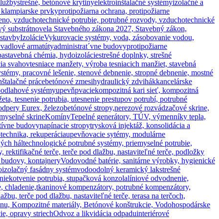
služby
strešné, betónové krytiny
elektroinštalačné systémy
izolačné a
, klampiarske prvky
protipožiarna ochrana, protipožiarne
eno, vzduchotechnické potrubie, potrubné rozvody, vzduchotechnické
vý substrát
novela Stavebného zákona 2027, Stavebný zákon,
 stavby
Izolácie
Vykurovacie systémy, voda, zásobovanie vodou,
vadlové armatúty
administrat´vne budovy
protipožiarne
ba
stavebná chémia, hydoizolácie
strešné doplnky, strešné
cia svahov
tesniace manžety, výroba tesniacich manžiet, stavebná
stémy, pracovné lešenie, stenové debnenie, stropné debnenie, mostné
nštalačné práce
betónové zmesi
hydraulický zdvihák
kancelárske
podlahové systémy
upevňpvacie
kompozitná kari sieť, kompozitná
a, tesnenie potrubia, utesnenie prestupov potrubí, potrubné
odpery Eurex, železobetónové stropy,
nerezové rozvádzačové skrine,
emyselné skrine
Komíny
Tepelné generátory, TÚV, výmenníky tepla,
atívne budovy
napínacie stropy
trysková injektáž, konsolidácia a
technika, rekuperácia
upevňovacie sytémy, modulárne
ných hál
technologické potrubné systémy, priemyselné potrubie,
, rektifikačné terče, terče pod dlažbu, nastaviteľné terče, podložky
budovy, kontajnery
Vodovodné batérie, sanitárne výrobky, hygienické
oizolačný fasádny systém
vodoodolný keramický lak
strešné
nie
kotvenie potrubia, stupačková konzola
líniové odvodnenie,
, chladenie,
tkaninové kompenzátory, potrubné kompenzátory,
lažbu, terče pod dlažbu, nastaviteľné terče, terasa na terčoch,
ónu, Kompozitné materiály, Betónové konštrukcie, Vodohospodárske
e, opravy striech
Odvoz a likvidácia odpadu
interiérové