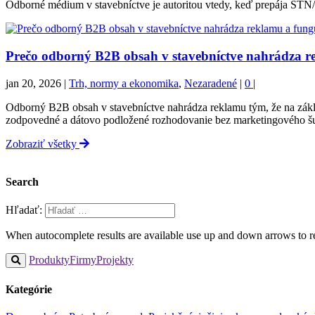
Odborné médium v stavebníctve je autoritou vtedy, keď prepája STN/
Prečo odborný B2B obsah v stavebníctve nahrádza r
jan 20, 2026
|
Trh, normy a ekonomika
,
Nezaradené
|
0
|
Odborný B2B obsah v stavebníctve nahrádza reklamu tým, že na zák
zodpovedné a dátovo podložené rozhodovanie bez marketingového 
Zobraziť všetky
Search
Hľadať:
When autocomplete results are available use up and down arrows to re
Produkty
Firmy
Projekty
Kategórie