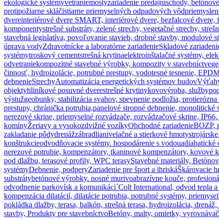
ekologické systémy
vetranie
mosty
zariadenie predajní
schody, betónové
protipožiarne sklá
čistiarne priemyselných odpadových vôd
priemyslen
dvere
interiérové dvere SMART, interiérové dvere, bezfalcové dvere, 
komponenty
strešné substráty, zelené strechy, vegetačné strechy, stre
stavebná legislatíva, povoľovanie stavieb, drobné stavby, modulové s
úprava vody
Zdravotnícke a laboratórne zariadenie
Skladové zariadeni
systémy
troskový cement
strešná krytina
elektroinštalačné systémy, elek
odvetranie
kompozitné stavebné výrobky, kompozity v stavebníctve
ge
činnosť, hydroizolácie, potrubné prestupy, vodotesné tesnenie, EPDM
debnenie
Strechy
Automatizácia energetických systémov budov
Výťahy
objekty
hliníkové posuvné dvere
strešné krytiny
kovovýroba, služby
pod
výstuž
geobunky, stabilizácia svahov, spevnenie podložia, protierózna 
prestupy, chránička potrubia,
panelové stropné debnenie, monolitické 
nerezové skrine, priemyselné rozvádzače, rozvádzačové skrine, IP66,
komíny
Žeriavy a vysokozdvižné vozíky
Obchodné zariadenie
BOZP, p
zakladanie pôdy
drenáž
zábradlia
nivelačné a stierkové hmoty
strojársk
konštrukcie
odvodňovacie systémy. hospodárenie s vodou
adiabatické
nerezové potrubie, kompenzátory, tkaninové kompenzátory, kovové 
pod dlažbu, terasové profily, WPC terasy
Stavebné materiály, Betónov
systémy
Debnenie, podpery
Zariadenie pre šport a ihriská
Škárovacie 
substráty
betónové výrobky. nosné murivo
abrazívne kouče, profesioná
odvodnenie parkovísk a komunikáci´
Colt International, odvod tepla 
kompenzácia dilatácií, dilatácie potrubia, potrubné systémy, priemysel
pokládka dlažby, terasa, balkón, strešná terasa, hydroizolácia, drenáž,
stavby, Produkty pre stavebníctvo
Betóny, malty, omietky, vyrovnáva