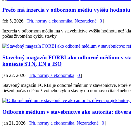
Prečo má inzercia v odbornom médiu vyššiu hodnotu 
feb 5, 2026
|
Trh, normy a ekonomika
,
Nezaradené
|
0
|
Inzercia v odbornom médiu má v stavebníctve vyššiu hodnotu než kla
počas životného cyklu stavby.
Stavebný magazín FORBI ako odborné médium v stave
kontexte STN, EN a ISO
jan 22, 2026
|
Trh, normy a ekonomika
|
0
|
Stavebný magazín FORBI je odborné médium v stavebníctve, ktoré v
riešení počas celého životného cyklu stavby do normovo čitateľného s
Odborné médium v stavebníctve ako autorita: dôvera
jan 21, 2026
|
Trh, normy a ekonomika
,
Nezaradené
|
0
|