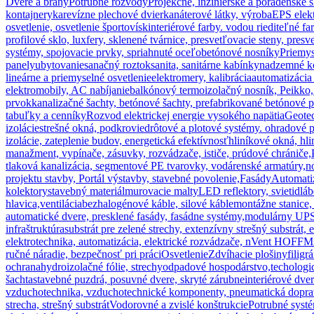
Dvere a brány
Potrubné rozvody
Projekčné, inžinierske a poradenské 
kontajnery
ka
revízne plechové dvierka
náterové látky, výroba
EPS elekt
osvetlenie, osvetlenie športovísk
interiérové farby. vodou riediteľné fa
profilové sklo, luxfery, sklenené tvárnice, presvetľovacie steny, presv
systémy, spojovacie prvky, spriahnuté oceľobetónové nosníky
Priemys
panely
ubytovanie
sanačný roztok
sanita, sanitárne kabínky
nadzemné k
lineárne a priemyselné osvetlenie
elektromery, kalibrácia
automatizácia
elektromobily, AC nabíjanie
balkónový termoizolačný nosník, Peikko, 
prvok
kanalizačné šachty, betónové šachty, prefabrikované betónové 
tabuľky a cenníky
Rozvod elektrickej energie vysokého napätia
Geotec
izolácie
strešné okná, podkrovie
drôtové a plotové systémy. ohradové p
izolácie, zateplenie budov, energetická efektívnosť
hliníkové okná, hl
manažment, vypínače, zásuvky, rozvádzače, ističe, prúdové chrániče,
tlaková kanalizácia, segmentové PE tvarovky, vodárenské armatúry,
n
projektu stavby, Portál výstavby, stavebné povolenie,
Fasády
Automati
kolektory
stavebný materiál
murovacie malty
LED reflektory, svietidlá
b
hlavica,ventilácia
bezhalogénové káble, silové káble
montážne stanice,
automatické dvere, presklené fasády, fasádne systémy,
modulárny UPS 
infraštruktúra
substrát pre zelené strechy, extenzívny strešný substrát, 
elektrotechnika, automatizácia, elektrické rozvádzače, nVent HOF
ručné náradie, bezpečnosť pri práci
Osvetlenie
Zdvíhacie plošiny
filig
ochrana
hydroizolačné fólie, strechy
odpadové hospodárstvo,techologic
šachta
stavebné puzdrá, posuvné dvere, skryté zárubne
interiérové dve
vzduchotechnika, vzduchotechnické komponenty, pneumatická doprava 
strecha, strešný substrát
Vodorovné a zvislé konštrukcie
Potrubné systé