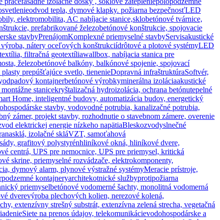
é práce
fasádne izolačné dosky , soklové zateplenie
polopodzemné
svetlenie
odvod tepla, dymové klapky. požiarna bezpečnosť
LED
obily, elektromobilita, AC nabíjacie stanice,
sklobetónové tvárnice,
štrukcie, prefabrikované železobetónové konštrukcie, spojovacie
ierske stavby
Prenájom
Komplexné priemyselné stavby
Servis
akustické
, výroba, nátery oceľových konštrukcií
drôtové a plotové systémy
LED
xtília, filtračná geotextília
wallbox, nabíjacia stanica pre
osta, železobetónové balkóny, balkónové spojenie, spojovací
 plasty prepúšťajúce svetlo, tienenie
Dopravná infraštruktúra
Softvér,
y
odpadový kontajner
betónové výrobky
minerálna izolácia
akustické
 montážne stanice
kryštalizačná hydroizolácia, ochrana betónu
tepelné
Smart Home, inteligentné budovy, automatizácia budov, energetický
ohospodárske stavby, vodovodné potrubia, kanalizačné potrubia,
ný zámer, projekt stavby, rozhodnutie o stavebnom zámere, overenie
vod elektrickej energie nízkeho napätia
Bleskozvody
slnečné
rana
sklá, izolačné sklá
VZT, samoťahová
asády, grafitový polystyrén
hliníkové okná, hliníkové dvere,
vé centrá, UPS pre nemocnice, UPS pre priemysel, kritická
vé skrine, priemyselné rozvádzače, elektrokomponenty,
ácia, dymový alarm, plynové výstražné systémy
Meracie prístroje,
r
podzemné kontajnery
architekotnické služby
protipožiarna
chnický priemysel
betónové vodomerné šachty, monolitná vodomerná
ové dvere
výroba plechových kolien, nerezové kolená,
echy, extenzívny strešný substrát, extenzívna zelená strecha, vegetačná
iadenie
Siete na prenos údajov, telekomunikácie
vodohospodárske a