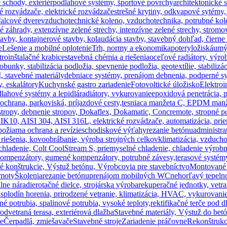
 schody, exteriér
podlahové systémy, športové povrchy
architektonické 
é rozvádzače, elektrické rozvádzače
strešné krytiny, odkvapové sytémy
falcové dvere
vzduchotechnické koleno, vzduchotechnika, potrubné kol
šné záhrady, extenzívne zelené strechy, intenzívne zelené strechy, stromo
tavby, kontajnerové stavby, kolaudácia stavby, stavebný dohľad, čierne
e
Lešenie a mobilné oplotenie
Trh, normy a ekonomika
potery
ložiská
umý
troinštalačné krabice
stavebná chémia a riešenia
oceľové radiátory, výro
obunky, stabilizácia podložia, spevnenie podložia, geotextílie, stabilizá
, stavebné materiály
debniace systémy, prenájom debnenia, podperné sy
, eskalátory
Kuchynské gastro zariadenie
Fotovoltické úložisko
Elektroi
lahové systémy a lepidlá
radiátory, vykurovanie
epoxidová penetrácia, 
ochrana, parkoviská, príjazdové cesty,
tesniaca manžeta C, EPDM manžet
stropy, debnenie stropov, Dokaflex, Dokamatic, Concremote, stropné p
 IK10, AISI 304, AISI 316L, elektrické rozvádzače, automatizácia, pri
ožiarna ochrana a revízie
schodiskové výťahy
rezanie betónu
administr
e riešenia, kovoobrábanie, výroba strojných celkov
klimatizácia, vzducho
 chladenie, Colt CoolStream S, priemyselné chladenie, chladenie výrob
kompenzátory, gumené kompenzátory, potrubné závesy,
terasové systémy
é konštrukcie, Výstuž betónu, Výrobcovia pre stavebníctvo
Montované 
hmoty
Školenia
rezanie betónu
prenájom mobilných WC
nehorľavý tepeln
lne náradie
rotačné dielce, strojárska výroba
rekuperačné jednotky, vetra
a splodín horenia, prirodzené vetranie, klimatizácia, HVAC, vykurovanie
né potrubia, spalinové potrubia, vysoké teploty,
rektifikačné terče pod d
 odvetraná terasa, exteriérová dlažba
Stavebné materiály, Výstuž do bet
če
Čerpadlá, zmiešavače
Stavebné stroje
Zariadenie práčovne
Rekonštrukci