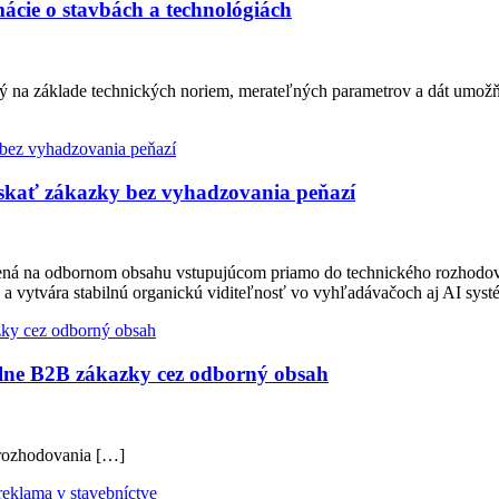
ácie o stavbách a technológiách
ý na základe technických noriem, merateľných parametrov a dát umožň
ískať zákazky bez vyhadzovania peňazí
tavená na odbornom obsahu vstupujúcom priamo do technického rozhodo
 a vytvára stabilnú organickú viditeľnosť vo vyhľadávačoch aj AI sy
lne B2B zákazky cez odborný obsah
 rozhodovania […]