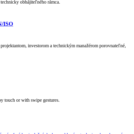
 technicky obhájiteľného rámca.
N/ISO
 projektantom, investorom a technickým manažérom porovnateľné,
by touch or with swipe gestures.