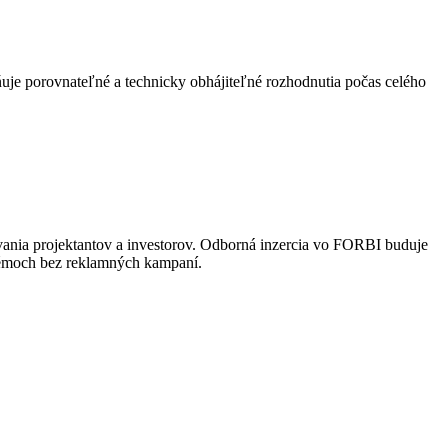
uje porovnateľné a technicky obhájiteľné rozhodnutia počas celého
vania projektantov a investorov. Odborná inzercia vo FORBI buduje
stémoch bez reklamných kampaní.