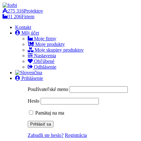
275 316
Projektov
31 206
Firiem
Kontakt
Môj účet
Moje firmy
Moje produkty
Moje skupiny produktov
Nastavenia
Obľúbené
Odhlásenie
Prihlásenie
Používateľské meno
Heslo
Pamätaj na ma
Zabudli ste heslo?
Registrácia