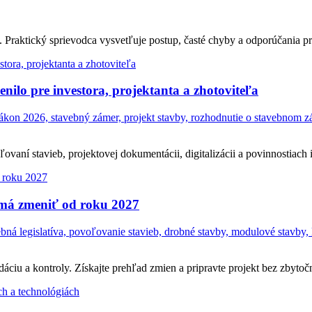
Praktický sprievodca vysvetľuje postup, časté chyby a odporúčania pr
ilo pre investora, projektanta a zhotoviteľa
on 2026, stavebný zámer, projekt stavby, rozhodnutie o stavebnom zám
ní stavieb, projektovej dokumentácii, digitalizácii a povinnostiach in
 má zmeniť od roku 2027
á legislatíva, povoľovanie stavieb, drobné stavby, modulové stavby, 
ciu a kontroly. Získajte prehľad zmien a pripravte projekt bez zbytočn