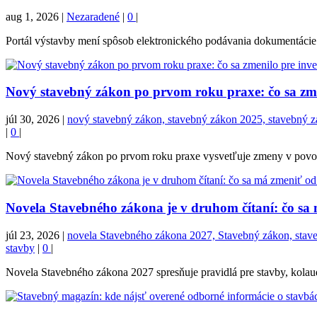
aug 1, 2026
|
Nezaradené
|
0
|
Portál výstavby mení spôsob elektronického podávania dokumentácie. 
Nový stavebný zákon po prvom roku praxe: čo sa zmen
júl 30, 2026
|
nový stavebný zákon, stavebný zákon 2025, stavebný zák
|
0
|
Nový stavebný zákon po prvom roku praxe vysvetľuje zmeny v povoľova
Novela Stavebného zákona je v druhom čítaní: čo sa
júl 23, 2026
|
novela Stavebného zákona 2027, Stavebný zákon, stavebn
stavby
|
0
|
Novela Stavebného zákona 2027 spresňuje pravidlá pre stavby, kolaudá