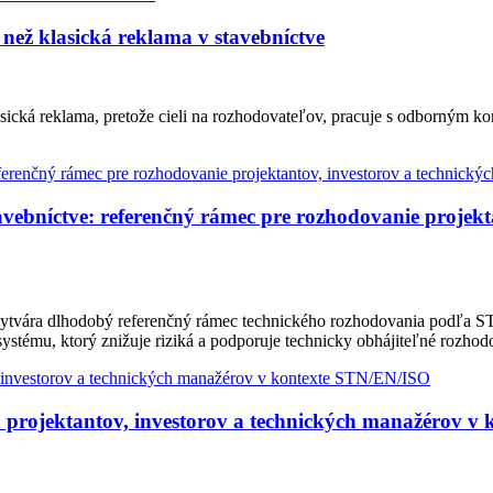
než klasická reklama v stavebníctve
sická reklama, pretože cieli na rozhodovateľov, pracuje s odborným k
bníctve: referenčný rámec pre rozhodovanie projekta
ytvára dlhodobý referenčný rámec technického rozhodovania podľa ST
ystému, ktorý znižuje riziká a podporuje technicky obhájiteľné rozhod
 projektantov, investorov a technických manažérov v