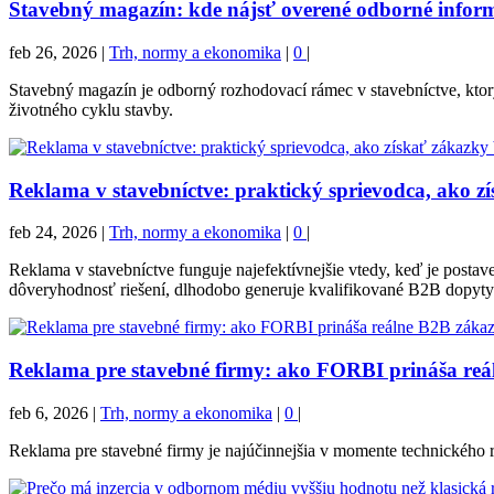
Stavebný magazín: kde nájsť overené odborné inform
feb 26, 2026
|
Trh, normy a ekonomika
|
0
|
Stavebný magazín je odborný rozhodovací rámec v stavebníctve, ktor
životného cyklu stavby.
Reklama v stavebníctve: praktický sprievodca, ako z
feb 24, 2026
|
Trh, normy a ekonomika
|
0
|
Reklama v stavebníctve funguje najefektívnejšie vtedy, keď je pos
dôveryhodnosť riešení, dlhodobo generuje kvalifikované B2B dopyty
Reklama pre stavebné firmy: ako FORBI prináša reá
feb 6, 2026
|
Trh, normy a ekonomika
|
0
|
Reklama pre stavebné firmy je najúčinnejšia v momente technického