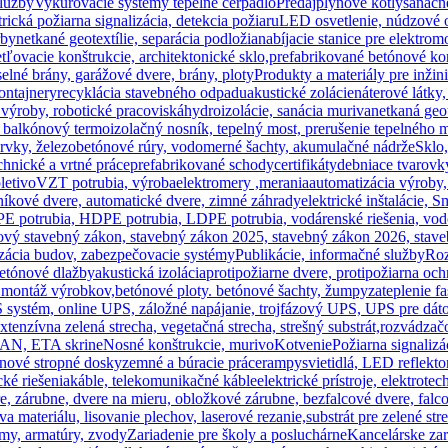
služby
Vykurovacie systémy tepelné čerpadlo
Predaj
plynové kotly
sanačn
rická požiarna signalizácia, detekcia požiaru
LED osvetlenie, núdzové o
rby
netkané geotextílie, separácia podložia
nabíjacie stanice pre elektrom
etľovacie konštrukcie, architektonické sklo,
prefabrikované betónové kon
elné brány, garážové dvere, brány, ploty
Produkty a materiály pre inžin
ontajnery
recyklácia stavebného odpadu
akustické zolácie
náterové látky
 výroby, robotické pracoviská
hydroizolácie, sanácia muriva
netkaná geote
balkónový termoizolačný nosník, tepelný most, prerušenie tepelného m
prvky, železobetónové rúry, vodomerné šachty, akumulačné nádrže
Sklo,
hnické a vrtné práce
prefabrikované schody
certifikáty
debniace tvarovk
letivo
VZT potrubia, výroba
elektromery ,merania
automatizácia výroby,
iníkové dvere, automatické dvere, zimné záhrady
elektrické inštalácie, 
PE potrubia, HDPE potrubia, LDPE potrubia, vodárenské riešenia, vod
ový stavebný zákon, stavebný zákon 2025, stavebný zákon 2026, staveb
zácia budov, zabezpečovacie systémy
Publikácie, informačné služby
Roz
etónové dlažby
akustická izolácia
protipožiarne dvere, protipožiarna och
 montáž výrobkov,
betónové ploty. betónové šachty, žumpy
zateplenie f
systém, online UPS, záložné napájanie, trojfázový UPS, UPS pre dáto
extenzívna zelená strecha, vegetačná strecha, strešný substrát,
rozvádzačo
FMAN, ETA skrine
Nosné konštrukcie, murivo
Kotvenie
Požiarna signaliz
ránové stropné dosky
zemné a búracie práce
rampy
svietidlá, LED reflekto
ké riešenia
káble, telekomunikačné káble
elektrické prístroje, elektrote
re, zárubne, dvere na mieru, obložkové zárubne, bezfalcové dvere, falc
materiálu, lisovanie plechov, laserové rezanie,
substrát pre zelené str
my, armatúry, zvody
Zariadenie pre školy a posluchárne
Kancelárske zar