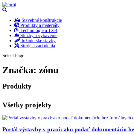
Stavebné konštrukcie
Produkty a materiály
Technológie a TZB
Služby a vybavenie
Inžinierske stavby
Stroje a zariadenia
Select Page
Značka:
zónu
Produkty
Všetky projekty
Portál výstavby v praxi: ako podať dokumentáciu b