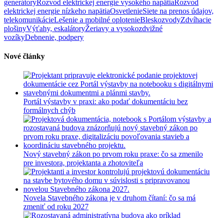
generátory
Rozvod elektrickej energie vysokého napätia
Rozvod
elektrickej energie nízkeho napätia
Osvetlenie
Siete na prenos údajov,
telekomunikácie
Lešenie a mobilné oplotenie
Bleskozvody
Zdvíhacie
plošiny
Výťahy, eskalátory
Žeriavy a vysokozdvižné
vozíky
Debnenie, podpery
Nové články
Portál výstavby v praxi: ako podať dokumentáciu bez
formálnych chýb
Nový stavebný zákon po prvom roku praxe: čo sa zmenilo
pre investora, projektanta a zhotoviteľa
Novela Stavebného zákona je v druhom čítaní: čo sa má
zmeniť od roku 2027