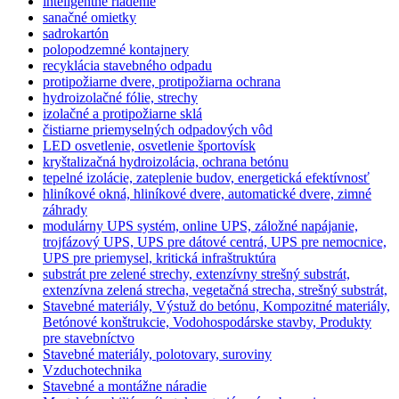
inteligentné riadenie
sanačné omietky
sadrokartón
polopodzemné kontajnery
recyklácia stavebného odpadu
protipožiarne dvere, protipožiarna ochrana
hydroizolačné fólie, strechy
izolačné a protipožiarne sklá
čistiarne priemyselných odpadových vôd
LED osvetlenie, osvetlenie športovísk
kryštalizačná hydroizolácia, ochrana betónu
tepelné izolácie, zateplenie budov, energetická efektívnosť
hliníkové okná, hliníkové dvere, automatické dvere, zimné
záhrady
modulárny UPS systém, online UPS, záložné napájanie,
trojfázový UPS, UPS pre dátové centrá, UPS pre nemocnice,
UPS pre priemysel, kritická infraštruktúra
substrát pre zelené strechy, extenzívny strešný substrát,
extenzívna zelená strecha, vegetačná strecha, strešný substrát,
Stavebné materiály, Výstuž do betónu, Kompozitné materiály,
Betónové konštrukcie, Vodohospodárske stavby, Produkty
pre stavebníctvo
Stavebné materiály, polotovary, suroviny
Vzduchotechnika
Stavebné a montážne náradie