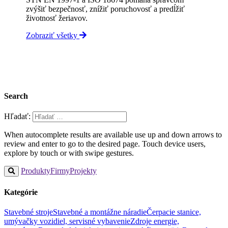
zvýšiť bezpečnosť, znížiť poruchovosť a predĺžiť
životnosť žeriavov.
Zobraziť všetky
Search
Hľadať:
When autocomplete results are available use up and down arrows to
review and enter to go to the desired page. Touch device users,
explore by touch or with swipe gestures.
Produkty
Firmy
Projekty
Kategórie
Stavebné stroje
Stavebné a montážne náradie
Čerpacie stanice,
umývačky vozidiel, servisné vybavenie
Zdroje energie,