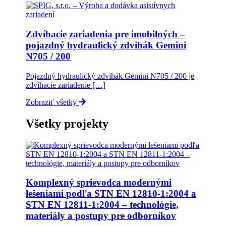
Zdvíhacie zariadenia pre imobilných –
pojazdný hydraulický zdvihák Gemini
N705 / 200
Pojazdný hydraulický zdvihák Gemini N705 / 200 je
zdvíhacie zariadenie […]
Zobraziť všetky
Všetky projekty
Komplexný sprievodca modernými
lešeniami podľa STN EN 12810-1:2004 a
STN EN 12811-1:2004 – technológie,
materiály a postupy pre odborníkov