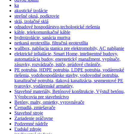
ka
akustické izolácie
strešné okná, podkrovie
sklá, izolačné sklá
odpadové hospodárstvo,techologické riešenia
káble, telekomunikačné káble
hydroizolácie, sanácia muriva
netkaná geotextília, filtračná geotextília
wallbox, nabíjacia stanica pre elektromobily, AC nabíjanie
elektrické inštalácie, Smart Home, inteligentné budovy,
automatizácia budov, energetický manažment, vypínače,
zásuvky, rozvádzače, ističe, prúdové chrániče,
PE potrubia, HDPE potrubia, LDPE potrubia, vodárenské
riešenia, vodohospodárske stavby, vodovodné potrubia,
kanalizačné potrubia, tlaková kanalizácia, segmentové PE
tvarovky, vodárenské armatúry,
Stavebné materiály, Betónové konštrukcie, Výstuž betónu,
Výrobcovia pre stavebníctvo
Betóny, malty, omietky, vyrovnávače
Čerpadlá, zmiešavače
Stavebné stroje
Zariadenie práčovne
Podzemné nádrže
Ľudské zdroje