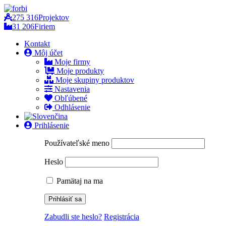
275 316
Projektov
31 206
Firiem
Kontakt
Môj účet
Moje firmy
Moje produkty
Moje skupiny produktov
Nastavenia
Obľúbené
Odhlásenie
Prihlásenie
Používateľské meno
Heslo
Pamätaj na ma
Zabudli ste heslo?
Registrácia