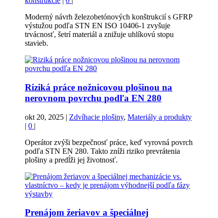
konštrukcie
|
0
|
Moderný návrh železobetónových konštrukcií s GFRP
výstužou podľa STN EN ISO 10406-1 zvyšuje
trvácnosť, šetrí materiál a znižuje uhlíkovú stopu
stavieb.
Riziká práce nožnicovou plošinou na
nerovnom povrchu podľa EN 280
okt 20, 2025
|
Zdvíhacie plošiny
,
Materiály a produkty
|
0
|
Operátor zvýši bezpečnosť práce, keď vyrovná povrch
podľa STN EN 280. Takto zníži riziko prevrátenia
plošiny a predĺži jej životnosť.
Prenájom žeriavov a špeciálnej