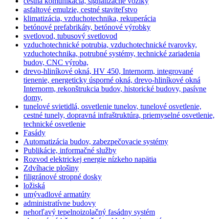
cestná komunikácia, signalizačné vozíky
asfaltové emulzie, cestné staviteľstvo
klimatizácia, vzduchotechnika, rekuperácia
betónové prefabrikáty, betónové výrobky
svetlovod, tubusový svetlovod
vzduchotechnické potrubia, vzduchotechnické tvarovky,
vzduchotechnika, potrubné systémy, technické zariadenia
budov, CNC výroba,
drevo-hliníkové okná, HV 450, Internorm, integrované
tienenie, energeticky úsporné okná, drevo-hliníkové okná
Internorm, rekonštrukcia budov, historické budovy, pasívne
domy,
tunelové svietidlá, osvetlenie tunelov, tunelové osvetlenie,
cestné tunely, dopravná infraštruktúra, priemyselné osvetlenie,
technické osvetlenie
Fasády
Automatizácia budov, zabezpečovacie systémy
Publikácie, informačné služby
Rozvod elektrickej energie nízkeho napätia
Zdvíhacie plošiny
filigránové stropné dosky
ložiská
umývadlové armatúty
administratívne budovy
nehorľavý tepelnoizolačný fasádny systém