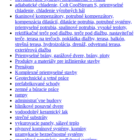
adiabatické chladenie, Colt CoolStream S, priemyselné
chladenie, chladenie výrobných hál
tkaninové kompenzátory, potrubné kompenzátory,
kompenzácia dilatácií, dilatácie potrubia, potrubné systémy,
priemyselné potrubia, spalinové potrubia, vysoké teploty,
rektifikačné terče pod dlažbu, terče pod dlažbu, nastaviteľné
terče, terasa na terčoch, pokládka dlažby, terasa, balkón,
strešná terasa, hydroizolácia, drenáž, odvetraná terasa,
exteriérová dlažba
Priemyselné brány, garážové dvere, brány, ploty
Produkty a materiály pre inžinierske stavby
Prenájom
Komplexné priemyselné stavby
Geotechnické a vrtné práce
prefabrikované schody
zemné a búracie práce
rampy
administrat´vne budovy
hliníkové posuvné dvere
vodoodolný keramický lak
strečné substráty
vykurovacie panely, sálavé teplo
plynové komínové systémy, komíny
uzamykacie bezpečnostné systémy
epoxidová penetrácia, podlahové systémy