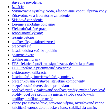
stavebné povolenie,
Izolácie
Vykurovacie systémy, voda, zásobovanie vodou, úprava vody
Zdravotnícke a laboratórne zariadenie
Skladové zariadenie
Lešenie a mobilné oplotenie
Elektroinštalačné práce
schodiskové výťahy
rezanie betónu
obaľovačky, asfaltové zmesi
pracovný stôl
fasáda odolná voči krupobitiu
posuvné dvere
textílne membrány
EPS elektrická požiarna signalizácia, detekcia požiaru
LED lineárne a priemyselné osvetlenie
elektromery, kalibrácia
fasádne farby. interiérové farby, omietky
prefabrikovaná výstavba ,stavebné komponenty
bezpečnostné dvere, dvere proti vlámaniu
oceľové profily, valcované oceľové profily, zvárané oceľové
profily, oceľové profily na mieru, výrobca oceľových
profilov, profilovanie ocele
vápno pre stavebníctvo, stavebné vápno, hydrátované vápno,
kalcitické vápno, dolomitické vápno, stabilizácia zemín,