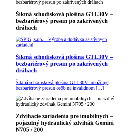
Šikmá schodisková plošina GTL30V –
bezbariérový presun po zakrivených
dráhach
Šikmá schodisková plošina GTL30V –
bezbariérový presun po zakrivených
dráhach
Šikmá schodisková plošina GTL30V umožňuje
bezbariérový presun osôb na invalidnom […]
Zdvíhacie zariadenia pre imobilných –
pojazdný hydraulický zdvihák Gemini
N705 / 200