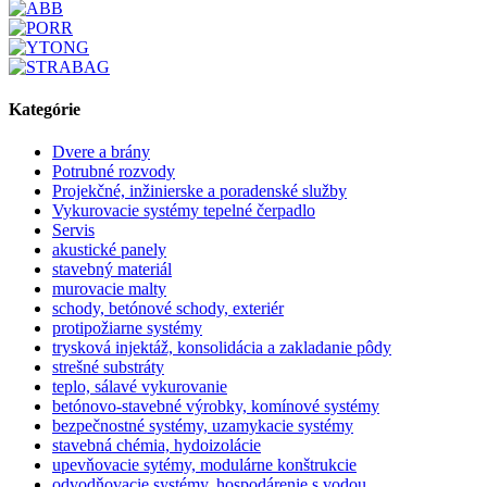
Kategórie
Dvere a brány
Potrubné rozvody
Projekčné, inžinierske a poradenské služby
Vykurovacie systémy tepelné čerpadlo
Servis
akustické panely
stavebný materiál
murovacie malty
schody, betónové schody, exteriér
protipožiarne systémy
trysková injektáž, konsolidácia a zakladanie pôdy
strešné substráty
teplo, sálavé vykurovanie
betónovo-stavebné výrobky, komínové systémy
bezpečnostné systémy, uzamykacie systémy
stavebná chémia, hydoizolácie
upevňovacie sytémy, modulárne konštrukcie
odvodňovacie systémy. hospodárenie s vodou