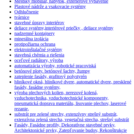
Mestský mobiliár, nábytok, exteriérové vybavenie
Plastové nádrže a vsakovacie systémy
Odhlučnenie
tvárnice
stavebné úpravy interiérov
deliace systémy,interiérové priečky , deliace systémy
nadzemné kontajnery
minerálna izolácia
protipožiarna ochrana
elektroinštalačné systémy
stavebná chémia a riešenia
oceľové radiátory, výroba
automatizácia výroby, robotické pracoviská
betónové ploty. betónové šachty, žumpy
zateplenie fasády, grafitový polystyrén
hliníkové okná, hliníkové dvere, automatické dvere, presklené
fasády, fasádne systémy,
výroba plechových kolien, nerezové kolená,
vzduchotechnika, vzduchotechnické komponenty,
pneumatická doprava materiálu, lisovanie plechov, laserové
rezanie,
substrát pre zelené strechy, extenzívny strešný substrát,
extenzívna zelená strecha, vegetačná strecha, strešný substrát
Fasády, Fasádne profily, Dekoratívne stavebné prvky,
Architektonické prvky, Zatepľovanie budov, Rekonštrukcie