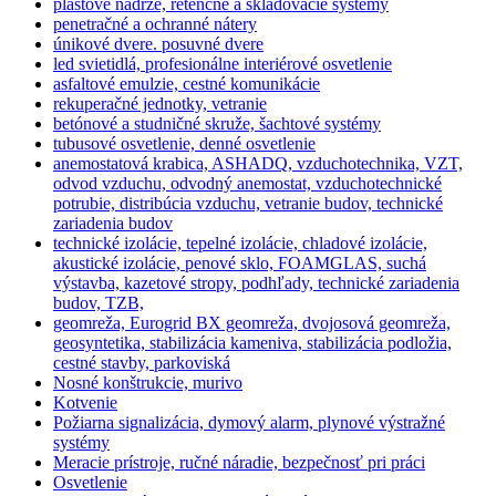
plastové nádrže, retenčné a skladovacie systémy
penetračné a ochranné nátery
únikové dvere. posuvné dvere
led svietidlá, profesionálne interiérové osvetlenie
asfaltové emulzie, cestné komunikácie
rekuperačné jednotky, vetranie
betónové a studničné skruže, šachtové systémy
tubusové osvetlenie, denné osvetlenie
anemostatová krabica, ASHADQ, vzduchotechnika, VZT,
odvod vzduchu, odvodný anemostat, vzduchotechnické
potrubie, distribúcia vzduchu, vetranie budov, technické
zariadenia budov
technické izolácie, tepelné izolácie, chladové izolácie,
akustické izolácie, penové sklo, FOAMGLAS, suchá
výstavba, kazetové stropy, podhľady, technické zariadenia
budov, TZB,
geomreža, Eurogrid BX geomreža, dvojosová geomreža,
geosyntetika, stabilizácia kameniva, stabilizácia podložia,
cestné stavby, parkoviská
Nosné konštrukcie, murivo
Kotvenie
Požiarna signalizácia, dymový alarm, plynové výstražné
systémy
Meracie prístroje, ručné náradie, bezpečnosť pri práci
Osvetlenie