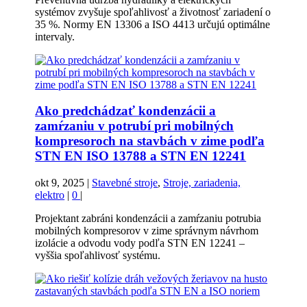
systémov zvyšuje spoľahlivosť a životnosť zariadení o
35 %. Normy EN 13306 a ISO 4413 určujú optimálne
intervaly.
Ako predchádzať kondenzácii a
zamŕzaniu v potrubí pri mobilných
kompresoroch na stavbách v zime podľa
STN EN ISO 13788 a STN EN 12241
okt 9, 2025
|
Stavebné stroje
,
Stroje, zariadenia,
elektro
|
0
|
Projektant zabráni kondenzácii a zamŕzaniu potrubia
mobilných kompresorov v zime správnym návrhom
izolácie a odvodu vody podľa STN EN 12241 –
vyššia spoľahlivosť systému.