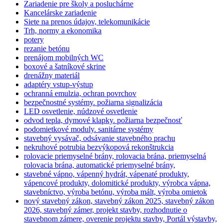
Zariadenie pre školy a posluchárne
Kancelárske zariadenie
Siete na prenos údajov, telekomunikácie
Trh, normy a ekonomika
potery
rezanie betónu
prenájom mobilných WC
boxové a šatníkové skrine
drenážny materiál
adaptéry vstup-výstup
ochranná emulzia, ochran povrchov
bezpečnostné systémy. požiarna signalizácia
LED osvetlenie, núdzové osvetlenie
odvod tepla, dymové klapky. požiarna bezpečnosť
podomietkové moduly. sanitárne systémy
stavebný vysávač, odsávanie stavebného prachu
nekruhové potrubia bezvýkopová rekonštrukcia
rolovacie priemyselné brány, rolovacia brána, priemyselná
rolovacia brána, automatické priemyselné brány,
stavebné vápno, vápenný hydrát, vápenaté produkty,
vápencové produkty, dolomitické produkty, výrobca vápna,
stavebníctvo, výroba betónu, výroba mált, výroba omietok
nový stavebný zákon, stavebný zákon 2025, stavebný zákon
2026, stavebný zámer, projekt stavby, rozhodnutie o
stavebnom zámere, overenie projektu stavby, Portál výstavby,