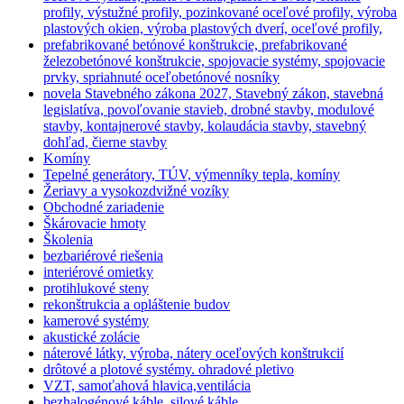
profily, výstužné profily, pozinkované oceľové profily, výroba
plastových okien, výroba plastových dverí, oceľové profily,
prefabrikované betónové konštrukcie, prefabrikované
železobetónové konštrukcie, spojovacie systémy, spojovacie
prvky, spriahnuté oceľobetónové nosníky
novela Stavebného zákona 2027, Stavebný zákon, stavebná
legislatíva, povoľovanie stavieb, drobné stavby, modulové
stavby, kontajnerové stavby, kolaudácia stavby, stavebný
dohľad, čierne stavby
Komíny
Tepelné generátory, TÚV, výmenníky tepla, komíny
Žeriavy a vysokozdvižné vozíky
Obchodné zariadenie
Škárovacie hmoty
Školenia
bezbariérové riešenia
interiérové omietky
protihlukové steny
rekonštrukcia a opláštenie budov
kamerové systémy
akustické zolácie
náterové látky, výroba, nátery oceľových konštrukcií
drôtové a plotové systémy. ohradové pletivo
VZT, samoťahová hlavica,ventilácia
bezhalogénové káble, silové káble