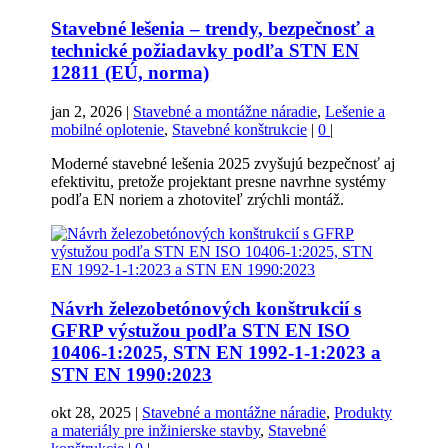
Stavebné lešenia – trendy, bezpečnosť a
technické požiadavky podľa STN EN
12811 (EÚ, norma)
jan 2, 2026
|
Stavebné a montážne náradie
,
Lešenie a
mobilné oplotenie
,
Stavebné konštrukcie
|
0
|
Moderné stavebné lešenia 2025 zvyšujú bezpečnosť aj
efektivitu, pretože projektant presne navrhne systémy
podľa EN noriem a zhotoviteľ zrýchli montáž.
Návrh železobetónových konštrukcií s
GFRP výstužou podľa STN EN ISO
10406-1:2025, STN EN 1992-1-1:2023 a
STN EN 1990:2023
okt 28, 2025
|
Stavebné a montážne náradie
,
Produkty
a materiály pre inžinierske stavby
,
Stavebné