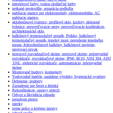
interiérové farby. vodou riediteľné farby
netkané geotextílie, separácia podložia
nabíjacie stanice pre elektromobily, elektromobilita, AC
nabíjacie stanice,
sklobetónové tvárnice, profilové sklo, luxfery, sklenené
tvárnice, presvetľovacie steny, presvetľovacie konštrukcie,
architektonické sklo,
balkónový termoizolačný nosník, Peikko, balkónový
termoizolačný nosník, tepelný most, prerušenie tepelného
mosta, železobetónové balkóny, balkónové spojenie,
spojovací prvok
nerezové rozvádzačové skrine, nerezové skrine, priemyselné
rozvádzače, rozvádzačové skrine, IP66, IK10, AISI 304, AISI
316L, elektrické rozvádzače, automatizácia, priemyselné
skrine
Montované budovy, kontajnery
Vodovodné batérie, sanitárne výrobky, hygienické systémy
Debnenie, podpery
Zariadenie pre šport a ihriská
Rekonštrukcie, opravy striech
Odvoz a likvidácia odpadu
prenájom plotov
stierky
zeme práce a terénne úpravy
odvod spalín