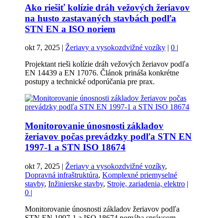
Ako riešiť kolízie dráh vežových žeriavov
na husto zastavaných stavbách podľa
STN EN a ISO noriem
okt 7, 2025
|
Žeriavy a vysokozdvižné vozíky
|
0
|
Projektant rieši kolízie dráh vežových žeriavov podľa
EN 14439 a EN 17076. Článok prináša konkrétne
postupy a technické odporúčania pre prax.
Monitorovanie únosnosti základov
žeriavov počas prevádzky podľa STN EN
1997-1 a STN ISO 18674
okt 7, 2025
|
Žeriavy a vysokozdvižné vozíky
,
Dopravná infraštruktúra
,
Komplexné priemyselné
stavby
,
Inžinierske stavby
,
Stroje, zariadenia, elektro
|
0
|
Monitorovanie únosnosti základov žeriavov podľa
STN EN 1997-1 a ISO 18674 pomáha správcom