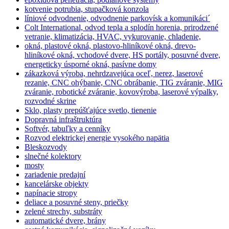
kotvenie potrubia, stupačková konzola
líniové odvodnenie, odvodnenie parkovísk a komunikáci´
Colt International, odvod tepla a splodín horenia, prirodzené
vetranie, klimatizácia, HVAC, vykurovanie, chladenie,
okná, plastové okná, plastovo-hliníkové okná, drevo-
hliníkové okná, vchodové dvere, HS portály, posuvné dvere,
energeticky úsporné okná, pasívne domy
zákazková výroba, nehrdzavejúca oceľ, nerez, laserové
rezanie, CNC ohýbanie, CNC obrábanie, TIG zváranie, MIG
zváranie, robotické zváranie, kovovýroba, laserové výpalky,
rozvodné skrine
Sklo, plasty prepúšťajúce svetlo, tienenie
Dopravná infraštruktúra
Softvér, tabuľky a cenníky
Rozvod elektrickej energie vysokého napätia
Bleskozvody
slnečné kolektory
mosty
zariadenie predajní
kancelárske objekty
napínacie stropy
deliace a posuvné steny, priečky
zelené strechy, substráty
automatické dvere, brány