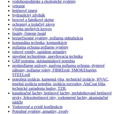
vodohospodárske a ekologické systémy
vetranie
betónové zmesi
hydraulický zdvihák
boxové a šatníkové skrine
ochranný a izolačný zásyp
výroba strešných krovov
fasády, čistenie fasád
bezpečnostné systémy, požiarna sidnalizácia
komunálna technika, komunikácie
požiarna ochrana,požiarne systémy
rohové ventily, sanitárne armatúry
stavebné technológie, upevňovacia technika
GRP potrubia, sklolaminátové potrubia
protipožiarne uzávery, pasívna požiarna ochrana, dymové
zábrany, požiarne rolety, FIBREroll, SMOKEbarrier,
STEELroll
potrubná izolácia, kamenná vlna, technické izolácie, HVAC,
tepelná izolácia potrubia, izolácia rozvodov, AluCoat fólia,
technické zariadenia budov, TZB,
kanalizačné šachty, betónové šachty, prefabrikované betónové
prvky, železobetónové rúry, vodomerné šachty, akumulačné
nádrže
Vodorovné a zvislé konštrukcie
Potrubné systémy, armatúry, zvody