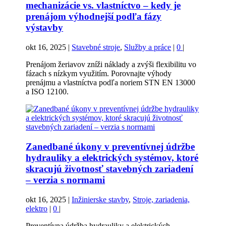
mechanizácie vs. vlastníctvo – kedy je
prenájom výhodnejší podľa fázy
výstavby
okt 16, 2025
|
Stavebné stroje
,
Služby a práce
|
0
|
Prenájom žeriavov zníži náklady a zvýši flexibilitu vo
fázach s nízkym využitím. Porovnajte výhody
prenájmu a vlastníctva podľa noriem STN EN 13000
a ISO 12100.
Zanedbané úkony v preventívnej údržbe
hydrauliky a elektrických systémov, ktoré
skracujú životnosť stavebných zariadení
– verzia s normami
okt 16, 2025
|
Inžinierske stavby
,
Stroje, zariadenia,
elektro
|
0
|
Preventívna údržba hydrauliky a elektrických