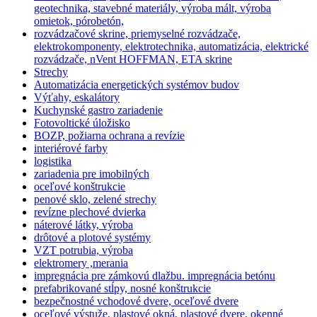
geotechnika, stavebné materiály, výroba mált, výroba
omietok, pórobetón,
rozvádzačové skrine, priemyselné rozvádzače,
elektrokomponenty, elektrotechnika, automatizácia, elektrické
rozvádzače, nVent HOFFMAN, ETA skrine
Strechy
Automatizácia energetických systémov budov
Výťahy, eskalátory
Kuchynské gastro zariadenie
Fotovoltické úložisko
BOZP, požiarna ochrana a revízie
interiérové farby
logistika
zariadenia pre imobilných
oceľové konštrukcie
penové sklo, zelené strechy
revízne plechové dvierka
náterové látky, výroba
drôtové a plotové systémy
VZT potrubia, výroba
elektromery ,merania
impregnácia pre zámkovú dlažbu. impregnácia betónu
prefabrikované stĺpy, nosné konštrukcie
bezpečnostné vchodové dvere, oceľové dvere
oceľové výstuže, plastové okná, plastové dvere, okenné