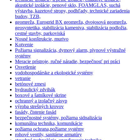
akustické izolácie, penové sklo, FOAMGLAS, suchá
výstavba, kazetové stropy, podhľady, technické zariadenia
budov, TZB,
geomreža, Eurogrid BX geomreža, dvojosová geomreža,
geosyntetika, stabilizácia kameniva, stabilizácia podložia,
cestné stavby, parkoviská
Nosné konštrukcie, murivo
Kotvenie
Požiarna signalizácia, dymový alarm, plynové výstražné
systémy
Meracie prístroje, ručné náradie, bezpečnosť pri práci
Osvetlenie
vodohospodárske a ekologické systémy
vetranie
betónové zmesi
hydraulický zdvihák
boxové a šatníkové skrine
ochranný a izolačný zásyp
výroba strešných krovov
fasády, čistenie fasád
bezpečnostné systémy, požiarna sidnalizácia
komunálna technika, komunikácie
požiarna ochrana,požiarne systémy
rohové ventily, sanitárne armatúry