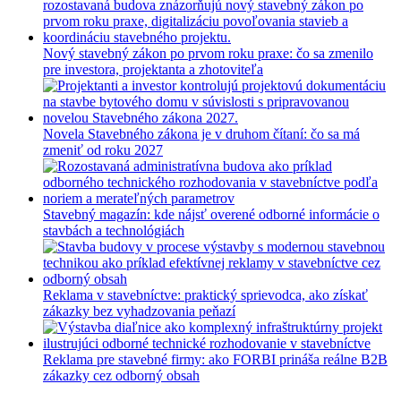
Nový stavebný zákon po prvom roku praxe: čo sa zmenilo
pre investora, projektanta a zhotoviteľa
Novela Stavebného zákona je v druhom čítaní: čo sa má
zmeniť od roku 2027
Stavebný magazín: kde nájsť overené odborné informácie o
stavbách a technológiách
Reklama v stavebníctve: praktický sprievodca, ako získať
zákazky bez vyhadzovania peňazí
Reklama pre stavebné firmy: ako FORBI prináša reálne B2B
zákazky cez odborný obsah