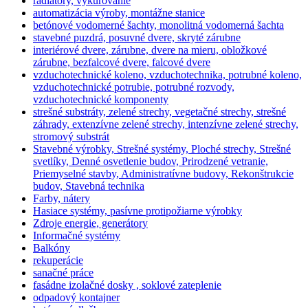
radiátory, vykurovanie
automatizácia výroby, montážne stanice
betónové vodomerné šachty, monolitná vodomerná šachta
stavebné puzdrá, posuvné dvere, skryté zárubne
interiérové dvere, zárubne, dvere na mieru, obložkové
zárubne, bezfalcové dvere, falcové dvere
vzduchotechnické koleno, vzduchotechnika, potrubné koleno,
vzduchotechnické potrubie, potrubné rozvody,
vzduchotechnické komponenty
strešné substráty, zelené strechy, vegetačné strechy, strešné
záhrady, extenzívne zelené strechy, intenzívne zelené strechy,
stromový substrát
Stavebné výrobky, Strešné systémy, Ploché strechy, Strešné
svetlíky, Denné osvetlenie budov, Prirodzené vetranie,
Priemyselné stavby, Administratívne budovy, Rekonštrukcie
budov, Stavebná technika
Farby, nátery
Hasiace systémy, pasívne protipožiarne výrobky
Zdroje energie, generátory
Informačné systémy
Balkóny
rekuperácie
sanačné práce
fasádne izolačné dosky , soklové zateplenie
odpadový kontajner