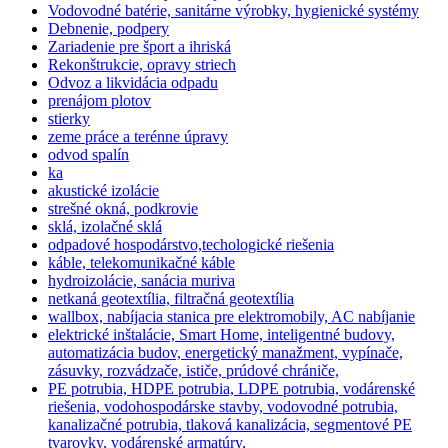
Vodovodné batérie, sanitárne výrobky, hygienické systémy
Debnenie, podpery
Zariadenie pre šport a ihriská
Rekonštrukcie, opravy striech
Odvoz a likvidácia odpadu
prenájom plotov
stierky
zeme práce a terénne úpravy
odvod spalín
ka
akustické izolácie
strešné okná, podkrovie
sklá, izolačné sklá
odpadové hospodárstvo,techologické riešenia
káble, telekomunikačné káble
hydroizolácie, sanácia muriva
netkaná geotextília, filtračná geotextília
wallbox, nabíjacia stanica pre elektromobily, AC nabíjanie
elektrické inštalácie, Smart Home, inteligentné budovy,
automatizácia budov, energetický manažment, vypínače,
zásuvky, rozvádzače, ističe, prúdové chrániče,
PE potrubia, HDPE potrubia, LDPE potrubia, vodárenské
riešenia, vodohospodárske stavby, vodovodné potrubia,
kanalizačné potrubia, tlaková kanalizácia, segmentové PE
tvarovky, vodárenské armatúry,