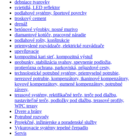
debniace tvarovky
svietidlá, LED reflektor
podlahové systémy, športové povrchy
troskový cement
drenáž
betónové výrobky. nosné murivo
diamantové kotúče, pracovné náradie
podlahové rošty, konštrukcie
priemyslené rozvádzače, elektrické rozvádzače
upevňpvacie
kompozitná kari sieť, kompozitná výstuž
geobunky, stabilizácia svahov, spevnenie podložia,
protierózna ochrana, parkoviská, príjazdové cesty,
technologické potrubné systémy, priemyselné potrubie,
nerezové potrubie, kompenzátory, tkaninové kompenzátory,
kovové kompenzátory, gumené kompenzátory, potrubné
závesy,
terasové systémy, rektifikačné terče, terče pod dlažbu,
nastaviteľné terče, podložky pod dlažbu, terasové profily,
WPC terasy
Dvere a brány
Potrubné rozvody
Projekčné, inžinierske a poradenské služby
Vykurovacie systémy tepelné čerpadlo
Servis