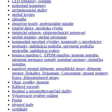
LED reflektory, svietidlá
podzemné kontajnery
architektonické služby
strešné krytiny
zábradlia
abrazívne kouče, profesionálne náradie
rotačné dielce, strojárska výroba
elektrické prístroje, elektrotechnický priemysel
strešné doplnky, strešné odvetranie
kompozitné stavebné výrobky, kompozity v stavebníctve
geobunky, stabilizácia podložia, spevnenie podložia,
geotextílie, stabilizácia svahov
tesniaca manžeta C, EPDM manžeta, tesnenie potrubia,
utesnenie prestupov potrubí, potrubné prestupy, chránička
potrubia,
panelové stropné debnenie, monolitické stropy, debnenie
stropov, Dokaflex, Dokamatic, Concremote, stropné podpery
Eurex, železobetónové stropy,
Okná, svetlíky, tienenie
Káblové rozvody
Realitné a sprostredkovateľské služby
Vykurovacie systémy solárne
Predaj
plynové kotly
certifikáty