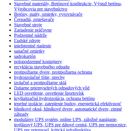
Stavebné materiály, Betónové konštrukcie, Výstuž betónu,
Výrobcovia pre stavebníctvo
Betóny, malty, omietky, vyrovnávače
Čerpadlá, zmiešavače
Stavebné stroje
Zariadenie práčovne
Podzemné nádrže
Ľudské zdroje
inteligentné riadenie
sanačné omietky
sadrokartón
polopodzemné kontajnery
recyklácia stavebného odpadu
protipožiarne dvere, protipožiarna ochrana
hydroizolačné fólie, strechy
izolačné a protipožiarne sklá
čistiarne priemyselných odpadových vôd
LED osvetlenie, osvetlenie športovísk
kryštalizačná hydroizolácia, ochrana betónu
tepelné izolácie, zateplenie budov, energetická efektívnosť
hliníkové okná, hliníkové dvere, automatické dvere, zimné
záhrady
modulárny UPS systém, online UPS, záložné napájanie,
trojfázový UPS, UPS pre dátové centrá, UPS pre nemocnice,
UPS pre priemysel, kritická infraštruktúra