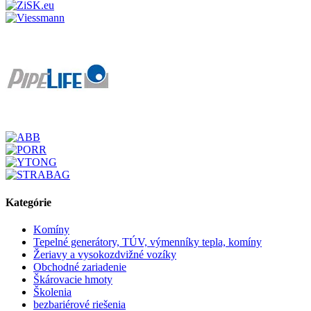
Kategórie
Komíny
Tepelné generátory, TÚV, výmenníky tepla, komíny
Žeriavy a vysokozdvižné vozíky
Obchodné zariadenie
Škárovacie hmoty
Školenia
bezbariérové riešenia