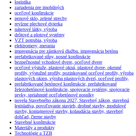
logistika
zariadenia pre imobilných
oceľové konštrukcie
penové sklo, zelené strechy
revízne plechové dvierka
náterové látky, výroba
drôtové a plotové systémy
VZT potrubia, výroba
elektromery ,merania
impregnácia pre zámkovú dlažbu. impregnácia betónu
prefabrikované stĺpy, nosné konštrukcie
bezpečnostné vchodové dvere, oceľové dvere
oceľové výstuže, plastové okná, plastové dvere, okenné
profily, výstužné profily, pozinkované oceľové profily, výroba
plastových okien, výroba plastových dverí, oceľové profily,
prefabrikované betónové konštrukcie, prefabrikované
železobetónové konštrukcie, spojovacie systémy, spojovacie
prvky, spriahnuté oceľobetónové nosníky
novela Stavebného zákona 2027, Stavebný zákon, stavebná
legislatíva, povoľovanie stavieb, drobné stavby, modulové
stavby, kontajnerové stavby, kolaudácia stavby, stavebný
dohľad, čierne stavby
Stavebné konštrukcie
Materiály a produkty
Technológie a TZB