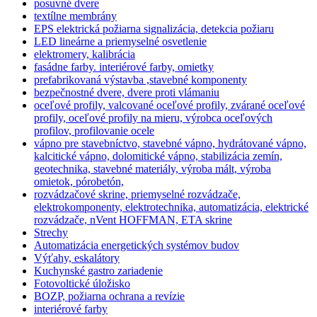
posuvné dvere
textílne membrány
EPS elektrická požiarna signalizácia, detekcia požiaru
LED lineárne a priemyselné osvetlenie
elektromery, kalibrácia
fasádne farby. interiérové farby, omietky
prefabrikovaná výstavba ,stavebné komponenty
bezpečnostné dvere, dvere proti vlámaniu
oceľové profily, valcované oceľové profily, zvárané oceľové
profily, oceľové profily na mieru, výrobca oceľových
profilov, profilovanie ocele
vápno pre stavebníctvo, stavebné vápno, hydrátované vápno,
kalcitické vápno, dolomitické vápno, stabilizácia zemín,
geotechnika, stavebné materiály, výroba mált, výroba
omietok, pórobetón,
rozvádzačové skrine, priemyselné rozvádzače,
elektrokomponenty, elektrotechnika, automatizácia, elektrické
rozvádzače, nVent HOFFMAN, ETA skrine
Strechy
Automatizácia energetických systémov budov
Výťahy, eskalátory
Kuchynské gastro zariadenie
Fotovoltické úložisko
BOZP, požiarna ochrana a revízie
interiérové farby