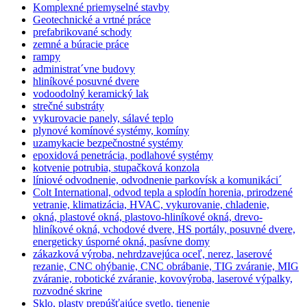
Komplexné priemyselné stavby
Geotechnické a vrtné práce
prefabrikované schody
zemné a búracie práce
rampy
administrat´vne budovy
hliníkové posuvné dvere
vodoodolný keramický lak
strečné substráty
vykurovacie panely, sálavé teplo
plynové komínové systémy, komíny
uzamykacie bezpečnostné systémy
epoxidová penetrácia, podlahové systémy
kotvenie potrubia, stupačková konzola
líniové odvodnenie, odvodnenie parkovísk a komunikáci´
Colt International, odvod tepla a splodín horenia, prirodzené
vetranie, klimatizácia, HVAC, vykurovanie, chladenie,
okná, plastové okná, plastovo-hliníkové okná, drevo-
hliníkové okná, vchodové dvere, HS portály, posuvné dvere,
energeticky úsporné okná, pasívne domy
zákazková výroba, nehrdzavejúca oceľ, nerez, laserové
rezanie, CNC ohýbanie, CNC obrábanie, TIG zváranie, MIG
zváranie, robotické zváranie, kovovýroba, laserové výpalky,
rozvodné skrine
Sklo, plasty prepúšťajúce svetlo, tienenie