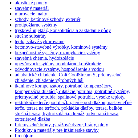
akustické panely
stavebný materiál
murovacie malty
schody, betónové schody, exteriér
protipožiarne systémy
trysková injektáž, konsolidácia a zakladanie pôdy
strešné substráty
teplo, sálavé vykurovanie
betónovo-stavebné výrobky, komínové systémy
bezpečnostné systémy, uzamykacie systémy
stavebná chémia, hydoizolácie
upevňovacie sytémy, modulárne konštrukcie
odvodňovacie systémy. hospodárenie s vodou
adiabatické chladenie, Colt CoolStream S, priemyselné
chladenie, chladenie výrobných hál
tkaninové kompenzátory, potrubné kompenzátory,
kompenzácia dilatácií, dilatácie potrubia, potrubné systémy,
priemyselné potrubia, spalinové potrubia, vysoké teploty,
rektifikačné terče pod dlažbu, terče pod dlažbu, nastaviteľné
terče, terasa na terčoch, pokládka dlažby, terasa, balkón,
strešná terasa, hydroizolácia, drenáž, odvetraná terasa,
exteriérová dlažba
Priemyselné brány, garážové dvere, brány, ploty
Produkty a materiály pre inžinierske stavby
Prenájom