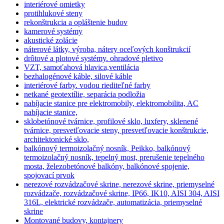
interiérové omietky
protihlukové steny
rekonštrukcia a opláštenie budov
kamerové systémy
akustické zolácie
náterové látky, výroba, nátery oceľových konštrukcií
drôtové a plotové systémy. ohradové pletivo
VZT, samoťahová hlavica,ventilácia
bezhalogénové káble, silové káble
interiérové farby. vodou riediteľné farby
netkané geotextílie, separácia podložia
nabíjacie stanice pre elektromobily, elektromobilita, AC
nabíjacie stanice,
sklobetónové tvárnice, profilové sklo, luxfery, sklenené
tvárnice, presvetľovacie steny, presvetľovacie konštrukcie,
architektonické sklo,
balkónový termoizolačný nosník, Peikko, balkónový
termoizolačný nosník, tepelný most, prerušenie tepelného
mosta, železobetónové balkóny, balkónové spojenie,
spojovací prvok
nerezové rozvádzačové skrine, nerezové skrine, priemyselné
rozvádzače, rozvádzačové skrine, IP66, IK10, AISI 304, AISI
316L, elektrické rozvádzače, automatizácia, priemyselné
skrine
Montované budovy, kontajnery