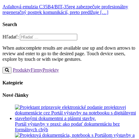
Asfaltová emulzia C35B4/BIT-35reg zabezpečuje profesionálny
regeneračný postrek komunikácií, preto predlžuje […]
Search
Hľadať:
When autocomplete results are available use up and down arrows to
review and enter to go to the desired page. Touch device users,
explore by touch or with swipe gestures.
Produkty
Firmy
Projekty
Kategórie
Nové články
Portál výstavby v praxi: ako podať dokumentáciu bez
formálnych chýb