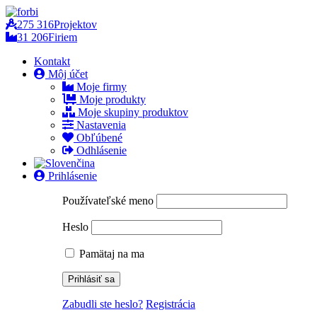
275 316
Projektov
31 206
Firiem
Kontakt
Môj účet
Moje firmy
Moje produkty
Moje skupiny produktov
Nastavenia
Obľúbené
Odhlásenie
Prihlásenie
Používateľské meno
Heslo
Pamätaj na ma
Zabudli ste heslo?
Registrácia