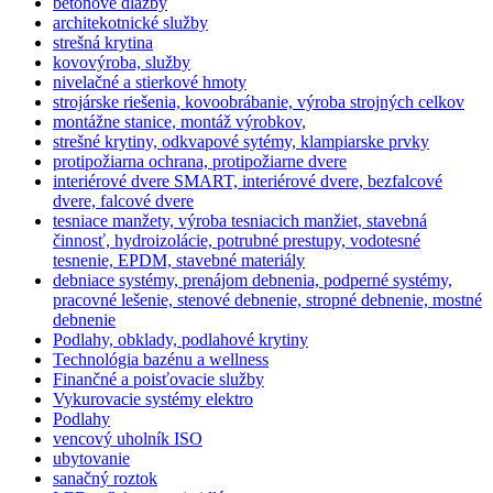
betónové dlažby
architekotnické služby
strešná krytina
kovovýroba, služby
nivelačné a stierkové hmoty
strojárske riešenia, kovoobrábanie, výroba strojných celkov
montážne stanice, montáž výrobkov,
strešné krytiny, odkvapové sytémy, klampiarske prvky
protipožiarna ochrana, protipožiarne dvere
interiérové dvere SMART, interiérové dvere, bezfalcové
dvere, falcové dvere
tesniace manžety, výroba tesniacich manžiet, stavebná
činnosť, hydroizolácie, potrubné prestupy, vodotesné
tesnenie, EPDM, stavebné materiály
debniace systémy, prenájom debnenia, podperné systémy,
pracovné lešenie, stenové debnenie, stropné debnenie, mostné
debnenie
Podlahy, obklady, podlahové krytiny
Technológia bazénu a wellness
Finančné a poisťovacie služby
Vykurovacie systémy elektro
Podlahy
vencový uholník ISO
ubytovanie
sanačný roztok