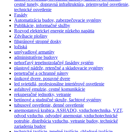
cestné tunely, dopravná infraštruktúra, priemyselné osvetlenie,
technické osvetlenie
Fasády
Automatizácia budov, zabezpečovacie systémy
Publikácie, informačné služby
Rozvod elektrickej energie nízkeho napätia
Zdvíhacie plošiny
filigránové stropné dosky
ložiská
umývadlové armatúty
administratívne budovy
nehorľavý tepelnoizolačný fasádny systém
plastové nádrže, retenčné a skladovacie systémy
penetračné a ochranné nátery
únikové dvere. posuvné dvere
led svietidlá, profesionálne interiérové osvetlenie
asfaltové emulzie, cestné komunikácie
rekuperačné jednotky, vetranie
betónové a studničné skruže, šachtové systémy
tubusové osvetlenie, denné osvetlenie
anemostatová krabica, ASHADQ, vzduchotechnika, VZT,
odvod vzduchu, odvodný anemostat, vzduchotechnické
potrubie, distribúcia vzduchu, vetranie budov, technické
zariadenia budov
technické izolácie, tepelné izolácie, chladové izolácie,