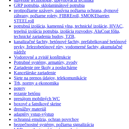
stavebné technológie, upevňovacia technika
GRP potrubia, sklolaminátové potrubia
protipožiarne uzávery, pasívna požiarna ochrana, dymové
zábrany, požiarne rolety, FIBREroll, SMOKEbarrier,
STEELroll
potrubná izolácia, kamenná vlna, technické izolácie, HVAC,
tepelná izolácia potrubia, izolácia rozvodov, AluCoat fólia,
technické zariadenia budov, TZB,
kanalizačné šachty, betónové šachty, prefabrikované betónové
prvky, železobetónové rúry, vodomerné šachty, akumulačné
nádrže
Vodorovné a zvislé konštrukcie
Potrubné systémy, armatúry, zvody
Zariadenie pre školy a posluchárne
Kancelárske zariadenie
Siete na prenos údajov, telekomunikácie
Trh, normy a ekonomika
potery
rezanie betónu
prenájom mobilných WC
boxové a šatníkové skrine
drenážny materiál
adaptéry vstup-výstup
ochranná emulzia, ochran povrchov
bezpečnostné systémy. požiarna signalizácia