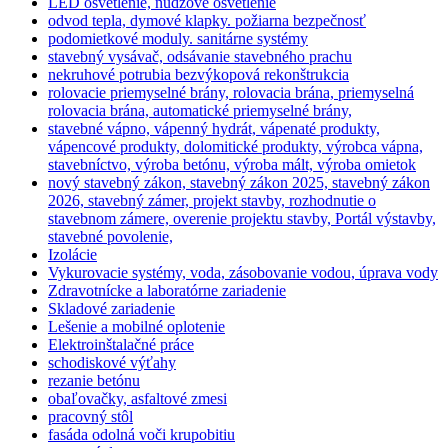
LED osvetlenie, núdzové osvetlenie
odvod tepla, dymové klapky. požiarna bezpečnosť
podomietkové moduly. sanitárne systémy
stavebný vysávač, odsávanie stavebného prachu
nekruhové potrubia bezvýkopová rekonštrukcia
rolovacie priemyselné brány, rolovacia brána, priemyselná
rolovacia brána, automatické priemyselné brány,
stavebné vápno, vápenný hydrát, vápenaté produkty,
vápencové produkty, dolomitické produkty, výrobca vápna,
stavebníctvo, výroba betónu, výroba mált, výroba omietok
nový stavebný zákon, stavebný zákon 2025, stavebný zákon
2026, stavebný zámer, projekt stavby, rozhodnutie o
stavebnom zámere, overenie projektu stavby, Portál výstavby,
stavebné povolenie,
Izolácie
Vykurovacie systémy, voda, zásobovanie vodou, úprava vody
Zdravotnícke a laboratórne zariadenie
Skladové zariadenie
Lešenie a mobilné oplotenie
Elektroinštalačné práce
schodiskové výťahy
rezanie betónu
obaľovačky, asfaltové zmesi
pracovný stôl
fasáda odolná voči krupobitiu