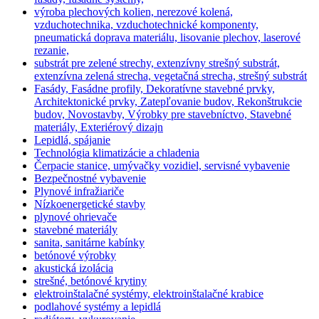
výroba plechových kolien, nerezové kolená,
vzduchotechnika, vzduchotechnické komponenty,
pneumatická doprava materiálu, lisovanie plechov, laserové
rezanie,
substrát pre zelené strechy, extenzívny strešný substrát,
extenzívna zelená strecha, vegetačná strecha, strešný substrát
Fasády, Fasádne profily, Dekoratívne stavebné prvky,
Architektonické prvky, Zatepľovanie budov, Rekonštrukcie
budov, Novostavby, Výrobky pre stavebníctvo, Stavebné
materiály, Exteriérový dizajn
Lepidlá, spájanie
Technológia klimatizácie a chladenia
Čerpacie stanice, umývačky vozidiel, servisné vybavenie
Bezpečnostné vybavenie
Plynové infražiariče
Nízkoenergetické stavby
plynové ohrievače
stavebné materiály
sanita, sanitárne kabínky
betónové výrobky
akustická izolácia
strešné, betónové krytiny
elektroinštalačné systémy, elektroinštalačné krabice
podlahové systémy a lepidlá