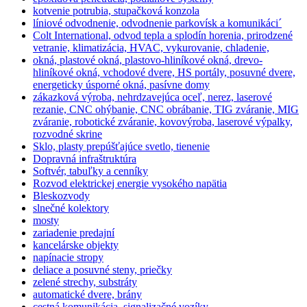
kotvenie potrubia, stupačková konzola
líniové odvodnenie, odvodnenie parkovísk a komunikáci´
Colt International, odvod tepla a splodín horenia, prirodzené
vetranie, klimatizácia, HVAC, vykurovanie, chladenie,
okná, plastové okná, plastovo-hliníkové okná, drevo-
hliníkové okná, vchodové dvere, HS portály, posuvné dvere,
energeticky úsporné okná, pasívne domy
zákazková výroba, nehrdzavejúca oceľ, nerez, laserové
rezanie, CNC ohýbanie, CNC obrábanie, TIG zváranie, MIG
zváranie, robotické zváranie, kovovýroba, laserové výpalky,
rozvodné skrine
Sklo, plasty prepúšťajúce svetlo, tienenie
Dopravná infraštruktúra
Softvér, tabuľky a cenníky
Rozvod elektrickej energie vysokého napätia
Bleskozvody
slnečné kolektory
mosty
zariadenie predajní
kancelárske objekty
napínacie stropy
deliace a posuvné steny, priečky
zelené strechy, substráty
automatické dvere, brány
cestná komunikácia, signalizačné vozíky