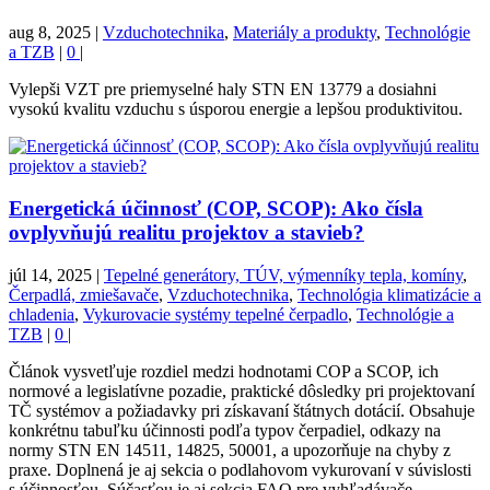
aug 8, 2025
|
Vzduchotechnika
,
Materiály a produkty
,
Technológie
a TZB
|
0
|
Vylepši VZT pre priemyselné haly STN EN 13779 a dosiahni
vysokú kvalitu vzduchu s úsporou energie a lepšou produktivitou.
Energetická účinnosť (COP, SCOP): Ako čísla
ovplyvňujú realitu projektov a stavieb?
júl 14, 2025
|
Tepelné generátory, TÚV, výmenníky tepla, komíny
,
Čerpadlá, zmiešavače
,
Vzduchotechnika
,
Technológia klimatizácie a
chladenia
,
Vykurovacie systémy tepelné čerpadlo
,
Technológie a
TZB
|
0
|
Článok vysvetľuje rozdiel medzi hodnotami COP a SCOP, ich
normové a legislatívne pozadie, praktické dôsledky pri projektovaní
TČ systémov a požiadavky pri získavaní štátnych dotácií. Obsahuje
konkrétnu tabuľku účinnosti podľa typov čerpadiel, odkazy na
normy STN EN 14511, 14825, 50001, a upozorňuje na chyby z
praxe. Doplnená je aj sekcia o podlahovom vykurovaní v súvislosti
s účinnosťou. Súčasťou je aj sekcia FAQ pre vyhľadávače.