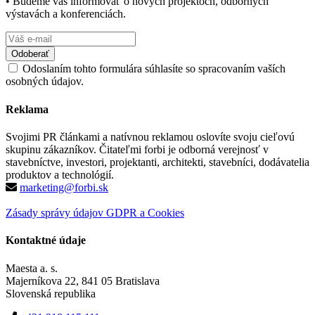
• Budeme vás informovať o nových projektoch, odborných
výstavách a konferenciách.
Odoslaním tohto formulára súhlasíte so spracovaním vaších
osobných údajov.
Reklama
Svojimi PR článkami a natívnou reklamou oslovíte svoju cieľovú
skupinu zákazníkov. Čitateľmi forbi je odborná verejnosť v
stavebníctve, investori, projektanti, architekti, stavebníci, dodávatelia
produktov a technológií.
marketing@forbi.sk
Zásady správy údajov GDPR a Cookies
Kontaktné údaje
Maesta a. s.
Majerníkova 22, 841 05 Bratislava
Slovenská republika