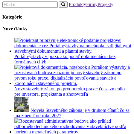
Hľadať:
Produkty
Firmy
Projekty
When
autocomplete
Kategórie
results
are
Nové články
available
use
up
and
down
Portál výstavby v praxi: ako podať dokumentáciu bez
arrows
formálnych chýb
to
review
and
enter
to
Nový stavebný zákon po prvom roku praxe: čo sa zmenilo
go
pre investora, projektanta a zhotoviteľa
to
the
desired
Novela Stavebného zákona je v druhom čítaní: čo sa
page.
má zmeniť od roku 2027
Touch
device
users,
explore