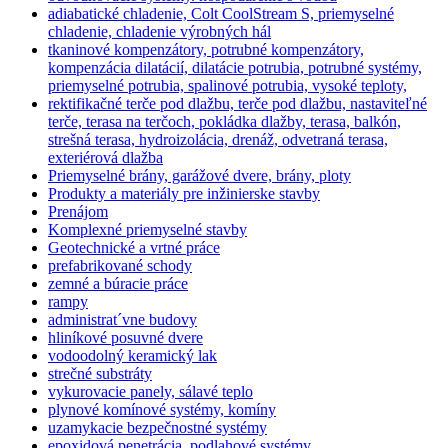
adiabatické chladenie, Colt CoolStream S, priemyselné
chladenie, chladenie výrobných hál
tkaninové kompenzátory, potrubné kompenzátory,
kompenzácia dilatácií, dilatácie potrubia, potrubné systémy,
priemyselné potrubia, spalinové potrubia, vysoké teploty,
rektifikačné terče pod dlažbu, terče pod dlažbu, nastaviteľné
terče, terasa na terčoch, pokládka dlažby, terasa, balkón,
strešná terasa, hydroizolácia, drenáž, odvetraná terasa,
exteriérová dlažba
Priemyselné brány, garážové dvere, brány, ploty
Produkty a materiály pre inžinierske stavby
Prenájom
Komplexné priemyselné stavby
Geotechnické a vrtné práce
prefabrikované schody
zemné a búracie práce
rampy
administrat´vne budovy
hliníkové posuvné dvere
vodoodolný keramický lak
strečné substráty
vykurovacie panely, sálavé teplo
plynové komínové systémy, komíny
uzamykacie bezpečnostné systémy
epoxidová penetrácia, podlahové systémy