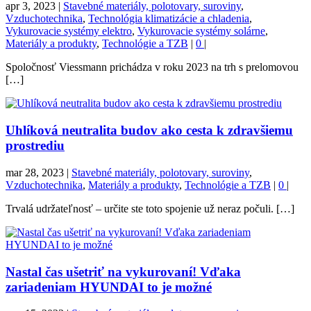
apr 3, 2023
|
Stavebné materiály, polotovary, suroviny
,
Vzduchotechnika
,
Technológia klimatizácie a chladenia
,
Vykurovacie systémy elektro
,
Vykurovacie systémy solárne
,
Materiály a produkty
,
Technológie a TZB
|
0
|
Spoločnosť Viessmann prichádza v roku 2023 na trh s prelomovou
[…]
Uhlíková neutralita budov ako cesta k zdravšiemu
prostrediu
mar 28, 2023
|
Stavebné materiály, polotovary, suroviny
,
Vzduchotechnika
,
Materiály a produkty
,
Technológie a TZB
|
0
|
Trvalá udržateľnosť –⁠ určite ste toto spojenie už neraz počuli. […]
Nastal čas ušetriť na vykurovaní! Vďaka
zariadeniam HYUNDAI to je možné