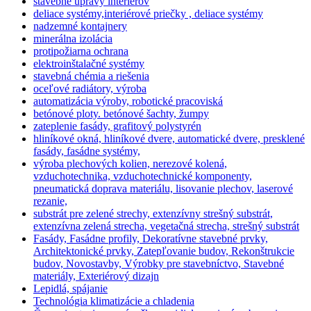
stavebné úpravy interiérov
deliace systémy,interiérové priečky , deliace systémy
nadzemné kontajnery
minerálna izolácia
protipožiarna ochrana
elektroinštalačné systémy
stavebná chémia a riešenia
oceľové radiátory, výroba
automatizácia výroby, robotické pracoviská
betónové ploty. betónové šachty, žumpy
zateplenie fasády, grafitový polystyrén
hliníkové okná, hliníkové dvere, automatické dvere, presklené
fasády, fasádne systémy,
výroba plechových kolien, nerezové kolená,
vzduchotechnika, vzduchotechnické komponenty,
pneumatická doprava materiálu, lisovanie plechov, laserové
rezanie,
substrát pre zelené strechy, extenzívny strešný substrát,
extenzívna zelená strecha, vegetačná strecha, strešný substrát
Fasády, Fasádne profily, Dekoratívne stavebné prvky,
Architektonické prvky, Zatepľovanie budov, Rekonštrukcie
budov, Novostavby, Výrobky pre stavebníctvo, Stavebné
materiály, Exteriérový dizajn
Lepidlá, spájanie
Technológia klimatizácie a chladenia