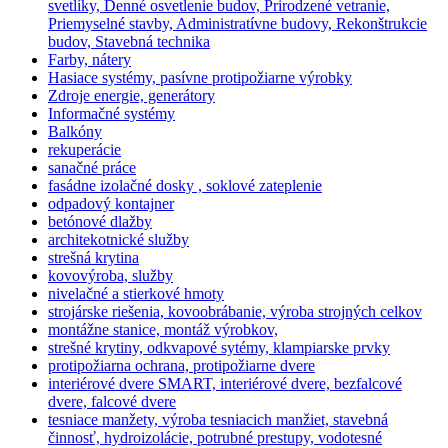
svetlíky, Denné osvetlenie budov, Prirodzené vetranie,
Priemyselné stavby, Administratívne budovy, Rekonštrukcie
budov, Stavebná technika
Farby, nátery
Hasiace systémy, pasívne protipožiarne výrobky
Zdroje energie, generátory
Informačné systémy
Balkóny
rekuperácie
sanačné práce
fasádne izolačné dosky , soklové zateplenie
odpadový kontajner
betónové dlažby
architekotnické služby
strešná krytina
kovovýroba, služby
nivelačné a stierkové hmoty
strojárske riešenia, kovoobrábanie, výroba strojných celkov
montážne stanice, montáž výrobkov,
strešné krytiny, odkvapové sytémy, klampiarske prvky
protipožiarna ochrana, protipožiarne dvere
interiérové dvere SMART, interiérové dvere, bezfalcové
dvere, falcové dvere
tesniace manžety, výroba tesniacich manžiet, stavebná
činnosť, hydroizolácie, potrubné prestupy, vodotesné