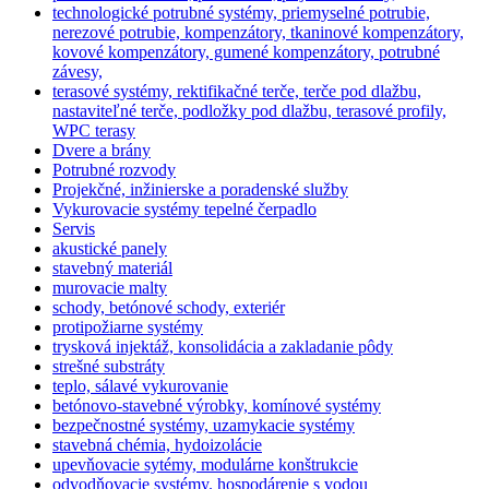
technologické potrubné systémy, priemyselné potrubie,
nerezové potrubie, kompenzátory, tkaninové kompenzátory,
kovové kompenzátory, gumené kompenzátory, potrubné
závesy,
terasové systémy, rektifikačné terče, terče pod dlažbu,
nastaviteľné terče, podložky pod dlažbu, terasové profily,
WPC terasy
Dvere a brány
Potrubné rozvody
Projekčné, inžinierske a poradenské služby
Vykurovacie systémy tepelné čerpadlo
Servis
akustické panely
stavebný materiál
murovacie malty
schody, betónové schody, exteriér
protipožiarne systémy
trysková injektáž, konsolidácia a zakladanie pôdy
strešné substráty
teplo, sálavé vykurovanie
betónovo-stavebné výrobky, komínové systémy
bezpečnostné systémy, uzamykacie systémy
stavebná chémia, hydoizolácie
upevňovacie sytémy, modulárne konštrukcie
odvodňovacie systémy. hospodárenie s vodou