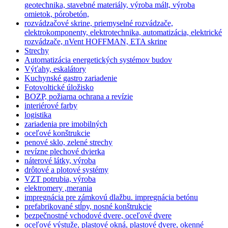
geotechnika, stavebné materiály, výroba mált, výroba
omietok, pórobetón,
rozvádzačové skrine, priemyselné rozvádzače,
elektrokomponenty, elektrotechnika, automatizácia, elektrické
rozvádzače, nVent HOFFMAN, ETA skrine
Strechy
Automatizácia energetických systémov budov
Výťahy, eskalátory
Kuchynské gastro zariadenie
Fotovoltické úložisko
BOZP, požiarna ochrana a revízie
interiérové farby
logistika
zariadenia pre imobilných
oceľové konštrukcie
penové sklo, zelené strechy
revízne plechové dvierka
náterové látky, výroba
drôtové a plotové systémy
VZT potrubia, výroba
elektromery ,merania
impregnácia pre zámkovú dlažbu. impregnácia betónu
prefabrikované stĺpy, nosné konštrukcie
bezpečnostné vchodové dvere, oceľové dvere
oceľové výstuže, plastové okná, plastové dvere, okenné