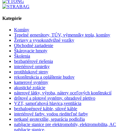
Kategórie
Komíny
Tepelné generátory, TÚV, výmenníky tepla, komíny
Žeriavy a vysokozdvižné vozíky
Obchodné zariadenie
Škárovacie hmoty
Školenia
bezbariérové riešenia
interiérové omietky
protihlukové steny
rekonštrukcia a opláštenie budov
kamerové systémy
akustické zolácie
náterové látky, výroba, nátery oceľových konštrukcií
drôtové a plotové systémy. ohradové pletivo
VZT, samoťahová hlavica,ventilácia
bezhalogénové káble, silové káble
interiérové farby. vodou riediteľné farby
netkané geotextílie, separácia podložia
nabíjacie stanice pre elektromobily, elektromobilita, AC
nabíjacie stanice,