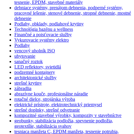
tesnenie, EPDM, stavebné materiály
debniace systémy, prenájom debnenia, podperné systémy,
pracovné lešenie, stenové debnenie, stropné debnenie, mostné
debnenie
Podlahy, obklady, podlahové krytiny
Technológia bazénu a wellness
Finančné a poisťovacie služby
Vykurovacie systémy elektro
Podlahy
vencový uholník ISO
ubytovanie
sanačný roztok
LED reflektory, svietidlá
podzemné kontajnery
architektonické služby
strešné krytiny
zábradlia
abrazívne kouče, profesionálne náradie
rotačné dielce, strojárska výroba
elektrické prístroje, elektrotechnický priemysel
strešné doplnky, strešné odvetranie
kompozitné stavebné výrobky, kompozity v stavebníctve
geobunky, stabilizácia podložia, spevnenie podložia,
geotextílie, stabilizácia svahov
tesniaca manžeta C, EPDM manžeta, tesnenie potrubia,