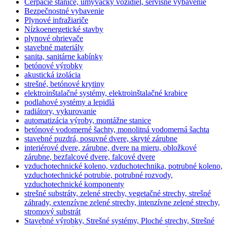
Čerpacie stanice, umývačky vozidiel, servisné vybavenie
Bezpečnostné vybavenie
Plynové infražiariče
Nízkoenergetické stavby
plynové ohrievače
stavebné materiály
sanita, sanitárne kabínky
betónové výrobky
akustická izolácia
strešné, betónové krytiny
elektroinštalačné systémy, elektroinštalačné krabice
podlahové systémy a lepidlá
radiátory, vykurovanie
automatizácia výroby, montážne stanice
betónové vodomerné šachty, monolitná vodomerná šachta
stavebné puzdrá, posuvné dvere, skryté zárubne
interiérové dvere, zárubne, dvere na mieru, obložkové
zárubne, bezfalcové dvere, falcové dvere
vzduchotechnické koleno, vzduchotechnika, potrubné koleno,
vzduchotechnické potrubie, potrubné rozvody,
vzduchotechnické komponenty
strešné substráty, zelené strechy, vegetačné strechy, strešné
záhrady, extenzívne zelené strechy, intenzívne zelené strechy,
stromový substrát
Stavebné výrobky, Strešné systémy, Ploché strechy, Strešné