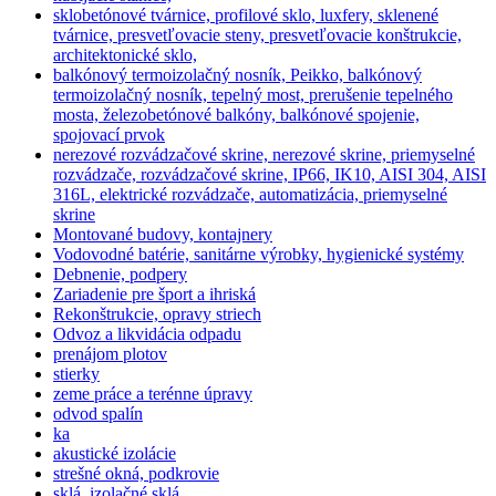
sklobetónové tvárnice, profilové sklo, luxfery, sklenené
tvárnice, presvetľovacie steny, presvetľovacie konštrukcie,
architektonické sklo,
balkónový termoizolačný nosník, Peikko, balkónový
termoizolačný nosník, tepelný most, prerušenie tepelného
mosta, železobetónové balkóny, balkónové spojenie,
spojovací prvok
nerezové rozvádzačové skrine, nerezové skrine, priemyselné
rozvádzače, rozvádzačové skrine, IP66, IK10, AISI 304, AISI
316L, elektrické rozvádzače, automatizácia, priemyselné
skrine
Montované budovy, kontajnery
Vodovodné batérie, sanitárne výrobky, hygienické systémy
Debnenie, podpery
Zariadenie pre šport a ihriská
Rekonštrukcie, opravy striech
Odvoz a likvidácia odpadu
prenájom plotov
stierky
zeme práce a terénne úpravy
odvod spalín
ka
akustické izolácie
strešné okná, podkrovie
sklá, izolačné sklá