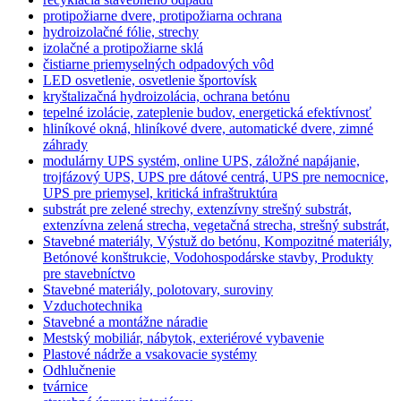
protipožiarne dvere, protipožiarna ochrana
hydroizolačné fólie, strechy
izolačné a protipožiarne sklá
čistiarne priemyselných odpadových vôd
LED osvetlenie, osvetlenie športovísk
kryštalizačná hydroizolácia, ochrana betónu
tepelné izolácie, zateplenie budov, energetická efektívnosť
hliníkové okná, hliníkové dvere, automatické dvere, zimné
záhrady
modulárny UPS systém, online UPS, záložné napájanie,
trojfázový UPS, UPS pre dátové centrá, UPS pre nemocnice,
UPS pre priemysel, kritická infraštruktúra
substrát pre zelené strechy, extenzívny strešný substrát,
extenzívna zelená strecha, vegetačná strecha, strešný substrát,
Stavebné materiály, Výstuž do betónu, Kompozitné materiály,
Betónové konštrukcie, Vodohospodárske stavby, Produkty
pre stavebníctvo
Stavebné materiály, polotovary, suroviny
Vzduchotechnika
Stavebné a montážne náradie
Mestský mobiliár, nábytok, exteriérové vybavenie
Plastové nádrže a vsakovacie systémy
Odhlučnenie
tvárnice