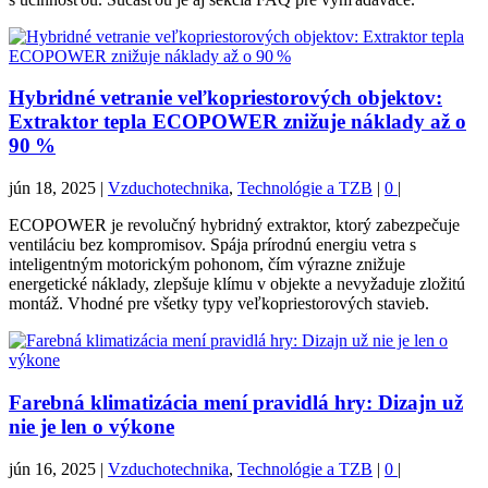
Hybridné vetranie veľkopriestorových objektov:
Extraktor tepla ECOPOWER znižuje náklady až o
90 %
jún 18, 2025
|
Vzduchotechnika
,
Technológie a TZB
|
0
|
ECOPOWER je revolučný hybridný extraktor, ktorý zabezpečuje
ventiláciu bez kompromisov. Spája prírodnú energiu vetra s
inteligentným motorickým pohonom, čím výrazne znižuje
energetické náklady, zlepšuje klímu v objekte a nevyžaduje zložitú
montáž. Vhodné pre všetky typy veľkopriestorových stavieb.
Farebná klimatizácia mení pravidlá hry: Dizajn už
nie je len o výkone
jún 16, 2025
|
Vzduchotechnika
,
Technológie a TZB
|
0
|