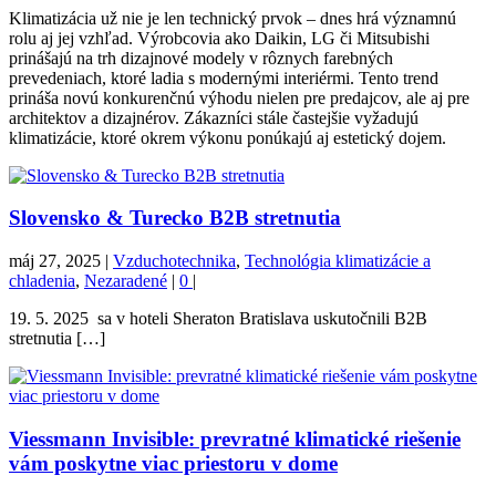
Klimatizácia už nie je len technický prvok – dnes hrá významnú
rolu aj jej vzhľad. Výrobcovia ako Daikin, LG či Mitsubishi
prinášajú na trh dizajnové modely v rôznych farebných
prevedeniach, ktoré ladia s modernými interiérmi. Tento trend
prináša novú konkurenčnú výhodu nielen pre predajcov, ale aj pre
architektov a dizajnérov. Zákazníci stále častejšie vyžadujú
klimatizácie, ktoré okrem výkonu ponúkajú aj estetický dojem.
Slovensko & Turecko B2B stretnutia
máj 27, 2025
|
Vzduchotechnika
,
Technológia klimatizácie a
chladenia
,
Nezaradené
|
0
|
19. 5. 2025 sa v hoteli Sheraton Bratislava uskutočnili B2B
stretnutia […]
Viessmann Invisible: prevratné klimatické riešenie
vám poskytne viac priestoru v dome