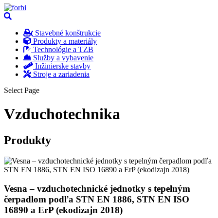
Stavebné konštrukcie
Produkty a materiály
Technológie a TZB
Služby a vybavenie
Inžinierske stavby
Stroje a zariadenia
Select Page
Vzduchotechnika
Produkty
Vesna – vzduchotechnické jednotky s tepelným
čerpadlom podľa STN EN 1886, STN EN ISO
16890 a ErP (ekodizajn 2018)