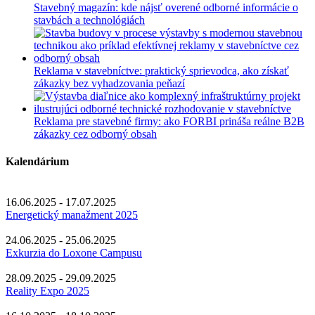
Stavebný magazín: kde nájsť overené odborné informácie o
by
stavbách a technológiách
touch
or
with
swipe
Reklama v stavebníctve: praktický sprievodca, ako získať
gestures.
zákazky bez vyhadzovania peňazí
Reklama pre stavebné firmy: ako FORBI prináša reálne B2B
zákazky cez odborný obsah
Kalendárium
16.06.2025 - 17.07.2025
Energetický manažment 2025
24.06.2025 - 25.06.2025
Exkurzia do Loxone Campusu
28.09.2025 - 29.09.2025
Reality Expo 2025