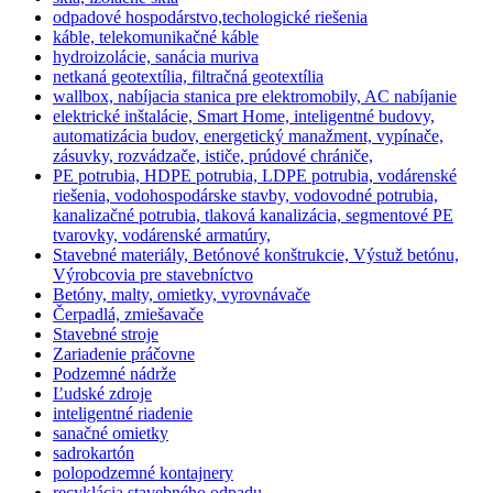
odpadové hospodárstvo,techologické riešenia
káble, telekomunikačné káble
hydroizolácie, sanácia muriva
netkaná geotextília, filtračná geotextília
wallbox, nabíjacia stanica pre elektromobily, AC nabíjanie
elektrické inštalácie, Smart Home, inteligentné budovy,
automatizácia budov, energetický manažment, vypínače,
zásuvky, rozvádzače, ističe, prúdové chrániče,
PE potrubia, HDPE potrubia, LDPE potrubia, vodárenské
riešenia, vodohospodárske stavby, vodovodné potrubia,
kanalizačné potrubia, tlaková kanalizácia, segmentové PE
tvarovky, vodárenské armatúry,
Stavebné materiály, Betónové konštrukcie, Výstuž betónu,
Výrobcovia pre stavebníctvo
Betóny, malty, omietky, vyrovnávače
Čerpadlá, zmiešavače
Stavebné stroje
Zariadenie práčovne
Podzemné nádrže
Ľudské zdroje
inteligentné riadenie
sanačné omietky
sadrokartón
polopodzemné kontajnery
recyklácia stavebného odpadu