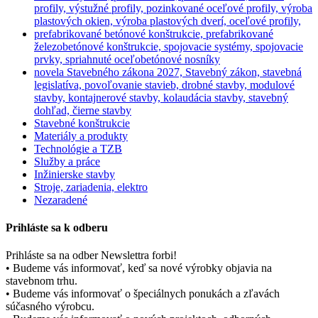
profily, výstužné profily, pozinkované oceľové profily, výroba
plastových okien, výroba plastových dverí, oceľové profily,
prefabrikované betónové konštrukcie, prefabrikované
železobetónové konštrukcie, spojovacie systémy, spojovacie
prvky, spriahnuté oceľobetónové nosníky
novela Stavebného zákona 2027, Stavebný zákon, stavebná
legislatíva, povoľovanie stavieb, drobné stavby, modulové
stavby, kontajnerové stavby, kolaudácia stavby, stavebný
dohľad, čierne stavby
Stavebné konštrukcie
Materiály a produkty
Technológie a TZB
Služby a práce
Inžinierske stavby
Stroje, zariadenia, elektro
Nezaradené
Prihláste sa k odberu
Prihláste sa na odber Newslettra forbi!
• Budeme vás informovať, keď sa nové výrobky objavia na
stavebnom trhu.
• Budeme vás informovať o špeciálnych ponukách a zľavách
súčasného výrobcu.