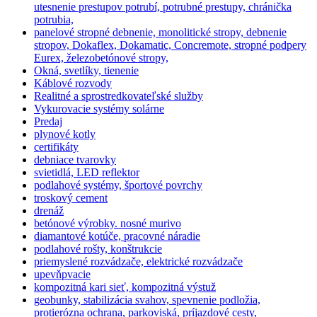
utesnenie prestupov potrubí, potrubné prestupy, chránička
potrubia,
panelové stropné debnenie, monolitické stropy, debnenie
stropov, Dokaflex, Dokamatic, Concremote, stropné podpery
Eurex, železobetónové stropy,
Okná, svetlíky, tienenie
Káblové rozvody
Realitné a sprostredkovateľské služby
Vykurovacie systémy solárne
Predaj
plynové kotly
certifikáty
debniace tvarovky
svietidlá, LED reflektor
podlahové systémy, športové povrchy
troskový cement
drenáž
betónové výrobky. nosné murivo
diamantové kotúče, pracovné náradie
podlahové rošty, konštrukcie
priemyslené rozvádzače, elektrické rozvádzače
upevňpvacie
kompozitná kari sieť, kompozitná výstuž
geobunky, stabilizácia svahov, spevnenie podložia,
protierózna ochrana, parkoviská, príjazdové cesty,