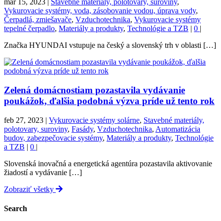
mar 15, 2023
|
Stavebné materiály, polotovary, suroviny
,
Vykurovacie systémy, voda, zásobovanie vodou, úprava vody
,
Čerpadlá, zmiešavače
,
Vzduchotechnika
,
Vykurovacie systémy
tepelné čerpadlo
,
Materiály a produkty
,
Technológie a TZB
|
0
|
Značka HYUNDAI vstupuje na český a slovenský trh v oblasti […]
Zelená domácnostiam pozastavila vydávanie
poukážok, ďalšia podobná výzva príde už tento rok
feb 27, 2023
|
Vykurovacie systémy solárne
,
Stavebné materiály,
polotovary, suroviny
,
Fasády
,
Vzduchotechnika
,
Automatizácia
budov, zabezpečovacie systémy
,
Materiály a produkty
,
Technológie
a TZB
|
0
|
Slovenská inovačná a energetická agentúra pozastavila aktivovanie
žiadostí a vydávanie […]
Zobraziť všetky
Search