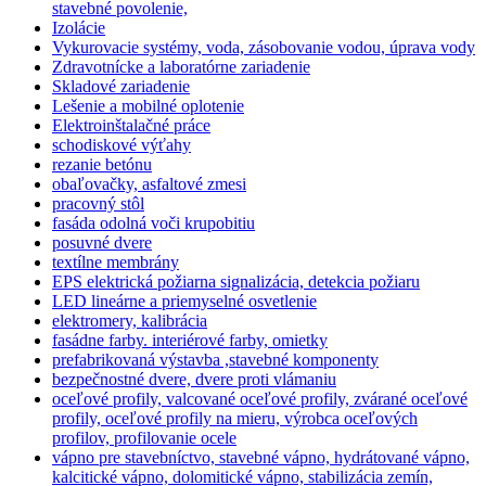
stavebné povolenie,
Izolácie
Vykurovacie systémy, voda, zásobovanie vodou, úprava vody
Zdravotnícke a laboratórne zariadenie
Skladové zariadenie
Lešenie a mobilné oplotenie
Elektroinštalačné práce
schodiskové výťahy
rezanie betónu
obaľovačky, asfaltové zmesi
pracovný stôl
fasáda odolná voči krupobitiu
posuvné dvere
textílne membrány
EPS elektrická požiarna signalizácia, detekcia požiaru
LED lineárne a priemyselné osvetlenie
elektromery, kalibrácia
fasádne farby. interiérové farby, omietky
prefabrikovaná výstavba ,stavebné komponenty
bezpečnostné dvere, dvere proti vlámaniu
oceľové profily, valcované oceľové profily, zvárané oceľové
profily, oceľové profily na mieru, výrobca oceľových
profilov, profilovanie ocele
vápno pre stavebníctvo, stavebné vápno, hydrátované vápno,
kalcitické vápno, dolomitické vápno, stabilizácia zemín,