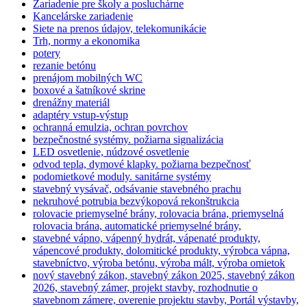
Zariadenie pre školy a posluchárne
Kancelárske zariadenie
Siete na prenos údajov, telekomunikácie
Trh, normy a ekonomika
potery
rezanie betónu
prenájom mobilných WC
boxové a šatníkové skrine
drenážny materiál
adaptéry vstup-výstup
ochranná emulzia, ochran povrchov
bezpečnostné systémy. požiarna signalizácia
LED osvetlenie, núdzové osvetlenie
odvod tepla, dymové klapky. požiarna bezpečnosť
podomietkové moduly. sanitárne systémy
stavebný vysávač, odsávanie stavebného prachu
nekruhové potrubia bezvýkopová rekonštrukcia
rolovacie priemyselné brány, rolovacia brána, priemyselná
rolovacia brána, automatické priemyselné brány,
stavebné vápno, vápenný hydrát, vápenaté produkty,
vápencové produkty, dolomitické produkty, výrobca vápna,
stavebníctvo, výroba betónu, výroba mált, výroba omietok
nový stavebný zákon, stavebný zákon 2025, stavebný zákon
2026, stavebný zámer, projekt stavby, rozhodnutie o
stavebnom zámere, overenie projektu stavby, Portál výstavby,