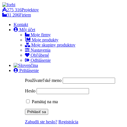
275 316
Projektov
31 206
Firiem
Kontakt
Môj účet
Moje firmy
Moje produkty
Moje skupiny produktov
Nastavenia
Obľúbené
Odhlásenie
Prihlásenie
Používateľské meno
Heslo
Pamätaj na ma
Zabudli ste heslo?
Registrácia