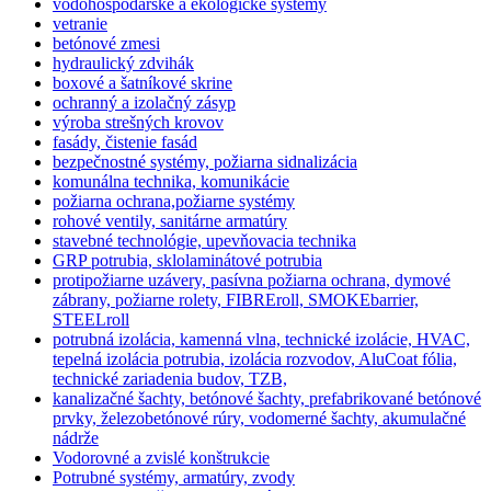
vodohospodárske a ekologické systémy
vetranie
betónové zmesi
hydraulický zdvihák
boxové a šatníkové skrine
ochranný a izolačný zásyp
výroba strešných krovov
fasády, čistenie fasád
bezpečnostné systémy, požiarna sidnalizácia
komunálna technika, komunikácie
požiarna ochrana,požiarne systémy
rohové ventily, sanitárne armatúry
stavebné technológie, upevňovacia technika
GRP potrubia, sklolaminátové potrubia
protipožiarne uzávery, pasívna požiarna ochrana, dymové
zábrany, požiarne rolety, FIBREroll, SMOKEbarrier,
STEELroll
potrubná izolácia, kamenná vlna, technické izolácie, HVAC,
tepelná izolácia potrubia, izolácia rozvodov, AluCoat fólia,
technické zariadenia budov, TZB,
kanalizačné šachty, betónové šachty, prefabrikované betónové
prvky, železobetónové rúry, vodomerné šachty, akumulačné
nádrže
Vodorovné a zvislé konštrukcie
Potrubné systémy, armatúry, zvody