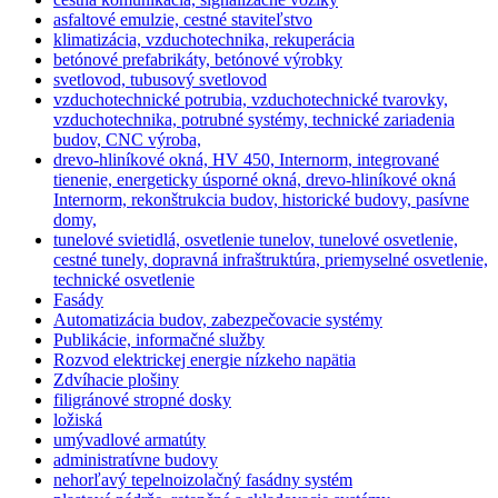
asfaltové emulzie, cestné staviteľstvo
klimatizácia, vzduchotechnika, rekuperácia
betónové prefabrikáty, betónové výrobky
svetlovod, tubusový svetlovod
vzduchotechnické potrubia, vzduchotechnické tvarovky,
vzduchotechnika, potrubné systémy, technické zariadenia
budov, CNC výroba,
drevo-hliníkové okná, HV 450, Internorm, integrované
tienenie, energeticky úsporné okná, drevo-hliníkové okná
Internorm, rekonštrukcia budov, historické budovy, pasívne
domy,
tunelové svietidlá, osvetlenie tunelov, tunelové osvetlenie,
cestné tunely, dopravná infraštruktúra, priemyselné osvetlenie,
technické osvetlenie
Fasády
Automatizácia budov, zabezpečovacie systémy
Publikácie, informačné služby
Rozvod elektrickej energie nízkeho napätia
Zdvíhacie plošiny
filigránové stropné dosky
ložiská
umývadlové armatúty
administratívne budovy
nehorľavý tepelnoizolačný fasádny systém