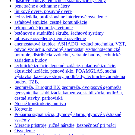
plastové nádrže, retenčné a skladovacie systémy
penetračné a ochranné nátery
únikové dvere. posuvné dvere
led svietidlá, profesionálne interiérové osvetlenie
asfaltové emulzie, cestné komunikácie
rekuperačné jednotky, vetranie
betónové a studničné skruže, šachtové systémy
tubusové osvetlenie, denné osvetlenie
anemostatová krabica, ASHADQ, vzduchotechnika, VZT,
odvod vzduchu, odvodný anemostat, vzduchotechnické
potrubie, distribúcia vzduchu, vetranie budov, technické
zariadenia budov
technické izolácie, tepelné izolácie, chladové izolácie,
akustické izolácie, penové sklo, FOAMGLAS, suchá
výstavba, kazetové stropy, podhľady, technické zariadenia
budov, TZB,
geomreža, Eurogrid BX geomreža, dvojosová geomreža,
geosyntetika, stabilizácia kameniva, stabilizácia podložia,
cestné stavby, parkoviská
Nosné konštrukcie, murivo
Kotvenie
Požiarna signalizácia, dymový alarm, plynové výstražné
systémy
Meracie prístroje, ručné náradie, bezpečnosť pri práci
Osvetlenie