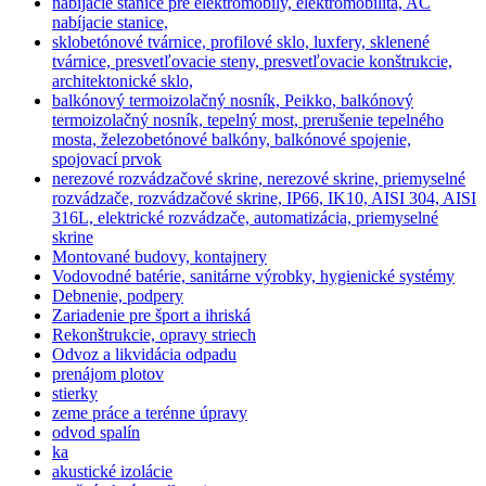
nabíjacie stanice pre elektromobily, elektromobilita, AC
nabíjacie stanice,
sklobetónové tvárnice, profilové sklo, luxfery, sklenené
tvárnice, presvetľovacie steny, presvetľovacie konštrukcie,
architektonické sklo,
balkónový termoizolačný nosník, Peikko, balkónový
termoizolačný nosník, tepelný most, prerušenie tepelného
mosta, železobetónové balkóny, balkónové spojenie,
spojovací prvok
nerezové rozvádzačové skrine, nerezové skrine, priemyselné
rozvádzače, rozvádzačové skrine, IP66, IK10, AISI 304, AISI
316L, elektrické rozvádzače, automatizácia, priemyselné
skrine
Montované budovy, kontajnery
Vodovodné batérie, sanitárne výrobky, hygienické systémy
Debnenie, podpery
Zariadenie pre šport a ihriská
Rekonštrukcie, opravy striech
Odvoz a likvidácia odpadu
prenájom plotov
stierky
zeme práce a terénne úpravy
odvod spalín
ka
akustické izolácie