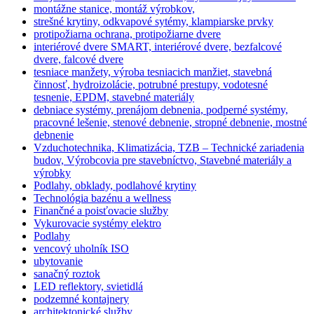
montážne stanice, montáž výrobkov,
strešné krytiny, odkvapové sytémy, klampiarske prvky
protipožiarna ochrana, protipožiarne dvere
interiérové dvere SMART, interiérové dvere, bezfalcové
dvere, falcové dvere
tesniace manžety, výroba tesniacich manžiet, stavebná
činnosť, hydroizolácie, potrubné prestupy, vodotesné
tesnenie, EPDM, stavebné materiály
debniace systémy, prenájom debnenia, podperné systémy,
pracovné lešenie, stenové debnenie, stropné debnenie, mostné
debnenie
Vzduchotechnika, Klimatizácia, TZB – Technické zariadenia
budov, Výrobcovia pre stavebníctvo, Stavebné materiály a
výrobky
Podlahy, obklady, podlahové krytiny
Technológia bazénu a wellness
Finančné a poisťovacie služby
Vykurovacie systémy elektro
Podlahy
vencový uholník ISO
ubytovanie
sanačný roztok
LED reflektory, svietidlá
podzemné kontajnery
architektonické služby