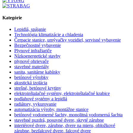
Kategórie
Lepidlá, spájanie
Technológia klimatizácie a chladenia
Čerpacie stanice, umývačky vozidiel, servisné vybavenie
Bezpečnostné vybavenie
Plynové infražiariče
Nízkoenergetické stavby
plynové ohrievače
stavebné materiály
sanita, sanitárne kabínky
betónové výrobky
akustická izolácia
strešné, betónové krytiny
elektroinštalačné systémy, elektroinštalačné krabice
podlahové systémy a lepidlá
radiátory, vykurovanie
automatizácia výroby, montážne stanice
betónové vodomerné šachty, monolitná vodomerná šachta
stavebné puzdrá, posuvné dvere, skryté zárubne
interiérové dvere, zárubne, dvere na mieru, obložkové
zárubne, bezfalcové dvere, falcové dvere