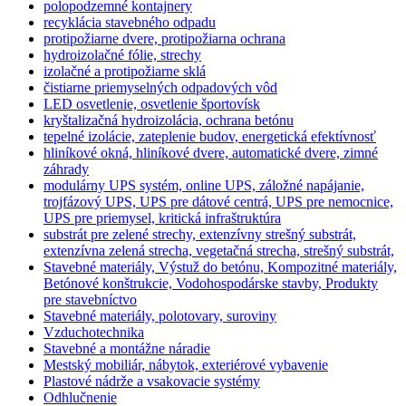
polopodzemné kontajnery
recyklácia stavebného odpadu
protipožiarne dvere, protipožiarna ochrana
hydroizolačné fólie, strechy
izolačné a protipožiarne sklá
čistiarne priemyselných odpadových vôd
LED osvetlenie, osvetlenie športovísk
kryštalizačná hydroizolácia, ochrana betónu
tepelné izolácie, zateplenie budov, energetická efektívnosť
hliníkové okná, hliníkové dvere, automatické dvere, zimné
záhrady
modulárny UPS systém, online UPS, záložné napájanie,
trojfázový UPS, UPS pre dátové centrá, UPS pre nemocnice,
UPS pre priemysel, kritická infraštruktúra
substrát pre zelené strechy, extenzívny strešný substrát,
extenzívna zelená strecha, vegetačná strecha, strešný substrát,
Stavebné materiály, Výstuž do betónu, Kompozitné materiály,
Betónové konštrukcie, Vodohospodárske stavby, Produkty
pre stavebníctvo
Stavebné materiály, polotovary, suroviny
Vzduchotechnika
Stavebné a montážne náradie
Mestský mobiliár, nábytok, exteriérové vybavenie
Plastové nádrže a vsakovacie systémy
Odhlučnenie