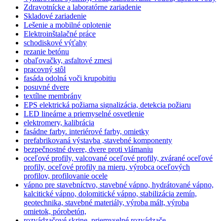
Zdravotnícke a laboratórne zariadenie
Skladové zariadenie
Lešenie a mobilné oplotenie
Elektroinštalačné práce
schodiskové výťahy
rezanie betónu
obaľovačky, asfaltové zmesi
pracovný stôl
fasáda odolná voči krupobitiu
posuvné dvere
textílne membrány
EPS elektrická požiarna signalizácia, detekcia požiaru
LED lineárne a priemyselné osvetlenie
elektromery, kalibrácia
fasádne farby. interiérové farby, omietky
prefabrikovaná výstavba ,stavebné komponenty
bezpečnostné dvere, dvere proti vlámaniu
oceľové profily, valcované oceľové profily, zvárané oceľové
profily, oceľové profily na mieru, výrobca oceľových
profilov, profilovanie ocele
vápno pre stavebníctvo, stavebné vápno, hydrátované vápno,
kalcitické vápno, dolomitické vápno, stabilizácia zemín,
geotechnika, stavebné materiály, výroba mált, výroba
omietok, pórobetón,
rozvádzačové skrine, priemyselné rozvádzače,