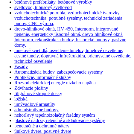
betónové prefabrikáty, betónové výrobky
svetlovod, tubusový svetlovod
vzduchotechnické potrubia, vzduchotechnické tvarovky,
vzduchotechnika, potrubné systémy, technické zariadenia
budov, CNC výroba,
drevo-hliníkové okná, HV 450, Internorm, integrované
tienenie, energeticky úsporné okná, drevo-hliníkové okná
Internorm, rekonštrukcia budov, historické budovy, pasívne
domy,
tunelové svietidlá, osvetlenie tunelov, tunelové osvetlenie,
cestné tunely, dopravná infraštruktúra, priemyselné osvetlenie,
technické osvetlenie
Fasády
Automatizácia budov, zabezpečovacie systémy
Publikácie, informačné služby
Rozvod elektrickej energie nízkeho napätia
Zdvíhacie plošiny
filigránové stropné dosky
ložiská
umývadlové armatúty
administratívne budovy
nehorľavý tepelnoizolačný fasádny systém
plastové nádrže, retenčné a skladovacie systémy
penetračné a ochranné nátery
únikové dvere. posuvné dvere