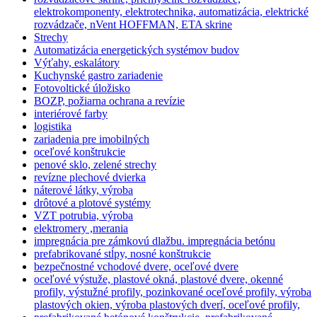
elektrokomponenty, elektrotechnika, automatizácia, elektrické
rozvádzače, nVent HOFFMAN, ETA skrine
Strechy
Automatizácia energetických systémov budov
Výťahy, eskalátory
Kuchynské gastro zariadenie
Fotovoltické úložisko
BOZP, požiarna ochrana a revízie
interiérové farby
logistika
zariadenia pre imobilných
oceľové konštrukcie
penové sklo, zelené strechy
revízne plechové dvierka
náterové látky, výroba
drôtové a plotové systémy
VZT potrubia, výroba
elektromery ,merania
impregnácia pre zámkovú dlažbu. impregnácia betónu
prefabrikované stĺpy, nosné konštrukcie
bezpečnostné vchodové dvere, oceľové dvere
oceľové výstuže, plastové okná, plastové dvere, okenné
profily, výstužné profily, pozinkované oceľové profily, výroba
plastových okien, výroba plastových dverí, oceľové profily,