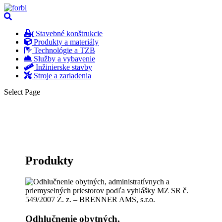
Stavebné konštrukcie
Produkty a materiály
Technológie a TZB
Služby a vybavenie
Inžinierske stavby
Stroje a zariadenia
Select Page
Produkty
Odhlučnenie obytných,