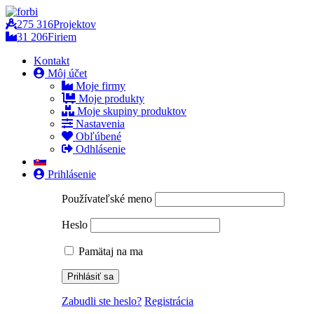
275 316
Projektov
31 206
Firiem
Kontakt
Môj účet
Moje firmy
Moje produkty
Moje skupiny produktov
Nastavenia
Obľúbené
Odhlásenie
Prihlásenie
Používateľské meno
Heslo
Pamätaj na ma
Zabudli ste heslo?
Registrácia