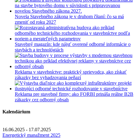
Novela Stavebného zákona je v druhom čítaní: čo sa má
zmeniť od roku 2027
Stavebný magazín: kde nájsť overené odborné informácie o
stavbách a technológiách
Reklama v stavebníctve: praktický sprievodca, ako získať
zákazky bez vyhadzovania peňazí
Reklama pre stavebné firmy: ako FORBI prináša reálne B2B
zákazky cez odborný obsah
Kalendárium
16.06.2025 - 17.07.2025
Energetický manažment 2025