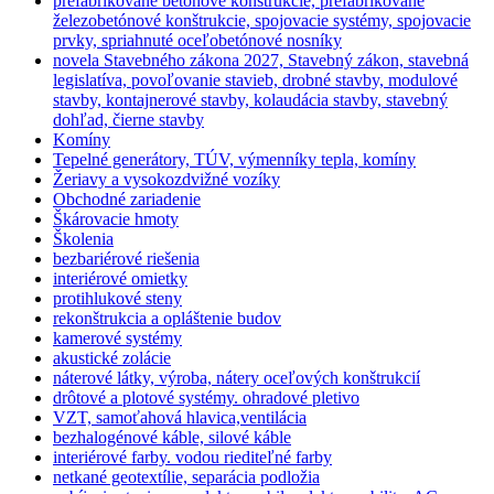
prefabrikované betónové konštrukcie, prefabrikované
železobetónové konštrukcie, spojovacie systémy, spojovacie
prvky, spriahnuté oceľobetónové nosníky
novela Stavebného zákona 2027, Stavebný zákon, stavebná
legislatíva, povoľovanie stavieb, drobné stavby, modulové
stavby, kontajnerové stavby, kolaudácia stavby, stavebný
dohľad, čierne stavby
Komíny
Tepelné generátory, TÚV, výmenníky tepla, komíny
Žeriavy a vysokozdvižné vozíky
Obchodné zariadenie
Škárovacie hmoty
Školenia
bezbariérové riešenia
interiérové omietky
protihlukové steny
rekonštrukcia a opláštenie budov
kamerové systémy
akustické zolácie
náterové látky, výroba, nátery oceľových konštrukcií
drôtové a plotové systémy. ohradové pletivo
VZT, samoťahová hlavica,ventilácia
bezhalogénové káble, silové káble
interiérové farby. vodou riediteľné farby
netkané geotextílie, separácia podložia