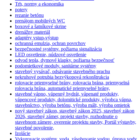
Trh, normy a ekonomika
potery
rezanie betónu
prenájom mobilných WC
boxové a šatníkové skrine
drenážny materiál
adaptéry vstup-výstup
ochranná emulzia, ochran povrchov
bezpečnostné systémy. požiarna signalizácia
LED osvetlenie, núdzové osvetlenie
odvod tepla, dymové klapky. požiarna bezpečnosť
podomietkové moduly. sanitárne systémy
stavebný vysávač, odsávanie stavebného prachu
nekruhové potrubia bezvýkopová rekonštrukcia
rolovacie priemyselné brány, rolovacia brána, priemyselná
rolovacia brána, automatické priemyselné brány,
stavebné vápno, vápenný hydrát, vápenaté produkty,
vápencové produkty, dolomitické produkty, výrobca vápna,
stavebníctvo, výroba betónu, výroba mált, výroba omietok
nový stavebný zákon, stavebný zákon 2025, stavebný zákon
2026, stavebný zámer, projekt stavby, rozhodnutie o
stavebnom zámere, overenie projektu stavby, Portál výstavby,
stavebné povolenie,
Izolácie
Vykurovacie systémy, voda, zásobovanie vodou, úprava vody