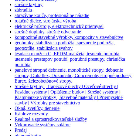
strešné krytiny
zábradlia
abrazívne kouče, profesionálne náradie
rotačné dielce, strojárska výroba
elektrické prístroje, elektrotechnický priemysel
strešné doplnky, strešné odvetranie
kompozitné stavebné výrobky, kompozity v stavebníctve
geobunky, stabilizácia podložia, spevnenie podložia,
geotextílie, stabilizácia svahov
tesniaca manžeta C, EPDM manžeta, tesnenie potrubia,
utesnenie prestupov potrubí, potrubné prestupy, chránička
potrubia,
panelové stropné debnenie, monolitické stropy, debnenie
stropov, Dokaflex, Dokamatic, Concremote, stropné podpery
Eurex, železobetónové stropy,
Strešné krytiny | Trapézové plechy | Oceľové strechy |
Fasádne systémy | Opláštenie budov | Strešné systémy |
Klampiarske výrobky | Stavebné materiály | Priemyselné
stavby | Výrobky pre stavebníctvo
Okná, svetlíky, tienenie
Káblové rozvody
Realitné a sprostredkovateľské služby
Vykurovacie systémy solárne
Predaj
plynové kotly