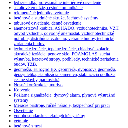
led svietidlá, profesionálne interiérové osvetlenie
asfaltové emulzie, cestné komunikácie
rekuperačné jednotky, vetranie
betónové a studničné skruže, šachtové systémy
tubusové osvetlenie, denné osvetlenie
anemostatová krabica, ASHADQ, vzduchotechnika, VZT,
odvod vzduchu, odvodný anemostat, vzduchotechnické
potrubie, distribúcia vzduchu, vetranie budov, technické
zariadenia budov
technické izolácie, tepelné izolácie, chladové izolácie,
akustické izolácie, penové sklo, FOAMGLAS, suchá
výstavba, kazetové stropy, podhľady, technické zariadenia
budov, TZB,
geomreža, Eurogrid BX geomreža, dvojosová geomreža,
geosyntetika, stabilizácia kameniva, stabilizácia podložia,
cestné stavby, parkoviská
Nosné konštrukcie, murivo
Kotvenie
Požiarna signalizácia, dymový alarm, plynové výstražné
systémy
Meracie prístroje, ručné náradie, bezpečnosť pri práci
Osvetlenie
vodohospodárske a ekologické systémy
vetranie
betónové zmesi