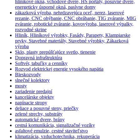
hliníkové okná, vchodové dvere, HS portály, posuvné dvere,
energeticky úsporné okná, pasívne domy
zákazková výroba, nehrdzavejúca oceľ, nerez, laserové
rezanie, CNC ohýbanie, CNC obrábanie, TIG zváranie, MIG
zváranie, robotické zváranie, kovovýroba, laserové výpalky,
rozvodné skrine
Hliník, Hliníkové výrobky, Fasády, Parapety, Klampiarske
prvky, Stavebné materiály, Stavebné výrobky, Zákazková
výroba
Sklo, plasty prepúšťajúce svetlo, tienenie
Dopravná infraštruktúra
Softvér, tabuľky a cenníky
Rozvod elektrickej energie vysokého napätia
Bleskozvody
slnečné kolektory
mosty
zariadenie predajní
kancelárske objekty
napínacie stropy
deliace a posuvné steny, priečky
zelené strechy, substráty
automatické dvere, brány
cestná komunikácia, signalizačné vozíky
asfaltové emulzie, cestné staviteľstvo
klimatizácia, vzduchotechnika, rekuperácia