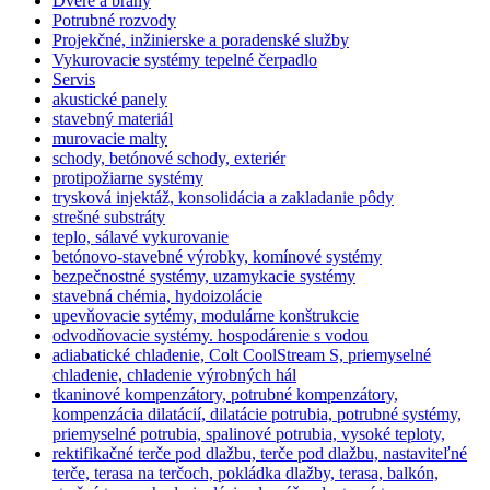
Dvere a brány
Potrubné rozvody
Projekčné, inžinierske a poradenské služby
Vykurovacie systémy tepelné čerpadlo
Servis
akustické panely
stavebný materiál
murovacie malty
schody, betónové schody, exteriér
protipožiarne systémy
trysková injektáž, konsolidácia a zakladanie pôdy
strešné substráty
teplo, sálavé vykurovanie
betónovo-stavebné výrobky, komínové systémy
bezpečnostné systémy, uzamykacie systémy
stavebná chémia, hydoizolácie
upevňovacie sytémy, modulárne konštrukcie
odvodňovacie systémy. hospodárenie s vodou
adiabatické chladenie, Colt CoolStream S, priemyselné
chladenie, chladenie výrobných hál
tkaninové kompenzátory, potrubné kompenzátory,
kompenzácia dilatácií, dilatácie potrubia, potrubné systémy,
priemyselné potrubia, spalinové potrubia, vysoké teploty,
rektifikačné terče pod dlažbu, terče pod dlažbu, nastaviteľné
terče, terasa na terčoch, pokládka dlažby, terasa, balkón,