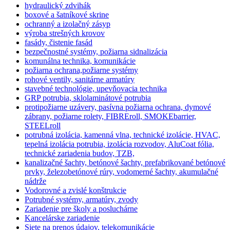
hydraulický zdvihák
boxové a šatníkové skrine
ochranný a izolačný zásyp
výroba strešných krovov
fasády, čistenie fasád
bezpečnostné systémy, požiarna sidnalizácia
komunálna technika, komunikácie
požiarna ochrana,požiarne systémy
rohové ventily, sanitárne armatúry
stavebné technológie, upevňovacia technika
GRP potrubia, sklolaminátové potrubia
protipožiarne uzávery, pasívna požiarna ochrana, dymové
zábrany, požiarne rolety, FIBREroll, SMOKEbarrier,
STEELroll
potrubná izolácia, kamenná vlna, technické izolácie, HVAC,
tepelná izolácia potrubia, izolácia rozvodov, AluCoat fólia,
technické zariadenia budov, TZB,
kanalizačné šachty, betónové šachty, prefabrikované betónové
prvky, železobetónové rúry, vodomerné šachty, akumulačné
nádrže
Vodorovné a zvislé konštrukcie
Potrubné systémy, armatúry, zvody
Zariadenie pre školy a posluchárne
Kancelárske zariadenie
Siete na prenos údajov, telekomunikácie