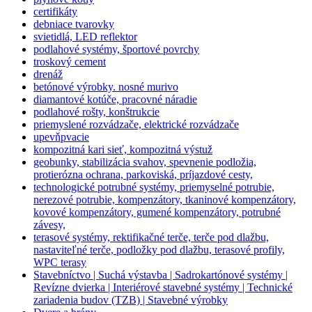
certifikáty
debniace tvarovky
svietidlá, LED reflektor
podlahové systémy, športové povrchy
troskový cement
drenáž
betónové výrobky. nosné murivo
diamantové kotúče, pracovné náradie
podlahové rošty, konštrukcie
priemyslené rozvádzače, elektrické rozvádzače
upevňpvacie
kompozitná kari sieť, kompozitná výstuž
geobunky, stabilizácia svahov, spevnenie podložia,
protierózna ochrana, parkoviská, príjazdové cesty,
technologické potrubné systémy, priemyselné potrubie,
nerezové potrubie, kompenzátory, tkaninové kompenzátory,
kovové kompenzátory, gumené kompenzátory, potrubné
závesy,
terasové systémy, rektifikačné terče, terče pod dlažbu,
nastaviteľné terče, podložky pod dlažbu, terasové profily,
WPC terasy
Stavebníctvo | Suchá výstavba | Sadrokartónové systémy |
Revízne dvierka | Interiérové stavebné systémy | Technické
zariadenia budov (TZB) | Stavebné výrobky