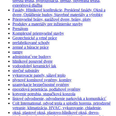
strešná terasa, hydroizolácia, drenáž, odvetraná terasa,
exteriérová dlažba
Fasády, Hliníkové konštrukcie, Presklené fasády, Okná a
dvere, Opláštenie budov, Stavebné materiály a výrobky
Priemyselné brány, garážové dvere, brány, ploty
Produkty a materiály pre inžinierske stavby
Prenájom
Komplexné priemyselné stavby
Geotechnické a vrtné práce
prefabrikované schody
zemné a búracie práce
rampy
administrat´vne budovy
hliníkové posuvné dvere
vodoodolný keramický lak
strečné substráty
vykurovacie panely, sálavé teplo
plynové komínové systémy, komíny
uzamykacie bezpečnostné systémy
epoxidová penetrácia, podlahové systémy
kotvenie potrubia, stupačková konzola
líniové odvodnenie, odvodnenie parkovísk a komunikáci´
Colt International, odvod tepla a splodín horenia, prirodzené
vetranie, klimatizácia, HVAC, vykurovanie, chladenie,
okná, plastové okná, plastovo-hliníkové okná, drevo-