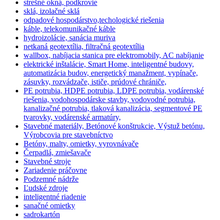
strešné okná, podkrovie
sklá, izolačné sklá
odpadové hospodárstvo,techologické riešenia
káble, telekomunikačné káble
hydroizolácie, sanácia muriva
netkaná geotextília, filtračná geotextília
wallbox, nabíjacia stanica pre elektromobily, AC nabíjanie
elektrické inštalácie, Smart Home, inteligentné budovy,
automatizácia budov, energetický manažment, vypínače,
zásuvky, rozvádzače, ističe, prúdové chrániče,
PE potrubia, HDPE potrubia, LDPE potrubia, vodárenské
riešenia, vodohospodárske stavby, vodovodné potrubia,
kanalizačné potrubia, tlaková kanalizácia, segmentové PE
tvarovky, vodárenské armatúry,
Stavebné materiály, Betónové konštrukcie, Výstuž betónu,
Výrobcovia pre stavebníctvo
Betóny, malty, omietky, vyrovnávače
Čerpadlá, zmiešavače
Stavebné stroje
Zariadenie práčovne
Podzemné nádrže
Ľudské zdroje
inteligentné riadenie
sanačné omietky
sadrokartón