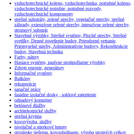
vzduchotechnické koleno, vzduchotechnika, potrubné koleno,
vzduchotechnické potrubie, potrubné rozvody,
vzduchotechnické komponenty
strešné substráty, zelené strechy, vegetačné strechy, strešné
záhrady, extenzívne zelené strechy, intenzívne zelené strechy,
stromový substrát
Stavebné výrobky, Strešné systémy, Ploché strechy, Strešné
svetlíky, Denné osvetlenie budov, Prirodzené vetranie,
Priemyselné stavby, Administratívne budovy, Rekonštrukcie
budov, Stavebná technika
Farby, nátery
Hasiace systémy, pasívne protipožiarne výrobky
Zdroje energie, generátory
Informačné systémy
Balkóny
rekuperácie
sanačné práce
fasádne izolačné dosky , soklové zateplenie
odpadový kontajner
betónové dlažby
architekotnické služby
strešná krytina
kovovýroba, služby
nivelačné a stierkové hmoty
strojárske riešenia, kovoobrábanie, výroba strojných celkov