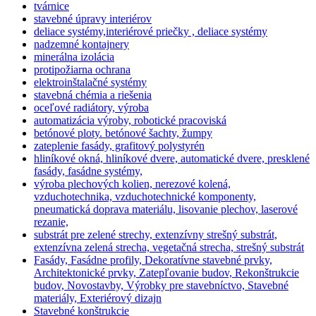
tvárnice
stavebné úpravy interiérov
deliace systémy,interiérové priečky , deliace systémy
nadzemné kontajnery
minerálna izolácia
protipožiarna ochrana
elektroinštalačné systémy
stavebná chémia a riešenia
oceľové radiátory, výroba
automatizácia výroby, robotické pracoviská
betónové ploty. betónové šachty, žumpy
zateplenie fasády, grafitový polystyrén
hliníkové okná, hliníkové dvere, automatické dvere, presklené
fasády, fasádne systémy,
výroba plechových kolien, nerezové kolená,
vzduchotechnika, vzduchotechnické komponenty,
pneumatická doprava materiálu, lisovanie plechov, laserové
rezanie,
substrát pre zelené strechy, extenzívny strešný substrát,
extenzívna zelená strecha, vegetačná strecha, strešný substrát
Fasády, Fasádne profily, Dekoratívne stavebné prvky,
Architektonické prvky, Zatepľovanie budov, Rekonštrukcie
budov, Novostavby, Výrobky pre stavebníctvo, Stavebné
materiály, Exteriérový dizajn
Stavebné konštrukcie