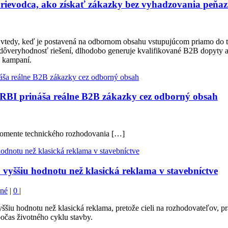
prievodca, ako získať zákazky bez vyhadzovania peňaz
e vtedy, keď je postavená na odbornom obsahu vstupujúcom priamo do 
ôveryhodnosť riešení, dlhodobo generuje kvalifikované B2B dopyty a 
 kampaní.
RBI prináša reálne B2B zákazky cez odborný obsah
 momente technického rozhodovania […]
vyššiu hodnotu než klasická reklama v stavebníctve
né
|
0
|
ššiu hodnotu než klasická reklama, pretože cieli na rozhodovateľov, 
očas životného cyklu stavby.