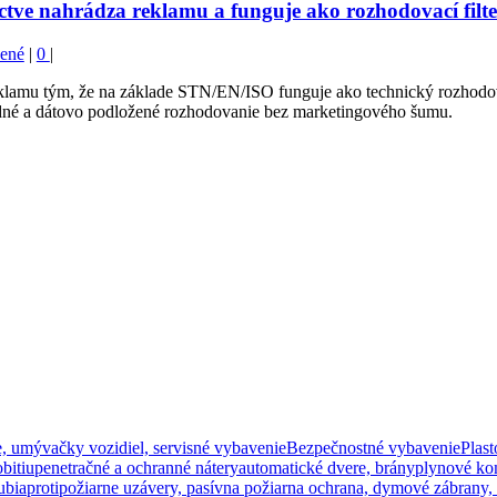
ctve nahrádza reklamu a funguje ako rozhodovací fil
ené
|
0
|
lamu tým, že na základe STN/EN/ISO funguje ako technický rozhodova
né a dátovo podložené rozhodovanie bez marketingového šumu.
e, umývačky vozidiel, servisné vybavenie
Bezpečnostné vybavenie
Plas
bitiu
penetračné a ochranné nátery
automatické dvere, brány
plynové ko
ubia
protipožiarne uzávery, pasívna požiarna ochrana, dymové zábrany