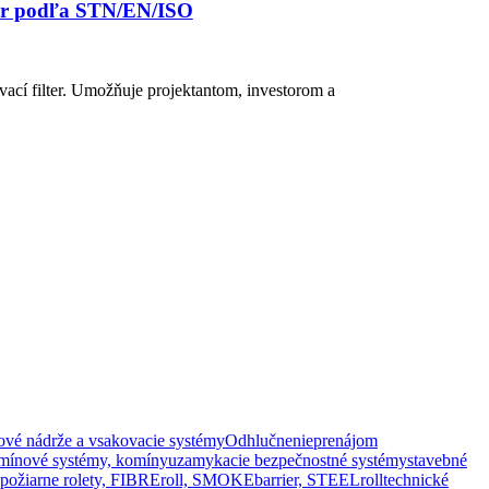
ter podľa STN/EN/ISO
cí filter. Umožňuje projektantom, investorom a
tové nádrže a vsakovacie systémy
Odhlučnenie
prenájom
mínové systémy, komíny
uzamykacie bezpečnostné systémy
stavebné
, požiarne rolety, FIBREroll, SMOKEbarrier, STEELroll
technické