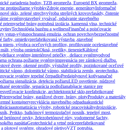
hnické zariadenia budov, TZB,
geomreža, Eurogrid BX geomreža,
vne protipožiarne výrobky
Zdroje energie, generátory
Informačné
nové sklo, zelené strechy
výroba strešných krovov
fasády, čistenie
tárne systémy
stavebný vysávač, odsávanie stavebného
ké priemyselné brány,
potrubná izolácia, kamenná vlna, technické
krytiny
Technológia bazénu a wellness
Finančné a poisťovacie
ry vstup-výstup
ochranná emulzia, ochran povrchov
bezpečnostné
vé farby, omietky
prefabrikovaná výstavba ,stavebné
na mieru, výrobca oceľových profilov, profilovanie ocele
stavebné
 mált, výroba omietok
Okná, svetlíky, tienenie
Káblové
ly
deliace systémy,interiérové priečky , deliace systémy
odvod
arna ochrana,požiarne systémy
impregnácia pre zámkovú dlažbu.
astové dvere, okenné profily, výstužné profily, pozinkované oceľové
tické vápno, dolomitické vápno, stabilizácia zemín, geotechnika,
rovacie systémy tepelné čerpadlo
Predaj
plynové kotly
sanačné
ožiarna signalizácia, detekcia požiaru
LED osvetlenie, núdzové
tkané geotextílie, separácia podložia
nabíjacie stanice pre
resvetľovacie konštrukcie, architektonické sklo,
prefabrikované
Priemyselné brány, garážové dvere, brány, ploty
Produkty a materiály
zemné kontajnery
recyklácia stavebného odpadu
akustické
ibrácia
automatizácia výroby, robotické pracoviská
hydroizolácie,
ník, Peikko, balkónový termoizolačný nosník, tepelný most,
ané betónové prvky, železobetónové rúry, vodomerné šachty,
ysokého napätia
Geotechnické a vrtné práce
prefabrikované
 a plotové systémy. ohradové pletivo
VZT potrubia,