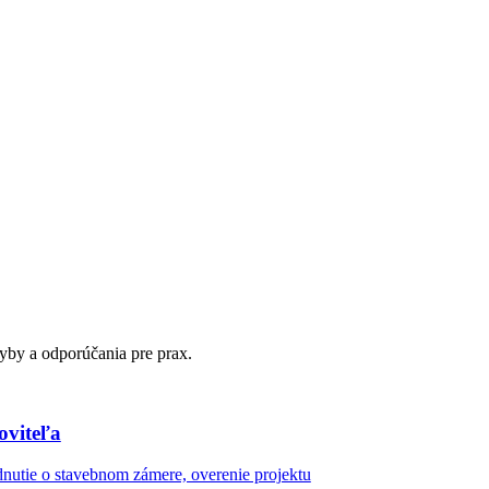
yby a odporúčania pre prax.
oviteľa
dnutie o stavebnom zámere, overenie projektu