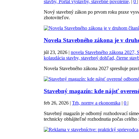
stavby, Portál výstavby, stavebné povolenie,
|
0
|
Nový stavebný zákon po prvom roku praxe vysvetľ
zhotoviteľov.
Novela Stavebného zákona je v druho
júl 23, 2026
|
novela Stavebného zákona 2027, St
kolaudácia stavby, stavebný dohľad, čierne stav
Novela Stavebného zákona 2027 spresňuje pravidl
Stavebný magazín: kde nájsť overené
feb 26, 2026
|
Trh, normy a ekonomika
|
0
|
Stavebný magazín je odborný rozhodovací rámec
technicky obhájiteľné rozhodnutia počas celého 