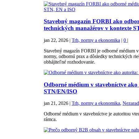
Stavebný magazín FORBI ako odborné
technických manažérov v kontexte 
jan 22, 2026
|
Trh, normy a ekonomika
|
0
|
Stavebný magazín FORBI je odborné médium v s
normy, odbornú prax a dôsledky technických rieš
obhájiteľné rozhodovanie.
Odborné médium v stavebníctve ako a
STN/EN/ISO
jan 21, 2026
|
Trh, normy a ekonomika
,
Nezarad
Odborné médium v stavebníctve je autoritou vte
rámca.