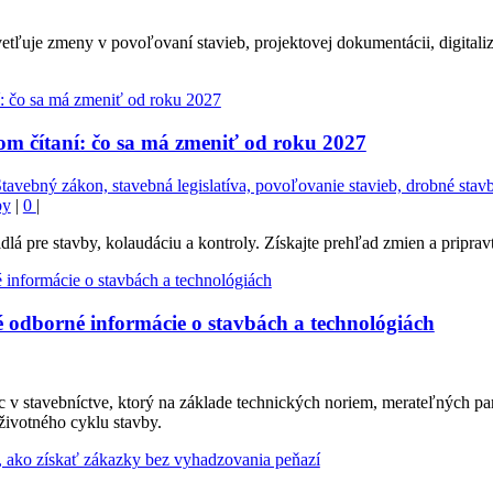
uje zmeny v povoľovaní stavieb, projektovej dokumentácii, digitalizác
m čítaní: čo sa má zmeniť od roku 2027
avebný zákon, stavebná legislatíva, povoľovanie stavieb, drobné stavb
by
|
0
|
á pre stavby, kolaudáciu a kontroly. Získajte prehľad zmien a pripravt
 odborné informácie o stavbách a technológiách
 v stavebníctve, ktorý na základe technických noriem, merateľných pa
životného cyklu stavby.