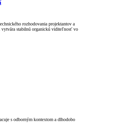
í
technického rozhodovania projektantov a
vytvára stabilnú organickú viditeľnosť vo
pracuje s odborným kontextom a dlhodobo