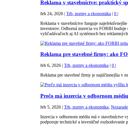
Reklama v stavebníctve: praktický s
feb 24, 2026
|
Trh, normy a ekonomika
|
0
|
Reklama v stavebníctve funguje najefektívnejši
investorov. Odborná inzercia vo FORBI buduje d
vyhľadávačoch aj AI systémoch bez reklamných
Reklama pre stavebné firmy: ako FO
feb 6, 2026
|
Trh, normy a ekonomika
|
0
|
Reklama pre stavebné firmy je najúčinnejšia v
Prečo má inzercia v odbornom médiu 
feb 5, 2026
|
Trh, normy a ekonomika
,
Nezarade
Inzercia v odbornom médiu má v stavebníctve vy
podporuje technické a investičné rozhodovanie p