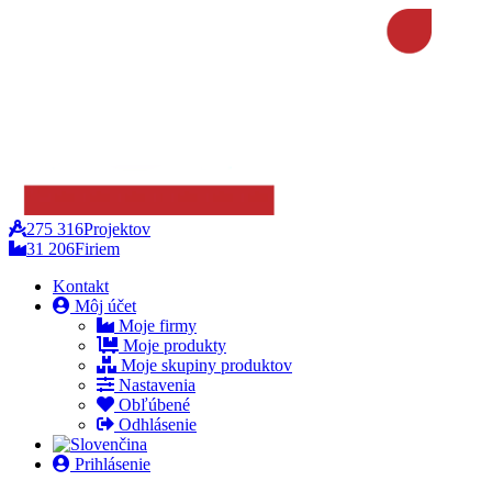
275 316
Projektov
31 206
Firiem
Kontakt
Môj účet
Moje firmy
Moje produkty
Moje skupiny produktov
Nastavenia
Obľúbené
Odhlásenie
Prihlásenie