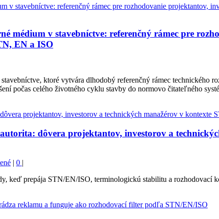
 médium v stavebníctve: referenčný rámec pre rozhod
STN, EN a ISO
tavebníctve, ktoré vytvára dlhodobý referenčný rámec technického r
ení počas celého životného cyklu stavby do normovo čitateľného systé
utorita: dôvera projektantov, investorov a technický
ené
|
0
|
dy, keď prepája STN/EN/ISO, terminologickú stabilitu a rozhodovací k