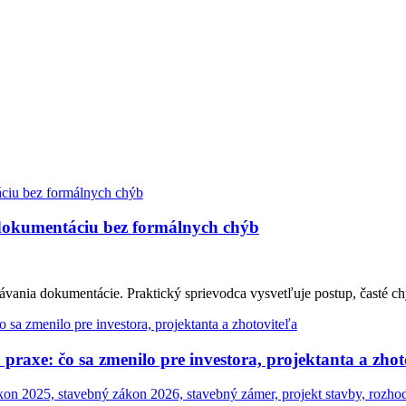
 dokumentáciu bez formálnych chýb
ávania dokumentácie. Praktický sprievodca vysvetľuje postup, časté ch
raxe: čo sa zmenilo pre investora, projektanta a zhot
on 2025, stavebný zákon 2026, stavebný zámer, projekt stavby, rozho