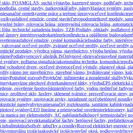
penové sklo, FOAMGLAS, suchá výstavba, kazetové stropy, podhľady, tec
 podložia, cestné stavby, parkoviská
Farby, nátery
Hasiace systémy, pasí
enie
sanačné omietky
zeme práce a terénne úpravy
oceľové konštrukcie
pe
vozíky
asfaltové emulzie, cestné staviteľstvo
podomietkové moduly. sani
myselné brány, rolovacia brána, priemyselná rolovacia brána, automatic
t fólia, technické zariadenia budov, TZB,
Podlahy, obklady, podlahové 
né úpravy interiérov
sadrokartón
rekonštrukcia a opláštenie budov
adapté
osvetlenie
asfaltové emulzie, cestné komunikácie
fasádne farby. interiéro
, valcované oceľové profily, zvárané oceľové profily, oceľové profily 
mitické produkty, výrobca vápna, stavebníctvo, výroba betónu, výroba
olárne
Podlahy
vencový uholník ISO
plynové ohrievače
stavebné materiá
é systémy. požiarna signalizácia
komunálna technika, komunikácie
poži
tné vchodové dvere, oceľové dvere
oceľové výstuže, plastové okná, pl
ofily,
vápno pre stavebníctvo, stavebné vápno, hydrátované vápno, kalci
brány
Potrubné rozvody
Projekčné, inžinierske a poradenské služby
Vyku
jnery
ka
revízne plechové dvierka
náterové látky, výroba
EPS elektrická p
lenie, osvetlenie športovísk
interiérové farby. vodou riediteľné farby
ne
nice, profilové sklo, luxfery, sklenené tvárnice, presvetľovacie steny, p
pojovacie systémy, spojovacie prvky, spriahnuté oceľobetónové nosníky
akustické panely
ubytovanie
sanačný roztok
sanita, sanitárne kabínky
nad
 plotové systémy
LED lineárne a priemyselné osvetlenie
elektromery, kal
cia stanica pre elektromobily, AC nabíjanie
balkónový termoizolačný nos
nie, spojovací prvok
kanalizačné šachty, betónové šachty, prefabrikov
infraštruktúra
Softvér, tabuľky a cenníky
Rozvod elektrickej energie v
obky
minerálna izolácia
akustické izolácie
strešné okná, podkrovie
drôtové