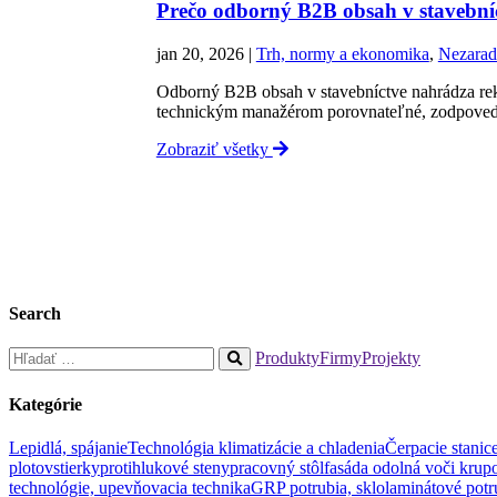
Prečo odborný B2B obsah v stavební
jan 20, 2026
|
Trh, normy a ekonomika
,
Nezarad
Odborný B2B obsah v stavebníctve nahrádza rek
technickým manažérom porovnateľné, zodpoved
Zobraziť všetky
Search
Hľadať:
Produkty
Firmy
Projekty
When
autocomplete
Kategórie
results
are
Lepidlá, spájanie
Technológia klimatizácie a chladenia
Čerpacie stanic
available
plotov
stierky
protihlukové steny
pracovný stôl
fasáda odolná voči krupo
use
technológie, upevňovacia technika
GRP potrubia, sklolaminátové potr