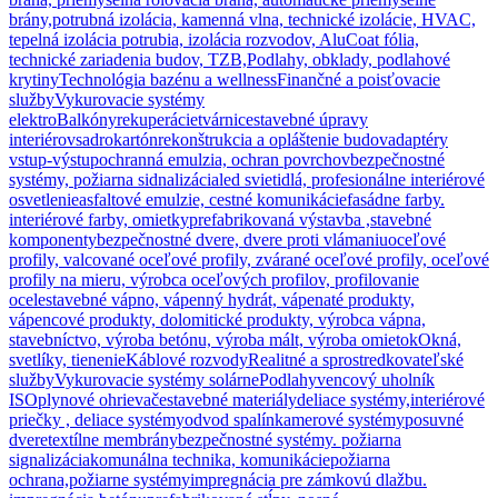
brány,
potrubná izolácia, kamenná vlna, technické izolácie, HVAC,
tepelná izolácia potrubia, izolácia rozvodov, AluCoat fólia,
technické zariadenia budov, TZB,
Podlahy, obklady, podlahové
krytiny
Technológia bazénu a wellness
Finančné a poisťovacie
služby
Vykurovacie systémy
elektro
Balkóny
rekuperácie
tvárnice
stavebné úpravy
interiérov
sadrokartón
rekonštrukcia a opláštenie budov
adaptéry
vstup-výstup
ochranná emulzia, ochran povrchov
bezpečnostné
systémy, požiarna sidnalizácia
led svietidlá, profesionálne interiérové
osvetlenie
asfaltové emulzie, cestné komunikácie
fasádne farby.
interiérové farby, omietky
prefabrikovaná výstavba ,stavebné
komponenty
bezpečnostné dvere, dvere proti vlámaniu
oceľové
profily, valcované oceľové profily, zvárané oceľové profily, oceľové
profily na mieru, výrobca oceľových profilov, profilovanie
ocele
stavebné vápno, vápenný hydrát, vápenaté produkty,
vápencové produkty, dolomitické produkty, výrobca vápna,
stavebníctvo, výroba betónu, výroba mált, výroba omietok
Okná,
svetlíky, tienenie
Káblové rozvody
Realitné a sprostredkovateľské
služby
Vykurovacie systémy solárne
Podlahy
vencový uholník
ISO
plynové ohrievače
stavebné materiály
deliace systémy,interiérové
priečky , deliace systémy
odvod spalín
kamerové systémy
posuvné
dvere
textílne membrány
bezpečnostné systémy. požiarna
signalizácia
komunálna technika, komunikácie
požiarna
ochrana,požiarne systémy
impregnácia pre zámkovú dlažbu.