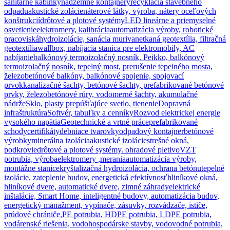
sanitárne kabínky
nadzemné kontajnery
recyklácia stavebného
odpadu
akustické zolácie
náterové látky, výroba, nátery oceľových
konštrukcií
drôtové a plotové systémy
LED lineárne a priemyselné
osvetlenie
elektromery, kalibrácia
automatizácia výroby, robotické
pracoviská
hydroizolácie, sanácia muriva
netkaná geotextília, filtračná
geotextília
wallbox, nabíjacia stanica pre elektromobily, AC
nabíjanie
balkónový termoizolačný nosník, Peikko, balkónový
termoizolačný nosník, tepelný most, prerušenie tepelného mosta,
železobetónové balkóny, balkónové spojenie, spojovací
prvok
kanalizačné šachty, betónové šachty, prefabrikované betónové
prvky, železobetónové rúry, vodomerné šachty, akumulačné
nádrže
Sklo, plasty prepúšťajúce svetlo, tienenie
Dopravná
infraštruktúra
Softvér, tabuľky a cenníky
Rozvod elektrickej energie
vysokého napätia
Geotechnické a vrtné práce
prefabrikované
schody
certifikáty
debniace tvarovky
odpadový kontajner
betónové
výrobky
minerálna izolácia
akustické izolácie
strešné okná,
podkrovie
drôtové a plotové systémy. ohradové pletivo
VZT
potrubia, výroba
elektromery ,merania
automatizácia výroby,
montážne stanice
kryštalizačná hydroizolácia, ochrana betónu
tepelné
izolácie, zateplenie budov, energetická efektívnosť
hliníkové okná,
hliníkové dvere, automatické dvere, zimné záhrady
elektrické
inštalácie, Smart Home, inteligentné budovy, automatizácia budov,
energetický manažment, vypínače, zásuvky, rozvádzače, ističe,
prúdové chrániče,
PE potrubia, HDPE potrubia, LDPE potrubia,
vodárenské riešenia, vodohospodárske stavby, vodovodné potrubia,