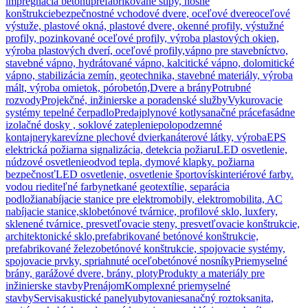
impregnácia betónu
prefabrikované stĺpy, nosné
konštrukcie
bezpečnostné vchodové dvere, oceľové dvere
oceľové
výstuže, plastové okná, plastové dvere, okenné profily, výstužné
profily, pozinkované oceľové profily, výroba plastových okien,
výroba plastových dverí, oceľové profily,
vápno pre stavebníctvo,
stavebné vápno, hydrátované vápno, kalcitické vápno, dolomitické
vápno, stabilizácia zemín, geotechnika, stavebné materiály, výroba
mált, výroba omietok, pórobetón,
Dvere a brány
Potrubné
rozvody
Projekčné, inžinierske a poradenské služby
Vykurovacie
systémy tepelné čerpadlo
Predaj
plynové kotly
sanačné práce
fasádne
izolačné dosky , soklové zateplenie
polopodzemné
kontajnery
ka
revízne plechové dvierka
náterové látky, výroba
EPS
elektrická požiarna signalizácia, detekcia požiaru
LED osvetlenie,
núdzové osvetlenie
odvod tepla, dymové klapky. požiarna
bezpečnosť
LED osvetlenie, osvetlenie športovísk
interiérové farby.
vodou riediteľné farby
netkané geotextílie, separácia
podložia
nabíjacie stanice pre elektromobily, elektromobilita, AC
nabíjacie stanice,
sklobetónové tvárnice, profilové sklo, luxfery,
sklenené tvárnice, presvetľovacie steny, presvetľovacie konštrukcie,
architektonické sklo,
prefabrikované betónové konštrukcie,
prefabrikované železobetónové konštrukcie, spojovacie systémy,
spojovacie prvky, spriahnuté oceľobetónové nosníky
Priemyselné
brány, garážové dvere, brány, ploty
Produkty a materiály pre
inžinierske stavby
Prenájom
Komplexné priemyselné
stavby
Servis
akustické panely
ubytovanie
sanačný roztok
sanita,