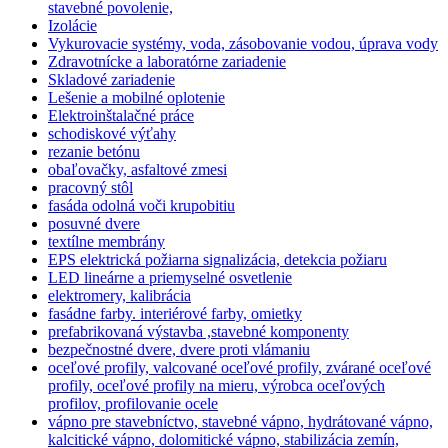
stavebné povolenie,
Izolácie
Vykurovacie systémy, voda, zásobovanie vodou, úprava vody
Zdravotnícke a laboratórne zariadenie
Skladové zariadenie
Lešenie a mobilné oplotenie
Elektroinštalačné práce
schodiskové výťahy
rezanie betónu
obaľovačky, asfaltové zmesi
pracovný stôl
fasáda odolná voči krupobitiu
posuvné dvere
textílne membrány
EPS elektrická požiarna signalizácia, detekcia požiaru
LED lineárne a priemyselné osvetlenie
elektromery, kalibrácia
fasádne farby. interiérové farby, omietky
prefabrikovaná výstavba ,stavebné komponenty
bezpečnostné dvere, dvere proti vlámaniu
oceľové profily, valcované oceľové profily, zvárané oceľové
profily, oceľové profily na mieru, výrobca oceľových
profilov, profilovanie ocele
vápno pre stavebníctvo, stavebné vápno, hydrátované vápno,
kalcitické vápno, dolomitické vápno, stabilizácia zemín,