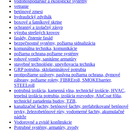
vodohospodárske a ekologické systémy
vetranie
betónové zmesi
hydraulický zdvihák
boxové a šatníkové skrine
ochranný a izolačný zásyp
výroba strešných krovov
fasády, čistenie fasád
bezpečnostné systémy, požiarna sidnalizácia
komunálna technika, komunikácie
požiarna ochrana,požiarne systémy
rohové ventily, sanitárne armatúry
stavebné technológie, upevňovacia technika
GRP potrubia, sklolaminátové potrubia
protipožiarne uzávery, pasívna požiarna ochrana, dymové
zábrany, požiarne rolety, FIBREroll, SMOKEbarrier,
STEELroll
potrubná izolácia, kamenná vlna, technické izolácie, HVAC,
tepelná izolácia potrubia, izolácia rozvodov, AluCoat fólia,
technické zariadenia budov, TZB,
kanalizačné šachty, betónové šachty, prefabrikované betónové
prvky, železobetónové rúry, vodomerné šachty, akumulačné
nádrže
Vodorovné a zvislé konštrukcie
Potrubné systémy, armatúry, zvody