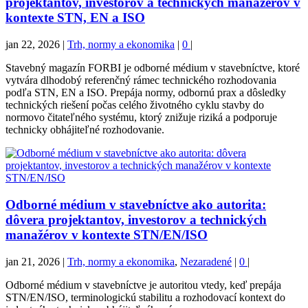
projektantov, investorov a technických manažérov v
kontexte STN, EN a ISO
jan 22, 2026
|
Trh, normy a ekonomika
|
0
|
Stavebný magazín FORBI je odborné médium v stavebníctve, ktoré
vytvára dlhodobý referenčný rámec technického rozhodovania
podľa STN, EN a ISO. Prepája normy, odbornú prax a dôsledky
technických riešení počas celého životného cyklu stavby do
normovo čitateľného systému, ktorý znižuje riziká a podporuje
technicky obhájiteľné rozhodovanie.
Odborné médium v stavebníctve ako autorita:
dôvera projektantov, investorov a technických
manažérov v kontexte STN/EN/ISO
jan 21, 2026
|
Trh, normy a ekonomika
,
Nezaradené
|
0
|
Odborné médium v stavebníctve je autoritou vtedy, keď prepája
STN/EN/ISO, terminologickú stabilitu a rozhodovací kontext do