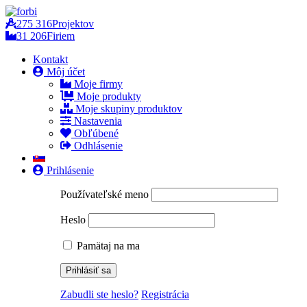
275 316
Projektov
31 206
Firiem
Kontakt
Môj účet
Moje firmy
Moje produkty
Moje skupiny produktov
Nastavenia
Obľúbené
Odhlásenie
Prihlásenie
Používateľské meno
Heslo
Pamätaj na ma
Zabudli ste heslo?
Registrácia