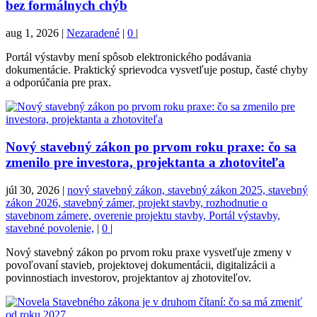
bez formálnych chýb
aug 1, 2026
|
Nezaradené
|
0
|
Portál výstavby mení spôsob elektronického podávania
dokumentácie. Praktický sprievodca vysvetľuje postup, časté chyby
a odporúčania pre prax.
Nový stavebný zákon po prvom roku praxe: čo sa
zmenilo pre investora, projektanta a zhotoviteľa
júl 30, 2026
|
nový stavebný zákon, stavebný zákon 2025, stavebný
zákon 2026, stavebný zámer, projekt stavby, rozhodnutie o
stavebnom zámere, overenie projektu stavby, Portál výstavby,
stavebné povolenie,
|
0
|
Nový stavebný zákon po prvom roku praxe vysvetľuje zmeny v
povoľovaní stavieb, projektovej dokumentácii, digitalizácii a
povinnostiach investorov, projektantov aj zhotoviteľov.