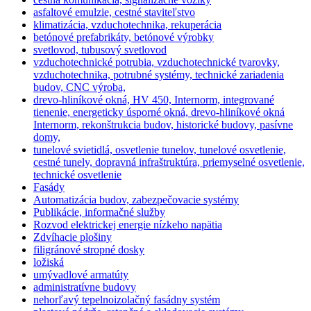
asfaltové emulzie, cestné staviteľstvo
klimatizácia, vzduchotechnika, rekuperácia
betónové prefabrikáty, betónové výrobky
svetlovod, tubusový svetlovod
vzduchotechnické potrubia, vzduchotechnické tvarovky,
vzduchotechnika, potrubné systémy, technické zariadenia
budov, CNC výroba,
drevo-hliníkové okná, HV 450, Internorm, integrované
tienenie, energeticky úsporné okná, drevo-hliníkové okná
Internorm, rekonštrukcia budov, historické budovy, pasívne
domy,
tunelové svietidlá, osvetlenie tunelov, tunelové osvetlenie,
cestné tunely, dopravná infraštruktúra, priemyselné osvetlenie,
technické osvetlenie
Fasády
Automatizácia budov, zabezpečovacie systémy
Publikácie, informačné služby
Rozvod elektrickej energie nízkeho napätia
Zdvíhacie plošiny
filigránové stropné dosky
ložiská
umývadlové armatúty
administratívne budovy
nehorľavý tepelnoizolačný fasádny systém