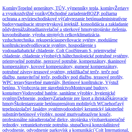
results
are
Komíny
Tepelné generátory, TÚV, výmenníky tepla, komíny
Žeriavy
available
a vysokozdvižné vozíky
Obchodné zariadenie
BOZP, požiarna
use
ochrana a revízie
schodiskové výťahy
rezanie betónu
administratívne
up
budovy
napínacie stropy
trysková injektáž, konsolidácia a zakladanie
and
pôdy
drenáž
zábradlia
nivelačné a stierkové hmoty
strojárske riešenia,
down
kovoobrábanie, výroba strojných celkov
klimatizácia,
arrows
vzduchotechnika, rekuperácia
upevňovacie sytémy, modulárne
to
konštrukcie
odvodňovacie systémy. hospodárenie s
review
vodou
adiabatické chladenie, Colt CoolStream S, priemyselné
and
chladenie, chladenie výrobných hál
technologické potrubné systémy,
enter
priemyselné potrubie, nerezové potrubie, kompenzátory, tkaninové
to
kompenzátory, kovové kompenzátory, gumené kompenzátory,
go
potrubné závesy,
terasové systémy, rektifikačné terče, terče pod
to
dlažbu, nastaviteľné terče, podložky pod dlažbu, terasové profily,
the
WPC terasy
Stavebné materiály, Betónové konštrukcie, Výstuž
desired
betónu, Výrobcovia pre stavebníctvo
Montované budovy,
page.
kontajnery
Vodovodné batérie, sanitárne výrobky, hygienické
Touch
systémy
Debnenie, podpery
Zariadenie pre šport a ihriská
Škárovacie
device
hmoty
Školenia
rezanie betónu
prenájom mobilných WC
nehorľavý
users,
tepelnoizolačný fasádny systém
vodoodolný keramický lak
strešné
explore
substráty
betónové výrobky. nosné murivo
abrazívne kouče,
by
profesionálne náradie
rotačné dielce, strojárska výroba
rekuperačné
touch
jednotky, vetranie
kotvenie potrubia, stupačková konzola
líniové
or
odvodnenie, odvodnenie parkovísk a komunikáci´
Colt International,