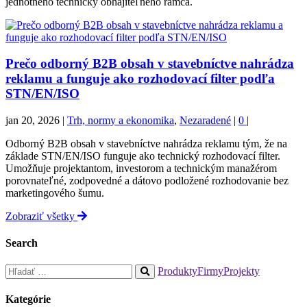
jednotného technicky obhájiteľného rámca.
Prečo odborný B2B obsah v stavebníctve nahrádza
reklamu a funguje ako rozhodovací filter podľa
STN/EN/ISO
jan 20, 2026
|
Trh, normy a ekonomika
,
Nezaradené
|
0
|
Odborný B2B obsah v stavebníctve nahrádza reklamu tým, že na
základe STN/EN/ISO funguje ako technický rozhodovací filter.
Umožňuje projektantom, investorom a technickým manažérom
porovnateľné, zodpovedné a dátovo podložené rozhodovanie bez
marketingového šumu.
Zobraziť všetky
Search
Hľadať:
Produkty
Firmy
Projekty
When
autocomplete
Kategórie