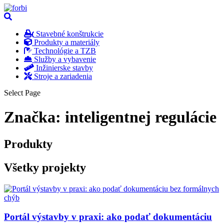
Stavebné konštrukcie
Produkty a materiály
Technológie a TZB
Služby a vybavenie
Inžinierske stavby
Stroje a zariadenia
Select Page
Značka:
inteligentnej regulácie
Produkty
Všetky projekty
Portál výstavby v praxi: ako podať dokumentáciu