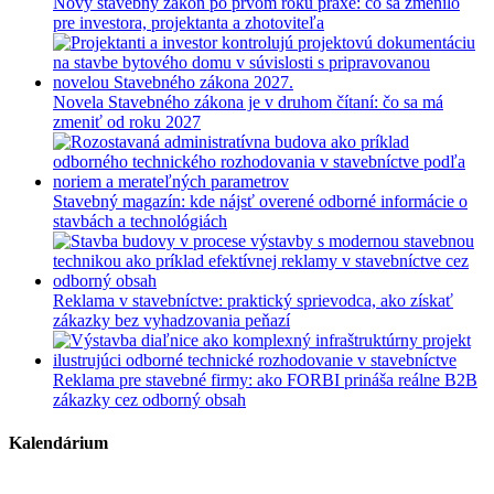
Nový stavebný zákon po prvom roku praxe: čo sa zmenilo
pre investora, projektanta a zhotoviteľa
Novela Stavebného zákona je v druhom čítaní: čo sa má
zmeniť od roku 2027
Stavebný magazín: kde nájsť overené odborné informácie o
stavbách a technológiách
Reklama v stavebníctve: praktický sprievodca, ako získať
zákazky bez vyhadzovania peňazí
Reklama pre stavebné firmy: ako FORBI prináša reálne B2B
zákazky cez odborný obsah
Kalendárium