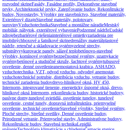
rozvodné skrine
Fasády, Fasádne profily, Dekoratívne stavebné
prvky, Architektonické prvky, Zatepľovanie budov, Rekonštrukcie
budov, Novostavby, Výrobky pre stavebníctvo, Stavebné materiály,
Exteriérový dizajn
Stavebné materiály, polotovary,
suroviny
Vzduchotechnika
Stavebné a montážne náradie
Mestský
mobiliár, nábytok, exteriérové vybavenie
Podzemné nádrže
Ľudské
zdroje
bezbariérové riešenia
interiérové omietky
zariadenia pre
imobilných
boxové a šatníkové skrine
drenážny materiál
plastové
nádrže, retenčné a skladovacie systémy
zelené strechy,
substráty
vykurovacie panely, sálavé teplo
betónovo-stavebné
výrobky, komínové systémy
bezpečnostné systémy, uzamykacie
systémy
betónové a studničné skruže, šachtové systémy
tubusové
osvetlenie, denné osvetlenie
anemostatová krabica, ASHADQ,
vzduchotechnika, VZT, odvod vzduchu, odvodný anemostat,
vzduchotechnické potrubie, distribúcia vzduchu, vetranie budov,
technické zariadenia budov
drevo-hliníkové okná, HV 450,
Internorm, integrované tienenie, energeticky úsporné okná, drevo-
hliníkové okná Internorm, rekonštrukcia budov, historické budovy,
pasívne domy,
tunelové svietidlá, osvetlenie tunelov, tunelové
osvetlenie, cestné tunely, dopravná infraštruktúra, priemyselné
osvetlenie, technické osvetlenie
Stavebné výrobky, Strešné systémy,
Ploché strechy, Strešné svetlíky, Denné osvetlenie budov,
Prirodzené vetranie, Priemyselné stavby, Administratívne budovy,
Rekonštrukcie budov, Stavebná technika
Lepidlá,
spájanie
Technológia klimatizácie a chladenia
Čerpacie stanice,