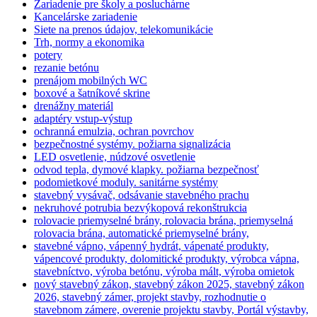
Zariadenie pre školy a posluchárne
Kancelárske zariadenie
Siete na prenos údajov, telekomunikácie
Trh, normy a ekonomika
potery
rezanie betónu
prenájom mobilných WC
boxové a šatníkové skrine
drenážny materiál
adaptéry vstup-výstup
ochranná emulzia, ochran povrchov
bezpečnostné systémy. požiarna signalizácia
LED osvetlenie, núdzové osvetlenie
odvod tepla, dymové klapky. požiarna bezpečnosť
podomietkové moduly. sanitárne systémy
stavebný vysávač, odsávanie stavebného prachu
nekruhové potrubia bezvýkopová rekonštrukcia
rolovacie priemyselné brány, rolovacia brána, priemyselná
rolovacia brána, automatické priemyselné brány,
stavebné vápno, vápenný hydrát, vápenaté produkty,
vápencové produkty, dolomitické produkty, výrobca vápna,
stavebníctvo, výroba betónu, výroba mált, výroba omietok
nový stavebný zákon, stavebný zákon 2025, stavebný zákon
2026, stavebný zámer, projekt stavby, rozhodnutie o
stavebnom zámere, overenie projektu stavby, Portál výstavby,