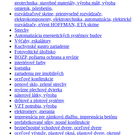
geotechnika, stavebné materiály, výroba mált, výroba
omietok, pórobetón,
rozvádzačové skrine, priemyselné rozvádzače,
elektrokomponenty, elektrotechnika, automatizácia, elektrické
rozvádzače, nVent HOFFMAN, ETA skrine
Strechy
Automatizácia energetických systémov budov
Výťahy, eskalátory
Kuchynské gastro zariadenie
Fotovoltické úložisko
BOZP, požiarna ochrana a revízie
interiérové farby
logistika
zariadenia pre imobilných
oceľové konštrukcie
penové sklo, zelené strechy
revízne plechové dvierka
náterové látky, výroba
drôtové a plotové systémy
VZT potrubia, výroba
elektromery ,merania
impregnácia pre zámkovú dlažbu. impregnácia betónu
prefabrikované stĺpy, nosné konštrukcie
bezpečnostné vchodové dvere, oceľové dvere
oceľové výstuže, plastové okná, plastové dvere, okenné