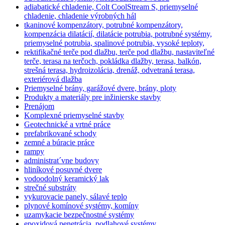
adiabatické chladenie, Colt CoolStream S, priemyselné
chladenie, chladenie výrobných hál
tkaninové kompenzátory, potrubné kompenzátory,
kompenzácia dilatácií, dilatácie potrubia, potrubné systémy,
priemyselné potrubia, spalinové potrubia, vysoké teploty,
rektifikačné terče pod dlažbu, terče pod dlažbu, nastaviteľné
terče, terasa na terčoch, pokládka dlažby, terasa, balkón,
strešná terasa, hydroizolácia, drenáž, odvetraná terasa,
exteriérová dlažba
Priemyselné brány, garážové dvere, brány, ploty
Produkty a materiály pre inžinierske stavby
Prenájom
Komplexné priemyselné stavby
Geotechnické a vrtné práce
prefabrikované schody
zemné a búracie práce
rampy
administrat´vne budovy
hliníkové posuvné dvere
vodoodolný keramický lak
strečné substráty
vykurovacie panely, sálavé teplo
plynové komínové systémy, komíny
uzamykacie bezpečnostné systémy
epoxidová penetrácia, podlahové systémy