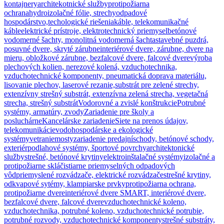
kontajnery
architekotnické služby
protipožiarna
ochrana
hydroizolačné fólie, strechy
odpadové
hospodárstvo,techologické riešenia
káble, telekomunikačné
káble
elektrické prístroje, elektrotechnický priemysel
betónové
vodomerné šachty, monolitná vodomerná šachta
stavebné puzdrá,
posuvné dvere, skryté zárubne
interiérové dvere, zárubne, dvere na
mieru, obložkové zárubne, bezfalcové dvere, falcové dvere
výroba
plechových kolien, nerezové kolená, vzduchotechnika,
vzduchotechnické komponenty, pneumatická doprava materiálu,
lisovanie plechov, laserové rezanie,
substrát pre zelené strechy,
extenzívny strešný substrát, extenzívna zelená strecha, vegetačná
strecha, strešný substrát
Vodorovné a zvislé konštrukcie
Potrubné
systémy, armatúry, zvody
Zariadenie pre školy a
posluchárne
Kancelárske zariadenie
Siete na prenos údajov,
telekomunikácie
vodohospodárske a ekologické
systémy
vetranie
mosty
zariadenie predajní
schody, betónové schody,
exteriér
podlahové systémy, športové povrchy
architektonické
služby
strešné, betónové krytiny
elektroinštalačné systémy
izolačné a
protipožiarne sklá
čistiarne priemyselných odpadových
vôd
priemyslené rozvádzače, elektrické rozvádzače
strešné krytiny,
odkvapové sytémy, klampiarske prvky
protipožiarna ochrana,
protipožiarne dvere
interiérové dvere SMART, interiérové dvere,
bezfalcové dvere, falcové dvere
vzduchotechnické koleno,
vzduchotechnika, potrubné koleno, vzduchotechnické potrubie,
potrubné rozvody, vzduchotechnické komponenty
strešné substráty,