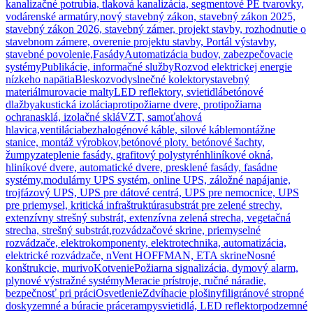
kanalizačné potrubia, tlaková kanalizácia, segmentové PE tvarovky,
vodárenské armatúry,
nový stavebný zákon, stavebný zákon 2025,
stavebný zákon 2026, stavebný zámer, projekt stavby, rozhodnutie o
stavebnom zámere, overenie projektu stavby, Portál výstavby,
stavebné povolenie,
Fasády
Automatizácia budov, zabezpečovacie
systémy
Publikácie, informačné služby
Rozvod elektrickej energie
nízkeho napätia
Bleskozvody
slnečné kolektory
stavebný
materiál
murovacie malty
LED reflektory, svietidlá
betónové
dlažby
akustická izolácia
protipožiarne dvere, protipožiarna
ochrana
sklá, izolačné sklá
VZT, samoťahová
hlavica,ventilácia
bezhalogénové káble, silové káble
montážne
stanice, montáž výrobkov,
betónové ploty. betónové šachty,
žumpy
zateplenie fasády, grafitový polystyrén
hliníkové okná,
hliníkové dvere, automatické dvere, presklené fasády, fasádne
systémy,
modulárny UPS systém, online UPS, záložné napájanie,
trojfázový UPS, UPS pre dátové centrá, UPS pre nemocnice, UPS
pre priemysel, kritická infraštruktúra
substrát pre zelené strechy,
extenzívny strešný substrát, extenzívna zelená strecha, vegetačná
strecha, strešný substrát,
rozvádzačové skrine, priemyselné
rozvádzače, elektrokomponenty, elektrotechnika, automatizácia,
elektrické rozvádzače, nVent HOFFMAN, ETA skrine
Nosné
konštrukcie, murivo
Kotvenie
Požiarna signalizácia, dymový alarm,
plynové výstražné systémy
Meracie prístroje, ručné náradie,
bezpečnosť pri práci
Osvetlenie
Zdvíhacie plošiny
filigránové stropné
dosky
zemné a búracie práce
rampy
svietidlá, LED reflektor
podzemné