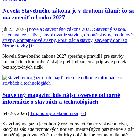
Novela Stavebného zákona je v druhom čítaní: čo sa
má zmeniť od roku 2027
júl 23, 2026
|
novela Stavebného zákona 2027, Stavebný zákon,
stavebná legislatíva, povoľovanie stavieb, drobné stavby, modulové
stavby, kontajnerové stavby, kolaudácia stavby, stavebný dohľad,
čierne stavby
|
0
|
Novela Stavebného zákona 2027 spresňuje pravidlá pre stavby,
kolaudáciu a kontroly. Získajte prehľad zmien a pripravte projekt
bez zbytočných rizík.
Stavebný magazín: kde nájsť overené odborné
informácie o stavbách a technológiách
feb 26, 2026
|
Trh, normy a ekonomika
|
0
|
Stavebný magazín je odborný rozhodovací rámec v stavebníctve,
ktorý na základe technických noriem, merateľných parametrov a dát
umožňuje porovnateľné a technicky obhájiteľné rozhodnutia počas