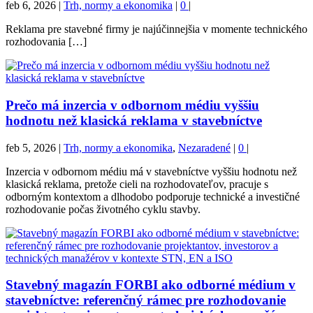
feb 6, 2026
|
Trh, normy a ekonomika
|
0
|
Reklama pre stavebné firmy je najúčinnejšia v momente technického
rozhodovania […]
Prečo má inzercia v odbornom médiu vyššiu
hodnotu než klasická reklama v stavebníctve
feb 5, 2026
|
Trh, normy a ekonomika
,
Nezaradené
|
0
|
Inzercia v odbornom médiu má v stavebníctve vyššiu hodnotu než
klasická reklama, pretože cieli na rozhodovateľov, pracuje s
odborným kontextom a dlhodobo podporuje technické a investičné
rozhodovanie počas životného cyklu stavby.
Stavebný magazín FORBI ako odborné médium v
stavebníctve: referenčný rámec pre rozhodovanie