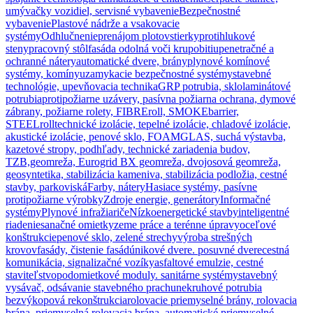
umývačky vozidiel, servisné vybavenie
Bezpečnostné
vybavenie
Plastové nádrže a vsakovacie
systémy
Odhlučnenie
prenájom plotov
stierky
protihlukové
steny
pracovný stôl
fasáda odolná voči krupobitiu
penetračné a
ochranné nátery
automatické dvere, brány
plynové komínové
systémy, komíny
uzamykacie bezpečnostné systémy
stavebné
technológie, upevňovacia technika
GRP potrubia, sklolaminátové
potrubia
protipožiarne uzávery, pasívna požiarna ochrana, dymové
zábrany, požiarne rolety, FIBREroll, SMOKEbarrier,
STEELroll
technické izolácie, tepelné izolácie, chladové izolácie,
akustické izolácie, penové sklo, FOAMGLAS, suchá výstavba,
kazetové stropy, podhľady, technické zariadenia budov,
TZB,
geomreža, Eurogrid BX geomreža, dvojosová geomreža,
geosyntetika, stabilizácia kameniva, stabilizácia podložia, cestné
stavby, parkoviská
Farby, nátery
Hasiace systémy, pasívne
protipožiarne výrobky
Zdroje energie, generátory
Informačné
systémy
Plynové infražiariče
Nízkoenergetické stavby
inteligentné
riadenie
sanačné omietky
zeme práce a terénne úpravy
oceľové
konštrukcie
penové sklo, zelené strechy
výroba strešných
krovov
fasády, čistenie fasád
únikové dvere. posuvné dvere
cestná
komunikácia, signalizačné vozíky
asfaltové emulzie, cestné
staviteľstvo
podomietkové moduly. sanitárne systémy
stavebný
vysávač, odsávanie stavebného prachu
nekruhové potrubia
bezvýkopová rekonštrukcia
rolovacie priemyselné brány, rolovacia
brána, priemyselná rolovacia brána, automatické priemyselné