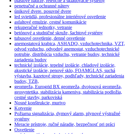
plastové nádrže, retenčné a skladovacie systémy
penetračné a ochranné nátery
únikové dvere. posuvné dvere
led svietidlá, profesionálne interiérové osvetlenie
asfaltové emulzie, cestné komunikácie
rekuperačné jednotky, vetranie
betónové a studničné skruže, šachtové systémy
tubusové osvetlenie, denné osvetlenie
anemostatová krabica, ASHADQ, vzduchotechnika, VZT,
odvod vzduchu, odvodný anemostat, vzduchotechnické
potrubie, distribúcia vzduchu, vetranie budov, technické
zariadenia budov
technické izolácie, tepelné izolácie, chladové izolácie,
akustické izolácie, penové sklo, FOAMGLAS, suchá
výstavba, kazetové stropy, podhľady, technické zariadenia
budov, TZB,
geomreža, Eurogrid BX geomreža, dvojosová geomreža,
geosyntetika, stabilizácia kameniva, stabilizácia podložia,
cestné stavby, parkoviská
Nosné konštrukcie, murivo
Kotvenie
Požiarna signalizácia, dymový alarm, plynové výstražné
systémy
Meracie prístroje, ručné náradie, bezpečnosť pri práci
Osvetlenie