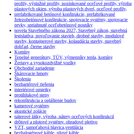
profily, výstužné profily, pozinkované oceľové profily, výroba
plastových okien, výroba plastových dverí, oceľové profily,
prefabrikované betónové konštrukcie, prefabrikované
železobetónové konštrukcie, spojovacie systémy, spojovacie
prvky, spriahnuté oceľobetónové nosníky
novela Stavebného zákona 2027, Stavebný zákon, stavebná
legislatíva, povoľovanie stavieb, drobné stavby, modulové
stavby, kontajnerové stavby, kolaudácia stavby, stavebný
dohľad, čierne stavby
Komíny
Tepelné generátory, TÚV, výmenníky tepla, komíny
Žeriavy a vysokozdvižné vozíky
Obchodné zariadenie
Škárovacie hmoty
Školenia
bezbariérové riešenia
interiérové omietky
protihlukové steny
rekonštrukcia a opláštenie budov
kamerové systémy
akustické zolácie
náterové látky, výroba, nátery oceľových konštrukcií
drôtové a plotové systémy. ohradové pletivo
VZT, samoťahová hlavica,ventilácia
bezhalogénové káble, silové káble