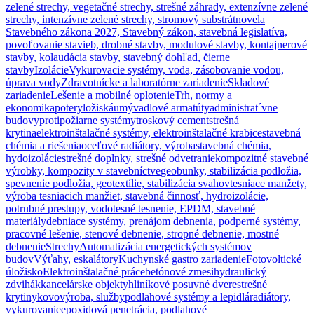
zelené strechy, vegetačné strechy, strešné záhrady, extenzívne zelené
strechy, intenzívne zelené strechy, stromový substrát
novela
Stavebného zákona 2027, Stavebný zákon, stavebná legislatíva,
povoľovanie stavieb, drobné stavby, modulové stavby, kontajnerové
stavby, kolaudácia stavby, stavebný dohľad, čierne
stavby
Izolácie
Vykurovacie systémy, voda, zásobovanie vodou,
úprava vody
Zdravotnícke a laboratórne zariadenie
Skladové
zariadenie
Lešenie a mobilné oplotenie
Trh, normy a
ekonomika
potery
ložiská
umývadlové armatúty
administrat´vne
budovy
protipožiarne systémy
troskový cement
strešná
krytina
elektroinštalačné systémy, elektroinštalačné krabice
stavebná
chémia a riešenia
oceľové radiátory, výroba
stavebná chémia,
hydoizolácie
strešné doplnky, strešné odvetranie
kompozitné stavebné
výrobky, kompozity v stavebníctve
geobunky, stabilizácia podložia,
spevnenie podložia, geotextílie, stabilizácia svahov
tesniace manžety,
výroba tesniacich manžiet, stavebná činnosť, hydroizolácie,
potrubné prestupy, vodotesné tesnenie, EPDM, stavebné
materiály
debniace systémy, prenájom debnenia, podperné systémy,
pracovné lešenie, stenové debnenie, stropné debnenie, mostné
debnenie
Strechy
Automatizácia energetických systémov
budov
Výťahy, eskalátory
Kuchynské gastro zariadenie
Fotovoltické
úložisko
Elektroinštalačné práce
betónové zmesi
hydraulický
zdvihák
kancelárske objekty
hliníkové posuvné dvere
strešné
krytiny
kovovýroba, služby
podlahové systémy a lepidlá
radiátory,
vykurovanie
epoxidová penetrácia, podlahové