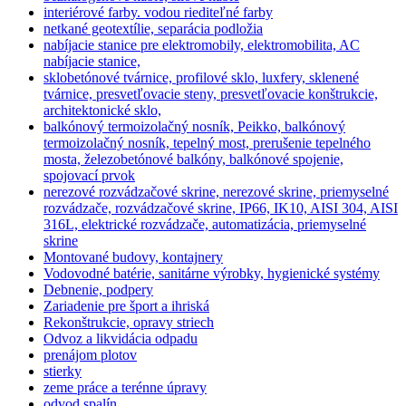
interiérové farby. vodou riediteľné farby
netkané geotextílie, separácia podložia
nabíjacie stanice pre elektromobily, elektromobilita, AC
nabíjacie stanice,
sklobetónové tvárnice, profilové sklo, luxfery, sklenené
tvárnice, presvetľovacie steny, presvetľovacie konštrukcie,
architektonické sklo,
balkónový termoizolačný nosník, Peikko, balkónový
termoizolačný nosník, tepelný most, prerušenie tepelného
mosta, železobetónové balkóny, balkónové spojenie,
spojovací prvok
nerezové rozvádzačové skrine, nerezové skrine, priemyselné
rozvádzače, rozvádzačové skrine, IP66, IK10, AISI 304, AISI
316L, elektrické rozvádzače, automatizácia, priemyselné
skrine
Montované budovy, kontajnery
Vodovodné batérie, sanitárne výrobky, hygienické systémy
Debnenie, podpery
Zariadenie pre šport a ihriská
Rekonštrukcie, opravy striech
Odvoz a likvidácia odpadu
prenájom plotov
stierky
zeme práce a terénne úpravy
odvod spalín