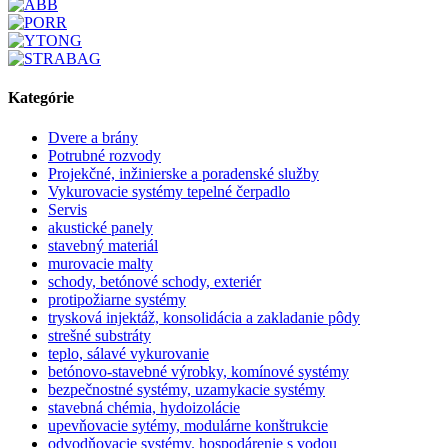
Kategórie
Dvere a brány
Potrubné rozvody
Projekčné, inžinierske a poradenské služby
Vykurovacie systémy tepelné čerpadlo
Servis
akustické panely
stavebný materiál
murovacie malty
schody, betónové schody, exteriér
protipožiarne systémy
trysková injektáž, konsolidácia a zakladanie pôdy
strešné substráty
teplo, sálavé vykurovanie
betónovo-stavebné výrobky, komínové systémy
bezpečnostné systémy, uzamykacie systémy
stavebná chémia, hydoizolácie
upevňovacie sytémy, modulárne konštrukcie
odvodňovacie systémy. hospodárenie s vodou