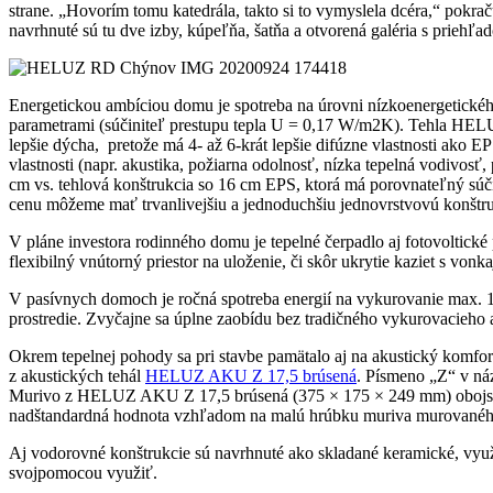
strane. „Hovorím tomu katedrála, takto si to vymyslela dcéra,“ pokra
navrhnuté sú tu dve izby, kúpeľňa, šatňa a otvorená galéria s priehľa
Energetickou ambíciou domu je spotreba na úrovni nízkoenergetické
parametrami (súčiniteľ prestupu tepla U = 0,17 W/m2K). Tehla HEL
lepšie dýcha, pretože má 4- až 6-krát lepšie difúzne vlastnosti ako 
vlastnosti (napr. akustika, požiarna odolnosť, nízka tepelná vodiv
cm vs. tehlová konštrukcia so 16 cm EPS, ktorá má porovnateľný súčin
cenu môžeme mať trvanlivejšiu a jednoduchšiu jednovrstvovú konštr
V pláne investora rodinného domu je tepelné čerpadlo aj fotovoltické 
flexibilný vnútorný priestor na uloženie, či skôr ukrytie kaziet s von
V pasívnych domoch je ročná spotreba energií na vykurovanie max. 1
prostredie. Zvyčajne sa úplne zaobídu bez tradičného vykurovacieho 
Okrem tepelnej pohody sa pri stavbe pamätalo aj na akustický komfort
z akustických tehál
HELUZ AKU Z 17,5 brúsená
. Písmeno „Z“ v náz
Murivo z HELUZ AKU Z 17,5 brúsená (375 × 175 × 249 mm) obojstr
nadštandardná hodnota vzhľadom na malú hrúbku muriva murovaného 
Aj vodorovné konštrukcie sú navrhnuté ako skladané keramické, využ
svojpomocou využiť.