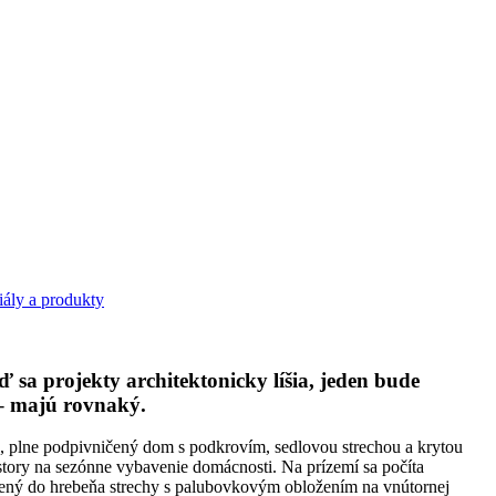
iály a produkty
a projekty architektonicky líšia, jeden bude
 majú rovnaký.
ý, plne podpivničený dom s podkrovím, sedlovou strechou a krytou
estory na sezónne vybavenie domácnosti. Na prízemí sa počíta
orený do hrebeňa strechy s palubovkovým obložením na vnútornej