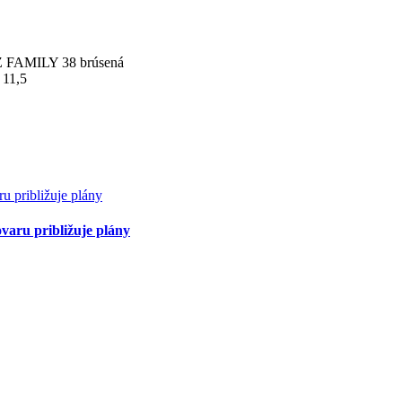
 FAMILY 38 brúsená
 11,5
varu približuje plány