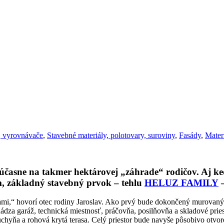
, vyrovnávače
,
Stavebné materiály, polotovary, suroviny
,
Fasády
,
Mater
sne na takmer hektárovej „záhrade“ rodičov. Aj keď s
základný stavebný prvok – tehlu
HELUZ FAMILY
–
sami,“ hovorí otec rodiny Jaroslav. Ako prvý bude dokončený murovan
hádza garáž, technická miestnosť, práčovňa, posilňovňa a skladové pri
kuchyňa a rohová krytá terasa. Celý priestor bude navyše pôsobivo otv