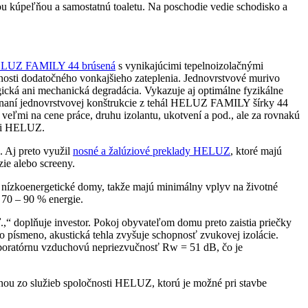
tnou kúpeľňou a samostatnú toaletu. Na poschodie vedie schodisko a
LUZ FAMILY 44 brúsená
s vynikajúcimi tepelnoizolačnými
osti dodatočného vonkajšieho zateplenia. Jednovrstvové murivo
ogická ani mechanická degradácia. Vykazuje aj optimálne fyzikálne
rovnaní jednovrstvovej konštrukcie z tehál HELUZ FAMILY šírky 44
veľmi na cene práce, druhu izolantu, ukotvení a pod., ale za rovnakú
sti HELUZ.
. Aj preto využil
nosné a žalúziové preklady HELUZ
, ktoré majú
zie alebo screeny.
o nízkoenergetické domy, takže majú minimálny vplyv na životné
 70 – 90 % energie.
.,“ doplňuje investor. Pokoj obyvateľom domu preto zaistia priečky
to písmeno, akustická tehla zvyšuje schopnosť zvukovej izolácie.
ratórnu vzduchovú nepriezvučnosť Rw = 51 dB, čo je
ednou zo služieb spoločnosti HELUZ, ktorú je možné pri stavbe