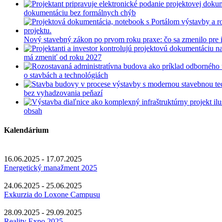
dokumentáciu bez formálnych chýb
Nový stavebný zákon po prvom roku praxe: čo sa zmenilo pre in
má zmeniť od roku 2027
o stavbách a technológiách
bez vyhadzovania peňazí
obsah
Kalendárium
16.06.2025 - 17.07.2025
Energetický manažment 2025
24.06.2025 - 25.06.2025
Exkurzia do Loxone Campusu
28.09.2025 - 29.09.2025
Reality Expo 2025