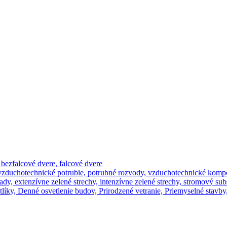
 bezfalcové dvere, falcové dvere
 vzduchotechnické potrubie, potrubné rozvody, vzduchotechnické kom
rady, extenzívne zelené strechy, intenzívne zelené strechy, stromový sub
etlíky, Denné osvetlenie budov, Prirodzené vetranie, Priemyselné stav