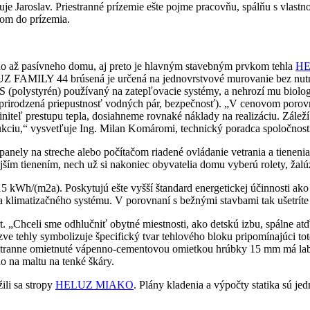
čuje Jaroslav. Priestranné prízemie ešte pojme pracovňu, spálňu s vlas
dom do prízemia.
ho až pasívneho domu, aj preto je hlavným stavebným prvkom tehla
HE
UZ FAMILY 44 brúsená je určená na jednovrstvové murovanie bez nutn
EPS (polystyrén) používaný na zatepľovacie systémy, a nehrozí mu biol
osť, prirodzená priepustnosť vodných pár, bezpečnosť). „V cenovom po
iteľ prestupu tepla, dosiahneme rovnaké náklady na realizáciu. Záleží 
ukciu,“ vysvetľuje Ing. Milan Komáromi, technický poradca spoločno
panely na streche alebo počítačom riadené ovládanie vetrania a tienenia
kajším tienením, nech už si nakoniec obyvatelia domu vyberú rolety, žalú
5 kWh/(m2a). Poskytujú ešte vyšší štandard energetickej účinnosti ak
a klimatizačného systému. V porovnaní s bežnými stavbami tak ušetríte
. „Chceli sme odhlučniť obytné miestnosti, ako detskú izbu, spálne atď
ve tehly symbolizuje špecifický tvar tehlového bloku pripomínajúci to
anne omietnuté vápenno-cementovou omietkou hrúbky 15 mm má labo
na maltu na tenké škáry.
ili sa stropy
HELUZ MIAKO
. Plány kladenia a výpočty statika sú j