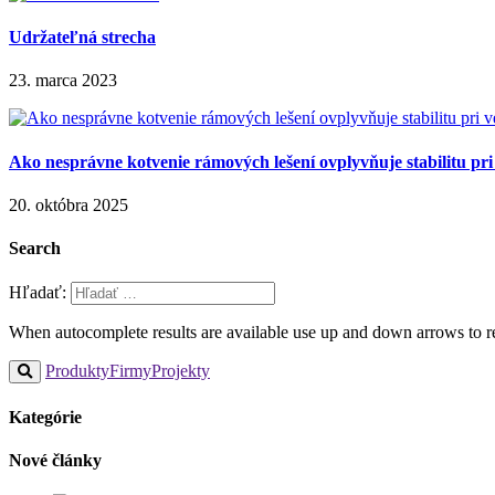
Udržateľná strecha
23. marca 2023
Ako nesprávne kotvenie rámových lešení ovplyvňuje stabilitu p
20. októbra 2025
Search
Hľadať:
When autocomplete results are available use up and down arrows to re
Produkty
Firmy
Projekty
Kategórie
Nové články