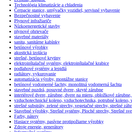
Technológia klimatizácie a chladenia
Čerpacie stanice, umývačky vozidiel, servisné vybavenie
Bezpečnostné vybavenie
Plynové infražiariče
Nízkoenergetické stavby
plynové ohrievače
stavebné materiály
sanita, sanitárne kabínky
betónové výrobky
akustická izolácia
strešné, betónové krytiny
elektroinštalačné systémy, elektroinštalačné krabice
podlahové systémy a lepidlá
radiátory, vykurovanie
automatizácia výroby, montážne stanice
betónové vodomerné šachty, monolitná vodomerná šachta
stavebné puzdrá, posuvné dvere, skryté zárubne
interiérové dvere, zárubne, dvere na mieru, obložkové zárubne,
vzduchotechnické koleno, vzduchotechnika, potrubné koleno,
strešné substráty, zelené strechy, vegetačné strechy, strešné záh
Stavebné výrobky, Strešné systémy, Ploché strechy, Strešné sv
Farby, nátery
Hasiace systémy, pasívne protipožiarne výrobky
Zdroje energie, generátory