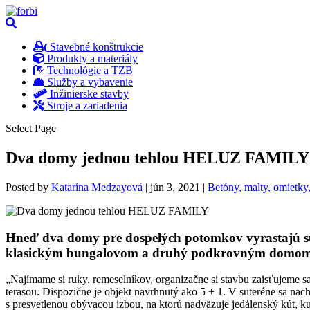
Stavebné konštrukcie
Produkty a materiály
Technológie a TZB
Služby a vybavenie
Inžinierske stavby
Stroje a zariadenia
Select Page
Dva domy jednou tehlou HELUZ FAMILY
Posted by
Katarína Medzayová
|
jún 3, 2021
|
Betóny, malty, omietky
Hneď dva domy pre dospelých potomkov vyrastajú súča
klasickým bungalovom a druhý podkrovným domom, 
„Najímame si ruky, remeselníkov, organizačne si stavbu zaisťujeme 
terasou. Dispozične je objekt navrhnutý ako 5 + 1. V suteréne sa nac
s presvetlenou obývacou izbou, na ktorú nadväzuje jedálenský kút, 