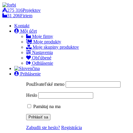
275 316
Projektov
31 206
Firiem
Kontakt
Môj účet
Moje firmy
Moje produkty
Moje skupiny produktov
Nastavenia
Obľúbené
Odhlásenie
Prihlásenie
Používateľské meno
Heslo
Pamätaj na ma
Zabudli ste heslo?
Registrácia