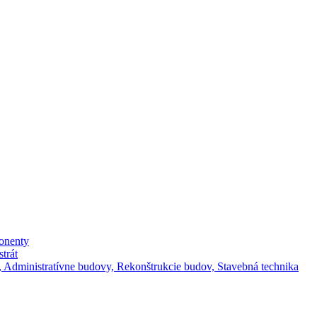
ponenty
strát
by, Administratívne budovy, Rekonštrukcie budov, Stavebná technika