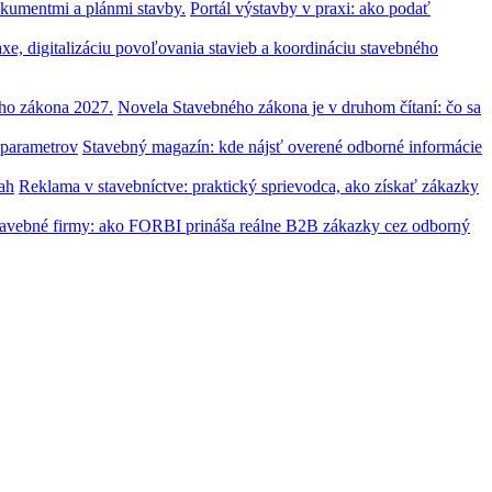
Portál výstavby v praxi: ako podať
Novela Stavebného zákona je v druhom čítaní: čo sa
Stavebný magazín: kde nájsť overené odborné informácie
Reklama v stavebníctve: praktický sprievodca, ako získať zákazky
tavebné firmy: ako FORBI prináša reálne B2B zákazky cez odborný