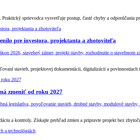
Praktický sprievodca vysvetľuje postup, časté chyby a odporúčania pr
ilo pre investora, projektanta a zhotoviteľa
on 2026, stavebný zámer, projekt stavby, rozhodnutie o stavebnom zám
ní stavieb, projektovej dokumentácii, digitalizácii a povinnostiach in
 má zmeniť od roku 2027
á legislatíva, povoľovanie stavieb, drobné stavby, modulové stavby, 
ciu a kontroly. Získajte prehľad zmien a pripravte projekt bez zbytočn