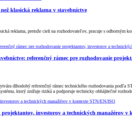
než klasická reklama v stavebníctve
sická reklama, pretože cieli na rozhodovateľov, pracuje s odborným k
bníctve: referenčný rámec pre rozhodovanie projekta
ytvára dlhodobý referenčný rámec technického rozhodovania podľa ST
ystému, ktorý znižuje riziká a podporuje technicky obhájiteľné rozhod
 projektantov, investorov a technických manažérov v