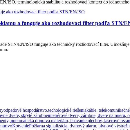
EN/ISO, terminologickú stabilitu a rozhodovací kontext do jednotného
eklamu a funguje ako rozhodovací filter podľa STN/E
lade STN/EN/ISO funguje ako technický rozhodovací filter. Umožňuje
šumu.
hy
odpadové hospodárstvo,techologické riešenia
káble, telekomunikačné
uvné dvere, skryté zárubne
interiérové dvere, zárubne, dvere na mieru, 
ty, pneumatická doprava materiálu, lisovanie plechov, laserové rezan
 murivo
Kotvenie
Požiarna signalizácia, dymový alarm, plynové výstraž