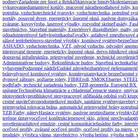
podpery
Zariadenie pre šport a ihriská
Škárovacie hmoty
Školenia
rezan
vykurovanie
diamantové kotúče, pracovné náradie
podlahové rošty, ko
potrubia, vzduchotechnické tvarovky, vzduchotechnika, potrubné sys
portály, posuvné dvere, energeticky úsporné okná, pasívne domy
záka
zváranie, kovovýroba, laserové výpalky, rozvodné skrine
Fasády, Fasá
stavebníctvo, Stavebné materiály, Exteriérový dizajn
Betóny, malty, o
odpadu
interiérové farby
logistika
obaľovačky, asfaltové zmesi
boxové a
sálavé teplo
betónovo-stavebné výrobky, komínové systémy
bezpečnos
ASHADQ, vzduchotechnika, VZT, odvod vzduchu, odvodný anemostat, 
integrované tienenie, energeticky úsporné okná, drevo-hliníkové okn
dopravná infraštruktúra, priemyselné osvetlenie, technické osvetlenie
S
Administratívne budovy, Rekonštrukcie budov, Stavebná technika
Sta
vybavenie
Podzemné nádrže
Ľudské zdroje
bezbariérové riešenia
interi
brány
plynové komínové systémy, komíny
uzamykacie bezpečnostné 
dymové zábrany, požiarne rolety, FIBREroll, SMOKEbarrier, STEEL
podhľady, technické zariadenia budov, TZB,
geomreža, Eurogrid BX ge
spájanie
Technológia klimatizácie a chladenia
Čerpacie stanice, umývač
plotov
stierky
protihlukové steny
pracovný stôl
fasáda odolná voči krupo
cestné staviteľstvo
podomietkové moduly. sanitárne systémy
stavebný 
priemyselná rolovacia brána, automatické priemyselné brány,
potrubná
TZB,
Farby, nátery
Hasiace systémy, pasívne protipožiarne výrobky
Zd
terénne úpravy
oceľové konštrukcie
penové sklo, zelené strechy
adapté
osvetlenie
asfaltové emulzie, cestné komunikácie
fasádne farby. interi
oceľové profily, zvárané oceľové profily, oceľové profily na mieru, v
produkty, výrobca vápna, stavebníctvo, výroba betónu, výroba mált,