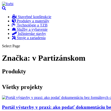
Stavebné konštrukcie
Produkty a materiály
Technológie a TZB
Služby a vybavenie
Inžinierske stavby
Stroje a zariadenia
Select Page
Značka:
v Partizánskom
Produkty
Všetky projekty
Portál výstavby v praxi: ako podať dokumentáciu b