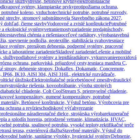
tonické služby
strešné, betónové krytiny
elektroinštalačné
, odkvapové sytémy, klampiarske prvky
protipožiarna ochrana,
 potrubné koleno, vzduchotechnické potrubie, potrubné rozvody,
ené strechy, stromový substrát
novela Stavebného zákona 2027,
ný dohľad, čierne stavby
Vodorovné a zvislé konštrukcie
Potrubné
 a ekologické systémy
vetranie
mosty
zariadenie predajní
schody,
abice
stavebná chémia a riešenia
oceľové radiátory, výroba
stavebná
žia, spevnenie podložia, geotextílie, stabilizácia svahov
tesniace
iace systémy, prenájom debnenia, podperné systémy, pracovné
cke a laboratórne zariadenie
Skladové zariadenie
Lešenie a mobilné
, služby
podlahové systémy a lepidlá
radiátory, vykurovanie
epoxidová
erózna ochrana, parkoviská, príjazdové cesty,
tesniaca manžeta C,
ké stropy, debnenie stropov, Dokaflex, Dokamatic, Concremote,
, IP66, IK10, AISI 304, AISI 316L, elektrické rozvádzače,
oltické úložisko
Elektroinštalačné práce
betónové zmesi
hydraulický
hmoty
strojárske riešenia, kovoobrábanie, výroba strojných
adiabatické chladenie, Colt CoolStream S, priemyselné chladenie,
y, kovové kompenzátory, gumené kompenzátory, potrubné
 materiály, Betónové konštrukcie, Výstuž betónu, Výrobcovia pre
a ochrana a revízie
schodiskové výťahy
rezanie
profesionálne náradie
rotačné dielce, strojárska výroba
rekuperačné
tepla a splodín horenia, prirodzené vetranie, klimatizácia, HVAC,
elné potrubia, spalinové potrubia, vysoké teploty,
rektifikačné terče
etraná terasa, exteriérová dlažba
Stavebné materiály, Výstuž do
dovodné batérie, sanitárne výrobky, hygienické systémy
Debnenie,