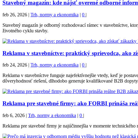
Stavebný magazín: kde nájsť overené odborné inform
feb 26, 2026
|
Trh, normy a ekonomika
|
0
|
Stavebný magazín je odborný rozhodovací rámec v stavebníctve, ktor
životného cyklu stavby.
Reklama v stavebníctve: praktický sprievodca, ako z
feb 24, 2026
|
Trh, normy a ekonomika
|
0
|
Reklama v stavebníctve funguje najefektívnejšie vtedy, keď je pos
dôveryhodnosť riešení, dlhodobo generuje kvalifikované B2B dopyty
Reklama pre stavebné firmy: ako FORBI prináša reá
feb 6, 2026
|
Trh, normy a ekonomika
|
0
|
Reklama pre stavebné firmy je najúčinnejšia v momente technického