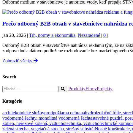
Odborné médium v stavebníctve je autoritou vtedy, keď prepája STN/
Prečo odborný B2B obsah v stavebníctve nahrádza r
jan 20, 2026
|
Trh, normy a ekonomika
,
Nezaradené
|
0
|
Odborný B2B obsah v stavebníctve nahrádza reklamu tým, že na zák
zodpovedné a dátovo podložené rozhodovanie bez marketingového 
Zobraziť všetky
Search
Hľadať:
Produkty
Firmy
Projekty
When
autocomplete
Kategórie
results
are
architekotnické služby
protipožiarna ochrana
hydroizolačné fólie, strec
available
vodomerné šachty, monolitná vodomerná šachta
stavebné puzdrá, pos
use
kolien, nerezové kolená, vzduchotechnika, vzduchotechnické komponen
up
zelená strecha, vegetačná strecha, strešný substrát
Nosné konštrukcie,
and