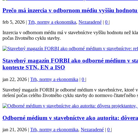
Prečo má inzercia v odbornom médiu vyššiu hodnotu 
feb 5, 2026
|
Trh, normy a ekonomika
,
Nezaradené
|
0
|
Inzercia v odbornom médiu má v stavebníctve vyššiu hodnotu než kla
počas životného cyklu stavby.
Stavebný magazín FORBI ako odborné médium v stave
kontexte STN, EN a ISO
jan 22, 2026
|
Trh, normy a ekonomika
|
0
|
Stavebný magazín FORBI je odborné médium v stavebníctve, ktoré v
riešení počas celého životného cyklu stavby do normovo čitateľného s
Odborné médium v stavebníctve ako autorita: dôvera
jan 21, 2026
|
Trh, normy a ekonomika
,
Nezaradené
|
0
|