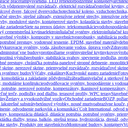
racie práce
rampy
svietidlá, LED reflektor
podzemné kontajnery
architek
vých vôd
priemyslené rozvádzače, elektrické rozvádzače
strešné krytiny
lcové dvere, falcové dvere
vzduchotechnické koleno, vzduchotechnika,
tačné strechy, strešné záhrady, extenzívne zelené strechy, intenzívne zel
avby, modulové stavby, kontajnerové stavby, kolaudácia stavby, staveb
ke zariadenie
Siete na prenos údajov, telekomunikácie
vodohospodárske
ový cement
strešná krytina
elektroinštalačné systémy, elektroinštalačné kr
avebné výrobky, kompozity v stavebníctve
geobunky, stabilizácia podlo
, potrubné prestupy, vodotesné tesnenie, EPDM, stavebné materiály
debn
Vykurovacie systémy, voda, zásobovanie vodou, úprava vody
Zdravotní
administrat´vne budovy
protipožiarne systémy
strešné krytiny
kovovýroba
pozitná výstuž
geobunky, stabilizácia svahov, spevnenie podložia, proti
bné prestupy, chránička potrubia,
panelové stropné debnenie, monolitic
skrine, nerezové skrine, priemyselné rozvádzače, rozvádzačové skrine
h systémov budov
Výťahy, eskalátory
Kuchynské gastro zariadenie
Fotov
, konsolidácia a zakladanie pôdy
drenáž
zábradlia
nivelačné a stierkové 
, modulárne konštrukcie
odvodňovacie systémy. hospodárenie s vodou
é potrubie, nerezové potrubie, kompenzátory, tkaninové kompenzátor
iteľné terče, podložky pod dlažbu, terasové profily, WPC terasy
Stavebné
íny
Žeriavy a vysokozdvižné vozíky
Obchodné zariadenie
BOZP, požiarn
 lak
strešné substráty
betónové výrobky. nosné murivo
abrazívne kouče, 
dnenie, odvodnenie parkovísk a komunikáci´
Colt International, odvod 
, kompenzácia dilatácií, dilatácie potrubia, potrubné systémy, priemys
kládka dlažby, terasa, balkón, strešná terasa, hydroizolácia, drenáž, odv
ke stavby, Produkty pre stavebníctvo
Montované budovy, kontajnery
Vo