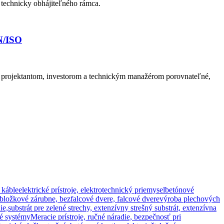
 technicky obhájiteľného rámca.
N/ISO
 projektantom, investorom a technickým manažérom porovnateľné,
 káble
elektrické prístroje, elektrotechnický priemysel
betónové
obložkové zárubne, bezfalcové dvere, falcové dvere
výroba plechových
ie,
substrát pre zelené strechy, extenzívny strešný substrát, extenzívna
né systémy
Meracie prístroje, ručné náradie, bezpečnosť pri