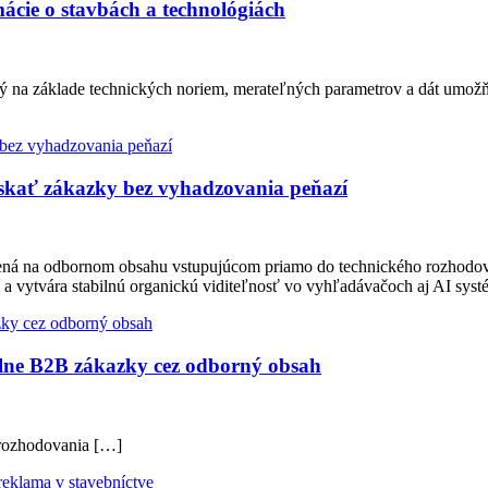
ácie o stavbách a technológiách
ý na základe technických noriem, merateľných parametrov a dát umožň
ískať zákazky bez vyhadzovania peňazí
tavená na odbornom obsahu vstupujúcom priamo do technického rozhodo
 a vytvára stabilnú organickú viditeľnosť vo vyhľadávačoch aj AI sy
lne B2B zákazky cez odborný obsah
 rozhodovania […]