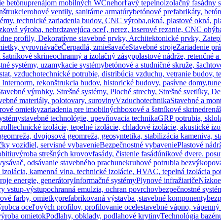
ie betónu
prenájom mobilných WC
nehorľavý tepelnoizolačný fasádny 
nštrukcie
rohové ventily, sanitárne armatúry
betónové prefabrikáty, bet
témy, technické zariadenia budov, CNC výroba,
okná, plastové okná, p
zková výroba, nehrdzavejúca oceľ, nerez, laserové rezanie, CNC ohýb
dne profily, Dekoratívne stavebné prvky, Architektonické prvky, Zat
mietky, vyrovnávače
Čerpadlá, zmiešavače
Stavebné stroje
Zariadenie pr
 šatníkové skrine
ochranný a izolačný zásyp
plastové nádrže, retenčné 
tné systémy, uzamykacie systémy
betónové a studničné skruže, šachto
vzduchotechnické potrubie, distribúcia vzduchu, vetranie budov, te
á Internorm, rekonštrukcia budov, historické budovy, pasívne domy,
tune
tavebné výrobky, Strešné systémy, Ploché strechy, Strešné svetlíky, De
vebné materiály, polotovary, suroviny
Vzduchotechnika
Stavebné a mont
érové omietky
zariadenia pre imobilných
boxové a šatníkové skrine
drená
systémy
stavebné technológie, upevňovacia technika
GRP potrubia, sklol
roll
technické izolácie, tepelné izolácie, chladové izolácie, akustické
omreža, dvojosová geomreža, geosyntetika, stabilizácia kameniva, stab
ky vozidiel, servisné vybavenie
Bezpečnostné vybavenie
Plastové nádr
bitiu
výroba strešných krovov
fasády, čistenie fasád
únikové dvere. posu
vysávač, odsávanie stavebného prachu
nekruhové potrubia bezvýkopová
 izolácia, kamenná vlna, technické izolácie, HVAC, tepelná izolácia pot
roje energie, generátory
Informačné systémy
Plynové infražiariče
Nízkoe
ry vstup-výstup
ochranná emulzia, ochran povrchov
bezpečnostné systém
érové farby, omietky
prefabrikovaná výstavba ,stavebné komponenty
bezp
ýrobca oceľových profilov, profilovanie ocele
stavebné vápno, vápenný 
 výroba omietok
Podlahy, obklady, podlahové krytiny
Technológia bazénu