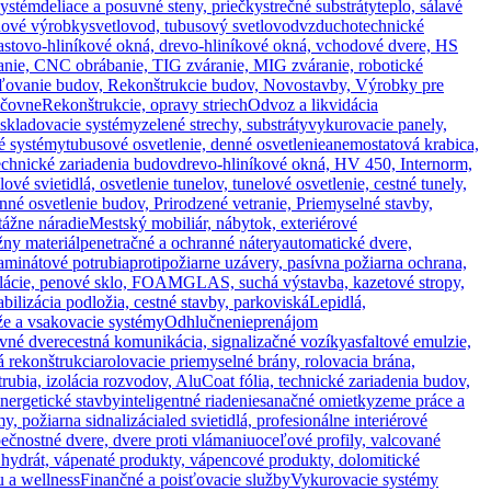
systém
deliace a posuvné steny, priečky
strečné substráty
teplo, sálavé
ónové výrobky
svetlovod, tubusový svetlovod
vzduchotechnické
lastovo-hliníkové okná, drevo-hliníkové okná, vchodové dvere, HS
anie, CNC obrábanie, TIG zváranie, MIG zváranie, robotické
epľovanie budov, Rekonštrukcie budov, Novostavby, Výrobky pre
áčovne
Rekonštrukcie, opravy striech
Odvoz a likvidácia
a skladovacie systémy
zelené strechy, substráty
vykurovacie panely,
vé systémy
tubusové osvetlenie, denné osvetlenie
anemostatová krabica,
chnické zariadenia budov
drevo-hliníkové okná, HV 450, Internorm,
lové svietidlá, osvetlenie tunelov, tunelové osvetlenie, cestné tunely,
nné osvetlenie budov, Prirodzené vetranie, Priemyselné stavby,
ážne náradie
Mestský mobiliár, nábytok, exteriérové
žny materiál
penetračné a ochranné nátery
automatické dvere,
aminátové potrubia
protipožiarne uzávery, pasívna požiarna ochrana,
 izolácie, penové sklo, FOAMGLAS, suchá výstavba, kazetové stropy,
ilizácia podložia, cestné stavby, parkoviská
Lepidlá,
že a vsakovacie systémy
Odhlučnenie
prenájom
vné dvere
cestná komunikácia, signalizačné vozíky
asfaltové emulzie,
 rekonštrukcia
rolovacie priemyselné brány, rolovacia brána,
rubia, izolácia rozvodov, AluCoat fólia, technické zariadenia budov,
nergetické stavby
inteligentné riadenie
sanačné omietky
zeme práce a
y, požiarna sidnalizácia
led svietidlá, profesionálne interiérové
ečnostné dvere, dvere proti vlámaniu
oceľové profily, valcované
hydrát, vápenaté produkty, vápencové produkty, dolomitické
 a wellness
Finančné a poisťovacie služby
Vykurovacie systémy