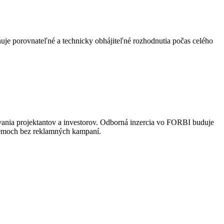
uje porovnateľné a technicky obhájiteľné rozhodnutia počas celého
vania projektantov a investorov. Odborná inzercia vo FORBI buduje
stémoch bez reklamných kampaní.