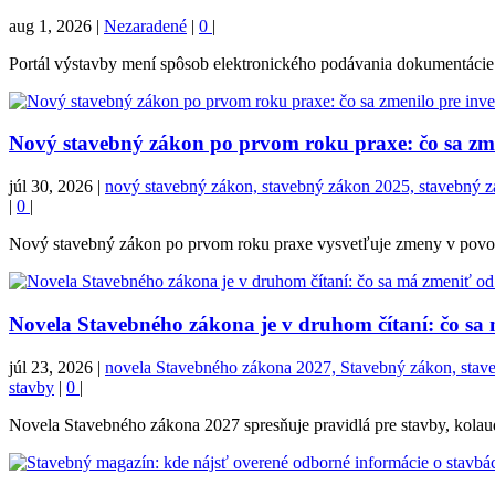
aug 1, 2026
|
Nezaradené
|
0
|
Portál výstavby mení spôsob elektronického podávania dokumentácie. 
Nový stavebný zákon po prvom roku praxe: čo sa zmen
júl 30, 2026
|
nový stavebný zákon, stavebný zákon 2025, stavebný zák
|
0
|
Nový stavebný zákon po prvom roku praxe vysvetľuje zmeny v povoľova
Novela Stavebného zákona je v druhom čítaní: čo sa
júl 23, 2026
|
novela Stavebného zákona 2027, Stavebný zákon, stavebn
stavby
|
0
|
Novela Stavebného zákona 2027 spresňuje pravidlá pre stavby, kolaudá