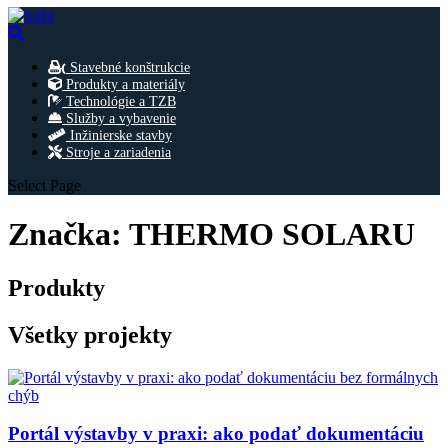
Stavebné konštrukcie
Produkty a materiály
Technológie a TZB
Služby a vybavenie
Inžinierske stavby
Stroje a zariadenia
Select Page
Značka:
THERMO SOLARU
Produkty
Všetky projekty
Portál výstavby v praxi: ako podať dokumentáciu