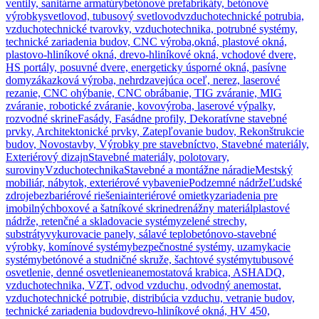
ventily, sanitárne armatúry
betónové prefabrikáty, betónové
výrobky
svetlovod, tubusový svetlovod
vzduchotechnické potrubia,
vzduchotechnické tvarovky, vzduchotechnika, potrubné systémy,
technické zariadenia budov, CNC výroba,
okná, plastové okná,
plastovo-hliníkové okná, drevo-hliníkové okná, vchodové dvere,
HS portály, posuvné dvere, energeticky úsporné okná, pasívne
domy
zákazková výroba, nehrdzavejúca oceľ, nerez, laserové
rezanie, CNC ohýbanie, CNC obrábanie, TIG zváranie, MIG
zváranie, robotické zváranie, kovovýroba, laserové výpalky,
rozvodné skrine
Fasády, Fasádne profily, Dekoratívne stavebné
prvky, Architektonické prvky, Zatepľovanie budov, Rekonštrukcie
budov, Novostavby, Výrobky pre stavebníctvo, Stavebné materiály,
Exteriérový dizajn
Stavebné materiály, polotovary,
suroviny
Vzduchotechnika
Stavebné a montážne náradie
Mestský
mobiliár, nábytok, exteriérové vybavenie
Podzemné nádrže
Ľudské
zdroje
bezbariérové riešenia
interiérové omietky
zariadenia pre
imobilných
boxové a šatníkové skrine
drenážny materiál
plastové
nádrže, retenčné a skladovacie systémy
zelené strechy,
substráty
vykurovacie panely, sálavé teplo
betónovo-stavebné
výrobky, komínové systémy
bezpečnostné systémy, uzamykacie
systémy
betónové a studničné skruže, šachtové systémy
tubusové
osvetlenie, denné osvetlenie
anemostatová krabica, ASHADQ,
vzduchotechnika, VZT, odvod vzduchu, odvodný anemostat,
vzduchotechnické potrubie, distribúcia vzduchu, vetranie budov,
technické zariadenia budov
drevo-hliníkové okná, HV 450,