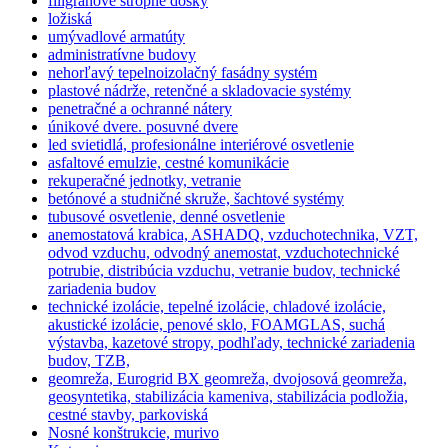
filigránové stropné dosky
ložiská
umývadlové armatúty
administratívne budovy
nehorľavý tepelnoizolačný fasádny systém
plastové nádrže, retenčné a skladovacie systémy
penetračné a ochranné nátery
únikové dvere. posuvné dvere
led svietidlá, profesionálne interiérové osvetlenie
asfaltové emulzie, cestné komunikácie
rekuperačné jednotky, vetranie
betónové a studničné skruže, šachtové systémy
tubusové osvetlenie, denné osvetlenie
anemostatová krabica, ASHADQ, vzduchotechnika, VZT,
odvod vzduchu, odvodný anemostat, vzduchotechnické
potrubie, distribúcia vzduchu, vetranie budov, technické
zariadenia budov
technické izolácie, tepelné izolácie, chladové izolácie,
akustické izolácie, penové sklo, FOAMGLAS, suchá
výstavba, kazetové stropy, podhľady, technické zariadenia
budov, TZB,
geomreža, Eurogrid BX geomreža, dvojosová geomreža,
geosyntetika, stabilizácia kameniva, stabilizácia podložia,
cestné stavby, parkoviská
Nosné konštrukcie, murivo