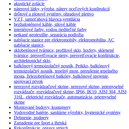
akustické zolácie
náterové látky, výroba, nátery oceľových konštrukcií
drôtové a plotové systémy. ohradové pletivo
VZT, samoťahová hlavica,ventilácia
bezhalogénové káble, silové káble
interiérové farby. vodou riediteľné farby
netkané geotextílie, separácia podložia
nabíjacie stanice pre elektromobily, elektromobilita, AC
nabíjacie stanice,
sklobetónové tvárnice, profilové sklo, luxfery, sklenené
tvárnice, presvetľovacie steny, presvetľovacie konštrukcie,
architektonické sklo,
balkónový termoizolačný nosník, Peikko, balkónový
termoizolačný nosník, tepelný most, prerušenie tepelného
mosta, železobetónové balkóny, balkónové spojenie,
spojovací prvok
nerezové rozvádzačové skrine, nerezové skrine, priemyselné
rozvádzače, rozvádzačové skrine, IP66, IK10, AISI 304, AISI
316L, elektrické rozvádzače, automatizácia, priemyselné
skrine
Montované budovy, kontajnery
Vodovodné batérie, sanitárne výrobky, hygienické systémy
Debnenie, podpery
Zariadenie pre šport a ihriská
Rekonštrukcie, opravy striech