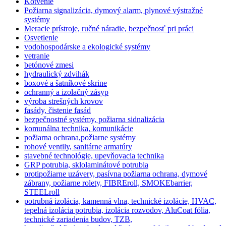
Kotvenie
Požiarna signalizácia, dymový alarm, plynové výstražné
systémy
Meracie prístroje, ručné náradie, bezpečnosť pri práci
Osvetlenie
vodohospodárske a ekologické systémy
vetranie
betónové zmesi
hydraulický zdvihák
boxové a šatníkové skrine
ochranný a izolačný zásyp
výroba strešných krovov
fasády, čistenie fasád
bezpečnostné systémy, požiarna sidnalizácia
komunálna technika, komunikácie
požiarna ochrana,požiarne systémy
rohové ventily, sanitárne armatúry
stavebné technológie, upevňovacia technika
GRP potrubia, sklolaminátové potrubia
protipožiarne uzávery, pasívna požiarna ochrana, dymové
zábrany, požiarne rolety, FIBREroll, SMOKEbarrier,
STEELroll
potrubná izolácia, kamenná vlna, technické izolácie, HVAC,
tepelná izolácia potrubia, izolácia rozvodov, AluCoat fólia,
technické zariadenia budov, TZB,