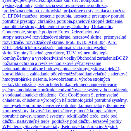
systémy
upevňpvacie
kompozitná kari sieť, kompozitná
výstuž
geobunky, stabilizácia svahov, spevnenie podložia,
protierózna ochrana, parkoviská, príjazdové cesty,
tesniaca manžeta
C, EPDM manžeta, tesnenie potrubia, utesnenie prestupov potrubí,
potrubné prestupy, chránička potrubia,
panelové stropné debnenie,
monolitické stropy, debnenie stropov, Dokaflex, Dokamatic,
Concremote, stropné podpery Eurex, železobetónové
stropy,
nerezové rozvádzačové skrine, nerezové skrine, priemyselné
rozvádzače, rozvádzačové skrine, IP66, IK10, AISI 304, AISI
316L, elektrické rozvádzače, automatizácia, priemyselné
skrine
Komíny
Tepelné generátory, TÚV, výmenníky tepla,
komíny
Žeriavy a vysokozdvižné vozíky
Obchodné zariadenie
BOZP,
požiarna ochrana a revízie
schodiskové výťahy
rezanie
betónu
administratívne budovy
napínacie stropy
trysková injektáž,
konsolidácia a zakladanie pôdy
drenáž
zábradlia
nivelačné a stierkové
hmoty
strojárske riešenia, kovoobrábanie, výroba strojných
celkov
klimatizácia, vzduchotechnika, rekuperácia
upevňovacie
sytémy, modulárne konštrukcie
odvodňovacie systémy. hospodárenie
s vodou
adiabatické chladenie, Colt CoolStream S, priemyselné
chladenie, chladenie výrobných hál
technologické potrubné systémy,
priemyselné potrubie, nerezové potrubie, kompenzátory, tkaninové
kompenzátory, kovové kompenzátory, gumené kompenzátory,
potrubné závesy,
terasové systémy, rektifikačné terče, terče pod
dlažbu, nastaviteľné terče, podložky pod dlažbu, terasové profily,
WPC terasy
Stavebné materiály, Betónové konštrukcie, Výstuž