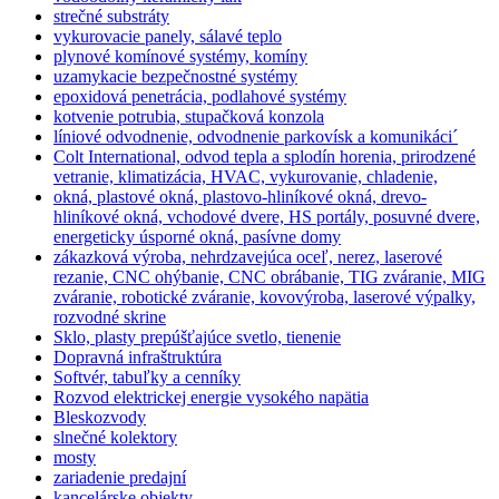
strečné substráty
vykurovacie panely, sálavé teplo
plynové komínové systémy, komíny
uzamykacie bezpečnostné systémy
epoxidová penetrácia, podlahové systémy
kotvenie potrubia, stupačková konzola
líniové odvodnenie, odvodnenie parkovísk a komunikáci´
Colt International, odvod tepla a splodín horenia, prirodzené
vetranie, klimatizácia, HVAC, vykurovanie, chladenie,
okná, plastové okná, plastovo-hliníkové okná, drevo-
hliníkové okná, vchodové dvere, HS portály, posuvné dvere,
energeticky úsporné okná, pasívne domy
zákazková výroba, nehrdzavejúca oceľ, nerez, laserové
rezanie, CNC ohýbanie, CNC obrábanie, TIG zváranie, MIG
zváranie, robotické zváranie, kovovýroba, laserové výpalky,
rozvodné skrine
Sklo, plasty prepúšťajúce svetlo, tienenie
Dopravná infraštruktúra
Softvér, tabuľky a cenníky
Rozvod elektrickej energie vysokého napätia
Bleskozvody
slnečné kolektory
mosty
zariadenie predajní
kancelárske objekty