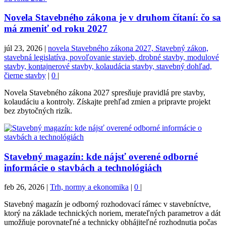
Novela Stavebného zákona je v druhom čítaní: čo sa
má zmeniť od roku 2027
júl 23, 2026
|
novela Stavebného zákona 2027, Stavebný zákon,
stavebná legislatíva, povoľovanie stavieb, drobné stavby, modulové
stavby, kontajnerové stavby, kolaudácia stavby, stavebný dohľad,
čierne stavby
|
0
|
Novela Stavebného zákona 2027 spresňuje pravidlá pre stavby,
kolaudáciu a kontroly. Získajte prehľad zmien a pripravte projekt
bez zbytočných rizík.
Stavebný magazín: kde nájsť overené odborné
informácie o stavbách a technológiách
feb 26, 2026
|
Trh, normy a ekonomika
|
0
|
Stavebný magazín je odborný rozhodovací rámec v stavebníctve,
ktorý na základe technických noriem, merateľných parametrov a dát
umožňuje porovnateľné a technicky obhájiteľné rozhodnutia počas