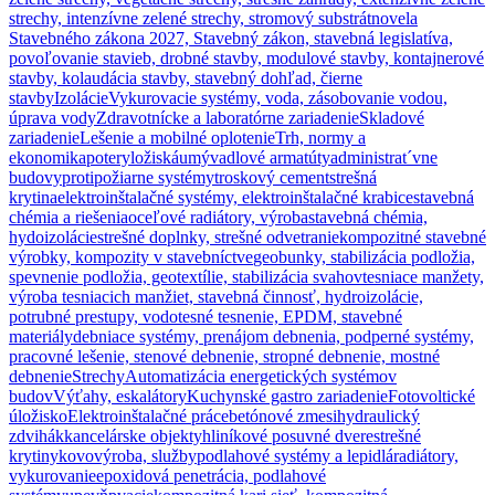
strechy, intenzívne zelené strechy, stromový substrát
novela
Stavebného zákona 2027, Stavebný zákon, stavebná legislatíva,
povoľovanie stavieb, drobné stavby, modulové stavby, kontajnerové
stavby, kolaudácia stavby, stavebný dohľad, čierne
stavby
Izolácie
Vykurovacie systémy, voda, zásobovanie vodou,
úprava vody
Zdravotnícke a laboratórne zariadenie
Skladové
zariadenie
Lešenie a mobilné oplotenie
Trh, normy a
ekonomika
potery
ložiská
umývadlové armatúty
administrat´vne
budovy
protipožiarne systémy
troskový cement
strešná
krytina
elektroinštalačné systémy, elektroinštalačné krabice
stavebná
chémia a riešenia
oceľové radiátory, výroba
stavebná chémia,
hydoizolácie
strešné doplnky, strešné odvetranie
kompozitné stavebné
výrobky, kompozity v stavebníctve
geobunky, stabilizácia podložia,
spevnenie podložia, geotextílie, stabilizácia svahov
tesniace manžety,
výroba tesniacich manžiet, stavebná činnosť, hydroizolácie,
potrubné prestupy, vodotesné tesnenie, EPDM, stavebné
materiály
debniace systémy, prenájom debnenia, podperné systémy,
pracovné lešenie, stenové debnenie, stropné debnenie, mostné
debnenie
Strechy
Automatizácia energetických systémov
budov
Výťahy, eskalátory
Kuchynské gastro zariadenie
Fotovoltické
úložisko
Elektroinštalačné práce
betónové zmesi
hydraulický
zdvihák
kancelárske objekty
hliníkové posuvné dvere
strešné
krytiny
kovovýroba, služby
podlahové systémy a lepidlá
radiátory,
vykurovanie
epoxidová penetrácia, podlahové