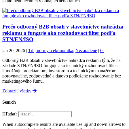
jednotného technicky obhájiteľného rámca.
Prečo odborný B2B obsah v stavebníctve nahrádza
reklamu a funguje ako rozhodovací filter podľa
STN/EN/ISO
jan 20, 2026
|
Trh, normy a ekonomika
,
Nezaradené
|
0
|
Odborný B2B obsah v stavebníctve nahrádza reklamu tým, že na
základe STN/EN/ISO funguje ako technický rozhodovací filter.
Umožňuje projektantom, investorom a technickým manažérom
porovnateľné, zodpovedné a dátovo podložené rozhodovanie bez
marketingového šumu.
Zobraziť všetky
Search
Hľadať:
When autocomplete results are available use up and down arrows to