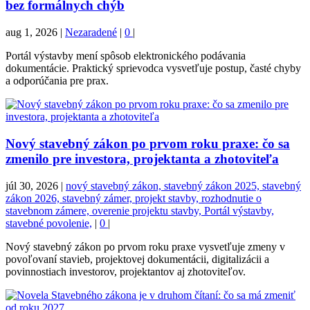
bez formálnych chýb
aug 1, 2026
|
Nezaradené
|
0
|
Portál výstavby mení spôsob elektronického podávania
dokumentácie. Praktický sprievodca vysvetľuje postup, časté chyby
a odporúčania pre prax.
Nový stavebný zákon po prvom roku praxe: čo sa
zmenilo pre investora, projektanta a zhotoviteľa
júl 30, 2026
|
nový stavebný zákon, stavebný zákon 2025, stavebný
zákon 2026, stavebný zámer, projekt stavby, rozhodnutie o
stavebnom zámere, overenie projektu stavby, Portál výstavby,
stavebné povolenie,
|
0
|
Nový stavebný zákon po prvom roku praxe vysvetľuje zmeny v
povoľovaní stavieb, projektovej dokumentácii, digitalizácii a
povinnostiach investorov, projektantov aj zhotoviteľov.