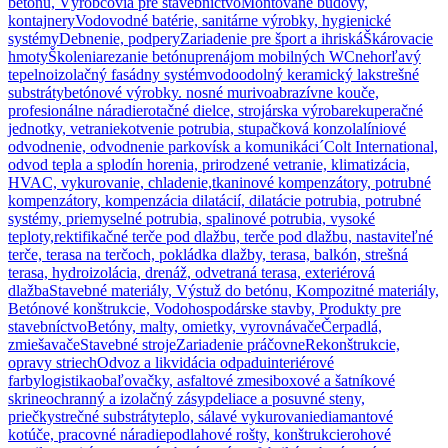
betónu, Výrobcovia pre stavebníctvo
Montované budovy,
kontajnery
Vodovodné batérie, sanitárne výrobky, hygienické
systémy
Debnenie, podpery
Zariadenie pre šport a ihriská
Škárovacie
hmoty
Školenia
rezanie betónu
prenájom mobilných WC
nehorľavý
tepelnoizolačný fasádny systém
vodoodolný keramický lak
strešné
substráty
betónové výrobky. nosné murivo
abrazívne kouče,
profesionálne náradie
rotačné dielce, strojárska výroba
rekuperačné
jednotky, vetranie
kotvenie potrubia, stupačková konzola
líniové
odvodnenie, odvodnenie parkovísk a komunikáci´
Colt International,
odvod tepla a splodín horenia, prirodzené vetranie, klimatizácia,
HVAC, vykurovanie, chladenie,
tkaninové kompenzátory, potrubné
kompenzátory, kompenzácia dilatácií, dilatácie potrubia, potrubné
systémy, priemyselné potrubia, spalinové potrubia, vysoké
teploty,
rektifikačné terče pod dlažbu, terče pod dlažbu, nastaviteľné
terče, terasa na terčoch, pokládka dlažby, terasa, balkón, strešná
terasa, hydroizolácia, drenáž, odvetraná terasa, exteriérová
dlažba
Stavebné materiály, Výstuž do betónu, Kompozitné materiály,
Betónové konštrukcie, Vodohospodárske stavby, Produkty pre
stavebníctvo
Betóny, malty, omietky, vyrovnávače
Čerpadlá,
zmiešavače
Stavebné stroje
Zariadenie práčovne
Rekonštrukcie,
opravy striech
Odvoz a likvidácia odpadu
interiérové
farby
logistika
obaľovačky, asfaltové zmesi
boxové a šatníkové
skrine
ochranný a izolačný zásyp
deliace a posuvné steny,
priečky
strečné substráty
teplo, sálavé vykurovanie
diamantové
kotúče, pracovné náradie
podlahové rošty, konštrukcie
rohové