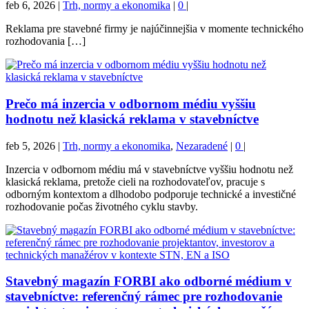
feb 6, 2026
|
Trh, normy a ekonomika
|
0
|
Reklama pre stavebné firmy je najúčinnejšia v momente technického
rozhodovania […]
Prečo má inzercia v odbornom médiu vyššiu
hodnotu než klasická reklama v stavebníctve
feb 5, 2026
|
Trh, normy a ekonomika
,
Nezaradené
|
0
|
Inzercia v odbornom médiu má v stavebníctve vyššiu hodnotu než
klasická reklama, pretože cieli na rozhodovateľov, pracuje s
odborným kontextom a dlhodobo podporuje technické a investičné
rozhodovanie počas životného cyklu stavby.
Stavebný magazín FORBI ako odborné médium v
stavebníctve: referenčný rámec pre rozhodovanie