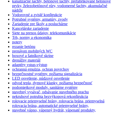
kanalizačné šachty, betónové šachty, prefabrikované betónové
prvky, železobetónové rúry, vodomerné šachty, akumulačné
nádrže
Vodorovné a zvislé konštrukcie
Potrubné systémy, armatúry, zvody
Zariadenie pre školy a posluchárne
Kancelárske zariadenie
Siete na prenos údajov, telekomunikácie
Trh, normy a ekonomika
potery
rezanie betónu
prenájom mobilných WC
boxové a šatníkové skrine
drenážny materiál
adaptéry vstup-výstup
ochranná emulzia, ochran povrchov
bezpečnostné systémy. požiarna signalizácia
LED osvetlenie, núdzové osvetlenie
odvod tepla, dymové klapky. požiarna bezpečnosť
podomietkové moduly. sanitárne systémy
stavebný vysávač, odsávanie stavebného prachu
nekruhové potrubia bezvýkopová rekonštrukcia
rolovacie priemyselné brány, rolovacia brána, priemyselná
rolovacia brána, automatické priemyselné brány,
stavebné vápno, vápenný hydrát, vápenaté produkty,