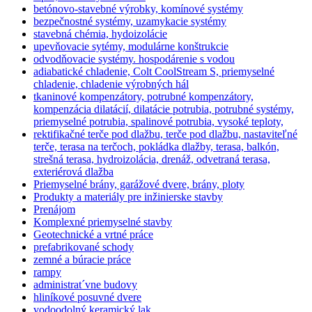
betónovo-stavebné výrobky, komínové systémy
bezpečnostné systémy, uzamykacie systémy
stavebná chémia, hydoizolácie
upevňovacie sytémy, modulárne konštrukcie
odvodňovacie systémy. hospodárenie s vodou
adiabatické chladenie, Colt CoolStream S, priemyselné
chladenie, chladenie výrobných hál
tkaninové kompenzátory, potrubné kompenzátory,
kompenzácia dilatácií, dilatácie potrubia, potrubné systémy,
priemyselné potrubia, spalinové potrubia, vysoké teploty,
rektifikačné terče pod dlažbu, terče pod dlažbu, nastaviteľné
terče, terasa na terčoch, pokládka dlažby, terasa, balkón,
strešná terasa, hydroizolácia, drenáž, odvetraná terasa,
exteriérová dlažba
Priemyselné brány, garážové dvere, brány, ploty
Produkty a materiály pre inžinierske stavby
Prenájom
Komplexné priemyselné stavby
Geotechnické a vrtné práce
prefabrikované schody
zemné a búracie práce
rampy
administrat´vne budovy
hliníkové posuvné dvere
vodoodolný keramický lak