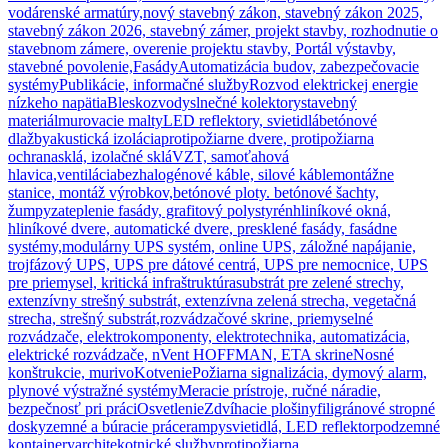
vodárenské armatúry,
nový stavebný zákon, stavebný zákon 2025,
stavebný zákon 2026, stavebný zámer, projekt stavby, rozhodnutie o
stavebnom zámere, overenie projektu stavby, Portál výstavby,
stavebné povolenie,
Fasády
Automatizácia budov, zabezpečovacie
systémy
Publikácie, informačné služby
Rozvod elektrickej energie
nízkeho napätia
Bleskozvody
slnečné kolektory
stavebný
materiál
murovacie malty
LED reflektory, svietidlá
betónové
dlažby
akustická izolácia
protipožiarne dvere, protipožiarna
ochrana
sklá, izolačné sklá
VZT, samoťahová
hlavica,ventilácia
bezhalogénové káble, silové káble
montážne
stanice, montáž výrobkov,
betónové ploty. betónové šachty,
žumpy
zateplenie fasády, grafitový polystyrén
hliníkové okná,
hliníkové dvere, automatické dvere, presklené fasády, fasádne
systémy,
modulárny UPS systém, online UPS, záložné napájanie,
trojfázový UPS, UPS pre dátové centrá, UPS pre nemocnice, UPS
pre priemysel, kritická infraštruktúra
substrát pre zelené strechy,
extenzívny strešný substrát, extenzívna zelená strecha, vegetačná
strecha, strešný substrát,
rozvádzačové skrine, priemyselné
rozvádzače, elektrokomponenty, elektrotechnika, automatizácia,
elektrické rozvádzače, nVent HOFFMAN, ETA skrine
Nosné
konštrukcie, murivo
Kotvenie
Požiarna signalizácia, dymový alarm,
plynové výstražné systémy
Meracie prístroje, ručné náradie,
bezpečnosť pri práci
Osvetlenie
Zdvíhacie plošiny
filigránové stropné
dosky
zemné a búracie práce
rampy
svietidlá, LED reflektor
podzemné
kontajnery
architekotnické služby
protipožiarna