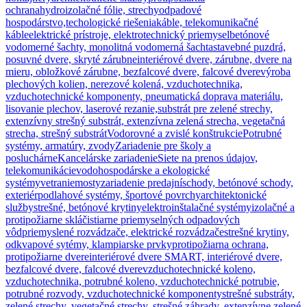
ochrana
hydroizolačné fólie, strechy
odpadové
hospodárstvo,techologické riešenia
káble, telekomunikačné
káble
elektrické prístroje, elektrotechnický priemysel
betónové
vodomerné šachty, monolitná vodomerná šachta
stavebné puzdrá,
posuvné dvere, skryté zárubne
interiérové dvere, zárubne, dvere na
mieru, obložkové zárubne, bezfalcové dvere, falcové dvere
výroba
plechových kolien, nerezové kolená, vzduchotechnika,
vzduchotechnické komponenty, pneumatická doprava materiálu,
lisovanie plechov, laserové rezanie,
substrát pre zelené strechy,
extenzívny strešný substrát, extenzívna zelená strecha, vegetačná
strecha, strešný substrát
Vodorovné a zvislé konštrukcie
Potrubné
systémy, armatúry, zvody
Zariadenie pre školy a
posluchárne
Kancelárske zariadenie
Siete na prenos údajov,
telekomunikácie
vodohospodárske a ekologické
systémy
vetranie
mosty
zariadenie predajní
schody, betónové schody,
exteriér
podlahové systémy, športové povrchy
architektonické
služby
strešné, betónové krytiny
elektroinštalačné systémy
izolačné a
protipožiarne sklá
čistiarne priemyselných odpadových
vôd
priemyslené rozvádzače, elektrické rozvádzače
strešné krytiny,
odkvapové sytémy, klampiarske prvky
protipožiarna ochrana,
protipožiarne dvere
interiérové dvere SMART, interiérové dvere,
bezfalcové dvere, falcové dvere
vzduchotechnické koleno,
vzduchotechnika, potrubné koleno, vzduchotechnické potrubie,
potrubné rozvody, vzduchotechnické komponenty
strešné substráty,
zelené strechy, vegetačné strechy, strešné záhrady, extenzívne zelené