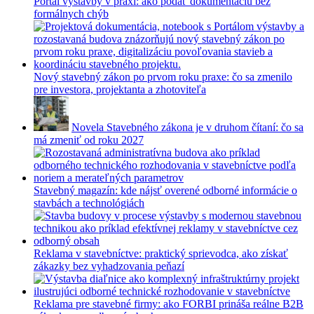
Portál výstavby v praxi: ako podať dokumentáciu bez
formálnych chýb
Nový stavebný zákon po prvom roku praxe: čo sa zmenilo
pre investora, projektanta a zhotoviteľa
Novela Stavebného zákona je v druhom čítaní: čo sa
má zmeniť od roku 2027
Stavebný magazín: kde nájsť overené odborné informácie o
stavbách a technológiách
Reklama v stavebníctve: praktický sprievodca, ako získať
zákazky bez vyhadzovania peňazí
Reklama pre stavebné firmy: ako FORBI prináša reálne B2B