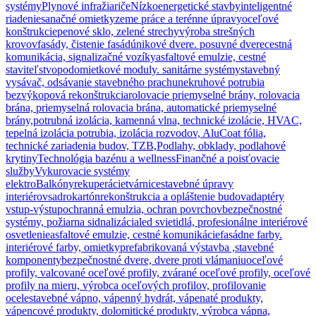
systémy
Plynové infražiariče
Nízkoenergetické stavby
inteligentné
riadenie
sanačné omietky
zeme práce a terénne úpravy
oceľové
konštrukcie
penové sklo, zelené strechy
výroba strešných
krovov
fasády, čistenie fasád
únikové dvere. posuvné dvere
cestná
komunikácia, signalizačné vozíky
asfaltové emulzie, cestné
staviteľstvo
podomietkové moduly. sanitárne systémy
stavebný
vysávač, odsávanie stavebného prachu
nekruhové potrubia
bezvýkopová rekonštrukcia
rolovacie priemyselné brány, rolovacia
brána, priemyselná rolovacia brána, automatické priemyselné
brány,
potrubná izolácia, kamenná vlna, technické izolácie, HVAC,
tepelná izolácia potrubia, izolácia rozvodov, AluCoat fólia,
technické zariadenia budov, TZB,
Podlahy, obklady, podlahové
krytiny
Technológia bazénu a wellness
Finančné a poisťovacie
služby
Vykurovacie systémy
elektro
Balkóny
rekuperácie
tvárnice
stavebné úpravy
interiérov
sadrokartón
rekonštrukcia a opláštenie budov
adaptéry
vstup-výstup
ochranná emulzia, ochran povrchov
bezpečnostné
systémy, požiarna sidnalizácia
led svietidlá, profesionálne interiérové
osvetlenie
asfaltové emulzie, cestné komunikácie
fasádne farby.
interiérové farby, omietky
prefabrikovaná výstavba ,stavebné
komponenty
bezpečnostné dvere, dvere proti vlámaniu
oceľové
profily, valcované oceľové profily, zvárané oceľové profily, oceľové
profily na mieru, výrobca oceľových profilov, profilovanie
ocele
stavebné vápno, vápenný hydrát, vápenaté produkty,
vápencové produkty, dolomitické produkty, výrobca vápna,