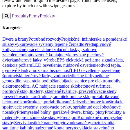
review and enter to go to the desired page. Touch device users,
explore by touch or with swipe gestures.
Produkty
Firmy
Projekty
Kategórie
Dvere a brány
Potrubné rozvody
Projekčné, inžinierske a poradenské
služby
Vykurovacie systémy tepelné čerpadlo
Predaj
plynové
kotly
sanačné práce
fasádne izolačné dosky , soklové
zateplenie
polopodzemné kontajnery
ka
revízne plechové
dvierka
náterové látky, výroba
EPS elektrická požiarna signalizácia,
detekcia požiaru
LED osvetlenie, núdzové osvetlenie
odvod tepla,
dymové klapky. požiarna bezpečnosť
LED osvetlenie, osvetlenie
športovísk
interiérové farby. vodou riediteľné farby
netkané
geotextílie, separácia podložia
nabíjacie stanice pre elektromobily,
elektromobilita, AC nabíjacie stanice,
sklobetónové tvárnice,
profilové sklo, luxfery, sklenené tvárnice, presvetľovacie steny,
presvetľovacie konštrukcie, architektonické sklo,
prefabrikované
betónové konštrukcie, prefabrikované železobetónové konštrukcie,
spojovacie systémy, spojovacie prvky, spriahnuté oceľobetónové
nosníky
Priemyselné brány, garážové dvere, brány, ploty
Produkty a
materiály pre inžinierske stavby
Prenájom
Komplexné priemyselné
stavby
Servis
akustické panely
ubytovanie
sanačný roztok
sanita,
sanitárne kabínky
nadzemné kontajnery
recyklácia stavebného