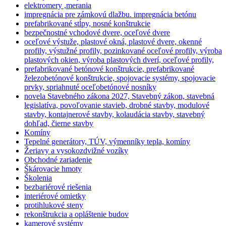
elektromery ,merania
impregnácia pre zámkovú dlažbu. impregnácia betónu
prefabrikované stĺpy, nosné konštrukcie
bezpečnostné vchodové dvere, oceľové dvere
oceľové výstuže, plastové okná, plastové dvere, okenné
profily, výstužné profily, pozinkované oceľové profily, výroba
plastových okien, výroba plastových dverí, oceľové profily,
prefabrikované betónové konštrukcie, prefabrikované
železobetónové konštrukcie, spojovacie systémy, spojovacie
prvky, spriahnuté oceľobetónové nosníky
novela Stavebného zákona 2027, Stavebný zákon, stavebná
legislatíva, povoľovanie stavieb, drobné stavby, modulové
stavby, kontajnerové stavby, kolaudácia stavby, stavebný
dohľad, čierne stavby
Komíny
Tepelné generátory, TÚV, výmenníky tepla, komíny
Žeriavy a vysokozdvižné vozíky
Obchodné zariadenie
Škárovacie hmoty
Školenia
bezbariérové riešenia
interiérové omietky
protihlukové steny
rekonštrukcia a opláštenie budov
kamerové systémy