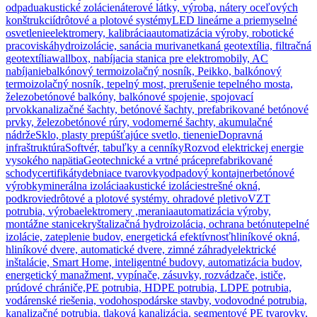
odpadu
akustické zolácie
náterové látky, výroba, nátery oceľových
konštrukcií
drôtové a plotové systémy
LED lineárne a priemyselné
osvetlenie
elektromery, kalibrácia
automatizácia výroby, robotické
pracoviská
hydroizolácie, sanácia muriva
netkaná geotextília, filtračná
geotextília
wallbox, nabíjacia stanica pre elektromobily, AC
nabíjanie
balkónový termoizolačný nosník, Peikko, balkónový
termoizolačný nosník, tepelný most, prerušenie tepelného mosta,
železobetónové balkóny, balkónové spojenie, spojovací
prvok
kanalizačné šachty, betónové šachty, prefabrikované betónové
prvky, železobetónové rúry, vodomerné šachty, akumulačné
nádrže
Sklo, plasty prepúšťajúce svetlo, tienenie
Dopravná
infraštruktúra
Softvér, tabuľky a cenníky
Rozvod elektrickej energie
vysokého napätia
Geotechnické a vrtné práce
prefabrikované
schody
certifikáty
debniace tvarovky
odpadový kontajner
betónové
výrobky
minerálna izolácia
akustické izolácie
strešné okná,
podkrovie
drôtové a plotové systémy. ohradové pletivo
VZT
potrubia, výroba
elektromery ,merania
automatizácia výroby,
montážne stanice
kryštalizačná hydroizolácia, ochrana betónu
tepelné
izolácie, zateplenie budov, energetická efektívnosť
hliníkové okná,
hliníkové dvere, automatické dvere, zimné záhrady
elektrické
inštalácie, Smart Home, inteligentné budovy, automatizácia budov,
energetický manažment, vypínače, zásuvky, rozvádzače, ističe,
prúdové chrániče,
PE potrubia, HDPE potrubia, LDPE potrubia,
vodárenské riešenia, vodohospodárske stavby, vodovodné potrubia,
kanalizačné potrubia, tlaková kanalizácia, segmentové PE tvarovky,