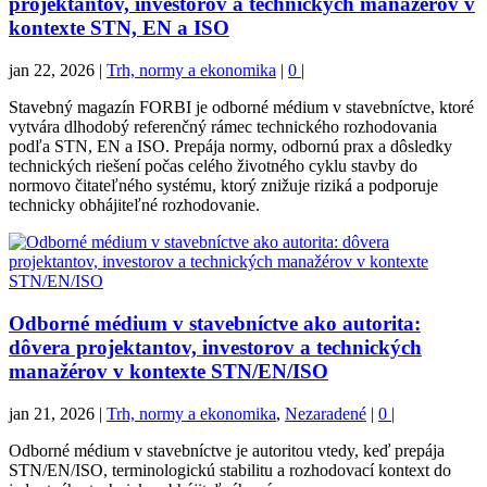
projektantov, investorov a technických manažérov v
kontexte STN, EN a ISO
jan 22, 2026
|
Trh, normy a ekonomika
|
0
|
Stavebný magazín FORBI je odborné médium v stavebníctve, ktoré
vytvára dlhodobý referenčný rámec technického rozhodovania
podľa STN, EN a ISO. Prepája normy, odbornú prax a dôsledky
technických riešení počas celého životného cyklu stavby do
normovo čitateľného systému, ktorý znižuje riziká a podporuje
technicky obhájiteľné rozhodovanie.
Odborné médium v stavebníctve ako autorita:
dôvera projektantov, investorov a technických
manažérov v kontexte STN/EN/ISO
jan 21, 2026
|
Trh, normy a ekonomika
,
Nezaradené
|
0
|
Odborné médium v stavebníctve je autoritou vtedy, keď prepája
STN/EN/ISO, terminologickú stabilitu a rozhodovací kontext do