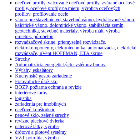
oceľové profily, valcované oceľové profily, zvárané oceľové
profily, oceľové profily na mieru, výrobca oceľových
profilov, profilovanie ocele
vápno pre stavebníctvo, stavebné vápno, hydrátované vápno,
kalcitické vápno, dolomitické vápno, stabilizácia zemín,
geotechnika, stavebné materiály, výroba mált, výroba
omietok, pórobetón,
rozvádzačové skrine, priemyselné rozvádzače,
elektrokomponenty, elektrotechnika, automatizácia, elektrické
rozvádzače, nVent HOFFMAN, ETA skrine
Strechy
Automatizácia energetických systémov budov
Výťahy, eskalátory
Kuchynské gastro zariadenie
Fotovoltické úložisko
BOZP, požiarna ochrana a revízie
interiérové farby
logistika
zariadenia pre imobilných
oceľové konštrukcie
penové sklo, zelené strechy
revízne plechové dvierka
náterové látky, výroba
drôtové a plotové systémy
VZT potrubia, výroba