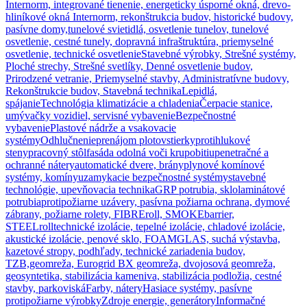
Internorm, integrované tienenie, energeticky úsporné okná, drevo-
hliníkové okná Internorm, rekonštrukcia budov, historické budovy,
pasívne domy,
tunelové svietidlá, osvetlenie tunelov, tunelové
osvetlenie, cestné tunely, dopravná infraštruktúra, priemyselné
osvetlenie, technické osvetlenie
Stavebné výrobky, Strešné systémy,
Ploché strechy, Strešné svetlíky, Denné osvetlenie budov,
Prirodzené vetranie, Priemyselné stavby, Administratívne budovy,
Rekonštrukcie budov, Stavebná technika
Lepidlá,
spájanie
Technológia klimatizácie a chladenia
Čerpacie stanice,
umývačky vozidiel, servisné vybavenie
Bezpečnostné
vybavenie
Plastové nádrže a vsakovacie
systémy
Odhlučnenie
prenájom plotov
stierky
protihlukové
steny
pracovný stôl
fasáda odolná voči krupobitiu
penetračné a
ochranné nátery
automatické dvere, brány
plynové komínové
systémy, komíny
uzamykacie bezpečnostné systémy
stavebné
technológie, upevňovacia technika
GRP potrubia, sklolaminátové
potrubia
protipožiarne uzávery, pasívna požiarna ochrana, dymové
zábrany, požiarne rolety, FIBREroll, SMOKEbarrier,
STEELroll
technické izolácie, tepelné izolácie, chladové izolácie,
akustické izolácie, penové sklo, FOAMGLAS, suchá výstavba,
kazetové stropy, podhľady, technické zariadenia budov,
TZB,
geomreža, Eurogrid BX geomreža, dvojosová geomreža,
geosyntetika, stabilizácia kameniva, stabilizácia podložia, cestné
stavby, parkoviská
Farby, nátery
Hasiace systémy, pasívne
protipožiarne výrobky
Zdroje energie, generátory
Informačné