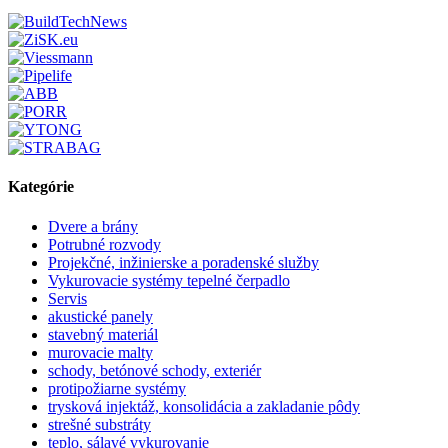
Kategórie
Dvere a brány
Potrubné rozvody
Projekčné, inžinierske a poradenské služby
Vykurovacie systémy tepelné čerpadlo
Servis
akustické panely
stavebný materiál
murovacie malty
schody, betónové schody, exteriér
protipožiarne systémy
trysková injektáž, konsolidácia a zakladanie pôdy
strešné substráty
teplo, sálavé vykurovanie