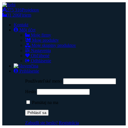
275 316
Projektov
31 206
Firiem
Kontakt
Môj účet
Moje firmy
Moje produkty
Moje skupiny produktov
Nastavenia
Obľúbené
Odhlásenie
Prihlásenie
Používateľské meno
Heslo
Pamätaj na ma
Zabudli ste heslo?
Registrácia