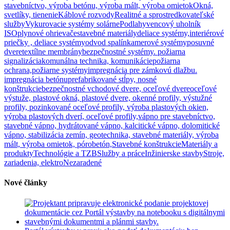
stavebníctvo, výroba betónu, výroba mált, výroba omietok
Okná,
svetlíky, tienenie
Káblové rozvody
Realitné a sprostredkovateľské
služby
Vykurovacie systémy solárne
Podlahy
vencový uholník
ISO
plynové ohrievače
stavebné materiály
deliace systémy,interiérové
priečky , deliace systémy
odvod spalín
kamerové systémy
posuvné
dvere
textílne membrány
bezpečnostné systémy. požiarna
signalizácia
komunálna technika, komunikácie
požiarna
ochrana,požiarne systémy
impregnácia pre zámkovú dlažbu.
impregnácia betónu
prefabrikované stĺpy, nosné
konštrukcie
bezpečnostné vchodové dvere, oceľové dvere
oceľové
výstuže, plastové okná, plastové dvere, okenné profily, výstužné
profily, pozinkované oceľové profily, výroba plastových okien,
výroba plastových dverí, oceľové profily,
vápno pre stavebníctvo,
stavebné vápno, hydrátované vápno, kalcitické vápno, dolomitické
vápno, stabilizácia zemín, geotechnika, stavebné materiály, výroba
mált, výroba omietok, pórobetón,
Stavebné konštrukcie
Materiály a
produkty
Technológie a TZB
Služby a práce
Inžinierske stavby
Stroje,
zariadenia, elektro
Nezaradené
Nové články