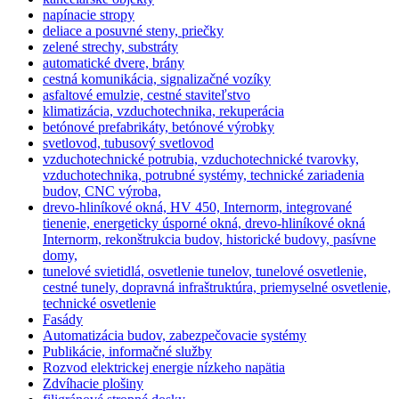
napínacie stropy
deliace a posuvné steny, priečky
zelené strechy, substráty
automatické dvere, brány
cestná komunikácia, signalizačné vozíky
asfaltové emulzie, cestné staviteľstvo
klimatizácia, vzduchotechnika, rekuperácia
betónové prefabrikáty, betónové výrobky
svetlovod, tubusový svetlovod
vzduchotechnické potrubia, vzduchotechnické tvarovky,
vzduchotechnika, potrubné systémy, technické zariadenia
budov, CNC výroba,
drevo-hliníkové okná, HV 450, Internorm, integrované
tienenie, energeticky úsporné okná, drevo-hliníkové okná
Internorm, rekonštrukcia budov, historické budovy, pasívne
domy,
tunelové svietidlá, osvetlenie tunelov, tunelové osvetlenie,
cestné tunely, dopravná infraštruktúra, priemyselné osvetlenie,
technické osvetlenie
Fasády
Automatizácia budov, zabezpečovacie systémy
Publikácie, informačné služby
Rozvod elektrickej energie nízkeho napätia
Zdvíhacie plošiny