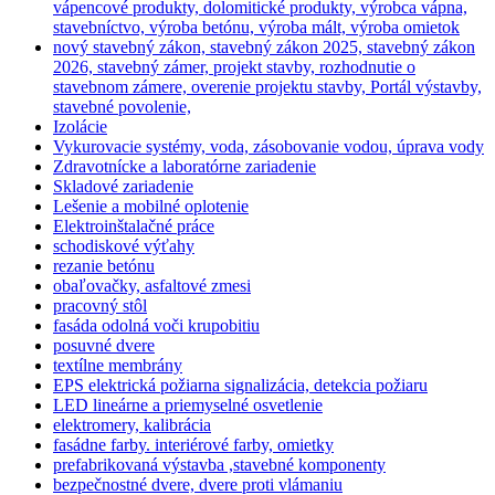
vápencové produkty, dolomitické produkty, výrobca vápna,
stavebníctvo, výroba betónu, výroba mált, výroba omietok
nový stavebný zákon, stavebný zákon 2025, stavebný zákon
2026, stavebný zámer, projekt stavby, rozhodnutie o
stavebnom zámere, overenie projektu stavby, Portál výstavby,
stavebné povolenie,
Izolácie
Vykurovacie systémy, voda, zásobovanie vodou, úprava vody
Zdravotnícke a laboratórne zariadenie
Skladové zariadenie
Lešenie a mobilné oplotenie
Elektroinštalačné práce
schodiskové výťahy
rezanie betónu
obaľovačky, asfaltové zmesi
pracovný stôl
fasáda odolná voči krupobitiu
posuvné dvere
textílne membrány
EPS elektrická požiarna signalizácia, detekcia požiaru
LED lineárne a priemyselné osvetlenie
elektromery, kalibrácia
fasádne farby. interiérové farby, omietky
prefabrikovaná výstavba ,stavebné komponenty
bezpečnostné dvere, dvere proti vlámaniu