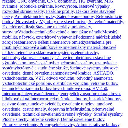
rezanie, CNC ohýbanie, CNC obrábanie, TIG zváranie, MIG
zváranie, robotické zváranie, kovovýroba, laserové výpalky,
rozvodné skrine
Fasády, Fasádne profily, Dekoratívne stavebné
prvky, Architektonické prvky, Zatepľovanie budov, Rekonštrukcie
budov, Novostavby, Výrobky pre stavebníctvo, Stavebné materiály,
Exteriérový dizajn
Stavebné materiály, polotovary,
suroviny
Vzduchotechnika
Stavebné a montážne náradie
Mestský
mobiliár, nábytok, exteriérové vybavenie
Podzemné nádrže
Ľudské
zdroje
bezbariérové riešenia
interiérové omietky
zariadenia pre
imobilných
boxové a šatníkové skrine
drenážny materiál
plastové
nádrže, retenčné a skladovacie systémy
zelené strechy,
substráty
vykurovacie panely, sálavé teplo
betónovo-stavebné
výrobky, komínové systémy
bezpečnostné systémy, uzamykacie
systémy
betónové a studničné skruže, šachtové systémy
tubusové
osvetlenie, denné osvetlenie
anemostatová krabica, ASHADQ,
vzduchotechnika, VZT, odvod vzduchu, odvodný anemostat,
vzduchotechnické potrubie, distribúcia vzduchu, vetranie budov,
technické zariadenia budov
drevo-hliníkové okná, HV 450,
Internorm, integrované tienenie, energeticky úsporné okná, drevo-
hliníkové okná Internorm, rekonštrukcia budov, historické budovy,
pasívne domy,
tunelové svietidlá, osvetlenie tunelov, tunelové
osvetlenie, cestné tunely, dopravná infraštruktúra, priemyselné
osvetlenie, technické osvetlenie
Stavebné výrobky, Strešné systémy,
Ploché strechy, Strešné svetlíky, Denné osvetlenie budov,
Prirodzené vetranie, Priemyselné stavby, Administratívne budovy,