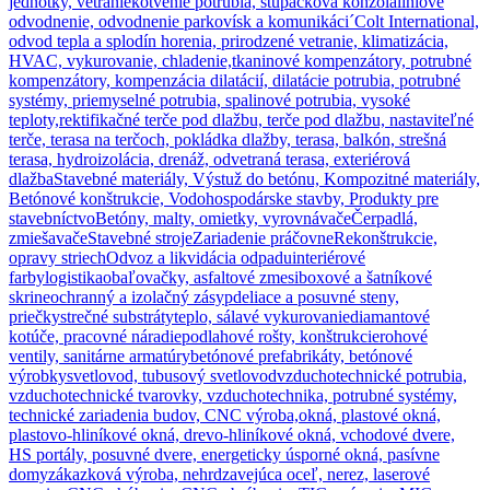
jednotky, vetranie
kotvenie potrubia, stupačková konzola
líniové
odvodnenie, odvodnenie parkovísk a komunikáci´
Colt International,
odvod tepla a splodín horenia, prirodzené vetranie, klimatizácia,
HVAC, vykurovanie, chladenie,
tkaninové kompenzátory, potrubné
kompenzátory, kompenzácia dilatácií, dilatácie potrubia, potrubné
systémy, priemyselné potrubia, spalinové potrubia, vysoké
teploty,
rektifikačné terče pod dlažbu, terče pod dlažbu, nastaviteľné
terče, terasa na terčoch, pokládka dlažby, terasa, balkón, strešná
terasa, hydroizolácia, drenáž, odvetraná terasa, exteriérová
dlažba
Stavebné materiály, Výstuž do betónu, Kompozitné materiály,
Betónové konštrukcie, Vodohospodárske stavby, Produkty pre
stavebníctvo
Betóny, malty, omietky, vyrovnávače
Čerpadlá,
zmiešavače
Stavebné stroje
Zariadenie práčovne
Rekonštrukcie,
opravy striech
Odvoz a likvidácia odpadu
interiérové
farby
logistika
obaľovačky, asfaltové zmesi
boxové a šatníkové
skrine
ochranný a izolačný zásyp
deliace a posuvné steny,
priečky
strečné substráty
teplo, sálavé vykurovanie
diamantové
kotúče, pracovné náradie
podlahové rošty, konštrukcie
rohové
ventily, sanitárne armatúry
betónové prefabrikáty, betónové
výrobky
svetlovod, tubusový svetlovod
vzduchotechnické potrubia,
vzduchotechnické tvarovky, vzduchotechnika, potrubné systémy,
technické zariadenia budov, CNC výroba,
okná, plastové okná,
plastovo-hliníkové okná, drevo-hliníkové okná, vchodové dvere,
HS portály, posuvné dvere, energeticky úsporné okná, pasívne
domy
zákazková výroba, nehrdzavejúca oceľ, nerez, laserové