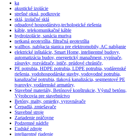
ka
akustické izolácie
strešné okná, podkrovie
sklá, izolačné sklá
odpadové hospodárstvo,techologické riešenia
káble, telekomunikačné káble
hydroizolácie, sanácia muriva
netkaná geotextília, filtračná geotextília
wallbox, nabíjacia stanica pre elektromobily, AC nabíjanie
elektrické inštalácie, Smart Home, inteligentné budovy,
automatizácia budov, energetický manažment, vypínače,
zásuvky, rozvádzače, ističe, prúdové chrániče,
PE potrubia, HDPE potrubia, LDPE potrubia, vodárenské
riešenia, vodohospodárske stavby, vodovodné potrubia,
kanalizačné potrubia, tlaková kanalizácia, segmentové PE
tvarovky, vodárenské armatúry,
Stavebné materiály, Betónové konštrukcie, Výstuž betónu,
Výrobcovia pre stavebníctvo
Betóny, malty, omietky, vyrovnávače
Čerpadlá, zmiešavače
Stavebné stroje
Zariadenie práčovne
Podzemné nádrže
Ľudské zdroje
inteligentné riadenie