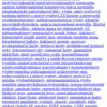
stavby
Servis
akustické panely
ubytovanie
sanačný roztok
sanita,
sanitárne kabínky
nadzemné kontajnery
recyklácia stavebného
odpadu
akustické zolácie
náterové látky, výroba, nátery oceľových
konštrukcií
drôtové a plotové systémy
LED lineárne a priemyselné
osvetlenie
elektromery, kalibrácia
automatizácia výroby, robotické
pracoviská
hydroizolácie, sanácia muriva
netkaná geotextília, filtračná
geotextília
wallbox, nabíjacia stanica pre elektromobily, AC
nabíjanie
balkónový termoizolačný nosník, Peikko, balkónový
termoizolačný nosník, tepelný most, prerušenie tepelného mosta,
železobetónové balkóny, balkónové spojenie, spojovací
prvok
kanalizačné šachty, betónové šachty, prefabrikované betónové
prvky, železobetónové rúry, vodomerné šachty, akumulačné
nádrže
Sklo, plasty prepúšťajúce svetlo, tienenie
Dopravná
infraštruktúra
Softvér, tabuľky a cenníky
Rozvod elektrickej energie
vysokého napätia
Geotechnické a vrtné práce
prefabrikované
schody
certifikáty
debniace tvarovky
odpadový kontajner
betónové
výrobky
minerálna izolácia
akustické izolácie
strešné okná,
podkrovie
drôtové a plotové systémy. ohradové pletivo
VZT
potrubia, výroba
elektromery ,merania
automatizácia výroby,
montážne stanice
kryštalizačná hydroizolácia, ochrana betónu
tepelné
izolácie, zateplenie budov, energetická efektívnosť
hliníkové okná,
hliníkové dvere, automatické dvere, zimné záhrady
elektrické
inštalácie, Smart Home, inteligentné budovy, automatizácia budov,
energetický manažment, vypínače, zásuvky, rozvádzače, ističe,
prúdové chrániče,
PE potrubia, HDPE potrubia, LDPE potrubia,