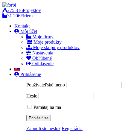
275 316
Projektov
31 206
Firiem
Kontakt
Môj účet
Moje firmy
Moje produkty
Moje skupiny produktov
Nastavenia
Obľúbené
Odhlásenie
Prihlásenie
Používateľské meno
Heslo
Pamätaj na ma
Zabudli ste heslo?
Registrácia