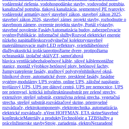
vodárenské riešenia, vodohospodárske stavby, vodovodné potrubia,
kanalizačné potrubia, tlaková kanalizácia, segmentové PE tvarovky,
vodárenské armatúry,
nový stavebný zákon, stavebný zákon 2025,
stavebný zákon 2026, stavebný zámer, projekt stavby, rozhodnutie o
stavebnom zámere, overenie projektu stavby, Portál výstavby,
stavebné povolenie,
Fasády
Automatizácia budov, zabezpečovacie
systémy
Publikácie, informačné služby
Rozvod elektrickej energie
nízkeho napätia
Bleskozvody
slnečné kolektory
stavebný
materiál
murovacie malty
LED reflektory, svietidlá
betónové
dlažby
akustická izolácia
protipožiarne dvere, protipožiarna
ochrana
sklá, izolačné sklá
VZT, samoťahová
hlavica,ventilácia
bezhalogénové káble, silové káble
montážne
stanice, montáž výrobkov,
betónové ploty. betónové šachty,
žumpy
zateplenie fasády, grafitový polystyrén
hliníkové okná,
hliníkové dvere, automatické dvere, presklené fasády, fasádne
systémy,
modulárny UPS systém, online UPS, záložné napájanie,
trojfázový UPS, UPS pre dátové centrá, UPS pre nemocnice, UPS
pre priemysel, kritická infraštruktúra
substrát pre zelené strechy,
extenzívny strešný substrát, extenzívna zelená strecha, vegetačná
strecha, strešný substrát,
rozvádzačové skrine, priemyselné
rozvádzače, elektrokomponenty, elektrotechnika, automatizácia,
elektrické rozvádzače, nVent HOFFMAN, ETA skrine
Stavebné
konštrukcie
Materiály a produkty
Technológie a TZB
Služby a
práce
Inžinierske stavby
Stroje, zariadenia, elektro
Nezaradené