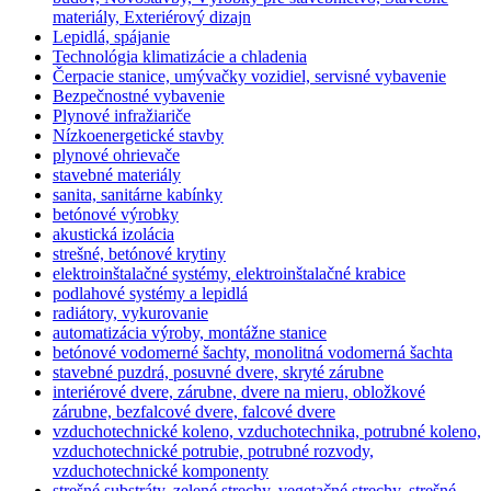
materiály, Exteriérový dizajn
Lepidlá, spájanie
Technológia klimatizácie a chladenia
Čerpacie stanice, umývačky vozidiel, servisné vybavenie
Bezpečnostné vybavenie
Plynové infražiariče
Nízkoenergetické stavby
plynové ohrievače
stavebné materiály
sanita, sanitárne kabínky
betónové výrobky
akustická izolácia
strešné, betónové krytiny
elektroinštalačné systémy, elektroinštalačné krabice
podlahové systémy a lepidlá
radiátory, vykurovanie
automatizácia výroby, montážne stanice
betónové vodomerné šachty, monolitná vodomerná šachta
stavebné puzdrá, posuvné dvere, skryté zárubne
interiérové dvere, zárubne, dvere na mieru, obložkové
zárubne, bezfalcové dvere, falcové dvere
vzduchotechnické koleno, vzduchotechnika, potrubné koleno,
vzduchotechnické potrubie, potrubné rozvody,
vzduchotechnické komponenty
strešné substráty, zelené strechy, vegetačné strechy, strešné