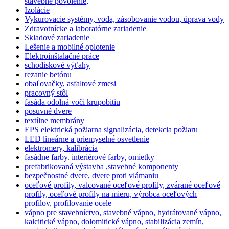
stavebné povolenie,
Izolácie
Vykurovacie systémy, voda, zásobovanie vodou, úprava vody
Zdravotnícke a laboratórne zariadenie
Skladové zariadenie
Lešenie a mobilné oplotenie
Elektroinštalačné práce
schodiskové výťahy
rezanie betónu
obaľovačky, asfaltové zmesi
pracovný stôl
fasáda odolná voči krupobitiu
posuvné dvere
textílne membrány
EPS elektrická požiarna signalizácia, detekcia požiaru
LED lineárne a priemyselné osvetlenie
elektromery, kalibrácia
fasádne farby. interiérové farby, omietky
prefabrikovaná výstavba ,stavebné komponenty
bezpečnostné dvere, dvere proti vlámaniu
oceľové profily, valcované oceľové profily, zvárané oceľové
profily, oceľové profily na mieru, výrobca oceľových
profilov, profilovanie ocele
vápno pre stavebníctvo, stavebné vápno, hydrátované vápno,
kalcitické vápno, dolomitické vápno, stabilizácia zemín,