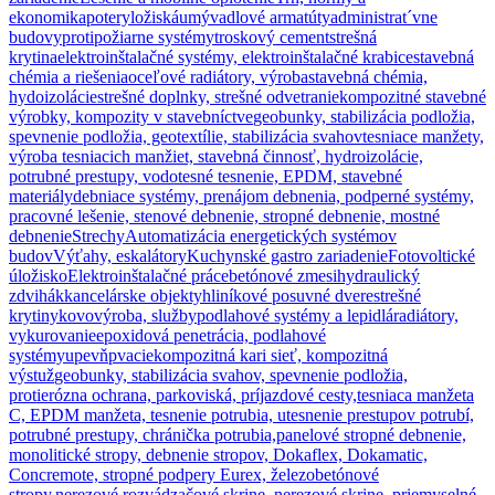
ekonomika
potery
ložiská
umývadlové armatúty
administrat´vne
budovy
protipožiarne systémy
troskový cement
strešná
krytina
elektroinštalačné systémy, elektroinštalačné krabice
stavebná
chémia a riešenia
oceľové radiátory, výroba
stavebná chémia,
hydoizolácie
strešné doplnky, strešné odvetranie
kompozitné stavebné
výrobky, kompozity v stavebníctve
geobunky, stabilizácia podložia,
spevnenie podložia, geotextílie, stabilizácia svahov
tesniace manžety,
výroba tesniacich manžiet, stavebná činnosť, hydroizolácie,
potrubné prestupy, vodotesné tesnenie, EPDM, stavebné
materiály
debniace systémy, prenájom debnenia, podperné systémy,
pracovné lešenie, stenové debnenie, stropné debnenie, mostné
debnenie
Strechy
Automatizácia energetických systémov
budov
Výťahy, eskalátory
Kuchynské gastro zariadenie
Fotovoltické
úložisko
Elektroinštalačné práce
betónové zmesi
hydraulický
zdvihák
kancelárske objekty
hliníkové posuvné dvere
strešné
krytiny
kovovýroba, služby
podlahové systémy a lepidlá
radiátory,
vykurovanie
epoxidová penetrácia, podlahové
systémy
upevňpvacie
kompozitná kari sieť, kompozitná
výstuž
geobunky, stabilizácia svahov, spevnenie podložia,
protierózna ochrana, parkoviská, príjazdové cesty,
tesniaca manžeta
C, EPDM manžeta, tesnenie potrubia, utesnenie prestupov potrubí,
potrubné prestupy, chránička potrubia,
panelové stropné debnenie,
monolitické stropy, debnenie stropov, Dokaflex, Dokamatic,
Concremote, stropné podpery Eurex, železobetónové
stropy,
nerezové rozvádzačové skrine, nerezové skrine, priemyselné