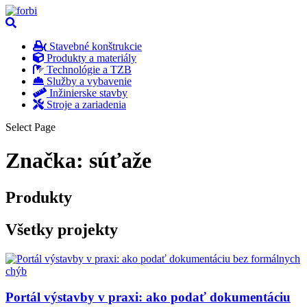
Stavebné konštrukcie
Produkty a materiály
Technológie a TZB
Služby a vybavenie
Inžinierske stavby
Stroje a zariadenia
Select Page
Značka:
súťaže
Produkty
Všetky projekty
Portál výstavby v praxi: ako podať dokumentáciu