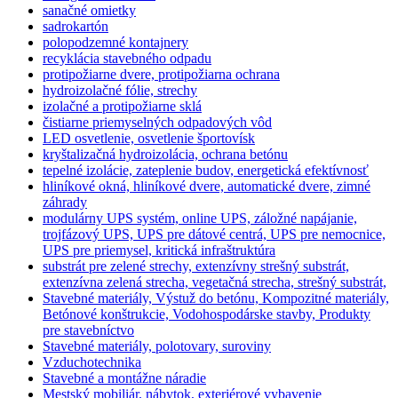
sanačné omietky
sadrokartón
polopodzemné kontajnery
recyklácia stavebného odpadu
protipožiarne dvere, protipožiarna ochrana
hydroizolačné fólie, strechy
izolačné a protipožiarne sklá
čistiarne priemyselných odpadových vôd
LED osvetlenie, osvetlenie športovísk
kryštalizačná hydroizolácia, ochrana betónu
tepelné izolácie, zateplenie budov, energetická efektívnosť
hliníkové okná, hliníkové dvere, automatické dvere, zimné
záhrady
modulárny UPS systém, online UPS, záložné napájanie,
trojfázový UPS, UPS pre dátové centrá, UPS pre nemocnice,
UPS pre priemysel, kritická infraštruktúra
substrát pre zelené strechy, extenzívny strešný substrát,
extenzívna zelená strecha, vegetačná strecha, strešný substrát,
Stavebné materiály, Výstuž do betónu, Kompozitné materiály,
Betónové konštrukcie, Vodohospodárske stavby, Produkty
pre stavebníctvo
Stavebné materiály, polotovary, suroviny
Vzduchotechnika
Stavebné a montážne náradie
Mestský mobiliár, nábytok, exteriérové vybavenie