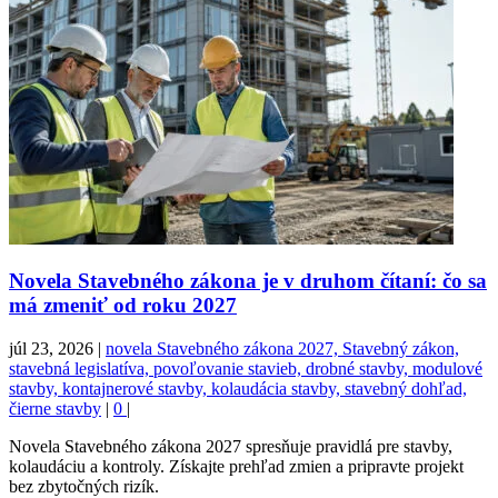
Novela Stavebného zákona je v druhom čítaní: čo sa
má zmeniť od roku 2027
júl 23, 2026
|
novela Stavebného zákona 2027, Stavebný zákon,
stavebná legislatíva, povoľovanie stavieb, drobné stavby, modulové
stavby, kontajnerové stavby, kolaudácia stavby, stavebný dohľad,
čierne stavby
|
0
|
Novela Stavebného zákona 2027 spresňuje pravidlá pre stavby,
kolaudáciu a kontroly. Získajte prehľad zmien a pripravte projekt
bez zbytočných rizík.