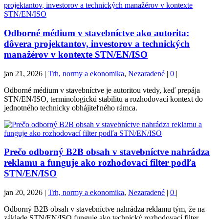
Odborné médium v stavebníctve ako autorita:
dôvera projektantov, investorov a technických
manažérov v kontexte STN/EN/ISO
jan 21, 2026
|
Trh, normy a ekonomika
,
Nezaradené
|
0
|
Odborné médium v stavebníctve je autoritou vtedy, keď prepája
STN/EN/ISO, terminologickú stabilitu a rozhodovací kontext do
jednotného technicky obhájiteľného rámca.
Prečo odborný B2B obsah v stavebníctve nahrádza
reklamu a funguje ako rozhodovací filter podľa
STN/EN/ISO
jan 20, 2026
|
Trh, normy a ekonomika
,
Nezaradené
|
0
|
Odborný B2B obsah v stavebníctve nahrádza reklamu tým, že na
základe STN/EN/ISO funguje ako technický rozhodovací filter.