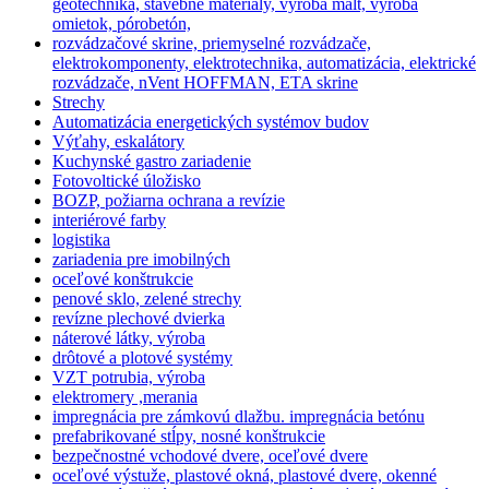
geotechnika, stavebné materiály, výroba mált, výroba
omietok, pórobetón,
rozvádzačové skrine, priemyselné rozvádzače,
elektrokomponenty, elektrotechnika, automatizácia, elektrické
rozvádzače, nVent HOFFMAN, ETA skrine
Strechy
Automatizácia energetických systémov budov
Výťahy, eskalátory
Kuchynské gastro zariadenie
Fotovoltické úložisko
BOZP, požiarna ochrana a revízie
interiérové farby
logistika
zariadenia pre imobilných
oceľové konštrukcie
penové sklo, zelené strechy
revízne plechové dvierka
náterové látky, výroba
drôtové a plotové systémy
VZT potrubia, výroba
elektromery ,merania
impregnácia pre zámkovú dlažbu. impregnácia betónu
prefabrikované stĺpy, nosné konštrukcie
bezpečnostné vchodové dvere, oceľové dvere
oceľové výstuže, plastové okná, plastové dvere, okenné