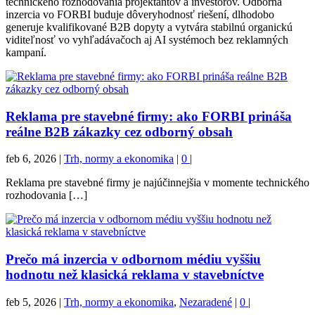
technického rozhodovania projektantov a investorov. Odborná
inzercia vo FORBI buduje dôveryhodnosť riešení, dlhodobo
generuje kvalifikované B2B dopyty a vytvára stabilnú organickú
viditeľnosť vo vyhľadávačoch aj AI systémoch bez reklamných
kampaní.
Reklama pre stavebné firmy: ako FORBI prináša
reálne B2B zákazky cez odborný obsah
feb 6, 2026
|
Trh, normy a ekonomika
|
0
|
Reklama pre stavebné firmy je najúčinnejšia v momente technického
rozhodovania […]
Prečo má inzercia v odbornom médiu vyššiu
hodnotu než klasická reklama v stavebníctve
feb 5, 2026
|
Trh, normy a ekonomika
,
Nezaradené
|
0
|