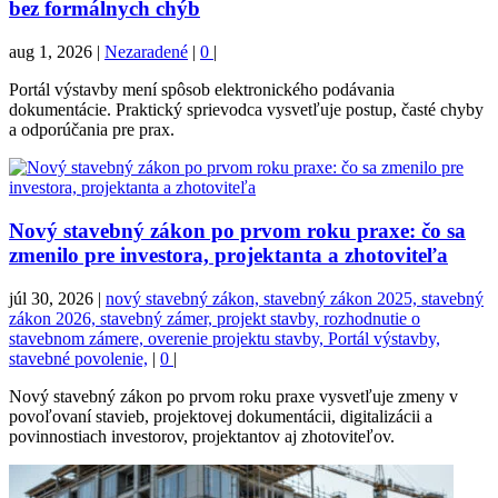
bez formálnych chýb
aug 1, 2026
|
Nezaradené
|
0
|
Portál výstavby mení spôsob elektronického podávania
dokumentácie. Praktický sprievodca vysvetľuje postup, časté chyby
a odporúčania pre prax.
Nový stavebný zákon po prvom roku praxe: čo sa
zmenilo pre investora, projektanta a zhotoviteľa
júl 30, 2026
|
nový stavebný zákon, stavebný zákon 2025, stavebný
zákon 2026, stavebný zámer, projekt stavby, rozhodnutie o
stavebnom zámere, overenie projektu stavby, Portál výstavby,
stavebné povolenie,
|
0
|
Nový stavebný zákon po prvom roku praxe vysvetľuje zmeny v
povoľovaní stavieb, projektovej dokumentácii, digitalizácii a
povinnostiach investorov, projektantov aj zhotoviteľov.