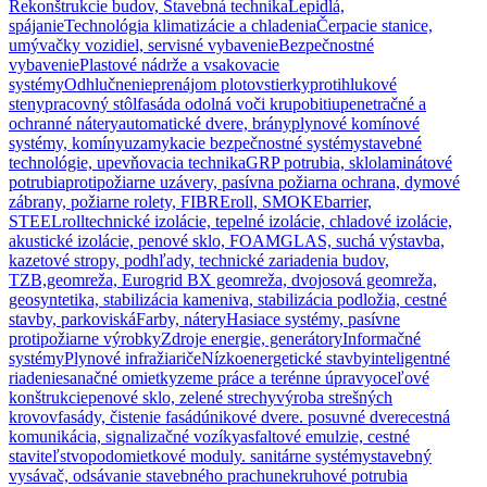
Rekonštrukcie budov, Stavebná technika
Lepidlá,
spájanie
Technológia klimatizácie a chladenia
Čerpacie stanice,
umývačky vozidiel, servisné vybavenie
Bezpečnostné
vybavenie
Plastové nádrže a vsakovacie
systémy
Odhlučnenie
prenájom plotov
stierky
protihlukové
steny
pracovný stôl
fasáda odolná voči krupobitiu
penetračné a
ochranné nátery
automatické dvere, brány
plynové komínové
systémy, komíny
uzamykacie bezpečnostné systémy
stavebné
technológie, upevňovacia technika
GRP potrubia, sklolaminátové
potrubia
protipožiarne uzávery, pasívna požiarna ochrana, dymové
zábrany, požiarne rolety, FIBREroll, SMOKEbarrier,
STEELroll
technické izolácie, tepelné izolácie, chladové izolácie,
akustické izolácie, penové sklo, FOAMGLAS, suchá výstavba,
kazetové stropy, podhľady, technické zariadenia budov,
TZB,
geomreža, Eurogrid BX geomreža, dvojosová geomreža,
geosyntetika, stabilizácia kameniva, stabilizácia podložia, cestné
stavby, parkoviská
Farby, nátery
Hasiace systémy, pasívne
protipožiarne výrobky
Zdroje energie, generátory
Informačné
systémy
Plynové infražiariče
Nízkoenergetické stavby
inteligentné
riadenie
sanačné omietky
zeme práce a terénne úpravy
oceľové
konštrukcie
penové sklo, zelené strechy
výroba strešných
krovov
fasády, čistenie fasád
únikové dvere. posuvné dvere
cestná
komunikácia, signalizačné vozíky
asfaltové emulzie, cestné
staviteľstvo
podomietkové moduly. sanitárne systémy
stavebný
vysávač, odsávanie stavebného prachu
nekruhové potrubia