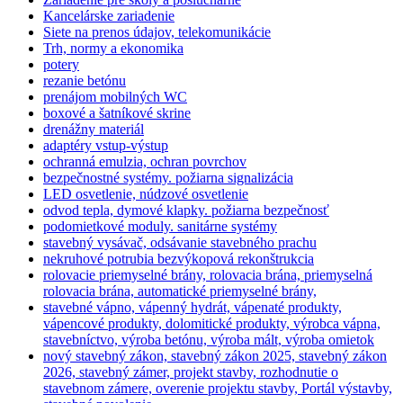
Kancelárske zariadenie
Siete na prenos údajov, telekomunikácie
Trh, normy a ekonomika
potery
rezanie betónu
prenájom mobilných WC
boxové a šatníkové skrine
drenážny materiál
adaptéry vstup-výstup
ochranná emulzia, ochran povrchov
bezpečnostné systémy. požiarna signalizácia
LED osvetlenie, núdzové osvetlenie
odvod tepla, dymové klapky. požiarna bezpečnosť
podomietkové moduly. sanitárne systémy
stavebný vysávač, odsávanie stavebného prachu
nekruhové potrubia bezvýkopová rekonštrukcia
rolovacie priemyselné brány, rolovacia brána, priemyselná
rolovacia brána, automatické priemyselné brány,
stavebné vápno, vápenný hydrát, vápenaté produkty,
vápencové produkty, dolomitické produkty, výrobca vápna,
stavebníctvo, výroba betónu, výroba mált, výroba omietok
nový stavebný zákon, stavebný zákon 2025, stavebný zákon
2026, stavebný zámer, projekt stavby, rozhodnutie o
stavebnom zámere, overenie projektu stavby, Portál výstavby,