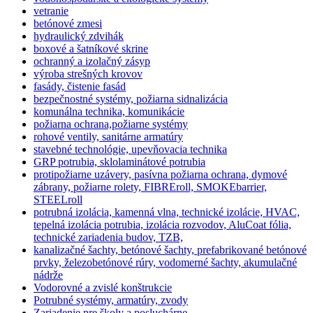
vetranie
betónové zmesi
hydraulický zdvihák
boxové a šatníkové skrine
ochranný a izolačný zásyp
výroba strešných krovov
fasády, čistenie fasád
bezpečnostné systémy, požiarna sidnalizácia
komunálna technika, komunikácie
požiarna ochrana,požiarne systémy
rohové ventily, sanitárne armatúry
stavebné technológie, upevňovacia technika
GRP potrubia, sklolaminátové potrubia
protipožiarne uzávery, pasívna požiarna ochrana, dymové
zábrany, požiarne rolety, FIBREroll, SMOKEbarrier,
STEELroll
potrubná izolácia, kamenná vlna, technické izolácie, HVAC,
tepelná izolácia potrubia, izolácia rozvodov, AluCoat fólia,
technické zariadenia budov, TZB,
kanalizačné šachty, betónové šachty, prefabrikované betónové
prvky, železobetónové rúry, vodomerné šachty, akumulačné
nádrže
Vodorovné a zvislé konštrukcie
Potrubné systémy, armatúry, zvody
Zariadenie pre školy a posluchárne