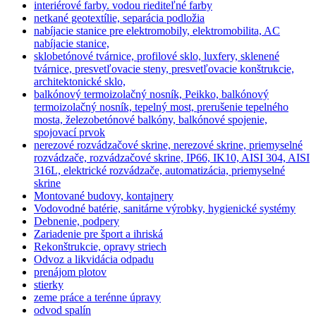
interiérové farby. vodou riediteľné farby
netkané geotextílie, separácia podložia
nabíjacie stanice pre elektromobily, elektromobilita, AC
nabíjacie stanice,
sklobetónové tvárnice, profilové sklo, luxfery, sklenené
tvárnice, presvetľovacie steny, presvetľovacie konštrukcie,
architektonické sklo,
balkónový termoizolačný nosník, Peikko, balkónový
termoizolačný nosník, tepelný most, prerušenie tepelného
mosta, železobetónové balkóny, balkónové spojenie,
spojovací prvok
nerezové rozvádzačové skrine, nerezové skrine, priemyselné
rozvádzače, rozvádzačové skrine, IP66, IK10, AISI 304, AISI
316L, elektrické rozvádzače, automatizácia, priemyselné
skrine
Montované budovy, kontajnery
Vodovodné batérie, sanitárne výrobky, hygienické systémy
Debnenie, podpery
Zariadenie pre šport a ihriská
Rekonštrukcie, opravy striech
Odvoz a likvidácia odpadu
prenájom plotov
stierky
zeme práce a terénne úpravy
odvod spalín