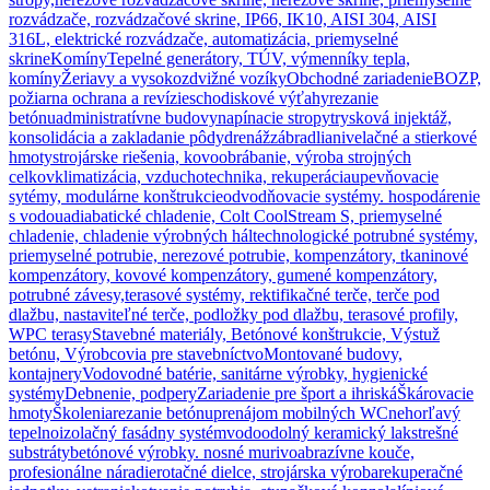
rozvádzače, rozvádzačové skrine, IP66, IK10, AISI 304, AISI
316L, elektrické rozvádzače, automatizácia, priemyselné
skrine
Komíny
Tepelné generátory, TÚV, výmenníky tepla,
komíny
Žeriavy a vysokozdvižné vozíky
Obchodné zariadenie
BOZP,
požiarna ochrana a revízie
schodiskové výťahy
rezanie
betónu
administratívne budovy
napínacie stropy
trysková injektáž,
konsolidácia a zakladanie pôdy
drenáž
zábradlia
nivelačné a stierkové
hmoty
strojárske riešenia, kovoobrábanie, výroba strojných
celkov
klimatizácia, vzduchotechnika, rekuperácia
upevňovacie
sytémy, modulárne konštrukcie
odvodňovacie systémy. hospodárenie
s vodou
adiabatické chladenie, Colt CoolStream S, priemyselné
chladenie, chladenie výrobných hál
technologické potrubné systémy,
priemyselné potrubie, nerezové potrubie, kompenzátory, tkaninové
kompenzátory, kovové kompenzátory, gumené kompenzátory,
potrubné závesy,
terasové systémy, rektifikačné terče, terče pod
dlažbu, nastaviteľné terče, podložky pod dlažbu, terasové profily,
WPC terasy
Stavebné materiály, Betónové konštrukcie, Výstuž
betónu, Výrobcovia pre stavebníctvo
Montované budovy,
kontajnery
Vodovodné batérie, sanitárne výrobky, hygienické
systémy
Debnenie, podpery
Zariadenie pre šport a ihriská
Škárovacie
hmoty
Školenia
rezanie betónu
prenájom mobilných WC
nehorľavý
tepelnoizolačný fasádny systém
vodoodolný keramický lak
strešné
substráty
betónové výrobky. nosné murivo
abrazívne kouče,
profesionálne náradie
rotačné dielce, strojárska výroba
rekuperačné