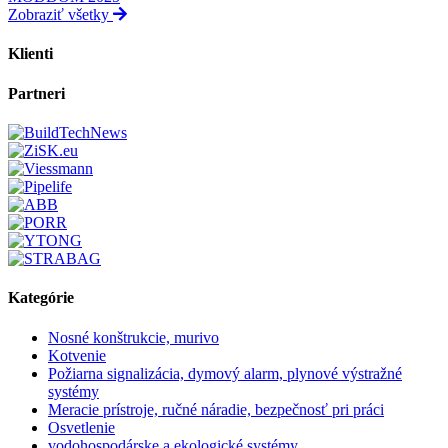
Zobraziť všetky
Klienti
Partneri
Kategórie
Nosné konštrukcie, murivo
Kotvenie
Požiarna signalizácia, dymový alarm, plynové výstražné
systémy
Meracie prístroje, ručné náradie, bezpečnosť pri práci
Osvetlenie
vodohospodárske a ekologické systémy