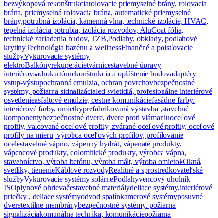
bezvýkopová rekonštrukcia
rolovacie priemyselné brány, rolovacia
brána, priemyselná rolovacia brána, automatické priemyselné
brány,
potrubná izolácia, kamenná vlna, technické izolácie, HVAC,
tepelná izolácia potrubia, izolácia rozvodov, AluCoat fólia,
technické zariadenia budov, TZB,
Podlahy, obklady, podlahové
krytiny
Technológia bazénu a wellness
Finančné a poisťovacie
služby
Vykurovacie systémy
elektro
Balkóny
rekuperácie
tvárnice
stavebné úpravy
interiérov
sadrokartón
rekonštrukcia a opláštenie budov
adaptéry
vstup-výstup
ochranná emulzia, ochran povrchov
bezpečnostné
systémy, požiarna sidnalizácia
led svietidlá, profesionálne interiérové
osvetlenie
asfaltové emulzie, cestné komunikácie
fasádne farby.
interiérové farby, omietky
prefabrikovaná výstavba ,stavebné
komponenty
bezpečnostné dvere, dvere proti vlámaniu
oceľové
profily, valcované oceľové profily, zvárané oceľové profily, oceľové
profily na mieru, výrobca oceľových profilov, profilovanie
ocele
stavebné vápno, vápenný hydrát, vápenaté produkty,
vápencové produkty, dolomitické produkty, výrobca vápna,
stavebníctvo, výroba betónu, výroba mált, výroba omietok
Okná,
svetlíky, tienenie
Káblové rozvody
Realitné a sprostredkovateľské
služby
Vykurovacie systémy solárne
Podlahy
vencový uholník
ISO
plynové ohrievače
stavebné materiály
deliace systémy,interiérové
priečky , deliace systémy
odvod spalín
kamerové systémy
posuvné
dvere
textílne membrány
bezpečnostné systémy. požiarna
signalizácia
komunálna technika, komunikácie
požiarna