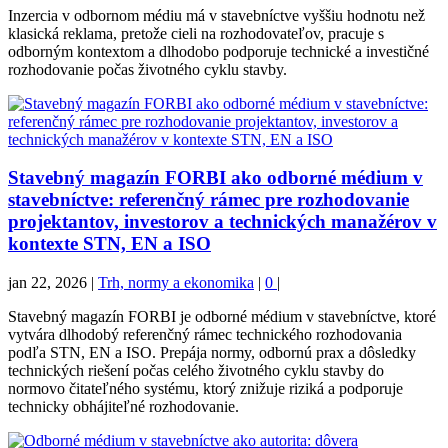
Inzercia v odbornom médiu má v stavebníctve vyššiu hodnotu než
klasická reklama, pretože cieli na rozhodovateľov, pracuje s
odborným kontextom a dlhodobo podporuje technické a investičné
rozhodovanie počas životného cyklu stavby.
Stavebný magazín FORBI ako odborné médium v
stavebníctve: referenčný rámec pre rozhodovanie
projektantov, investorov a technických manažérov v
kontexte STN, EN a ISO
jan 22, 2026
|
Trh, normy a ekonomika
|
0
|
Stavebný magazín FORBI je odborné médium v stavebníctve, ktoré
vytvára dlhodobý referenčný rámec technického rozhodovania
podľa STN, EN a ISO. Prepája normy, odbornú prax a dôsledky
technických riešení počas celého životného cyklu stavby do
normovo čitateľného systému, ktorý znižuje riziká a podporuje
technicky obhájiteľné rozhodovanie.