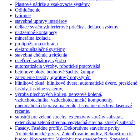
Plastové nádrže a vsakovacie systémy
Odhlučnenie
tvárnice
stavebné úpravy interiérov
deliace systémy,interiérové priečky , deliace systémy
nadzemné kontajnery
minerálna izolácia
protipožiarna ochrana
elektroinštalačné systémy
stavebná chémia a riešenia
oceľové radiátory, výroba
automatizácia výroby, robotické pracoviská
betónové ploty. betónové šachty, žumpy
zateplenie fasády, grafitový polystyrén
hliníkové okná, hliníkové dvere, automatické dvere, presklené
fasády, fasádne systémy,
výroba plechových kolien, nerezové kolená,
vzduchotechnika, vzduchotechnické komponenty,
pneumatická doprava materiálu, lisovanie plechov, laserové
rezanie,
substrát pre zelené strechy, extenzívny strešný substrát,
extenzívna zelená strecha, vegetačná strecha, strešný substrát
Fasády, Fasádne profily, Dekoratívne stavebné prvky,
Architektonické prvky, Zatepľovanie budov, Rekonštrukcie
budov, Novostavby, Výrobky pre stavebníctvo, Stavebné