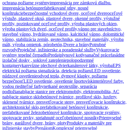
ochrana,požiarne systémy
impregnácia pre zámkovú dlažbu.
impregnácia betónu
prefabrikované stĺpy, nosné
konštrukcie
bezpečnostné vchodové dvere, oceľové dvere
oceľové
výstuže, plastové okná, plastové dvere, okenné profily, výstužné
profily, pozinkované oceľové profily, výroba plastových okien,
výroba plastových dverí, oceľové profily,
vápno pre stavebníctvo,
stavebné vápno, hydrátované vápno, kalcitické vápno, dolomitické
vápno, stabilizácia zemín, geotechnika, stavebné materiály, výroba
mált, výroba omietok, pórobetón,
Dvere a brány
Potrubné
rozvody
Projekčné, inžinierske a poradenské služby
Vykurovacie
systémy tepelné čerpadlo
Predaj
plynové kotly
sanačné práce
fasádne
izolačné dosky , soklové zateplenie
polopodzemné
kontajnery
ka
revízne plechové dvierka
náterové látky, výroba
EPS
elektrická požiarna signalizácia, detekcia požiaru
LED osvetlenie,
núdzové osvetlenie
odvod tepla, dymové klapky. požiarna
bezpečnosť
LED osvetlenie, osvetlenie športovísk
interiérové farby.
vodou riediteľné farby
netkané geotextílie, separácia
podložia
nabíjacie stanice pre elektromobily, elektromobilita, AC
nabíjacie stanice,
sklobetónové tvárnice, profilové sklo, luxfery,
sklenené tvárnice, presvetľovacie steny, presvetľovacie konštrukcie,
architektonické sklo,
prefabrikované betónové konštrukcie,
prefabrikované železobetónové konštrukcie, spojovacie systémy,
spojovacie prvky, spriahnuté oceľobetónové nosníky
Priemyselné
brány, garážové dvere, brány, ploty
Produkty a materiály pre
inžinierske stavby
Prenájom
Komplexné priemyselné