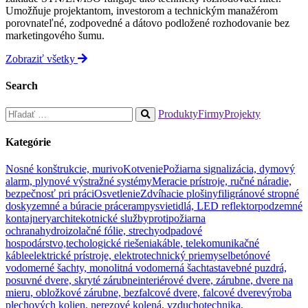
Umožňuje projektantom, investorom a technickým manažérom
porovnateľné, zodpovedné a dátovo podložené rozhodovanie bez
marketingového šumu.
Zobraziť všetky
Search
Hľadať:
Produkty
Firmy
Projekty
When
autocomplete
Kategórie
results
are
Nosné konštrukcie, murivo
Kotvenie
Požiarna signalizácia, dymový
available
alarm, plynové výstražné systémy
Meracie prístroje, ručné náradie,
use
bezpečnosť pri práci
Osvetlenie
Zdvíhacie plošiny
filigránové stropné
up
dosky
zemné a búracie práce
rampy
svietidlá, LED reflektor
podzemné
and
kontajnery
architekotnické služby
protipožiarna
down
ochrana
hydroizolačné fólie, strechy
odpadové
arrows
hospodárstvo,techologické riešenia
káble, telekomunikačné
to
káble
elektrické prístroje, elektrotechnický priemysel
betónové
review
vodomerné šachty, monolitná vodomerná šachta
stavebné puzdrá,
and
posuvné dvere, skryté zárubne
interiérové dvere, zárubne, dvere na
enter
mieru, obložkové zárubne, bezfalcové dvere, falcové dvere
výroba
to
plechových kolien, nerezové kolená, vzduchotechnika,