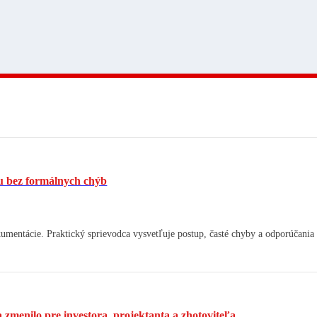
u bez formálnych chýb
umentácie. Praktický sprievodca vysvetľuje postup, časté chyby a odporúčania 
zmenilo pre investora, projektanta a zhotoviteľa