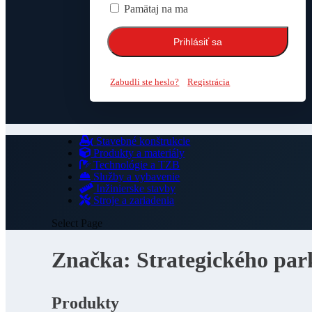
Pamätaj na ma
Zabudli ste heslo?
Registrácia
Stavebné konštrukcie
Produkty a materiály
Technológie a TZB
Služby a vybavenie
Inžinierske stavby
Stroje a zariadenia
Select Page
Značka:
Strategického par
Produkty