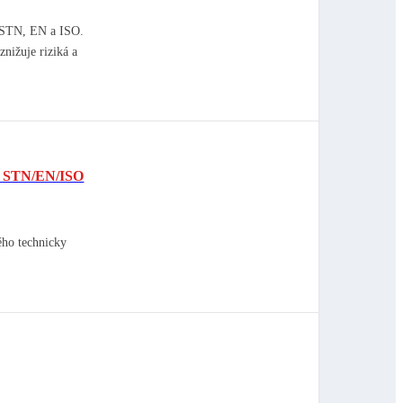
a STN, EN a ISO.
nižuje riziká a
te STN/EN/ISO
ého technicky