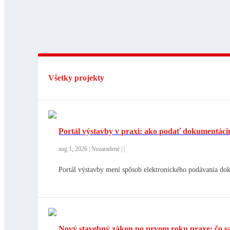
Všetky projekty
Portál výstavby v praxi: ako podať dokumentáci
aug 1, 2026
|
Nezaradené
|
|
Portál výstavby mení spôsob elektronického podávania dok
Nový stavebný zákon po prvom roku praxe: čo sa 