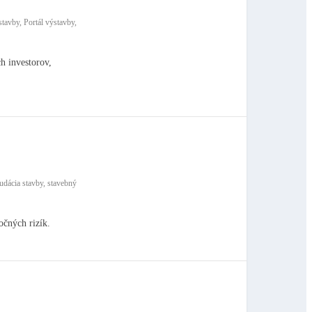
tavby, Portál výstavby,
h investorov,
udácia stavby, stavebný
očných rizík.