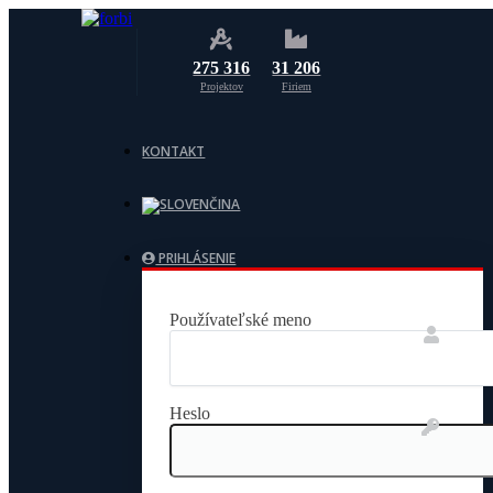
275 316
31 206
Projektov
Firiem
KONTAKT
PRIHLÁSENIE
Používateľské meno
Heslo