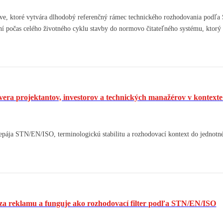
e, ktoré vytvára dlhodobý referenčný rámec technického rozhodovania podľ
í počas celého životného cyklu stavby do normovo čitateľného systému, ktorý z
vera projektantov, investorov a technických manažérov v kontex
epája STN/EN/ISO, terminologickú stabilitu a rozhodovací kontext do jednotn
za reklamu a funguje ako rozhodovací filter podľa STN/EN/ISO