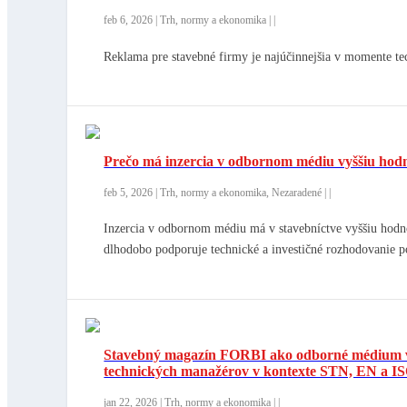
feb 6, 2026
|
Trh, normy a ekonomika
|
|
Reklama pre stavebné firmy je najúčinnejšia v momente t
Prečo má inzercia v odbornom médiu vyššiu hodn
feb 5, 2026
|
Trh, normy a ekonomika
,
Nezaradené
|
|
Inzercia v odbornom médiu má v stavebníctve vyššiu hodno
dlhodobo podporuje technické a investičné rozhodovanie p
Stavebný magazín FORBI ako odborné médium v s
technických manažérov v kontexte STN, EN a I
jan 22, 2026
|
Trh, normy a ekonomika
|
|