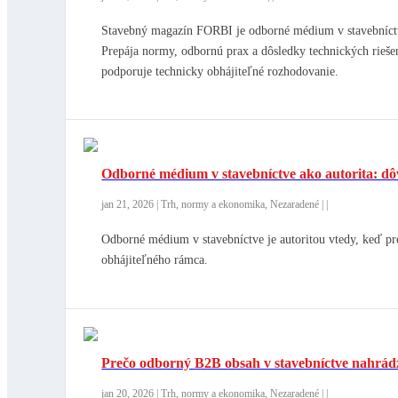
Stavebný magazín FORBI je odborné médium v stavebníctv
Prepája normy, odbornú prax a dôsledky technických riešen
podporuje technicky obhájiteľné rozhodovanie.
Odborné médium v stavebníctve ako autorita: dô
jan 21, 2026
|
Trh, normy a ekonomika
,
Nezaradené
|
|
Odborné médium v stavebníctve je autoritou vtedy, keď pr
obhájiteľného rámca.
Prečo odborný B2B obsah v stavebníctve nahrád
jan 20, 2026
|
Trh, normy a ekonomika
,
Nezaradené
|
|