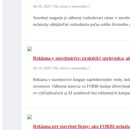
feb 26, 2026
|
Trh, normy a ekonomika
|
|
Stavebný magazín je odborný rozhodovací rámec v stavebn
technicky obhájiteľné rozhodnutia počas celého životného 
Reklama v stavebníctve: praktický sprievodca, a
feb 24, 2026
|
Trh, normy a ekonomika
|
|
Reklama v stavebníctve funguje najefektívnejšie vtedy, k
investorov. Odborná inzercia vo FORBI buduje dôveryhodno
vo vyhľadávačoch aj AI systémoch bez reklamných kampa
Reklama pre stavebné firmy: ako FORBI prináša