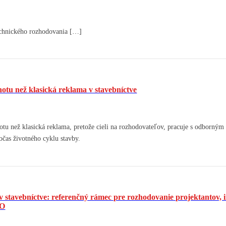
echnického rozhodovania […]
otu než klasická reklama v stavebníctve
tu než klasická reklama, pretože cieli na rozhodovateľov, pracuje s odborným
očas životného cyklu stavby.
tavebníctve: referenčný rámec pre rozhodovanie projektantov, i
SO