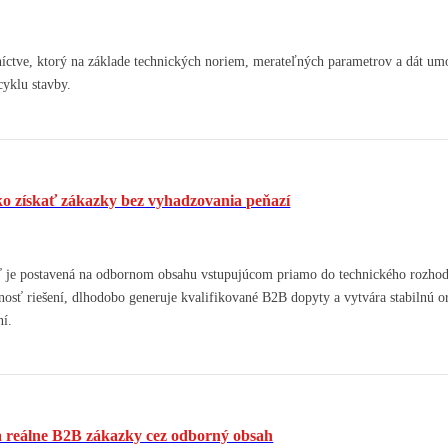
íctve, ktorý na základe technických noriem, merateľných parametrov a dát um
cyklu stavby.
ko získať zákazky bez vyhadzovania peňazí
eď je postavená na odbornom obsahu vstupujúcom priamo do technického rozhod
sť riešení, dlhodobo generuje kvalifikované B2B dopyty a vytvára stabilnú o
ní.
 reálne B2B zákazky cez odborný obsah