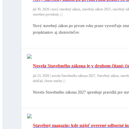
júl 30, 2026
|
nový stavebný zákon, stavebný zákon 2025, stavebný zák
stavebné povolenie,
|
|
Nový stavebný zákon po prvom roku praxe vysvetľuje zmeny
projektantov aj zhotoviteľov.
Novela Stavebného zákona je v druhom čítaní: č
júl 23, 2026
|
novela Stavebného zákona 2027, Stavebný zákon, stavebná
dohľad, čierne stavby
|
|
Novela Stavebného zákona 2027 spresňuje pravidlá pre stav
Stavebný magazín: kde nájsť overené odborné in