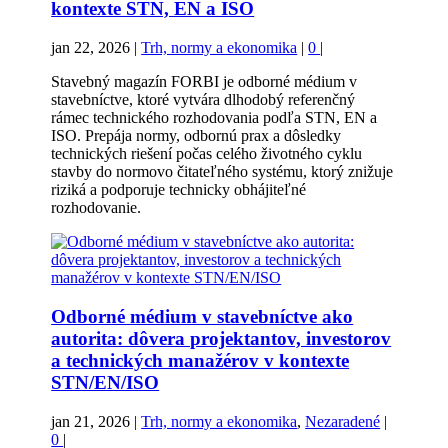
kontexte STN, EN a ISO
jan 22, 2026
|
Trh, normy a ekonomika
|
0
|
Stavebný magazín FORBI je odborné médium v
stavebníctve, ktoré vytvára dlhodobý referenčný
rámec technického rozhodovania podľa STN, EN a
ISO. Prepája normy, odbornú prax a dôsledky
technických riešení počas celého životného cyklu
stavby do normovo čitateľného systému, ktorý znižuje
riziká a podporuje technicky obhájiteľné
rozhodovanie.
Odborné médium v stavebníctve ako
autorita: dôvera projektantov, investorov
a technických manažérov v kontexte
STN/EN/ISO
jan 21, 2026
|
Trh, normy a ekonomika
,
Nezaradené
|
0
|