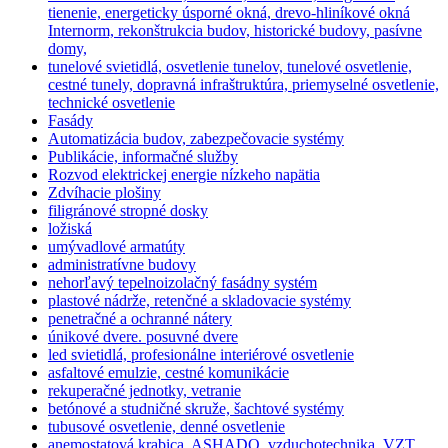
tienenie, energeticky úsporné okná, drevo-hliníkové okná
Internorm, rekonštrukcia budov, historické budovy, pasívne
domy,
tunelové svietidlá, osvetlenie tunelov, tunelové osvetlenie,
cestné tunely, dopravná infraštruktúra, priemyselné osvetlenie,
technické osvetlenie
Fasády
Automatizácia budov, zabezpečovacie systémy
Publikácie, informačné služby
Rozvod elektrickej energie nízkeho napätia
Zdvíhacie plošiny
filigránové stropné dosky
ložiská
umývadlové armatúty
administratívne budovy
nehorľavý tepelnoizolačný fasádny systém
plastové nádrže, retenčné a skladovacie systémy
penetračné a ochranné nátery
únikové dvere. posuvné dvere
led svietidlá, profesionálne interiérové osvetlenie
asfaltové emulzie, cestné komunikácie
rekuperačné jednotky, vetranie
betónové a studničné skruže, šachtové systémy
tubusové osvetlenie, denné osvetlenie
anemostatová krabica, ASHADQ, vzduchotechnika, VZT,