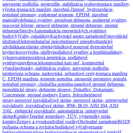
spevnenie podložia, geotextílie, stabilizácia svahov
tesniace manžety,
výroba tesniacich manžiet, stavebná činnosť, hydroizolácie,
potrubné prestupy, vodotesné tesnenie, EPDM, stavebné
materiály
debniace systémy, prenájom debnenia, podperné systémy,
pracovné lešenie, stenové debnenie, stropné debnenie, mostné
debnenie
Strechy
Automatizácia energetických systémov
budov
Výťahy, eskalátory
Kuchynské gastro zariadenie
Fotovoltické
úložisko
Elektroinštalačné práce
betónové zmesi
hydraulický
zdvihák
kancelárske objekty
hliníkové posuvné dvere
strešné
krytiny
kovovýroba, služby
podlahové systémy a lepidlá
radiátory,
vykurovanie
epoxidová penetrácia, podlahové
systémy
upevňpvacie
kompozitná kari sieť, kompozitná
výstuž
geobunky, stabilizácia svahov, spevnenie podložia,
protierózna ochrana, parkoviská, príjazdové cesty,
tesniaca manžeta
C, EPDM manžeta, tesnenie potrubia, utesnenie prestupov potrubí,
potrubné prestupy, chránička potrubia,
panelové stropné debnenie,
monolitické stropy, debnenie stropov, Dokaflex, Dokamatic,
Concremote, stropné podpery Eurex, železobetónové
stropy,
nerezové rozvádzačové skrine, nerezové skrine, priemyselné
rozvádzače, rozvádzačové skrine, IP66, IK10, AISI 304, AISI
316L, elektrické rozvádzače, automatizácia, priemyselné
skrine
Komíny
Tepelné generátory, TÚV, výmenníky tepla,
komíny
Žeriavy a vysokozdvižné vozíky
Obchodné zariadenie
BOZP,
požiarna ochrana a revízie
schodiskové výťahy
rezanie
betónu
administratívne budovy
napínacie stropy
trysková injektáž,