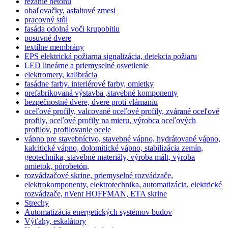
rezanie betónu
obaľovačky, asfaltové zmesi
pracovný stôl
fasáda odolná voči krupobitiu
posuvné dvere
textílne membrány
EPS elektrická požiarna signalizácia, detekcia požiaru
LED lineárne a priemyselné osvetlenie
elektromery, kalibrácia
fasádne farby. interiérové farby, omietky
prefabrikovaná výstavba ,stavebné komponenty
bezpečnostné dvere, dvere proti vlámaniu
oceľové profily, valcované oceľové profily, zvárané oceľové
profily, oceľové profily na mieru, výrobca oceľových
profilov, profilovanie ocele
vápno pre stavebníctvo, stavebné vápno, hydrátované vápno,
kalcitické vápno, dolomitické vápno, stabilizácia zemín,
geotechnika, stavebné materiály, výroba mált, výroba
omietok, pórobetón,
rozvádzačové skrine, priemyselné rozvádzače,
elektrokomponenty, elektrotechnika, automatizácia, elektrické
rozvádzače, nVent HOFFMAN, ETA skrine
Strechy
Automatizácia energetických systémov budov
Výťahy, eskalátory