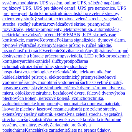
systémy,
modulárny UPS systém, online UPS, záložné napájanie,
trojfázový UPS, UPS pre dátové centrá, UPS pre nemocnice, UPS
pre priemysel, kritická infraštruktúra
substrát pre zelené strechy,
extenzívny strešný substrát, extenzívna zelená strecha, vegetačná
strecha, strešný substrát,
rozvádzačové skrine, priemyselné
rozvádzače, elektrokomponenty, elektrotechnika, automatizácia,
elektrické rozvádzače, nVent HOFFMAN, ETA skrine
Nosné
konštrukcie, murivo
Kotvenie
Požiarna signalizácia, dymový alarm,
plynové výstražné systémy
Meracie prístroje, ručné náradie,
bezpečnosť pri práci
Osvetlenie
Zdvíhacie plošiny
filigránové stropné
dosky
zemné a búracie práce
rampy
svietidlá, LED reflektor
podzemné
kontajnery
architekotnické služby
protipožiarna
ochrana
hydroizolačné fólie, strechy
odpadové
hospodárstvo,techologické riešenia
káble, telekomunikačné
káble
elektrické prístroje, elektrotechnický priemysel
betónové
vodomerné šachty, monolitná vodomerná šachta
stavebné puzdrá,
posuvné dvere, skryté zárubne
interiérové dvere, zárubne, dvere na
mieru, obložkové zárubne, bezfalcové dvere, falcové dvere
výroba
plechových kolien, nerezové kolená, vzduchotechnika,
vzduchotechnické komponenty, pneumatická doprava materiálu,
lisovanie plechov, laserové rezanie,
substrát pre zelené strechy,
extenzívny strešný substrát, extenzívna zelená strecha, vegetačná
strecha, strešný substrát
Vodorovné a zvislé konštrukcie
Potrubné
systémy, armatúry, zvody
Zariadenie pre školy a
posluchárne
Kancelárske zariadenie
Siete na prenos údajov,