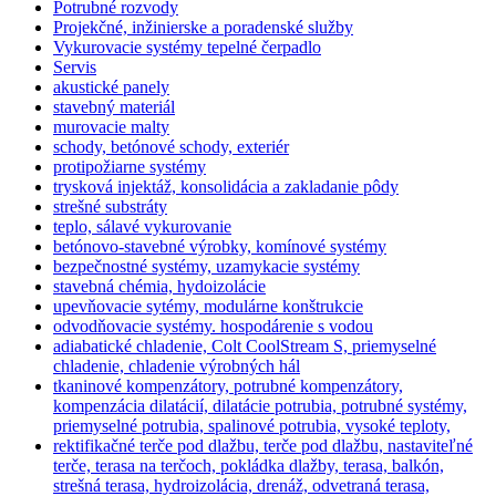
Potrubné rozvody
Projekčné, inžinierske a poradenské služby
Vykurovacie systémy tepelné čerpadlo
Servis
akustické panely
stavebný materiál
murovacie malty
schody, betónové schody, exteriér
protipožiarne systémy
trysková injektáž, konsolidácia a zakladanie pôdy
strešné substráty
teplo, sálavé vykurovanie
betónovo-stavebné výrobky, komínové systémy
bezpečnostné systémy, uzamykacie systémy
stavebná chémia, hydoizolácie
upevňovacie sytémy, modulárne konštrukcie
odvodňovacie systémy. hospodárenie s vodou
adiabatické chladenie, Colt CoolStream S, priemyselné
chladenie, chladenie výrobných hál
tkaninové kompenzátory, potrubné kompenzátory,
kompenzácia dilatácií, dilatácie potrubia, potrubné systémy,
priemyselné potrubia, spalinové potrubia, vysoké teploty,
rektifikačné terče pod dlažbu, terče pod dlažbu, nastaviteľné
terče, terasa na terčoch, pokládka dlažby, terasa, balkón,
strešná terasa, hydroizolácia, drenáž, odvetraná terasa,