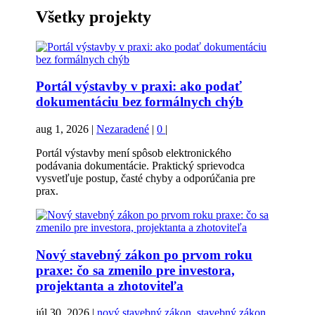
Všetky projekty
Portál výstavby v praxi: ako podať
dokumentáciu bez formálnych chýb
aug 1, 2026
|
Nezaradené
|
0
|
Portál výstavby mení spôsob elektronického
podávania dokumentácie. Praktický sprievodca
vysvetľuje postup, časté chyby a odporúčania pre
prax.
Nový stavebný zákon po prvom roku
praxe: čo sa zmenilo pre investora,
projektanta a zhotoviteľa
júl 30, 2026
|
nový stavebný zákon, stavebný zákon