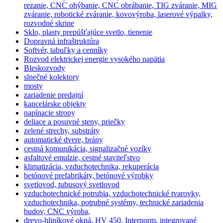
rezanie, CNC ohýbanie, CNC obrábanie, TIG zváranie, MIG
zváranie, robotické zváranie, kovovýroba, laserové výpalky,
rozvodné skrine
Sklo, plasty prepúšťajúce svetlo, tienenie
Dopravná infraštruktúra
Softvér, tabuľky a cenníky
Rozvod elektrickej energie vysokého napätia
Bleskozvody
slnečné kolektory
mosty
zariadenie predajní
kancelárske objekty
napínacie stropy
deliace a posuvné steny, priečky
zelené strechy, substráty
automatické dvere, brány
cestná komunikácia, signalizačné vozíky
asfaltové emulzie, cestné staviteľstvo
klimatizácia, vzduchotechnika, rekuperácia
betónové prefabrikáty, betónové výrobky
svetlovod, tubusový svetlovod
vzduchotechnické potrubia, vzduchotechnické tvarovky,
vzduchotechnika, potrubné systémy, technické zariadenia
budov, CNC výroba,
drevo-hliníkové okná, HV 450, Internorm, integrované