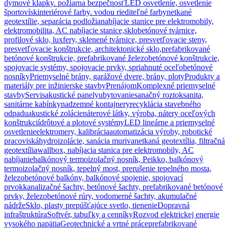
dymové klapky. požiarna bezpečnosť
LED osvetlenie, osvetlenie
športovísk
interiérové farby. vodou riediteľné farby
netkané
geotextílie, separácia podložia
nabíjacie stanice pre elektromobily,
elektromobilita, AC nabíjacie stanice,
sklobetónové tvárnice,
profilové sklo, luxfery, sklenené tvárnice, presvetľovacie steny,
presvetľovacie konštrukcie, architektonické sklo,
prefabrikované
betónové konštrukcie, prefabrikované železobetónové konštrukcie,
spojovacie systémy, spojovacie prvky, spriahnuté oceľobetónové
nosníky
Priemyselné brány, garážové dvere, brány, ploty
Produkty a
materiály pre inžinierske stavby
Prenájom
Komplexné priemyselné
stavby
Servis
akustické panely
ubytovanie
sanačný roztok
sanita,
sanitárne kabínky
nadzemné kontajnery
recyklácia stavebného
odpadu
akustické zolácie
náterové látky, výroba, nátery oceľových
konštrukcií
drôtové a plotové systémy
LED lineárne a priemyselné
osvetlenie
elektromery, kalibrácia
automatizácia výroby, robotické
pracoviská
hydroizolácie, sanácia muriva
netkaná geotextília, filtračná
geotextília
wallbox, nabíjacia stanica pre elektromobily, AC
nabíjanie
balkónový termoizolačný nosník, Peikko, balkónový
termoizolačný nosník, tepelný most, prerušenie tepelného mosta,
železobetónové balkóny, balkónové spojenie, spojovací
prvok
kanalizačné šachty, betónové šachty, prefabrikované betónové
prvky, železobetónové rúry, vodomerné šachty, akumulačné
nádrže
Sklo, plasty prepúšťajúce svetlo, tienenie
Dopravná
infraštruktúra
Softvér, tabuľky a cenníky
Rozvod elektrickej energie
vysokého napätia
Geotechnické a vrtné práce
prefabrikované