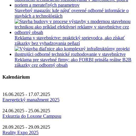
Stavebný magazín: kde nájsť overené odborné informácie o
stavbách a technológiách
Reklama v stavebníctve: praktický sprievodca, ako získať
zákazky bez vyhadzovania peňazí
Reklama pre stavebné firmy: ako FORBI prináša reálne B2B
zákazky cez odborný obsah
Kalendárium
16.06.2025 - 17.07.2025
Energetický manažment 2025
24.06.2025 - 25.06.2025
Exkurzia do Loxone Campusu
28.09.2025 - 29.09.2025
Reality Expo 2025