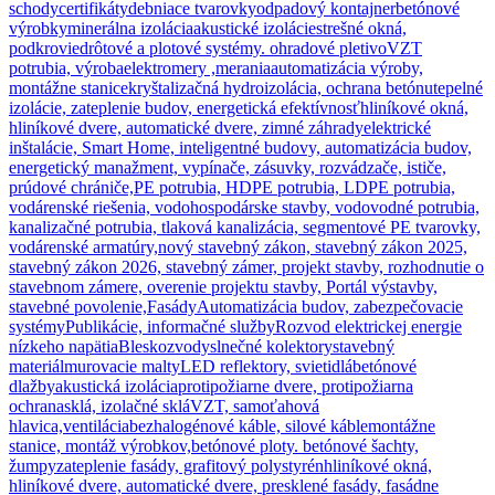
schody
certifikáty
debniace tvarovky
odpadový kontajner
betónové
výrobky
minerálna izolácia
akustické izolácie
strešné okná,
podkrovie
drôtové a plotové systémy. ohradové pletivo
VZT
potrubia, výroba
elektromery ,merania
automatizácia výroby,
montážne stanice
kryštalizačná hydroizolácia, ochrana betónu
tepelné
izolácie, zateplenie budov, energetická efektívnosť
hliníkové okná,
hliníkové dvere, automatické dvere, zimné záhrady
elektrické
inštalácie, Smart Home, inteligentné budovy, automatizácia budov,
energetický manažment, vypínače, zásuvky, rozvádzače, ističe,
prúdové chrániče,
PE potrubia, HDPE potrubia, LDPE potrubia,
vodárenské riešenia, vodohospodárske stavby, vodovodné potrubia,
kanalizačné potrubia, tlaková kanalizácia, segmentové PE tvarovky,
vodárenské armatúry,
nový stavebný zákon, stavebný zákon 2025,
stavebný zákon 2026, stavebný zámer, projekt stavby, rozhodnutie o
stavebnom zámere, overenie projektu stavby, Portál výstavby,
stavebné povolenie,
Fasády
Automatizácia budov, zabezpečovacie
systémy
Publikácie, informačné služby
Rozvod elektrickej energie
nízkeho napätia
Bleskozvody
slnečné kolektory
stavebný
materiál
murovacie malty
LED reflektory, svietidlá
betónové
dlažby
akustická izolácia
protipožiarne dvere, protipožiarna
ochrana
sklá, izolačné sklá
VZT, samoťahová
hlavica,ventilácia
bezhalogénové káble, silové káble
montážne
stanice, montáž výrobkov,
betónové ploty. betónové šachty,
žumpy
zateplenie fasády, grafitový polystyrén
hliníkové okná,
hliníkové dvere, automatické dvere, presklené fasády, fasádne