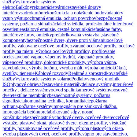
služby
Vykurovacie systémy
elektro
Balkóny
rekuperácie
tvárnice
stavebné úpravy
interiérov
sadrokartón
rekonštrukcia a opláštenie budov
adaptéry
vstup-výstup
ochranná emulzia, ochran povrchov
bezpečnostné
systémy, požiarna sidnalizácia
led svietidlá, profesionálne interiérové
osvetlenie
asfaltové emulzie, cestné komunikácie
fasádne farby.
interiérové farby, omietky
prefabrikovaná výstavba ,stavebné
komponenty
bezpečnostné dvere, dvere proti vlámaniu
oceľové
profily, valcované oceľové profily, zvárané oceľové profily, oceľové
profily na mieru, výrobca oceľových profilov, profilovanie
ocele
stavebné vápno, vápenný hydrát, vápenaté produkty,
vápencové produkty, dolomitické produkty, výrobca vápna,
stavebníctvo, výroba betónu, výroba mált, výroba omietok
Okná,
svetlíky, tienenie
Káblové rozvody
Realitné a sprostredkovateľské
služby
Vykurovacie systémy solárne
Podlahy
vencový uholník
ISO
plynové ohrievače
stavebné materiály
deliace systémy,interiérové
priečky , deliace systémy
odvod spalín
kamerové systémy
posuvné
dvere
textílne membrány
bezpečnostné systémy. požiarna
signalizácia
komunálna technika, komunikácie
požiarna
ochrana,požiarne systémy
impregnácia pre zámkovú dlažbu.
impregnácia betónu
prefabrikované stĺpy, nosné
konštrukcie
bezpečnostné vchodové dvere, oceľové dvere
oceľové
výstuže, plastové okná, plastové dvere, okenné profily, výstužné
profily, pozinkované oceľové profily, výroba plastových okien,
výroba plastových dverí, oceľové profily,
vápno pre stavebníctvo,