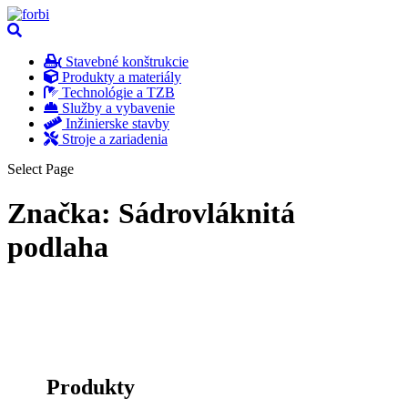
Stavebné konštrukcie
Produkty a materiály
Technológie a TZB
Služby a vybavenie
Inžinierske stavby
Stroje a zariadenia
Select Page
Značka:
Sádrovláknitá
podlaha
Produkty