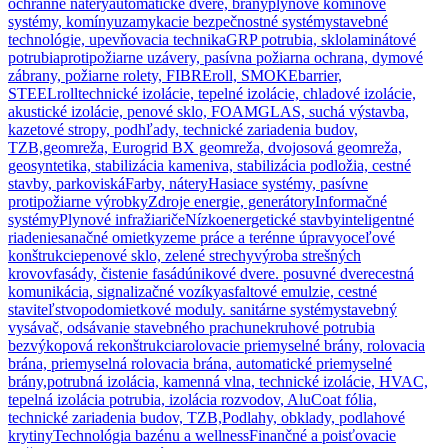
ochranné nátery
automatické dvere, brány
plynové komínové
systémy, komíny
uzamykacie bezpečnostné systémy
stavebné
technológie, upevňovacia technika
GRP potrubia, sklolaminátové
potrubia
protipožiarne uzávery, pasívna požiarna ochrana, dymové
zábrany, požiarne rolety, FIBREroll, SMOKEbarrier,
STEELroll
technické izolácie, tepelné izolácie, chladové izolácie,
akustické izolácie, penové sklo, FOAMGLAS, suchá výstavba,
kazetové stropy, podhľady, technické zariadenia budov,
TZB,
geomreža, Eurogrid BX geomreža, dvojosová geomreža,
geosyntetika, stabilizácia kameniva, stabilizácia podložia, cestné
stavby, parkoviská
Farby, nátery
Hasiace systémy, pasívne
protipožiarne výrobky
Zdroje energie, generátory
Informačné
systémy
Plynové infražiariče
Nízkoenergetické stavby
inteligentné
riadenie
sanačné omietky
zeme práce a terénne úpravy
oceľové
konštrukcie
penové sklo, zelené strechy
výroba strešných
krovov
fasády, čistenie fasád
únikové dvere. posuvné dvere
cestná
komunikácia, signalizačné vozíky
asfaltové emulzie, cestné
staviteľstvo
podomietkové moduly. sanitárne systémy
stavebný
vysávač, odsávanie stavebného prachu
nekruhové potrubia
bezvýkopová rekonštrukcia
rolovacie priemyselné brány, rolovacia
brána, priemyselná rolovacia brána, automatické priemyselné
brány,
potrubná izolácia, kamenná vlna, technické izolácie, HVAC,
tepelná izolácia potrubia, izolácia rozvodov, AluCoat fólia,
technické zariadenia budov, TZB,
Podlahy, obklady, podlahové
krytiny
Technológia bazénu a wellness
Finančné a poisťovacie