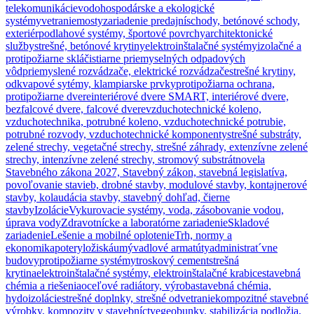
telekomunikácie
vodohospodárske a ekologické
systémy
vetranie
mosty
zariadenie predajní
schody, betónové schody,
exteriér
podlahové systémy, športové povrchy
architektonické
služby
strešné, betónové krytiny
elektroinštalačné systémy
izolačné a
protipožiarne sklá
čistiarne priemyselných odpadových
vôd
priemyslené rozvádzače, elektrické rozvádzače
strešné krytiny,
odkvapové sytémy, klampiarske prvky
protipožiarna ochrana,
protipožiarne dvere
interiérové dvere SMART, interiérové dvere,
bezfalcové dvere, falcové dvere
vzduchotechnické koleno,
vzduchotechnika, potrubné koleno, vzduchotechnické potrubie,
potrubné rozvody, vzduchotechnické komponenty
strešné substráty,
zelené strechy, vegetačné strechy, strešné záhrady, extenzívne zelené
strechy, intenzívne zelené strechy, stromový substrát
novela
Stavebného zákona 2027, Stavebný zákon, stavebná legislatíva,
povoľovanie stavieb, drobné stavby, modulové stavby, kontajnerové
stavby, kolaudácia stavby, stavebný dohľad, čierne
stavby
Izolácie
Vykurovacie systémy, voda, zásobovanie vodou,
úprava vody
Zdravotnícke a laboratórne zariadenie
Skladové
zariadenie
Lešenie a mobilné oplotenie
Trh, normy a
ekonomika
potery
ložiská
umývadlové armatúty
administrat´vne
budovy
protipožiarne systémy
troskový cement
strešná
krytina
elektroinštalačné systémy, elektroinštalačné krabice
stavebná
chémia a riešenia
oceľové radiátory, výroba
stavebná chémia,
hydoizolácie
strešné doplnky, strešné odvetranie
kompozitné stavebné
výrobky, kompozity v stavebníctve
geobunky, stabilizácia podložia,