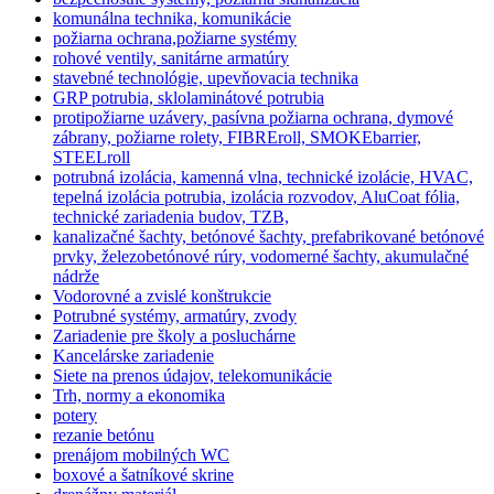
komunálna technika, komunikácie
požiarna ochrana,požiarne systémy
rohové ventily, sanitárne armatúry
stavebné technológie, upevňovacia technika
GRP potrubia, sklolaminátové potrubia
protipožiarne uzávery, pasívna požiarna ochrana, dymové
zábrany, požiarne rolety, FIBREroll, SMOKEbarrier,
STEELroll
potrubná izolácia, kamenná vlna, technické izolácie, HVAC,
tepelná izolácia potrubia, izolácia rozvodov, AluCoat fólia,
technické zariadenia budov, TZB,
kanalizačné šachty, betónové šachty, prefabrikované betónové
prvky, železobetónové rúry, vodomerné šachty, akumulačné
nádrže
Vodorovné a zvislé konštrukcie
Potrubné systémy, armatúry, zvody
Zariadenie pre školy a posluchárne
Kancelárske zariadenie
Siete na prenos údajov, telekomunikácie
Trh, normy a ekonomika
potery
rezanie betónu
prenájom mobilných WC
boxové a šatníkové skrine