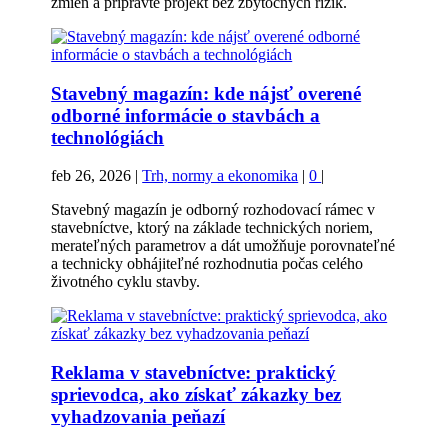
zmien a pripravte projekt bez zbytočných rizík.
Stavebný magazín: kde nájsť overené
odborné informácie o stavbách a
technológiách
feb 26, 2026
|
Trh, normy a ekonomika
|
0
|
Stavebný magazín je odborný rozhodovací rámec v
stavebníctve, ktorý na základe technických noriem,
merateľných parametrov a dát umožňuje porovnateľné
a technicky obhájiteľné rozhodnutia počas celého
životného cyklu stavby.
Reklama v stavebníctve: praktický
sprievodca, ako získať zákazky bez
vyhadzovania peňazí