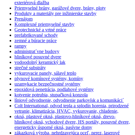
exteriérová dlažba
Priemyselné brány, garážové dvere, brány, ploty
Produkty a materiály pre inžinierske stavby
Prenájom
Komplexné priemyselné stavby
Geotechnické a vrtné práce
prefabrikované schody
zemné a búracie práce
rampy
administrat´vne budovy
hliníkové posuvné dvere
vodoodolný keramický lak
strečné substráty
vykurovacie panely, sálavé teplo
plynové komínové systémy, komíny
uzamykacie bezpečnostné systémy
epoxidová penetrácia, podlahové systémy
kotvenie potrubia, stupačková konzola
líniové odvodnenie, odvodnenie parkovísk a komunikáci´
Colt International, odvod tepla a splodín horenia, prirodzené
vetranie, klimatizácia, HVAC, vykurovanie, chladenie,
okná, plastové okná, plastovo-hliníkové okná, drevo-
hliníkové okná, vchodové dvere, HS portály, posuvné dvere,
energeticky úsporné okná, pasívne domy
zákazková výroba, nehrdzavejúca oceľ, nerez, laserové