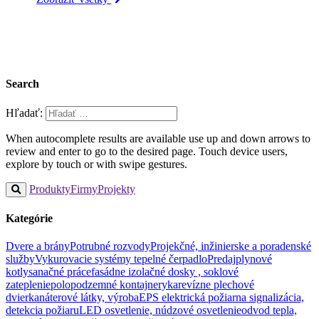
Search
Hľadať:
When autocomplete results are available use up and down arrows to
review and enter to go to the desired page. Touch device users,
explore by touch or with swipe gestures.
Produkty
Firmy
Projekty
Kategórie
Dvere a brány
Potrubné rozvody
Projekčné, inžinierske a poradenské
služby
Vykurovacie systémy tepelné čerpadlo
Predaj
plynové
kotly
sanačné práce
fasádne izolačné dosky , soklové
zateplenie
polopodzemné kontajnery
ka
revízne plechové
dvierka
náterové látky, výroba
EPS elektrická požiarna signalizácia,
detekcia požiaru
LED osvetlenie, núdzové osvetlenie
odvod tepla,