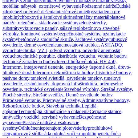
suroviny
Vzduchotechnika
Stavebné a montážne náradie
Mestský
mobiliár, nábytok, exteriérové vybavenie
Podzemné nádrže
Ľudské
zdroje
bezbariérové riešenia
interiérové omietky
zariadenia pre
imobilných
boxové a šatníkové skrine
drenážny materiál
plastové
nádrže, retenčné a skladovacie systémy
zelené strechy,
substráty
vykurovacie panely, sálavé teplo
betónovo-stavebné
výrobky, komínové systémy
bezpečnostné systémy, uzamykacie
systémy
betónové a studničné skruže, šachtové systémy
tubusové
osvetlenie, denné osvetlenie
anemostatová krabica, ASHADQ,
vzduchotechnika, VZT, odvod vzduchu, odvodný anemostat,
vzduchotechnické potrubie, distribúcia vzduchu, vetranie budov,
technické zariadenia budov
drevo-hliníkové okná, HV 450,
Internorm, integrované tienenie, energeticky úsporné okná, drevo-
hliníkové okná Internorm, rekonštrukcia budov, historické budovy,
pasívne domy,
tunelové svietidlá, osvetlenie tunelov, tunelové
osvetlenie, cestné tunely, dopravná infraštruktúra, priemyselné
osvetlenie, technické osvetlenie
Stavebné výrobky, Strešné systémy,
Ploché strechy, Strešné svetlíky, Denné osvetlenie budov,
Prirodzené vetranie, Priemyselné stavby, Administratívne budovy,
Rekonštrukcie budov, Stavebná technika
Lepidlá,
spájanie
Technológia klimatizácie a chladenia
Čerpacie stanice,
umývačky vozidiel, servisné vybavenie
Bezpečnostné
vybavenie
Plastové nádrže a vsakovacie
systémy
Odhlučnenie
prenájom plotov
stierky
protihlukové
steny
pracovný stôl
fasáda odolná voči krupobitiu
penetračné a