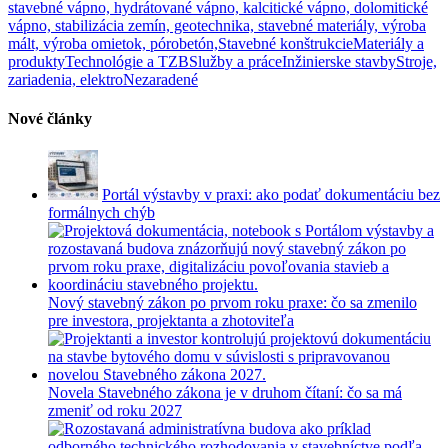
stavebné vápno, hydrátované vápno, kalcitické vápno, dolomitické
vápno, stabilizácia zemín, geotechnika, stavebné materiály, výroba
mált, výroba omietok, pórobetón,
Stavebné konštrukcie
Materiály a
produkty
Technológie a TZB
Služby a práce
Inžinierske stavby
Stroje,
zariadenia, elektro
Nezaradené
Nové články
Portál výstavby v praxi: ako podať dokumentáciu bez
formálnych chýb
Nový stavebný zákon po prvom roku praxe: čo sa zmenilo
pre investora, projektanta a zhotoviteľa
Novela Stavebného zákona je v druhom čítaní: čo sa má
zmeniť od roku 2027