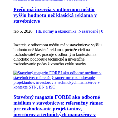
Prečo má inzercia v odbornom médiu
vyššiu hodnotu než klasická reklama v
stavebníctve
feb 5, 2026
|
Trh, normy a ekonomika
,
Nezaradené
|
0
|
Inzercia v odbornom médiu má v stavebníctve vyššiu
hodnotu než klasická reklama, pretože cieli na
rozhodovateľov, pracuje s odborným kontextom a
dlhodobo podporuje technické a investičné
rozhodovanie počas životného cyklu stavby.
Stavebný magazín FORBI ako odborné
médium v stavebníctve: referenčný rámec
pre rozhodovanie projektantov,
investorov a technických manažérov v