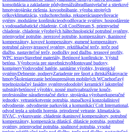
konsolidácia a zakladanie pôdy
drenáž
zábradlia
nivelačné a stierkové
hmoty
strojárske riešenia, kovoobrábanie, výroba strojných
celkov
klimatizácia, vzduchotechnika, rekuperácia
upevňovacie
sytémy, modulárne konštrukcie
odvodňovacie systémy. hospodárenie
s vodou
adiabatické chladenie, Colt CoolStream S, priemyselné
chladenie, chladenie výrobných hál
technologické potrubné systémy,
priemyselné potrubie, nerezové potrubie, kompenzátory, tkaninové
kompenzátory, kovové kompenzátory, gumené kompenzátory,
potrubné závesy,
terasové systémy, rektifikačné terče, terče pod
dlažbu, nastaviteľné terče, podložky pod dlažbu, terasové profily,
WPC terasy
Stavebné materiály, Betónové konštrukcie, Výstuž
betónu, Výrobcovia pre stavebníctvo
Montované budovy,
kontajnery
Vodovodné batérie, sanitárne výrobky, hygienické
systémy
Debnenie, podpery
Zariadenie pre šport a ihriská
Škárovacie
hmoty
Školenia
rezanie betónu
prenájom mobilných WC
nehorľavý
tepelnoizolačný fasádny systém
vodoodolný keramický lak
strešné
substráty
betónové výrobky. nosné murivo
abrazívne kouče,
profesionálne náradie
rotačné dielce, strojárska výroba
rekuperačné
jednotky, vetranie
kotvenie potrubia, stupačková konzola
líniové
odvodnenie, odvodnenie parkovísk a komunikáci´
Colt International,
odvod tepla a splodín horenia, prirodzené vetranie, klimatizácia,
HVAC, vykurovanie, chladenie,
tkaninové kompenzátory, potrubné
kompenzátory, kompenzácia dilatácií, dilatácie potrubia, potrubné
systémy, priemyselné potrubia, spalinové potrubia, vysoké
teploty,
rektifikačné terče pod dlažbu, terče pod dlažbu, nastaviteľné