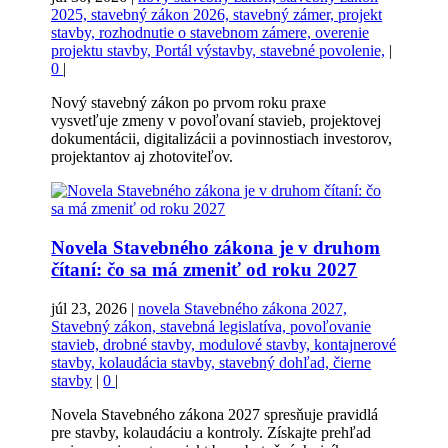
2025, stavebný zákon 2026, stavebný zámer, projekt
stavby, rozhodnutie o stavebnom zámere, overenie
projektu stavby, Portál výstavby, stavebné povolenie,
|
0
|
Nový stavebný zákon po prvom roku praxe
vysvetľuje zmeny v povoľovaní stavieb, projektovej
dokumentácii, digitalizácii a povinnostiach investorov,
projektantov aj zhotoviteľov.
Novela Stavebného zákona je v druhom
čítaní: čo sa má zmeniť od roku 2027
júl 23, 2026
|
novela Stavebného zákona 2027,
Stavebný zákon, stavebná legislatíva, povoľovanie
stavieb, drobné stavby, modulové stavby, kontajnerové
stavby, kolaudácia stavby, stavebný dohľad, čierne
stavby
|
0
|
Novela Stavebného zákona 2027 spresňuje pravidlá
pre stavby, kolaudáciu a kontroly. Získajte prehľad