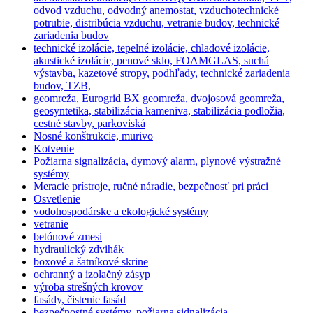
odvod vzduchu, odvodný anemostat, vzduchotechnické
potrubie, distribúcia vzduchu, vetranie budov, technické
zariadenia budov
technické izolácie, tepelné izolácie, chladové izolácie,
akustické izolácie, penové sklo, FOAMGLAS, suchá
výstavba, kazetové stropy, podhľady, technické zariadenia
budov, TZB,
geomreža, Eurogrid BX geomreža, dvojosová geomreža,
geosyntetika, stabilizácia kameniva, stabilizácia podložia,
cestné stavby, parkoviská
Nosné konštrukcie, murivo
Kotvenie
Požiarna signalizácia, dymový alarm, plynové výstražné
systémy
Meracie prístroje, ručné náradie, bezpečnosť pri práci
Osvetlenie
vodohospodárske a ekologické systémy
vetranie
betónové zmesi
hydraulický zdvihák
boxové a šatníkové skrine
ochranný a izolačný zásyp
výroba strešných krovov
fasády, čistenie fasád
bezpečnostné systémy, požiarna sidnalizácia