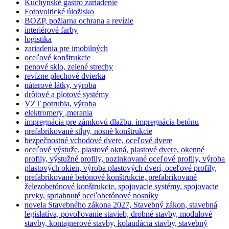
Kuchynské gastro zariadenie
Fotovoltické úložisko
BOZP, požiarna ochrana a revízie
interiérové farby
logistika
zariadenia pre imobilných
oceľové konštrukcie
penové sklo, zelené strechy
revízne plechové dvierka
náterové látky, výroba
drôtové a plotové systémy
VZT potrubia, výroba
elektromery ,merania
impregnácia pre zámkovú dlažbu. impregnácia betónu
prefabrikované stĺpy, nosné konštrukcie
bezpečnostné vchodové dvere, oceľové dvere
oceľové výstuže, plastové okná, plastové dvere, okenné
profily, výstužné profily, pozinkované oceľové profily, výroba
plastových okien, výroba plastových dverí, oceľové profily,
prefabrikované betónové konštrukcie, prefabrikované
železobetónové konštrukcie, spojovacie systémy, spojovacie
prvky, spriahnuté oceľobetónové nosníky
novela Stavebného zákona 2027, Stavebný zákon, stavebná
legislatíva, povoľovanie stavieb, drobné stavby, modulové
stavby, kontajnerové stavby, kolaudácia stavby, stavebný