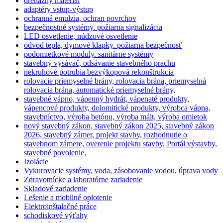
drenážny materiál
adaptéry vstup-výstup
ochranná emulzia, ochran povrchov
bezpečnostné systémy. požiarna signalizácia
LED osvetlenie, núdzové osvetlenie
odvod tepla, dymové klapky. požiarna bezpečnosť
podomietkové moduly. sanitárne systémy
stavebný vysávač, odsávanie stavebného prachu
nekruhové potrubia bezvýkopová rekonštrukcia
rolovacie priemyselné brány, rolovacia brána, priemyselná
rolovacia brána, automatické priemyselné brány,
stavebné vápno, vápenný hydrát, vápenaté produkty,
vápencové produkty, dolomitické produkty, výrobca vápna,
stavebníctvo, výroba betónu, výroba mált, výroba omietok
nový stavebný zákon, stavebný zákon 2025, stavebný zákon
2026, stavebný zámer, projekt stavby, rozhodnutie o
stavebnom zámere, overenie projektu stavby, Portál výstavby,
stavebné povolenie,
Izolácie
Vykurovacie systémy, voda, zásobovanie vodou, úprava vody
Zdravotnícke a laboratórne zariadenie
Skladové zariadenie
Lešenie a mobilné oplotenie
Elektroinštalačné práce
schodiskové výťahy