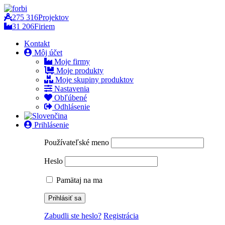
275 316
Projektov
31 206
Firiem
Kontakt
Môj účet
Moje firmy
Moje produkty
Moje skupiny produktov
Nastavenia
Obľúbené
Odhlásenie
Prihlásenie
Používateľské meno
Heslo
Pamätaj na ma
Zabudli ste heslo?
Registrácia