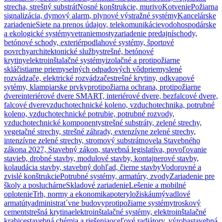
strecha, strešný substrát
Nosné konštrukcie, murivo
Kotvenie
Požiarna
signalizácia, dymový alarm, plynové výstražné systémy
Kancelárske
zariadenie
Siete na prenos údajov, telekomunikácie
vodohospodárske
a ekologické systémy
vetranie
mosty
zariadenie predajní
schody,
betónové schody, exteriér
podlahové systémy, športové
povrchy
architektonické služby
strešné, betónové
krytiny
elektroinštalačné systémy
izolačné a protipožiarne
sklá
čistiarne priemyselných odpadových vôd
priemyslené
rozvádzače, elektrické rozvádzače
strešné krytiny, odkvapové
sytémy, klampiarske prvky
protipožiarna ochrana, protipožiarne
dvere
interiérové dvere SMART, interiérové dvere, bezfalcové dvere,
falcové dvere
vzduchotechnické koleno, vzduchotechnika, potrubné
koleno, vzduchotechnické potrubie, potrubné rozvody,
vzduchotechnické komponenty
strešné substráty, zelené strechy,
vegetačné strechy, strešné záhrady, extenzívne zelené strechy,
intenzívne zelené strechy, stromový substrát
novela Stavebného
zákona 2027, Stavebný zákon, stavebná legislatíva, povoľovanie
stavieb, drobné stavby, modulové stavby, kontajnerové stavby,
kolaudácia stavby, stavebný dohľad, čierne stavby
Vodorovné a
zvislé konštrukcie
Potrubné systémy, armatúry, zvody
Zariadenie pre
školy a posluchárne
Skladové zariadenie
Lešenie a mobilné
oplotenie
Trh, normy a ekonomika
potery
ložiská
umývadlové
armatúty
administrat´vne budovy
protipožiarne systémy
troskový
cement
strešná krytina
elektroinštalačné systémy, elektroinštalačné
krabice
stavebná chémia a riešenia
oceľové radiátory, výroba
stavebná