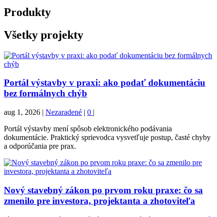
Produkty
Všetky projekty
Portál výstavby v praxi: ako podať dokumentáciu
bez formálnych chýb
aug 1, 2026
|
Nezaradené
|
0
|
Portál výstavby mení spôsob elektronického podávania
dokumentácie. Praktický sprievodca vysvetľuje postup, časté chyby
a odporúčania pre prax.
Nový stavebný zákon po prvom roku praxe: čo sa
zmenilo pre investora, projektanta a zhotoviteľa