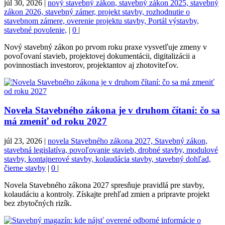
júl 30, 2026
|
nový stavebný zákon, stavebný zákon 2025, stavebný
zákon 2026, stavebný zámer, projekt stavby, rozhodnutie o
stavebnom zámere, overenie projektu stavby, Portál výstavby,
stavebné povolenie,
|
0
|
Nový stavebný zákon po prvom roku praxe vysvetľuje zmeny v
povoľovaní stavieb, projektovej dokumentácii, digitalizácii a
povinnostiach investorov, projektantov aj zhotoviteľov.
Novela Stavebného zákona je v druhom čítaní: čo sa
má zmeniť od roku 2027
júl 23, 2026
|
novela Stavebného zákona 2027, Stavebný zákon,
stavebná legislatíva, povoľovanie stavieb, drobné stavby, modulové
stavby, kontajnerové stavby, kolaudácia stavby, stavebný dohľad,
čierne stavby
|
0
|
Novela Stavebného zákona 2027 spresňuje pravidlá pre stavby,
kolaudáciu a kontroly. Získajte prehľad zmien a pripravte projekt
bez zbytočných rizík.