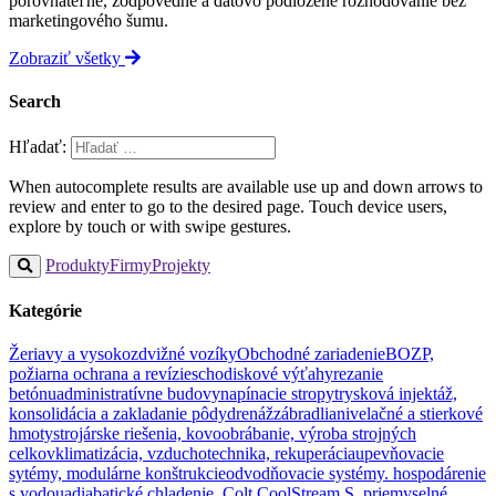
porovnateľné, zodpovedné a dátovo podložené rozhodovanie bez
marketingového šumu.
Zobraziť všetky
Search
Hľadať:
When autocomplete results are available use up and down arrows to
review and enter to go to the desired page. Touch device users,
explore by touch or with swipe gestures.
Produkty
Firmy
Projekty
Kategórie
Žeriavy a vysokozdvižné vozíky
Obchodné zariadenie
BOZP,
požiarna ochrana a revízie
schodiskové výťahy
rezanie
betónu
administratívne budovy
napínacie stropy
trysková injektáž,
konsolidácia a zakladanie pôdy
drenáž
zábradlia
nivelačné a stierkové
hmoty
strojárske riešenia, kovoobrábanie, výroba strojných
celkov
klimatizácia, vzduchotechnika, rekuperácia
upevňovacie
sytémy, modulárne konštrukcie
odvodňovacie systémy. hospodárenie
s vodou
adiabatické chladenie, Colt CoolStream S, priemyselné