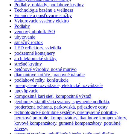
Podlahy, obklady, podlahové krytiny
Technológia bazénu a wellness
Finančné a poisťovacie služby
Vykurovacie systémy elektro
Podlahy
vencový uholník ISO
ubytovanie
sanačný roztok
LED reflektory, svietidlá
podzemné kontajnery
architektonické služby
strešné krytiny
betónové výrobky. nosné murivo
diamantové kotúče, pracovné náradie
podlahové rošty, konštrukcie
priemyslené rozvádzače, elektrické rozvádzače
upevňpvacie
kompozitná kari sieť, kompozitná výstuž
geobunky, stabilizácia svahov, spevnenie podložia,
protierózna ochrana, parkoviská, príjazdové cesty,
technologické potrubné systémy, priemyselné potrubie,
nerezové potrubie, kompenzátory, tkaninové kompenzátory,
kovové kompenzátory, gumené kompenzátory, potrubné
závesy,
terasové systémy, rektifikačné terče, terče pod dlažbu,