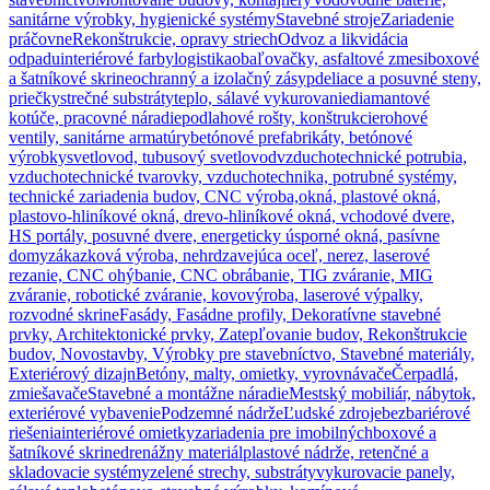
sanitárne výrobky, hygienické systémy
Stavebné stroje
Zariadenie
práčovne
Rekonštrukcie, opravy striech
Odvoz a likvidácia
odpadu
interiérové farby
logistika
obaľovačky, asfaltové zmesi
boxové
a šatníkové skrine
ochranný a izolačný zásyp
deliace a posuvné steny,
priečky
strečné substráty
teplo, sálavé vykurovanie
diamantové
kotúče, pracovné náradie
podlahové rošty, konštrukcie
rohové
ventily, sanitárne armatúry
betónové prefabrikáty, betónové
výrobky
svetlovod, tubusový svetlovod
vzduchotechnické potrubia,
vzduchotechnické tvarovky, vzduchotechnika, potrubné systémy,
technické zariadenia budov, CNC výroba,
okná, plastové okná,
plastovo-hliníkové okná, drevo-hliníkové okná, vchodové dvere,
HS portály, posuvné dvere, energeticky úsporné okná, pasívne
domy
zákazková výroba, nehrdzavejúca oceľ, nerez, laserové
rezanie, CNC ohýbanie, CNC obrábanie, TIG zváranie, MIG
zváranie, robotické zváranie, kovovýroba, laserové výpalky,
rozvodné skrine
Fasády, Fasádne profily, Dekoratívne stavebné
prvky, Architektonické prvky, Zatepľovanie budov, Rekonštrukcie
budov, Novostavby, Výrobky pre stavebníctvo, Stavebné materiály,
Exteriérový dizajn
Betóny, malty, omietky, vyrovnávače
Čerpadlá,
zmiešavače
Stavebné a montážne náradie
Mestský mobiliár, nábytok,
exteriérové vybavenie
Podzemné nádrže
Ľudské zdroje
bezbariérové
riešenia
interiérové omietky
zariadenia pre imobilných
boxové a
šatníkové skrine
drenážny materiál
plastové nádrže, retenčné a
skladovacie systémy
zelené strechy, substráty
vykurovacie panely,