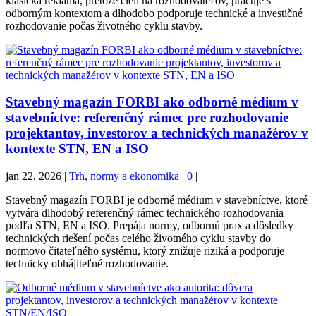
klasická reklama, pretože cieli na rozhodovateľov, pracuje s
odborným kontextom a dlhodobo podporuje technické a investičné
rozhodovanie počas životného cyklu stavby.
Stavebný magazín FORBI ako odborné médium v
stavebníctve: referenčný rámec pre rozhodovanie
projektantov, investorov a technických manažérov v
kontexte STN, EN a ISO
jan 22, 2026
|
Trh, normy a ekonomika
|
0
|
Stavebný magazín FORBI je odborné médium v stavebníctve, ktoré
vytvára dlhodobý referenčný rámec technického rozhodovania
podľa STN, EN a ISO. Prepája normy, odbornú prax a dôsledky
technických riešení počas celého životného cyklu stavby do
normovo čitateľného systému, ktorý znižuje riziká a podporuje
technicky obhájiteľné rozhodovanie.