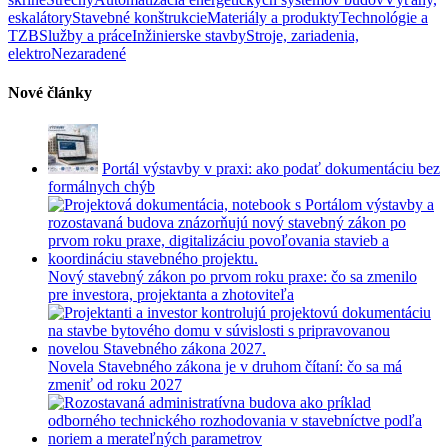
eskalátory
Stavebné konštrukcie
Materiály a produkty
Technológie a
TZB
Služby a práce
Inžinierske stavby
Stroje, zariadenia,
elektro
Nezaradené
Nové články
Portál výstavby v praxi: ako podať dokumentáciu bez
formálnych chýb
Nový stavebný zákon po prvom roku praxe: čo sa zmenilo
pre investora, projektanta a zhotoviteľa
Novela Stavebného zákona je v druhom čítaní: čo sa má
zmeniť od roku 2027