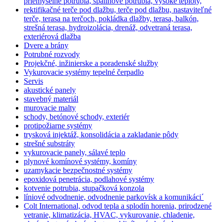
priemyselné potrubia, spalinové potrubia, vysoké teploty,
rektifikačné terče pod dlažbu, terče pod dlažbu, nastaviteľné
terče, terasa na terčoch, pokládka dlažby, terasa, balkón,
strešná terasa, hydroizolácia, drenáž, odvetraná terasa,
exteriérová dlažba
Dvere a brány
Potrubné rozvody
Projekčné, inžinierske a poradenské služby
Vykurovacie systémy tepelné čerpadlo
Servis
akustické panely
stavebný materiál
murovacie malty
schody, betónové schody, exteriér
protipožiarne systémy
trysková injektáž, konsolidácia a zakladanie pôdy
strešné substráty
vykurovacie panely, sálavé teplo
plynové komínové systémy, komíny
uzamykacie bezpečnostné systémy
epoxidová penetrácia, podlahové systémy
kotvenie potrubia, stupačková konzola
líniové odvodnenie, odvodnenie parkovísk a komunikáci´
Colt International, odvod tepla a splodín horenia, prirodzené
vetranie, klimatizácia, HVAC, vykurovanie, chladenie,