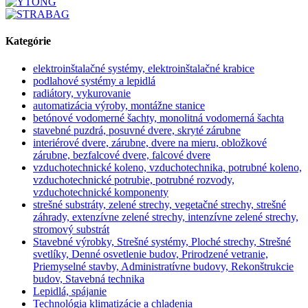
Kategórie
elektroinštalačné systémy, elektroinštalačné krabice
podlahové systémy a lepidlá
radiátory, vykurovanie
automatizácia výroby, montážne stanice
betónové vodomerné šachty, monolitná vodomerná šachta
stavebné puzdrá, posuvné dvere, skryté zárubne
interiérové dvere, zárubne, dvere na mieru, obložkové
zárubne, bezfalcové dvere, falcové dvere
vzduchotechnické koleno, vzduchotechnika, potrubné koleno,
vzduchotechnické potrubie, potrubné rozvody,
vzduchotechnické komponenty
strešné substráty, zelené strechy, vegetačné strechy, strešné
záhrady, extenzívne zelené strechy, intenzívne zelené strechy,
stromový substrát
Stavebné výrobky, Strešné systémy, Ploché strechy, Strešné
svetlíky, Denné osvetlenie budov, Prirodzené vetranie,
Priemyselné stavby, Administratívne budovy, Rekonštrukcie
budov, Stavebná technika
Lepidlá, spájanie
Technológia klimatizácie a chladenia