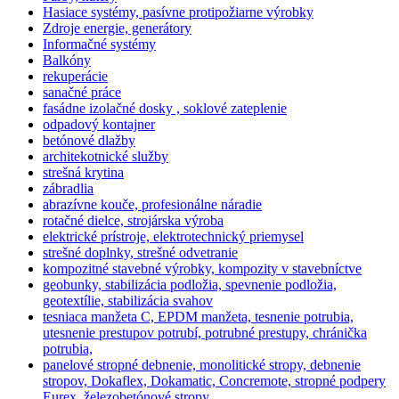
Hasiace systémy, pasívne protipožiarne výrobky
Zdroje energie, generátory
Informačné systémy
Balkóny
rekuperácie
sanačné práce
fasádne izolačné dosky , soklové zateplenie
odpadový kontajner
betónové dlažby
architekotnické služby
strešná krytina
zábradlia
abrazívne kouče, profesionálne náradie
rotačné dielce, strojárska výroba
elektrické prístroje, elektrotechnický priemysel
strešné doplnky, strešné odvetranie
kompozitné stavebné výrobky, kompozity v stavebníctve
geobunky, stabilizácia podložia, spevnenie podložia,
geotextílie, stabilizácia svahov
tesniaca manžeta C, EPDM manžeta, tesnenie potrubia,
utesnenie prestupov potrubí, potrubné prestupy, chránička
potrubia,
panelové stropné debnenie, monolitické stropy, debnenie
stropov, Dokaflex, Dokamatic, Concremote, stropné podpery
Eurex, železobetónové stropy,