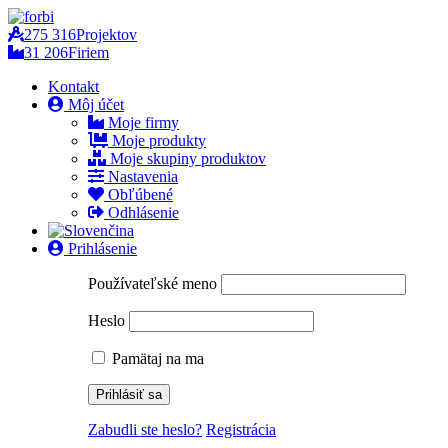
275 316
Projektov
31 206
Firiem
Kontakt
Môj účet
Moje firmy
Moje produkty
Moje skupiny produktov
Nastavenia
Obľúbené
Odhlásenie
Prihlásenie
Používateľské meno
Heslo
Pamätaj na ma
Zabudli ste heslo?
Registrácia