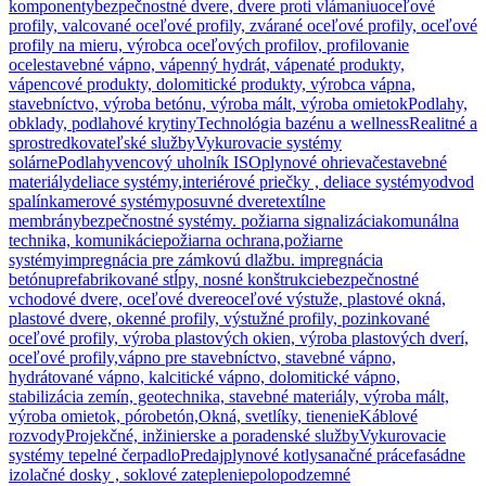
komponenty
bezpečnostné dvere, dvere proti vlámaniu
oceľové
profily, valcované oceľové profily, zvárané oceľové profily, oceľové
profily na mieru, výrobca oceľových profilov, profilovanie
ocele
stavebné vápno, vápenný hydrát, vápenaté produkty,
vápencové produkty, dolomitické produkty, výrobca vápna,
stavebníctvo, výroba betónu, výroba mált, výroba omietok
Podlahy,
obklady, podlahové krytiny
Technológia bazénu a wellness
Realitné a
sprostredkovateľské služby
Vykurovacie systémy
solárne
Podlahy
vencový uholník ISO
plynové ohrievače
stavebné
materiály
deliace systémy,interiérové priečky , deliace systémy
odvod
spalín
kamerové systémy
posuvné dvere
textílne
membrány
bezpečnostné systémy. požiarna signalizácia
komunálna
technika, komunikácie
požiarna ochrana,požiarne
systémy
impregnácia pre zámkovú dlažbu. impregnácia
betónu
prefabrikované stĺpy, nosné konštrukcie
bezpečnostné
vchodové dvere, oceľové dvere
oceľové výstuže, plastové okná,
plastové dvere, okenné profily, výstužné profily, pozinkované
oceľové profily, výroba plastových okien, výroba plastových dverí,
oceľové profily,
vápno pre stavebníctvo, stavebné vápno,
hydrátované vápno, kalcitické vápno, dolomitické vápno,
stabilizácia zemín, geotechnika, stavebné materiály, výroba mált,
výroba omietok, pórobetón,
Okná, svetlíky, tienenie
Káblové
rozvody
Projekčné, inžinierske a poradenské služby
Vykurovacie
systémy tepelné čerpadlo
Predaj
plynové kotly
sanačné práce
fasádne
izolačné dosky , soklové zateplenie
polopodzemné