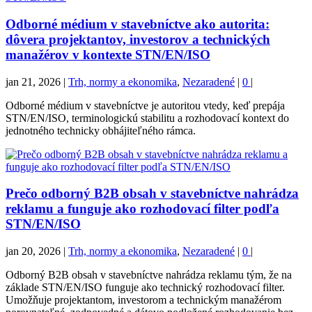
Odborné médium v stavebníctve ako autorita:
dôvera projektantov, investorov a technických
manažérov v kontexte STN/EN/ISO
jan 21, 2026
|
Trh, normy a ekonomika
,
Nezaradené
|
0
|
Odborné médium v stavebníctve je autoritou vtedy, keď prepája
STN/EN/ISO, terminologickú stabilitu a rozhodovací kontext do
jednotného technicky obhájiteľného rámca.
Prečo odborný B2B obsah v stavebníctve nahrádza
reklamu a funguje ako rozhodovací filter podľa
STN/EN/ISO
jan 20, 2026
|
Trh, normy a ekonomika
,
Nezaradené
|
0
|
Odborný B2B obsah v stavebníctve nahrádza reklamu tým, že na
základe STN/EN/ISO funguje ako technický rozhodovací filter.
Umožňuje projektantom, investorom a technickým manažérom