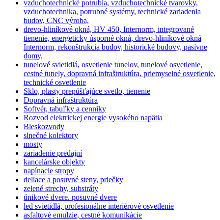
vzduchotechnické potrubia, vzduchotechnické tvarovky,
vzduchotechnika, potrubné systémy, technické zariadenia
budov, CNC výroba,
drevo-hliníkové okná, HV 450, Internorm, integrované
tienenie, energeticky úsporné okná, drevo-hliníkové okná
Internorm, rekonštrukcia budov, historické budovy, pasívne
domy,
tunelové svietidlá, osvetlenie tunelov, tunelové osvetlenie,
cestné tunely, dopravná infraštruktúra, priemyselné osvetlenie,
technické osvetlenie
Sklo, plasty prepúšťajúce svetlo, tienenie
Dopravná infraštruktúra
Softvér, tabuľky a cenníky
Rozvod elektrickej energie vysokého napätia
Bleskozvody
slnečné kolektory
mosty
zariadenie predajní
kancelárske objekty
napínacie stropy
deliace a posuvné steny, priečky
zelené strechy, substráty
únikové dvere. posuvné dvere
led svietidlá, profesionálne interiérové osvetlenie
asfaltové emulzie, cestné komunikácie