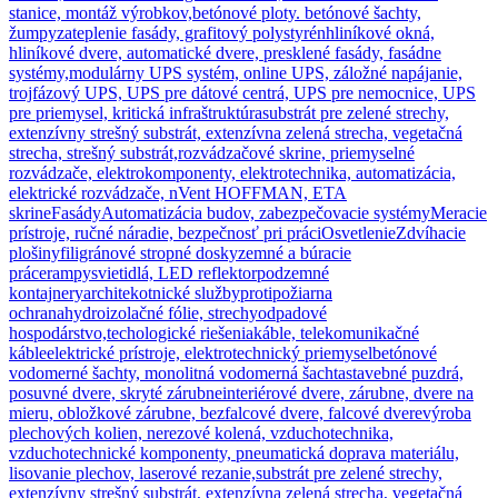
stanice, montáž výrobkov,
betónové ploty. betónové šachty,
žumpy
zateplenie fasády, grafitový polystyrén
hliníkové okná,
hliníkové dvere, automatické dvere, presklené fasády, fasádne
systémy,
modulárny UPS systém, online UPS, záložné napájanie,
trojfázový UPS, UPS pre dátové centrá, UPS pre nemocnice, UPS
pre priemysel, kritická infraštruktúra
substrát pre zelené strechy,
extenzívny strešný substrát, extenzívna zelená strecha, vegetačná
strecha, strešný substrát,
rozvádzačové skrine, priemyselné
rozvádzače, elektrokomponenty, elektrotechnika, automatizácia,
elektrické rozvádzače, nVent HOFFMAN, ETA
skrine
Fasády
Automatizácia budov, zabezpečovacie systémy
Meracie
prístroje, ručné náradie, bezpečnosť pri práci
Osvetlenie
Zdvíhacie
plošiny
filigránové stropné dosky
zemné a búracie
práce
rampy
svietidlá, LED reflektor
podzemné
kontajnery
architekotnické služby
protipožiarna
ochrana
hydroizolačné fólie, strechy
odpadové
hospodárstvo,techologické riešenia
káble, telekomunikačné
káble
elektrické prístroje, elektrotechnický priemysel
betónové
vodomerné šachty, monolitná vodomerná šachta
stavebné puzdrá,
posuvné dvere, skryté zárubne
interiérové dvere, zárubne, dvere na
mieru, obložkové zárubne, bezfalcové dvere, falcové dvere
výroba
plechových kolien, nerezové kolená, vzduchotechnika,
vzduchotechnické komponenty, pneumatická doprava materiálu,
lisovanie plechov, laserové rezanie,
substrát pre zelené strechy,
extenzívny strešný substrát, extenzívna zelená strecha, vegetačná