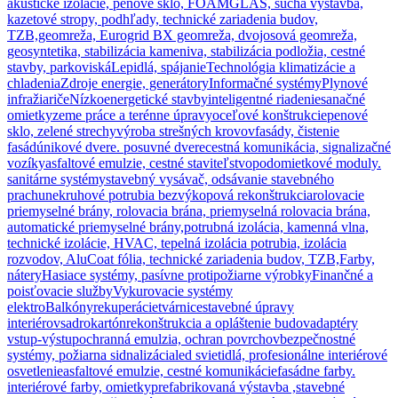
akustické izolácie, penové sklo, FOAMGLAS, suchá výstavba,
kazetové stropy, podhľady, technické zariadenia budov,
TZB,
geomreža, Eurogrid BX geomreža, dvojosová geomreža,
geosyntetika, stabilizácia kameniva, stabilizácia podložia, cestné
stavby, parkoviská
Lepidlá, spájanie
Technológia klimatizácie a
chladenia
Zdroje energie, generátory
Informačné systémy
Plynové
infražiariče
Nízkoenergetické stavby
inteligentné riadenie
sanačné
omietky
zeme práce a terénne úpravy
oceľové konštrukcie
penové
sklo, zelené strechy
výroba strešných krovov
fasády, čistenie
fasád
únikové dvere. posuvné dvere
cestná komunikácia, signalizačné
vozíky
asfaltové emulzie, cestné staviteľstvo
podomietkové moduly.
sanitárne systémy
stavebný vysávač, odsávanie stavebného
prachu
nekruhové potrubia bezvýkopová rekonštrukcia
rolovacie
priemyselné brány, rolovacia brána, priemyselná rolovacia brána,
automatické priemyselné brány,
potrubná izolácia, kamenná vlna,
technické izolácie, HVAC, tepelná izolácia potrubia, izolácia
rozvodov, AluCoat fólia, technické zariadenia budov, TZB,
Farby,
nátery
Hasiace systémy, pasívne protipožiarne výrobky
Finančné a
poisťovacie služby
Vykurovacie systémy
elektro
Balkóny
rekuperácie
tvárnice
stavebné úpravy
interiérov
sadrokartón
rekonštrukcia a opláštenie budov
adaptéry
vstup-výstup
ochranná emulzia, ochran povrchov
bezpečnostné
systémy, požiarna sidnalizácia
led svietidlá, profesionálne interiérové
osvetlenie
asfaltové emulzie, cestné komunikácie
fasádne farby.
interiérové farby, omietky
prefabrikovaná výstavba ,stavebné