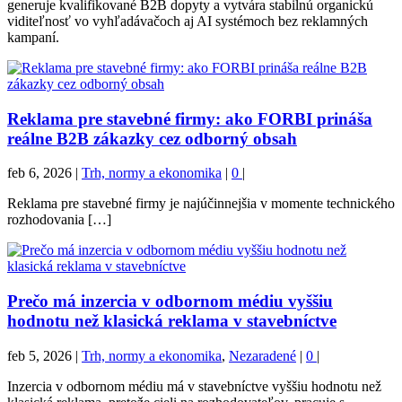
generuje kvalifikované B2B dopyty a vytvára stabilnú organickú
viditeľnosť vo vyhľadávačoch aj AI systémoch bez reklamných
kampaní.
Reklama pre stavebné firmy: ako FORBI prináša
reálne B2B zákazky cez odborný obsah
feb 6, 2026
|
Trh, normy a ekonomika
|
0
|
Reklama pre stavebné firmy je najúčinnejšia v momente technického
rozhodovania […]
Prečo má inzercia v odbornom médiu vyššiu
hodnotu než klasická reklama v stavebníctve
feb 5, 2026
|
Trh, normy a ekonomika
,
Nezaradené
|
0
|
Inzercia v odbornom médiu má v stavebníctve vyššiu hodnotu než