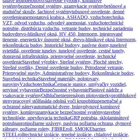
sálavé teplo
betónovo-stavebné výrobky, komínové
systémy
bezpečnostné systémy, uzamykacie systémy
betónové a
studničné skruže, šachtové systémy
tubusové osvetlenie, denné
osvetlenie
anemostatová krabica, ASHADQ, vzduchotechnika,
VZT, odvod vzduchu, odvodný anemostat, vzduchotechnické
potrubie, distribúcia vzduchu, vetranie budov, technické zariadenia
budov
drevo-hliníkové okná, HV 450, Internorm, integrované
tienenie, energeticky úsporné okná, drevo-hliníkové okná Internorm,
rekonštrukcia budov, historické budovy, pasívne domy,
tunelové
svietidlá, osvetlenie tunelov, tunelové osvetlenie, cestné tunely,
dopravná infraštruktúra, priemyselné osvetlenie, technické
osvetlenie
Stavebné výrobky, Strešné systémy, Ploché strechy,
Strešné svetlíky, Denné osvetlenie budov, Prirodzené vetranie,
Priemyselné stavby, Administratívne budovy, Rekonštrukcie budov,
Stavebná technika
Stavebné materiály, polotovary,
suroviny
Vzduchotechnika
Čerpacie stanice, umývačky vozidiel,
servisné vybavenie
Bezpečnostné vybavenie
Plastové nádrže a
vsakovacie systémy
Odhlučnenie
prenájom plotov
stierky
protihlukové
steny
pracovný stôl
fasáda odolná voči krupobitiu
penetračné a
ochranné nátery
automatické dvere, brány
plynové komínové
systémy, komíny
uzamykacie bezpečnostné systémy
stavebné
technológie, upevňovacia technika
GRP potrubia, sklolaminátové
potrubia
protipožiarne uzávery, pasívna požiarna ochrana, dymové
zábrany, požiarne rolety, FIBREroll, SMOKEbarrier,
STEELroll
technické izolácie, tepelné izolácie, chladové izolácie,