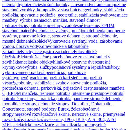
chémia, hydoizolácie
strešné doplnky, strešné odvetranie
kompozitné
stavebné výrobky, kompozity v stavebníctve
geobunky, stabilizácia
podložia, spevnenie podložia, geotextílie, stabilizácia svahov
tesniace
manžety, výroba tesniacich manžiet, stavebná činnosť,
hydroizolácie, potrubné prestupy, vodotesné tesnenie, EPDM,
stavebné materiály
debniace systémy, prenájom debnenia, podperné
systémy, pracovné lešenie, stenové debnenie, stropné debnenie,
mostné debnenie
Izolácie
Vykurovacie systémy, voda, zásobovanie
vodou, úprava vody
Zdravotnícke a laboratórne
zariadenie
Kuchynské gastro zariadenie
Fotovoltické
úložisko
Elektroinštalačné práce
betónové zmesi
hydraulický
zdvihák
kancelárske objekty
hliníkové posuvné dvere
strešné
krytiny
kovovýroba, služby
podlahové systémy a lepidlá
radiátory,
vykurovanie
epoxidová penetrácia, podlahové
systémy
upevňpvacie
kompozitná kari sieť, kompozitná
výstuž
geobunky, stabilizácia svahov, spevnenie podložia,
protierózna ochrana, parkoviská, príjazdové cesty,
tesniaca manžeta
C, EPDM manžeta, tesnenie potrubia, utesnenie prestupov potrubí,
potrubné prestupy, chránička potrubia,
panelové stropné debnenie,
monolitické stropy, debnenie stropov, Dokaflex, Dokamatic,
Concremote, stropné podpery Eurex, železobetónové
stropy,
nerezové rozvádzačové skrine, nerezové skrine, priemyselné
rozvádzače, rozvádzačové skrine, IP66, IK10, AISI 304, AISI
316L, elektrické rozvádzače, automatizácia, priemyselné
skrine
Strechy
Automatizácia energetických systémov budov
Výťahy,