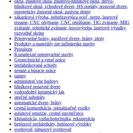
okná, plastové okná, plastovo-hliníkové okná, drevo-
hliníkové okná, vchodové dvere, HS portály, posuvné dvere,
energeticky úsporné okná, pasívne domy
zákazková výroba, nehrdzavejúca oceľ, nerez, laserové
rezanie, CNC ohýbanie, CNC obrábanie, TIG zváranie, MIG
zváranie, robotické zváranie, kovovýroba, laserové výpalky,
rozvodné skrine
Priemyselné brány, garážové dvere, brány, ploty
Produkty a materiály pre inžinierske stavby
Prenájom
Komplexné priemyselné stavby
Geotechnické a vrtné práce
prefabrikované schody
zemné a búracie práce
rampy
administrat´vne budovy
hliníkové posuvné dvere
vodoodolný keramický lak
strečné substráty
automatické dvere, brány
cestná komunikácia, signalizačné vozíky
asfaltové emulzie, cestné staviteľstvo
klimatizácia, vzduchotechnika, rekuperácia
betónové prefabrikáty, betónové výrobky
svetlovod, tubusový svetlovod