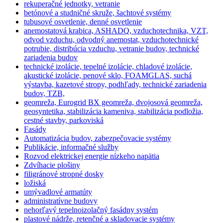
rekuperačné jednotky, vetranie
betónové a studničné skruže, šachtové systémy
tubusové osvetlenie, denné osvetlenie
anemostatová krabica, ASHADQ, vzduchotechnika, VZT,
odvod vzduchu, odvodný anemostat, vzduchotechnické
potrubie, distribúcia vzduchu, vetranie budov, technické
zariadenia budov
technické izolácie, tepelné izolácie, chladové izolácie,
akustické izolácie, penové sklo, FOAMGLAS, suchá
výstavba, kazetové stropy, podhľady, technické zariadenia
budov, TZB,
geomreža, Eurogrid BX geomreža, dvojosová geomreža,
geosyntetika, stabilizácia kameniva, stabilizácia podložia,
cestné stavby, parkoviská
Fasády
Automatizácia budov, zabezpečovacie systémy
Publikácie, informačné služby
Rozvod elektrickej energie nízkeho napätia
Zdvíhacie plošiny
filigránové stropné dosky
ložiská
umývadlové armatúty
administratívne budovy
nehorľavý tepelnoizolačný fasádny systém
plastové nádrže, retenčné a skladovacie systémy