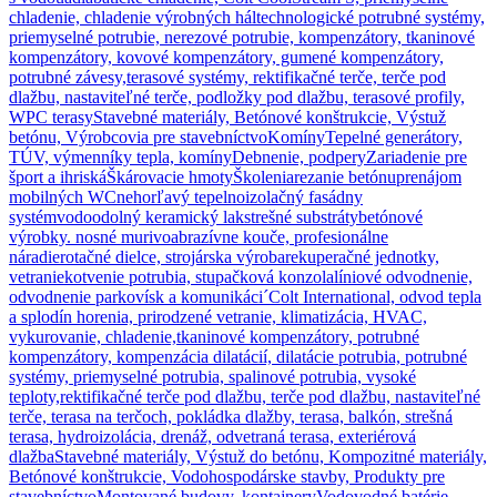
chladenie, chladenie výrobných hál
technologické potrubné systémy,
priemyselné potrubie, nerezové potrubie, kompenzátory, tkaninové
kompenzátory, kovové kompenzátory, gumené kompenzátory,
potrubné závesy,
terasové systémy, rektifikačné terče, terče pod
dlažbu, nastaviteľné terče, podložky pod dlažbu, terasové profily,
WPC terasy
Stavebné materiály, Betónové konštrukcie, Výstuž
betónu, Výrobcovia pre stavebníctvo
Komíny
Tepelné generátory,
TÚV, výmenníky tepla, komíny
Debnenie, podpery
Zariadenie pre
šport a ihriská
Škárovacie hmoty
Školenia
rezanie betónu
prenájom
mobilných WC
nehorľavý tepelnoizolačný fasádny
systém
vodoodolný keramický lak
strešné substráty
betónové
výrobky. nosné murivo
abrazívne kouče, profesionálne
náradie
rotačné dielce, strojárska výroba
rekuperačné jednotky,
vetranie
kotvenie potrubia, stupačková konzola
líniové odvodnenie,
odvodnenie parkovísk a komunikáci´
Colt International, odvod tepla
a splodín horenia, prirodzené vetranie, klimatizácia, HVAC,
vykurovanie, chladenie,
tkaninové kompenzátory, potrubné
kompenzátory, kompenzácia dilatácií, dilatácie potrubia, potrubné
systémy, priemyselné potrubia, spalinové potrubia, vysoké
teploty,
rektifikačné terče pod dlažbu, terče pod dlažbu, nastaviteľné
terče, terasa na terčoch, pokládka dlažby, terasa, balkón, strešná
terasa, hydroizolácia, drenáž, odvetraná terasa, exteriérová
dlažba
Stavebné materiály, Výstuž do betónu, Kompozitné materiály,
Betónové konštrukcie, Vodohospodárske stavby, Produkty pre
stavebníctvo
Montované budovy, kontajnery
Vodovodné batérie,