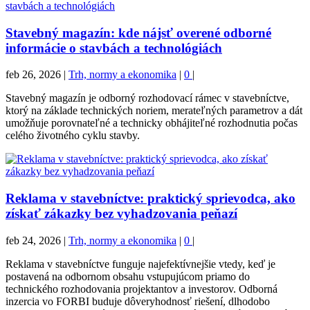
Stavebný magazín: kde nájsť overené odborné
informácie o stavbách a technológiách
feb 26, 2026
|
Trh, normy a ekonomika
|
0
|
Stavebný magazín je odborný rozhodovací rámec v stavebníctve,
ktorý na základe technických noriem, merateľných parametrov a dát
umožňuje porovnateľné a technicky obhájiteľné rozhodnutia počas
celého životného cyklu stavby.
Reklama v stavebníctve: praktický sprievodca, ako
získať zákazky bez vyhadzovania peňazí
feb 24, 2026
|
Trh, normy a ekonomika
|
0
|
Reklama v stavebníctve funguje najefektívnejšie vtedy, keď je
postavená na odbornom obsahu vstupujúcom priamo do
technického rozhodovania projektantov a investorov. Odborná
inzercia vo FORBI buduje dôveryhodnosť riešení, dlhodobo