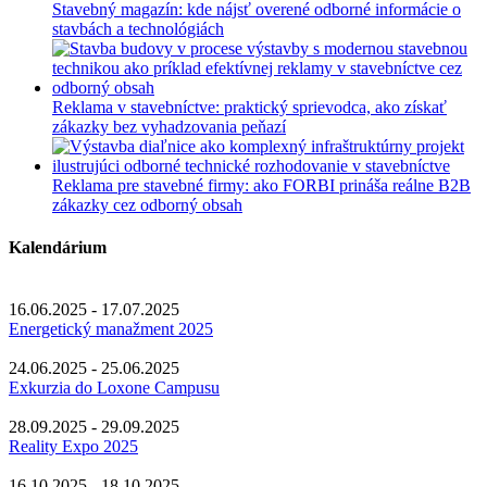
Stavebný magazín: kde nájsť overené odborné informácie o
stavbách a technológiách
Reklama v stavebníctve: praktický sprievodca, ako získať
zákazky bez vyhadzovania peňazí
Reklama pre stavebné firmy: ako FORBI prináša reálne B2B
zákazky cez odborný obsah
Kalendárium
16.06.2025 - 17.07.2025
Energetický manažment 2025
24.06.2025 - 25.06.2025
Exkurzia do Loxone Campusu
28.09.2025 - 29.09.2025
Reality Expo 2025
16.10.2025 - 18.10.2025