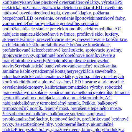
kontajnery
ka
revízne plechové dvierka
náterové látky, výroba
EPS
elektrická požiarna signalizácia, detekcia požiaru
LED osvetlenie,
núdzové osvetlenie
odvod tepla, dymové klapky. požiarna
bezpečnosť
LED osvetlenie, osvetlenie športovísk
interiérové farby.
vodou riediteľné farby
netkané geotextílie, separácia
podložia
nabíjacie stanice pre elektromobily, elektromobilita, AC
nabíjacie stanice,
sklobetónové tvárnice, profilové sklo, luxfery,
sklenené tvárnice, presvetľovacie steny, presvetľovacie konštrukcie,
architektonické sklo,
prefabrikované betónové konštrukcie,
prefabrikované železobetónové konštrukcie, spojovacie systémy,
spojovacie prvky, spriahnuté oceľobetónové nosníky
Dvere a
brány
Potrubné rozvody
Prenájom
Komplexné priemyselné
stavby
Servis
akustické panely
ubytovanie
sanačný roztok
sanita,
sanitárne kabínky
nadzemné kontajnery
recyklácia stavebného
odpadu
akustické zolácie
náterové látky, výroba, nátery oceľových
konštrukcií
drôtové a plotové systémy
LED lineárne a priemyselné
osvetlenie
elektromery, kalibrácia
automatizácia výroby, robotické
pracoviská
hydroizolácie, sanácia muriva
netkaná geotextília, filtračná
geotextília
wallbox, nabíjacia stanica pre elektromobily, AC
nabíjanie
balkónový termoizolačný nosník, Peikko, balkónový
termoizolačný nosník, tepelný most, prerušenie tepelného mosta,
železobetónové balkóny, balkónové spojenie, spojovací
prvok
kanalizačné šachty, betónové šachty, prefabrikované betónové
prvky, železobetónové rúry, vodomerné šachty, akumulačné
nádrže
Priemyselné brány, garážové dvere, brány, ploty
Produkty a