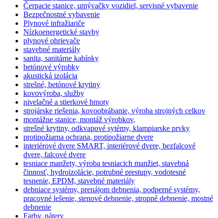
Čerpacie stanice, umývačky vozidiel, servisné vybavenie
Bezpečnostné vybavenie
Plynové infražiariče
Nízkoenergetické stavby
plynové ohrievače
stavebné materiály
sanita, sanitárne kabínky
betónové výrobky
akustická izolácia
strešné, betónové krytiny
kovovýroba, služby
nivelačné a stierkové hmoty
strojárske riešenia, kovoobrábanie, výroba strojných celkov
montážne stanice, montáž výrobkov,
strešné krytiny, odkvapové sytémy, klampiarske prvky
protipožiarna ochrana, protipožiarne dvere
interiérové dvere SMART, interiérové dvere, bezfalcové
dvere, falcové dvere
tesniace manžety, výroba tesniacich manžiet, stavebná
činnosť, hydroizolácie, potrubné prestupy, vodotesné
tesnenie, EPDM, stavebné materiály
debniace systémy, prenájom debnenia, podperné systémy,
pracovné lešenie, stenové debnenie, stropné debnenie, mostné
debnenie
Farby, nátery