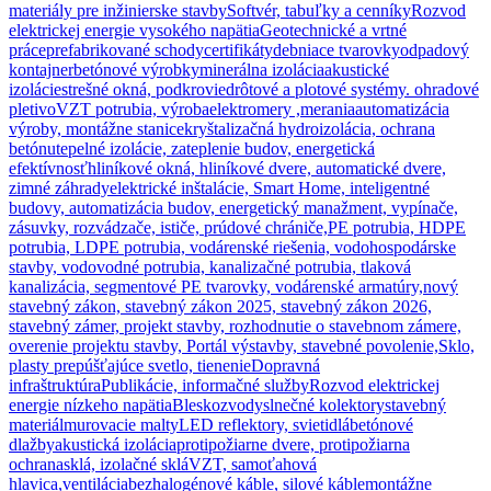
materiály pre inžinierske stavby
Softvér, tabuľky a cenníky
Rozvod
elektrickej energie vysokého napätia
Geotechnické a vrtné
práce
prefabrikované schody
certifikáty
debniace tvarovky
odpadový
kontajner
betónové výrobky
minerálna izolácia
akustické
izolácie
strešné okná, podkrovie
drôtové a plotové systémy. ohradové
pletivo
VZT potrubia, výroba
elektromery ,merania
automatizácia
výroby, montážne stanice
kryštalizačná hydroizolácia, ochrana
betónu
tepelné izolácie, zateplenie budov, energetická
efektívnosť
hliníkové okná, hliníkové dvere, automatické dvere,
zimné záhrady
elektrické inštalácie, Smart Home, inteligentné
budovy, automatizácia budov, energetický manažment, vypínače,
zásuvky, rozvádzače, ističe, prúdové chrániče,
PE potrubia, HDPE
potrubia, LDPE potrubia, vodárenské riešenia, vodohospodárske
stavby, vodovodné potrubia, kanalizačné potrubia, tlaková
kanalizácia, segmentové PE tvarovky, vodárenské armatúry,
nový
stavebný zákon, stavebný zákon 2025, stavebný zákon 2026,
stavebný zámer, projekt stavby, rozhodnutie o stavebnom zámere,
overenie projektu stavby, Portál výstavby, stavebné povolenie,
Sklo,
plasty prepúšťajúce svetlo, tienenie
Dopravná
infraštruktúra
Publikácie, informačné služby
Rozvod elektrickej
energie nízkeho napätia
Bleskozvody
slnečné kolektory
stavebný
materiál
murovacie malty
LED reflektory, svietidlá
betónové
dlažby
akustická izolácia
protipožiarne dvere, protipožiarna
ochrana
sklá, izolačné sklá
VZT, samoťahová
hlavica,ventilácia
bezhalogénové káble, silové káble
montážne