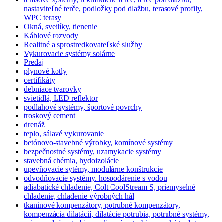
nastaviteľné terče, podložky pod dlažbu, terasové profily,
WPC terasy
Okná, svetlíky, tienenie
Káblové rozvody
Realitné a sprostredkovateľské služby
Vykurovacie systémy solárne
Predaj
plynové kotly
certifikáty
debniace tvarovky
svietidlá, LED reflektor
podlahové systémy, športové povrchy
troskový cement
drenáž
teplo, sálavé vykurovanie
betónovo-stavebné výrobky, komínové systémy
bezpečnostné systémy, uzamykacie systémy
stavebná chémia, hydoizolácie
upevňovacie sytémy, modulárne konštrukcie
odvodňovacie systémy. hospodárenie s vodou
adiabatické chladenie, Colt CoolStream S, priemyselné
chladenie, chladenie výrobných hál
tkaninové kompenzátory, potrubné kompenzátory,
kompenzácia dilatácií, dilatácie potrubia, potrubné systémy,