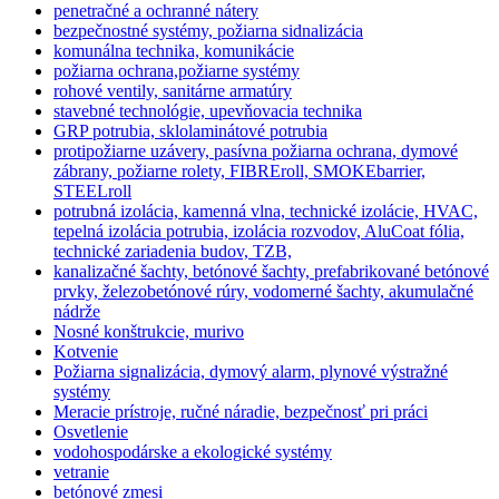
penetračné a ochranné nátery
bezpečnostné systémy, požiarna sidnalizácia
komunálna technika, komunikácie
požiarna ochrana,požiarne systémy
rohové ventily, sanitárne armatúry
stavebné technológie, upevňovacia technika
GRP potrubia, sklolaminátové potrubia
protipožiarne uzávery, pasívna požiarna ochrana, dymové
zábrany, požiarne rolety, FIBREroll, SMOKEbarrier,
STEELroll
potrubná izolácia, kamenná vlna, technické izolácie, HVAC,
tepelná izolácia potrubia, izolácia rozvodov, AluCoat fólia,
technické zariadenia budov, TZB,
kanalizačné šachty, betónové šachty, prefabrikované betónové
prvky, železobetónové rúry, vodomerné šachty, akumulačné
nádrže
Nosné konštrukcie, murivo
Kotvenie
Požiarna signalizácia, dymový alarm, plynové výstražné
systémy
Meracie prístroje, ručné náradie, bezpečnosť pri práci
Osvetlenie
vodohospodárske a ekologické systémy
vetranie
betónové zmesi