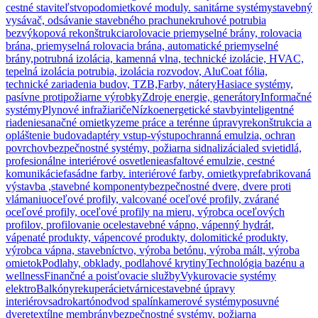
cestné staviteľstvo
podomietkové moduly. sanitárne systémy
stavebný
vysávač, odsávanie stavebného prachu
nekruhové potrubia
bezvýkopová rekonštrukcia
rolovacie priemyselné brány, rolovacia
brána, priemyselná rolovacia brána, automatické priemyselné
brány,
potrubná izolácia, kamenná vlna, technické izolácie, HVAC,
tepelná izolácia potrubia, izolácia rozvodov, AluCoat fólia,
technické zariadenia budov, TZB,
Farby, nátery
Hasiace systémy,
pasívne protipožiarne výrobky
Zdroje energie, generátory
Informačné
systémy
Plynové infražiariče
Nízkoenergetické stavby
inteligentné
riadenie
sanačné omietky
zeme práce a terénne úpravy
rekonštrukcia a
opláštenie budov
adaptéry vstup-výstup
ochranná emulzia, ochran
povrchov
bezpečnostné systémy, požiarna sidnalizácia
led svietidlá,
profesionálne interiérové osvetlenie
asfaltové emulzie, cestné
komunikácie
fasádne farby. interiérové farby, omietky
prefabrikovaná
výstavba ,stavebné komponenty
bezpečnostné dvere, dvere proti
vlámaniu
oceľové profily, valcované oceľové profily, zvárané
oceľové profily, oceľové profily na mieru, výrobca oceľových
profilov, profilovanie ocele
stavebné vápno, vápenný hydrát,
vápenaté produkty, vápencové produkty, dolomitické produkty,
výrobca vápna, stavebníctvo, výroba betónu, výroba mált, výroba
omietok
Podlahy, obklady, podlahové krytiny
Technológia bazénu a
wellness
Finančné a poisťovacie služby
Vykurovacie systémy
elektro
Balkóny
rekuperácie
tvárnice
stavebné úpravy
interiérov
sadrokartón
odvod spalín
kamerové systémy
posuvné
dvere
textílne membrány
bezpečnostné systémy. požiarna