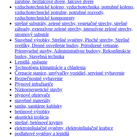
zárubne, bezfalcové dvere, falcové dvere
vzduchotechnické koleno, vzduchotechnika, potrubné koleno,
vzduchotechnické potrubie, potrubné rozvody,
vzduchotechnické komponenty
strešné substráty, zelené strechy, vegetačné strechy, strešné
záhrady, extenzívne zelené strechy, intenzívne zelené strechy,
stromový substrát
Stavebné výrobky, Strešné systémy, Ploché strechy, Strešné
svetlíky, Denné osvetlenie budov, Prirodzené vetranie,
Priemyselné stavby, Administratívne budovy, Rekonštrukcie
budov, Stavebná technika
Lepidlá, spájanie
Technológia klimatizácie a chladenia
Čerpacie stanice, umývačky vozidiel, servisné vybavenie
Bezpečnostné vybavenie
Plynové infražiariče
Nízkoenergetické stavby
plynové ohrievače
stavebné materiály
sanita, sanitárne kabínky
betónové výrobky
akustická izolácia
strešné, betónové krytiny
elektroinštalačné systémy, elektroinštalačné krabice
podlahové systémy a lepidlá