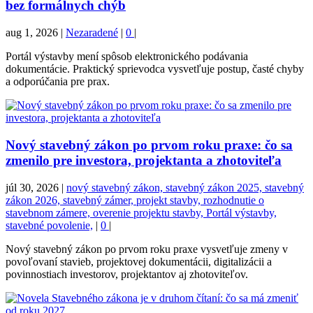
bez formálnych chýb
aug 1, 2026
|
Nezaradené
|
0
|
Portál výstavby mení spôsob elektronického podávania
dokumentácie. Praktický sprievodca vysvetľuje postup, časté chyby
a odporúčania pre prax.
Nový stavebný zákon po prvom roku praxe: čo sa
zmenilo pre investora, projektanta a zhotoviteľa
júl 30, 2026
|
nový stavebný zákon, stavebný zákon 2025, stavebný
zákon 2026, stavebný zámer, projekt stavby, rozhodnutie o
stavebnom zámere, overenie projektu stavby, Portál výstavby,
stavebné povolenie,
|
0
|
Nový stavebný zákon po prvom roku praxe vysvetľuje zmeny v
povoľovaní stavieb, projektovej dokumentácii, digitalizácii a
povinnostiach investorov, projektantov aj zhotoviteľov.