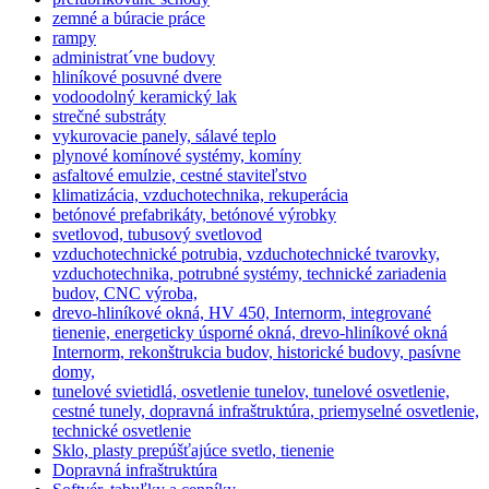
zemné a búracie práce
rampy
administrat´vne budovy
hliníkové posuvné dvere
vodoodolný keramický lak
strečné substráty
vykurovacie panely, sálavé teplo
plynové komínové systémy, komíny
asfaltové emulzie, cestné staviteľstvo
klimatizácia, vzduchotechnika, rekuperácia
betónové prefabrikáty, betónové výrobky
svetlovod, tubusový svetlovod
vzduchotechnické potrubia, vzduchotechnické tvarovky,
vzduchotechnika, potrubné systémy, technické zariadenia
budov, CNC výroba,
drevo-hliníkové okná, HV 450, Internorm, integrované
tienenie, energeticky úsporné okná, drevo-hliníkové okná
Internorm, rekonštrukcia budov, historické budovy, pasívne
domy,
tunelové svietidlá, osvetlenie tunelov, tunelové osvetlenie,
cestné tunely, dopravná infraštruktúra, priemyselné osvetlenie,
technické osvetlenie
Sklo, plasty prepúšťajúce svetlo, tienenie
Dopravná infraštruktúra