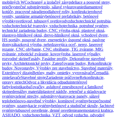
mobilných WC
ochranný a izolačný zásyp
deliace a posuvné steny,
priečky
strečné substráty
teplo, sálavé vykurovanie
diamantové
kotúče, pracovné náradie
podlahové rošty, konštrukcie
rohové
ventily, sanitárne armatúry
betónové prefabrikáty, betónové
výrobky
svetlovod, tubusový svetlovod
vzduchotechnické potrubia,
vzduchotechnické tvarovky, vzduchotechnika, potrubné systémy,
technické zariadenia budov, CNC výroba,
okná, plastové okná,
plastovo-hliníkové okná, drevo-hliníkové okná, vchodové dvere,
HS portály, posuvné dvere, energeticky úsporné okná, pasívne
domy
zákazková výroba, nehrdzavejúca oceľ, nerez, laserové
rezanie, CNC ohýbanie, CNC obrábanie, TIG zváranie, MIG
zváranie, robotické zváranie, kovovýroba, laserové výpalky,
rozvodné skrine
Fasády, Fasádne profily, Dekoratívne stavebné
prvky, Architektonické prvky, Zatepľovanie budov, Rekonštrukcie
budov, Novostavby, Výrobky pre stavebníctvo, Stavebné materiály,
Exteriérový dizajn
Betóny, malty, omietky, vyrovnávače
Čerpadlá,
zmiešavače
Stavebné stroje
Zariadenie práčovne
Rekonštrukcie,
opravy striech
Odvoz a likvidácia odpadu
interiérové
farby
logistika
obaľovačky, asfaltové zmesi
boxové a šatníkové
skrine
drenážny materiál
plastové nádrže, retenčné a skladovacie
systémy
zelené strechy, substráty
vykurovacie panely, sálavé
teplo
betónovo-stavebné výrobky, komínové systémy
bezpečnostné
systémy, uzamykacie systémy
betónové a studničné skruže, šachtové
systémy
tubusové osvetlenie, denné osvetlenie
anemostatová krabica,
ASHADQ, vzduchotechnika, VZT, odvod vzduchu, odvodný