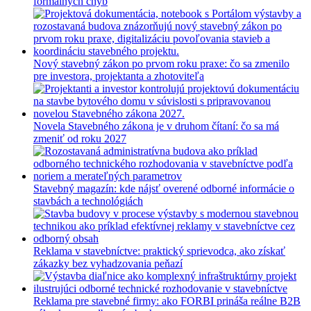
formálnych chýb
Nový stavebný zákon po prvom roku praxe: čo sa zmenilo
pre investora, projektanta a zhotoviteľa
Novela Stavebného zákona je v druhom čítaní: čo sa má
zmeniť od roku 2027
Stavebný magazín: kde nájsť overené odborné informácie o
stavbách a technológiách
Reklama v stavebníctve: praktický sprievodca, ako získať
zákazky bez vyhadzovania peňazí
Reklama pre stavebné firmy: ako FORBI prináša reálne B2B