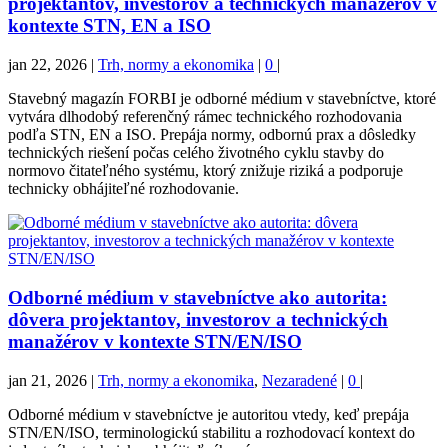
projektantov, investorov a technických manažérov v
kontexte STN, EN a ISO
jan 22, 2026
|
Trh, normy a ekonomika
|
0
|
Stavebný magazín FORBI je odborné médium v stavebníctve, ktoré
vytvára dlhodobý referenčný rámec technického rozhodovania
podľa STN, EN a ISO. Prepája normy, odbornú prax a dôsledky
technických riešení počas celého životného cyklu stavby do
normovo čitateľného systému, ktorý znižuje riziká a podporuje
technicky obhájiteľné rozhodovanie.
Odborné médium v stavebníctve ako autorita:
dôvera projektantov, investorov a technických
manažérov v kontexte STN/EN/ISO
jan 21, 2026
|
Trh, normy a ekonomika
,
Nezaradené
|
0
|
Odborné médium v stavebníctve je autoritou vtedy, keď prepája
STN/EN/ISO, terminologickú stabilitu a rozhodovací kontext do