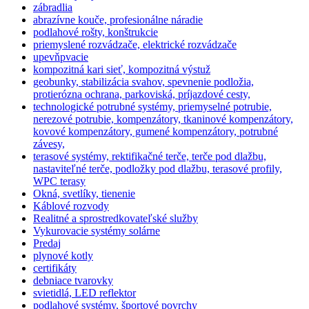
zábradlia
abrazívne kouče, profesionálne náradie
podlahové rošty, konštrukcie
priemyslené rozvádzače, elektrické rozvádzače
upevňpvacie
kompozitná kari sieť, kompozitná výstuž
geobunky, stabilizácia svahov, spevnenie podložia,
protierózna ochrana, parkoviská, príjazdové cesty,
technologické potrubné systémy, priemyselné potrubie,
nerezové potrubie, kompenzátory, tkaninové kompenzátory,
kovové kompenzátory, gumené kompenzátory, potrubné
závesy,
terasové systémy, rektifikačné terče, terče pod dlažbu,
nastaviteľné terče, podložky pod dlažbu, terasové profily,
WPC terasy
Okná, svetlíky, tienenie
Káblové rozvody
Realitné a sprostredkovateľské služby
Vykurovacie systémy solárne
Predaj
plynové kotly
certifikáty
debniace tvarovky
svietidlá, LED reflektor
podlahové systémy, športové povrchy