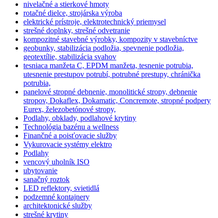
nivelačné a stierkové hmoty
rotačné dielce, strojárska výroba
elektrické prístroje, elektrotechnický priemysel
strešné doplnky, strešné odvetranie
kompozitné stavebné výrobky, kompozity v stavebníctve
geobunky, stabilizácia podložia, spevnenie podložia,
geotextílie, stabilizácia svahov
tesniaca manžeta C, EPDM manžeta, tesnenie potrubia,
utesnenie prestupov potrubí, potrubné prestupy, chránička
potrubia,
panelové stropné debnenie, monolitické stropy, debnenie
stropov, Dokaflex, Dokamatic, Concremote, stropné podpery
Eurex, železobetónové stropy,
Podlahy, obklady, podlahové krytiny
Technológia bazénu a wellness
Finančné a poisťovacie služby
Vykurovacie systémy elektro
Podlahy
vencový uholník ISO
ubytovanie
sanačný roztok
LED reflektory, svietidlá
podzemné kontajnery
architektonické služby
strešné krytiny