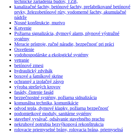
technické zariadenia budov, TZB,
kanalizačné šachty, betónové šachty, prefabrikované betónové
prvky, železobetónové rúry, vodomerné šachty, akumulačné
nádrže
Nosné konštrukcie, murivo
Kotvenie
Požiarna signalizácia, dymový alarm, plynové výstražné
systémy
Meracie prístroje, ručné náradie, bezpečnosť pri práci
Osvetlenie
vodohospodárske a ekologické systémy
vetranie
betónové zmesi
hydraulický zdvihák
boxové a šatníkové skrine
ochranný a izolačný zásyp
výroba strešných krovov
fasády, čistenie fasád
bezpečnostné systémy, požiarna sidnalizácia
komunálna technika, komunikácie
odvod tepla, dymové klapky. požiarna bezpečnosť
podomietkové moduly. sanitárne systémy
stavebný vysávač, odsávanie stavebného prachu
nekruhové potrubia bezvýkopová rekonštrukcia
rolovacie priemyselné brány, rolovacia brána, priemyselná