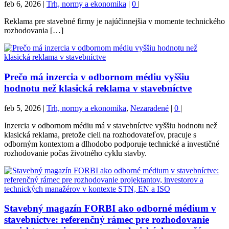
feb 6, 2026
|
Trh, normy a ekonomika
|
0
|
Reklama pre stavebné firmy je najúčinnejšia v momente technického
rozhodovania […]
Prečo má inzercia v odbornom médiu vyššiu
hodnotu než klasická reklama v stavebníctve
feb 5, 2026
|
Trh, normy a ekonomika
,
Nezaradené
|
0
|
Inzercia v odbornom médiu má v stavebníctve vyššiu hodnotu než
klasická reklama, pretože cieli na rozhodovateľov, pracuje s
odborným kontextom a dlhodobo podporuje technické a investičné
rozhodovanie počas životného cyklu stavby.
Stavebný magazín FORBI ako odborné médium v
stavebníctve: referenčný rámec pre rozhodovanie