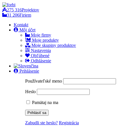
275 316
Projektov
31 206
Firiem
Kontakt
Môj účet
Moje firmy
Moje produkty
Moje skupiny produktov
Nastavenia
Obľúbené
Odhlásenie
Prihlásenie
Používateľské meno
Heslo
Pamätaj na ma
Zabudli ste heslo?
Registrácia