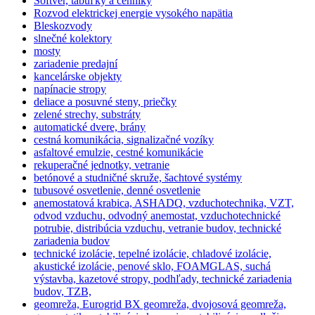
Softvér, tabuľky a cenníky
Rozvod elektrickej energie vysokého napätia
Bleskozvody
slnečné kolektory
mosty
zariadenie predajní
kancelárske objekty
napínacie stropy
deliace a posuvné steny, priečky
zelené strechy, substráty
automatické dvere, brány
cestná komunikácia, signalizačné vozíky
asfaltové emulzie, cestné komunikácie
rekuperačné jednotky, vetranie
betónové a studničné skruže, šachtové systémy
tubusové osvetlenie, denné osvetlenie
anemostatová krabica, ASHADQ, vzduchotechnika, VZT,
odvod vzduchu, odvodný anemostat, vzduchotechnické
potrubie, distribúcia vzduchu, vetranie budov, technické
zariadenia budov
technické izolácie, tepelné izolácie, chladové izolácie,
akustické izolácie, penové sklo, FOAMGLAS, suchá
výstavba, kazetové stropy, podhľady, technické zariadenia
budov, TZB,
geomreža, Eurogrid BX geomreža, dvojosová geomreža,