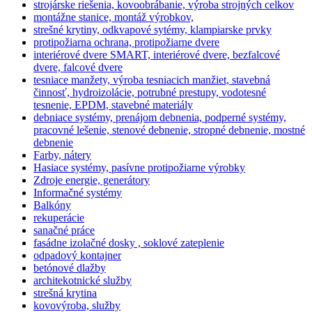
strojárske riešenia, kovoobrábanie, výroba strojných celkov
montážne stanice, montáž výrobkov,
strešné krytiny, odkvapové sytémy, klampiarske prvky
protipožiarna ochrana, protipožiarne dvere
interiérové dvere SMART, interiérové dvere, bezfalcové
dvere, falcové dvere
tesniace manžety, výroba tesniacich manžiet, stavebná
činnosť, hydroizolácie, potrubné prestupy, vodotesné
tesnenie, EPDM, stavebné materiály
debniace systémy, prenájom debnenia, podperné systémy,
pracovné lešenie, stenové debnenie, stropné debnenie, mostné
debnenie
Farby, nátery
Hasiace systémy, pasívne protipožiarne výrobky
Zdroje energie, generátory
Informačné systémy
Balkóny
rekuperácie
sanačné práce
fasádne izolačné dosky , soklové zateplenie
odpadový kontajner
betónové dlažby
architekotnické služby
strešná krytina
kovovýroba, služby