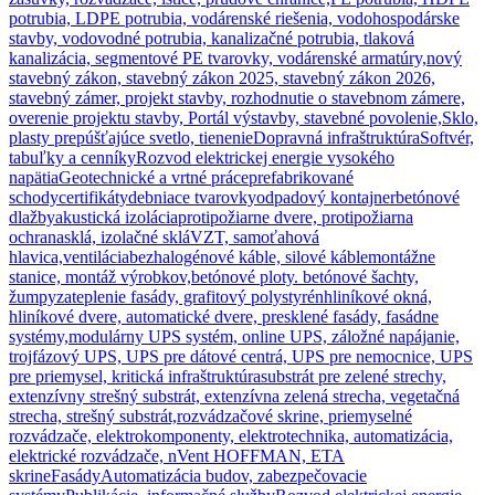
potrubia, LDPE potrubia, vodárenské riešenia, vodohospodárske
stavby, vodovodné potrubia, kanalizačné potrubia, tlaková
kanalizácia, segmentové PE tvarovky, vodárenské armatúry,
nový
stavebný zákon, stavebný zákon 2025, stavebný zákon 2026,
stavebný zámer, projekt stavby, rozhodnutie o stavebnom zámere,
overenie projektu stavby, Portál výstavby, stavebné povolenie,
Sklo,
plasty prepúšťajúce svetlo, tienenie
Dopravná infraštruktúra
Softvér,
tabuľky a cenníky
Rozvod elektrickej energie vysokého
napätia
Geotechnické a vrtné práce
prefabrikované
schody
certifikáty
debniace tvarovky
odpadový kontajner
betónové
dlažby
akustická izolácia
protipožiarne dvere, protipožiarna
ochrana
sklá, izolačné sklá
VZT, samoťahová
hlavica,ventilácia
bezhalogénové káble, silové káble
montážne
stanice, montáž výrobkov,
betónové ploty. betónové šachty,
žumpy
zateplenie fasády, grafitový polystyrén
hliníkové okná,
hliníkové dvere, automatické dvere, presklené fasády, fasádne
systémy,
modulárny UPS systém, online UPS, záložné napájanie,
trojfázový UPS, UPS pre dátové centrá, UPS pre nemocnice, UPS
pre priemysel, kritická infraštruktúra
substrát pre zelené strechy,
extenzívny strešný substrát, extenzívna zelená strecha, vegetačná
strecha, strešný substrát,
rozvádzačové skrine, priemyselné
rozvádzače, elektrokomponenty, elektrotechnika, automatizácia,
elektrické rozvádzače, nVent HOFFMAN, ETA
skrine
Fasády
Automatizácia budov, zabezpečovacie