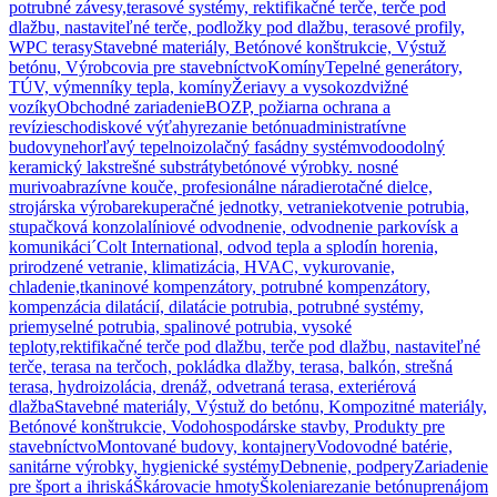
potrubné závesy,
terasové systémy, rektifikačné terče, terče pod
dlažbu, nastaviteľné terče, podložky pod dlažbu, terasové profily,
WPC terasy
Stavebné materiály, Betónové konštrukcie, Výstuž
betónu, Výrobcovia pre stavebníctvo
Komíny
Tepelné generátory,
TÚV, výmenníky tepla, komíny
Žeriavy a vysokozdvižné
vozíky
Obchodné zariadenie
BOZP, požiarna ochrana a
revízie
schodiskové výťahy
rezanie betónu
administratívne
budovy
nehorľavý tepelnoizolačný fasádny systém
vodoodolný
keramický lak
strešné substráty
betónové výrobky. nosné
murivo
abrazívne kouče, profesionálne náradie
rotačné dielce,
strojárska výroba
rekuperačné jednotky, vetranie
kotvenie potrubia,
stupačková konzola
líniové odvodnenie, odvodnenie parkovísk a
komunikáci´
Colt International, odvod tepla a splodín horenia,
prirodzené vetranie, klimatizácia, HVAC, vykurovanie,
chladenie,
tkaninové kompenzátory, potrubné kompenzátory,
kompenzácia dilatácií, dilatácie potrubia, potrubné systémy,
priemyselné potrubia, spalinové potrubia, vysoké
teploty,
rektifikačné terče pod dlažbu, terče pod dlažbu, nastaviteľné
terče, terasa na terčoch, pokládka dlažby, terasa, balkón, strešná
terasa, hydroizolácia, drenáž, odvetraná terasa, exteriérová
dlažba
Stavebné materiály, Výstuž do betónu, Kompozitné materiály,
Betónové konštrukcie, Vodohospodárske stavby, Produkty pre
stavebníctvo
Montované budovy, kontajnery
Vodovodné batérie,
sanitárne výrobky, hygienické systémy
Debnenie, podpery
Zariadenie
pre šport a ihriská
Škárovacie hmoty
Školenia
rezanie betónu
prenájom