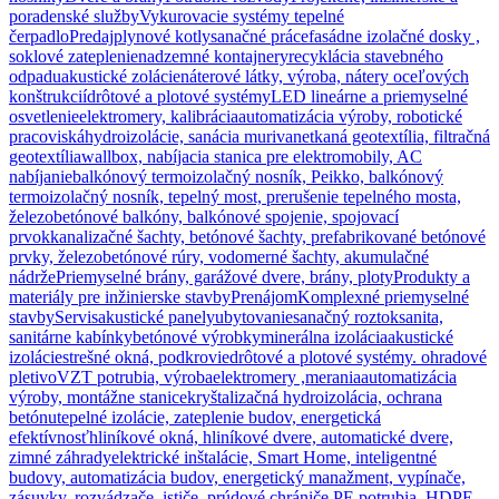
poradenské služby
Vykurovacie systémy tepelné
čerpadlo
Predaj
plynové kotly
sanačné práce
fasádne izolačné dosky ,
soklové zateplenie
nadzemné kontajnery
recyklácia stavebného
odpadu
akustické zolácie
náterové látky, výroba, nátery oceľových
konštrukcií
drôtové a plotové systémy
LED lineárne a priemyselné
osvetlenie
elektromery, kalibrácia
automatizácia výroby, robotické
pracoviská
hydroizolácie, sanácia muriva
netkaná geotextília, filtračná
geotextília
wallbox, nabíjacia stanica pre elektromobily, AC
nabíjanie
balkónový termoizolačný nosník, Peikko, balkónový
termoizolačný nosník, tepelný most, prerušenie tepelného mosta,
železobetónové balkóny, balkónové spojenie, spojovací
prvok
kanalizačné šachty, betónové šachty, prefabrikované betónové
prvky, železobetónové rúry, vodomerné šachty, akumulačné
nádrže
Priemyselné brány, garážové dvere, brány, ploty
Produkty a
materiály pre inžinierske stavby
Prenájom
Komplexné priemyselné
stavby
Servis
akustické panely
ubytovanie
sanačný roztok
sanita,
sanitárne kabínky
betónové výrobky
minerálna izolácia
akustické
izolácie
strešné okná, podkrovie
drôtové a plotové systémy. ohradové
pletivo
VZT potrubia, výroba
elektromery ,merania
automatizácia
výroby, montážne stanice
kryštalizačná hydroizolácia, ochrana
betónu
tepelné izolácie, zateplenie budov, energetická
efektívnosť
hliníkové okná, hliníkové dvere, automatické dvere,
zimné záhrady
elektrické inštalácie, Smart Home, inteligentné
budovy, automatizácia budov, energetický manažment, vypínače,
zásuvky, rozvádzače, ističe, prúdové chrániče,
PE potrubia, HDPE