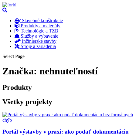
Stavebné konštrukcie
Produkty a materiály
Technológie a TZB
Služby a vybavenie
Inžinierske stavby
Stroje a zariadenia
Select Page
Značka:
nehnuteľností
Produkty
Všetky projekty
Portál výstavby v praxi: ako podať dokumentáciu