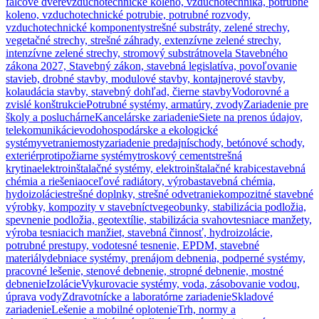
falcové dvere
vzduchotechnické koleno, vzduchotechnika, potrubné
koleno, vzduchotechnické potrubie, potrubné rozvody,
vzduchotechnické komponenty
strešné substráty, zelené strechy,
vegetačné strechy, strešné záhrady, extenzívne zelené strechy,
intenzívne zelené strechy, stromový substrát
novela Stavebného
zákona 2027, Stavebný zákon, stavebná legislatíva, povoľovanie
stavieb, drobné stavby, modulové stavby, kontajnerové stavby,
kolaudácia stavby, stavebný dohľad, čierne stavby
Vodorovné a
zvislé konštrukcie
Potrubné systémy, armatúry, zvody
Zariadenie pre
školy a posluchárne
Kancelárske zariadenie
Siete na prenos údajov,
telekomunikácie
vodohospodárske a ekologické
systémy
vetranie
mosty
zariadenie predajní
schody, betónové schody,
exteriér
protipožiarne systémy
troskový cement
strešná
krytina
elektroinštalačné systémy, elektroinštalačné krabice
stavebná
chémia a riešenia
oceľové radiátory, výroba
stavebná chémia,
hydoizolácie
strešné doplnky, strešné odvetranie
kompozitné stavebné
výrobky, kompozity v stavebníctve
geobunky, stabilizácia podložia,
spevnenie podložia, geotextílie, stabilizácia svahov
tesniace manžety,
výroba tesniacich manžiet, stavebná činnosť, hydroizolácie,
potrubné prestupy, vodotesné tesnenie, EPDM, stavebné
materiály
debniace systémy, prenájom debnenia, podperné systémy,
pracovné lešenie, stenové debnenie, stropné debnenie, mostné
debnenie
Izolácie
Vykurovacie systémy, voda, zásobovanie vodou,
úprava vody
Zdravotnícke a laboratórne zariadenie
Skladové
zariadenie
Lešenie a mobilné oplotenie
Trh, normy a