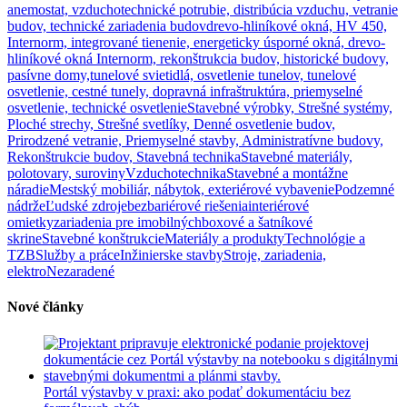
anemostat, vzduchotechnické potrubie, distribúcia vzduchu, vetranie
budov, technické zariadenia budov
drevo-hliníkové okná, HV 450,
Internorm, integrované tienenie, energeticky úsporné okná, drevo-
hliníkové okná Internorm, rekonštrukcia budov, historické budovy,
pasívne domy,
tunelové svietidlá, osvetlenie tunelov, tunelové
osvetlenie, cestné tunely, dopravná infraštruktúra, priemyselné
osvetlenie, technické osvetlenie
Stavebné výrobky, Strešné systémy,
Ploché strechy, Strešné svetlíky, Denné osvetlenie budov,
Prirodzené vetranie, Priemyselné stavby, Administratívne budovy,
Rekonštrukcie budov, Stavebná technika
Stavebné materiály,
polotovary, suroviny
Vzduchotechnika
Stavebné a montážne
náradie
Mestský mobiliár, nábytok, exteriérové vybavenie
Podzemné
nádrže
Ľudské zdroje
bezbariérové riešenia
interiérové
omietky
zariadenia pre imobilných
boxové a šatníkové
skrine
Stavebné konštrukcie
Materiály a produkty
Technológie a
TZB
Služby a práce
Inžinierske stavby
Stroje, zariadenia,
elektro
Nezaradené
Nové články
Portál výstavby v praxi: ako podať dokumentáciu bez