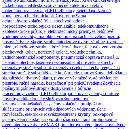
systémy
Publikácie, informačné služby
Rozvod elektrickej energie
nízkeho napätia
Bleskozvody
slnečné kolektory
stavebný
materiál
murovacie malty
LED reflektory, svietidlá
podzemné
kontajnery
architekotnické služby
protipožiarna
ochrana
hydroizolačné fólie, strechy
odpadové
hospodárstvo,techologické riešenia
káble, telekomunikačné
káble
elektrické prístroje, elektrotechnický priemysel
betónové
vodomerné šachty, monolitná vodomerná šachta
stavebné puzdrá,
posuvné dvere, skryté zárubne
interiérové dvere, zárubne, dvere na
mieru, obložkové zárubne, bezfalcové dvere, falcové dvere
výroba
plechových kolien, nerezové kolená, vzduchotechnika,
vzduchotechnické komponenty, pneumatická doprava materiálu,
lisovanie plechov, laserové rezanie,
substrát pre zelené strechy,
extenzívny strešný substrát, extenzívna zelená strecha, vegetačná
strecha, strešný substrát
Nosné konštrukcie, murivo
Kotvenie
Požiarna
signalizácia, dymový alarm, plynové výstražné systémy
Meracie
prístroje, ručné náradie, bezpečnosť pri práci
Osvetlenie
Zdvíhacie
plošiny
filigránové stropné dosky
zemné a búracie
práce
rampy
svietidlá, LED reflektor
podlahové systémy, športové
povrchy
architektonické služby
strešné, betónové
krytiny
elektroinštalačné systémy
izolačné a protipožiarne
sklá
čistiarne priemyselných odpadových vôd
priemyslené
rozvádzače, elektrické rozvádzače
strešné krytiny, odkvapové
sytémy, klampiarske prvky
protipožiarna ochrana, protipožiarne
dvere
interiérové dvere SMART, interiérové dvere, bezfalcové dvere,