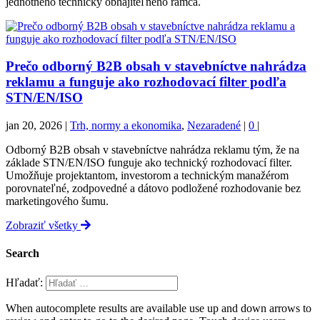
jednotného technicky obhájiteľného rámca.
Prečo odborný B2B obsah v stavebníctve nahrádza
reklamu a funguje ako rozhodovací filter podľa
STN/EN/ISO
jan 20, 2026
|
Trh, normy a ekonomika
,
Nezaradené
|
0
|
Odborný B2B obsah v stavebníctve nahrádza reklamu tým, že na
základe STN/EN/ISO funguje ako technický rozhodovací filter.
Umožňuje projektantom, investorom a technickým manažérom
porovnateľné, zodpovedné a dátovo podložené rozhodovanie bez
marketingového šumu.
Zobraziť všetky
Search
Hľadať:
When autocomplete results are available use up and down arrows to