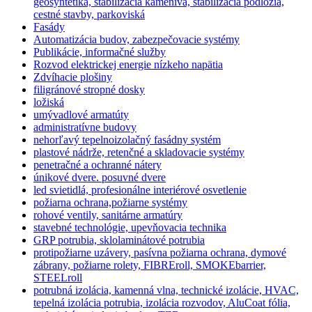
geosyntetika, stabilizácia kameniva, stabilizácia podložia,
cestné stavby, parkoviská
Fasády
Automatizácia budov, zabezpečovacie systémy
Publikácie, informačné služby
Rozvod elektrickej energie nízkeho napätia
Zdvíhacie plošiny
filigránové stropné dosky
ložiská
umývadlové armatúty
administratívne budovy
nehorľavý tepelnoizolačný fasádny systém
plastové nádrže, retenčné a skladovacie systémy
penetračné a ochranné nátery
únikové dvere. posuvné dvere
led svietidlá, profesionálne interiérové osvetlenie
požiarna ochrana,požiarne systémy
rohové ventily, sanitárne armatúry
stavebné technológie, upevňovacia technika
GRP potrubia, sklolaminátové potrubia
protipožiarne uzávery, pasívna požiarna ochrana, dymové
zábrany, požiarne rolety, FIBREroll, SMOKEbarrier,
STEELroll
potrubná izolácia, kamenná vlna, technické izolácie, HVAC,
tepelná izolácia potrubia, izolácia rozvodov, AluCoat fólia,