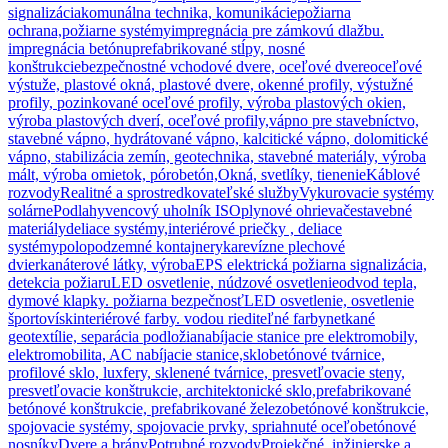
signalizácia
komunálna technika, komunikácie
požiarna
ochrana,požiarne systémy
impregnácia pre zámkovú dlažbu.
impregnácia betónu
prefabrikované stĺpy, nosné
konštrukcie
bezpečnostné vchodové dvere, oceľové dvere
oceľové
výstuže, plastové okná, plastové dvere, okenné profily, výstužné
profily, pozinkované oceľové profily, výroba plastových okien,
výroba plastových dverí, oceľové profily,
vápno pre stavebníctvo,
stavebné vápno, hydrátované vápno, kalcitické vápno, dolomitické
vápno, stabilizácia zemín, geotechnika, stavebné materiály, výroba
mált, výroba omietok, pórobetón,
Okná, svetlíky, tienenie
Káblové
rozvody
Realitné a sprostredkovateľské služby
Vykurovacie systémy
solárne
Podlahy
vencový uholník ISO
plynové ohrievače
stavebné
materiály
deliace systémy,interiérové priečky , deliace
systémy
polopodzemné kontajnery
ka
revízne plechové
dvierka
náterové látky, výroba
EPS elektrická požiarna signalizácia,
detekcia požiaru
LED osvetlenie, núdzové osvetlenie
odvod tepla,
dymové klapky. požiarna bezpečnosť
LED osvetlenie, osvetlenie
športovísk
interiérové farby. vodou riediteľné farby
netkané
geotextílie, separácia podložia
nabíjacie stanice pre elektromobily,
elektromobilita, AC nabíjacie stanice,
sklobetónové tvárnice,
profilové sklo, luxfery, sklenené tvárnice, presvetľovacie steny,
presvetľovacie konštrukcie, architektonické sklo,
prefabrikované
betónové konštrukcie, prefabrikované železobetónové konštrukcie,
spojovacie systémy, spojovacie prvky, spriahnuté oceľobetónové
nosníky
Dvere a brány
Potrubné rozvody
Projekčné, inžinierske a