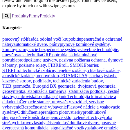
review and enter to go to the desired page. Touch device users,
explore by touch or with swipe gestures.
Produkty
Firmy
Projekty
Kategórie
pracovný stôl
fasáda odolná voči krupobitiu
penetračné a ochranné
nátery
automatické dvere, brány
plynové komínové systémy,
komíny
uzamykacie bezpečnostné systémy
stavebné technológie,
upevňovacia technika
GRP potrubia, sklolaminátové
potrubia
protipožiarne uzávery, pasívna požiarna ochrana, dymové
zábrany, požiarne rolety, FIBREroll, SMOKEbarrier,
STEELroll
technické izolácie, tepelné izolácie, chladové izolácie,
akustické izolácie, penové sklo, FOAMGLAS, suchá výstavba,
kazetové stropy, podhľady, technické zariadenia budov,
TZB,
geomreža, Eurogrid BX geomreža, dvojosová geomreža,
geosyntetika, stabilizácia kameniva, stabilizácia podložia, cestné
stavby, parkoviská
Lepidlá, spájanie
Technológia klimatizácie a
chladenia
Čerpacie stanice, umývačky vozidiel, servisné
vybavenie
Bezpečnostné vybavenie
Plastové nádrže a vsakovacie
systémy
Odhlučnenie
prenájom plotov
stierky
protihlukové
steny
oceľové konštrukcie
penové sklo, zelené strechy
výroba
strešných krovov
fasády, čistenie fasád
únikové dvere. posuvné
dvere
cestná komunikácia, signalizačné vozíky
asfaltové emulzie,