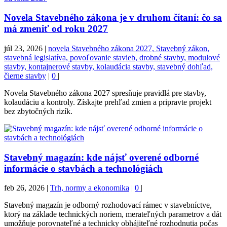
Novela Stavebného zákona je v druhom čítaní: čo sa
má zmeniť od roku 2027
júl 23, 2026
|
novela Stavebného zákona 2027, Stavebný zákon,
stavebná legislatíva, povoľovanie stavieb, drobné stavby, modulové
stavby, kontajnerové stavby, kolaudácia stavby, stavebný dohľad,
čierne stavby
|
0
|
Novela Stavebného zákona 2027 spresňuje pravidlá pre stavby,
kolaudáciu a kontroly. Získajte prehľad zmien a pripravte projekt
bez zbytočných rizík.
Stavebný magazín: kde nájsť overené odborné
informácie o stavbách a technológiách
feb 26, 2026
|
Trh, normy a ekonomika
|
0
|
Stavebný magazín je odborný rozhodovací rámec v stavebníctve,
ktorý na základe technických noriem, merateľných parametrov a dát
umožňuje porovnateľné a technicky obhájiteľné rozhodnutia počas