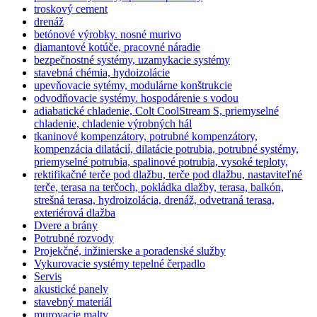
troskový cement
drenáž
betónové výrobky. nosné murivo
diamantové kotúče, pracovné náradie
bezpečnostné systémy, uzamykacie systémy
stavebná chémia, hydoizolácie
upevňovacie sytémy, modulárne konštrukcie
odvodňovacie systémy. hospodárenie s vodou
adiabatické chladenie, Colt CoolStream S, priemyselné
chladenie, chladenie výrobných hál
tkaninové kompenzátory, potrubné kompenzátory,
kompenzácia dilatácií, dilatácie potrubia, potrubné systémy,
priemyselné potrubia, spalinové potrubia, vysoké teploty,
rektifikačné terče pod dlažbu, terče pod dlažbu, nastaviteľné
terče, terasa na terčoch, pokládka dlažby, terasa, balkón,
strešná terasa, hydroizolácia, drenáž, odvetraná terasa,
exteriérová dlažba
Dvere a brány
Potrubné rozvody
Projekčné, inžinierske a poradenské služby
Vykurovacie systémy tepelné čerpadlo
Servis
akustické panely
stavebný materiál
murovacie malty