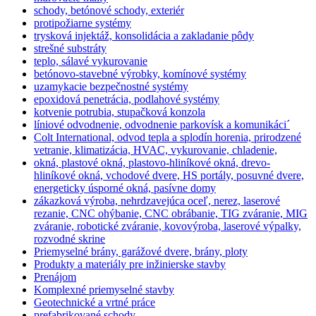
schody, betónové schody, exteriér
protipožiarne systémy
trysková injektáž, konsolidácia a zakladanie pôdy
strešné substráty
teplo, sálavé vykurovanie
betónovo-stavebné výrobky, komínové systémy
uzamykacie bezpečnostné systémy
epoxidová penetrácia, podlahové systémy
kotvenie potrubia, stupačková konzola
líniové odvodnenie, odvodnenie parkovísk a komunikáci´
Colt International, odvod tepla a splodín horenia, prirodzené
vetranie, klimatizácia, HVAC, vykurovanie, chladenie,
okná, plastové okná, plastovo-hliníkové okná, drevo-
hliníkové okná, vchodové dvere, HS portály, posuvné dvere,
energeticky úsporné okná, pasívne domy
zákazková výroba, nehrdzavejúca oceľ, nerez, laserové
rezanie, CNC ohýbanie, CNC obrábanie, TIG zváranie, MIG
zváranie, robotické zváranie, kovovýroba, laserové výpalky,
rozvodné skrine
Priemyselné brány, garážové dvere, brány, ploty
Produkty a materiály pre inžinierske stavby
Prenájom
Komplexné priemyselné stavby
Geotechnické a vrtné práce
prefabrikované schody