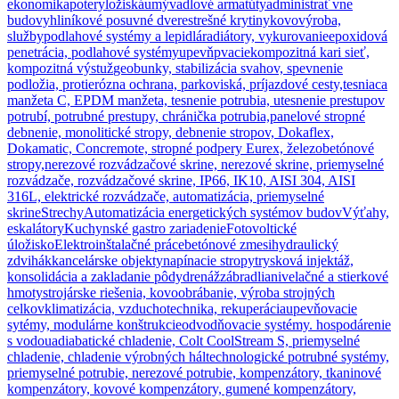
ekonomika
potery
ložiská
umývadlové armatúty
administrat´vne
budovy
hliníkové posuvné dvere
strešné krytiny
kovovýroba,
služby
podlahové systémy a lepidlá
radiátory, vykurovanie
epoxidová
penetrácia, podlahové systémy
upevňpvacie
kompozitná kari sieť,
kompozitná výstuž
geobunky, stabilizácia svahov, spevnenie
podložia, protierózna ochrana, parkoviská, príjazdové cesty,
tesniaca
manžeta C, EPDM manžeta, tesnenie potrubia, utesnenie prestupov
potrubí, potrubné prestupy, chránička potrubia,
panelové stropné
debnenie, monolitické stropy, debnenie stropov, Dokaflex,
Dokamatic, Concremote, stropné podpery Eurex, železobetónové
stropy,
nerezové rozvádzačové skrine, nerezové skrine, priemyselné
rozvádzače, rozvádzačové skrine, IP66, IK10, AISI 304, AISI
316L, elektrické rozvádzače, automatizácia, priemyselné
skrine
Strechy
Automatizácia energetických systémov budov
Výťahy,
eskalátory
Kuchynské gastro zariadenie
Fotovoltické
úložisko
Elektroinštalačné práce
betónové zmesi
hydraulický
zdvihák
kancelárske objekty
napínacie stropy
trysková injektáž,
konsolidácia a zakladanie pôdy
drenáž
zábradlia
nivelačné a stierkové
hmoty
strojárske riešenia, kovoobrábanie, výroba strojných
celkov
klimatizácia, vzduchotechnika, rekuperácia
upevňovacie
sytémy, modulárne konštrukcie
odvodňovacie systémy. hospodárenie
s vodou
adiabatické chladenie, Colt CoolStream S, priemyselné
chladenie, chladenie výrobných hál
technologické potrubné systémy,
priemyselné potrubie, nerezové potrubie, kompenzátory, tkaninové
kompenzátory, kovové kompenzátory, gumené kompenzátory,