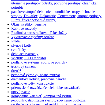
utesnenie prestupov potrubí, potrubné prestupy, chránička
potrubia,
panelové stropné debnenie, monolitické stropy, debnenie
stropov, Dokaflex, Dokamatic, Concremote, stropné podpery
Eurex, železobetónové stropy,
Okná, svetlíky, tienenie
Káblové rozvody
Realitné a sprostredkovateľské služby
Vykurovacie systémy solárne
Predaj
plynové kotly
certifikáty
debniace tvarovky
svietidlá, LED reflektor
podlahové systémy, športové povrchy
troskový cement
drenáž
betónové výrobky. nosné murivo
diamantové kotúče, pracovné náradie
podlahové rošty, konštrukcie
priemyslené rozvádzače, elektrické rozvádzače
upevňpvacie
kompozitná kari sieť, kompozitná výstuž
geobunky, stabilizácia svahov, spevnenie podložia,
protierózna ochrana, parkoviská, príjazdové cesty,