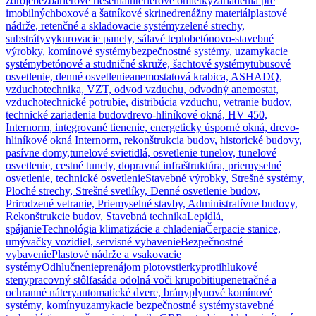
zdroje
bezbariérové riešenia
interiérové omietky
zariadenia pre
imobilných
boxové a šatníkové skrine
drenážny materiál
plastové
nádrže, retenčné a skladovacie systémy
zelené strechy,
substráty
vykurovacie panely, sálavé teplo
betónovo-stavebné
výrobky, komínové systémy
bezpečnostné systémy, uzamykacie
systémy
betónové a studničné skruže, šachtové systémy
tubusové
osvetlenie, denné osvetlenie
anemostatová krabica, ASHADQ,
vzduchotechnika, VZT, odvod vzduchu, odvodný anemostat,
vzduchotechnické potrubie, distribúcia vzduchu, vetranie budov,
technické zariadenia budov
drevo-hliníkové okná, HV 450,
Internorm, integrované tienenie, energeticky úsporné okná, drevo-
hliníkové okná Internorm, rekonštrukcia budov, historické budovy,
pasívne domy,
tunelové svietidlá, osvetlenie tunelov, tunelové
osvetlenie, cestné tunely, dopravná infraštruktúra, priemyselné
osvetlenie, technické osvetlenie
Stavebné výrobky, Strešné systémy,
Ploché strechy, Strešné svetlíky, Denné osvetlenie budov,
Prirodzené vetranie, Priemyselné stavby, Administratívne budovy,
Rekonštrukcie budov, Stavebná technika
Lepidlá,
spájanie
Technológia klimatizácie a chladenia
Čerpacie stanice,
umývačky vozidiel, servisné vybavenie
Bezpečnostné
vybavenie
Plastové nádrže a vsakovacie
systémy
Odhlučnenie
prenájom plotov
stierky
protihlukové
steny
pracovný stôl
fasáda odolná voči krupobitiu
penetračné a
ochranné nátery
automatické dvere, brány
plynové komínové
systémy, komíny
uzamykacie bezpečnostné systémy
stavebné