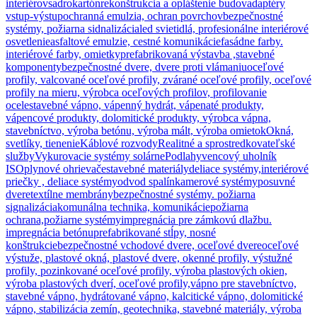
interiérov
sadrokartón
rekonštrukcia a opláštenie budov
adaptéry
vstup-výstup
ochranná emulzia, ochran povrchov
bezpečnostné
systémy, požiarna sidnalizácia
led svietidlá, profesionálne interiérové
osvetlenie
asfaltové emulzie, cestné komunikácie
fasádne farby.
interiérové farby, omietky
prefabrikovaná výstavba ,stavebné
komponenty
bezpečnostné dvere, dvere proti vlámaniu
oceľové
profily, valcované oceľové profily, zvárané oceľové profily, oceľové
profily na mieru, výrobca oceľových profilov, profilovanie
ocele
stavebné vápno, vápenný hydrát, vápenaté produkty,
vápencové produkty, dolomitické produkty, výrobca vápna,
stavebníctvo, výroba betónu, výroba mált, výroba omietok
Okná,
svetlíky, tienenie
Káblové rozvody
Realitné a sprostredkovateľské
služby
Vykurovacie systémy solárne
Podlahy
vencový uholník
ISO
plynové ohrievače
stavebné materiály
deliace systémy,interiérové
priečky , deliace systémy
odvod spalín
kamerové systémy
posuvné
dvere
textílne membrány
bezpečnostné systémy. požiarna
signalizácia
komunálna technika, komunikácie
požiarna
ochrana,požiarne systémy
impregnácia pre zámkovú dlažbu.
impregnácia betónu
prefabrikované stĺpy, nosné
konštrukcie
bezpečnostné vchodové dvere, oceľové dvere
oceľové
výstuže, plastové okná, plastové dvere, okenné profily, výstužné
profily, pozinkované oceľové profily, výroba plastových okien,
výroba plastových dverí, oceľové profily,
vápno pre stavebníctvo,
stavebné vápno, hydrátované vápno, kalcitické vápno, dolomitické
vápno, stabilizácia zemín, geotechnika, stavebné materiály, výroba