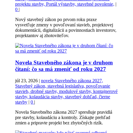
projektu stavby, Portál výstavby, stavebné povolenie,
|
0
|
Nový stavebný zákon po prvom roku praxe
vysvetľuje zmeny v povoľovaní stavieb, projektovej
dokumentácii, digitalizácii a povinnostiach investorov,
projektantov aj zhotoviteľov.
Novela Stavebného zákona je v druhom
čítaní: čo sa má zmeniť od roku 2027
júl 23, 2026
|
novela Stavebného zákona 2027,
Stavebný zákon, stavebná legislatíva, povoľovanie
stavieb, drobné stavby, modulové stavby, kontajnerové
stavby, kolaudácia stavby, stavebný dohľad, čierne
stavby
|
0
|
Novela Stavebného zákona 2027 spresňuje pravidlá
pre stavby, kolaudáciu a kontroly. Získajte prehľad
zmien a pripravte projekt bez zbytočných rizík.