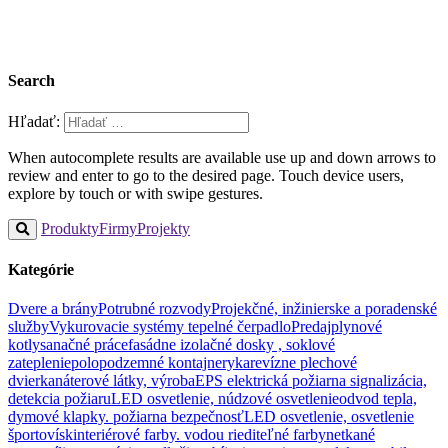
Search
Hľadať:
When autocomplete results are available use up and down arrows to
review and enter to go to the desired page. Touch device users,
explore by touch or with swipe gestures.
Produkty
Firmy
Projekty
Kategórie
Dvere a brány
Potrubné rozvody
Projekčné, inžinierske a poradenské
služby
Vykurovacie systémy tepelné čerpadlo
Predaj
plynové
kotly
sanačné práce
fasádne izolačné dosky , soklové
zateplenie
polopodzemné kontajnery
ka
revízne plechové
dvierka
náterové látky, výroba
EPS elektrická požiarna signalizácia,
detekcia požiaru
LED osvetlenie, núdzové osvetlenie
odvod tepla,
dymové klapky. požiarna bezpečnosť
LED osvetlenie, osvetlenie
športovísk
interiérové farby. vodou riediteľné farby
netkané