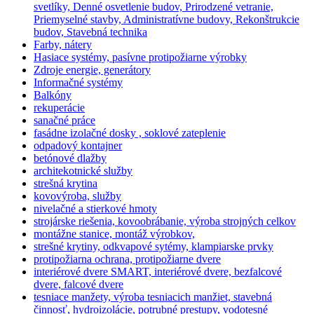
svetlíky, Denné osvetlenie budov, Prirodzené vetranie,
Priemyselné stavby, Administratívne budovy, Rekonštrukcie
budov, Stavebná technika
Farby, nátery
Hasiace systémy, pasívne protipožiarne výrobky
Zdroje energie, generátory
Informačné systémy
Balkóny
rekuperácie
sanačné práce
fasádne izolačné dosky , soklové zateplenie
odpadový kontajner
betónové dlažby
architekotnické služby
strešná krytina
kovovýroba, služby
nivelačné a stierkové hmoty
strojárske riešenia, kovoobrábanie, výroba strojných celkov
montážne stanice, montáž výrobkov,
strešné krytiny, odkvapové sytémy, klampiarske prvky
protipožiarna ochrana, protipožiarne dvere
interiérové dvere SMART, interiérové dvere, bezfalcové
dvere, falcové dvere
tesniace manžety, výroba tesniacich manžiet, stavebná
činnosť, hydroizolácie, potrubné prestupy, vodotesné