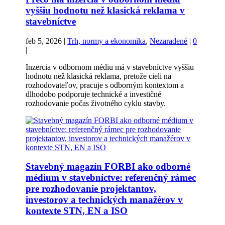
vyššiu hodnotu než klasická reklama v
stavebníctve
feb 5, 2026
|
Trh, normy a ekonomika
,
Nezaradené
|
0
|
Inzercia v odbornom médiu má v stavebníctve vyššiu
hodnotu než klasická reklama, pretože cieli na
rozhodovateľov, pracuje s odborným kontextom a
dlhodobo podporuje technické a investičné
rozhodovanie počas životného cyklu stavby.
Stavebný magazín FORBI ako odborné
médium v stavebníctve: referenčný rámec
pre rozhodovanie projektantov,
investorov a technických manažérov v
kontexte STN, EN a ISO