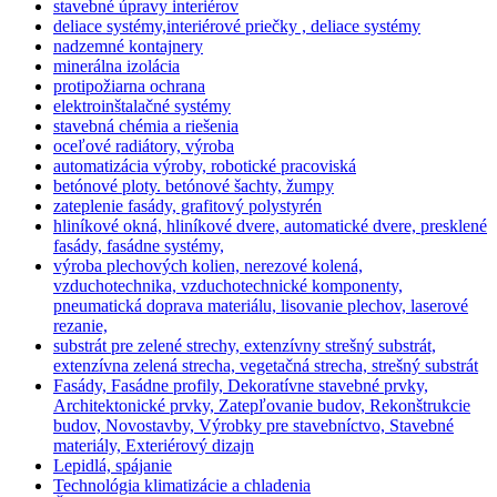
stavebné úpravy interiérov
deliace systémy,interiérové priečky , deliace systémy
nadzemné kontajnery
minerálna izolácia
protipožiarna ochrana
elektroinštalačné systémy
stavebná chémia a riešenia
oceľové radiátory, výroba
automatizácia výroby, robotické pracoviská
betónové ploty. betónové šachty, žumpy
zateplenie fasády, grafitový polystyrén
hliníkové okná, hliníkové dvere, automatické dvere, presklené
fasády, fasádne systémy,
výroba plechových kolien, nerezové kolená,
vzduchotechnika, vzduchotechnické komponenty,
pneumatická doprava materiálu, lisovanie plechov, laserové
rezanie,
substrát pre zelené strechy, extenzívny strešný substrát,
extenzívna zelená strecha, vegetačná strecha, strešný substrát
Fasády, Fasádne profily, Dekoratívne stavebné prvky,
Architektonické prvky, Zatepľovanie budov, Rekonštrukcie
budov, Novostavby, Výrobky pre stavebníctvo, Stavebné
materiály, Exteriérový dizajn
Lepidlá, spájanie
Technológia klimatizácie a chladenia