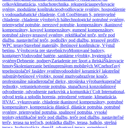
celkov
klimatizácia, vzduchotechnika, rekuperácia
upevňovacie
sytémy, modulárne konštrukcie
odvodňovacie systémy. hospodárenie
s vodou
adiabatické chladenie, Colt CoolStream S, priemyselné
chladenie, chladenie výrobných hál
technologické potrubné systémy,
priemyselné potrubie, nerezové potrubie, kompenzátory, tkaninové
kompenzátory, kovové kompenzátory, gumené kompenzátory,
potrubné závesy,
terasové systémy, rektifikačné terče, terče pod
dlažbu, nastaviteľné terče, podložky pod dlažbu, terasové profily,
WPC terasy
Stavebné materiály, Betónové konštrukcie, Výstuž
betónu, Výrobcovia pre stavebníctvo
Montované budovy,
kontajnery
Vodovodné batérie, sanitárne výrobky, hygienické
systémy
Debnenie, podpery
Zariadenie pre šport a ihriská
Škárovacie
hmoty
Školenia
rezanie betónu
prenájom mobilných WC
nehorľavý
tepelnoizolačný fasádny systém
vodoodolný keramický lak
strešné
substráty
betónové výrobky. nosné murivo
abrazívne kouče,
profesionálne náradie
rotačné dielce, strojárska výroba
rekuperačné
jednotky, vetranie
kotvenie potrubia, stupačková konzola
líniové
odvodnenie, odvodnenie parkovísk a komunikáci´
Colt International,
odvod tepla a splodín horenia, prirodzené vetranie, klimatizácia,
HVAC, vykurovanie, chladenie,
tkaninové kompenzátory, potrubné
kompenzátory, kompenzácia dilatácií, dilatácie potrubia, potrubné
systémy, priemyselné potrubia, spalinové potrubia, vysoké
teploty,
rektifikačné terče pod dlažbu, terče pod dlažbu, nastaviteľné
terče, terasa na terčoch, pokládka dlažby, terasa, balkón, strešná
terasa, hydroizolácia, drenáž, odvetraná terasa, exteriérová