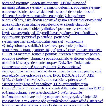
potrubné prestupy, vodotesné tesnenie, EPDM, stavebné
materiály
debniace systémy, prenájom debnenia, podperné systémy,
pracovné lešenie, stenové debnenie, stropné debnenie, mostné
debnenie
Strechy
Automatizácia energetických systémov
budov
Výťahy, eskalátory
Kuchynské gastro zariadenie
Fotovoltické
úložisko
Elektroinštalačné práce
betónové zmesi
hydraulický
zdvihák
kancelárske objekty
hliníkové posuvné dvere
strešné
krytiny
kovovýroba, služby
podlahové systémy a lepidlá
radiátory,
vykurovanie
epoxidová penetrácia, podlahové
systémy
upevňpvacie
kompozitná kari sieť, kompozitná
výstuž
geobunky, stabilizácia svahov, spevnenie podložia,
protierózna ochrana, parkoviská, príjazdové cesty,
tesniaca manžeta
C, EPDM manžeta, tesnenie potrubia, utesnenie prestupov potrubí,
potrubné prestupy, chránička potrubia,
panelové stropné debnenie,
monolitické stropy, debnenie stropov, Dokaflex, Dokamatic,
Concremote, stropné podpery Eurex, železobetónové
stropy,
nerezové rozvádzačové skrine, nerezové skrine, priemyselné
rozvádzače, rozvádzačové skrine, IP66, IK10, AISI 304, AISI
316L, elektrické rozvádzače, automatizácia, priemyselné
skrine
Komíny
Tepelné generátory, TÚV, výmenníky tepla,
komíny
Žeriavy a vysokozdvižné vozíky
Obchodné zariadenie
BOZP,
požiarna ochrana a revízie
schodiskové výťahy
rezanie
betónu
administratívne budovy
napínacie stropy
trysková injektáž,
konsolidácia a zakladanie pôdy
drenáž
zábradlia
nivelačné a stierkové
hmoty
strojárske riešenia, kovoobrábanie, výroba strojných