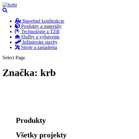
Stavebné konštrukcie
Produkty a materiály
Technológie a TZB
Služby a vybavenie
Inžinierske stavby
Stroje a zariadenia
Select Page
Značka:
krb
Produkty
Všetky projekty