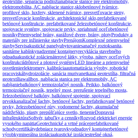
geotextílie, separácia podložia
nabíjacie stanice pre elektromobily,
elektromobilita, AC nabíjacie stanice,
sklobetónové tvárnice,
profilové sklo, luxfery, sklenené tvárnice, presvetľovacie steny,
presvetľovacie konštrukcie, architektonické sklo,
prefabrikované
betónové konštrukcie, prefabrikované železobetónové konštrukcie,
spojovacie systémy, spojovacie prvky, spriahnuté oceľobetónové
nosníky
Priemyselné brány, garážové dvere, brány, ploty
Produkty a
materiály pre inžinierske stavby
Prenájom
Komplexné priemyselné
stavby
Servis
akustické panely
ubytovanie
sanačný roztok
sanita,
sanitárne kabínky
nadzemné kontajnery
recyklácia stavebného
odpadu
akustické zolácie
náterové látky, výroba, nátery oceľových
konštrukcií
drôtové a plotové systémy
LED lineárne a priemyselné
osvetlenie
elektromery, kalibrácia
automatizácia výroby, robotické
pracoviská
hydroizolácie, sanácia muriva
netkaná geotextília, filtračná
geotextília
wallbox, nabíjacia stanica pre elektromobily, AC
nabíjanie
balkónový termoizolačný nosník, Peikko, balkónový
termoizolačný nosník, tepelný most, prerušenie tepelného mosta,
železobetónové balkóny, balkónové spojenie, spojovací
prvok
kanalizačné šachty, betónové šachty, prefabrikované betónové
prvky, železobetónové rúry, vodomerné šachty, akumulačné
nádrže
Sklo, plasty prepúšťajúce svetlo, tienenie
Dopravná
infraštruktúra
Softvér, tabuľky a cenníky
Rozvod elektrickej energie
vysokého napätia
Geotechnické a vrtné práce
prefabrikované
schody
certifikáty
debniace tvarovky
odpadový kontajner
betónové
výrobky
minerálna izolácia
akustické izolácie
strešné okná,