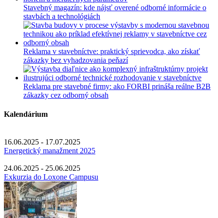
Stavebný magazín: kde nájsť overené odborné informácie o
stavbách a technológiách
Reklama v stavebníctve: praktický sprievodca, ako získať
zákazky bez vyhadzovania peňazí
Reklama pre stavebné firmy: ako FORBI prináša reálne B2B
zákazky cez odborný obsah
Kalendárium
16.06.2025 - 17.07.2025
Energetický manažment 2025
24.06.2025 - 25.06.2025
Exkurzia do Loxone Campusu