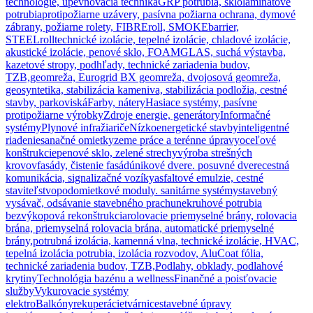
technológie, upevňovacia technika
GRP potrubia, sklolaminátové
potrubia
protipožiarne uzávery, pasívna požiarna ochrana, dymové
zábrany, požiarne rolety, FIBREroll, SMOKEbarrier,
STEELroll
technické izolácie, tepelné izolácie, chladové izolácie,
akustické izolácie, penové sklo, FOAMGLAS, suchá výstavba,
kazetové stropy, podhľady, technické zariadenia budov,
TZB,
geomreža, Eurogrid BX geomreža, dvojosová geomreža,
geosyntetika, stabilizácia kameniva, stabilizácia podložia, cestné
stavby, parkoviská
Farby, nátery
Hasiace systémy, pasívne
protipožiarne výrobky
Zdroje energie, generátory
Informačné
systémy
Plynové infražiariče
Nízkoenergetické stavby
inteligentné
riadenie
sanačné omietky
zeme práce a terénne úpravy
oceľové
konštrukcie
penové sklo, zelené strechy
výroba strešných
krovov
fasády, čistenie fasád
únikové dvere. posuvné dvere
cestná
komunikácia, signalizačné vozíky
asfaltové emulzie, cestné
staviteľstvo
podomietkové moduly. sanitárne systémy
stavebný
vysávač, odsávanie stavebného prachu
nekruhové potrubia
bezvýkopová rekonštrukcia
rolovacie priemyselné brány, rolovacia
brána, priemyselná rolovacia brána, automatické priemyselné
brány,
potrubná izolácia, kamenná vlna, technické izolácie, HVAC,
tepelná izolácia potrubia, izolácia rozvodov, AluCoat fólia,
technické zariadenia budov, TZB,
Podlahy, obklady, podlahové
krytiny
Technológia bazénu a wellness
Finančné a poisťovacie
služby
Vykurovacie systémy
elektro
Balkóny
rekuperácie
tvárnice
stavebné úpravy