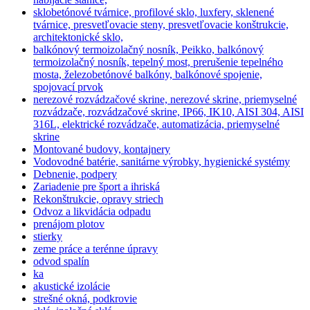
sklobetónové tvárnice, profilové sklo, luxfery, sklenené
tvárnice, presvetľovacie steny, presvetľovacie konštrukcie,
architektonické sklo,
balkónový termoizolačný nosník, Peikko, balkónový
termoizolačný nosník, tepelný most, prerušenie tepelného
mosta, železobetónové balkóny, balkónové spojenie,
spojovací prvok
nerezové rozvádzačové skrine, nerezové skrine, priemyselné
rozvádzače, rozvádzačové skrine, IP66, IK10, AISI 304, AISI
316L, elektrické rozvádzače, automatizácia, priemyselné
skrine
Montované budovy, kontajnery
Vodovodné batérie, sanitárne výrobky, hygienické systémy
Debnenie, podpery
Zariadenie pre šport a ihriská
Rekonštrukcie, opravy striech
Odvoz a likvidácia odpadu
prenájom plotov
stierky
zeme práce a terénne úpravy
odvod spalín
ka
akustické izolácie
strešné okná, podkrovie