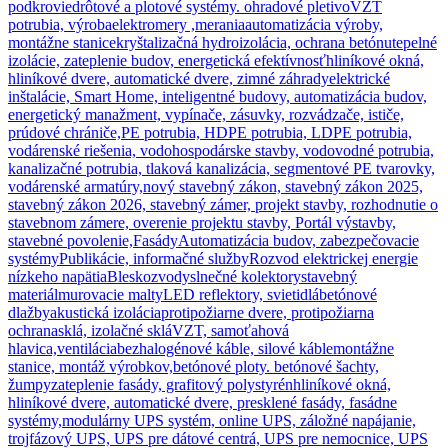
podkrovie
drôtové a plotové systémy. ohradové pletivo
VZT
potrubia, výroba
elektromery ,merania
automatizácia výroby,
montážne stanice
kryštalizačná hydroizolácia, ochrana betónu
tepelné
izolácie, zateplenie budov, energetická efektívnosť
hliníkové okná,
hliníkové dvere, automatické dvere, zimné záhrady
elektrické
inštalácie, Smart Home, inteligentné budovy, automatizácia budov,
energetický manažment, vypínače, zásuvky, rozvádzače, ističe,
prúdové chrániče,
PE potrubia, HDPE potrubia, LDPE potrubia,
vodárenské riešenia, vodohospodárske stavby, vodovodné potrubia,
kanalizačné potrubia, tlaková kanalizácia, segmentové PE tvarovky,
vodárenské armatúry,
nový stavebný zákon, stavebný zákon 2025,
stavebný zákon 2026, stavebný zámer, projekt stavby, rozhodnutie o
stavebnom zámere, overenie projektu stavby, Portál výstavby,
stavebné povolenie,
Fasády
Automatizácia budov, zabezpečovacie
systémy
Publikácie, informačné služby
Rozvod elektrickej energie
nízkeho napätia
Bleskozvody
slnečné kolektory
stavebný
materiál
murovacie malty
LED reflektory, svietidlá
betónové
dlažby
akustická izolácia
protipožiarne dvere, protipožiarna
ochrana
sklá, izolačné sklá
VZT, samoťahová
hlavica,ventilácia
bezhalogénové káble, silové káble
montážne
stanice, montáž výrobkov,
betónové ploty. betónové šachty,
žumpy
zateplenie fasády, grafitový polystyrén
hliníkové okná,
hliníkové dvere, automatické dvere, presklené fasády, fasádne
systémy,
modulárny UPS systém, online UPS, záložné napájanie,
trojfázový UPS, UPS pre dátové centrá, UPS pre nemocnice, UPS