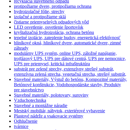
recyklácia stavebného odpadu
protipožiarne dvere, protipožiarna ochrana
hydroizolačné fólie, strechy
izolačné a protipožiarne sklá
čistiarne priemyselných odpadových vôd
LED osvetlenie, osvetlenie športovísk
kryštalizačná hydroizolácia, ochrana betónu
tepelné izolácie, zateplenie budov, energetická efektívnosť
hliníkové okná, hliníkové dvere, automatické dvere, zimné
záhrady
modulárny UPS systém, online UPS, záložné napájanie,
trojfázový UPS, UPS pre dátové centrá, UPS pre nemocnice,
UPS pre priemysel, kritická infraštruktúra
substrát pre zelené strechy, extenzívny strešný substrát,
extenzívna zelená strecha, vegetačná strecha, strešný substrát,
Stavebné materiály, Výstuž do betónu, Kompozitné materiály,
Betónové konštrukcie, Vodohospodárske stavby, Produkty
pre stavebníctvo
Stavebné materiály, polotovary, suroviny
Vzduchotechnika
Stavebné a montážne náradie
Mestský mobiliár, nábytok, exteriérové vybavenie
Plastové nádrže a vsakovacie systémy
Odhlučnenie
tvárnice