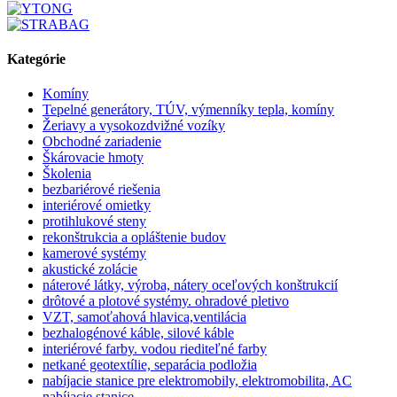
Kategórie
Komíny
Tepelné generátory, TÚV, výmenníky tepla, komíny
Žeriavy a vysokozdvižné vozíky
Obchodné zariadenie
Škárovacie hmoty
Školenia
bezbariérové riešenia
interiérové omietky
protihlukové steny
rekonštrukcia a opláštenie budov
kamerové systémy
akustické zolácie
náterové látky, výroba, nátery oceľových konštrukcií
drôtové a plotové systémy. ohradové pletivo
VZT, samoťahová hlavica,ventilácia
bezhalogénové káble, silové káble
interiérové farby. vodou riediteľné farby
netkané geotextílie, separácia podložia
nabíjacie stanice pre elektromobily, elektromobilita, AC
nabíjacie stanice,