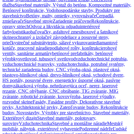
dlažba
Stavebné materiály, Výstuž do betónu, Kompozitné materiály,
Betónové konštrukcie, Vodohospodárske stavby, Produkty pre
stavebníctvo
Betóny, malty, omietky, vyrovnávače
Čerpadlá,
zmiešavače
Stavebné stroje
Zariadenie práčovne
Rekonštrukcie,
opravy striech
Odvoz a likvidácia odpadu
interiérové
farby
logistika
obaľovačky, asfaltové zmesi
boxové a šatníkové
skrine
ochranný a izolačný zásyp
deliace a posuvné steny,
priečky
strečné substráty
teplo, sálavé vykurovanie
diamantové
kotúče, pracovné náradie
podlahové rošty, konštrukcie
rohové
ventily, sanitárne armatúry
betónové prefabrikáty, betónové
výrobky
svetlovod, tubusový svetlovod
vzduchotechnické potrubia,
vzduchotechnické tvarovky, vzduchotechnika, potrubné systémy,
technické zariadenia budov, CNC výroba,
okná, plastové okná,
plastovo-hliníkové okná, drevo-hliníkové okná, vchodové dvere,
HS portály, posuvné dvere, energeticky úsporné okná, pasívne
domy
zákazková výroba, nehrdzavejúca oceľ, nerez, laserové
rezanie, CNC ohýbanie, CNC obrábanie, TIG zváranie, MIG
zváranie, robotické zváranie, kovovýroba, laserové výpalky,
rozvodné skrine
Fasády, Fasádne profily, Dekoratívne stavebné
prvky, Architektonické prvky, Zatepľovanie budov, Rekonštrukcie
budov, Novostavby, Výrobky pre stavebníctvo, Stavebné materiály,
Exteriérový dizajn
Stavebné materiály, polotovary,
suroviny
Vzduchotechnika
Stavebné a montážne náradie
Mestský
mobiliár, nábytok, exteriérové vybavenie
Podzemné nádrže
Ľudské