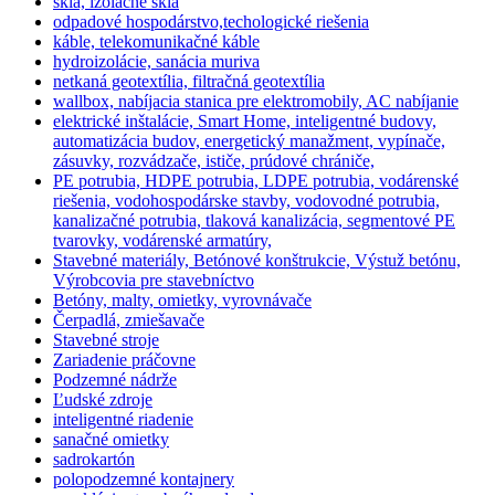
sklá, izolačné sklá
odpadové hospodárstvo,techologické riešenia
káble, telekomunikačné káble
hydroizolácie, sanácia muriva
netkaná geotextília, filtračná geotextília
wallbox, nabíjacia stanica pre elektromobily, AC nabíjanie
elektrické inštalácie, Smart Home, inteligentné budovy,
automatizácia budov, energetický manažment, vypínače,
zásuvky, rozvádzače, ističe, prúdové chrániče,
PE potrubia, HDPE potrubia, LDPE potrubia, vodárenské
riešenia, vodohospodárske stavby, vodovodné potrubia,
kanalizačné potrubia, tlaková kanalizácia, segmentové PE
tvarovky, vodárenské armatúry,
Stavebné materiály, Betónové konštrukcie, Výstuž betónu,
Výrobcovia pre stavebníctvo
Betóny, malty, omietky, vyrovnávače
Čerpadlá, zmiešavače
Stavebné stroje
Zariadenie práčovne
Podzemné nádrže
Ľudské zdroje
inteligentné riadenie
sanačné omietky
sadrokartón
polopodzemné kontajnery