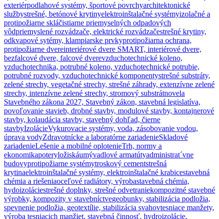
exteriér
podlahové systémy, športové povrchy
architektonické
služby
strešné, betónové krytiny
elektroinštalačné systémy
izolačné a
protipožiarne sklá
čistiarne priemyselných odpadových
vôd
priemyslené rozvádzače, elektrické rozvádzače
strešné krytiny,
odkvapové sytémy, klampiarske prvky
protipožiarna ochrana,
protipožiarne dvere
interiérové dvere SMART, interiérové dvere,
bezfalcové dvere, falcové dvere
vzduchotechnické koleno,
vzduchotechnika, potrubné koleno, vzduchotechnické potrubie,
potrubné rozvody, vzduchotechnické komponenty
strešné substráty,
zelené strechy, vegetačné strechy, strešné záhrady, extenzívne zelené
strechy, intenzívne zelené strechy, stromový substrát
novela
Stavebného zákona 2027, Stavebný zákon, stavebná legislatíva,
povoľovanie stavieb, drobné stavby, modulové stavby, kontajnerové
stavby, kolaudácia stavby, stavebný dohľad, čierne
stavby
Izolácie
Vykurovacie systémy, voda, zásobovanie vodou,
úprava vody
Zdravotnícke a laboratórne zariadenie
Skladové
zariadenie
Lešenie a mobilné oplotenie
Trh, normy a
ekonomika
potery
ložiská
umývadlové armatúty
administrat´vne
budovy
protipožiarne systémy
troskový cement
strešná
krytina
elektroinštalačné systémy, elektroinštalačné krabice
stavebná
chémia a riešenia
oceľové radiátory, výroba
stavebná chémia,
hydoizolácie
strešné doplnky, strešné odvetranie
kompozitné stavebné
výrobky, kompozity v stavebníctve
geobunky, stabilizácia podložia,
spevnenie podložia, geotextílie, stabilizácia svahov
tesniace manžety,
výroba tesniacich manžiet, stavebná činnosť, hydroizolácie,