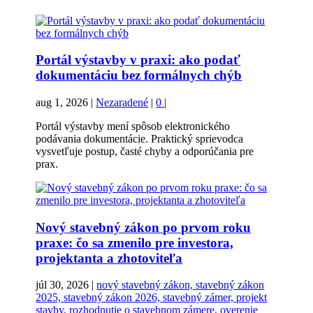
Portál výstavby v praxi: ako podať
dokumentáciu bez formálnych chýb
aug 1, 2026
|
Nezaradené
|
0
|
Portál výstavby mení spôsob elektronického
podávania dokumentácie. Praktický sprievodca
vysvetľuje postup, časté chyby a odporúčania pre
prax.
Nový stavebný zákon po prvom roku
praxe: čo sa zmenilo pre investora,
projektanta a zhotoviteľa
júl 30, 2026
|
nový stavebný zákon, stavebný zákon
2025, stavebný zákon 2026, stavebný zámer, projekt
stavby, rozhodnutie o stavebnom zámere, overenie