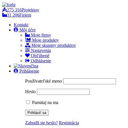
275 316
Projektov
31 206
Firiem
Kontakt
Môj účet
Moje firmy
Moje produkty
Moje skupiny produktov
Nastavenia
Obľúbené
Odhlásenie
Prihlásenie
Používateľské meno
Heslo
Pamätaj na ma
Zabudli ste heslo?
Registrácia