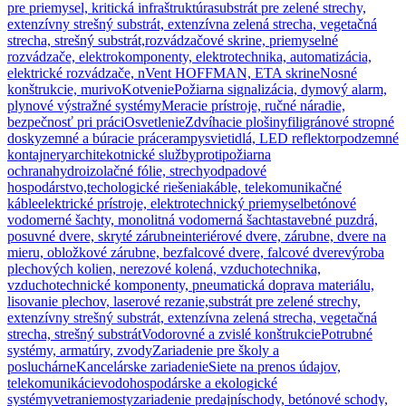
pre priemysel, kritická infraštruktúra
substrát pre zelené strechy,
extenzívny strešný substrát, extenzívna zelená strecha, vegetačná
strecha, strešný substrát,
rozvádzačové skrine, priemyselné
rozvádzače, elektrokomponenty, elektrotechnika, automatizácia,
elektrické rozvádzače, nVent HOFFMAN, ETA skrine
Nosné
konštrukcie, murivo
Kotvenie
Požiarna signalizácia, dymový alarm,
plynové výstražné systémy
Meracie prístroje, ručné náradie,
bezpečnosť pri práci
Osvetlenie
Zdvíhacie plošiny
filigránové stropné
dosky
zemné a búracie práce
rampy
svietidlá, LED reflektor
podzemné
kontajnery
architekotnické služby
protipožiarna
ochrana
hydroizolačné fólie, strechy
odpadové
hospodárstvo,techologické riešenia
káble, telekomunikačné
káble
elektrické prístroje, elektrotechnický priemysel
betónové
vodomerné šachty, monolitná vodomerná šachta
stavebné puzdrá,
posuvné dvere, skryté zárubne
interiérové dvere, zárubne, dvere na
mieru, obložkové zárubne, bezfalcové dvere, falcové dvere
výroba
plechových kolien, nerezové kolená, vzduchotechnika,
vzduchotechnické komponenty, pneumatická doprava materiálu,
lisovanie plechov, laserové rezanie,
substrát pre zelené strechy,
extenzívny strešný substrát, extenzívna zelená strecha, vegetačná
strecha, strešný substrát
Vodorovné a zvislé konštrukcie
Potrubné
systémy, armatúry, zvody
Zariadenie pre školy a
posluchárne
Kancelárske zariadenie
Siete na prenos údajov,
telekomunikácie
vodohospodárske a ekologické
systémy
vetranie
mosty
zariadenie predajní
schody, betónové schody,