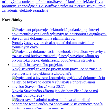
mált, výroba omietok, pórobetón,
Stavebné konštrukcie
Materiály a
produkty
Technológie a TZB
Služby a práce
Inžinierske stavby
Stroje,
zariadenia, elektro
Nezaradené
Nové články
Portál výstavby v praxi: ako podať dokumentáciu bez
formálnych chýb
Nový stavebný zákon po prvom roku praxe: čo sa zmenilo
pre investora, projektanta a zhotoviteľa
Novela Stavebného zákona je v druhom čítaní: čo sa má
zmeniť od roku 2027