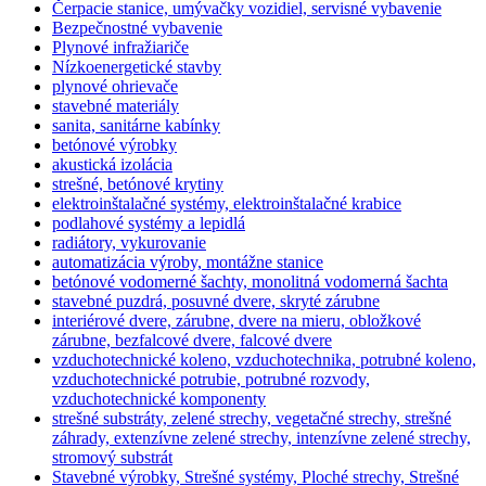
Čerpacie stanice, umývačky vozidiel, servisné vybavenie
Bezpečnostné vybavenie
Plynové infražiariče
Nízkoenergetické stavby
plynové ohrievače
stavebné materiály
sanita, sanitárne kabínky
betónové výrobky
akustická izolácia
strešné, betónové krytiny
elektroinštalačné systémy, elektroinštalačné krabice
podlahové systémy a lepidlá
radiátory, vykurovanie
automatizácia výroby, montážne stanice
betónové vodomerné šachty, monolitná vodomerná šachta
stavebné puzdrá, posuvné dvere, skryté zárubne
interiérové dvere, zárubne, dvere na mieru, obložkové
zárubne, bezfalcové dvere, falcové dvere
vzduchotechnické koleno, vzduchotechnika, potrubné koleno,
vzduchotechnické potrubie, potrubné rozvody,
vzduchotechnické komponenty
strešné substráty, zelené strechy, vegetačné strechy, strešné
záhrady, extenzívne zelené strechy, intenzívne zelené strechy,
stromový substrát
Stavebné výrobky, Strešné systémy, Ploché strechy, Strešné