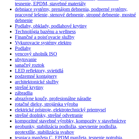
tesnenie, EPDM, stavebné materiály
debniace systémy, prenájom debnenia, podperné systémy,
pracovné lešenie, stenové debnenie, stropné debnenie, mostné
debnenie
Podlahy, obklady, podlahové krytiny
Technológia bazénu a wellness
Finančné a poisťovacie služby
Vykurovacie systémy elektro
Podlahy
vencový uholník ISO
ubytovanie
sanačný roztok
LED reflektory, svietidlá
podzemné kontajnery
architektonické služby
strešné krytiny
zábradlia
abrazívne kouče, profesionálne náradie
rotačné dielce, strojárska výroba
elektrické prístroje, elektrotechnický priemysel
strešné doplnky, strešné odvetranie
kompozitné stavebné výrobky, kompozity v stavebníctve
geobunky, stabilizácia podložia, spevnenie podložia,
geotextílie, stabilizácia svahov
tesniaca manžeta C, EPDM manžeta, tesnenie potrubia,