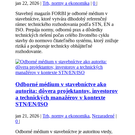
jan 22, 2026
|
Trh, normy a ekonomika
|
0
|
Stavebný magazín FORBI je odborné médium v
stavebníctve, ktoré vytvára dlhodobý referenčný
rámec technického rozhodovania podľa STN, EN a
ISO. Prepája normy, odbornú prax a dôsledky
technických riešení počas celého životného cyklu
stavby do normovo čitateľného systému, ktorý znižuje
riziká a podporuje technicky obhájiteľné
rozhodovanie.
Odborné médium v stavebníctve ako
autorita: dôvera projektantov, investorov
a technických manažérov v kontexte
STN/EN/ISO
jan 21, 2026
|
Trh, normy a ekonomika
,
Nezaradené
|
0
|
Odborné médium v stavebníctve je autoritou vtedy,