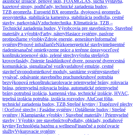
akustické izolácie, penové sklo, FOAMGLAS, suchá výstavba,
kazetové stropy, podhľady, technické zariadenia budov,
TZB,
geomreža, Eurogrid BX geomreža, dvojosová geomreža,
geosyntetika, stabilizácia kameniva, stabilizácia podložia, cestné
stavby, parkoviská
Vzduchotechnika, Klimatizácia, TZB –
Technické zariadenia budov, Výrobcovia pre stavebníctvo, Stavebné
materiály a výrobky
Farby, nátery
Hasiace systémy, pasívne
protipožiarne výrobky
Zdroje energie, generátory
Informačné
systémy
Plynové infražiariče
Nízkoenergetické stavby
inteligentné
riadenie
sanačné omietky
zeme práce a terénne úpravy
oceľové
konštrukcie
penové sklo, zelené strechy
výroba strešných
krovov
fasády, čistenie fasád
únikové dvere. posuvné dvere
cestná
komunikácia, signalizačné vozíky
asfaltové emulzie, cestné
staviteľstvo
podomietkové moduly. sanitárne systémy
stavebný
vysávač, odsávanie stavebného prachu
nekruhové potrubia
bezvýkopová rekonštrukcia
rolovacie priemyselné brány, rolovacia
brána, priemyselná rolovacia brána, automatické priemyselné
brány,
potrubná izolácia, kamenná vlna, technické izolácie, HVAC,
tepelná izolácia potrubia, izolácia rozvodov, AluCoat fólia,
technické zariadenia budov, TZB,
Strešné krytiny | Trapézové plechy
| Oceľové strechy | Fasádne systémy | Opláštenie budov | Strešné
systémy | Klampiarske výrobky | Stavebné materiály | Priemyselné
stavby | Výrobky pre stavebníctvo
Podlahy, obklady, podlahové
krytiny
Technológia bazénu a wellness
Finančné a poisťovacie
služby
Vykurovacie systémy