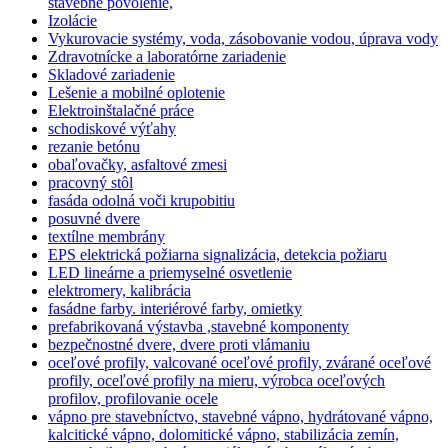
stavebné povolenie,
Izolácie
Vykurovacie systémy, voda, zásobovanie vodou, úprava vody
Zdravotnícke a laboratórne zariadenie
Skladové zariadenie
Lešenie a mobilné oplotenie
Elektroinštalačné práce
schodiskové výťahy
rezanie betónu
obaľovačky, asfaltové zmesi
pracovný stôl
fasáda odolná voči krupobitiu
posuvné dvere
textílne membrány
EPS elektrická požiarna signalizácia, detekcia požiaru
LED lineárne a priemyselné osvetlenie
elektromery, kalibrácia
fasádne farby. interiérové farby, omietky
prefabrikovaná výstavba ,stavebné komponenty
bezpečnostné dvere, dvere proti vlámaniu
oceľové profily, valcované oceľové profily, zvárané oceľové
profily, oceľové profily na mieru, výrobca oceľových
profilov, profilovanie ocele
vápno pre stavebníctvo, stavebné vápno, hydrátované vápno,
kalcitické vápno, dolomitické vápno, stabilizácia zemín,