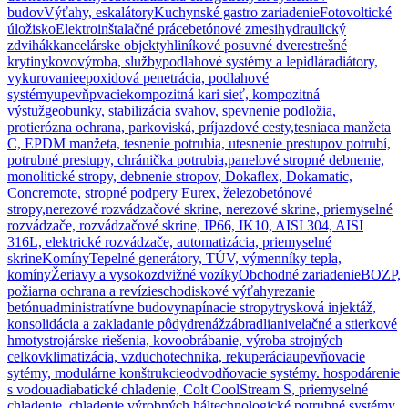
budov
Výťahy, eskalátory
Kuchynské gastro zariadenie
Fotovoltické
úložisko
Elektroinštalačné práce
betónové zmesi
hydraulický
zdvihák
kancelárske objekty
hliníkové posuvné dvere
strešné
krytiny
kovovýroba, služby
podlahové systémy a lepidlá
radiátory,
vykurovanie
epoxidová penetrácia, podlahové
systémy
upevňpvacie
kompozitná kari sieť, kompozitná
výstuž
geobunky, stabilizácia svahov, spevnenie podložia,
protierózna ochrana, parkoviská, príjazdové cesty,
tesniaca manžeta
C, EPDM manžeta, tesnenie potrubia, utesnenie prestupov potrubí,
potrubné prestupy, chránička potrubia,
panelové stropné debnenie,
monolitické stropy, debnenie stropov, Dokaflex, Dokamatic,
Concremote, stropné podpery Eurex, železobetónové
stropy,
nerezové rozvádzačové skrine, nerezové skrine, priemyselné
rozvádzače, rozvádzačové skrine, IP66, IK10, AISI 304, AISI
316L, elektrické rozvádzače, automatizácia, priemyselné
skrine
Komíny
Tepelné generátory, TÚV, výmenníky tepla,
komíny
Žeriavy a vysokozdvižné vozíky
Obchodné zariadenie
BOZP,
požiarna ochrana a revízie
schodiskové výťahy
rezanie
betónu
administratívne budovy
napínacie stropy
trysková injektáž,
konsolidácia a zakladanie pôdy
drenáž
zábradlia
nivelačné a stierkové
hmoty
strojárske riešenia, kovoobrábanie, výroba strojných
celkov
klimatizácia, vzduchotechnika, rekuperácia
upevňovacie
sytémy, modulárne konštrukcie
odvodňovacie systémy. hospodárenie
s vodou
adiabatické chladenie, Colt CoolStream S, priemyselné
chladenie, chladenie výrobných hál
technologické potrubné systémy,