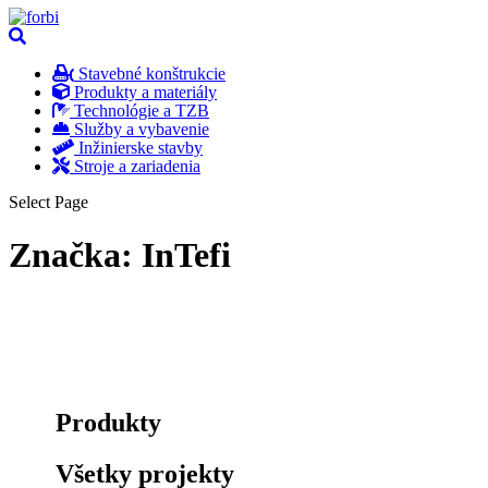
Stavebné konštrukcie
Produkty a materiály
Technológie a TZB
Služby a vybavenie
Inžinierske stavby
Stroje a zariadenia
Select Page
Značka:
InTefi
Produkty
Všetky projekty