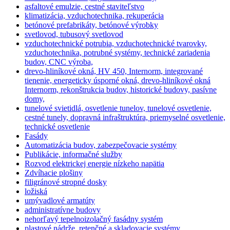
asfaltové emulzie, cestné staviteľstvo
klimatizácia, vzduchotechnika, rekuperácia
betónové prefabrikáty, betónové výrobky
svetlovod, tubusový svetlovod
vzduchotechnické potrubia, vzduchotechnické tvarovky,
vzduchotechnika, potrubné systémy, technické zariadenia
budov, CNC výroba,
drevo-hliníkové okná, HV 450, Internorm, integrované
tienenie, energeticky úsporné okná, drevo-hliníkové okná
Internorm, rekonštrukcia budov, historické budovy, pasívne
domy,
tunelové svietidlá, osvetlenie tunelov, tunelové osvetlenie,
cestné tunely, dopravná infraštruktúra, priemyselné osvetlenie,
technické osvetlenie
Fasády
Automatizácia budov, zabezpečovacie systémy
Publikácie, informačné služby
Rozvod elektrickej energie nízkeho napätia
Zdvíhacie plošiny
filigránové stropné dosky
ložiská
umývadlové armatúty
administratívne budovy
nehorľavý tepelnoizolačný fasádny systém
plastové nádrže, retenčné a skladovacie systémy