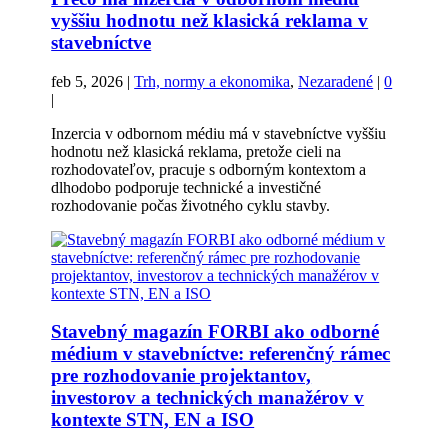
vyššiu hodnotu než klasická reklama v
stavebníctve
feb 5, 2026
|
Trh, normy a ekonomika
,
Nezaradené
|
0
|
Inzercia v odbornom médiu má v stavebníctve vyššiu
hodnotu než klasická reklama, pretože cieli na
rozhodovateľov, pracuje s odborným kontextom a
dlhodobo podporuje technické a investičné
rozhodovanie počas životného cyklu stavby.
Stavebný magazín FORBI ako odborné
médium v stavebníctve: referenčný rámec
pre rozhodovanie projektantov,
investorov a technických manažérov v
kontexte STN, EN a ISO