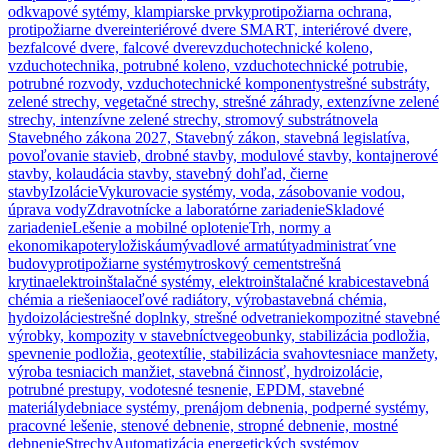
odkvapové sytémy, klampiarske prvky
protipožiarna ochrana,
protipožiarne dvere
interiérové dvere SMART, interiérové dvere,
bezfalcové dvere, falcové dvere
vzduchotechnické koleno,
vzduchotechnika, potrubné koleno, vzduchotechnické potrubie,
potrubné rozvody, vzduchotechnické komponenty
strešné substráty,
zelené strechy, vegetačné strechy, strešné záhrady, extenzívne zelené
strechy, intenzívne zelené strechy, stromový substrát
novela
Stavebného zákona 2027, Stavebný zákon, stavebná legislatíva,
povoľovanie stavieb, drobné stavby, modulové stavby, kontajnerové
stavby, kolaudácia stavby, stavebný dohľad, čierne
stavby
Izolácie
Vykurovacie systémy, voda, zásobovanie vodou,
úprava vody
Zdravotnícke a laboratórne zariadenie
Skladové
zariadenie
Lešenie a mobilné oplotenie
Trh, normy a
ekonomika
potery
ložiská
umývadlové armatúty
administrat´vne
budovy
protipožiarne systémy
troskový cement
strešná
krytina
elektroinštalačné systémy, elektroinštalačné krabice
stavebná
chémia a riešenia
oceľové radiátory, výroba
stavebná chémia,
hydoizolácie
strešné doplnky, strešné odvetranie
kompozitné stavebné
výrobky, kompozity v stavebníctve
geobunky, stabilizácia podložia,
spevnenie podložia, geotextílie, stabilizácia svahov
tesniace manžety,
výroba tesniacich manžiet, stavebná činnosť, hydroizolácie,
potrubné prestupy, vodotesné tesnenie, EPDM, stavebné
materiály
debniace systémy, prenájom debnenia, podperné systémy,
pracovné lešenie, stenové debnenie, stropné debnenie, mostné
debnenie
Strechy
Automatizácia energetických systémov