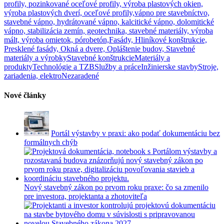
profily, pozinkované oceľové profily, výroba plastových okien,
výroba plastových dverí, oceľové profily,
vápno pre stavebníctvo,
stavebné vápno, hydrátované vápno, kalcitické vápno, dolomitické
vápno, stabilizácia zemín, geotechnika, stavebné materiály, výroba
mált, výroba omietok, pórobetón,
Fasády, Hliníkové konštrukcie,
Presklené fasády, Okná a dvere, Opláštenie budov, Stavebné
materiály a výrobky
Stavebné konštrukcie
Materiály a
produkty
Technológie a TZB
Služby a práce
Inžinierske stavby
Stroje,
zariadenia, elektro
Nezaradené
Nové články
Portál výstavby v praxi: ako podať dokumentáciu bez
formálnych chýb
Nový stavebný zákon po prvom roku praxe: čo sa zmenilo
pre investora, projektanta a zhotoviteľa