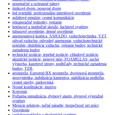
penetračné a ochranné nátery
únikové dvere. posuvné dvere
led svietidlá, profesionálne interiérové osvetlenie
asfaltové emulzie, cestné komunikácie
rekuperačné jednotky, vetranie
betónové a studničné skruže, šachtové systémy
tubusové osvetlenie, denné osvetlenie
anemostatová krabica, ASHADQ, vzduchotechnika, VZT,
odvod vzduchu, odvodný anemostat, vzduchotechnické
potrubie, distribúcia vzduchu, vetranie budov, technické
zariadenia budov
technické izolácie, tepelné izolácie, chladové izolácie,
akustické izolácie, penové sklo, FOAMGLAS, suchá
výstavba, kazetové stropy, podhľady, technické zariadenia
budov, TZB,
geomreža, Eurogrid BX geomreža, dvojosová geomreža,
geosyntetika, stabilizácia kameniva, stabilizácia podložia,
cestné stavby, parkoviská
Nosné konštrukcie, murivo
Kotvenie
Požiarna signalizácia, dymový alarm, plynové výstražné
systémy
Meracie prístroje, ručné náradie, bezpečnosť pri práci
Osvetlenie
vodohospodárske a ekologické systémy