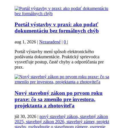
Portál výstavby v praxi: ako podať
dokumentáciu bez formálnych chýb
aug 1, 2026
|
Nezaradené
|
0
|
Portál výstavby mení spôsob elektronického
podávania dokumentácie. Praktický sprievodca
vysvetľuje postup, časté chyby a odporúčania pre
prax.
Nový stavebný zákon po prvom roku
praxe: čo sa zmenilo pre investora,
projektanta a zhotoviteľa
júl 30, 2026
|
nový stavebný zákon, stavebný zákon
2025, stavebný zákon 2026, stavebný zámer, projekt
stavby, rozhodnutie o stavebnom zámere, overenie