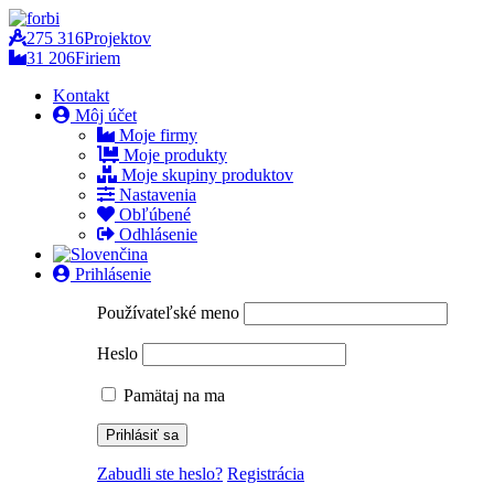
275 316
Projektov
31 206
Firiem
Kontakt
Môj účet
Moje firmy
Moje produkty
Moje skupiny produktov
Nastavenia
Obľúbené
Odhlásenie
Prihlásenie
Používateľské meno
Heslo
Pamätaj na ma
Zabudli ste heslo?
Registrácia