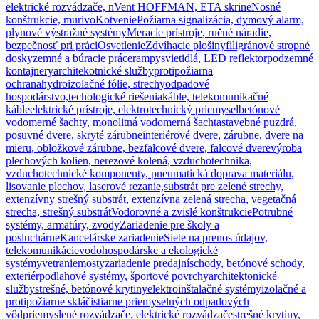
elektrické rozvádzače, nVent HOFFMAN, ETA skrine
Nosné
konštrukcie, murivo
Kotvenie
Požiarna signalizácia, dymový alarm,
plynové výstražné systémy
Meracie prístroje, ručné náradie,
bezpečnosť pri práci
Osvetlenie
Zdvíhacie plošiny
filigránové stropné
dosky
zemné a búracie práce
rampy
svietidlá, LED reflektor
podzemné
kontajnery
architekotnické služby
protipožiarna
ochrana
hydroizolačné fólie, strechy
odpadové
hospodárstvo,techologické riešenia
káble, telekomunikačné
káble
elektrické prístroje, elektrotechnický priemysel
betónové
vodomerné šachty, monolitná vodomerná šachta
stavebné puzdrá,
posuvné dvere, skryté zárubne
interiérové dvere, zárubne, dvere na
mieru, obložkové zárubne, bezfalcové dvere, falcové dvere
výroba
plechových kolien, nerezové kolená, vzduchotechnika,
vzduchotechnické komponenty, pneumatická doprava materiálu,
lisovanie plechov, laserové rezanie,
substrát pre zelené strechy,
extenzívny strešný substrát, extenzívna zelená strecha, vegetačná
strecha, strešný substrát
Vodorovné a zvislé konštrukcie
Potrubné
systémy, armatúry, zvody
Zariadenie pre školy a
posluchárne
Kancelárske zariadenie
Siete na prenos údajov,
telekomunikácie
vodohospodárske a ekologické
systémy
vetranie
mosty
zariadenie predajní
schody, betónové schody,
exteriér
podlahové systémy, športové povrchy
architektonické
služby
strešné, betónové krytiny
elektroinštalačné systémy
izolačné a
protipožiarne sklá
čistiarne priemyselných odpadových
vôd
priemyslené rozvádzače, elektrické rozvádzače
strešné krytiny,