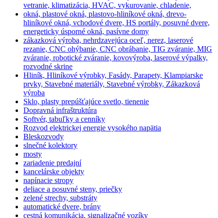
vetranie, klimatizácia, HVAC, vykurovanie, chladenie,
okná, plastové okná, plastovo-hliníkové okná, drevo-
hliníkové okná, vchodové dvere, HS portály, posuvné dvere,
energeticky úsporné okná, pasívne domy
zákazková výroba, nehrdzavejúca oceľ, nerez, laserové
rezanie, CNC ohýbanie, CNC obrábanie, TIG zváranie, MIG
zváranie, robotické zváranie, kovovýroba, laserové výpalky,
rozvodné skrine
Hliník, Hliníkové výrobky, Fasády, Parapety, Klampiarske
prvky, Stavebné materiály, Stavebné výrobky, Zákazková
výroba
Sklo, plasty prepúšťajúce svetlo, tienenie
Dopravná infraštruktúra
Softvér, tabuľky a cenníky
Rozvod elektrickej energie vysokého napätia
Bleskozvody
slnečné kolektory
mosty
zariadenie predajní
kancelárske objekty
napínacie stropy
deliace a posuvné steny, priečky
zelené strechy, substráty
automatické dvere, brány
cestná komunikácia, signalizačné vozíky