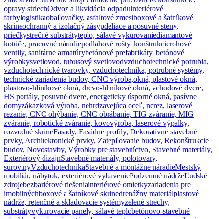
opravy striech
Odvoz a likvidácia odpadu
interiérové
farby
logistika
obaľovačky, asfaltové zmesi
boxové a šatníkové
skrine
ochranný a izolačný zásyp
deliace a posuvné steny,
priečky
strečné substráty
teplo, sálavé vykurovanie
diamantové
kotúče, pracovné náradie
podlahové rošty, konštrukcie
rohové
ventily, sanitárne armatúry
betónové prefabrikáty, betónové
výrobky
svetlovod, tubusový svetlovod
vzduchotechnické potrubia,
vzduchotechnické tvarovky, vzduchotechnika, potrubné systémy,
technické zariadenia budov, CNC výroba,
okná, plastové okná,
plastovo-hliníkové okná, drevo-hliníkové okná, vchodové dvere,
HS portály, posuvné dvere, energeticky úsporné okná, pasívne
domy
zákazková výroba, nehrdzavejúca oceľ, nerez, laserové
rezanie, CNC ohýbanie, CNC obrábanie, TIG zváranie, MIG
zváranie, robotické zváranie, kovovýroba, laserové výpalky,
rozvodné skrine
Fasády, Fasádne profily, Dekoratívne stavebné
prvky, Architektonické prvky, Zatepľovanie budov, Rekonštrukcie
budov, Novostavby, Výrobky pre stavebníctvo, Stavebné materiály,
Exteriérový dizajn
Stavebné materiály, polotovary,
suroviny
Vzduchotechnika
Stavebné a montážne náradie
Mestský
mobiliár, nábytok, exteriérové vybavenie
Podzemné nádrže
Ľudské
zdroje
bezbariérové riešenia
interiérové omietky
zariadenia pre
imobilných
boxové a šatníkové skrine
drenážny materiál
plastové
nádrže, retenčné a skladovacie systémy
zelené strechy,
substráty
vykurovacie panely, sálavé teplo
betónovo-stavebné