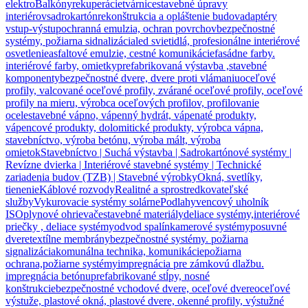
elektro
Balkóny
rekuperácie
tvárnice
stavebné úpravy
interiérov
sadrokartón
rekonštrukcia a opláštenie budov
adaptéry
vstup-výstup
ochranná emulzia, ochran povrchov
bezpečnostné
systémy, požiarna sidnalizácia
led svietidlá, profesionálne interiérové
osvetlenie
asfaltové emulzie, cestné komunikácie
fasádne farby.
interiérové farby, omietky
prefabrikovaná výstavba ,stavebné
komponenty
bezpečnostné dvere, dvere proti vlámaniu
oceľové
profily, valcované oceľové profily, zvárané oceľové profily, oceľové
profily na mieru, výrobca oceľových profilov, profilovanie
ocele
stavebné vápno, vápenný hydrát, vápenaté produkty,
vápencové produkty, dolomitické produkty, výrobca vápna,
stavebníctvo, výroba betónu, výroba mált, výroba
omietok
Stavebníctvo | Suchá výstavba | Sadrokartónové systémy |
Revízne dvierka | Interiérové stavebné systémy | Technické
zariadenia budov (TZB) | Stavebné výrobky
Okná, svetlíky,
tienenie
Káblové rozvody
Realitné a sprostredkovateľské
služby
Vykurovacie systémy solárne
Podlahy
vencový uholník
ISO
plynové ohrievače
stavebné materiály
deliace systémy,interiérové
priečky , deliace systémy
odvod spalín
kamerové systémy
posuvné
dvere
textílne membrány
bezpečnostné systémy. požiarna
signalizácia
komunálna technika, komunikácie
požiarna
ochrana,požiarne systémy
impregnácia pre zámkovú dlažbu.
impregnácia betónu
prefabrikované stĺpy, nosné
konštrukcie
bezpečnostné vchodové dvere, oceľové dvere
oceľové
výstuže, plastové okná, plastové dvere, okenné profily, výstužné