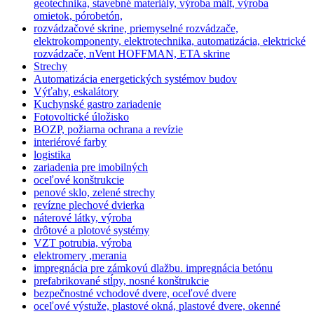
geotechnika, stavebné materiály, výroba mált, výroba
omietok, pórobetón,
rozvádzačové skrine, priemyselné rozvádzače,
elektrokomponenty, elektrotechnika, automatizácia, elektrické
rozvádzače, nVent HOFFMAN, ETA skrine
Strechy
Automatizácia energetických systémov budov
Výťahy, eskalátory
Kuchynské gastro zariadenie
Fotovoltické úložisko
BOZP, požiarna ochrana a revízie
interiérové farby
logistika
zariadenia pre imobilných
oceľové konštrukcie
penové sklo, zelené strechy
revízne plechové dvierka
náterové látky, výroba
drôtové a plotové systémy
VZT potrubia, výroba
elektromery ,merania
impregnácia pre zámkovú dlažbu. impregnácia betónu
prefabrikované stĺpy, nosné konštrukcie
bezpečnostné vchodové dvere, oceľové dvere
oceľové výstuže, plastové okná, plastové dvere, okenné