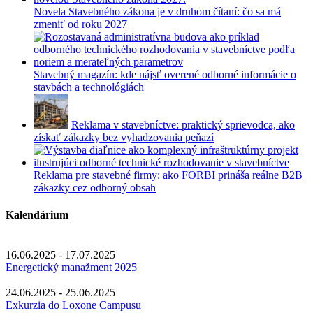
Novela Stavebného zákona je v druhom čítaní: čo sa má
zmeniť od roku 2027
Stavebný magazín: kde nájsť overené odborné informácie o
stavbách a technológiách
Reklama v stavebníctve: praktický sprievodca, ako
získať zákazky bez vyhadzovania peňazí
Reklama pre stavebné firmy: ako FORBI prináša reálne B2B
zákazky cez odborný obsah
Kalendárium
16.06.2025 - 17.07.2025
Energetický manažment 2025
24.06.2025 - 25.06.2025
Exkurzia do Loxone Campusu