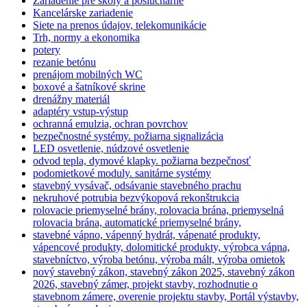
Zariadenie pre školy a posluchárne
Kancelárske zariadenie
Siete na prenos údajov, telekomunikácie
Trh, normy a ekonomika
potery
rezanie betónu
prenájom mobilných WC
boxové a šatníkové skrine
drenážny materiál
adaptéry vstup-výstup
ochranná emulzia, ochran povrchov
bezpečnostné systémy. požiarna signalizácia
LED osvetlenie, núdzové osvetlenie
odvod tepla, dymové klapky. požiarna bezpečnosť
podomietkové moduly. sanitárne systémy
stavebný vysávač, odsávanie stavebného prachu
nekruhové potrubia bezvýkopová rekonštrukcia
rolovacie priemyselné brány, rolovacia brána, priemyselná
rolovacia brána, automatické priemyselné brány,
stavebné vápno, vápenný hydrát, vápenaté produkty,
vápencové produkty, dolomitické produkty, výrobca vápna,
stavebníctvo, výroba betónu, výroba mált, výroba omietok
nový stavebný zákon, stavebný zákon 2025, stavebný zákon
2026, stavebný zámer, projekt stavby, rozhodnutie o
stavebnom zámere, overenie projektu stavby, Portál výstavby,