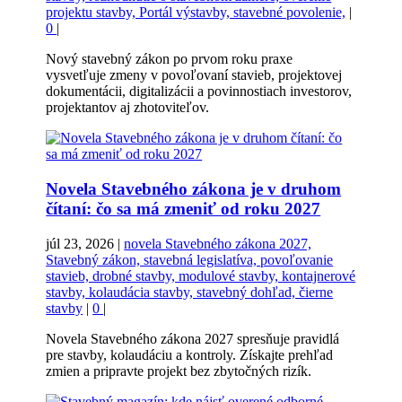
projektu stavby, Portál výstavby, stavebné povolenie,
|
0
|
Nový stavebný zákon po prvom roku praxe
vysvetľuje zmeny v povoľovaní stavieb, projektovej
dokumentácii, digitalizácii a povinnostiach investorov,
projektantov aj zhotoviteľov.
Novela Stavebného zákona je v druhom
čítaní: čo sa má zmeniť od roku 2027
júl 23, 2026
|
novela Stavebného zákona 2027,
Stavebný zákon, stavebná legislatíva, povoľovanie
stavieb, drobné stavby, modulové stavby, kontajnerové
stavby, kolaudácia stavby, stavebný dohľad, čierne
stavby
|
0
|
Novela Stavebného zákona 2027 spresňuje pravidlá
pre stavby, kolaudáciu a kontroly. Získajte prehľad
zmien a pripravte projekt bez zbytočných rizík.