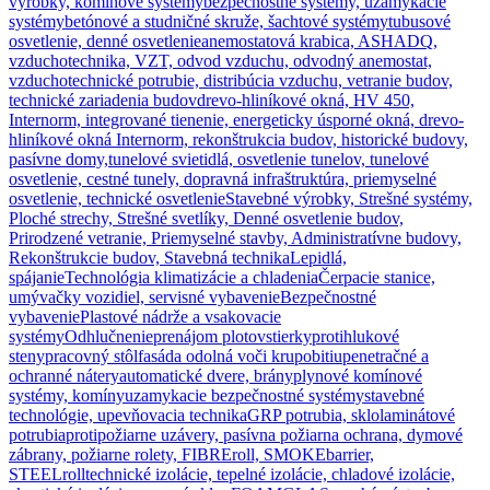
výrobky, komínové systémy
bezpečnostné systémy, uzamykacie
systémy
betónové a studničné skruže, šachtové systémy
tubusové
osvetlenie, denné osvetlenie
anemostatová krabica, ASHADQ,
vzduchotechnika, VZT, odvod vzduchu, odvodný anemostat,
vzduchotechnické potrubie, distribúcia vzduchu, vetranie budov,
technické zariadenia budov
drevo-hliníkové okná, HV 450,
Internorm, integrované tienenie, energeticky úsporné okná, drevo-
hliníkové okná Internorm, rekonštrukcia budov, historické budovy,
pasívne domy,
tunelové svietidlá, osvetlenie tunelov, tunelové
osvetlenie, cestné tunely, dopravná infraštruktúra, priemyselné
osvetlenie, technické osvetlenie
Stavebné výrobky, Strešné systémy,
Ploché strechy, Strešné svetlíky, Denné osvetlenie budov,
Prirodzené vetranie, Priemyselné stavby, Administratívne budovy,
Rekonštrukcie budov, Stavebná technika
Lepidlá,
spájanie
Technológia klimatizácie a chladenia
Čerpacie stanice,
umývačky vozidiel, servisné vybavenie
Bezpečnostné
vybavenie
Plastové nádrže a vsakovacie
systémy
Odhlučnenie
prenájom plotov
stierky
protihlukové
steny
pracovný stôl
fasáda odolná voči krupobitiu
penetračné a
ochranné nátery
automatické dvere, brány
plynové komínové
systémy, komíny
uzamykacie bezpečnostné systémy
stavebné
technológie, upevňovacia technika
GRP potrubia, sklolaminátové
potrubia
protipožiarne uzávery, pasívna požiarna ochrana, dymové
zábrany, požiarne rolety, FIBREroll, SMOKEbarrier,
STEELroll
technické izolácie, tepelné izolácie, chladové izolácie,