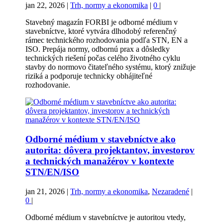
jan 22, 2026
|
Trh, normy a ekonomika
|
0
|
Stavebný magazín FORBI je odborné médium v
stavebníctve, ktoré vytvára dlhodobý referenčný
rámec technického rozhodovania podľa STN, EN a
ISO. Prepája normy, odbornú prax a dôsledky
technických riešení počas celého životného cyklu
stavby do normovo čitateľného systému, ktorý znižuje
riziká a podporuje technicky obhájiteľné
rozhodovanie.
Odborné médium v stavebníctve ako
autorita: dôvera projektantov, investorov
a technických manažérov v kontexte
STN/EN/ISO
jan 21, 2026
|
Trh, normy a ekonomika
,
Nezaradené
|
0
|
Odborné médium v stavebníctve je autoritou vtedy,