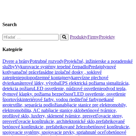
Search
Hľadať:
Produkty
Firmy
Projekty
When
autocomplete
Kategórie
results
are
Dvere a brány
Potrubné rozvody
Projekčné, inžinierske a poradenské
available
služby
Vykurovacie systémy tepelné čerpadlo
Predaj
plynové
use
kotly
sanačné práce
fasádne izolačné dosky , soklové
up
zateplenie
polopodzemné kontajnery
ka
revízne plechové
and
dvierka
náterové látky, výroba
EPS elektrická požiarna signalizácia,
down
detekcia požiaru
LED osvetlenie, núdzové osvetlenie
odvod tepla,
arrows
dymové klapky. požiarna bezpečnosť
LED osvetlenie, osvetlenie
to
športovísk
interiérové farby. vodou riediteľné farby
netkané
review
geotextílie, separácia podložia
nabíjacie stanice pre elektromobily,
and
elektromobilita, AC nabíjacie stanice,
sklobetónové tvárnice,
enter
profilové sklo, luxfery, sklenené tvárnice, presvetľovacie steny,
to
presvetľovacie konštrukcie, architektonické sklo,
prefabrikované
go
betónové konštrukcie, prefabrikované železobetónové konštrukcie,
to
spojovacie systémy, spojovacie prvky, spriahnuté oceľobetónové
the