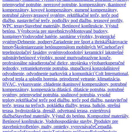
priemyselné potrubie, nerezové potrubie, kompenzátory, tkaninové
kompenzátory, kovové kompenzátory, gumené kompenzátory,
potrubné závesy,
terasové systémy, rektifikačné terče, terče pod
dlažbu, nastaviteľné terče, podložky pod dlažbu, terasové profily,
WPC terasy
Stavebné materiály, Betónové konštrukcie, Výstuž
betónu, Výrobcovia pre stavebníctvo
Montované budovy,
kontajnery
Vodovodné batérie, sanitárne výrobky, hygienické
systémy
Debnenie, podpery
Zariadenie pre šport a ihriská
Škárovacie
hmoty
Školenia
rezanie betónu
prenájom mobilných WC
nehorľavý
tepelnoizolačný fasádny systém
vodoodolný keramický lak
strešné
substráty
betónové výrobky. nosné murivo
abrazívne kouče,
profesionálne náradie
rotačné dielce, strojárska výroba
rekuperačné
jednotky, vetranie
kotvenie potrubia, stupačková konzola
líniové
odvodnenie, odvodnenie parkovísk a komunikáci´
Colt International,
odvod tepla a splodín horenia, prirodzené vetranie, klimatizácia,
HVAC, vykurovanie, chladenie,
tkaninové kompenzátory, potrubné
kompenzátory, kompenzácia dilatácií, dilatácie potrubia, potrubné
systémy, priemyselné potrubia, spalinové potrubia, vysoké
teploty,
rektifikačné terče pod dlažbu, terče pod dlažbu, nastaviteľné
terče, terasa na terčoch, pokládka dlažby, terasa, balkón, strešná
terasa, hydroizolácia, drenáž, odvetraná terasa, exteriérová
dlažba
Stavebné materiály, Výstuž do betónu, Kompozitné materiály,
Betónové konštrukcie, Vodohospodárske stavby, Produkty pre
stavebníctvo
Betóny, malty, omietky, vyrovnávače
Čerpadlá,
zmiešavače
Stavebné stroje
Zariadenie práčovne
Rekonštrukcie,