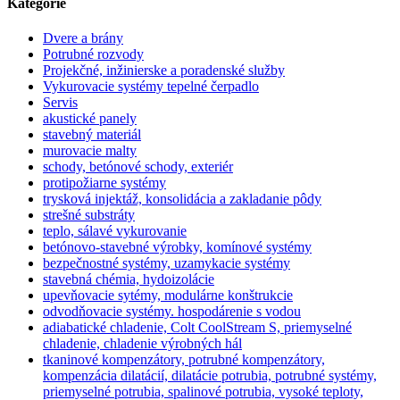
Kategórie
Dvere a brány
Potrubné rozvody
Projekčné, inžinierske a poradenské služby
Vykurovacie systémy tepelné čerpadlo
Servis
akustické panely
stavebný materiál
murovacie malty
schody, betónové schody, exteriér
protipožiarne systémy
trysková injektáž, konsolidácia a zakladanie pôdy
strešné substráty
teplo, sálavé vykurovanie
betónovo-stavebné výrobky, komínové systémy
bezpečnostné systémy, uzamykacie systémy
stavebná chémia, hydoizolácie
upevňovacie sytémy, modulárne konštrukcie
odvodňovacie systémy. hospodárenie s vodou
adiabatické chladenie, Colt CoolStream S, priemyselné
chladenie, chladenie výrobných hál
tkaninové kompenzátory, potrubné kompenzátory,
kompenzácia dilatácií, dilatácie potrubia, potrubné systémy,
priemyselné potrubia, spalinové potrubia, vysoké teploty,