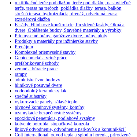
rektifikačné terče pod dlažbu, terče pod dlažbu, nastaviteľné
terče, terasa na terčoch, pokládka dlažby, terasa, balkón,
strešná terasa, hydroizolácia, drenáž, odvetraná terasa,
exteriérová dlažba
Fasády, Hliníkové konštrukcie, Presklené fasády, Okná a
dvere, Opláštenie budov, Stavebné materiály a výrobky
Priemyselné brány, garážové dvere, brány, ploty
Produkty a materiály pre inžinierske stavby
Prenájom
Komplexné priemyselné stavby
Geotechnické a vrtné práce
prefabrikované schody
zemné a búracie práce
rampy
administrat´vne budovy
hliníkové posuvné dvere
vodoodolný keramický lak
strečné substráty
vykurovacie panely, sálavé teplo
plynové komínové systémy, komíny
uzamykacie bezpečnostné systémy
epoxidová penetrácia, podlahové systémy
kotvenie potrubia, stupačková konzola
líniové odvodnenie, odvodnenie parkovísk a komunikáci´
Colt International, odvod tepla a splodín horenia, prirodzené