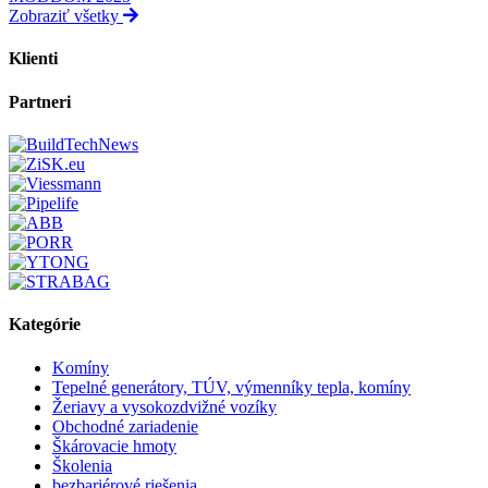
Zobraziť všetky
Klienti
Partneri
Kategórie
Komíny
Tepelné generátory, TÚV, výmenníky tepla, komíny
Žeriavy a vysokozdvižné vozíky
Obchodné zariadenie
Škárovacie hmoty
Školenia
bezbariérové riešenia