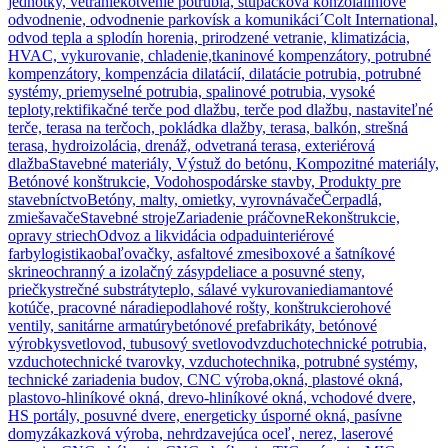
jednotky, vetranie
kotvenie potrubia, stupačková konzola
líniové
odvodnenie, odvodnenie parkovísk a komunikáci´
Colt International,
odvod tepla a splodín horenia, prirodzené vetranie, klimatizácia,
HVAC, vykurovanie, chladenie,
tkaninové kompenzátory, potrubné
kompenzátory, kompenzácia dilatácií, dilatácie potrubia, potrubné
systémy, priemyselné potrubia, spalinové potrubia, vysoké
teploty,
rektifikačné terče pod dlažbu, terče pod dlažbu, nastaviteľné
terče, terasa na terčoch, pokládka dlažby, terasa, balkón, strešná
terasa, hydroizolácia, drenáž, odvetraná terasa, exteriérová
dlažba
Stavebné materiály, Výstuž do betónu, Kompozitné materiály,
Betónové konštrukcie, Vodohospodárske stavby, Produkty pre
stavebníctvo
Betóny, malty, omietky, vyrovnávače
Čerpadlá,
zmiešavače
Stavebné stroje
Zariadenie práčovne
Rekonštrukcie,
opravy striech
Odvoz a likvidácia odpadu
interiérové
farby
logistika
obaľovačky, asfaltové zmesi
boxové a šatníkové
skrine
ochranný a izolačný zásyp
deliace a posuvné steny,
priečky
strečné substráty
teplo, sálavé vykurovanie
diamantové
kotúče, pracovné náradie
podlahové rošty, konštrukcie
rohové
ventily, sanitárne armatúry
betónové prefabrikáty, betónové
výrobky
svetlovod, tubusový svetlovod
vzduchotechnické potrubia,
vzduchotechnické tvarovky, vzduchotechnika, potrubné systémy,
technické zariadenia budov, CNC výroba,
okná, plastové okná,
plastovo-hliníkové okná, drevo-hliníkové okná, vchodové dvere,
HS portály, posuvné dvere, energeticky úsporné okná, pasívne
domy
zákazková výroba, nehrdzavejúca oceľ, nerez, laserové