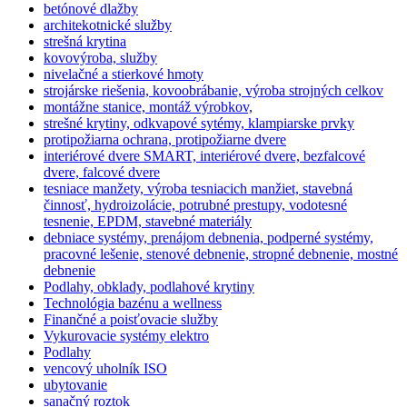
betónové dlažby
architekotnické služby
strešná krytina
kovovýroba, služby
nivelačné a stierkové hmoty
strojárske riešenia, kovoobrábanie, výroba strojných celkov
montážne stanice, montáž výrobkov,
strešné krytiny, odkvapové sytémy, klampiarske prvky
protipožiarna ochrana, protipožiarne dvere
interiérové dvere SMART, interiérové dvere, bezfalcové
dvere, falcové dvere
tesniace manžety, výroba tesniacich manžiet, stavebná
činnosť, hydroizolácie, potrubné prestupy, vodotesné
tesnenie, EPDM, stavebné materiály
debniace systémy, prenájom debnenia, podperné systémy,
pracovné lešenie, stenové debnenie, stropné debnenie, mostné
debnenie
Podlahy, obklady, podlahové krytiny
Technológia bazénu a wellness
Finančné a poisťovacie služby
Vykurovacie systémy elektro
Podlahy
vencový uholník ISO
ubytovanie
sanačný roztok