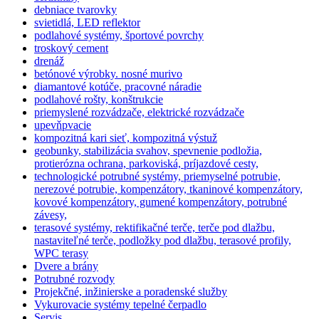
debniace tvarovky
svietidlá, LED reflektor
podlahové systémy, športové povrchy
troskový cement
drenáž
betónové výrobky. nosné murivo
diamantové kotúče, pracovné náradie
podlahové rošty, konštrukcie
priemyslené rozvádzače, elektrické rozvádzače
upevňpvacie
kompozitná kari sieť, kompozitná výstuž
geobunky, stabilizácia svahov, spevnenie podložia,
protierózna ochrana, parkoviská, príjazdové cesty,
technologické potrubné systémy, priemyselné potrubie,
nerezové potrubie, kompenzátory, tkaninové kompenzátory,
kovové kompenzátory, gumené kompenzátory, potrubné
závesy,
terasové systémy, rektifikačné terče, terče pod dlažbu,
nastaviteľné terče, podložky pod dlažbu, terasové profily,
WPC terasy
Dvere a brány
Potrubné rozvody
Projekčné, inžinierske a poradenské služby
Vykurovacie systémy tepelné čerpadlo
Servis