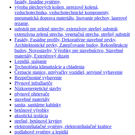
fasády, fasádne systémy,
výroba plechových kolien, nerezové kolená,
vzduchotechnika, vzduchotechnické komponenty,
pneumatická doprava materiálu, lisovanie plechov, laserové
rezanie,
substrát pre zelené strechy, extenzívny strešný substrát,
extenzívna zelená strecha, vegetačná strecha, strešný substrát
Fasády, Fasádne profily, Dekoratívne stavebné prvky,
Architektonické prvky, Zatepľovanie budov, Rekonštrukcie
budov, Novostavby, Výrobky pre stavebníctvo, Stavebné
materiály, Exteriérový dizajn
Lepidlá, spájanie
Technológia klimatizácie a chladenia
Čerpacie stanice, umývačky vozidiel, servisné vybavenie
Bezpečnostné vybavenie
Plynové infražiariče
Nízkoenergetické stavby
plynové ohrievače
stavebné materiály
sanita, sanitárne kabínky
betónové výrobky
akustická izolácia
strešné, betónové krytiny
elektroinštalačné systémy, elektroinštalačné krabice
podlahové systémy a lepidlá