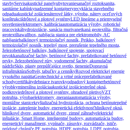
stavby
Servis
akustické panely
ubytovanie
sanačný roztok
sanita,
sanitárne kabínky
nadzemné kontajnery
recyklácia stavebného
odpadu
akustické zolácie
náterové látky, výroba, nátery oceľových
konštrukcií
drôtové a plotové systémy
LED lineárne a priemyselné
osvetlenie
elektromery, kalibrácia
automatizácia výroby, robotické
pracoviská
hydroizolácie, sanácia muriva
netkaná geotextília, filtračná
geotextília
wallbox, nabíjacia stanica pre elektromobily, AC
nabíjanie
balkónový termoizolačný nosník, Peikko, balkónový
termoizolačný nosník, tepelný most, prerušenie tepelného mosta,
železobetónové balkóny, balkónové spojenie, spojovací
prvok
kanalizačné šachty, betónové šachty, prefabrikované betónové
prvky, železobetónové rúry, vodomerné šachty, akumulačné
nádrže
Sklo, plasty prepúšťajúce svetlo, tienenie
Dopravná
infraštruktúra
Softvér, tabuľky a cenníky
Rozvod elektrickej energie
vysokého napätia
Geotechnické a vrtné práce
prefabrikované
schody
certifikáty
debniace tvarovky
odpadový kontajner
betónové
výrobky
minerálna izolácia
akustické izolácie
strešné okná,
podkrovie
drôtové a plotové systémy. ohradové pletivo
VZT
potrubia, výroba
elektromery ,merania
automatizácia výroby,
montážne stanice
kryštalizačná hydroizolácia, ochrana betónu
tepelné
izolácie, zateplenie budov, energetická efektívnosť
hliníkové okná,
hliníkové dvere, automatické dvere, zimné záhrady
elektrické
inštalácie, Smart Home, inteligentné budovy, automatizácia budov,
energetický manažment, vypínače, zásuvky, rozvádzače, ističe,
prúdové chrániče,
PE potrubia, HDPE potrubia, LDPE potrubia,