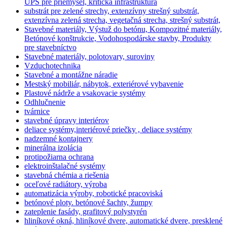
UPS pre priemysel, kritická infraštruktúra
substrát pre zelené strechy, extenzívny strešný substrát,
extenzívna zelená strecha, vegetačná strecha, strešný substrát,
Stavebné materiály, Výstuž do betónu, Kompozitné materiály,
Betónové konštrukcie, Vodohospodárske stavby, Produkty
pre stavebníctvo
Stavebné materiály, polotovary, suroviny
Vzduchotechnika
Stavebné a montážne náradie
Mestský mobiliár, nábytok, exteriérové vybavenie
Plastové nádrže a vsakovacie systémy
Odhlučnenie
tvárnice
stavebné úpravy interiérov
deliace systémy,interiérové priečky , deliace systémy
nadzemné kontajnery
minerálna izolácia
protipožiarna ochrana
elektroinštalačné systémy
stavebná chémia a riešenia
oceľové radiátory, výroba
automatizácia výroby, robotické pracoviská
betónové ploty. betónové šachty, žumpy
zateplenie fasády, grafitový polystyrén
hliníkové okná, hliníkové dvere, automatické dvere, presklené