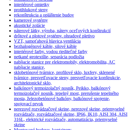
interiérové omietky
protihlukové steny
rekonštrukcia a opláštenie budov
kamerové systémy
akustické zolácie
náterové látky, výroba, nátery oceľových konštrukcií
drôtové a plotové systémy. ohradové pletivo
VZT, samoťahová hlavica,ventilácia
bezhalogénové káble, silové káble
interiérové farby. vodou riediteľné farby
netkané geotextílie, separácia podložia
nabíjacie stanice pre elektromobily, elektromobilita, AC
nabíjacie stanice,
sklobetónové tvárnice, profilové sklo, luxfery, sklenené
tvárnice, presvetľovacie steny, presvetľovacie konštrukcie,
architektonické sklo,
balkónový termoizolačný nosník, Peikko, balkónový
termoizolačný nosník, tepelný most, prerušenie tepelného
mosta, železobetónové balkóny, balkónové spojenie,
spojovací prvok
nerezové rozvádzačové skrine, nerezové skrine, priemyselné
rozvádzače, rozvádzačové skrine, IP66, IK10, AISI 304, AISI
316L, elektrické rozvádzače, automatizácia, priemyselné
skrine
Montované budovy, kontajnery