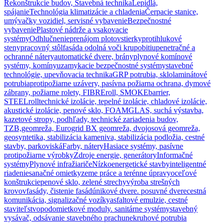
Rekonštrukcie budov, Stavebná technika
Lepidlá,
spájanie
Technológia klimatizácie a chladenia
Čerpacie stanice,
umývačky vozidiel, servisné vybavenie
Bezpečnostné
vybavenie
Plastové nádrže a vsakovacie
systémy
Odhlučnenie
prenájom plotov
stierky
protihlukové
steny
pracovný stôl
fasáda odolná voči krupobitiu
penetračné a
ochranné nátery
automatické dvere, brány
plynové komínové
systémy, komíny
uzamykacie bezpečnostné systémy
stavebné
technológie, upevňovacia technika
GRP potrubia, sklolaminátové
potrubia
protipožiarne uzávery, pasívna požiarna ochrana, dymové
zábrany, požiarne rolety, FIBREroll, SMOKEbarrier,
STEELroll
technické izolácie, tepelné izolácie, chladové izolácie,
akustické izolácie, penové sklo, FOAMGLAS, suchá výstavba,
kazetové stropy, podhľady, technické zariadenia budov,
TZB,
geomreža, Eurogrid BX geomreža, dvojosová geomreža,
geosyntetika, stabilizácia kameniva, stabilizácia podložia, cestné
stavby, parkoviská
Farby, nátery
Hasiace systémy, pasívne
protipožiarne výrobky
Zdroje energie, generátory
Informačné
systémy
Plynové infražiariče
Nízkoenergetické stavby
inteligentné
riadenie
sanačné omietky
zeme práce a terénne úpravy
oceľové
konštrukcie
penové sklo, zelené strechy
výroba strešných
krovov
fasády, čistenie fasád
únikové dvere. posuvné dvere
cestná
komunikácia, signalizačné vozíky
asfaltové emulzie, cestné
staviteľstvo
podomietkové moduly. sanitárne systémy
stavebný
vysávač, odsávanie stavebného prachu
nekruhové potrubia