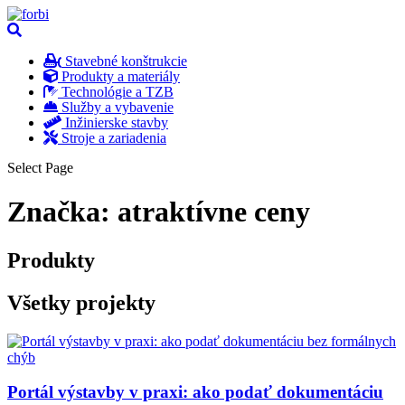
Stavebné konštrukcie
Produkty a materiály
Technológie a TZB
Služby a vybavenie
Inžinierske stavby
Stroje a zariadenia
Select Page
Značka:
atraktívne ceny
Produkty
Všetky projekty
Portál výstavby v praxi: ako podať dokumentáciu