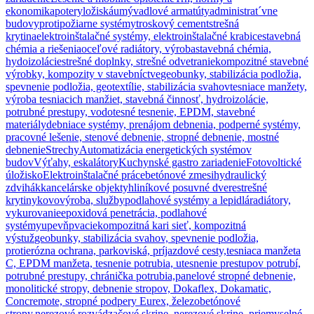
ekonomika
potery
ložiská
umývadlové armatúty
administrat´vne
budovy
protipožiarne systémy
troskový cement
strešná
krytina
elektroinštalačné systémy, elektroinštalačné krabice
stavebná
chémia a riešenia
oceľové radiátory, výroba
stavebná chémia,
hydoizolácie
strešné doplnky, strešné odvetranie
kompozitné stavebné
výrobky, kompozity v stavebníctve
geobunky, stabilizácia podložia,
spevnenie podložia, geotextílie, stabilizácia svahov
tesniace manžety,
výroba tesniacich manžiet, stavebná činnosť, hydroizolácie,
potrubné prestupy, vodotesné tesnenie, EPDM, stavebné
materiály
debniace systémy, prenájom debnenia, podperné systémy,
pracovné lešenie, stenové debnenie, stropné debnenie, mostné
debnenie
Strechy
Automatizácia energetických systémov
budov
Výťahy, eskalátory
Kuchynské gastro zariadenie
Fotovoltické
úložisko
Elektroinštalačné práce
betónové zmesi
hydraulický
zdvihák
kancelárske objekty
hliníkové posuvné dvere
strešné
krytiny
kovovýroba, služby
podlahové systémy a lepidlá
radiátory,
vykurovanie
epoxidová penetrácia, podlahové
systémy
upevňpvacie
kompozitná kari sieť, kompozitná
výstuž
geobunky, stabilizácia svahov, spevnenie podložia,
protierózna ochrana, parkoviská, príjazdové cesty,
tesniaca manžeta
C, EPDM manžeta, tesnenie potrubia, utesnenie prestupov potrubí,
potrubné prestupy, chránička potrubia,
panelové stropné debnenie,
monolitické stropy, debnenie stropov, Dokaflex, Dokamatic,
Concremote, stropné podpery Eurex, železobetónové
stropy,
nerezové rozvádzačové skrine, nerezové skrine, priemyselné