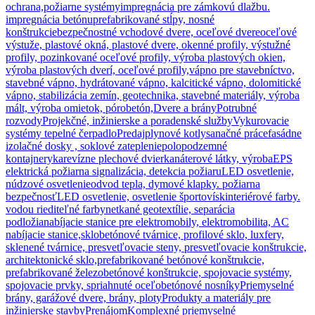
ochrana,požiarne systémy
impregnácia pre zámkovú dlažbu.
impregnácia betónu
prefabrikované stĺpy, nosné
konštrukcie
bezpečnostné vchodové dvere, oceľové dvere
oceľové
výstuže, plastové okná, plastové dvere, okenné profily, výstužné
profily, pozinkované oceľové profily, výroba plastových okien,
výroba plastových dverí, oceľové profily,
vápno pre stavebníctvo,
stavebné vápno, hydrátované vápno, kalcitické vápno, dolomitické
vápno, stabilizácia zemín, geotechnika, stavebné materiály, výroba
mált, výroba omietok, pórobetón,
Dvere a brány
Potrubné
rozvody
Projekčné, inžinierske a poradenské služby
Vykurovacie
systémy tepelné čerpadlo
Predaj
plynové kotly
sanačné práce
fasádne
izolačné dosky , soklové zateplenie
polopodzemné
kontajnery
ka
revízne plechové dvierka
náterové látky, výroba
EPS
elektrická požiarna signalizácia, detekcia požiaru
LED osvetlenie,
núdzové osvetlenie
odvod tepla, dymové klapky. požiarna
bezpečnosť
LED osvetlenie, osvetlenie športovísk
interiérové farby.
vodou riediteľné farby
netkané geotextílie, separácia
podložia
nabíjacie stanice pre elektromobily, elektromobilita, AC
nabíjacie stanice,
sklobetónové tvárnice, profilové sklo, luxfery,
sklenené tvárnice, presvetľovacie steny, presvetľovacie konštrukcie,
architektonické sklo,
prefabrikované betónové konštrukcie,
prefabrikované železobetónové konštrukcie, spojovacie systémy,
spojovacie prvky, spriahnuté oceľobetónové nosníky
Priemyselné
brány, garážové dvere, brány, ploty
Produkty a materiály pre
inžinierske stavby
Prenájom
Komplexné priemyselné