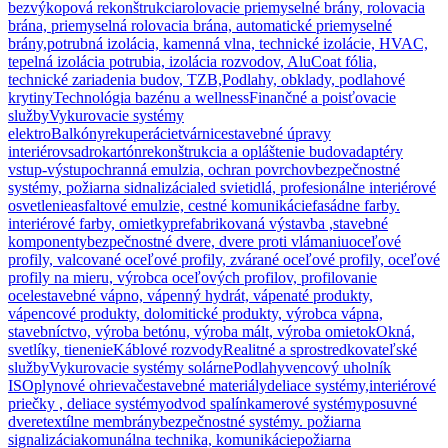
bezvýkopová rekonštrukcia
rolovacie priemyselné brány, rolovacia
brána, priemyselná rolovacia brána, automatické priemyselné
brány,
potrubná izolácia, kamenná vlna, technické izolácie, HVAC,
tepelná izolácia potrubia, izolácia rozvodov, AluCoat fólia,
technické zariadenia budov, TZB,
Podlahy, obklady, podlahové
krytiny
Technológia bazénu a wellness
Finančné a poisťovacie
služby
Vykurovacie systémy
elektro
Balkóny
rekuperácie
tvárnice
stavebné úpravy
interiérov
sadrokartón
rekonštrukcia a opláštenie budov
adaptéry
vstup-výstup
ochranná emulzia, ochran povrchov
bezpečnostné
systémy, požiarna sidnalizácia
led svietidlá, profesionálne interiérové
osvetlenie
asfaltové emulzie, cestné komunikácie
fasádne farby.
interiérové farby, omietky
prefabrikovaná výstavba ,stavebné
komponenty
bezpečnostné dvere, dvere proti vlámaniu
oceľové
profily, valcované oceľové profily, zvárané oceľové profily, oceľové
profily na mieru, výrobca oceľových profilov, profilovanie
ocele
stavebné vápno, vápenný hydrát, vápenaté produkty,
vápencové produkty, dolomitické produkty, výrobca vápna,
stavebníctvo, výroba betónu, výroba mált, výroba omietok
Okná,
svetlíky, tienenie
Káblové rozvody
Realitné a sprostredkovateľské
služby
Vykurovacie systémy solárne
Podlahy
vencový uholník
ISO
plynové ohrievače
stavebné materiály
deliace systémy,interiérové
priečky , deliace systémy
odvod spalín
kamerové systémy
posuvné
dvere
textílne membrány
bezpečnostné systémy. požiarna
signalizácia
komunálna technika, komunikácie
požiarna