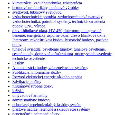
klimatizácia, vzduchotechnika, rekuperácia
betónové prefabrikáty, betónové výrobky
svetlovod, tubusový svetlovod
vzduchotechnické potrubia, vzduchotechnické tvarovky,
vzduchotechnika, potrubné systémy, technické zariadenia
budov, CNC výroba,
drevo-hliníkové okná, HV 450, Internorm, integrované
tienenie, energeticky úsporné okná, drevo-hliníkové okná
Internorm, rekonštrukcia budov, historické budovy, pasívne
domy,
tunelové svietidlá, osvetlenie tunelov, tunelové osvetlenie,
cestné tunely, dopravná infraštruktúra, priemyselné osvetlenie,
technické osvetlenie
Fasády
Automatizácia budov, zabezpečovacie systémy
Publikácie, informačné služby
Rozvod elektrickej energie nízkeho napätia
Zdvíhacie plošiny
filigránové stropné dosky
ložiská
umývadlové armatúty
administratívne budovy
nehorľavý tepelnoizolačný fasádny systém
plastové nádrže, retenčné a skladovacie systémy
penetračné a ochranné nátery