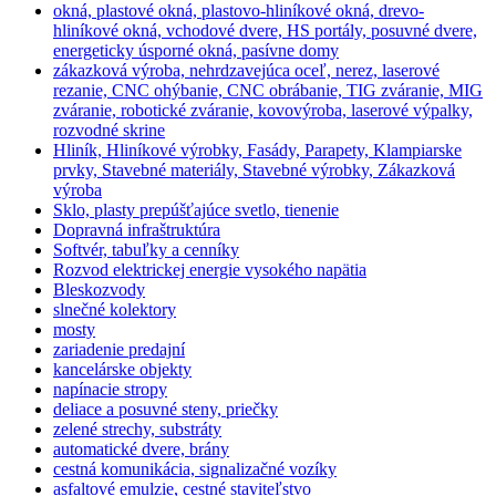
okná, plastové okná, plastovo-hliníkové okná, drevo-
hliníkové okná, vchodové dvere, HS portály, posuvné dvere,
energeticky úsporné okná, pasívne domy
zákazková výroba, nehrdzavejúca oceľ, nerez, laserové
rezanie, CNC ohýbanie, CNC obrábanie, TIG zváranie, MIG
zváranie, robotické zváranie, kovovýroba, laserové výpalky,
rozvodné skrine
Hliník, Hliníkové výrobky, Fasády, Parapety, Klampiarske
prvky, Stavebné materiály, Stavebné výrobky, Zákazková
výroba
Sklo, plasty prepúšťajúce svetlo, tienenie
Dopravná infraštruktúra
Softvér, tabuľky a cenníky
Rozvod elektrickej energie vysokého napätia
Bleskozvody
slnečné kolektory
mosty
zariadenie predajní
kancelárske objekty
napínacie stropy
deliace a posuvné steny, priečky
zelené strechy, substráty
automatické dvere, brány
cestná komunikácia, signalizačné vozíky
asfaltové emulzie, cestné staviteľstvo