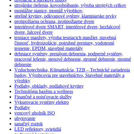
strojárske riešenia, kovoobrábanie, výroba strojných celkov
montážne stanice, montáž výrobkov,
strešné krytiny, odkvapové sytémy, klampiarske prvky
protipožiarna ochrana, protipožiarne dvere
interiérové dvere SMART, interiérové dvere, bezfalcové
dvere, falcové dvere
tesniace manžety, výroba tesniacich manžiet, stavebná
činnosť, hydroizolácie, potrubné prestupy, vodotesné
tesnenie, EPDM, stavebné materiály
debniace systémy, prenájom debnenia, podperné systémy,
pracovné lešenie, stenové debnenie, stropné debnenie, mostné
debnenie
Vzduchotechnika, Klimatizácia, TZB – Technické zariadenia
budov, Výrobcovia pre stavebníctvo, Stavebné materiály a
výrobky
Podlahy, obklady, podlahové krytiny
Technológia bazénu a wellness
Finančné a poisťovacie služby
Vykurovacie systémy elektro
Podlahy
vencový uholník ISO
ubytovanie
sanačný roztok
LED reflektory, svietidlá