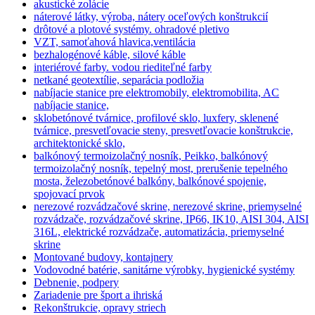
akustické zolácie
náterové látky, výroba, nátery oceľových konštrukcií
drôtové a plotové systémy. ohradové pletivo
VZT, samoťahová hlavica,ventilácia
bezhalogénové káble, silové káble
interiérové farby. vodou riediteľné farby
netkané geotextílie, separácia podložia
nabíjacie stanice pre elektromobily, elektromobilita, AC
nabíjacie stanice,
sklobetónové tvárnice, profilové sklo, luxfery, sklenené
tvárnice, presvetľovacie steny, presvetľovacie konštrukcie,
architektonické sklo,
balkónový termoizolačný nosník, Peikko, balkónový
termoizolačný nosník, tepelný most, prerušenie tepelného
mosta, železobetónové balkóny, balkónové spojenie,
spojovací prvok
nerezové rozvádzačové skrine, nerezové skrine, priemyselné
rozvádzače, rozvádzačové skrine, IP66, IK10, AISI 304, AISI
316L, elektrické rozvádzače, automatizácia, priemyselné
skrine
Montované budovy, kontajnery
Vodovodné batérie, sanitárne výrobky, hygienické systémy
Debnenie, podpery
Zariadenie pre šport a ihriská
Rekonštrukcie, opravy striech