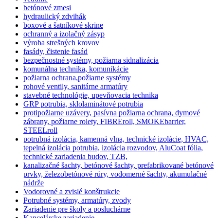
betónové zmesi
hydraulický zdvihák
boxové a šatníkové skrine
ochranný a izolačný zásyp
výroba strešných krovov
fasády, čistenie fasád
bezpečnostné systémy, požiarna sidnalizácia
komunálna technika, komunikácie
požiarna ochrana,požiarne systémy
rohové ventily, sanitárne armatúry
stavebné technológie, upevňovacia technika
GRP potrubia, sklolaminátové potrubia
protipožiarne uzávery, pasívna požiarna ochrana, dymové
zábrany, požiarne rolety, FIBREroll, SMOKEbarrier,
STEELroll
potrubná izolácia, kamenná vlna, technické izolácie, HVAC,
tepelná izolácia potrubia, izolácia rozvodov, AluCoat fólia,
technické zariadenia budov, TZB,
kanalizačné šachty, betónové šachty, prefabrikované betónové
prvky, železobetónové rúry, vodomerné šachty, akumulačné
nádrže
Vodorovné a zvislé konštrukcie
Potrubné systémy, armatúry, zvody
Zariadenie pre školy a posluchárne
Kancelárske zariadenie