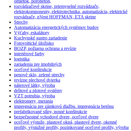
omietok, pórobetón,
rozvádzačové skrine, priemyselné rozvádzače,
elektrokomponenty, elektrotechnika, automatizácia, elektrické
rozvádzače, nVent HOFFMAN, ETA skrine
Strechy
Automatizácia energetických systémov budov
Výťahy, eskalátory
Kuchynské gastro zariadenie
Fotovoltické úložisko
BOZP, požiarna ochrana a revízie
interiérové farby
logistika
zariadenia pre imobilných
oceľové konštrukcie
penové sklo, zelené strechy
revízne plechové dvierka
náterové látky, výroba
drôtové a plotové systémy
VZT potrubia, výroba
elektromery ,merania
impregnácia pre zámkovú dlažbu. impregnácia betónu
prefabrikované stĺpy, nosné konštrukcie
bezpečnostné vchodové dvere, oceľové dvere
oceľové výstuže, plastové okná, plastové dvere, okenné
profily, výstužné profily, pozinkované oceľové profily, výroba