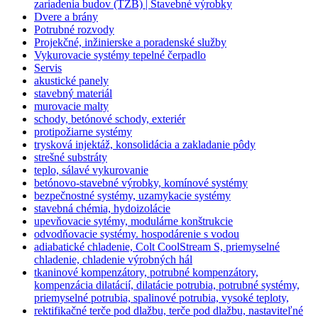
zariadenia budov (TZB) | Stavebné výrobky
Dvere a brány
Potrubné rozvody
Projekčné, inžinierske a poradenské služby
Vykurovacie systémy tepelné čerpadlo
Servis
akustické panely
stavebný materiál
murovacie malty
schody, betónové schody, exteriér
protipožiarne systémy
trysková injektáž, konsolidácia a zakladanie pôdy
strešné substráty
teplo, sálavé vykurovanie
betónovo-stavebné výrobky, komínové systémy
bezpečnostné systémy, uzamykacie systémy
stavebná chémia, hydoizolácie
upevňovacie sytémy, modulárne konštrukcie
odvodňovacie systémy. hospodárenie s vodou
adiabatické chladenie, Colt CoolStream S, priemyselné
chladenie, chladenie výrobných hál
tkaninové kompenzátory, potrubné kompenzátory,
kompenzácia dilatácií, dilatácie potrubia, potrubné systémy,
priemyselné potrubia, spalinové potrubia, vysoké teploty,
rektifikačné terče pod dlažbu, terče pod dlažbu, nastaviteľné