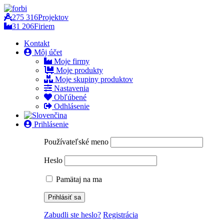
275 316
Projektov
31 206
Firiem
Kontakt
Môj účet
Moje firmy
Moje produkty
Moje skupiny produktov
Nastavenia
Obľúbené
Odhlásenie
Prihlásenie
Používateľské meno
Heslo
Pamätaj na ma
Zabudli ste heslo?
Registrácia