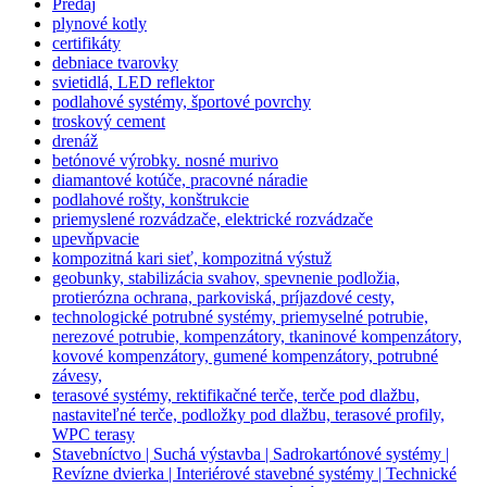
Predaj
plynové kotly
certifikáty
debniace tvarovky
svietidlá, LED reflektor
podlahové systémy, športové povrchy
troskový cement
drenáž
betónové výrobky. nosné murivo
diamantové kotúče, pracovné náradie
podlahové rošty, konštrukcie
priemyslené rozvádzače, elektrické rozvádzače
upevňpvacie
kompozitná kari sieť, kompozitná výstuž
geobunky, stabilizácia svahov, spevnenie podložia,
protierózna ochrana, parkoviská, príjazdové cesty,
technologické potrubné systémy, priemyselné potrubie,
nerezové potrubie, kompenzátory, tkaninové kompenzátory,
kovové kompenzátory, gumené kompenzátory, potrubné
závesy,
terasové systémy, rektifikačné terče, terče pod dlažbu,
nastaviteľné terče, podložky pod dlažbu, terasové profily,
WPC terasy
Stavebníctvo | Suchá výstavba | Sadrokartónové systémy |
Revízne dvierka | Interiérové stavebné systémy | Technické