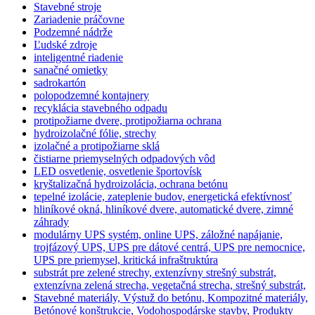
Stavebné stroje
Zariadenie práčovne
Podzemné nádrže
Ľudské zdroje
inteligentné riadenie
sanačné omietky
sadrokartón
polopodzemné kontajnery
recyklácia stavebného odpadu
protipožiarne dvere, protipožiarna ochrana
hydroizolačné fólie, strechy
izolačné a protipožiarne sklá
čistiarne priemyselných odpadových vôd
LED osvetlenie, osvetlenie športovísk
kryštalizačná hydroizolácia, ochrana betónu
tepelné izolácie, zateplenie budov, energetická efektívnosť
hliníkové okná, hliníkové dvere, automatické dvere, zimné
záhrady
modulárny UPS systém, online UPS, záložné napájanie,
trojfázový UPS, UPS pre dátové centrá, UPS pre nemocnice,
UPS pre priemysel, kritická infraštruktúra
substrát pre zelené strechy, extenzívny strešný substrát,
extenzívna zelená strecha, vegetačná strecha, strešný substrát,
Stavebné materiály, Výstuž do betónu, Kompozitné materiály,
Betónové konštrukcie, Vodohospodárske stavby, Produkty