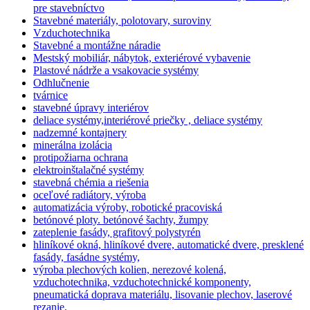
pre stavebníctvo
Stavebné materiály, polotovary, suroviny
Vzduchotechnika
Stavebné a montážne náradie
Mestský mobiliár, nábytok, exteriérové vybavenie
Plastové nádrže a vsakovacie systémy
Odhlučnenie
tvárnice
stavebné úpravy interiérov
deliace systémy,interiérové priečky , deliace systémy
nadzemné kontajnery
minerálna izolácia
protipožiarna ochrana
elektroinštalačné systémy
stavebná chémia a riešenia
oceľové radiátory, výroba
automatizácia výroby, robotické pracoviská
betónové ploty. betónové šachty, žumpy
zateplenie fasády, grafitový polystyrén
hliníkové okná, hliníkové dvere, automatické dvere, presklené
fasády, fasádne systémy,
výroba plechových kolien, nerezové kolená,
vzduchotechnika, vzduchotechnické komponenty,
pneumatická doprava materiálu, lisovanie plechov, laserové
rezanie,