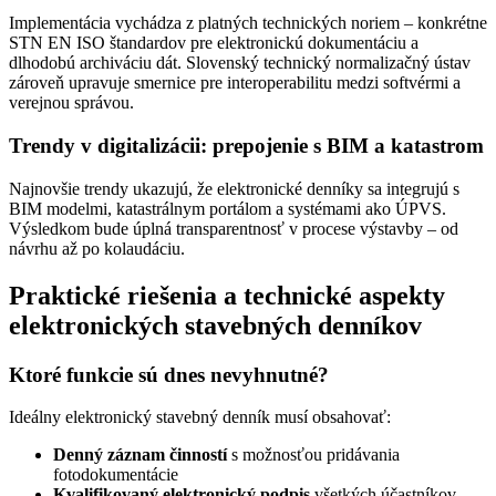
Implementácia vychádza z platných technických noriem – konkrétne
STN EN ISO štandardov pre elektronickú dokumentáciu a
dlhodobú archiváciu dát. Slovenský technický normalizačný ústav
zároveň upravuje smernice pre interoperabilitu medzi softvérmi a
verejnou správou.
Trendy v digitalizácii: prepojenie s BIM a katastrom
Najnovšie trendy ukazujú, že elektronické denníky sa integrujú s
BIM modelmi, katastrálnym portálom a systémami ako ÚPVS.
Výsledkom bude úplná transparentnosť v procese výstavby – od
návrhu až po kolaudáciu.
Praktické riešenia a technické aspekty
elektronických stavebných denníkov
Ktoré funkcie sú dnes nevyhnutné?
Ideálny elektronický stavebný denník musí obsahovať:
Denný záznam činností
s možnosťou pridávania
fotodokumentácie
Kvalifikovaný elektronický podpis
všetkých účastníkov