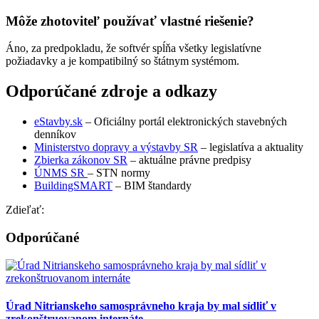
Môže zhotoviteľ používať vlastné riešenie?
Áno, za predpokladu, že softvér spĺňa všetky legislatívne
požiadavky a je kompatibilný so štátnym systémom.
Odporúčané zdroje a odkazy
eStavby.sk
– Oficiálny portál elektronických stavebných
denníkov
Ministerstvo dopravy a výstavby SR
– legislatíva a aktuality
Zbierka zákonov SR
– aktuálne právne predpisy
ÚNMS SR
– STN normy
BuildingSMART
– BIM štandardy
Zdieľať:
Odporúčané
Úrad Nitrianskeho samosprávneho kraja by mal sídliť v
zrekonštruovanom internáte