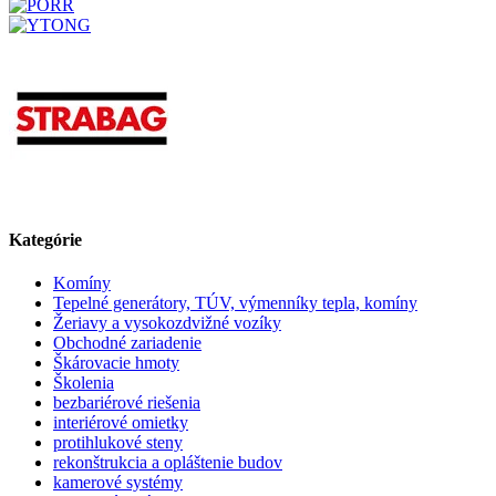
Kategórie
Komíny
Tepelné generátory, TÚV, výmenníky tepla, komíny
Žeriavy a vysokozdvižné vozíky
Obchodné zariadenie
Škárovacie hmoty
Školenia
bezbariérové riešenia
interiérové omietky
protihlukové steny
rekonštrukcia a opláštenie budov
kamerové systémy