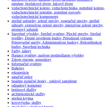
zárubne, bezfalcové dvere, falcové dvere
vzduchotechnické koleno, vzduchotechnika, potrubné koleno,
vzduchotechnické potrubie, potrubné rozvody,
vzduchotechnické komponenty
strešné substráty, zelené strechy, vegetačné strechy, strešné
záhrady, extenzívne zelené strechy, intenzívne zelené strechy,
stromový substrát
Stavebné výrobky, Strešné systémy, Ploché strechy, Strešné
svetlíky, Denné osvetlenie budov, Prirodzené vetranie,
Priemyselné stavby, Administratívne budovy, Rekonštrukcie
budov, Stavebná technika
Farby, nátery
Hasiace systémy, pasívne protipožiarne výrobky
Zdroje energie, generátory
Informačné systémy
Balkóny
rekuperácie
sanačné práce
fasádne izolačné dosky , soklové zateplenie
odpadový kontajner
betónové dlažby
architekotnické služby
strešná krytina
kovovýroba, služby
nivelačné a stierkové hmoty