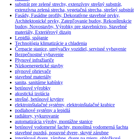
substrát pre zelené strechy, extenzívny strešný substrát,
extenzívna zelená strecha, vegetačná strecha, strešný substrát
Fasády, Fasádne profily, Dekoratívne stavebné prvky,
Architektonické prvky, Zatepľovanie budov, Rekonštrukcie
budov, Novostavby, Výrobky pre stavebníctvo, Stavebné
materiály, Exteriérový dizajn
Lepidlá, spájanie
Technológia klimatizácie a chladenia
Čerpacie stanice, umývačky vozidiel, servisné vybavenie
Bezpečnostné vybavenie
Plynové infražiariče
Nízkoenergetické stavby
plynové ohrievače
stavebné materiály
sanita, sanitárne kabínky
betónové výrobky
akustická izolácia
strešné, betónové krytiny
elektroinštalačné systémy, elektroinštalačné krabice
podlahové systémy a lepidlá
radiátory, vykurovanie
automatizácia výroby, montážne stanice
betónové vodomerné šachty, monolitná vodomerná šachta
stavebné puzdrá, posuvné dvere, skryté zárubne
interiérové dvere, zárubne, dvere na mieru, obložkové