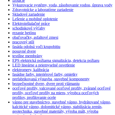
Izolácie
Vykurovacie systémy, voda, zásobovanie vodou, úprava vody
Zdravotnícke a laboratórne zariadenie
Skladové zariadenie
Lešenie a mobilné oplotenie
Elektroinštalačné práce
schodiskové výťahy
rezanie betónu
obaľovačky, asfaltové zmesi
pracovný stôl
fasáda odolná voči krupobitiu
posuvné dvere
textílne membrány
EPS elektrická požiarna signalizácia, detekcia požiaru
LED lineárne a priemyselné osvetlenie
elektromery, kalibrácia
fasádne farby. interiérové farby, omietky
prefabrikovaná výstavba ,stavebné komponenty
bezpečnostné dvere, dvere proti vlámaniu
oceľové profily, valcované oceľové profily, zvárané oceľové
profily, oceľové profily na mieru, výrobca oceľových
profilov, profilovanie ocele
vápno pre stavebníctvo, stavebné vápno, hydrátované vápno,
kalcitické vápno, dolomitické vápno, stabilizácia zemín,
geotechnika, stavebné materiály, výroba mált, výroba