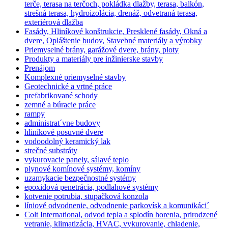
terče, terasa na terčoch, pokládka dlažby, terasa, balkón,
strešná terasa, hydroizolácia, drenáž, odvetraná terasa,
exteriérová dlažba
Fasády, Hliníkové konštrukcie, Presklené fasády, Okná a
dvere, Opláštenie budov, Stavebné materiály a výrobky
Priemyselné brány, garážové dvere, brány, ploty
Produkty a materiály pre inžinierske stavby
Prenájom
Komplexné priemyselné stavby
Geotechnické a vrtné práce
prefabrikované schody
zemné a búracie práce
rampy
administrat´vne budovy
hliníkové posuvné dvere
vodoodolný keramický lak
strečné substráty
vykurovacie panely, sálavé teplo
plynové komínové systémy, komíny
uzamykacie bezpečnostné systémy
epoxidová penetrácia, podlahové systémy
kotvenie potrubia, stupačková konzola
líniové odvodnenie, odvodnenie parkovísk a komunikáci´
Colt International, odvod tepla a splodín horenia, prirodzené
vetranie, klimatizácia, HVAC, vykurovanie, chladenie,