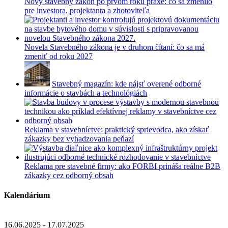
Nový stavebný zákon po prvom roku praxe: čo sa zmenilo
pre investora, projektanta a zhotoviteľa
Novela Stavebného zákona je v druhom čítaní: čo sa má
zmeniť od roku 2027
Stavebný magazín: kde nájsť overené odborné
informácie o stavbách a technológiách
Reklama v stavebníctve: praktický sprievodca, ako získať
zákazky bez vyhadzovania peňazí
Reklama pre stavebné firmy: ako FORBI prináša reálne B2B
zákazky cez odborný obsah
Kalendárium
16.06.2025 - 17.07.2025