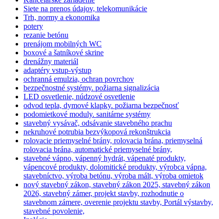
Siete na prenos údajov, telekomunikácie
Trh, normy a ekonomika
potery
rezanie betónu
prenájom mobilných WC
boxové a šatníkové skrine
drenážny materiál
adaptéry vstup-výstup
ochranná emulzia, ochran povrchov
bezpečnostné systémy. požiarna signalizácia
LED osvetlenie, núdzové osvetlenie
odvod tepla, dymové klapky. požiarna bezpečnosť
podomietkové moduly. sanitárne systémy
stavebný vysávač, odsávanie stavebného prachu
nekruhové potrubia bezvýkopová rekonštrukcia
rolovacie priemyselné brány, rolovacia brána, priemyselná
rolovacia brána, automatické priemyselné brány,
stavebné vápno, vápenný hydrát, vápenaté produkty,
vápencové produkty, dolomitické produkty, výrobca vápna,
stavebníctvo, výroba betónu, výroba mált, výroba omietok
nový stavebný zákon, stavebný zákon 2025, stavebný zákon
2026, stavebný zámer, projekt stavby, rozhodnutie o
stavebnom zámere, overenie projektu stavby, Portál výstavby,
stavebné povolenie,