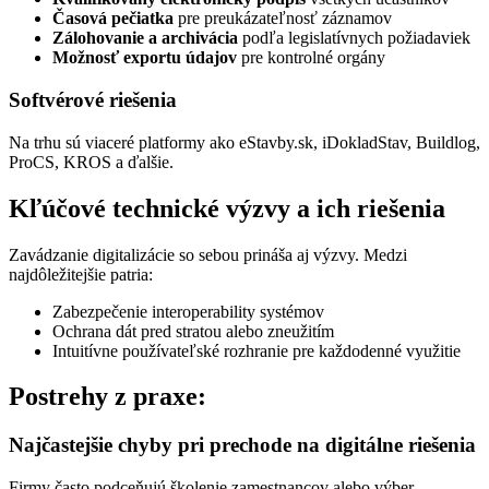
Časová pečiatka
pre preukázateľnosť záznamov
Zálohovanie a archivácia
podľa legislatívnych požiadaviek
Možnosť exportu údajov
pre kontrolné orgány
Softvérové riešenia
Na trhu sú viaceré platformy ako eStavby.sk, iDokladStav, Buildlog,
ProCS, KROS a ďalšie.
Kľúčové technické výzvy a ich riešenia
Zavádzanie digitalizácie so sebou prináša aj výzvy. Medzi
najdôležitejšie patria:
Zabezpečenie interoperability systémov
Ochrana dát pred stratou alebo zneužitím
Intuitívne používateľské rozhranie pre každodenné využitie
Postrehy z praxe:
Najčastejšie chyby pri prechode na digitálne riešenia
Firmy často podceňujú školenie zamestnancov alebo výber