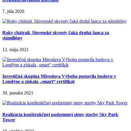
7. júla 2020
Roky chátrali. Slovenské skvosty čaká druhá šanca za
stámilióny
12. mája 2021
Investičná skupina Miroslava Výboha postavila budovu v
Londýne a získala „smart“ certifikát
30. januára 2021
Realizácia konštrukčnej podzemnej steny stavby Sky Park
Tower