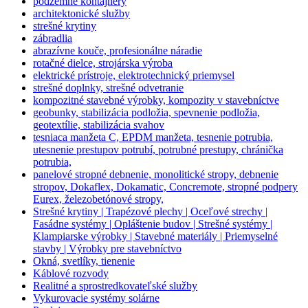
podzemné kontajnery
architektonické služby
strešné krytiny
zábradlia
abrazívne kouče, profesionálne náradie
rotačné dielce, strojárska výroba
elektrické prístroje, elektrotechnický priemysel
strešné doplnky, strešné odvetranie
kompozitné stavebné výrobky, kompozity v stavebníctve
geobunky, stabilizácia podložia, spevnenie podložia,
geotextílie, stabilizácia svahov
tesniaca manžeta C, EPDM manžeta, tesnenie potrubia,
utesnenie prestupov potrubí, potrubné prestupy, chránička
potrubia,
panelové stropné debnenie, monolitické stropy, debnenie
stropov, Dokaflex, Dokamatic, Concremote, stropné podpery
Eurex, železobetónové stropy,
Strešné krytiny | Trapézové plechy | Oceľové strechy |
Fasádne systémy | Opláštenie budov | Strešné systémy |
Klampiarske výrobky | Stavebné materiály | Priemyselné
stavby | Výrobky pre stavebníctvo
Okná, svetlíky, tienenie
Káblové rozvody
Realitné a sprostredkovateľské služby
Vykurovacie systémy solárne