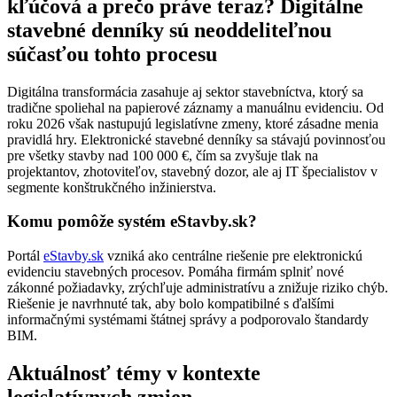
kľúčová a prečo práve teraz? Digitálne
stavebné denníky sú neoddeliteľnou
súčasťou tohto procesu
Digitálna transformácia zasahuje aj sektor stavebníctva, ktorý sa
tradične spoliehal na papierové záznamy a manuálnu evidenciu. Od
roku 2026 však nastupujú legislatívne zmeny, ktoré zásadne menia
pravidlá hry. Elektronické stavebné denníky sa stávajú povinnosťou
pre všetky stavby nad 100 000 €, čím sa zvyšuje tlak na
projektantov, zhotoviteľov, stavebný dozor, ale aj IT špecialistov v
segmente konštrukčného inžinierstva.
Komu pomôže systém eStavby.sk?
Portál
eStavby.sk
vzniká ako centrálne riešenie pre elektronickú
evidenciu stavebných procesov. Pomáha firmám splniť nové
zákonné požiadavky, zrýchľuje administratívu a znižuje riziko chýb.
Riešenie je navrhnuté tak, aby bolo kompatibilné s ďalšími
informačnými systémami štátnej správy a podporovalo štandardy
BIM.
Aktuálnosť témy v kontexte