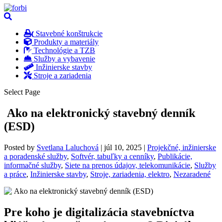
Stavebné konštrukcie
Produkty a materiály
Technológie a TZB
Služby a vybavenie
Inžinierske stavby
Stroje a zariadenia
Select Page
Ako na elektronický stavebný denník
(ESD)
Posted by
Svetlana Laluchová
|
júl 10, 2025
|
Projekčné, inžinierske
a poradenské služby
,
Softvér, tabuľky a cenníky
,
Publikácie,
informačné služby
,
Siete na prenos údajov, telekomunikácie
,
Služby
a práce
,
Inžinierske stavby
,
Stroje, zariadenia, elektro
,
Nezaradené
Pre koho je digitalizácia stavebníctva