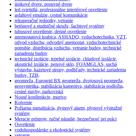
únikové dvere. posuvné dvere
led svietidlá, profesionálne interiérové osvetlenie
asfaltové emulzie, cestné komunikácie
rekuperačné jednotky, vetranie
betónové a studničné skruže, šachtové systémy
tubusové osvetlenie, denné osvetlenie
anemostatová krabica, ASHADQ, vzduchotechnika, VZT,
odvod vzduchu, odvodný anemostat, vzduchotechnické
potrubie, distribúcia vzduchu, vetranie budov, technické
zariadenia budov
technické izolácie, tepelné izolácie, chladové izolácie,
akustické izolácie, penové sklo, FOAMGLAS, suchá
výstavba, kazetové stropy, podhľady, technické zariadenia
budov, TZB,
geomreža, Eurogrid BX geomreža, dvojosová geomreža,
geosyntetika, stabilizácia kameniva, stabilizácia podložia,
cestné stavby, parkoviská
Nosné konštrukcie, murivo
Kotvenie
Požiarna signalizácia, dymový alarm, plynové výstražné
systémy
Meracie prístroje, ručné náradie, bezpečnosť pri práci
Osvetlenie
vodohospodárske a ekologické systémy
vetranie