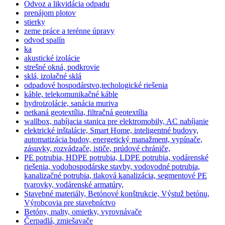
Odvoz a likvidácia odpadu
prenájom plotov
stierky
zeme práce a terénne úpravy
odvod spalín
ka
akustické izolácie
strešné okná, podkrovie
sklá, izolačné sklá
odpadové hospodárstvo,techologické riešenia
káble, telekomunikačné káble
hydroizolácie, sanácia muriva
netkaná geotextília, filtračná geotextília
wallbox, nabíjacia stanica pre elektromobily, AC nabíjanie
elektrické inštalácie, Smart Home, inteligentné budovy,
automatizácia budov, energetický manažment, vypínače,
zásuvky, rozvádzače, ističe, prúdové chrániče,
PE potrubia, HDPE potrubia, LDPE potrubia, vodárenské
riešenia, vodohospodárske stavby, vodovodné potrubia,
kanalizačné potrubia, tlaková kanalizácia, segmentové PE
tvarovky, vodárenské armatúry,
Stavebné materiály, Betónové konštrukcie, Výstuž betónu,
Výrobcovia pre stavebníctvo
Betóny, malty, omietky, vyrovnávače
Čerpadlá, zmiešavače