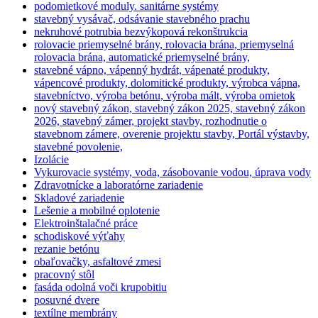
podomietkové moduly. sanitárne systémy
stavebný vysávač, odsávanie stavebného prachu
nekruhové potrubia bezvýkopová rekonštrukcia
rolovacie priemyselné brány, rolovacia brána, priemyselná
rolovacia brána, automatické priemyselné brány,
stavebné vápno, vápenný hydrát, vápenaté produkty,
vápencové produkty, dolomitické produkty, výrobca vápna,
stavebníctvo, výroba betónu, výroba mált, výroba omietok
nový stavebný zákon, stavebný zákon 2025, stavebný zákon
2026, stavebný zámer, projekt stavby, rozhodnutie o
stavebnom zámere, overenie projektu stavby, Portál výstavby,
stavebné povolenie,
Izolácie
Vykurovacie systémy, voda, zásobovanie vodou, úprava vody
Zdravotnícke a laboratórne zariadenie
Skladové zariadenie
Lešenie a mobilné oplotenie
Elektroinštalačné práce
schodiskové výťahy
rezanie betónu
obaľovačky, asfaltové zmesi
pracovný stôl
fasáda odolná voči krupobitiu
posuvné dvere
textílne membrány