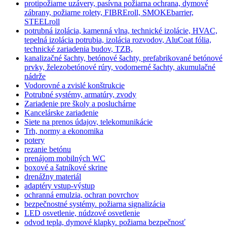
protipožiarne uzávery, pasívna požiarna ochrana, dymové
zábrany, požiarne rolety, FIBREroll, SMOKEbarrier,
STEELroll
potrubná izolácia, kamenná vlna, technické izolácie, HVAC,
tepelná izolácia potrubia, izolácia rozvodov, AluCoat fólia,
technické zariadenia budov, TZB,
kanalizačné šachty, betónové šachty, prefabrikované betónové
prvky, železobetónové rúry, vodomerné šachty, akumulačné
nádrže
Vodorovné a zvislé konštrukcie
Potrubné systémy, armatúry, zvody
Zariadenie pre školy a posluchárne
Kancelárske zariadenie
Siete na prenos údajov, telekomunikácie
Trh, normy a ekonomika
potery
rezanie betónu
prenájom mobilných WC
boxové a šatníkové skrine
drenážny materiál
adaptéry vstup-výstup
ochranná emulzia, ochran povrchov
bezpečnostné systémy. požiarna signalizácia
LED osvetlenie, núdzové osvetlenie
odvod tepla, dymové klapky. požiarna bezpečnosť