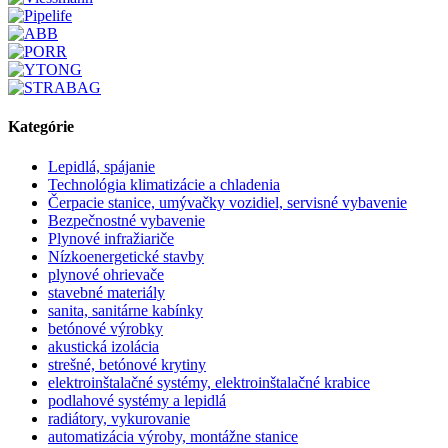
Kategórie
Lepidlá, spájanie
Technológia klimatizácie a chladenia
Čerpacie stanice, umývačky vozidiel, servisné vybavenie
Bezpečnostné vybavenie
Plynové infražiariče
Nízkoenergetické stavby
plynové ohrievače
stavebné materiály
sanita, sanitárne kabínky
betónové výrobky
akustická izolácia
strešné, betónové krytiny
elektroinštalačné systémy, elektroinštalačné krabice
podlahové systémy a lepidlá
radiátory, vykurovanie
automatizácia výroby, montážne stanice