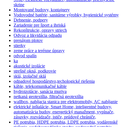
skrine
Montované budovy, kontajnery
Vodovodné batérie, sanitárne výrobky, hygienické systémy
Debnenie, podpery
Zariadenie pre šport a ihriská
Rekonštrukcie, opravy striech
Odvoz a likvidácia odpadu
prenájom plotov
stierky
zeme práce a terénne úpravy
odvod spalín
ka
akustické izolácie
strešné okná, podkrovie
sklá, izolačné sklá
odpadové hospodárstvo,techologické riešenia
káble, telekomunikačné káble
hydroizolácie, sanácia muriva
netkaná geotextília, filtračná geotextília
wallbox, nabíjacia stanica pre elektromobily, AC nabíjanie
elektrické inštalácie, Smart Home, inteligentné budovy,
automatizácia budov, energetický manažment, vypínače,
zásuvky, rozvádzače, ističe, prúdové chrániče,
PE potrubia, HDPE potrubia, LDPE potrubia, vodárenské