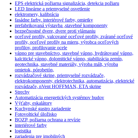
EPS elektrická požiarna signalizácia, detekcia požiaru
LED lineárne a priemyselné osvetlenie
elektromery, kalibrácia
fasádne farby. interiérové farby, omietky
prefabrikovaná výstavba ,stavebné komponenty
bezpečnostné dvere, dvere proti vlámaniu
oceľové profily, valcované oceľové profily, zvárané oceľové
profily, oceľové profily na mieru, výrobca oceľových
profilov, profilovanie ocele
vápno pre stavebníctvo, stavebné vápno, hydrátované vápno,
kalcitické vápno, dolomitické vápno, stabilizácia zemín,
geotechnika, stavebné materiály, výroba mált, výroba
omietok, pórobetón,
rozvádzačové skrine, priemyselné rozvádzače,
elektrokomponenty, elektrotechnika, automatizácia, elektrické
rozvádzače, nVent HOFFMAN, ETA skrine
Strechy
Automatizácia energetických systémov budov
Výťahy, eskalátory
Kuchynské gastro zariadenie
Fotovoltické úložisko
BOZP, požiarna ochrana a revízie
interiérové farby
logistika
zariadenia pre imobilných