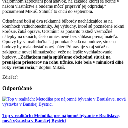
vzájomnom započítaní pohľadávok, na základe ktorej sa ocitne v
našom vlastníctve a budeme môcť pripraviť jej odpredaj,“
poznamenal Mikuš. Stihnúť to chcú do septembra.
Odstránené boli aj dva reklamné bilbordy nachádzajúce sa na
komínoch vzduchotechniky. Jej výduchy, ktoré sú poznačené rokmi
korózie, čaká oprava. Odstrániť sa podarilo taktiež všemožné
nálepky na oknách, často umiestnené bez súhlasu prenajímateľa.
Opravy by sa mali dočkať aj popukané sklá na budove, strecha
budovy by mala dostať nový náter. Pripravuje sa aj súťaž na
zakúpenie novej klimatizačnej veže na lepšie vychladzovanie
budovy.
„Začiatkom mája spúšťame obchodnú súťaž na
prenájom priestorov na rohu tržnice, kde bola v minulosti dlhé
roky reštaurácia,“
doplnil Mikuš.
Zdieľať:
Odporúčané
Top v realitách: Metodika pre nájomné bývanie v Bratislave,
nová výstavba v Banskej Bystrici