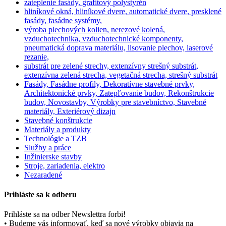
zateplenie fasády, grafitový polystyrén
hliníkové okná, hliníkové dvere, automatické dvere, presklené
fasády, fasádne systémy,
výroba plechových kolien, nerezové kolená,
vzduchotechnika, vzduchotechnické komponenty,
pneumatická doprava materiálu, lisovanie plechov, laserové
rezanie,
substrát pre zelené strechy, extenzívny strešný substrát,
extenzívna zelená strecha, vegetačná strecha, strešný substrát
Fasády, Fasádne profily, Dekoratívne stavebné prvky,
Architektonické prvky, Zatepľovanie budov, Rekonštrukcie
budov, Novostavby, Výrobky pre stavebníctvo, Stavebné
materiály, Exteriérový dizajn
Stavebné konštrukcie
Materiály a produkty
Technológie a TZB
Služby a práce
Inžinierske stavby
Stroje, zariadenia, elektro
Nezaradené
Prihláste sa k odberu
Prihláste sa na odber Newslettra forbi!
• Budeme vás informovať, keď sa nové výrobky objavia na