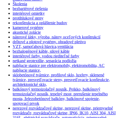
Školenia
bezbariérové riešenia
interiérové omietky
protihlukové steny
rekonštrukcia a opláštenie budov
kamerové systémy
akustické zolácie
náterové látky, výroba, nátery oceľových konštrukcií
drôtové a plotové systémy. ohradové pletivo
VZT, samoťahová hlavica,ventilácia
bezhalogénové káble, silové káble
interiérové farby. vodou riediteľné farby
netkané geotextílie, separácia podložia
nabíjacie stanice pre elektromobily, elektromobilita, AC
nabíjacie stanice,
sklobetónové tvárnice, profilové sklo, luxfery, sklenené
tvárnice, presvetľovacie steny, presvetľovacie konštrukcie,
architektonické sklo,
balkónový termoizolačný nosník, Peikko, balkónový
termoizolačný nosník, tepelný most, prerušenie tepelného
mosta, železobetónové balkóny, balkónové spojenie,
spojovací prvok
nerezové rozvádzačové skrine, nerezové skrine, priemyselné
rozvádzače, rozvádzačové skrine, IP66, IK10, AISI 304, AISI
316L, elektrické rozvádzače, automatizácia, priemyselné