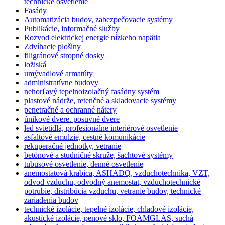
technické osvetlenie
Fasády
Automatizácia budov, zabezpečovacie systémy
Publikácie, informačné služby
Rozvod elektrickej energie nízkeho napätia
Zdvíhacie plošiny
filigránové stropné dosky
ložiská
umývadlové armatúty
administratívne budovy
nehorľavý tepelnoizolačný fasádny systém
plastové nádrže, retenčné a skladovacie systémy
penetračné a ochranné nátery
únikové dvere. posuvné dvere
led svietidlá, profesionálne interiérové osvetlenie
asfaltové emulzie, cestné komunikácie
rekuperačné jednotky, vetranie
betónové a studničné skruže, šachtové systémy
tubusové osvetlenie, denné osvetlenie
anemostatová krabica, ASHADQ, vzduchotechnika, VZT,
odvod vzduchu, odvodný anemostat, vzduchotechnické
potrubie, distribúcia vzduchu, vetranie budov, technické
zariadenia budov
technické izolácie, tepelné izolácie, chladové izolácie,
akustické izolácie, penové sklo, FOAMGLAS, suchá