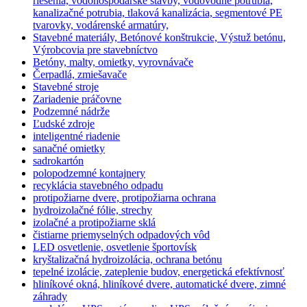
riešenia, vodohospodárske stavby, vodovodné potrubia,
kanalizačné potrubia, tlaková kanalizácia, segmentové PE
tvarovky, vodárenské armatúry,
Stavebné materiály, Betónové konštrukcie, Výstuž betónu,
Výrobcovia pre stavebníctvo
Betóny, malty, omietky, vyrovnávače
Čerpadlá, zmiešavače
Stavebné stroje
Zariadenie práčovne
Podzemné nádrže
Ľudské zdroje
inteligentné riadenie
sanačné omietky
sadrokartón
polopodzemné kontajnery
recyklácia stavebného odpadu
protipožiarne dvere, protipožiarna ochrana
hydroizolačné fólie, strechy
izolačné a protipožiarne sklá
čistiarne priemyselných odpadových vôd
LED osvetlenie, osvetlenie športovísk
kryštalizačná hydroizolácia, ochrana betónu
tepelné izolácie, zateplenie budov, energetická efektívnosť
hliníkové okná, hliníkové dvere, automatické dvere, zimné
záhrady