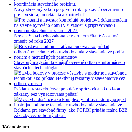
Nový stavebný zákon po prvom roku praxe: čo sa zmenilo
pre investora, projektanta a zhotoviteľa
Novela Stavebného zákona je v druhom čítaní: čo sa má
zmeniť od roku 2027
Stavebný magazín: kde nájsť overené odborné informácie o
stavbách a technológiách
Reklama v stavebníctve: praktický sprievodca, ako získať
zákazky bez vyhadzovania peňazí
Reklama pre stavebné firmy: ako FORBI prináša reálne B2B
zákazky cez odborný obsah
Kalendárium