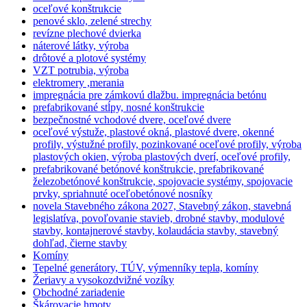
oceľové konštrukcie
penové sklo, zelené strechy
revízne plechové dvierka
náterové látky, výroba
drôtové a plotové systémy
VZT potrubia, výroba
elektromery ,merania
impregnácia pre zámkovú dlažbu. impregnácia betónu
prefabrikované stĺpy, nosné konštrukcie
bezpečnostné vchodové dvere, oceľové dvere
oceľové výstuže, plastové okná, plastové dvere, okenné
profily, výstužné profily, pozinkované oceľové profily, výroba
plastových okien, výroba plastových dverí, oceľové profily,
prefabrikované betónové konštrukcie, prefabrikované
železobetónové konštrukcie, spojovacie systémy, spojovacie
prvky, spriahnuté oceľobetónové nosníky
novela Stavebného zákona 2027, Stavebný zákon, stavebná
legislatíva, povoľovanie stavieb, drobné stavby, modulové
stavby, kontajnerové stavby, kolaudácia stavby, stavebný
dohľad, čierne stavby
Komíny
Tepelné generátory, TÚV, výmenníky tepla, komíny
Žeriavy a vysokozdvižné vozíky
Obchodné zariadenie
Škárovacie hmoty