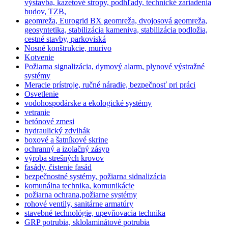
výstavba, kazetové stropy, podhľady, technické zariadenia
budov, TZB,
geomreža, Eurogrid BX geomreža, dvojosová geomreža,
geosyntetika, stabilizácia kameniva, stabilizácia podložia,
cestné stavby, parkoviská
Nosné konštrukcie, murivo
Kotvenie
Požiarna signalizácia, dymový alarm, plynové výstražné
systémy
Meracie prístroje, ručné náradie, bezpečnosť pri práci
Osvetlenie
vodohospodárske a ekologické systémy
vetranie
betónové zmesi
hydraulický zdvihák
boxové a šatníkové skrine
ochranný a izolačný zásyp
výroba strešných krovov
fasády, čistenie fasád
bezpečnostné systémy, požiarna sidnalizácia
komunálna technika, komunikácie
požiarna ochrana,požiarne systémy
rohové ventily, sanitárne armatúry
stavebné technológie, upevňovacia technika
GRP potrubia, sklolaminátové potrubia