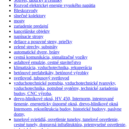
Softvér, tabuľky a cenníky
Rozvod elektrickej energie vysokého napätia
Bleskozvody
slnečné kolektory
mosty
zariadenie predajní
kancelárske objekty
napínacie stropy
deliace a posuvné steny, priečky
zelené strechy, substráty
automatické dvere, brány
cestná komunikácia, signalizačné vozíky
asfaltové emulzie, cestné staviteľstvo
klimatizácia, vzduchotechnika, rekuperácia
betónové prefabrikáty, betónové výrobky
svetlovod, tubusový svetlovod
vzduchotechnické potrubia, vzduchotechnické tvarovky,
vzduchotechnika, potrubné systémy, technické zariadenia
budov, CNC výroba,
drevo-hliníkové okná, HV 450, Internorm, integrované
tienenie, energeticky úsporné okná, drevo-hliníkové okná
Internorm, rekonštrukcia budov, historické budovy, pasívne
domy,
tunelové svietidlá, osvetlenie tunelov, tunelové osvetlenie,
cestné tunely, dopravná infraštruktúra, priemyselné osvetlenie,