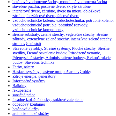
betónové vodomerné šachty, monolitná vodomerná šachta
stavebné puzdrá, posuvné dvere, skryté zárubne
interiérové dvere, zárubne, dvere na mieru, obložkové
zárubne, bezfalcové dvere, falcové dvere
vzduchotechnické koleno, vzduchotechnika, potrubné koleno,
vzduchotechnické potrubie, potrubné rozvody,
vzduchotechnické komponenty
strešné substráty, zelené strechy, vegetačné strechy, strešné
záhrady, extenzívne zelené strechy, intenzívne zelené strechy,
stromový substrát
Stavebné výrobky, Strešné systémy, Ploché strechy, Strešné
svetlíky, Denné osvetlenie budov, Prirodzené vetranie,
Priemyselné stavby, Administratívne budovy, Rekonštrukcie
budov, Stavebná technika
Farby, nátery
Hasiace systémy, pasívne protipožiarne výrobky
Zdroje energie, generátory
Informačné systémy
Balkóny
rekuperácie
sanačné práce
fasádne izolačné dosky , soklové zateplenie
odpadový kontajner
betónové dlažby
architekotnické služby