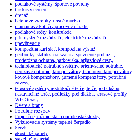
podlahové systémy, športové povrchy
troskový cement
drenáž
betónové výrobky. nosné murivo
diamantové kotúče, pracovné náradie
podlahové rošty, konštrukcie
priemyslené rozvádzače, elektrické rozvádzače
upevňpvacie
kompozitná kari sieť, kompozitná výstuž
geobunky, stabilizácia svahov, spevnenie podložia,
protierózna ochrana, parkoviská, príjazdové cesty,
technologické potrubné systémy, priemyselné potrubie,
nerezové potrubie, kompenzátory, tkaninové kompenzátory,
kovové kompenzátory, gumené kompenzátory, potrubné
závesy,
terasové systémy, rektifikačné terče, terče pod dlažbu,
nastaviteľné terče, podložky pod dlažbu, terasové profily,
WPC terasy
Dvere a brány
Potrubné rozvody
Projekčné, inžinierske a poradenské služby
Vykurovacie systémy tepelné čerpadlo
Servis
akustické panely
stavebný materiál