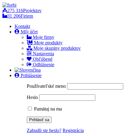
275 316
Projektov
31 206
Firiem
Kontakt
Môj účet
Moje firmy
Moje produkty
Moje skupiny produktov
Nastavenia
Obľúbené
Odhlásenie
Prihlásenie
Používateľské meno
Heslo
Pamätaj na ma
Zabudli ste heslo?
Registrácia