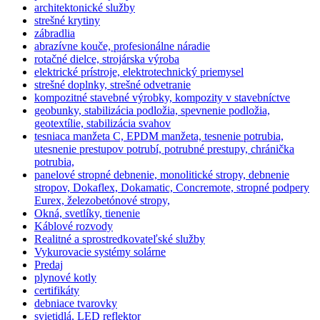
architektonické služby
strešné krytiny
zábradlia
abrazívne kouče, profesionálne náradie
rotačné dielce, strojárska výroba
elektrické prístroje, elektrotechnický priemysel
strešné doplnky, strešné odvetranie
kompozitné stavebné výrobky, kompozity v stavebníctve
geobunky, stabilizácia podložia, spevnenie podložia,
geotextílie, stabilizácia svahov
tesniaca manžeta C, EPDM manžeta, tesnenie potrubia,
utesnenie prestupov potrubí, potrubné prestupy, chránička
potrubia,
panelové stropné debnenie, monolitické stropy, debnenie
stropov, Dokaflex, Dokamatic, Concremote, stropné podpery
Eurex, železobetónové stropy,
Okná, svetlíky, tienenie
Káblové rozvody
Realitné a sprostredkovateľské služby
Vykurovacie systémy solárne
Predaj
plynové kotly
certifikáty
debniace tvarovky
svietidlá, LED reflektor