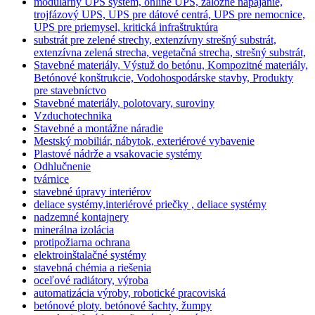
modulárny UPS systém, online UPS, záložné napájanie,
trojfázový UPS, UPS pre dátové centrá, UPS pre nemocnice,
UPS pre priemysel, kritická infraštruktúra
substrát pre zelené strechy, extenzívny strešný substrát,
extenzívna zelená strecha, vegetačná strecha, strešný substrát,
Stavebné materiály, Výstuž do betónu, Kompozitné materiály,
Betónové konštrukcie, Vodohospodárske stavby, Produkty
pre stavebníctvo
Stavebné materiály, polotovary, suroviny
Vzduchotechnika
Stavebné a montážne náradie
Mestský mobiliár, nábytok, exteriérové vybavenie
Plastové nádrže a vsakovacie systémy
Odhlučnenie
tvárnice
stavebné úpravy interiérov
deliace systémy,interiérové priečky , deliace systémy
nadzemné kontajnery
minerálna izolácia
protipožiarna ochrana
elektroinštalačné systémy
stavebná chémia a riešenia
oceľové radiátory, výroba
automatizácia výroby, robotické pracoviská
betónové ploty. betónové šachty, žumpy