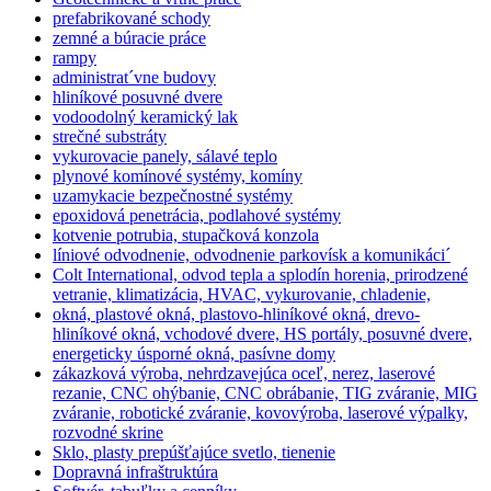
prefabrikované schody
zemné a búracie práce
rampy
administrat´vne budovy
hliníkové posuvné dvere
vodoodolný keramický lak
strečné substráty
vykurovacie panely, sálavé teplo
plynové komínové systémy, komíny
uzamykacie bezpečnostné systémy
epoxidová penetrácia, podlahové systémy
kotvenie potrubia, stupačková konzola
líniové odvodnenie, odvodnenie parkovísk a komunikáci´
Colt International, odvod tepla a splodín horenia, prirodzené
vetranie, klimatizácia, HVAC, vykurovanie, chladenie,
okná, plastové okná, plastovo-hliníkové okná, drevo-
hliníkové okná, vchodové dvere, HS portály, posuvné dvere,
energeticky úsporné okná, pasívne domy
zákazková výroba, nehrdzavejúca oceľ, nerez, laserové
rezanie, CNC ohýbanie, CNC obrábanie, TIG zváranie, MIG
zváranie, robotické zváranie, kovovýroba, laserové výpalky,
rozvodné skrine
Sklo, plasty prepúšťajúce svetlo, tienenie
Dopravná infraštruktúra