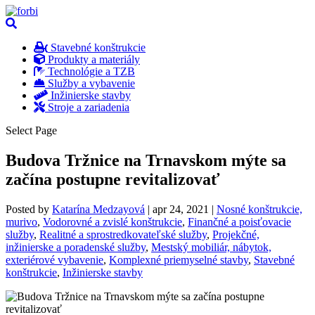
Stavebné konštrukcie
Produkty a materiály
Technológie a TZB
Služby a vybavenie
Inžinierske stavby
Stroje a zariadenia
Select Page
Budova Tržnice na Trnavskom mýte sa
začína postupne revitalizovať
Posted by
Katarína Medzayová
|
apr 24, 2021
|
Nosné konštrukcie,
murivo
,
Vodorovné a zvislé konštrukcie
,
Finančné a poisťovacie
služby
,
Realitné a sprostredkovateľské služby
,
Projekčné,
inžinierske a poradenské služby
,
Mestský mobiliár, nábytok,
exteriérové vybavenie
,
Komplexné priemyselné stavby
,
Stavebné
konštrukcie
,
Inžinierske stavby