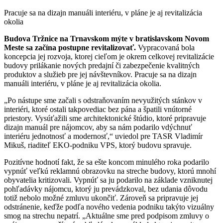
Pracuje sa na dizajn manuáli interiéru, v pláne je aj revitalizácia
okolia
Budova Tržnice na Trnavskom mýte v bratislavskom Novom
Meste sa začína postupne revitalizovať.
Vypracovaná bola
koncepcia jej rozvoja, ktorej cieľom je okrem celkovej revitalizácie
budovy prilákanie nových predajní či zabezpečenie kvalitných
produktov a služieb pre jej návštevníkov. Pracuje sa na dizajn
manuáli interiéru, v pláne je aj revitalizácia okolia.
„Po nástupe sme začali s odstraňovaním nevyužitých stánkov v
interiéri, ktoré ostali takpovediac bez pána a špatili vnútorné
priestory. Vysúťažili sme architektonické štúdio, ktoré pripravuje
dizajn manuál pre nájomcov, aby sa nám podarilo vdýchnuť
interiéru jednotnosť a modernosť,“ uviedol pre TASR Vladimír
Mikuš, riaditeľ EKO-podniku VPS, ktorý budovu spravuje.
Pozitívne hodnotí fakt, že sa ešte koncom minulého roka podarilo
vypnúť veľkú reklamnú obrazovku na streche budovy, ktorú mnohí
obyvatelia kritizovali. Vypnúť sa ju podarilo na základe vzniknutej
pohľadávky nájomcu, ktorý ju prevádzkoval, bez udania dôvodu
totiž nebolo možné zmluvu ukončiť. Zároveň sa pripravuje jej
odstránenie, keďže podľa nového vedenia podniku takýto vizuálny
smog na strechu nepatrí. „Aktuálne sme pred podpisom zmluvy o