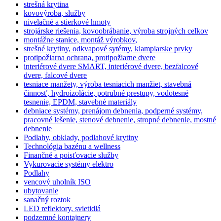
strešná krytina
kovovýroba, služby
nivelačné a stierkové hmoty
strojárske riešenia, kovoobrábanie, výroba strojných celkov
montážne stanice, montáž výrobkov,
strešné krytiny, odkvapové sytémy, klampiarske prvky
protipožiarna ochrana, protipožiarne dvere
interiérové dvere SMART, interiérové dvere, bezfalcové
dvere, falcové dvere
tesniace manžety, výroba tesniacich manžiet, stavebná
činnosť, hydroizolácie, potrubné prestupy, vodotesné
tesnenie, EPDM, stavebné materiály
debniace systémy, prenájom debnenia, podperné systémy,
pracovné lešenie, stenové debnenie, stropné debnenie, mostné
debnenie
Podlahy, obklady, podlahové krytiny
Technológia bazénu a wellness
Finančné a poisťovacie služby
Vykurovacie systémy elektro
Podlahy
vencový uholník ISO
ubytovanie
sanačný roztok
LED reflektory, svietidlá
podzemné kontajnery