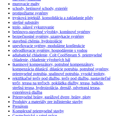
murovacie malty
schody, betónové schody, exteriér
protipožiarne systémy
trysková injektáž, konsolidácia a zakladanie pôdy
strešné substráty
teplo, sálavé vykurovanie
betónovo-stavebné výrobky, komínové systémy
bezpečnostné systémy, uzamykacie systémy
stavebná chémia, hydoizolácie
upevňovacie sytémy, modulárne konštrukcie
odvodňovacie systémy. hospodárenie s vodou
adiabatické chladenie, Colt CoolStream S, priemyselné
chladenie, chladenie výrobných hál
tkaninové kompenzátory, potrubné kompenzátory,
kompenzácia dilatácií, dilatácie potrubia, potrubné systémy,
priemyselné potrubia, spalinové potrubia, vysoké teploty,
rektifikačné terče pod dlažbu, terče pod dlažbu, nastaviteľné
terče, terasa na terčoch, pokládka dlažby, terasa, balkón,
strešná terasa, hydroizolácia, drenáž, odvetraná terasa,
exteriérová dlažba
Priemyselné brány, garážové dvere, brány, ploty
Produkty a materiály pre inžinierske stavby
Prenájom
Komplexné priemyselné stavby
Geotechnické a vrtné práce