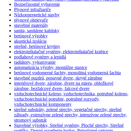
Bezpečnostné vybavenie
Plynové infražiariče
Nízkoenergetické stavby
plynové ohrievače
stavebné materiály
sanita, sanitárne kabínky
betónové výrobky
akustická izolácia
strešné, betónové krytiny
elektroinštalačné systémy, elektroinštalačné krabice
podlahové systémy a lepidlá
radiátory, vykurovanie
automatizácia výroby, montážne stanice
betónové vodomerné šachty, monolitná vodomerná šachta
stavebné puzdrá, posuvné dvere, skryté zárubne
interiérové dvere, zárubne, dvere na mieru, obložkové
zárubne, bezfalcové dvere, falcové dvere
vzduchotechnické koleno, vzduchotechnika, potrubné koleno,
vzduchotechnické potrubie, potrubné rozvody,
vzduchotechnické komponenty
strešné substráty, zelené strechy, vegetačné strechy, strešné
záhrady, extenzívne zelené strechy, intenzívne zelené strechy,
stromový substrát
Stavebné výrobky, Strešné systémy, Ploché strechy, Strešné
svetlíky, Denné osvetlenie budov, Prirodzené vetranie,