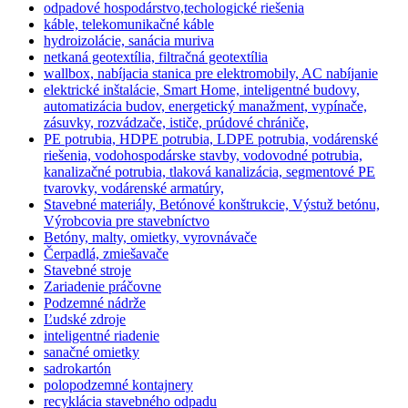
odpadové hospodárstvo,techologické riešenia
káble, telekomunikačné káble
hydroizolácie, sanácia muriva
netkaná geotextília, filtračná geotextília
wallbox, nabíjacia stanica pre elektromobily, AC nabíjanie
elektrické inštalácie, Smart Home, inteligentné budovy,
automatizácia budov, energetický manažment, vypínače,
zásuvky, rozvádzače, ističe, prúdové chrániče,
PE potrubia, HDPE potrubia, LDPE potrubia, vodárenské
riešenia, vodohospodárske stavby, vodovodné potrubia,
kanalizačné potrubia, tlaková kanalizácia, segmentové PE
tvarovky, vodárenské armatúry,
Stavebné materiály, Betónové konštrukcie, Výstuž betónu,
Výrobcovia pre stavebníctvo
Betóny, malty, omietky, vyrovnávače
Čerpadlá, zmiešavače
Stavebné stroje
Zariadenie práčovne
Podzemné nádrže
Ľudské zdroje
inteligentné riadenie
sanačné omietky
sadrokartón
polopodzemné kontajnery
recyklácia stavebného odpadu