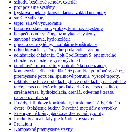
schody, betónové schody, exteriér
protipožiarne systémy
trysková injektáž, konsolidácia a zakladanie pôdy
strešné substráty
teplo, sálavé vykurovanie
betónovo-stavebné výrobky, komínové systémy
bezpečnostné systémy, uzamykacie systémy
stavebná chémia, hydoizolácie
upevňovacie sytémy, modulárne konštrukcie
odvodňovacie systémy. hospodárenie s vodou
adiabatické chladenie, Colt CoolStream S, priemyselné
chladenie, chladenie výrobných hál
tkaninové kompenzátory, potrubné kompenzátory,
kompenzácia dilatácií, dilatácie potrubia, potrubné systémy,
priemyselné potrubia, spalinové potrubia, vysoké teploty,
rektifikačné terče pod dlažbu, terče pod dlažbu, nastaviteľné
terče, terasa na terčoch, pokládka dlažby, terasa, balkón,
strešná terasa, hydroizolácia, drenáž, odvetraná terasa,
exteriérová dlažba
Fasády, Hliníkové konštrukcie, Presklené fasády, Okná a
dvere, Opláštenie budov, Stavebné materiály a výrobky
Priemyselné brány, garážové dvere, brány, ploty
Produkty a materiály pre inžinierske stavby
Prenájom
Komplexné priemyselné stavby