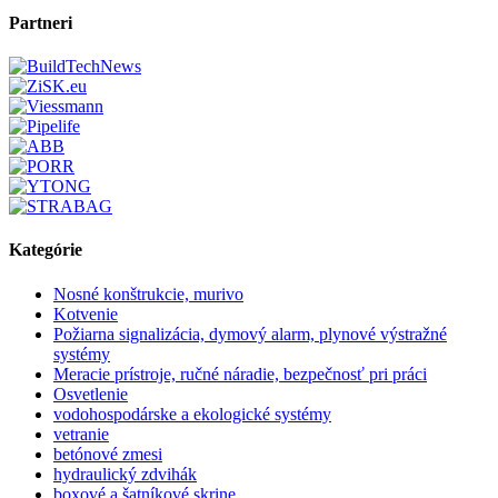
Partneri
Kategórie
Nosné konštrukcie, murivo
Kotvenie
Požiarna signalizácia, dymový alarm, plynové výstražné
systémy
Meracie prístroje, ručné náradie, bezpečnosť pri práci
Osvetlenie
vodohospodárske a ekologické systémy
vetranie
betónové zmesi
hydraulický zdvihák
boxové a šatníkové skrine