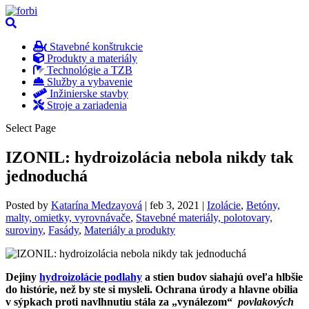
Stavebné konštrukcie
Produkty a materiály
Technológie a TZB
Služby a vybavenie
Inžinierske stavby
Stroje a zariadenia
Select Page
IZONIL: hydroizolácia nebola nikdy tak
jednoduchá
Posted by
Katarína Medzayová
|
feb 3, 2021
|
Izolácie
,
Betóny,
malty, omietky, vyrovnávače
,
Stavebné materiály, polotovary,
suroviny
,
Fasády
,
Materiály a produkty
Dejiny
hydroizolácie podlahy
a stien budov siahajú oveľa hlbšie
do histórie, než by ste si mysleli. Ochrana úrody a hlavne obilia
v sýpkach proti navlhnutiu stála za „vynálezom“
povlakových