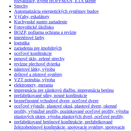
rozvádzače, nVent HOFFMAN, ETA skrine
Strechy
Automatizácia energetických systémov budov
Výťahy, eskalátory
Kuchynské gastro zariadenie
Fotovoltické úložisko
BOZP, požiarna ochrana a revízie
interiérové farby
logistika
zariadenia pre imobilných
oceľové konštrukcie
penové sklo, zelené strechy
revízne plechové dvierka
náterové látky, výroba
drôtové a plotové systémy
VZT potrubia, výroba
elektromery ,merania
impregnácia pre zámkovú dlažbu. impregnácia betónu
prefabrikované stĺpy, nosné konštrukcie
bezpečnostné vchodové dvere, oceľové dvere
oceľové výstuže, plastové okná, plastové dvere, okenné
profily, výstužné profily, pozinkované oceľové profily, výroba
plastových okien, výroba plastových dverí, oceľové profily,
prefabrikované betónové konštrukcie, prefabrikované
železobetónové konštrukcie, spojovacie systémy, spojovacie