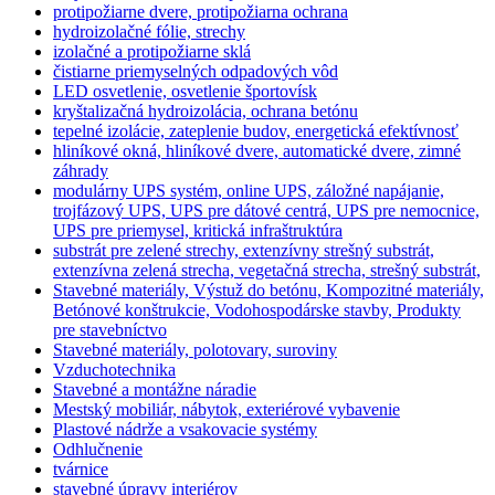
protipožiarne dvere, protipožiarna ochrana
hydroizolačné fólie, strechy
izolačné a protipožiarne sklá
čistiarne priemyselných odpadových vôd
LED osvetlenie, osvetlenie športovísk
kryštalizačná hydroizolácia, ochrana betónu
tepelné izolácie, zateplenie budov, energetická efektívnosť
hliníkové okná, hliníkové dvere, automatické dvere, zimné
záhrady
modulárny UPS systém, online UPS, záložné napájanie,
trojfázový UPS, UPS pre dátové centrá, UPS pre nemocnice,
UPS pre priemysel, kritická infraštruktúra
substrát pre zelené strechy, extenzívny strešný substrát,
extenzívna zelená strecha, vegetačná strecha, strešný substrát,
Stavebné materiály, Výstuž do betónu, Kompozitné materiály,
Betónové konštrukcie, Vodohospodárske stavby, Produkty
pre stavebníctvo
Stavebné materiály, polotovary, suroviny
Vzduchotechnika
Stavebné a montážne náradie
Mestský mobiliár, nábytok, exteriérové vybavenie
Plastové nádrže a vsakovacie systémy
Odhlučnenie
tvárnice
stavebné úpravy interiérov