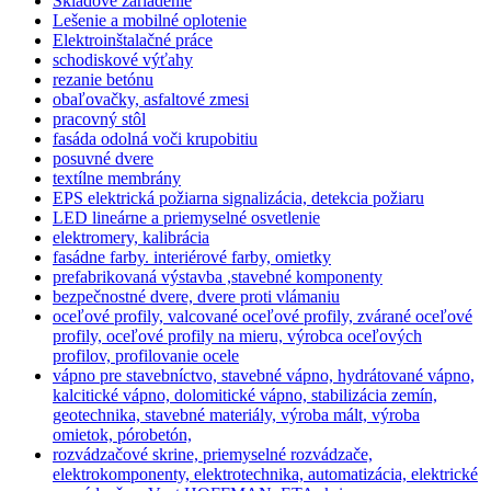
Skladové zariadenie
Lešenie a mobilné oplotenie
Elektroinštalačné práce
schodiskové výťahy
rezanie betónu
obaľovačky, asfaltové zmesi
pracovný stôl
fasáda odolná voči krupobitiu
posuvné dvere
textílne membrány
EPS elektrická požiarna signalizácia, detekcia požiaru
LED lineárne a priemyselné osvetlenie
elektromery, kalibrácia
fasádne farby. interiérové farby, omietky
prefabrikovaná výstavba ,stavebné komponenty
bezpečnostné dvere, dvere proti vlámaniu
oceľové profily, valcované oceľové profily, zvárané oceľové
profily, oceľové profily na mieru, výrobca oceľových
profilov, profilovanie ocele
vápno pre stavebníctvo, stavebné vápno, hydrátované vápno,
kalcitické vápno, dolomitické vápno, stabilizácia zemín,
geotechnika, stavebné materiály, výroba mált, výroba
omietok, pórobetón,
rozvádzačové skrine, priemyselné rozvádzače,
elektrokomponenty, elektrotechnika, automatizácia, elektrické