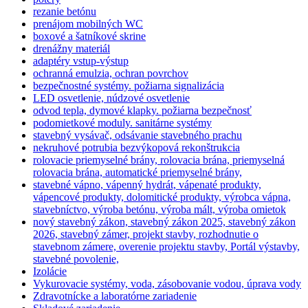
rezanie betónu
prenájom mobilných WC
boxové a šatníkové skrine
drenážny materiál
adaptéry vstup-výstup
ochranná emulzia, ochran povrchov
bezpečnostné systémy. požiarna signalizácia
LED osvetlenie, núdzové osvetlenie
odvod tepla, dymové klapky. požiarna bezpečnosť
podomietkové moduly. sanitárne systémy
stavebný vysávač, odsávanie stavebného prachu
nekruhové potrubia bezvýkopová rekonštrukcia
rolovacie priemyselné brány, rolovacia brána, priemyselná
rolovacia brána, automatické priemyselné brány,
stavebné vápno, vápenný hydrát, vápenaté produkty,
vápencové produkty, dolomitické produkty, výrobca vápna,
stavebníctvo, výroba betónu, výroba mált, výroba omietok
nový stavebný zákon, stavebný zákon 2025, stavebný zákon
2026, stavebný zámer, projekt stavby, rozhodnutie o
stavebnom zámere, overenie projektu stavby, Portál výstavby,
stavebné povolenie,
Izolácie
Vykurovacie systémy, voda, zásobovanie vodou, úprava vody
Zdravotnícke a laboratórne zariadenie