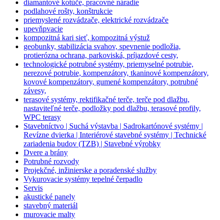
diamantové kotúče, pracovné náradie
podlahové rošty, konštrukcie
priemyslené rozvádzače, elektrické rozvádzače
upevňpvacie
kompozitná kari sieť, kompozitná výstuž
geobunky, stabilizácia svahov, spevnenie podložia,
protierózna ochrana, parkoviská, príjazdové cesty,
technologické potrubné systémy, priemyselné potrubie,
nerezové potrubie, kompenzátory, tkaninové kompenzátory,
kovové kompenzátory, gumené kompenzátory, potrubné
závesy,
terasové systémy, rektifikačné terče, terče pod dlažbu,
nastaviteľné terče, podložky pod dlažbu, terasové profily,
WPC terasy
Stavebníctvo | Suchá výstavba | Sadrokartónové systémy |
Revízne dvierka | Interiérové stavebné systémy | Technické
zariadenia budov (TZB) | Stavebné výrobky
Dvere a brány
Potrubné rozvody
Projekčné, inžinierske a poradenské služby
Vykurovacie systémy tepelné čerpadlo
Servis
akustické panely
stavebný materiál
murovacie malty