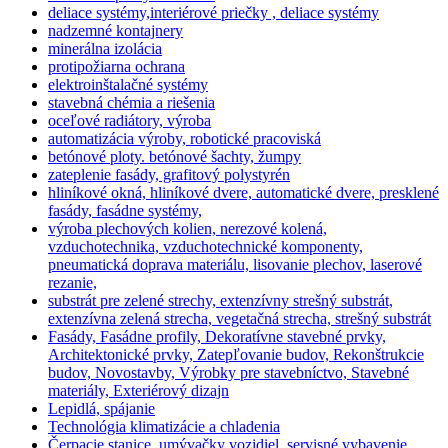
deliace systémy,interiérové priečky , deliace systémy
nadzemné kontajnery
minerálna izolácia
protipožiarna ochrana
elektroinštalačné systémy
stavebná chémia a riešenia
oceľové radiátory, výroba
automatizácia výroby, robotické pracoviská
betónové ploty. betónové šachty, žumpy
zateplenie fasády, grafitový polystyrén
hliníkové okná, hliníkové dvere, automatické dvere, presklené
fasády, fasádne systémy,
výroba plechových kolien, nerezové kolená,
vzduchotechnika, vzduchotechnické komponenty,
pneumatická doprava materiálu, lisovanie plechov, laserové
rezanie,
substrát pre zelené strechy, extenzívny strešný substrát,
extenzívna zelená strecha, vegetačná strecha, strešný substrát
Fasády, Fasádne profily, Dekoratívne stavebné prvky,
Architektonické prvky, Zatepľovanie budov, Rekonštrukcie
budov, Novostavby, Výrobky pre stavebníctvo, Stavebné
materiály, Exteriérový dizajn
Lepidlá, spájanie
Technológia klimatizácie a chladenia
Čerpacie stanice, umývačky vozidiel, servisné vybavenie