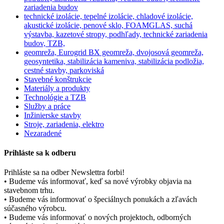
zariadenia budov
technické izolácie, tepelné izolácie, chladové izolácie,
akustické izolácie, penové sklo, FOAMGLAS, suchá
výstavba, kazetové stropy, podhľady, technické zariadenia
budov, TZB,
geomreža, Eurogrid BX geomreža, dvojosová geomreža,
geosyntetika, stabilizácia kameniva, stabilizácia podložia,
cestné stavby, parkoviská
Stavebné konštrukcie
Materiály a produkty
Technológie a TZB
Služby a práce
Inžinierske stavby
Stroje, zariadenia, elektro
Nezaradené
Prihláste sa k odberu
Prihláste sa na odber Newslettra forbi!
• Budeme vás informovať, keď sa nové výrobky objavia na
stavebnom trhu.
• Budeme vás informovať o špeciálnych ponukách a zľavách
súčasného výrobcu.
• Budeme vás informovať o nových projektoch, odborných