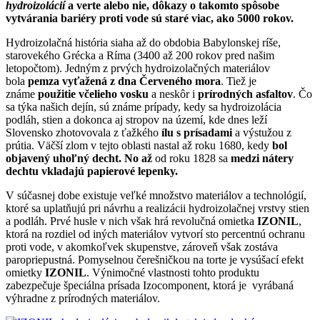
hydroizolácií
a verte alebo nie, dôkazy o takomto spôsobe
vytvárania bariéry proti vode sú staré viac, ako 5000 rokov.
Hydroizolačná história siaha až do obdobia Babylonskej ríše,
starovekého Grécka a Ríma (3400 až 200 rokov pred našim
letopočtom). Jedným z prvých hydroizolačných materiálov
bola
pemza vyťažená z dna Červeného mora
. Tiež je
známe
použitie včelieho vosku
a neskôr i
prírodných asfaltov
. Čo
sa týka našich dejín, sú známe prípady, kedy sa hydroizolácia
podláh, stien a dokonca aj stropov na území, kde dnes leží
Slovensko zhotovovala z ťažkého
ílu s prísadami
a výstužou z
prútia. Väčší zlom v tejto oblasti nastal až roku 1680, kedy
bol
objavený uhoľný decht. No až
od roku 1828 sa
medzi nátery
dechtu vkladajú papierové lepenky
.
V súčasnej dobe existuje veľké množstvo materiálov a technológií,
ktoré sa uplatňujú pri návrhu a realizácii hydroizolačnej vrstvy stien
a podláh. Prvé husle v nich však hrá revolučná omietka
IZONIL
,
ktorá na rozdiel od iných materiálov vytvorí sto percentnú ochranu
proti vode, v akomkoľvek skupenstve, zároveň však zostáva
paropriepustná. Pomyselnou čerešničkou na torte je vysúšací efekt
omietky
IZONIL
. Výnimočné vlastnosti tohto produktu
zabezpečuje špeciálna prísada Izocomponent, ktorá je vyrábaná
výhradne z prírodných materiálov.