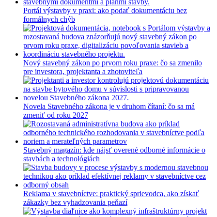
Portál výstavby v praxi: ako podať dokumentáciu bez
formálnych chýb
Nový stavebný zákon po prvom roku praxe: čo sa zmenilo
pre investora, projektanta a zhotoviteľa
Novela Stavebného zákona je v druhom čítaní: čo sa má
zmeniť od roku 2027
Stavebný magazín: kde nájsť overené odborné informácie o
stavbách a technológiách
Reklama v stavebníctve: praktický sprievodca, ako získať
zákazky bez vyhadzovania peňazí