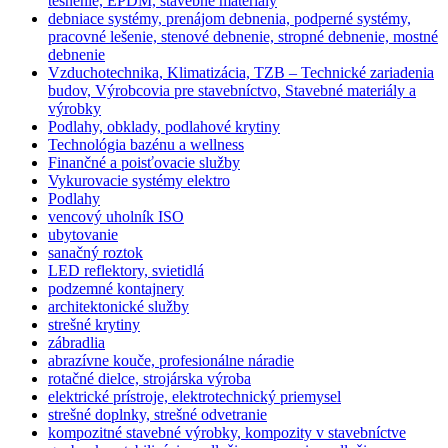
tesnenie, EPDM, stavebné materiály
debniace systémy, prenájom debnenia, podperné systémy,
pracovné lešenie, stenové debnenie, stropné debnenie, mostné
debnenie
Vzduchotechnika, Klimatizácia, TZB – Technické zariadenia
budov, Výrobcovia pre stavebníctvo, Stavebné materiály a
výrobky
Podlahy, obklady, podlahové krytiny
Technológia bazénu a wellness
Finančné a poisťovacie služby
Vykurovacie systémy elektro
Podlahy
vencový uholník ISO
ubytovanie
sanačný roztok
LED reflektory, svietidlá
podzemné kontajnery
architektonické služby
strešné krytiny
zábradlia
abrazívne kouče, profesionálne náradie
rotačné dielce, strojárska výroba
elektrické prístroje, elektrotechnický priemysel
strešné doplnky, strešné odvetranie
kompozitné stavebné výrobky, kompozity v stavebníctve