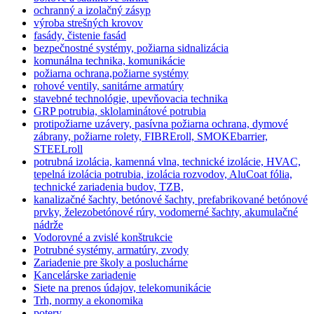
ochranný a izolačný zásyp
výroba strešných krovov
fasády, čistenie fasád
bezpečnostné systémy, požiarna sidnalizácia
komunálna technika, komunikácie
požiarna ochrana,požiarne systémy
rohové ventily, sanitárne armatúry
stavebné technológie, upevňovacia technika
GRP potrubia, sklolaminátové potrubia
protipožiarne uzávery, pasívna požiarna ochrana, dymové
zábrany, požiarne rolety, FIBREroll, SMOKEbarrier,
STEELroll
potrubná izolácia, kamenná vlna, technické izolácie, HVAC,
tepelná izolácia potrubia, izolácia rozvodov, AluCoat fólia,
technické zariadenia budov, TZB,
kanalizačné šachty, betónové šachty, prefabrikované betónové
prvky, železobetónové rúry, vodomerné šachty, akumulačné
nádrže
Vodorovné a zvislé konštrukcie
Potrubné systémy, armatúry, zvody
Zariadenie pre školy a posluchárne
Kancelárske zariadenie
Siete na prenos údajov, telekomunikácie
Trh, normy a ekonomika
potery