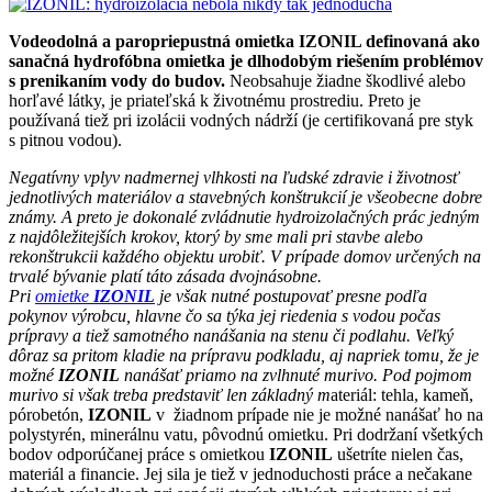
Vodeodolná a paropriepustná omietka IZONIL definovaná ako
sanačná hydrofóbna omietka je dlhodobým riešením problémov
s prenikaním vody do budov.
Neobsahuje žiadne škodlivé alebo
horľavé látky, je priateľská k životnému prostrediu. Preto je
používaná tiež pri izolácii vodných nádrží (je certifikovaná pre styk
s pitnou vodou).
Negatívny vplyv nadmernej vlhkosti na ľudské zdravie i životnosť
jednotlivých materiálov a stavebných konštrukcií je všeobecne dobre
známy. A preto je dokonalé zvládnutie hydroizolačných prác jedným
z najdôležitejších krokov, ktorý by sme mali pri stavbe alebo
rekonštrukcii každého objektu urobiť. V prípade domov určených na
trvalé bývanie platí táto zásada dvojnásobne.
Pri
omietke
IZONIL
je však nutné postupovať presne podľa
pokynov výrobcu, hlavne čo sa týka jej riedenia s vodou počas
prípravy a tiež samotného nanášania na stenu či podlahu. Veľký
dôraz sa pritom kladie na prípravu podkladu, aj napriek tomu, že je
možné
IZONIL
nanášať priamo na zvlhnuté murivo. Pod pojmom
murivo si však treba predstaviť len základný m
ateriál: tehla, kameň,
pórobetón,
IZONIL
v žiadnom prípade nie je možné nanášať ho na
polystyrén, minerálnu vatu, pôvodnú omietku. Pri dodržaní všetkých
bodov odporúčanej práce s omietkou
IZONIL
ušetríte nielen čas,
materiál a financie. Jej sila je tiež v jednoduchosti práce a nečakane