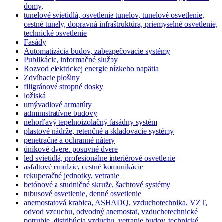
domy,
tunelové svietidlá, osvetlenie tunelov, tunelové osvetlenie,
cestné tunely, dopravná infraštruktúra, priemyselné osvetlenie,
technické osvetlenie
Fasády
Automatizácia budov, zabezpečovacie systémy
Publikácie, informačné služby
Rozvod elektrickej energie nízkeho napätia
Zdvíhacie plošiny
filigránové stropné dosky
ložiská
umývadlové armatúty
administratívne budovy
nehorľavý tepelnoizolačný fasádny systém
plastové nádrže, retenčné a skladovacie systémy
penetračné a ochranné nátery
únikové dvere. posuvné dvere
led svietidlá, profesionálne interiérové osvetlenie
asfaltové emulzie, cestné komunikácie
rekuperačné jednotky, vetranie
betónové a studničné skruže, šachtové systémy
tubusové osvetlenie, denné osvetlenie
anemostatová krabica, ASHADQ, vzduchotechnika, VZT,
odvod vzduchu, odvodný anemostat, vzduchotechnické
potrubie, distribúcia vzduchu, vetranie budov, technické