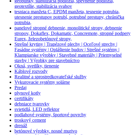
geobunky, stabilizácia podložia, spevnenie podložia,
geotextílie, stabilizácia svahov
tesniaca manžeta C, EPDM manžeta, tesnenie potrubia,
utesnenie prestupov potrubí, potrubné prestupy, chránička
potrubia,
panelové stropné debnenie, monolitické stropy, debnenie
stropov, Dokaflex, Dokamatic, Concremote, stropné podpery
Eurex, železobetónové stropy,
Strešné krytiny | Trapézové plechy | Oceľové strechy |
Fasádne systémy | Opláštenie budov | Strešné systémy |
Klampiarske výrobky | Stavebné materiály | Priemyselné
stavby | Výrobky pre stavebníctvo
Okná, svetlíky, tienenie
Káblové rozvody
Realitné a sprostredkovateľské služby
Vykurovacie systémy solárne
Predaj
plynové kotly
certifikáty
debniace tvarovky
svietidlá, LED reflektor
podlahové systémy, športové povrchy
troskový cement
drenáž
betónové výrobky. nosné murivo