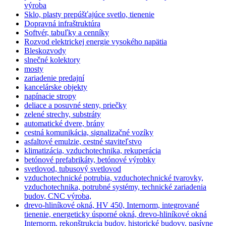
výroba
Sklo, plasty prepúšťajúce svetlo, tienenie
Dopravná infraštruktúra
Softvér, tabuľky a cenníky
Rozvod elektrickej energie vysokého napätia
Bleskozvody
slnečné kolektory
mosty
zariadenie predajní
kancelárske objekty
napínacie stropy
deliace a posuvné steny, priečky
zelené strechy, substráty
automatické dvere, brány
cestná komunikácia, signalizačné vozíky
asfaltové emulzie, cestné staviteľstvo
klimatizácia, vzduchotechnika, rekuperácia
betónové prefabrikáty, betónové výrobky
svetlovod, tubusový svetlovod
vzduchotechnické potrubia, vzduchotechnické tvarovky,
vzduchotechnika, potrubné systémy, technické zariadenia
budov, CNC výroba,
drevo-hliníkové okná, HV 450, Internorm, integrované
tienenie, energeticky úsporné okná, drevo-hliníkové okná
Internorm, rekonštrukcia budov, historické budovy, pasívne