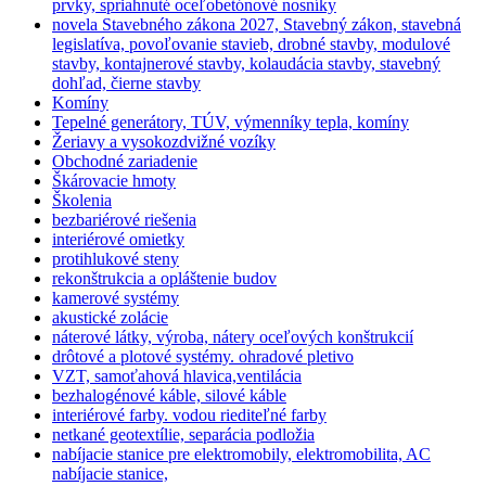
prvky, spriahnuté oceľobetónové nosníky
novela Stavebného zákona 2027, Stavebný zákon, stavebná
legislatíva, povoľovanie stavieb, drobné stavby, modulové
stavby, kontajnerové stavby, kolaudácia stavby, stavebný
dohľad, čierne stavby
Komíny
Tepelné generátory, TÚV, výmenníky tepla, komíny
Žeriavy a vysokozdvižné vozíky
Obchodné zariadenie
Škárovacie hmoty
Školenia
bezbariérové riešenia
interiérové omietky
protihlukové steny
rekonštrukcia a opláštenie budov
kamerové systémy
akustické zolácie
náterové látky, výroba, nátery oceľových konštrukcií
drôtové a plotové systémy. ohradové pletivo
VZT, samoťahová hlavica,ventilácia
bezhalogénové káble, silové káble
interiérové farby. vodou riediteľné farby
netkané geotextílie, separácia podložia
nabíjacie stanice pre elektromobily, elektromobilita, AC
nabíjacie stanice,