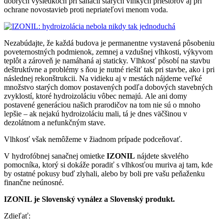
dobrých výsledkoch pri sanácii starých vlhkých priestorov aj pri
ochrane novostavieb proti nepriateľovi menom voda.
Nezabúdajte, že každá budova je permanentne vystavená pôsobeniu
poveternostných podmienok, zemnej a vzdušnej vlhkosti, výkyvom
teplôt a zároveň je namáhaná aj staticky. Vlhkosť pôsobí na stavbu
deštruktívne a problémy s ňou je nutné riešiť tak pri stavbe, ako i pri
následnej rekonštrukcii. Na vidieku aj v mestách nájdeme veľké
množstvo starých domov postavených podľa dobových stavebných
zvyklostí, ktoré hydroizoláciu vôbec nemajú. Ale ani domy
postavené generáciou našich prarodičov na tom nie sú o mnoho
lepšie – ak nejakú hydroizoláciu mali, tá je dnes väčšinou v
dezolátnom a nefunkčným stave.
Vlhkosť však nemôžeme v žiadnom prípade podceňovať.
V hydrofóbnej sanačnej omietke
IZONIL
nájdete skvelého
pomocníka, ktorý si dokáže poradiť s vlhkosťou muriva aj tam, kde
by ostatné pokusy buď zlyhali, alebo by boli pre vašu peňaženku
finančne neúnosné.
IZONIL je Slovenský vynález a Slovenský produkt.
Zdieľať: