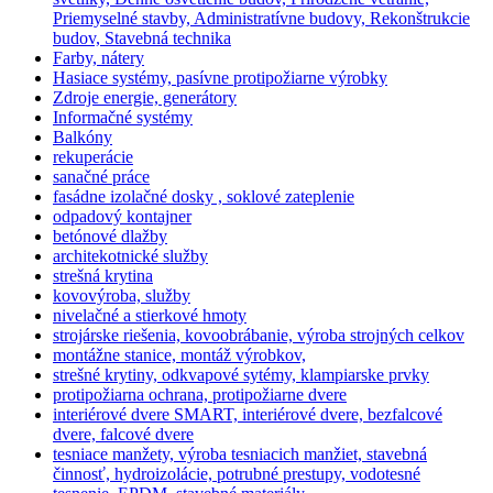
Priemyselné stavby, Administratívne budovy, Rekonštrukcie
budov, Stavebná technika
Farby, nátery
Hasiace systémy, pasívne protipožiarne výrobky
Zdroje energie, generátory
Informačné systémy
Balkóny
rekuperácie
sanačné práce
fasádne izolačné dosky , soklové zateplenie
odpadový kontajner
betónové dlažby
architekotnické služby
strešná krytina
kovovýroba, služby
nivelačné a stierkové hmoty
strojárske riešenia, kovoobrábanie, výroba strojných celkov
montážne stanice, montáž výrobkov,
strešné krytiny, odkvapové sytémy, klampiarske prvky
protipožiarna ochrana, protipožiarne dvere
interiérové dvere SMART, interiérové dvere, bezfalcové
dvere, falcové dvere
tesniace manžety, výroba tesniacich manžiet, stavebná
činnosť, hydroizolácie, potrubné prestupy, vodotesné