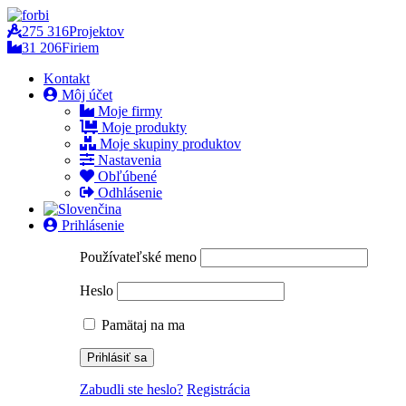
275 316
Projektov
31 206
Firiem
Kontakt
Môj účet
Moje firmy
Moje produkty
Moje skupiny produktov
Nastavenia
Obľúbené
Odhlásenie
Prihlásenie
Používateľské meno
Heslo
Pamätaj na ma
Zabudli ste heslo?
Registrácia