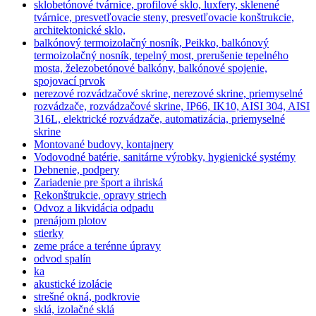
sklobetónové tvárnice, profilové sklo, luxfery, sklenené
tvárnice, presvetľovacie steny, presvetľovacie konštrukcie,
architektonické sklo,
balkónový termoizolačný nosník, Peikko, balkónový
termoizolačný nosník, tepelný most, prerušenie tepelného
mosta, železobetónové balkóny, balkónové spojenie,
spojovací prvok
nerezové rozvádzačové skrine, nerezové skrine, priemyselné
rozvádzače, rozvádzačové skrine, IP66, IK10, AISI 304, AISI
316L, elektrické rozvádzače, automatizácia, priemyselné
skrine
Montované budovy, kontajnery
Vodovodné batérie, sanitárne výrobky, hygienické systémy
Debnenie, podpery
Zariadenie pre šport a ihriská
Rekonštrukcie, opravy striech
Odvoz a likvidácia odpadu
prenájom plotov
stierky
zeme práce a terénne úpravy
odvod spalín
ka
akustické izolácie
strešné okná, podkrovie
sklá, izolačné sklá