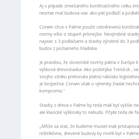
Aj v prípade zmiešaného konštrukčného celku (mi
nesmie mať budova viac ako päť podlaží a podlah
Corwin chce v Palme použiť celodrevenú konštru
normy ešte o stupeň prísnejšie. Nevýrobné stavb
najviac s 3 podlažiami a stavby výrobné do 3 po
budov z požiarneho hľadiska.
Je pravdou, že slovenské normy patria v Európe k 
výšková drevostavba. Ako podotýka Trend.sk , ve
svojho vzniku prekonala platnú rakúsku legislatív
je bezpečná. Corwin však o výnimky žiadať nechc
kompromis.“
Stavby z dreva v Palme by teda mali byť vyššie než
ale klasické výškovky to nebudú. Pôjde teda de fa
„Môže sa stať, že budeme musieť inak pristupov
reštriktívne, drevené budovy by mohli byť v Palme 