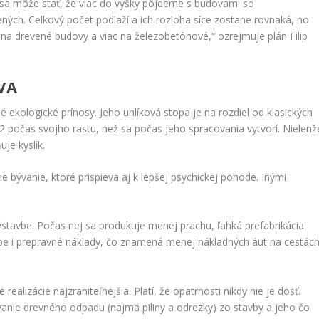
 sa môže stať, že viac do výšky pôjdeme s budovami so
ých. Celkový počet podlaží a ich rozloha síce zostane rovnaká, no
a drevené budovy a viac na železobetónové,“ ozrejmuje plán Filip
VA
ekologické prínosy. Jeho uhlíková stopa je na rozdiel od klasických
2
počas svojho rastu, než sa počas jeho spracovania vytvorí. Nielenž
je kyslík.
ie bývanie, ktoré prispieva aj k lepšej psychickej pohode. Inými
ýstavbe. Počas nej sa produkuje menej prachu, ľahká prefabrikácia
be i prepravné náklady, čo znamená menej nákladných áut na cestác
ealizácie najzraniteľnejšia. Platí, že opatrnosti nikdy nie je dosť.
vanie drevného odpadu (najmä piliny a odrezky) zo stavby a jeho čo