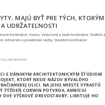
YTY. MAJÚ BYŤ PRE TÝCH, KTORÝM
NA UDRŽATEĽNOSTI
Nosné konštrukcie, murivo
,
Vodorovné a zvislé konštrukcie
,
Realitné 
né, inžinierske a poradenské služby
,
Stavebné konštrukcie
CI S DÁNSKYM ARCHITEKTONICKÝM ŠTÚDIOM
ROJEKT, KTORÝ NESIE NÁZOV BÝVALÉHO
AČIANSKEJ ULICI. NA JEHO MIESTE VYRASTÚ
LÝ TÝŽDEŇ CORWIN POTVRDIL AMBÍCIU
Y DVE VÝŠKOVÉ DREVOSTAVBY. LIMITUJE HO