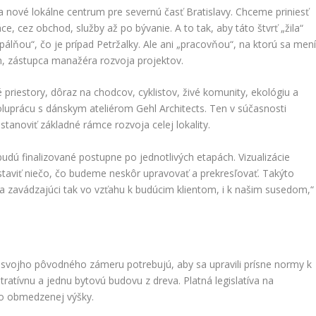
 nové lokálne centrum pre severnú časť Bratislavy. Chceme priniesť
e, cez obchod, služby až po bývanie. A to tak, aby táto štvrť „žila“
pálňou“, čo je prípad Petržalky. Ale ani „pracovňou“, na ktorú sa men
an, zástupca manažéra rozvoja projektov.
riestory, dôraz na chodcov, cyklistov, živé komunity, ekológiu a
oluprácu s dánskym ateliérom Gehl Architects. Ten v súčasnosti
stanoviť základné rámce rozvoja celej lokality.
udú finalizované postupne po jednotlivých etapách. Vizualizácie
staviť niečo, čo budeme neskôr upravovať a prekresľovať. Takýto
a zavádzajúci tak vo vzťahu k budúcim klientom, i k našim susedom,“
svojho pôvodného zámeru potrebujú, aby sa upravili prísne normy k
ratívnu a jednu bytovú budovu z dreva. Platná legislatíva na
do obmedzenej výšky.