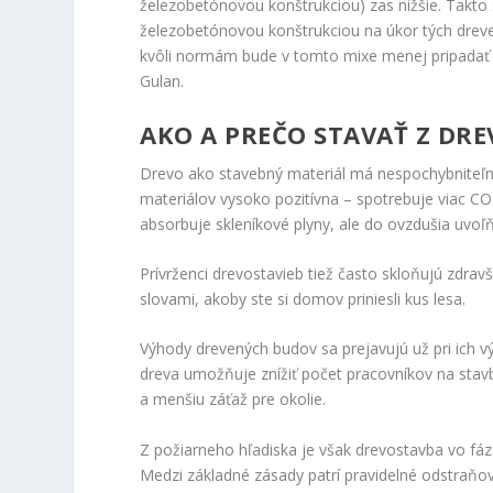
železobetónovou konštrukciou) zas nižšie. Takto
železobetónovou konštrukciou na úkor tých dreven
kvôli normám bude v tomto mixe menej pripadať n
Gulan.
AKO A PREČO STAVAŤ Z DRE
Drevo ako stavebný materiál má nespochybniteľné 
materiálov vysoko pozitívna – spotrebuje viac CO
absorbuje skleníkové plyny, ale do ovzdušia uvoľňu
Prívrženci drevostavieb tiež často skloňujú zdravš
slovami, akoby ste si domov priniesli kus lesa.
Výhody drevených budov sa prejavujú už pri ich v
dreva umožňuje znížiť počet pracovníkov na stav
a menšiu záťaž pre okolie.
Z požiarneho hľadiska je však drevostavba vo fáze r
Medzi základné zásady patrí pravidelné odstraňo