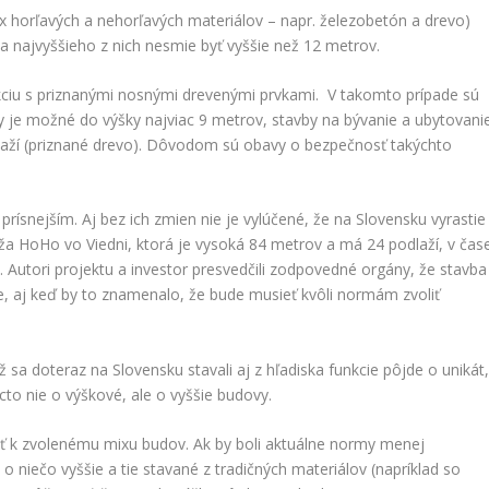
x horľavých a nehorľavých materiálov – napr. železobetón a drevo)
a najvyššieho z nich nesmie byť vyššie než 12 metrov.
kciu s priznanými nosnými drevenými prvkami. V takomto prípade sú
y je možné do výšky najviac 9 metrov, stavby na bývanie a ubytovani
dlaží (priznané drevo). Dôvodom sú obavy o bezpečnosť takýchto
prísnejším. Aj bez ich zmien nie je vylúčené, že na Slovensku vyrastie
ža HoHo vo Viedni, ktorá je vysoká 84 metrov a má 24 podlaží, v čas
u. Autori projektu a investor presvedčili zodpovedné orgány, že stavba
e, aj keď by to znamenalo, že bude musieť kvôli normám zvoliť
 sa doteraz na Slovensku stavali aj z hľadiska funkcie pôjde o unikát
cto nie o výškové, ale o vyššie budovy.
ať k zvolenému mixu budov. Ak by boli aktuálne normy menej
o niečo vyššie a tie stavané z tradičných materiálov (napríklad so