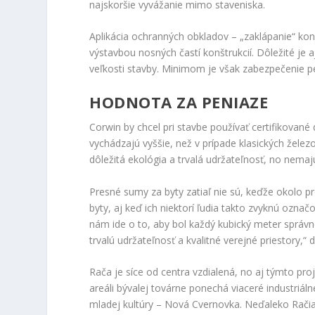
najskoršie vyvážanie mimo staveniska.
Aplikácia ochranných obkladov – „zaklápanie“ kon
výstavbou nosných častí konštrukcií. Dôležité je
veľkosti stavby. Minimom je však zabezpečenie pe
HODNOTA ZA PENIAZE
Corwin by chcel pri stavbe používať certifikované
vychádzajú vyššie, než v prípade klasických železo
dôležitá ekológia a trvalá udržateľnosť, no nema
Presné sumy za byty zatiaľ nie sú, keďže okolo p
byty, aj keď ich niektorí ľudia takto zvyknú ozna
nám ide o to, aby bol každý kubický meter správne
trvalú udržateľnosť a kvalitné verejné priestory,“
Rača je síce od centra vzdialená, no aj týmto pro
areáli bývalej továrne ponechá viaceré industriálne
mladej kultúry – Nová Cvernovka. Neďaleko Račian