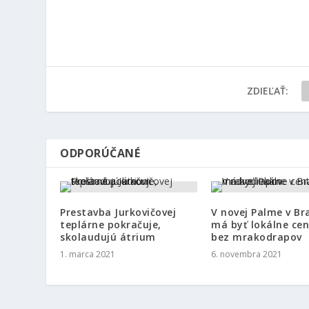
ZDIEĽAŤ:
ODPORÚČANÉ
Prestavba Jurkovičovej
V novej Palme v Br
teplárne pokračuje,
má byť lokálne ce
skolaudujú átrium
bez mrakodrapov
1. marca 2021
6. novembra 2021