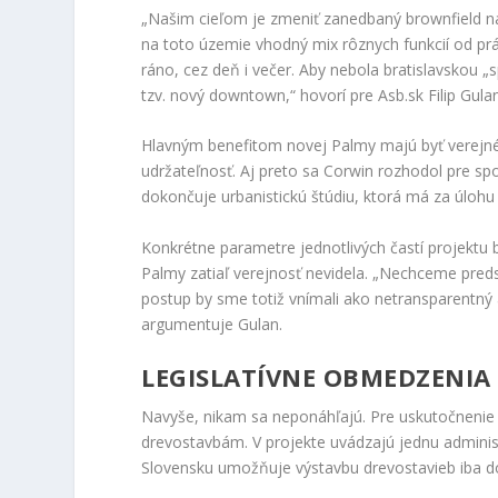
„Našim cieľom je zmeniť zanedbaný brownfield na
na toto územie vhodný mix rôznych funkcií od prác
ráno, cez deň i večer. Aby nebola bratislavskou „s
tzv. nový downtown,“ hovorí pre Asb.sk Filip Gul
Hlavným benefitom novej Palmy majú byť verejné p
udržateľnosť. Aj preto sa Corwin rozhodol pre sp
dokončuje urbanistickú štúdiu, ktorá má za úlohu 
Konkrétne parametre jednotlivých častí projektu b
Palmy zatiaľ verejnosť nevidela. „Nechceme pred
postup by sme totiž vnímali ako netransparentný 
argumentuje Gulan.
LEGISLATÍVNE OBMEDZENIA
Navyše, nikam sa neponáhľajú. Pre uskutočnenie 
drevostavbám. V projekte uvádzajú jednu administ
Slovensku umožňuje výstavbu drevostavieb iba 