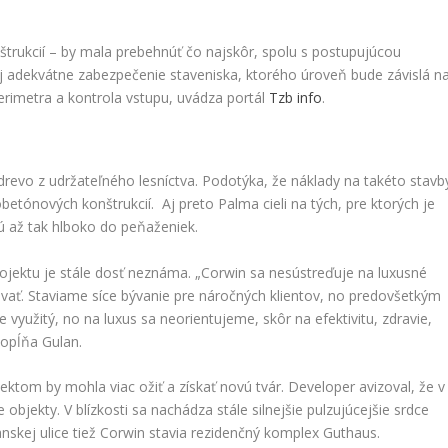
štrukcií – by mala prebehnúť čo najskôr, spolu s postupujúcou
 aj adekvátne zabezpečenie staveniska, ktorého úroveň bude závislá n
rimetra a kontrola vstupu, uvádza portál
Tzb info
.
 drevo z udržateľného lesníctva. Podotýka, že náklady na takéto stavb
betónových konštrukcií. Aj preto Palma cieli na tých, pre ktorých je
jú až tak hlboko do peňaženiek.
rojektu je stále dosť neznáma. „Corwin sa nesústreďuje na luxusné
čovať. Staviame síce bývanie pre náročných klientov, no predovšetkým
 využitý, no na luxus sa neorientujeme, skôr na efektivitu, zdravie,
 dopĺňa Gulan.
jektom by mohla viac ožiť a získať novú tvár. Developer avizoval, že v
 objekty. V blízkosti sa nachádza stále silnejšie pulzujúcejšie srdce
skej ulice tiež Corwin stavia rezidenčný komplex Guthaus.