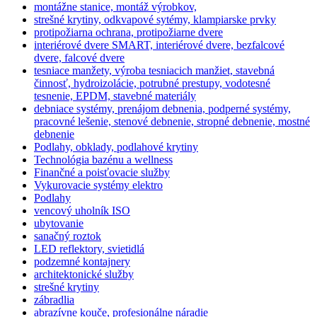
montážne stanice, montáž výrobkov,
strešné krytiny, odkvapové sytémy, klampiarske prvky
protipožiarna ochrana, protipožiarne dvere
interiérové dvere SMART, interiérové dvere, bezfalcové
dvere, falcové dvere
tesniace manžety, výroba tesniacich manžiet, stavebná
činnosť, hydroizolácie, potrubné prestupy, vodotesné
tesnenie, EPDM, stavebné materiály
debniace systémy, prenájom debnenia, podperné systémy,
pracovné lešenie, stenové debnenie, stropné debnenie, mostné
debnenie
Podlahy, obklady, podlahové krytiny
Technológia bazénu a wellness
Finančné a poisťovacie služby
Vykurovacie systémy elektro
Podlahy
vencový uholník ISO
ubytovanie
sanačný roztok
LED reflektory, svietidlá
podzemné kontajnery
architektonické služby
strešné krytiny
zábradlia
abrazívne kouče, profesionálne náradie