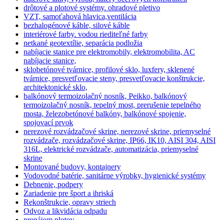
drôtové a plotové systémy. ohradové pletivo
VZT, samoťahová hlavica,ventilácia
bezhalogénové káble, silové káble
interiérové farby. vodou riediteľné farby
netkané geotextílie, separácia podložia
nabíjacie stanice pre elektromobily, elektromobilita, AC
nabíjacie stanice,
sklobetónové tvárnice, profilové sklo, luxfery, sklenené
tvárnice, presvetľovacie steny, presvetľovacie konštrukcie,
architektonické sklo,
balkónový termoizolačný nosník, Peikko, balkónový
termoizolačný nosník, tepelný most, prerušenie tepelného
mosta, železobetónové balkóny, balkónové spojenie,
spojovací prvok
nerezové rozvádzačové skrine, nerezové skrine, priemyselné
rozvádzače, rozvádzačové skrine, IP66, IK10, AISI 304, AISI
316L, elektrické rozvádzače, automatizácia, priemyselné
skrine
Montované budovy, kontajnery
Vodovodné batérie, sanitárne výrobky, hygienické systémy
Debnenie, podpery
Zariadenie pre šport a ihriská
Rekonštrukcie, opravy striech
Odvoz a likvidácia odpadu
prenájom plotov