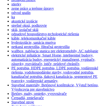
stierky
zeme práce a terénne úpravy
odvod spalín
ka
akustické izolácie
strešné okná, podkrovie
sklá, izolačné sklá
odpadové hospodárstvo,techologické riešenia
káble, telekomunikačné káble
hydroizolácie, sanácia muriva
netkaná geotextília, filtračná geotextília
wallbox, nabíjacia stanica pre elektromobily, AC nabíjanie
elektrické inštalácie, Smart Home, inteligentné budovy,
automatizácia budov, energetický manažment, vypínače,
zásuvky, rozvádzače, ističe, prúdové chrániče,
PE potrubia, HDPE potrubia, LDPE potrubia, vodárenské
riešenia, vodohospodárske stavby, vodovodné potrubia,
kanalizačné potrubia, tlaková kanalizácia, segmentové PE
tvarovky, vodárenské armatúry,
Stavebné materiály, Betónové konštrukcie, Výstuž betónu,
Výrobcovia pre stavebníctvo
Betóny, malty, omietky, vyrovnávače
Čerpadlá, zmiešavače
Stavebné stroje