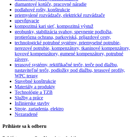
diamantové kotúče, pracovné náradie
podlahové rošty, konštrukcie
priemyslené rozvádzače, elektrické rozvádzače
upevňpvacie
kompozitná kari sieť, kompozitná výstuž
geobunky, stabilizácia svahov, spevnenie podložia,
protierózna ochrana, parkoviská, príjazdové cesty,
technologické potrubné systémy, priemyselné potrubie,
nerezové potrubie, kompenzátory, tkaninové kompenzátory,
kovové kompenzátory, gumené kompenzátory, potrubné
závesy,
terasové systémy, rektifikačné terče, terče pod dlažbu,
nastaviteľné terče, podložky pod dlažbu, terasové profily,
WPC terasy
Stavebné konštrukcie
Materiály a produkty
Technológie a TZB
Služby a práce
Inžinierske stavby
Stroje, zariadenia, elektro
Nezaradené
Prihláste sa k odberu