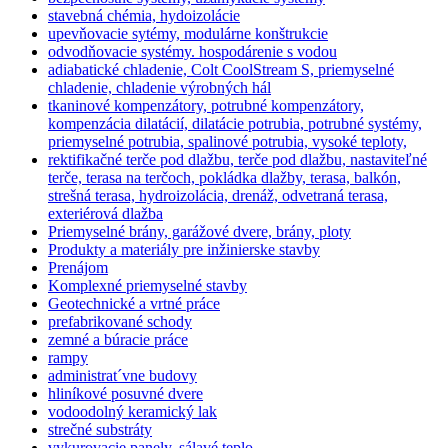
stavebná chémia, hydoizolácie
upevňovacie sytémy, modulárne konštrukcie
odvodňovacie systémy. hospodárenie s vodou
adiabatické chladenie, Colt CoolStream S, priemyselné
chladenie, chladenie výrobných hál
tkaninové kompenzátory, potrubné kompenzátory,
kompenzácia dilatácií, dilatácie potrubia, potrubné systémy,
priemyselné potrubia, spalinové potrubia, vysoké teploty,
rektifikačné terče pod dlažbu, terče pod dlažbu, nastaviteľné
terče, terasa na terčoch, pokládka dlažby, terasa, balkón,
strešná terasa, hydroizolácia, drenáž, odvetraná terasa,
exteriérová dlažba
Priemyselné brány, garážové dvere, brány, ploty
Produkty a materiály pre inžinierske stavby
Prenájom
Komplexné priemyselné stavby
Geotechnické a vrtné práce
prefabrikované schody
zemné a búracie práce
rampy
administrat´vne budovy
hliníkové posuvné dvere
vodoodolný keramický lak
strečné substráty
vykurovacie panely, sálavé teplo