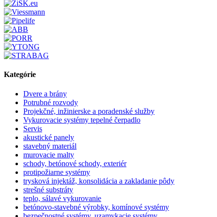
Kategórie
Dvere a brány
Potrubné rozvody
Projekčné, inžinierske a poradenské služby
Vykurovacie systémy tepelné čerpadlo
Servis
akustické panely
stavebný materiál
murovacie malty
schody, betónové schody, exteriér
protipožiarne systémy
trysková injektáž, konsolidácia a zakladanie pôdy
strešné substráty
teplo, sálavé vykurovanie
betónovo-stavebné výrobky, komínové systémy
bezpečnostné systémy, uzamykacie systémy