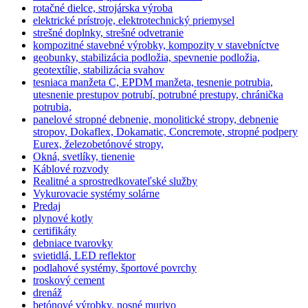
rotačné dielce, strojárska výroba
elektrické prístroje, elektrotechnický priemysel
strešné doplnky, strešné odvetranie
kompozitné stavebné výrobky, kompozity v stavebníctve
geobunky, stabilizácia podložia, spevnenie podložia,
geotextílie, stabilizácia svahov
tesniaca manžeta C, EPDM manžeta, tesnenie potrubia,
utesnenie prestupov potrubí, potrubné prestupy, chránička
potrubia,
panelové stropné debnenie, monolitické stropy, debnenie
stropov, Dokaflex, Dokamatic, Concremote, stropné podpery
Eurex, železobetónové stropy,
Okná, svetlíky, tienenie
Káblové rozvody
Realitné a sprostredkovateľské služby
Vykurovacie systémy solárne
Predaj
plynové kotly
certifikáty
debniace tvarovky
svietidlá, LED reflektor
podlahové systémy, športové povrchy
troskový cement
drenáž
betónové výrobky. nosné murivo