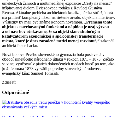
umeleckých žánroch a multimediálnej expozície „Cesty na mesiac“
inšpirovanej dielom Hviezdoveda rodáka z Revúcej Gustáva
Reussa. Aktuálne prebieha architektonicko-dizajnérska súťaž, ktorá
má priniesť komplexný názor na riešenie areálu, objektu a interiérov.
Výsledky by mali byť známe koncom novembra.
„Premena tohto
objektu s navrhovanými funkciami a náplňou je ozaj výzvou
a od návrhov očakávame, že sa objekt stane skutočným
katalyzátorom ekonomickej a spoločenskej transformácie
miesta, ktoré je dnes zaradené medzi menej rozvinuté,“
zakončil
architekt Peter Lacko.
Nová budova Prvého slovenského gymnázia bola postavená v
období silnejúceho národného útlaku v rokoch 1871 – 1873. Začalo
sa v nej vyučovať v piatich dokončených triedach hneď po tom, ako
ju 4. februára 1873 vysvätil popredný slovenský národovec,
evanjelický kňaz Samuel Tomášik.
Zdieľať:
Odporúčané