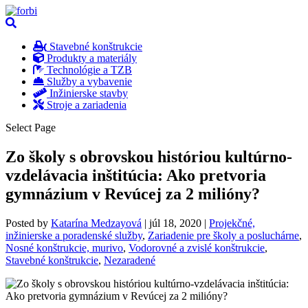
Stavebné konštrukcie
Produkty a materiály
Technológie a TZB
Služby a vybavenie
Inžinierske stavby
Stroje a zariadenia
Select Page
Zo školy s obrovskou históriou kultúrno-
vzdelávacia inštitúcia: Ako pretvoria
gymnázium v Revúcej za 2 milióny?
Posted by
Katarína Medzayová
|
júl 18, 2020
|
Projekčné,
inžinierske a poradenské služby
,
Zariadenie pre školy a posluchárne
,
Nosné konštrukcie, murivo
,
Vodorovné a zvislé konštrukcie
,
Stavebné konštrukcie
,
Nezaradené