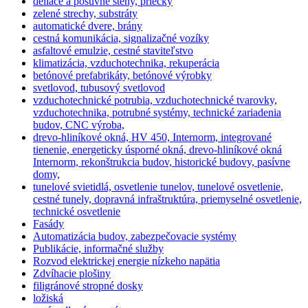
deliace a posuvné steny, priečky
zelené strechy, substráty
automatické dvere, brány
cestná komunikácia, signalizačné vozíky
asfaltové emulzie, cestné staviteľstvo
klimatizácia, vzduchotechnika, rekuperácia
betónové prefabrikáty, betónové výrobky
svetlovod, tubusový svetlovod
vzduchotechnické potrubia, vzduchotechnické tvarovky,
vzduchotechnika, potrubné systémy, technické zariadenia
budov, CNC výroba,
drevo-hliníkové okná, HV 450, Internorm, integrované
tienenie, energeticky úsporné okná, drevo-hliníkové okná
Internorm, rekonštrukcia budov, historické budovy, pasívne
domy,
tunelové svietidlá, osvetlenie tunelov, tunelové osvetlenie,
cestné tunely, dopravná infraštruktúra, priemyselné osvetlenie,
technické osvetlenie
Fasády
Automatizácia budov, zabezpečovacie systémy
Publikácie, informačné služby
Rozvod elektrickej energie nízkeho napätia
Zdvíhacie plošiny
filigránové stropné dosky
ložiská