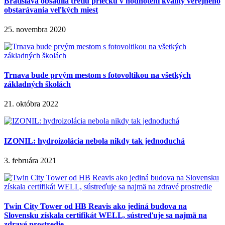
Bratislava obsadila tretiu priečku v hodnotení kvality verejného
obstarávania veľkých miest
25. novembra 2020
Trnava bude prvým mestom s fotovoltikou na všetkých
základných školách
21. októbra 2022
IZONIL: hydroizolácia nebola nikdy tak jednoduchá
3. februára 2021
Twin City Tower od HB Reavis ako jediná budova na
Slovensku získala certifikát WELL, sústreďuje sa najmä na
zdravé prostredie