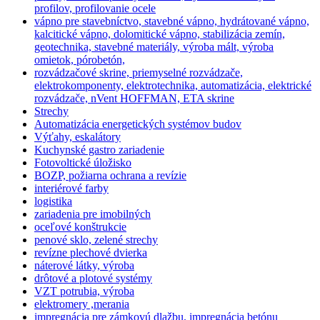
profilov, profilovanie ocele
vápno pre stavebníctvo, stavebné vápno, hydrátované vápno,
kalcitické vápno, dolomitické vápno, stabilizácia zemín,
geotechnika, stavebné materiály, výroba mált, výroba
omietok, pórobetón,
rozvádzačové skrine, priemyselné rozvádzače,
elektrokomponenty, elektrotechnika, automatizácia, elektrické
rozvádzače, nVent HOFFMAN, ETA skrine
Strechy
Automatizácia energetických systémov budov
Výťahy, eskalátory
Kuchynské gastro zariadenie
Fotovoltické úložisko
BOZP, požiarna ochrana a revízie
interiérové farby
logistika
zariadenia pre imobilných
oceľové konštrukcie
penové sklo, zelené strechy
revízne plechové dvierka
náterové látky, výroba
drôtové a plotové systémy
VZT potrubia, výroba
elektromery ,merania
impregnácia pre zámkovú dlažbu. impregnácia betónu