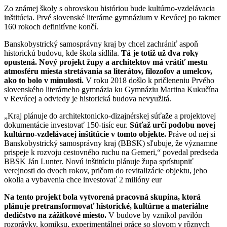
Zo známej školy s obrovskou históriou bude kultúrno-vzdelávacia
inštitúcia. Prvé slovenské literárne gymnázium v Revúcej po takmer
160 rokoch definitívne končí.
Banskobystrický samosprávny kraj by chcel zachrániť aspoň
historickú budovu, kde škola sídlila.
Tá je totiž už dva roky
opustená. Nový projekt župy a architektov má vrátiť mestu
atmosféru miesta stretávania sa literátov, filozofov a umelcov,
ako to bolo v minulosti.
V roku 2018 došlo k pričleneniu Prvého
slovenského literárneho gymnázia ku Gymnáziu Martina Kukučína
v Revúcej a odvtedy je historická budova nevyužitá.
„Kraj plánuje do architektonicko-dizajnérskej súťaže a projektovej
dokumentácie investovať 150-tisíc eur.
Súťaž určí podobu novej
kultúrno-vzdelávacej inštitúcie v tomto objekte.
Práve od nej si
Banskobystrický samosprávny kraj (BBSK) sľubuje, že významne
prispeje k rozvoju cestovného ruchu na Gemeri,“ povedal predseda
BBSK Ján Lunter. Novú inštitúciu plánuje župa sprístupniť
verejnosti do dvoch rokov, pričom do revitalizácie objektu, jeho
okolia a vybavenia chce investovať 2 milióny eur
Na tento projekt bola vytvorená pracovná skupina, ktorá
plánuje pretransformovať historické, kultúrne a materiálne
dedičstvo na zážitkové miesto.
V budove by vznikol pavilón
rozprávky, komiksu, experimentálnej práce so slovom v rôznych