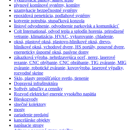
plynové komínové systémy, komíny
uzamykacie bezpečnostné systémy
epoxidová penetrácia, podlahové systémy
kotvenie potrubia, stupačková konzola
líniové odvodnenie, odvodnenie parkovísk a komunikáci´
Colt International, odvod tepla a splodín horenia, prirodzené
vetranie, klimatizácia, HVAC, vykurovanie, chladenie,
okná, plastové okná, plastovo-hliníkové okná, drevo-
hliníkové okná, vchodové dvere, HS portály, posuvné dvere,
energeticky úsporné okná, pasívne domy
zákazková výroba, nehrdzavejúca oceľ, nerez, laserové
rezanie, CNC ohýbanie, CNC obrábanie, TIG zváranie, MIG
zváranie, robotické zváranie, kovovýroba, laserové výpalky,
rozvodné skrine
Sklo, plasty prepúšťajúce svetlo, tienenie
Dopravná infraštruktúra
Softvér, tabuľky a cenníky
Rozvod elektrickej energie vysokého napätia
Bleskozvody
slnečné kolektory
mosty
zariadenie predajní
kancelárske objekty
napínacie stropy