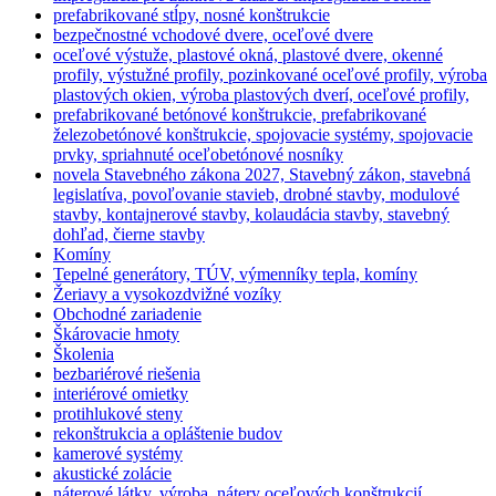
prefabrikované stĺpy, nosné konštrukcie
bezpečnostné vchodové dvere, oceľové dvere
oceľové výstuže, plastové okná, plastové dvere, okenné
profily, výstužné profily, pozinkované oceľové profily, výroba
plastových okien, výroba plastových dverí, oceľové profily,
prefabrikované betónové konštrukcie, prefabrikované
železobetónové konštrukcie, spojovacie systémy, spojovacie
prvky, spriahnuté oceľobetónové nosníky
novela Stavebného zákona 2027, Stavebný zákon, stavebná
legislatíva, povoľovanie stavieb, drobné stavby, modulové
stavby, kontajnerové stavby, kolaudácia stavby, stavebný
dohľad, čierne stavby
Komíny
Tepelné generátory, TÚV, výmenníky tepla, komíny
Žeriavy a vysokozdvižné vozíky
Obchodné zariadenie
Škárovacie hmoty
Školenia
bezbariérové riešenia
interiérové omietky
protihlukové steny
rekonštrukcia a opláštenie budov
kamerové systémy
akustické zolácie
náterové látky, výroba, nátery oceľových konštrukcií