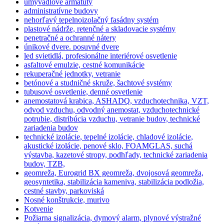
umývadlové armatúty
administratívne budovy
nehorľavý tepelnoizolačný fasádny systém
plastové nádrže, retenčné a skladovacie systémy
penetračné a ochranné nátery
únikové dvere. posuvné dvere
led svietidlá, profesionálne interiérové osvetlenie
asfaltové emulzie, cestné komunikácie
rekuperačné jednotky, vetranie
betónové a studničné skruže, šachtové systémy
tubusové osvetlenie, denné osvetlenie
anemostatová krabica, ASHADQ, vzduchotechnika, VZT,
odvod vzduchu, odvodný anemostat, vzduchotechnické
potrubie, distribúcia vzduchu, vetranie budov, technické
zariadenia budov
technické izolácie, tepelné izolácie, chladové izolácie,
akustické izolácie, penové sklo, FOAMGLAS, suchá
výstavba, kazetové stropy, podhľady, technické zariadenia
budov, TZB,
geomreža, Eurogrid BX geomreža, dvojosová geomreža,
geosyntetika, stabilizácia kameniva, stabilizácia podložia,
cestné stavby, parkoviská
Nosné konštrukcie, murivo
Kotvenie
Požiarna signalizácia, dymový alarm, plynové výstražné