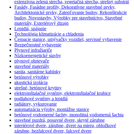
extenzívna zelená strecha, vegetačná strecha, strešný substrát
Fasády, Fasádne profily, Dekoratívne stavebné prvky,
Architektonické prvky, Zatepľovanie budov, Rekonštrukcie
budov, Novostavby, Výrobky pre stavebníctvo, Stavebné
materiály, Exteriérový dizajn
Lepidlá, spájanie
Technológia klimatizácie a chladenia
Čerpacie stanice, umývačky vozidiel, servisné vybavenie
Bezpečnostné vybavenie
Plynové infražiariče
Nízkoenergetické stavby
plynové ohrievače
stavebné materiály
sanita, sanitárne kabínky
betónové výrobky
akustická izolácia
strešné, betónové krytiny
elektroinštalačné systémy, elektroinštalačné krabice
podlahové systémy a lepidlá
radiátory, vykurovanie
automatizácia výroby, montážne stanice
betónové vodomerné šachty, monolitná vodomerná šachta
stavebné puzdrá, posuvné dvere, skryté zárubne
interiérové dvere, zárubne, dvere na mieru, obložkové
zárubne, bezfalcové dvere, falcové dvere