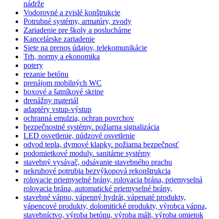
nádrže
Vodorovné a zvislé konštrukcie
Potrubné systémy, armatúry, zvody
Zariadenie pre školy a posluchárne
Kancelárske zariadenie
Siete na prenos údajov, telekomunikácie
Trh, normy a ekonomika
potery
rezanie betónu
prenájom mobilných WC
boxové a šatníkové skrine
drenážny materiál
adaptéry vstup-výstup
ochranná emulzia, ochran povrchov
bezpečnostné systémy. požiarna signalizácia
LED osvetlenie, núdzové osvetlenie
odvod tepla, dymové klapky. požiarna bezpečnosť
podomietkové moduly. sanitárne systémy
stavebný vysávač, odsávanie stavebného prachu
nekruhové potrubia bezvýkopová rekonštrukcia
rolovacie priemyselné brány, rolovacia brána, priemyselná
rolovacia brána, automatické priemyselné brány,
stavebné vápno, vápenný hydrát, vápenaté produkty,
vápencové produkty, dolomitické produkty, výrobca vápna,
stavebníctvo, výroba betónu, výroba mált, výroba omietok