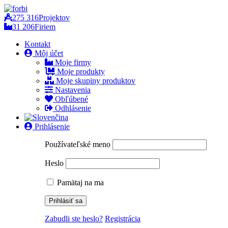
275 316
Projektov
31 206
Firiem
Kontakt
Môj účet
Moje firmy
Moje produkty
Moje skupiny produktov
Nastavenia
Obľúbené
Odhlásenie
Prihlásenie
Používateľské meno
Heslo
Pamätaj na ma
Zabudli ste heslo?
Registrácia