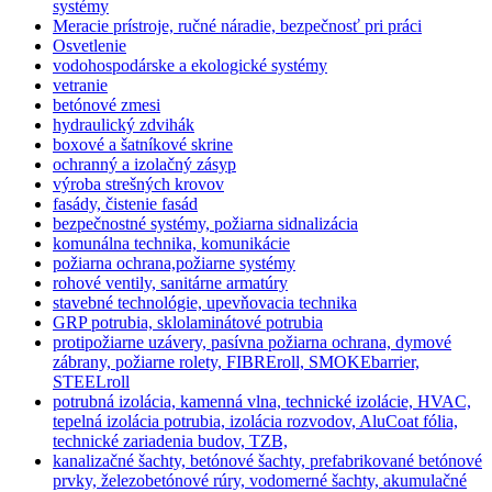
systémy
Meracie prístroje, ručné náradie, bezpečnosť pri práci
Osvetlenie
vodohospodárske a ekologické systémy
vetranie
betónové zmesi
hydraulický zdvihák
boxové a šatníkové skrine
ochranný a izolačný zásyp
výroba strešných krovov
fasády, čistenie fasád
bezpečnostné systémy, požiarna sidnalizácia
komunálna technika, komunikácie
požiarna ochrana,požiarne systémy
rohové ventily, sanitárne armatúry
stavebné technológie, upevňovacia technika
GRP potrubia, sklolaminátové potrubia
protipožiarne uzávery, pasívna požiarna ochrana, dymové
zábrany, požiarne rolety, FIBREroll, SMOKEbarrier,
STEELroll
potrubná izolácia, kamenná vlna, technické izolácie, HVAC,
tepelná izolácia potrubia, izolácia rozvodov, AluCoat fólia,
technické zariadenia budov, TZB,
kanalizačné šachty, betónové šachty, prefabrikované betónové
prvky, železobetónové rúry, vodomerné šachty, akumulačné