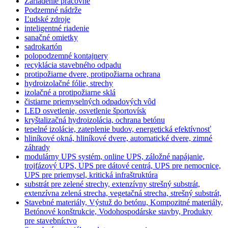
Zariadenie práčovne
Podzemné nádrže
Ľudské zdroje
inteligentné riadenie
sanačné omietky
sadrokartón
polopodzemné kontajnery
recyklácia stavebného odpadu
protipožiarne dvere, protipožiarna ochrana
hydroizolačné fólie, strechy
izolačné a protipožiarne sklá
čistiarne priemyselných odpadových vôd
LED osvetlenie, osvetlenie športovísk
kryštalizačná hydroizolácia, ochrana betónu
tepelné izolácie, zateplenie budov, energetická efektívnosť
hliníkové okná, hliníkové dvere, automatické dvere, zimné
záhrady
modulárny UPS systém, online UPS, záložné napájanie,
trojfázový UPS, UPS pre dátové centrá, UPS pre nemocnice,
UPS pre priemysel, kritická infraštruktúra
substrát pre zelené strechy, extenzívny strešný substrát,
extenzívna zelená strecha, vegetačná strecha, strešný substrát,
Stavebné materiály, Výstuž do betónu, Kompozitné materiály,
Betónové konštrukcie, Vodohospodárske stavby, Produkty
pre stavebníctvo