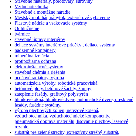
Stavebné materiály, polotovary, suroviny
Vzduchotechnika
Stavebné a montážne náradie
Mestský mobiliár, nábytok, exteriérové vybavenie
Plastové nádrže a vsakovacie systémy
Odhlučnenie
tvárnice
stavebné úpravy interiérov
deliace systémy,interiérové priečky , deliace systémy
nadzemné kontajnery
minerálna izolácia
protipožiarna ochrana
elektroinštalačné systémy
stavebná chémia a riešenia
oceľové radiátory, výroba
automatizácia výroby, robotické pracoviská
betónové ploty. betónové šachty, žumpy
zateplenie fasády, grafitový polystyrén
hliníkové okná, hliníkové dvere, automatické dvere, presklené
fasády, fasádne systémy,
výroba plechových kolien, nerezové kolená,
vzduchotechnika, vzduchotechnické komponenty,
pneumatická doprava materiálu, lisovanie plechov, laserové
rezanie,
substrát pre zelené strechy, extenzívny strešný substrát,