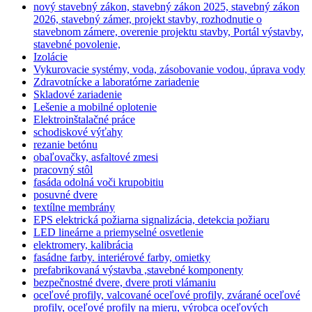
nový stavebný zákon, stavebný zákon 2025, stavebný zákon
2026, stavebný zámer, projekt stavby, rozhodnutie o
stavebnom zámere, overenie projektu stavby, Portál výstavby,
stavebné povolenie,
Izolácie
Vykurovacie systémy, voda, zásobovanie vodou, úprava vody
Zdravotnícke a laboratórne zariadenie
Skladové zariadenie
Lešenie a mobilné oplotenie
Elektroinštalačné práce
schodiskové výťahy
rezanie betónu
obaľovačky, asfaltové zmesi
pracovný stôl
fasáda odolná voči krupobitiu
posuvné dvere
textílne membrány
EPS elektrická požiarna signalizácia, detekcia požiaru
LED lineárne a priemyselné osvetlenie
elektromery, kalibrácia
fasádne farby. interiérové farby, omietky
prefabrikovaná výstavba ,stavebné komponenty
bezpečnostné dvere, dvere proti vlámaniu
oceľové profily, valcované oceľové profily, zvárané oceľové
profily, oceľové profily na mieru, výrobca oceľových