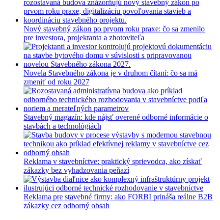
Nový stavebný zákon po prvom roku praxe: čo sa zmenilo
pre investora, projektanta a zhotoviteľa
Novela Stavebného zákona je v druhom čítaní: čo sa má
zmeniť od roku 2027
Stavebný magazín: kde nájsť overené odborné informácie o
stavbách a technológiách
Reklama v stavebníctve: praktický sprievodca, ako získať
zákazky bez vyhadzovania peňazí
Reklama pre stavebné firmy: ako FORBI prináša reálne B2B
zákazky cez odborný obsah