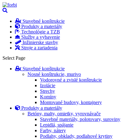
Stavebné konštrukcie
Produkty a materiály
Technológie a TZB
Služby a vybavenie
Inžinierske stavby
Stroje a zariadenia
Select Page
Stavebné konštrukcie
Nosné konštrukcie, murivo
Vodorovné a zvislé konštrukcie
Izolácie
Strechy
Komíny
Montované budovy, kontajnery
Produkty a materiály
Betóny, malty, omietky, vyrovnávače
Stavebné materiály, polotovary, suroviny
Lepidlá, spájanie
Farby, nátery
Podlahy, obklady, podlahové krytiny