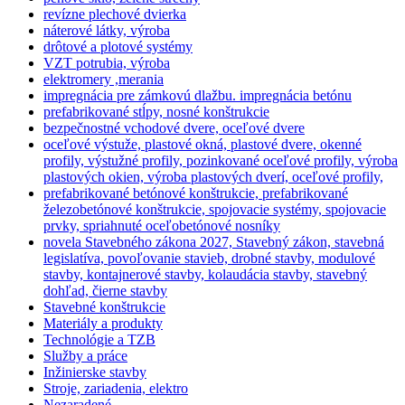
revízne plechové dvierka
náterové látky, výroba
drôtové a plotové systémy
VZT potrubia, výroba
elektromery ,merania
impregnácia pre zámkovú dlažbu. impregnácia betónu
prefabrikované stĺpy, nosné konštrukcie
bezpečnostné vchodové dvere, oceľové dvere
oceľové výstuže, plastové okná, plastové dvere, okenné
profily, výstužné profily, pozinkované oceľové profily, výroba
plastových okien, výroba plastových dverí, oceľové profily,
prefabrikované betónové konštrukcie, prefabrikované
železobetónové konštrukcie, spojovacie systémy, spojovacie
prvky, spriahnuté oceľobetónové nosníky
novela Stavebného zákona 2027, Stavebný zákon, stavebná
legislatíva, povoľovanie stavieb, drobné stavby, modulové
stavby, kontajnerové stavby, kolaudácia stavby, stavebný
dohľad, čierne stavby
Stavebné konštrukcie
Materiály a produkty
Technológie a TZB
Služby a práce
Inžinierske stavby
Stroje, zariadenia, elektro
Nezaradené