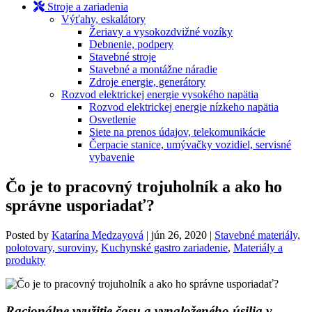
Stroje a zariadenia
Výťahy, eskalátory
Žeriavy a vysokozdvižné vozíky
Debnenie, podpery
Stavebné stroje
Stavebné a montážne náradie
Zdroje energie, generátory
Rozvod elektrickej energie vysokého napätia
Rozvod elektrickej energie nízkeho napätia
Osvetlenie
Siete na prenos údajov, telekomunikácie
Čerpacie stanice, umývačky vozidiel, servisné
vybavenie
Čo je to pracovný trojuholník a ako ho
správne usporiadať?
Posted by
Katarína Medzayová
|
jún 26, 2020
|
Stavebné materiály,
polotovary, suroviny
,
Kuchynské gastro zariadenie
,
Materiály a
produkty
Racionálne využ
itie času a vynaložen
ého úsilia v