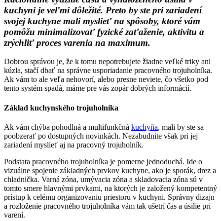
kuchyni je veľ
mi dôležit
é. Preto by ste pri zariadení
svojej kuchyne mali myslieť
na spôsoby, ktor
é vám
pomôžu minimalizovať fyzick
é zaťaženie, aktivitu a
zrý
chliť proces varenia na maximum.
Dobrou správou je, že k tomu nepotrebujete žiadne veľké triky ani
kúzla, stačí dbať na správne usporiadanie pracovného trojuholníka.
Ak vám to ale veľa nehovorí, alebo presne neviete, čo všetko pod
tento systém spadá, máme pre vás zopár dobrých informácií.
Základ kuchynského trojuholníka
Ak vám chýba pohodlná a multifunkčná
kuchyňa
, mali by ste sa
poobzerať po dostupných novinkách. Nezabudnite však pri jej
zariadení myslieť aj na pracovný trojuholník.
Podstata pracovného trojuholníka je pomerne jednoduchá. Ide o
vizuálne spojenie základných prvkov kuchyne, ako je sporák, drez a
chladnička. Varná zóna, umývacia zóna a skladovacia zóna sú v
tomto smere hlavnými prvkami, na ktorých je založený kompetentný
prístup k celému organizovaniu priestoru v kuchyni. Správny dizajn
a rozloženie pracovného trojuholníka vám tak ušetrí čas a úsilie pri
varení.