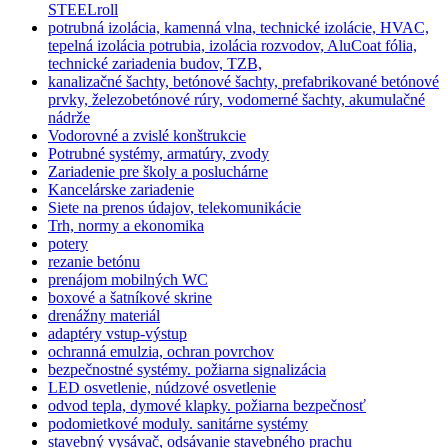
STEELroll
potrubná izolácia, kamenná vlna, technické izolácie, HVAC,
tepelná izolácia potrubia, izolácia rozvodov, AluCoat fólia,
technické zariadenia budov, TZB,
kanalizačné šachty, betónové šachty, prefabrikované betónové
prvky, železobetónové rúry, vodomerné šachty, akumulačné
nádrže
Vodorovné a zvislé konštrukcie
Potrubné systémy, armatúry, zvody
Zariadenie pre školy a posluchárne
Kancelárske zariadenie
Siete na prenos údajov, telekomunikácie
Trh, normy a ekonomika
potery
rezanie betónu
prenájom mobilných WC
boxové a šatníkové skrine
drenážny materiál
adaptéry vstup-výstup
ochranná emulzia, ochran povrchov
bezpečnostné systémy. požiarna signalizácia
LED osvetlenie, núdzové osvetlenie
odvod tepla, dymové klapky. požiarna bezpečnosť
podomietkové moduly. sanitárne systémy
stavebný vysávač, odsávanie stavebného prachu