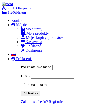
275 316
Projektov
31 206
Firiem
Kontakt
Môj účet
Moje firmy
Moje produkty
Moje skupiny produktov
Nastavenia
Obľúbené
Odhlásenie
Prihlásenie
Používateľské meno
Heslo
Pamätaj na ma
Zabudli ste heslo?
Registrácia