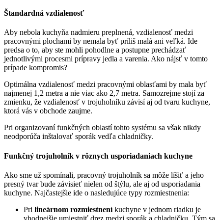
Štandardná vzdialenosť
Aby nebola kuchyňa nadmieru preplnená, vzdialenosť medzi
pracovnými plochami by nemala byť príliš malá ani veľká. Ide
predsa o to, aby ste mohli pohodlne a postupne prechádzať
jednotlivými procesmi prípravy jedla a varenia. Ako nájsť v tomto
prípade kompromis?
Optimálna vzdialenosť medzi pracovnými oblasťami by mala byť
najmenej 1,2 metra a nie viac ako 2,7 metra. Samozrejme stojí za
zmienku, že vzdialenosť v trojuholníku závisí aj od tvaru kuchyne,
ktorá vás v obchode zaujme.
Pri organizovaní funkčných oblastí tohto systému sa však nikdy
neodporúča inštalovať sporák vedľa chladničky.
Funkčný trojuholník v rôznych usporiadaniach kuchyne
Ako sme už spomínali, pracovný trojuholník sa môže líšiť a jeho
presný tvar bude závisieť nielen od štýlu, ale aj od usporiadania
kuchyne. Najčastejšie ide o nasledujúce typy rozmiestnenia:
Pri
lineárnom rozmiestnení
kuchyne v jednom riadku je
vhodnejšie umiestniť drez medzi sporák a chladničku. Tým sa