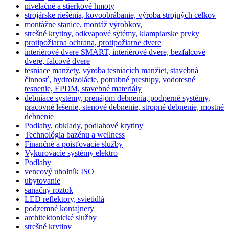
nivelačné a stierkové hmoty
strojárske riešenia, kovoobrábanie, výroba strojných celkov
montážne stanice, montáž výrobkov,
strešné krytiny, odkvapové sytémy, klampiarske prvky
protipožiarna ochrana, protipožiarne dvere
interiérové dvere SMART, interiérové dvere, bezfalcové
dvere, falcové dvere
tesniace manžety, výroba tesniacich manžiet, stavebná
činnosť, hydroizolácie, potrubné prestupy, vodotesné
tesnenie, EPDM, stavebné materiály
debniace systémy, prenájom debnenia, podperné systémy,
pracovné lešenie, stenové debnenie, stropné debnenie, mostné
debnenie
Podlahy, obklady, podlahové krytiny
Technológia bazénu a wellness
Finančné a poisťovacie služby
Vykurovacie systémy elektro
Podlahy
vencový uholník ISO
ubytovanie
sanačný roztok
LED reflektory, svietidlá
podzemné kontajnery
architektonické služby
strešné krytiny