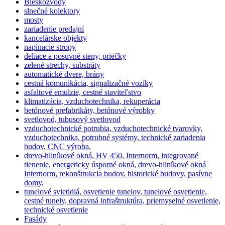
Bleskozvody
slnečné kolektory
mosty
zariadenie predajní
kancelárske objekty
napínacie stropy
deliace a posuvné steny, priečky
zelené strechy, substráty
automatické dvere, brány
cestná komunikácia, signalizačné vozíky
asfaltové emulzie, cestné staviteľstvo
klimatizácia, vzduchotechnika, rekuperácia
betónové prefabrikáty, betónové výrobky
svetlovod, tubusový svetlovod
vzduchotechnické potrubia, vzduchotechnické tvarovky,
vzduchotechnika, potrubné systémy, technické zariadenia
budov, CNC výroba,
drevo-hliníkové okná, HV 450, Internorm, integrované
tienenie, energeticky úsporné okná, drevo-hliníkové okná
Internorm, rekonštrukcia budov, historické budovy, pasívne
domy,
tunelové svietidlá, osvetlenie tunelov, tunelové osvetlenie,
cestné tunely, dopravná infraštruktúra, priemyselné osvetlenie,
technické osvetlenie
Fasády