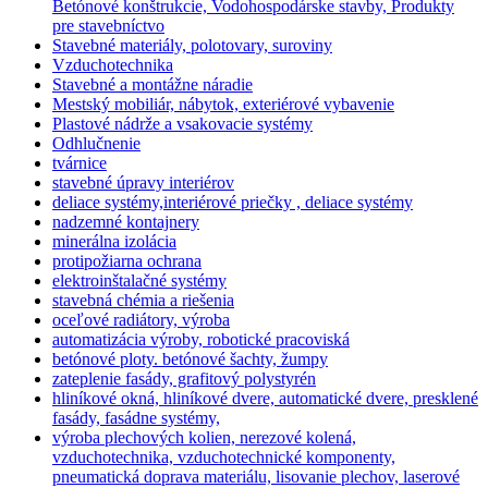
Betónové konštrukcie, Vodohospodárske stavby, Produkty
pre stavebníctvo
Stavebné materiály, polotovary, suroviny
Vzduchotechnika
Stavebné a montážne náradie
Mestský mobiliár, nábytok, exteriérové vybavenie
Plastové nádrže a vsakovacie systémy
Odhlučnenie
tvárnice
stavebné úpravy interiérov
deliace systémy,interiérové priečky , deliace systémy
nadzemné kontajnery
minerálna izolácia
protipožiarna ochrana
elektroinštalačné systémy
stavebná chémia a riešenia
oceľové radiátory, výroba
automatizácia výroby, robotické pracoviská
betónové ploty. betónové šachty, žumpy
zateplenie fasády, grafitový polystyrén
hliníkové okná, hliníkové dvere, automatické dvere, presklené
fasády, fasádne systémy,
výroba plechových kolien, nerezové kolená,
vzduchotechnika, vzduchotechnické komponenty,
pneumatická doprava materiálu, lisovanie plechov, laserové