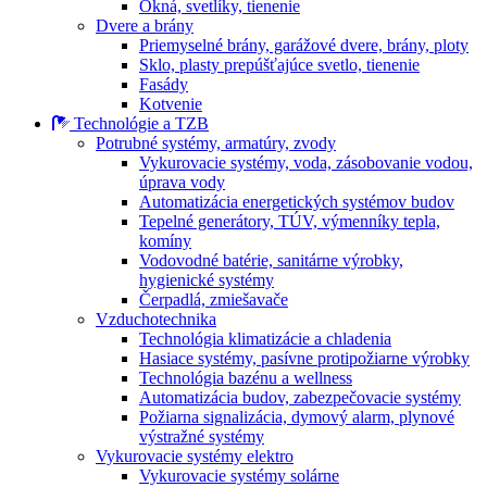
Okná, svetlíky, tienenie
Dvere a brány
Priemyselné brány, garážové dvere, brány, ploty
Sklo, plasty prepúšťajúce svetlo, tienenie
Fasády
Kotvenie
Technológie a TZB
Potrubné systémy, armatúry, zvody
Vykurovacie systémy, voda, zásobovanie vodou,
úprava vody
Automatizácia energetických systémov budov
Tepelné generátory, TÚV, výmenníky tepla,
komíny
Vodovodné batérie, sanitárne výrobky,
hygienické systémy
Čerpadlá, zmiešavače
Vzduchotechnika
Technológia klimatizácie a chladenia
Hasiace systémy, pasívne protipožiarne výrobky
Technológia bazénu a wellness
Automatizácia budov, zabezpečovacie systémy
Požiarna signalizácia, dymový alarm, plynové
výstražné systémy
Vykurovacie systémy elektro
Vykurovacie systémy solárne