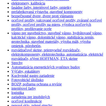
elektromery, kalibrácia
fasádne farby. interiérové farby, omietky
prefabrikovaná výstavba ,stavebné komponenty
bezpečnostné dvere, dvere proti vlámaniu
oceľové profily, valcované oceľové profily, zvárané oceľové
profily, oceľové profily na mieru, výrobca oceľových
profilov, profilovanie ocele
vápno pre stavebníctvo, stavebné vápno, hydrátované vápno,
kalcitické vápno, dolomitické vápno, stabilizácia zemín,
geotechnika, stavebné materiály, výroba mált, výroba
omietok, pórobetón,
rozvádzačové skrine, priemyselné rozvádzače,
elektrokomponenty, elektrotechnika, automatizácia, elektrické
rozvádzače, nVent HOFFMAN, ETA skrine
Strechy
Automatizácia energetických systémov budov
Výťahy, eskalátory
Kuchynské gastro zariadenie
Fotovoltické úložisko
BOZP, požiarna ochrana a revízie
interiérové farby
logistika
zariadenia pre imobilných
oceľové konštrukcie
penové sklo, zelené strechy