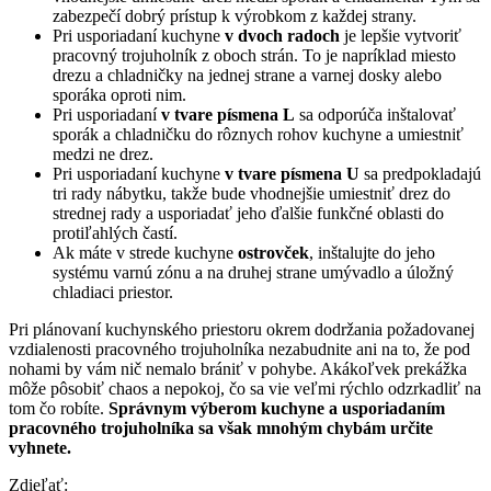
zabezpečí dobrý prístup k výrobkom z každej strany.
Pri usporiadaní kuchyne
v dvoch radoch
je lepšie vytvoriť
pracovný trojuholník z oboch strán. To je napríklad miesto
drezu a chladničky na jednej strane a varnej dosky alebo
sporáka oproti nim.
Pri usporiadaní
v tvare písmena L
sa odporúča inštalovať
sporák a chladničku do rôznych rohov kuchyne a umiestniť
medzi ne drez.
Pri usporiadaní kuchyne
v tvare písmena U
sa predpokladajú
tri rady nábytku, takže bude vhodnejšie umiestniť drez do
strednej rady a usporiadať jeho ďalšie funkčné oblasti do
protiľahlých častí.
Ak máte v strede kuchyne
ostrovček
, inštalujte do jeho
systému varnú zónu a na druhej strane umývadlo a úložný
chladiaci priestor.
Pri plánovaní kuchynského priestoru okrem dodržania požadovanej
vzdialenosti pracovného trojuholníka nezabudnite ani na to, že pod
nohami by vám nič nemalo brániť v pohybe. Akákoľvek prekážka
môže pôsobiť chaos a nepokoj, čo sa vie veľmi rýchlo odzrkadliť na
tom čo robíte.
Správnym výberom kuchyne a usporiadaním
pracovn
ého trojuholníka sa však mnohým chybám určite
vyhnete.
Zdieľať: