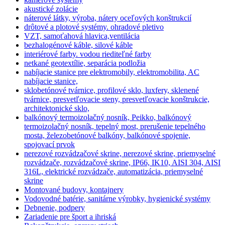
akustické zolácie
náterové látky, výroba, nátery oceľových konštrukcií
drôtové a plotové systémy. ohradové pletivo
VZT, samoťahová hlavica,ventilácia
bezhalogénové káble, silové káble
interiérové farby. vodou riediteľné farby
netkané geotextílie, separácia podložia
nabíjacie stanice pre elektromobily, elektromobilita, AC
nabíjacie stanice,
sklobetónové tvárnice, profilové sklo, luxfery, sklenené
tvárnice, presvetľovacie steny, presvetľovacie konštrukcie,
architektonické sklo,
balkónový termoizolačný nosník, Peikko, balkónový
termoizolačný nosník, tepelný most, prerušenie tepelného
mosta, železobetónové balkóny, balkónové spojenie,
spojovací prvok
nerezové rozvádzačové skrine, nerezové skrine, priemyselné
rozvádzače, rozvádzačové skrine, IP66, IK10, AISI 304, AISI
316L, elektrické rozvádzače, automatizácia, priemyselné
skrine
Montované budovy, kontajnery
Vodovodné batérie, sanitárne výrobky, hygienické systémy
Debnenie, podpery
Zariadenie pre šport a ihriská