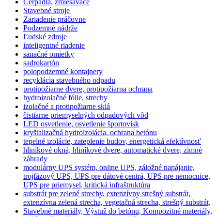
Čerpadlá, zmiešavače
Stavebné stroje
Zariadenie práčovne
Podzemné nádrže
Ľudské zdroje
inteligentné riadenie
sanačné omietky
sadrokartón
polopodzemné kontajnery
recyklácia stavebného odpadu
protipožiarne dvere, protipožiarna ochrana
hydroizolačné fólie, strechy
izolačné a protipožiarne sklá
čistiarne priemyselných odpadových vôd
LED osvetlenie, osvetlenie športovísk
kryštalizačná hydroizolácia, ochrana betónu
tepelné izolácie, zateplenie budov, energetická efektívnosť
hliníkové okná, hliníkové dvere, automatické dvere, zimné
záhrady
modulárny UPS systém, online UPS, záložné napájanie,
trojfázový UPS, UPS pre dátové centrá, UPS pre nemocnice,
UPS pre priemysel, kritická infraštruktúra
substrát pre zelené strechy, extenzívny strešný substrát,
extenzívna zelená strecha, vegetačná strecha, strešný substrát,
Stavebné materiály, Výstuž do betónu, Kompozitné materiály,