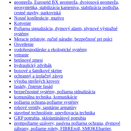
geomreža, Eurogrid BX geomreža, dvojosová geomreža,
geosyntetika, stabilizácia kameniva, stabilizácia podložia,
cestné stavby, parkoviská
Nosné konštrukcie, murivo
Kotvenie
Požiarna signalizácia, dymový alarm, plynové výstražné
systémy
Meracie prístroje, ručné náradie, bezpečnosť pri práci
Osvetlenie
vodohospodárske a ekologické systémy
vetranie
betónové zmesi
hydraulický zdvihák
boxové a šatníkové skrine
ochranný a izolačný zásyp
výroba strešných krovov
fasády, čistenie fasád
bezpečnostné systémy, požiarna sidnalizácia
komunálna technika, komunikácie
požiarna ochrana,požiarne systémy
rohové ventily, sanitárne armatúry
stavebné technológie, upevňovacia technika
GRP potrubia, sklolaminátové potrubia
protipožiarne uzávery, pasívna požiarna ochrana, dymové
zábrany, požiarne rolety, FIBREroll, SMOKEbarrier,