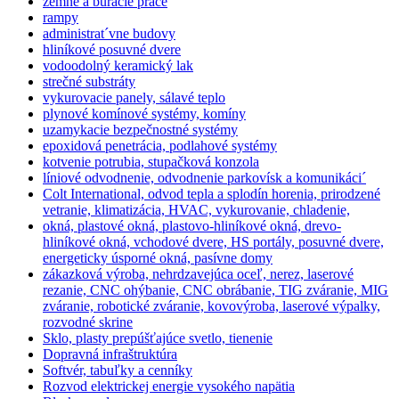
zemné a búracie práce
rampy
administrat´vne budovy
hliníkové posuvné dvere
vodoodolný keramický lak
strečné substráty
vykurovacie panely, sálavé teplo
plynové komínové systémy, komíny
uzamykacie bezpečnostné systémy
epoxidová penetrácia, podlahové systémy
kotvenie potrubia, stupačková konzola
líniové odvodnenie, odvodnenie parkovísk a komunikáci´
Colt International, odvod tepla a splodín horenia, prirodzené
vetranie, klimatizácia, HVAC, vykurovanie, chladenie,
okná, plastové okná, plastovo-hliníkové okná, drevo-
hliníkové okná, vchodové dvere, HS portály, posuvné dvere,
energeticky úsporné okná, pasívne domy
zákazková výroba, nehrdzavejúca oceľ, nerez, laserové
rezanie, CNC ohýbanie, CNC obrábanie, TIG zváranie, MIG
zváranie, robotické zváranie, kovovýroba, laserové výpalky,
rozvodné skrine
Sklo, plasty prepúšťajúce svetlo, tienenie
Dopravná infraštruktúra
Softvér, tabuľky a cenníky
Rozvod elektrickej energie vysokého napätia