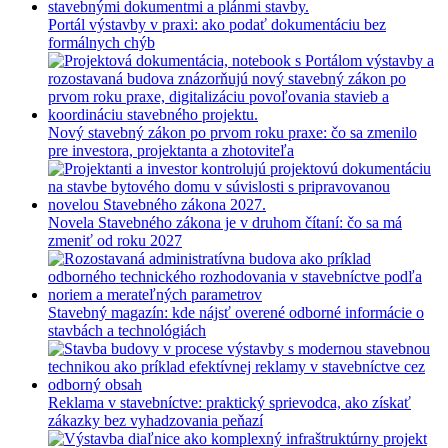
Portál výstavby v praxi: ako podať dokumentáciu bez
formálnych chýb
Nový stavebný zákon po prvom roku praxe: čo sa zmenilo
pre investora, projektanta a zhotoviteľa
Novela Stavebného zákona je v druhom čítaní: čo sa má
zmeniť od roku 2027
Stavebný magazín: kde nájsť overené odborné informácie o
stavbách a technológiách
Reklama v stavebníctve: praktický sprievodca, ako získať
zákazky bez vyhadzovania peňazí