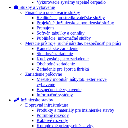
Vykurovacie systémy tepelné čerpadlo
Služby a vybavenie
Finančné a poisťovacie služby
Realitné a sprostredkovateľské služby
Projekčné, inžinierske a poradenské služby
Prenájom
Softvér, tabuľky a cenníky
Publikácie, informačné služby
Meracie prístroje, ručné náradie, bezpečnosť pri práci
Kancelárske zariadenie
Skladové zariadenie
Kuchynské gastro zariadenie
Obchodné zariadenie
Zariadenie pre šport a ihriská
Zariadenie práčovne
Mestský mobiliár, nábytok, exteriérové
vybavenie
Bezpečnostné vybavenie
Informačné systémy
Inžinierske stavby
Dopravná infraštruktúra
Produkty a materiály pre inžinierske stavby
Potrubné rozvody
Káblové rozvody
Komplexné priemyselné stavby