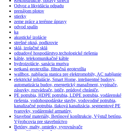
Rekonštrukcie, opravy striech
Odvoz a likvidácia odpadu
prenájom plotov
stierky
zeme práce a terénne úpravy
odvod spalín
ka
akustické izolácie
strešné okná, podkrovie
sklá, izolačné sklá
odpadové hospodárstvo,techologické riešenia
káble, telekomunikačné káble
hydroizolácie, sanácia muriva
netkaná geotextília, filtračná geotextília
wallbox, nabíjacia stanica pre elektromobily, AC nabíjanie
elektrické inštalácie, Smart Home, inteligentné budovy,
automatizácia budov, energetický manažment, vypínače,
zásuvky, rozvádzače, ističe, prúdové chrániče,
PE potrubia, HDPE potrubia, LDPE potrubia, vodárenské
riešenia, vodohospodárske stavby, vodovodné potrubia,
kanalizačné potrubia, tlaková kanalizácia, segmentové PE
tvarovky, vodárenské armatúry,
Stavebné materiály, Betónové konštrukcie, Výstuž betónu,
Výrobcovia pre stavebníctvo
Betóny, malty, omietky, vyrovnávače