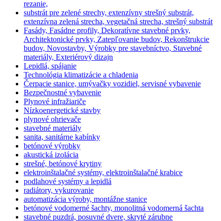
rezanie,
substrát pre zelené strechy, extenzívny strešný substrát,
extenzívna zelená strecha, vegetačná strecha, strešný substrát
Fasády, Fasádne profily, Dekoratívne stavebné prvky,
Architektonické prvky, Zatepľovanie budov, Rekonštrukcie
budov, Novostavby, Výrobky pre stavebníctvo, Stavebné
materiály, Exteriérový dizajn
Lepidlá, spájanie
Technológia klimatizácie a chladenia
Čerpacie stanice, umývačky vozidiel, servisné vybavenie
Bezpečnostné vybavenie
Plynové infražiariče
Nízkoenergetické stavby
plynové ohrievače
stavebné materiály
sanita, sanitárne kabínky
betónové výrobky
akustická izolácia
strešné, betónové krytiny
elektroinštalačné systémy, elektroinštalačné krabice
podlahové systémy a lepidlá
radiátory, vykurovanie
automatizácia výroby, montážne stanice
betónové vodomerné šachty, monolitná vodomerná šachta
stavebné puzdrá, posuvné dvere, skryté zárubne