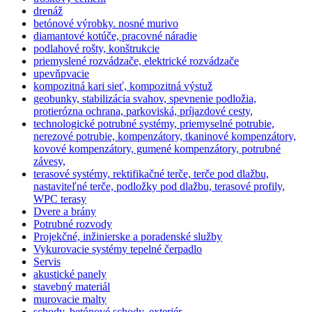
drenáž
betónové výrobky. nosné murivo
diamantové kotúče, pracovné náradie
podlahové rošty, konštrukcie
priemyslené rozvádzače, elektrické rozvádzače
upevňpvacie
kompozitná kari sieť, kompozitná výstuž
geobunky, stabilizácia svahov, spevnenie podložia,
protierózna ochrana, parkoviská, príjazdové cesty,
technologické potrubné systémy, priemyselné potrubie,
nerezové potrubie, kompenzátory, tkaninové kompenzátory,
kovové kompenzátory, gumené kompenzátory, potrubné
závesy,
terasové systémy, rektifikačné terče, terče pod dlažbu,
nastaviteľné terče, podložky pod dlažbu, terasové profily,
WPC terasy
Dvere a brány
Potrubné rozvody
Projekčné, inžinierske a poradenské služby
Vykurovacie systémy tepelné čerpadlo
Servis
akustické panely
stavebný materiál
murovacie malty
schody, betónové schody, exteriér