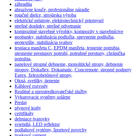
zábradlia
abrazívne kouče, profesionálne náradie
rotačné dielce, strojárska výroba
elektrické prístroje, elektrotechnický priemysel
strešné doplnky, strešné odvetranie
kompozitné stavebné výrobky, kompozity v stavebníctve
geobunky, stabilizácia podložia, spevnenie podložia,
geotextílie, stabilizácia svahov
tesniaca manžeta C, EPDM manžeta, tesnenie potrubia,
utesnenie prestupov potrubí, potrubné prestupy, chránička
potrubia,
panelové stropné debnenie, monolitické stropy, debnenie
stropov, Dokaflex, Dokamatic, Concremote, stropné podpery
Eurex, železobetónové stropy,
Okná, svetlíky, tienenie
Káblové rozvody
Realitné a sprostredkovateľské služby
Vykurovacie systémy solárne
Predaj
plynové kotly
certifikáty
debniace tvarovky
svietidlá, LED reflektor
podlahové systémy, športové povrchy
troskový cement