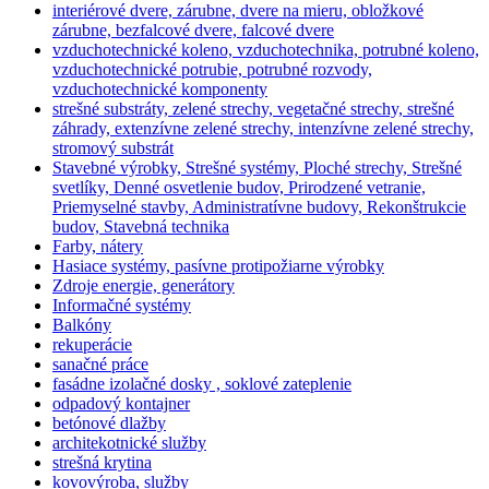
interiérové dvere, zárubne, dvere na mieru, obložkové
zárubne, bezfalcové dvere, falcové dvere
vzduchotechnické koleno, vzduchotechnika, potrubné koleno,
vzduchotechnické potrubie, potrubné rozvody,
vzduchotechnické komponenty
strešné substráty, zelené strechy, vegetačné strechy, strešné
záhrady, extenzívne zelené strechy, intenzívne zelené strechy,
stromový substrát
Stavebné výrobky, Strešné systémy, Ploché strechy, Strešné
svetlíky, Denné osvetlenie budov, Prirodzené vetranie,
Priemyselné stavby, Administratívne budovy, Rekonštrukcie
budov, Stavebná technika
Farby, nátery
Hasiace systémy, pasívne protipožiarne výrobky
Zdroje energie, generátory
Informačné systémy
Balkóny
rekuperácie
sanačné práce
fasádne izolačné dosky , soklové zateplenie
odpadový kontajner
betónové dlažby
architekotnické služby
strešná krytina
kovovýroba, služby