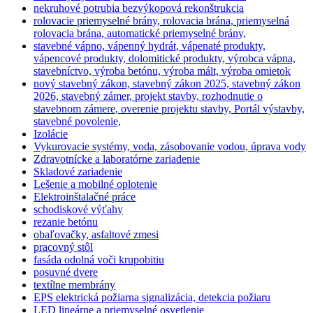
nekruhové potrubia bezvýkopová rekonštrukcia
rolovacie priemyselné brány, rolovacia brána, priemyselná
rolovacia brána, automatické priemyselné brány,
stavebné vápno, vápenný hydrát, vápenaté produkty,
vápencové produkty, dolomitické produkty, výrobca vápna,
stavebníctvo, výroba betónu, výroba mált, výroba omietok
nový stavebný zákon, stavebný zákon 2025, stavebný zákon
2026, stavebný zámer, projekt stavby, rozhodnutie o
stavebnom zámere, overenie projektu stavby, Portál výstavby,
stavebné povolenie,
Izolácie
Vykurovacie systémy, voda, zásobovanie vodou, úprava vody
Zdravotnícke a laboratórne zariadenie
Skladové zariadenie
Lešenie a mobilné oplotenie
Elektroinštalačné práce
schodiskové výťahy
rezanie betónu
obaľovačky, asfaltové zmesi
pracovný stôl
fasáda odolná voči krupobitiu
posuvné dvere
textílne membrány
EPS elektrická požiarna signalizácia, detekcia požiaru
LED lineárne a priemyselné osvetlenie