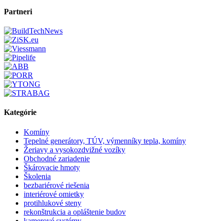
Partneri
Kategórie
Komíny
Tepelné generátory, TÚV, výmenníky tepla, komíny
Žeriavy a vysokozdvižné vozíky
Obchodné zariadenie
Škárovacie hmoty
Školenia
bezbariérové riešenia
interiérové omietky
protihlukové steny
rekonštrukcia a opláštenie budov
kamerové systémy