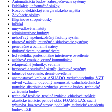
Automatizácia budov, zabezpečovacie systémy
Publikácie, informačné služby
Rozvod elektrickej energie nízkeho napätia
Zdvíhacie plošiny
filigránové stropné dosky
ložiská
umývadlové armatúty
administratívne budovy
nehorľavý tepelnoizolačný fasádny systém
plastové nádrže, retenčné a skladovacie systémy
penetračné a ochranné nátery
únikové dvere. posuvné dvere
led svietidlá, profesionálne interiérové osvetlenie
asfaltové emulzie, cestné komunikácie
rekuperačné jednotky, vetranie
betónové a studničné skruže, šachtové systémy
tubusové osvetlenie, denné osvetlenie
anemostatová krabica, ASHADQ, vzduchotechnika, VZT,
odvod vzduchu, odvodný anemostat, vzduchotechnické
potrubie, distribúcia vzduchu, vetranie budov, technické
zariadenia budov
technické izolácie, tepelné izolácie, chladové izolácie,
akustické izolácie, penové sklo, FOAMGLAS, suchá
výstavba, kazetové stropy, podhľady, technické zariadenia
budov, TZB,