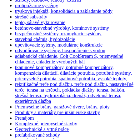
protipožiarne systémy
trysková injektáž, konsolidácia a zakladanie pôdy
strešné substráty
teplo, sálavé vykurovanie
betónovo-stavebné výrobky, komínové systémy
bezpečnostné systémy, uzamykacie systémy
stavebná chémia, hydoizolácie
upevňovacie sytémy, modulárne konštrukcie
odvodňovacie systémy. hospodárenie s vodou
adiabatické chladenie, Colt CoolStream S, priemyselné
chladenie, chladenie výrobných hál
tkaninové kompenzátory, potrubné kompenzátory,
kompenzácia dilatácií, dilatácie potrubia, potrubné systémy,
priemyselné potrubia, spalinové potrubia, vysoké teploty,
rektifikačné terče pod dlažbu, terče pod dlažbu, nastaviteľné
terče, terasa na terčoch, pokládka dlažby, terasa, balkón,
strešná terasa, hydroizolácia, drenáž, odvetraná terasa,
exteriérová dlažba
Priemyselné brány, garážové dvere, brány, ploty
Produkty a materiály pre inžinierske stavby
Prenájom
Komplexné priemyselné stavby
Geotechnické a vrtné práce
prefabrikované schody