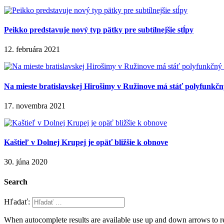
Peikko predstavuje nový typ pätky pre subtílnejšie stĺpy
12. februára 2021
Na mieste bratislavskej Hirošimy v Ružinove má stáť polyfunkčn
17. novembra 2021
Kaštieľ v Dolnej Krupej je opäť bližšie k obnove
30. júna 2020
Search
Hľadať:
When autocomplete results are available use up and down arrows to re