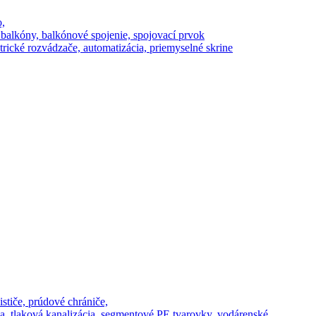
o,
 balkóny, balkónové spojenie, spojovací prvok
rické rozvádzače, automatizácia, priemyselné skrine
stiče, prúdové chrániče,
a, tlaková kanalizácia, segmentové PE tvarovky, vodárenské