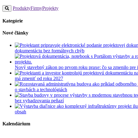
Produkty
Firmy
Projekty
Kategórie
Nové články
dokumentáciu bez formálnych chýb
Nový stavebný zákon po prvom roku praxe: čo sa zmenilo pre in
má zmeniť od roku 2027
o stavbách a technológiách
bez vyhadzovania peňazí
obsah
Kalendárium