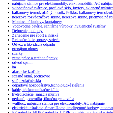
nabíjacie stanice pre elektromobily, elektromobilita, AC nabíjaci
sklobetónové tvárnice, profilové sklo, luxfery, sklenené tvárnic
balkónový termoizolačný nosník, Peikko, balkónový termoizola
nerezové rozvádzačové skrine, nerezové skrine, priemyselné ro
Montované budovy, kontajnery
Vodovodné batérie, sanitárne výrobky, hygienické systémy
Debnenie, podpery
Zariadenie pre šport a ihriská
Rekonštrukcie, opravy striech
Odvoz a likvidácia odpadu
prenájom plotov
stierky
zeme práce a terénne úpravy
odvod spalín
ka
akustické izolácie
strešné okná, podkrovie
sklá, izolačné sklá
odpadové hospodárstvo,techologické riešenia
káble, telekomunikačné káble
hydroizolácie, sanácia muriva
netkaná geotextília, filtračná geotextília
wallbox, nabíjacia stanica pre elektromobily, AC nabíjanie
elektrické inštalácie, Smart Home, inteligentné budovy, automa
PE potrubia, HDPE potrubia, LDPE potrubia, vodárenské riešen