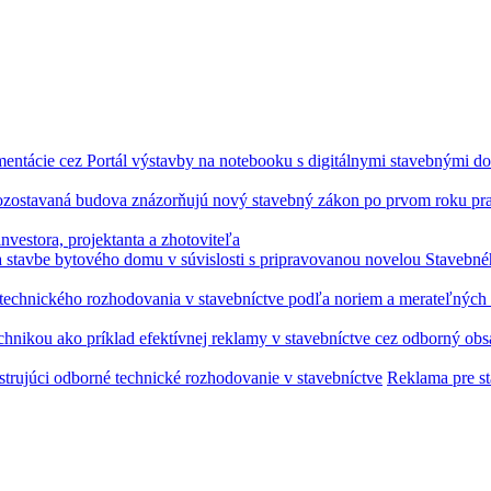
vestora, projektanta a zhotoviteľa
Reklama pre s