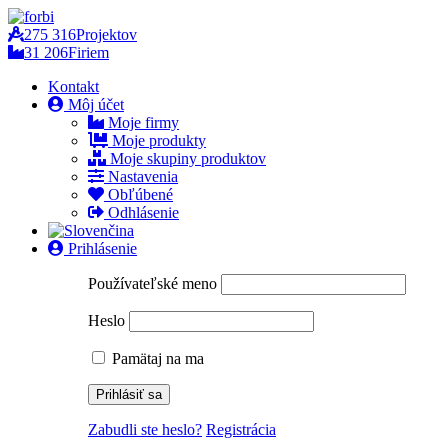
275 316
Projektov
31 206
Firiem
Kontakt
Môj účet
Moje firmy
Moje produkty
Moje skupiny produktov
Nastavenia
Obľúbené
Odhlásenie
Prihlásenie
Používateľské meno
Heslo
Pamätaj na ma
Zabudli ste heslo?
Registrácia