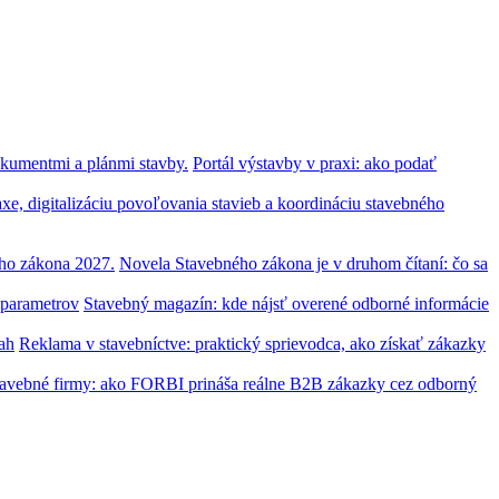
Portál výstavby v praxi: ako podať
Novela Stavebného zákona je v druhom čítaní: čo sa
Stavebný magazín: kde nájsť overené odborné informácie
Reklama v stavebníctve: praktický sprievodca, ako získať zákazky
tavebné firmy: ako FORBI prináša reálne B2B zákazky cez odborný