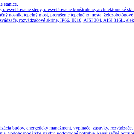
e stanice,
e, presvetľovacie steny, presvetľovacie konštrukcie, architektonické skl
čný nosník, tepelný most, prerušenie tepelného mosta, železobetónové
zvádzače, rozvádzačové skrine, IP66, IK10, AISI 304, AISI 316L, elekt
tizácia budov, energetický manažment, vypínače, zásuvky, rozvádzače, i
ia, vodohospodárske stavby, vodovodné potrubia, kanalizačné potrubi