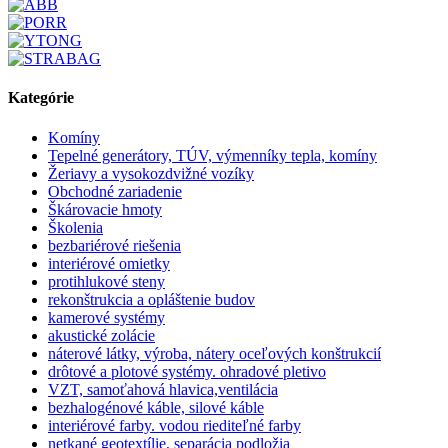
Kategórie
Komíny
Tepelné generátory, TÚV, výmenníky tepla, komíny
Žeriavy a vysokozdvižné vozíky
Obchodné zariadenie
Škárovacie hmoty
Školenia
bezbariérové riešenia
interiérové omietky
protihlukové steny
rekonštrukcia a opláštenie budov
kamerové systémy
akustické zolácie
náterové látky, výroba, nátery oceľových konštrukcií
drôtové a plotové systémy. ohradové pletivo
VZT, samoťahová hlavica,ventilácia
bezhalogénové káble, silové káble
interiérové farby. vodou riediteľné farby
netkané geotextílie, separácia podložia