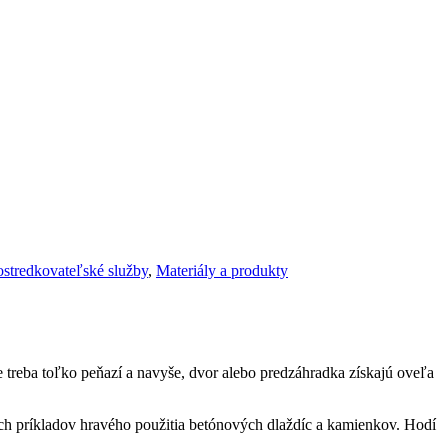
rostredkovateľské služby
,
Materiály a produkty
reba toľko peňazí a navyše, dvor alebo predzáhradka získajú oveľa
ých príkladov hravého použitia betónových dlaždíc a kamienkov. Hodí