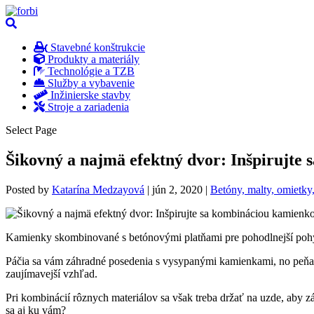
Stavebné konštrukcie
Produkty a materiály
Technológie a TZB
Služby a vybavenie
Inžinierske stavby
Stroje a zariadenia
Select Page
Šikovný a najmä efektný dvor: Inšpirujte
Posted by
Katarína Medzayová
|
jún 2, 2020
|
Betóny, malty, omietky
Kamienky skombinované s betónovými platňami pre pohodlnejší pohyb
Páčia sa vám záhradné posedenia s vysypanými kamienkami, no peňaž
zaujímavejší vzhľad.
Pri kombinácií rôznych materiálov sa však treba držať na uzde, aby 
sa aj ku vám?