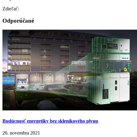
Zdieľať:
Odporúčané
Budúcnosť energetiky bez skleníkového plynu
26. novembra 2021