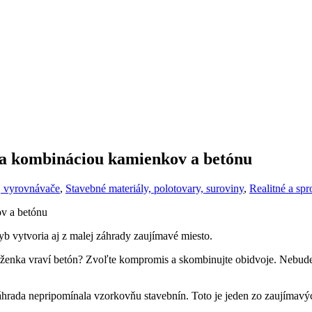
 sa kombináciou kamienkov a betónu
, vyrovnávače
,
Stavebné materiály, polotovary, suroviny
,
Realitné a sp
 vytvoria aj z malej záhrady zaujímavé miesto.
enka vraví betón? Zvoľte kompromis a skombinujte obidvoje. Nebude t
záhrada nepripomínala vzorkovňu stavebnín. Toto je jeden zo zaujímav