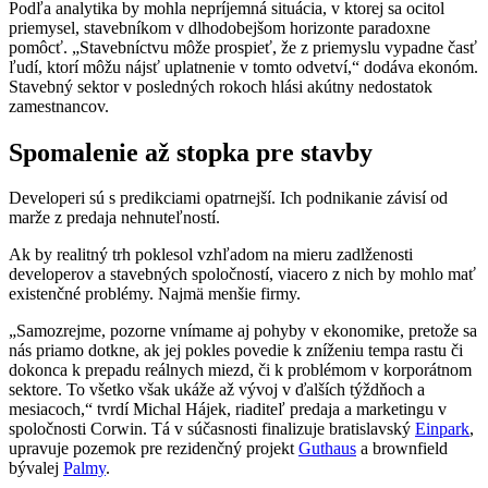
Podľa analytika by mohla nepríjemná situácia, v ktorej sa ocitol
priemysel, stavebníkom v dlhodobejšom horizonte paradoxne
pomôcť. „Stavebníctvu môže prospieť, že z priemyslu vypadne časť
ľudí, ktorí môžu nájsť uplatnenie v tomto odvetví,“ dodáva ekonóm.
Stavebný sektor v posledných rokoch hlási akútny nedostatok
zamestnancov.
Spomalenie až stopka pre stavby
Developeri sú s predikciami opatrnejší. Ich podnikanie závisí od
marže z predaja nehnuteľností.
Ak by realitný trh poklesol vzhľadom na mieru zadlženosti
developerov a stavebných spoločností, viacero z nich by mohlo mať
existenčné problémy. Najmä menšie firmy.
„Samozrejme, pozorne vnímame aj pohyby v ekonomike, pretože sa
nás priamo dotkne, ak jej pokles povedie k zníženiu tempa rastu či
dokonca k prepadu reálnych miezd, či k problémom v korporátnom
sektore. To všetko však ukáže až vývoj v ďalších týždňoch a
mesiacoch,“ tvrdí Michal Hájek, riaditeľ predaja a marketingu v
spoločnosti Corwin. Tá v súčasnosti finalizuje bratislavský
Einpark
,
upravuje pozemok pre rezidenčný projekt
Guthaus
a brownfield
bývalej
Palmy
.