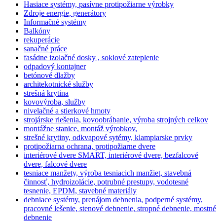
Hasiace systémy, pasívne protipožiarne výrobky
Zdroje energie, generátory
Informačné systémy
Balkóny
rekuperácie
sanačné práce
fasádne izolačné dosky , soklové zateplenie
odpadový kontajner
betónové dlažby
architekotnické služby
strešná krytina
kovovýroba, služby
nivelačné a stierkové hmoty
strojárske riešenia, kovoobrábanie, výroba strojných celkov
montážne stanice, montáž výrobkov,
strešné krytiny, odkvapové sytémy, klampiarske prvky
protipožiarna ochrana, protipožiarne dvere
interiérové dvere SMART, interiérové dvere, bezfalcové
dvere, falcové dvere
tesniace manžety, výroba tesniacich manžiet, stavebná
činnosť, hydroizolácie, potrubné prestupy, vodotesné
tesnenie, EPDM, stavebné materiály
debniace systémy, prenájom debnenia, podperné systémy,
pracovné lešenie, stenové debnenie, stropné debnenie, mostné
debnenie