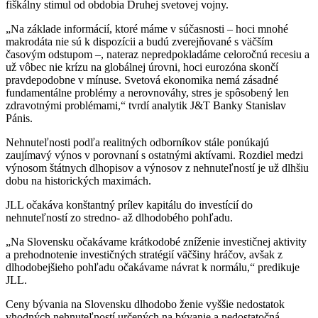
fiškálny stimul od obdobia Druhej svetovej vojny.
„Na základe informácií, ktoré máme v súčasnosti – hoci mnohé
makrodáta nie sú k dispozícii a budú zverejňované s väčším
časovým odstupom –, nateraz nepredpokladáme celoročnú recesiu a
už vôbec nie krízu na globálnej úrovni, hoci eurozóna skončí
pravdepodobne v mínuse. Svetová ekonomika nemá zásadné
fundamentálne problémy a nerovnováhy, stres je spôsobený len
zdravotnými problémami,“ tvrdí analytik J&T Banky Stanislav
Pánis.
Nehnuteľnosti podľa realitných odborníkov stále ponúkajú
zaujímavý výnos v porovnaní s ostatnými aktívami. Rozdiel medzi
výnosom štátnych dlhopisov a výnosov z nehnuteľností je už dlhšiu
dobu na historických maximách.
JLL očakáva konštantný prílev kapitálu do investícií do
nehnuteľností zo stredno- až dlhodobého pohľadu.
„Na Slovensku očakávame krátkodobé zníženie investičnej aktivity
a prehodnotenie investičných stratégií väčšiny hráčov, avšak z
dlhodobejšieho pohľadu očakávame návrat k normálu,“ predikuje
JLL.
Ceny bývania na Slovensku dlhodobo ženie vyššie nedostatok
vhodných nehnuteľností určených na bývanie a nedostatočná