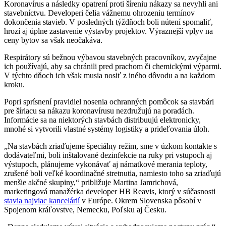
Koronavírus a následky opatrení proti šíreniu nákazy sa nevyhli ani
stavebníctvu. Developeri čelia vážnemu ohrozeniu termínov
dokončenia stavieb. V posledných týždňoch boli nútení spomaliť,
hrozí aj úplne zastavenie výstavby projektov. Výraznejší vplyv na
ceny bytov sa však neočakáva.
Respirátory sú bežnou výbavou stavebných pracovníkov, zvyčajne
ich používajú, aby sa chránili pred prachom či chemickými výparmi.
V týchto dňoch ich však musia nosiť z iného dôvodu a na každom
kroku.
Popri sprísnení pravidiel nosenia ochranných pomôcok sa stavbári
pre šíriacu sa nákazu koronavírusu nezdružujú na poradách.
Informácie sa na niektorých stavbách distribuujú elektronicky,
mnohé si vytvorili vlastné systémy logistiky a prideľovania úloh.
„Na stavbách zriaďujeme špeciálny režim, sme v úzkom kontakte s
dodávateľmi, boli inštalované dezinfekcie na ruky pri vstupoch aj
výstupoch, plánujeme vykonávať aj námatkové merania teploty,
zrušené boli veľké koordinačné stretnutia, namiesto toho sa zriaďujú
menšie akčné skupiny,“ približuje Martina Jamrichová,
marketingová manažérka developer HB Reavis, ktorý v súčasnosti
stavia najviac kancelárií
v Európe. Okrem Slovenska pôsobí v
Spojenom kráľovstve, Nemecku, Poľsku aj Česku.