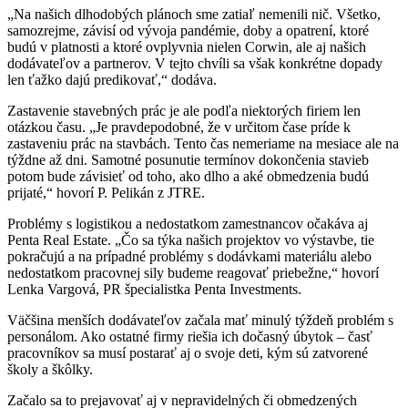
„Na našich dlhodobých plánoch sme zatiaľ nemenili nič. Všetko,
samozrejme, závisí od vývoja pandémie, doby a opatrení, ktoré
budú v platnosti a ktoré ovplyvnia nielen Corwin, ale aj našich
dodávateľov a partnerov. V tejto chvíli sa však konkrétne dopady
len ťažko dajú predikovať,“ dodáva.
Zastavenie stavebných prác je ale podľa niektorých firiem len
otázkou času. „Je pravdepodobné, že v určitom čase príde k
zastaveniu prác na stavbách. Tento čas nemeriame na mesiace ale na
týždne až dni. Samotné posunutie termínov dokončenia stavieb
potom bude závisieť od toho, ako dlho a aké obmedzenia budú
prijaté,“ hovorí P. Pelikán z JTRE.
Problémy s logistikou a nedostatkom zamestnancov očakáva aj
Penta Real Estate. „Čo sa týka našich projektov vo výstavbe, tie
pokračujú a na prípadné problémy s dodávkami materiálu alebo
nedostatkom pracovnej sily budeme reagovať priebežne,“ hovorí
Lenka Vargová, PR špecialistka Penta Investments.
Väčšina menších dodávateľov začala mať minulý týždeň problém s
personálom. Ako ostatné firmy riešia ich dočasný úbytok – časť
pracovníkov sa musí postarať aj o svoje deti, kým sú zatvorené
školy a škôlky.
Začalo sa to prejavovať aj v nepravidelných či obmedzených