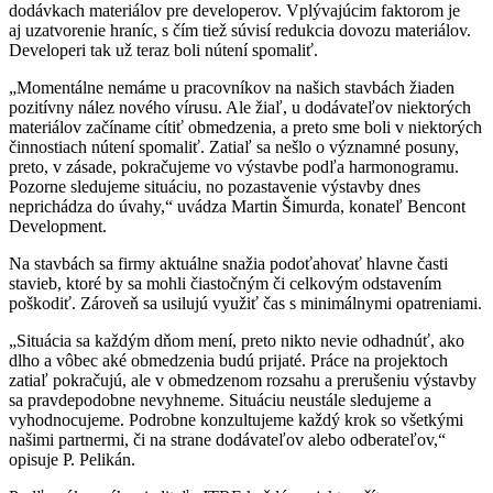
dodávkach materiálov pre developerov. Vplývajúcim faktorom je
aj uzatvorenie hraníc, s čím tiež súvisí redukcia dovozu materiálov.
Developeri tak už teraz boli nútení spomaliť.
„Momentálne nemáme u pracovníkov na našich stavbách žiaden
pozitívny nález nového vírusu. Ale žiaľ, u dodávateľov niektorých
materiálov začíname cítiť obmedzenia, a preto sme boli v niektorých
činnostiach nútení spomaliť. Zatiaľ sa nešlo o významné posuny,
preto, v zásade, pokračujeme vo výstavbe podľa harmonogramu.
Pozorne sledujeme situáciu, no pozastavenie výstavby dnes
neprichádza do úvahy,“ uvádza Martin Šimurda, konateľ Bencont
Development.
Na stavbách sa firmy aktuálne snažia podoťahovať hlavne časti
stavieb, ktoré by sa mohli čiastočným či celkovým odstavením
poškodiť. Zároveň sa usilujú využiť čas s minimálnymi opatreniami.
„Situácia sa každým dňom mení, preto nikto nevie odhadnúť, ako
dlho a vôbec aké obmedzenia budú prijaté. Práce na projektoch
zatiaľ pokračujú, ale v obmedzenom rozsahu a prerušeniu výstavby
sa pravdepodobne nevyhneme. Situáciu neustále sledujeme a
vyhodnocujeme. Podrobne konzultujeme každý krok so všetkými
našimi partnermi, či na strane dodávateľov alebo odberateľov,“
opisuje P. Pelikán.