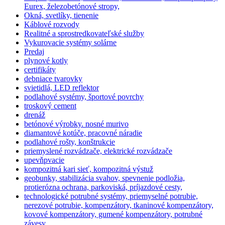
Eurex, železobetónové stropy,
Okná, svetlíky, tienenie
Káblové rozvody
Realitné a sprostredkovateľské služby
Vykurovacie systémy solárne
Predaj
plynové kotly
certifikáty
debniace tvarovky
svietidlá, LED reflektor
podlahové systémy, športové povrchy
troskový cement
drenáž
betónové výrobky. nosné murivo
diamantové kotúče, pracovné náradie
podlahové rošty, konštrukcie
priemyslené rozvádzače, elektrické rozvádzače
upevňpvacie
kompozitná kari sieť, kompozitná výstuž
geobunky, stabilizácia svahov, spevnenie podložia,
protierózna ochrana, parkoviská, príjazdové cesty,
technologické potrubné systémy, priemyselné potrubie,
nerezové potrubie, kompenzátory, tkaninové kompenzátory,
kovové kompenzátory, gumené kompenzátory, potrubné
závesy,