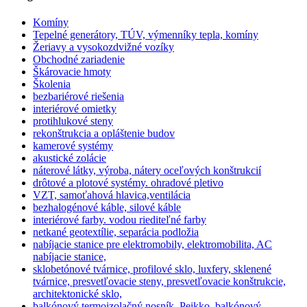
Komíny
Tepelné generátory, TÚV, výmenníky tepla, komíny
Žeriavy a vysokozdvižné vozíky
Obchodné zariadenie
Škárovacie hmoty
Školenia
bezbariérové riešenia
interiérové omietky
protihlukové steny
rekonštrukcia a opláštenie budov
kamerové systémy
akustické zolácie
náterové látky, výroba, nátery oceľových konštrukcií
drôtové a plotové systémy. ohradové pletivo
VZT, samoťahová hlavica,ventilácia
bezhalogénové káble, silové káble
interiérové farby. vodou riediteľné farby
netkané geotextílie, separácia podložia
nabíjacie stanice pre elektromobily, elektromobilita, AC
nabíjacie stanice,
sklobetónové tvárnice, profilové sklo, luxfery, sklenené
tvárnice, presvetľovacie steny, presvetľovacie konštrukcie,
architektonické sklo,
balkónový termoizolačný nosník, Peikko, balkónový