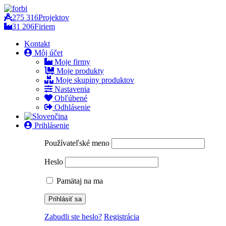
275 316
Projektov
31 206
Firiem
Kontakt
Môj účet
Moje firmy
Moje produkty
Moje skupiny produktov
Nastavenia
Obľúbené
Odhlásenie
Prihlásenie
Používateľské meno
Heslo
Pamätaj na ma
Zabudli ste heslo?
Registrácia