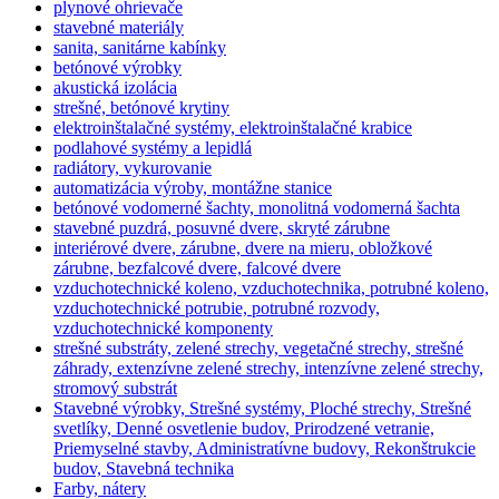
plynové ohrievače
stavebné materiály
sanita, sanitárne kabínky
betónové výrobky
akustická izolácia
strešné, betónové krytiny
elektroinštalačné systémy, elektroinštalačné krabice
podlahové systémy a lepidlá
radiátory, vykurovanie
automatizácia výroby, montážne stanice
betónové vodomerné šachty, monolitná vodomerná šachta
stavebné puzdrá, posuvné dvere, skryté zárubne
interiérové dvere, zárubne, dvere na mieru, obložkové
zárubne, bezfalcové dvere, falcové dvere
vzduchotechnické koleno, vzduchotechnika, potrubné koleno,
vzduchotechnické potrubie, potrubné rozvody,
vzduchotechnické komponenty
strešné substráty, zelené strechy, vegetačné strechy, strešné
záhrady, extenzívne zelené strechy, intenzívne zelené strechy,
stromový substrát
Stavebné výrobky, Strešné systémy, Ploché strechy, Strešné
svetlíky, Denné osvetlenie budov, Prirodzené vetranie,
Priemyselné stavby, Administratívne budovy, Rekonštrukcie
budov, Stavebná technika
Farby, nátery