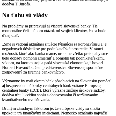
dodáva T. Jurdák.
Na ťahu sú vlády
Na problémy sa pripravujú aj viaceré slovenské banky. Tie
momentálne čelia náporu otázok od svojich klientov, čo sa bude
ďalej diať.
„Sme si vedomí aktuálnej situácie týkajúcej sa koronavírusu a jej
negatívnych dôsledkov pre podnikateľské prostredie. V rámci
možností, ktoré ako banka máme, urobíme všetko preto, aby sme
tieto dopady pomohli zmierniť a pomohli tak podnikateľskému
sektoru, na ktorom stojí a padá slovenská ekonomika,“ hovorí
Norbert Hovančák, člen predstavenstva Slovenskej sporiteľne
zodpovedný za firemné bankovníctvo.
Významne by mali okrem bánk pôsobiacich na Slovensku pomôcť
aj bezprecedentné kroky centrálnych bánk vrátane Európskej
centrálnej banky (ECB), ktorá výrazne znižuje úrokové sadzby,
dodáva trhu likviditu spolu s obnovovaním či rozširovaním
kvantitatívneho uvoľňovania.
Druhým zásadným faktorom je, že európske vlády sa snažia
upokojiť trh finančnými injekciami. Nemecko oznámilo najväčší