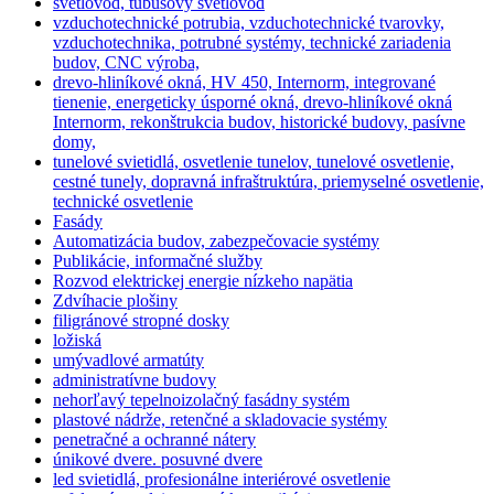
svetlovod, tubusový svetlovod
vzduchotechnické potrubia, vzduchotechnické tvarovky,
vzduchotechnika, potrubné systémy, technické zariadenia
budov, CNC výroba,
drevo-hliníkové okná, HV 450, Internorm, integrované
tienenie, energeticky úsporné okná, drevo-hliníkové okná
Internorm, rekonštrukcia budov, historické budovy, pasívne
domy,
tunelové svietidlá, osvetlenie tunelov, tunelové osvetlenie,
cestné tunely, dopravná infraštruktúra, priemyselné osvetlenie,
technické osvetlenie
Fasády
Automatizácia budov, zabezpečovacie systémy
Publikácie, informačné služby
Rozvod elektrickej energie nízkeho napätia
Zdvíhacie plošiny
filigránové stropné dosky
ložiská
umývadlové armatúty
administratívne budovy
nehorľavý tepelnoizolačný fasádny systém
plastové nádrže, retenčné a skladovacie systémy
penetračné a ochranné nátery
únikové dvere. posuvné dvere
led svietidlá, profesionálne interiérové osvetlenie