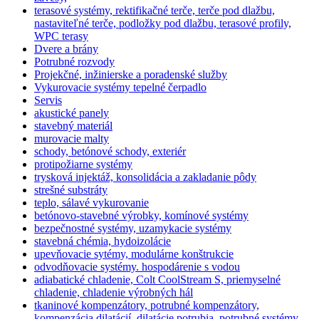
terasové systémy, rektifikačné terče, terče pod dlažbu,
nastaviteľné terče, podložky pod dlažbu, terasové profily,
WPC terasy
Dvere a brány
Potrubné rozvody
Projekčné, inžinierske a poradenské služby
Vykurovacie systémy tepelné čerpadlo
Servis
akustické panely
stavebný materiál
murovacie malty
schody, betónové schody, exteriér
protipožiarne systémy
trysková injektáž, konsolidácia a zakladanie pôdy
strešné substráty
teplo, sálavé vykurovanie
betónovo-stavebné výrobky, komínové systémy
bezpečnostné systémy, uzamykacie systémy
stavebná chémia, hydoizolácie
upevňovacie sytémy, modulárne konštrukcie
odvodňovacie systémy. hospodárenie s vodou
adiabatické chladenie, Colt CoolStream S, priemyselné
chladenie, chladenie výrobných hál
tkaninové kompenzátory, potrubné kompenzátory,
kompenzácia dilatácií, dilatácie potrubia, potrubné systémy,