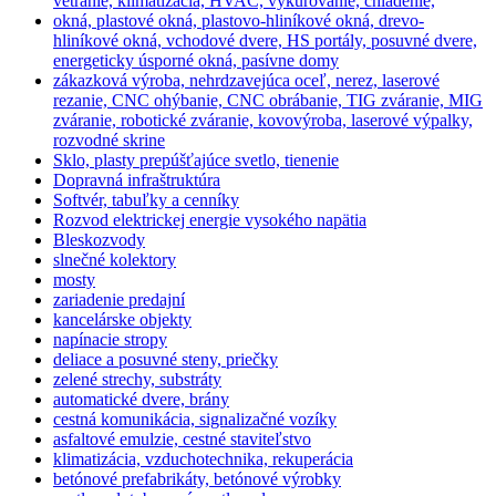
vetranie, klimatizácia, HVAC, vykurovanie, chladenie,
okná, plastové okná, plastovo-hliníkové okná, drevo-
hliníkové okná, vchodové dvere, HS portály, posuvné dvere,
energeticky úsporné okná, pasívne domy
zákazková výroba, nehrdzavejúca oceľ, nerez, laserové
rezanie, CNC ohýbanie, CNC obrábanie, TIG zváranie, MIG
zváranie, robotické zváranie, kovovýroba, laserové výpalky,
rozvodné skrine
Sklo, plasty prepúšťajúce svetlo, tienenie
Dopravná infraštruktúra
Softvér, tabuľky a cenníky
Rozvod elektrickej energie vysokého napätia
Bleskozvody
slnečné kolektory
mosty
zariadenie predajní
kancelárske objekty
napínacie stropy
deliace a posuvné steny, priečky
zelené strechy, substráty
automatické dvere, brány
cestná komunikácia, signalizačné vozíky
asfaltové emulzie, cestné staviteľstvo
klimatizácia, vzduchotechnika, rekuperácia
betónové prefabrikáty, betónové výrobky