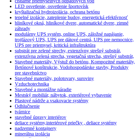
čistiarne priemyselných odpadových vôd
LED osvetlenie, osvetlenie športovísk
kryštalizačná hydroizolácia, ochrana betónu
tepelné izolácie, zateplenie budov, energetická efektívnosť
hliníkové okná, hliníkové dvere, automatické dvere, zimné
záhrady
modulárny UPS systém, online UPS, záložné napájanie,
trojfázový UPS, UPS pre dátové centrá, UPS pre nemocnice,
UPS pre priemysel, kritická infraštruktúra
substrát pre zelené strechy, extenzívny strešný substrát,
extenzívna zelená strecha, vegetačná strecha, strešný substrát,
Stavebné materiály, Výstuž do betónu, Kompozitné materiály,
Betónové konštrukcie, Vodohospodárske stavby, Produkty
pre stavebníctvo
Stavebné materiály, polotovary, suroviny
Vzduchotechnika
Stavebné a montážne náradie
Mestský mobiliár, nábytok, exteriérové vybavenie
Plastové nádrže a vsakovacie systémy
Odhlučnenie
tvárnice
stavebné úpravy interiérov
deliace systémy,interiérové priečky , deliace systémy
nadzemné kontajnery
minerálna izolácia