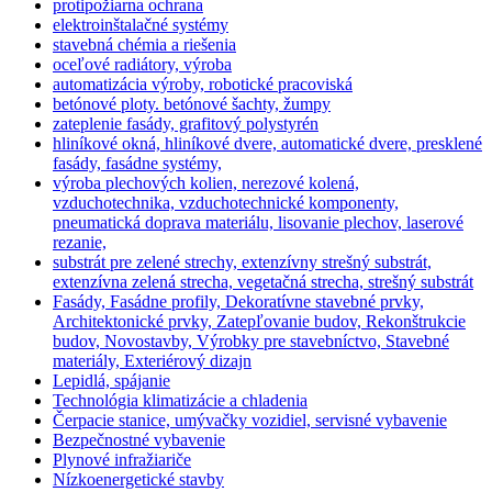
protipožiarna ochrana
elektroinštalačné systémy
stavebná chémia a riešenia
oceľové radiátory, výroba
automatizácia výroby, robotické pracoviská
betónové ploty. betónové šachty, žumpy
zateplenie fasády, grafitový polystyrén
hliníkové okná, hliníkové dvere, automatické dvere, presklené
fasády, fasádne systémy,
výroba plechových kolien, nerezové kolená,
vzduchotechnika, vzduchotechnické komponenty,
pneumatická doprava materiálu, lisovanie plechov, laserové
rezanie,
substrát pre zelené strechy, extenzívny strešný substrát,
extenzívna zelená strecha, vegetačná strecha, strešný substrát
Fasády, Fasádne profily, Dekoratívne stavebné prvky,
Architektonické prvky, Zatepľovanie budov, Rekonštrukcie
budov, Novostavby, Výrobky pre stavebníctvo, Stavebné
materiály, Exteriérový dizajn
Lepidlá, spájanie
Technológia klimatizácie a chladenia
Čerpacie stanice, umývačky vozidiel, servisné vybavenie
Bezpečnostné vybavenie
Plynové infražiariče
Nízkoenergetické stavby