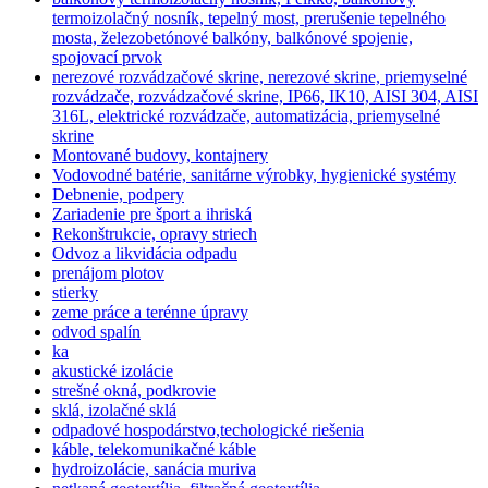
termoizolačný nosník, tepelný most, prerušenie tepelného
mosta, železobetónové balkóny, balkónové spojenie,
spojovací prvok
nerezové rozvádzačové skrine, nerezové skrine, priemyselné
rozvádzače, rozvádzačové skrine, IP66, IK10, AISI 304, AISI
316L, elektrické rozvádzače, automatizácia, priemyselné
skrine
Montované budovy, kontajnery
Vodovodné batérie, sanitárne výrobky, hygienické systémy
Debnenie, podpery
Zariadenie pre šport a ihriská
Rekonštrukcie, opravy striech
Odvoz a likvidácia odpadu
prenájom plotov
stierky
zeme práce a terénne úpravy
odvod spalín
ka
akustické izolácie
strešné okná, podkrovie
sklá, izolačné sklá
odpadové hospodárstvo,techologické riešenia
káble, telekomunikačné káble
hydroizolácie, sanácia muriva