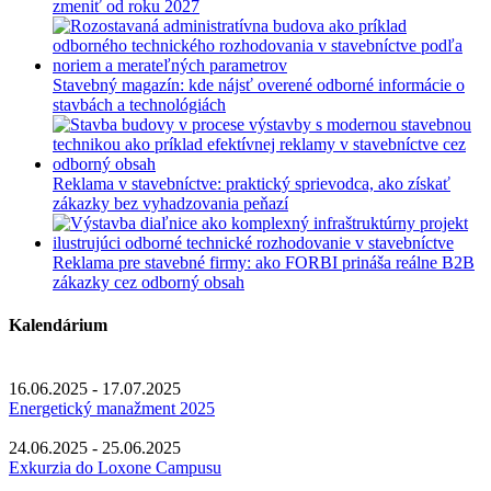
zmeniť od roku 2027
device
users,
explore
by
Stavebný magazín: kde nájsť overené odborné informácie o
touch
stavbách a technológiách
or
with
swipe
gestures.
Reklama v stavebníctve: praktický sprievodca, ako získať
zákazky bez vyhadzovania peňazí
Reklama pre stavebné firmy: ako FORBI prináša reálne B2B
zákazky cez odborný obsah
Kalendárium
16.06.2025 - 17.07.2025
Energetický manažment 2025
24.06.2025 - 25.06.2025
Exkurzia do Loxone Campusu