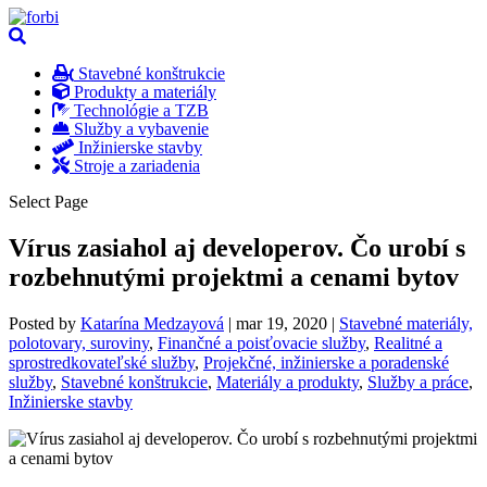
Stavebné konštrukcie
Produkty a materiály
Technológie a TZB
Služby a vybavenie
Inžinierske stavby
Stroje a zariadenia
Select Page
Vírus zasiahol aj developerov. Čo urobí s
rozbehnutými projektmi a cenami bytov
Posted by
Katarína Medzayová
|
mar 19, 2020
|
Stavebné materiály,
polotovary, suroviny
,
Finančné a poisťovacie služby
,
Realitné a
sprostredkovateľské služby
,
Projekčné, inžinierske a poradenské
služby
,
Stavebné konštrukcie
,
Materiály a produkty
,
Služby a práce
,
Inžinierske stavby