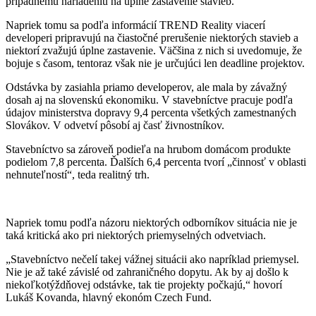
prípadnému nariadeniu na úplne zastavenie stavieb.
Napriek tomu sa podľa informácií TREND Reality viacerí
developeri pripravujú na čiastočné prerušenie niektorých stavieb a
niektorí zvažujú úplne zastavenie. Väčšina z nich si uvedomuje, že
bojuje s časom, tentoraz však nie je určujúci len deadline projektov.
Odstávka by zasiahla priamo developerov, ale mala by závažný
dosah aj na slovenskú ekonomiku. V stavebníctve pracuje podľa
údajov ministerstva dopravy 9,4 percenta všetkých zamestnaných
Slovákov. V odvetví pôsobí aj časť živnostníkov.
Stavebníctvo sa zároveň podieľa na hrubom domácom produkte
podielom 7,8 percenta. Ďalších 6,4 percenta tvorí „činnosť v oblasti
nehnuteľností“, teda realitný trh.
Napriek tomu podľa názoru niektorých odborníkov situácia nie je
taká kritická ako pri niektorých priemyselných odvetviach.
„Stavebníctvo nečelí takej vážnej situácii ako napríklad priemysel.
Nie je až také závislé od zahraničného dopytu. Ak by aj došlo k
niekoľkotýždňovej odstávke, tak tie projekty počkajú,“ hovorí
Lukáš Kovanda, hlavný ekonóm Czech Fund.