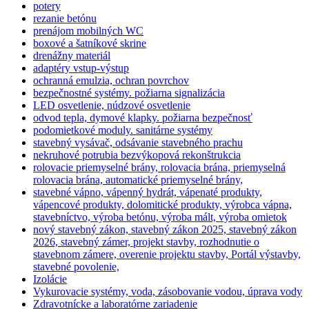
potery
rezanie betónu
prenájom mobilných WC
boxové a šatníkové skrine
drenážny materiál
adaptéry vstup-výstup
ochranná emulzia, ochran povrchov
bezpečnostné systémy. požiarna signalizácia
LED osvetlenie, núdzové osvetlenie
odvod tepla, dymové klapky. požiarna bezpečnosť
podomietkové moduly. sanitárne systémy
stavebný vysávač, odsávanie stavebného prachu
nekruhové potrubia bezvýkopová rekonštrukcia
rolovacie priemyselné brány, rolovacia brána, priemyselná
rolovacia brána, automatické priemyselné brány,
stavebné vápno, vápenný hydrát, vápenaté produkty,
vápencové produkty, dolomitické produkty, výrobca vápna,
stavebníctvo, výroba betónu, výroba mált, výroba omietok
nový stavebný zákon, stavebný zákon 2025, stavebný zákon
2026, stavebný zámer, projekt stavby, rozhodnutie o
stavebnom zámere, overenie projektu stavby, Portál výstavby,
stavebné povolenie,
Izolácie
Vykurovacie systémy, voda, zásobovanie vodou, úprava vody
Zdravotnícke a laboratórne zariadenie