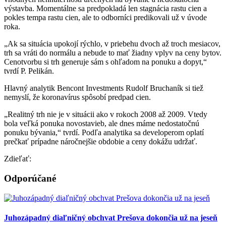
výstavba. Momentálne sa predpokladá len stagnácia rastu cien a
pokles tempa rastu cien, ale to odborníci predikovali už v úvode
roka.
„Ak sa situácia upokojí rýchlo, v priebehu dvoch až troch mesiacov,
trh sa vráti do normálu a nebude to mať žiadny vplyv na ceny bytov.
Cenotvorbu si trh generuje sám s ohľadom na ponuku a dopyt,“
tvrdí P. Pelikán.
Hlavný analytik Bencont Investments Rudolf Bruchaník si tiež
nemyslí, že koronavírus spôsobí predpad cien.
„Realitný trh nie je v situácii ako v rokoch 2008 až 2009. Vtedy
bola veľká ponuka novostavieb, ale dnes máme nedostatočnú
ponuku bývania,“ tvrdí. Podľa analytika sa developerom oplatí
prečkať prípadne náročnejšie obdobie a ceny dokážu udržať.
Zdieľať:
Odporúčané
Juhozápadný diaľničný obchvat Prešova dokončia už na jeseň