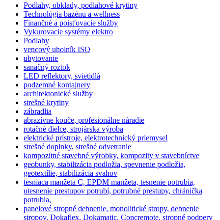
Podlahy, obklady, podlahové krytiny
Technológia bazénu a wellness
Finančné a poisťovacie služby
Vykurovacie systémy elektro
Podlahy
vencový uholník ISO
ubytovanie
sanačný roztok
LED reflektory, svietidlá
podzemné kontajnery
architektonické služby
strešné krytiny
zábradlia
abrazívne kouče, profesionálne náradie
rotačné dielce, strojárska výroba
elektrické prístroje, elektrotechnický priemysel
strešné doplnky, strešné odvetranie
kompozitné stavebné výrobky, kompozity v stavebníctve
geobunky, stabilizácia podložia, spevnenie podložia,
geotextílie, stabilizácia svahov
tesniaca manžeta C, EPDM manžeta, tesnenie potrubia,
utesnenie prestupov potrubí, potrubné prestupy, chránička
potrubia,
panelové stropné debnenie, monolitické stropy, debnenie
stropov, Dokaflex, Dokamatic, Concremote, stropné podpery