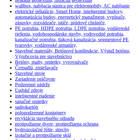
netkaná geotextília, filtračná geotextília
wallbox, nabíjacia stanica pre elektromobily, AC nabíjanie
elektrické inštalácie, Smart Home, inteligentné budovy,
automatizácia budov, energetický manažment, vypínače,
zásuvky, rozvádzače, ističe, prúdové chrániče,
PE potrubia, HDPE potrubia, LDPE potrubia, vodárenské
riešenia, vodohospodárske stavby, vodovodné potrubia,
kanalizačné potrubia, tlaková kanalizácia, segmentové PE
tvarovky, vodárenské armatúry,
Stavebné materiály, Betónové konštrukcie, Výstuž betónu,
Výrobcovia pre stavebníctvo
Betóny, malty, omietky, vyrovnávače
Čerpadlá, zmiešavače
Stavebné stroje
Zariadenie práčovne
Podzemné nádrže
Ľudské zdroje
inteligentné riadenie
sanačné omietky
sadrokartón
polopodzemné kontajnery
recyklácia stavebného odpadu
protipožiarne dvere, protipožiarna ochrana
hydroizolačné fólie, strechy
izolačné a protipožiarne sklá