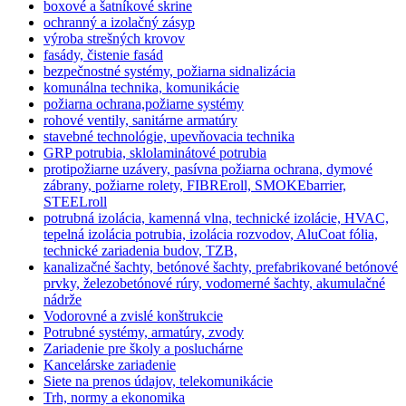
boxové a šatníkové skrine
ochranný a izolačný zásyp
výroba strešných krovov
fasády, čistenie fasád
bezpečnostné systémy, požiarna sidnalizácia
komunálna technika, komunikácie
požiarna ochrana,požiarne systémy
rohové ventily, sanitárne armatúry
stavebné technológie, upevňovacia technika
GRP potrubia, sklolaminátové potrubia
protipožiarne uzávery, pasívna požiarna ochrana, dymové
zábrany, požiarne rolety, FIBREroll, SMOKEbarrier,
STEELroll
potrubná izolácia, kamenná vlna, technické izolácie, HVAC,
tepelná izolácia potrubia, izolácia rozvodov, AluCoat fólia,
technické zariadenia budov, TZB,
kanalizačné šachty, betónové šachty, prefabrikované betónové
prvky, železobetónové rúry, vodomerné šachty, akumulačné
nádrže
Vodorovné a zvislé konštrukcie
Potrubné systémy, armatúry, zvody
Zariadenie pre školy a posluchárne
Kancelárske zariadenie
Siete na prenos údajov, telekomunikácie
Trh, normy a ekonomika