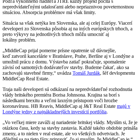
Podľa výkonného riaditeľa JTRE každý projekt počíta s
nepredvídateľnými udalosťami alebo nepriaznivou poveternostnou
situáciou. Absorpcia problémov má však limity.
Situácia sa však netýka len Slovenska, ale aj celej Európy. Viacerí
developeri zo Slovenska pôsobia aj na iných európskych trhoch, a
preto výkyvy na jednotlivých trhoch môžu umocniť aj
lokálny problém.
„MiddleCap prijal pomerne prísne opatrenie už dávnejšie,
keď zatvoril kancelárie v Bratislave, Prahe, Berlíne aj v Londýne a
umožnil prácu z domu. Výstavba zatiaľ pokračuje, spomalenie
závisí od samotných dodávateľov stavby. Budeme čakať, ako sa
zachovajú stavebné firmy,“ uvádza
Tomáš Jurdák
, šéf devlopmentu
MiddleCap Real Estate.
Traja naši developeri sú odkázaní na nepredvídateľné rozhodnutia
vlády britského premiéra Borisa Johnsona. Krajina sa borí s
následkami brexitu a veľmi laxným prístupom voči hrozbe
koronavírusu. HB Reavis, MiddleCap aj J&T Real Estate
majú v
Londýne jedny z najnákladnejších investícií portfólia
.
„Vo veľkej miere zaváži aj nariadenie britskej vlády. Myslím si, že je
otázkou času, kedy sa stavby zastavia. Každé takéto obdobie prináša
zmeny, a to nielen v real estate, ale vo všetkých odvetviach. Je
dôležité sa na tieto fázy pripraviť, čo si myslím, že MiddleCap je,“