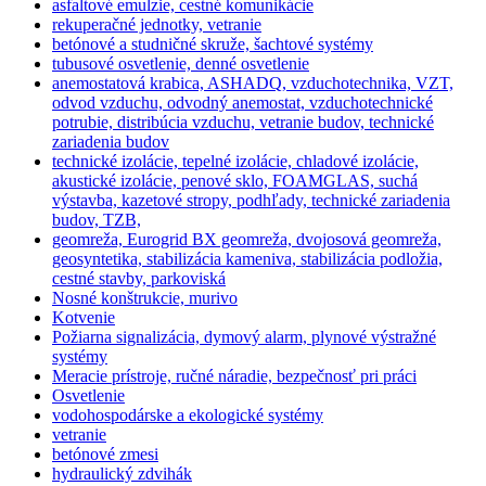
asfaltové emulzie, cestné komunikácie
rekuperačné jednotky, vetranie
betónové a studničné skruže, šachtové systémy
tubusové osvetlenie, denné osvetlenie
anemostatová krabica, ASHADQ, vzduchotechnika, VZT,
odvod vzduchu, odvodný anemostat, vzduchotechnické
potrubie, distribúcia vzduchu, vetranie budov, technické
zariadenia budov
technické izolácie, tepelné izolácie, chladové izolácie,
akustické izolácie, penové sklo, FOAMGLAS, suchá
výstavba, kazetové stropy, podhľady, technické zariadenia
budov, TZB,
geomreža, Eurogrid BX geomreža, dvojosová geomreža,
geosyntetika, stabilizácia kameniva, stabilizácia podložia,
cestné stavby, parkoviská
Nosné konštrukcie, murivo
Kotvenie
Požiarna signalizácia, dymový alarm, plynové výstražné
systémy
Meracie prístroje, ručné náradie, bezpečnosť pri práci
Osvetlenie
vodohospodárske a ekologické systémy
vetranie
betónové zmesi
hydraulický zdvihák