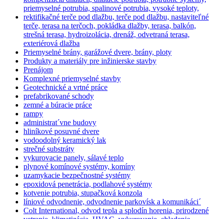
priemyselné potrubia, spalinové potrubia, vysoké teploty,
rektifikačné terče pod dlažbu, terče pod dlažbu, nastaviteľné
terče, terasa na terčoch, pokládka dlažby, terasa, balkón,
strešná terasa, hydroizolácia, drenáž, odvetraná terasa,
exteriérová dlažba
Priemyselné brány, garážové dvere, brány, ploty
Produkty a materiály pre inžinierske stavby
Prenájom
Komplexné priemyselné stavby
Geotechnické a vrtné práce
prefabrikované schody
zemné a búracie práce
rampy
administrat´vne budovy
hliníkové posuvné dvere
vodoodolný keramický lak
strečné substráty
vykurovacie panely, sálavé teplo
plynové komínové systémy, komíny
uzamykacie bezpečnostné systémy
epoxidová penetrácia, podlahové systémy
kotvenie potrubia, stupačková konzola
líniové odvodnenie, odvodnenie parkovísk a komunikáci´
Colt International, odvod tepla a splodín horenia, prirodzené