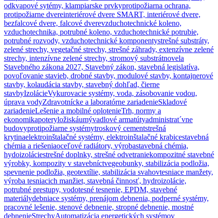
with
odkvapové sytémy, klampiarske prvky
protipožiarna ochrana,
swipe
protipožiarne dvere
interiérové dvere SMART, interiérové dvere,
gestures.
bezfalcové dvere, falcové dvere
vzduchotechnické koleno,
vzduchotechnika, potrubné koleno, vzduchotechnické potrubie,
potrubné rozvody, vzduchotechnické komponenty
strešné substráty,
zelené strechy, vegetačné strechy, strešné záhrady, extenzívne zelené
strechy, intenzívne zelené strechy, stromový substrát
novela
Stavebného zákona 2027, Stavebný zákon, stavebná legislatíva,
povoľovanie stavieb, drobné stavby, modulové stavby, kontajnerové
stavby, kolaudácia stavby, stavebný dohľad, čierne
stavby
Izolácie
Vykurovacie systémy, voda, zásobovanie vodou,
úprava vody
Zdravotnícke a laboratórne zariadenie
Skladové
zariadenie
Lešenie a mobilné oplotenie
Trh, normy a
ekonomika
potery
ložiská
umývadlové armatúty
administrat´vne
budovy
protipožiarne systémy
troskový cement
strešná
krytina
elektroinštalačné systémy, elektroinštalačné krabice
stavebná
chémia a riešenia
oceľové radiátory, výroba
stavebná chémia,
hydoizolácie
strešné doplnky, strešné odvetranie
kompozitné stavebné
výrobky, kompozity v stavebníctve
geobunky, stabilizácia podložia,
spevnenie podložia, geotextílie, stabilizácia svahov
tesniace manžety,
výroba tesniacich manžiet, stavebná činnosť, hydroizolácie,
potrubné prestupy, vodotesné tesnenie, EPDM, stavebné
materiály
debniace systémy, prenájom debnenia, podperné systémy,
pracovné lešenie, stenové debnenie, stropné debnenie, mostné
debnenie
Strechy
Automatizácia energetických systémov