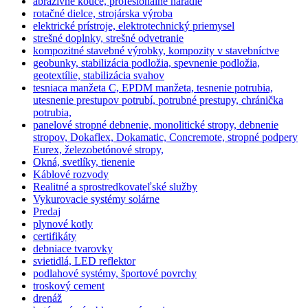
abrazívne kouče, profesionálne náradie
rotačné dielce, strojárska výroba
elektrické prístroje, elektrotechnický priemysel
strešné doplnky, strešné odvetranie
kompozitné stavebné výrobky, kompozity v stavebníctve
geobunky, stabilizácia podložia, spevnenie podložia,
geotextílie, stabilizácia svahov
tesniaca manžeta C, EPDM manžeta, tesnenie potrubia,
utesnenie prestupov potrubí, potrubné prestupy, chránička
potrubia,
panelové stropné debnenie, monolitické stropy, debnenie
stropov, Dokaflex, Dokamatic, Concremote, stropné podpery
Eurex, železobetónové stropy,
Okná, svetlíky, tienenie
Káblové rozvody
Realitné a sprostredkovateľské služby
Vykurovacie systémy solárne
Predaj
plynové kotly
certifikáty
debniace tvarovky
svietidlá, LED reflektor
podlahové systémy, športové povrchy
troskový cement
drenáž