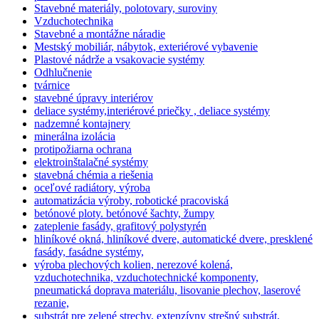
Stavebné materiály, polotovary, suroviny
Vzduchotechnika
Stavebné a montážne náradie
Mestský mobiliár, nábytok, exteriérové vybavenie
Plastové nádrže a vsakovacie systémy
Odhlučnenie
tvárnice
stavebné úpravy interiérov
deliace systémy,interiérové priečky , deliace systémy
nadzemné kontajnery
minerálna izolácia
protipožiarna ochrana
elektroinštalačné systémy
stavebná chémia a riešenia
oceľové radiátory, výroba
automatizácia výroby, robotické pracoviská
betónové ploty. betónové šachty, žumpy
zateplenie fasády, grafitový polystyrén
hliníkové okná, hliníkové dvere, automatické dvere, presklené
fasády, fasádne systémy,
výroba plechových kolien, nerezové kolená,
vzduchotechnika, vzduchotechnické komponenty,
pneumatická doprava materiálu, lisovanie plechov, laserové
rezanie,
substrát pre zelené strechy, extenzívny strešný substrát,