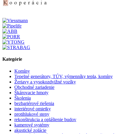
Kategórie
Komíny
Tepelné generátory, TÚV, výmenníky tepla, komíny
Žeriavy a vysokozdvižné vozíky
Obchodné zariadenie
Škárovacie hmoty
Školenia
bezbariérové riešenia
interiérové omietky
protihlukové steny
rekonštrukcia a opláštenie budov
kamerové systémy
akustické zolácie