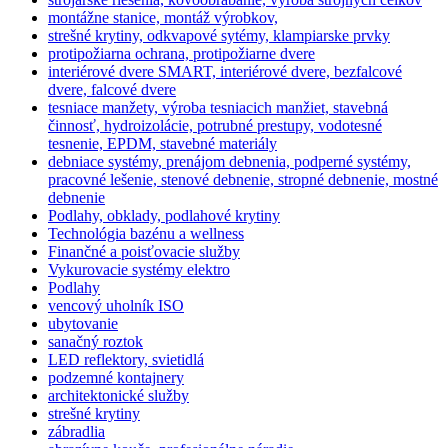
montážne stanice, montáž výrobkov,
strešné krytiny, odkvapové sytémy, klampiarske prvky
protipožiarna ochrana, protipožiarne dvere
interiérové dvere SMART, interiérové dvere, bezfalcové
dvere, falcové dvere
tesniace manžety, výroba tesniacich manžiet, stavebná
činnosť, hydroizolácie, potrubné prestupy, vodotesné
tesnenie, EPDM, stavebné materiály
debniace systémy, prenájom debnenia, podperné systémy,
pracovné lešenie, stenové debnenie, stropné debnenie, mostné
debnenie
Podlahy, obklady, podlahové krytiny
Technológia bazénu a wellness
Finančné a poisťovacie služby
Vykurovacie systémy elektro
Podlahy
vencový uholník ISO
ubytovanie
sanačný roztok
LED reflektory, svietidlá
podzemné kontajnery
architektonické služby
strešné krytiny
zábradlia