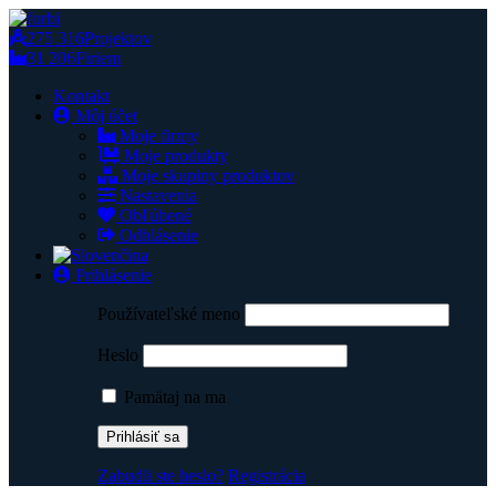
275 316
Projektov
31 206
Firiem
Kontakt
Môj účet
Moje firmy
Moje produkty
Moje skupiny produktov
Nastavenia
Obľúbené
Odhlásenie
Prihlásenie
Používateľské meno
Heslo
Pamätaj na ma
Zabudli ste heslo?
Registrácia