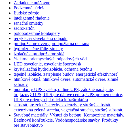
Zariadenie práčovne
Podzemné nádrže
Ľudské zdroje
inteligentné riadenie
sanačné omietky
sadrokartón
polopodzemné kontajnery
recyklácia stavebného odpadu
protipožiarne dvere, protipožiarna ochrana
hydroizolačné fólie, strechy
izolačné a protipožiarne sklá
čistiarne priemyselných odpadových vôd
LED osvetlenie, osvetlenie športovísk
kryštalizačná hydroizolácia, ochrana betónu
tepelné izolácie, zateplenie budov, energetická efektívnosť
hliníkové okná, hliníkové dvere, automatické dvere, zimné
záhrady
modulárny UPS systém, online UPS, záložné napájanie,
trojfázový UPS, UPS pre dátové centrá, UPS pre nemocnice,
UPS pre priemysel, kritická infraštruktúra
substrát pre zelené strechy, extenzívny strešný substrát,
extenzívna zelená strecha, vegetačná strecha, strešný substrát,
Stavebné materiály, Výstuž do betónu, Kompozitné materiály,
Betónové konštrukcie, Vodohospodárske stavby, Produkty
pre stavebníctvo