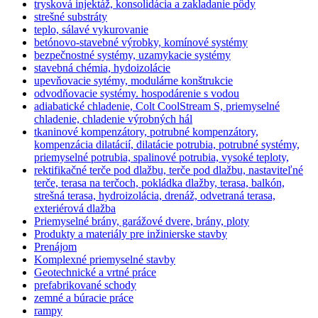
trysková injektáž, konsolidácia a zakladanie pôdy
strešné substráty
teplo, sálavé vykurovanie
betónovo-stavebné výrobky, komínové systémy
bezpečnostné systémy, uzamykacie systémy
stavebná chémia, hydoizolácie
upevňovacie sytémy, modulárne konštrukcie
odvodňovacie systémy. hospodárenie s vodou
adiabatické chladenie, Colt CoolStream S, priemyselné
chladenie, chladenie výrobných hál
tkaninové kompenzátory, potrubné kompenzátory,
kompenzácia dilatácií, dilatácie potrubia, potrubné systémy,
priemyselné potrubia, spalinové potrubia, vysoké teploty,
rektifikačné terče pod dlažbu, terče pod dlažbu, nastaviteľné
terče, terasa na terčoch, pokládka dlažby, terasa, balkón,
strešná terasa, hydroizolácia, drenáž, odvetraná terasa,
exteriérová dlažba
Priemyselné brány, garážové dvere, brány, ploty
Produkty a materiály pre inžinierske stavby
Prenájom
Komplexné priemyselné stavby
Geotechnické a vrtné práce
prefabrikované schody
zemné a búracie práce
rampy