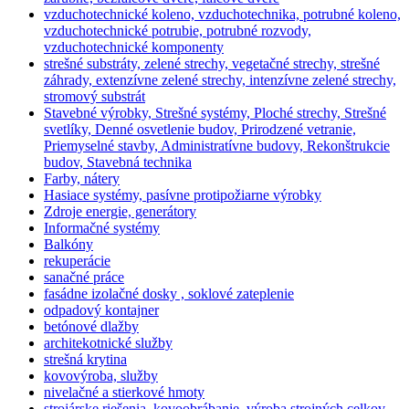
vzduchotechnické koleno, vzduchotechnika, potrubné koleno,
vzduchotechnické potrubie, potrubné rozvody,
vzduchotechnické komponenty
strešné substráty, zelené strechy, vegetačné strechy, strešné
záhrady, extenzívne zelené strechy, intenzívne zelené strechy,
stromový substrát
Stavebné výrobky, Strešné systémy, Ploché strechy, Strešné
svetlíky, Denné osvetlenie budov, Prirodzené vetranie,
Priemyselné stavby, Administratívne budovy, Rekonštrukcie
budov, Stavebná technika
Farby, nátery
Hasiace systémy, pasívne protipožiarne výrobky
Zdroje energie, generátory
Informačné systémy
Balkóny
rekuperácie
sanačné práce
fasádne izolačné dosky , soklové zateplenie
odpadový kontajner
betónové dlažby
architekotnické služby
strešná krytina
kovovýroba, služby
nivelačné a stierkové hmoty
strojárske riešenia, kovoobrábanie, výroba strojných celkov