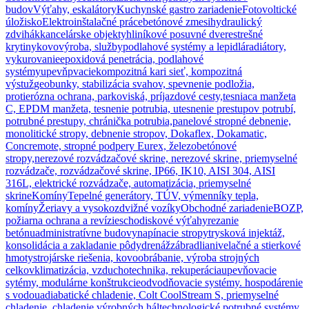
budov
Výťahy, eskalátory
Kuchynské gastro zariadenie
Fotovoltické
úložisko
Elektroinštalačné práce
betónové zmesi
hydraulický
zdvihák
kancelárske objekty
hliníkové posuvné dvere
strešné
krytiny
kovovýroba, služby
podlahové systémy a lepidlá
radiátory,
vykurovanie
epoxidová penetrácia, podlahové
systémy
upevňpvacie
kompozitná kari sieť, kompozitná
výstuž
geobunky, stabilizácia svahov, spevnenie podložia,
protierózna ochrana, parkoviská, príjazdové cesty,
tesniaca manžeta
C, EPDM manžeta, tesnenie potrubia, utesnenie prestupov potrubí,
potrubné prestupy, chránička potrubia,
panelové stropné debnenie,
monolitické stropy, debnenie stropov, Dokaflex, Dokamatic,
Concremote, stropné podpery Eurex, železobetónové
stropy,
nerezové rozvádzačové skrine, nerezové skrine, priemyselné
rozvádzače, rozvádzačové skrine, IP66, IK10, AISI 304, AISI
316L, elektrické rozvádzače, automatizácia, priemyselné
skrine
Komíny
Tepelné generátory, TÚV, výmenníky tepla,
komíny
Žeriavy a vysokozdvižné vozíky
Obchodné zariadenie
BOZP,
požiarna ochrana a revízie
schodiskové výťahy
rezanie
betónu
administratívne budovy
napínacie stropy
trysková injektáž,
konsolidácia a zakladanie pôdy
drenáž
zábradlia
nivelačné a stierkové
hmoty
strojárske riešenia, kovoobrábanie, výroba strojných
celkov
klimatizácia, vzduchotechnika, rekuperácia
upevňovacie
sytémy, modulárne konštrukcie
odvodňovacie systémy. hospodárenie
s vodou
adiabatické chladenie, Colt CoolStream S, priemyselné
chladenie, chladenie výrobných hál
technologické potrubné systémy,