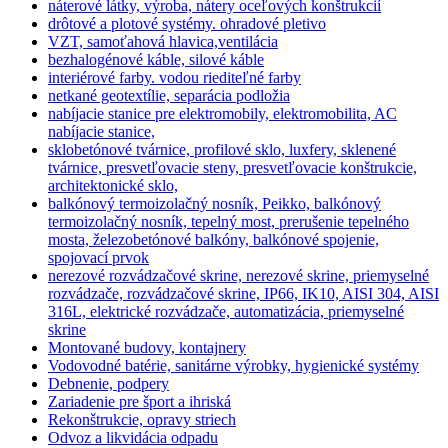
náterové látky, výroba, nátery oceľových konštrukcií
drôtové a plotové systémy. ohradové pletivo
VZT, samoťahová hlavica,ventilácia
bezhalogénové káble, silové káble
interiérové farby. vodou riediteľné farby
netkané geotextílie, separácia podložia
nabíjacie stanice pre elektromobily, elektromobilita, AC
nabíjacie stanice,
sklobetónové tvárnice, profilové sklo, luxfery, sklenené
tvárnice, presvetľovacie steny, presvetľovacie konštrukcie,
architektonické sklo,
balkónový termoizolačný nosník, Peikko, balkónový
termoizolačný nosník, tepelný most, prerušenie tepelného
mosta, železobetónové balkóny, balkónové spojenie,
spojovací prvok
nerezové rozvádzačové skrine, nerezové skrine, priemyselné
rozvádzače, rozvádzačové skrine, IP66, IK10, AISI 304, AISI
316L, elektrické rozvádzače, automatizácia, priemyselné
skrine
Montované budovy, kontajnery
Vodovodné batérie, sanitárne výrobky, hygienické systémy
Debnenie, podpery
Zariadenie pre šport a ihriská
Rekonštrukcie, opravy striech
Odvoz a likvidácia odpadu