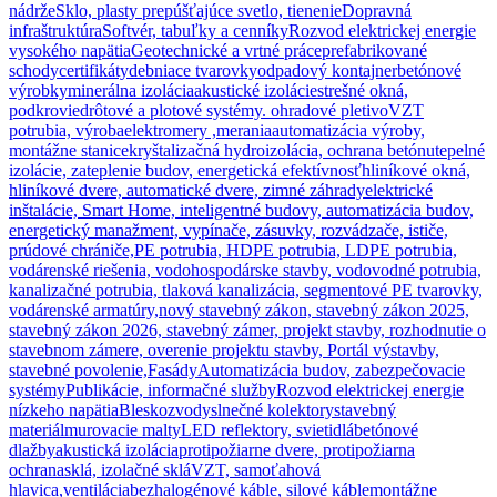
nádrže
Sklo, plasty prepúšťajúce svetlo, tienenie
Dopravná
infraštruktúra
Softvér, tabuľky a cenníky
Rozvod elektrickej energie
vysokého napätia
Geotechnické a vrtné práce
prefabrikované
schody
certifikáty
debniace tvarovky
odpadový kontajner
betónové
výrobky
minerálna izolácia
akustické izolácie
strešné okná,
podkrovie
drôtové a plotové systémy. ohradové pletivo
VZT
potrubia, výroba
elektromery ,merania
automatizácia výroby,
montážne stanice
kryštalizačná hydroizolácia, ochrana betónu
tepelné
izolácie, zateplenie budov, energetická efektívnosť
hliníkové okná,
hliníkové dvere, automatické dvere, zimné záhrady
elektrické
inštalácie, Smart Home, inteligentné budovy, automatizácia budov,
energetický manažment, vypínače, zásuvky, rozvádzače, ističe,
prúdové chrániče,
PE potrubia, HDPE potrubia, LDPE potrubia,
vodárenské riešenia, vodohospodárske stavby, vodovodné potrubia,
kanalizačné potrubia, tlaková kanalizácia, segmentové PE tvarovky,
vodárenské armatúry,
nový stavebný zákon, stavebný zákon 2025,
stavebný zákon 2026, stavebný zámer, projekt stavby, rozhodnutie o
stavebnom zámere, overenie projektu stavby, Portál výstavby,
stavebné povolenie,
Fasády
Automatizácia budov, zabezpečovacie
systémy
Publikácie, informačné služby
Rozvod elektrickej energie
nízkeho napätia
Bleskozvody
slnečné kolektory
stavebný
materiál
murovacie malty
LED reflektory, svietidlá
betónové
dlažby
akustická izolácia
protipožiarne dvere, protipožiarna
ochrana
sklá, izolačné sklá
VZT, samoťahová
hlavica,ventilácia
bezhalogénové káble, silové káble
montážne