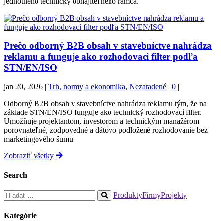
jednotného technicky obhájiteľného rámca.
Prečo odborný B2B obsah v stavebníctve nahrádza
reklamu a funguje ako rozhodovací filter podľa
STN/EN/ISO
jan 20, 2026
|
Trh, normy a ekonomika
,
Nezaradené
|
0
|
Odborný B2B obsah v stavebníctve nahrádza reklamu tým, že na
základe STN/EN/ISO funguje ako technický rozhodovací filter.
Umožňuje projektantom, investorom a technickým manažérom
porovnateľné, zodpovedné a dátovo podložené rozhodovanie bez
marketingového šumu.
Zobraziť všetky
Search
Hľadať:
Produkty
Firmy
Projekty
When
autocomplete
Kategórie