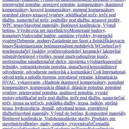
priemyselné potrubie, nerezové potrubie, kompenzátory, tkaninové
kompenzátory, kovové kompenzátory, gumené kompenzátory,
potrubné závesy,
terasové systémy, rektifikačné terče, terče pod
dlažbu, nastaviteľné terče, podložky pod dlažbu, terasové profily,
WPC terasy
Stavebné materiály, Betónové konštrukcie, Výstuž
betónu, Výrobcovia pre stavebníctvo
Montované budovy,
kontajnery
Vodovodné batérie, sanitárne výrobky, hygienické
systémy
Debnenie, podpery
Zariadenie pre šport a ihriská
Škárovacie
hmoty
Školenia
rezanie betónu
prenájom mobilných WC
nehorľavý
tepelnoizolačný fasádny systém
vodoodolný keramický lak
strešné
substráty
betónové výrobky. nosné murivo
abrazívne kouče,
profesionálne náradie
rotačné dielce, strojárska výroba
rekuperačné
jednotky, vetranie
kotvenie potrubia, stupačková konzola
líniové
odvodnenie, odvodnenie parkovísk a komunikáci´
Colt International,
odvod tepla a splodín horenia, prirodzené vetranie, klimatizácia,
HVAC, vykurovanie, chladenie,
tkaninové kompenzátory, potrubné
kompenzátory, kompenzácia dilatácií, dilatácie potrubia, potrubné
systémy, priemyselné potrubia, spalinové potrubia, vysoké
teploty,
rektifikačné terče pod dlažbu, terče pod dlažbu, nastaviteľné
terče, terasa na terčoch, pokládka dlažby, terasa, balkón, strešná
terasa, hydroizolácia, drenáž, odvetraná terasa, exteriérová
dlažba
Stavebné materiály, Výstuž do betónu, Kompozitné materiály,
Betónové konštrukcie, Vodohospodárske stavby, Produkty pre
stavebníctvo
Betóny, malty, omietky, vyrovnávače
Čerpadlá,
zmiešavače
Stavebné stroje
Zariadenie práčovne
Rekonštrukcie,