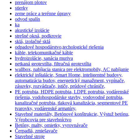
prenájom plotov
stierky
zeme práce a terénne úpravy
odvod spalín
ka
akustické izolácie
strešné okná, podkrovie
sklá, izolačné sklá
odpadové hospodárstvo,techologické riešenia
káble, telekomunikačné káble
hydroizolácie, sanácia muriva
netkaná geotextília, filtračná geotextília
wallbox, nabíjacia stanica pre elektromobily, AC nabíjanie
elektrické inštalácie, Smart Home, inteligentné budovy,
automatizácia budov, energetický manažment, vypínače,
zásuvky, rozvádzače, ističe, prúdové chrániče,
PE potrubia, HDPE potrubia, LDPE potrubia, vodárenské
riešenia, vodohospodárske stavby, vodovodné potrubia,
kanalizačné potrubia, tlaková kanalizácia, segmentové PE
tvarovky, vodárenské armatúry,
Stavebné materiály, Betónové konštrukcie, Výstuž betónu,
Výrobcovia pre stavebníctvo
Betóny, malty, omietky, vyrovnávače
Čerpadlá, zmiešavače
Stavebné stroje