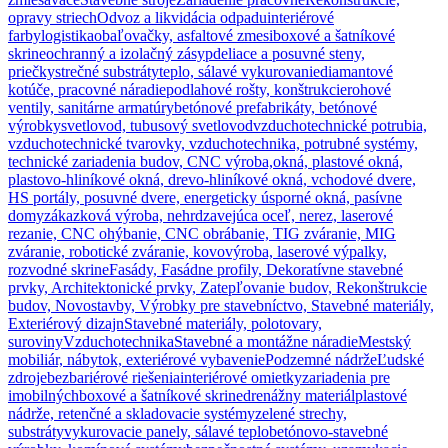
opravy striech
Odvoz a likvidácia odpadu
interiérové
farby
logistika
obaľovačky, asfaltové zmesi
boxové a šatníkové
skrine
ochranný a izolačný zásyp
deliace a posuvné steny,
priečky
strečné substráty
teplo, sálavé vykurovanie
diamantové
kotúče, pracovné náradie
podlahové rošty, konštrukcie
rohové
ventily, sanitárne armatúry
betónové prefabrikáty, betónové
výrobky
svetlovod, tubusový svetlovod
vzduchotechnické potrubia,
vzduchotechnické tvarovky, vzduchotechnika, potrubné systémy,
technické zariadenia budov, CNC výroba,
okná, plastové okná,
plastovo-hliníkové okná, drevo-hliníkové okná, vchodové dvere,
HS portály, posuvné dvere, energeticky úsporné okná, pasívne
domy
zákazková výroba, nehrdzavejúca oceľ, nerez, laserové
rezanie, CNC ohýbanie, CNC obrábanie, TIG zváranie, MIG
zváranie, robotické zváranie, kovovýroba, laserové výpalky,
rozvodné skrine
Fasády, Fasádne profily, Dekoratívne stavebné
prvky, Architektonické prvky, Zatepľovanie budov, Rekonštrukcie
budov, Novostavby, Výrobky pre stavebníctvo, Stavebné materiály,
Exteriérový dizajn
Stavebné materiály, polotovary,
suroviny
Vzduchotechnika
Stavebné a montážne náradie
Mestský
mobiliár, nábytok, exteriérové vybavenie
Podzemné nádrže
Ľudské
zdroje
bezbariérové riešenia
interiérové omietky
zariadenia pre
imobilných
boxové a šatníkové skrine
drenážny materiál
plastové
nádrže, retenčné a skladovacie systémy
zelené strechy,
substráty
vykurovacie panely, sálavé teplo
betónovo-stavebné