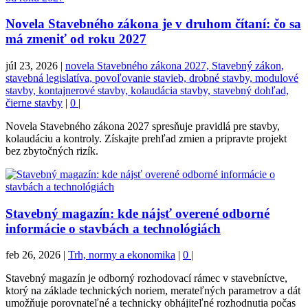
Novela Stavebného zákona je v druhom čítaní: čo sa
má zmeniť od roku 2027
júl 23, 2026
|
novela Stavebného zákona 2027, Stavebný zákon,
stavebná legislatíva, povoľovanie stavieb, drobné stavby, modulové
stavby, kontajnerové stavby, kolaudácia stavby, stavebný dohľad,
čierne stavby
|
0
|
Novela Stavebného zákona 2027 spresňuje pravidlá pre stavby,
kolaudáciu a kontroly. Získajte prehľad zmien a pripravte projekt
bez zbytočných rizík.
Stavebný magazín: kde nájsť overené odborné
informácie o stavbách a technológiách
feb 26, 2026
|
Trh, normy a ekonomika
|
0
|
Stavebný magazín je odborný rozhodovací rámec v stavebníctve,
ktorý na základe technických noriem, merateľných parametrov a dát
umožňuje porovnateľné a technicky obhájiteľné rozhodnutia počas