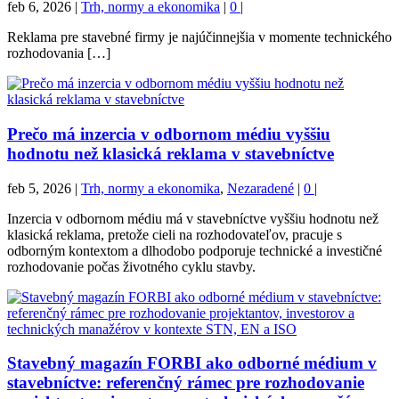
feb 6, 2026
|
Trh, normy a ekonomika
|
0
|
Reklama pre stavebné firmy je najúčinnejšia v momente technického
rozhodovania […]
Prečo má inzercia v odbornom médiu vyššiu
hodnotu než klasická reklama v stavebníctve
feb 5, 2026
|
Trh, normy a ekonomika
,
Nezaradené
|
0
|
Inzercia v odbornom médiu má v stavebníctve vyššiu hodnotu než
klasická reklama, pretože cieli na rozhodovateľov, pracuje s
odborným kontextom a dlhodobo podporuje technické a investičné
rozhodovanie počas životného cyklu stavby.
Stavebný magazín FORBI ako odborné médium v
stavebníctve: referenčný rámec pre rozhodovanie