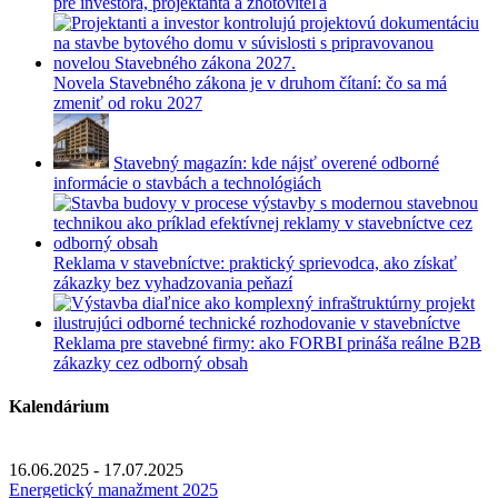
pre investora, projektanta a zhotoviteľa
Novela Stavebného zákona je v druhom čítaní: čo sa má
zmeniť od roku 2027
Stavebný magazín: kde nájsť overené odborné
informácie o stavbách a technológiách
Reklama v stavebníctve: praktický sprievodca, ako získať
zákazky bez vyhadzovania peňazí
Reklama pre stavebné firmy: ako FORBI prináša reálne B2B
zákazky cez odborný obsah
Kalendárium
16.06.2025 - 17.07.2025
Energetický manažment 2025