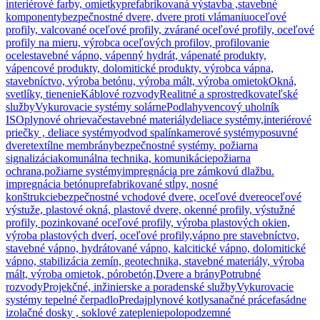
interiérové farby, omietky
prefabrikovaná výstavba ,stavebné
komponenty
bezpečnostné dvere, dvere proti vlámaniu
oceľové
profily, valcované oceľové profily, zvárané oceľové profily, oceľové
profily na mieru, výrobca oceľových profilov, profilovanie
ocele
stavebné vápno, vápenný hydrát, vápenaté produkty,
vápencové produkty, dolomitické produkty, výrobca vápna,
stavebníctvo, výroba betónu, výroba mált, výroba omietok
Okná,
svetlíky, tienenie
Káblové rozvody
Realitné a sprostredkovateľské
služby
Vykurovacie systémy solárne
Podlahy
vencový uholník
ISO
plynové ohrievače
stavebné materiály
deliace systémy,interiérové
priečky , deliace systémy
odvod spalín
kamerové systémy
posuvné
dvere
textílne membrány
bezpečnostné systémy. požiarna
signalizácia
komunálna technika, komunikácie
požiarna
ochrana,požiarne systémy
impregnácia pre zámkovú dlažbu.
impregnácia betónu
prefabrikované stĺpy, nosné
konštrukcie
bezpečnostné vchodové dvere, oceľové dvere
oceľové
výstuže, plastové okná, plastové dvere, okenné profily, výstužné
profily, pozinkované oceľové profily, výroba plastových okien,
výroba plastových dverí, oceľové profily,
vápno pre stavebníctvo,
stavebné vápno, hydrátované vápno, kalcitické vápno, dolomitické
vápno, stabilizácia zemín, geotechnika, stavebné materiály, výroba
mált, výroba omietok, pórobetón,
Dvere a brány
Potrubné
rozvody
Projekčné, inžinierske a poradenské služby
Vykurovacie
systémy tepelné čerpadlo
Predaj
plynové kotly
sanačné práce
fasádne
izolačné dosky , soklové zateplenie
polopodzemné