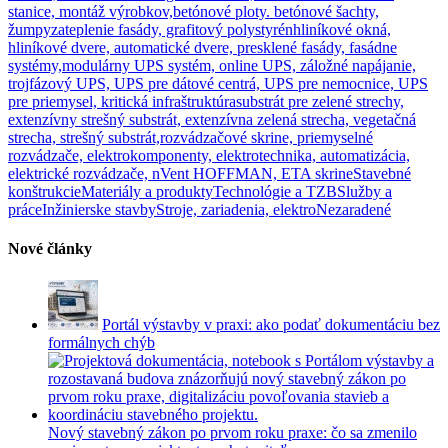
stanice, montáž výrobkov,
betónové ploty. betónové šachty,
žumpy
zateplenie fasády, grafitový polystyrén
hliníkové okná,
hliníkové dvere, automatické dvere, presklené fasády, fasádne
systémy,
modulárny UPS systém, online UPS, záložné napájanie,
trojfázový UPS, UPS pre dátové centrá, UPS pre nemocnice, UPS
pre priemysel, kritická infraštruktúra
substrát pre zelené strechy,
extenzívny strešný substrát, extenzívna zelená strecha, vegetačná
strecha, strešný substrát,
rozvádzačové skrine, priemyselné
rozvádzače, elektrokomponenty, elektrotechnika, automatizácia,
elektrické rozvádzače, nVent HOFFMAN, ETA skrine
Stavebné
konštrukcie
Materiály a produkty
Technológie a TZB
Služby a
práce
Inžinierske stavby
Stroje, zariadenia, elektro
Nezaradené
Nové články
Portál výstavby v praxi: ako podať dokumentáciu bez
formálnych chýb
Nový stavebný zákon po prvom roku praxe: čo sa zmenilo