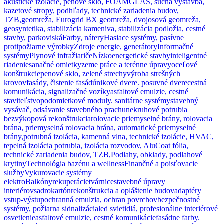
akustické izolácie, penové sklo, FOAMGLAS, suchá výstavba,
kazetové stropy, podhľady, technické zariadenia budov,
TZB,
geomreža, Eurogrid BX geomreža, dvojosová geomreža,
geosyntetika, stabilizácia kameniva, stabilizácia podložia, cestné
stavby, parkoviská
Farby, nátery
Hasiace systémy, pasívne
protipožiarne výrobky
Zdroje energie, generátory
Informačné
systémy
Plynové infražiariče
Nízkoenergetické stavby
inteligentné
riadenie
sanačné omietky
zeme práce a terénne úpravy
oceľové
konštrukcie
penové sklo, zelené strechy
výroba strešných
krovov
fasády, čistenie fasád
únikové dvere. posuvné dvere
cestná
komunikácia, signalizačné vozíky
asfaltové emulzie, cestné
staviteľstvo
podomietkové moduly. sanitárne systémy
stavebný
vysávač, odsávanie stavebného prachu
nekruhové potrubia
bezvýkopová rekonštrukcia
rolovacie priemyselné brány, rolovacia
brána, priemyselná rolovacia brána, automatické priemyselné
brány,
potrubná izolácia, kamenná vlna, technické izolácie, HVAC,
tepelná izolácia potrubia, izolácia rozvodov, AluCoat fólia,
technické zariadenia budov, TZB,
Podlahy, obklady, podlahové
krytiny
Technológia bazénu a wellness
Finančné a poisťovacie
služby
Vykurovacie systémy
elektro
Balkóny
rekuperácie
tvárnice
stavebné úpravy
interiérov
sadrokartón
rekonštrukcia a opláštenie budov
adaptéry
vstup-výstup
ochranná emulzia, ochran povrchov
bezpečnostné
systémy, požiarna sidnalizácia
led svietidlá, profesionálne interiérové
osvetlenie
asfaltové emulzie, cestné komunikácie
fasádne farby.