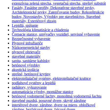
extenzívna zelená strecha, vegetačná strecha, strešný substrát
Fasády, Fasádne profily, Dekoratívne stavebné prvky,
Architektonické prvky, Zatepľovanie budov, Rekonštrukcie
budov, Novostavby, Výrobky pre stavebníctvo, Stavebné
materiály, Exteriérový dizajn
Lepidlá, spájanie
Technológia klimatizácie a chladenia
Čerpacie stanice, umývačky vozidiel, servisné vybavenie
Bezpečnostné vybavenie
Plynové infražiariče
Nízkoenergetické stavby
plynové ohrievače
stavebné materiály
sanita, sanitárne kabínky
betónové výrobky
akustická izolácia
strešné, betónové krytiny
elektroinštalačné systémy, elektroinštalačné krabice
podlahové systémy a lepidlá
radiátory, vykurovanie
automatizácia výroby, montážne stanice
betónové vodomerné šachty, monolitná vodomerná šachta
stavebné puzdrá, posuvné dvere, skryté zárubne
interiérové dvere, zárubne, dvere na mieru, obložkové
zárubne, bezfalcové dvere, falcové dvere