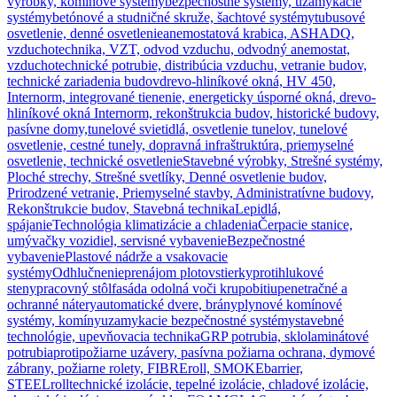
výrobky, komínové systémy
bezpečnostné systémy, uzamykacie
systémy
betónové a studničné skruže, šachtové systémy
tubusové
osvetlenie, denné osvetlenie
anemostatová krabica, ASHADQ,
vzduchotechnika, VZT, odvod vzduchu, odvodný anemostat,
vzduchotechnické potrubie, distribúcia vzduchu, vetranie budov,
technické zariadenia budov
drevo-hliníkové okná, HV 450,
Internorm, integrované tienenie, energeticky úsporné okná, drevo-
hliníkové okná Internorm, rekonštrukcia budov, historické budovy,
pasívne domy,
tunelové svietidlá, osvetlenie tunelov, tunelové
osvetlenie, cestné tunely, dopravná infraštruktúra, priemyselné
osvetlenie, technické osvetlenie
Stavebné výrobky, Strešné systémy,
Ploché strechy, Strešné svetlíky, Denné osvetlenie budov,
Prirodzené vetranie, Priemyselné stavby, Administratívne budovy,
Rekonštrukcie budov, Stavebná technika
Lepidlá,
spájanie
Technológia klimatizácie a chladenia
Čerpacie stanice,
umývačky vozidiel, servisné vybavenie
Bezpečnostné
vybavenie
Plastové nádrže a vsakovacie
systémy
Odhlučnenie
prenájom plotov
stierky
protihlukové
steny
pracovný stôl
fasáda odolná voči krupobitiu
penetračné a
ochranné nátery
automatické dvere, brány
plynové komínové
systémy, komíny
uzamykacie bezpečnostné systémy
stavebné
technológie, upevňovacia technika
GRP potrubia, sklolaminátové
potrubia
protipožiarne uzávery, pasívna požiarna ochrana, dymové
zábrany, požiarne rolety, FIBREroll, SMOKEbarrier,
STEELroll
technické izolácie, tepelné izolácie, chladové izolácie,