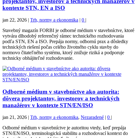
projektantov, investorov a technických manažérov v
kontexte STN, EN a ISO
jan 22, 2026
|
Trh, normy a ekonomika
|
0
|
Stavebný magazín FORBI je odborné médium v stavebníctve, ktoré
vytvára dlhodobý referenčný rámec technického rozhodovania
podľa STN, EN a ISO. Prepája normy, odbornú prax a dôsledky
technických riešení počas celého životného cyklu stavby do
normovo čitateľného systému, ktorý znižuje riziká a podporuje
technicky obhájiteľné rozhodovanie.
Odborné médium v stavebníctve ako autorita:
dôvera projektantov, investorov a technických
manažérov v kontexte STN/EN/ISO
jan 21, 2026
|
Trh, normy a ekonomika
,
Nezaradené
|
0
|
Odborné médium v stavebníctve je autoritou vtedy, keď prepája
STN/EN/ISO, terminologickú stabilitu a rozhodovací kontext do