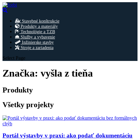
Stavebné konštrukcie
Produkty a materiály
Technológie a TZB
Služby a vybavenie
Inžinierske stavby
Stroje a zariadenia
Select Page
Značka:
vyšla z tieňa
Produkty
Všetky projekty
Portál výstavby v praxi: ako podať dokumentáciu