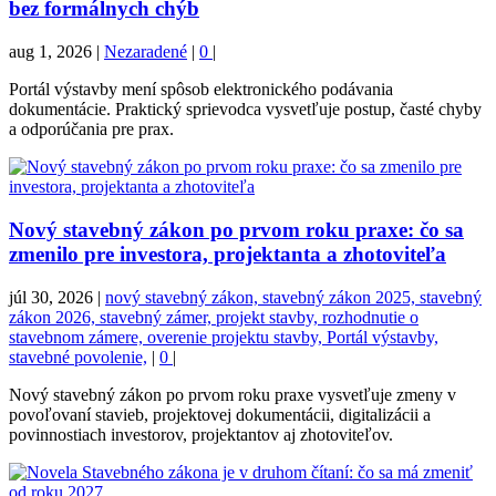
bez formálnych chýb
aug 1, 2026
|
Nezaradené
|
0
|
Portál výstavby mení spôsob elektronického podávania
dokumentácie. Praktický sprievodca vysvetľuje postup, časté chyby
a odporúčania pre prax.
Nový stavebný zákon po prvom roku praxe: čo sa
zmenilo pre investora, projektanta a zhotoviteľa
júl 30, 2026
|
nový stavebný zákon, stavebný zákon 2025, stavebný
zákon 2026, stavebný zámer, projekt stavby, rozhodnutie o
stavebnom zámere, overenie projektu stavby, Portál výstavby,
stavebné povolenie,
|
0
|
Nový stavebný zákon po prvom roku praxe vysvetľuje zmeny v
povoľovaní stavieb, projektovej dokumentácii, digitalizácii a
povinnostiach investorov, projektantov aj zhotoviteľov.