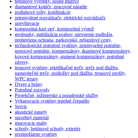
betónové výrobky. nosné murivo
diamantové kotúče, pracovné náradie
podlahové rošty, konštrukcie
priemyslené rozvádzače, elektrické rozvádzače
upevňpvacie
kompozitná kari sieť, kompozitná výstuž
geobunky, stabilizácia svahov, spevnenie podložia,
protierózna ochrana, parkoviská, príjazdové cesty,
technologické potrubné systémy, priemyselné potrubie,
nerezové potrubie, kompenzátory, tkaninové kompenzátory,
kovové kompenzátory, gumené kompenzátory, potrubné
závesy,
terasové systémy, rektifikačné terče, terče pod dlažbu,
nastaviteľné terče, podložky pod dlažbu, terasové profily,
WPC terasy
Dvere a brány
Potrubné rozvody
Projekčné, inžinierske a poradenské služby
Vykurovacie systémy tepelné čerpadlo
Servis
akustické panely
stavebný materiál
murovacie malty
schody, betónové schody, exteriér
protipožiarne systémy