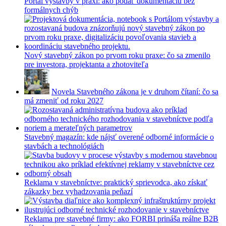
Portál výstavby v praxi: ako podať dokumentáciu bez
formálnych chýb
Nový stavebný zákon po prvom roku praxe: čo sa zmenilo
pre investora, projektanta a zhotoviteľa
Novela Stavebného zákona je v druhom čítaní: čo sa
má zmeniť od roku 2027
Stavebný magazín: kde nájsť overené odborné informácie o
stavbách a technológiách
Reklama v stavebníctve: praktický sprievodca, ako získať
zákazky bez vyhadzovania peňazí
Reklama pre stavebné firmy: ako FORBI prináša reálne B2B