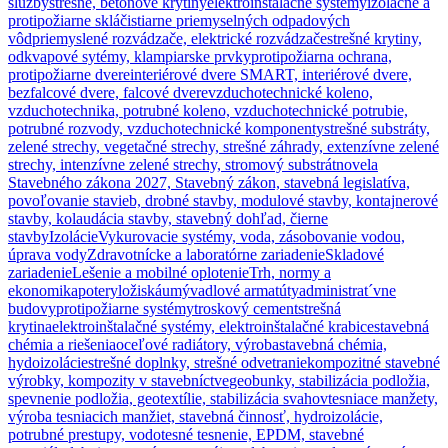
služby
strešné, betónové krytiny
elektroinštalačné systémy
izolačné a
protipožiarne sklá
čistiarne priemyselných odpadových
vôd
priemyslené rozvádzače, elektrické rozvádzače
strešné krytiny,
odkvapové sytémy, klampiarske prvky
protipožiarna ochrana,
protipožiarne dvere
interiérové dvere SMART, interiérové dvere,
bezfalcové dvere, falcové dvere
vzduchotechnické koleno,
vzduchotechnika, potrubné koleno, vzduchotechnické potrubie,
potrubné rozvody, vzduchotechnické komponenty
strešné substráty,
zelené strechy, vegetačné strechy, strešné záhrady, extenzívne zelené
strechy, intenzívne zelené strechy, stromový substrát
novela
Stavebného zákona 2027, Stavebný zákon, stavebná legislatíva,
povoľovanie stavieb, drobné stavby, modulové stavby, kontajnerové
stavby, kolaudácia stavby, stavebný dohľad, čierne
stavby
Izolácie
Vykurovacie systémy, voda, zásobovanie vodou,
úprava vody
Zdravotnícke a laboratórne zariadenie
Skladové
zariadenie
Lešenie a mobilné oplotenie
Trh, normy a
ekonomika
potery
ložiská
umývadlové armatúty
administrat´vne
budovy
protipožiarne systémy
troskový cement
strešná
krytina
elektroinštalačné systémy, elektroinštalačné krabice
stavebná
chémia a riešenia
oceľové radiátory, výroba
stavebná chémia,
hydoizolácie
strešné doplnky, strešné odvetranie
kompozitné stavebné
výrobky, kompozity v stavebníctve
geobunky, stabilizácia podložia,
spevnenie podložia, geotextílie, stabilizácia svahov
tesniace manžety,
výroba tesniacich manžiet, stavebná činnosť, hydroizolácie,
potrubné prestupy, vodotesné tesnenie, EPDM, stavebné