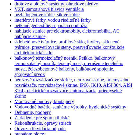
drôtové a plotové systémy. ohradové pletivo
VZT, samoťahová hlavica,ventilácia
bezhalogénové káble, silové káble
interiérové farby. vodou riediteľné farby
netkané geotextílie, separácia podložia
nabíjacie stanice pre elektromobily, elektromobilita, AC
nabíjacie stanice,
sklobetónové tvárnice, profilové sklo, luxfery, sklenené
tvárnice, presvetľovacie steny, presvetľovacie konštrukcie,
architektonické sklo,
balkónový termoizolačný nosník, Peikko, balkónový
termoizolačný nosník, tepelný most, prerušenie tepelného
mosta, železobetónové balkóny, balkónové spojenie,
spojovací prvok
nerezové rozvádzačové skrine, nerezové skrine, priemyselné
rozvádzače, rozvádzačové skrine, IP66, IK10, AISI 304, AISI
316L, elektrické rozvádzače, automatizácia, priemyselné
skrine
Montované budovy, kontajnery
Vodovodné batérie, sanitárne výrobky, hygienické systémy
Debnenie, podpery
Zariadenie pre šport a ihriská
Rekonštrukcie, opravy striech
Odvoz a likvidácia odpadu
prenájom plotov