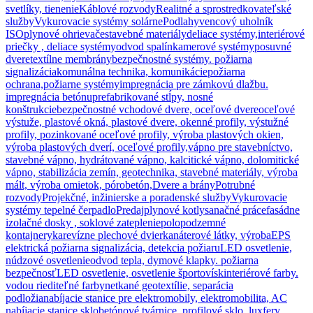
svetlíky, tienenie
Káblové rozvody
Realitné a sprostredkovateľské
služby
Vykurovacie systémy solárne
Podlahy
vencový uholník
ISO
plynové ohrievače
stavebné materiály
deliace systémy,interiérové
priečky , deliace systémy
odvod spalín
kamerové systémy
posuvné
dvere
textílne membrány
bezpečnostné systémy. požiarna
signalizácia
komunálna technika, komunikácie
požiarna
ochrana,požiarne systémy
impregnácia pre zámkovú dlažbu.
impregnácia betónu
prefabrikované stĺpy, nosné
konštrukcie
bezpečnostné vchodové dvere, oceľové dvere
oceľové
výstuže, plastové okná, plastové dvere, okenné profily, výstužné
profily, pozinkované oceľové profily, výroba plastových okien,
výroba plastových dverí, oceľové profily,
vápno pre stavebníctvo,
stavebné vápno, hydrátované vápno, kalcitické vápno, dolomitické
vápno, stabilizácia zemín, geotechnika, stavebné materiály, výroba
mált, výroba omietok, pórobetón,
Dvere a brány
Potrubné
rozvody
Projekčné, inžinierske a poradenské služby
Vykurovacie
systémy tepelné čerpadlo
Predaj
plynové kotly
sanačné práce
fasádne
izolačné dosky , soklové zateplenie
polopodzemné
kontajnery
ka
revízne plechové dvierka
náterové látky, výroba
EPS
elektrická požiarna signalizácia, detekcia požiaru
LED osvetlenie,
núdzové osvetlenie
odvod tepla, dymové klapky. požiarna
bezpečnosť
LED osvetlenie, osvetlenie športovísk
interiérové farby.
vodou riediteľné farby
netkané geotextílie, separácia
podložia
nabíjacie stanice pre elektromobily, elektromobilita, AC
nabíjacie stanice,
sklobetónové tvárnice, profilové sklo, luxfery,