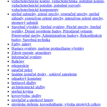
vzduchotechnické koleno, vzduchotechnika, potrubné koleno,
vzduchotechnické potrubie, potrubné rozvody,
vzduchotechnické komponenty
strešné substráty, zelené strechy, vegetačné strechy, strešné
záhrady, extenzívne zelené strechy, intenzívne zelené strechy,
stromový substrát
Stavebné výrobky, Strešné systémy, Ploché strechy, Strešné
svetlíky, Denné osvetlenie budov, Prirodzené vetranie,
Priemyselné stavby, Administratívne budovy, Rekonštrukcie
budov, Stavebná technika
Farby, nátery
Hasiace systémy, pasívne protipožiarne výrobky
Zdroje energie, generátory
Informačné systémy
Balkóny
rekuperácie
sanačné práce
fasádne izolačné dosky , soklové zateplenie
odpadový kontajner
betónové dlažby
architekotnické služby
strešná krytina
kovovýroba, služby
nivelačné a stierkové hmoty
strojárske riešenia, kovoobrábanie, výroba strojných celkov