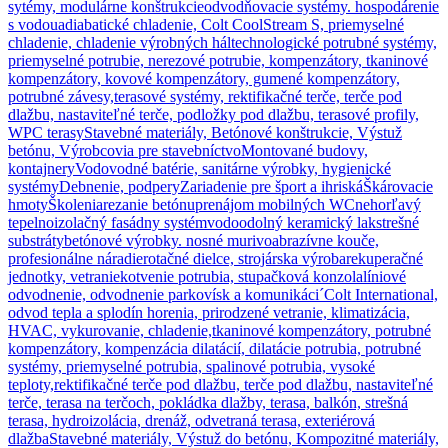
sytémy, modulárne konštrukcie
odvodňovacie systémy. hospodárenie
s vodou
adiabatické chladenie, Colt CoolStream S, priemyselné
chladenie, chladenie výrobných hál
technologické potrubné systémy,
priemyselné potrubie, nerezové potrubie, kompenzátory, tkaninové
kompenzátory, kovové kompenzátory, gumené kompenzátory,
potrubné závesy,
terasové systémy, rektifikačné terče, terče pod
dlažbu, nastaviteľné terče, podložky pod dlažbu, terasové profily,
WPC terasy
Stavebné materiály, Betónové konštrukcie, Výstuž
betónu, Výrobcovia pre stavebníctvo
Montované budovy,
kontajnery
Vodovodné batérie, sanitárne výrobky, hygienické
systémy
Debnenie, podpery
Zariadenie pre šport a ihriská
Škárovacie
hmoty
Školenia
rezanie betónu
prenájom mobilných WC
nehorľavý
tepelnoizolačný fasádny systém
vodoodolný keramický lak
strešné
substráty
betónové výrobky. nosné murivo
abrazívne kouče,
profesionálne náradie
rotačné dielce, strojárska výroba
rekuperačné
jednotky, vetranie
kotvenie potrubia, stupačková konzola
líniové
odvodnenie, odvodnenie parkovísk a komunikáci´
Colt International,
odvod tepla a splodín horenia, prirodzené vetranie, klimatizácia,
HVAC, vykurovanie, chladenie,
tkaninové kompenzátory, potrubné
kompenzátory, kompenzácia dilatácií, dilatácie potrubia, potrubné
systémy, priemyselné potrubia, spalinové potrubia, vysoké
teploty,
rektifikačné terče pod dlažbu, terče pod dlažbu, nastaviteľné
terče, terasa na terčoch, pokládka dlažby, terasa, balkón, strešná
terasa, hydroizolácia, drenáž, odvetraná terasa, exteriérová
dlažba
Stavebné materiály, Výstuž do betónu, Kompozitné materiály,