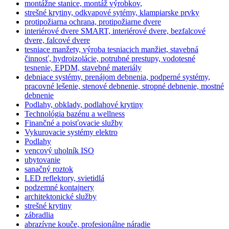
montážne stanice, montáž výrobkov,
strešné krytiny, odkvapové sytémy, klampiarske prvky
protipožiarna ochrana, protipožiarne dvere
interiérové dvere SMART, interiérové dvere, bezfalcové
dvere, falcové dvere
tesniace manžety, výroba tesniacich manžiet, stavebná
činnosť, hydroizolácie, potrubné prestupy, vodotesné
tesnenie, EPDM, stavebné materiály
debniace systémy, prenájom debnenia, podperné systémy,
pracovné lešenie, stenové debnenie, stropné debnenie, mostné
debnenie
Podlahy, obklady, podlahové krytiny
Technológia bazénu a wellness
Finančné a poisťovacie služby
Vykurovacie systémy elektro
Podlahy
vencový uholník ISO
ubytovanie
sanačný roztok
LED reflektory, svietidlá
podzemné kontajnery
architektonické služby
strešné krytiny
zábradlia
abrazívne kouče, profesionálne náradie