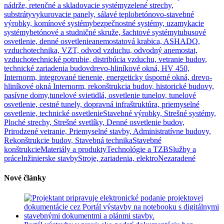
nádrže, retenčné a skladovacie systémy
zelené strechy,
substráty
vykurovacie panely, sálavé teplo
betónovo-stavebné
výrobky, komínové systémy
bezpečnostné systémy, uzamykacie
systémy
betónové a studničné skruže, šachtové systémy
tubusové
osvetlenie, denné osvetlenie
anemostatová krabica, ASHADQ,
vzduchotechnika, VZT, odvod vzduchu, odvodný anemostat,
vzduchotechnické potrubie, distribúcia vzduchu, vetranie budov,
technické zariadenia budov
drevo-hliníkové okná, HV 450,
Internorm, integrované tienenie, energeticky úsporné okná, drevo-
hliníkové okná Internorm, rekonštrukcia budov, historické budovy,
pasívne domy,
tunelové svietidlá, osvetlenie tunelov, tunelové
osvetlenie, cestné tunely, dopravná infraštruktúra, priemyselné
osvetlenie, technické osvetlenie
Stavebné výrobky, Strešné systémy,
Ploché strechy, Strešné svetlíky, Denné osvetlenie budov,
Prirodzené vetranie, Priemyselné stavby, Administratívne budovy,
Rekonštrukcie budov, Stavebná technika
Stavebné
konštrukcie
Materiály a produkty
Technológie a TZB
Služby a
práce
Inžinierske stavby
Stroje, zariadenia, elektro
Nezaradené
Nové články