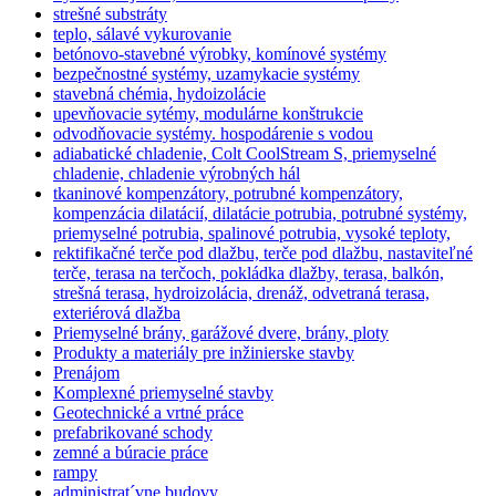
strešné substráty
teplo, sálavé vykurovanie
betónovo-stavebné výrobky, komínové systémy
bezpečnostné systémy, uzamykacie systémy
stavebná chémia, hydoizolácie
upevňovacie sytémy, modulárne konštrukcie
odvodňovacie systémy. hospodárenie s vodou
adiabatické chladenie, Colt CoolStream S, priemyselné
chladenie, chladenie výrobných hál
tkaninové kompenzátory, potrubné kompenzátory,
kompenzácia dilatácií, dilatácie potrubia, potrubné systémy,
priemyselné potrubia, spalinové potrubia, vysoké teploty,
rektifikačné terče pod dlažbu, terče pod dlažbu, nastaviteľné
terče, terasa na terčoch, pokládka dlažby, terasa, balkón,
strešná terasa, hydroizolácia, drenáž, odvetraná terasa,
exteriérová dlažba
Priemyselné brány, garážové dvere, brány, ploty
Produkty a materiály pre inžinierske stavby
Prenájom
Komplexné priemyselné stavby
Geotechnické a vrtné práce
prefabrikované schody
zemné a búracie práce
rampy
administrat´vne budovy