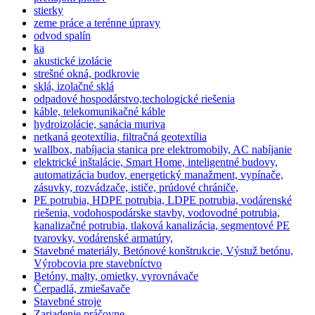
stierky
zeme práce a terénne úpravy
odvod spalín
ka
akustické izolácie
strešné okná, podkrovie
sklá, izolačné sklá
odpadové hospodárstvo,techologické riešenia
káble, telekomunikačné káble
hydroizolácie, sanácia muriva
netkaná geotextília, filtračná geotextília
wallbox, nabíjacia stanica pre elektromobily, AC nabíjanie
elektrické inštalácie, Smart Home, inteligentné budovy,
automatizácia budov, energetický manažment, vypínače,
zásuvky, rozvádzače, ističe, prúdové chrániče,
PE potrubia, HDPE potrubia, LDPE potrubia, vodárenské
riešenia, vodohospodárske stavby, vodovodné potrubia,
kanalizačné potrubia, tlaková kanalizácia, segmentové PE
tvarovky, vodárenské armatúry,
Stavebné materiály, Betónové konštrukcie, Výstuž betónu,
Výrobcovia pre stavebníctvo
Betóny, malty, omietky, vyrovnávače
Čerpadlá, zmiešavače
Stavebné stroje
Zariadenie práčovne