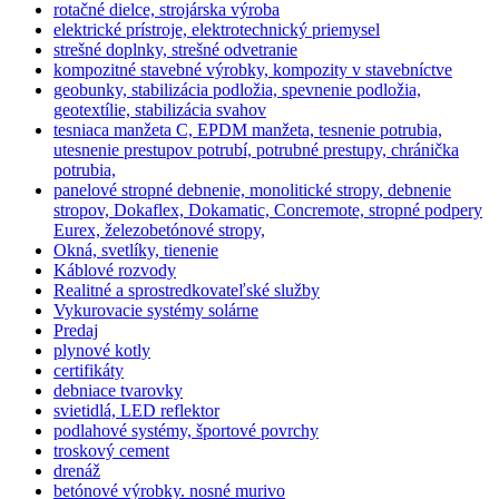
rotačné dielce, strojárska výroba
elektrické prístroje, elektrotechnický priemysel
strešné doplnky, strešné odvetranie
kompozitné stavebné výrobky, kompozity v stavebníctve
geobunky, stabilizácia podložia, spevnenie podložia,
geotextílie, stabilizácia svahov
tesniaca manžeta C, EPDM manžeta, tesnenie potrubia,
utesnenie prestupov potrubí, potrubné prestupy, chránička
potrubia,
panelové stropné debnenie, monolitické stropy, debnenie
stropov, Dokaflex, Dokamatic, Concremote, stropné podpery
Eurex, železobetónové stropy,
Okná, svetlíky, tienenie
Káblové rozvody
Realitné a sprostredkovateľské služby
Vykurovacie systémy solárne
Predaj
plynové kotly
certifikáty
debniace tvarovky
svietidlá, LED reflektor
podlahové systémy, športové povrchy
troskový cement
drenáž
betónové výrobky. nosné murivo