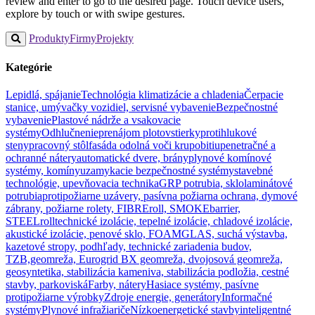
review and enter to go to the desired page. Touch device users,
explore by touch or with swipe gestures.
Produkty
Firmy
Projekty
Kategórie
Lepidlá, spájanie
Technológia klimatizácie a chladenia
Čerpacie
stanice, umývačky vozidiel, servisné vybavenie
Bezpečnostné
vybavenie
Plastové nádrže a vsakovacie
systémy
Odhlučnenie
prenájom plotov
stierky
protihlukové
steny
pracovný stôl
fasáda odolná voči krupobitiu
penetračné a
ochranné nátery
automatické dvere, brány
plynové komínové
systémy, komíny
uzamykacie bezpečnostné systémy
stavebné
technológie, upevňovacia technika
GRP potrubia, sklolaminátové
potrubia
protipožiarne uzávery, pasívna požiarna ochrana, dymové
zábrany, požiarne rolety, FIBREroll, SMOKEbarrier,
STEELroll
technické izolácie, tepelné izolácie, chladové izolácie,
akustické izolácie, penové sklo, FOAMGLAS, suchá výstavba,
kazetové stropy, podhľady, technické zariadenia budov,
TZB,
geomreža, Eurogrid BX geomreža, dvojosová geomreža,
geosyntetika, stabilizácia kameniva, stabilizácia podložia, cestné
stavby, parkoviská
Farby, nátery
Hasiace systémy, pasívne
protipožiarne výrobky
Zdroje energie, generátory
Informačné
systémy
Plynové infražiariče
Nízkoenergetické stavby
inteligentné