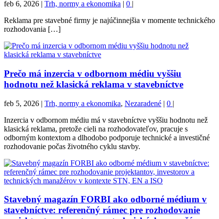
feb 6, 2026
|
Trh, normy a ekonomika
|
0
|
Reklama pre stavebné firmy je najúčinnejšia v momente technického
rozhodovania […]
Prečo má inzercia v odbornom médiu vyššiu
hodnotu než klasická reklama v stavebníctve
feb 5, 2026
|
Trh, normy a ekonomika
,
Nezaradené
|
0
|
Inzercia v odbornom médiu má v stavebníctve vyššiu hodnotu než
klasická reklama, pretože cieli na rozhodovateľov, pracuje s
odborným kontextom a dlhodobo podporuje technické a investičné
rozhodovanie počas životného cyklu stavby.
Stavebný magazín FORBI ako odborné médium v
stavebníctve: referenčný rámec pre rozhodovanie