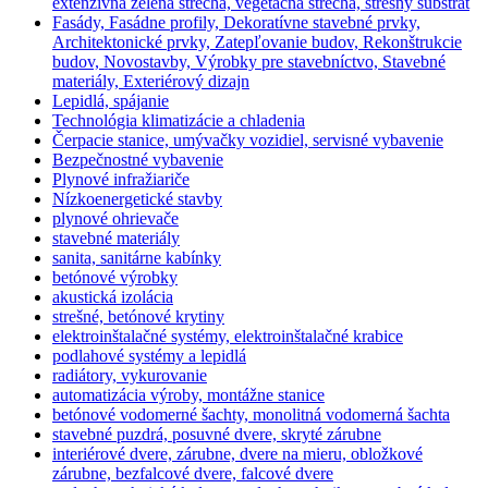
extenzívna zelená strecha, vegetačná strecha, strešný substrát
Fasády, Fasádne profily, Dekoratívne stavebné prvky,
Architektonické prvky, Zatepľovanie budov, Rekonštrukcie
budov, Novostavby, Výrobky pre stavebníctvo, Stavebné
materiály, Exteriérový dizajn
Lepidlá, spájanie
Technológia klimatizácie a chladenia
Čerpacie stanice, umývačky vozidiel, servisné vybavenie
Bezpečnostné vybavenie
Plynové infražiariče
Nízkoenergetické stavby
plynové ohrievače
stavebné materiály
sanita, sanitárne kabínky
betónové výrobky
akustická izolácia
strešné, betónové krytiny
elektroinštalačné systémy, elektroinštalačné krabice
podlahové systémy a lepidlá
radiátory, vykurovanie
automatizácia výroby, montážne stanice
betónové vodomerné šachty, monolitná vodomerná šachta
stavebné puzdrá, posuvné dvere, skryté zárubne
interiérové dvere, zárubne, dvere na mieru, obložkové
zárubne, bezfalcové dvere, falcové dvere