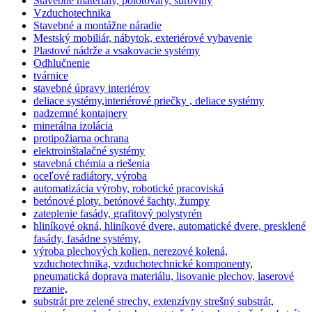
Stavebné materiály, polotovary, suroviny
Vzduchotechnika
Stavebné a montážne náradie
Mestský mobiliár, nábytok, exteriérové vybavenie
Plastové nádrže a vsakovacie systémy
Odhlučnenie
tvárnice
stavebné úpravy interiérov
deliace systémy,interiérové priečky , deliace systémy
nadzemné kontajnery
minerálna izolácia
protipožiarna ochrana
elektroinštalačné systémy
stavebná chémia a riešenia
oceľové radiátory, výroba
automatizácia výroby, robotické pracoviská
betónové ploty. betónové šachty, žumpy
zateplenie fasády, grafitový polystyrén
hliníkové okná, hliníkové dvere, automatické dvere, presklené
fasády, fasádne systémy,
výroba plechových kolien, nerezové kolená,
vzduchotechnika, vzduchotechnické komponenty,
pneumatická doprava materiálu, lisovanie plechov, laserové
rezanie,
substrát pre zelené strechy, extenzívny strešný substrát,