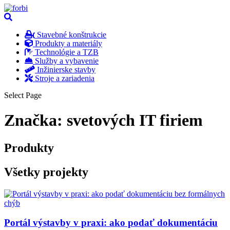
Stavebné konštrukcie
Produkty a materiály
Technológie a TZB
Služby a vybavenie
Inžinierske stavby
Stroje a zariadenia
Select Page
Značka:
svetových IT firiem
Produkty
Všetky projekty
Portál výstavby v praxi: ako podať dokumentáciu