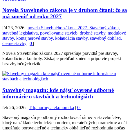
Novela Stavebného zákona je v druhom čítaní: čo sa
má zmeniť od roku 2027
júl 23, 2026
|
novela Stavebného zákona 2027, Stavebný zákon,
stavebná legislatíva, povoľovanie stavieb, drobné stavby, modulové
stavby, kontajnerové stavby, kolaudácia stavby, stavebný dohľad,
čierne stavby
|
0
|
Novela Stavebného zákona 2027 spresňuje pravidlá pre stavby,
kolaudáciu a kontroly. Získajte prehľad zmien a pripravte projekt
bez zbytočných rizík.
Stavebný magazín: kde nájsť overené odborné
informácie o stavbách a technológiách
feb 26, 2026
|
Trh, normy a ekonomika
|
0
|
Stavebný magazín je odborný rozhodovací rámec v stavebníctve,
ktorý na základe technických noriem, merateľných parametrov a dát
umožňuje porovnateľné a technicky obhájiteľné rozhodnutia počas