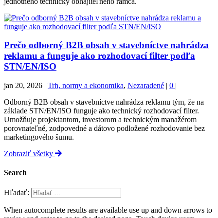
jednotného technicky obhájiteľného rámca.
Prečo odborný B2B obsah v stavebníctve nahrádza
reklamu a funguje ako rozhodovací filter podľa
STN/EN/ISO
jan 20, 2026
|
Trh, normy a ekonomika
,
Nezaradené
|
0
|
Odborný B2B obsah v stavebníctve nahrádza reklamu tým, že na
základe STN/EN/ISO funguje ako technický rozhodovací filter.
Umožňuje projektantom, investorom a technickým manažérom
porovnateľné, zodpovedné a dátovo podložené rozhodovanie bez
marketingového šumu.
Zobraziť všetky
Search
Hľadať:
When autocomplete results are available use up and down arrows to