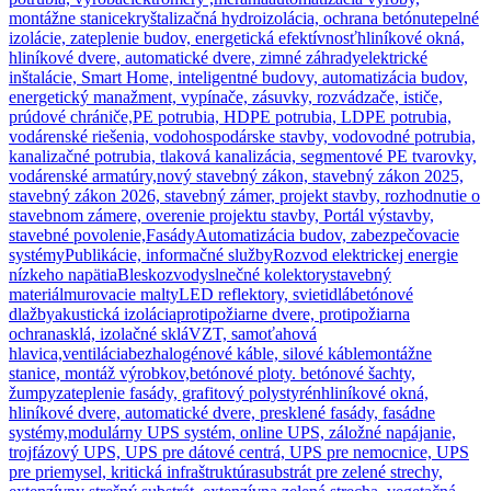
montážne stanice
kryštalizačná hydroizolácia, ochrana betónu
tepelné
izolácie, zateplenie budov, energetická efektívnosť
hliníkové okná,
hliníkové dvere, automatické dvere, zimné záhrady
elektrické
inštalácie, Smart Home, inteligentné budovy, automatizácia budov,
energetický manažment, vypínače, zásuvky, rozvádzače, ističe,
prúdové chrániče,
PE potrubia, HDPE potrubia, LDPE potrubia,
vodárenské riešenia, vodohospodárske stavby, vodovodné potrubia,
kanalizačné potrubia, tlaková kanalizácia, segmentové PE tvarovky,
vodárenské armatúry,
nový stavebný zákon, stavebný zákon 2025,
stavebný zákon 2026, stavebný zámer, projekt stavby, rozhodnutie o
stavebnom zámere, overenie projektu stavby, Portál výstavby,
stavebné povolenie,
Fasády
Automatizácia budov, zabezpečovacie
systémy
Publikácie, informačné služby
Rozvod elektrickej energie
nízkeho napätia
Bleskozvody
slnečné kolektory
stavebný
materiál
murovacie malty
LED reflektory, svietidlá
betónové
dlažby
akustická izolácia
protipožiarne dvere, protipožiarna
ochrana
sklá, izolačné sklá
VZT, samoťahová
hlavica,ventilácia
bezhalogénové káble, silové káble
montážne
stanice, montáž výrobkov,
betónové ploty. betónové šachty,
žumpy
zateplenie fasády, grafitový polystyrén
hliníkové okná,
hliníkové dvere, automatické dvere, presklené fasády, fasádne
systémy,
modulárny UPS systém, online UPS, záložné napájanie,
trojfázový UPS, UPS pre dátové centrá, UPS pre nemocnice, UPS
pre priemysel, kritická infraštruktúra
substrát pre zelené strechy,