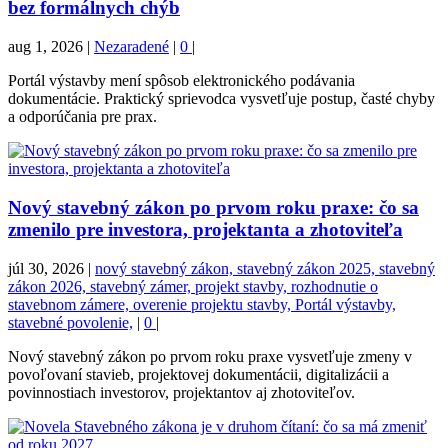
bez formálnych chýb
aug 1, 2026
|
Nezaradené
|
0
|
Portál výstavby mení spôsob elektronického podávania
dokumentácie. Praktický sprievodca vysvetľuje postup, časté chyby
a odporúčania pre prax.
Nový stavebný zákon po prvom roku praxe: čo sa
zmenilo pre investora, projektanta a zhotoviteľa
júl 30, 2026
|
nový stavebný zákon, stavebný zákon 2025, stavebný
zákon 2026, stavebný zámer, projekt stavby, rozhodnutie o
stavebnom zámere, overenie projektu stavby, Portál výstavby,
stavebné povolenie,
|
0
|
Nový stavebný zákon po prvom roku praxe vysvetľuje zmeny v
povoľovaní stavieb, projektovej dokumentácii, digitalizácii a
povinnostiach investorov, projektantov aj zhotoviteľov.