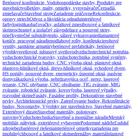
Betónové konštrukcie, Vodohospodárske stavby, Produkty pre
stavebníctvo
Betóny, malty, omietky, vyrovnávače
Čerpadlá,
zmiešavače
Stavebné stroje
Zariadenie práčovne
Rekonštrukcie,
opravy striech
Odvoz a likvidácia odpadu
interiérové
farby
logistika
obaľovačky, asfaltové zmesi
boxové a šatníkové
skrine
ochranný a izolačný zásyp
deliace a posuvné steny,
priečky
strečné substráty
teplo, sálavé vykurovanie
diamantové
kotúče, pracovné náradie
podlahové rošty, konštrukcie
rohové
ventily, sanitárne armatúry
betónové prefabrikáty, betónové
výrobky
svetlovod, tubusový svetlovod
vzduchotechnické potrubia,
vzduchotechnické tvarovky, vzduchotechnika, potrubné systémy,
technické zariadenia budov, CNC výroba,
okná, plastové okná,
plastovo-hliníkové okná, drevo-hliníkové okná, vchodové dvere,
HS portály, posuvné dvere, energeticky úsporné okná, pasívne
domy
zákazková výroba, nehrdzavejúca oceľ, nerez, laserové
rezanie, CNC ohýbanie, CNC obrábanie, TIG zváranie, MIG
zváranie, robotické zváranie, kovovýroba, laserové výpalky,
rozvodné skrine
Fasády, Fasádne profily, Dekoratívne stavebné
prvky, Architektonické prvky, Zatepľovanie budov, Rekonštrukcie
budov, Novostavby, Výrobky pre stavebníctvo, Stavebné materiály,
Exteriérový dizajn
Stavebné materiály, polotovary,
suroviny
Vzduchotechnika
Stavebné a montážne náradie
Mestský
mobiliár, nábytok, exteriérové vybavenie
Podzemné nádrže
Ľudské
zdroje
bezbariérové riešenia
interiérové omietky
zariadenia pre
imobilných
boxové a šatníkové skrine
drenážny materiál
plastové