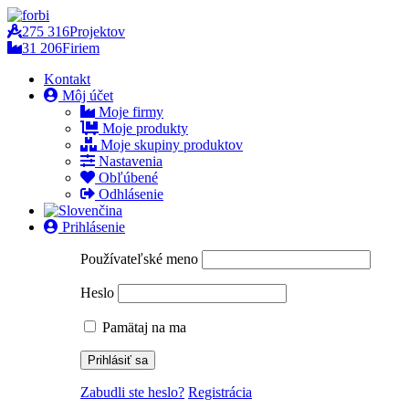
275 316
Projektov
31 206
Firiem
Kontakt
Môj účet
Moje firmy
Moje produkty
Moje skupiny produktov
Nastavenia
Obľúbené
Odhlásenie
Prihlásenie
Používateľské meno
Heslo
Pamätaj na ma
Zabudli ste heslo?
Registrácia