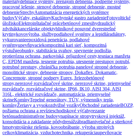
materiály
debniace systémy, prenájom debnenia, podperné systémy,
pracovné lešenie, stenové debnenie, stropné debnenie, mostné
debnenie
Strechy
Automatizácia energetických systémov
budov
Výťahy, eskalátory
Kuchynské gastro zariadenie
Fotovoltické
úložisko
Elektroinštalačné práce
betónové zmesi
hydraulický
zdvihák
kancelárske objekty
hliníkové posuvné dvere
strešné
krytiny
kovovýroba, služby
podlahové systémy a lepidlá
radiátory,
vykurovanie
epoxidová penetrácia, podlahové
systémy
upevňpvacie
kompozitná kari sieť, kompozitná
výstuž
geobunky, stabilizácia svahov, spevnenie podložia,
protierózna ochrana, parkoviská, príjazdové cesty,
tesniaca manžeta
C, EPDM manžeta, tesnenie potrubia, utesnenie prestupov potrubí,
potrubné prestupy, chránička potrubia,
panelové stropné debnenie,
monolitické stropy, debnenie stropov, Dokaflex, Dokamatic,
Concremote, stropné podpery Eurex, železobetónové
stropy,
nerezové rozvádzačové skrine, nerezové skrine, priemyselné
rozvádzače, rozvádzačové skrine, IP66, IK10, AISI 304, AISI
316L, elektrické rozvádzače, automatizácia, priemyselné
skrine
Komíny
Tepelné generátory, TÚV, výmenníky tepla,
komíny
Žeriavy a vysokozdvižné vozíky
Obchodné zariadenie
BOZP,
požiarna ochrana a revízie
schodiskové výťahy
rezanie
betónu
administratívne budovy
napínacie stropy
trysková injektáž,
konsolidácia a zakladanie pôdy
drenáž
zábradlia
nivelačné a stierkové
hmoty
strojárske riešenia, kovoobrábanie, výroba strojných
celkov
klimatizácia, vzduchotechnika, rekuperácia
upevňovacie