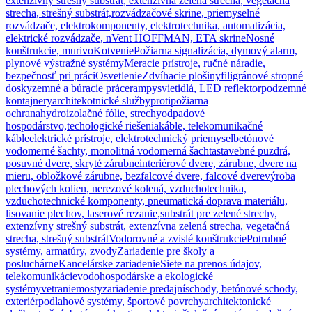
extenzívny strešný substrát, extenzívna zelená strecha, vegetačná
strecha, strešný substrát,
rozvádzačové skrine, priemyselné
rozvádzače, elektrokomponenty, elektrotechnika, automatizácia,
elektrické rozvádzače, nVent HOFFMAN, ETA skrine
Nosné
konštrukcie, murivo
Kotvenie
Požiarna signalizácia, dymový alarm,
plynové výstražné systémy
Meracie prístroje, ručné náradie,
bezpečnosť pri práci
Osvetlenie
Zdvíhacie plošiny
filigránové stropné
dosky
zemné a búracie práce
rampy
svietidlá, LED reflektor
podzemné
kontajnery
architekotnické služby
protipožiarna
ochrana
hydroizolačné fólie, strechy
odpadové
hospodárstvo,techologické riešenia
káble, telekomunikačné
káble
elektrické prístroje, elektrotechnický priemysel
betónové
vodomerné šachty, monolitná vodomerná šachta
stavebné puzdrá,
posuvné dvere, skryté zárubne
interiérové dvere, zárubne, dvere na
mieru, obložkové zárubne, bezfalcové dvere, falcové dvere
výroba
plechových kolien, nerezové kolená, vzduchotechnika,
vzduchotechnické komponenty, pneumatická doprava materiálu,
lisovanie plechov, laserové rezanie,
substrát pre zelené strechy,
extenzívny strešný substrát, extenzívna zelená strecha, vegetačná
strecha, strešný substrát
Vodorovné a zvislé konštrukcie
Potrubné
systémy, armatúry, zvody
Zariadenie pre školy a
posluchárne
Kancelárske zariadenie
Siete na prenos údajov,
telekomunikácie
vodohospodárske a ekologické
systémy
vetranie
mosty
zariadenie predajní
schody, betónové schody,
exteriér
podlahové systémy, športové povrchy
architektonické