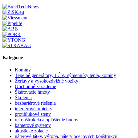
Kategórie
Komíny
Tepelné generátory, TÚV, výmenníky tepla, komíny
Žeriavy a vysokozdvižné vozíky
Obchodné zariadenie
Škárovacie hmoty
Školenia
bezbariérové riešenia
interiérové omietky
protihlukové steny
rekonštrukcia a opláštenie budov
kamerové systémy
akustické zolácie
náterové látky, výroba, nátery oceľových konštrukcií