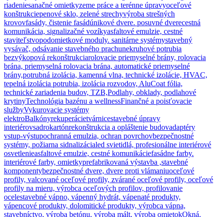
riadenie
sanačné omietky
zeme práce a terénne úpravy
oceľové
konštrukcie
penové sklo, zelené strechy
výroba strešných
krovov
fasády, čistenie fasád
únikové dvere. posuvné dvere
cestná
komunikácia, signalizačné vozíky
asfaltové emulzie, cestné
staviteľstvo
podomietkové moduly. sanitárne systémy
stavebný
vysávač, odsávanie stavebného prachu
nekruhové potrubia
bezvýkopová rekonštrukcia
rolovacie priemyselné brány, rolovacia
brána, priemyselná rolovacia brána, automatické priemyselné
brány,
potrubná izolácia, kamenná vlna, technické izolácie, HVAC,
tepelná izolácia potrubia, izolácia rozvodov, AluCoat fólia,
technické zariadenia budov, TZB,
Podlahy, obklady, podlahové
krytiny
Technológia bazénu a wellness
Finančné a poisťovacie
služby
Vykurovacie systémy
elektro
Balkóny
rekuperácie
tvárnice
stavebné úpravy
interiérov
sadrokartón
rekonštrukcia a opláštenie budov
adaptéry
vstup-výstup
ochranná emulzia, ochran povrchov
bezpečnostné
systémy, požiarna sidnalizácia
led svietidlá, profesionálne interiérové
osvetlenie
asfaltové emulzie, cestné komunikácie
fasádne farby.
interiérové farby, omietky
prefabrikovaná výstavba ,stavebné
komponenty
bezpečnostné dvere, dvere proti vlámaniu
oceľové
profily, valcované oceľové profily, zvárané oceľové profily, oceľové
profily na mieru, výrobca oceľových profilov, profilovanie
ocele
stavebné vápno, vápenný hydrát, vápenaté produkty,
vápencové produkty, dolomitické produkty, výrobca vápna,
stavebníctvo, výroba betónu, výroba mált, výroba omietok
Okná,