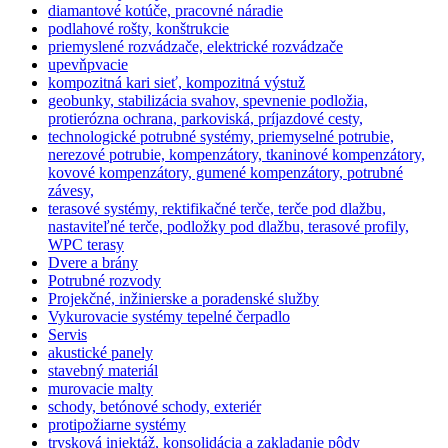
diamantové kotúče, pracovné náradie
podlahové rošty, konštrukcie
priemyslené rozvádzače, elektrické rozvádzače
upevňpvacie
kompozitná kari sieť, kompozitná výstuž
geobunky, stabilizácia svahov, spevnenie podložia,
protierózna ochrana, parkoviská, príjazdové cesty,
technologické potrubné systémy, priemyselné potrubie,
nerezové potrubie, kompenzátory, tkaninové kompenzátory,
kovové kompenzátory, gumené kompenzátory, potrubné
závesy,
terasové systémy, rektifikačné terče, terče pod dlažbu,
nastaviteľné terče, podložky pod dlažbu, terasové profily,
WPC terasy
Dvere a brány
Potrubné rozvody
Projekčné, inžinierske a poradenské služby
Vykurovacie systémy tepelné čerpadlo
Servis
akustické panely
stavebný materiál
murovacie malty
schody, betónové schody, exteriér
protipožiarne systémy
trysková injektáž, konsolidácia a zakladanie pôdy