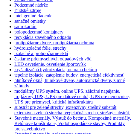
Podzemné nádrže
Ľudské zdroje
inteligentné riadenie
sanačné omietky
sadrokartón
polopodzemné kontajnery
recyklácia stavebného odpadu
protipožiarne dvere, protipožiarna ochrana
hydroizolačné fólie, strechy
izolačné a protipožiarne sklá
čistiarne priemyselných odpadových vôd
LED osvetlenie, osvetlenie športovísk
kryštalizačná hydroizolácia, ochrana betónu
tepelné izolácie, zateplenie budov, energetická efektívnosť
hliníkové okná, hliníkové dvere, automatické dvere, zimné
záhrady
modulárny UPS systém, online UPS, záložné napájanie,
trojfázový UPS, UPS pre dátové centrá, UPS pre nemocnice,
UPS pre priemysel, kritická infraštruktúra
substrát pre zelené strechy, extenzívny strešný substrát,
extenzívna zelená strecha, vegetačná strecha, strešný substrát,
Stavebné materiály, Výstuž do betónu, Kompozitné materiály,
Betónové konštrukcie, Vodohospodárske stavby, Produkty
pre stavebníctvo