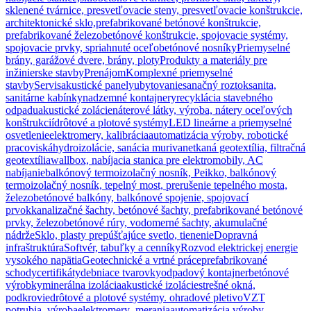
sklenené tvárnice, presvetľovacie steny, presvetľovacie konštrukcie,
architektonické sklo,
prefabrikované betónové konštrukcie,
prefabrikované železobetónové konštrukcie, spojovacie systémy,
spojovacie prvky, spriahnuté oceľobetónové nosníky
Priemyselné
brány, garážové dvere, brány, ploty
Produkty a materiály pre
inžinierske stavby
Prenájom
Komplexné priemyselné
stavby
Servis
akustické panely
ubytovanie
sanačný roztok
sanita,
sanitárne kabínky
nadzemné kontajnery
recyklácia stavebného
odpadu
akustické zolácie
náterové látky, výroba, nátery oceľových
konštrukcií
drôtové a plotové systémy
LED lineárne a priemyselné
osvetlenie
elektromery, kalibrácia
automatizácia výroby, robotické
pracoviská
hydroizolácie, sanácia muriva
netkaná geotextília, filtračná
geotextília
wallbox, nabíjacia stanica pre elektromobily, AC
nabíjanie
balkónový termoizolačný nosník, Peikko, balkónový
termoizolačný nosník, tepelný most, prerušenie tepelného mosta,
železobetónové balkóny, balkónové spojenie, spojovací
prvok
kanalizačné šachty, betónové šachty, prefabrikované betónové
prvky, železobetónové rúry, vodomerné šachty, akumulačné
nádrže
Sklo, plasty prepúšťajúce svetlo, tienenie
Dopravná
infraštruktúra
Softvér, tabuľky a cenníky
Rozvod elektrickej energie
vysokého napätia
Geotechnické a vrtné práce
prefabrikované
schody
certifikáty
debniace tvarovky
odpadový kontajner
betónové
výrobky
minerálna izolácia
akustické izolácie
strešné okná,
podkrovie
drôtové a plotové systémy. ohradové pletivo
VZT
potrubia, výroba
elektromery ,merania
automatizácia výroby,