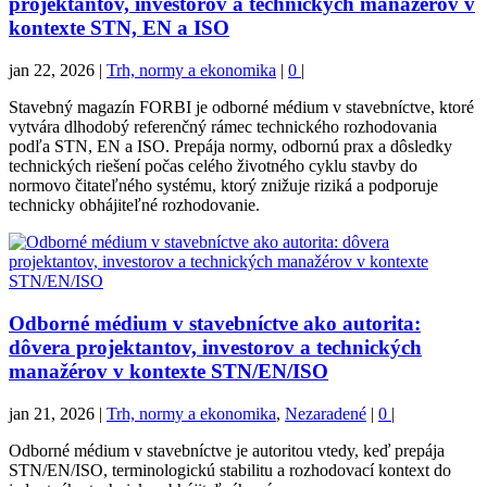
projektantov, investorov a technických manažérov v
kontexte STN, EN a ISO
jan 22, 2026
|
Trh, normy a ekonomika
|
0
|
Stavebný magazín FORBI je odborné médium v stavebníctve, ktoré
vytvára dlhodobý referenčný rámec technického rozhodovania
podľa STN, EN a ISO. Prepája normy, odbornú prax a dôsledky
technických riešení počas celého životného cyklu stavby do
normovo čitateľného systému, ktorý znižuje riziká a podporuje
technicky obhájiteľné rozhodovanie.
Odborné médium v stavebníctve ako autorita:
dôvera projektantov, investorov a technických
manažérov v kontexte STN/EN/ISO
jan 21, 2026
|
Trh, normy a ekonomika
,
Nezaradené
|
0
|
Odborné médium v stavebníctve je autoritou vtedy, keď prepája
STN/EN/ISO, terminologickú stabilitu a rozhodovací kontext do