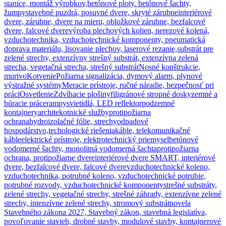
stanice, montáž výrobkov,
betónové ploty. betónové šachty,
žumpy
stavebné puzdrá, posuvné dvere, skryté zárubne
interiérové
dvere, zárubne, dvere na mieru, obložkové zárubne, bezfalcové
dvere, falcové dvere
výroba plechových kolien, nerezové kolená,
vzduchotechnika, vzduchotechnické komponenty, pneumatická
doprava materiálu, lisovanie plechov, laserové rezanie,
substrát pre
zelené strechy, extenzívny strešný substrát, extenzívna zelená
strecha, vegetačná strecha, strešný substrát
Nosné konštrukcie,
murivo
Kotvenie
Požiarna signalizácia, dymový alarm, plynové
výstražné systémy
Meracie prístroje, ručné náradie, bezpečnosť pri
práci
Osvetlenie
Zdvíhacie plošiny
filigránové stropné dosky
zemné a
búracie práce
rampy
svietidlá, LED reflektor
podzemné
kontajnery
architekotnické služby
protipožiarna
ochrana
hydroizolačné fólie, strechy
odpadové
hospodárstvo,techologické riešenia
káble, telekomunikačné
káble
elektrické prístroje, elektrotechnický priemysel
betónové
vodomerné šachty, monolitná vodomerná šachta
protipožiarna
ochrana, protipožiarne dvere
interiérové dvere SMART, interiérové
dvere, bezfalcové dvere, falcové dvere
vzduchotechnické koleno,
vzduchotechnika, potrubné koleno, vzduchotechnické potrubie,
potrubné rozvody, vzduchotechnické komponenty
strešné substráty,
zelené strechy, vegetačné strechy, strešné záhrady, extenzívne zelené
strechy, intenzívne zelené strechy, stromový substrát
novela
Stavebného zákona 2027, Stavebný zákon, stavebná legislatíva,
povoľovanie stavieb, drobné stavby, modulové stavby, kontajnerové