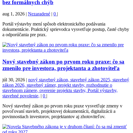
bez formálnych chýb
aug 1, 2026
|
Nezaradené
|
0
|
Portál výstavby mení spôsob elektronického podávania
dokumentácie. Praktický sprievodca vysvetľuje postup, časté chyby
a odporúčania pre prax.
Nový stavebný zákon po prvom roku praxe: čo sa
zmenilo pre investora, projektanta a zhotoviteľa
júl 30, 2026
|
nový stavebný zákon, stavebný zákon 2025, stavebný
zákon 2026, stavebný zámer, projekt stavby, rozhodnutie o
stavebnom zámere, overenie projektu stavby, Portál výstavby,
stavebné povolenie,
|
0
|
Nový stavebný zákon po prvom roku praxe vysvetľuje zmeny v
povoľovaní stavieb, projektovej dokumentácii, digitalizácii a
povinnostiach investorov, projektantov aj zhotoviteľov.