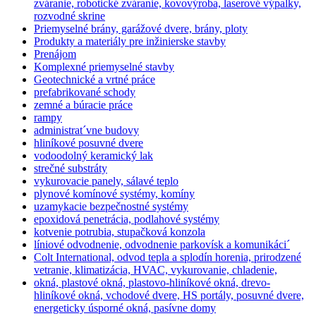
zváranie, robotické zváranie, kovovýroba, laserové výpalky,
rozvodné skrine
Priemyselné brány, garážové dvere, brány, ploty
Produkty a materiály pre inžinierske stavby
Prenájom
Komplexné priemyselné stavby
Geotechnické a vrtné práce
prefabrikované schody
zemné a búracie práce
rampy
administrat´vne budovy
hliníkové posuvné dvere
vodoodolný keramický lak
strečné substráty
vykurovacie panely, sálavé teplo
plynové komínové systémy, komíny
uzamykacie bezpečnostné systémy
epoxidová penetrácia, podlahové systémy
kotvenie potrubia, stupačková konzola
líniové odvodnenie, odvodnenie parkovísk a komunikáci´
Colt International, odvod tepla a splodín horenia, prirodzené
vetranie, klimatizácia, HVAC, vykurovanie, chladenie,
okná, plastové okná, plastovo-hliníkové okná, drevo-
hliníkové okná, vchodové dvere, HS portály, posuvné dvere,
energeticky úsporné okná, pasívne domy