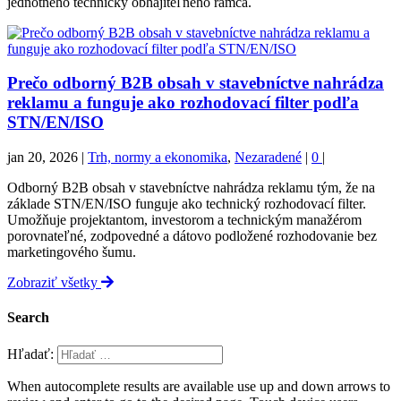
jednotného technicky obhájiteľného rámca.
Prečo odborný B2B obsah v stavebníctve nahrádza
reklamu a funguje ako rozhodovací filter podľa
STN/EN/ISO
jan 20, 2026
|
Trh, normy a ekonomika
,
Nezaradené
|
0
|
Odborný B2B obsah v stavebníctve nahrádza reklamu tým, že na
základe STN/EN/ISO funguje ako technický rozhodovací filter.
Umožňuje projektantom, investorom a technickým manažérom
porovnateľné, zodpovedné a dátovo podložené rozhodovanie bez
marketingového šumu.
Zobraziť všetky
Search
Hľadať:
When autocomplete results are available use up and down arrows to