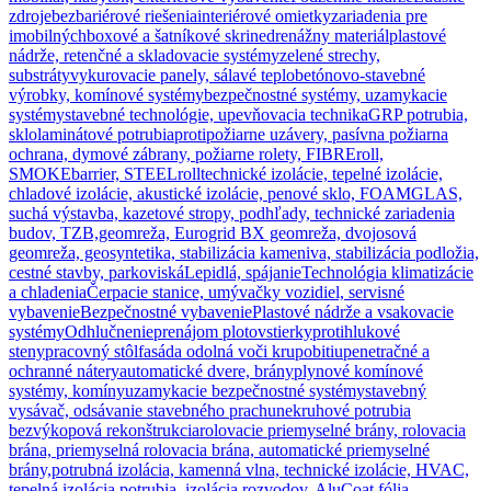
zdroje
bezbariérové riešenia
interiérové omietky
zariadenia pre
imobilných
boxové a šatníkové skrine
drenážny materiál
plastové
nádrže, retenčné a skladovacie systémy
zelené strechy,
substráty
vykurovacie panely, sálavé teplo
betónovo-stavebné
výrobky, komínové systémy
bezpečnostné systémy, uzamykacie
systémy
stavebné technológie, upevňovacia technika
GRP potrubia,
sklolaminátové potrubia
protipožiarne uzávery, pasívna požiarna
ochrana, dymové zábrany, požiarne rolety, FIBREroll,
SMOKEbarrier, STEELroll
technické izolácie, tepelné izolácie,
chladové izolácie, akustické izolácie, penové sklo, FOAMGLAS,
suchá výstavba, kazetové stropy, podhľady, technické zariadenia
budov, TZB,
geomreža, Eurogrid BX geomreža, dvojosová
geomreža, geosyntetika, stabilizácia kameniva, stabilizácia podložia,
cestné stavby, parkoviská
Lepidlá, spájanie
Technológia klimatizácie
a chladenia
Čerpacie stanice, umývačky vozidiel, servisné
vybavenie
Bezpečnostné vybavenie
Plastové nádrže a vsakovacie
systémy
Odhlučnenie
prenájom plotov
stierky
protihlukové
steny
pracovný stôl
fasáda odolná voči krupobitiu
penetračné a
ochranné nátery
automatické dvere, brány
plynové komínové
systémy, komíny
uzamykacie bezpečnostné systémy
stavebný
vysávač, odsávanie stavebného prachu
nekruhové potrubia
bezvýkopová rekonštrukcia
rolovacie priemyselné brány, rolovacia
brána, priemyselná rolovacia brána, automatické priemyselné
brány,
potrubná izolácia, kamenná vlna, technické izolácie, HVAC,
tepelná izolácia potrubia, izolácia rozvodov, AluCoat fólia,