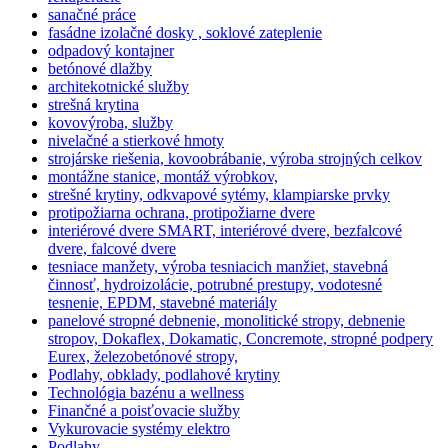
sanačné práce
fasádne izolačné dosky , soklové zateplenie
odpadový kontajner
betónové dlažby
architekotnické služby
strešná krytina
kovovýroba, služby
nivelačné a stierkové hmoty
strojárske riešenia, kovoobrábanie, výroba strojných celkov
montážne stanice, montáž výrobkov,
strešné krytiny, odkvapové sytémy, klampiarske prvky
protipožiarna ochrana, protipožiarne dvere
interiérové dvere SMART, interiérové dvere, bezfalcové
dvere, falcové dvere
tesniace manžety, výroba tesniacich manžiet, stavebná
činnosť, hydroizolácie, potrubné prestupy, vodotesné
tesnenie, EPDM, stavebné materiály
panelové stropné debnenie, monolitické stropy, debnenie
stropov, Dokaflex, Dokamatic, Concremote, stropné podpery
Eurex, železobetónové stropy,
Podlahy, obklady, podlahové krytiny
Technológia bazénu a wellness
Finančné a poisťovacie služby
Vykurovacie systémy elektro
Podlahy