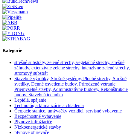
Kategórie
strešné substráty, zelené strechy, vegetačné strechy, strešné
záhrady, extenzívne zelené strechy, intenzívne zelené strechy,
stromový substrát
Stavebné výrobky, Strešné systémy, Ploché strechy, Strešné
svetlíky, Denné osvetlenie budov, Prirodzené vetranie,
Priemyselné stavby, Administratívne budovy, Rekonštrukcie
budov, Stavebná technika
Lepidlá, spájanie
Technológia klimatizácie a chladenia
Čerpacie stanice, umývačky vozidiel, servisné vybavenie
Bezpečnostné vybavenie
Plynové infražiariče
Nízkoenergetické stavby
plynové ohrievače