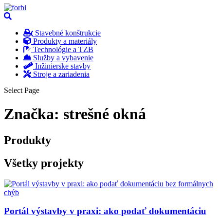
Stavebné konštrukcie
Produkty a materiály
Technológie a TZB
Služby a vybavenie
Inžinierske stavby
Stroje a zariadenia
Select Page
Značka:
strešné okná
Produkty
Všetky projekty
Portál výstavby v praxi: ako podať dokumentáciu