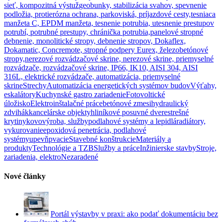
sieť, kompozitná výstuž
geobunky, stabilizácia svahov, spevnenie
podložia, protierózna ochrana, parkoviská, príjazdové cesty,
tesniaca
manžeta C, EPDM manžeta, tesnenie potrubia, utesnenie prestupov
potrubí, potrubné prestupy, chránička potrubia,
panelové stropné
debnenie, monolitické stropy, debnenie stropov, Dokaflex,
Dokamatic, Concremote, stropné podpery Eurex, železobetónové
stropy,
nerezové rozvádzačové skrine, nerezové skrine, priemyselné
rozvádzače, rozvádzačové skrine, IP66, IK10, AISI 304, AISI
316L, elektrické rozvádzače, automatizácia, priemyselné
skrine
Strechy
Automatizácia energetických systémov budov
Výťahy,
eskalátory
Kuchynské gastro zariadenie
Fotovoltické
úložisko
Elektroinštalačné práce
betónové zmesi
hydraulický
zdvihák
kancelárske objekty
hliníkové posuvné dvere
strešné
krytiny
kovovýroba, služby
podlahové systémy a lepidlá
radiátory,
vykurovanie
epoxidová penetrácia, podlahové
systémy
upevňpvacie
Stavebné konštrukcie
Materiály a
produkty
Technológie a TZB
Služby a práce
Inžinierske stavby
Stroje,
zariadenia, elektro
Nezaradené
Nové články
Portál výstavby v praxi: ako podať dokumentáciu bez