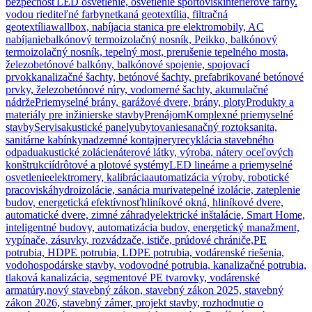
bezpečnosť
LED osvetlenie, osvetlenie športovísk
interiérové farby.
vodou riediteľné farby
netkaná geotextília, filtračná
geotextília
wallbox, nabíjacia stanica pre elektromobily, AC
nabíjanie
balkónový termoizolačný nosník, Peikko, balkónový
termoizolačný nosník, tepelný most, prerušenie tepelného mosta,
železobetónové balkóny, balkónové spojenie, spojovací
prvok
kanalizačné šachty, betónové šachty, prefabrikované betónové
prvky, železobetónové rúry, vodomerné šachty, akumulačné
nádrže
Priemyselné brány, garážové dvere, brány, ploty
Produkty a
materiály pre inžinierske stavby
Prenájom
Komplexné priemyselné
stavby
Servis
akustické panely
ubytovanie
sanačný roztok
sanita,
sanitárne kabínky
nadzemné kontajnery
recyklácia stavebného
odpadu
akustické zolácie
náterové látky, výroba, nátery oceľových
konštrukcií
drôtové a plotové systémy
LED lineárne a priemyselné
osvetlenie
elektromery, kalibrácia
automatizácia výroby, robotické
pracoviská
hydroizolácie, sanácia muriva
tepelné izolácie, zateplenie
budov, energetická efektívnosť
hliníkové okná, hliníkové dvere,
automatické dvere, zimné záhrady
elektrické inštalácie, Smart Home,
inteligentné budovy, automatizácia budov, energetický manažment,
vypínače, zásuvky, rozvádzače, ističe, prúdové chrániče,
PE
potrubia, HDPE potrubia, LDPE potrubia, vodárenské riešenia,
vodohospodárske stavby, vodovodné potrubia, kanalizačné potrubia,
tlaková kanalizácia, segmentové PE tvarovky, vodárenské
armatúry,
nový stavebný zákon, stavebný zákon 2025, stavebný
zákon 2026, stavebný zámer, projekt stavby, rozhodnutie o