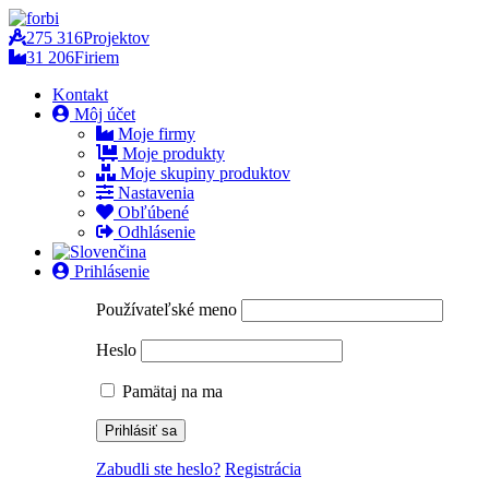
275 316
Projektov
31 206
Firiem
Kontakt
Môj účet
Moje firmy
Moje produkty
Moje skupiny produktov
Nastavenia
Obľúbené
Odhlásenie
Prihlásenie
Používateľské meno
Heslo
Pamätaj na ma
Zabudli ste heslo?
Registrácia