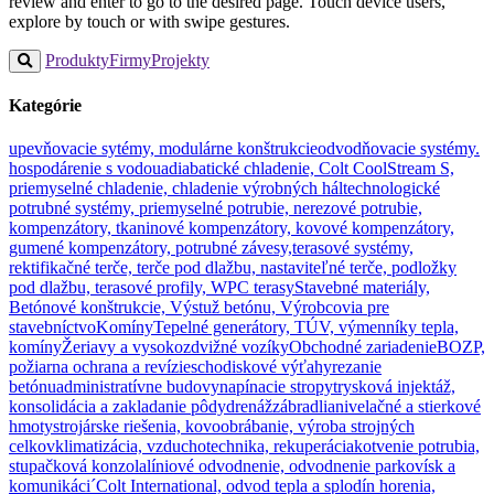
review and enter to go to the desired page. Touch device users,
explore by touch or with swipe gestures.
Produkty
Firmy
Projekty
Kategórie
upevňovacie sytémy, modulárne konštrukcie
odvodňovacie systémy.
hospodárenie s vodou
adiabatické chladenie, Colt CoolStream S,
priemyselné chladenie, chladenie výrobných hál
technologické
potrubné systémy, priemyselné potrubie, nerezové potrubie,
kompenzátory, tkaninové kompenzátory, kovové kompenzátory,
gumené kompenzátory, potrubné závesy,
terasové systémy,
rektifikačné terče, terče pod dlažbu, nastaviteľné terče, podložky
pod dlažbu, terasové profily, WPC terasy
Stavebné materiály,
Betónové konštrukcie, Výstuž betónu, Výrobcovia pre
stavebníctvo
Komíny
Tepelné generátory, TÚV, výmenníky tepla,
komíny
Žeriavy a vysokozdvižné vozíky
Obchodné zariadenie
BOZP,
požiarna ochrana a revízie
schodiskové výťahy
rezanie
betónu
administratívne budovy
napínacie stropy
trysková injektáž,
konsolidácia a zakladanie pôdy
drenáž
zábradlia
nivelačné a stierkové
hmoty
strojárske riešenia, kovoobrábanie, výroba strojných
celkov
klimatizácia, vzduchotechnika, rekuperácia
kotvenie potrubia,
stupačková konzola
líniové odvodnenie, odvodnenie parkovísk a
komunikáci´
Colt International, odvod tepla a splodín horenia,