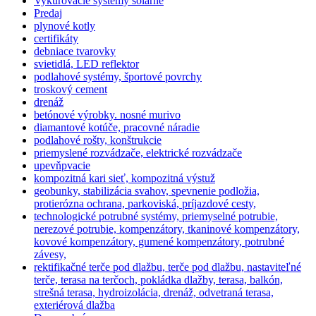
Vykurovacie systémy solárne
Predaj
plynové kotly
certifikáty
debniace tvarovky
svietidlá, LED reflektor
podlahové systémy, športové povrchy
troskový cement
drenáž
betónové výrobky. nosné murivo
diamantové kotúče, pracovné náradie
podlahové rošty, konštrukcie
priemyslené rozvádzače, elektrické rozvádzače
upevňpvacie
kompozitná kari sieť, kompozitná výstuž
geobunky, stabilizácia svahov, spevnenie podložia,
protierózna ochrana, parkoviská, príjazdové cesty,
technologické potrubné systémy, priemyselné potrubie,
nerezové potrubie, kompenzátory, tkaninové kompenzátory,
kovové kompenzátory, gumené kompenzátory, potrubné
závesy,
rektifikačné terče pod dlažbu, terče pod dlažbu, nastaviteľné
terče, terasa na terčoch, pokládka dlažby, terasa, balkón,
strešná terasa, hydroizolácia, drenáž, odvetraná terasa,
exteriérová dlažba