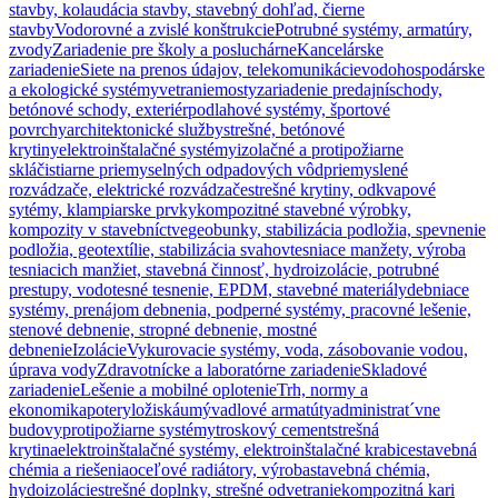
stavby, kolaudácia stavby, stavebný dohľad, čierne
stavby
Vodorovné a zvislé konštrukcie
Potrubné systémy, armatúry,
zvody
Zariadenie pre školy a posluchárne
Kancelárske
zariadenie
Siete na prenos údajov, telekomunikácie
vodohospodárske
a ekologické systémy
vetranie
mosty
zariadenie predajní
schody,
betónové schody, exteriér
podlahové systémy, športové
povrchy
architektonické služby
strešné, betónové
krytiny
elektroinštalačné systémy
izolačné a protipožiarne
sklá
čistiarne priemyselných odpadových vôd
priemyslené
rozvádzače, elektrické rozvádzače
strešné krytiny, odkvapové
sytémy, klampiarske prvky
kompozitné stavebné výrobky,
kompozity v stavebníctve
geobunky, stabilizácia podložia, spevnenie
podložia, geotextílie, stabilizácia svahov
tesniace manžety, výroba
tesniacich manžiet, stavebná činnosť, hydroizolácie, potrubné
prestupy, vodotesné tesnenie, EPDM, stavebné materiály
debniace
systémy, prenájom debnenia, podperné systémy, pracovné lešenie,
stenové debnenie, stropné debnenie, mostné
debnenie
Izolácie
Vykurovacie systémy, voda, zásobovanie vodou,
úprava vody
Zdravotnícke a laboratórne zariadenie
Skladové
zariadenie
Lešenie a mobilné oplotenie
Trh, normy a
ekonomika
potery
ložiská
umývadlové armatúty
administrat´vne
budovy
protipožiarne systémy
troskový cement
strešná
krytina
elektroinštalačné systémy, elektroinštalačné krabice
stavebná
chémia a riešenia
oceľové radiátory, výroba
stavebná chémia,
hydoizolácie
strešné doplnky, strešné odvetranie
kompozitná kari