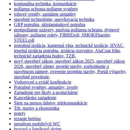
komunálna technika, komunikácie
požiarna ochrana,požiarne systémy
rohové ventily, sanitárne armatúry
stavebné technológie, upevňovacia technika
GRP potrubia, sklolaminátové potrubia
protipožiarne uzávery, pasívna požiarna ochrana, dymové
zábrany, požiarne rolety, FIBREroll, SMOKEbarrier,
STEELroll
potrubná izolácia, kamenná vlna, technické izolácie, HVAC,
tepelná izolácia potrubia, izolácia rozvodov, AluCoat fólia,
technické zariadenia budov, TZB,
nový stavebný zákon, stavebný zákon 2025, stavebný zákon
2026, stavebný zámer, projekt stavby, rozhodnutie o
stavebnom zámere, overenie projektu stavby, Portál výstavby,
stavebné povolenie,
Vodorovné a zvislé konštrukcie
Potrubné systémy, armatúry, zvody
Zariadenie pre školy a posluchárne
Kancelárske zariadenie
Siete na prenos údajov, telekomunikácie
Trh, normy a ekonomika
potery
rezanie betónu
prenájom mobilných WC
boxové a šatníkové skrine