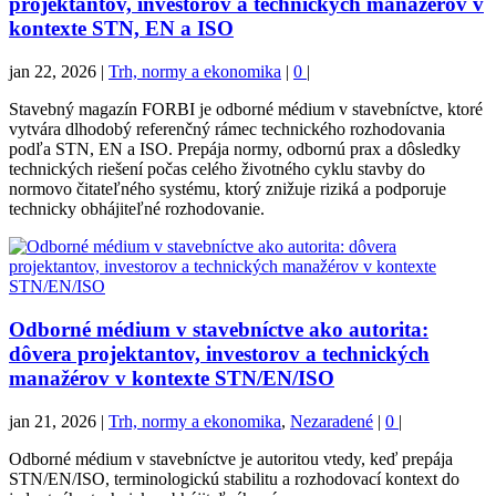
projektantov, investorov a technických manažérov v
kontexte STN, EN a ISO
jan 22, 2026
|
Trh, normy a ekonomika
|
0
|
Stavebný magazín FORBI je odborné médium v stavebníctve, ktoré
vytvára dlhodobý referenčný rámec technického rozhodovania
podľa STN, EN a ISO. Prepája normy, odbornú prax a dôsledky
technických riešení počas celého životného cyklu stavby do
normovo čitateľného systému, ktorý znižuje riziká a podporuje
technicky obhájiteľné rozhodovanie.
Odborné médium v stavebníctve ako autorita:
dôvera projektantov, investorov a technických
manažérov v kontexte STN/EN/ISO
jan 21, 2026
|
Trh, normy a ekonomika
,
Nezaradené
|
0
|
Odborné médium v stavebníctve je autoritou vtedy, keď prepája
STN/EN/ISO, terminologickú stabilitu a rozhodovací kontext do