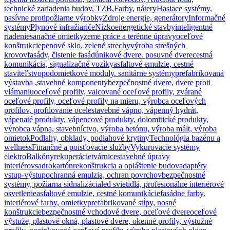
technické zariadenia budov, TZB,
Farby, nátery
Hasiace systémy,
pasívne protipožiarne výrobky
Zdroje energie, generátory
Informačné
systémy
Plynové infražiariče
Nízkoenergetické stavby
inteligentné
riadenie
sanačné omietky
zeme práce a terénne úpravy
oceľové
konštrukcie
penové sklo, zelené strechy
výroba strešných
krovov
fasády, čistenie fasád
únikové dvere. posuvné dvere
cestná
komunikácia, signalizačné vozíky
asfaltové emulzie, cestné
staviteľstvo
podomietkové moduly. sanitárne systémy
prefabrikovaná
výstavba ,stavebné komponenty
bezpečnostné dvere, dvere proti
vlámaniu
oceľové profily, valcované oceľové profily, zvárané
oceľové profily, oceľové profily na mieru, výrobca oceľových
profilov, profilovanie ocele
stavebné vápno, vápenný hydrát,
vápenaté produkty, vápencové produkty, dolomitické produkty,
výrobca vápna, stavebníctvo, výroba betónu, výroba mált, výroba
omietok
Podlahy, obklady, podlahové krytiny
Technológia bazénu a
wellness
Finančné a poisťovacie služby
Vykurovacie systémy
elektro
Balkóny
rekuperácie
tvárnice
stavebné úpravy
interiérov
sadrokartón
rekonštrukcia a opláštenie budov
adaptéry
vstup-výstup
ochranná emulzia, ochran povrchov
bezpečnostné
systémy, požiarna sidnalizácia
led svietidlá, profesionálne interiérové
osvetlenie
asfaltové emulzie, cestné komunikácie
fasádne farby.
interiérové farby, omietky
prefabrikované stĺpy, nosné
konštrukcie
bezpečnostné vchodové dvere, oceľové dvere
oceľové
výstuže, plastové okná, plastové dvere, okenné profily, výstužné