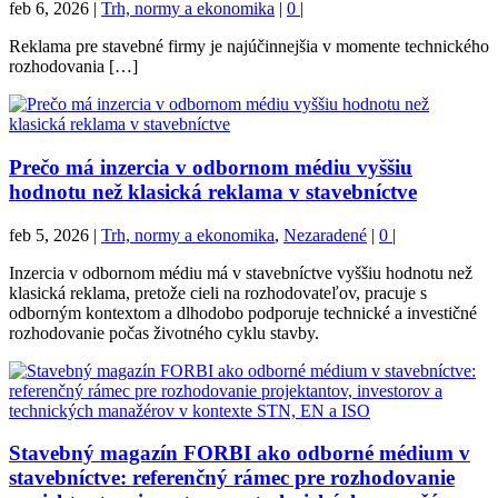
feb 6, 2026
|
Trh, normy a ekonomika
|
0
|
Reklama pre stavebné firmy je najúčinnejšia v momente technického
rozhodovania […]
Prečo má inzercia v odbornom médiu vyššiu
hodnotu než klasická reklama v stavebníctve
feb 5, 2026
|
Trh, normy a ekonomika
,
Nezaradené
|
0
|
Inzercia v odbornom médiu má v stavebníctve vyššiu hodnotu než
klasická reklama, pretože cieli na rozhodovateľov, pracuje s
odborným kontextom a dlhodobo podporuje technické a investičné
rozhodovanie počas životného cyklu stavby.
Stavebný magazín FORBI ako odborné médium v
stavebníctve: referenčný rámec pre rozhodovanie