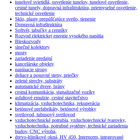
tunelové svietidlá, osvetlenie tunelov, tunelové osvetlenie,
cestné tunely, dopravná infraštruktúra, priemyselné osvetlenie,
technické osvetlenie
Sklo, plasty prepúšťajúce svetlo, tienenie
Dopravná infraštruktúra
Softvér, tabuľky a cenníky
Rozvod elektrickej energie vysokého napätia
Bleskozvody
slnečné kolektory
mosty
zariadenie predajní
kancelárske objekty
napínacie stropy
deliace a posuvné steny, priečky
zelené strechy, substráty
automatické dvere, brány
cestná komunikácia, signalizačné vozíky
asfaltové emulzie, cestné staviteľstvo
klimatizácia, vzduchotechnika, rekuperácia
betónové prefabrikáty, betónové výrobky
svetlovod, tubusový svetlovod
vzduchotechnické potrubia, vzduchotechnické tvarovky,
vzduchotechnika, potrubné systémy, technické zariadenia
budov, CNC výroba,
drevo-hliníkové okná, HV 450, Internorm, integrované