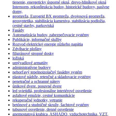
tienenie, energeticky úsporné okná, drevo-hliníkové okná
Internorm, rekonštrukcia budov, historické budovy, pasívne
domy,
geomreža, Eurogrid BX geomreža, dvojosová geomreža,
geosyntetika, stabilizácia kameniva, stabilizácia podložia,
cestné stavby, parkoviská
Fasády
Automatizácia budov, zabezpečovacie systémy
Publikácie, informačné služby
Rozvod elektrickej energie nízkeho napätia
Zdvíhacie plošiny
filigránové stropné dosky
ložiská
umývadlové armatúty
administratívne budovy
nehorľavý tepelnoizolačný fasádny systém
plastové nádrže, retenčné a skladovacie systémy
penetračné a ochranné nátery
únikové dvere. posuvné dvere
led svietidlá, profesionálne interiérové osvetlenie
asfaltové emulzie, cestné komunikácie
rekuperačné jednotky, vetranie
betónové a studničné skruže, šachtové systémy
tubusové osvetlenie, denné osvetlenie
anemostatová krabica, ASHADQ, vzduchotechnika, VZT,