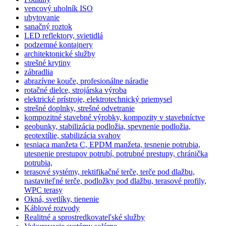
vencový uholník ISO
ubytovanie
sanačný roztok
LED reflektory, svietidlá
podzemné kontajnery
architektonické služby
strešné krytiny
zábradlia
abrazívne kouče, profesionálne náradie
rotačné dielce, strojárska výroba
elektrické prístroje, elektrotechnický priemysel
strešné doplnky, strešné odvetranie
kompozitné stavebné výrobky, kompozity v stavebníctve
geobunky, stabilizácia podložia, spevnenie podložia,
geotextílie, stabilizácia svahov
tesniaca manžeta C, EPDM manžeta, tesnenie potrubia,
utesnenie prestupov potrubí, potrubné prestupy, chránička
potrubia,
terasové systémy, rektifikačné terče, terče pod dlažbu,
nastaviteľné terče, podložky pod dlažbu, terasové profily,
WPC terasy
Okná, svetlíky, tienenie
Káblové rozvody
Realitné a sprostredkovateľské služby