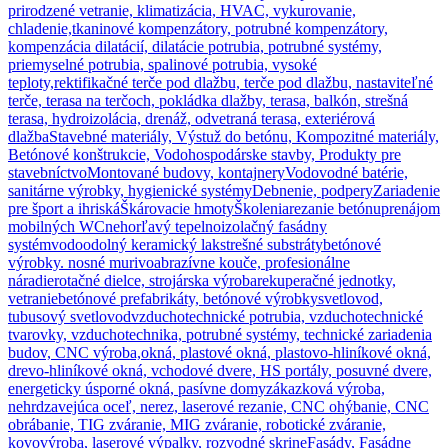
prirodzené vetranie, klimatizácia, HVAC, vykurovanie,
chladenie,
tkaninové kompenzátory, potrubné kompenzátory,
kompenzácia dilatácií, dilatácie potrubia, potrubné systémy,
priemyselné potrubia, spalinové potrubia, vysoké
teploty,
rektifikačné terče pod dlažbu, terče pod dlažbu, nastaviteľné
terče, terasa na terčoch, pokládka dlažby, terasa, balkón, strešná
terasa, hydroizolácia, drenáž, odvetraná terasa, exteriérová
dlažba
Stavebné materiály, Výstuž do betónu, Kompozitné materiály,
Betónové konštrukcie, Vodohospodárske stavby, Produkty pre
stavebníctvo
Montované budovy, kontajnery
Vodovodné batérie,
sanitárne výrobky, hygienické systémy
Debnenie, podpery
Zariadenie
pre šport a ihriská
Škárovacie hmoty
Školenia
rezanie betónu
prenájom
mobilných WC
nehorľavý tepelnoizolačný fasádny
systém
vodoodolný keramický lak
strešné substráty
betónové
výrobky. nosné murivo
abrazívne kouče, profesionálne
náradie
rotačné dielce, strojárska výroba
rekuperačné jednotky,
vetranie
betónové prefabrikáty, betónové výrobky
svetlovod,
tubusový svetlovod
vzduchotechnické potrubia, vzduchotechnické
tvarovky, vzduchotechnika, potrubné systémy, technické zariadenia
budov, CNC výroba,
okná, plastové okná, plastovo-hliníkové okná,
drevo-hliníkové okná, vchodové dvere, HS portály, posuvné dvere,
energeticky úsporné okná, pasívne domy
zákazková výroba,
nehrdzavejúca oceľ, nerez, laserové rezanie, CNC ohýbanie, CNC
obrábanie, TIG zváranie, MIG zváranie, robotické zváranie,
kovovýroba, laserové výpalky, rozvodné skrine
Fasády, Fasádne