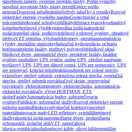
stavebnom zámere, overenie projektu stavby, Portál výstavby,
stavebné povolenie,
Sklo, plasty prepúšťajúce svetlo,
tienenie
Dopravná infraštruktúra
Softvér, tabuľky a cenníky
Rozvod
elektrickej energie vysokého napätia
Geotechnické a vrtné
práce
prefabrikované schody
certifikáty
debniace tvarovky
odpadový
kontajner
betónové výrobky
minerálna izolácia
akustické
izolácie
strešné okná, podkrovie
drôtové a plotové systémy. ohradové
pletivo
VZT potrubia, výroba
elektromery ,merania
automatizácia
výroby, montážne stanice
kryštalizačná hydroizolácia, ochrana
betónu
zateplenie fasády, grafitový polystyrén
hliníkové okná,
hliníkové dvere, automatické dvere, presklené fasády, fasádne
systémy,
modulárny UPS systém, online UPS, záložné napájanie,
trojfázový UPS, UPS pre dátové centrá, UPS pre nemocnice, UPS
pre priemysel, kritická infraštruktúra
substrát pre zelené strechy,
extenzívny strešný substrát, extenzívna zelená strecha, vegetačná
strecha, strešný substrát,
rozvádzačové skrine, priemyselné
rozvádzače, elektrokomponenty, elektrotechnika, automatizácia,
elektrické rozvádzače, nVent HOFFMAN, ETA
skrine
Fasády
Automatizácia budov, zabezpečovacie
systémy
Publikácie, informačné služby
Rozvod elektrickej energie
nízkeho napätia
Bleskozvody
slnečné kolektory
stavebný
materiál
murovacie malty
LED reflektory, svietidlá
betónové
dlažby
akustická izolácia
protipožiarne dvere, protipožiarna
ochrana
sklá, izolačné sklá
VZT, samoťahová
hlavica,ventilácia
bezhalogénové káble, silové káble
montážne