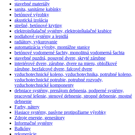
stavebné materiály
sanita, sanitárne kabínky
betónové výrobky
akustická izolácia
strešné, betónové krytiny
elektroinštalačné systémy, elektroinštalačné krabice
podlahové systémy a lepidlá
radiátory, vykurovanie
automatizácia výroby, montážne stanice
betónové vodomerné šachty, monolitná vodomerná šachta
stavebné puzdrá, posuvné dvere, skryté zárubne
interiérové dvere, zárubne, dvere na mieru, obložkové
zárubne, bezfalcové dvere, falcové dvere
vzduchotechnické koleno, vzduchotechnika, potrubné koleno,
vzduchotechnické potrubie, potrubné rozvody,
vzduchotechnické komponenty
debniace systémy, prenájom debnenia, podperné systémy,
pracovné lešenie, stenové debnenie, stropné debnenie, mostné
debnenie
Farby, nátery
Hasiace systémy, pasívne protipožiarne výrobky
Zdroje energie, generátory
Informačné systémy
Balkóny
rekuperácie