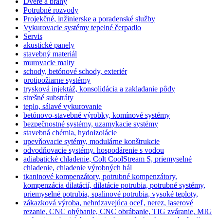
Dvere a brány
Potrubné rozvody
Projekčné, inžinierske a poradenské služby
Vykurovacie systémy tepelné čerpadlo
Servis
akustické panely
stavebný materiál
murovacie malty
schody, betónové schody, exteriér
protipožiarne systémy
trysková injektáž, konsolidácia a zakladanie pôdy
strešné substráty
teplo, sálavé vykurovanie
betónovo-stavebné výrobky, komínové systémy
bezpečnostné systémy, uzamykacie systémy
stavebná chémia, hydoizolácie
upevňovacie sytémy, modulárne konštrukcie
odvodňovacie systémy. hospodárenie s vodou
adiabatické chladenie, Colt CoolStream S, priemyselné
chladenie, chladenie výrobných hál
tkaninové kompenzátory, potrubné kompenzátory,
kompenzácia dilatácií, dilatácie potrubia, potrubné systémy,
priemyselné potrubia, spalinové potrubia, vysoké teploty,
zákazková výroba, nehrdzavejúca oceľ, nerez, laserové
rezanie, CNC ohýbanie, CNC obrábanie, TIG zváranie, MIG