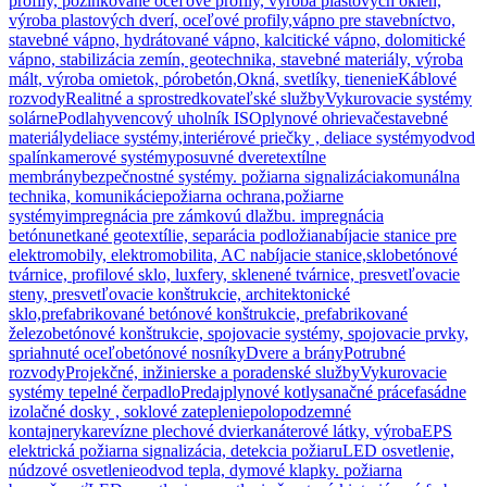
profily, pozinkované oceľové profily, výroba plastových okien,
výroba plastových dverí, oceľové profily,
vápno pre stavebníctvo,
stavebné vápno, hydrátované vápno, kalcitické vápno, dolomitické
vápno, stabilizácia zemín, geotechnika, stavebné materiály, výroba
mált, výroba omietok, pórobetón,
Okná, svetlíky, tienenie
Káblové
rozvody
Realitné a sprostredkovateľské služby
Vykurovacie systémy
solárne
Podlahy
vencový uholník ISO
plynové ohrievače
stavebné
materiály
deliace systémy,interiérové priečky , deliace systémy
odvod
spalín
kamerové systémy
posuvné dvere
textílne
membrány
bezpečnostné systémy. požiarna signalizácia
komunálna
technika, komunikácie
požiarna ochrana,požiarne
systémy
impregnácia pre zámkovú dlažbu. impregnácia
betónu
netkané geotextílie, separácia podložia
nabíjacie stanice pre
elektromobily, elektromobilita, AC nabíjacie stanice,
sklobetónové
tvárnice, profilové sklo, luxfery, sklenené tvárnice, presvetľovacie
steny, presvetľovacie konštrukcie, architektonické
sklo,
prefabrikované betónové konštrukcie, prefabrikované
železobetónové konštrukcie, spojovacie systémy, spojovacie prvky,
spriahnuté oceľobetónové nosníky
Dvere a brány
Potrubné
rozvody
Projekčné, inžinierske a poradenské služby
Vykurovacie
systémy tepelné čerpadlo
Predaj
plynové kotly
sanačné práce
fasádne
izolačné dosky , soklové zateplenie
polopodzemné
kontajnery
ka
revízne plechové dvierka
náterové látky, výroba
EPS
elektrická požiarna signalizácia, detekcia požiaru
LED osvetlenie,
núdzové osvetlenie
odvod tepla, dymové klapky. požiarna