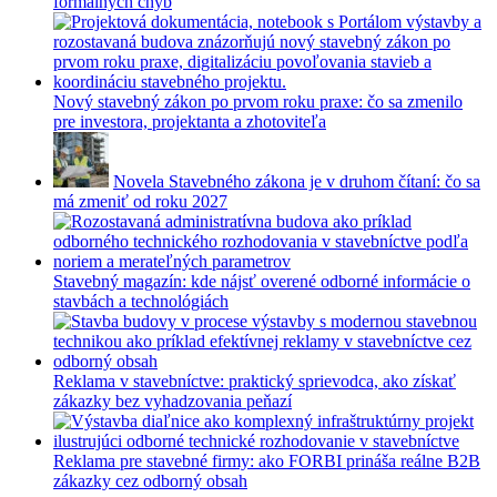
formálnych chýb
Nový stavebný zákon po prvom roku praxe: čo sa zmenilo
pre investora, projektanta a zhotoviteľa
Novela Stavebného zákona je v druhom čítaní: čo sa
má zmeniť od roku 2027
Stavebný magazín: kde nájsť overené odborné informácie o
stavbách a technológiách
Reklama v stavebníctve: praktický sprievodca, ako získať
zákazky bez vyhadzovania peňazí
Reklama pre stavebné firmy: ako FORBI prináša reálne B2B
zákazky cez odborný obsah