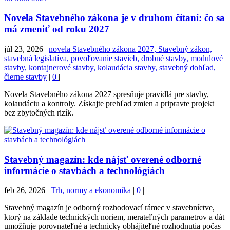
Novela Stavebného zákona je v druhom čítaní: čo sa
má zmeniť od roku 2027
júl 23, 2026
|
novela Stavebného zákona 2027, Stavebný zákon,
stavebná legislatíva, povoľovanie stavieb, drobné stavby, modulové
stavby, kontajnerové stavby, kolaudácia stavby, stavebný dohľad,
čierne stavby
|
0
|
Novela Stavebného zákona 2027 spresňuje pravidlá pre stavby,
kolaudáciu a kontroly. Získajte prehľad zmien a pripravte projekt
bez zbytočných rizík.
Stavebný magazín: kde nájsť overené odborné
informácie o stavbách a technológiách
feb 26, 2026
|
Trh, normy a ekonomika
|
0
|
Stavebný magazín je odborný rozhodovací rámec v stavebníctve,
ktorý na základe technických noriem, merateľných parametrov a dát
umožňuje porovnateľné a technicky obhájiteľné rozhodnutia počas