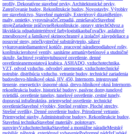
profily, Dekoratívne stavebné prvky, Architektonické prvky,
Zatepľovanie budov, Rekonštrukcie budov, Novostavby, Výrobky
pre stavebníctvo, Stavebné materiály, Exteriérový dizajn
Betóny,
malty, omietky, vyrovnávače
Čerpadlá, zmiešavače
Stavebné
stroje
Zariadenie práčovne
Rekonštrukcie, opravy striech
Odvoz a
likvidácia odpadu
interiérové farby
logistika
obaľovačky, asfaltové
zmesi
boxové a šatníkové skrine
ochranný a izolačný zásyp
deliace a
posuvné steny, priečky
strečné substráty
teplo, sálavé
vykurovanie
diamantové kotúče, pracovné náradie
podlahové rošty,
konštrukcie
rohové ventily, sanitárne armatúry
betónové a studničné
skruže, šachtové systémy
tubusové osvetlenie, denné
osvetlenie
anemostatová krabica, ASHADQ, vzduchotechnika,
VZT, odvod vzduchu, odvodný anemostat, vzduchotechnické
potrubie, distribúcia vzduchu, vetranie budov, technické zariadenia
budov
drevo-hliníkové okná, HV 450, Internorm, integrované
tienenie, energeticky úsporné okná, drevo-hliníkové okná Internorm,
rekonštrukcia budov, historické budovy, pasívne domy,
tunelové
svietidlá, osvetlenie tunelov, tunelové osvetlenie, cestné tunely,
dopravná infraštruktúra, priemyselné osvetlenie, technické
osvetlenie
Stavebné výrobky, Strešné systémy, Ploché strechy,
Strešné svetlíky, Denné osvetlenie budov, Prirodzené vetranie,
Priemyselné stavby, Administratívne budovy, Rekonštrukcie budov,
Stavebná technika
Stavebné materiály, polotovary,
suroviny
Vzduchotechnika
Stavebné a montážne náradie
Mestský
mobiliár, nábytok, exteriérové vybavenie
Podzemné nádrže
Ľudské