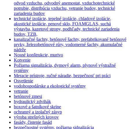
odvod vzduchu, odvodný anemostat, vzduchotechnické
potrubie, distribúcia vzduchu, vetranie budov, technické
zariadenia budov
technické izolácie, tepelné izolácie, chladové izolácie,
akustické izolácie, penové sklo, FOAMGLAS, suchá
výstavba, kazetové stropy, podhľady, technické zariadenia
budov, TZB,
kanalizačné šachty, betónové šachty, prefabrikované betónové
prvky, železobetónové rúry, vodomerné šachty, akumulačné
nádrže
Nosné konštrukcie, murivo
Kotvenie
Požiarna signalizácia, dymový alarm, plynové výstražné
systémy
Meracie prístroje, ručné náradie, bezpečnosť pri práci
Osvetlenie
vodohospodárske a ekologické systémy
vetranie
betónové zmesi
hydraulický zdvihák
boxové a šatníkové skrine
ochranný a izolačný zásyp
výroba strešných krovov
fasády, čistenie fasád
bezpečnostné systémy, požiarna sidnalizácia