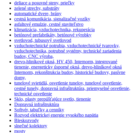
deliace a posuvné steny, priečky
zelené strechy, substráty
automatické dvere, brány
cestná komunikácia, signalizačné vozíky
asfaltové emulzie, cestné staviteľstvo
klimatizácia, vzduchotechnika, rekuperácia
betónové prefabrikáty, betónové výrobky
svetlovod, tubusový svetlovod
vzduchotechnické potrubia, vzduchotechnické tvarovky,
vzduchotechnika, potrubné systémy, technické zariadenia
budov, CNC výroba,
drevo-hliníkové okná, HV 450, Internorm, integrované
tienenie, energeticky úsporné okná, drevo-hliníkové okná
Internorm, rekonštrukcia budov, historické budovy, pasívne
domy,
tunelové svietidlá, osvetlenie tunelov, tunelové osvetlenie,
cestné tunely, dopravná infraštruktúra, priemyselné osvetlenie,
technické osvetlenie
Sklo, plasty prepúšťajúce svetlo, tienenie
Dopravná infraštruktúra
Softvér, tabuľky a cenníky
Rozvod elektrickej energie vysokého napätia
Bleskozvody
slnečné kolektory
mosty