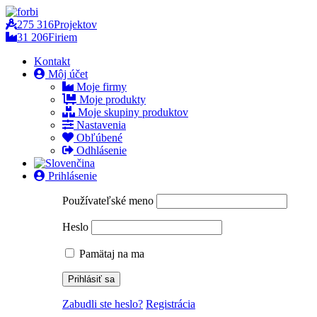
275 316
Projektov
31 206
Firiem
Kontakt
Môj účet
Moje firmy
Moje produkty
Moje skupiny produktov
Nastavenia
Obľúbené
Odhlásenie
Prihlásenie
Používateľské meno
Heslo
Pamätaj na ma
Zabudli ste heslo?
Registrácia