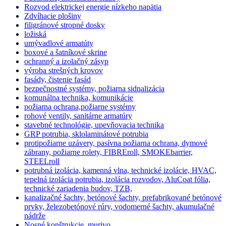
Rozvod elektrickej energie nízkeho napätia
Zdvíhacie plošiny
filigránové stropné dosky
ložiská
umývadlové armatúty
boxové a šatníkové skrine
ochranný a izolačný zásyp
výroba strešných krovov
fasády, čistenie fasád
bezpečnostné systémy, požiarna sidnalizácia
komunálna technika, komunikácie
požiarna ochrana,požiarne systémy
rohové ventily, sanitárne armatúry
stavebné technológie, upevňovacia technika
GRP potrubia, sklolaminátové potrubia
protipožiarne uzávery, pasívna požiarna ochrana, dymové
zábrany, požiarne rolety, FIBREroll, SMOKEbarrier,
STEELroll
potrubná izolácia, kamenná vlna, technické izolácie, HVAC,
tepelná izolácia potrubia, izolácia rozvodov, AluCoat fólia,
technické zariadenia budov, TZB,
kanalizačné šachty, betónové šachty, prefabrikované betónové
prvky, železobetónové rúry, vodomerné šachty, akumulačné
nádrže
Nosné konštrukcie, murivo