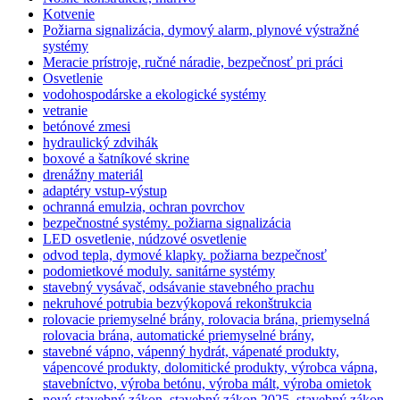
Kotvenie
Požiarna signalizácia, dymový alarm, plynové výstražné
systémy
Meracie prístroje, ručné náradie, bezpečnosť pri práci
Osvetlenie
vodohospodárske a ekologické systémy
vetranie
betónové zmesi
hydraulický zdvihák
boxové a šatníkové skrine
drenážny materiál
adaptéry vstup-výstup
ochranná emulzia, ochran povrchov
bezpečnostné systémy. požiarna signalizácia
LED osvetlenie, núdzové osvetlenie
odvod tepla, dymové klapky. požiarna bezpečnosť
podomietkové moduly. sanitárne systémy
stavebný vysávač, odsávanie stavebného prachu
nekruhové potrubia bezvýkopová rekonštrukcia
rolovacie priemyselné brány, rolovacia brána, priemyselná
rolovacia brána, automatické priemyselné brány,
stavebné vápno, vápenný hydrát, vápenaté produkty,
vápencové produkty, dolomitické produkty, výrobca vápna,
stavebníctvo, výroba betónu, výroba mált, výroba omietok
nový stavebný zákon, stavebný zákon 2025, stavebný zákon