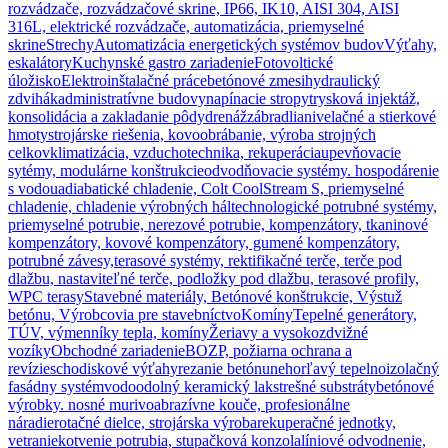
rozvádzače, rozvádzačové skrine, IP66, IK10, AISI 304, AISI
316L, elektrické rozvádzače, automatizácia, priemyselné
skrine
Strechy
Automatizácia energetických systémov budov
Výťahy,
eskalátory
Kuchynské gastro zariadenie
Fotovoltické
úložisko
Elektroinštalačné práce
betónové zmesi
hydraulický
zdvihák
administratívne budovy
napínacie stropy
trysková injektáž,
konsolidácia a zakladanie pôdy
drenáž
zábradlia
nivelačné a stierkové
hmoty
strojárske riešenia, kovoobrábanie, výroba strojných
celkov
klimatizácia, vzduchotechnika, rekuperácia
upevňovacie
sytémy, modulárne konštrukcie
odvodňovacie systémy. hospodárenie
s vodou
adiabatické chladenie, Colt CoolStream S, priemyselné
chladenie, chladenie výrobných hál
technologické potrubné systémy,
priemyselné potrubie, nerezové potrubie, kompenzátory, tkaninové
kompenzátory, kovové kompenzátory, gumené kompenzátory,
potrubné závesy,
terasové systémy, rektifikačné terče, terče pod
dlažbu, nastaviteľné terče, podložky pod dlažbu, terasové profily,
WPC terasy
Stavebné materiály, Betónové konštrukcie, Výstuž
betónu, Výrobcovia pre stavebníctvo
Komíny
Tepelné generátory,
TÚV, výmenníky tepla, komíny
Žeriavy a vysokozdvižné
vozíky
Obchodné zariadenie
BOZP, požiarna ochrana a
revízie
schodiskové výťahy
rezanie betónu
nehorľavý tepelnoizolačný
fasádny systém
vodoodolný keramický lak
strešné substráty
betónové
výrobky. nosné murivo
abrazívne kouče, profesionálne
náradie
rotačné dielce, strojárska výroba
rekuperačné jednotky,
vetranie
kotvenie potrubia, stupačková konzola
líniové odvodnenie,