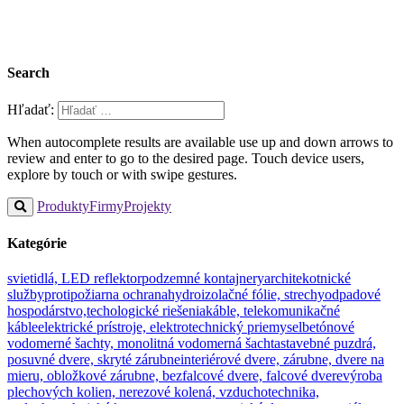
Search
Hľadať:
When autocomplete results are available use up and down arrows to
review and enter to go to the desired page. Touch device users,
explore by touch or with swipe gestures.
Produkty
Firmy
Projekty
Kategórie
svietidlá, LED reflektor
podzemné kontajnery
architekotnické
služby
protipožiarna ochrana
hydroizolačné fólie, strechy
odpadové
hospodárstvo,techologické riešenia
káble, telekomunikačné
káble
elektrické prístroje, elektrotechnický priemysel
betónové
vodomerné šachty, monolitná vodomerná šachta
stavebné puzdrá,
posuvné dvere, skryté zárubne
interiérové dvere, zárubne, dvere na
mieru, obložkové zárubne, bezfalcové dvere, falcové dvere
výroba
plechových kolien, nerezové kolená, vzduchotechnika,