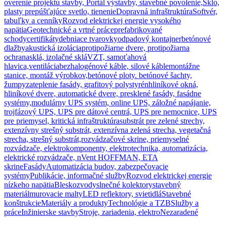
overenie projektu stavby, Portál výstavby, stavebné povolenie,
Sklo,
plasty prepúšťajúce svetlo, tienenie
Dopravná infraštruktúra
Softvér,
tabuľky a cenníky
Rozvod elektrickej energie vysokého
napätia
Geotechnické a vrtné práce
prefabrikované
schody
certifikáty
debniace tvarovky
odpadový kontajner
betónové
dlažby
akustická izolácia
protipožiarne dvere, protipožiarna
ochrana
sklá, izolačné sklá
VZT, samoťahová
hlavica,ventilácia
bezhalogénové káble, silové káble
montážne
stanice, montáž výrobkov,
betónové ploty. betónové šachty,
žumpy
zateplenie fasády, grafitový polystyrén
hliníkové okná,
hliníkové dvere, automatické dvere, presklené fasády, fasádne
systémy,
modulárny UPS systém, online UPS, záložné napájanie,
trojfázový UPS, UPS pre dátové centrá, UPS pre nemocnice, UPS
pre priemysel, kritická infraštruktúra
substrát pre zelené strechy,
extenzívny strešný substrát, extenzívna zelená strecha, vegetačná
strecha, strešný substrát,
rozvádzačové skrine, priemyselné
rozvádzače, elektrokomponenty, elektrotechnika, automatizácia,
elektrické rozvádzače, nVent HOFFMAN, ETA
skrine
Fasády
Automatizácia budov, zabezpečovacie
systémy
Publikácie, informačné služby
Rozvod elektrickej energie
nízkeho napätia
Bleskozvody
slnečné kolektory
stavebný
materiál
murovacie malty
LED reflektory, svietidlá
Stavebné
konštrukcie
Materiály a produkty
Technológie a TZB
Služby a
práce
Inžinierske stavby
Stroje, zariadenia, elektro
Nezaradené