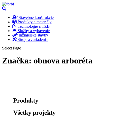
Stavebné konštrukcie
Produkty a materiály
Technológie a TZB
Služby a vybavenie
Inžinierske stavby
Stroje a zariadenia
Select Page
Značka:
obnova arboréta
Produkty
Všetky projekty