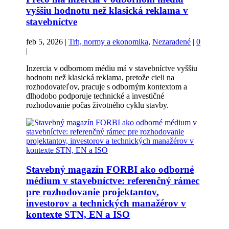
vyššiu hodnotu než klasická reklama v
stavebníctve
feb 5, 2026
|
Trh, normy a ekonomika
,
Nezaradené
|
0
|
Inzercia v odbornom médiu má v stavebníctve vyššiu
hodnotu než klasická reklama, pretože cieli na
rozhodovateľov, pracuje s odborným kontextom a
dlhodobo podporuje technické a investičné
rozhodovanie počas životného cyklu stavby.
Stavebný magazín FORBI ako odborné
médium v stavebníctve: referenčný rámec
pre rozhodovanie projektantov,
investorov a technických manažérov v
kontexte STN, EN a ISO