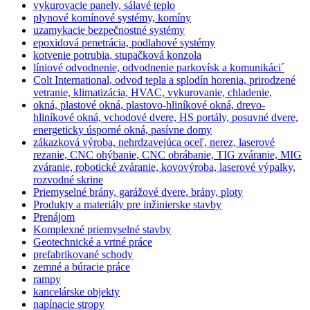
vykurovacie panely, sálavé teplo
plynové komínové systémy, komíny
uzamykacie bezpečnostné systémy
epoxidová penetrácia, podlahové systémy
kotvenie potrubia, stupačková konzola
líniové odvodnenie, odvodnenie parkovísk a komunikáci´
Colt International, odvod tepla a splodín horenia, prirodzené
vetranie, klimatizácia, HVAC, vykurovanie, chladenie,
okná, plastové okná, plastovo-hliníkové okná, drevo-
hliníkové okná, vchodové dvere, HS portály, posuvné dvere,
energeticky úsporné okná, pasívne domy
zákazková výroba, nehrdzavejúca oceľ, nerez, laserové
rezanie, CNC ohýbanie, CNC obrábanie, TIG zváranie, MIG
zváranie, robotické zváranie, kovovýroba, laserové výpalky,
rozvodné skrine
Priemyselné brány, garážové dvere, brány, ploty
Produkty a materiály pre inžinierske stavby
Prenájom
Komplexné priemyselné stavby
Geotechnické a vrtné práce
prefabrikované schody
zemné a búracie práce
rampy
kancelárske objekty
napínacie stropy