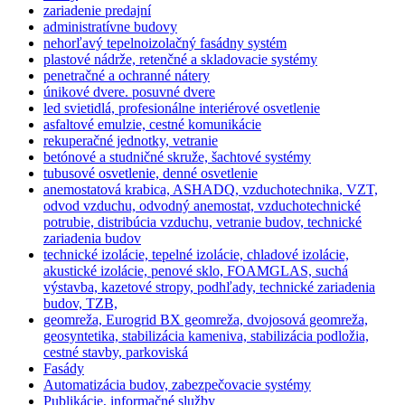
zariadenie predajní
administratívne budovy
nehorľavý tepelnoizolačný fasádny systém
plastové nádrže, retenčné a skladovacie systémy
penetračné a ochranné nátery
únikové dvere. posuvné dvere
led svietidlá, profesionálne interiérové osvetlenie
asfaltové emulzie, cestné komunikácie
rekuperačné jednotky, vetranie
betónové a studničné skruže, šachtové systémy
tubusové osvetlenie, denné osvetlenie
anemostatová krabica, ASHADQ, vzduchotechnika, VZT,
odvod vzduchu, odvodný anemostat, vzduchotechnické
potrubie, distribúcia vzduchu, vetranie budov, technické
zariadenia budov
technické izolácie, tepelné izolácie, chladové izolácie,
akustické izolácie, penové sklo, FOAMGLAS, suchá
výstavba, kazetové stropy, podhľady, technické zariadenia
budov, TZB,
geomreža, Eurogrid BX geomreža, dvojosová geomreža,
geosyntetika, stabilizácia kameniva, stabilizácia podložia,
cestné stavby, parkoviská
Fasády
Automatizácia budov, zabezpečovacie systémy
Publikácie, informačné služby