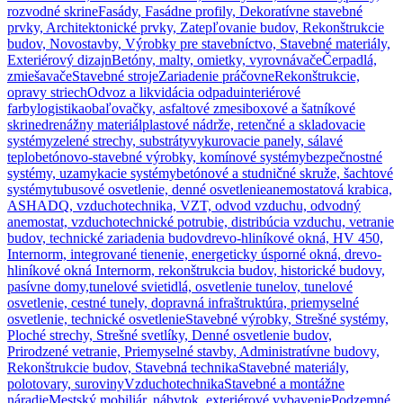
rozvodné skrine
Fasády, Fasádne profily, Dekoratívne stavebné
prvky, Architektonické prvky, Zatepľovanie budov, Rekonštrukcie
budov, Novostavby, Výrobky pre stavebníctvo, Stavebné materiály,
Exteriérový dizajn
Betóny, malty, omietky, vyrovnávače
Čerpadlá,
zmiešavače
Stavebné stroje
Zariadenie práčovne
Rekonštrukcie,
opravy striech
Odvoz a likvidácia odpadu
interiérové
farby
logistika
obaľovačky, asfaltové zmesi
boxové a šatníkové
skrine
drenážny materiál
plastové nádrže, retenčné a skladovacie
systémy
zelené strechy, substráty
vykurovacie panely, sálavé
teplo
betónovo-stavebné výrobky, komínové systémy
bezpečnostné
systémy, uzamykacie systémy
betónové a studničné skruže, šachtové
systémy
tubusové osvetlenie, denné osvetlenie
anemostatová krabica,
ASHADQ, vzduchotechnika, VZT, odvod vzduchu, odvodný
anemostat, vzduchotechnické potrubie, distribúcia vzduchu, vetranie
budov, technické zariadenia budov
drevo-hliníkové okná, HV 450,
Internorm, integrované tienenie, energeticky úsporné okná, drevo-
hliníkové okná Internorm, rekonštrukcia budov, historické budovy,
pasívne domy,
tunelové svietidlá, osvetlenie tunelov, tunelové
osvetlenie, cestné tunely, dopravná infraštruktúra, priemyselné
osvetlenie, technické osvetlenie
Stavebné výrobky, Strešné systémy,
Ploché strechy, Strešné svetlíky, Denné osvetlenie budov,
Prirodzené vetranie, Priemyselné stavby, Administratívne budovy,
Rekonštrukcie budov, Stavebná technika
Stavebné materiály,
polotovary, suroviny
Vzduchotechnika
Stavebné a montážne
náradie
Mestský mobiliár, nábytok, exteriérové vybavenie
Podzemné