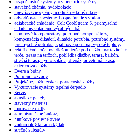
bezpečnostné systémy, uzamykacie systémy
stavebná chémia, hydoizolácie
upevňovacie sytémy, modulárne konštrukcie
odvodňovacie systémy. hospodárenie s vodou
adiabatické chladenie, Colt CoolStream S, priemyselné
chladenie, chladenie výrobných hál
tkaninové kompenzátory, potrubné kompenzátory,
kompenzácia dilatácií, dilatácie potrubia, potrubné systémy,
priemyselné potrubia, spalinové potrubia, vysoké teploty,
rektifikačné terče pod dlažbu, terče pod dlažbu, nastaviteľné
terče, terasa na terčoch, pokládka dlažby, terasa, balkón,
strešná terasa, hydroizolácia, drenáž, odvetraná terasa,
exteriérová dlažba
Dvere a brány
Potrubné rozvody
Projekčné, inžinierske a poradenské služby
Vykurovacie systémy tepelné čerpadlo
Servis
akustické panely
stavebný materiál
murovacie malty
administrat´vne budovy
hliníkové posuvné dvere
vodoodolný keramický lak
strečné substráty