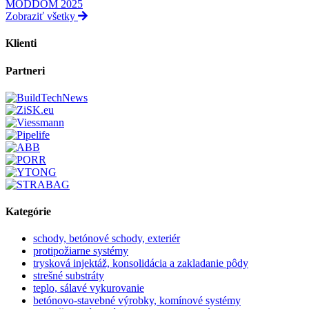
MODDOM 2025
Zobraziť všetky
Klienti
Partneri
Kategórie
schody, betónové schody, exteriér
protipožiarne systémy
trysková injektáž, konsolidácia a zakladanie pôdy
strešné substráty
teplo, sálavé vykurovanie
betónovo-stavebné výrobky, komínové systémy