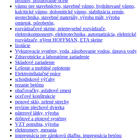
profilov, profilovanie ocele
vápno pre stavebníctvo, stavebné vápno, hydrátované vápno,
kalcitické vápno, dolomitické vápno, stabilizácia zemín,
geotechnika, stavebné materiály, výroba mált, výroba
omietok, pórobetón,
rozvádzačové skrine, priemyselné rozvádzače,
elektrokomponenty, elektrotechnika, automatizácia, elektrické
rozvádzače, nVent HOFFMAN, ETA skrine
Izolácie
Vykurovacie systémy, voda, zásobovanie vodou, úprava vody
Zdravotnícke a laboratórne zariadenie
Skladové zariadenie
Lešenie a mobilné oplotenie
Elektroinštalačné práce
schodiskové výťahy
rezanie betónu
obaľovačky, asfaltové zmesi
oceľové konštrukcie
penové sklo, zelené strechy
revízne plechové dvierka
náterové látky, výroba
drôtové a plotové systémy
VZT potrubia, výroba
elektromery ,merania
impregnácia pre zámkovú dlažbu. impregnácia betónu