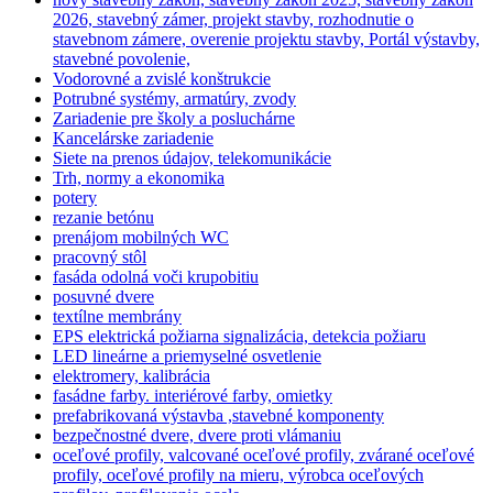
2026, stavebný zámer, projekt stavby, rozhodnutie o
stavebnom zámere, overenie projektu stavby, Portál výstavby,
stavebné povolenie,
Vodorovné a zvislé konštrukcie
Potrubné systémy, armatúry, zvody
Zariadenie pre školy a posluchárne
Kancelárske zariadenie
Siete na prenos údajov, telekomunikácie
Trh, normy a ekonomika
potery
rezanie betónu
prenájom mobilných WC
pracovný stôl
fasáda odolná voči krupobitiu
posuvné dvere
textílne membrány
EPS elektrická požiarna signalizácia, detekcia požiaru
LED lineárne a priemyselné osvetlenie
elektromery, kalibrácia
fasádne farby. interiérové farby, omietky
prefabrikovaná výstavba ,stavebné komponenty
bezpečnostné dvere, dvere proti vlámaniu
oceľové profily, valcované oceľové profily, zvárané oceľové
profily, oceľové profily na mieru, výrobca oceľových