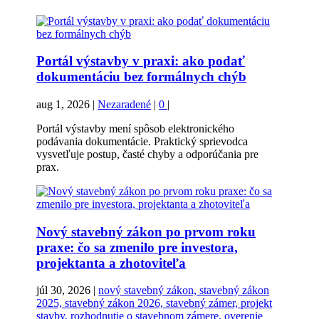
Portál výstavby v praxi: ako podať
dokumentáciu bez formálnych chýb
aug 1, 2026
|
Nezaradené
|
0
|
Portál výstavby mení spôsob elektronického
podávania dokumentácie. Praktický sprievodca
vysvetľuje postup, časté chyby a odporúčania pre
prax.
Nový stavebný zákon po prvom roku
praxe: čo sa zmenilo pre investora,
projektanta a zhotoviteľa
júl 30, 2026
|
nový stavebný zákon, stavebný zákon
2025, stavebný zákon 2026, stavebný zámer, projekt
stavby, rozhodnutie o stavebnom zámere, overenie