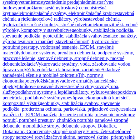
systémy
vetranie
mosty
zariadenie predajní
administrat´vne
budovy
protipožiarne systémy
troskový cement
strešná
krytina
elektroinštalačné systémy, elektroinštalačné krabice
stavebná
chémia a riešenia
oceľové radiátory, výroba
stavebná chémia,
hydoizolácie
strešné doplnky, strešné odvetranie
kompozitné stavebné
výrobky, kompozity v stavebníctve
geobunky, stabilizácia podložia,
spevnenie podložia, geotextílie, stabilizácia svahov
tesniace manžety,
výroba tesniacich manžiet, stavebná činnosť, hydroizolácie,
potrubné prestupy, vodotesné tesnenie, EPDM, stavebné
materiály
debniace systémy, prenájom debnenia, podperné systémy,
pracovné lešenie, stenové debnenie, stropné debnenie, mostné
debnenie
Izolácie
Vykurovacie systémy, voda, zásobovanie vodou,
úprava vody
Zdravotnícke a laboratórne zariadenie
Skladové
zariadenie
Lešenie a mobilné oplotenie
Trh, normy a
ekonomika
potery
ložiská
umývadlové armatúty
kancelárske
objekty
hliníkové posuvné dvere
strešné krytiny
kovovýroba,
služby
podlahové systémy a lepidlá
radiátory, vykurovanie
epoxidová
penetrácia, podlahové systémy
upevňpvacie
kompozitná kari sieť,
kompozitná výstuž
geobunky, stabilizácia svahov, spevnenie
podložia, protierózna ochrana, parkoviská, príjazdové cesty,
tesniaca
manžeta C, EPDM manžeta, tesnenie potrubia, utesnenie prestupov
potrubí, potrubné prestupy, chránička potrubia,
panelové stropné
debnenie, monolitické stropy, debnenie stropov, Dokaflex,
Dokamatic, Concremote, stropné podpery Eurex, železobetónové
stropy,
nerezové rozvádzačové skrine, nerezové skrine, priemyselné