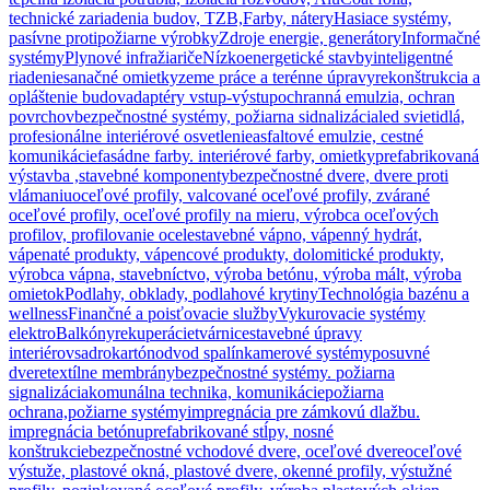
technické zariadenia budov, TZB,
Farby, nátery
Hasiace systémy,
pasívne protipožiarne výrobky
Zdroje energie, generátory
Informačné
systémy
Plynové infražiariče
Nízkoenergetické stavby
inteligentné
riadenie
sanačné omietky
zeme práce a terénne úpravy
rekonštrukcia a
opláštenie budov
adaptéry vstup-výstup
ochranná emulzia, ochran
povrchov
bezpečnostné systémy, požiarna sidnalizácia
led svietidlá,
profesionálne interiérové osvetlenie
asfaltové emulzie, cestné
komunikácie
fasádne farby. interiérové farby, omietky
prefabrikovaná
výstavba ,stavebné komponenty
bezpečnostné dvere, dvere proti
vlámaniu
oceľové profily, valcované oceľové profily, zvárané
oceľové profily, oceľové profily na mieru, výrobca oceľových
profilov, profilovanie ocele
stavebné vápno, vápenný hydrát,
vápenaté produkty, vápencové produkty, dolomitické produkty,
výrobca vápna, stavebníctvo, výroba betónu, výroba mált, výroba
omietok
Podlahy, obklady, podlahové krytiny
Technológia bazénu a
wellness
Finančné a poisťovacie služby
Vykurovacie systémy
elektro
Balkóny
rekuperácie
tvárnice
stavebné úpravy
interiérov
sadrokartón
odvod spalín
kamerové systémy
posuvné
dvere
textílne membrány
bezpečnostné systémy. požiarna
signalizácia
komunálna technika, komunikácie
požiarna
ochrana,požiarne systémy
impregnácia pre zámkovú dlažbu.
impregnácia betónu
prefabrikované stĺpy, nosné
konštrukcie
bezpečnostné vchodové dvere, oceľové dvere
oceľové
výstuže, plastové okná, plastové dvere, okenné profily, výstužné