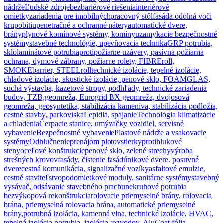
nádrže
Ľudské zdroje
bezbariérové riešenia
interiérové
omietky
zariadenia pre imobilných
pracovný stôl
fasáda odolná voči
krupobitiu
penetračné a ochranné nátery
automatické dvere,
brány
plynové komínové systémy, komíny
uzamykacie bezpečnostné
systémy
stavebné technológie, upevňovacia technika
GRP potrubia,
sklolaminátové potrubia
protipožiarne uzávery, pasívna požiarna
ochrana, dymové zábrany, požiarne rolety, FIBREroll,
SMOKEbarrier, STEELroll
technické izolácie, tepelné izolácie,
chladové izolácie, akustické izolácie, penové sklo, FOAMGLAS,
suchá výstavba, kazetové stropy, podhľady, technické zariadenia
budov, TZB,
geomreža, Eurogrid BX geomreža, dvojosová
geomreža, geosyntetika, stabilizácia kameniva, stabilizácia podložia,
cestné stavby, parkoviská
Lepidlá, spájanie
Technológia klimatizácie
a chladenia
Čerpacie stanice, umývačky vozidiel, servisné
vybavenie
Bezpečnostné vybavenie
Plastové nádrže a vsakovacie
systémy
Odhlučnenie
prenájom plotov
stierky
protihlukové
steny
oceľové konštrukcie
penové sklo, zelené strechy
výroba
strešných krovov
fasády, čistenie fasád
únikové dvere. posuvné
dvere
cestná komunikácia, signalizačné vozíky
asfaltové emulzie,
cestné staviteľstvo
podomietkové moduly. sanitárne systémy
stavebný
vysávač, odsávanie stavebného prachu
nekruhové potrubia
bezvýkopová rekonštrukcia
rolovacie priemyselné brány, rolovacia
brána, priemyselná rolovacia brána, automatické priemyselné
brány,
potrubná izolácia, kamenná vlna, technické izolácie, HVAC,
tepelná izolácia potrubia, izolácia rozvodov, AluCoat fólia,