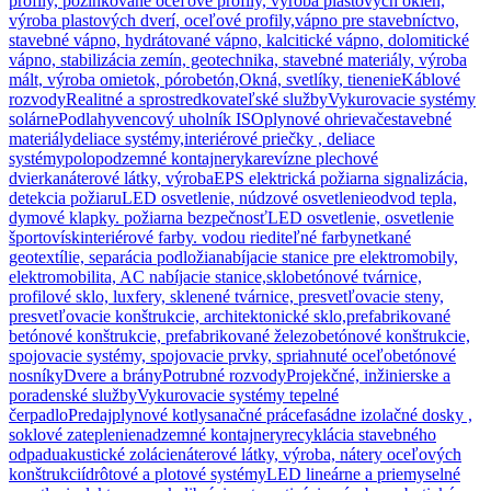
profily, pozinkované oceľové profily, výroba plastových okien,
výroba plastových dverí, oceľové profily,
vápno pre stavebníctvo,
stavebné vápno, hydrátované vápno, kalcitické vápno, dolomitické
vápno, stabilizácia zemín, geotechnika, stavebné materiály, výroba
mált, výroba omietok, pórobetón,
Okná, svetlíky, tienenie
Káblové
rozvody
Realitné a sprostredkovateľské služby
Vykurovacie systémy
solárne
Podlahy
vencový uholník ISO
plynové ohrievače
stavebné
materiály
deliace systémy,interiérové priečky , deliace
systémy
polopodzemné kontajnery
ka
revízne plechové
dvierka
náterové látky, výroba
EPS elektrická požiarna signalizácia,
detekcia požiaru
LED osvetlenie, núdzové osvetlenie
odvod tepla,
dymové klapky. požiarna bezpečnosť
LED osvetlenie, osvetlenie
športovísk
interiérové farby. vodou riediteľné farby
netkané
geotextílie, separácia podložia
nabíjacie stanice pre elektromobily,
elektromobilita, AC nabíjacie stanice,
sklobetónové tvárnice,
profilové sklo, luxfery, sklenené tvárnice, presvetľovacie steny,
presvetľovacie konštrukcie, architektonické sklo,
prefabrikované
betónové konštrukcie, prefabrikované železobetónové konštrukcie,
spojovacie systémy, spojovacie prvky, spriahnuté oceľobetónové
nosníky
Dvere a brány
Potrubné rozvody
Projekčné, inžinierske a
poradenské služby
Vykurovacie systémy tepelné
čerpadlo
Predaj
plynové kotly
sanačné práce
fasádne izolačné dosky ,
soklové zateplenie
nadzemné kontajnery
recyklácia stavebného
odpadu
akustické zolácie
náterové látky, výroba, nátery oceľových
konštrukcií
drôtové a plotové systémy
LED lineárne a priemyselné