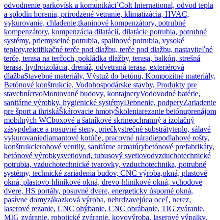
odvodnenie parkovísk a komunikáci´
Colt International, odvod tepla
a splodín horenia, prirodzené vetranie, klimatizácia, HVAC,
vykurovanie, chladenie,
tkaninové kompenzátory, potrubné
kompenzátory, kompenzácia dilatácií, dilatácie potrubia, potrubné
systémy, priemyselné potrubia, spalinové potrubia, vysoké
teploty,
rektifikačné terče pod dlažbu, terče pod dlažbu, nastaviteľné
terče, terasa na terčoch, pokládka dlažby, terasa, balkón, strešná
terasa, hydroizolácia, drenáž, odvetraná terasa, exteriérová
dlažba
Stavebné materiály, Výstuž do betónu, Kompozitné materiály,
Betónové konštrukcie, Vodohospodárske stavby, Produkty pre
stavebníctvo
Montované budovy, kontajnery
Vodovodné batérie,
sanitárne výrobky, hygienické systémy
Debnenie, podpery
Zariadenie
pre šport a ihriská
Škárovacie hmoty
Školenia
rezanie betónu
prenájom
mobilných WC
boxové a šatníkové skrine
ochranný a izolačný
zásyp
deliace a posuvné steny, priečky
strečné substráty
teplo, sálavé
vykurovanie
diamantové kotúče, pracovné náradie
podlahové rošty,
konštrukcie
rohové ventily, sanitárne armatúry
betónové prefabrikáty,
betónové výrobky
svetlovod, tubusový svetlovod
vzduchotechnické
potrubia, vzduchotechnické tvarovky, vzduchotechnika, potrubné
systémy, technické zariadenia budov, CNC výroba,
okná, plastové
okná, plastovo-hliníkové okná, drevo-hliníkové okná, vchodové
dvere, HS portály, posuvné dvere, energeticky úsporné okná,
pasívne domy
zákazková výroba, nehrdzavejúca oceľ, nerez,
laserové rezanie, CNC ohýbanie, CNC obrábanie, TIG zváranie,
MIG zváranie, robotické zváranie, kovovýroba, laserové výpalky,