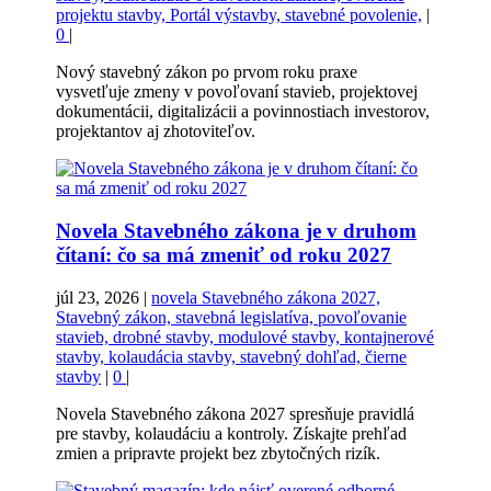
projektu stavby, Portál výstavby, stavebné povolenie,
|
0
|
Nový stavebný zákon po prvom roku praxe
vysvetľuje zmeny v povoľovaní stavieb, projektovej
dokumentácii, digitalizácii a povinnostiach investorov,
projektantov aj zhotoviteľov.
Novela Stavebného zákona je v druhom
čítaní: čo sa má zmeniť od roku 2027
júl 23, 2026
|
novela Stavebného zákona 2027,
Stavebný zákon, stavebná legislatíva, povoľovanie
stavieb, drobné stavby, modulové stavby, kontajnerové
stavby, kolaudácia stavby, stavebný dohľad, čierne
stavby
|
0
|
Novela Stavebného zákona 2027 spresňuje pravidlá
pre stavby, kolaudáciu a kontroly. Získajte prehľad
zmien a pripravte projekt bez zbytočných rizík.