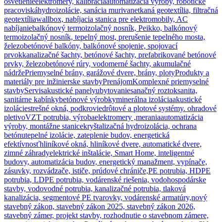
osvetlenie
elektromery, kalibrácia
automatizácia výroby, robotické
pracoviská
hydroizolácie, sanácia muriva
netkaná geotextília, filtračná
geotextília
wallbox, nabíjacia stanica pre elektromobily, AC
nabíjanie
balkónový termoizolačný nosník, Peikko, balkónový
termoizolačný nosník, tepelný most, prerušenie tepelného mosta,
železobetónové balkóny, balkónové spojenie, spojovací
prvok
kanalizačné šachty, betónové šachty, prefabrikované betónové
prvky, železobetónové rúry, vodomerné šachty, akumulačné
nádrže
Priemyselné brány, garážové dvere, brány, ploty
Produkty a
materiály pre inžinierske stavby
Prenájom
Komplexné priemyselné
stavby
Servis
akustické panely
ubytovanie
sanačný roztok
sanita,
sanitárne kabínky
betónové výrobky
minerálna izolácia
akustické
izolácie
strešné okná, podkrovie
drôtové a plotové systémy. ohradové
pletivo
VZT potrubia, výroba
elektromery ,merania
automatizácia
výroby, montážne stanice
kryštalizačná hydroizolácia, ochrana
betónu
tepelné izolácie, zateplenie budov, energetická
efektívnosť
hliníkové okná, hliníkové dvere, automatické dvere,
zimné záhrady
elektrické inštalácie, Smart Home, inteligentné
budovy, automatizácia budov, energetický manažment, vypínače,
zásuvky, rozvádzače, ističe, prúdové chrániče,
PE potrubia, HDPE
potrubia, LDPE potrubia, vodárenské riešenia, vodohospodárske
stavby, vodovodné potrubia, kanalizačné potrubia, tlaková
kanalizácia, segmentové PE tvarovky, vodárenské armatúry,
nový
stavebný zákon, stavebný zákon 2025, stavebný zákon 2026,
stavebný zámer, projekt stavby, rozhodnutie o stavebnom zámere,