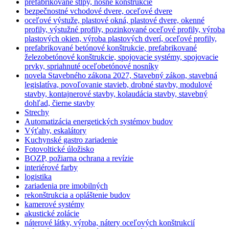
prefabrikované stĺpy, nosné konštrukcie
bezpečnostné vchodové dvere, oceľové dvere
oceľové výstuže, plastové okná, plastové dvere, okenné
profily, výstužné profily, pozinkované oceľové profily, výroba
plastových okien, výroba plastových dverí, oceľové profily,
prefabrikované betónové konštrukcie, prefabrikované
železobetónové konštrukcie, spojovacie systémy, spojovacie
prvky, spriahnuté oceľobetónové nosníky
novela Stavebného zákona 2027, Stavebný zákon, stavebná
legislatíva, povoľovanie stavieb, drobné stavby, modulové
stavby, kontajnerové stavby, kolaudácia stavby, stavebný
dohľad, čierne stavby
Strechy
Automatizácia energetických systémov budov
Výťahy, eskalátory
Kuchynské gastro zariadenie
Fotovoltické úložisko
BOZP, požiarna ochrana a revízie
interiérové farby
logistika
zariadenia pre imobilných
rekonštrukcia a opláštenie budov
kamerové systémy
akustické zolácie
náterové látky, výroba, nátery oceľových konštrukcií