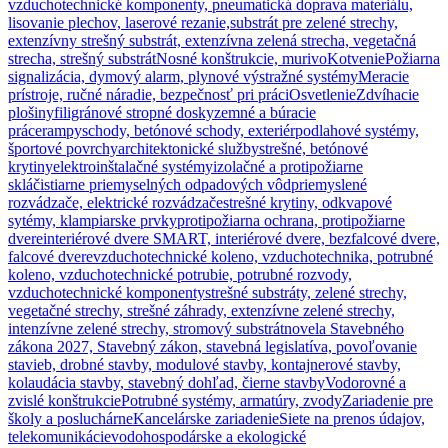
vzduchotechnické komponenty, pneumatická doprava materiálu,
lisovanie plechov, laserové rezanie,
substrát pre zelené strechy,
extenzívny strešný substrát, extenzívna zelená strecha, vegetačná
strecha, strešný substrát
Nosné konštrukcie, murivo
Kotvenie
Požiarna
signalizácia, dymový alarm, plynové výstražné systémy
Meracie
prístroje, ručné náradie, bezpečnosť pri práci
Osvetlenie
Zdvíhacie
plošiny
filigránové stropné dosky
zemné a búracie
práce
rampy
schody, betónové schody, exteriér
podlahové systémy,
športové povrchy
architektonické služby
strešné, betónové
krytiny
elektroinštalačné systémy
izolačné a protipožiarne
sklá
čistiarne priemyselných odpadových vôd
priemyslené
rozvádzače, elektrické rozvádzače
strešné krytiny, odkvapové
sytémy, klampiarske prvky
protipožiarna ochrana, protipožiarne
dvere
interiérové dvere SMART, interiérové dvere, bezfalcové dvere,
falcové dvere
vzduchotechnické koleno, vzduchotechnika, potrubné
koleno, vzduchotechnické potrubie, potrubné rozvody,
vzduchotechnické komponenty
strešné substráty, zelené strechy,
vegetačné strechy, strešné záhrady, extenzívne zelené strechy,
intenzívne zelené strechy, stromový substrát
novela Stavebného
zákona 2027, Stavebný zákon, stavebná legislatíva, povoľovanie
stavieb, drobné stavby, modulové stavby, kontajnerové stavby,
kolaudácia stavby, stavebný dohľad, čierne stavby
Vodorovné a
zvislé konštrukcie
Potrubné systémy, armatúry, zvody
Zariadenie pre
školy a posluchárne
Kancelárske zariadenie
Siete na prenos údajov,
telekomunikácie
vodohospodárske a ekologické