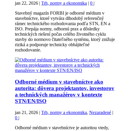
jan 22, 2026
|
Trh, normy a ekonomika
|
0
|
Stavebný magazín FORBI je odborné médium v
stavebníctve, ktoré vytvára dlhodobý referenčný
rámec technického rozhodovania podľa STN, EN a
ISO. Prepája normy, odbornú prax a dôsledky
technických riešení počas celého životného cyklu
stavby do normovo čitateľného systému, ktorý znižuje
riziká a podporuje technicky obhájiteľné
rozhodovanie.
Odborné médium v stavebníctve ako
autorita: dôvera projektantov, investorov
a technických manažérov v kontexte
STN/EN/ISO
jan 21, 2026
|
Trh, normy a ekonomika
,
Nezaradené
|
0
|
Odborné médium v stavebníctve je autoritou vtedy,