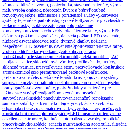
vápno, stabilizácia zemín, geotechnika, stavebné materiály, výroba
mált, výroba omietok, pórobetón,
Dvere a brány
Potrubné
rozvody
Projekčné, inžinierske a poradenské služby
Vykurovacie
systémy tepelné čerpadlo
Predaj
plynové kotly
sanačné práce
fasádne
izolačné dosky , soklové zateplenie
polopodzemné
kontajnery
ka
revízne plechové dvierka
náterové látky, výroba
EPS
elektrická požiarna signalizácia, detekcia požiaru
LED osvetlenie,
núdzové osvetlenie
odvod tepla, dymové klapky. požiarna
bezpečnosť
LED osvetlenie, osvetlenie športovísk
interiérové farby.
vodou riediteľné farby
netkané geotextílie, separácia
podložia
nabíjacie stanice pre elektromobily, elektromobilita, AC
nabíjacie stanice,
sklobetónové tvárnice, profilové sklo, luxfery,
sklenené tvárnice, presvetľovacie steny, presvetľovacie konštrukcie,
architektonické sklo,
prefabrikované betónové konštrukcie,
prefabrikované železobetónové konštrukcie, spojovacie systémy,
spojovacie prvky, spriahnuté oceľobetónové nosníky
Priemyselné
brány, garážové dvere, brány, ploty
Produkty a materiály pre
inžinierske stavby
Prenájom
Komplexné priemyselné
stavby
Servis
akustické panely
ubytovanie
sanačný roztok
sanita,
sanitárne kabínky
nadzemné kontajnery
recyklácia stavebného
odpadu
akustické zolácie
náterové látky, výroba, nátery oceľových
konštrukcií
drôtové a plotové systémy
LED lineárne a priemyselné
osvetlenie
elektromery, kalibrácia
automatizácia výroby, robotické
pracoviská
hydroizolácie, sanácia muriva
netkaná geotextília, filtračná