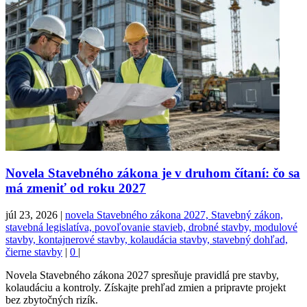
Novela Stavebného zákona je v druhom čítaní: čo sa
má zmeniť od roku 2027
júl 23, 2026
|
novela Stavebného zákona 2027, Stavebný zákon,
stavebná legislatíva, povoľovanie stavieb, drobné stavby, modulové
stavby, kontajnerové stavby, kolaudácia stavby, stavebný dohľad,
čierne stavby
|
0
|
Novela Stavebného zákona 2027 spresňuje pravidlá pre stavby,
kolaudáciu a kontroly. Získajte prehľad zmien a pripravte projekt
bez zbytočných rizík.