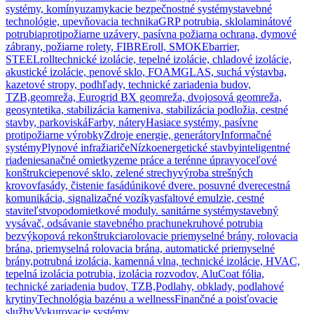
systémy, komíny
uzamykacie bezpečnostné systémy
stavebné
technológie, upevňovacia technika
GRP potrubia, sklolaminátové
potrubia
protipožiarne uzávery, pasívna požiarna ochrana, dymové
zábrany, požiarne rolety, FIBREroll, SMOKEbarrier,
STEELroll
technické izolácie, tepelné izolácie, chladové izolácie,
akustické izolácie, penové sklo, FOAMGLAS, suchá výstavba,
kazetové stropy, podhľady, technické zariadenia budov,
TZB,
geomreža, Eurogrid BX geomreža, dvojosová geomreža,
geosyntetika, stabilizácia kameniva, stabilizácia podložia, cestné
stavby, parkoviská
Farby, nátery
Hasiace systémy, pasívne
protipožiarne výrobky
Zdroje energie, generátory
Informačné
systémy
Plynové infražiariče
Nízkoenergetické stavby
inteligentné
riadenie
sanačné omietky
zeme práce a terénne úpravy
oceľové
konštrukcie
penové sklo, zelené strechy
výroba strešných
krovov
fasády, čistenie fasád
únikové dvere. posuvné dvere
cestná
komunikácia, signalizačné vozíky
asfaltové emulzie, cestné
staviteľstvo
podomietkové moduly. sanitárne systémy
stavebný
vysávač, odsávanie stavebného prachu
nekruhové potrubia
bezvýkopová rekonštrukcia
rolovacie priemyselné brány, rolovacia
brána, priemyselná rolovacia brána, automatické priemyselné
brány,
potrubná izolácia, kamenná vlna, technické izolácie, HVAC,
tepelná izolácia potrubia, izolácia rozvodov, AluCoat fólia,
technické zariadenia budov, TZB,
Podlahy, obklady, podlahové
krytiny
Technológia bazénu a wellness
Finančné a poisťovacie
služby
Vykurovacie systémy