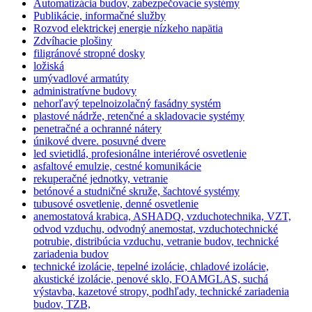
Automatizácia budov, zabezpečovacie systémy
Publikácie, informačné služby
Rozvod elektrickej energie nízkeho napätia
Zdvíhacie plošiny
filigránové stropné dosky
ložiská
umývadlové armatúty
administratívne budovy
nehorľavý tepelnoizolačný fasádny systém
plastové nádrže, retenčné a skladovacie systémy
penetračné a ochranné nátery
únikové dvere. posuvné dvere
led svietidlá, profesionálne interiérové osvetlenie
asfaltové emulzie, cestné komunikácie
rekuperačné jednotky, vetranie
betónové a studničné skruže, šachtové systémy
tubusové osvetlenie, denné osvetlenie
anemostatová krabica, ASHADQ, vzduchotechnika, VZT,
odvod vzduchu, odvodný anemostat, vzduchotechnické
potrubie, distribúcia vzduchu, vetranie budov, technické
zariadenia budov
technické izolácie, tepelné izolácie, chladové izolácie,
akustické izolácie, penové sklo, FOAMGLAS, suchá
výstavba, kazetové stropy, podhľady, technické zariadenia
budov, TZB,