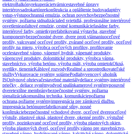
elektro
Balkóny
rekuperácie
tvárnice
stavebné úpravy
interiérov
sadrokartón
rekonštrukcia a opláštenie budov
adaptéry
vstup-výstup
ochranná emulzia, ochran povrchov
bezpečnostné
systémy, požiarna sidnalizácia
led svietidlá, profesionálne interiérové
osvetlenie
asfaltové emulzie, cestné komunikácie
fasádne farby.
interiérové farby, omietky
prefabrikovaná výstavba ,stavebné
komponenty
bezpečnostné dvere, dvere proti vlámaniu
oceľové
profily, valcované oceľové profily, zvárané oceľové profily, oceľové
profily na mieru, výrobca oceľových profilov, profilovanie
ocele
stavebné vápno, vápenný hydrát, vápenaté produkty,
vápencové produkty, dolomitické produkty, výrobca vápna,
stavebníctvo, výroba betónu, výroba mált, výroba omietok
Okná,
svetlíky, tienenie
Káblové rozvody
Realitné a sprostredkovateľské
služby
Vykurovacie systémy solárne
Podlahy
vencový uholník
ISO
plynové ohrievače
stavebné materiály
deliace systémy,interiérové
priečky , deliace systémy
odvod spalín
kamerové systémy
posuvné
dvere
textílne membrány
bezpečnostné systémy. požiarna
signalizácia
komunálna technika, komunikácie
požiarna
ochrana,požiarne systémy
impregnácia pre zámkovú dlažbu.
impregnácia betónu
prefabrikované stĺpy, nosné
konštrukcie
bezpečnostné vchodové dvere, oceľové dvere
oceľové
výstuže, plastové okná, plastové dvere, okenné profily, výstužné
profily, pozinkované oceľové profily, výroba plastových okien,
výroba plastových dverí, oceľové profily,
vápno pre stavebníctvo,
stavebné vápno, hydrátované vápno, kalcitické vápno, dolomitické