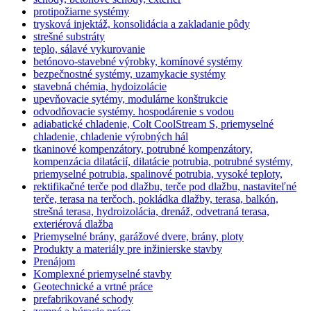
protipožiarne systémy
trysková injektáž, konsolidácia a zakladanie pôdy
strešné substráty
teplo, sálavé vykurovanie
betónovo-stavebné výrobky, komínové systémy
bezpečnostné systémy, uzamykacie systémy
stavebná chémia, hydoizolácie
upevňovacie sytémy, modulárne konštrukcie
odvodňovacie systémy. hospodárenie s vodou
adiabatické chladenie, Colt CoolStream S, priemyselné
chladenie, chladenie výrobných hál
tkaninové kompenzátory, potrubné kompenzátory,
kompenzácia dilatácií, dilatácie potrubia, potrubné systémy,
priemyselné potrubia, spalinové potrubia, vysoké teploty,
rektifikačné terče pod dlažbu, terče pod dlažbu, nastaviteľné
terče, terasa na terčoch, pokládka dlažby, terasa, balkón,
strešná terasa, hydroizolácia, drenáž, odvetraná terasa,
exteriérová dlažba
Priemyselné brány, garážové dvere, brány, ploty
Produkty a materiály pre inžinierske stavby
Prenájom
Komplexné priemyselné stavby
Geotechnické a vrtné práce
prefabrikované schody