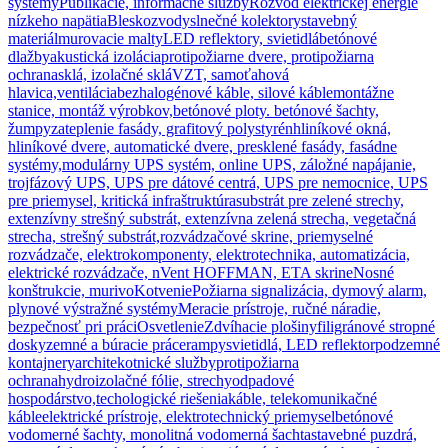
systémy
Publikácie, informačné služby
Rozvod elektrickej energie
nízkeho napätia
Bleskozvody
slnečné kolektory
stavebný
materiál
murovacie malty
LED reflektory, svietidlá
betónové
dlažby
akustická izolácia
protipožiarne dvere, protipožiarna
ochrana
sklá, izolačné sklá
VZT, samoťahová
hlavica,ventilácia
bezhalogénové káble, silové káble
montážne
stanice, montáž výrobkov,
betónové ploty. betónové šachty,
žumpy
zateplenie fasády, grafitový polystyrén
hliníkové okná,
hliníkové dvere, automatické dvere, presklené fasády, fasádne
systémy,
modulárny UPS systém, online UPS, záložné napájanie,
trojfázový UPS, UPS pre dátové centrá, UPS pre nemocnice, UPS
pre priemysel, kritická infraštruktúra
substrát pre zelené strechy,
extenzívny strešný substrát, extenzívna zelená strecha, vegetačná
strecha, strešný substrát,
rozvádzačové skrine, priemyselné
rozvádzače, elektrokomponenty, elektrotechnika, automatizácia,
elektrické rozvádzače, nVent HOFFMAN, ETA skrine
Nosné
konštrukcie, murivo
Kotvenie
Požiarna signalizácia, dymový alarm,
plynové výstražné systémy
Meracie prístroje, ručné náradie,
bezpečnosť pri práci
Osvetlenie
Zdvíhacie plošiny
filigránové stropné
dosky
zemné a búracie práce
rampy
svietidlá, LED reflektor
podzemné
kontajnery
architekotnické služby
protipožiarna
ochrana
hydroizolačné fólie, strechy
odpadové
hospodárstvo,techologické riešenia
káble, telekomunikačné
káble
elektrické prístroje, elektrotechnický priemysel
betónové
vodomerné šachty, monolitná vodomerná šachta
stavebné puzdrá,