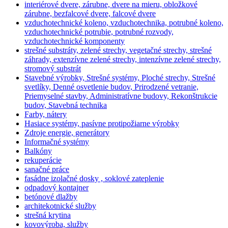
interiérové dvere, zárubne, dvere na mieru, obložkové
zárubne, bezfalcové dvere, falcové dvere
vzduchotechnické koleno, vzduchotechnika, potrubné koleno,
vzduchotechnické potrubie, potrubné rozvody,
vzduchotechnické komponenty
strešné substráty, zelené strechy, vegetačné strechy, strešné
záhrady, extenzívne zelené strechy, intenzívne zelené strechy,
stromový substrát
Stavebné výrobky, Strešné systémy, Ploché strechy, Strešné
svetlíky, Denné osvetlenie budov, Prirodzené vetranie,
Priemyselné stavby, Administratívne budovy, Rekonštrukcie
budov, Stavebná technika
Farby, nátery
Hasiace systémy, pasívne protipožiarne výrobky
Zdroje energie, generátory
Informačné systémy
Balkóny
rekuperácie
sanačné práce
fasádne izolačné dosky , soklové zateplenie
odpadový kontajner
betónové dlažby
architekotnické služby
strešná krytina
kovovýroba, služby