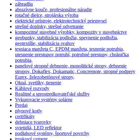
zábradlia
abrazívne kouče, profesionálne náradie
rotačné dielce, strojárska výroba
elektrické prístroje, elektrotechnický priemysel
strešné doplnky, strešné odvetranie
kompozitné stavebné výrobky, kompozity v stavebníctve
geobunky, stabilizácia podložia, spevnenie podložia,
geotextílie, stabilizácia svahov
tesniaca manžeta C, EPDM manžeta, tesnenie potrubia,
utesnenie prestupov potrubí, potrubné prestupy, chránička
potrubia,
panelové stropné debnenie, monolitické stropy, debnenie
stropov, Dokaflex, Dokamatic, Concremote, stropné podpery
Eurex, železobetónové stropy,
Okná, svetlíky, tienenie
Káblové rozvody
Realitné a sprostredkovateľské služby
Vykurovacie systémy solárne
Predaj
plynové kotly
certifikáty
debniace tvarovky
svietidlá, LED reflektor
podlahové systémy, športové povrchy
troskový cement