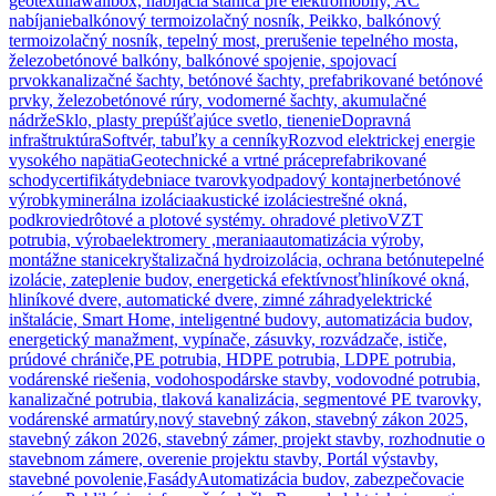
geotextília
wallbox, nabíjacia stanica pre elektromobily, AC
nabíjanie
balkónový termoizolačný nosník, Peikko, balkónový
termoizolačný nosník, tepelný most, prerušenie tepelného mosta,
železobetónové balkóny, balkónové spojenie, spojovací
prvok
kanalizačné šachty, betónové šachty, prefabrikované betónové
prvky, železobetónové rúry, vodomerné šachty, akumulačné
nádrže
Sklo, plasty prepúšťajúce svetlo, tienenie
Dopravná
infraštruktúra
Softvér, tabuľky a cenníky
Rozvod elektrickej energie
vysokého napätia
Geotechnické a vrtné práce
prefabrikované
schody
certifikáty
debniace tvarovky
odpadový kontajner
betónové
výrobky
minerálna izolácia
akustické izolácie
strešné okná,
podkrovie
drôtové a plotové systémy. ohradové pletivo
VZT
potrubia, výroba
elektromery ,merania
automatizácia výroby,
montážne stanice
kryštalizačná hydroizolácia, ochrana betónu
tepelné
izolácie, zateplenie budov, energetická efektívnosť
hliníkové okná,
hliníkové dvere, automatické dvere, zimné záhrady
elektrické
inštalácie, Smart Home, inteligentné budovy, automatizácia budov,
energetický manažment, vypínače, zásuvky, rozvádzače, ističe,
prúdové chrániče,
PE potrubia, HDPE potrubia, LDPE potrubia,
vodárenské riešenia, vodohospodárske stavby, vodovodné potrubia,
kanalizačné potrubia, tlaková kanalizácia, segmentové PE tvarovky,
vodárenské armatúry,
nový stavebný zákon, stavebný zákon 2025,
stavebný zákon 2026, stavebný zámer, projekt stavby, rozhodnutie o
stavebnom zámere, overenie projektu stavby, Portál výstavby,
stavebné povolenie,
Fasády
Automatizácia budov, zabezpečovacie