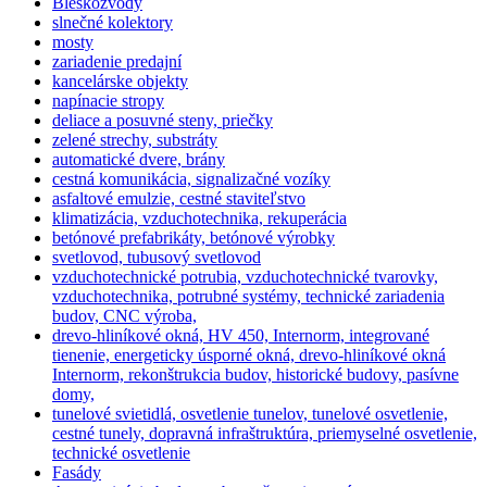
Bleskozvody
slnečné kolektory
mosty
zariadenie predajní
kancelárske objekty
napínacie stropy
deliace a posuvné steny, priečky
zelené strechy, substráty
automatické dvere, brány
cestná komunikácia, signalizačné vozíky
asfaltové emulzie, cestné staviteľstvo
klimatizácia, vzduchotechnika, rekuperácia
betónové prefabrikáty, betónové výrobky
svetlovod, tubusový svetlovod
vzduchotechnické potrubia, vzduchotechnické tvarovky,
vzduchotechnika, potrubné systémy, technické zariadenia
budov, CNC výroba,
drevo-hliníkové okná, HV 450, Internorm, integrované
tienenie, energeticky úsporné okná, drevo-hliníkové okná
Internorm, rekonštrukcia budov, historické budovy, pasívne
domy,
tunelové svietidlá, osvetlenie tunelov, tunelové osvetlenie,
cestné tunely, dopravná infraštruktúra, priemyselné osvetlenie,
technické osvetlenie
Fasády