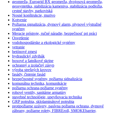
geomreža, Eurogrid BX geomreža, dvojosová geomreža,
geosyntetika, stabilizácia kameniva, stabilizácia podložia,
cestné stavby, parkoviská
Nosné konštrukcie, murivo
Kotvenie
Požiarna signalizácia, dymový alarm, plynové výstražné
systémy
Meracie prístroje, ručné náradie, bezpečnosť pri práci
Osvetlenie
vodohospodárske a ekologické systémy
vetranie
betónové zmesi
hydraulický zdvihák
boxové a šatníkové skrine
ochranný a izolačný zásyp
výroba strešných krovov
fasády, čistenie fasád
bezpečnostné systémy, požiarna sidnalizácia
komunálna technika, komunikácie
požiarna ochrana,požiarne systémy
rohové ventily, sanitárne armatúry
stavebné technológie, upevňovacia technika
GRP potrubia, sklolaminátové potrubia
protipožiarne uzávery, pasívna požiarna ochrana, dymové
zábrany, požiarne rolety, FIBREroll, SMOKEbarrier,