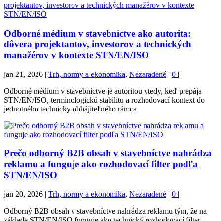
Odborné médium v stavebníctve ako autorita:
dôvera projektantov, investorov a technických
manažérov v kontexte STN/EN/ISO
jan 21, 2026
|
Trh, normy a ekonomika
,
Nezaradené
|
0
|
Odborné médium v stavebníctve je autoritou vtedy, keď prepája
STN/EN/ISO, terminologickú stabilitu a rozhodovací kontext do
jednotného technicky obhájiteľného rámca.
Prečo odborný B2B obsah v stavebníctve nahrádza
reklamu a funguje ako rozhodovací filter podľa
STN/EN/ISO
jan 20, 2026
|
Trh, normy a ekonomika
,
Nezaradené
|
0
|
Odborný B2B obsah v stavebníctve nahrádza reklamu tým, že na
základe STN/EN/ISO funguje ako technický rozhodovací filter.