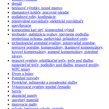
drenáž
betónové výrobky. nosné murivo
diamantové kotúče, pracovné náradie
podlahové rošty, konštrukcie
priemyslené rozvádzače, elektrické rozvádzače
upevňpvacie
kompozitná kari sieť, kompozitná výstuž
geobunky, stabilizácia svahov, spevnenie podložia,
protierózna ochrana, parkoviská, príjazdové cesty,
technologické potrubné systémy, priemyselné potrubie,
nerezové potrubie, kompenzátory, tkaninové kompenzátory,
kovové kompenzátory, gumené kompenzátory, potrubné
závesy,
terasové systémy, rektifikačné terče, terče pod dlažbu,
nastaviteľné terče, podložky pod dlažbu, terasové profily,
WPC terasy
Dvere a brány
Potrubné rozvody
Projekčné, inžinierske a poradenské služby
Vykurovacie systémy tepelné čerpadlo
Servis
akustické panely
stavebný materiál
murovacie malty
schody, betónové schody, exteriér