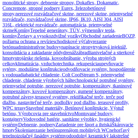
monolitické stropy, debnenie stropov, Dokaflex, Dokamatic,
Concremote, stropné podpery Eurex, železobetónové
stropy,
nerezové rozvádzačové skrine, nerezové skrine, priemyselné
rozvádzače, rozvádzačové skrine, IP66, IK10, AISI 304, AISI
316L, elektrické rozvádzače, automatizácia, priemyselné
skrine
Komíny
Tepelné generátory, TÚV, výmenníky tepla,
komíny
Žeriavy a vysokozdvižné vozíky
Obchodné zariadenie
BOZP,
požiarna ochrana a revízie
schodiskové výťahy
rezanie
betónu
administratívne budovy
napínacie stropy
trysková injektáž,
konsolidácia a zakladanie pôdy
drenáž
zábradlia
nivelačné a stierkové
hmoty
strojárske riešenia, kovoobrábanie, výroba strojných
celkov
klimatizácia, vzduchotechnika, rekuperácia
upevňovacie
sytémy, modulárne konštrukcie
odvodňovacie systémy. hospodárenie
s vodou
adiabatické chladenie, Colt CoolStream S, priemyselné
chladenie, chladenie výrobných hál
technologické potrubné systémy,
priemyselné potrubie, nerezové potrubie, kompenzátory, tkaninové
kompenzátory, kovové kompenzátory, gumené kompenzátory,
potrubné závesy,
terasové systémy, rektifikačné terče, terče pod
dlažbu, nastaviteľné terče, podložky pod dlažbu, terasové profily,
WPC terasy
Stavebné materiály, Betónové konštrukcie, Výstuž
betónu, Výrobcovia pre stavebníctvo
Montované budovy,
kontajnery
Vodovodné batérie, sanitárne výrobky, hygienické
systémy
Debnenie, podpery
Zariadenie pre šport a ihriská
Škárovacie
hmoty
Školenia
rezanie betónu
prenájom mobilných WC
nehorľavý
tepelnoizolačný fasádny systém
vodoodolný keramický lak
strešné