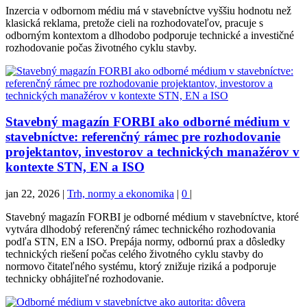
Inzercia v odbornom médiu má v stavebníctve vyššiu hodnotu než
klasická reklama, pretože cieli na rozhodovateľov, pracuje s
odborným kontextom a dlhodobo podporuje technické a investičné
rozhodovanie počas životného cyklu stavby.
Stavebný magazín FORBI ako odborné médium v
stavebníctve: referenčný rámec pre rozhodovanie
projektantov, investorov a technických manažérov v
kontexte STN, EN a ISO
jan 22, 2026
|
Trh, normy a ekonomika
|
0
|
Stavebný magazín FORBI je odborné médium v stavebníctve, ktoré
vytvára dlhodobý referenčný rámec technického rozhodovania
podľa STN, EN a ISO. Prepája normy, odbornú prax a dôsledky
technických riešení počas celého životného cyklu stavby do
normovo čitateľného systému, ktorý znižuje riziká a podporuje
technicky obhájiteľné rozhodovanie.