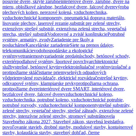
posuvné dvere, skryté zárubne
interiérové dvere, zárubne, dvere na
mieru, obložkové zárubne, bezfalcové dvere, falcové dvere
výroba
plechových kolien, nerezové kolená, vzduchotechnika,
vzduchotechnické komponenty, pneumatická doprava materiálu,
lisovanie plechov, laserové rezanie,
substrát pre zelené strechy,
extenzívny strešný substrát, extenzívna zelená strecha, vegetačná
strecha, strešný substrát
Vodorovné a zvislé konštrukcie
Potrubné
systémy, armatúry, zvody
Zariadenie pre školy a
posluchárne
Kancelárske zariadenie
Siete na prenos údajov,
telekomunikácie
vodohospodárske a ekologické
systémy
vetranie
mosty
zariadenie predajní
schody, betónové schody,
exteriér
podlahové systémy, športové povrchy
architektonické
služby
strešné, betónové krytiny
elektroinštalačné systémy
izolačné a
protipožiarne sklá
čistiarne priemyselných odpadových
vôd
priemyslené rozvádzače, elektrické rozvádzače
strešné krytiny,
odkvapové sytémy, klampiarske prvky
protipožiarna ochrana,
protipožiarne dvere
interiérové dvere SMART, interiérové dvere,
bezfalcové dvere, falcové dvere
vzduchotechnické koleno,
vzduchotechnika, potrubné koleno, vzduchotechnické potrubie,
potrubné rozvody, vzduchotechnické komponenty
strešné substráty,
zelené strechy, vegetačné strechy, strešné záhrady, extenzívne zelené
strechy, intenzívne zelené strechy, stromový substrát
novela
Stavebného zákona 2027, Stavebný zákon, stavebná legislatíva,
povoľovanie stavieb, drobné stavby, modulové stavby, kontajnerové
stavby, kolaudácia stavby, stavebný dohľad, čierne