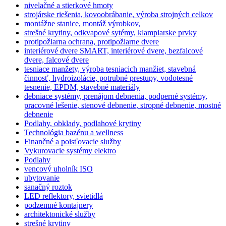
nivelačné a stierkové hmoty
strojárske riešenia, kovoobrábanie, výroba strojných celkov
montážne stanice, montáž výrobkov,
strešné krytiny, odkvapové sytémy, klampiarske prvky
protipožiarna ochrana, protipožiarne dvere
interiérové dvere SMART, interiérové dvere, bezfalcové
dvere, falcové dvere
tesniace manžety, výroba tesniacich manžiet, stavebná
činnosť, hydroizolácie, potrubné prestupy, vodotesné
tesnenie, EPDM, stavebné materiály
debniace systémy, prenájom debnenia, podperné systémy,
pracovné lešenie, stenové debnenie, stropné debnenie, mostné
debnenie
Podlahy, obklady, podlahové krytiny
Technológia bazénu a wellness
Finančné a poisťovacie služby
Vykurovacie systémy elektro
Podlahy
vencový uholník ISO
ubytovanie
sanačný roztok
LED reflektory, svietidlá
podzemné kontajnery
architektonické služby
strešné krytiny