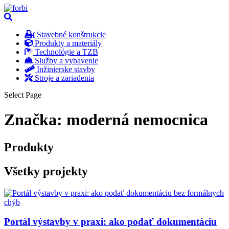
Stavebné konštrukcie
Produkty a materiály
Technológie a TZB
Služby a vybavenie
Inžinierske stavby
Stroje a zariadenia
Select Page
Značka:
moderná nemocnica
Produkty
Všetky projekty
Portál výstavby v praxi: ako podať dokumentáciu