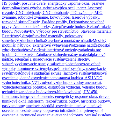
HS portály, posuvné dvere, energeticky úsporné okná, pasívne
domy
zákazková výroba, nehrdzavejúca oceľ, nerez, laserové
rezanie, CNC ohýbanie, CNC obrábanie, TIG zváranie, MIG
zváranie, robotické zváranie, kovovýroba, laserové výpalky,
rozvodné skrine
Fasády, Fasádne profily, Dekoratívne stavebné
prvky, Architektonické prvky, Zatepľovanie budov, Rekonštrukcie
budov, Novostavby, Výrobky pre stavebníctvo, Stavebné materiály,
Exteriérový dizajn
Stavebné materiály, polotovary,
suroviny
Vzduchotechnika
Stavebné a montážne náradie
Mestský
mobiliár, nábytok, exteriérové vybavenie
Podzemné nádrže
Ľudské
zdroje
bezbariérové riešenia
interiérové omietky
zariadenia pre
imobilných
boxové a šatníkové skrine
drenážny materiál
plastové
nádrže, retenčné a skladovacie systémy
zelené strechy,
substráty
vykurovacie panely, sálavé teplo
betónovo-stavebné
výrobky, komínové systémy
bezpečnostné systémy, uzamykacie
systémy
betónové a studničné skruže, šachtové systémy
tubusové
osvetlenie, denné osvetlenie
anemostatová krabica, ASHADQ,
vzduchotechnika, VZT, odvod vzduchu, odvodný anemostat,
vzduchotechnické potrubie, distribúcia vzduchu, vetranie budov,
technické zariadenia budov
drevo-hliníkové okná, HV 450,
Internorm, integrované tienenie, energeticky úsporné okná, drevo-
hliníkové okná Internorm, rekonštrukcia budov, historické budovy,
pasívne domy,
tunelové svietidlá, osvetlenie tunelov, tunelové
osvetlenie, cestné tunely, dopravná infraštruktúra, priemyselné
osvetlenie, technické osvetlenie
Stavebné výrobky, Strešné systémy,