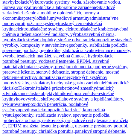
stavby
Izolácie
Vykurovacie systémy, voda, zásobovanie vodou,
úprava vody
Zdravotnícke a laboratórne zariadenie
Skladové
zariadenie
Lešenie a mobilné oplotenie
Trh, normy a
ekonomika
potery
ložiská
umývadlové armatúty
administrat´vne
budovy
protipožiarne systémy
troskový cement
strešná
krytina
elektroinštalačné systémy, elektroinštalačné krabice
stavebná
chémia a riešenia
oceľové radiátory, výroba
stavebná chémia,
hydoizolácie
strešné doplnky, strešné odvetranie
kompozitné stavebné
výrobky, kompozity v stavebníctve
geobunky, stabilizácia podložia,
spevnenie podložia, geotextílie, stabilizácia svahov
tesniace manžety,
výroba tesniacich manžiet, stavebná činnosť, hydroizolácie,
potrubné prestupy, vodotesné tesnenie, EPDM, stavebné
materiály
debniace systémy, prenájom debnenia, podperné systémy,
pracovné lešenie, stenové debnenie, stropné debnenie, mostné
debnenie
Strechy
Automatizácia energetických systémov
budov
Výťahy, eskalátory
Kuchynské gastro zariadenie
Fotovoltické
úložisko
Elektroinštalačné práce
betónové zmesi
hydraulický
zdvihák
kancelárske objekty
hliníkové posuvné dvere
strešné
krytiny
kovovýroba, služby
podlahové systémy a lepidlá
radiátory,
vykurovanie
epoxidová penetrácia, podlahové
systémy
upevňpvacie
kompozitná kari sieť, kompozitná
výstuž
geobunky, stabilizácia svahov, spevnenie podložia,
protierózna ochrana, parkoviská, príjazdové cesty,
tesniaca manžeta
C, EPDM manžeta, tesnenie potrubia, utesnenie prestupov potrubí,
potrubné prestupy, chránička potrubia,
panelové stropné debnenie,