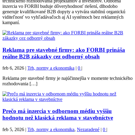
technického rozhodovania projektantov a investorov. Odborná
inzercia vo FORBI buduje dôveryhodnosť riešení, dlhodobo
generuje kvalifikované B2B dopyty a vytvára stabilnú organickú
viditeľnosť vo vyhľadávačoch aj AI systémoch bez reklamných
kampaní.
Reklama pre stavebné firmy: ako FORBI prináša
reálne B2B zákazky cez odborný obsah
feb 6, 2026
|
Trh, normy a ekonomika
|
0
|
Reklama pre stavebné firmy je najúčinnejšia v momente technického
rozhodovania […]
Prečo má inzercia v odbornom médiu vyššiu
hodnotu než klasická reklama v stavebníctve
feb 5, 2026
|
Trh, normy a ekonomika
,
Nezaradené
|
0
|