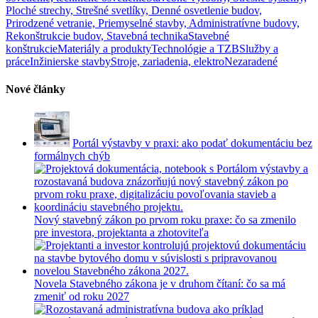
Ploché strechy, Strešné svetlíky, Denné osvetlenie budov,
Prirodzené vetranie, Priemyselné stavby, Administratívne budovy,
Rekonštrukcie budov, Stavebná technika
Stavebné
konštrukcie
Materiály a produkty
Technológie a TZB
Služby a
práce
Inžinierske stavby
Stroje, zariadenia, elektro
Nezaradené
Nové články
Portál výstavby v praxi: ako podať dokumentáciu bez
formálnych chýb
Nový stavebný zákon po prvom roku praxe: čo sa zmenilo
pre investora, projektanta a zhotoviteľa
Novela Stavebného zákona je v druhom čítaní: čo sa má
zmeniť od roku 2027