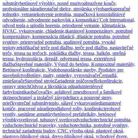
substráty
betónové výrobky. nosné murivo
abrazívne kouče,
profesionálne náradie
rotačné dielce, strojárska výroba
rekuperačné
jednotky, vetranie
kotvenie potrubia, stupačková konzola
líniové
odvodnenie, odvodnenie parkovísk a komunikáci´
Colt International,
odvod tepla a splodín horenia, prirodzené vetranie, klimatizácia,
HVAC, vykurovanie, chladenie,
tkaninové kompenzátory, potrubné
kompenzátory, kompenzácia dilatácií, dilatácie potrubia, potrubné
systémy, priemyselné potrubia, spalinové potrubia, vysoké
teploty,
rektifikačné terče pod dlažbu, terče pod dlažbu, nastaviteľné
terče, terasa na terčoch, pokládka dlažby, terasa, balkón, strešná
terasa, hydroizolácia, drenáž, odvetraná terasa, exteriérová
dlažba
Stavebné materiály, Výstuž do betónu, Kompozitné materiály,
Betónové konštrukcie, Vodohospodárske stavby, Produkty pre
stavebníctvo
Betóny, malty, omietky, vyrovnávače
Čerpadlá,
zmiešavače
Stavebné stroje
Zariadenie práčovne
Rekonštrukcie,
opravy striech
Odvoz a likvidácia odpadu
interiérové
farby
logistika
obaľovačky, asfaltové zmesi
boxové a šatníkové
skrine
ochranný a izolačný zásyp
deliace a posuvné steny,
priečky
strečné substráty
teplo, sálavé vykurovanie
diamantové
kotúče, pracovné náradie
podlahové rošty, konštrukcie
rohové
ventily, sanitárne armatúry
betónové prefabrikáty, betónové
výrobky
svetlovod, tubusový svetlovod
vzduchotechnické potrubia,
vzduchotechnické tvarovky, vzduchotechnika, potrubné systémy,
technické zariadenia budov, CNC výroba,
okná, plastové okná,
plastovo-hliníkové okná, drevo-hliníkové okná, vchodové dvere,