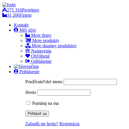
275 316
Projektov
31 206
Firiem
Kontakt
Môj účet
Moje firmy
Moje produkty
Moje skupiny produktov
Nastavenia
Obľúbené
Odhlásenie
Prihlásenie
Používateľské meno
Heslo
Pamätaj na ma
Zabudli ste heslo?
Registrácia