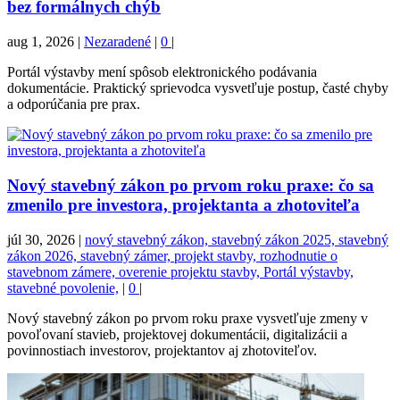
bez formálnych chýb
aug 1, 2026
|
Nezaradené
|
0
|
Portál výstavby mení spôsob elektronického podávania
dokumentácie. Praktický sprievodca vysvetľuje postup, časté chyby
a odporúčania pre prax.
Nový stavebný zákon po prvom roku praxe: čo sa
zmenilo pre investora, projektanta a zhotoviteľa
júl 30, 2026
|
nový stavebný zákon, stavebný zákon 2025, stavebný
zákon 2026, stavebný zámer, projekt stavby, rozhodnutie o
stavebnom zámere, overenie projektu stavby, Portál výstavby,
stavebné povolenie,
|
0
|
Nový stavebný zákon po prvom roku praxe vysvetľuje zmeny v
povoľovaní stavieb, projektovej dokumentácii, digitalizácii a
povinnostiach investorov, projektantov aj zhotoviteľov.