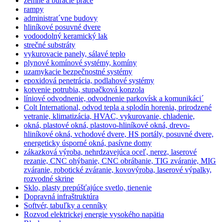
zemné a búracie práce
rampy
administrat´vne budovy
hliníkové posuvné dvere
vodoodolný keramický lak
strečné substráty
vykurovacie panely, sálavé teplo
plynové komínové systémy, komíny
uzamykacie bezpečnostné systémy
epoxidová penetrácia, podlahové systémy
kotvenie potrubia, stupačková konzola
líniové odvodnenie, odvodnenie parkovísk a komunikáci´
Colt International, odvod tepla a splodín horenia, prirodzené
vetranie, klimatizácia, HVAC, vykurovanie, chladenie,
okná, plastové okná, plastovo-hliníkové okná, drevo-
hliníkové okná, vchodové dvere, HS portály, posuvné dvere,
energeticky úsporné okná, pasívne domy
zákazková výroba, nehrdzavejúca oceľ, nerez, laserové
rezanie, CNC ohýbanie, CNC obrábanie, TIG zváranie, MIG
zváranie, robotické zváranie, kovovýroba, laserové výpalky,
rozvodné skrine
Sklo, plasty prepúšťajúce svetlo, tienenie
Dopravná infraštruktúra
Softvér, tabuľky a cenníky
Rozvod elektrickej energie vysokého napätia