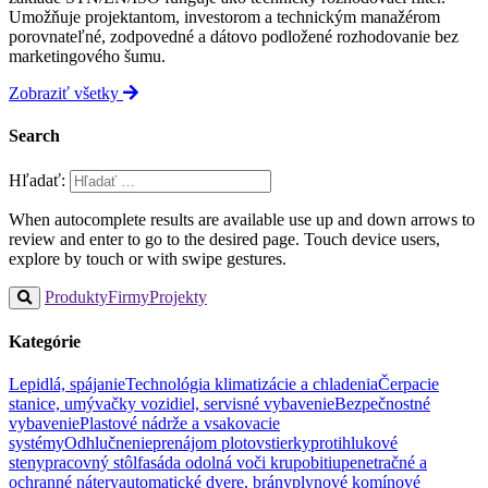
Umožňuje projektantom, investorom a technickým manažérom
porovnateľné, zodpovedné a dátovo podložené rozhodovanie bez
marketingového šumu.
Zobraziť všetky
Search
Hľadať:
When autocomplete results are available use up and down arrows to
review and enter to go to the desired page. Touch device users,
explore by touch or with swipe gestures.
Produkty
Firmy
Projekty
Kategórie
Lepidlá, spájanie
Technológia klimatizácie a chladenia
Čerpacie
stanice, umývačky vozidiel, servisné vybavenie
Bezpečnostné
vybavenie
Plastové nádrže a vsakovacie
systémy
Odhlučnenie
prenájom plotov
stierky
protihlukové
steny
pracovný stôl
fasáda odolná voči krupobitiu
penetračné a
ochranné nátery
automatické dvere, brány
plynové komínové