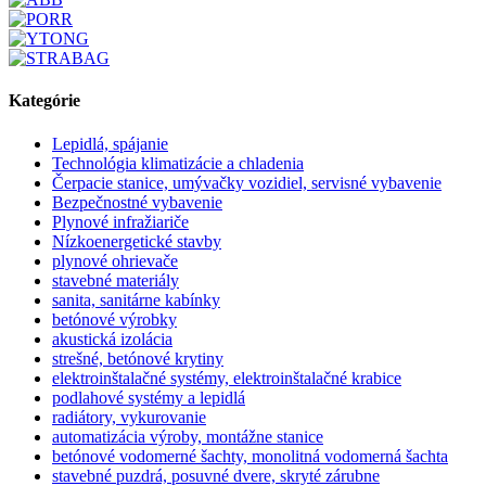
Kategórie
Lepidlá, spájanie
Technológia klimatizácie a chladenia
Čerpacie stanice, umývačky vozidiel, servisné vybavenie
Bezpečnostné vybavenie
Plynové infražiariče
Nízkoenergetické stavby
plynové ohrievače
stavebné materiály
sanita, sanitárne kabínky
betónové výrobky
akustická izolácia
strešné, betónové krytiny
elektroinštalačné systémy, elektroinštalačné krabice
podlahové systémy a lepidlá
radiátory, vykurovanie
automatizácia výroby, montážne stanice
betónové vodomerné šachty, monolitná vodomerná šachta
stavebné puzdrá, posuvné dvere, skryté zárubne