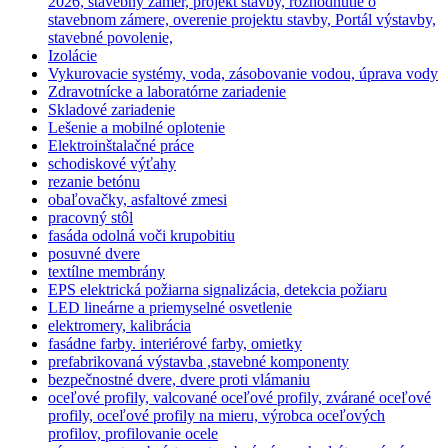
2026, stavebný zámer, projekt stavby, rozhodnutie o
stavebnom zámere, overenie projektu stavby, Portál výstavby,
stavebné povolenie,
Izolácie
Vykurovacie systémy, voda, zásobovanie vodou, úprava vody
Zdravotnícke a laboratórne zariadenie
Skladové zariadenie
Lešenie a mobilné oplotenie
Elektroinštalačné práce
schodiskové výťahy
rezanie betónu
obaľovačky, asfaltové zmesi
pracovný stôl
fasáda odolná voči krupobitiu
posuvné dvere
textílne membrány
EPS elektrická požiarna signalizácia, detekcia požiaru
LED lineárne a priemyselné osvetlenie
elektromery, kalibrácia
fasádne farby. interiérové farby, omietky
prefabrikovaná výstavba ,stavebné komponenty
bezpečnostné dvere, dvere proti vlámaniu
oceľové profily, valcované oceľové profily, zvárané oceľové
profily, oceľové profily na mieru, výrobca oceľových
profilov, profilovanie ocele