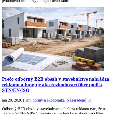
jednotného technicky obhájiteľného rámca.
Prečo odborný B2B obsah v stavebníctve nahrádza
reklamu a funguje ako rozhodovací filter podľa
STN/EN/ISO
jan 20, 2026
|
Trh, normy a ekonomika
,
Nezaradené
|
0
|
Odborný B2B obsah v stavebníctve nahrádza reklamu tým, že na
základe STN/EN/ISO funguje ako technický rozhodovací filter.