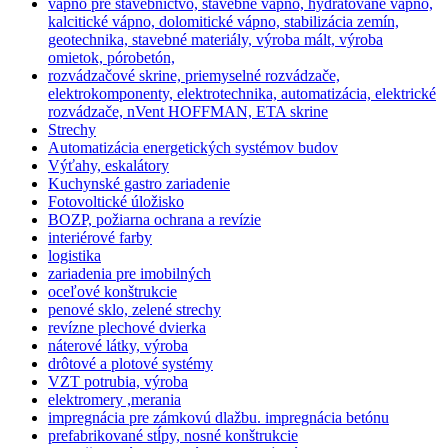
vápno pre stavebníctvo, stavebné vápno, hydrátované vápno,
kalcitické vápno, dolomitické vápno, stabilizácia zemín,
geotechnika, stavebné materiály, výroba mált, výroba
omietok, pórobetón,
rozvádzačové skrine, priemyselné rozvádzače,
elektrokomponenty, elektrotechnika, automatizácia, elektrické
rozvádzače, nVent HOFFMAN, ETA skrine
Strechy
Automatizácia energetických systémov budov
Výťahy, eskalátory
Kuchynské gastro zariadenie
Fotovoltické úložisko
BOZP, požiarna ochrana a revízie
interiérové farby
logistika
zariadenia pre imobilných
oceľové konštrukcie
penové sklo, zelené strechy
revízne plechové dvierka
náterové látky, výroba
drôtové a plotové systémy
VZT potrubia, výroba
elektromery ,merania
impregnácia pre zámkovú dlažbu. impregnácia betónu
prefabrikované stĺpy, nosné konštrukcie