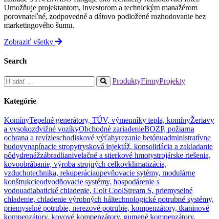
Umožňuje projektantom, investorom a technickým manažérom
porovnateľné, zodpovedné a dátovo podložené rozhodovanie bez
marketingového šumu.
Zobraziť všetky
Search
Hľadať:
Produkty
Firmy
Projekty
When
autocomplete
Kategórie
results
are
Komíny
Tepelné generátory, TÚV, výmenníky tepla, komíny
Žeriavy
available
a vysokozdvižné vozíky
Obchodné zariadenie
BOZP, požiarna
use
ochrana a revízie
schodiskové výťahy
rezanie betónu
administratívne
up
budovy
napínacie stropy
trysková injektáž, konsolidácia a zakladanie
and
pôdy
drenáž
zábradlia
nivelačné a stierkové hmoty
strojárske riešenia,
down
kovoobrábanie, výroba strojných celkov
klimatizácia,
arrows
vzduchotechnika, rekuperácia
upevňovacie sytémy, modulárne
to
konštrukcie
odvodňovacie systémy. hospodárenie s
review
vodou
adiabatické chladenie, Colt CoolStream S, priemyselné
and
chladenie, chladenie výrobných hál
technologické potrubné systémy,
enter
priemyselné potrubie, nerezové potrubie, kompenzátory, tkaninové
to
kompenzátory, kovové kompenzátory, gumené kompenzátory,