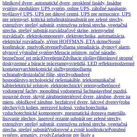
hliníkové dvere, automatické dvere, presklené fasády, fasádne
systémy,
modulárny UPS systém, online UPS, záložné napájanie,
trojfázový UPS, UPS pre dátové centrá, UPS pre nemocnice, UPS
pre priemysel, kritická infraštruktúra
substrát pre zelené strechy,
extenzívny strešný substrát, extenzívna zelená strecha, vegetačná
strecha, strešný substrát,
rozvádzačové skrine, priemyselné
rozvádzače, elektrokomponenty, elektrotechnika, automatizácia,
elektrické rozvádzače, nVent HOFFMAN, ETA skrine
Nosné
konštrukcie, murivo
Kotvenie
Požiarna signalizácia, dymový alarm,
plynové výstražné systémy
Meracie prístroje, ručné náradie,
bezpečnosť pri práci
Osvetlenie
Zdvíhacie plošiny
filigránové stropné
dosky
zemné a búracie práce
rampy
svietidlá, LED reflektor
podzemné
kontajnery
architekotnické služby
protipožiarna
ochrana
hydroizolačné fólie, strechy
odpadové
hospodárstvo,techologické riešenia
káble, telekomunikačné
káble
elektrické prístroje, elektrotechnický priemysel
betónové
vodomerné šachty, monolitná vodomerná šachta
stavebné puzdrá,
posuvné dvere, skryté zárubne
interiérové dvere, zárubne, dvere na
mieru, obložkové zárubne, bezfalcové dvere, falcové dvere
výroba
plechových kolien, nerezové kolená, vzduchotechnika,
vzduchotechnické komponenty, pneumatická doprava materiálu,
lisovanie plechov, laserové rezanie,
substrát pre zelené strechy,
extenzívny strešný substrát, extenzívna zelená strecha, vegetačná
strecha, strešný substrát
Vodorovné a zvislé konštrukcie
Potrubné
systémy, armatúry, zvody
Zariadenie pre školy a