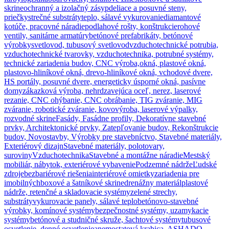
skrine
ochranný a izolačný zásyp
deliace a posuvné steny,
priečky
strečné substráty
teplo, sálavé vykurovanie
diamantové
kotúče, pracovné náradie
podlahové rošty, konštrukcie
rohové
ventily, sanitárne armatúry
betónové prefabrikáty, betónové
výrobky
svetlovod, tubusový svetlovod
vzduchotechnické potrubia,
vzduchotechnické tvarovky, vzduchotechnika, potrubné systémy,
technické zariadenia budov, CNC výroba,
okná, plastové okná,
plastovo-hliníkové okná, drevo-hliníkové okná, vchodové dvere,
HS portály, posuvné dvere, energeticky úsporné okná, pasívne
domy
zákazková výroba, nehrdzavejúca oceľ, nerez, laserové
rezanie, CNC ohýbanie, CNC obrábanie, TIG zváranie, MIG
zváranie, robotické zváranie, kovovýroba, laserové výpalky,
rozvodné skrine
Fasády, Fasádne profily, Dekoratívne stavebné
prvky, Architektonické prvky, Zatepľovanie budov, Rekonštrukcie
budov, Novostavby, Výrobky pre stavebníctvo, Stavebné materiály,
Exteriérový dizajn
Stavebné materiály, polotovary,
suroviny
Vzduchotechnika
Stavebné a montážne náradie
Mestský
mobiliár, nábytok, exteriérové vybavenie
Podzemné nádrže
Ľudské
zdroje
bezbariérové riešenia
interiérové omietky
zariadenia pre
imobilných
boxové a šatníkové skrine
drenážny materiál
plastové
nádrže, retenčné a skladovacie systémy
zelené strechy,
substráty
vykurovacie panely, sálavé teplo
betónovo-stavebné
výrobky, komínové systémy
bezpečnostné systémy, uzamykacie
systémy
betónové a studničné skruže, šachtové systémy
tubusové
osvetlenie, denné osvetlenie
anemostatová krabica, ASHADQ,