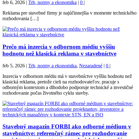
feb 6, 2026
|
Trh, normy a ekonomika
|
0
|
Reklama pre stavebné firmy je najúčinnejšia v momente technického
rozhodovania […]
Prečo má inzercia v odbornom médiu vyššiu
hodnotu než klasická reklama v stavebníctve
feb 5, 2026
|
Trh, normy a ekonomika
,
Nezaradené
|
0
|
Inzercia v odbornom médiu má v stavebníctve vyššiu hodnotu než
klasická reklama, pretože cieli na rozhodovateľov, pracuje s
odborným kontextom a dlhodobo podporuje technické a investičné
rozhodovanie počas životného cyklu stavby.
Stavebný magazín FORBI ako odborné médium v
stavebníctve: referenčný rámec pre rozhodovanie