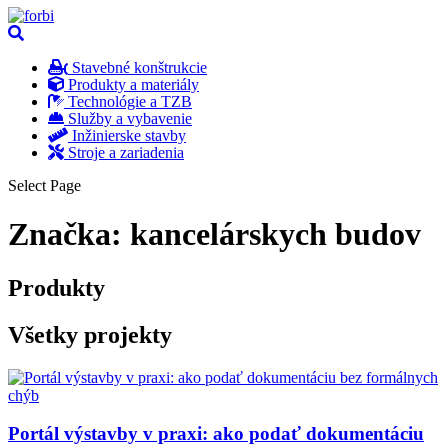
Stavebné konštrukcie
Produkty a materiály
Technológie a TZB
Služby a vybavenie
Inžinierske stavby
Stroje a zariadenia
Select Page
Značka:
kancelárskych budov
Produkty
Všetky projekty
Portál výstavby v praxi: ako podať dokumentáciu