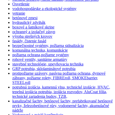
Osvetlenie
vodohospodárske a ekologické systémy
vetranie
betónové zmesi
hydraulický zdvihák
boxové a šatníkové skrine
ochranný a izolačný zásyp
výroba strešných krovov
fasády, čistenie fasád
bezpečnostné systémy, požiarna sidnalizácia
komunálna technika, komunikácie
požiarna ochrana,požiarne systémy
rohové ventily, sanitárne armatúry
stavebné technológie, upevňovacia technika
GRP potrubia, sklolaminátové potrubia
protipožiarne uzávery, pasívna požiarna ochrana, dymové
zábrany, požiarne rolety, FIBREroll, SMOKEbarrier,
STEELroll
potrubná izolácia, kamenná vlna, technické izolácie, HVAC,
tepelná izolácia potrubia, izolácia rozvodov, AluCoat fólia,
technické zariadenia budov, TZB,
kanalizačné šachty, betónové šachty, prefabrikované betónové
prvky, železobetónové rúry, vodomerné šachty, akumulačné
nádrže
Vodorovné a zvislé konštrukcie