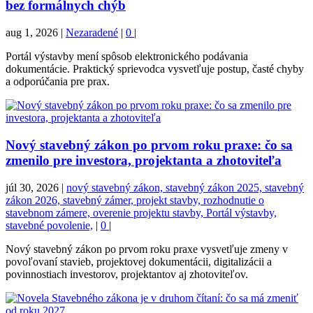
bez formálnych chýb
aug 1, 2026
|
Nezaradené
|
0
|
Portál výstavby mení spôsob elektronického podávania
dokumentácie. Praktický sprievodca vysvetľuje postup, časté chyby
a odporúčania pre prax.
Nový stavebný zákon po prvom roku praxe: čo sa
zmenilo pre investora, projektanta a zhotoviteľa
júl 30, 2026
|
nový stavebný zákon, stavebný zákon 2025, stavebný
zákon 2026, stavebný zámer, projekt stavby, rozhodnutie o
stavebnom zámere, overenie projektu stavby, Portál výstavby,
stavebné povolenie,
|
0
|
Nový stavebný zákon po prvom roku praxe vysvetľuje zmeny v
povoľovaní stavieb, projektovej dokumentácii, digitalizácii a
povinnostiach investorov, projektantov aj zhotoviteľov.