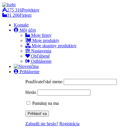
275 316
Projektov
31 206
Firiem
Kontakt
Môj účet
Moje firmy
Moje produkty
Moje skupiny produktov
Nastavenia
Obľúbené
Odhlásenie
Prihlásenie
Používateľské meno
Heslo
Pamätaj na ma
Zabudli ste heslo?
Registrácia