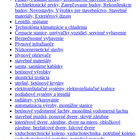
Architektonické prvky, Zatepľovanie budov, Rekonštrukcie
budov, Novostavby, Výrobky pre stavebníctvo, Stavebné
materiály, Exteriérový dizajn
Lepidlá, spájanie
Technológia klimatizácie a chladenia
Čerpacie stanice, umývačky vozidiel, servisné vybavenie
Bezpečnostné vybavenie
Plynové infražiariče
Nízkoenergetické stavby
plynové ohrievače
stavebné materiály
sanita, sanitárne kabínky
betónové výrobky
akustická izolácia
strešné, betónové krytiny
elektroinštalačné systémy, elektroinštalačné krabice
podlahové systémy a lepidlá
radiátory, vykurovanie
automatizácia výroby, montážne stanice
betónové vodomerné šachty, monolitná vodomerná šachta
stavebné puzdrá, posuvné dvere, skryté zárubne
interiérové dvere, zárubne, dvere na mieru, obložkové
zárubne, bezfalcové dvere, falcové dvere
vzduchotechnické koleno, vzduchotechnika, potrubné koleno,
vzduchotechnické potrubie, potrubné rozvody,