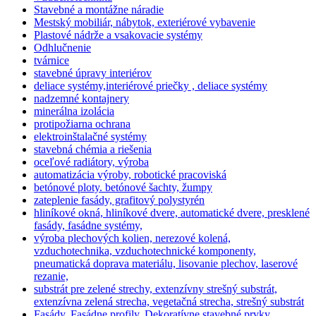
Stavebné a montážne náradie
Mestský mobiliár, nábytok, exteriérové vybavenie
Plastové nádrže a vsakovacie systémy
Odhlučnenie
tvárnice
stavebné úpravy interiérov
deliace systémy,interiérové priečky , deliace systémy
nadzemné kontajnery
minerálna izolácia
protipožiarna ochrana
elektroinštalačné systémy
stavebná chémia a riešenia
oceľové radiátory, výroba
automatizácia výroby, robotické pracoviská
betónové ploty. betónové šachty, žumpy
zateplenie fasády, grafitový polystyrén
hliníkové okná, hliníkové dvere, automatické dvere, presklené
fasády, fasádne systémy,
výroba plechových kolien, nerezové kolená,
vzduchotechnika, vzduchotechnické komponenty,
pneumatická doprava materiálu, lisovanie plechov, laserové
rezanie,
substrát pre zelené strechy, extenzívny strešný substrát,
extenzívna zelená strecha, vegetačná strecha, strešný substrát
Fasády, Fasádne profily, Dekoratívne stavebné prvky,