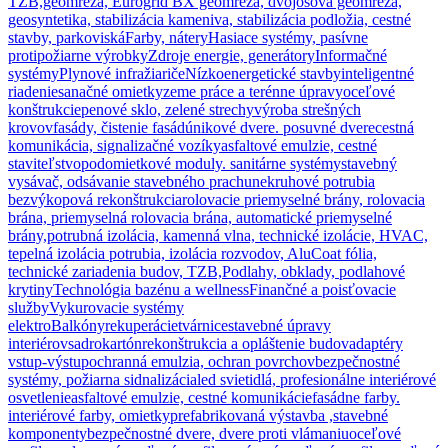
TZB,
geomreža, Eurogrid BX geomreža, dvojosová geomreža,
geosyntetika, stabilizácia kameniva, stabilizácia podložia, cestné
stavby, parkoviská
Farby, nátery
Hasiace systémy, pasívne
protipožiarne výrobky
Zdroje energie, generátory
Informačné
systémy
Plynové infražiariče
Nízkoenergetické stavby
inteligentné
riadenie
sanačné omietky
zeme práce a terénne úpravy
oceľové
konštrukcie
penové sklo, zelené strechy
výroba strešných
krovov
fasády, čistenie fasád
únikové dvere. posuvné dvere
cestná
komunikácia, signalizačné vozíky
asfaltové emulzie, cestné
staviteľstvo
podomietkové moduly. sanitárne systémy
stavebný
vysávač, odsávanie stavebného prachu
nekruhové potrubia
bezvýkopová rekonštrukcia
rolovacie priemyselné brány, rolovacia
brána, priemyselná rolovacia brána, automatické priemyselné
brány,
potrubná izolácia, kamenná vlna, technické izolácie, HVAC,
tepelná izolácia potrubia, izolácia rozvodov, AluCoat fólia,
technické zariadenia budov, TZB,
Podlahy, obklady, podlahové
krytiny
Technológia bazénu a wellness
Finančné a poisťovacie
služby
Vykurovacie systémy
elektro
Balkóny
rekuperácie
tvárnice
stavebné úpravy
interiérov
sadrokartón
rekonštrukcia a opláštenie budov
adaptéry
vstup-výstup
ochranná emulzia, ochran povrchov
bezpečnostné
systémy, požiarna sidnalizácia
led svietidlá, profesionálne interiérové
osvetlenie
asfaltové emulzie, cestné komunikácie
fasádne farby.
interiérové farby, omietky
prefabrikovaná výstavba ,stavebné
komponenty
bezpečnostné dvere, dvere proti vlámaniu
oceľové