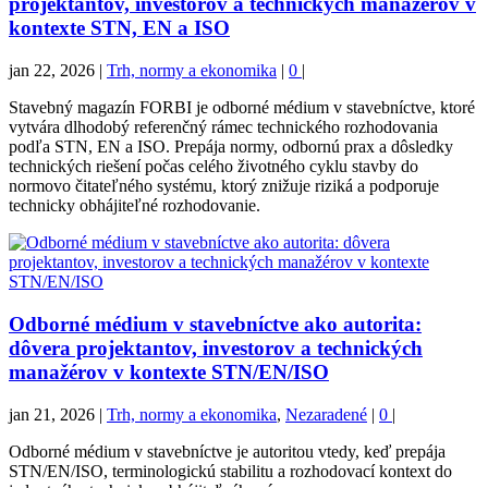
projektantov, investorov a technických manažérov v
kontexte STN, EN a ISO
jan 22, 2026
|
Trh, normy a ekonomika
|
0
|
Stavebný magazín FORBI je odborné médium v stavebníctve, ktoré
vytvára dlhodobý referenčný rámec technického rozhodovania
podľa STN, EN a ISO. Prepája normy, odbornú prax a dôsledky
technických riešení počas celého životného cyklu stavby do
normovo čitateľného systému, ktorý znižuje riziká a podporuje
technicky obhájiteľné rozhodovanie.
Odborné médium v stavebníctve ako autorita:
dôvera projektantov, investorov a technických
manažérov v kontexte STN/EN/ISO
jan 21, 2026
|
Trh, normy a ekonomika
,
Nezaradené
|
0
|
Odborné médium v stavebníctve je autoritou vtedy, keď prepája
STN/EN/ISO, terminologickú stabilitu a rozhodovací kontext do