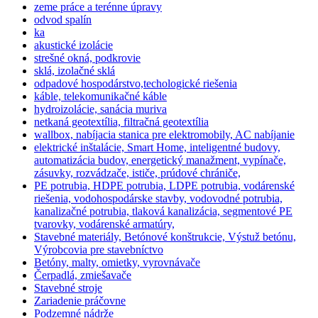
zeme práce a terénne úpravy
odvod spalín
ka
akustické izolácie
strešné okná, podkrovie
sklá, izolačné sklá
odpadové hospodárstvo,techologické riešenia
káble, telekomunikačné káble
hydroizolácie, sanácia muriva
netkaná geotextília, filtračná geotextília
wallbox, nabíjacia stanica pre elektromobily, AC nabíjanie
elektrické inštalácie, Smart Home, inteligentné budovy,
automatizácia budov, energetický manažment, vypínače,
zásuvky, rozvádzače, ističe, prúdové chrániče,
PE potrubia, HDPE potrubia, LDPE potrubia, vodárenské
riešenia, vodohospodárske stavby, vodovodné potrubia,
kanalizačné potrubia, tlaková kanalizácia, segmentové PE
tvarovky, vodárenské armatúry,
Stavebné materiály, Betónové konštrukcie, Výstuž betónu,
Výrobcovia pre stavebníctvo
Betóny, malty, omietky, vyrovnávače
Čerpadlá, zmiešavače
Stavebné stroje
Zariadenie práčovne
Podzemné nádrže