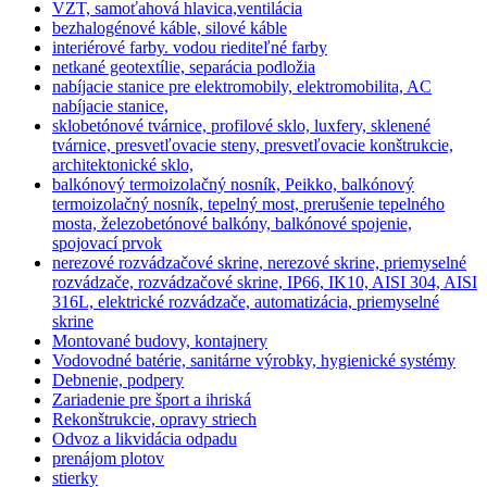
VZT, samoťahová hlavica,ventilácia
bezhalogénové káble, silové káble
interiérové farby. vodou riediteľné farby
netkané geotextílie, separácia podložia
nabíjacie stanice pre elektromobily, elektromobilita, AC
nabíjacie stanice,
sklobetónové tvárnice, profilové sklo, luxfery, sklenené
tvárnice, presvetľovacie steny, presvetľovacie konštrukcie,
architektonické sklo,
balkónový termoizolačný nosník, Peikko, balkónový
termoizolačný nosník, tepelný most, prerušenie tepelného
mosta, železobetónové balkóny, balkónové spojenie,
spojovací prvok
nerezové rozvádzačové skrine, nerezové skrine, priemyselné
rozvádzače, rozvádzačové skrine, IP66, IK10, AISI 304, AISI
316L, elektrické rozvádzače, automatizácia, priemyselné
skrine
Montované budovy, kontajnery
Vodovodné batérie, sanitárne výrobky, hygienické systémy
Debnenie, podpery
Zariadenie pre šport a ihriská
Rekonštrukcie, opravy striech
Odvoz a likvidácia odpadu
prenájom plotov
stierky