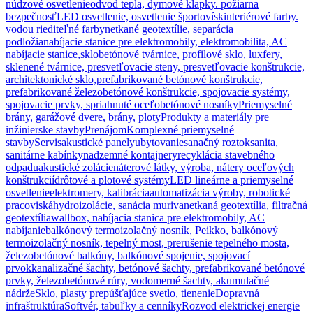
núdzové osvetlenie
odvod tepla, dymové klapky. požiarna
bezpečnosť
LED osvetlenie, osvetlenie športovísk
interiérové farby.
vodou riediteľné farby
netkané geotextílie, separácia
podložia
nabíjacie stanice pre elektromobily, elektromobilita, AC
nabíjacie stanice,
sklobetónové tvárnice, profilové sklo, luxfery,
sklenené tvárnice, presvetľovacie steny, presvetľovacie konštrukcie,
architektonické sklo,
prefabrikované betónové konštrukcie,
prefabrikované železobetónové konštrukcie, spojovacie systémy,
spojovacie prvky, spriahnuté oceľobetónové nosníky
Priemyselné
brány, garážové dvere, brány, ploty
Produkty a materiály pre
inžinierske stavby
Prenájom
Komplexné priemyselné
stavby
Servis
akustické panely
ubytovanie
sanačný roztok
sanita,
sanitárne kabínky
nadzemné kontajnery
recyklácia stavebného
odpadu
akustické zolácie
náterové látky, výroba, nátery oceľových
konštrukcií
drôtové a plotové systémy
LED lineárne a priemyselné
osvetlenie
elektromery, kalibrácia
automatizácia výroby, robotické
pracoviská
hydroizolácie, sanácia muriva
netkaná geotextília, filtračná
geotextília
wallbox, nabíjacia stanica pre elektromobily, AC
nabíjanie
balkónový termoizolačný nosník, Peikko, balkónový
termoizolačný nosník, tepelný most, prerušenie tepelného mosta,
železobetónové balkóny, balkónové spojenie, spojovací
prvok
kanalizačné šachty, betónové šachty, prefabrikované betónové
prvky, železobetónové rúry, vodomerné šachty, akumulačné
nádrže
Sklo, plasty prepúšťajúce svetlo, tienenie
Dopravná
infraštruktúra
Softvér, tabuľky a cenníky
Rozvod elektrickej energie