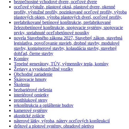
bezpečnostné vchodové dvere, oceľové dvere
oceľové výstuže, plastové okná, plastové dvere, okenné
profily, výstužné profily, pozinkované oceľové profily, výroba
plastových okien, výroba plastových dverí, oceľové profily,
prefabrikované betónové konštrukcie, prefabrikované
železobetónové konštrukcie, spojovacie systémy, spojovacie
prvky, spriahnuté oceľobetónové nosníky
novela Stavebného zákona 2027, Stavebný zákon, stavebná
legislatíva, povoľovanie stavieb, drobné stavby, modulové
stavby, kontajnerové stavby, kolaudácia stavby, stavebný
dohľad, čierne stavby
Komíny
Tepelné generátory, TÚV, výmenníky tepla, komíny
Žeriavy a vysokozdvižné vozíky
Obchodné zariadenie
Škárovacie hmoty
Školenia
bezbariérové riešenia
interiérové omietky
protihlukové steny
rekonštrukcia a opláštenie budov
kamerové systémy
akustické zolácie
náterové látky, výroba, nátery oceľových konštrukcií
drôtové a plotové systémy. ohradové pletivo