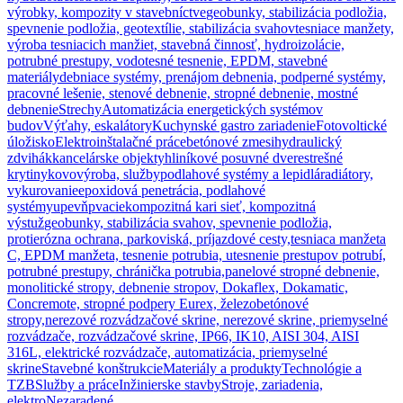
výrobky, kompozity v stavebníctve
geobunky, stabilizácia podložia,
spevnenie podložia, geotextílie, stabilizácia svahov
tesniace manžety,
výroba tesniacich manžiet, stavebná činnosť, hydroizolácie,
potrubné prestupy, vodotesné tesnenie, EPDM, stavebné
materiály
debniace systémy, prenájom debnenia, podperné systémy,
pracovné lešenie, stenové debnenie, stropné debnenie, mostné
debnenie
Strechy
Automatizácia energetických systémov
budov
Výťahy, eskalátory
Kuchynské gastro zariadenie
Fotovoltické
úložisko
Elektroinštalačné práce
betónové zmesi
hydraulický
zdvihák
kancelárske objekty
hliníkové posuvné dvere
strešné
krytiny
kovovýroba, služby
podlahové systémy a lepidlá
radiátory,
vykurovanie
epoxidová penetrácia, podlahové
systémy
upevňpvacie
kompozitná kari sieť, kompozitná
výstuž
geobunky, stabilizácia svahov, spevnenie podložia,
protierózna ochrana, parkoviská, príjazdové cesty,
tesniaca manžeta
C, EPDM manžeta, tesnenie potrubia, utesnenie prestupov potrubí,
potrubné prestupy, chránička potrubia,
panelové stropné debnenie,
monolitické stropy, debnenie stropov, Dokaflex, Dokamatic,
Concremote, stropné podpery Eurex, železobetónové
stropy,
nerezové rozvádzačové skrine, nerezové skrine, priemyselné
rozvádzače, rozvádzačové skrine, IP66, IK10, AISI 304, AISI
316L, elektrické rozvádzače, automatizácia, priemyselné
skrine
Stavebné konštrukcie
Materiály a produkty
Technológie a
TZB
Služby a práce
Inžinierske stavby
Stroje, zariadenia,
elektro
Nezaradené