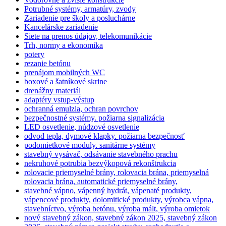
Potrubné systémy, armatúry, zvody
Zariadenie pre školy a posluchárne
Kancelárske zariadenie
Siete na prenos údajov, telekomunikácie
Trh, normy a ekonomika
potery
rezanie betónu
prenájom mobilných WC
boxové a šatníkové skrine
drenážny materiál
adaptéry vstup-výstup
ochranná emulzia, ochran povrchov
bezpečnostné systémy. požiarna signalizácia
LED osvetlenie, núdzové osvetlenie
odvod tepla, dymové klapky. požiarna bezpečnosť
podomietkové moduly. sanitárne systémy
stavebný vysávač, odsávanie stavebného prachu
nekruhové potrubia bezvýkopová rekonštrukcia
rolovacie priemyselné brány, rolovacia brána, priemyselná
rolovacia brána, automatické priemyselné brány,
stavebné vápno, vápenný hydrát, vápenaté produkty,
vápencové produkty, dolomitické produkty, výrobca vápna,
stavebníctvo, výroba betónu, výroba mált, výroba omietok
nový stavebný zákon, stavebný zákon 2025, stavebný zákon