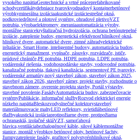
vysokého napätia
Geotechnické a vrtné práce
prefabrikované
schody
certifikáty
debniace tvarovky
odpadový kontajner
betónové
výrobky
minerálna izolácia
akustické izolácie
strešné okná,
podkrovie
drôtové a plotové systémy. ohradové pletivo
VZT
potrubia, výroba
elektromery ,merania
automatizácia výroby,
montážne stanice
kryštalizačná hydroizolácia, ochrana betónu
tepelné
izolácie, zateplenie budov, energetická efektívnosť
hliníkové okná,
hliníkové dvere, automatické dvere, zimné záhrady
elektrické
inštalácie, Smart Home, inteligentné budovy, automatizácia budov,
energetický manažment, vypínače, zásuvky, rozvádzače, ističe,
prúdové chrániče,
PE potrubia, HDPE potrubia, LDPE potrubia,
vodárenské riešenia, vodohospodárske stavby, vodovodné potrubia,
kanalizačné potrubia, tlaková kanalizácia, segmentové PE tvarovky,
vodárenské armatúry,
nový stavebný zákon, stavebný zákon 2025,
stavebný zákon 2026, stavebný zámer, projekt stavby, rozhodnutie o
stavebnom zámere, overenie projektu stavby, Portál výstavby,
stavebné povolenie,
Fasády
Automatizácia budov, zabezpečovacie
systémy
Publikácie, informačné služby
Rozvod elektrickej energie
nízkeho napätia
Bleskozvody
slnečné kolektory
stavebný
materiál
murovacie malty
LED reflektory, svietidlá
betónové
dlažby
akustická izolácia
protipožiarne dvere, protipožiarna
ochrana
sklá, izolačné sklá
VZT, samoťahová
hlavica,ventilácia
bezhalogénové káble, silové káble
montážne
stanice, montáž výrobkov,
betónové ploty. betónové šachty,
žumpy
zateplenie fasády, grafitový polystyrén
hliníkové okná,