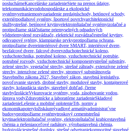
posluchárne
Kancelárske zariadenie
Siete na prenos údajov,
telekomunikácie
vodohospodárske a ekologické
systémy
vetranie
mosty
zariadenie predajní
schody, betónové schody,
exteriér
podlahové systémy, športové povrchy
architektonické
služby
strešné, betónové krytiny
elektroinštalačné systémy
izolačné a
protipožiarne sklá
čistiarne priemyselných odpadových
vôd
priemyslené rozvádzače, elektrické rozvádzače
strešné krytiny,
odkvapové sytémy, klampiarske prvky
protipožiarna ochrana,
protipožiarne dvere
interiérové dvere SMART, interiérové dvere,
bezfalcové dvere, falcové dvere
vzduchotechnické koleno,
vzduchotechnika, potrubné koleno, vzduchotechnické potrubie,
potrubné rozvody, vzduchotechnické komponenty
strešné substráty,
zelené strechy, vegetačné strechy, strešné záhrady, extenzívne zelené
strechy, intenzívne zelené strechy, stromový substrát
novela
Stavebného zákona 2027, Stavebný zákon, stavebná legislatíva,
povoľovanie stavieb, drobné stavby, modulové stavby, kontajnerové
stavby, kolaudácia stavby, stavebný dohľad, čierne
stavby
Izolácie
Vykurovacie systémy, voda, zásobovanie vodou,
úprava vody
Zdravotnícke a laboratórne zariadenie
Skladové
zariadenie
Lešenie a mobilné oplotenie
Trh, normy a
ekonomika
potery
ložiská
umývadlové armatúty
administrat´vne
budovy
protipožiarne systémy
troskový cement
strešná
krytina
elektroinštalačné systémy, elektroinštalačné krabice
stavebná
chémia a riešenia
oceľové radiátory, výroba
stavebná chémia,
hydoizolácie
strešné doplnky, strešné odvetranie
kompozitné stavebné