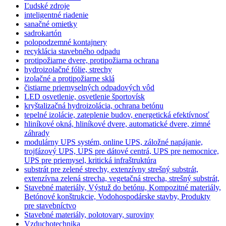
Ľudské zdroje
inteligentné riadenie
sanačné omietky
sadrokartón
polopodzemné kontajnery
recyklácia stavebného odpadu
protipožiarne dvere, protipožiarna ochrana
hydroizolačné fólie, strechy
izolačné a protipožiarne sklá
čistiarne priemyselných odpadových vôd
LED osvetlenie, osvetlenie športovísk
kryštalizačná hydroizolácia, ochrana betónu
tepelné izolácie, zateplenie budov, energetická efektívnosť
hliníkové okná, hliníkové dvere, automatické dvere, zimné
záhrady
modulárny UPS systém, online UPS, záložné napájanie,
trojfázový UPS, UPS pre dátové centrá, UPS pre nemocnice,
UPS pre priemysel, kritická infraštruktúra
substrát pre zelené strechy, extenzívny strešný substrát,
extenzívna zelená strecha, vegetačná strecha, strešný substrát,
Stavebné materiály, Výstuž do betónu, Kompozitné materiály,
Betónové konštrukcie, Vodohospodárske stavby, Produkty
pre stavebníctvo
Stavebné materiály, polotovary, suroviny
Vzduchotechnika