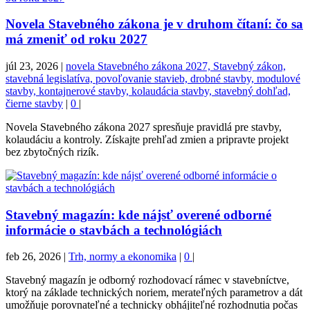
Novela Stavebného zákona je v druhom čítaní: čo sa
má zmeniť od roku 2027
júl 23, 2026
|
novela Stavebného zákona 2027, Stavebný zákon,
stavebná legislatíva, povoľovanie stavieb, drobné stavby, modulové
stavby, kontajnerové stavby, kolaudácia stavby, stavebný dohľad,
čierne stavby
|
0
|
Novela Stavebného zákona 2027 spresňuje pravidlá pre stavby,
kolaudáciu a kontroly. Získajte prehľad zmien a pripravte projekt
bez zbytočných rizík.
Stavebný magazín: kde nájsť overené odborné
informácie o stavbách a technológiách
feb 26, 2026
|
Trh, normy a ekonomika
|
0
|
Stavebný magazín je odborný rozhodovací rámec v stavebníctve,
ktorý na základe technických noriem, merateľných parametrov a dát
umožňuje porovnateľné a technicky obhájiteľné rozhodnutia počas