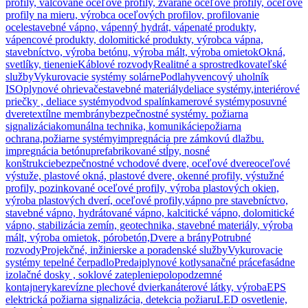
profily, valcované oceľové profily, zvárané oceľové profily, oceľové
profily na mieru, výrobca oceľových profilov, profilovanie
ocele
stavebné vápno, vápenný hydrát, vápenaté produkty,
vápencové produkty, dolomitické produkty, výrobca vápna,
stavebníctvo, výroba betónu, výroba mált, výroba omietok
Okná,
svetlíky, tienenie
Káblové rozvody
Realitné a sprostredkovateľské
služby
Vykurovacie systémy solárne
Podlahy
vencový uholník
ISO
plynové ohrievače
stavebné materiály
deliace systémy,interiérové
priečky , deliace systémy
odvod spalín
kamerové systémy
posuvné
dvere
textílne membrány
bezpečnostné systémy. požiarna
signalizácia
komunálna technika, komunikácie
požiarna
ochrana,požiarne systémy
impregnácia pre zámkovú dlažbu.
impregnácia betónu
prefabrikované stĺpy, nosné
konštrukcie
bezpečnostné vchodové dvere, oceľové dvere
oceľové
výstuže, plastové okná, plastové dvere, okenné profily, výstužné
profily, pozinkované oceľové profily, výroba plastových okien,
výroba plastových dverí, oceľové profily,
vápno pre stavebníctvo,
stavebné vápno, hydrátované vápno, kalcitické vápno, dolomitické
vápno, stabilizácia zemín, geotechnika, stavebné materiály, výroba
mált, výroba omietok, pórobetón,
Dvere a brány
Potrubné
rozvody
Projekčné, inžinierske a poradenské služby
Vykurovacie
systémy tepelné čerpadlo
Predaj
plynové kotly
sanačné práce
fasádne
izolačné dosky , soklové zateplenie
polopodzemné
kontajnery
ka
revízne plechové dvierka
náterové látky, výroba
EPS
elektrická požiarna signalizácia, detekcia požiaru
LED osvetlenie,