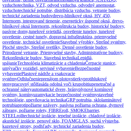
vzduchotechnika, VZT, odvod vzduchu, odvodný anemostat,
vzduchotechnické potrubie, distribúcia vzduchu, vetranie budov,
technické zariadenia budov
drevo-hliníkové okná, HV 450,
Internorm, integrované tienenie, energeticky úsporné okná, drevo-
hliníkové okná Internorm, rekonštrukcia budov, historické budovy,
pasívne domy,
tunelové svietidlá, osvetlenie tunelov, tunelové
osvetlenie, cestné tunely, dopravná infraštruktúra, priemyselné
osvetlenie, technické osvetlenie
Stavebné výrobky, Strešné systémy,
Ploché strechy, Strešné svetlíky, Denné osvetlenie budov,
Prirodzené vetranie, Priemyselné stavby, Administratívne budovy,
Rekonštrukcie budov, Stavebná technika
Lepidlá,
spájanie
Technológia klimatizácie a chladenia
Čerpacie stanice,
umývačky vozidiel, servisné vybavenie
Bezpečnostné
vybavenie
Plastové nádrže a vsakovacie
systémy
Odhlučnenie
prenájom plotov
stierky
protihlukové
steny
pracovný stôl
fasáda odolná voči krupobitiu
penetračné a
ochranné nátery
automatické dvere, brány
plynové komínové
systémy, komíny
uzamykacie bezpečnostné systémy
stavebné
technológie, upevňovacia technika
GRP potrubia, sklolaminátové
potrubia
protipožiarne uzávery, pasívna požiarna ochrana, dymové
zábrany, požiarne rolety, FIBREroll, SMOKEbarrier,
STEELroll
technické izolácie, tepelné izolácie, chladové izolácie,
akustické izolácie, penové sklo, FOAMGLAS, suchá výstavba,
kazetové stropy, podhľady, technické zariadenia budov,