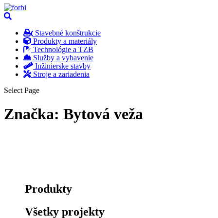
Stavebné konštrukcie
Produkty a materiály
Technológie a TZB
Služby a vybavenie
Inžinierske stavby
Stroje a zariadenia
Select Page
Značka:
Bytová veža
Produkty
Všetky projekty