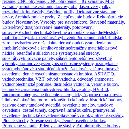
rezanie, CNC ohýbanie, CNC obrábanie, TIG zváranie, MIG
zváranie, robotické zváranie, kovovýroba, laserové výpalky,
rozvodné skrine
Fasády, Fasádne profily, Dekoratívne stavebné
prvky, Architektonické prvky, Zatepľovanie budov, Rekonštrukcie
budov, Novostavby, Výrobky pre stavebníctvo, Stavebné materiály,
Exteriérový dizajn
Stavebné materiály, polotovary,
suroviny
Vzduchotechnika
Stavebné a montážne náradie
Mestský
mobiliár, nábytok, exteriérové vybavenie
Podzemné nádrže
Ľudské
zdroje
bezbariérové riešenia
interiérové omietky
zariadenia pre
imobilných
boxové a šatníkové skrine
drenážny materiál
plastové
nádrže, retenčné a skladovacie systémy
zelené strechy,
substráty
vykurovacie panely, sálavé teplo
betónovo-stavebné
výrobky, komínové systémy
bezpečnostné systémy, uzamykacie
systémy
betónové a studničné skruže, šachtové systémy
tubusové
osvetlenie, denné osvetlenie
anemostatová krabica, ASHADQ,
vzduchotechnika, VZT, odvod vzduchu, odvodný anemostat,
vzduchotechnické potrubie, distribúcia vzduchu, vetranie budov,
technické zariadenia budov
drevo-hliníkové okná, HV 450,
Internorm, integrované tienenie, energeticky úsporné okná, drevo-
hliníkové okná Internorm, rekonštrukcia budov, historické budovy,
pasívne domy,
tunelové svietidlá, osvetlenie tunelov, tunelové
osvetlenie, cestné tunely, dopravná infraštruktúra, priemyselné
osvetlenie, technické osvetlenie
Stavebné výrobky, Strešné systémy,
Ploché strechy, Strešné svetlíky, Denné osvetlenie budov,
Prirodzené vetranie, Priemyselné stavby, Administratívne budovy,