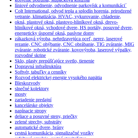
líniové odvodnenie, odvodnenie parkovísk a komunikáci´
Colt International, odvod tepla a splodín horenia, prirodzené
vetranie, klimatizácia, HVAC, vykurovanie, chladenie,
okná, plastové okná, plastovo-hliníkové okná, drevo-
hliníkové okná, vchodové dvere, HS portály, posuvné dvere,
energeticky úsporné okná, pasívne domy
zákazková výroba, nehrdzavejúca oceľ, nerez, laserové
rezanie, CNC ohýbanie, CNC obrábanie, TIG zváranie, MIG
zváranie, robotické zváranie, kovovýroba, laserové výpalky,
rozvodné skrine
Sklo, plasty prepúšťajúce svetlo, tienenie
Dopravná infraštruktúra
Softvér, tabuľky a cenníky
Rozvod elektrickej energie vysokého napätia
Bleskozvody
slnečné kolektory
mosty
zariadenie predajní
kancelárske objekty
napínacie stropy
deliace a posuvné steny, priečky
zelené strechy, substráty
automatické dvere, brány
cestná komunikácia, signalizačné vozíky