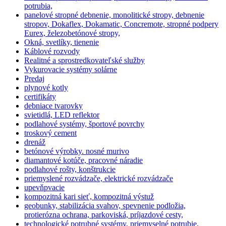
potrubia,
panelové stropné debnenie, monolitické stropy, debnenie
stropov, Dokaflex, Dokamatic, Concremote, stropné podpery
Eurex, železobetónové stropy,
Okná, svetlíky, tienenie
Káblové rozvody
Realitné a sprostredkovateľské služby
Vykurovacie systémy solárne
Predaj
plynové kotly
certifikáty
debniace tvarovky
svietidlá, LED reflektor
podlahové systémy, športové povrchy
troskový cement
drenáž
betónové výrobky. nosné murivo
diamantové kotúče, pracovné náradie
podlahové rošty, konštrukcie
priemyslené rozvádzače, elektrické rozvádzače
upevňpvacie
kompozitná kari sieť, kompozitná výstuž
geobunky, stabilizácia svahov, spevnenie podložia,
protierózna ochrana, parkoviská, príjazdové cesty,
technologické potrubné systémy, priemyselné potrubie,