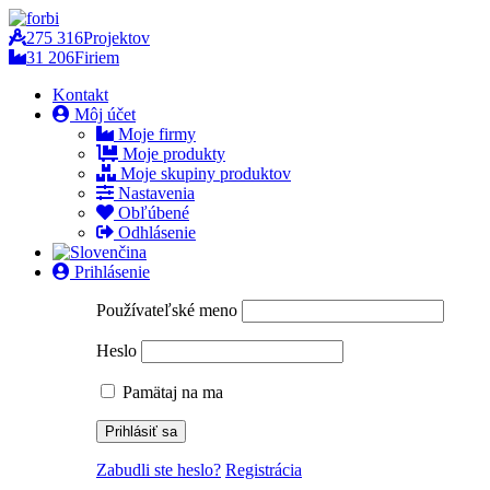
275 316
Projektov
31 206
Firiem
Kontakt
Môj účet
Moje firmy
Moje produkty
Moje skupiny produktov
Nastavenia
Obľúbené
Odhlásenie
Prihlásenie
Používateľské meno
Heslo
Pamätaj na ma
Zabudli ste heslo?
Registrácia