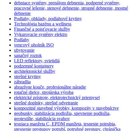
debniace systémy, prenájom debnenia, podperné systémy,
pracovné lešenie, stenové debnenie, stropné debnenie, mostné
debnenie
Podlahy, obklady, podlahové krytiny
Technológia bazénu a wellness
Finančné a poisťovacie služby
Vykurovacie systémy elektro
Podlahy
vencový uholník ISO
ubytovanie
sanačný roztok
LED reflektory, svietidlá
podzemné kontajnery
architektonické služby
strešné krytiny
zábradlia
abrazívne kouče, profesionálne náradie
rotačné dielce, strojárska výroba
elektrické prístroje, elektrotechnický priemysel
strešné doplnky, strešné odvetranie
kompozitné stavebné výrobky, kompozity v stavebníctve
geobunky, stabilizácia podložia, spevnenie podložia,
geotextílie, stabilizácia svahov
tesniaca manžeta C, EPDM manžeta, tesnenie potrubia,
utesnenie prestupov potrubí, potrubné prestupy, chránička