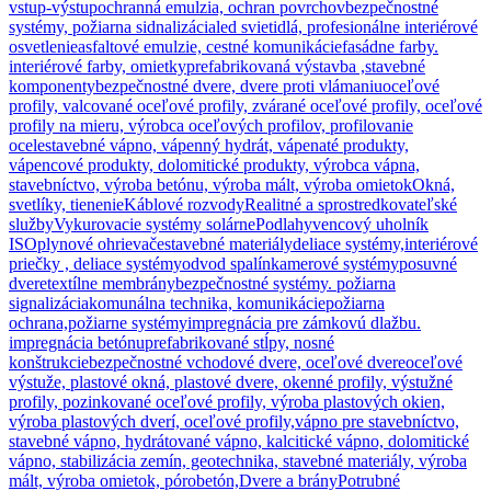
vstup-výstup
ochranná emulzia, ochran povrchov
bezpečnostné
systémy, požiarna sidnalizácia
led svietidlá, profesionálne interiérové
osvetlenie
asfaltové emulzie, cestné komunikácie
fasádne farby.
interiérové farby, omietky
prefabrikovaná výstavba ,stavebné
komponenty
bezpečnostné dvere, dvere proti vlámaniu
oceľové
profily, valcované oceľové profily, zvárané oceľové profily, oceľové
profily na mieru, výrobca oceľových profilov, profilovanie
ocele
stavebné vápno, vápenný hydrát, vápenaté produkty,
vápencové produkty, dolomitické produkty, výrobca vápna,
stavebníctvo, výroba betónu, výroba mált, výroba omietok
Okná,
svetlíky, tienenie
Káblové rozvody
Realitné a sprostredkovateľské
služby
Vykurovacie systémy solárne
Podlahy
vencový uholník
ISO
plynové ohrievače
stavebné materiály
deliace systémy,interiérové
priečky , deliace systémy
odvod spalín
kamerové systémy
posuvné
dvere
textílne membrány
bezpečnostné systémy. požiarna
signalizácia
komunálna technika, komunikácie
požiarna
ochrana,požiarne systémy
impregnácia pre zámkovú dlažbu.
impregnácia betónu
prefabrikované stĺpy, nosné
konštrukcie
bezpečnostné vchodové dvere, oceľové dvere
oceľové
výstuže, plastové okná, plastové dvere, okenné profily, výstužné
profily, pozinkované oceľové profily, výroba plastových okien,
výroba plastových dverí, oceľové profily,
vápno pre stavebníctvo,
stavebné vápno, hydrátované vápno, kalcitické vápno, dolomitické
vápno, stabilizácia zemín, geotechnika, stavebné materiály, výroba
mált, výroba omietok, pórobetón,
Dvere a brány
Potrubné