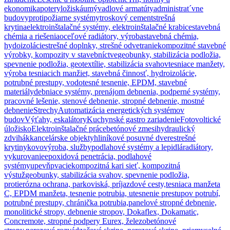
ekonomika
potery
ložiská
umývadlové armatúty
administrat´vne
budovy
protipožiarne systémy
troskový cement
strešná
krytina
elektroinštalačné systémy, elektroinštalačné krabice
stavebná
chémia a riešenia
oceľové radiátory, výroba
stavebná chémia,
hydoizolácie
strešné doplnky, strešné odvetranie
kompozitné stavebné
výrobky, kompozity v stavebníctve
geobunky, stabilizácia podložia,
spevnenie podložia, geotextílie, stabilizácia svahov
tesniace manžety,
výroba tesniacich manžiet, stavebná činnosť, hydroizolácie,
potrubné prestupy, vodotesné tesnenie, EPDM, stavebné
materiály
debniace systémy, prenájom debnenia, podperné systémy,
pracovné lešenie, stenové debnenie, stropné debnenie, mostné
debnenie
Strechy
Automatizácia energetických systémov
budov
Výťahy, eskalátory
Kuchynské gastro zariadenie
Fotovoltické
úložisko
Elektroinštalačné práce
betónové zmesi
hydraulický
zdvihák
kancelárske objekty
hliníkové posuvné dvere
strešné
krytiny
kovovýroba, služby
podlahové systémy a lepidlá
radiátory,
vykurovanie
epoxidová penetrácia, podlahové
systémy
upevňpvacie
kompozitná kari sieť, kompozitná
výstuž
geobunky, stabilizácia svahov, spevnenie podložia,
protierózna ochrana, parkoviská, príjazdové cesty,
tesniaca manžeta
C, EPDM manžeta, tesnenie potrubia, utesnenie prestupov potrubí,
potrubné prestupy, chránička potrubia,
panelové stropné debnenie,
monolitické stropy, debnenie stropov, Dokaflex, Dokamatic,
Concremote, stropné podpery Eurex, železobetónové