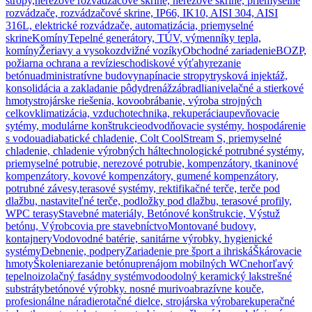
stropy,
nerezové rozvádzačové skrine, nerezové skrine, priemyselné
rozvádzače, rozvádzačové skrine, IP66, IK10, AISI 304, AISI
316L, elektrické rozvádzače, automatizácia, priemyselné
skrine
Komíny
Tepelné generátory, TÚV, výmenníky tepla,
komíny
Žeriavy a vysokozdvižné vozíky
Obchodné zariadenie
BOZP,
požiarna ochrana a revízie
schodiskové výťahy
rezanie
betónu
administratívne budovy
napínacie stropy
trysková injektáž,
konsolidácia a zakladanie pôdy
drenáž
zábradlia
nivelačné a stierkové
hmoty
strojárske riešenia, kovoobrábanie, výroba strojných
celkov
klimatizácia, vzduchotechnika, rekuperácia
upevňovacie
sytémy, modulárne konštrukcie
odvodňovacie systémy. hospodárenie
s vodou
adiabatické chladenie, Colt CoolStream S, priemyselné
chladenie, chladenie výrobných hál
technologické potrubné systémy,
priemyselné potrubie, nerezové potrubie, kompenzátory, tkaninové
kompenzátory, kovové kompenzátory, gumené kompenzátory,
potrubné závesy,
terasové systémy, rektifikačné terče, terče pod
dlažbu, nastaviteľné terče, podložky pod dlažbu, terasové profily,
WPC terasy
Stavebné materiály, Betónové konštrukcie, Výstuž
betónu, Výrobcovia pre stavebníctvo
Montované budovy,
kontajnery
Vodovodné batérie, sanitárne výrobky, hygienické
systémy
Debnenie, podpery
Zariadenie pre šport a ihriská
Škárovacie
hmoty
Školenia
rezanie betónu
prenájom mobilných WC
nehorľavý
tepelnoizolačný fasádny systém
vodoodolný keramický lak
strešné
substráty
betónové výrobky. nosné murivo
abrazívne kouče,
profesionálne náradie
rotačné dielce, strojárska výroba
rekuperačné