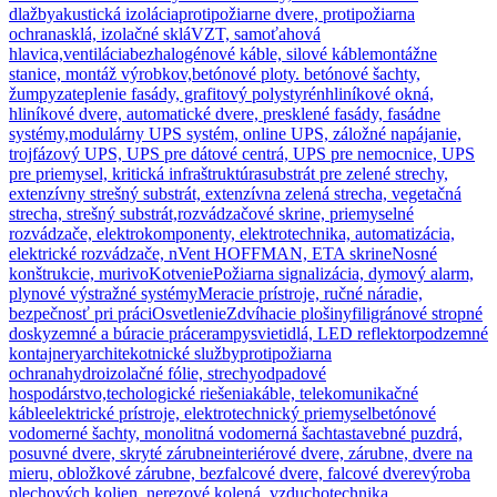
dlažby
akustická izolácia
protipožiarne dvere, protipožiarna
ochrana
sklá, izolačné sklá
VZT, samoťahová
hlavica,ventilácia
bezhalogénové káble, silové káble
montážne
stanice, montáž výrobkov,
betónové ploty. betónové šachty,
žumpy
zateplenie fasády, grafitový polystyrén
hliníkové okná,
hliníkové dvere, automatické dvere, presklené fasády, fasádne
systémy,
modulárny UPS systém, online UPS, záložné napájanie,
trojfázový UPS, UPS pre dátové centrá, UPS pre nemocnice, UPS
pre priemysel, kritická infraštruktúra
substrát pre zelené strechy,
extenzívny strešný substrát, extenzívna zelená strecha, vegetačná
strecha, strešný substrát,
rozvádzačové skrine, priemyselné
rozvádzače, elektrokomponenty, elektrotechnika, automatizácia,
elektrické rozvádzače, nVent HOFFMAN, ETA skrine
Nosné
konštrukcie, murivo
Kotvenie
Požiarna signalizácia, dymový alarm,
plynové výstražné systémy
Meracie prístroje, ručné náradie,
bezpečnosť pri práci
Osvetlenie
Zdvíhacie plošiny
filigránové stropné
dosky
zemné a búracie práce
rampy
svietidlá, LED reflektor
podzemné
kontajnery
architekotnické služby
protipožiarna
ochrana
hydroizolačné fólie, strechy
odpadové
hospodárstvo,techologické riešenia
káble, telekomunikačné
káble
elektrické prístroje, elektrotechnický priemysel
betónové
vodomerné šachty, monolitná vodomerná šachta
stavebné puzdrá,
posuvné dvere, skryté zárubne
interiérové dvere, zárubne, dvere na
mieru, obložkové zárubne, bezfalcové dvere, falcové dvere
výroba
plechových kolien, nerezové kolená, vzduchotechnika,