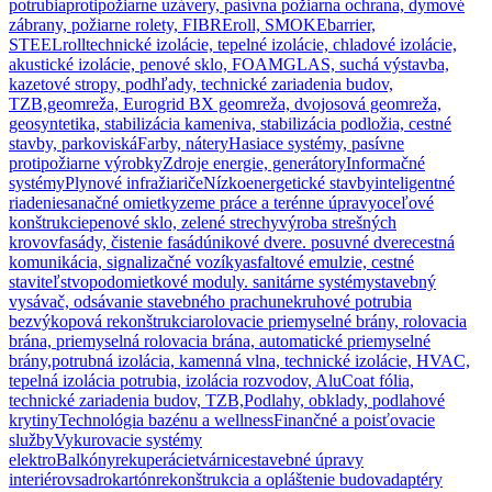
potrubia
protipožiarne uzávery, pasívna požiarna ochrana, dymové
zábrany, požiarne rolety, FIBREroll, SMOKEbarrier,
STEELroll
technické izolácie, tepelné izolácie, chladové izolácie,
akustické izolácie, penové sklo, FOAMGLAS, suchá výstavba,
kazetové stropy, podhľady, technické zariadenia budov,
TZB,
geomreža, Eurogrid BX geomreža, dvojosová geomreža,
geosyntetika, stabilizácia kameniva, stabilizácia podložia, cestné
stavby, parkoviská
Farby, nátery
Hasiace systémy, pasívne
protipožiarne výrobky
Zdroje energie, generátory
Informačné
systémy
Plynové infražiariče
Nízkoenergetické stavby
inteligentné
riadenie
sanačné omietky
zeme práce a terénne úpravy
oceľové
konštrukcie
penové sklo, zelené strechy
výroba strešných
krovov
fasády, čistenie fasád
únikové dvere. posuvné dvere
cestná
komunikácia, signalizačné vozíky
asfaltové emulzie, cestné
staviteľstvo
podomietkové moduly. sanitárne systémy
stavebný
vysávač, odsávanie stavebného prachu
nekruhové potrubia
bezvýkopová rekonštrukcia
rolovacie priemyselné brány, rolovacia
brána, priemyselná rolovacia brána, automatické priemyselné
brány,
potrubná izolácia, kamenná vlna, technické izolácie, HVAC,
tepelná izolácia potrubia, izolácia rozvodov, AluCoat fólia,
technické zariadenia budov, TZB,
Podlahy, obklady, podlahové
krytiny
Technológia bazénu a wellness
Finančné a poisťovacie
služby
Vykurovacie systémy
elektro
Balkóny
rekuperácie
tvárnice
stavebné úpravy
interiérov
sadrokartón
rekonštrukcia a opláštenie budov
adaptéry