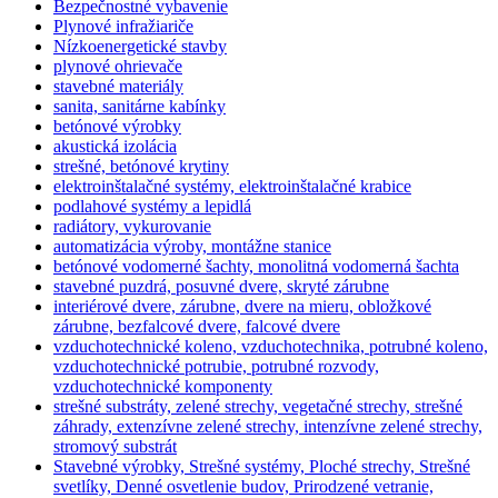
Bezpečnostné vybavenie
Plynové infražiariče
Nízkoenergetické stavby
plynové ohrievače
stavebné materiály
sanita, sanitárne kabínky
betónové výrobky
akustická izolácia
strešné, betónové krytiny
elektroinštalačné systémy, elektroinštalačné krabice
podlahové systémy a lepidlá
radiátory, vykurovanie
automatizácia výroby, montážne stanice
betónové vodomerné šachty, monolitná vodomerná šachta
stavebné puzdrá, posuvné dvere, skryté zárubne
interiérové dvere, zárubne, dvere na mieru, obložkové
zárubne, bezfalcové dvere, falcové dvere
vzduchotechnické koleno, vzduchotechnika, potrubné koleno,
vzduchotechnické potrubie, potrubné rozvody,
vzduchotechnické komponenty
strešné substráty, zelené strechy, vegetačné strechy, strešné
záhrady, extenzívne zelené strechy, intenzívne zelené strechy,
stromový substrát
Stavebné výrobky, Strešné systémy, Ploché strechy, Strešné
svetlíky, Denné osvetlenie budov, Prirodzené vetranie,