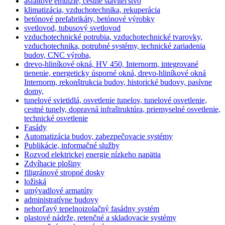
asfaltové emulzie, cestné staviteľstvo
klimatizácia, vzduchotechnika, rekuperácia
betónové prefabrikáty, betónové výrobky
svetlovod, tubusový svetlovod
vzduchotechnické potrubia, vzduchotechnické tvarovky,
vzduchotechnika, potrubné systémy, technické zariadenia
budov, CNC výroba,
drevo-hliníkové okná, HV 450, Internorm, integrované
tienenie, energeticky úsporné okná, drevo-hliníkové okná
Internorm, rekonštrukcia budov, historické budovy, pasívne
domy,
tunelové svietidlá, osvetlenie tunelov, tunelové osvetlenie,
cestné tunely, dopravná infraštruktúra, priemyselné osvetlenie,
technické osvetlenie
Fasády
Automatizácia budov, zabezpečovacie systémy
Publikácie, informačné služby
Rozvod elektrickej energie nízkeho napätia
Zdvíhacie plošiny
filigránové stropné dosky
ložiská
umývadlové armatúty
administratívne budovy
nehorľavý tepelnoizolačný fasádny systém
plastové nádrže, retenčné a skladovacie systémy