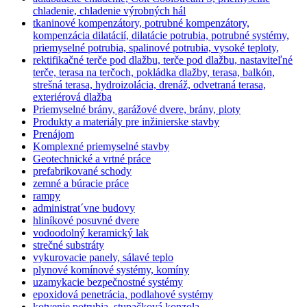
chladenie, chladenie výrobných hál
tkaninové kompenzátory, potrubné kompenzátory,
kompenzácia dilatácií, dilatácie potrubia, potrubné systémy,
priemyselné potrubia, spalinové potrubia, vysoké teploty,
rektifikačné terče pod dlažbu, terče pod dlažbu, nastaviteľné
terče, terasa na terčoch, pokládka dlažby, terasa, balkón,
strešná terasa, hydroizolácia, drenáž, odvetraná terasa,
exteriérová dlažba
Priemyselné brány, garážové dvere, brány, ploty
Produkty a materiály pre inžinierske stavby
Prenájom
Komplexné priemyselné stavby
Geotechnické a vrtné práce
prefabrikované schody
zemné a búracie práce
rampy
administrat´vne budovy
hliníkové posuvné dvere
vodoodolný keramický lak
strečné substráty
vykurovacie panely, sálavé teplo
plynové komínové systémy, komíny
uzamykacie bezpečnostné systémy
epoxidová penetrácia, podlahové systémy
kotvenie potrubia, stupačková konzola