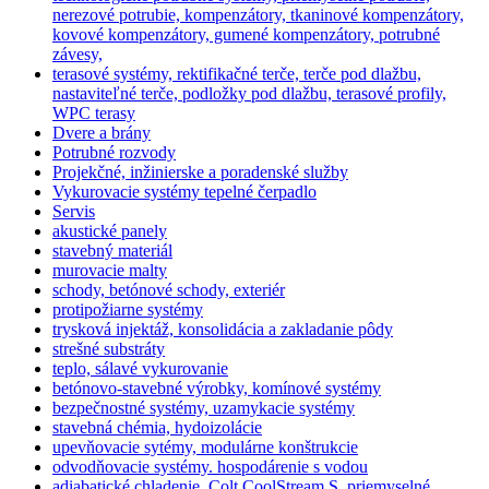
nerezové potrubie, kompenzátory, tkaninové kompenzátory,
kovové kompenzátory, gumené kompenzátory, potrubné
závesy,
terasové systémy, rektifikačné terče, terče pod dlažbu,
nastaviteľné terče, podložky pod dlažbu, terasové profily,
WPC terasy
Dvere a brány
Potrubné rozvody
Projekčné, inžinierske a poradenské služby
Vykurovacie systémy tepelné čerpadlo
Servis
akustické panely
stavebný materiál
murovacie malty
schody, betónové schody, exteriér
protipožiarne systémy
trysková injektáž, konsolidácia a zakladanie pôdy
strešné substráty
teplo, sálavé vykurovanie
betónovo-stavebné výrobky, komínové systémy
bezpečnostné systémy, uzamykacie systémy
stavebná chémia, hydoizolácie
upevňovacie sytémy, modulárne konštrukcie
odvodňovacie systémy. hospodárenie s vodou
adiabatické chladenie, Colt CoolStream S, priemyselné