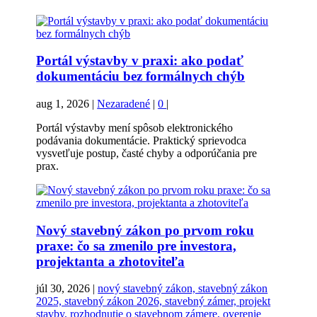
Portál výstavby v praxi: ako podať
dokumentáciu bez formálnych chýb
aug 1, 2026
|
Nezaradené
|
0
|
Portál výstavby mení spôsob elektronického
podávania dokumentácie. Praktický sprievodca
vysvetľuje postup, časté chyby a odporúčania pre
prax.
Nový stavebný zákon po prvom roku
praxe: čo sa zmenilo pre investora,
projektanta a zhotoviteľa
júl 30, 2026
|
nový stavebný zákon, stavebný zákon
2025, stavebný zákon 2026, stavebný zámer, projekt
stavby, rozhodnutie o stavebnom zámere, overenie