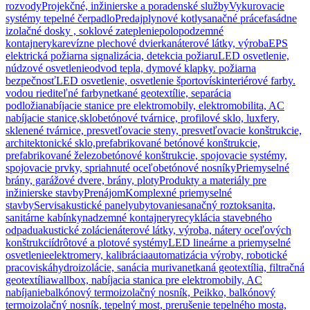
rozvody
Projekčné, inžinierske a poradenské služby
Vykurovacie
systémy tepelné čerpadlo
Predaj
plynové kotly
sanačné práce
fasádne
izolačné dosky , soklové zateplenie
polopodzemné
kontajnery
ka
revízne plechové dvierka
náterové látky, výroba
EPS
elektrická požiarna signalizácia, detekcia požiaru
LED osvetlenie,
núdzové osvetlenie
odvod tepla, dymové klapky. požiarna
bezpečnosť
LED osvetlenie, osvetlenie športovísk
interiérové farby.
vodou riediteľné farby
netkané geotextílie, separácia
podložia
nabíjacie stanice pre elektromobily, elektromobilita, AC
nabíjacie stanice,
sklobetónové tvárnice, profilové sklo, luxfery,
sklenené tvárnice, presvetľovacie steny, presvetľovacie konštrukcie,
architektonické sklo,
prefabrikované betónové konštrukcie,
prefabrikované železobetónové konštrukcie, spojovacie systémy,
spojovacie prvky, spriahnuté oceľobetónové nosníky
Priemyselné
brány, garážové dvere, brány, ploty
Produkty a materiály pre
inžinierske stavby
Prenájom
Komplexné priemyselné
stavby
Servis
akustické panely
ubytovanie
sanačný roztok
sanita,
sanitárne kabínky
nadzemné kontajnery
recyklácia stavebného
odpadu
akustické zolácie
náterové látky, výroba, nátery oceľových
konštrukcií
drôtové a plotové systémy
LED lineárne a priemyselné
osvetlenie
elektromery, kalibrácia
automatizácia výroby, robotické
pracoviská
hydroizolácie, sanácia muriva
netkaná geotextília, filtračná
geotextília
wallbox, nabíjacia stanica pre elektromobily, AC
nabíjanie
balkónový termoizolačný nosník, Peikko, balkónový
termoizolačný nosník, tepelný most, prerušenie tepelného mosta,