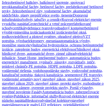
železobetónové balkóny, balkónové spojenie, spojovací
prvok
kanalizačné šachty, betónové šachty, prefabrikované betónové
prvky, železobetónové rúry, vodomerné šachty, akumulačné
nádrže
Sklo, plasty prepúšťajúce svetlo, tienenie
Dopravná
infraštruktúra
Softvér, tabuľky a cenníky
Rozvod elektrickej energie
vysokého napätia
Geotechnické a vrtné práce
prefabrikované
schody
certifikáty
debniace tvarovky
odpadový kontajner
betónové
výrobky
minerálna izolácia
akustické izolácie
strešné okná,
podkrovie
drôtové a plotové systémy. ohradové pletivo
VZT
potrubia, výroba
elektromery ,merania
automatizácia výroby,
montážne stanice
kryštalizačná hydroizolácia, ochrana betónu
tepelné
izolácie, zateplenie budov, energetická efektívnosť
hliníkové okná,
hliníkové dvere, automatické dvere, zimné záhrady
elektrické
inštalácie, Smart Home, inteligentné budovy, automatizácia budov,
energetický manažment, vypínače, zásuvky, rozvádzače, ističe,
prúdové chrániče,
PE potrubia, HDPE potrubia, LDPE potrubia,
vodárenské riešenia, vodohospodárske stavby, vodovodné potrubia,
kanalizačné potrubia, tlaková kanalizácia, segmentové PE tvarovky,
vodárenské armatúry,
nový stavebný zákon, stavebný zákon 2025,
stavebný zákon 2026, stavebný zámer, projekt stavby, rozhodnutie o
stavebnom zámere, overenie projektu stavby, Portál výstavby,
stavebné povolenie,
Fasády
Automatizácia budov, zabezpečovacie
systémy
Publikácie, informačné služby
Rozvod elektrickej energie
nízkeho napätia
Bleskozvody
slnečné kolektory
stavebný
materiál
murovacie malty
LED reflektory, svietidlá
betónové