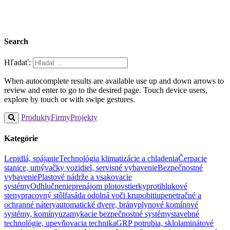
Search
Hľadať:
When autocomplete results are available use up and down arrows to
review and enter to go to the desired page. Touch device users,
explore by touch or with swipe gestures.
Produkty
Firmy
Projekty
Kategórie
Lepidlá, spájanie
Technológia klimatizácie a chladenia
Čerpacie
stanice, umývačky vozidiel, servisné vybavenie
Bezpečnostné
vybavenie
Plastové nádrže a vsakovacie
systémy
Odhlučnenie
prenájom plotov
stierky
protihlukové
steny
pracovný stôl
fasáda odolná voči krupobitiu
penetračné a
ochranné nátery
automatické dvere, brány
plynové komínové
systémy, komíny
uzamykacie bezpečnostné systémy
stavebné
technológie, upevňovacia technika
GRP potrubia, sklolaminátové