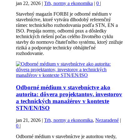
jan 22, 2026
|
Trh, normy a ekonomika
|
0
|
Stavebný magazín FORBI je odborné médium v
stavebníctve, ktoré vytvára dlhodobý referenčný
rámec technického rozhodovania podľa STN, EN a
ISO. Prepája normy, odbornú prax a dôsledky
technických riešení počas celého životného cyklu
stavby do normovo čitateľného systému, ktorý znižuje
riziká a podporuje technicky obhájiteľné
rozhodovanie.
Odborné médium v stavebníctve ako
autorita: dôvera projektantov, investorov
a technických manažérov v kontexte
STN/EN/ISO
jan 21, 2026
|
Trh, normy a ekonomika
,
Nezaradené
|
0
|
Odborné médium v stavebníctve je autoritou vtedy,