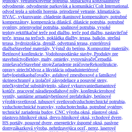
jednotky, vetranie
kotvenie potrubia, stupačková konzola
líniové
odvodnenie, odvodnenie parkovísk a komunikáci´
Colt International,
odvod tepla a splodín horenia, prirodzené vetranie, klimatizácia,
HVAC, vykurovanie, chladenie,
tkaninové kompenzátory, potrubné
kompenzátory, kompenzácia dilatácií, dilatácie potrubia, potrubné
systémy, priemyselné potrubia, spalinové potrubia, vysoké
teploty,
rektifikačné terče pod dlažbu, terče pod dlažbu, nastaviteľné
terče, terasa na terčoch, pokládka dlažby, terasa, balkón, strešná
terasa, hydroizolácia, drenáž, odvetraná terasa, exteriérová
dlažba
Stavebné materiály, Výstuž do betónu, Kompozitné materiály,
Betónové konštrukcie, Vodohospodárske stavby, Produkty pre
stavebníctvo
Betóny, malty, omietky, vyrovnávače
Čerpadlá,
zmiešavače
Stavebné stroje
Zariadenie práčovne
Rekonštrukcie,
opravy striech
Odvoz a likvidácia odpadu
interiérové
farby
logistika
obaľovačky, asfaltové zmesi
boxové a šatníkové
skrine
ochranný a izolačný zásyp
deliace a posuvné steny,
priečky
strečné substráty
teplo, sálavé vykurovanie
diamantové
kotúče, pracovné náradie
podlahové rošty, konštrukcie
rohové
ventily, sanitárne armatúry
betónové prefabrikáty, betónové
výrobky
svetlovod, tubusový svetlovod
vzduchotechnické potrubia,
vzduchotechnické tvarovky, vzduchotechnika, potrubné systémy,
technické zariadenia budov, CNC výroba,
okná, plastové okná,
plastovo-hliníkové okná, drevo-hliníkové okná, vchodové dvere,
HS portály, posuvné dvere, energeticky úsporné okná, pasívne
domy
zákazková výroba, nehrdzavejúca oceľ, nerez, laserové