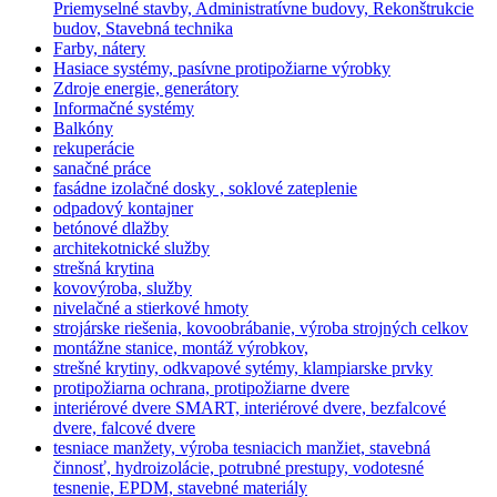
Priemyselné stavby, Administratívne budovy, Rekonštrukcie
budov, Stavebná technika
Farby, nátery
Hasiace systémy, pasívne protipožiarne výrobky
Zdroje energie, generátory
Informačné systémy
Balkóny
rekuperácie
sanačné práce
fasádne izolačné dosky , soklové zateplenie
odpadový kontajner
betónové dlažby
architekotnické služby
strešná krytina
kovovýroba, služby
nivelačné a stierkové hmoty
strojárske riešenia, kovoobrábanie, výroba strojných celkov
montážne stanice, montáž výrobkov,
strešné krytiny, odkvapové sytémy, klampiarske prvky
protipožiarna ochrana, protipožiarne dvere
interiérové dvere SMART, interiérové dvere, bezfalcové
dvere, falcové dvere
tesniace manžety, výroba tesniacich manžiet, stavebná
činnosť, hydroizolácie, potrubné prestupy, vodotesné
tesnenie, EPDM, stavebné materiály