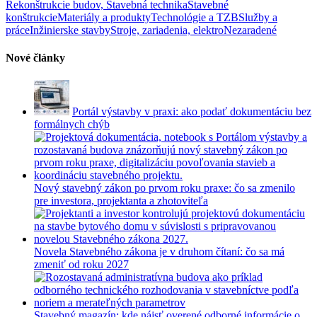
Rekonštrukcie budov, Stavebná technika
Stavebné
konštrukcie
Materiály a produkty
Technológie a TZB
Služby a
práce
Inžinierske stavby
Stroje, zariadenia, elektro
Nezaradené
Nové články
Portál výstavby v praxi: ako podať dokumentáciu bez
formálnych chýb
Nový stavebný zákon po prvom roku praxe: čo sa zmenilo
pre investora, projektanta a zhotoviteľa
Novela Stavebného zákona je v druhom čítaní: čo sa má
zmeniť od roku 2027
Stavebný magazín: kde nájsť overené odborné informácie o