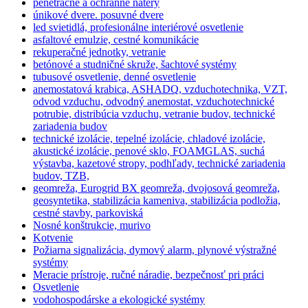
penetračné a ochranné nátery
únikové dvere. posuvné dvere
led svietidlá, profesionálne interiérové osvetlenie
asfaltové emulzie, cestné komunikácie
rekuperačné jednotky, vetranie
betónové a studničné skruže, šachtové systémy
tubusové osvetlenie, denné osvetlenie
anemostatová krabica, ASHADQ, vzduchotechnika, VZT,
odvod vzduchu, odvodný anemostat, vzduchotechnické
potrubie, distribúcia vzduchu, vetranie budov, technické
zariadenia budov
technické izolácie, tepelné izolácie, chladové izolácie,
akustické izolácie, penové sklo, FOAMGLAS, suchá
výstavba, kazetové stropy, podhľady, technické zariadenia
budov, TZB,
geomreža, Eurogrid BX geomreža, dvojosová geomreža,
geosyntetika, stabilizácia kameniva, stabilizácia podložia,
cestné stavby, parkoviská
Nosné konštrukcie, murivo
Kotvenie
Požiarna signalizácia, dymový alarm, plynové výstražné
systémy
Meracie prístroje, ručné náradie, bezpečnosť pri práci
Osvetlenie
vodohospodárske a ekologické systémy