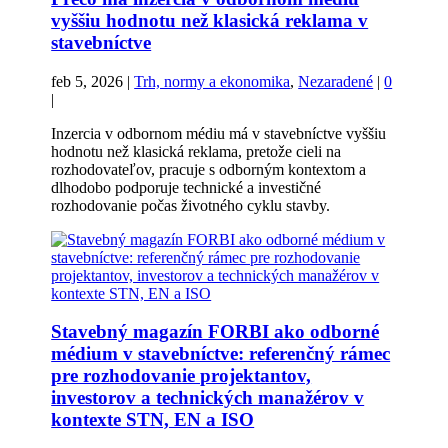
vyššiu hodnotu než klasická reklama v
stavebníctve
feb 5, 2026
|
Trh, normy a ekonomika
,
Nezaradené
|
0
|
Inzercia v odbornom médiu má v stavebníctve vyššiu
hodnotu než klasická reklama, pretože cieli na
rozhodovateľov, pracuje s odborným kontextom a
dlhodobo podporuje technické a investičné
rozhodovanie počas životného cyklu stavby.
Stavebný magazín FORBI ako odborné
médium v stavebníctve: referenčný rámec
pre rozhodovanie projektantov,
investorov a technických manažérov v
kontexte STN, EN a ISO