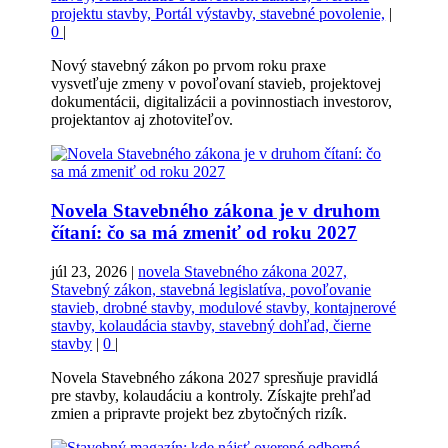
projektu stavby, Portál výstavby, stavebné povolenie,
|
0
|
Nový stavebný zákon po prvom roku praxe
vysvetľuje zmeny v povoľovaní stavieb, projektovej
dokumentácii, digitalizácii a povinnostiach investorov,
projektantov aj zhotoviteľov.
Novela Stavebného zákona je v druhom
čítaní: čo sa má zmeniť od roku 2027
júl 23, 2026
|
novela Stavebného zákona 2027,
Stavebný zákon, stavebná legislatíva, povoľovanie
stavieb, drobné stavby, modulové stavby, kontajnerové
stavby, kolaudácia stavby, stavebný dohľad, čierne
stavby
|
0
|
Novela Stavebného zákona 2027 spresňuje pravidlá
pre stavby, kolaudáciu a kontroly. Získajte prehľad
zmien a pripravte projekt bez zbytočných rizík.