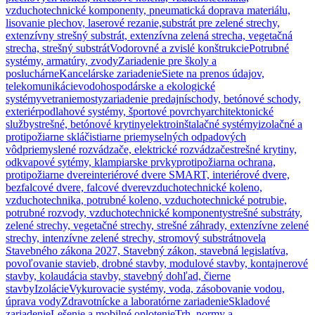
vzduchotechnické komponenty, pneumatická doprava materiálu,
lisovanie plechov, laserové rezanie,
substrát pre zelené strechy,
extenzívny strešný substrát, extenzívna zelená strecha, vegetačná
strecha, strešný substrát
Vodorovné a zvislé konštrukcie
Potrubné
systémy, armatúry, zvody
Zariadenie pre školy a
posluchárne
Kancelárske zariadenie
Siete na prenos údajov,
telekomunikácie
vodohospodárske a ekologické
systémy
vetranie
mosty
zariadenie predajní
schody, betónové schody,
exteriér
podlahové systémy, športové povrchy
architektonické
služby
strešné, betónové krytiny
elektroinštalačné systémy
izolačné a
protipožiarne sklá
čistiarne priemyselných odpadových
vôd
priemyslené rozvádzače, elektrické rozvádzače
strešné krytiny,
odkvapové sytémy, klampiarske prvky
protipožiarna ochrana,
protipožiarne dvere
interiérové dvere SMART, interiérové dvere,
bezfalcové dvere, falcové dvere
vzduchotechnické koleno,
vzduchotechnika, potrubné koleno, vzduchotechnické potrubie,
potrubné rozvody, vzduchotechnické komponenty
strešné substráty,
zelené strechy, vegetačné strechy, strešné záhrady, extenzívne zelené
strechy, intenzívne zelené strechy, stromový substrát
novela
Stavebného zákona 2027, Stavebný zákon, stavebná legislatíva,
povoľovanie stavieb, drobné stavby, modulové stavby, kontajnerové
stavby, kolaudácia stavby, stavebný dohľad, čierne
stavby
Izolácie
Vykurovacie systémy, voda, zásobovanie vodou,
úprava vody
Zdravotnícke a laboratórne zariadenie
Skladové
zariadenie
Lešenie a mobilné oplotenie
Trh, normy a