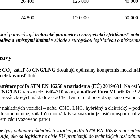
26 400
125 000
40 000
24 800
150 000
50 000
 ktorí porovnávajú
technické parametre a energetickú efektívnosť
poho
paliva a emisnými limitmi
v súlade s európskou legislatívou o nízkoemis
.
pravy
e CO₂
, zatiaľ čo
CNG/LNG
dosahujú optimálny kompromis medzi
ná
ú efektívnosť
flotíl.
systémov
podľa
STN EN 16258
a
nariadenia (EÚ) 2019/631
. Na osi
CNG/LNG
v rozmedzí 640–710 g/km, a
naftové Euro VI
približne 92
 prevádzkových nákladov o 20 %. Tento trend potvrdzuje smerovanie 
ne typy pohonov nákladných vozidiel podľa
STN EN 16258
a nariade
je, ako sa legislatívne ciele EÚ premietajú do technických rozhodnutí 