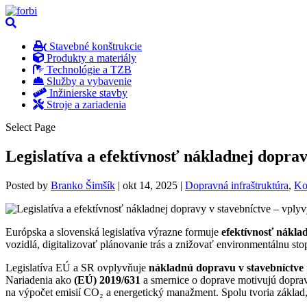
Stavebné konštrukcie
Produkty a materiály
Technológie a TZB
Služby a vybavenie
Inžinierske stavby
Stroje a zariadenia
Select Page
Legislatíva a efektívnosť nákladnej doprav
Posted by
Branko Šimšík
|
okt 14, 2025
|
Dopravná infraštruktúra
,
Ko
Európska a slovenská legislatíva výrazne formuje
efektívnosť nákla
vozidlá, digitalizovať plánovanie trás a znižovať environmentálnu st
Legislatíva EÚ a SR ovplyvňuje
nákladnú dopravu v stavebníctve
Nariadenia ako
(EÚ) 2019/631
a smernice o doprave motivujú dopra
na výpočet emisií CO₂ a energetický manažment. Spolu tvoria zákla