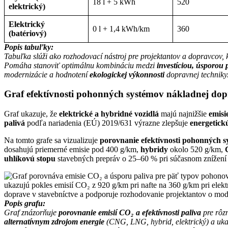
18 l + 5 kWh
520
elektrický)
Elektrický
0 l + 1,4 kWh/km
360
(batériový)
Popis tabuľky:
Tabuľka slúži ako rozhodovací nástroj pre projektantov a dopravcov,
Pomáha stanoviť optimálnu kombináciu medzi
investíciou, úsporou 
modernizácie a hodnotení
ekologickej výkonnosti
dopravnej techniky
Graf efektívnosti pohonných systémov nákladnej do
Graf ukazuje, že
elektrické a hybridné vozidlá
majú najnižšie
emisi
palivá
podľa nariadenia (EÚ) 2019/631 výrazne zlepšuje
energetick
Na tomto grafe sa vizualizuje
porovnanie efektívnosti pohonných 
dosahujú priemerné emisie pod 400 g/km,
hybridy
okolo 520 g/km,
uhlíkovú stopu
stavebných prepráv o 25–60 % pri súčasnom znížení
Popis grafu:
Graf znázorňuje
porovnanie emisií CO₂ a efektívnosti paliva
pre rôz
alternatívnym zdrojom energie
(CNG, LNG, hybrid, elektrický) a ukazu