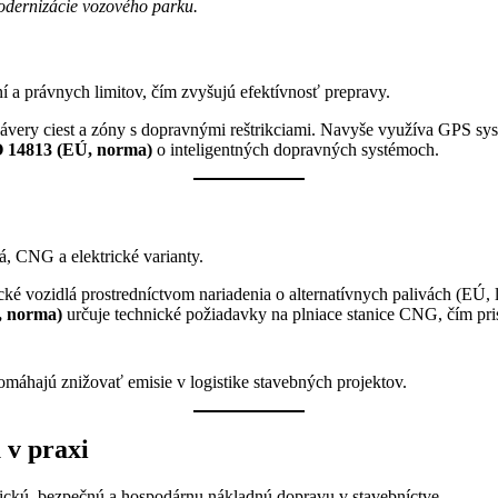
dernizácie vozového parku.
 a právnych limitov, čím zvyšujú efektívnosť prepravy.
ávery ciest a zóny s dopravnými reštrikciami. Navyše využíva GPS sys
 14813 (EÚ, norma)
o inteligentných dopravných systémoch.
á, CNG a elektrické varianty.
 vozidlá prostredníctvom nariadenia o alternatívnych palivách (EÚ, le
 norma)
určuje technické požiadavky na plniace stanice CNG, čím pris
máhajú znižovať emisie v logistike stavebných projektov.
 v praxi
gickú, bezpečnú a hospodárnu nákladnú dopravu v stavebníctve.