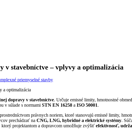
y v stavebníctve – vplyvy a optimalizácia
mplexné priemyselné stavby
dnej dopravy v stavebníctve
. Určuje emisné limity, hmotnostné obmed
opu v súlade s normami
STN EN 16258
a
ISO 50001
.
prostredníctvom právnych noriem, ktoré stanovujú emisné limity, hmot
vcov prechádzať na
CNG, LNG, hybridné a elektrické systémy
. Sú
d, ktorý projektantom a dopravcom umožňuje zvýšiť
efektívnosť, udrž