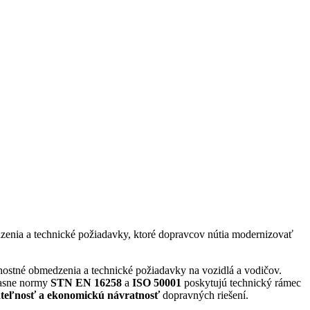
zenia a technické požiadavky, ktoré dopravcov nútia modernizovať
nostné obmedzenia a technické požiadavky na vozidlá a vodičov.
časne normy
STN EN 16258
a
ISO 50001
poskytujú technický rámec
ateľnosť a ekonomickú návratnosť
dopravných riešení.