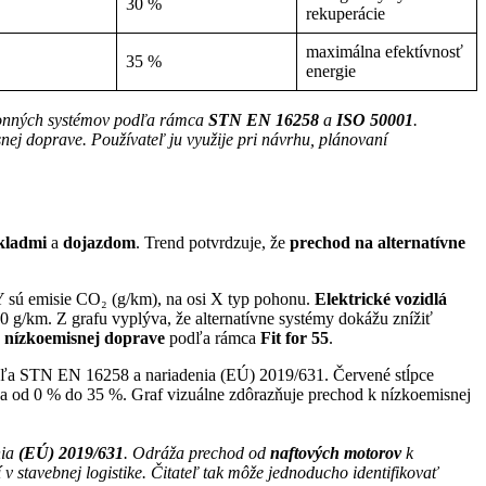
30 %
rekuperácie
maximálna efektívnosť
35 %
energie
nných systémov podľa rámca
STN EN 16258
a
ISO 50001
.
nej doprave. Používateľ ju využije pri návrhu, plánovaní
kladmi
a
dojazdom
. Trend potvrdzuje, že
prechod na alternatívne
 Y sú emisie CO₂ (g/km), na osi X typ pohonu.
Elektrické vozidlá
0 g/km. Z grafu vyplýva, že alternatívne systémy dokážu znížiť
k
nízkoemisnej doprave
podľa rámca
Fit for 55
.
nia
(EÚ) 2019/631
. Odráža prechod od
naftových motorov
k
v stavebnej logistike. Čitateľ tak môže jednoducho identifikovať