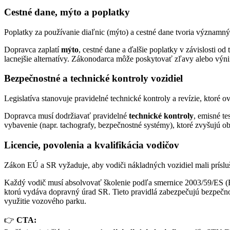
Cestné dane, mýto a poplatky
Poplatky za používanie diaľnic (mýto) a cestné dane tvoria významný
Dopravca zaplatí
mýto
, cestné dane a ďalšie poplatky v závislosti od
lacnejšie alternatívy. Zákonodarca môže poskytovať zľavy alebo výnim
Bezpečnostné a technické kontroly vozidiel
Legislatíva stanovuje pravidelné technické kontroly a revízie, ktoré 
Dopravca musí dodržiavať pravidelné
technické kontroly
, emisné te
vybavenie (napr. tachografy, bezpečnostné systémy), ktoré zvyšujú o
Licencie, povolenia a kvalifikácia vodičov
Zákon EÚ a SR vyžaduje, aby vodiči nákladných vozidiel mali prísluš
Každý vodič musí absolvovať školenie podľa smernice 2003/59/ES (EÚ
ktorú vydáva dopravný úrad SR. Tieto pravidlá zabezpečujú bezpečn
využitie vozového parku.
👉
CTA: