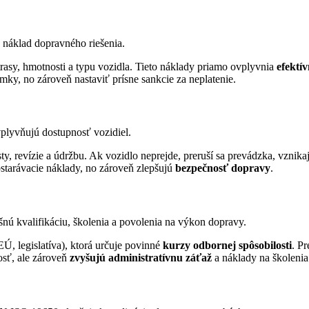
 náklad dopravného riešenia.
 trasy, hmotnosti a typu vozidla. Tieto náklady priamo ovplyvnia
efektí
ky, no zároveň nastaviť prísne sankcie za neplatenie.
ovplyvňujú dostupnosť vozidiel.
sty, revízie a údržbu. Ak vozidlo neprejde, preruší sa prevádzka, vznik
bstarávacie náklady, no zároveň zlepšujú
bezpečnosť dopravy
.
nú kvalifikáciu, školenia a povolenia na výkon dopravy.
, legislatíva), ktorá určuje povinné
kurzy odbornej spôsobilosti
. P
osť, ale zároveň
zvyšujú administratívnu záťaž
a náklady na školenia.