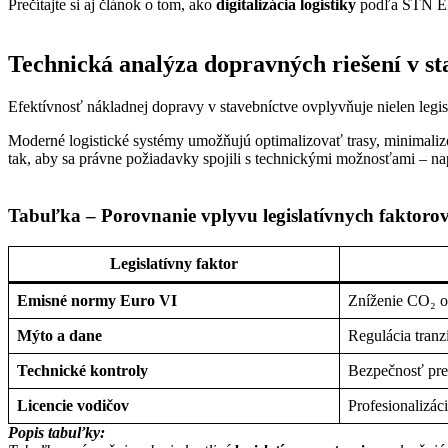
Prečítajte si aj článok o tom, ako
digitalizácia logistiky
podľa STN EN 
Technická analýza dopravných riešení v st
Efektívnosť nákladnej dopravy v stavebníctve ovplyvňuje nielen legisla
Moderné logistické systémy umožňujú optimalizovať trasy, minimaliz
tak, aby sa právne požiadavky spojili s technickými možnosťami – n
Tabuľka – Porovnanie vplyvu legislatívnych faktorov
Legislatívny faktor
Emisné normy Euro VI
Zníženie CO₂ 
Mýto a dane
Regulácia tranz
Technické kontroly
Bezpečnosť pr
Licencie vodičov
Profesionalizác
Popis tabuľky: