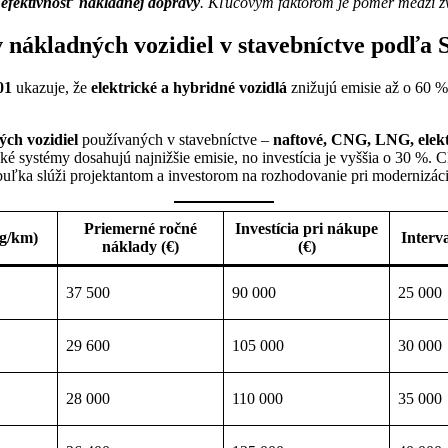
ú
efektívnosť nákladnej dopravy
. Kľúčovým faktorom je pomer medzi zv
 nákladných vozidiel v stavebníctve podľa
01
ukazuje, že
elektrické a hybridné vozidlá
znižujú emisie až o 60 %
ch vozidiel
používaných v stavebníctve –
naftové, CNG, LNG, elekt
ké systémy dosahujú najnižšie emisie, no investícia je vyššia o 30 
buľka slúži projektantom a investorom na rozhodovanie pri modernizác
Priemerné ročné
Investícia pri nákupe
g/km)
Interv
náklady (€)
(€)
37 500
90 000
25 000
29 600
105 000
30 000
28 000
110 000
35 000