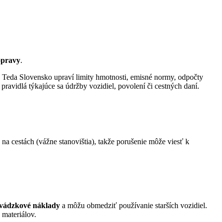
opravy
.
v. Teda Slovensko upraví limity hmotnosti, emisné normy, odpočty
ravidlá týkajúce sa údržby vozidiel, povolení či cestných daní.
na cestách (vážne stanovištia), takže porušenie môže viesť k
vádzkové náklady
a môžu obmedziť používanie starších vozidiel.
 materiálov.