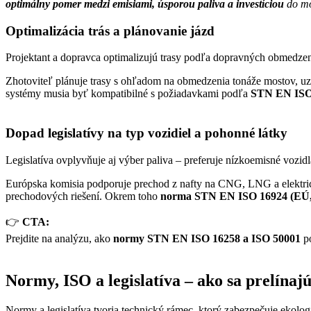
optimálny pomer medzi emisiami, úsporou paliva a investíciou
do mo
Optimalizácia trás a plánovanie jázd
Projektant a dopravca optimalizujú trasy podľa dopravných obmedzení
Zhotoviteľ plánuje trasy s ohľadom na obmedzenia tonáže mostov, uz
systémy musia byť kompatibilné s požiadavkami podľa
STN EN ISO
Dopad legislatívy na typ vozidiel a pohonné látky
Legislatíva ovplyvňuje aj výber paliva – preferuje nízkoemisné vozidl
Európska komisia podporuje prechod z nafty na CNG, LNG a elektrické
prechodových riešení. Okrem toho
norma STN EN ISO 16924 (EÚ,
👉
CTA:
Prejdite na analýzu, ako
normy STN EN ISO 16258 a ISO 50001
po
Normy, ISO a legislatíva – ako sa prelínajú
Normy a legislatíva tvoria technický rámec, ktorý zabezpečuje ekolo