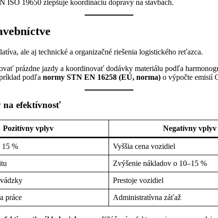
ISO 19650 zlepšuje koordináciu dopravy na stavbách.
avebníctve
tíva, ale aj technické a organizačné riešenia logistického reťazca.
ovať prázdne jazdy a koordinovať dodávky materiálu podľa harmonogra
apríklad podľa
normy STN EN 16258 (EÚ, norma)
o výpočte emisií 
 na efektívnosť
Pozitívny vplyv
Negatívny vplyv
o 15 %
Vyššia cena vozidiel
itu
Zvýšenie nákladov o 10–15 %
evádzky
Prestoje vozidiel
ia práce
Administratívna záťaž