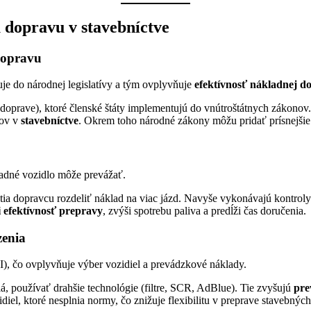
 dopravu v stavebníctve
dopravu
uje do národnej legislatívy a tým ovplyvňuje
efektívnosť nákladnej d
j doprave), ktoré členské štáty implementujú do vnútroštátnych zákono
cov v
stavebníctve
. Okrem toho národné zákony môžu pridať prísnejšie p
ladné vozidlo môže prevážať.
tia dopravcu rozdeliť náklad na viac jázd. Navyše vykonávajú kontroly 
i efektívnosť prepravy
, zvýši spotrebu paliva a predĺži čas doručenia.
zenia
I), čo ovplyvňuje výber vozidiel a prevádzkové náklady.
á, používať drahšie technológie (filtre, SCR, AdBlue). Tie zvyšujú
pre
l, ktoré nesplnia normy, čo znižuje flexibilitu v preprave stavebných