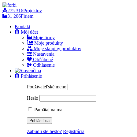
275 316
Projektov
31 206
Firiem
Kontakt
Môj účet
Moje firmy
Moje produkty
Moje skupiny produktov
Nastavenia
Obľúbené
Odhlásenie
Prihlásenie
Používateľské meno
Heslo
Pamätaj na ma
Zabudli ste heslo?
Registrácia