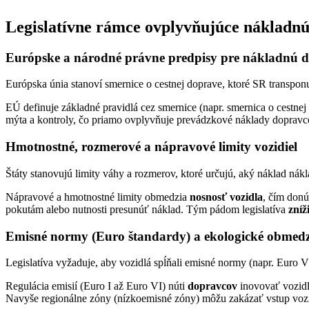
Legislatívne rámce ovplyvňujúce nákladnú
Európske a národné právne predpisy pre nákladnú 
Európska únia stanoví smernice o cestnej doprave, ktoré SR transpon
EÚ definuje základné pravidlá cez smernice (napr. smernica o cestne
mýta a kontroly, čo priamo ovplyvňuje prevádzkové náklady doprav
Hmotnostné, rozmerové a nápravové limity vozidiel
Štáty stanovujú limity váhy a rozmerov, ktoré určujú, aký náklad nák
Nápravové a hmotnostné limity obmedzia
nosnosť vozidla
, čím donú
pokutám alebo nutnosti presunúť náklad. Tým pádom legislatíva
zníž
Emisné normy (Euro štandardy) a ekologické obmed
Legislatíva vyžaduje, aby vozidlá spĺňali emisné normy (napr. Euro V
Regulácia emisií (Euro I až Euro VI) núti
dopravcov
inovovať vozidl
Navyše regionálne zóny (nízkoemisné zóny) môžu zakázať vstup vozidie