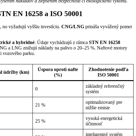
ýšením nákladov a zlepšením bezpečnosti či ekologického výkonu.
 STN EN 16258 a ISO 50001
, no vyžadujú vyššiu investíciu.
CNG/LNG
prináša vyvážený pomer
rické a hybridné
. Údaje vychádzajú z rámca
STN EN 16258
%. CNG a LNG znižujú náklady na palivo o 20–25 %. Naftové motory
ii vozového parku.
Úspora oproti nafte
Zhodnotenie podľa
al údržby (km)
(%)
ISO 50001
základný referenčný
0
systém
optimalizovaný pre
21 %
nižšie emisie
vysoká energetická
25 %
účinnosť
inteligentný systém