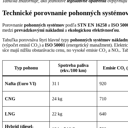
Tabuľka znázorňuje, ako jednotlivé
legislatívne opatrenia
ovplyvňuj
Technické porovnanie pohonných systémov
Porovnanie
pohonných systémov
podľa
STN EN 16258
a
ISO 500
medzi
prevádzkovými nákladmi
a
ekologickou efektívnosťou
.
Tabuľka porovnáva štyri hlavné typy
pohonných systémov nákladný
(výpočet emisií CO₂) a
ISO 50001
(energetický manažment). Elektric
síce majú nižšiu obstarávaciu cenu, no vysoké emisie CO₂ a NOₓ. Ta
Spotreba paliva
Typ pohonu
Emisie CO₂
(
(ekv./100 km)
Nafta (Euro VI)
31 l
920
CNG
24 kg
710
LNG
22 kg
640
Hybrid (diesel-