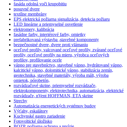
fasáda odolná voči krupobitiu
posuvné dvere
textílne membrány
EPS elektrická požiarna signalizácia, detekcia požiaru
LED lineárne a priemyselné osvetlenie
elektromery, kalibrácia
fasádne farby. interiérové farby, omietky
prefabrikovaná výstavba ,stavebné komponenty
bezpečnostné dvere, dvere proti vlámaniu
oceľové profily, valcované oceľové profily, zvárané oceľové
profily, oceľové profily na mieru, výrobca oceľových
profilov, profilovanie ocele
vápno pre stavebníctvo, stavebné vápno, hydrátované vápno,
kalcitické vápno, dolomitické vápno, stabilizácia zemín,
geotechnika, stavebné materiály, výroba mált, výroba
omietok, pórobetón,
rozvádzačové skrine, priemyselné rozvádzače,
elektrokomponenty, elektrotechnika, automatizácia, elektrické
rozvádzače, nVent HOFFMAN, ETA skrine
Strechy
Automatizácia energetických systémov budov
Výťahy, eskalátory
Kuchynské gastro zariadenie
Fotovoltické úložisko
BOZP, požiarna ochrana a revízie