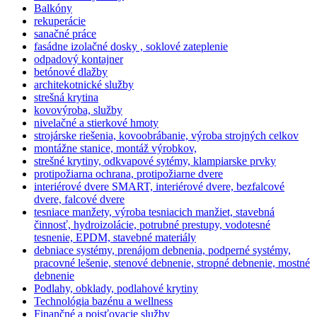
Balkóny
rekuperácie
sanačné práce
fasádne izolačné dosky , soklové zateplenie
odpadový kontajner
betónové dlažby
architekotnické služby
strešná krytina
kovovýroba, služby
nivelačné a stierkové hmoty
strojárske riešenia, kovoobrábanie, výroba strojných celkov
montážne stanice, montáž výrobkov,
strešné krytiny, odkvapové sytémy, klampiarske prvky
protipožiarna ochrana, protipožiarne dvere
interiérové dvere SMART, interiérové dvere, bezfalcové
dvere, falcové dvere
tesniace manžety, výroba tesniacich manžiet, stavebná
činnosť, hydroizolácie, potrubné prestupy, vodotesné
tesnenie, EPDM, stavebné materiály
debniace systémy, prenájom debnenia, podperné systémy,
pracovné lešenie, stenové debnenie, stropné debnenie, mostné
debnenie
Podlahy, obklady, podlahové krytiny
Technológia bazénu a wellness
Finančné a poisťovacie služby