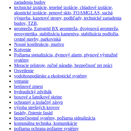
zariadenia budov
technické izolácie, tepelné izolácie, chladové izolácie,
akustické izolácie, penové sklo, FOAMGLAS, suchá
výstavba, kazetové stropy, podhľady, technické zariadenia
budov, TZB,
geomreža, Eurogrid BX geomreža, dvojosová geomreža,
geosyntetika, stabilizácia kameniva, stabilizácia podložia,
cestné stavby, parkoviská
Nosné konštrukcie, murivo
Kotvenie
Požiarna signalizácia, dymový alarm, plynové výstražné
systémy
Meracie prístroje, ručné náradie, bezpečnosť pri práci
Osvetlenie
vodohospodárske a ekologické systémy
vetranie
betónové zmesi
hydraulický zdvihák
boxové a šatníkové skrine
ochranný a izolačný zásyp
výroba strešných krovov
fasády, čistenie fasád
bezpečnostné systémy, požiarna sidnalizácia
komunálna technika, komunikácie
požiarna ochrana,požiarne systémy