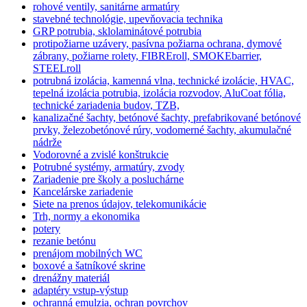
rohové ventily, sanitárne armatúry
stavebné technológie, upevňovacia technika
GRP potrubia, sklolaminátové potrubia
protipožiarne uzávery, pasívna požiarna ochrana, dymové
zábrany, požiarne rolety, FIBREroll, SMOKEbarrier,
STEELroll
potrubná izolácia, kamenná vlna, technické izolácie, HVAC,
tepelná izolácia potrubia, izolácia rozvodov, AluCoat fólia,
technické zariadenia budov, TZB,
kanalizačné šachty, betónové šachty, prefabrikované betónové
prvky, železobetónové rúry, vodomerné šachty, akumulačné
nádrže
Vodorovné a zvislé konštrukcie
Potrubné systémy, armatúry, zvody
Zariadenie pre školy a posluchárne
Kancelárske zariadenie
Siete na prenos údajov, telekomunikácie
Trh, normy a ekonomika
potery
rezanie betónu
prenájom mobilných WC
boxové a šatníkové skrine
drenážny materiál
adaptéry vstup-výstup
ochranná emulzia, ochran povrchov