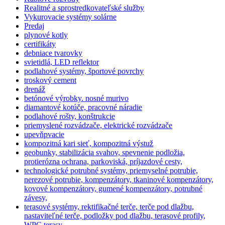
Realitné a sprostredkovateľské služby
Vykurovacie systémy solárne
Predaj
plynové kotly
certifikáty
debniace tvarovky
svietidlá, LED reflektor
podlahové systémy, športové povrchy
troskový cement
drenáž
betónové výrobky. nosné murivo
diamantové kotúče, pracovné náradie
podlahové rošty, konštrukcie
priemyslené rozvádzače, elektrické rozvádzače
upevňpvacie
kompozitná kari sieť, kompozitná výstuž
geobunky, stabilizácia svahov, spevnenie podložia,
protierózna ochrana, parkoviská, príjazdové cesty,
technologické potrubné systémy, priemyselné potrubie,
nerezové potrubie, kompenzátory, tkaninové kompenzátory,
kovové kompenzátory, gumené kompenzátory, potrubné
závesy,
terasové systémy, rektifikačné terče, terče pod dlažbu,
nastaviteľné terče, podložky pod dlažbu, terasové profily,
WPC terasy