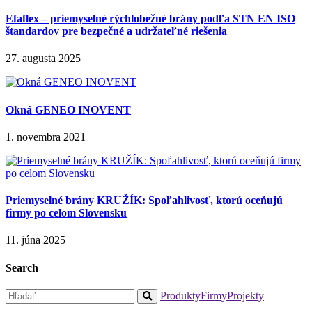
Efaflex – priemyselné rýchlobežné brány podľa STN EN ISO
štandardov pre bezpečné a udržateľné riešenia
27. augusta 2025
Okná GENEO INOVENT
1. novembra 2021
Priemyselné brány KRUŽÍK: Spoľahlivosť, ktorú oceňujú
firmy po celom Slovensku
11. júna 2025
Search
Hľadať:
Produkty
Firmy
Projekty
When