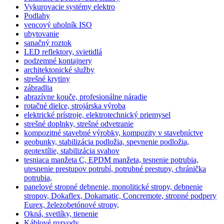
Vykurovacie systémy elektro
Podlahy
vencový uholník ISO
ubytovanie
sanačný roztok
LED reflektory, svietidlá
podzemné kontajnery
architektonické služby
strešné krytiny
zábradlia
abrazívne kouče, profesionálne náradie
rotačné dielce, strojárska výroba
elektrické prístroje, elektrotechnický priemysel
strešné doplnky, strešné odvetranie
kompozitné stavebné výrobky, kompozity v stavebníctve
geobunky, stabilizácia podložia, spevnenie podložia,
geotextílie, stabilizácia svahov
tesniaca manžeta C, EPDM manžeta, tesnenie potrubia,
utesnenie prestupov potrubí, potrubné prestupy, chránička
potrubia,
panelové stropné debnenie, monolitické stropy, debnenie
stropov, Dokaflex, Dokamatic, Concremote, stropné podpery
Eurex, železobetónové stropy,
Okná, svetlíky, tienenie
Káblové rozvody