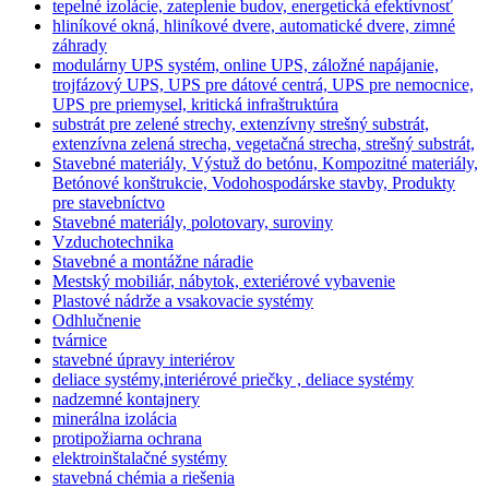
tepelné izolácie, zateplenie budov, energetická efektívnosť
hliníkové okná, hliníkové dvere, automatické dvere, zimné
záhrady
modulárny UPS systém, online UPS, záložné napájanie,
trojfázový UPS, UPS pre dátové centrá, UPS pre nemocnice,
UPS pre priemysel, kritická infraštruktúra
substrát pre zelené strechy, extenzívny strešný substrát,
extenzívna zelená strecha, vegetačná strecha, strešný substrát,
Stavebné materiály, Výstuž do betónu, Kompozitné materiály,
Betónové konštrukcie, Vodohospodárske stavby, Produkty
pre stavebníctvo
Stavebné materiály, polotovary, suroviny
Vzduchotechnika
Stavebné a montážne náradie
Mestský mobiliár, nábytok, exteriérové vybavenie
Plastové nádrže a vsakovacie systémy
Odhlučnenie
tvárnice
stavebné úpravy interiérov
deliace systémy,interiérové priečky , deliace systémy
nadzemné kontajnery
minerálna izolácia
protipožiarna ochrana
elektroinštalačné systémy
stavebná chémia a riešenia