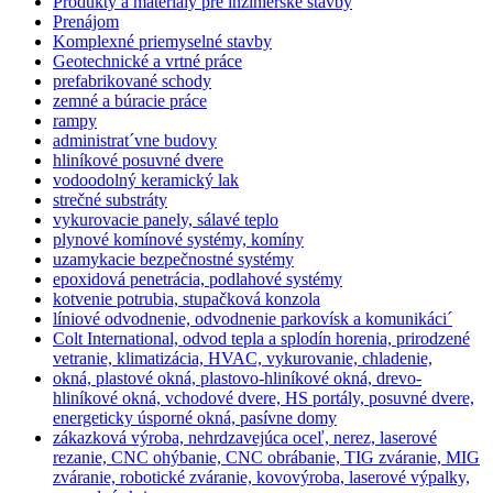
Produkty a materiály pre inžinierske stavby
Prenájom
Komplexné priemyselné stavby
Geotechnické a vrtné práce
prefabrikované schody
zemné a búracie práce
rampy
administrat´vne budovy
hliníkové posuvné dvere
vodoodolný keramický lak
strečné substráty
vykurovacie panely, sálavé teplo
plynové komínové systémy, komíny
uzamykacie bezpečnostné systémy
epoxidová penetrácia, podlahové systémy
kotvenie potrubia, stupačková konzola
líniové odvodnenie, odvodnenie parkovísk a komunikáci´
Colt International, odvod tepla a splodín horenia, prirodzené
vetranie, klimatizácia, HVAC, vykurovanie, chladenie,
okná, plastové okná, plastovo-hliníkové okná, drevo-
hliníkové okná, vchodové dvere, HS portály, posuvné dvere,
energeticky úsporné okná, pasívne domy
zákazková výroba, nehrdzavejúca oceľ, nerez, laserové
rezanie, CNC ohýbanie, CNC obrábanie, TIG zváranie, MIG
zváranie, robotické zváranie, kovovýroba, laserové výpalky,