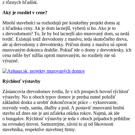
z rôznych hľadísk.
Aký je rozdiel v cene?
Mnohí stavebníci sa rozhodujú pre konkrétny projekt domu aj
z hľadiska ceny. Ak je dom lacnejší, vyberú si ho. Ako je to
s drevodomom? To, že by bol lacnejší ako murovaný dom, sa nedá
tvrdiť. Existujú totiž drevodomy z masívu, teda skutočného dreva,
ale aj drevodomy z drevotriesky. Pričom domy z masívu sú oproti
murovaným dokonca drahšie. Pokiaľ ide o domy z drevotriesky, ich
cena môže byť nižšia oproti murovaným, no rozdiely nie sú
výrazné.
Rýchlosť výstavby
Zástancovia drevodomov tvrdia, že v ich prospech hovorí rýchlosť
výstavby. No u oboch typov domov je predsa nutné položiť
základnú dosku a urobiť dokončovacie práce – vykurovanie,
rozvody vody, sanita, dlažby a pod. A postaviť murovanú hrubú
stavbu už dnes nie je ani zďaleka otázka rokov. Najmä, ak ide
o bungalov. Rýchlosť výstavby je teda v oboch prípadoch približne
na rovnakej úrovni. Samozrejme, závisí to aj od šikovnosti
stavebníka, respektíve stavebnej firmy.