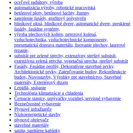
oceľové radiátory, výroba
automatizácia výroby, robotické pracoviská
betónové ploty. betónové šachty, žumpy
zateplenie fasády, grafitový polystyrén
hliníkové okná, hliníkové dvere, automatické dvere, presklené
fasády, fasádne systémy,
výroba plechových kolien, nerezové kolená,
vzduchotechnika, vzduchotechnické komponenty,
pneumatická doprava materiálu, lisovanie plechov, laserové
rezanie,
substrát pre zelené strechy, extenzívny strešný substrát,
extenzívna zelená strecha, vegetačná strecha, strešný substrát
Fasády, Fasádne profily, Dekoratívne stavebné prvky,
Architektonické prvky, Zatepľovanie budov, Rekonštrukcie
budov, Novostavby, Výrobky pre stavebníctvo, Stavebné
materiály, Exteriérový dizajn
Lepidlá, spájanie
Technológia klimatizácie a chladenia
Čerpacie stanice, umývačky vozidiel, servisné vybavenie
Bezpečnostné vybavenie
Plynové infražiariče
Nízkoenergetické stavby
plynové ohrievače
stavebné materiály
sanita, sanitárne kabínky