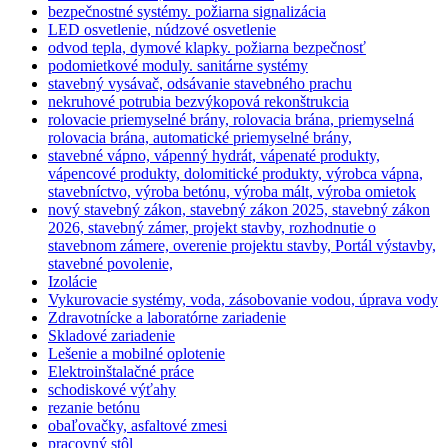
bezpečnostné systémy. požiarna signalizácia
LED osvetlenie, núdzové osvetlenie
odvod tepla, dymové klapky. požiarna bezpečnosť
podomietkové moduly. sanitárne systémy
stavebný vysávač, odsávanie stavebného prachu
nekruhové potrubia bezvýkopová rekonštrukcia
rolovacie priemyselné brány, rolovacia brána, priemyselná
rolovacia brána, automatické priemyselné brány,
stavebné vápno, vápenný hydrát, vápenaté produkty,
vápencové produkty, dolomitické produkty, výrobca vápna,
stavebníctvo, výroba betónu, výroba mált, výroba omietok
nový stavebný zákon, stavebný zákon 2025, stavebný zákon
2026, stavebný zámer, projekt stavby, rozhodnutie o
stavebnom zámere, overenie projektu stavby, Portál výstavby,
stavebné povolenie,
Izolácie
Vykurovacie systémy, voda, zásobovanie vodou, úprava vody
Zdravotnícke a laboratórne zariadenie
Skladové zariadenie
Lešenie a mobilné oplotenie
Elektroinštalačné práce
schodiskové výťahy
rezanie betónu
obaľovačky, asfaltové zmesi
pracovný stôl