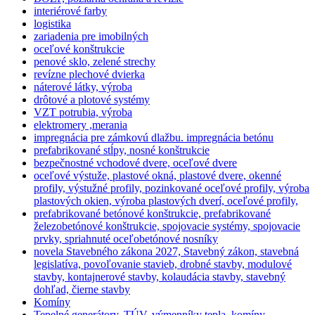
interiérové farby
logistika
zariadenia pre imobilných
oceľové konštrukcie
penové sklo, zelené strechy
revízne plechové dvierka
náterové látky, výroba
drôtové a plotové systémy
VZT potrubia, výroba
elektromery ,merania
impregnácia pre zámkovú dlažbu. impregnácia betónu
prefabrikované stĺpy, nosné konštrukcie
bezpečnostné vchodové dvere, oceľové dvere
oceľové výstuže, plastové okná, plastové dvere, okenné
profily, výstužné profily, pozinkované oceľové profily, výroba
plastových okien, výroba plastových dverí, oceľové profily,
prefabrikované betónové konštrukcie, prefabrikované
železobetónové konštrukcie, spojovacie systémy, spojovacie
prvky, spriahnuté oceľobetónové nosníky
novela Stavebného zákona 2027, Stavebný zákon, stavebná
legislatíva, povoľovanie stavieb, drobné stavby, modulové
stavby, kontajnerové stavby, kolaudácia stavby, stavebný
dohľad, čierne stavby
Komíny
Tepelné generátory, TÚV, výmenníky tepla, komíny