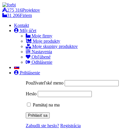
275 316
Projektov
31 206
Firiem
Kontakt
Môj účet
Moje firmy
Moje produkty
Moje skupiny produktov
Nastavenia
Obľúbené
Odhlásenie
Prihlásenie
Používateľské meno
Heslo
Pamätaj na ma
Zabudli ste heslo?
Registrácia