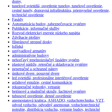
domy,
tunelové svietidlá, osvetlenie tunelov, tunelové osvetlenie,
cestné tunely, dopravná infraštruktúra, priemyselné osvetlenie,
technické osvetlenie
Fasády
Automatizácia budov, zabezpečovacie systémy
Publikácie, informačné služby
Rozvod elektrickej energie nízkeho napätia
Zdvíhacie plošiny
filigránové stropné dosky
ložiská
umývadlové armatúty
administratívne budovy
nehorľavý tepelnoizolačný fasádny systém
plastové nádrže, retenčné a skladovacie systémy
penetračné a ochranné nátery
únikové dvere. posuvné dvere
led svietidlá, profesionálne interiérové osvetlenie
asfaltové emulzie, cestné komunikácie
rekuperačné jednotky, vetranie
betónové a studničné skruže, šachtové systémy
tubusové osvetlenie, denné osvetlenie
anemostatová krabica, ASHADQ, vzduchotechnika, VZT,
odvod vzduchu, odvodný anemostat, vzduchotechnické
potrubie, distribúcia vzduchu, vetranie budov, technické