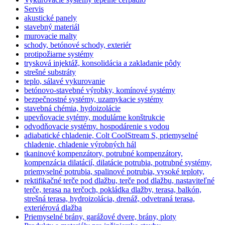
Servis
akustické panely
stavebný materiál
murovacie malty
schody, betónové schody, exteriér
protipožiarne systémy
trysková injektáž, konsolidácia a zakladanie pôdy
strešné substráty
teplo, sálavé vykurovanie
betónovo-stavebné výrobky, komínové systémy
bezpečnostné systémy, uzamykacie systémy
stavebná chémia, hydoizolácie
upevňovacie sytémy, modulárne konštrukcie
odvodňovacie systémy. hospodárenie s vodou
adiabatické chladenie, Colt CoolStream S, priemyselné
chladenie, chladenie výrobných hál
tkaninové kompenzátory, potrubné kompenzátory,
kompenzácia dilatácií, dilatácie potrubia, potrubné systémy,
priemyselné potrubia, spalinové potrubia, vysoké teploty,
rektifikačné terče pod dlažbu, terče pod dlažbu, nastaviteľné
terče, terasa na terčoch, pokládka dlažby, terasa, balkón,
strešná terasa, hydroizolácia, drenáž, odvetraná terasa,
exteriérová dlažba
Priemyselné brány, garážové dvere, brány, ploty