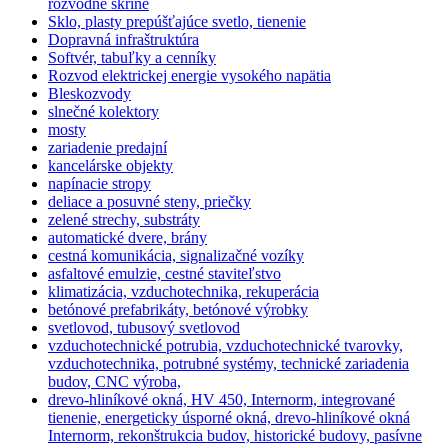
rozvodné skrine
Sklo, plasty prepúšťajúce svetlo, tienenie
Dopravná infraštruktúra
Softvér, tabuľky a cenníky
Rozvod elektrickej energie vysokého napätia
Bleskozvody
slnečné kolektory
mosty
zariadenie predajní
kancelárske objekty
napínacie stropy
deliace a posuvné steny, priečky
zelené strechy, substráty
automatické dvere, brány
cestná komunikácia, signalizačné vozíky
asfaltové emulzie, cestné staviteľstvo
klimatizácia, vzduchotechnika, rekuperácia
betónové prefabrikáty, betónové výrobky
svetlovod, tubusový svetlovod
vzduchotechnické potrubia, vzduchotechnické tvarovky,
vzduchotechnika, potrubné systémy, technické zariadenia
budov, CNC výroba,
drevo-hliníkové okná, HV 450, Internorm, integrované
tienenie, energeticky úsporné okná, drevo-hliníkové okná
Internorm, rekonštrukcia budov, historické budovy, pasívne