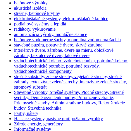
betónové výrobky
akustická izolácia
strešné, betónové krytiny
elektroinštalačné systémy, elektroinštalačné krabice
podlahové systémy a lepidlá
radiátory, vykurovanie
automatizácia výroby, montážne stanice
betónové vodomerné šachty, monolitná vodomerná šachta
stavebné puzdrá, posuvné dvere, skryté zárubne
interiérové dvere, zárubne, dvere na mieru, obložkové
zárubne, bezfalcové dvere, falcové dvere
vzduchotechnické koleno, vzduchotechnika, potrubné koleno,
vzduchotechnické potrubie, potrubné rozvody,
vzduchotechnické komponenty
strešné substráty, zelené strechy, vegetačné strechy, strešné
záhrady, extenzívne zelené strechy, intenzívne zelené strechy,
stromový substrát
Stavebné výrobky, Strešné systémy, Ploché strechy, Strešné
svetlíky, Denné osvetlenie budov, Prirodzené vetranie,
Priemyselné stavby, Administratívne budovy, Rekonštrukcie
budov, Stavebná technika
Farby, nátery
Hasiace systémy, pasívne protipožiarne výrobky
Zdroje energie, generátory
Informačné systémy