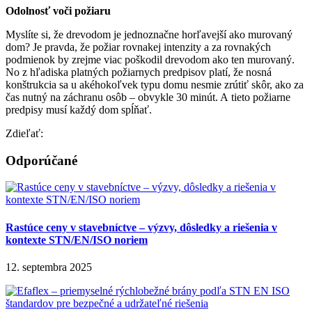
Odolnosť voči požiaru
Myslíte si, že drevodom je jednoznačne horľavejší ako murovaný
dom? Je pravda, že požiar rovnakej intenzity a za rovnakých
podmienok by zrejme viac poškodil drevodom ako ten murovaný.
No z hľadiska platných požiarnych predpisov platí, že nosná
konštrukcia sa u akéhokoľvek typu domu nesmie zrútiť skôr, ako za
čas nutný na záchranu osôb – obvykle 30 minút. A tieto požiarne
predpisy musí každý dom spĺňať.
Zdieľať:
Odporúčané
Rastúce ceny v stavebníctve – výzvy, dôsledky a riešenia v
kontexte STN/EN/ISO noriem
12. septembra 2025