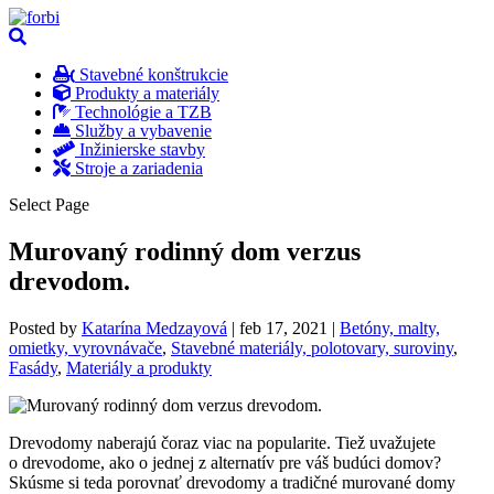
Stavebné konštrukcie
Produkty a materiály
Technológie a TZB
Služby a vybavenie
Inžinierske stavby
Stroje a zariadenia
Select Page
Murovaný rodinný dom verzus
drevodom.
Posted by
Katarína Medzayová
|
feb 17, 2021
|
Betóny, malty,
omietky, vyrovnávače
,
Stavebné materiály, polotovary, suroviny
,
Fasády
,
Materiály a produkty
Drevodomy naberajú čoraz viac na popularite. Tiež uvažujete
o drevodome, ako o jednej z alternatív pre váš budúci domov?
Skúsme si teda porovnať drevodomy a tradičné murované domy