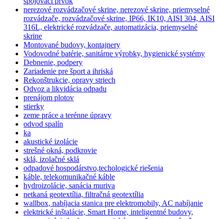
spojovací prvok
nerezové rozvádzačové skrine, nerezové skrine, priemyselné
rozvádzače, rozvádzačové skrine, IP66, IK10, AISI 304, AISI
316L, elektrické rozvádzače, automatizácia, priemyselné
skrine
Montované budovy, kontajnery
Vodovodné batérie, sanitárne výrobky, hygienické systémy
Debnenie, podpery
Zariadenie pre šport a ihriská
Rekonštrukcie, opravy striech
Odvoz a likvidácia odpadu
prenájom plotov
stierky
zeme práce a terénne úpravy
odvod spalín
ka
akustické izolácie
strešné okná, podkrovie
sklá, izolačné sklá
odpadové hospodárstvo,techologické riešenia
káble, telekomunikačné káble
hydroizolácie, sanácia muriva
netkaná geotextília, filtračná geotextília
wallbox, nabíjacia stanica pre elektromobily, AC nabíjanie
elektrické inštalácie, Smart Home, inteligentné budovy,