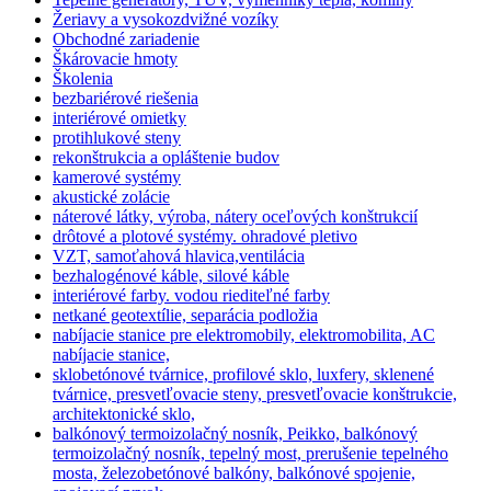
Žeriavy a vysokozdvižné vozíky
Obchodné zariadenie
Škárovacie hmoty
Školenia
bezbariérové riešenia
interiérové omietky
protihlukové steny
rekonštrukcia a opláštenie budov
kamerové systémy
akustické zolácie
náterové látky, výroba, nátery oceľových konštrukcií
drôtové a plotové systémy. ohradové pletivo
VZT, samoťahová hlavica,ventilácia
bezhalogénové káble, silové káble
interiérové farby. vodou riediteľné farby
netkané geotextílie, separácia podložia
nabíjacie stanice pre elektromobily, elektromobilita, AC
nabíjacie stanice,
sklobetónové tvárnice, profilové sklo, luxfery, sklenené
tvárnice, presvetľovacie steny, presvetľovacie konštrukcie,
architektonické sklo,
balkónový termoizolačný nosník, Peikko, balkónový
termoizolačný nosník, tepelný most, prerušenie tepelného
mosta, železobetónové balkóny, balkónové spojenie,