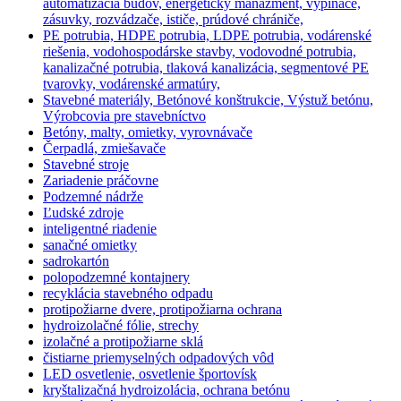
automatizácia budov, energetický manažment, vypínače,
zásuvky, rozvádzače, ističe, prúdové chrániče,
PE potrubia, HDPE potrubia, LDPE potrubia, vodárenské
riešenia, vodohospodárske stavby, vodovodné potrubia,
kanalizačné potrubia, tlaková kanalizácia, segmentové PE
tvarovky, vodárenské armatúry,
Stavebné materiály, Betónové konštrukcie, Výstuž betónu,
Výrobcovia pre stavebníctvo
Betóny, malty, omietky, vyrovnávače
Čerpadlá, zmiešavače
Stavebné stroje
Zariadenie práčovne
Podzemné nádrže
Ľudské zdroje
inteligentné riadenie
sanačné omietky
sadrokartón
polopodzemné kontajnery
recyklácia stavebného odpadu
protipožiarne dvere, protipožiarna ochrana
hydroizolačné fólie, strechy
izolačné a protipožiarne sklá
čistiarne priemyselných odpadových vôd
LED osvetlenie, osvetlenie športovísk
kryštalizačná hydroizolácia, ochrana betónu