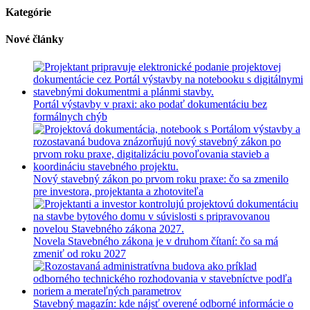
autocomplete
Kategórie
results
are
Nové články
available
use
up
and
down
Portál výstavby v praxi: ako podať dokumentáciu bez
arrows
formálnych chýb
to
review
and
enter
to
Nový stavebný zákon po prvom roku praxe: čo sa zmenilo
go
pre investora, projektanta a zhotoviteľa
to
the
desired
page.
Novela Stavebného zákona je v druhom čítaní: čo sa má
Touch
zmeniť od roku 2027
device
users,
explore
by
Stavebný magazín: kde nájsť overené odborné informácie o
touch