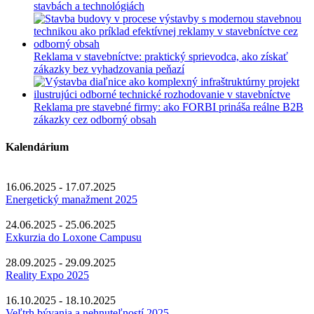
stavbách a technológiách
or
with
swipe
gestures.
Reklama v stavebníctve: praktický sprievodca, ako získať
zákazky bez vyhadzovania peňazí
Reklama pre stavebné firmy: ako FORBI prináša reálne B2B
zákazky cez odborný obsah
Kalendárium
16.06.2025 - 17.07.2025
Energetický manažment 2025
24.06.2025 - 25.06.2025
Exkurzia do Loxone Campusu
28.09.2025 - 29.09.2025
Reality Expo 2025
16.10.2025 - 18.10.2025
Veľtrh bývania a nehnuteľností 2025