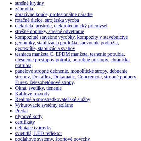
strešné krytiny
zábradlia
abrazívne kouče, profesionálne náradie
rotačné dielce, strojárska výroba
elektrické prístroje, elektrotechnický priemysel
strešné doplnky, strešné odvetranie
kompozitné stavebné výrobky, kompozity v stavebníctve
geobunky, stabilizácia podložia, spevnenie podložia,
geotextílie, stabilizácia svahov
tesniaca manžeta C, EPDM manžeta, tesnenie potrubia,
utesnenie prestupov potrubí, potrubné prestupy, chránička
potrubia,
panelové stropné debnenie, monolitické stropy, debnenie
stropov, Dokaflex, Dokamatic, Concremote, stropné podpery
Eurex, železobetónové stropy,
Okná, svetlíky, tienenie
Káblové rozvody
Realitné a sprostredkovateľské služby
Vykurovacie systémy solárne
Predaj
plynové kotly
certifikáty
debniace tvarovky
svietidlá, LED reflektor
podlahové systémy, športové povrchy