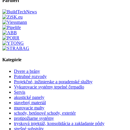
Partneri
Kategórie
Dvere a brány
Potrubné rozvody
Projekčné, inžinierske a poradenské služby
Vykurovacie systémy tepelné čerpadlo
Servis
akustické panely
stavebný materiál
murovacie malty
schody, betónové schody, exteriér
protipožiarne systémy
trysková injektáž, konsolidácia a zakladanie pôdy
strešné substráty