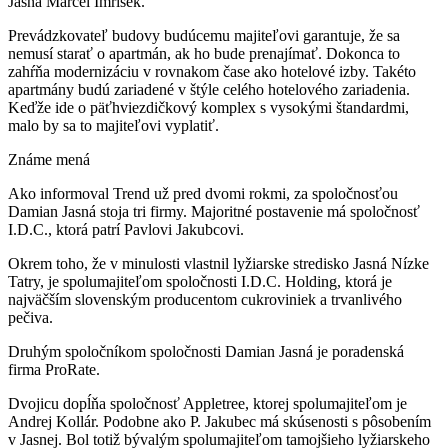
Jasná Marcel Imrišek.
Prevádzkovateľ budovy budúcemu majiteľovi garantuje, že sa
nemusí starať o apartmán, ak ho bude prenajímať. Dokonca to
zahŕňa modernizáciu v rovnakom čase ako hotelové izby. Takéto
apartmány budú zariadené v štýle celého hotelového zariadenia.
Keďže ide o päťhviezdičkový komplex s vysokými štandardmi,
malo by sa to majiteľovi vyplatiť.
Známe mená
Ako informoval Trend už pred dvomi rokmi, za spoločnosťou
Damian Jasná stoja tri firmy. Majoritné postavenie má spoločnosť
I.D.C., ktorá patrí Pavlovi Jakubcovi.
Okrem toho, že v minulosti vlastnil lyžiarske stredisko Jasná Nízke
Tatry, je spolumajiteľom spoločnosti I.D.C. Holding, ktorá je
najväčším slovenským producentom cukroviniek a trvanlivého
pečiva.
Druhým spoločníkom spoločnosti Damian Jasná je poradenská
firma ProRate.
Dvojicu dopĺňa spoločnosť Appletree, ktorej spolumajiteľom je
Andrej Kollár. Podobne ako P. Jakubec má skúsenosti s pôsobením
v Jasnej. Bol totiž bývalým spolumajiteľom tamojšieho lyžiarskeho