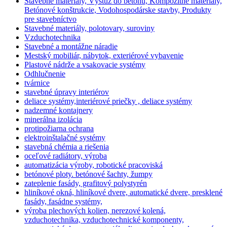
Stavebné materiály, Výstuž do betónu, Kompozitné materiály,
Betónové konštrukcie, Vodohospodárske stavby, Produkty
pre stavebníctvo
Stavebné materiály, polotovary, suroviny
Vzduchotechnika
Stavebné a montážne náradie
Mestský mobiliár, nábytok, exteriérové vybavenie
Plastové nádrže a vsakovacie systémy
Odhlučnenie
tvárnice
stavebné úpravy interiérov
deliace systémy,interiérové priečky , deliace systémy
nadzemné kontajnery
minerálna izolácia
protipožiarna ochrana
elektroinštalačné systémy
stavebná chémia a riešenia
oceľové radiátory, výroba
automatizácia výroby, robotické pracoviská
betónové ploty. betónové šachty, žumpy
zateplenie fasády, grafitový polystyrén
hliníkové okná, hliníkové dvere, automatické dvere, presklené
fasády, fasádne systémy,
výroba plechových kolien, nerezové kolená,
vzduchotechnika, vzduchotechnické komponenty,