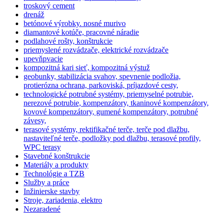
troskový cement
drenáž
betónové výrobky. nosné murivo
diamantové kotúče, pracovné náradie
podlahové rošty, konštrukcie
priemyslené rozvádzače, elektrické rozvádzače
upevňpvacie
kompozitná kari sieť, kompozitná výstuž
geobunky, stabilizácia svahov, spevnenie podložia,
protierózna ochrana, parkoviská, príjazdové cesty,
technologické potrubné systémy, priemyselné potrubie,
nerezové potrubie, kompenzátory, tkaninové kompenzátory,
kovové kompenzátory, gumené kompenzátory, potrubné
závesy,
terasové systémy, rektifikačné terče, terče pod dlažbu,
nastaviteľné terče, podložky pod dlažbu, terasové profily,
WPC terasy
Stavebné konštrukcie
Materiály a produkty
Technológie a TZB
Služby a práce
Inžinierske stavby
Stroje, zariadenia, elektro
Nezaradené