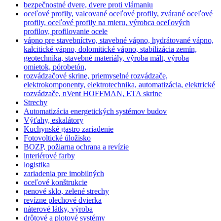
bezpečnostné dvere, dvere proti vlámaniu
oceľové profily, valcované oceľové profily, zvárané oceľové
profily, oceľové profily na mieru, výrobca oceľových
profilov, profilovanie ocele
vápno pre stavebníctvo, stavebné vápno, hydrátované vápno,
kalcitické vápno, dolomitické vápno, stabilizácia zemín,
geotechnika, stavebné materiály, výroba mált, výroba
omietok, pórobetón,
rozvádzačové skrine, priemyselné rozvádzače,
elektrokomponenty, elektrotechnika, automatizácia, elektrické
rozvádzače, nVent HOFFMAN, ETA skrine
Strechy
Automatizácia energetických systémov budov
Výťahy, eskalátory
Kuchynské gastro zariadenie
Fotovoltické úložisko
BOZP, požiarna ochrana a revízie
interiérové farby
logistika
zariadenia pre imobilných
oceľové konštrukcie
penové sklo, zelené strechy
revízne plechové dvierka
náterové látky, výroba
drôtové a plotové systémy