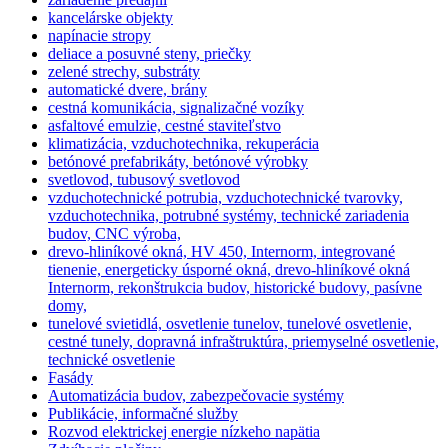
kancelárske objekty
napínacie stropy
deliace a posuvné steny, priečky
zelené strechy, substráty
automatické dvere, brány
cestná komunikácia, signalizačné vozíky
asfaltové emulzie, cestné staviteľstvo
klimatizácia, vzduchotechnika, rekuperácia
betónové prefabrikáty, betónové výrobky
svetlovod, tubusový svetlovod
vzduchotechnické potrubia, vzduchotechnické tvarovky,
vzduchotechnika, potrubné systémy, technické zariadenia
budov, CNC výroba,
drevo-hliníkové okná, HV 450, Internorm, integrované
tienenie, energeticky úsporné okná, drevo-hliníkové okná
Internorm, rekonštrukcia budov, historické budovy, pasívne
domy,
tunelové svietidlá, osvetlenie tunelov, tunelové osvetlenie,
cestné tunely, dopravná infraštruktúra, priemyselné osvetlenie,
technické osvetlenie
Fasády
Automatizácia budov, zabezpečovacie systémy
Publikácie, informačné služby
Rozvod elektrickej energie nízkeho napätia