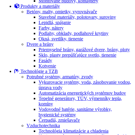
Montované budovy, kontajnery
Produkty a materiály
Betóny, malty, omietky, vyrovnávače
Stavebné materiály, polotovary, suroviny
Lepidlá, spájanie
Farby, nátery
Podlahy, obklady, podlahové krytiny
Okná, svetlíky, tienenie
Dvere a brány
Priemyselné brány, garážové dvere, brány, ploty
Sklo, plasty prepúšťajúce svetlo, tienenie
Fasády
Kotvenie
Technológie a TZB
Potrubné systémy, armatúry, zvody
Vykurovacie systémy, voda, zásobovanie vodou,
úprava vody
Automatizácia energetických systémov budov
Tepelné generátory, TÚV, výmenníky tepla,
komíny
Vodovodné batérie, sanitárne výrobky,
hygienické systémy
Čerpadlá, zmiešavače
Vzduchotechnika
Technológia klimatizácie a chladenia