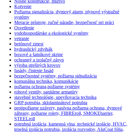
Nosné konštrukcie, murivo
Kotvenie
Požiarna signalizácia, dymový alarm, plynové výstražné
systémy
Meracie prístroje, ručné náradie, bezpečnosť pri práci
Osvetlenie
vodohospodárske a ekologické systémy
vetranie
betónové zmesi
hydraulický zdvihák
boxové a šatníkové skrine
ochranný a izolačný zásyp
výroba strešných krovov
fasády, čistenie fasád
bezpečnostné systémy, požiarna sidnalizácia
komunálna technika, komunikácie
požiarna ochrana,požiarne systémy
rohové ventily, sanitárne armatúry
stavebné technológie, upevňovacia technika
GRP potrubia, sklolaminátové potrubia
protipožiarne uzávery, pasívna požiarna ochrana, dymové
zábrany, požiarne rolety, FIBREroll, SMOKEbarrier,
STEELroll
potrubná izolácia, kamenná vlna, technické izolácie, HVAC,
tepelná izolácia potrubia, izolácia rozvodov, AluCoat fólia,