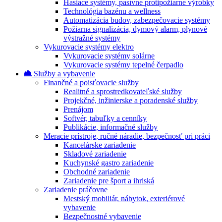
Hasiace systémy, pasívne protipožiarne výrobky
Technológia bazénu a wellness
Automatizácia budov, zabezpečovacie systémy
Požiarna signalizácia, dymový alarm, plynové
výstražné systémy
Vykurovacie systémy elektro
Vykurovacie systémy solárne
Vykurovacie systémy tepelné čerpadlo
Služby a vybavenie
Finančné a poisťovacie služby
Realitné a sprostredkovateľské služby
Projekčné, inžinierske a poradenské služby
Prenájom
Softvér, tabuľky a cenníky
Publikácie, informačné služby
Meracie prístroje, ručné náradie, bezpečnosť pri práci
Kancelárske zariadenie
Skladové zariadenie
Kuchynské gastro zariadenie
Obchodné zariadenie
Zariadenie pre šport a ihriská
Zariadenie práčovne
Mestský mobiliár, nábytok, exteriérové
vybavenie
Bezpečnostné vybavenie