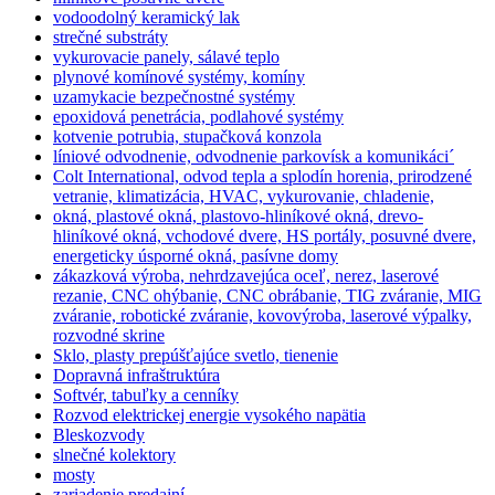
vodoodolný keramický lak
strečné substráty
vykurovacie panely, sálavé teplo
plynové komínové systémy, komíny
uzamykacie bezpečnostné systémy
epoxidová penetrácia, podlahové systémy
kotvenie potrubia, stupačková konzola
líniové odvodnenie, odvodnenie parkovísk a komunikáci´
Colt International, odvod tepla a splodín horenia, prirodzené
vetranie, klimatizácia, HVAC, vykurovanie, chladenie,
okná, plastové okná, plastovo-hliníkové okná, drevo-
hliníkové okná, vchodové dvere, HS portály, posuvné dvere,
energeticky úsporné okná, pasívne domy
zákazková výroba, nehrdzavejúca oceľ, nerez, laserové
rezanie, CNC ohýbanie, CNC obrábanie, TIG zváranie, MIG
zváranie, robotické zváranie, kovovýroba, laserové výpalky,
rozvodné skrine
Sklo, plasty prepúšťajúce svetlo, tienenie
Dopravná infraštruktúra
Softvér, tabuľky a cenníky
Rozvod elektrickej energie vysokého napätia
Bleskozvody
slnečné kolektory
mosty
zariadenie predajní