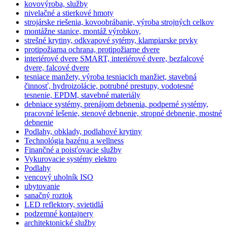
kovovýroba, služby
nivelačné a stierkové hmoty
strojárske riešenia, kovoobrábanie, výroba strojných celkov
montážne stanice, montáž výrobkov,
strešné krytiny, odkvapové sytémy, klampiarske prvky
protipožiarna ochrana, protipožiarne dvere
interiérové dvere SMART, interiérové dvere, bezfalcové
dvere, falcové dvere
tesniace manžety, výroba tesniacich manžiet, stavebná
činnosť, hydroizolácie, potrubné prestupy, vodotesné
tesnenie, EPDM, stavebné materiály
debniace systémy, prenájom debnenia, podperné systémy,
pracovné lešenie, stenové debnenie, stropné debnenie, mostné
debnenie
Podlahy, obklady, podlahové krytiny
Technológia bazénu a wellness
Finančné a poisťovacie služby
Vykurovacie systémy elektro
Podlahy
vencový uholník ISO
ubytovanie
sanačný roztok
LED reflektory, svietidlá
podzemné kontajnery
architektonické služby