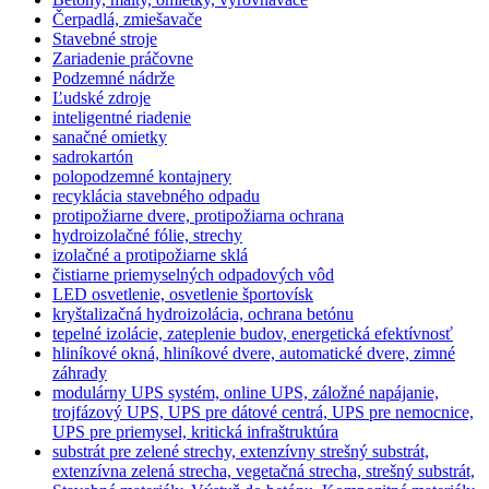
Čerpadlá, zmiešavače
Stavebné stroje
Zariadenie práčovne
Podzemné nádrže
Ľudské zdroje
inteligentné riadenie
sanačné omietky
sadrokartón
polopodzemné kontajnery
recyklácia stavebného odpadu
protipožiarne dvere, protipožiarna ochrana
hydroizolačné fólie, strechy
izolačné a protipožiarne sklá
čistiarne priemyselných odpadových vôd
LED osvetlenie, osvetlenie športovísk
kryštalizačná hydroizolácia, ochrana betónu
tepelné izolácie, zateplenie budov, energetická efektívnosť
hliníkové okná, hliníkové dvere, automatické dvere, zimné
záhrady
modulárny UPS systém, online UPS, záložné napájanie,
trojfázový UPS, UPS pre dátové centrá, UPS pre nemocnice,
UPS pre priemysel, kritická infraštruktúra
substrát pre zelené strechy, extenzívny strešný substrát,
extenzívna zelená strecha, vegetačná strecha, strešný substrát,