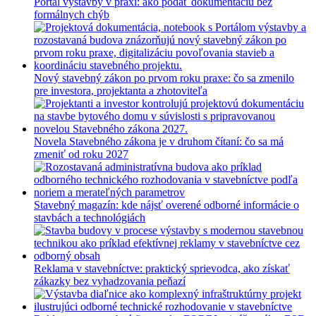
Portál výstavby v praxi: ako podať dokumentáciu bez
arrows
formálnych chýb
to
review
and
enter
to
Nový stavebný zákon po prvom roku praxe: čo sa zmenilo
go
pre investora, projektanta a zhotoviteľa
to
the
desired
page.
Novela Stavebného zákona je v druhom čítaní: čo sa má
Touch
zmeniť od roku 2027
device
users,
explore
by
Stavebný magazín: kde nájsť overené odborné informácie o
touch
stavbách a technológiách
or
with
swipe
gestures.
Reklama v stavebníctve: praktický sprievodca, ako získať
zákazky bez vyhadzovania peňazí