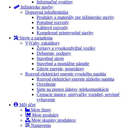
Informačné systémy
Inžinierske stavby
Dopravná infraštruktúra
Produkty a materiály pre inžinierske stavby
Potrubné rozvody
Káblové rozvody
Komplexné priemyselné stavby
Stroje a zariadenia
Výťahy, eskalátory
Žeriavy a vysokozdvižné vozíky
Debnenie, podpery
Stavebné stroje
Stavebné a montážne náradie
Zdroje energie, generátory
Rozvod elektrickej energie vysokého napätia
Rozvod elektrickej energie nízkeho napätia
Osvetlenie
Siete na prenos údajov, telekomunikácie
Čerpacie stanice, umývačky vozidiel, servisné
vybavenie
Môj účet
Moje firmy
Moje produkty
Moje skupiny produktov
Nastavenia