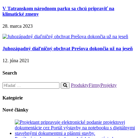
V Tatranskom národnom parku sa chcú pripraviť na
klimatické zmeny
28. marca 2023
Juhozápadný diaľničný obchvat Prešova dokončia už na jeseň
12. júna 2021
Search
Hľadať:
Produkty
Firmy
Projekty
When
autocomplete
Kategórie
results
are
Nové články
available
use
up
and
down