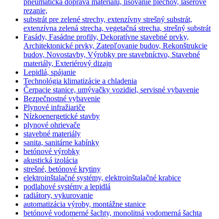
pneumatická doprava materiálu, lisovanie plechov, laserové
rezanie,
substrát pre zelené strechy, extenzívny strešný substrát,
extenzívna zelená strecha, vegetačná strecha, strešný substrát
Fasády, Fasádne profily, Dekoratívne stavebné prvky,
Architektonické prvky, Zatepľovanie budov, Rekonštrukcie
budov, Novostavby, Výrobky pre stavebníctvo, Stavebné
materiály, Exteriérový dizajn
Lepidlá, spájanie
Technológia klimatizácie a chladenia
Čerpacie stanice, umývačky vozidiel, servisné vybavenie
Bezpečnostné vybavenie
Plynové infražiariče
Nízkoenergetické stavby
plynové ohrievače
stavebné materiály
sanita, sanitárne kabínky
betónové výrobky
akustická izolácia
strešné, betónové krytiny
elektroinštalačné systémy, elektroinštalačné krabice
podlahové systémy a lepidlá
radiátory, vykurovanie
automatizácia výroby, montážne stanice
betónové vodomerné šachty, monolitná vodomerná šachta