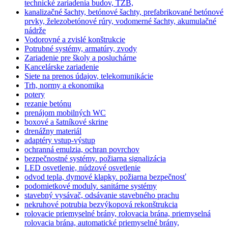
technické zariadenia budov, TZB,
kanalizačné šachty, betónové šachty, prefabrikované betónové
prvky, železobetónové rúry, vodomerné šachty, akumulačné
nádrže
Vodorovné a zvislé konštrukcie
Potrubné systémy, armatúry, zvody
Zariadenie pre školy a posluchárne
Kancelárske zariadenie
Siete na prenos údajov, telekomunikácie
Trh, normy a ekonomika
potery
rezanie betónu
prenájom mobilných WC
boxové a šatníkové skrine
drenážny materiál
adaptéry vstup-výstup
ochranná emulzia, ochran povrchov
bezpečnostné systémy. požiarna signalizácia
LED osvetlenie, núdzové osvetlenie
odvod tepla, dymové klapky. požiarna bezpečnosť
podomietkové moduly. sanitárne systémy
stavebný vysávač, odsávanie stavebného prachu
nekruhové potrubia bezvýkopová rekonštrukcia
rolovacie priemyselné brány, rolovacia brána, priemyselná
rolovacia brána, automatické priemyselné brány,