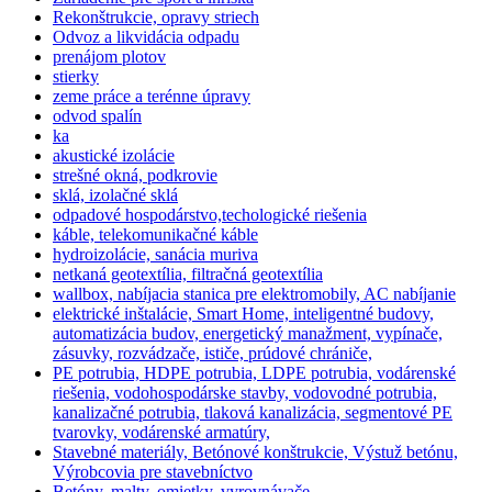
Rekonštrukcie, opravy striech
Odvoz a likvidácia odpadu
prenájom plotov
stierky
zeme práce a terénne úpravy
odvod spalín
ka
akustické izolácie
strešné okná, podkrovie
sklá, izolačné sklá
odpadové hospodárstvo,techologické riešenia
káble, telekomunikačné káble
hydroizolácie, sanácia muriva
netkaná geotextília, filtračná geotextília
wallbox, nabíjacia stanica pre elektromobily, AC nabíjanie
elektrické inštalácie, Smart Home, inteligentné budovy,
automatizácia budov, energetický manažment, vypínače,
zásuvky, rozvádzače, ističe, prúdové chrániče,
PE potrubia, HDPE potrubia, LDPE potrubia, vodárenské
riešenia, vodohospodárske stavby, vodovodné potrubia,
kanalizačné potrubia, tlaková kanalizácia, segmentové PE
tvarovky, vodárenské armatúry,
Stavebné materiály, Betónové konštrukcie, Výstuž betónu,
Výrobcovia pre stavebníctvo
Betóny, malty, omietky, vyrovnávače