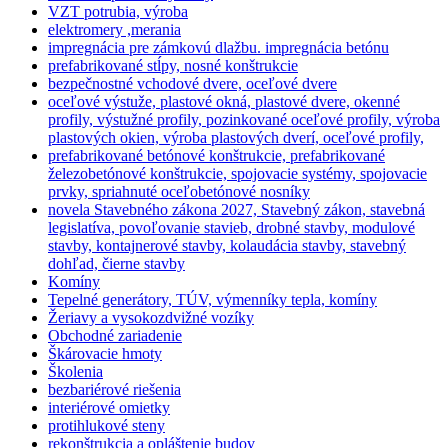
VZT potrubia, výroba
elektromery ,merania
impregnácia pre zámkovú dlažbu. impregnácia betónu
prefabrikované stĺpy, nosné konštrukcie
bezpečnostné vchodové dvere, oceľové dvere
oceľové výstuže, plastové okná, plastové dvere, okenné
profily, výstužné profily, pozinkované oceľové profily, výroba
plastových okien, výroba plastových dverí, oceľové profily,
prefabrikované betónové konštrukcie, prefabrikované
železobetónové konštrukcie, spojovacie systémy, spojovacie
prvky, spriahnuté oceľobetónové nosníky
novela Stavebného zákona 2027, Stavebný zákon, stavebná
legislatíva, povoľovanie stavieb, drobné stavby, modulové
stavby, kontajnerové stavby, kolaudácia stavby, stavebný
dohľad, čierne stavby
Komíny
Tepelné generátory, TÚV, výmenníky tepla, komíny
Žeriavy a vysokozdvižné vozíky
Obchodné zariadenie
Škárovacie hmoty
Školenia
bezbariérové riešenia
interiérové omietky
protihlukové steny
rekonštrukcia a opláštenie budov