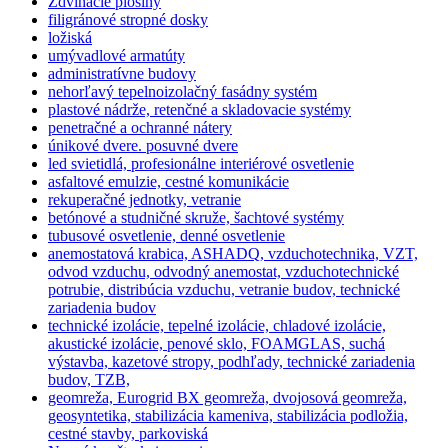
Zdvíhacie plošiny
filigránové stropné dosky
ložiská
umývadlové armatúty
administratívne budovy
nehorľavý tepelnoizolačný fasádny systém
plastové nádrže, retenčné a skladovacie systémy
penetračné a ochranné nátery
únikové dvere. posuvné dvere
led svietidlá, profesionálne interiérové osvetlenie
asfaltové emulzie, cestné komunikácie
rekuperačné jednotky, vetranie
betónové a studničné skruže, šachtové systémy
tubusové osvetlenie, denné osvetlenie
anemostatová krabica, ASHADQ, vzduchotechnika, VZT,
odvod vzduchu, odvodný anemostat, vzduchotechnické
potrubie, distribúcia vzduchu, vetranie budov, technické
zariadenia budov
technické izolácie, tepelné izolácie, chladové izolácie,
akustické izolácie, penové sklo, FOAMGLAS, suchá
výstavba, kazetové stropy, podhľady, technické zariadenia
budov, TZB,
geomreža, Eurogrid BX geomreža, dvojosová geomreža,
geosyntetika, stabilizácia kameniva, stabilizácia podložia,
cestné stavby, parkoviská