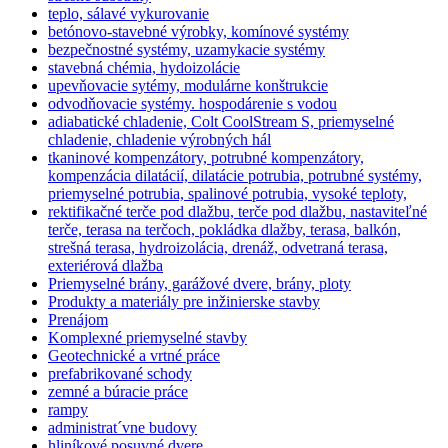
teplo, sálavé vykurovanie
betónovo-stavebné výrobky, komínové systémy
bezpečnostné systémy, uzamykacie systémy
stavebná chémia, hydoizolácie
upevňovacie sytémy, modulárne konštrukcie
odvodňovacie systémy. hospodárenie s vodou
adiabatické chladenie, Colt CoolStream S, priemyselné
chladenie, chladenie výrobných hál
tkaninové kompenzátory, potrubné kompenzátory,
kompenzácia dilatácií, dilatácie potrubia, potrubné systémy,
priemyselné potrubia, spalinové potrubia, vysoké teploty,
rektifikačné terče pod dlažbu, terče pod dlažbu, nastaviteľné
terče, terasa na terčoch, pokládka dlažby, terasa, balkón,
strešná terasa, hydroizolácia, drenáž, odvetraná terasa,
exteriérová dlažba
Priemyselné brány, garážové dvere, brány, ploty
Produkty a materiály pre inžinierske stavby
Prenájom
Komplexné priemyselné stavby
Geotechnické a vrtné práce
prefabrikované schody
zemné a búracie práce
rampy
administrat´vne budovy
hliníkové posuvné dvere