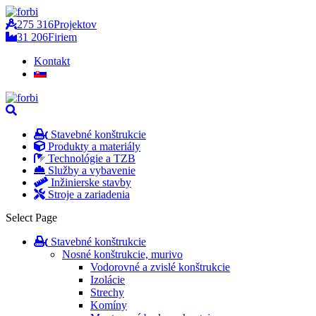
275 316
Projektov
31 206
Firiem
Kontakt
Stavebné konštrukcie
Produkty a materiály
Technológie a TZB
Služby a vybavenie
Inžinierske stavby
Stroje a zariadenia
Select Page
Stavebné konštrukcie
Nosné konštrukcie, murivo
Vodorovné a zvislé konštrukcie
Izolácie
Strechy
Komíny