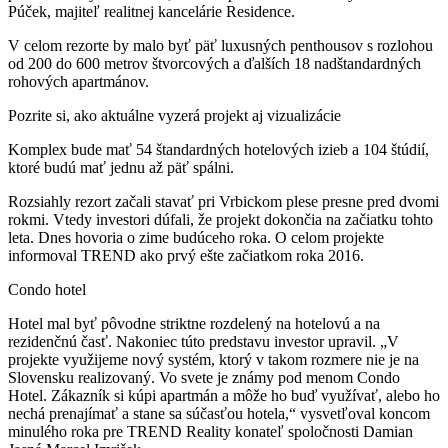
Púček, majiteľ realitnej kancelárie Residence.
V celom rezorte by malo byť päť luxusných penthousov s rozlohou
od 200 do 600 metrov štvorcových a ďalších 18 nadštandardných
rohových apartmánov.
Pozrite si, ako aktuálne vyzerá projekt aj vizualizácie
Komplex bude mať 54 štandardných hotelových izieb a 104 štúdií,
ktoré budú mať jednu až päť spálni.
Rozsiahly rezort začali stavať pri Vrbickom plese presne pred dvomi
rokmi. Vtedy investori dúfali, že projekt dokončia na začiatku tohto
leta. Dnes hovoria o zime budúceho roka. O celom projekte
informoval TREND ako prvý ešte začiatkom roka 2016.
Condo hotel
Hotel mal byť pôvodne striktne rozdelený na hotelovú a na
rezidenčnú časť. Nakoniec túto predstavu investor upravil. „V
projekte využijeme nový systém, ktorý v takom rozmere nie je na
Slovensku realizovaný. Vo svete je známy pod menom Condo
Hotel. Zákazník si kúpi apartmán a môže ho buď využívať, alebo ho
nechá prenajímať a stane sa súčasťou hotela,“ vysvetľoval koncom
minulého roka pre TREND Reality konateľ spoločnosti Damian