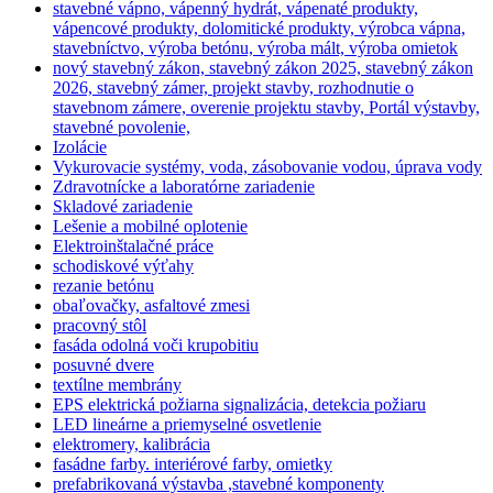
stavebné vápno, vápenný hydrát, vápenaté produkty,
vápencové produkty, dolomitické produkty, výrobca vápna,
stavebníctvo, výroba betónu, výroba mált, výroba omietok
nový stavebný zákon, stavebný zákon 2025, stavebný zákon
2026, stavebný zámer, projekt stavby, rozhodnutie o
stavebnom zámere, overenie projektu stavby, Portál výstavby,
stavebné povolenie,
Izolácie
Vykurovacie systémy, voda, zásobovanie vodou, úprava vody
Zdravotnícke a laboratórne zariadenie
Skladové zariadenie
Lešenie a mobilné oplotenie
Elektroinštalačné práce
schodiskové výťahy
rezanie betónu
obaľovačky, asfaltové zmesi
pracovný stôl
fasáda odolná voči krupobitiu
posuvné dvere
textílne membrány
EPS elektrická požiarna signalizácia, detekcia požiaru
LED lineárne a priemyselné osvetlenie
elektromery, kalibrácia
fasádne farby. interiérové farby, omietky
prefabrikovaná výstavba ,stavebné komponenty