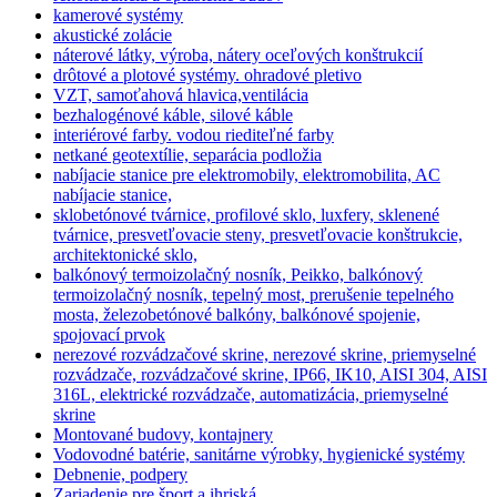
kamerové systémy
akustické zolácie
náterové látky, výroba, nátery oceľových konštrukcií
drôtové a plotové systémy. ohradové pletivo
VZT, samoťahová hlavica,ventilácia
bezhalogénové káble, silové káble
interiérové farby. vodou riediteľné farby
netkané geotextílie, separácia podložia
nabíjacie stanice pre elektromobily, elektromobilita, AC
nabíjacie stanice,
sklobetónové tvárnice, profilové sklo, luxfery, sklenené
tvárnice, presvetľovacie steny, presvetľovacie konštrukcie,
architektonické sklo,
balkónový termoizolačný nosník, Peikko, balkónový
termoizolačný nosník, tepelný most, prerušenie tepelného
mosta, železobetónové balkóny, balkónové spojenie,
spojovací prvok
nerezové rozvádzačové skrine, nerezové skrine, priemyselné
rozvádzače, rozvádzačové skrine, IP66, IK10, AISI 304, AISI
316L, elektrické rozvádzače, automatizácia, priemyselné
skrine
Montované budovy, kontajnery
Vodovodné batérie, sanitárne výrobky, hygienické systémy
Debnenie, podpery
Zariadenie pre šport a ihriská