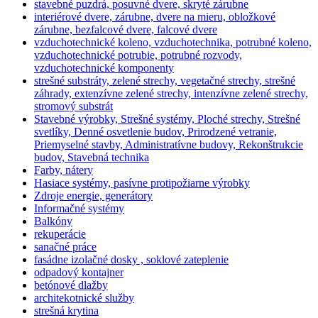
stavebné puzdrá, posuvné dvere, skryté zárubne
interiérové dvere, zárubne, dvere na mieru, obložkové
zárubne, bezfalcové dvere, falcové dvere
vzduchotechnické koleno, vzduchotechnika, potrubné koleno,
vzduchotechnické potrubie, potrubné rozvody,
vzduchotechnické komponenty
strešné substráty, zelené strechy, vegetačné strechy, strešné
záhrady, extenzívne zelené strechy, intenzívne zelené strechy,
stromový substrát
Stavebné výrobky, Strešné systémy, Ploché strechy, Strešné
svetlíky, Denné osvetlenie budov, Prirodzené vetranie,
Priemyselné stavby, Administratívne budovy, Rekonštrukcie
budov, Stavebná technika
Farby, nátery
Hasiace systémy, pasívne protipožiarne výrobky
Zdroje energie, generátory
Informačné systémy
Balkóny
rekuperácie
sanačné práce
fasádne izolačné dosky , soklové zateplenie
odpadový kontajner
betónové dlažby
architekotnické služby
strešná krytina