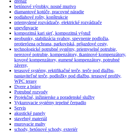
drenáž
betónové výrobky. nosné murivo
diamantové kotúče, pracovné náradie
podlahové rošty, konštrukcie
priemyslené rozvádzače, elektrické rozvádzače
upevňpvacie
kompozitná kari sieť, kompozitná výstuž
geobunky, stabilizácia svahov, spevnenie podložia,
protierózna ochrana, parkoviská, príjazdové cesty,
technologické potrubné systémy, priemyselné potrubie,
nerezové potrubie, kompenzátory, tkaninové kompenzátory,
kovové kompenzátory, gumené kompenzátory, potrubné
závesy,
terasové systémy, rektifikačné terče, terče pod dlažbu,
nastaviteľné terče, podložky pod dlažbu, terasové profily,
WPC terasy
Dvere a brány
Potrubné rozvody
Projekčné, inžinierske a poradenské služby
Vykurovacie systémy tepelné čerpadlo
Servis
akustické panely
stavebný materiál
murovacie malty
schody, betónové schody, exteriér