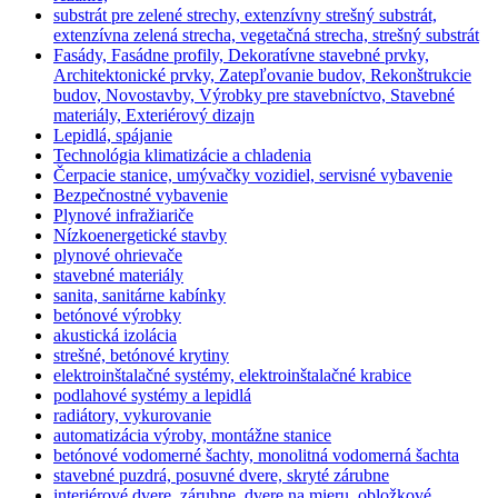
substrát pre zelené strechy, extenzívny strešný substrát,
extenzívna zelená strecha, vegetačná strecha, strešný substrát
Fasády, Fasádne profily, Dekoratívne stavebné prvky,
Architektonické prvky, Zatepľovanie budov, Rekonštrukcie
budov, Novostavby, Výrobky pre stavebníctvo, Stavebné
materiály, Exteriérový dizajn
Lepidlá, spájanie
Technológia klimatizácie a chladenia
Čerpacie stanice, umývačky vozidiel, servisné vybavenie
Bezpečnostné vybavenie
Plynové infražiariče
Nízkoenergetické stavby
plynové ohrievače
stavebné materiály
sanita, sanitárne kabínky
betónové výrobky
akustická izolácia
strešné, betónové krytiny
elektroinštalačné systémy, elektroinštalačné krabice
podlahové systémy a lepidlá
radiátory, vykurovanie
automatizácia výroby, montážne stanice
betónové vodomerné šachty, monolitná vodomerná šachta
stavebné puzdrá, posuvné dvere, skryté zárubne
interiérové dvere, zárubne, dvere na mieru, obložkové