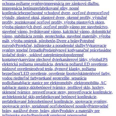
ochrana,požiarne systémy
impregnácia pre zámkovú dlažbu.
impregnácia betónu
prefabrikované stĺpy, nosné
konštrukcie
bezpečnostné vchodové dvere, oceľové dvere
oceľové
výstuže, plastové okná, plastové dvere, okenné profily, výstužné
profily, pozinkované oceľové profily, výroba plastových okien,
výroba plastových dverí, oceľové profily,
vápno pre stavebníctvo,
stavebné vápno, hydrátované vápno, kalcitické vápno, dolomitické
vápno, stabilizácia zemín, geotechnika, stavebné materiály, výroba
mált, výroba omietok, pórobetón,
Dvere a brány
Potrubné
rozvody
Projekčné, inžinierske a poradenské služby
Vykurovacie
systémy tepelné čerpadlo
Predaj
plynové kotly
sanačné práce
fasádne
izolačné dosky , soklové zateplenie
polopodzemné
kontajnery
ka
revízne plechové dvierka
náterové látky, výroba
EPS
elektrická požiarna signalizácia, detekcia požiaru
LED osvetlenie,
núdzové osvetlenie
odvod tepla, dymové klapky. požiarna
bezpečnosť
LED osvetlenie, osvetlenie športovísk
interiérové farby.
vodou riediteľné farby
netkané geotextílie, separácia
podložia
nabíjacie stanice pre elektromobily, elektromobilita, AC
nabíjacie stanice,
sklobetónové tvárnice, profilové sklo, luxfery,
sklenené tvárnice, presvetľovacie steny, presvetľovacie konštrukcie,
architektonické sklo,
prefabrikované betónové konštrukcie,
prefabrikované železobetónové konštrukcie, spojovacie systémy,
spojovacie prvky, spriahnuté oceľobetónové nosníky
Priemyselné
brány, garážové dvere, brány, ploty
Produkty a materiály pre
inžinierske stavby
Prenájom
Komplexné priemyselné