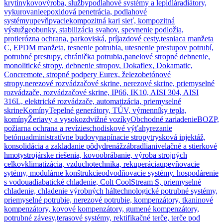
krytiny
kovovýroba, služby
podlahové systémy a lepidlá
radiátory,
vykurovanie
epoxidová penetrácia, podlahové
systémy
upevňpvacie
kompozitná kari sieť, kompozitná
výstuž
geobunky, stabilizácia svahov, spevnenie podložia,
protierózna ochrana, parkoviská, príjazdové cesty,
tesniaca manžeta
C, EPDM manžeta, tesnenie potrubia, utesnenie prestupov potrubí,
potrubné prestupy, chránička potrubia,
panelové stropné debnenie,
monolitické stropy, debnenie stropov, Dokaflex, Dokamatic,
Concremote, stropné podpery Eurex, železobetónové
stropy,
nerezové rozvádzačové skrine, nerezové skrine, priemyselné
rozvádzače, rozvádzačové skrine, IP66, IK10, AISI 304, AISI
316L, elektrické rozvádzače, automatizácia, priemyselné
skrine
Komíny
Tepelné generátory, TÚV, výmenníky tepla,
komíny
Žeriavy a vysokozdvižné vozíky
Obchodné zariadenie
BOZP,
požiarna ochrana a revízie
schodiskové výťahy
rezanie
betónu
administratívne budovy
napínacie stropy
trysková injektáž,
konsolidácia a zakladanie pôdy
drenáž
zábradlia
nivelačné a stierkové
hmoty
strojárske riešenia, kovoobrábanie, výroba strojných
celkov
klimatizácia, vzduchotechnika, rekuperácia
upevňovacie
sytémy, modulárne konštrukcie
odvodňovacie systémy. hospodárenie
s vodou
adiabatické chladenie, Colt CoolStream S, priemyselné
chladenie, chladenie výrobných hál
technologické potrubné systémy,
priemyselné potrubie, nerezové potrubie, kompenzátory, tkaninové
kompenzátory, kovové kompenzátory, gumené kompenzátory,
potrubné závesy,
terasové systémy, rektifikačné terče, terče pod