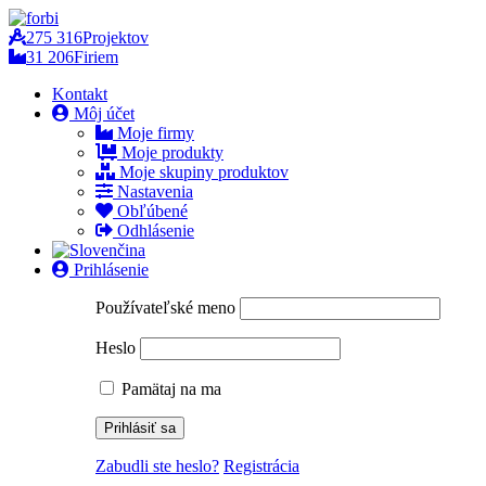
275 316
Projektov
31 206
Firiem
Kontakt
Môj účet
Moje firmy
Moje produkty
Moje skupiny produktov
Nastavenia
Obľúbené
Odhlásenie
Prihlásenie
Používateľské meno
Heslo
Pamätaj na ma
Zabudli ste heslo?
Registrácia