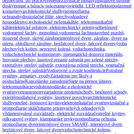
bezpečnosť pri práci
Osvetlenie
Zdvíhacie plošiny
filigránové stropné
dosky
zemné a búracie práce
rampy
svietidlá, LED reflektor
podzemné
kontajnery
architekotnické služby
protipožiarna
ochrana
hydroizolačné fólie, strechy
odpadové
hospodárstvo,techologické riešenia
káble, telekomunikačné
káble
elektrické prístroje, elektrotechnický priemysel
betónové
vodomerné šachty, monolitná vodomerná šachta
stavebné puzdrá,
posuvné dvere, skryté zárubne
interiérové dvere, zárubne, dvere na
mieru, obložkové zárubne, bezfalcové dvere, falcové dvere
výroba
plechových kolien, nerezové kolená, vzduchotechnika,
vzduchotechnické komponenty, pneumatická doprava materiálu,
lisovanie plechov, laserové rezanie,
substrát pre zelené strechy,
extenzívny strešný substrát, extenzívna zelená strecha, vegetačná
strecha, strešný substrát
Vodorovné a zvislé konštrukcie
Potrubné
systémy, armatúry, zvody
Zariadenie pre školy a
posluchárne
Kancelárske zariadenie
Siete na prenos údajov,
telekomunikácie
vodohospodárske a ekologické
systémy
vetranie
mosty
zariadenie predajní
schody, betónové schody,
exteriér
podlahové systémy, športové povrchy
architektonické
služby
strešné, betónové krytiny
elektroinštalačné systémy
izolačné a
protipožiarne sklá
čistiarne priemyselných odpadových
vôd
priemyslené rozvádzače, elektrické rozvádzače
strešné krytiny,
odkvapové sytémy, klampiarske prvky
protipožiarna ochrana,
protipožiarne dvere
interiérové dvere SMART, interiérové dvere,
bezfalcové dvere, falcové dvere
vzduchotechnické koleno,