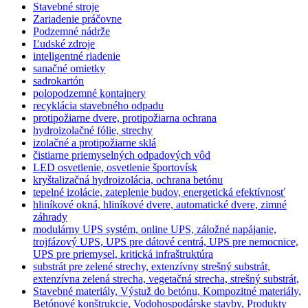
Stavebné stroje
Zariadenie práčovne
Podzemné nádrže
Ľudské zdroje
inteligentné riadenie
sanačné omietky
sadrokartón
polopodzemné kontajnery
recyklácia stavebného odpadu
protipožiarne dvere, protipožiarna ochrana
hydroizolačné fólie, strechy
izolačné a protipožiarne sklá
čistiarne priemyselných odpadových vôd
LED osvetlenie, osvetlenie športovísk
kryštalizačná hydroizolácia, ochrana betónu
tepelné izolácie, zateplenie budov, energetická efektívnosť
hliníkové okná, hliníkové dvere, automatické dvere, zimné
záhrady
modulárny UPS systém, online UPS, záložné napájanie,
trojfázový UPS, UPS pre dátové centrá, UPS pre nemocnice,
UPS pre priemysel, kritická infraštruktúra
substrát pre zelené strechy, extenzívny strešný substrát,
extenzívna zelená strecha, vegetačná strecha, strešný substrát,
Stavebné materiály, Výstuž do betónu, Kompozitné materiály,
Betónové konštrukcie, Vodohospodárske stavby, Produkty