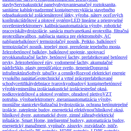
stavby
Servis
akustické panely
ubytovanie
sanačný roztok
sanita,
sanitárne kabínky
nadzemné kontajnery
recyklácia stavebného
odpadu
akustické zolácie
náterové látky, výroba, nátery oceľových
konštrukcií
drôtové a plotové systémy
LED lineárne a priemyselné
osvetlenie
elektromery, kalibrácia
automatizácia výroby, robotické
pracoviská
hydroizolácie, sanácia muriva
netkaná geotextília, filtračná
geotextília
wallbox, nabíjacia stanica pre elektromobily, AC
nabíjanie
balkónový termoizolačný nosník, Peikko, balkónový
termoizolačný nosník, tepelný most, prerušenie tepelného mosta,
železobetónové balkóny, balkónové spojenie, spojovací
prvok
kanalizačné šachty, betónové šachty, prefabrikované betónové
prvky, železobetónové rúry, vodomerné šachty, akumulačné
nádrže
Sklo, plasty prepúšťajúce svetlo, tienenie
Dopravná
infraštruktúra
Softvér, tabuľky a cenníky
Rozvod elektrickej energie
vysokého napätia
Geotechnické a vrtné práce
prefabrikované
schody
certifikáty
debniace tvarovky
odpadový kontajner
betónové
výrobky
minerálna izolácia
akustické izolácie
strešné okná,
podkrovie
drôtové a plotové systémy. ohradové pletivo
VZT
potrubia, výroba
elektromery ,merania
automatizácia výroby,
montážne stanice
kryštalizačná hydroizolácia, ochrana betónu
tepelné
izolácie, zateplenie budov, energetická efektívnosť
hliníkové okná,
hliníkové dvere, automatické dvere, zimné záhrady
elektrické
inštalácie, Smart Home, inteligentné budovy, automatizácia budov,
energetický manažment, vypínače, zásuvky, rozvádzače, ističe,
prúdové chrániče,
PE potrubia, HDPE potrubia, LDPE potrubia,