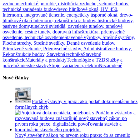
vzduchotechnické potrubie, distribúcia vzduchu, vetranie budov,
technické zariadenia budov
drevo-hliníkové okná, HV 450,
Internorm, integrované tienenie, energeticky úsporné okná, drevo-
hliníkové okná Internorm, rekonštrukcia budov, historické budovy,
pasívne domy,
tunelové svietidlá, osvetlenie tunelov, tunelové
osvetlenie, cestné tunely, dopravná infraštruktúra, priemyselné
osvetlenie, technické osvetlenie
Stavebné výrobky, Strešné systémy,
Ploché strechy, Strešné svetlíky, Denné osvetlenie budov,
Prirodzené vetranie, Priemyselné stavby, Administratívne budovy,
Rekonštrukcie budov, Stavebná technika
Stavebné
konštrukcie
Materiály a produkty
Technológie a TZB
Služby a
práce
Inžinierske stavby
Stroje, zariadenia, elektro
Nezaradené
Nové články
Portál výstavby v praxi: ako podať dokumentáciu bez
formálnych chýb
Nový stavebný zákon po prvom roku praxe: čo sa zmenilo