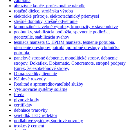
zábradlia
abrazívne kouče, profesionálne náradie
rotačné dielce, strojárska výroba
elektrické prístroje, elektrotechnický priemysel
strešné doplnky, strešné odvetranie
kompozitné stavebné výrobky, kompozity v stavebníctve
geobunky, stabilizácia podložia, spevnenie podložia,
geotextílie, stabilizácia svahov
tesniaca manžeta C, EPDM manžeta, tesnenie potrubia,
utesnenie prestupov potrubí, potrubné prestupy, chránička
potrubia,
panelové stropné debnenie, monolitické stropy, debnenie
stropov, Dokaflex, Dokamatic, Concremote, stropné podpery
Eurex, železobetónové stropy,
Okná, svetlíky, tienenie
Káblové rozvody
Realitné a sprostredkovateľské služby
Vykurovacie systémy solárne
Predaj
plynové kotly
certifikáty
debniace tvarovky
svietidlá, LED reflektor
podlahové systémy, športové povrchy
troskový cement