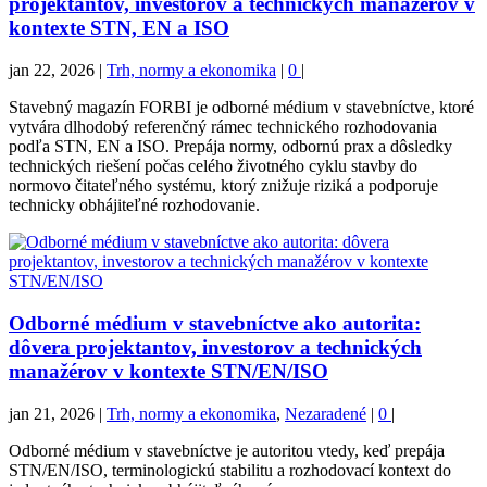
projektantov, investorov a technických manažérov v
kontexte STN, EN a ISO
jan 22, 2026
|
Trh, normy a ekonomika
|
0
|
Stavebný magazín FORBI je odborné médium v stavebníctve, ktoré
vytvára dlhodobý referenčný rámec technického rozhodovania
podľa STN, EN a ISO. Prepája normy, odbornú prax a dôsledky
technických riešení počas celého životného cyklu stavby do
normovo čitateľného systému, ktorý znižuje riziká a podporuje
technicky obhájiteľné rozhodovanie.
Odborné médium v stavebníctve ako autorita:
dôvera projektantov, investorov a technických
manažérov v kontexte STN/EN/ISO
jan 21, 2026
|
Trh, normy a ekonomika
,
Nezaradené
|
0
|
Odborné médium v stavebníctve je autoritou vtedy, keď prepája
STN/EN/ISO, terminologickú stabilitu a rozhodovací kontext do