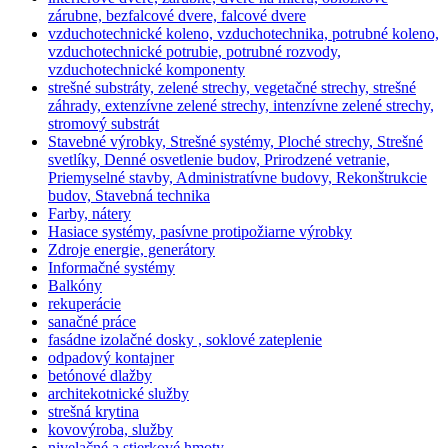
zárubne, bezfalcové dvere, falcové dvere
vzduchotechnické koleno, vzduchotechnika, potrubné koleno,
vzduchotechnické potrubie, potrubné rozvody,
vzduchotechnické komponenty
strešné substráty, zelené strechy, vegetačné strechy, strešné
záhrady, extenzívne zelené strechy, intenzívne zelené strechy,
stromový substrát
Stavebné výrobky, Strešné systémy, Ploché strechy, Strešné
svetlíky, Denné osvetlenie budov, Prirodzené vetranie,
Priemyselné stavby, Administratívne budovy, Rekonštrukcie
budov, Stavebná technika
Farby, nátery
Hasiace systémy, pasívne protipožiarne výrobky
Zdroje energie, generátory
Informačné systémy
Balkóny
rekuperácie
sanačné práce
fasádne izolačné dosky , soklové zateplenie
odpadový kontajner
betónové dlažby
architekotnické služby
strešná krytina
kovovýroba, služby
nivelačné a stierkové hmoty