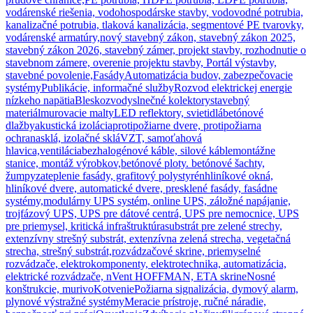
vodárenské riešenia, vodohospodárske stavby, vodovodné potrubia,
kanalizačné potrubia, tlaková kanalizácia, segmentové PE tvarovky,
vodárenské armatúry,
nový stavebný zákon, stavebný zákon 2025,
stavebný zákon 2026, stavebný zámer, projekt stavby, rozhodnutie o
stavebnom zámere, overenie projektu stavby, Portál výstavby,
stavebné povolenie,
Fasády
Automatizácia budov, zabezpečovacie
systémy
Publikácie, informačné služby
Rozvod elektrickej energie
nízkeho napätia
Bleskozvody
slnečné kolektory
stavebný
materiál
murovacie malty
LED reflektory, svietidlá
betónové
dlažby
akustická izolácia
protipožiarne dvere, protipožiarna
ochrana
sklá, izolačné sklá
VZT, samoťahová
hlavica,ventilácia
bezhalogénové káble, silové káble
montážne
stanice, montáž výrobkov,
betónové ploty. betónové šachty,
žumpy
zateplenie fasády, grafitový polystyrén
hliníkové okná,
hliníkové dvere, automatické dvere, presklené fasády, fasádne
systémy,
modulárny UPS systém, online UPS, záložné napájanie,
trojfázový UPS, UPS pre dátové centrá, UPS pre nemocnice, UPS
pre priemysel, kritická infraštruktúra
substrát pre zelené strechy,
extenzívny strešný substrát, extenzívna zelená strecha, vegetačná
strecha, strešný substrát,
rozvádzačové skrine, priemyselné
rozvádzače, elektrokomponenty, elektrotechnika, automatizácia,
elektrické rozvádzače, nVent HOFFMAN, ETA skrine
Nosné
konštrukcie, murivo
Kotvenie
Požiarna signalizácia, dymový alarm,
plynové výstražné systémy
Meracie prístroje, ručné náradie,