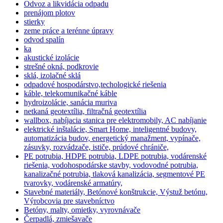
Odvoz a likvidácia odpadu
prenájom plotov
stierky
zeme práce a terénne úpravy
odvod spalín
ka
akustické izolácie
strešné okná, podkrovie
sklá, izolačné sklá
odpadové hospodárstvo,techologické riešenia
káble, telekomunikačné káble
hydroizolácie, sanácia muriva
netkaná geotextília, filtračná geotextília
wallbox, nabíjacia stanica pre elektromobily, AC nabíjanie
elektrické inštalácie, Smart Home, inteligentné budovy,
automatizácia budov, energetický manažment, vypínače,
zásuvky, rozvádzače, ističe, prúdové chrániče,
PE potrubia, HDPE potrubia, LDPE potrubia, vodárenské
riešenia, vodohospodárske stavby, vodovodné potrubia,
kanalizačné potrubia, tlaková kanalizácia, segmentové PE
tvarovky, vodárenské armatúry,
Stavebné materiály, Betónové konštrukcie, Výstuž betónu,
Výrobcovia pre stavebníctvo
Betóny, malty, omietky, vyrovnávače
Čerpadlá, zmiešavače