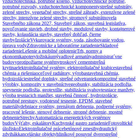
vzduchotechnika, potrubné koleno, vzduchotechnické potrubie,
potrubné rozvody, vzduchotechnické komponenty
strešné substráty,
zelené strechy, vegetačné strechy, strešné záhrady, extenzívne zelené
strechy, intenzívne zelené strechy, stromový substrát
novela
Stavebného zákona 2027, Stavebný zákon, stavebná legislatíva,
povoľovanie stavieb, drobné stavby, modulové stavby, kontajnerové
stavby, kolaudácia stavby, stavebný dohľad, čierne
stavby
Izolácie
Vykurovacie systémy, voda, zásobovanie vodou,
úprava vody
Zdravotnícke a laboratórne zariadenie
Skladové
zariadenie
Lešenie a mobilné oplotenie
Trh, normy a
ekonomika
potery
ložiská
umývadlové armatúty
administrat´vne
budovy
protipožiarne systémy
troskový cement
strešná
krytina
elektroinštalačné systémy, elektroinštalačné krabice
stavebná
chémia a riešenia
oceľové radiátory, výroba
stavebná chémia,
hydoizolácie
strešné doplnky, strešné odvetranie
kompozitné stavebné
výrobky, kompozity v stavebníctve
geobunky, stabilizácia podložia,
spevnenie podložia, geotextílie, stabilizácia svahov
tesniace manžety,
výroba tesniacich manžiet, stavebná činnosť, hydroizolácie,
potrubné prestupy, vodotesné tesnenie, EPDM, stavebné
materiály
debniace systémy, prenájom debnenia, podperné systémy,
pracovné lešenie, stenové debnenie, stropné debnenie, mostné
debnenie
Strechy
Automatizácia energetických systémov
budov
Výťahy, eskalátory
Kuchynské gastro zariadenie
Fotovoltické
úložisko
Elektroinštalačné práce
betónové zmesi
hydraulický
zdvihák
kancelárske objekty
hliníkové posuvné dvere
strešné