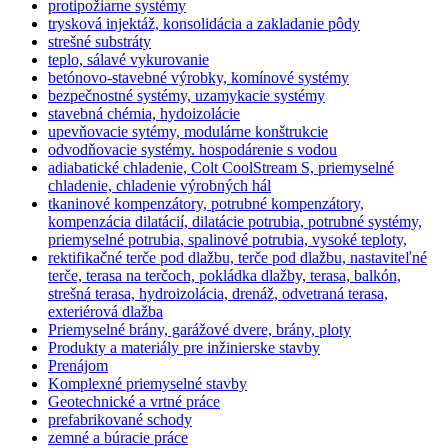
protipožiarne systémy
trysková injektáž, konsolidácia a zakladanie pôdy
strešné substráty
teplo, sálavé vykurovanie
betónovo-stavebné výrobky, komínové systémy
bezpečnostné systémy, uzamykacie systémy
stavebná chémia, hydoizolácie
upevňovacie sytémy, modulárne konštrukcie
odvodňovacie systémy. hospodárenie s vodou
adiabatické chladenie, Colt CoolStream S, priemyselné
chladenie, chladenie výrobných hál
tkaninové kompenzátory, potrubné kompenzátory,
kompenzácia dilatácií, dilatácie potrubia, potrubné systémy,
priemyselné potrubia, spalinové potrubia, vysoké teploty,
rektifikačné terče pod dlažbu, terče pod dlažbu, nastaviteľné
terče, terasa na terčoch, pokládka dlažby, terasa, balkón,
strešná terasa, hydroizolácia, drenáž, odvetraná terasa,
exteriérová dlažba
Priemyselné brány, garážové dvere, brány, ploty
Produkty a materiály pre inžinierske stavby
Prenájom
Komplexné priemyselné stavby
Geotechnické a vrtné práce
prefabrikované schody
zemné a búracie práce