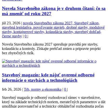
Novela Stavebného zákona je v druhom čítaní: čo sa
má zmeniť od roku 2027
júl 23, 2026
|
novela Stavebného zákona 2027, Stavebný zákon,
stavebná legislatíva, povoľovanie stavieb, drobné stavby, modulové
stavby, kontajnerové stavby, kolaudácia stavby, stavebný dohľad,
čierne stavby
|
0
|
Novela Stavebného zákona 2027 spresňuje pravidlá pre stavby,
kolaudáciu a kontroly. Získajte prehľad zmien a pripravte projekt
bez zbytočných rizík.
Stavebný magazín: kde nájsť overené odborné
informácie o stavbách a technológiách
feb 26, 2026
|
Trh, normy a ekonomika
|
0
|
Stavebný magazín je odborný rozhodovací rámec v stavebníctve,
ktorý na základe technických noriem, merateľných parametrov a dát
umožňuje porovnateľné a technicky obhájiteľné rozhodnutia počas