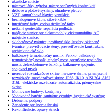
akustické zolácie
náterové látky, výroba, nátery oceľových konštrukcií
drôtové a plotové systémy. ohradové pletivo
VZT, samoťahová hlavica,ventilácia
bezhalogénové káble, silové káble
interiérové farby. vodou riediteľné farby
netkané geotextílie, separácia podložia
nabíjacie stanice pre elektromobily, elektromobilita, AC
nabíjacie stanice,
sklobetónové tvárnice, profilové sklo, luxfery, sklenené
tvárnice, presvetľovacie steny, presvetľovacie konštrukcie,
architektonické sklo,
balkónový termoizolačný nosník, Peikko, balkónový
termoizolačný nosník, tepelný most, prerušenie tepelného
mosta, železobetónové balkóny, balkónové spojenie,
spojovací prvok
nerezové rozvádzačové skrine, nerezové skrine, priemyselné
rozvádzače, rozvádzačové skrine, IP66, IK10, AISI 304, AISI
316L, elektrické rozvádzače, automatizácia, priemyselné
skrine
Montované budovy, kontajnery
Vodovodné batérie, sanitárne výrobky, hygienické systémy
Debnenie, podpery
Zariadenie pre šport a ihriská
Rekonštrukcie, opravy striech