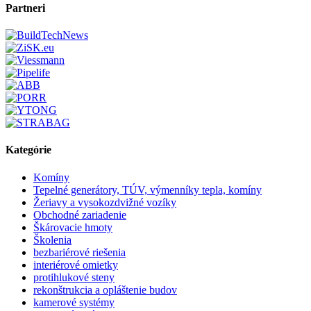
Partneri
Kategórie
Komíny
Tepelné generátory, TÚV, výmenníky tepla, komíny
Žeriavy a vysokozdvižné vozíky
Obchodné zariadenie
Škárovacie hmoty
Školenia
bezbariérové riešenia
interiérové omietky
protihlukové steny
rekonštrukcia a opláštenie budov
kamerové systémy