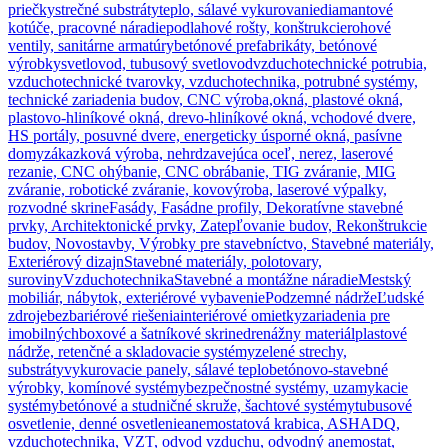
priečky
strečné substráty
teplo, sálavé vykurovanie
diamantové
kotúče, pracovné náradie
podlahové rošty, konštrukcie
rohové
ventily, sanitárne armatúry
betónové prefabrikáty, betónové
výrobky
svetlovod, tubusový svetlovod
vzduchotechnické potrubia,
vzduchotechnické tvarovky, vzduchotechnika, potrubné systémy,
technické zariadenia budov, CNC výroba,
okná, plastové okná,
plastovo-hliníkové okná, drevo-hliníkové okná, vchodové dvere,
HS portály, posuvné dvere, energeticky úsporné okná, pasívne
domy
zákazková výroba, nehrdzavejúca oceľ, nerez, laserové
rezanie, CNC ohýbanie, CNC obrábanie, TIG zváranie, MIG
zváranie, robotické zváranie, kovovýroba, laserové výpalky,
rozvodné skrine
Fasády, Fasádne profily, Dekoratívne stavebné
prvky, Architektonické prvky, Zatepľovanie budov, Rekonštrukcie
budov, Novostavby, Výrobky pre stavebníctvo, Stavebné materiály,
Exteriérový dizajn
Stavebné materiály, polotovary,
suroviny
Vzduchotechnika
Stavebné a montážne náradie
Mestský
mobiliár, nábytok, exteriérové vybavenie
Podzemné nádrže
Ľudské
zdroje
bezbariérové riešenia
interiérové omietky
zariadenia pre
imobilných
boxové a šatníkové skrine
drenážny materiál
plastové
nádrže, retenčné a skladovacie systémy
zelené strechy,
substráty
vykurovacie panely, sálavé teplo
betónovo-stavebné
výrobky, komínové systémy
bezpečnostné systémy, uzamykacie
systémy
betónové a studničné skruže, šachtové systémy
tubusové
osvetlenie, denné osvetlenie
anemostatová krabica, ASHADQ,
vzduchotechnika, VZT, odvod vzduchu, odvodný anemostat,