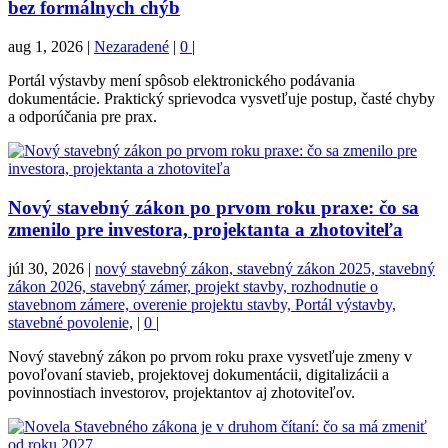
bez formálnych chýb
aug 1, 2026
|
Nezaradené
|
0
|
Portál výstavby mení spôsob elektronického podávania
dokumentácie. Praktický sprievodca vysvetľuje postup, časté chyby
a odporúčania pre prax.
Nový stavebný zákon po prvom roku praxe: čo sa
zmenilo pre investora, projektanta a zhotoviteľa
júl 30, 2026
|
nový stavebný zákon, stavebný zákon 2025, stavebný
zákon 2026, stavebný zámer, projekt stavby, rozhodnutie o
stavebnom zámere, overenie projektu stavby, Portál výstavby,
stavebné povolenie,
|
0
|
Nový stavebný zákon po prvom roku praxe vysvetľuje zmeny v
povoľovaní stavieb, projektovej dokumentácii, digitalizácii a
povinnostiach investorov, projektantov aj zhotoviteľov.