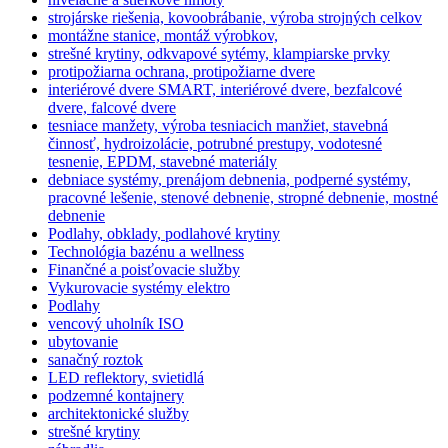
strojárske riešenia, kovoobrábanie, výroba strojných celkov
montážne stanice, montáž výrobkov,
strešné krytiny, odkvapové sytémy, klampiarske prvky
protipožiarna ochrana, protipožiarne dvere
interiérové dvere SMART, interiérové dvere, bezfalcové
dvere, falcové dvere
tesniace manžety, výroba tesniacich manžiet, stavebná
činnosť, hydroizolácie, potrubné prestupy, vodotesné
tesnenie, EPDM, stavebné materiály
debniace systémy, prenájom debnenia, podperné systémy,
pracovné lešenie, stenové debnenie, stropné debnenie, mostné
debnenie
Podlahy, obklady, podlahové krytiny
Technológia bazénu a wellness
Finančné a poisťovacie služby
Vykurovacie systémy elektro
Podlahy
vencový uholník ISO
ubytovanie
sanačný roztok
LED reflektory, svietidlá
podzemné kontajnery
architektonické služby
strešné krytiny