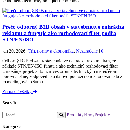
jednotného technicky obhájiteľného rámca.
Prečo odborný B2B obsah v stavebníctve nahrádza
reklamu a funguje ako rozhodovací filter podľa
STN/EN/ISO
jan 20, 2026
|
Trh, normy a ekonomika
,
Nezaradené
|
0
|
Odborný B2B obsah v stavebníctve nahrádza reklamu tým, že na
základe STN/EN/ISO funguje ako technický rozhodovací filter.
Umožňuje projektantom, investorom a technickým manažérom
porovnateľné, zodpovedné a dátovo podložené rozhodovanie bez
marketingového šumu.
Zobraziť všetky
Search
Hľadať:
Produkty
Firmy
Projekty
When
autocomplete
Kategórie