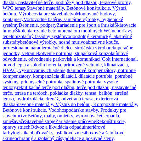
dlažbu, nastaviteľné terče, podložky pod dlažbu, terasové profily,
WPC terasy
Stavebné materiály, Betónové konštrukcie, Výstuž
betónu, Výrobcovia pre stavebníctvo
Montované budovy,
kontajnery
Vodovodné batérie, sanitárne výrobky, hygienické
systémy
Debnenie, podpery
Zariadenie pre šport a ihriská
Škárovacie
hmoty
Školenia
rezanie betónu
prenájom mobilných WC
nehorľavý
tepelnoizolačný fasádny systém
vodoodolný keramický lak
strešné
substráty
betónové výrobky. nosné murivo
abrazívne kouče,
profesionálne náradie
rotačné dielce, strojárska výroba
rekuperačné
jednotky, vetranie
kotvenie potrubia, stupačková konzola
líniové
odvodnenie, odvodnenie parkovísk a komunikáci´
Colt International,
odvod tepla a splodín horenia, prirodzené vetranie, klimatizácia,
HVAC, vykurovanie, chladenie,
tkaninové kompenzátory, potrubné
kompenzátory, kompenzácia dilatácií, dilatácie potrubia, potrubné
systémy, priemyselné potrubia, spalinové potrubia, vysoké
teploty,
rektifikačné terče pod dlažbu, terče pod dlažbu, nastaviteľné
terče, terasa na terčoch, pokládka dlažby, terasa, balkón, strešná
terasa, hydroizolácia, drenáž, odvetraná terasa, exteriérová
dlažba
Stavebné materiály, Výstuž do betónu, Kompozitné materiály,
Betónové konštrukcie, Vodohospodárske stavby, Produkty pre
stavebníctvo
Betóny, malty, omietky, vyrovnávače
Čerpadlá,
zmiešavače
Stavebné stroje
Zariadenie práčovne
Rekonštrukcie,
opravy striech
Odvoz a likvidácia odpadu
interiérové
farby
logistika
obaľovačky, asfaltové zmesi
boxové a šatníkové
skrine
ochranný a izolačný zásyp
deliace a posuvné steny,