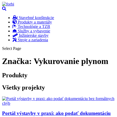
Stavebné konštrukcie
Produkty a materiály
Technológie a TZB
Služby a vybavenie
Inžinierske stavby
Stroje a zariadenia
Select Page
Značka:
Vykurovanie plynom
Produkty
Všetky projekty
Portál výstavby v praxi: ako podať dokumentáciu