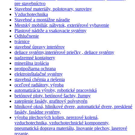
pre stavebníctvo
Stavebné materiály, polotovary, suroviny
Vzduchotechnika
Stavebné a montážne náradie
Mestský mobiliár, nábytok, exteriérové vybavenie
Plastové nádrže a vsakovacie systémy
Odhlučnenie
tvárnice
stavebné úpravy interiérov
deliace systémy,interiérové priečky , deliace systémy
nadzemné kontajnery
minerálna izolácia
protipožiarna ochrana
elektroinštalačné systémy
stavebná chémia a riešenia
oceľové radiátory, výroba
automatizácia výroby, robotické pracoviská
betónové ploty. betónové šachty, žumpy
zateplenie fasády, grafitový polystyrén
hliníkové okná, hliníkové dvere, automatické dvere, presklené
fasády, fasádne systémy,
výroba plechových kolien, nerezové kolená,
vzduchotechnika, vzduchotechnické komponenty,
pneumatická doprava materiálu, lisovanie plechov, laserové
rezanie,