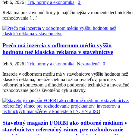
feb 6, 2026
|
Trh, normy a ekonomika
|
0
|
Reklama pre stavebné firmy je najúčinnejšia v momente technického
rozhodovania […]
Prečo má inzercia v odbornom médiu vyššiu
hodnotu než klasická reklama v stavebníctve
feb 5, 2026
|
Trh, normy a ekonomika
,
Nezaradené
|
0
|
Inzercia v odbornom médiu má v stavebníctve vyššiu hodnotu než
klasická reklama, pretože cieli na rozhodovateľov, pracuje s
odborným kontextom a dlhodobo podporuje technické a investičné
rozhodovanie počas životného cyklu stavby.
Stavebný magazín FORBI ako odborné médium v
stavebníctve: referenčný rámec pre rozhodovanie