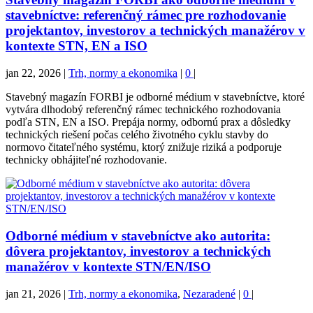
stavebníctve: referenčný rámec pre rozhodovanie
projektantov, investorov a technických manažérov v
kontexte STN, EN a ISO
jan 22, 2026
|
Trh, normy a ekonomika
|
0
|
Stavebný magazín FORBI je odborné médium v stavebníctve, ktoré
vytvára dlhodobý referenčný rámec technického rozhodovania
podľa STN, EN a ISO. Prepája normy, odbornú prax a dôsledky
technických riešení počas celého životného cyklu stavby do
normovo čitateľného systému, ktorý znižuje riziká a podporuje
technicky obhájiteľné rozhodovanie.
Odborné médium v stavebníctve ako autorita:
dôvera projektantov, investorov a technických
manažérov v kontexte STN/EN/ISO
jan 21, 2026
|
Trh, normy a ekonomika
,
Nezaradené
|
0
|