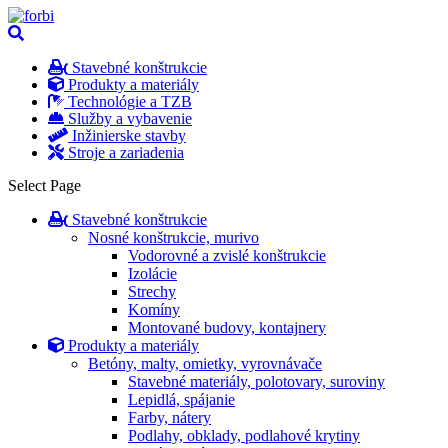
Stavebné konštrukcie
Produkty a materiály
Technológie a TZB
Služby a vybavenie
Inžinierske stavby
Stroje a zariadenia
Select Page
Stavebné konštrukcie
Nosné konštrukcie, murivo
Vodorovné a zvislé konštrukcie
Izolácie
Strechy
Komíny
Montované budovy, kontajnery
Produkty a materiály
Betóny, malty, omietky, vyrovnávače
Stavebné materiály, polotovary, suroviny
Lepidlá, spájanie
Farby, nátery
Podlahy, obklady, podlahové krytiny