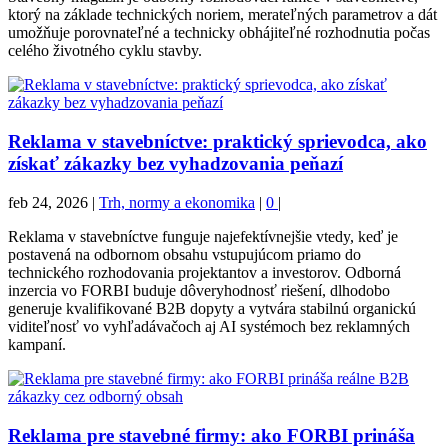
ktorý na základe technických noriem, merateľných parametrov a dát
umožňuje porovnateľné a technicky obhájiteľné rozhodnutia počas
celého životného cyklu stavby.
Reklama v stavebníctve: praktický sprievodca, ako
získať zákazky bez vyhadzovania peňazí
feb 24, 2026
|
Trh, normy a ekonomika
|
0
|
Reklama v stavebníctve funguje najefektívnejšie vtedy, keď je
postavená na odbornom obsahu vstupujúcom priamo do
technického rozhodovania projektantov a investorov. Odborná
inzercia vo FORBI buduje dôveryhodnosť riešení, dlhodobo
generuje kvalifikované B2B dopyty a vytvára stabilnú organickú
viditeľnosť vo vyhľadávačoch aj AI systémoch bez reklamných
kampaní.
Reklama pre stavebné firmy: ako FORBI prináša