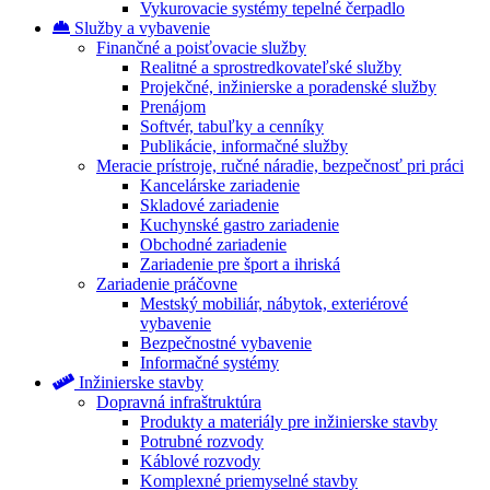
Vykurovacie systémy tepelné čerpadlo
Služby a vybavenie
Finančné a poisťovacie služby
Realitné a sprostredkovateľské služby
Projekčné, inžinierske a poradenské služby
Prenájom
Softvér, tabuľky a cenníky
Publikácie, informačné služby
Meracie prístroje, ručné náradie, bezpečnosť pri práci
Kancelárske zariadenie
Skladové zariadenie
Kuchynské gastro zariadenie
Obchodné zariadenie
Zariadenie pre šport a ihriská
Zariadenie práčovne
Mestský mobiliár, nábytok, exteriérové
vybavenie
Bezpečnostné vybavenie
Informačné systémy
Inžinierske stavby
Dopravná infraštruktúra
Produkty a materiály pre inžinierske stavby
Potrubné rozvody
Káblové rozvody
Komplexné priemyselné stavby