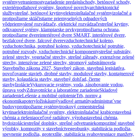
systémy
vetranie
mosty
zariadenie predajní
schody, betónové schody,
exteriér
podlahové systémy, športové povrchy
architektonické
služby
strešné, betónové krytiny
elektroinštalačné systémy
izolačné a
protipožiarne sklá
čistiarne priemyselných odpadových
vôd
priemyslené rozvádzače, elektrické rozvádzače
strešné krytiny,
odkvapové sytémy, klampiarske prvky
protipožiarna ochrana,
protipožiarne dvere
interiérové dvere SMART, interiérové dvere,
bezfalcové dvere, falcové dvere
vzduchotechnické koleno,
vzduchotechnika, potrubné koleno, vzduchotechnické potrubie,
potrubné rozvody, vzduchotechnické komponenty
strešné substráty,
zelené strechy, vegetačné strechy, strešné záhrady, extenzívne zelené
strechy, intenzívne zelené strechy, stromový substrát
novela
Stavebného zákona 2027, Stavebný zákon, stavebná legislatíva,
povoľovanie stavieb, drobné stavby, modulové stavby, kontajnerové
stavby, kolaudácia stavby, stavebný dohľad, čierne
stavby
Izolácie
Vykurovacie systémy, voda, zásobovanie vodou,
úprava vody
Zdravotnícke a laboratórne zariadenie
Skladové
zariadenie
Lešenie a mobilné oplotenie
Trh, normy a
ekonomika
potery
ložiská
umývadlové armatúty
administrat´vne
budovy
protipožiarne systémy
troskový cement
strešná
krytina
elektroinštalačné systémy, elektroinštalačné krabice
stavebná
chémia a riešenia
oceľové radiátory, výroba
stavebná chémia,
hydoizolácie
strešné doplnky, strešné odvetranie
kompozitné stavebné
výrobky, kompozity v stavebníctve
geobunky, stabilizácia podložia,
spevnenie podložia, geotextílie, stabilizácia svahov
tesniace manžety,