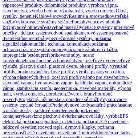
vápencové produkty, dolomitické produkty, výrobca vápna,
stavebníctvo, výroba betónu, výroba mált, výroba omietok
Okná,
svetlíky, tienenie
Káblové rozvody
Realitné a sprostredkovateľské
služby
Vykurovacie systémy solárne
Podlahy
vencový uholník
ISO
plynové ohrievače
stavebné materiály
deliace systémy,interiérové
priečky , deliace systémy
odvod spalín
kamerové systémy
posuvné
dvere
textílne membrány
bezpečnostné systémy. požiarna
signalizácia
komunálna technika, komunikácie
požiarna
ochrana,požiarne systémy
impregnácia pre zámkovú dlažbu.
impregnácia betónu
prefabrikované stĺpy, nosné
konštrukcie
bezpečnostné vchodové dvere, oceľové dvere
oceľové
výstuže, plastové okná, plastové dvere, okenné profily, výstužné
profily, pozinkované oceľové profily, výroba plastových okien,
výroba plastových dverí, oceľové profily,
vápno pre stavebníctvo,
stavebné vápno, hydrátované vápno, kalcitické vápno, dolomitické
vápno, stabilizácia zemín, geotechnika, stavebné materiály, výroba
mált, výroba omietok, pórobetón,
Dvere a brány
Potrubné
rozvody
Projekčné, inžinierske a poradenské služby
Vykurovacie
systémy tepelné čerpadlo
Predaj
plynové kotly
sanačné práce
fasádne
izolačné dosky , soklové zateplenie
polopodzemné
kontajnery
ka
revízne plechové dvierka
náterové látky, výroba
EPS
elektrická požiarna signalizácia, detekcia požiaru
LED osvetlenie,
núdzové osvetlenie
odvod tepla, dymové klapky. požiarna
bezpečnosť
LED osvetlenie, osvetlenie športovísk
interiérové farby.