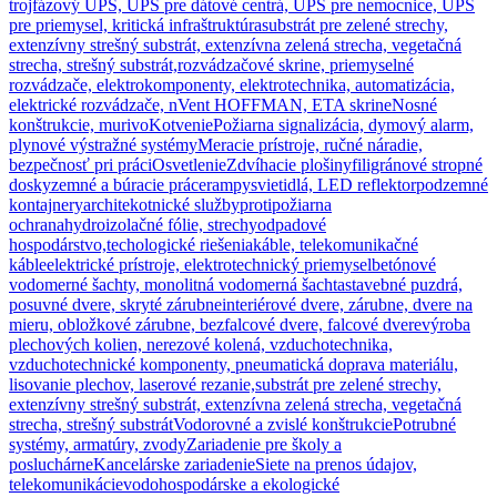
trojfázový UPS, UPS pre dátové centrá, UPS pre nemocnice, UPS
pre priemysel, kritická infraštruktúra
substrát pre zelené strechy,
extenzívny strešný substrát, extenzívna zelená strecha, vegetačná
strecha, strešný substrát,
rozvádzačové skrine, priemyselné
rozvádzače, elektrokomponenty, elektrotechnika, automatizácia,
elektrické rozvádzače, nVent HOFFMAN, ETA skrine
Nosné
konštrukcie, murivo
Kotvenie
Požiarna signalizácia, dymový alarm,
plynové výstražné systémy
Meracie prístroje, ručné náradie,
bezpečnosť pri práci
Osvetlenie
Zdvíhacie plošiny
filigránové stropné
dosky
zemné a búracie práce
rampy
svietidlá, LED reflektor
podzemné
kontajnery
architekotnické služby
protipožiarna
ochrana
hydroizolačné fólie, strechy
odpadové
hospodárstvo,techologické riešenia
káble, telekomunikačné
káble
elektrické prístroje, elektrotechnický priemysel
betónové
vodomerné šachty, monolitná vodomerná šachta
stavebné puzdrá,
posuvné dvere, skryté zárubne
interiérové dvere, zárubne, dvere na
mieru, obložkové zárubne, bezfalcové dvere, falcové dvere
výroba
plechových kolien, nerezové kolená, vzduchotechnika,
vzduchotechnické komponenty, pneumatická doprava materiálu,
lisovanie plechov, laserové rezanie,
substrát pre zelené strechy,
extenzívny strešný substrát, extenzívna zelená strecha, vegetačná
strecha, strešný substrát
Vodorovné a zvislé konštrukcie
Potrubné
systémy, armatúry, zvody
Zariadenie pre školy a
posluchárne
Kancelárske zariadenie
Siete na prenos údajov,
telekomunikácie
vodohospodárske a ekologické