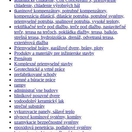
adiabatické chladenie, Colt CoolStream S, priemyselné
chladenie, chladenie výrobných hál
tkaninové kompenzátory, potrubné kompenzátory,
kompenzácia dilatácií, dilatácie potrubia, potrubné systémy,
priemyselné potrubia, spalinové potrubia, vysoké teploty,
rektifikačné terče pod dlažbu, terče pod dlažbu, nastaviteľné
terče, terasa na terčoch, pokládka dlažby, terasa, balkón,
strešná terasa, hydroizolácia, drenáž, odvetraná terasa,
exteriérová dlažba
Priemyselné brány, garážové dvere, brány, ploty
Produkty a materiály pre inžinierske stavby
Prenájom
Komplexné priemyselné stavby
Geotechnické a vrtné práce
prefabrikované schody
zemné a búracie práce
rampy
administrat´vne budovy
hliníkové posuvné dvere
vodoodolný keramický lak
strečné substráty
vykurovacie panely, sálavé teplo
plynové komínové systémy, komíny
uzamykacie bezpečnostné systémy
epoxidová penetrácia, podlahové systémy