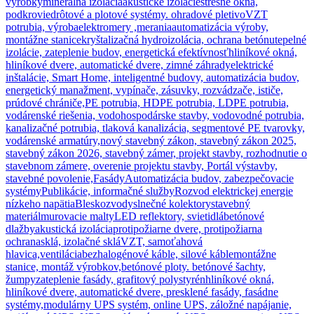
výrobky
minerálna izolácia
akustické izolácie
strešné okná,
podkrovie
drôtové a plotové systémy. ohradové pletivo
VZT
potrubia, výroba
elektromery ,merania
automatizácia výroby,
montážne stanice
kryštalizačná hydroizolácia, ochrana betónu
tepelné
izolácie, zateplenie budov, energetická efektívnosť
hliníkové okná,
hliníkové dvere, automatické dvere, zimné záhrady
elektrické
inštalácie, Smart Home, inteligentné budovy, automatizácia budov,
energetický manažment, vypínače, zásuvky, rozvádzače, ističe,
prúdové chrániče,
PE potrubia, HDPE potrubia, LDPE potrubia,
vodárenské riešenia, vodohospodárske stavby, vodovodné potrubia,
kanalizačné potrubia, tlaková kanalizácia, segmentové PE tvarovky,
vodárenské armatúry,
nový stavebný zákon, stavebný zákon 2025,
stavebný zákon 2026, stavebný zámer, projekt stavby, rozhodnutie o
stavebnom zámere, overenie projektu stavby, Portál výstavby,
stavebné povolenie,
Fasády
Automatizácia budov, zabezpečovacie
systémy
Publikácie, informačné služby
Rozvod elektrickej energie
nízkeho napätia
Bleskozvody
slnečné kolektory
stavebný
materiál
murovacie malty
LED reflektory, svietidlá
betónové
dlažby
akustická izolácia
protipožiarne dvere, protipožiarna
ochrana
sklá, izolačné sklá
VZT, samoťahová
hlavica,ventilácia
bezhalogénové káble, silové káble
montážne
stanice, montáž výrobkov,
betónové ploty. betónové šachty,
žumpy
zateplenie fasády, grafitový polystyrén
hliníkové okná,
hliníkové dvere, automatické dvere, presklené fasády, fasádne
systémy,
modulárny UPS systém, online UPS, záložné napájanie,