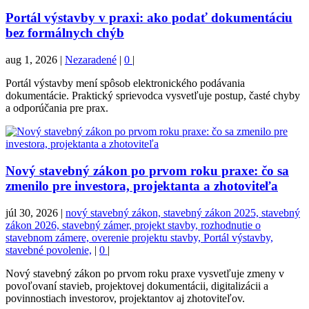
Portál výstavby v praxi: ako podať dokumentáciu
bez formálnych chýb
aug 1, 2026
|
Nezaradené
|
0
|
Portál výstavby mení spôsob elektronického podávania
dokumentácie. Praktický sprievodca vysvetľuje postup, časté chyby
a odporúčania pre prax.
Nový stavebný zákon po prvom roku praxe: čo sa
zmenilo pre investora, projektanta a zhotoviteľa
júl 30, 2026
|
nový stavebný zákon, stavebný zákon 2025, stavebný
zákon 2026, stavebný zámer, projekt stavby, rozhodnutie o
stavebnom zámere, overenie projektu stavby, Portál výstavby,
stavebné povolenie,
|
0
|
Nový stavebný zákon po prvom roku praxe vysvetľuje zmeny v
povoľovaní stavieb, projektovej dokumentácii, digitalizácii a
povinnostiach investorov, projektantov aj zhotoviteľov.