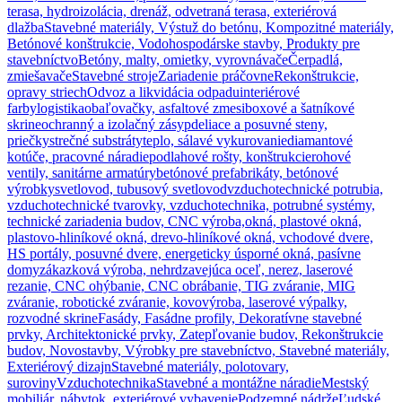
terasa, hydroizolácia, drenáž, odvetraná terasa, exteriérová
dlažba
Stavebné materiály, Výstuž do betónu, Kompozitné materiály,
Betónové konštrukcie, Vodohospodárske stavby, Produkty pre
stavebníctvo
Betóny, malty, omietky, vyrovnávače
Čerpadlá,
zmiešavače
Stavebné stroje
Zariadenie práčovne
Rekonštrukcie,
opravy striech
Odvoz a likvidácia odpadu
interiérové
farby
logistika
obaľovačky, asfaltové zmesi
boxové a šatníkové
skrine
ochranný a izolačný zásyp
deliace a posuvné steny,
priečky
strečné substráty
teplo, sálavé vykurovanie
diamantové
kotúče, pracovné náradie
podlahové rošty, konštrukcie
rohové
ventily, sanitárne armatúry
betónové prefabrikáty, betónové
výrobky
svetlovod, tubusový svetlovod
vzduchotechnické potrubia,
vzduchotechnické tvarovky, vzduchotechnika, potrubné systémy,
technické zariadenia budov, CNC výroba,
okná, plastové okná,
plastovo-hliníkové okná, drevo-hliníkové okná, vchodové dvere,
HS portály, posuvné dvere, energeticky úsporné okná, pasívne
domy
zákazková výroba, nehrdzavejúca oceľ, nerez, laserové
rezanie, CNC ohýbanie, CNC obrábanie, TIG zváranie, MIG
zváranie, robotické zváranie, kovovýroba, laserové výpalky,
rozvodné skrine
Fasády, Fasádne profily, Dekoratívne stavebné
prvky, Architektonické prvky, Zatepľovanie budov, Rekonštrukcie
budov, Novostavby, Výrobky pre stavebníctvo, Stavebné materiály,
Exteriérový dizajn
Stavebné materiály, polotovary,
suroviny
Vzduchotechnika
Stavebné a montážne náradie
Mestský
mobiliár, nábytok, exteriérové vybavenie
Podzemné nádrže
Ľudské