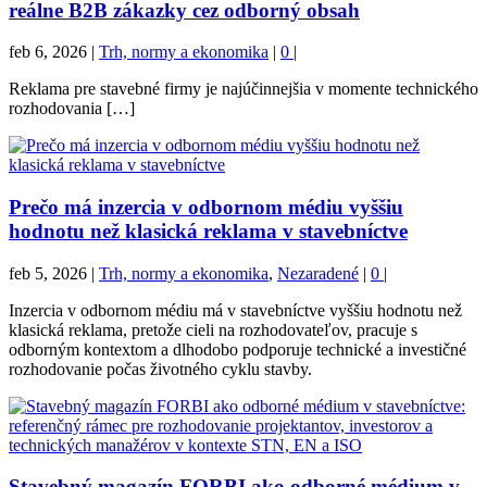
reálne B2B zákazky cez odborný obsah
feb 6, 2026
|
Trh, normy a ekonomika
|
0
|
Reklama pre stavebné firmy je najúčinnejšia v momente technického
rozhodovania […]
Prečo má inzercia v odbornom médiu vyššiu
hodnotu než klasická reklama v stavebníctve
feb 5, 2026
|
Trh, normy a ekonomika
,
Nezaradené
|
0
|
Inzercia v odbornom médiu má v stavebníctve vyššiu hodnotu než
klasická reklama, pretože cieli na rozhodovateľov, pracuje s
odborným kontextom a dlhodobo podporuje technické a investičné
rozhodovanie počas životného cyklu stavby.
Stavebný magazín FORBI ako odborné médium v