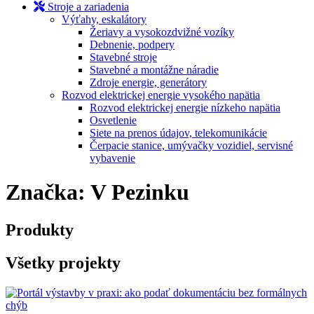
Stroje a zariadenia
Výťahy, eskalátory
Žeriavy a vysokozdvižné vozíky
Debnenie, podpery
Stavebné stroje
Stavebné a montážne náradie
Zdroje energie, generátory
Rozvod elektrickej energie vysokého napätia
Rozvod elektrickej energie nízkeho napätia
Osvetlenie
Siete na prenos údajov, telekomunikácie
Čerpacie stanice, umývačky vozidiel, servisné
vybavenie
Značka:
V Pezinku
Produkty
Všetky projekty