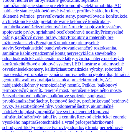
vodou riediteľné farby
netkané geotextílie, separácia
podložia
nabíjacie stanice pre elektromobily, elektromobilita, AC
nabíjacie stanice,
sklobetónové tvárnice, profilové sklo, luxfery,
sklenené tvárnice, presvetľovacie steny, presvetľovacie konštrukcie,
architektonické sklo,
prefabrikované betónové konštrukcie,
prefabrikované železobetónové konštrukcie, spojovacie systémy,
spojovacie prvky, spriahnuté oceľobetónové nosníky
Priemyselné
brány, garážové dvere, brány, ploty
Produkty a materiály pre
inžinierske stavby
Prenájom
Komplexné priemyselné
stavby
Servis
akustické panely
ubytovanie
sanačný roztok
sanita,
sanitárne kabínky
nadzemné kontajnery
recyklácia stavebného
odpadu
akustické zolácie
náterové látky, výroba, nátery oceľových
konštrukcií
drôtové a plotové systémy
LED lineárne a priemyselné
osvetlenie
elektromery, kalibrácia
automatizácia výroby, robotické
pracoviská
hydroizolácie, sanácia muriva
netkaná geotextília, filtračná
geotextília
wallbox, nabíjacia stanica pre elektromobily, AC
nabíjanie
balkónový termoizolačný nosník, Peikko, balkónový
termoizolačný nosník, tepelný most, prerušenie tepelného mosta,
železobetónové balkóny, balkónové spojenie, spojovací
prvok
kanalizačné šachty, betónové šachty, prefabrikované betónové
prvky, železobetónové rúry, vodomerné šachty, akumulačné
nádrže
Sklo, plasty prepúšťajúce svetlo, tienenie
Dopravná
infraštruktúra
Softvér, tabuľky a cenníky
Rozvod elektrickej energie
vysokého napätia
Geotechnické a vrtné práce
prefabrikované
schody
certifikáty
debniace tvarovky
odpadový kontajner
betónové