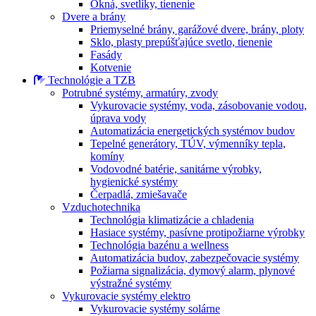
Okná, svetlíky, tienenie
Dvere a brány
Priemyselné brány, garážové dvere, brány, ploty
Sklo, plasty prepúšťajúce svetlo, tienenie
Fasády
Kotvenie
Technológie a TZB
Potrubné systémy, armatúry, zvody
Vykurovacie systémy, voda, zásobovanie vodou,
úprava vody
Automatizácia energetických systémov budov
Tepelné generátory, TÚV, výmenníky tepla,
komíny
Vodovodné batérie, sanitárne výrobky,
hygienické systémy
Čerpadlá, zmiešavače
Vzduchotechnika
Technológia klimatizácie a chladenia
Hasiace systémy, pasívne protipožiarne výrobky
Technológia bazénu a wellness
Automatizácia budov, zabezpečovacie systémy
Požiarna signalizácia, dymový alarm, plynové
výstražné systémy
Vykurovacie systémy elektro
Vykurovacie systémy solárne