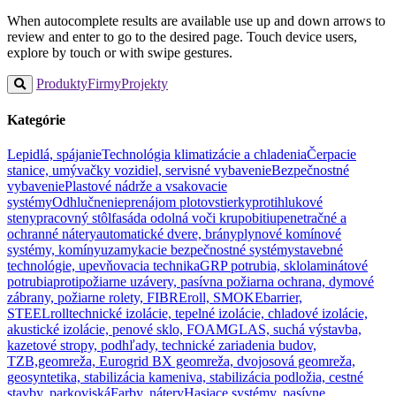
When autocomplete results are available use up and down arrows to
review and enter to go to the desired page. Touch device users,
explore by touch or with swipe gestures.
Produkty
Firmy
Projekty
Kategórie
Lepidlá, spájanie
Technológia klimatizácie a chladenia
Čerpacie
stanice, umývačky vozidiel, servisné vybavenie
Bezpečnostné
vybavenie
Plastové nádrže a vsakovacie
systémy
Odhlučnenie
prenájom plotov
stierky
protihlukové
steny
pracovný stôl
fasáda odolná voči krupobitiu
penetračné a
ochranné nátery
automatické dvere, brány
plynové komínové
systémy, komíny
uzamykacie bezpečnostné systémy
stavebné
technológie, upevňovacia technika
GRP potrubia, sklolaminátové
potrubia
protipožiarne uzávery, pasívna požiarna ochrana, dymové
zábrany, požiarne rolety, FIBREroll, SMOKEbarrier,
STEELroll
technické izolácie, tepelné izolácie, chladové izolácie,
akustické izolácie, penové sklo, FOAMGLAS, suchá výstavba,
kazetové stropy, podhľady, technické zariadenia budov,
TZB,
geomreža, Eurogrid BX geomreža, dvojosová geomreža,
geosyntetika, stabilizácia kameniva, stabilizácia podložia, cestné
stavby, parkoviská
Farby, nátery
Hasiace systémy, pasívne