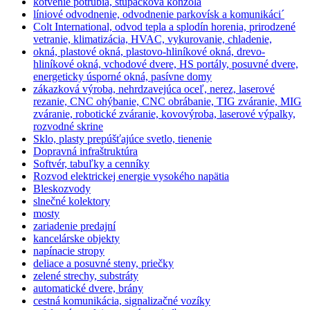
kotvenie potrubia, stupačková konzola
líniové odvodnenie, odvodnenie parkovísk a komunikáci´
Colt International, odvod tepla a splodín horenia, prirodzené
vetranie, klimatizácia, HVAC, vykurovanie, chladenie,
okná, plastové okná, plastovo-hliníkové okná, drevo-
hliníkové okná, vchodové dvere, HS portály, posuvné dvere,
energeticky úsporné okná, pasívne domy
zákazková výroba, nehrdzavejúca oceľ, nerez, laserové
rezanie, CNC ohýbanie, CNC obrábanie, TIG zváranie, MIG
zváranie, robotické zváranie, kovovýroba, laserové výpalky,
rozvodné skrine
Sklo, plasty prepúšťajúce svetlo, tienenie
Dopravná infraštruktúra
Softvér, tabuľky a cenníky
Rozvod elektrickej energie vysokého napätia
Bleskozvody
slnečné kolektory
mosty
zariadenie predajní
kancelárske objekty
napínacie stropy
deliace a posuvné steny, priečky
zelené strechy, substráty
automatické dvere, brány
cestná komunikácia, signalizačné vozíky