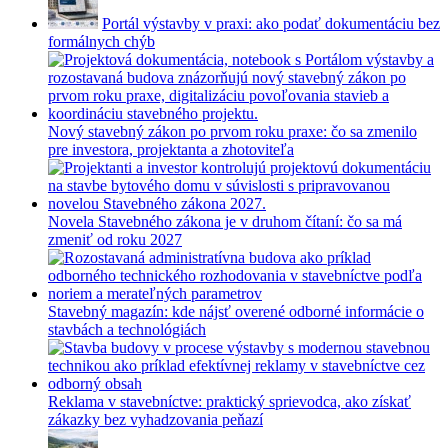
Portál výstavby v praxi: ako podať dokumentáciu bez
formálnych chýb
Nový stavebný zákon po prvom roku praxe: čo sa zmenilo
pre investora, projektanta a zhotoviteľa
Novela Stavebného zákona je v druhom čítaní: čo sa má
zmeniť od roku 2027
Stavebný magazín: kde nájsť overené odborné informácie o
stavbách a technológiách
Reklama v stavebníctve: praktický sprievodca, ako získať
zákazky bez vyhadzovania peňazí