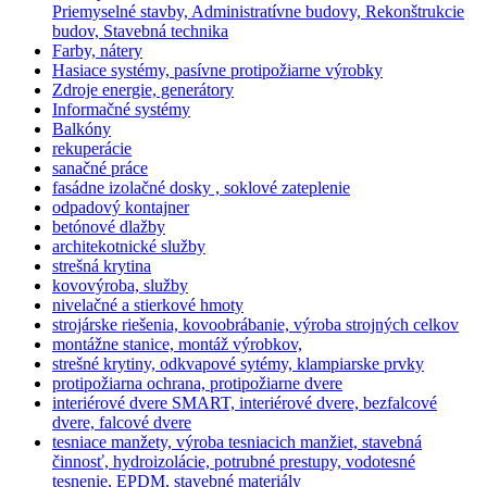
Priemyselné stavby, Administratívne budovy, Rekonštrukcie
budov, Stavebná technika
Farby, nátery
Hasiace systémy, pasívne protipožiarne výrobky
Zdroje energie, generátory
Informačné systémy
Balkóny
rekuperácie
sanačné práce
fasádne izolačné dosky , soklové zateplenie
odpadový kontajner
betónové dlažby
architekotnické služby
strešná krytina
kovovýroba, služby
nivelačné a stierkové hmoty
strojárske riešenia, kovoobrábanie, výroba strojných celkov
montážne stanice, montáž výrobkov,
strešné krytiny, odkvapové sytémy, klampiarske prvky
protipožiarna ochrana, protipožiarne dvere
interiérové dvere SMART, interiérové dvere, bezfalcové
dvere, falcové dvere
tesniace manžety, výroba tesniacich manžiet, stavebná
činnosť, hydroizolácie, potrubné prestupy, vodotesné
tesnenie, EPDM, stavebné materiály