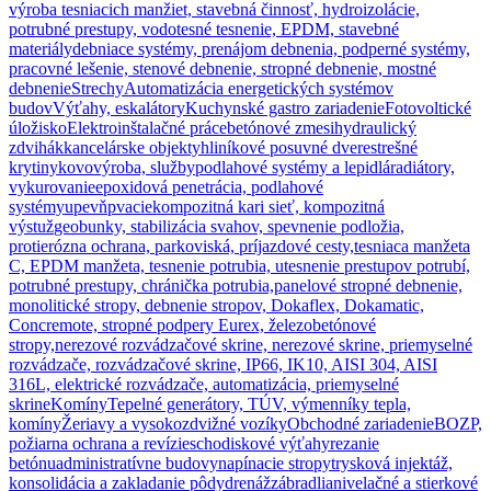
výroba tesniacich manžiet, stavebná činnosť, hydroizolácie,
potrubné prestupy, vodotesné tesnenie, EPDM, stavebné
materiály
debniace systémy, prenájom debnenia, podperné systémy,
pracovné lešenie, stenové debnenie, stropné debnenie, mostné
debnenie
Strechy
Automatizácia energetických systémov
budov
Výťahy, eskalátory
Kuchynské gastro zariadenie
Fotovoltické
úložisko
Elektroinštalačné práce
betónové zmesi
hydraulický
zdvihák
kancelárske objekty
hliníkové posuvné dvere
strešné
krytiny
kovovýroba, služby
podlahové systémy a lepidlá
radiátory,
vykurovanie
epoxidová penetrácia, podlahové
systémy
upevňpvacie
kompozitná kari sieť, kompozitná
výstuž
geobunky, stabilizácia svahov, spevnenie podložia,
protierózna ochrana, parkoviská, príjazdové cesty,
tesniaca manžeta
C, EPDM manžeta, tesnenie potrubia, utesnenie prestupov potrubí,
potrubné prestupy, chránička potrubia,
panelové stropné debnenie,
monolitické stropy, debnenie stropov, Dokaflex, Dokamatic,
Concremote, stropné podpery Eurex, železobetónové
stropy,
nerezové rozvádzačové skrine, nerezové skrine, priemyselné
rozvádzače, rozvádzačové skrine, IP66, IK10, AISI 304, AISI
316L, elektrické rozvádzače, automatizácia, priemyselné
skrine
Komíny
Tepelné generátory, TÚV, výmenníky tepla,
komíny
Žeriavy a vysokozdvižné vozíky
Obchodné zariadenie
BOZP,
požiarna ochrana a revízie
schodiskové výťahy
rezanie
betónu
administratívne budovy
napínacie stropy
trysková injektáž,
konsolidácia a zakladanie pôdy
drenáž
zábradlia
nivelačné a stierkové