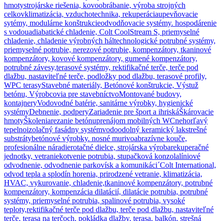
hmoty
strojárske riešenia, kovoobrábanie, výroba strojných
celkov
klimatizácia, vzduchotechnika, rekuperácia
upevňovacie
sytémy, modulárne konštrukcie
odvodňovacie systémy. hospodárenie
s vodou
adiabatické chladenie, Colt CoolStream S, priemyselné
chladenie, chladenie výrobných hál
technologické potrubné systémy,
priemyselné potrubie, nerezové potrubie, kompenzátory, tkaninové
kompenzátory, kovové kompenzátory, gumené kompenzátory,
potrubné závesy,
terasové systémy, rektifikačné terče, terče pod
dlažbu, nastaviteľné terče, podložky pod dlažbu, terasové profily,
WPC terasy
Stavebné materiály, Betónové konštrukcie, Výstuž
betónu, Výrobcovia pre stavebníctvo
Montované budovy,
kontajnery
Vodovodné batérie, sanitárne výrobky, hygienické
systémy
Debnenie, podpery
Zariadenie pre šport a ihriská
Škárovacie
hmoty
Školenia
rezanie betónu
prenájom mobilných WC
nehorľavý
tepelnoizolačný fasádny systém
vodoodolný keramický lak
strešné
substráty
betónové výrobky. nosné murivo
abrazívne kouče,
profesionálne náradie
rotačné dielce, strojárska výroba
rekuperačné
jednotky, vetranie
kotvenie potrubia, stupačková konzola
líniové
odvodnenie, odvodnenie parkovísk a komunikáci´
Colt International,
odvod tepla a splodín horenia, prirodzené vetranie, klimatizácia,
HVAC, vykurovanie, chladenie,
tkaninové kompenzátory, potrubné
kompenzátory, kompenzácia dilatácií, dilatácie potrubia, potrubné
systémy, priemyselné potrubia, spalinové potrubia, vysoké
teploty,
rektifikačné terče pod dlažbu, terče pod dlažbu, nastaviteľné
terče, terasa na terčoch, pokládka dlažby, terasa, balkón, strešná