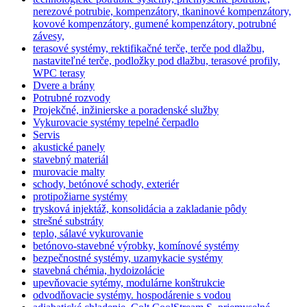
nerezové potrubie, kompenzátory, tkaninové kompenzátory,
kovové kompenzátory, gumené kompenzátory, potrubné
závesy,
terasové systémy, rektifikačné terče, terče pod dlažbu,
nastaviteľné terče, podložky pod dlažbu, terasové profily,
WPC terasy
Dvere a brány
Potrubné rozvody
Projekčné, inžinierske a poradenské služby
Vykurovacie systémy tepelné čerpadlo
Servis
akustické panely
stavebný materiál
murovacie malty
schody, betónové schody, exteriér
protipožiarne systémy
trysková injektáž, konsolidácia a zakladanie pôdy
strešné substráty
teplo, sálavé vykurovanie
betónovo-stavebné výrobky, komínové systémy
bezpečnostné systémy, uzamykacie systémy
stavebná chémia, hydoizolácie
upevňovacie sytémy, modulárne konštrukcie
odvodňovacie systémy. hospodárenie s vodou