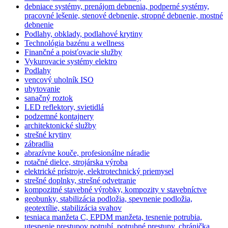
debniace systémy, prenájom debnenia, podperné systémy,
pracovné lešenie, stenové debnenie, stropné debnenie, mostné
debnenie
Podlahy, obklady, podlahové krytiny
Technológia bazénu a wellness
Finančné a poisťovacie služby
Vykurovacie systémy elektro
Podlahy
vencový uholník ISO
ubytovanie
sanačný roztok
LED reflektory, svietidlá
podzemné kontajnery
architektonické služby
strešné krytiny
zábradlia
abrazívne kouče, profesionálne náradie
rotačné dielce, strojárska výroba
elektrické prístroje, elektrotechnický priemysel
strešné doplnky, strešné odvetranie
kompozitné stavebné výrobky, kompozity v stavebníctve
geobunky, stabilizácia podložia, spevnenie podložia,
geotextílie, stabilizácia svahov
tesniaca manžeta C, EPDM manžeta, tesnenie potrubia,
utesnenie prestupov potrubí, potrubné prestupy, chránička