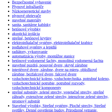
Bezpečnostné vybavenie
Plynové infražiariče
Nízkoenergetické stavby
plynové ohrievače
stavebné materiály
sanita, sanitárne kabínky
betónové výrobky
akustická izolácia
strešné, betónové krytiny
elektroinštalačné systémy, elektroinštalačné krabice
podlahové systémy a lepidlá
radiátory, vykurovanie
automatizácia výroby, montážne stanice
betónové vodomerné šachty, monolitná vodomerná šachta
stavebné puzdrá, posuvné dvere, skryté zárubne
interiérové dvere, zárubne, dvere na mieru, obložkové
zárubne, bezfalcové dvere, falcové dvere
vzduchotechnické koleno, vzduchotechnika, potrubné koleno,
vzduchotechnické potrubie, potrubné rozvody,
vzduchotechnické komponenty
strešné substráty, zelené strechy, vegetačné strechy, strešné
záhrady, extenzívne zelené strechy, intenzívne zelené strechy,
stromový substrát
Stavebné výrobky, Strešné systémy, Ploché strechy, Strešné
svetlíky, Denné osvetlenie budov, Prirodzené vetranie,