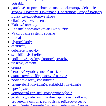
potrubia,
panelové stropné debnenie, monolitické stropy, debnenie
stropov, Dokaflex, Dokamatic, Concremote, stropné podpery
Eurex, železobetónové stropy,
Okná, svetlíky, tienenie
Káblové rozvody
Realitné a sprostredkovateľské služby
Vykurovacie systémy solárne
Predaj
plynové kotly
certifikáty
debniace tvarovky
svietidlá, LED reflektor
podlahové systémy, športové povrchy
troskový cement
drenáž
betónové výrobky. nosné murivo
diamantové kotúče, pracovné náradie
podlahové rošty, konštrukcie
priemyslené rozvádzače, elektrické rozvádzače
upevňpvacie
kompozitná kari sieť, kompozitná výstuž
geobunky, stabilizácia svahov, spevnenie podložia,
protierózna ochrana, parkoviská, príjazdové cesty,
technologické potrubné systémy, priemyselné potrubie,