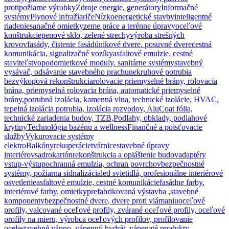
protipožiarne výrobky
Zdroje energie, generátory
Informačné
systémy
Plynové infražiariče
Nízkoenergetické stavby
inteligentné
riadenie
sanačné omietky
zeme práce a terénne úpravy
oceľové
konštrukcie
penové sklo, zelené strechy
výroba strešných
krovov
fasády, čistenie fasád
únikové dvere. posuvné dvere
cestná
komunikácia, signalizačné vozíky
asfaltové emulzie, cestné
staviteľstvo
podomietkové moduly. sanitárne systémy
stavebný
vysávač, odsávanie stavebného prachu
nekruhové potrubia
bezvýkopová rekonštrukcia
rolovacie priemyselné brány, rolovacia
brána, priemyselná rolovacia brána, automatické priemyselné
brány,
potrubná izolácia, kamenná vlna, technické izolácie, HVAC,
tepelná izolácia potrubia, izolácia rozvodov, AluCoat fólia,
technické zariadenia budov, TZB,
Podlahy, obklady, podlahové
krytiny
Technológia bazénu a wellness
Finančné a poisťovacie
služby
Vykurovacie systémy
elektro
Balkóny
rekuperácie
tvárnice
stavebné úpravy
interiérov
sadrokartón
rekonštrukcia a opláštenie budov
adaptéry
vstup-výstup
ochranná emulzia, ochran povrchov
bezpečnostné
systémy, požiarna sidnalizácia
led svietidlá, profesionálne interiérové
osvetlenie
asfaltové emulzie, cestné komunikácie
fasádne farby.
interiérové farby, omietky
prefabrikovaná výstavba ,stavebné
komponenty
bezpečnostné dvere, dvere proti vlámaniu
oceľové
profily, valcované oceľové profily, zvárané oceľové profily, oceľové
profily na mieru, výrobca oceľových profilov, profilovanie
ocele
stavebné vápno, vápenný hydrát, vápenaté produkty,