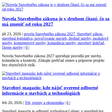
Novela Stavebného zákona je v druhom čítaní: čo sa
má zmeniť od roku 2027
júl 23, 2026
|
novela Stavebného zákona 2027, Stavebný zákon,
stavebná legislatíva, povoľovanie stavieb, drobné stavby, modulové
stavby, kontajnerové stavby, kolaudácia stavby, stavebný dohľad,
čierne stavby
|
0
|
Novela Stavebného zákona 2027 spresňuje pravidlá pre stavby,
kolaudáciu a kontroly. Získajte prehľad zmien a pripravte projekt
bez zbytočných rizík.
Stavebný magazín: kde nájsť overené odborné
informácie o stavbách a technológiách
feb 26, 2026
|
Trh, normy a ekonomika
|
0
|
Stavebný magazín je odborný rozhodovací rámec v stavebníctve,