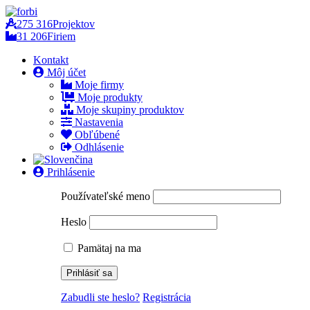
275 316
Projektov
31 206
Firiem
Kontakt
Môj účet
Moje firmy
Moje produkty
Moje skupiny produktov
Nastavenia
Obľúbené
Odhlásenie
Prihlásenie
Používateľské meno
Heslo
Pamätaj na ma
Zabudli ste heslo?
Registrácia