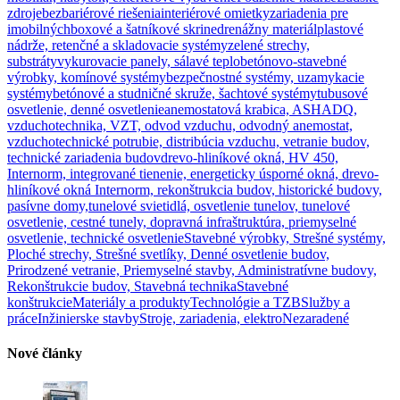
zdroje
bezbariérové riešenia
interiérové omietky
zariadenia pre
imobilných
boxové a šatníkové skrine
drenážny materiál
plastové
nádrže, retenčné a skladovacie systémy
zelené strechy,
substráty
vykurovacie panely, sálavé teplo
betónovo-stavebné
výrobky, komínové systémy
bezpečnostné systémy, uzamykacie
systémy
betónové a studničné skruže, šachtové systémy
tubusové
osvetlenie, denné osvetlenie
anemostatová krabica, ASHADQ,
vzduchotechnika, VZT, odvod vzduchu, odvodný anemostat,
vzduchotechnické potrubie, distribúcia vzduchu, vetranie budov,
technické zariadenia budov
drevo-hliníkové okná, HV 450,
Internorm, integrované tienenie, energeticky úsporné okná, drevo-
hliníkové okná Internorm, rekonštrukcia budov, historické budovy,
pasívne domy,
tunelové svietidlá, osvetlenie tunelov, tunelové
osvetlenie, cestné tunely, dopravná infraštruktúra, priemyselné
osvetlenie, technické osvetlenie
Stavebné výrobky, Strešné systémy,
Ploché strechy, Strešné svetlíky, Denné osvetlenie budov,
Prirodzené vetranie, Priemyselné stavby, Administratívne budovy,
Rekonštrukcie budov, Stavebná technika
Stavebné
konštrukcie
Materiály a produkty
Technológie a TZB
Služby a
práce
Inžinierske stavby
Stroje, zariadenia, elektro
Nezaradené
Nové články