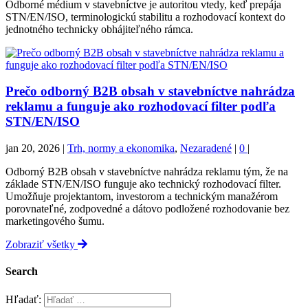
Odborné médium v stavebníctve je autoritou vtedy, keď prepája
STN/EN/ISO, terminologickú stabilitu a rozhodovací kontext do
jednotného technicky obhájiteľného rámca.
Prečo odborný B2B obsah v stavebníctve nahrádza
reklamu a funguje ako rozhodovací filter podľa
STN/EN/ISO
jan 20, 2026
|
Trh, normy a ekonomika
,
Nezaradené
|
0
|
Odborný B2B obsah v stavebníctve nahrádza reklamu tým, že na
základe STN/EN/ISO funguje ako technický rozhodovací filter.
Umožňuje projektantom, investorom a technickým manažérom
porovnateľné, zodpovedné a dátovo podložené rozhodovanie bez
marketingového šumu.
Zobraziť všetky
Search
Hľadať: