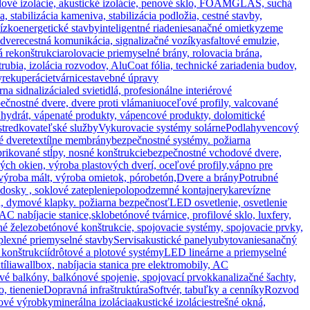
hladové izolácie, akustické izolácie, penové sklo, FOAMGLAS, suchá
tabilizácia kameniva, stabilizácia podložia, cestné stavby,
ízkoenergetické stavby
inteligentné riadenie
sanačné omietky
zeme
 dvere
cestná komunikácia, signalizačné vozíky
asfaltové emulzie,
 rekonštrukcia
rolovacie priemyselné brány, rolovacia brána,
rubia, izolácia rozvodov, AluCoat fólia, technické zariadenia budov,
y
rekuperácie
tvárnice
stavebné úpravy
na sidnalizácia
led svietidlá, profesionálne interiérové
ečnostné dvere, dvere proti vlámaniu
oceľové profily, valcované
hydrát, vápenaté produkty, vápencové produkty, dolomitické
stredkovateľské služby
Vykurovacie systémy solárne
Podlahy
vencový
é dvere
textílne membrány
bezpečnostné systémy. požiarna
brikované stĺpy, nosné konštrukcie
bezpečnostné vchodové dvere,
ých okien, výroba plastových dverí, oceľové profily,
vápno pre
 výroba mált, výroba omietok, pórobetón,
Dvere a brány
Potrubné
 dosky , soklové zateplenie
polopodzemné kontajnery
ka
revízne
a, dymové klapky. požiarna bezpečnosť
LED osvetlenie, osvetlenie
 AC nabíjacie stanice,
sklobetónové tvárnice, profilové sklo, luxfery,
né železobetónové konštrukcie, spojovacie systémy, spojovacie prvky,
lexné priemyselné stavby
Servis
akustické panely
ubytovanie
sanačný
 konštrukcií
drôtové a plotové systémy
LED lineárne a priemyselné
tília
wallbox, nabíjacia stanica pre elektromobily, AC
vé balkóny, balkónové spojenie, spojovací prvok
kanalizačné šachty,
o, tienenie
Dopravná infraštruktúra
Softvér, tabuľky a cenníky
Rozvod
ové výrobky
minerálna izolácia
akustické izolácie
strešné okná,