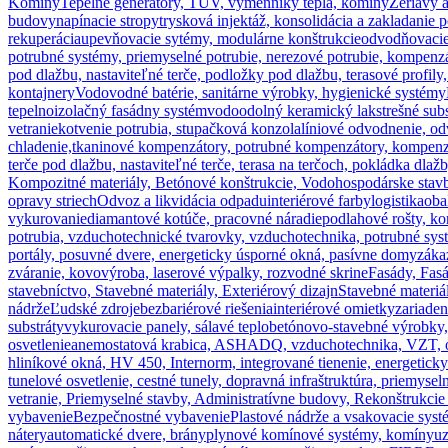
Komíny
Tepelné generátory, TÚV, výmenníky tepla, komíny
Žeriavy 
budovy
napínacie stropy
trysková injektáž, konsolidácia a zakladanie 
rekuperácia
upevňovacie sytémy, modulárne konštrukcie
odvodňovacie
potrubné systémy, priemyselné potrubie, nerezové potrubie, kompen
pod dlažbu, nastaviteľné terče, podložky pod dlažbu, terasové profil
kontajnery
Vodovodné batérie, sanitárne výrobky, hygienické systémy
tepelnoizolačný fasádny systém
vodoodolný keramický lak
strešné sub
vetranie
kotvenie potrubia, stupačková konzola
líniové odvodnenie, o
chladenie,
tkaninové kompenzátory, potrubné kompenzátory, kompenzácia
terče pod dlažbu, nastaviteľné terče, terasa na terčoch, pokládka dlažb
Kompozitné materiály, Betónové konštrukcie, Vodohospodárske stavb
opravy striech
Odvoz a likvidácia odpadu
interiérové farby
logistika
oba
vykurovanie
diamantové kotúče, pracovné náradie
podlahové rošty, ko
potrubia, vzduchotechnické tvarovky, vzduchotechnika, potrubné sys
portály, posuvné dvere, energeticky úsporné okná, pasívne domy
záka
zváranie, kovovýroba, laserové výpalky, rozvodné skrine
Fasády, Fasá
stavebníctvo, Stavebné materiály, Exteriérový dizajn
Stavebné materiál
nádrže
Ľudské zdroje
bezbariérové riešenia
interiérové omietky
zariaden
substráty
vykurovacie panely, sálavé teplo
betónovo-stavebné výrobky
osvetlenie
anemostatová krabica, ASHADQ, vzduchotechnika, VZT, odv
hliníkové okná, HV 450, Internorm, integrované tienenie, energetick
tunelové osvetlenie, cestné tunely, dopravná infraštruktúra, priemysel
vetranie, Priemyselné stavby, Administratívne budovy, Rekonštrukcie
vybavenie
Bezpečnostné vybavenie
Plastové nádrže a vsakovacie sys
nátery
automatické dvere, brány
plynové komínové systémy, komíny
u