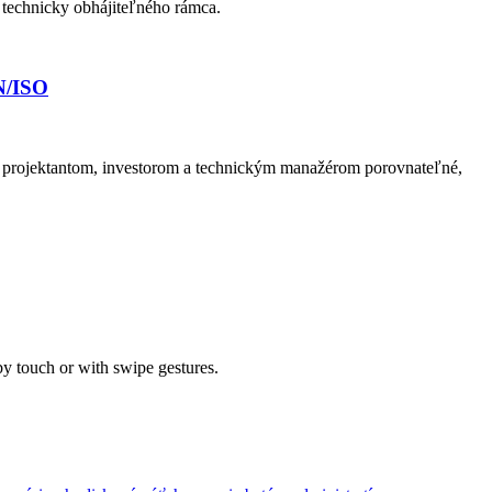
 technicky obhájiteľného rámca.
N/ISO
 projektantom, investorom a technickým manažérom porovnateľné,
by touch or with swipe gestures.