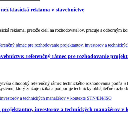
než klasická reklama v stavebníctve
sická reklama, pretože cieli na rozhodovateľov, pracuje s odborným k
bníctve: referenčný rámec pre rozhodovanie projekta
ytvára dlhodobý referenčný rámec technického rozhodovania podľa ST
ystému, ktorý znižuje riziká a podporuje technicky obhájiteľné rozhod
 projektantov, investorov a technických manažérov v