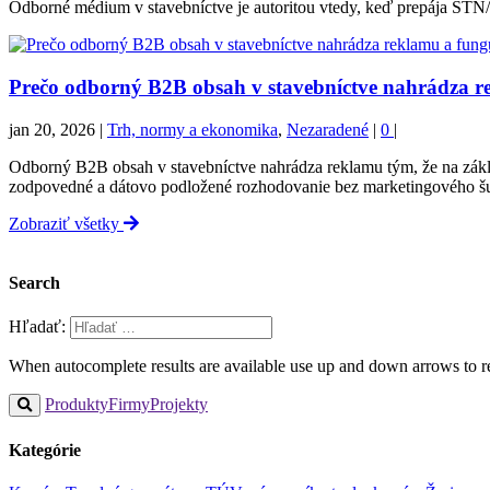
Odborné médium v stavebníctve je autoritou vtedy, keď prepája STN/
Prečo odborný B2B obsah v stavebníctve nahrádza r
jan 20, 2026
|
Trh, normy a ekonomika
,
Nezaradené
|
0
|
Odborný B2B obsah v stavebníctve nahrádza reklamu tým, že na zák
zodpovedné a dátovo podložené rozhodovanie bez marketingového 
Zobraziť všetky
Search
Hľadať:
When autocomplete results are available use up and down arrows to re
Produkty
Firmy
Projekty
Kategórie