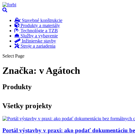
Stavebné konštrukcie
Produkty a materiály
Technológie a TZB
Služby a vybavenie
Inžinierske stavby
Stroje a zariadenia
Select Page
Značka:
v Agátoch
Produkty
Všetky projekty
Portál výstavby v praxi: ako podať dokumentáciu b