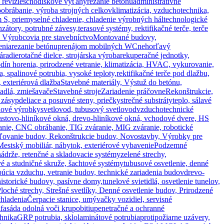
revízie
schodiskové výťahy
rezanie betónu
administratívne
voobrábanie, výroba strojných celkov
klimatizácia, vzduchotechnika,
m S, priemyselné chladenie, chladenie výrobných hál
technologické
zátory, potrubné závesy,
terasové systémy, rektifikačné terče, terče
, Výrobcovia pre stavebníctvo
Montované budovy,
enia
rezanie betónu
prenájom mobilných WC
nehorľavý
áradie
rotačné dielce, strojárska výroba
rekuperačné jednotky,
lodín horenia, prirodzené vetranie, klimatizácia, HVAC, vykurovanie,
, spalinové potrubia, vysoké teploty,
rektifikačné terče pod dlažbu,
, exteriérová dlažba
Stavebné materiály, Výstuž do betónu,
adlá, zmiešavače
Stavebné stroje
Zariadenie práčovne
Rekonštrukcie,
 zásyp
deliace a posuvné steny, priečky
strečné substráty
teplo, sálavé
ónové výrobky
svetlovod, tubusový svetlovod
vzduchotechnické
lastovo-hliníkové okná, drevo-hliníkové okná, vchodové dvere, HS
anie, CNC obrábanie, TIG zváranie, MIG zváranie, robotické
epľovanie budov, Rekonštrukcie budov, Novostavby, Výrobky pre
Mestský mobiliár, nábytok, exteriérové vybavenie
Podzemné
nádrže, retenčné a skladovacie systémy
zelené strechy,
é a studničné skruže, šachtové systémy
tubusové osvetlenie, denné
cia vzduchu, vetranie budov, technické zariadenia budov
drevo-
historické budovy, pasívne domy,
tunelové svietidlá, osvetlenie tunelov,
loché strechy, Strešné svetlíky, Denné osvetlenie budov, Prirodzené
chladenia
Čerpacie stanice, umývačky vozidiel, servisné
l
fasáda odolná voči krupobitiu
penetračné a ochranné
chnika
GRP potrubia, sklolaminátové potrubia
protipožiarne uzávery,