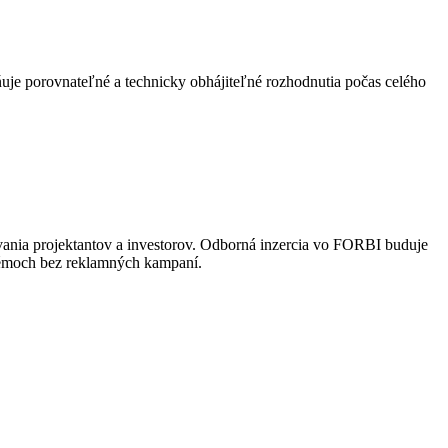
uje porovnateľné a technicky obhájiteľné rozhodnutia počas celého
vania projektantov a investorov. Odborná inzercia vo FORBI buduje
stémoch bez reklamných kampaní.