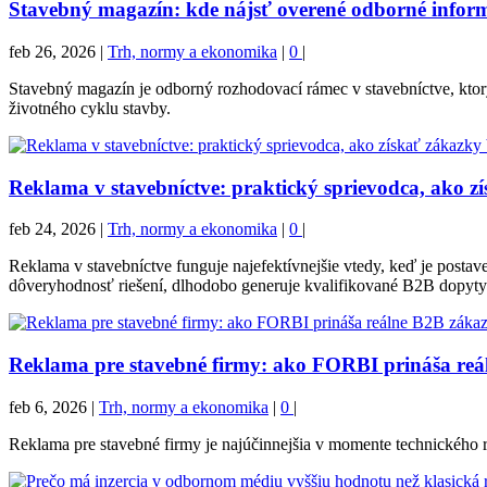
Stavebný magazín: kde nájsť overené odborné inform
feb 26, 2026
|
Trh, normy a ekonomika
|
0
|
Stavebný magazín je odborný rozhodovací rámec v stavebníctve, ktor
životného cyklu stavby.
Reklama v stavebníctve: praktický sprievodca, ako z
feb 24, 2026
|
Trh, normy a ekonomika
|
0
|
Reklama v stavebníctve funguje najefektívnejšie vtedy, keď je pos
dôveryhodnosť riešení, dlhodobo generuje kvalifikované B2B dopyty
Reklama pre stavebné firmy: ako FORBI prináša reá
feb 6, 2026
|
Trh, normy a ekonomika
|
0
|
Reklama pre stavebné firmy je najúčinnejšia v momente technického