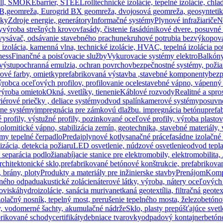
roll, SMOKEbarrier, STEELroll
technické izolácie, tepelné izolácie, c
B,
geomreža, Eurogrid BX geomreža, dvojosová geomreža, geosyntetika, s
bky
Zdroje energie, generátory
Informačné systémy
Plynové infražiariče
N
y
výroba strešných krovov
fasády, čistenie fasád
únikové dvere. posuvné
vysávač, odsávanie stavebného prachu
nekruhové potrubia bezvýkopová
 izolácia, kamenná vlna, technické izolácie, HVAC, tepelná izolácia pot
ness
Finančné a poisťovacie služby
Vykurovacie systémy elektro
Balkón
-výstup
ochranná emulzia, ochran povrchov
bezpečnostné systémy, požiar
érové farby, omietky
prefabrikovaná výstavba ,stavebné komponenty
bezp
ýrobca oceľových profilov, profilovanie ocele
stavebné vápno, vápenný 
 výroba omietok
Okná, svetlíky, tienenie
Káblové rozvody
Realitné a spro
riérové priečky , deliace systémy
odvod spalín
kamerové systémy
posuvn
rne systémy
impregnácia pre zámkovú dlažbu. impregnácia betónu
prefa
 profily, výstužné profily, pozinkované oceľové profily, výroba plastov
olomitické vápno, stabilizácia zemín, geotechnika, stavebné materiály,
my tepelné čerpadlo
Predaj
plynové kotly
sanačné práce
fasádne izolačné
izácia, detekcia požiaru
LED osvetlenie, núdzové osvetlenie
odvod tepl
, separácia podložia
nabíjacie stanice pre elektromobily, elektromobilita,
rchitektonické sklo,
prefabrikované betónové konštrukcie, prefabrikova
 brány, ploty
Produkty a materiály pre inžinierske stavby
Prenájom
Komp
bného odpadu
akustické zolácie
náterové látky, výroba, nátery oceľových
oviská
hydroizolácie, sanácia muriva
netkaná geotextília, filtračná geotex
lačný nosník, tepelný most, prerušenie tepelného mosta, železobetóno
y, vodomerné šachty, akumulačné nádrže
Sklo, plasty prepúšťajúce svetl
brikované schody
certifikáty
debniace tvarovky
odpadový kontajner
betón