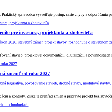
Praktický sprievodca vysvetľuje postup, časté chyby a odporúčania pr
ilo pre investora, projektanta a zhotoviteľa
on 2026, stavebný zámer, projekt stavby, rozhodnutie o stavebnom zám
ní stavieb, projektovej dokumentácii, digitalizácii a povinnostiach in
 má zmeniť od roku 2027
á legislatíva, povoľovanie stavieb, drobné stavby, modulové stavby, 
ciu a kontroly. Získajte prehľad zmien a pripravte projekt bez zbytočn