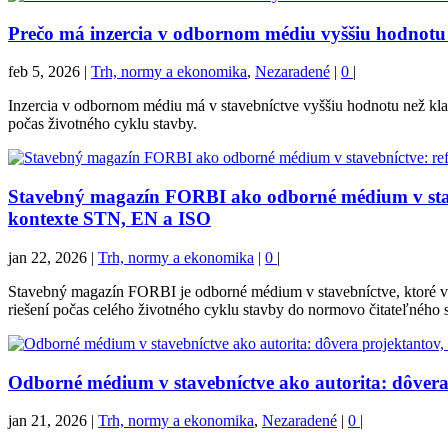
Prečo má inzercia v odbornom médiu vyššiu hodnotu 
feb 5, 2026
|
Trh, normy a ekonomika
,
Nezaradené
|
0
|
Inzercia v odbornom médiu má v stavebníctve vyššiu hodnotu než kla
počas životného cyklu stavby.
Stavebný magazín FORBI ako odborné médium v stave
kontexte STN, EN a ISO
jan 22, 2026
|
Trh, normy a ekonomika
|
0
|
Stavebný magazín FORBI je odborné médium v stavebníctve, ktoré v
riešení počas celého životného cyklu stavby do normovo čitateľného s
Odborné médium v stavebníctve ako autorita: dôvera
jan 21, 2026
|
Trh, normy a ekonomika
,
Nezaradené
|
0
|