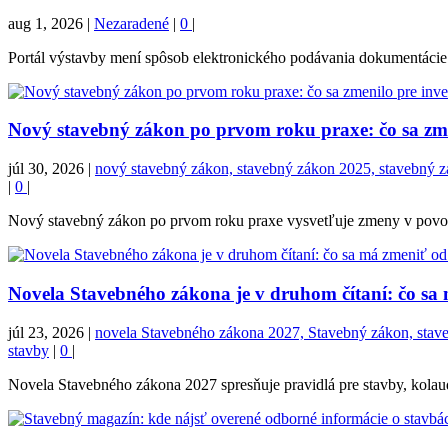
aug 1, 2026
|
Nezaradené
|
0
|
Portál výstavby mení spôsob elektronického podávania dokumentácie. 
Nový stavebný zákon po prvom roku praxe: čo sa zmen
júl 30, 2026
|
nový stavebný zákon, stavebný zákon 2025, stavebný zák
|
0
|
Nový stavebný zákon po prvom roku praxe vysvetľuje zmeny v povoľova
Novela Stavebného zákona je v druhom čítaní: čo sa
júl 23, 2026
|
novela Stavebného zákona 2027, Stavebný zákon, stavebn
stavby
|
0
|
Novela Stavebného zákona 2027 spresňuje pravidlá pre stavby, kolaudá