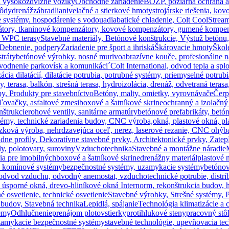
a vysokozdvižné vozíky
Obchodné zariadenie
BOZP, požiarna ochrana a 
pôdy
drenáž
zábradlia
nivelačné a stierkové hmoty
strojárske riešenia, ko
 systémy. hospodárenie s vodou
adiabatické chladenie, Colt CoolStrea
zátory, tkaninové kompenzátory, kovové kompenzátory, gumené kompen
y, WPC terasy
Stavebné materiály, Betónové konštrukcie, Výstuž betónu
Debnenie, podpery
Zariadenie pre šport a ihriská
Škárovacie hmoty
Škol
stráty
betónové výrobky. nosné murivo
abrazívne kouče, profesionálne n
dvodnenie parkovísk a komunikáci´
Colt International, odvod tepla a sp
 dilatácií, dilatácie potrubia, potrubné systémy, priemyselné potrubia
y, terasa, balkón, strešná terasa, hydroizolácia, drenáž, odvetraná terasa
y, Produkty pre stavebníctvo
Betóny, malty, omietky, vyrovnávače
Čerp
ľovačky, asfaltové zmesi
boxové a šatníkové skrine
ochranný a izolačný
nštrukcie
rohové ventily, sanitárne armatúry
betónové prefabrikáty, bet
témy, technické zariadenia budov, CNC výroba,
okná, plastové okná, p
zková výroba, nehrdzavejúca oceľ, nerez, laserové rezanie, CNC ohýb
dne profily, Dekoratívne stavebné prvky, Architektonické prvky, Zat
y, polotovary, suroviny
Vzduchotechnika
Stavebné a montážne náradie
ia pre imobilných
boxové a šatníkové skrine
drenážny materiál
plastové 
, komínové systémy
bezpečnostné systémy, uzamykacie systémy
betónov
od vzduchu, odvodný anemostat, vzduchotechnické potrubie, distribú
y úsporné okná, drevo-hliníkové okná Internorm, rekonštrukcia budov, 
né osvetlenie, technické osvetlenie
Stavebné výrobky, Strešné systémy, P
 budov, Stavebná technika
Lepidlá, spájanie
Technológia klimatizácie a 
témy
Odhlučnenie
prenájom plotov
stierky
protihlukové steny
pracovný stô
zamykacie bezpečnostné systémy
stavebné technológie, upevňovacia te