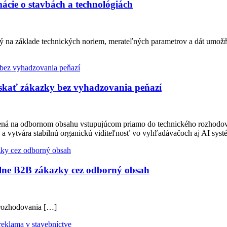
ácie o stavbách a technológiách
ý na základe technických noriem, merateľných parametrov a dát umožň
ískať zákazky bez vyhadzovania peňazí
tavená na odbornom obsahu vstupujúcom priamo do technického rozhodo
 a vytvára stabilnú organickú viditeľnosť vo vyhľadávačoch aj AI sy
lne B2B zákazky cez odborný obsah
 rozhodovania […]