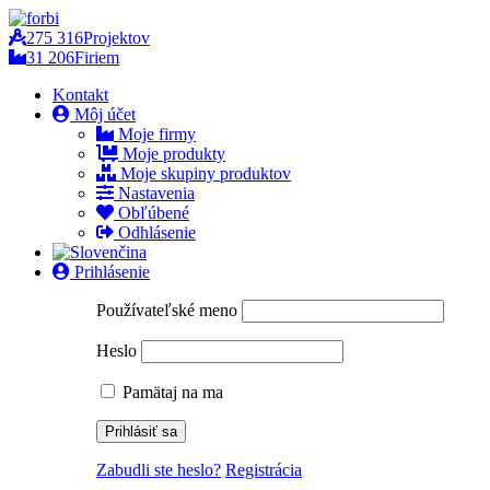
275 316
Projektov
31 206
Firiem
Kontakt
Môj účet
Moje firmy
Moje produkty
Moje skupiny produktov
Nastavenia
Obľúbené
Odhlásenie
Prihlásenie
Používateľské meno
Heslo
Pamätaj na ma
Zabudli ste heslo?
Registrácia