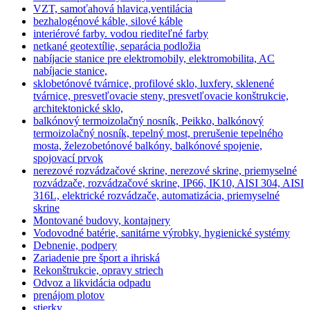
VZT, samoťahová hlavica,ventilácia
bezhalogénové káble, silové káble
interiérové farby. vodou riediteľné farby
netkané geotextílie, separácia podložia
nabíjacie stanice pre elektromobily, elektromobilita, AC
nabíjacie stanice,
sklobetónové tvárnice, profilové sklo, luxfery, sklenené
tvárnice, presvetľovacie steny, presvetľovacie konštrukcie,
architektonické sklo,
balkónový termoizolačný nosník, Peikko, balkónový
termoizolačný nosník, tepelný most, prerušenie tepelného
mosta, železobetónové balkóny, balkónové spojenie,
spojovací prvok
nerezové rozvádzačové skrine, nerezové skrine, priemyselné
rozvádzače, rozvádzačové skrine, IP66, IK10, AISI 304, AISI
316L, elektrické rozvádzače, automatizácia, priemyselné
skrine
Montované budovy, kontajnery
Vodovodné batérie, sanitárne výrobky, hygienické systémy
Debnenie, podpery
Zariadenie pre šport a ihriská
Rekonštrukcie, opravy striech
Odvoz a likvidácia odpadu
prenájom plotov
stierky