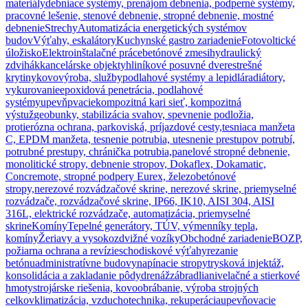
materiály
debniace systémy, prenájom debnenia, podperné systémy,
pracovné lešenie, stenové debnenie, stropné debnenie, mostné
debnenie
Strechy
Automatizácia energetických systémov
budov
Výťahy, eskalátory
Kuchynské gastro zariadenie
Fotovoltické
úložisko
Elektroinštalačné práce
betónové zmesi
hydraulický
zdvihák
kancelárske objekty
hliníkové posuvné dvere
strešné
krytiny
kovovýroba, služby
podlahové systémy a lepidlá
radiátory,
vykurovanie
epoxidová penetrácia, podlahové
systémy
upevňpvacie
kompozitná kari sieť, kompozitná
výstuž
geobunky, stabilizácia svahov, spevnenie podložia,
protierózna ochrana, parkoviská, príjazdové cesty,
tesniaca manžeta
C, EPDM manžeta, tesnenie potrubia, utesnenie prestupov potrubí,
potrubné prestupy, chránička potrubia,
panelové stropné debnenie,
monolitické stropy, debnenie stropov, Dokaflex, Dokamatic,
Concremote, stropné podpery Eurex, železobetónové
stropy,
nerezové rozvádzačové skrine, nerezové skrine, priemyselné
rozvádzače, rozvádzačové skrine, IP66, IK10, AISI 304, AISI
316L, elektrické rozvádzače, automatizácia, priemyselné
skrine
Komíny
Tepelné generátory, TÚV, výmenníky tepla,
komíny
Žeriavy a vysokozdvižné vozíky
Obchodné zariadenie
BOZP,
požiarna ochrana a revízie
schodiskové výťahy
rezanie
betónu
administratívne budovy
napínacie stropy
trysková injektáž,
konsolidácia a zakladanie pôdy
drenáž
zábradlia
nivelačné a stierkové
hmoty
strojárske riešenia, kovoobrábanie, výroba strojných
celkov
klimatizácia, vzduchotechnika, rekuperácia
upevňovacie