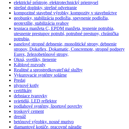
elektrické prístroje, elektrotechnický priemysel
strešné doplnky, strešné odvetranie
kompozitné stavebné výrobky, kompozity v stavebníctve
geobunky, stabilizácia podložia, spevnenie podložia,
geotextílie, stabilizácia svahov
tesniaca manžeta C, EPDM manžeta, tesnenie potrubia,
utesnenie prestupov potrubí, potrubné prestupy, chránička
potrubia,
panelové stropné debnenie, monolitické stropy, debnenie
stropov, Dokaflex, Dokamatic, Concremote, stropné podpery
Eurex, železobetónové stropy,
Okná, svetlíky, tienenie
Káblové rozvody
Realitné a sprostredkovateľské služby
Vykurovacie systémy solárne
Predaj
plynové kotly
certifikáty
debniace tvarovky
svietidlá, LED reflektor
podlahové systémy, športové povrchy
troskový cement
drenáž
betónové výrobky. nosné murivo
diamantové kotúče, pracovné náradie