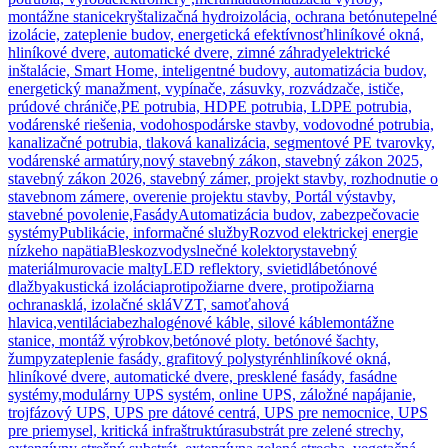
montážne stanice
kryštalizačná hydroizolácia, ochrana betónu
tepelné
izolácie, zateplenie budov, energetická efektívnosť
hliníkové okná,
hliníkové dvere, automatické dvere, zimné záhrady
elektrické
inštalácie, Smart Home, inteligentné budovy, automatizácia budov,
energetický manažment, vypínače, zásuvky, rozvádzače, ističe,
prúdové chrániče,
PE potrubia, HDPE potrubia, LDPE potrubia,
vodárenské riešenia, vodohospodárske stavby, vodovodné potrubia,
kanalizačné potrubia, tlaková kanalizácia, segmentové PE tvarovky,
vodárenské armatúry,
nový stavebný zákon, stavebný zákon 2025,
stavebný zákon 2026, stavebný zámer, projekt stavby, rozhodnutie o
stavebnom zámere, overenie projektu stavby, Portál výstavby,
stavebné povolenie,
Fasády
Automatizácia budov, zabezpečovacie
systémy
Publikácie, informačné služby
Rozvod elektrickej energie
nízkeho napätia
Bleskozvody
slnečné kolektory
stavebný
materiál
murovacie malty
LED reflektory, svietidlá
betónové
dlažby
akustická izolácia
protipožiarne dvere, protipožiarna
ochrana
sklá, izolačné sklá
VZT, samoťahová
hlavica,ventilácia
bezhalogénové káble, silové káble
montážne
stanice, montáž výrobkov,
betónové ploty. betónové šachty,
žumpy
zateplenie fasády, grafitový polystyrén
hliníkové okná,
hliníkové dvere, automatické dvere, presklené fasády, fasádne
systémy,
modulárny UPS systém, online UPS, záložné napájanie,
trojfázový UPS, UPS pre dátové centrá, UPS pre nemocnice, UPS
pre priemysel, kritická infraštruktúra
substrát pre zelené strechy,