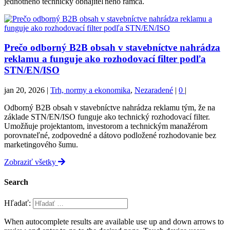
jednotného technicky obhájiteľného rámca.
Prečo odborný B2B obsah v stavebníctve nahrádza
reklamu a funguje ako rozhodovací filter podľa
STN/EN/ISO
jan 20, 2026
|
Trh, normy a ekonomika
,
Nezaradené
|
0
|
Odborný B2B obsah v stavebníctve nahrádza reklamu tým, že na
základe STN/EN/ISO funguje ako technický rozhodovací filter.
Umožňuje projektantom, investorom a technickým manažérom
porovnateľné, zodpovedné a dátovo podložené rozhodovanie bez
marketingového šumu.
Zobraziť všetky
Search
Hľadať:
When autocomplete results are available use up and down arrows to