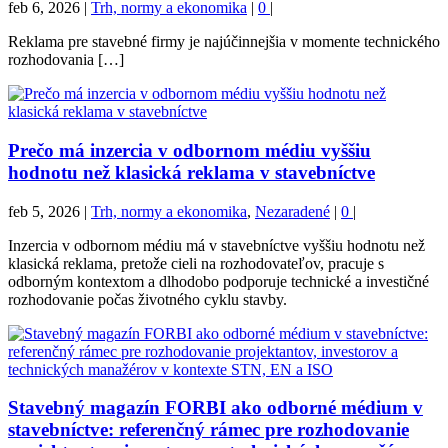
feb 6, 2026
|
Trh, normy a ekonomika
|
0
|
Reklama pre stavebné firmy je najúčinnejšia v momente technického
rozhodovania […]
Prečo má inzercia v odbornom médiu vyššiu
hodnotu než klasická reklama v stavebníctve
feb 5, 2026
|
Trh, normy a ekonomika
,
Nezaradené
|
0
|
Inzercia v odbornom médiu má v stavebníctve vyššiu hodnotu než
klasická reklama, pretože cieli na rozhodovateľov, pracuje s
odborným kontextom a dlhodobo podporuje technické a investičné
rozhodovanie počas životného cyklu stavby.
Stavebný magazín FORBI ako odborné médium v
stavebníctve: referenčný rámec pre rozhodovanie