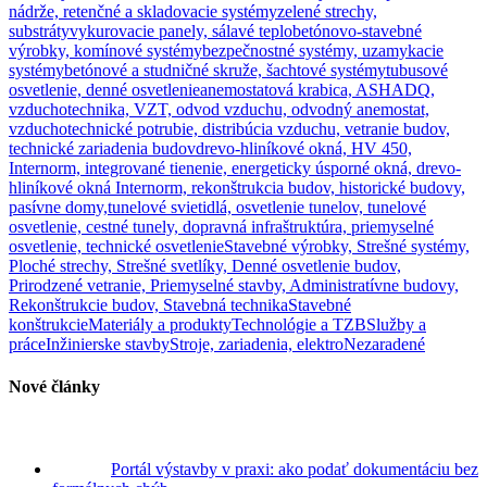
nádrže, retenčné a skladovacie systémy
zelené strechy,
substráty
vykurovacie panely, sálavé teplo
betónovo-stavebné
výrobky, komínové systémy
bezpečnostné systémy, uzamykacie
systémy
betónové a studničné skruže, šachtové systémy
tubusové
osvetlenie, denné osvetlenie
anemostatová krabica, ASHADQ,
vzduchotechnika, VZT, odvod vzduchu, odvodný anemostat,
vzduchotechnické potrubie, distribúcia vzduchu, vetranie budov,
technické zariadenia budov
drevo-hliníkové okná, HV 450,
Internorm, integrované tienenie, energeticky úsporné okná, drevo-
hliníkové okná Internorm, rekonštrukcia budov, historické budovy,
pasívne domy,
tunelové svietidlá, osvetlenie tunelov, tunelové
osvetlenie, cestné tunely, dopravná infraštruktúra, priemyselné
osvetlenie, technické osvetlenie
Stavebné výrobky, Strešné systémy,
Ploché strechy, Strešné svetlíky, Denné osvetlenie budov,
Prirodzené vetranie, Priemyselné stavby, Administratívne budovy,
Rekonštrukcie budov, Stavebná technika
Stavebné
konštrukcie
Materiály a produkty
Technológie a TZB
Služby a
práce
Inžinierske stavby
Stroje, zariadenia, elektro
Nezaradené
Nové články
Portál výstavby v praxi: ako podať dokumentáciu bez