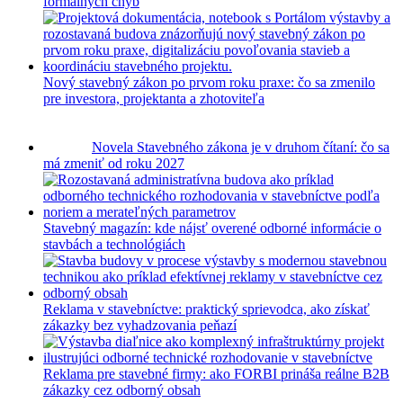
formálnych chýb
Nový stavebný zákon po prvom roku praxe: čo sa zmenilo
pre investora, projektanta a zhotoviteľa
Novela Stavebného zákona je v druhom čítaní: čo sa
má zmeniť od roku 2027
Stavebný magazín: kde nájsť overené odborné informácie o
stavbách a technológiách
Reklama v stavebníctve: praktický sprievodca, ako získať
zákazky bez vyhadzovania peňazí
Reklama pre stavebné firmy: ako FORBI prináša reálne B2B
zákazky cez odborný obsah