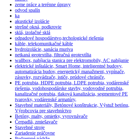
zeme práce a terénne úpravy
odvod spalín
ka
akustické izolácie
strešné okná, podkrovie
sklá, izolačné sklá
odpadové hospodárstvo,techologické riešenia
káble, telekomunikačné káble
hydroizolácie, sanácia muriva
netkaná geotextília, filtračná geotextília
wallbox, nabíjacia stanica pre elektromobily, AC nabíjanie
elektrické inštalácie, Smart Home, inteligentné budovy,
automatizácia budov, energetický manažment, vypínače,
zásuvky, rozvádzače, ističe, prúdové chrániče,
PE potrubia, HDPE potrubia, LDPE potrubia, vodárenské
riešenia, vodohospodárske stavby, vodovodné potrubia,
kanalizačné potrubia, tlaková kanalizácia, segmentové PE
tvarovky, vodárenské armatúry,
Stavebné materiály, Betónové konštrukcie, Výstuž betónu,
Výrobcovia pre stavebníctvo
Betóny, malty, omietky, vyrovnávače
Čerpadlá, zmiešavače
Stavebné stroje
Zariadenie práčovne
Podzemné nádrže