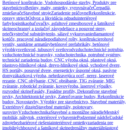
Betónové konštrukcie, Vodohospodárske stavby, Produkty pre
stavebníctvo
Betóny, malty, omietky, vyrovnávače
Čerpadlá,
zmiešavače
Stavebné stroje
Zariadenie práčovne
Rekonštrukcie,
opravy striech
Odvoz a likvidácia odpadu
interiérové
farby
logistika
obaľovačky, asfaltové zmesi
boxové a šatníkové
skrine
ochranný a izolačný zásyp
deliace a posuvné steny,
priečky
strečné substráty
teplo, sálavé vykurovanie
diamantové
kotúče, pracovné náradie
podlahové rošty, konštrukcie
rohové
ventily, sanitárne armatúry
betónové prefabrikáty, betónové
výrobky
svetlovod, tubusový svetlovod
vzduchotechnické potrubia,
vzduchotechnické tvarovky, vzduchotechnika, potrubné systémy,
technické zariadenia budov, CNC výroba,
okná, plastové okná,
plastovo-hliníkové okná, drevo-hliníkové okná, vchodové dvere,
HS portály, posuvné dvere, energeticky úsporné okná, pasívne
domy
zákazková výroba, nehrdzavejúca oceľ, nerez, laserové
rezanie, CNC ohýbanie, CNC obrábanie, TIG zváranie, MIG
zváranie, robotické zváranie, kovovýroba, laserové výpalky,
rozvodné skrine
Fasády, Fasádne profily, Dekoratívne stavebné
prvky, Architektonické prvky, Zatepľovanie budov, Rekonštrukcie
budov, Novostavby, Výrobky pre stavebníctvo, Stavebné materiály,
Exteriérový dizajn
Stavebné materiály, polotovary,
suroviny
Vzduchotechnika
Stavebné a montážne náradie
Mestský
mobiliár, nábytok, exteriérové vybavenie
Podzemné nádrže
Ľudské
zdroje
bezbariérové riešenia
interiérové omietky
zariadenia pre
imobilných
boxové a šatníkové skrine
drenážny materiál
plastové