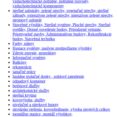
vzduchotechnické potrubie, potrubné rozvody,
vzduchotechnické komponenty
strešné substráty, zelené strechy, vegetačné strechy, strešné
záhrady, extenzívne zelené strechy, intenzívne zelené strechy,
stromový substrát
Stavebné výrobky, Strešné systémy, Ploché strechy, Strešné
svetlíky, Denné osvetlenie budov, Prirodzené vetranie,
Priemyselné stavby, Administratívne budovy, Rekonštrukcie
budov, Stavebná technika
Farby, nátery
Hasiace systémy, pasívne protipožiarne výrobky
Zdroje energie, generátory
Informačné systémy
Balkóny
rekuperácie
sanačné práce
fasádne izolačné dosky , soklové zateplenie
odpadový kontajner
betónové dlažby
architekotnické služby
strešná krytina
kovovýroba, služby
nivelačné a stierkové hmoty
strojárske riešenia, kovoobrábanie, výroba strojných celkov
montážne stanice, montáž výrobkov,