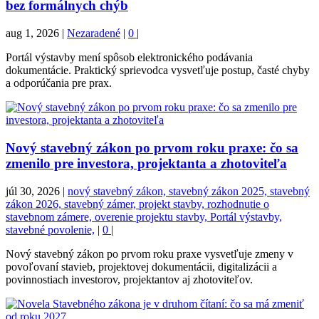
bez formálnych chýb
aug 1, 2026
|
Nezaradené
|
0
|
Portál výstavby mení spôsob elektronického podávania
dokumentácie. Praktický sprievodca vysvetľuje postup, časté chyby
a odporúčania pre prax.
Nový stavebný zákon po prvom roku praxe: čo sa
zmenilo pre investora, projektanta a zhotoviteľa
júl 30, 2026
|
nový stavebný zákon, stavebný zákon 2025, stavebný
zákon 2026, stavebný zámer, projekt stavby, rozhodnutie o
stavebnom zámere, overenie projektu stavby, Portál výstavby,
stavebné povolenie,
|
0
|
Nový stavebný zákon po prvom roku praxe vysvetľuje zmeny v
povoľovaní stavieb, projektovej dokumentácii, digitalizácii a
povinnostiach investorov, projektantov aj zhotoviteľov.