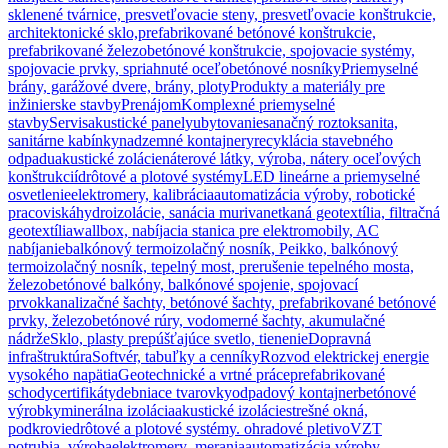
sklenené tvárnice, presvetľovacie steny, presvetľovacie konštrukcie,
architektonické sklo,
prefabrikované betónové konštrukcie,
prefabrikované železobetónové konštrukcie, spojovacie systémy,
spojovacie prvky, spriahnuté oceľobetónové nosníky
Priemyselné
brány, garážové dvere, brány, ploty
Produkty a materiály pre
inžinierske stavby
Prenájom
Komplexné priemyselné
stavby
Servis
akustické panely
ubytovanie
sanačný roztok
sanita,
sanitárne kabínky
nadzemné kontajnery
recyklácia stavebného
odpadu
akustické zolácie
náterové látky, výroba, nátery oceľových
konštrukcií
drôtové a plotové systémy
LED lineárne a priemyselné
osvetlenie
elektromery, kalibrácia
automatizácia výroby, robotické
pracoviská
hydroizolácie, sanácia muriva
netkaná geotextília, filtračná
geotextília
wallbox, nabíjacia stanica pre elektromobily, AC
nabíjanie
balkónový termoizolačný nosník, Peikko, balkónový
termoizolačný nosník, tepelný most, prerušenie tepelného mosta,
železobetónové balkóny, balkónové spojenie, spojovací
prvok
kanalizačné šachty, betónové šachty, prefabrikované betónové
prvky, železobetónové rúry, vodomerné šachty, akumulačné
nádrže
Sklo, plasty prepúšťajúce svetlo, tienenie
Dopravná
infraštruktúra
Softvér, tabuľky a cenníky
Rozvod elektrickej energie
vysokého napätia
Geotechnické a vrtné práce
prefabrikované
schody
certifikáty
debniace tvarovky
odpadový kontajner
betónové
výrobky
minerálna izolácia
akustické izolácie
strešné okná,
podkrovie
drôtové a plotové systémy. ohradové pletivo
VZT
potrubia, výroba
elektromery ,merania
automatizácia výroby,