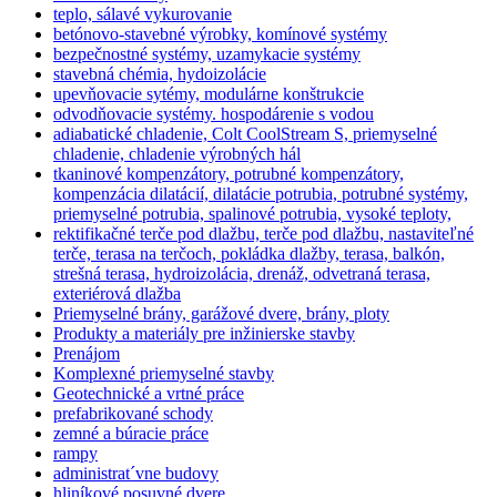
teplo, sálavé vykurovanie
betónovo-stavebné výrobky, komínové systémy
bezpečnostné systémy, uzamykacie systémy
stavebná chémia, hydoizolácie
upevňovacie sytémy, modulárne konštrukcie
odvodňovacie systémy. hospodárenie s vodou
adiabatické chladenie, Colt CoolStream S, priemyselné
chladenie, chladenie výrobných hál
tkaninové kompenzátory, potrubné kompenzátory,
kompenzácia dilatácií, dilatácie potrubia, potrubné systémy,
priemyselné potrubia, spalinové potrubia, vysoké teploty,
rektifikačné terče pod dlažbu, terče pod dlažbu, nastaviteľné
terče, terasa na terčoch, pokládka dlažby, terasa, balkón,
strešná terasa, hydroizolácia, drenáž, odvetraná terasa,
exteriérová dlažba
Priemyselné brány, garážové dvere, brány, ploty
Produkty a materiály pre inžinierske stavby
Prenájom
Komplexné priemyselné stavby
Geotechnické a vrtné práce
prefabrikované schody
zemné a búracie práce
rampy
administrat´vne budovy
hliníkové posuvné dvere