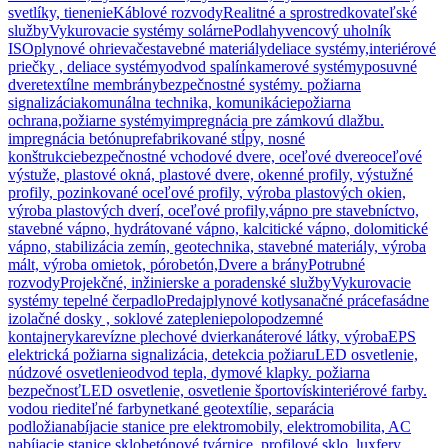
svetlíky, tienenie
Káblové rozvody
Realitné a sprostredkovateľské
služby
Vykurovacie systémy solárne
Podlahy
vencový uholník
ISO
plynové ohrievače
stavebné materiály
deliace systémy,interiérové
priečky , deliace systémy
odvod spalín
kamerové systémy
posuvné
dvere
textílne membrány
bezpečnostné systémy. požiarna
signalizácia
komunálna technika, komunikácie
požiarna
ochrana,požiarne systémy
impregnácia pre zámkovú dlažbu.
impregnácia betónu
prefabrikované stĺpy, nosné
konštrukcie
bezpečnostné vchodové dvere, oceľové dvere
oceľové
výstuže, plastové okná, plastové dvere, okenné profily, výstužné
profily, pozinkované oceľové profily, výroba plastových okien,
výroba plastových dverí, oceľové profily,
vápno pre stavebníctvo,
stavebné vápno, hydrátované vápno, kalcitické vápno, dolomitické
vápno, stabilizácia zemín, geotechnika, stavebné materiály, výroba
mált, výroba omietok, pórobetón,
Dvere a brány
Potrubné
rozvody
Projekčné, inžinierske a poradenské služby
Vykurovacie
systémy tepelné čerpadlo
Predaj
plynové kotly
sanačné práce
fasádne
izolačné dosky , soklové zateplenie
polopodzemné
kontajnery
ka
revízne plechové dvierka
náterové látky, výroba
EPS
elektrická požiarna signalizácia, detekcia požiaru
LED osvetlenie,
núdzové osvetlenie
odvod tepla, dymové klapky. požiarna
bezpečnosť
LED osvetlenie, osvetlenie športovísk
interiérové farby.
vodou riediteľné farby
netkané geotextílie, separácia
podložia
nabíjacie stanice pre elektromobily, elektromobilita, AC
nabíjacie stanice,
sklobetónové tvárnice, profilové sklo, luxfery,