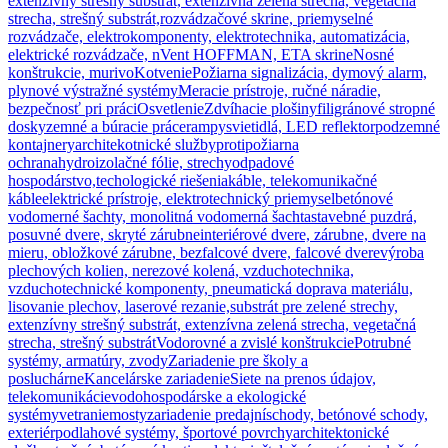
extenzívny strešný substrát, extenzívna zelená strecha, vegetačná
strecha, strešný substrát,
rozvádzačové skrine, priemyselné
rozvádzače, elektrokomponenty, elektrotechnika, automatizácia,
elektrické rozvádzače, nVent HOFFMAN, ETA skrine
Nosné
konštrukcie, murivo
Kotvenie
Požiarna signalizácia, dymový alarm,
plynové výstražné systémy
Meracie prístroje, ručné náradie,
bezpečnosť pri práci
Osvetlenie
Zdvíhacie plošiny
filigránové stropné
dosky
zemné a búracie práce
rampy
svietidlá, LED reflektor
podzemné
kontajnery
architekotnické služby
protipožiarna
ochrana
hydroizolačné fólie, strechy
odpadové
hospodárstvo,techologické riešenia
káble, telekomunikačné
káble
elektrické prístroje, elektrotechnický priemysel
betónové
vodomerné šachty, monolitná vodomerná šachta
stavebné puzdrá,
posuvné dvere, skryté zárubne
interiérové dvere, zárubne, dvere na
mieru, obložkové zárubne, bezfalcové dvere, falcové dvere
výroba
plechových kolien, nerezové kolená, vzduchotechnika,
vzduchotechnické komponenty, pneumatická doprava materiálu,
lisovanie plechov, laserové rezanie,
substrát pre zelené strechy,
extenzívny strešný substrát, extenzívna zelená strecha, vegetačná
strecha, strešný substrát
Vodorovné a zvislé konštrukcie
Potrubné
systémy, armatúry, zvody
Zariadenie pre školy a
posluchárne
Kancelárske zariadenie
Siete na prenos údajov,
telekomunikácie
vodohospodárske a ekologické
systémy
vetranie
mosty
zariadenie predajní
schody, betónové schody,
exteriér
podlahové systémy, športové povrchy
architektonické