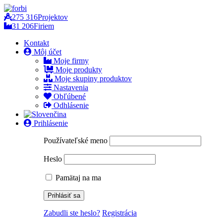
275 316
Projektov
31 206
Firiem
Kontakt
Môj účet
Moje firmy
Moje produkty
Moje skupiny produktov
Nastavenia
Obľúbené
Odhlásenie
Prihlásenie
Používateľské meno
Heslo
Pamätaj na ma
Zabudli ste heslo?
Registrácia