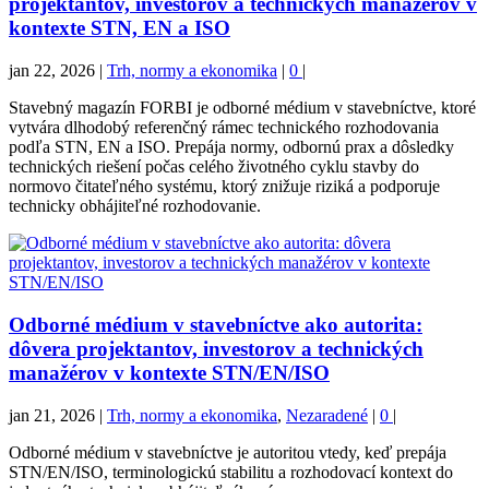
projektantov, investorov a technických manažérov v
kontexte STN, EN a ISO
jan 22, 2026
|
Trh, normy a ekonomika
|
0
|
Stavebný magazín FORBI je odborné médium v stavebníctve, ktoré
vytvára dlhodobý referenčný rámec technického rozhodovania
podľa STN, EN a ISO. Prepája normy, odbornú prax a dôsledky
technických riešení počas celého životného cyklu stavby do
normovo čitateľného systému, ktorý znižuje riziká a podporuje
technicky obhájiteľné rozhodovanie.
Odborné médium v stavebníctve ako autorita:
dôvera projektantov, investorov a technických
manažérov v kontexte STN/EN/ISO
jan 21, 2026
|
Trh, normy a ekonomika
,
Nezaradené
|
0
|
Odborné médium v stavebníctve je autoritou vtedy, keď prepája
STN/EN/ISO, terminologickú stabilitu a rozhodovací kontext do