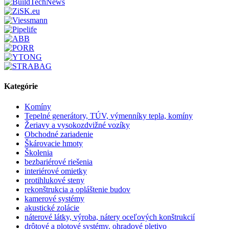
Kategórie
Komíny
Tepelné generátory, TÚV, výmenníky tepla, komíny
Žeriavy a vysokozdvižné vozíky
Obchodné zariadenie
Škárovacie hmoty
Školenia
bezbariérové riešenia
interiérové omietky
protihlukové steny
rekonštrukcia a opláštenie budov
kamerové systémy
akustické zolácie
náterové látky, výroba, nátery oceľových konštrukcií
drôtové a plotové systémy. ohradové pletivo