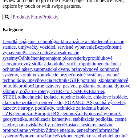
review and enter to go to the desired page. Touch device users,
explore by touch or with swipe gestures.
Produkty
Firmy
Projekty
Kategórie
Lepidlá, spájanie
Technológia klimatizácie a chladenia
Čerpacie
stanice, umývačky vozidiel, servisné vybavenie
Bezpečnostné
vybavenie
Plastové nádrže a vsakovacie
systémy
Odhlučnenie
prenájom plotov
stierky
protihlukové
steny
pracovný stôl
fasáda odolná voči krupobitiu
penetračné a
ochranné nátery
automatické dvere, brány
plynové komínové
systémy, komíny
uzamykacie bezpečnostné systémy
stavebné
technológie, upevňovacia technika
GRP potrubia, sklolaminátové
potrubia
protipožiarne uzávery, pasívna požiarna ochrana, dymové
zábrany, požiarne rolety, FIBREroll, SMOKEbarrier,
STEELroll
technické izolácie, tepelné izolácie, chladové izolácie,
akustické izolácie, penové sklo, FOAMGLAS, suchá výstavba,
kazetové stropy, podhľady, technické zariadenia budov,
TZB,
geomreža, Eurogrid BX geomreža, dvojosová geomreža,
geosyntetika, stabilizácia kameniva, stabilizácia podložia, cestné
stavby, parkoviská
Farby, nátery
Hasiace systémy, pasívne
protipožiarne výrobky
Zdroje energie, generátory
Informačné
systémy
Plynové infražiariče
Nízkoenergetické stavby
inteligentné