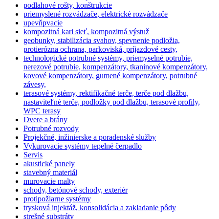
podlahové rošty, konštrukcie
priemyslené rozvádzače, elektrické rozvádzače
upevňpvacie
kompozitná kari sieť, kompozitná výstuž
geobunky, stabilizácia svahov, spevnenie podložia,
protierózna ochrana, parkoviská, príjazdové cesty,
technologické potrubné systémy, priemyselné potrubie,
nerezové potrubie, kompenzátory, tkaninové kompenzátory,
kovové kompenzátory, gumené kompenzátory, potrubné
závesy,
terasové systémy, rektifikačné terče, terče pod dlažbu,
nastaviteľné terče, podložky pod dlažbu, terasové profily,
WPC terasy
Dvere a brány
Potrubné rozvody
Projekčné, inžinierske a poradenské služby
Vykurovacie systémy tepelné čerpadlo
Servis
akustické panely
stavebný materiál
murovacie malty
schody, betónové schody, exteriér
protipožiarne systémy
trysková injektáž, konsolidácia a zakladanie pôdy
strešné substráty