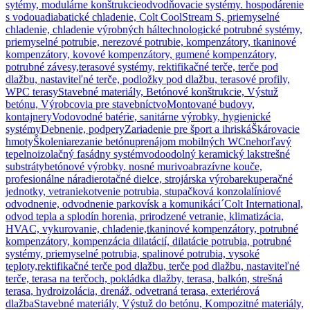
sytémy, modulárne konštrukcie
odvodňovacie systémy. hospodárenie
s vodou
adiabatické chladenie, Colt CoolStream S, priemyselné
chladenie, chladenie výrobných hál
technologické potrubné systémy,
priemyselné potrubie, nerezové potrubie, kompenzátory, tkaninové
kompenzátory, kovové kompenzátory, gumené kompenzátory,
potrubné závesy,
terasové systémy, rektifikačné terče, terče pod
dlažbu, nastaviteľné terče, podložky pod dlažbu, terasové profily,
WPC terasy
Stavebné materiály, Betónové konštrukcie, Výstuž
betónu, Výrobcovia pre stavebníctvo
Montované budovy,
kontajnery
Vodovodné batérie, sanitárne výrobky, hygienické
systémy
Debnenie, podpery
Zariadenie pre šport a ihriská
Škárovacie
hmoty
Školenia
rezanie betónu
prenájom mobilných WC
nehorľavý
tepelnoizolačný fasádny systém
vodoodolný keramický lak
strešné
substráty
betónové výrobky. nosné murivo
abrazívne kouče,
profesionálne náradie
rotačné dielce, strojárska výroba
rekuperačné
jednotky, vetranie
kotvenie potrubia, stupačková konzola
líniové
odvodnenie, odvodnenie parkovísk a komunikáci´
Colt International,
odvod tepla a splodín horenia, prirodzené vetranie, klimatizácia,
HVAC, vykurovanie, chladenie,
tkaninové kompenzátory, potrubné
kompenzátory, kompenzácia dilatácií, dilatácie potrubia, potrubné
systémy, priemyselné potrubia, spalinové potrubia, vysoké
teploty,
rektifikačné terče pod dlažbu, terče pod dlažbu, nastaviteľné
terče, terasa na terčoch, pokládka dlažby, terasa, balkón, strešná
terasa, hydroizolácia, drenáž, odvetraná terasa, exteriérová
dlažba
Stavebné materiály, Výstuž do betónu, Kompozitné materiály,