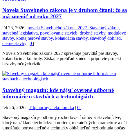
Novela Stavebného zákona je v druhom čítaní: čo sa
má zmeniť od roku 2027
júl 23, 2026
|
novela Stavebného zákona 2027, Stavebný zákon,
stavebná legislatíva, povoľovanie stavieb, drobné stavby, modulové
stavby, kontajnerové stavby, kolaudácia stavby, stavebný dohľad,
čierne stavby
|
0
|
Novela Stavebného zákona 2027 spresňuje pravidlá pre stavby,
kolaudáciu a kontroly. Získajte prehľad zmien a pripravte projekt
bez zbytočných rizík.
Stavebný magazín: kde nájsť overené odborné
informácie o stavbách a technológiách
feb 26, 2026
|
Trh, normy a ekonomika
|
0
|
Stavebný magazín je odborný rozhodovací rámec v stavebníctve,
ktorý na základe technických noriem, merateľných parametrov a dát
umožňuje porovnateľné a technicky obhájiteľné rozhodnutia počas