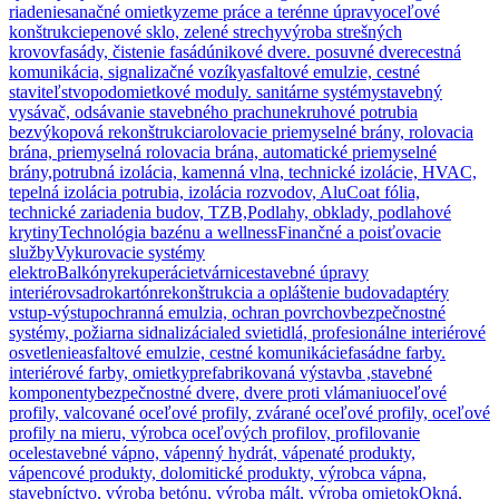
riadenie
sanačné omietky
zeme práce a terénne úpravy
oceľové
konštrukcie
penové sklo, zelené strechy
výroba strešných
krovov
fasády, čistenie fasád
únikové dvere. posuvné dvere
cestná
komunikácia, signalizačné vozíky
asfaltové emulzie, cestné
staviteľstvo
podomietkové moduly. sanitárne systémy
stavebný
vysávač, odsávanie stavebného prachu
nekruhové potrubia
bezvýkopová rekonštrukcia
rolovacie priemyselné brány, rolovacia
brána, priemyselná rolovacia brána, automatické priemyselné
brány,
potrubná izolácia, kamenná vlna, technické izolácie, HVAC,
tepelná izolácia potrubia, izolácia rozvodov, AluCoat fólia,
technické zariadenia budov, TZB,
Podlahy, obklady, podlahové
krytiny
Technológia bazénu a wellness
Finančné a poisťovacie
služby
Vykurovacie systémy
elektro
Balkóny
rekuperácie
tvárnice
stavebné úpravy
interiérov
sadrokartón
rekonštrukcia a opláštenie budov
adaptéry
vstup-výstup
ochranná emulzia, ochran povrchov
bezpečnostné
systémy, požiarna sidnalizácia
led svietidlá, profesionálne interiérové
osvetlenie
asfaltové emulzie, cestné komunikácie
fasádne farby.
interiérové farby, omietky
prefabrikovaná výstavba ,stavebné
komponenty
bezpečnostné dvere, dvere proti vlámaniu
oceľové
profily, valcované oceľové profily, zvárané oceľové profily, oceľové
profily na mieru, výrobca oceľových profilov, profilovanie
ocele
stavebné vápno, vápenný hydrát, vápenaté produkty,
vápencové produkty, dolomitické produkty, výrobca vápna,
stavebníctvo, výroba betónu, výroba mált, výroba omietok
Okná,