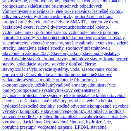
služby
strešné, betónové krytiny
elektroinštalačné systémy
izolačné a
protipožiarne sklá
čistiarne priemyselných odpadových
vôd
priemyslené rozvádzače, elektrické rozvádzače
strešné krytiny,
odkvapové sytémy, klampiarske prvky
protipožiarna ochrana,
protipožiarne dvere
interiérové dvere SMART, interiérové dvere,
bezfalcové dvere, falcové dvere
vzduchotechnické koleno,
vzduchotechnika, potrubné koleno, vzduchotechnické potrubie,
potrubné rozvody, vzduchotechnické komponenty
strešné substráty,
zelené strechy, vegetačné strechy, strešné záhrady, extenzívne zelené
strechy, intenzívne zelené strechy, stromový substrát
novela
Stavebného zákona 2027, Stavebný zákon, stavebná legislatíva,
povoľovanie stavieb, drobné stavby, modulové stavby, kontajnerové
stavby, kolaudácia stavby, stavebný dohľad, čierne
stavby
Izolácie
Vykurovacie systémy, voda, zásobovanie vodou,
úprava vody
Zdravotnícke a laboratórne zariadenie
Skladové
zariadenie
Lešenie a mobilné oplotenie
Trh, normy a
ekonomika
potery
ložiská
umývadlové armatúty
administrat´vne
budovy
protipožiarne systémy
troskový cement
strešná
krytina
elektroinštalačné systémy, elektroinštalačné krabice
stavebná
chémia a riešenia
oceľové radiátory, výroba
stavebná chémia,
hydoizolácie
strešné doplnky, strešné odvetranie
kompozitné stavebné
výrobky, kompozity v stavebníctve
geobunky, stabilizácia podložia,
spevnenie podložia, geotextílie, stabilizácia svahov
tesniace manžety,
výroba tesniacich manžiet, stavebná činnosť, hydroizolácie,
potrubné prestupy, vodotesné tesnenie, EPDM, stavebné