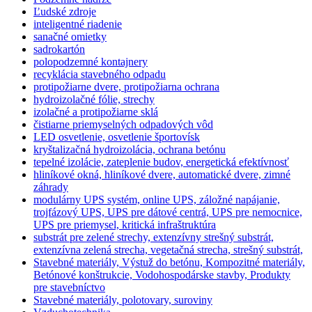
Ľudské zdroje
inteligentné riadenie
sanačné omietky
sadrokartón
polopodzemné kontajnery
recyklácia stavebného odpadu
protipožiarne dvere, protipožiarna ochrana
hydroizolačné fólie, strechy
izolačné a protipožiarne sklá
čistiarne priemyselných odpadových vôd
LED osvetlenie, osvetlenie športovísk
kryštalizačná hydroizolácia, ochrana betónu
tepelné izolácie, zateplenie budov, energetická efektívnosť
hliníkové okná, hliníkové dvere, automatické dvere, zimné
záhrady
modulárny UPS systém, online UPS, záložné napájanie,
trojfázový UPS, UPS pre dátové centrá, UPS pre nemocnice,
UPS pre priemysel, kritická infraštruktúra
substrát pre zelené strechy, extenzívny strešný substrát,
extenzívna zelená strecha, vegetačná strecha, strešný substrát,
Stavebné materiály, Výstuž do betónu, Kompozitné materiály,
Betónové konštrukcie, Vodohospodárske stavby, Produkty
pre stavebníctvo
Stavebné materiály, polotovary, suroviny