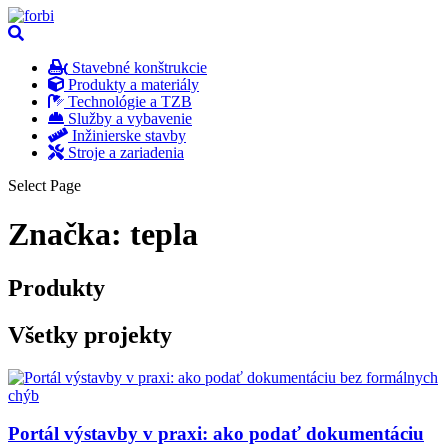
Stavebné konštrukcie
Produkty a materiály
Technológie a TZB
Služby a vybavenie
Inžinierske stavby
Stroje a zariadenia
Select Page
Značka:
tepla
Produkty
Všetky projekty
Portál výstavby v praxi: ako podať dokumentáciu