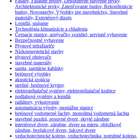
Fasády, Fasádne profily, Dekoratívne stavebné prvky,
Architektonické prvky, Zatepľovanie budov, Rekonštrukcie
budov, Novostavby, Výrobky pre stavebníctvo, Stavebné
materiály, Exteriérový dizajn
Lepidlá, spájanie
Technológia klimatizácie a chladenia
Čerpacie stanice, umývačky vozidiel, servisné vybavenie
Bezpečnostné vybavenie
Plynové infražiariče
Nízkoenergetické stavby
plynové ohrievače
stavebné materiály
sanita, sanitárne kabínky
betónové výrobky
akustická izolácia
strešné, betónové krytiny
elektroinštalačné systémy, elektroinštalačné krabice
podlahové systémy a lepidlá
radiátory, vykurovanie
automatizácia výroby, montážne stanice
betónové vodomerné šachty, monolitná vodomerná šachta
stavebné puzdrá, posuvné dvere, skryté zárubne
interiérové dvere, zárubne, dvere na mieru, obložkové
zárubne, bezfalcové dvere, falcové dvere
vzduchotechnické koleno, vzduchotechnika, potrubné koleno,