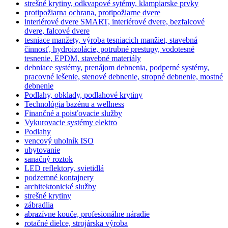
strešné krytiny, odkvapové sytémy, klampiarske prvky
protipožiarna ochrana, protipožiarne dvere
interiérové dvere SMART, interiérové dvere, bezfalcové
dvere, falcové dvere
tesniace manžety, výroba tesniacich manžiet, stavebná
činnosť, hydroizolácie, potrubné prestupy, vodotesné
tesnenie, EPDM, stavebné materiály
debniace systémy, prenájom debnenia, podperné systémy,
pracovné lešenie, stenové debnenie, stropné debnenie, mostné
debnenie
Podlahy, obklady, podlahové krytiny
Technológia bazénu a wellness
Finančné a poisťovacie služby
Vykurovacie systémy elektro
Podlahy
vencový uholník ISO
ubytovanie
sanačný roztok
LED reflektory, svietidlá
podzemné kontajnery
architektonické služby
strešné krytiny
zábradlia
abrazívne kouče, profesionálne náradie
rotačné dielce, strojárska výroba