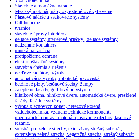
Vzduchotechnika
Stavebné a montážne náradie
Mestský mobiliár, nábytok, exteriérové vybavenie
Plastové nádrže a vsakovacie systémy
Odhlučnenie
tvárnice
stavebné úpravy interiérov
deliace systémy,interiérové priečky , deliace systémy
nadzemné kontajnery
minerálna izolácia
protipožiarna ochrana
elektroinštalačné systémy
stavebná chémia a riešenia
oceľové radiátory, výroba
automatizácia výroby, robotické pracoviská
betónové ploty. betónové šachty, žumpy
zateplenie fasády, grafitový polystyrén
hliníkové okná, hliníkové dvere, automatické dvere, presklené
fasády, fasádne systémy,
výroba plechových kolien, nerezové kolená,
vzduchotechnika, vzduchotechnické komponenty,
pneumatická doprava materiálu, lisovanie plechov, laserové
rezanie,
substrát pre zelené strechy, extenzívny strešný substrát,
extenzívna zelená strecha, vegetačná strecha, strešný substrát