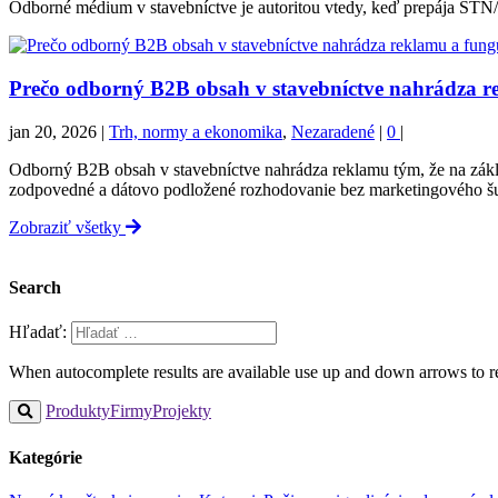
Odborné médium v stavebníctve je autoritou vtedy, keď prepája STN/
Prečo odborný B2B obsah v stavebníctve nahrádza r
jan 20, 2026
|
Trh, normy a ekonomika
,
Nezaradené
|
0
|
Odborný B2B obsah v stavebníctve nahrádza reklamu tým, že na zák
zodpovedné a dátovo podložené rozhodovanie bez marketingového 
Zobraziť všetky
Search
Hľadať:
When autocomplete results are available use up and down arrows to re
Produkty
Firmy
Projekty
Kategórie