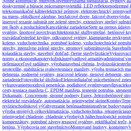
Nosné konštrukcie, murivo
Kotvenie
Požiarna signalizácia, dymový a
dosky
zemné a búracie práce
rampy
svietidlá, LED reflektor
podzemné k
telekomunikačné káble
elektrické prístroje, elektrotechnický priemysel
na mieru, obložkové zárubne, bezfalcové dvere, falcové dvere
výroba 
laserové rezanie,
substrát pre zelené strechy, extenzívny strešný substr
pre školy a posluchárne
Kancelárske zariadenie
Siete na prenos údajov
systémy, športové povrchy
architektonické služby
strešné, betónové kr
rozvádzače
strešné krytiny, odkvapové sytémy, klampiarske prvky
prot
koleno, vzduchotechnika, potrubné koleno, vzduchotechnické potrub
strechy, intenzívne zelené strechy, stromový substrát
novela Stavebného
kolaudácia stavby, stavebný dohľad, čierne stavby
Izolácie
Vykurovaci
normy a ekonomika
potery
ložiská
umývadlové armatúty
administrat´v
riešenia
oceľové radiátory, výroba
stavebná chémia, hydoizolácie
streš
geotextílie, stabilizácia svahov
tesniace manžety, výroba tesniacich ma
debnenia, podperné systémy, pracovné lešenie, stenové debnenie, str
zariadenie
Fotovoltické úložisko
Elektroinštalačné práce
betónové zmes
vykurovanie
epoxidová penetrácia, podlahové systémy
upevňpvacie
ko
cesty,
tesniaca manžeta C, EPDM manžeta, tesnenie potrubia, utesnenie
Dokamatic, Concremote, stropné podpery Eurex, železobetónové stro
elektrické rozvádzače, automatizácia, priemyselné skrine
Komíny
Tepe
revízie
schodiskové výťahy
rezanie betónu
administratívne budovy
napí
výroba strojných celkov
klimatizácia, vzduchotechnika, rekuperácia
up
priemyselné chladenie, chladenie výrobných hál
technologické potrub
kompenzátory, potrubné závesy,
terasové systémy, rektifikačné terče,
betónu, Výrobcovia pre stavebníctvo
Montované budovy, kontajnery
V