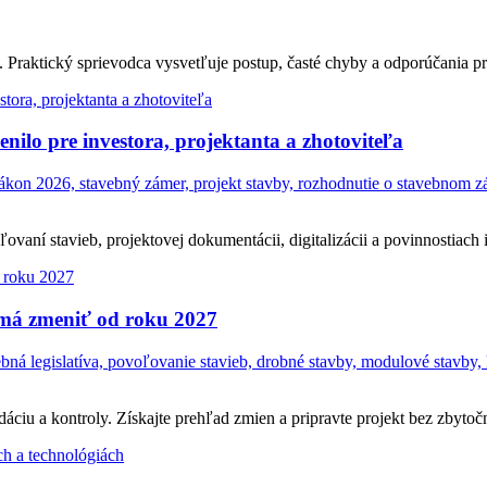
Praktický sprievodca vysvetľuje postup, časté chyby a odporúčania pr
ilo pre investora, projektanta a zhotoviteľa
on 2026, stavebný zámer, projekt stavby, rozhodnutie o stavebnom zám
ní stavieb, projektovej dokumentácii, digitalizácii a povinnostiach in
 má zmeniť od roku 2027
á legislatíva, povoľovanie stavieb, drobné stavby, modulové stavby, 
ciu a kontroly. Získajte prehľad zmien a pripravte projekt bez zbytočn