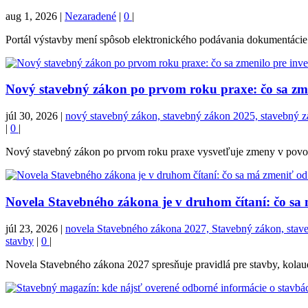
aug 1, 2026
|
Nezaradené
|
0
|
Portál výstavby mení spôsob elektronického podávania dokumentácie. 
Nový stavebný zákon po prvom roku praxe: čo sa zmen
júl 30, 2026
|
nový stavebný zákon, stavebný zákon 2025, stavebný zák
|
0
|
Nový stavebný zákon po prvom roku praxe vysvetľuje zmeny v povoľova
Novela Stavebného zákona je v druhom čítaní: čo sa
júl 23, 2026
|
novela Stavebného zákona 2027, Stavebný zákon, stavebn
stavby
|
0
|
Novela Stavebného zákona 2027 spresňuje pravidlá pre stavby, kolaudá