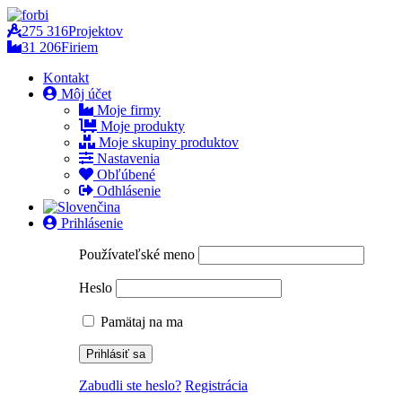
275 316
Projektov
31 206
Firiem
Kontakt
Môj účet
Moje firmy
Moje produkty
Moje skupiny produktov
Nastavenia
Obľúbené
Odhlásenie
Prihlásenie
Používateľské meno
Heslo
Pamätaj na ma
Zabudli ste heslo?
Registrácia