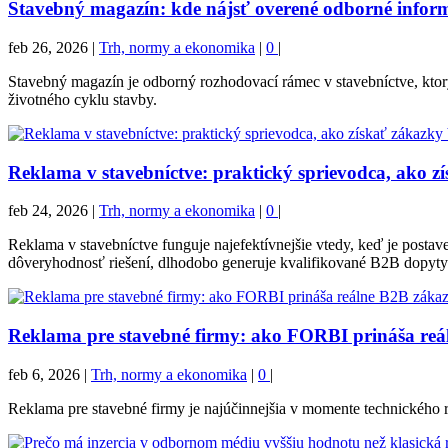
Stavebný magazín: kde nájsť overené odborné inform
feb 26, 2026
|
Trh, normy a ekonomika
|
0
|
Stavebný magazín je odborný rozhodovací rámec v stavebníctve, ktor
životného cyklu stavby.
Reklama v stavebníctve: praktický sprievodca, ako z
feb 24, 2026
|
Trh, normy a ekonomika
|
0
|
Reklama v stavebníctve funguje najefektívnejšie vtedy, keď je pos
dôveryhodnosť riešení, dlhodobo generuje kvalifikované B2B dopyty
Reklama pre stavebné firmy: ako FORBI prináša reá
feb 6, 2026
|
Trh, normy a ekonomika
|
0
|
Reklama pre stavebné firmy je najúčinnejšia v momente technického