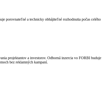
uje porovnateľné a technicky obhájiteľné rozhodnutia počas celého
vania projektantov a investorov. Odborná inzercia vo FORBI buduje
stémoch bez reklamných kampaní.