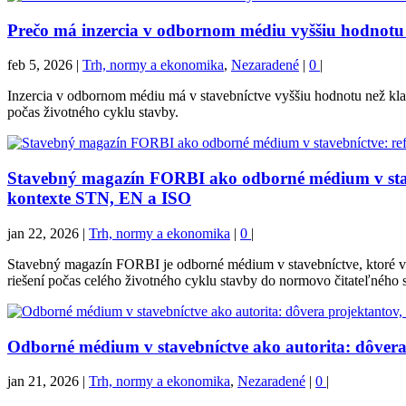
Prečo má inzercia v odbornom médiu vyššiu hodnotu 
feb 5, 2026
|
Trh, normy a ekonomika
,
Nezaradené
|
0
|
Inzercia v odbornom médiu má v stavebníctve vyššiu hodnotu než kla
počas životného cyklu stavby.
Stavebný magazín FORBI ako odborné médium v stave
kontexte STN, EN a ISO
jan 22, 2026
|
Trh, normy a ekonomika
|
0
|
Stavebný magazín FORBI je odborné médium v stavebníctve, ktoré v
riešení počas celého životného cyklu stavby do normovo čitateľného s
Odborné médium v stavebníctve ako autorita: dôvera
jan 21, 2026
|
Trh, normy a ekonomika
,
Nezaradené
|
0
|