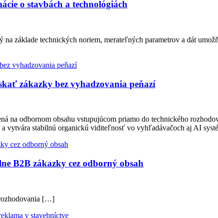
ácie o stavbách a technológiách
ý na základe technických noriem, merateľných parametrov a dát umožň
ískať zákazky bez vyhadzovania peňazí
tavená na odbornom obsahu vstupujúcom priamo do technického rozhodo
 a vytvára stabilnú organickú viditeľnosť vo vyhľadávačoch aj AI sy
lne B2B zákazky cez odborný obsah
 rozhodovania […]