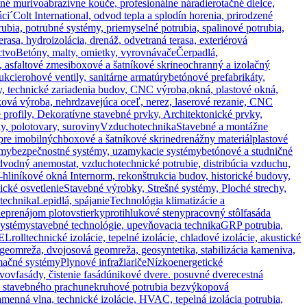
sné murivo
abrazívne kouče, profesionálne náradie
rotačné dielce,
ci´
Colt International, odvod tepla a splodín horenia, prirodzené
ubia, potrubné systémy, priemyselné potrubia, spalinové potrubia,
terasa, hydroizolácia, drenáž, odvetraná terasa, exteriérová
ctvo
Betóny, malty, omietky, vyrovnávače
Čerpadlá,
 asfaltové zmesi
boxové a šatníkové skrine
ochranný a izolačný
ukcie
rohové ventily, sanitárne armatúry
betónové prefabrikáty,
y, technické zariadenia budov, CNC výroba,
okná, plastové okná,
ová výroba, nehrdzavejúca oceľ, nerez, laserové rezanie, CNC
 profily, Dekoratívne stavebné prvky, Architektonické prvky,
y, polotovary, suroviny
Vzduchotechnika
Stavebné a montážne
 pre imobilných
boxové a šatníkové skrine
drenážny materiál
plastové
émy
bezpečnostné systémy, uzamykacie systémy
betónové a studničné
dný anemostat, vzduchotechnické potrubie, distribúcia vzduchu,
-hliníkové okná Internorm, rekonštrukcia budov, historické budovy,
nické osvetlenie
Stavebné výrobky, Strešné systémy, Ploché strechy,
 technika
Lepidlá, spájanie
Technológia klimatizácie a
ie
prenájom plotov
stierky
protihlukové steny
pracovný stôl
fasáda
systémy
stavebné technológie, upevňovacia technika
GRP potrubia,
ELroll
technické izolácie, tepelné izolácie, chladové izolácie, akustické
eomreža, dvojosová geomreža, geosyntetika, stabilizácia kameniva,
mačné systémy
Plynové infražiariče
Nízkoenergetické
ovov
fasády, čistenie fasád
únikové dvere. posuvné dvere
cestná
e stavebného prachu
nekruhové potrubia bezvýkopová
amenná vlna, technické izolácie, HVAC, tepelná izolácia potrubia,