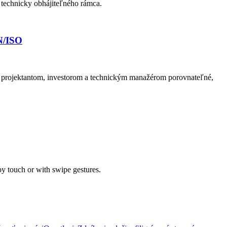
 technicky obhájiteľného rámca.
N/ISO
 projektantom, investorom a technickým manažérom porovnateľné,
by touch or with swipe gestures.