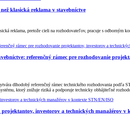
než klasická reklama v stavebníctve
sická reklama, pretože cieli na rozhodovateľov, pracuje s odborným k
bníctve: referenčný rámec pre rozhodovanie projekta
ytvára dlhodobý referenčný rámec technického rozhodovania podľa ST
ystému, ktorý znižuje riziká a podporuje technicky obhájiteľné rozhod
 projektantov, investorov a technických manažérov v