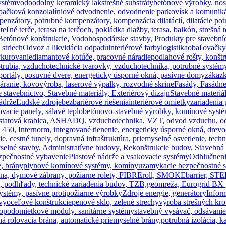
ystém
vodoodolný keramický lak
strešné substráty
betónové výrobky. no
upačková konzola
líniové odvodnenie, odvodnenie parkovísk a komuniká
enzátory, potrubné kompenzátory, kompenzácia dilatácií, dilatácie potr
teľné terče, terasa na terčoch, pokládka dlažby, terasa, balkón, strešná 
Betónové konštrukcie, Vodohospodárske stavby, Produkty pre stavební
striech
Odvoz a likvidácia odpadu
interiérové farby
logistika
obaľovačky,
ykurovanie
diamantové kotúče, pracovné náradie
podlahové rošty, konštr
trubia, vzduchotechnické tvarovky, vzduchotechnika, potrubné systém
portály, posuvné dvere, energeticky úsporné okná, pasívne domy
zákazk
ranie, kovovýroba, laserové výpalky, rozvodné skrine
Fasády, Fasádne
tavebníctvo, Stavebné materiály, Exteriérový dizajn
Stavebné materiál
ádrže
Ľudské zdroje
bezbariérové riešenia
interiérové omietky
zariadenia
vacie panely, sálavé teplo
betónovo-stavebné výrobky, komínové syst
tatová krabica, ASHADQ, vzduchotechnika, VZT, odvod vzduchu, odvo
450, Internorm, integrované tienenie, energeticky úsporné okná, drevo
nie, cestné tunely, dopravná infraštruktúra, priemyselné osvetlenie, tech
myselné stavby, Administratívne budovy, Rekonštrukcie budov, Stavebná
zpečnostné vybavenie
Plastové nádrže a vsakovacie systémy
Odhlučnen
, brány
plynové komínové systémy, komíny
uzamykacie bezpečnostné 
rana, dymové zábrany, požiarne rolety, FIBREroll, SMOKEbarrier, STE
 podhľady, technické zariadenia budov, TZB,
geomreža, Eurogrid BX g
ystémy, pasívne protipožiarne výrobky
Zdroje energie, generátory
Infor
vy
oceľové konštrukcie
penové sklo, zelené strechy
výroba strešných kr
o
podomietkové moduly. sanitárne systémy
stavebný vysávač, odsávani
ná rolovacia brána, automatické priemyselné brány,
potrubná izolácia, k