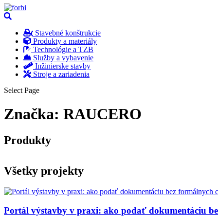
Stavebné konštrukcie
Produkty a materiály
Technológie a TZB
Služby a vybavenie
Inžinierske stavby
Stroje a zariadenia
Select Page
Značka:
RAUCERO
Produkty
Všetky projekty
Portál výstavby v praxi: ako podať dokumentáciu b