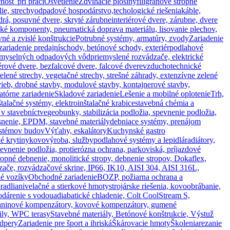
nosť pri práci
Osvetlenie
Zdvíhacie plošiny
filigránové stropné
ie, strechy
odpadové hospodárstvo,techologické riešenia
káble,
drá, posuvné dvere, skryté zárubne
interiérové dvere, zárubne, dvere
ké komponenty, pneumatická doprava materiálu, lisovanie plechov,
né a zvislé konštrukcie
Potrubné systémy, armatúry, zvody
Zariadenie
zariadenie predajní
schody, betónové schody, exteriér
podlahové
iemyselných odpadových vôd
priemyslené rozvádzače, elektrické
rové dvere, bezfalcové dvere, falcové dvere
vzduchotechnické
zelené strechy, vegetačné strechy, strešné záhrady, extenzívne zelené
ieb, drobné stavby, modulové stavby, kontajnerové stavby,
atórne zariadenie
Skladové zariadenie
Lešenie a mobilné oplotenie
Trh,
štalačné systémy, elektroinštalačné krabice
stavebná chémia a
v stavebníctve
geobunky, stabilizácia podložia, spevnenie podložia,
tesnenie, EPDM, stavebné materiály
debniace systémy, prenájom
ystémov budov
Výťahy, eskalátory
Kuchynské gastro
né krytiny
kovovýroba, služby
podlahové systémy a lepidlá
radiátory,
pevnenie podložia, protierózna ochrana, parkoviská, príjazdové
ropné debnenie, monolitické stropy, debnenie stropov, Dokaflex,
zače, rozvádzačové skrine, IP66, IK10, AISI 304, AISI 316L,
né vozíky
Obchodné zariadenie
BOZP, požiarna ochrana a
radlia
nivelačné a stierkové hmoty
strojárske riešenia, kovoobrábanie,
odárenie s vodou
adiabatické chladenie, Colt CoolStream S,
 tkaninové kompenzátory, kovové kompenzátory, gumené
fily, WPC terasy
Stavebné materiály, Betónové konštrukcie, Výstuž
dpery
Zariadenie pre šport a ihriská
Škárovacie hmoty
Školenia
rezanie