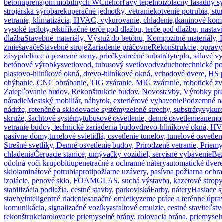
betónu
prenájom mobilných WC
nehorľavý tepelnoizolačný fasádny s
strojárska výroba
rekuperačné jednotky, vetranie
kotvenie potrubia, st
vetranie, klimatizácia, HVAC, vykurovanie, chladenie,
tkaninové komp
vysoké teploty,
rektifikačné terče pod dlažbu, terče pod dlažbu, nastavi
dlažba
Stavebné materiály, Výstuž do betónu, Kompozitné materiály, 
zmiešavače
Stavebné stroje
Zariadenie práčovne
Rekonštrukcie, opravy 
zásyp
deliace a posuvné steny, priečky
strečné substráty
teplo, sálavé v
betónové výrobky
svetlovod, tubusový svetlovod
vzduchotechnické po
plastovo-hliníkové okná, drevo-hliníkové okná, vchodové dvere, HS 
ohýbanie, CNC obrábanie, TIG zváranie, MIG zváranie, robotické zvá
Zatepľovanie budov, Rekonštrukcie budov, Novostavby, Výrobky pre s
náradie
Mestský mobiliár, nábytok, exteriérové vybavenie
Podzemné n
nádrže, retenčné a skladovacie systémy
zelené strechy, substráty
vykuro
skruže, šachtové systémy
tubusové osvetlenie, denné osvetlenie
anemos
vetranie budov, technické zariadenia budov
drevo-hliníkové okná, HV 
pasívne domy,
tunelové svietidlá, osvetlenie tunelov, tunelové osvetle
Strešné svetlíky, Denné osvetlenie budov, Prirodzené vetranie, Prie
chladenia
Čerpacie stanice, umývačky vozidiel, servisné vybavenie
Be
odolná voči krupobitiu
penetračné a ochranné nátery
automatické dvere
sklolaminátové potrubia
protipožiarne uzávery, pasívna požiarna och
izolácie, penové sklo, FOAMGLAS, suchá výstavba, kazetové stropy,
stabilizácia podložia, cestné stavby, parkoviská
Farby, nátery
Hasiace s
stavby
inteligentné riadenie
sanačné omietky
zeme práce a terénne úpra
komunikácia, signalizačné vozíky
asfaltové emulzie, cestné staviteľstv
rekonštrukcia
rolovacie priemyselné brány, rolovacia brána, priemysel