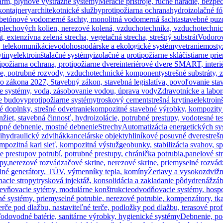
larm, plynové výstražné systémy
Meracie prístroje, ručné náradie, bezpeč
ontajnery
architekotnické služby
protipožiarna ochrana
hydroizolačné fól
betónové vodomerné šachty, monolitná vodomerná šachta
stavebné puz
plechových kolien, nerezové kolená, vzduchotechnika, vzduchotechnic
át, extenzívna zelená strecha, vegetačná strecha, strešný substrát
Vodorov
, telekomunikácie
vodohospodárske a ekologické systémy
vetranie
mosty
ytiny
elektroinštalačné systémy
izolačné a protipožiarne sklá
čistiarne pr
ipožiarna ochrana, protipožiarne dvere
interiérové dvere SMART, interié
ie, potrubné rozvody, vzduchotechnické komponenty
strešné substráty, 
 zákona 2027, Stavebný zákon, stavebná legislatíva, povoľovanie stav
e systémy, voda, zásobovanie vodou, úprava vody
Zdravotnícke a labor
ne budovy
protipožiarne systémy
troskový cement
strešná krytina
elektroin
né doplnky, strešné odvetranie
kompozitné stavebné výrobky, kompozity 
nžiet, stavebná činnosť, hydroizolácie, potrubné prestupy, vodotesné 
opné debnenie, mostné debnenie
Strechy
Automatizácia energetických s
i
hydraulický zdvihák
kancelárske objekty
hliníkové posuvné dvere
streš
mpozitná kari sieť, kompozitná výstuž
geobunky, stabilizácia svahov, s
 prestupov potrubí, potrubné prestupy, chránička potrubia,
panelové st
py,
nerezové rozvádzačové skrine, nerezové skrine, priemyselné rozvád
lné generátory, TÚV, výmenníky tepla, komíny
Žeriavy a vysokozdviž
nacie stropy
trysková injektáž, konsolidácia a zakladanie pôdy
drenáž
záb
evňovacie sytémy, modulárne konštrukcie
odvodňovacie systémy. hosp
né systémy, priemyselné potrubie, nerezové potrubie, kompenzátory,
 terče pod dlažbu, nastaviteľné terče, podložky pod dlažbu, terasové pro
odovodné batérie, sanitárne výrobky, hygienické systémy
Debnenie, po