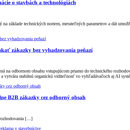
ácie o stavbách a technológiách
ý na základe technických noriem, merateľných parametrov a dát umožň
ískať zákazky bez vyhadzovania peňazí
tavená na odbornom obsahu vstupujúcom priamo do technického rozhodo
 a vytvára stabilnú organickú viditeľnosť vo vyhľadávačoch aj AI sy
lne B2B zákazky cez odborný obsah
 rozhodovania […]