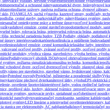
e, umývačky vozidiel, servisné vybavenie
Bezpečnostné vybavenie
Plas
bitiu
penetračné a ochranné nátery
automatické dvere, brány
plynové ko
ubia
protipožiarne uzávery, pasívna požiarna ochrana, dymové zábrany
penové sklo, FOAMGLAS, suchá výstavba, kazetové stropy, podhľady, tec
 podložia, cestné stavby, parkoviská
Farby, nátery
Hasiace systémy, pasí
enie
sanačné omietky
zeme práce a terénne úpravy
oceľové konštrukcie
pe
vozíky
asfaltové emulzie, cestné staviteľstvo
podomietkové moduly. sani
myselné brány, rolovacia brána, priemyselná rolovacia brána, automatic
t fólia, technické zariadenia budov, TZB,
Podlahy, obklady, podlahové 
né úpravy interiérov
sadrokartón
rekonštrukcia a opláštenie budov
adapté
osvetlenie
asfaltové emulzie, cestné komunikácie
fasádne farby. interiéro
, valcované oceľové profily, zvárané oceľové profily, oceľové profily 
mitické produkty, výrobca vápna, stavebníctvo, výroba betónu, výroba
olárne
Podlahy
vencový uholník ISO
plynové ohrievače
stavebné materiá
é systémy. požiarna signalizácia
komunálna technika, komunikácie
poži
tné vchodové dvere, oceľové dvere
oceľové výstuže, plastové okná, pl
ofily,
vápno pre stavebníctvo, stavebné vápno, hydrátované vápno, kalci
brány
Potrubné rozvody
Projekčné, inžinierske a poradenské služby
Vyku
jnery
ka
revízne plechové dvierka
náterové látky, výroba
EPS elektrická p
lenie, osvetlenie športovísk
interiérové farby. vodou riediteľné farby
ne
nice, profilové sklo, luxfery, sklenené tvárnice, presvetľovacie steny, p
pojovacie systémy, spojovacie prvky, spriahnuté oceľobetónové nosníky
akustické panely
ubytovanie
sanačný roztok
sanita, sanitárne kabínky
nad
 plotové systémy
LED lineárne a priemyselné osvetlenie
elektromery, kal
cia stanica pre elektromobily, AC nabíjanie
balkónový termoizolačný nos