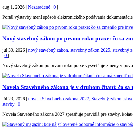
aug 1, 2026
|
Nezaradené
|
0
|
Portál výstavby mení spôsob elektronického podávania dokumentácie. 
Nový stavebný zákon po prvom roku praxe: čo sa zmen
júl 30, 2026
|
nový stavebný zákon, stavebný zákon 2025, stavebný zák
|
0
|
Nový stavebný zákon po prvom roku praxe vysvetľuje zmeny v povoľova
Novela Stavebného zákona je v druhom čítaní: čo sa
júl 23, 2026
|
novela Stavebného zákona 2027, Stavebný zákon, stavebn
stavby
|
0
|
Novela Stavebného zákona 2027 spresňuje pravidlá pre stavby, kolaudá