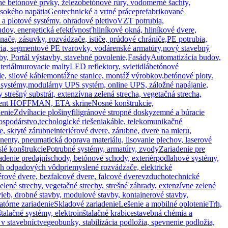
ané betónové prvky, železobetónové rúry, vodomerné šachty,
ysokého napätia
Geotechnické a vrtné práce
prefabrikované
 a plotové systémy. ohradové pletivo
VZT potrubia,
budov, energetická efektívnosť
hliníkové okná, hliníkové dvere,
nače, zásuvky, rozvádzače, ističe, prúdové chrániče,
PE potrubia,
cia, segmentové PE tvarovky, vodárenské armatúry,
nový stavebný
y, Portál výstavby, stavebné povolenie,
Fasády
Automatizácia budov,
eriál
murovacie malty
LED reflektory, svietidlá
betónové
e, silové káble
montážne stanice, montáž výrobkov,
betónové ploty.
 systémy,
modulárny UPS systém, online UPS, záložné napájanie,
y strešný substrát, extenzívna zelená strecha, vegetačná strecha,
, nVent HOFFMAN, ETA skrine
Nosné konštrukcie,
lenie
Zdvíhacie plošiny
filigránové stropné dosky
zemné a búracie
spodárstvo,techologické riešenia
káble, telekomunikačné
e, skryté zárubne
interiérové dvere, zárubne, dvere na mieru,
nty, pneumatická doprava materiálu, lisovanie plechov, laserové
lé konštrukcie
Potrubné systémy, armatúry, zvody
Zariadenie pre
adenie predajní
schody, betónové schody, exteriér
podlahové systémy,
ých odpadových vôd
priemyslené rozvádzače, elektrické
rové dvere, bezfalcové dvere, falcové dvere
vzduchotechnické
zelené strechy, vegetačné strechy, strešné záhrady, extenzívne zelené
ieb, drobné stavby, modulové stavby, kontajnerové stavby,
atórne zariadenie
Skladové zariadenie
Lešenie a mobilné oplotenie
Trh,
štalačné systémy, elektroinštalačné krabice
stavebná chémia a
v stavebníctve
geobunky, stabilizácia podložia, spevnenie podložia,