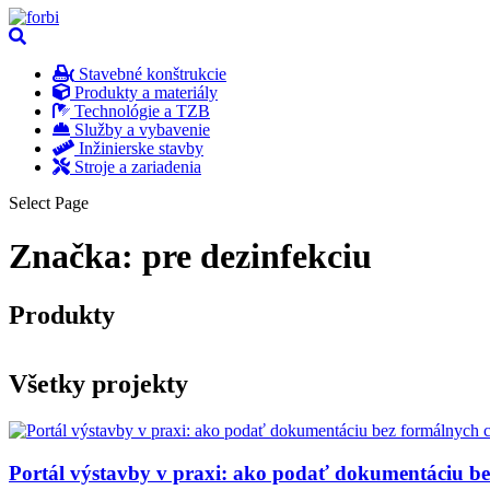
Stavebné konštrukcie
Produkty a materiály
Technológie a TZB
Služby a vybavenie
Inžinierske stavby
Stroje a zariadenia
Select Page
Značka:
pre dezinfekciu
Produkty
Všetky projekty
Portál výstavby v praxi: ako podať dokumentáciu b