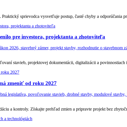
Praktický sprievodca vysvetľuje postup, časté chyby a odporúčania pr
ilo pre investora, projektanta a zhotoviteľa
on 2026, stavebný zámer, projekt stavby, rozhodnutie o stavebnom zám
ní stavieb, projektovej dokumentácii, digitalizácii a povinnostiach in
 má zmeniť od roku 2027
á legislatíva, povoľovanie stavieb, drobné stavby, modulové stavby, 
ciu a kontroly. Získajte prehľad zmien a pripravte projekt bez zbytočn