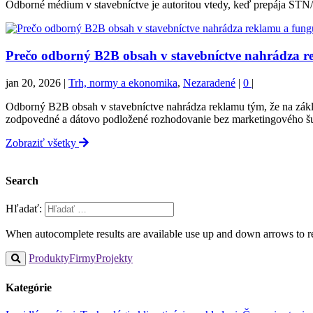
Odborné médium v stavebníctve je autoritou vtedy, keď prepája STN/
Prečo odborný B2B obsah v stavebníctve nahrádza r
jan 20, 2026
|
Trh, normy a ekonomika
,
Nezaradené
|
0
|
Odborný B2B obsah v stavebníctve nahrádza reklamu tým, že na zák
zodpovedné a dátovo podložené rozhodovanie bez marketingového 
Zobraziť všetky
Search
Hľadať:
When autocomplete results are available use up and down arrows to re
Produkty
Firmy
Projekty
Kategórie