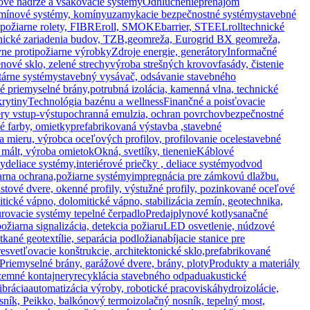
tové nádrže a vsakovacie systémy
Odhlučnenie
prenájom
mínové systémy, komíny
uzamykacie bezpečnostné systémy
stavebné
, požiarne rolety, FIBREroll, SMOKEbarrier, STEELroll
technické
hnické zariadenia budov, TZB,
geomreža, Eurogrid BX geomreža,
vne protipožiarne výrobky
Zdroje energie, generátory
Informačné
nové sklo, zelené strechy
výroba strešných krovov
fasády, čistenie
tárne systémy
stavebný vysávač, odsávanie stavebného
ké priemyselné brány,
potrubná izolácia, kamenná vlna, technické
krytiny
Technológia bazénu a wellness
Finančné a poisťovacie
ry vstup-výstup
ochranná emulzia, ochran povrchov
bezpečnostné
vé farby, omietky
prefabrikovaná výstavba ,stavebné
na mieru, výrobca oceľových profilov, profilovanie ocele
stavebné
 mált, výroba omietok
Okná, svetlíky, tienenie
Káblové
ly
deliace systémy,interiérové priečky , deliace systémy
odvod
arna ochrana,požiarne systémy
impregnácia pre zámkovú dlažbu.
astové dvere, okenné profily, výstužné profily, pozinkované oceľové
tické vápno, dolomitické vápno, stabilizácia zemín, geotechnika,
rovacie systémy tepelné čerpadlo
Predaj
plynové kotly
sanačné
ožiarna signalizácia, detekcia požiaru
LED osvetlenie, núdzové
tkané geotextílie, separácia podložia
nabíjacie stanice pre
resvetľovacie konštrukcie, architektonické sklo,
prefabrikované
Priemyselné brány, garážové dvere, brány, ploty
Produkty a materiály
zemné kontajnery
recyklácia stavebného odpadu
akustické
ibrácia
automatizácia výroby, robotické pracoviská
hydroizolácie,
ník, Peikko, balkónový termoizolačný nosník, tepelný most,