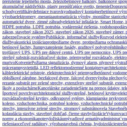
prerušenie tepelného mosta, železobetónové balkóny, balkónové spoje
akumulačné nádrže
Sklo, plasty prepúšťajúce svetlo, tienenie
Dopravná 
schody
certifikáty
debniace tvarovky
odpadový kontajner
betónové výr
výroba
elektromery ,merania
automatizácia výroby, montážne stanice
kr
automatické dvere, zimné záhrady
elektrické inštalácie, Smart Home, 
HDPE potrubia, LDPE potrubia, vodárenské riešenia, vodohospodárske
zákon, stavebný zákon 2025, stavebný zákon 2026, stavebný zámer, pr
zabezpečovacie systémy
Publikácie, informačné služby
Rozvod elektri
dlažby
akustická izolácia
protipožiarne dvere, protipožiarna ochrana
skl
betónové šachty, žumpy
zateplenie fasády, grafitový polystyrén
hliníko
trojfázový UPS, UPS pre dátové centrá, UPS pre nemocnice, UPS pre p
strešný substrát,
rozvádzačové skrine, priemyselné rozvádzače, elekt
murivo
Kotvenie
Požiarna signalizácia, dymový alarm, plynové výstra
práce
rampy
svietidlá, LED reflektor
podzemné kontajnery
architekotni
káble
elektrické prístroje, elektrotechnický priemysel
betónové vodomer
obložkové zárubne, bezfalcové dvere, falcové dvere
výroba plechovýc
rezanie,
substrát pre zelené strechy, extenzívny strešný substrát, extenz
školy a posluchárne
Kancelárske zariadenie
Siete na prenos údajov, te
športové povrchy
architektonické služby
strešné, betónové krytiny
elek
rozvádzače
strešné krytiny, odkvapové sytémy, klampiarske prvky
prot
koleno, vzduchotechnika, potrubné koleno, vzduchotechnické potrub
strechy, intenzívne zelené strechy, stromový substrát
novela Stavebného
kolaudácia stavby, stavebný dohľad, čierne stavby
Izolácie
Vykurovaci
normy a ekonomika
potery
ložiská
umývadlové armatúty
administrat´v
riešenia
oceľové radiátory, výroba
stavebná chémia, hydoizolácie
streš