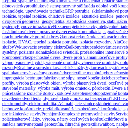
Lepidlá, spájanie
Technológia klimatizácie a chladenia
Čerpacie stanic
plotov
stierky
protihlukové steny
pracovný stôl
fasáda odolná voči krupo
technológie, upevňovacia technika
GRP potrubia, sklolaminátové potr
izolácie, tepelné izolácie, chladové izolácie, akustické izolácie, 
dvojosová geomreža, geosyntetika, stabilizácia kameniva, stabilizácia
systémy
Plynové infražiariče
Nízkoenergetické stavby
inteligentné riad
fasád
únikové dvere. posuvné dvere
cestná komunikácia, signalizačné 
prachu
nekruhové potrubia bezvýkopová rekonštrukcia
rolovacie prie
izolácie, HVAC, tepelná izolácia potrubia, izolácia rozvodov, AluCoa
služby
Vykurovacie systémy elektro
Balkóny
rekuperácie
tvárnice
staveb
systémy, požiarna sidnalizácia
led svietidlá, profesionálne interiérové 
komponenty
bezpečnostné dvere, dvere proti vlámaniu
oceľové profily
vápno, vápenný hydrát, vápenaté produkty, vápencové produkty, dolo
rozvody
Realitné a sprostredkovateľské služby
Vykurovacie systémy s
spalín
kamerové systémy
posuvné dvere
textílne membrány
bezpečnostn
impregnácia betónu
prefabrikované stĺpy, nosné konštrukcie
bezpečnos
profily, výroba plastových okien, výroba plastových dverí, oceľové pr
stavebné materiály, výroba mált, výroba omietok, pórobetón,
Dvere a 
práce
fasádne izolačné dosky , soklové zateplenie
polopodzemné konta
osvetlenie
odvod tepla, dymové klapky. požiarna bezpečnosť
LED osvet
elektromobily, elektromobilita, AC nabíjacie stanice,
sklobetónové tvár
betónové konštrukcie, prefabrikované železobetónové konštrukcie, s
pre inžinierske stavby
Prenájom
Komplexné priemyselné stavby
Servis
zolácie
náterové látky, výroba, nátery oceľových konštrukcií
drôtové a
sanácia muriva
netkaná geotextília, filtračná geotextília
wallbox, nabíja