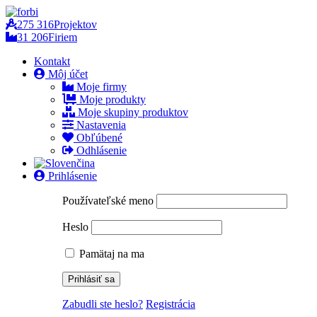
275 316
Projektov
31 206
Firiem
Kontakt
Môj účet
Moje firmy
Moje produkty
Moje skupiny produktov
Nastavenia
Obľúbené
Odhlásenie
Prihlásenie
Používateľské meno
Heslo
Pamätaj na ma
Zabudli ste heslo?
Registrácia