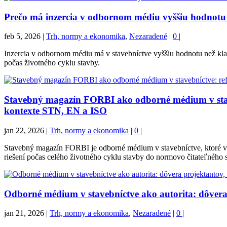
Prečo má inzercia v odbornom médiu vyššiu hodnotu 
feb 5, 2026
|
Trh, normy a ekonomika
,
Nezaradené
|
0
|
Inzercia v odbornom médiu má v stavebníctve vyššiu hodnotu než kla
počas životného cyklu stavby.
Stavebný magazín FORBI ako odborné médium v stave
kontexte STN, EN a ISO
jan 22, 2026
|
Trh, normy a ekonomika
|
0
|
Stavebný magazín FORBI je odborné médium v stavebníctve, ktoré v
riešení počas celého životného cyklu stavby do normovo čitateľného s
Odborné médium v stavebníctve ako autorita: dôvera
jan 21, 2026
|
Trh, normy a ekonomika
,
Nezaradené
|
0
|