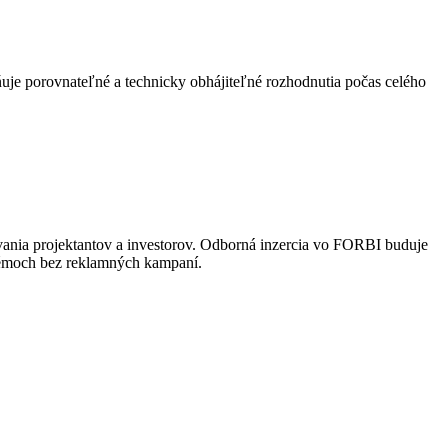
uje porovnateľné a technicky obhájiteľné rozhodnutia počas celého
vania projektantov a investorov. Odborná inzercia vo FORBI buduje
stémoch bez reklamných kampaní.