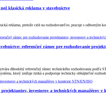
než klasická reklama v stavebníctve
sická reklama, pretože cieli na rozhodovateľov, pracuje s odborným k
bníctve: referenčný rámec pre rozhodovanie projekta
ytvára dlhodobý referenčný rámec technického rozhodovania podľa ST
ystému, ktorý znižuje riziká a podporuje technicky obhájiteľné rozhod
 projektantov, investorov a technických manažérov v