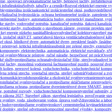
nie, spojovací prvok
kanalizačné šachty, betónové šachty, prefabrikov
infraštruktúra
Softvér, tabuľky a cenníky
Rozvod elektrickej energie v
obky
minerálna izolácia
akustické izolácie
strešné okná, podkrovie
drôtové
yštalizačná hydroizolácia, ochrana betónu
tepelné izolácie, zateplenie 
inteligentné budovy, automatizácia budov, energetický manažment, vypí
 stavby, vodovodné potrubia, kanalizačné potrubia, tlaková kanalizá
ojekt stavby, rozhodnutie o stavebnom zámere, overenie projektu stavb
ckej energie nízkeho napätia
Bleskozvody
slnečné kolektory
stavebný mat
á, izolačné sklá
VZT, samoťahová hlavica,ventilácia
bezhalogénové kábl
vé okná, hliníkové dvere, automatické dvere, presklené fasády, fasádne
riemysel, kritická infraštruktúra
substrát pre zelené strechy, extenzívn
rokomponenty, elektrotechnika, automatizácia, elektrické rozvádzače
žné systémy
Meracie prístroje, ručné náradie, bezpečnosť pri práci
Osvet
cké služby
protipožiarna ochrana
hydroizolačné fólie, strechy
odpadové ho
né šachty, monolitná vodomerná šachta
stavebné puzdrá, posuvné dver
h kolien, nerezové kolená, vzduchotechnika, vzduchotechnické kompone
ívna zelená strecha, vegetačná strecha, strešný substrát
Vodorovné a zvis
lekomunikácie
vodohospodárske a ekologické systémy
vetranie
mosty
zari
troinštalačné systémy
izolačné a protipožiarne sklá
čistiarne priemyseln
ipožiarna ochrana, protipožiarne dvere
interiérové dvere SMART, interié
ie, potrubné rozvody, vzduchotechnické komponenty
strešné substráty, 
 zákona 2027, Stavebný zákon, stavebná legislatíva, povoľovanie stav
e systémy, voda, zásobovanie vodou, úprava vody
Zdravotnícke a labor
ne budovy
protipožiarne systémy
troskový cement
strešná krytina
elektroin
né doplnky, strešné odvetranie
kompozitné stavebné výrobky, kompozity 