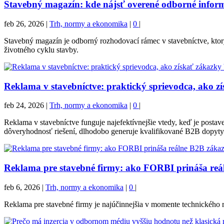
Stavebný magazín: kde nájsť overené odborné inform
feb 26, 2026
|
Trh, normy a ekonomika
|
0
|
Stavebný magazín je odborný rozhodovací rámec v stavebníctve, ktor
životného cyklu stavby.
Reklama v stavebníctve: praktický sprievodca, ako z
feb 24, 2026
|
Trh, normy a ekonomika
|
0
|
Reklama v stavebníctve funguje najefektívnejšie vtedy, keď je pos
dôveryhodnosť riešení, dlhodobo generuje kvalifikované B2B dopyty
Reklama pre stavebné firmy: ako FORBI prináša reá
feb 6, 2026
|
Trh, normy a ekonomika
|
0
|
Reklama pre stavebné firmy je najúčinnejšia v momente technického