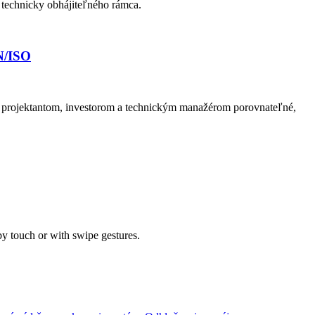
 technicky obhájiteľného rámca.
N/ISO
 projektantom, investorom a technickým manažérom porovnateľné,
by touch or with swipe gestures.