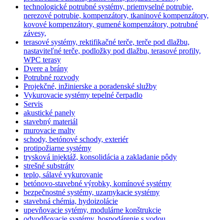
technologické potrubné systémy, priemyselné potrubie,
nerezové potrubie, kompenzátory, tkaninové kompenzátory,
kovové kompenzátory, gumené kompenzátory, potrubné
závesy,
terasové systémy, rektifikačné terče, terče pod dlažbu,
nastaviteľné terče, podložky pod dlažbu, terasové profily,
WPC terasy
Dvere a brány
Potrubné rozvody
Projekčné, inžinierske a poradenské služby
Vykurovacie systémy tepelné čerpadlo
Servis
akustické panely
stavebný materiál
murovacie malty
schody, betónové schody, exteriér
protipožiarne systémy
trysková injektáž, konsolidácia a zakladanie pôdy
strešné substráty
teplo, sálavé vykurovanie
betónovo-stavebné výrobky, komínové systémy
bezpečnostné systémy, uzamykacie systémy
stavebná chémia, hydoizolácie
upevňovacie sytémy, modulárne konštrukcie
odvodňovacie systémy. hospodárenie s vodou