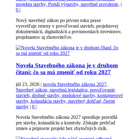
projektu stavby, Portál výstavby, stavebné povolenie,
|
0
|
Nový stavebný zákon po prvom roku praxe
vysvetľuje zmeny v povoľovaní stavieb, projektovej
dokumentácii, digitalizácii a povinnostiach investorov,
projektantov aj zhotoviteľov.
Novela Stavebného zákona je v druhom
čítaní: čo sa má zmeniť od roku 2027
júl 23, 2026
|
novela Stavebného zákona 2027,
Stavebný zákon, stavebná legislatíva, povoľovanie
stavieb, drobné stavby, modulové stavby, kontajnerové
stavby, kolaudácia stavby, stavebný dohľad, čierne
stavby
|
0
|
Novela Stavebného zákona 2027 spresňuje pravidlá
pre stavby, kolaudáciu a kontroly. Získajte prehľad
zmien a pripravte projekt bez zbytočných rizík.