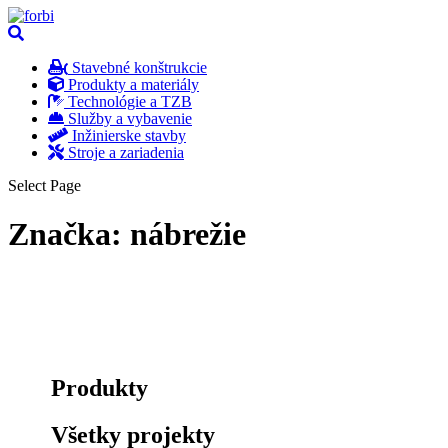
Stavebné konštrukcie
Produkty a materiály
Technológie a TZB
Služby a vybavenie
Inžinierske stavby
Stroje a zariadenia
Select Page
Značka:
nábrežie
Produkty
Všetky projekty