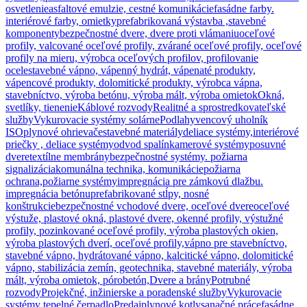
osvetlenie
asfaltové emulzie, cestné komunikácie
fasádne farby.
interiérové farby, omietky
prefabrikovaná výstavba ,stavebné
komponenty
bezpečnostné dvere, dvere proti vlámaniu
oceľové
profily, valcované oceľové profily, zvárané oceľové profily, oceľové
profily na mieru, výrobca oceľových profilov, profilovanie
ocele
stavebné vápno, vápenný hydrát, vápenaté produkty,
vápencové produkty, dolomitické produkty, výrobca vápna,
stavebníctvo, výroba betónu, výroba mált, výroba omietok
Okná,
svetlíky, tienenie
Káblové rozvody
Realitné a sprostredkovateľské
služby
Vykurovacie systémy solárne
Podlahy
vencový uholník
ISO
plynové ohrievače
stavebné materiály
deliace systémy,interiérové
priečky , deliace systémy
odvod spalín
kamerové systémy
posuvné
dvere
textílne membrány
bezpečnostné systémy. požiarna
signalizácia
komunálna technika, komunikácie
požiarna
ochrana,požiarne systémy
impregnácia pre zámkovú dlažbu.
impregnácia betónu
prefabrikované stĺpy, nosné
konštrukcie
bezpečnostné vchodové dvere, oceľové dvere
oceľové
výstuže, plastové okná, plastové dvere, okenné profily, výstužné
profily, pozinkované oceľové profily, výroba plastových okien,
výroba plastových dverí, oceľové profily,
vápno pre stavebníctvo,
stavebné vápno, hydrátované vápno, kalcitické vápno, dolomitické
vápno, stabilizácia zemín, geotechnika, stavebné materiály, výroba
mált, výroba omietok, pórobetón,
Dvere a brány
Potrubné
rozvody
Projekčné, inžinierske a poradenské služby
Vykurovacie
systémy tepelné čerpadlo
Predaj
plynové kotly
sanačné práce
fasádne