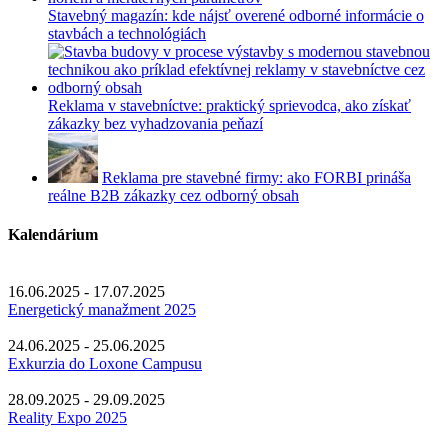
Stavebný magazín: kde nájsť overené odborné informácie o
stavbách a technológiách
Reklama v stavebníctve: praktický sprievodca, ako získať
zákazky bez vyhadzovania peňazí
Reklama pre stavebné firmy: ako FORBI prináša
reálne B2B zákazky cez odborný obsah
Kalendárium
16.06.2025 - 17.07.2025
Energetický manažment 2025
24.06.2025 - 25.06.2025
Exkurzia do Loxone Campusu
28.09.2025 - 29.09.2025
Reality Expo 2025