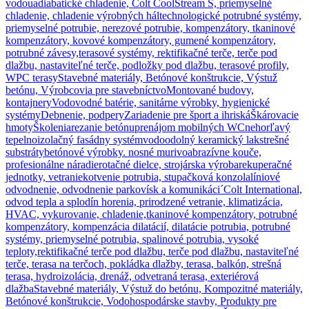
vodou
adiabatické chladenie, Colt CoolStream S, priemyselné
chladenie, chladenie výrobných hál
technologické potrubné systémy,
priemyselné potrubie, nerezové potrubie, kompenzátory, tkaninové
kompenzátory, kovové kompenzátory, gumené kompenzátory,
potrubné závesy,
terasové systémy, rektifikačné terče, terče pod
dlažbu, nastaviteľné terče, podložky pod dlažbu, terasové profily,
WPC terasy
Stavebné materiály, Betónové konštrukcie, Výstuž
betónu, Výrobcovia pre stavebníctvo
Montované budovy,
kontajnery
Vodovodné batérie, sanitárne výrobky, hygienické
systémy
Debnenie, podpery
Zariadenie pre šport a ihriská
Škárovacie
hmoty
Školenia
rezanie betónu
prenájom mobilných WC
nehorľavý
tepelnoizolačný fasádny systém
vodoodolný keramický lak
strešné
substráty
betónové výrobky. nosné murivo
abrazívne kouče,
profesionálne náradie
rotačné dielce, strojárska výroba
rekuperačné
jednotky, vetranie
kotvenie potrubia, stupačková konzola
líniové
odvodnenie, odvodnenie parkovísk a komunikáci´
Colt International,
odvod tepla a splodín horenia, prirodzené vetranie, klimatizácia,
HVAC, vykurovanie, chladenie,
tkaninové kompenzátory, potrubné
kompenzátory, kompenzácia dilatácií, dilatácie potrubia, potrubné
systémy, priemyselné potrubia, spalinové potrubia, vysoké
teploty,
rektifikačné terče pod dlažbu, terče pod dlažbu, nastaviteľné
terče, terasa na terčoch, pokládka dlažby, terasa, balkón, strešná
terasa, hydroizolácia, drenáž, odvetraná terasa, exteriérová
dlažba
Stavebné materiály, Výstuž do betónu, Kompozitné materiály,
Betónové konštrukcie, Vodohospodárske stavby, Produkty pre