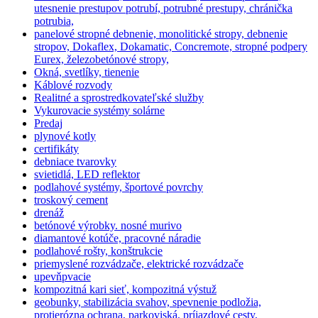
utesnenie prestupov potrubí, potrubné prestupy, chránička
potrubia,
panelové stropné debnenie, monolitické stropy, debnenie
stropov, Dokaflex, Dokamatic, Concremote, stropné podpery
Eurex, železobetónové stropy,
Okná, svetlíky, tienenie
Káblové rozvody
Realitné a sprostredkovateľské služby
Vykurovacie systémy solárne
Predaj
plynové kotly
certifikáty
debniace tvarovky
svietidlá, LED reflektor
podlahové systémy, športové povrchy
troskový cement
drenáž
betónové výrobky. nosné murivo
diamantové kotúče, pracovné náradie
podlahové rošty, konštrukcie
priemyslené rozvádzače, elektrické rozvádzače
upevňpvacie
kompozitná kari sieť, kompozitná výstuž
geobunky, stabilizácia svahov, spevnenie podložia,
protierózna ochrana, parkoviská, príjazdové cesty,