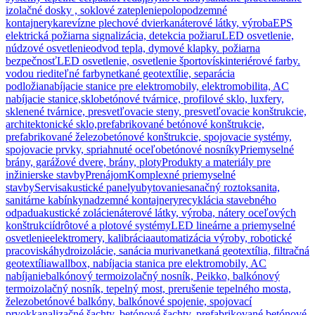
izolačné dosky , soklové zateplenie
polopodzemné
kontajnery
ka
revízne plechové dvierka
náterové látky, výroba
EPS
elektrická požiarna signalizácia, detekcia požiaru
LED osvetlenie,
núdzové osvetlenie
odvod tepla, dymové klapky. požiarna
bezpečnosť
LED osvetlenie, osvetlenie športovísk
interiérové farby.
vodou riediteľné farby
netkané geotextílie, separácia
podložia
nabíjacie stanice pre elektromobily, elektromobilita, AC
nabíjacie stanice,
sklobetónové tvárnice, profilové sklo, luxfery,
sklenené tvárnice, presvetľovacie steny, presvetľovacie konštrukcie,
architektonické sklo,
prefabrikované betónové konštrukcie,
prefabrikované železobetónové konštrukcie, spojovacie systémy,
spojovacie prvky, spriahnuté oceľobetónové nosníky
Priemyselné
brány, garážové dvere, brány, ploty
Produkty a materiály pre
inžinierske stavby
Prenájom
Komplexné priemyselné
stavby
Servis
akustické panely
ubytovanie
sanačný roztok
sanita,
sanitárne kabínky
nadzemné kontajnery
recyklácia stavebného
odpadu
akustické zolácie
náterové látky, výroba, nátery oceľových
konštrukcií
drôtové a plotové systémy
LED lineárne a priemyselné
osvetlenie
elektromery, kalibrácia
automatizácia výroby, robotické
pracoviská
hydroizolácie, sanácia muriva
netkaná geotextília, filtračná
geotextília
wallbox, nabíjacia stanica pre elektromobily, AC
nabíjanie
balkónový termoizolačný nosník, Peikko, balkónový
termoizolačný nosník, tepelný most, prerušenie tepelného mosta,
železobetónové balkóny, balkónové spojenie, spojovací
prvok
kanalizačné šachty, betónové šachty, prefabrikované betónové