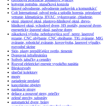
kotvenie potrubia, stupačková konzola
líniové odvodnenie, odvodnenie parkovísk a komunikáci´
Colt International, odvod tepla a splodín horenia, prirodzené
vetranie, klimatizácia, HVAC, vykurovanie, chladenie,
okná, plastové okná, plastovo-hliníkové okná, drevo-
hliníkové okná, vchodové dvere, HS portály, posuvné dvere,
energeticky úsporné okná, pasívne domy
zákazková výroba, nehrdzavejúca oceľ, nerez, laserové
rezanie, CNC ohýbanie, CNC obrábanie, TIG zváranie, MIG
zváranie, robotické zváranie, kovovýroba, laserové výpalky,
rozvodné skrine
Sklo, plasty prepúšťajúce svetlo, tienenie
Dopravná infraštruktúra
Softvér, tabuľky a cenníky
Rozvod elektrickej energie vysokého napätia
Bleskozvody
slnečné kolektory
mosty
zariadenie predajní
kancelárske objekty
napínacie stropy
deliace a posuvné steny, priečky
zelené strechy, substráty
automatické dvere, brány