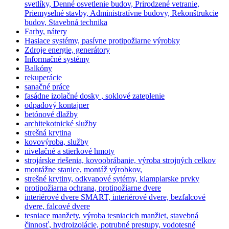
svetlíky, Denné osvetlenie budov, Prirodzené vetranie,
Priemyselné stavby, Administratívne budovy, Rekonštrukcie
budov, Stavebná technika
Farby, nátery
Hasiace systémy, pasívne protipožiarne výrobky
Zdroje energie, generátory
Informačné systémy
Balkóny
rekuperácie
sanačné práce
fasádne izolačné dosky , soklové zateplenie
odpadový kontajner
betónové dlažby
architekotnické služby
strešná krytina
kovovýroba, služby
nivelačné a stierkové hmoty
strojárske riešenia, kovoobrábanie, výroba strojných celkov
montážne stanice, montáž výrobkov,
strešné krytiny, odkvapové sytémy, klampiarske prvky
protipožiarna ochrana, protipožiarne dvere
interiérové dvere SMART, interiérové dvere, bezfalcové
dvere, falcové dvere
tesniace manžety, výroba tesniacich manžiet, stavebná
činnosť, hydroizolácie, potrubné prestupy, vodotesné