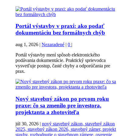
Portál výstavby v praxi: ako podať
dokumentáciu bez formálnych chýb
aug 1, 2026
|
Nezaradené
|
0
|
Portál výstavby mení spôsob elektronického
podávania dokumentácie. Praktický sprievodca
vysvetľuje postup, časté chyby a odporúčania pre
prax.
Nový stavebný zákon po prvom roku
praxe: čo sa zmenilo pre investora,
projektanta a zhotoviteľa
júl 30, 2026
|
nový stavebný zákon, stavebný zákon
2025, stavebný zákon 2026, stavebný zámer, projekt
stavby, rozhodnutie o stavebnom zámere, overenie