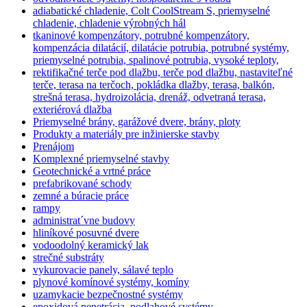
adiabatické chladenie, Colt CoolStream S, priemyselné
chladenie, chladenie výrobných hál
tkaninové kompenzátory, potrubné kompenzátory,
kompenzácia dilatácií, dilatácie potrubia, potrubné systémy,
priemyselné potrubia, spalinové potrubia, vysoké teploty,
rektifikačné terče pod dlažbu, terče pod dlažbu, nastaviteľné
terče, terasa na terčoch, pokládka dlažby, terasa, balkón,
strešná terasa, hydroizolácia, drenáž, odvetraná terasa,
exteriérová dlažba
Priemyselné brány, garážové dvere, brány, ploty
Produkty a materiály pre inžinierske stavby
Prenájom
Komplexné priemyselné stavby
Geotechnické a vrtné práce
prefabrikované schody
zemné a búracie práce
rampy
administrat´vne budovy
hliníkové posuvné dvere
vodoodolný keramický lak
strečné substráty
vykurovacie panely, sálavé teplo
plynové komínové systémy, komíny
uzamykacie bezpečnostné systémy
epoxidová penetrácia, podlahové systémy