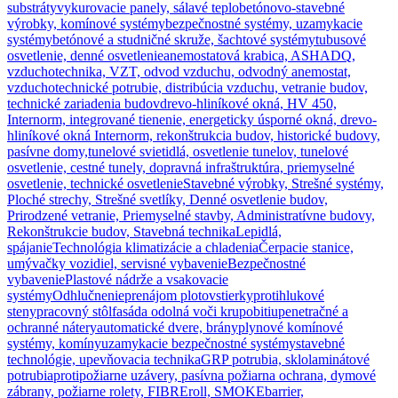
substráty
vykurovacie panely, sálavé teplo
betónovo-stavebné
výrobky, komínové systémy
bezpečnostné systémy, uzamykacie
systémy
betónové a studničné skruže, šachtové systémy
tubusové
osvetlenie, denné osvetlenie
anemostatová krabica, ASHADQ,
vzduchotechnika, VZT, odvod vzduchu, odvodný anemostat,
vzduchotechnické potrubie, distribúcia vzduchu, vetranie budov,
technické zariadenia budov
drevo-hliníkové okná, HV 450,
Internorm, integrované tienenie, energeticky úsporné okná, drevo-
hliníkové okná Internorm, rekonštrukcia budov, historické budovy,
pasívne domy,
tunelové svietidlá, osvetlenie tunelov, tunelové
osvetlenie, cestné tunely, dopravná infraštruktúra, priemyselné
osvetlenie, technické osvetlenie
Stavebné výrobky, Strešné systémy,
Ploché strechy, Strešné svetlíky, Denné osvetlenie budov,
Prirodzené vetranie, Priemyselné stavby, Administratívne budovy,
Rekonštrukcie budov, Stavebná technika
Lepidlá,
spájanie
Technológia klimatizácie a chladenia
Čerpacie stanice,
umývačky vozidiel, servisné vybavenie
Bezpečnostné
vybavenie
Plastové nádrže a vsakovacie
systémy
Odhlučnenie
prenájom plotov
stierky
protihlukové
steny
pracovný stôl
fasáda odolná voči krupobitiu
penetračné a
ochranné nátery
automatické dvere, brány
plynové komínové
systémy, komíny
uzamykacie bezpečnostné systémy
stavebné
technológie, upevňovacia technika
GRP potrubia, sklolaminátové
potrubia
protipožiarne uzávery, pasívna požiarna ochrana, dymové
zábrany, požiarne rolety, FIBREroll, SMOKEbarrier,