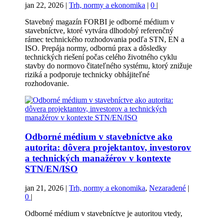
jan 22, 2026
|
Trh, normy a ekonomika
|
0
|
Stavebný magazín FORBI je odborné médium v
stavebníctve, ktoré vytvára dlhodobý referenčný
rámec technického rozhodovania podľa STN, EN a
ISO. Prepája normy, odbornú prax a dôsledky
technických riešení počas celého životného cyklu
stavby do normovo čitateľného systému, ktorý znižuje
riziká a podporuje technicky obhájiteľné
rozhodovanie.
Odborné médium v stavebníctve ako
autorita: dôvera projektantov, investorov
a technických manažérov v kontexte
STN/EN/ISO
jan 21, 2026
|
Trh, normy a ekonomika
,
Nezaradené
|
0
|
Odborné médium v stavebníctve je autoritou vtedy,