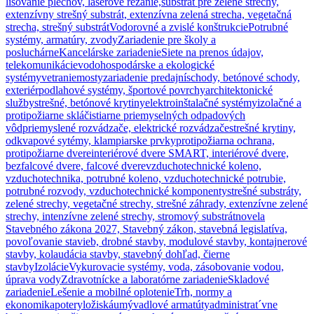
lisovanie plechov, laserové rezanie,
substrát pre zelené strechy,
extenzívny strešný substrát, extenzívna zelená strecha, vegetačná
strecha, strešný substrát
Vodorovné a zvislé konštrukcie
Potrubné
systémy, armatúry, zvody
Zariadenie pre školy a
posluchárne
Kancelárske zariadenie
Siete na prenos údajov,
telekomunikácie
vodohospodárske a ekologické
systémy
vetranie
mosty
zariadenie predajní
schody, betónové schody,
exteriér
podlahové systémy, športové povrchy
architektonické
služby
strešné, betónové krytiny
elektroinštalačné systémy
izolačné a
protipožiarne sklá
čistiarne priemyselných odpadových
vôd
priemyslené rozvádzače, elektrické rozvádzače
strešné krytiny,
odkvapové sytémy, klampiarske prvky
protipožiarna ochrana,
protipožiarne dvere
interiérové dvere SMART, interiérové dvere,
bezfalcové dvere, falcové dvere
vzduchotechnické koleno,
vzduchotechnika, potrubné koleno, vzduchotechnické potrubie,
potrubné rozvody, vzduchotechnické komponenty
strešné substráty,
zelené strechy, vegetačné strechy, strešné záhrady, extenzívne zelené
strechy, intenzívne zelené strechy, stromový substrát
novela
Stavebného zákona 2027, Stavebný zákon, stavebná legislatíva,
povoľovanie stavieb, drobné stavby, modulové stavby, kontajnerové
stavby, kolaudácia stavby, stavebný dohľad, čierne
stavby
Izolácie
Vykurovacie systémy, voda, zásobovanie vodou,
úprava vody
Zdravotnícke a laboratórne zariadenie
Skladové
zariadenie
Lešenie a mobilné oplotenie
Trh, normy a
ekonomika
potery
ložiská
umývadlové armatúty
administrat´vne