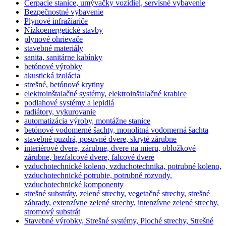
Čerpacie stanice, umývačky vozidiel, servisné vybavenie
Bezpečnostné vybavenie
Plynové infražiariče
Nízkoenergetické stavby
plynové ohrievače
stavebné materiály
sanita, sanitárne kabínky
betónové výrobky
akustická izolácia
strešné, betónové krytiny
elektroinštalačné systémy, elektroinštalačné krabice
podlahové systémy a lepidlá
radiátory, vykurovanie
automatizácia výroby, montážne stanice
betónové vodomerné šachty, monolitná vodomerná šachta
stavebné puzdrá, posuvné dvere, skryté zárubne
interiérové dvere, zárubne, dvere na mieru, obložkové
zárubne, bezfalcové dvere, falcové dvere
vzduchotechnické koleno, vzduchotechnika, potrubné koleno,
vzduchotechnické potrubie, potrubné rozvody,
vzduchotechnické komponenty
strešné substráty, zelené strechy, vegetačné strechy, strešné
záhrady, extenzívne zelené strechy, intenzívne zelené strechy,
stromový substrát
Stavebné výrobky, Strešné systémy, Ploché strechy, Strešné