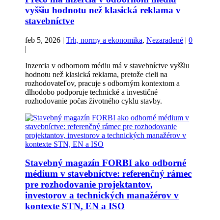
vyššiu hodnotu než klasická reklama v
stavebníctve
feb 5, 2026
|
Trh, normy a ekonomika
,
Nezaradené
|
0
|
Inzercia v odbornom médiu má v stavebníctve vyššiu
hodnotu než klasická reklama, pretože cieli na
rozhodovateľov, pracuje s odborným kontextom a
dlhodobo podporuje technické a investičné
rozhodovanie počas životného cyklu stavby.
Stavebný magazín FORBI ako odborné
médium v stavebníctve: referenčný rámec
pre rozhodovanie projektantov,
investorov a technických manažérov v
kontexte STN, EN a ISO