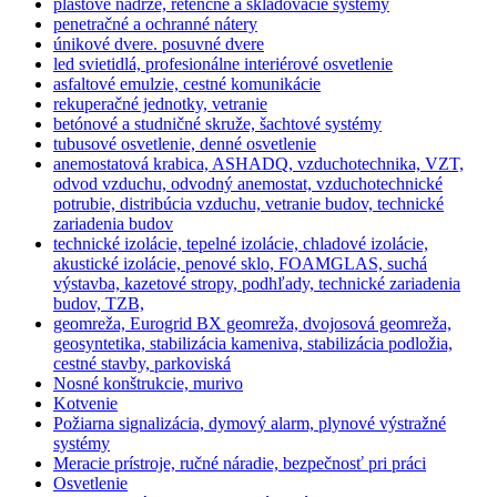
plastové nádrže, retenčné a skladovacie systémy
penetračné a ochranné nátery
únikové dvere. posuvné dvere
led svietidlá, profesionálne interiérové osvetlenie
asfaltové emulzie, cestné komunikácie
rekuperačné jednotky, vetranie
betónové a studničné skruže, šachtové systémy
tubusové osvetlenie, denné osvetlenie
anemostatová krabica, ASHADQ, vzduchotechnika, VZT,
odvod vzduchu, odvodný anemostat, vzduchotechnické
potrubie, distribúcia vzduchu, vetranie budov, technické
zariadenia budov
technické izolácie, tepelné izolácie, chladové izolácie,
akustické izolácie, penové sklo, FOAMGLAS, suchá
výstavba, kazetové stropy, podhľady, technické zariadenia
budov, TZB,
geomreža, Eurogrid BX geomreža, dvojosová geomreža,
geosyntetika, stabilizácia kameniva, stabilizácia podložia,
cestné stavby, parkoviská
Nosné konštrukcie, murivo
Kotvenie
Požiarna signalizácia, dymový alarm, plynové výstražné
systémy
Meracie prístroje, ručné náradie, bezpečnosť pri práci
Osvetlenie