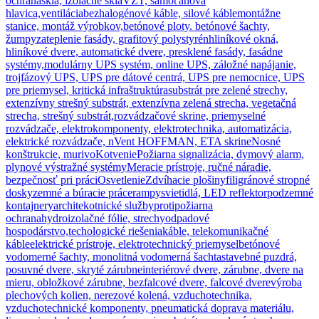
ochrana
sklá, izolačné sklá
VZT, samoťahová
hlavica,ventilácia
bezhalogénové káble, silové káble
montážne
stanice, montáž výrobkov,
betónové ploty. betónové šachty,
žumpy
zateplenie fasády, grafitový polystyrén
hliníkové okná,
hliníkové dvere, automatické dvere, presklené fasády, fasádne
systémy,
modulárny UPS systém, online UPS, záložné napájanie,
trojfázový UPS, UPS pre dátové centrá, UPS pre nemocnice, UPS
pre priemysel, kritická infraštruktúra
substrát pre zelené strechy,
extenzívny strešný substrát, extenzívna zelená strecha, vegetačná
strecha, strešný substrát,
rozvádzačové skrine, priemyselné
rozvádzače, elektrokomponenty, elektrotechnika, automatizácia,
elektrické rozvádzače, nVent HOFFMAN, ETA skrine
Nosné
konštrukcie, murivo
Kotvenie
Požiarna signalizácia, dymový alarm,
plynové výstražné systémy
Meracie prístroje, ručné náradie,
bezpečnosť pri práci
Osvetlenie
Zdvíhacie plošiny
filigránové stropné
dosky
zemné a búracie práce
rampy
svietidlá, LED reflektor
podzemné
kontajnery
architekotnické služby
protipožiarna
ochrana
hydroizolačné fólie, strechy
odpadové
hospodárstvo,techologické riešenia
káble, telekomunikačné
káble
elektrické prístroje, elektrotechnický priemysel
betónové
vodomerné šachty, monolitná vodomerná šachta
stavebné puzdrá,
posuvné dvere, skryté zárubne
interiérové dvere, zárubne, dvere na
mieru, obložkové zárubne, bezfalcové dvere, falcové dvere
výroba
plechových kolien, nerezové kolená, vzduchotechnika,
vzduchotechnické komponenty, pneumatická doprava materiálu,