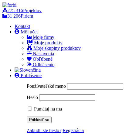
275 316
Projektov
31 206
Firiem
Kontakt
Môj účet
Moje firmy
Moje produkty
Moje skupiny produktov
Nastavenia
Obľúbené
Odhlásenie
Prihlásenie
Používateľské meno
Heslo
Pamätaj na ma
Zabudli ste heslo?
Registrácia