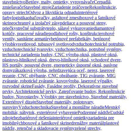
stavebníctvo
Betóny, malty, omietky, vyrovnávače
Čerpadlá,
zmiešavače
Stavebné stroje
Zariadenie práčovne
Rekonštrukcie,
opravy striech
Odvoz a likvidácia odpadu
interiérové
farby
logistika
obaľovačky, asfaltové zmesi
boxové a šatníkové
skrine
ochranný a izolačný zásyp
deliace a posuvné steny,
priečky
strečné substráty
teplo, sálavé vykurovanie
diamantové
kotúče, pracovné náradie
podlahové rošty, konštrukcie
rohové
ventily, sanitárne armatúry
betónové prefabrikáty, betónové
výrobky
svetlovod, tubusový svetlovod
vzduchotechnické potrubia,
vzduchotechnické tvarovky, vzduchotechnika, potrubné systémy,
technické zariadenia budov, CNC výroba,
okná, plastové okná,
plastovo-hliníkové okná, drevo-hliníkové okná, vchodové dvere,
HS portály, posuvné dvere, energeticky úsporné okná, pasívne
domy
zákazková výroba, nehrdzavejúca oceľ, nerez, laserové
rezanie, CNC ohýbanie, CNC obrábanie, TIG zváranie, MIG
zváranie, robotické zváranie, kovovýroba, laserové výpalky,
rozvodné skrine
Fasády, Fasádne profily, Dekoratívne stavebné
prvky, Architektonické prvky, Zatepľovanie budov, Rekonštrukcie
budov, Novostavby, Výrobky pre stavebníctvo, Stavebné materiály,
Exteriérový dizajn
Stavebné materiály, polotovary,
suroviny
Vzduchotechnika
Stavebné a montážne náradie
Mestský
mobiliár, nábytok, exteriérové vybavenie
Podzemné nádrže
Ľudské
zdroje
bezbariérové riešenia
interiérové omietky
zariadenia pre
imobilných
boxové a šatníkové skrine
drenážny materiál
plastové
nádrže, retenčné a skladovacie systémy
zelené strechy,