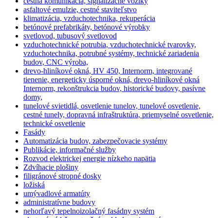
cestná komunikácia, signalizačné vozíky
asfaltové emulzie, cestné staviteľstvo
klimatizácia, vzduchotechnika, rekuperácia
betónové prefabrikáty, betónové výrobky
svetlovod, tubusový svetlovod
vzduchotechnické potrubia, vzduchotechnické tvarovky,
vzduchotechnika, potrubné systémy, technické zariadenia
budov, CNC výroba,
drevo-hliníkové okná, HV 450, Internorm, integrované
tienenie, energeticky úsporné okná, drevo-hliníkové okná
Internorm, rekonštrukcia budov, historické budovy, pasívne
domy,
tunelové svietidlá, osvetlenie tunelov, tunelové osvetlenie,
cestné tunely, dopravná infraštruktúra, priemyselné osvetlenie,
technické osvetlenie
Fasády
Automatizácia budov, zabezpečovacie systémy
Publikácie, informačné služby
Rozvod elektrickej energie nízkeho napätia
Zdvíhacie plošiny
filigránové stropné dosky
ložiská
umývadlové armatúty
administratívne budovy
nehorľavý tepelnoizolačný fasádny systém