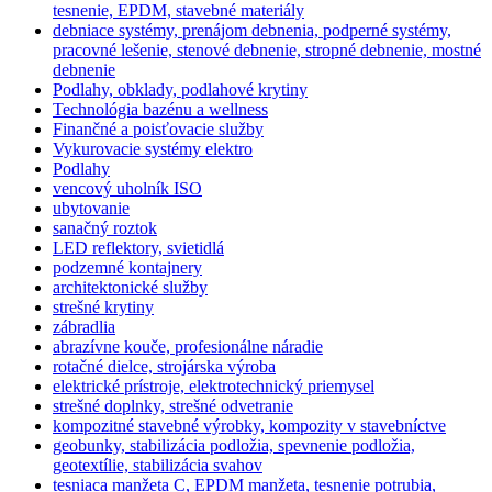
tesnenie, EPDM, stavebné materiály
debniace systémy, prenájom debnenia, podperné systémy,
pracovné lešenie, stenové debnenie, stropné debnenie, mostné
debnenie
Podlahy, obklady, podlahové krytiny
Technológia bazénu a wellness
Finančné a poisťovacie služby
Vykurovacie systémy elektro
Podlahy
vencový uholník ISO
ubytovanie
sanačný roztok
LED reflektory, svietidlá
podzemné kontajnery
architektonické služby
strešné krytiny
zábradlia
abrazívne kouče, profesionálne náradie
rotačné dielce, strojárska výroba
elektrické prístroje, elektrotechnický priemysel
strešné doplnky, strešné odvetranie
kompozitné stavebné výrobky, kompozity v stavebníctve
geobunky, stabilizácia podložia, spevnenie podložia,
geotextílie, stabilizácia svahov
tesniaca manžeta C, EPDM manžeta, tesnenie potrubia,