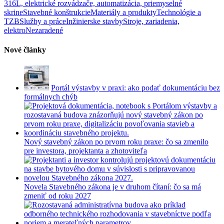
316L, elektrické rozvádzače, automatizácia, priemyselné
skrine
Stavebné konštrukcie
Materiály a produkty
Technológie a
TZB
Služby a práce
Inžinierske stavby
Stroje, zariadenia,
elektro
Nezaradené
Nové články
Portál výstavby v praxi: ako podať dokumentáciu bez
formálnych chýb
Nový stavebný zákon po prvom roku praxe: čo sa zmenilo
pre investora, projektanta a zhotoviteľa
Novela Stavebného zákona je v druhom čítaní: čo sa má
zmeniť od roku 2027