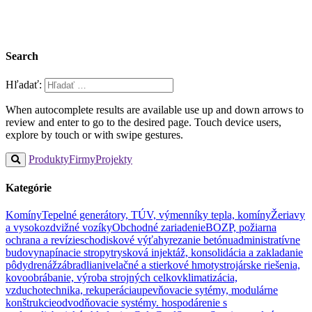
Search
Hľadať:
When autocomplete results are available use up and down arrows to
review and enter to go to the desired page. Touch device users,
explore by touch or with swipe gestures.
Produkty
Firmy
Projekty
Kategórie
Komíny
Tepelné generátory, TÚV, výmenníky tepla, komíny
Žeriavy
a vysokozdvižné vozíky
Obchodné zariadenie
BOZP, požiarna
ochrana a revízie
schodiskové výťahy
rezanie betónu
administratívne
budovy
napínacie stropy
trysková injektáž, konsolidácia a zakladanie
pôdy
drenáž
zábradlia
nivelačné a stierkové hmoty
strojárske riešenia,
kovoobrábanie, výroba strojných celkov
klimatizácia,
vzduchotechnika, rekuperácia
upevňovacie sytémy, modulárne
konštrukcie
odvodňovacie systémy. hospodárenie s