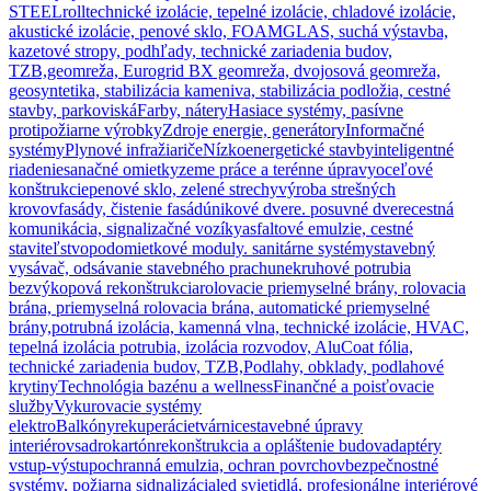
STEELroll
technické izolácie, tepelné izolácie, chladové izolácie,
akustické izolácie, penové sklo, FOAMGLAS, suchá výstavba,
kazetové stropy, podhľady, technické zariadenia budov,
TZB,
geomreža, Eurogrid BX geomreža, dvojosová geomreža,
geosyntetika, stabilizácia kameniva, stabilizácia podložia, cestné
stavby, parkoviská
Farby, nátery
Hasiace systémy, pasívne
protipožiarne výrobky
Zdroje energie, generátory
Informačné
systémy
Plynové infražiariče
Nízkoenergetické stavby
inteligentné
riadenie
sanačné omietky
zeme práce a terénne úpravy
oceľové
konštrukcie
penové sklo, zelené strechy
výroba strešných
krovov
fasády, čistenie fasád
únikové dvere. posuvné dvere
cestná
komunikácia, signalizačné vozíky
asfaltové emulzie, cestné
staviteľstvo
podomietkové moduly. sanitárne systémy
stavebný
vysávač, odsávanie stavebného prachu
nekruhové potrubia
bezvýkopová rekonštrukcia
rolovacie priemyselné brány, rolovacia
brána, priemyselná rolovacia brána, automatické priemyselné
brány,
potrubná izolácia, kamenná vlna, technické izolácie, HVAC,
tepelná izolácia potrubia, izolácia rozvodov, AluCoat fólia,
technické zariadenia budov, TZB,
Podlahy, obklady, podlahové
krytiny
Technológia bazénu a wellness
Finančné a poisťovacie
služby
Vykurovacie systémy
elektro
Balkóny
rekuperácie
tvárnice
stavebné úpravy
interiérov
sadrokartón
rekonštrukcia a opláštenie budov
adaptéry
vstup-výstup
ochranná emulzia, ochran povrchov
bezpečnostné
systémy, požiarna sidnalizácia
led svietidlá, profesionálne interiérové