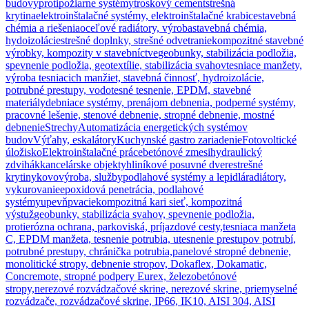
budovy
protipožiarne systémy
troskový cement
strešná
krytina
elektroinštalačné systémy, elektroinštalačné krabice
stavebná
chémia a riešenia
oceľové radiátory, výroba
stavebná chémia,
hydoizolácie
strešné doplnky, strešné odvetranie
kompozitné stavebné
výrobky, kompozity v stavebníctve
geobunky, stabilizácia podložia,
spevnenie podložia, geotextílie, stabilizácia svahov
tesniace manžety,
výroba tesniacich manžiet, stavebná činnosť, hydroizolácie,
potrubné prestupy, vodotesné tesnenie, EPDM, stavebné
materiály
debniace systémy, prenájom debnenia, podperné systémy,
pracovné lešenie, stenové debnenie, stropné debnenie, mostné
debnenie
Strechy
Automatizácia energetických systémov
budov
Výťahy, eskalátory
Kuchynské gastro zariadenie
Fotovoltické
úložisko
Elektroinštalačné práce
betónové zmesi
hydraulický
zdvihák
kancelárske objekty
hliníkové posuvné dvere
strešné
krytiny
kovovýroba, služby
podlahové systémy a lepidlá
radiátory,
vykurovanie
epoxidová penetrácia, podlahové
systémy
upevňpvacie
kompozitná kari sieť, kompozitná
výstuž
geobunky, stabilizácia svahov, spevnenie podložia,
protierózna ochrana, parkoviská, príjazdové cesty,
tesniaca manžeta
C, EPDM manžeta, tesnenie potrubia, utesnenie prestupov potrubí,
potrubné prestupy, chránička potrubia,
panelové stropné debnenie,
monolitické stropy, debnenie stropov, Dokaflex, Dokamatic,
Concremote, stropné podpery Eurex, železobetónové
stropy,
nerezové rozvádzačové skrine, nerezové skrine, priemyselné
rozvádzače, rozvádzačové skrine, IP66, IK10, AISI 304, AISI