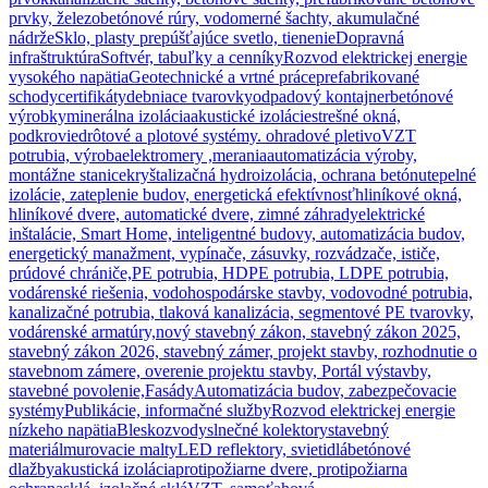
prvky, železobetónové rúry, vodomerné šachty, akumulačné
nádrže
Sklo, plasty prepúšťajúce svetlo, tienenie
Dopravná
infraštruktúra
Softvér, tabuľky a cenníky
Rozvod elektrickej energie
vysokého napätia
Geotechnické a vrtné práce
prefabrikované
schody
certifikáty
debniace tvarovky
odpadový kontajner
betónové
výrobky
minerálna izolácia
akustické izolácie
strešné okná,
podkrovie
drôtové a plotové systémy. ohradové pletivo
VZT
potrubia, výroba
elektromery ,merania
automatizácia výroby,
montážne stanice
kryštalizačná hydroizolácia, ochrana betónu
tepelné
izolácie, zateplenie budov, energetická efektívnosť
hliníkové okná,
hliníkové dvere, automatické dvere, zimné záhrady
elektrické
inštalácie, Smart Home, inteligentné budovy, automatizácia budov,
energetický manažment, vypínače, zásuvky, rozvádzače, ističe,
prúdové chrániče,
PE potrubia, HDPE potrubia, LDPE potrubia,
vodárenské riešenia, vodohospodárske stavby, vodovodné potrubia,
kanalizačné potrubia, tlaková kanalizácia, segmentové PE tvarovky,
vodárenské armatúry,
nový stavebný zákon, stavebný zákon 2025,
stavebný zákon 2026, stavebný zámer, projekt stavby, rozhodnutie o
stavebnom zámere, overenie projektu stavby, Portál výstavby,
stavebné povolenie,
Fasády
Automatizácia budov, zabezpečovacie
systémy
Publikácie, informačné služby
Rozvod elektrickej energie
nízkeho napätia
Bleskozvody
slnečné kolektory
stavebný
materiál
murovacie malty
LED reflektory, svietidlá
betónové
dlažby
akustická izolácia
protipožiarne dvere, protipožiarna