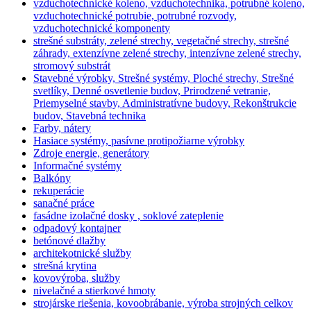
vzduchotechnické koleno, vzduchotechnika, potrubné koleno,
vzduchotechnické potrubie, potrubné rozvody,
vzduchotechnické komponenty
strešné substráty, zelené strechy, vegetačné strechy, strešné
záhrady, extenzívne zelené strechy, intenzívne zelené strechy,
stromový substrát
Stavebné výrobky, Strešné systémy, Ploché strechy, Strešné
svetlíky, Denné osvetlenie budov, Prirodzené vetranie,
Priemyselné stavby, Administratívne budovy, Rekonštrukcie
budov, Stavebná technika
Farby, nátery
Hasiace systémy, pasívne protipožiarne výrobky
Zdroje energie, generátory
Informačné systémy
Balkóny
rekuperácie
sanačné práce
fasádne izolačné dosky , soklové zateplenie
odpadový kontajner
betónové dlažby
architekotnické služby
strešná krytina
kovovýroba, služby
nivelačné a stierkové hmoty
strojárske riešenia, kovoobrábanie, výroba strojných celkov