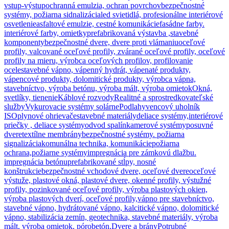
vstup-výstup
ochranná emulzia, ochran povrchov
bezpečnostné
systémy, požiarna sidnalizácia
led svietidlá, profesionálne interiérové
osvetlenie
asfaltové emulzie, cestné komunikácie
fasádne farby.
interiérové farby, omietky
prefabrikovaná výstavba ,stavebné
komponenty
bezpečnostné dvere, dvere proti vlámaniu
oceľové
profily, valcované oceľové profily, zvárané oceľové profily, oceľové
profily na mieru, výrobca oceľových profilov, profilovanie
ocele
stavebné vápno, vápenný hydrát, vápenaté produkty,
vápencové produkty, dolomitické produkty, výrobca vápna,
stavebníctvo, výroba betónu, výroba mált, výroba omietok
Okná,
svetlíky, tienenie
Káblové rozvody
Realitné a sprostredkovateľské
služby
Vykurovacie systémy solárne
Podlahy
vencový uholník
ISO
plynové ohrievače
stavebné materiály
deliace systémy,interiérové
priečky , deliace systémy
odvod spalín
kamerové systémy
posuvné
dvere
textílne membrány
bezpečnostné systémy. požiarna
signalizácia
komunálna technika, komunikácie
požiarna
ochrana,požiarne systémy
impregnácia pre zámkovú dlažbu.
impregnácia betónu
prefabrikované stĺpy, nosné
konštrukcie
bezpečnostné vchodové dvere, oceľové dvere
oceľové
výstuže, plastové okná, plastové dvere, okenné profily, výstužné
profily, pozinkované oceľové profily, výroba plastových okien,
výroba plastových dverí, oceľové profily,
vápno pre stavebníctvo,
stavebné vápno, hydrátované vápno, kalcitické vápno, dolomitické
vápno, stabilizácia zemín, geotechnika, stavebné materiály, výroba
mált, výroba omietok, pórobetón,
Dvere a brány
Potrubné