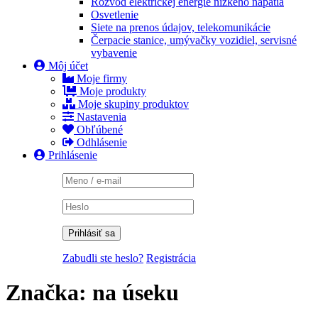
Rozvod elektrickej energie nízkeho napätia
Osvetlenie
Siete na prenos údajov, telekomunikácie
Čerpacie stanice, umývačky vozidiel, servisné
vybavenie
Môj účet
Moje firmy
Moje produkty
Moje skupiny produktov
Nastavenia
Obľúbené
Odhlásenie
Prihlásenie
Zabudli ste heslo?
Registrácia
Značka:
na úseku