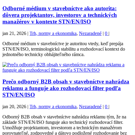
Odborné médium v stavebníctve ako autorita:
dôvera projektantov, investorov a technických
manažérov v kontexte STN/EN/ISO
jan 21, 2026
|
Trh, normy a ekonomika
,
Nezaradené
|
0
|
Odborné médium v stavebníctve je autoritou vtedy, keď prepája
STN/EN/ISO, terminologickú stabilitu a rozhodovací kontext do
jednotného technicky obhájiteľného rámca.
Prečo odborný B2B obsah v stavebníctve nahrádza
reklamu a funguje ako rozhodovací filter podľa
STN/EN/ISO
jan 20, 2026
|
Trh, normy a ekonomika
,
Nezaradené
|
0
|
Odborný B2B obsah v stavebníctve nahrádza reklamu tým, že na
základe STN/EN/ISO funguje ako technický rozhodovací filter.
Umožňuje projektantom, investorom a technickým manažérom
porovnateľné, zodpovedné a dátovo podložené rozhodovanie bez