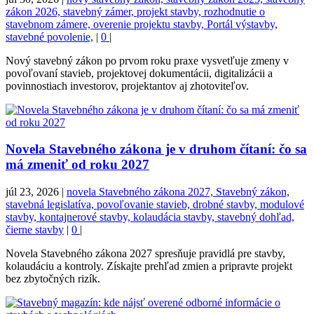
zákon 2026, stavebný zámer, projekt stavby, rozhodnutie o
stavebnom zámere, overenie projektu stavby, Portál výstavby,
stavebné povolenie,
|
0
|
Nový stavebný zákon po prvom roku praxe vysvetľuje zmeny v
povoľovaní stavieb, projektovej dokumentácii, digitalizácii a
povinnostiach investorov, projektantov aj zhotoviteľov.
Novela Stavebného zákona je v druhom čítaní: čo sa
má zmeniť od roku 2027
júl 23, 2026
|
novela Stavebného zákona 2027, Stavebný zákon,
stavebná legislatíva, povoľovanie stavieb, drobné stavby, modulové
stavby, kontajnerové stavby, kolaudácia stavby, stavebný dohľad,
čierne stavby
|
0
|
Novela Stavebného zákona 2027 spresňuje pravidlá pre stavby,
kolaudáciu a kontroly. Získajte prehľad zmien a pripravte projekt
bez zbytočných rizík.