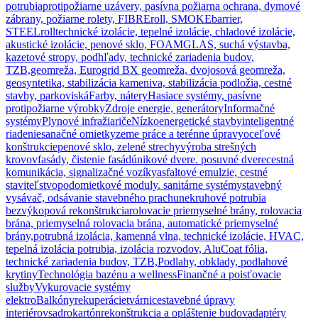
potrubia
protipožiarne uzávery, pasívna požiarna ochrana, dymové
zábrany, požiarne rolety, FIBREroll, SMOKEbarrier,
STEELroll
technické izolácie, tepelné izolácie, chladové izolácie,
akustické izolácie, penové sklo, FOAMGLAS, suchá výstavba,
kazetové stropy, podhľady, technické zariadenia budov,
TZB,
geomreža, Eurogrid BX geomreža, dvojosová geomreža,
geosyntetika, stabilizácia kameniva, stabilizácia podložia, cestné
stavby, parkoviská
Farby, nátery
Hasiace systémy, pasívne
protipožiarne výrobky
Zdroje energie, generátory
Informačné
systémy
Plynové infražiariče
Nízkoenergetické stavby
inteligentné
riadenie
sanačné omietky
zeme práce a terénne úpravy
oceľové
konštrukcie
penové sklo, zelené strechy
výroba strešných
krovov
fasády, čistenie fasád
únikové dvere. posuvné dvere
cestná
komunikácia, signalizačné vozíky
asfaltové emulzie, cestné
staviteľstvo
podomietkové moduly. sanitárne systémy
stavebný
vysávač, odsávanie stavebného prachu
nekruhové potrubia
bezvýkopová rekonštrukcia
rolovacie priemyselné brány, rolovacia
brána, priemyselná rolovacia brána, automatické priemyselné
brány,
potrubná izolácia, kamenná vlna, technické izolácie, HVAC,
tepelná izolácia potrubia, izolácia rozvodov, AluCoat fólia,
technické zariadenia budov, TZB,
Podlahy, obklady, podlahové
krytiny
Technológia bazénu a wellness
Finančné a poisťovacie
služby
Vykurovacie systémy
elektro
Balkóny
rekuperácie
tvárnice
stavebné úpravy
interiérov
sadrokartón
rekonštrukcia a opláštenie budov
adaptéry