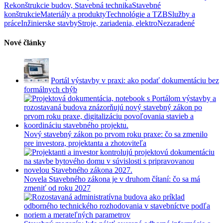
Rekonštrukcie budov, Stavebná technika
Stavebné
konštrukcie
Materiály a produkty
Technológie a TZB
Služby a
práce
Inžinierske stavby
Stroje, zariadenia, elektro
Nezaradené
Nové články
Portál výstavby v praxi: ako podať dokumentáciu bez
formálnych chýb
Nový stavebný zákon po prvom roku praxe: čo sa zmenilo
pre investora, projektanta a zhotoviteľa
Novela Stavebného zákona je v druhom čítaní: čo sa má
zmeniť od roku 2027