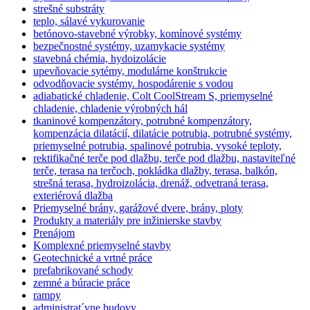
strešné substráty
teplo, sálavé vykurovanie
betónovo-stavebné výrobky, komínové systémy
bezpečnostné systémy, uzamykacie systémy
stavebná chémia, hydoizolácie
upevňovacie sytémy, modulárne konštrukcie
odvodňovacie systémy. hospodárenie s vodou
adiabatické chladenie, Colt CoolStream S, priemyselné
chladenie, chladenie výrobných hál
tkaninové kompenzátory, potrubné kompenzátory,
kompenzácia dilatácií, dilatácie potrubia, potrubné systémy,
priemyselné potrubia, spalinové potrubia, vysoké teploty,
rektifikačné terče pod dlažbu, terče pod dlažbu, nastaviteľné
terče, terasa na terčoch, pokládka dlažby, terasa, balkón,
strešná terasa, hydroizolácia, drenáž, odvetraná terasa,
exteriérová dlažba
Priemyselné brány, garážové dvere, brány, ploty
Produkty a materiály pre inžinierske stavby
Prenájom
Komplexné priemyselné stavby
Geotechnické a vrtné práce
prefabrikované schody
zemné a búracie práce
rampy
administrat´vne budovy