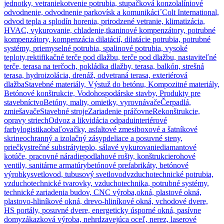
jednotky, vetranie
kotvenie potrubia, stupačková konzola
líniové
odvodnenie, odvodnenie parkovísk a komunikáci´
Colt International,
odvod tepla a splodín horenia, prirodzené vetranie, klimatizácia,
HVAC, vykurovanie, chladenie,
tkaninové kompenzátory, potrubné
kompenzátory, kompenzácia dilatácií, dilatácie potrubia, potrubné
systémy, priemyselné potrubia, spalinové potrubia, vysoké
teploty,
rektifikačné terče pod dlažbu, terče pod dlažbu, nastaviteľné
terče, terasa na terčoch, pokládka dlažby, terasa, balkón, strešná
terasa, hydroizolácia, drenáž, odvetraná terasa, exteriérová
dlažba
Stavebné materiály, Výstuž do betónu, Kompozitné materiály,
Betónové konštrukcie, Vodohospodárske stavby, Produkty pre
stavebníctvo
Betóny, malty, omietky, vyrovnávače
Čerpadlá,
zmiešavače
Stavebné stroje
Zariadenie práčovne
Rekonštrukcie,
opravy striech
Odvoz a likvidácia odpadu
interiérové
farby
logistika
obaľovačky, asfaltové zmesi
boxové a šatníkové
skrine
ochranný a izolačný zásyp
deliace a posuvné steny,
priečky
strečné substráty
teplo, sálavé vykurovanie
diamantové
kotúče, pracovné náradie
podlahové rošty, konštrukcie
rohové
ventily, sanitárne armatúry
betónové prefabrikáty, betónové
výrobky
svetlovod, tubusový svetlovod
vzduchotechnické potrubia,
vzduchotechnické tvarovky, vzduchotechnika, potrubné systémy,
technické zariadenia budov, CNC výroba,
okná, plastové okná,
plastovo-hliníkové okná, drevo-hliníkové okná, vchodové dvere,
HS portály, posuvné dvere, energeticky úsporné okná, pasívne
domy
zákazková výroba, nehrdzavejúca oceľ, nerez, laserové