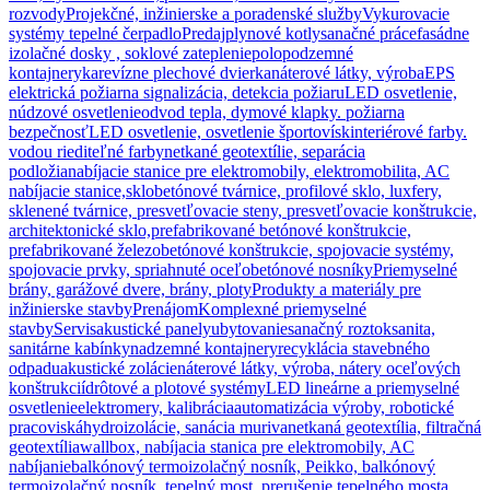
rozvody
Projekčné, inžinierske a poradenské služby
Vykurovacie
systémy tepelné čerpadlo
Predaj
plynové kotly
sanačné práce
fasádne
izolačné dosky , soklové zateplenie
polopodzemné
kontajnery
ka
revízne plechové dvierka
náterové látky, výroba
EPS
elektrická požiarna signalizácia, detekcia požiaru
LED osvetlenie,
núdzové osvetlenie
odvod tepla, dymové klapky. požiarna
bezpečnosť
LED osvetlenie, osvetlenie športovísk
interiérové farby.
vodou riediteľné farby
netkané geotextílie, separácia
podložia
nabíjacie stanice pre elektromobily, elektromobilita, AC
nabíjacie stanice,
sklobetónové tvárnice, profilové sklo, luxfery,
sklenené tvárnice, presvetľovacie steny, presvetľovacie konštrukcie,
architektonické sklo,
prefabrikované betónové konštrukcie,
prefabrikované železobetónové konštrukcie, spojovacie systémy,
spojovacie prvky, spriahnuté oceľobetónové nosníky
Priemyselné
brány, garážové dvere, brány, ploty
Produkty a materiály pre
inžinierske stavby
Prenájom
Komplexné priemyselné
stavby
Servis
akustické panely
ubytovanie
sanačný roztok
sanita,
sanitárne kabínky
nadzemné kontajnery
recyklácia stavebného
odpadu
akustické zolácie
náterové látky, výroba, nátery oceľových
konštrukcií
drôtové a plotové systémy
LED lineárne a priemyselné
osvetlenie
elektromery, kalibrácia
automatizácia výroby, robotické
pracoviská
hydroizolácie, sanácia muriva
netkaná geotextília, filtračná
geotextília
wallbox, nabíjacia stanica pre elektromobily, AC
nabíjanie
balkónový termoizolačný nosník, Peikko, balkónový
termoizolačný nosník, tepelný most, prerušenie tepelného mosta,