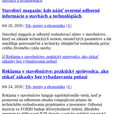
Stavebný magazín: kde nájsť overené odborné
informácie o stavbách a technológiách
feb 26, 2026
|
Trh, normy a ekonomika
|
0
|
Stavebný magazín je odborný rozhodovací rámec v stavebníctve,
ktorý na základe technických noriem, merateľných parametrov a dát
umožňuje porovnateľné a technicky obhájiteľné rozhodnutia počas
celého životného cyklu stavby.
Reklama v stavebníctve: praktický sprievodca, ako
získať zákazky bez vyhadzovania peňazí
feb 24, 2026
|
Trh, normy a ekonomika
|
0
|
Reklama v stavebníctve funguje najefektívnejšie vtedy, keď je
postavená na odbornom obsahu vstupujúcom priamo do
technického rozhodovania projektantov a investorov. Odborná
inzercia vo FORBI buduje dôveryhodnosť riešení, dlhodobo
generuje kvalifikované B2B dopyty a vytvára stabilnú organickú