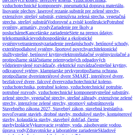
plechových kolien, nerezové kolená, vzduchotechnika,
vzduchotechnické komponenty, pneumatická doprava materiálu,
lisovanie plechov, laserové rezanie,
substrát pre zelené strechy,
extenzívny strešný substrát, extenzívna zelená strecha, vegetačná
strecha, strešný substrát
Vodorovné a zvislé konštrukcie
Potrubné
systémy, armatúry, zvody
Zariadenie pre školy a
posluchárne
Kancelárske zariadenie
Siete na prenos údajov,
telekomunikácie
vodohospodárske a ekologické
systémy
vetranie
mosty
zariadenie predajní
schody, betónové schody,
exteriér
podlahové systémy, športové povrchy
architektonické
služby
strešné, betónové krytiny
elektroinštalačné systémy
izolačné a
protipožiarne sklá
čistiarne priemyselných odpadových
vôd
priemyslené rozvádzače, elektrické rozvádzače
strešné krytiny,
odkvapové sytémy, klampiarske prvky
protipožiarna ochrana,
protipožiarne dvere
interiérové dvere SMART, interiérové dvere,
bezfalcové dvere, falcové dvere
vzduchotechnické koleno,
vzduchotechnika, potrubné koleno, vzduchotechnické potrubie,
potrubné rozvody, vzduchotechnické komponenty
strešné substráty,
zelené strechy, vegetačné strechy, strešné záhrady, extenzívne zelené
strechy, intenzívne zelené strechy, stromový substrát
novela
Stavebného zákona 2027, Stavebný zákon, stavebná legislatíva,
povoľovanie stavieb, drobné stavby, modulové stavby, kontajnerové
stavby, kolaudácia stavby, stavebný dohľad, čierne
stavby
Izolácie
Vykurovacie systémy, voda, zásobovanie vodou,
úprava vody
Zdravotnícke a laboratórne zariadenie
Skladové