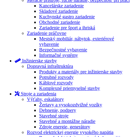
Meracie prístroje, ručné náradie, bezpečnosť pri práci
Kancelárske zariadenie
Skladové zariadenie
Kuchynské gastro zariadenie
Obchodné zariadenie
Zariadenie pre šport a ihriská
Zariadenie práčovne
Mestský mobiliár, nábytok, exteriérové
vybavenie
Bezpečnostné vybavenie
Informačné systémy
Inžinierske stavby
Dopravná infraštruktúra
Produkty a materiály pre inžinierske stavby
Potrubné rozvody
Káblové rozvody
Komplexné priemyselné stavby
Stroje a zariadenia
Výťahy, eskalátory
Žeriavy a vysokozdvižné vozíky
Debnenie, podpery
Stavebné stroje
Stavebné a montážne náradie
Zdroje energie, generátory
Rozvod elektrickej energie vysokého napätia