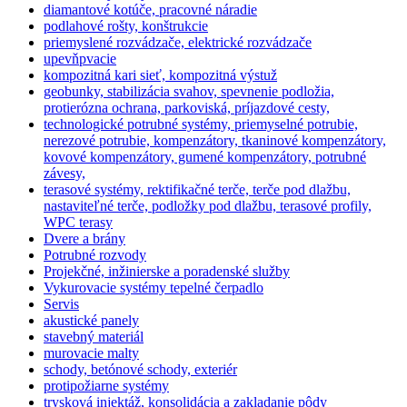
diamantové kotúče, pracovné náradie
podlahové rošty, konštrukcie
priemyslené rozvádzače, elektrické rozvádzače
upevňpvacie
kompozitná kari sieť, kompozitná výstuž
geobunky, stabilizácia svahov, spevnenie podložia,
protierózna ochrana, parkoviská, príjazdové cesty,
technologické potrubné systémy, priemyselné potrubie,
nerezové potrubie, kompenzátory, tkaninové kompenzátory,
kovové kompenzátory, gumené kompenzátory, potrubné
závesy,
terasové systémy, rektifikačné terče, terče pod dlažbu,
nastaviteľné terče, podložky pod dlažbu, terasové profily,
WPC terasy
Dvere a brány
Potrubné rozvody
Projekčné, inžinierske a poradenské služby
Vykurovacie systémy tepelné čerpadlo
Servis
akustické panely
stavebný materiál
murovacie malty
schody, betónové schody, exteriér
protipožiarne systémy
trysková injektáž, konsolidácia a zakladanie pôdy