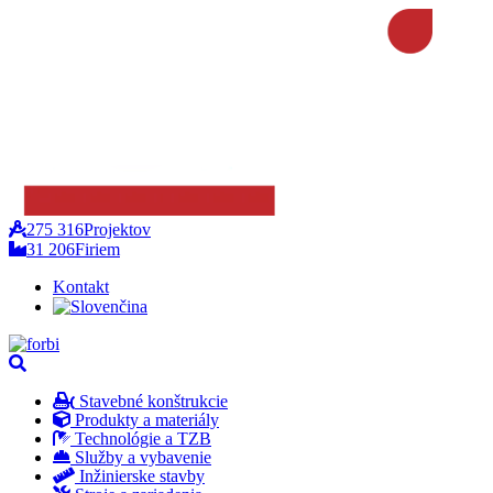
275 316
Projektov
31 206
Firiem
Kontakt
Stavebné konštrukcie
Produkty a materiály
Technológie a TZB
Služby a vybavenie
Inžinierske stavby