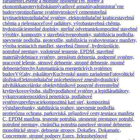
zariadenie
Lešenie a mobilné oplotenie
Trh, normy a
ekonomika
potery
ložiská
umývadlové armatúty
administrat´vne
budovy
protipožiarne systémy
troskový cement
strešná
krytina
elektroinštalačné systémy, elektroinštalačné krabice
stavebná
chémia a riešenia
oceľové radiátory, výroba
stavebná chémia,
hydoizolácie
strešné doplnky, strešné odvetranie
kompozitné stavebné
výrobky, kompozity v stavebníctve
geobunky, stabilizácia podložia,
spevnenie podložia, geotextílie, stabilizácia svahov
tesniace manžety,
výroba tesniacich manžiet, stavebná činnosť, hydroizolácie,
potrubné prestupy, vodotesné tesnenie, EPDM, stavebné
materiály
debniace systémy, prenájom debnenia, podperné systémy,
pracovné lešenie, stenové debnenie, stropné debnenie, mostné
debnenie
Strechy
Automatizácia energetických systémov
budov
Výťahy, eskalátory
Kuchynské gastro zariadenie
Fotovoltické
úložisko
Elektroinštalačné práce
betónové zmesi
hydraulický
zdvihák
kancelárske objekty
hliníkové posuvné dvere
strešné
krytiny
kovovýroba, služby
podlahové systémy a lepidlá
radiátory,
vykurovanie
epoxidová penetrácia, podlahové
systémy
upevňpvacie
kompozitná kari sieť, kompozitná
výstuž
geobunky, stabilizácia svahov, spevnenie podložia,
protierózna ochrana, parkoviská, príjazdové cesty,
tesniaca manžeta
C, EPDM manžeta, tesnenie potrubia, utesnenie prestupov potrubí,
potrubné prestupy, chránička potrubia,
panelové stropné debnenie,
monolitické stropy, debnenie stropov, Dokaflex, Dokamatic,
Concremote, stropné podpery Eurex, železobetónové