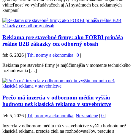
viditeľnosť vo vyhľadávačoch aj AI systémoch bez reklamných
kampaní.
Reklama pre stavebné firmy: ako FORBI prináša
reálne B2B zákazky cez odborný obsah
feb 6, 2026
|
Trh, normy a ekonomika
|
0
|
Reklama pre stavebné firmy je najúčinnejšia v momente technického
rozhodovania […]
Prečo má inzercia v odbornom médiu vyššiu
hodnotu než klasická reklama v stavebníctve
feb 5, 2026
|
Trh, normy a ekonomika
,
Nezaradené
|
0
|
Inzercia v odbornom médiu má v stavebníctve vyššiu hodnotu než
klasická reklama, pretože cieli na rozhodovateľov, pracuje s