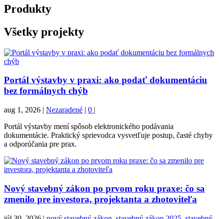
Produkty
Všetky projekty
Portál výstavby v praxi: ako podať dokumentáciu
bez formálnych chýb
aug 1, 2026
|
Nezaradené
|
0
|
Portál výstavby mení spôsob elektronického podávania
dokumentácie. Praktický sprievodca vysvetľuje postup, časté chyby
a odporúčania pre prax.
Nový stavebný zákon po prvom roku praxe: čo sa
zmenilo pre investora, projektanta a zhotoviteľa
júl 30, 2026
|
nový stavebný zákon, stavebný zákon 2025, stavebný