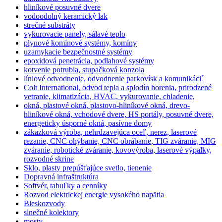
hliníkové posuvné dvere
vodoodolný keramický lak
strečné substráty
vykurovacie panely, sálavé teplo
plynové komínové systémy, komíny
uzamykacie bezpečnostné systémy
epoxidová penetrácia, podlahové systémy
kotvenie potrubia, stupačková konzola
líniové odvodnenie, odvodnenie parkovísk a komunikáci´
Colt International, odvod tepla a splodín horenia, prirodzené
vetranie, klimatizácia, HVAC, vykurovanie, chladenie,
okná, plastové okná, plastovo-hliníkové okná, drevo-
hliníkové okná, vchodové dvere, HS portály, posuvné dvere,
energeticky úsporné okná, pasívne domy
zákazková výroba, nehrdzavejúca oceľ, nerez, laserové
rezanie, CNC ohýbanie, CNC obrábanie, TIG zváranie, MIG
zváranie, robotické zváranie, kovovýroba, laserové výpalky,
rozvodné skrine
Sklo, plasty prepúšťajúce svetlo, tienenie
Dopravná infraštruktúra
Softvér, tabuľky a cenníky
Rozvod elektrickej energie vysokého napätia
Bleskozvody
slnečné kolektory
mosty