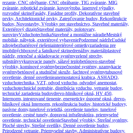
rezanie, CNC ohýbanie, CNC obrábanie, TIG zváranie, MIG
zváranie, robotické zváranie, kovovýroba, laserové výpalky,
rozvodné skrine
Fasády, Fasádne profily, Dekoratívne stavebné
prvky, Architektonické prvky, Zatepľovanie budov, Rekonštrukcie
budov, Novostavby, Výrobky pre stavebníctvo, Stavebné materiály,
Exteriérový dizajn
Stavebné materiály, polotovary,
suroviny
Vzduchotechnika
Stavebné a montážne náradie
Mestský
mobiliár, nábytok, exteriérové vybavenie
Podzemné nádrže
Ľudské
zdroje
bezbariérové riešenia
interiérové omietky
zariadenia pre
imobilných
boxové a šatníkové skrine
drenážny materiál
plastové
nádrže, retenčné a skladovacie systémy
zelené strechy,
substráty
vykurovacie panely, sálavé teplo
betónovo-stavebné
výrobky, komínové systémy
bezpečnostné systémy, uzamykacie
systémy
betónové a studničné skruže, šachtové systémy
tubusové
osvetlenie, denné osvetlenie
anemostatová krabica, ASHADQ,
vzduchotechnika, VZT, odvod vzduchu, odvodný anemostat,
vzduchotechnické potrubie, distribúcia vzduchu, vetranie budov,
technické zariadenia budov
drevo-hliníkové okná, HV 450,
Internorm, integrované tienenie, energeticky úsporné okná, drevo-
hliníkové okná Internorm, rekonštrukcia budov, historické budovy,
pasívne domy,
tunelové svietidlá, osvetlenie tunelov, tunelové
osvetlenie, cestné tunely, dopravná infraštruktúra, priemyselné
osvetlenie, technické osvetlenie
Stavebné výrobky, Strešné systémy,
Ploché strechy, Strešné svetlíky, Denné osvetlenie budov,
Prirodzené vetranie, Priemyselné stavby, Administratívne budovy,