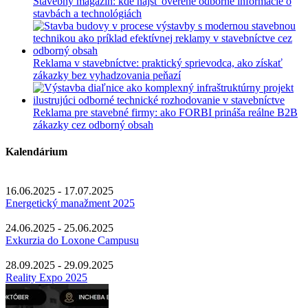
Stavebný magazín: kde nájsť overené odborné informácie o
stavbách a technológiách
Reklama v stavebníctve: praktický sprievodca, ako získať
zákazky bez vyhadzovania peňazí
Reklama pre stavebné firmy: ako FORBI prináša reálne B2B
zákazky cez odborný obsah
Kalendárium
16.06.2025 - 17.07.2025
Energetický manažment 2025
24.06.2025 - 25.06.2025
Exkurzia do Loxone Campusu
28.09.2025 - 29.09.2025
Reality Expo 2025