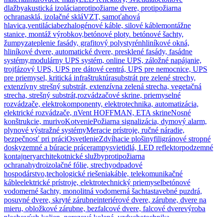
dlažby
akustická izolácia
protipožiarne dvere, protipožiarna
ochrana
sklá, izolačné sklá
VZT, samoťahová
hlavica,ventilácia
bezhalogénové káble, silové káble
montážne
stanice, montáž výrobkov,
betónové ploty. betónové šachty,
žumpy
zateplenie fasády, grafitový polystyrén
hliníkové okná,
hliníkové dvere, automatické dvere, presklené fasády, fasádne
systémy,
modulárny UPS systém, online UPS, záložné napájanie,
trojfázový UPS, UPS pre dátové centrá, UPS pre nemocnice, UPS
pre priemysel, kritická infraštruktúra
substrát pre zelené strechy,
extenzívny strešný substrát, extenzívna zelená strecha, vegetačná
strecha, strešný substrát,
rozvádzačové skrine, priemyselné
rozvádzače, elektrokomponenty, elektrotechnika, automatizácia,
elektrické rozvádzače, nVent HOFFMAN, ETA skrine
Nosné
konštrukcie, murivo
Kotvenie
Požiarna signalizácia, dymový alarm,
plynové výstražné systémy
Meracie prístroje, ručné náradie,
bezpečnosť pri práci
Osvetlenie
Zdvíhacie plošiny
filigránové stropné
dosky
zemné a búracie práce
rampy
svietidlá, LED reflektor
podzemné
kontajnery
architekotnické služby
protipožiarna
ochrana
hydroizolačné fólie, strechy
odpadové
hospodárstvo,techologické riešenia
káble, telekomunikačné
káble
elektrické prístroje, elektrotechnický priemysel
betónové
vodomerné šachty, monolitná vodomerná šachta
stavebné puzdrá,
posuvné dvere, skryté zárubne
interiérové dvere, zárubne, dvere na
mieru, obložkové zárubne, bezfalcové dvere, falcové dvere
výroba