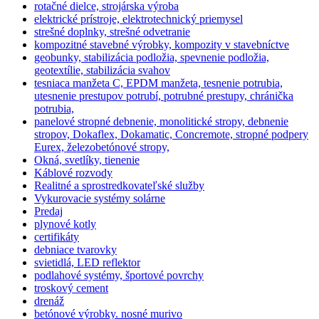
rotačné dielce, strojárska výroba
elektrické prístroje, elektrotechnický priemysel
strešné doplnky, strešné odvetranie
kompozitné stavebné výrobky, kompozity v stavebníctve
geobunky, stabilizácia podložia, spevnenie podložia,
geotextílie, stabilizácia svahov
tesniaca manžeta C, EPDM manžeta, tesnenie potrubia,
utesnenie prestupov potrubí, potrubné prestupy, chránička
potrubia,
panelové stropné debnenie, monolitické stropy, debnenie
stropov, Dokaflex, Dokamatic, Concremote, stropné podpery
Eurex, železobetónové stropy,
Okná, svetlíky, tienenie
Káblové rozvody
Realitné a sprostredkovateľské služby
Vykurovacie systémy solárne
Predaj
plynové kotly
certifikáty
debniace tvarovky
svietidlá, LED reflektor
podlahové systémy, športové povrchy
troskový cement
drenáž
betónové výrobky. nosné murivo