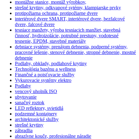
montážne stanice, montáž výrobkov,
strešné krytiny, odkvapové sytémy, klampiarske prvky
protipožiarna ochrana, protipožiarne dvere
interiérové dvere SMART, interiérové dvere, bezfalcové
dvere, falcové dvere
tesniace manžety, výroba tesniacich manžiet, stavebná
činnosť, hydroizolácie, potrubné prestupy, vodotesné
tesnenie, EPDM, stavebné materiály
debniace systémy, prenájom debnenia, podperné systémy,
pracovné lešenie, stenové debnenie, stropné debnenie, mostné
debnenie
Podlahy, obklady, podlahové krytiny
Technológia bazénu a wellness
Finančné a poisťovacie služby
Vykurovacie systémy elektro
Podlahy
vencový uholník ISO
ubytovanie
sanačný roztok
LED reflektory, svietidlá
podzemné kontajnery
architektonické služby
strešné krytiny
zábradlia
abrazívne kouče, profesionálne náradie