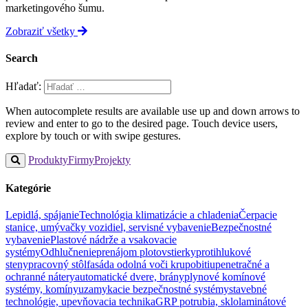
marketingového šumu.
Zobraziť všetky
Search
Hľadať:
When autocomplete results are available use up and down arrows to
review and enter to go to the desired page. Touch device users,
explore by touch or with swipe gestures.
Produkty
Firmy
Projekty
Kategórie
Lepidlá, spájanie
Technológia klimatizácie a chladenia
Čerpacie
stanice, umývačky vozidiel, servisné vybavenie
Bezpečnostné
vybavenie
Plastové nádrže a vsakovacie
systémy
Odhlučnenie
prenájom plotov
stierky
protihlukové
steny
pracovný stôl
fasáda odolná voči krupobitiu
penetračné a
ochranné nátery
automatické dvere, brány
plynové komínové
systémy, komíny
uzamykacie bezpečnostné systémy
stavebné
technológie, upevňovacia technika
GRP potrubia, sklolaminátové