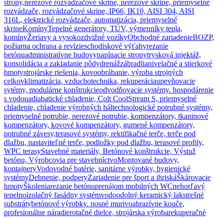
stropy,
nerezové rozvádzačové skrine, nerezové skrine, priemyselné
rozvádzače, rozvádzačové skrine, IP66, IK10, AISI 304, AISI
316L, elektrické rozvádzače, automatizácia, priemyselné
skrine
Komíny
Tepelné generátory, TÚV, výmenníky tepla,
komíny
Žeriavy a vysokozdvižné vozíky
Obchodné zariadenie
BOZP,
požiarna ochrana a revízie
schodiskové výťahy
rezanie
betónu
administratívne budovy
napínacie stropy
trysková injektáž,
konsolidácia a zakladanie pôdy
drenáž
zábradlia
nivelačné a stierkové
hmoty
strojárske riešenia, kovoobrábanie, výroba strojných
celkov
klimatizácia, vzduchotechnika, rekuperácia
upevňovacie
sytémy, modulárne konštrukcie
odvodňovacie systémy. hospodárenie
s vodou
adiabatické chladenie, Colt CoolStream S, priemyselné
chladenie, chladenie výrobných hál
technologické potrubné systémy,
priemyselné potrubie, nerezové potrubie, kompenzátory, tkaninové
kompenzátory, kovové kompenzátory, gumené kompenzátory,
potrubné závesy,
terasové systémy, rektifikačné terče, terče pod
dlažbu, nastaviteľné terče, podložky pod dlažbu, terasové profily,
WPC terasy
Stavebné materiály, Betónové konštrukcie, Výstuž
betónu, Výrobcovia pre stavebníctvo
Montované budovy,
kontajnery
Vodovodné batérie, sanitárne výrobky, hygienické
systémy
Debnenie, podpery
Zariadenie pre šport a ihriská
Škárovacie
hmoty
Školenia
rezanie betónu
prenájom mobilných WC
nehorľavý
tepelnoizolačný fasádny systém
vodoodolný keramický lak
strešné
substráty
betónové výrobky. nosné murivo
abrazívne kouče,
profesionálne náradie
rotačné dielce, strojárska výroba
rekuperačné