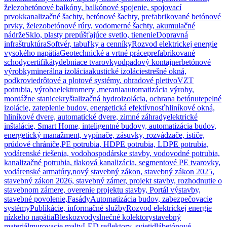
železobetónové balkóny, balkónové spojenie, spojovací
prvok
kanalizačné šachty, betónové šachty, prefabrikované betónové
prvky, železobetónové rúry, vodomerné šachty, akumulačné
nádrže
Sklo, plasty prepúšťajúce svetlo, tienenie
Dopravná
infraštruktúra
Softvér, tabuľky a cenníky
Rozvod elektrickej energie
vysokého napätia
Geotechnické a vrtné práce
prefabrikované
schody
certifikáty
debniace tvarovky
odpadový kontajner
betónové
výrobky
minerálna izolácia
akustické izolácie
strešné okná,
podkrovie
drôtové a plotové systémy. ohradové pletivo
VZT
potrubia, výroba
elektromery ,merania
automatizácia výroby,
montážne stanice
kryštalizačná hydroizolácia, ochrana betónu
tepelné
izolácie, zateplenie budov, energetická efektívnosť
hliníkové okná,
hliníkové dvere, automatické dvere, zimné záhrady
elektrické
inštalácie, Smart Home, inteligentné budovy, automatizácia budov,
energetický manažment, vypínače, zásuvky, rozvádzače, ističe,
prúdové chrániče,
PE potrubia, HDPE potrubia, LDPE potrubia,
vodárenské riešenia, vodohospodárske stavby, vodovodné potrubia,
kanalizačné potrubia, tlaková kanalizácia, segmentové PE tvarovky,
vodárenské armatúry,
nový stavebný zákon, stavebný zákon 2025,
stavebný zákon 2026, stavebný zámer, projekt stavby, rozhodnutie o
stavebnom zámere, overenie projektu stavby, Portál výstavby,
stavebné povolenie,
Fasády
Automatizácia budov, zabezpečovacie
systémy
Publikácie, informačné služby
Rozvod elektrickej energie
nízkeho napätia
Bleskozvody
slnečné kolektory
stavebný
materiál
murovacie malty
LED reflektory, svietidlá
betónové