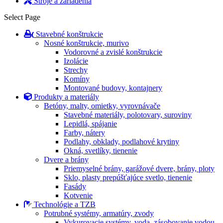
Stroje a zariadenia
Select Page
Stavebné konštrukcie
Nosné konštrukcie, murivo
Vodorovné a zvislé konštrukcie
Izolácie
Strechy
Komíny
Montované budovy, kontajnery
Produkty a materiály
Betóny, malty, omietky, vyrovnávače
Stavebné materiály, polotovary, suroviny
Lepidlá, spájanie
Farby, nátery
Podlahy, obklady, podlahové krytiny
Okná, svetlíky, tienenie
Dvere a brány
Priemyselné brány, garážové dvere, brány, ploty
Sklo, plasty prepúšťajúce svetlo, tienenie
Fasády
Kotvenie
Technológie a TZB
Potrubné systémy, armatúry, zvody
Vykurovacie systémy, voda, zásobovanie vodou,