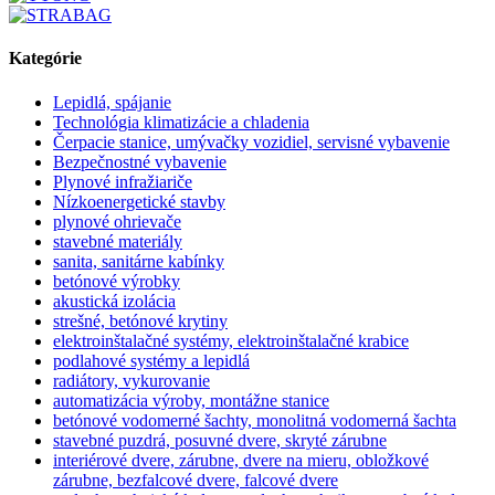
Kategórie
Lepidlá, spájanie
Technológia klimatizácie a chladenia
Čerpacie stanice, umývačky vozidiel, servisné vybavenie
Bezpečnostné vybavenie
Plynové infražiariče
Nízkoenergetické stavby
plynové ohrievače
stavebné materiály
sanita, sanitárne kabínky
betónové výrobky
akustická izolácia
strešné, betónové krytiny
elektroinštalačné systémy, elektroinštalačné krabice
podlahové systémy a lepidlá
radiátory, vykurovanie
automatizácia výroby, montážne stanice
betónové vodomerné šachty, monolitná vodomerná šachta
stavebné puzdrá, posuvné dvere, skryté zárubne
interiérové dvere, zárubne, dvere na mieru, obložkové
zárubne, bezfalcové dvere, falcové dvere