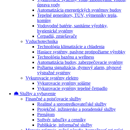
úprava vody
Automatizácia energetických systémov budov
Tepelné generátory, TÚV, výmenníky tepla,
komíny
Vodovodné batérie, sanitárne výrobky,
hygienické systémy
Čerpadlá, zmiešavače
Vzduchotechnika
Technológia klimatizácie a chladenia
Hasiace systémy, pasívne protipožiarne výrobky
Technológia bazénu a wellness
Automatizácia budov, zabezpečovacie systémy
Požiarna signalizácia, dymový alarm, plynové
výstražné systémy
Vykurovacie systémy elektro
Vykurovacie systémy solárne
Vykurovacie systémy tepelné čerpadlo
Služby a vybavenie
Finančné a poisťovacie služby
Realitné a sprostredkovateľské služby
Projekčné, inžinierske a poradenské služby
Prenájom
Softvér, tabuľky a cenníky
Publikácie, informačné služby