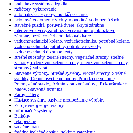
podlahové systémy a lepidlá
radiátory, vykurovanie
automatizácia výroby, montážne stanice
betónové vodomerné šachty, monolitná vodomerná šachta
stavebné puzdrá, posuvné dvere, skryté zárubne
interiérové dvere, zárubne, dvere na mieru, obložkové
zárubne, bezfalcové dvere, falcové dvere
vzduchotechnické koleno, vzduchotechnika, potrubné koleno,
vzduchotechnické potrubie, potrubné rozvody,
vzduchotechnické komponenty
strešné substráty, zelené strechy, vegetačné strechy, strešné
záhrady, extenzívne zelené strechy, intenzívne zelené strechy,
stromový substrát
Stavebné výrobky, Strešné systémy, Ploché strechy, Strešné
svetlíky, Denné osvetlenie budov, Prirodzené vetranie,
Priemyselné stavby, Administratívne budovy, Rekonštrukcie
budov, Stavebná technika
Farby, nátery
Hasiace systémy, pasívne protipožiarne výrobky
Zdroje energie, generátory
Informačné systémy
Balkóny
rekuperácie
sanačné práce
fasádne izolačné dosky , soklové zateplenie