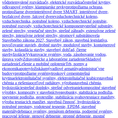
vôd
priemyslené rozvádzače, elektrické rozvádzače
strešné krytiny,
odkvapové sytémy, klampiarske prvky
protipožiarna ochrana,
protipožiarne dvere
interiérové dvere SMART, interiérové dvere,
bezfalcové dvere, falcové dvere
vzduchotechnické koleno,
vzduchotechnika, potrubné koleno, vzduchotechnické potrubie,
potrubné rozvody, vzduchotechnické komponenty
strešné substráty,
zelené strechy, vegetačné strechy, strešné záhrady, extenzívne zelené
strechy, intenzívne zelené strechy, stromový substrát
novela
Stavebného zákona 2027, Stavebný zákon, stavebná legislatíva,
povoľovanie stavieb, drobné stavby, modulové stavby, kontajnerové
stavby, kolaudácia stavby, stavebný dohľad, čierne
stavby
Izolácie
Vykurovacie systémy, voda, zásobovanie vodou,
úprava vody
Zdravotnícke a laboratórne zariadenie
Skladové
zariadenie
Lešenie a mobilné oplotenie
Trh, normy a
ekonomika
potery
ložiská
umývadlové armatúty
administrat´vne
budovy
protipožiarne systémy
troskový cement
strešná
krytina
elektroinštalačné systémy, elektroinštalačné krabice
stavebná
chémia a riešenia
oceľové radiátory, výroba
stavebná chémia,
hydoizolácie
strešné doplnky, strešné odvetranie
kompozitné stavebné
výrobky, kompozity v stavebníctve
geobunky, stabilizácia podložia,
spevnenie podložia, geotextílie, stabilizácia svahov
tesniace manžety,
výroba tesniacich manžiet, stavebná činnosť, hydroizolácie,
potrubné prestupy, vodotesné tesnenie, EPDM, stavebné
materiály
debniace systémy, prenájom debnenia, podperné systémy,
pracovné lešenie, stenové debnenie, stropné debnenie, mostné