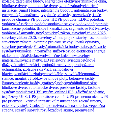
izolácie, zateplenie budov, energetická efektívnosť
hliníkové okná,
hliníkové dvere, automatické dvere, zimné záhrady
elektrické
inštalácie, Smart Home, inteligentné budovy, automatizácia budov,
energetický manažment, vypínače, zásuvky, rozvádzače, ističe,
prúdové chrániče,
PE potrubia, HDPE potrubia, LDPE potrubia,
vodárenské riešenia, vodohospodárske stavby, vodovodné potrubia,
kanalizačné potrubia, tlaková kanalizácia, segmentové PE tvarovky,
vodárenské armatúry,
nový stavebný zákon, stavebný zákon 2025,
stavebný zákon 2026, stavebný zámer, projekt stavby, rozhodnutie o
stavebnom zámere, overenie projektu stavby, Portál výstavby,
stavebné povolenie,
Fasády
Automatizácia budov, zabezpečovacie
systémy
Publikácie, informačné služby
Rozvod elektrickej energie
nízkeho napätia
Bleskozvody
slnečné kolektory
stavebný
materiál
murovacie malty
LED reflektory, svietidlá
betónové
dlažby
akustická izolácia
protipožiarne dvere, protipožiarna
ochrana
sklá, izolačné sklá
VZT, samoťahová
hlavica,ventilácia
bezhalogénové káble, silové káble
montážne
stanice, montáž výrobkov,
betónové ploty. betónové šachty,
žumpy
zateplenie fasády, grafitový polystyrén
hliníkové okná,
hliníkové dvere, automatické dvere, presklené fasády, fasádne
systémy,
modulárny UPS systém, online UPS, záložné napájanie,
trojfázový UPS, UPS pre dátové centrá, UPS pre nemocnice, UPS
pre priemysel, kritická infraštruktúra
substrát pre zelené strechy,
extenzívny strešný substrát, extenzívna zelená strecha, vegetačná
strecha, strešný substrát,
rozvádzačové skrine, priemyselné