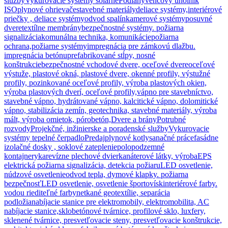
služby
Vykurovacie systémy solárne
Podlahy
vencový uholník
ISO
plynové ohrievače
stavebné materiály
deliace systémy,interiérové
priečky , deliace systémy
odvod spalín
kamerové systémy
posuvné
dvere
textílne membrány
bezpečnostné systémy. požiarna
signalizácia
komunálna technika, komunikácie
požiarna
ochrana,požiarne systémy
impregnácia pre zámkovú dlažbu.
impregnácia betónu
prefabrikované stĺpy, nosné
konštrukcie
bezpečnostné vchodové dvere, oceľové dvere
oceľové
výstuže, plastové okná, plastové dvere, okenné profily, výstužné
profily, pozinkované oceľové profily, výroba plastových okien,
výroba plastových dverí, oceľové profily,
vápno pre stavebníctvo,
stavebné vápno, hydrátované vápno, kalcitické vápno, dolomitické
vápno, stabilizácia zemín, geotechnika, stavebné materiály, výroba
mált, výroba omietok, pórobetón,
Dvere a brány
Potrubné
rozvody
Projekčné, inžinierske a poradenské služby
Vykurovacie
systémy tepelné čerpadlo
Predaj
plynové kotly
sanačné práce
fasádne
izolačné dosky , soklové zateplenie
polopodzemné
kontajnery
ka
revízne plechové dvierka
náterové látky, výroba
EPS
elektrická požiarna signalizácia, detekcia požiaru
LED osvetlenie,
núdzové osvetlenie
odvod tepla, dymové klapky. požiarna
bezpečnosť
LED osvetlenie, osvetlenie športovísk
interiérové farby.
vodou riediteľné farby
netkané geotextílie, separácia
podložia
nabíjacie stanice pre elektromobily, elektromobilita, AC
nabíjacie stanice,
sklobetónové tvárnice, profilové sklo, luxfery,
sklenené tvárnice, presvetľovacie steny, presvetľovacie konštrukcie,