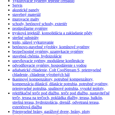
Vykurovacie systémy tepelné čerpadlo
Servis
akustické panely
stavebný materiál
murovacie malty
schody, betónové schody, exteriér
protipožiarne systémy
trysková injektáž, konsolidácia a zakladanie pôdy
strešné substráty
teplo, sálavé vykurovanie
betónovo-stavebné výrobky, komínové systémy
bezpečnostné systémy, uzamykacie systémy
stavebná chémia, hydoizolácie
upevňovacie sytémy, modulárne konštrukcie
odvodňovacie systémy. hospodárenie s vodou
adiabatické chladenie, Colt CoolStream S, priemyselné
chladenie, chladenie výrobných hál
tkaninové kompenzátory, potrubné kompenzátory,
kompenzácia dilatácií, dilatácie potrubia, potrubné systémy,
priemyselné potrubia, spalinové potrubia, vysoké teploty,
rektifikačné terče pod dlažbu, terče pod dlažbu, nastaviteľné
terče, terasa na terčoch, pokládka dlažby, terasa, balkón,
strešná terasa, hydroizolácia, drenáž, odvetraná terasa,
exteriérová dlažba
Priemyselné brány, garážové dvere, brány, ploty