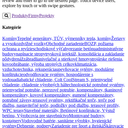
review and enter to go to the desired page. Touch device users,
explore by touch or with swipe gestures.
Produkty
Firmy
Projekty
Kategórie
Komíny
Tepelné generátory, TÚV, výmenníky tepla, komíny
Žeriavy
a vysokozdvižné vozíky
Obchodné zariadenie
BOZP, požiarna
ochrana a revízie
schodiskové výťahy
rezanie betónu
administratívne
budovy
napínacie stropy
trysková injektáž, konsolidácia a zakladanie
pôdy
drenáž
zábradlia
nivelačné a stierkové hmoty
strojárske riešenia,
kovoobrábanie, výroba strojných celkov
klimatizácia,
vzduchotechnika, rekuperácia
upevňovacie sytémy, modulárne
konštrukcie
odvodňovacie systémy. hospodárenie s
vodou
adiabatické chladenie, Colt CoolStream S, priemyselné
chladenie, chladenie výrobných hál
technologické potrubné systémy,
priemyselné potrubie, nerezové potrubie, kompenzátory, tkaninové
kompenzátory, kovové kompenzátory, gumené kompenzátory,
potrubné závesy,
terasové systémy, rektifikačné terče, terče pod
dlažbu, nastaviteľné terče, podložky pod dlažbu, terasové profily,
WPC terasy
Stavebné materiály, Betónové konštrukcie, Výstuž
betónu, Výrobcovia pre stavebníctvo
Montované budovy,
kontajnery
Vodovodné batérie, sanitárne výrobky, hygienické
systémy
Debnenie, podpery
Zariadenie pre šport a ihriská
Škárovacie