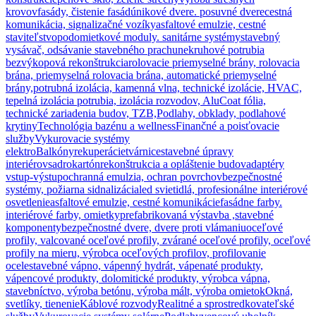
krovov
fasády, čistenie fasád
únikové dvere. posuvné dvere
cestná
komunikácia, signalizačné vozíky
asfaltové emulzie, cestné
staviteľstvo
podomietkové moduly. sanitárne systémy
stavebný
vysávač, odsávanie stavebného prachu
nekruhové potrubia
bezvýkopová rekonštrukcia
rolovacie priemyselné brány, rolovacia
brána, priemyselná rolovacia brána, automatické priemyselné
brány,
potrubná izolácia, kamenná vlna, technické izolácie, HVAC,
tepelná izolácia potrubia, izolácia rozvodov, AluCoat fólia,
technické zariadenia budov, TZB,
Podlahy, obklady, podlahové
krytiny
Technológia bazénu a wellness
Finančné a poisťovacie
služby
Vykurovacie systémy
elektro
Balkóny
rekuperácie
tvárnice
stavebné úpravy
interiérov
sadrokartón
rekonštrukcia a opláštenie budov
adaptéry
vstup-výstup
ochranná emulzia, ochran povrchov
bezpečnostné
systémy, požiarna sidnalizácia
led svietidlá, profesionálne interiérové
osvetlenie
asfaltové emulzie, cestné komunikácie
fasádne farby.
interiérové farby, omietky
prefabrikovaná výstavba ,stavebné
komponenty
bezpečnostné dvere, dvere proti vlámaniu
oceľové
profily, valcované oceľové profily, zvárané oceľové profily, oceľové
profily na mieru, výrobca oceľových profilov, profilovanie
ocele
stavebné vápno, vápenný hydrát, vápenaté produkty,
vápencové produkty, dolomitické produkty, výrobca vápna,
stavebníctvo, výroba betónu, výroba mált, výroba omietok
Okná,
svetlíky, tienenie
Káblové rozvody
Realitné a sprostredkovateľské