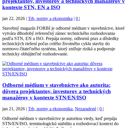
projektantov, investorov a technických manažérov v
kontexte STN, EN a ISO
jan 22, 2026
|
Trh, normy a ekonomika
|
0
|
Stavebný magazín FORBI je odborné médium v stavebníctve, ktoré
vytvára dlhodobý referenčný rámec technického rozhodovania
podľa STN, EN a ISO. Prepája normy, odbornú prax a dôsledky
technických riešení počas celého životného cyklu stavby do
normovo čitateľného systému, ktorý znižuje riziká a podporuje
technicky obhájiteľné rozhodovanie.
Odborné médium v stavebníctve ako autorita:
dôvera projektantov, investorov a technických
manažérov v kontexte STN/EN/ISO
jan 21, 2026
|
Trh, normy a ekonomika
,
Nezaradené
|
0
|
Odborné médium v stavebníctve je autoritou vtedy, keď prepája
STN/EN/ISO, terminologickú stabilitu a rozhodovací kontext do