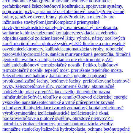
architektonické sklo,
prefabrikované betónové konštrukcie,
prefabrikované železobetónové konštrukcie, spojovacie systémy,
spojovacie prvky, spriahnuté oceľobetónové nosníky
Priemyselné
brány, garážové dvere, brány, ploty
Produkty a materiály pre
inžinierske stavby
Prenájom
Komplexné priemyselné
stavby
Servis
akustické panely
ubytovanie
sanačný roztok
sanita,
sanitárne kabínky
nadzemné kontajnery
recyklácia stavebného
odpadu
akustické zolácie
náterové látky, výroba, nátery oceľových
konštrukcií
drôtové a plotové systémy
LED lineárne a priemyselné
osvetlenie
elektromery, kalibrácia
automatizácia výroby, robotické
pracoviská
hydroizolácie, sanácia muriva
netkaná geotextília, filtračná
geotextília
wallbox, nabíjacia stanica pre elektromobily, AC
nabíjanie
balkónový termoizolačný nosník, Peikko, balkónový
termoizolačný nosník, tepelný most, prerušenie tepelného mosta,
železobetónové balkóny, balkónové spojenie, spojovací
prvok
kanalizačné šachty, betónové šachty, prefabrikované betónové
prvky, železobetónové rúry, vodomerné šachty, akumulačné
nádrže
Sklo, plasty prepúšťajúce svetlo, tienenie
Dopravná
infraštruktúra
Softvér, tabuľky a cenníky
Rozvod elektrickej energie
vysokého napätia
Geotechnické a vrtné práce
prefabrikované
schody
certifikáty
debniace tvarovky
odpadový kontajner
betónové
výrobky
minerálna izolácia
akustické izolácie
strešné okná,
podkrovie
drôtové a plotové systémy. ohradové pletivo
VZT
potrubia, výroba
elektromery ,merania
automatizácia výroby,
montážne stanice
kryštalizačná hydroizolácia, ochrana betónu
tepelné