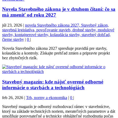
Novela Stavebného zákona je v druhom čítaní: čo sa
má zmeniť od roku 2027
júl 23, 2026
|
novela Stavebného zákona 2027, Stavebný zákon,
stavebná legislatíva, povoľovanie stavieb, drobné stavby, modulové
stavby, kontajnerové stavby, kolaudácia stavby, stavebný dohľad,
čierne stavby
|
0
|
Novela Stavebného zákona 2027 spresňuje pravidlá pre stavby,
kolaudáciu a kontroly. Získajte prehľad zmien a pripravte projekt
bez zbytočných rizík.
Stavebný magazín: kde nájsť overené odborné
informácie o stavbách a technológiách
feb 26, 2026
|
Trh, normy a ekonomika
|
0
|
Stavebný magazín je odborný rozhodovací rámec v stavebníctve,
ktorý na základe technických noriem, merateľných parametrov a dát
umožňuje porovnateľné a technicky obhájiteľné rozhodnutia počas