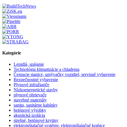
Kategórie
Lepidlá, spájanie
Technológia klimatizácie a chladenia
Čerpacie stanice, umývačky vozidiel, servisné vybavenie
Bezpečnostné vybavenie
Plynové infražiariče
Nízkoenergetické stavby
plynové ohrievače
stavebné materiály
sanita, sanitárne kabínky
betónové výrobky
akustická izolácia
strešné, betónové krytiny
elektroinštalačné systémy, elektroinštalačné krabice