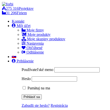
275 316
Projektov
31 206
Firiem
Kontakt
Môj účet
Moje firmy
Moje produkty
Moje skupiny produktov
Nastavenia
Obľúbené
Odhlásenie
Prihlásenie
Používateľské meno
Heslo
Pamätaj na ma
Zabudli ste heslo?
Registrácia