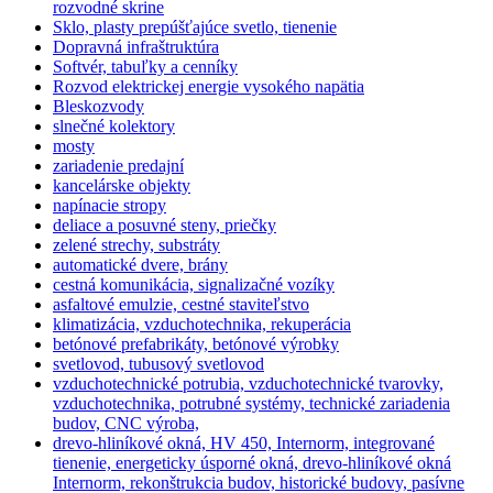
rozvodné skrine
Sklo, plasty prepúšťajúce svetlo, tienenie
Dopravná infraštruktúra
Softvér, tabuľky a cenníky
Rozvod elektrickej energie vysokého napätia
Bleskozvody
slnečné kolektory
mosty
zariadenie predajní
kancelárske objekty
napínacie stropy
deliace a posuvné steny, priečky
zelené strechy, substráty
automatické dvere, brány
cestná komunikácia, signalizačné vozíky
asfaltové emulzie, cestné staviteľstvo
klimatizácia, vzduchotechnika, rekuperácia
betónové prefabrikáty, betónové výrobky
svetlovod, tubusový svetlovod
vzduchotechnické potrubia, vzduchotechnické tvarovky,
vzduchotechnika, potrubné systémy, technické zariadenia
budov, CNC výroba,
drevo-hliníkové okná, HV 450, Internorm, integrované
tienenie, energeticky úsporné okná, drevo-hliníkové okná
Internorm, rekonštrukcia budov, historické budovy, pasívne