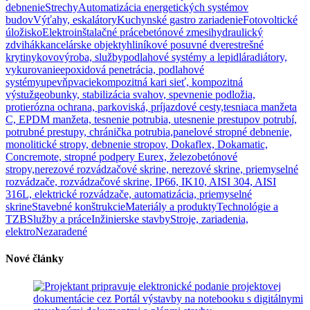
debnenie
Strechy
Automatizácia energetických systémov
budov
Výťahy, eskalátory
Kuchynské gastro zariadenie
Fotovoltické
úložisko
Elektroinštalačné práce
betónové zmesi
hydraulický
zdvihák
kancelárske objekty
hliníkové posuvné dvere
strešné
krytiny
kovovýroba, služby
podlahové systémy a lepidlá
radiátory,
vykurovanie
epoxidová penetrácia, podlahové
systémy
upevňpvacie
kompozitná kari sieť, kompozitná
výstuž
geobunky, stabilizácia svahov, spevnenie podložia,
protierózna ochrana, parkoviská, príjazdové cesty,
tesniaca manžeta
C, EPDM manžeta, tesnenie potrubia, utesnenie prestupov potrubí,
potrubné prestupy, chránička potrubia,
panelové stropné debnenie,
monolitické stropy, debnenie stropov, Dokaflex, Dokamatic,
Concremote, stropné podpery Eurex, železobetónové
stropy,
nerezové rozvádzačové skrine, nerezové skrine, priemyselné
rozvádzače, rozvádzačové skrine, IP66, IK10, AISI 304, AISI
316L, elektrické rozvádzače, automatizácia, priemyselné
skrine
Stavebné konštrukcie
Materiály a produkty
Technológie a
TZB
Služby a práce
Inžinierske stavby
Stroje, zariadenia,
elektro
Nezaradené
Nové články