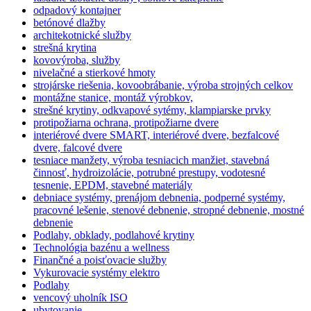
odpadový kontajner
betónové dlažby
architekotnické služby
strešná krytina
kovovýroba, služby
nivelačné a stierkové hmoty
strojárske riešenia, kovoobrábanie, výroba strojných celkov
montážne stanice, montáž výrobkov,
strešné krytiny, odkvapové sytémy, klampiarske prvky
protipožiarna ochrana, protipožiarne dvere
interiérové dvere SMART, interiérové dvere, bezfalcové
dvere, falcové dvere
tesniace manžety, výroba tesniacich manžiet, stavebná
činnosť, hydroizolácie, potrubné prestupy, vodotesné
tesnenie, EPDM, stavebné materiály
debniace systémy, prenájom debnenia, podperné systémy,
pracovné lešenie, stenové debnenie, stropné debnenie, mostné
debnenie
Podlahy, obklady, podlahové krytiny
Technológia bazénu a wellness
Finančné a poisťovacie služby
Vykurovacie systémy elektro
Podlahy
vencový uholník ISO
ubytovanie