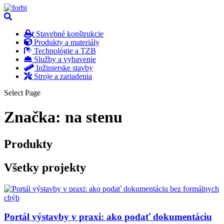
Stavebné konštrukcie
Produkty a materiály
Technológie a TZB
Služby a vybavenie
Inžinierske stavby
Stroje a zariadenia
Select Page
Značka:
na stenu
Produkty
Všetky projekty
Portál výstavby v praxi: ako podať dokumentáciu