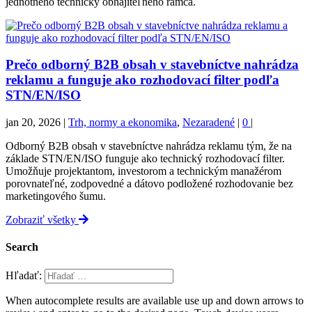
jednotného technicky obhájiteľného rámca.
Prečo odborný B2B obsah v stavebníctve nahrádza
reklamu a funguje ako rozhodovací filter podľa
STN/EN/ISO
jan 20, 2026
|
Trh, normy a ekonomika
,
Nezaradené
|
0
|
Odborný B2B obsah v stavebníctve nahrádza reklamu tým, že na
základe STN/EN/ISO funguje ako technický rozhodovací filter.
Umožňuje projektantom, investorom a technickým manažérom
porovnateľné, zodpovedné a dátovo podložené rozhodovanie bez
marketingového šumu.
Zobraziť všetky
Search
Hľadať:
When autocomplete results are available use up and down arrows to