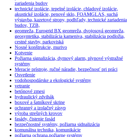
zariadenia budov
technické izolácie, tepelné izolácie, chladové izolácie,
akustické izolácie, penové sklo, FOAMGLAS, suchá
výstavba, kazetové stropy, podhľady, technické zariadenia
budov, TZB,
geomreža, Eurogrid BX geomreža, dvojosová geomreža,
geosyntetika, stabilizácia kameniva, stabilizácia podložia,
cestné stavby, parkoviská
Nosné konštrukcie, murivo
Kotvenie
Požiarna signalizácia, dymový alarm, plynové výstražné
systémy
Meracie prístroje, ručné náradie, bezpečnosť pri práci
Osvetlenie
vodohospodárske a ekologické systémy
vetranie
betónové zmesi
hydraulický zdvihák
boxové a šatníkové skrine
ochranný a izolačný zásyp
výroba strešných krovov
fasády, čistenie fasád
bezpečnostné systémy, požiarna sidnalizácia
komunálna technika, komunikácie
požiarna ochrana,požiarne systémy