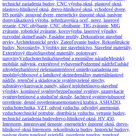
technické zariadenia budov, CNC výroba,
okná, plastové okná,
plastovo-hliníkové okná, drevo-hliníkové okná, vchodové dvere,
HS portály, posuvné dvere, energeticky úsporné okná, pasívne
domy
zákazková výroba, nehrdzavejúca oceľ, nerez, laserové
rezanie, CNC ohýbanie, CNC obrábanie, TIG zváranie, MIG
zváranie, robotické zváranie, kovovýroba, laserové výpalky,
rozvodné skrine
Fasády, Fasádne profily, Dekoratívne stavebné
prvky, Architektonické prvky, Zatepľovanie budov, Rekonštrukcie
budov, Novostavby, Výrobky pre stavebníctvo, Stavebné materiály,
Exteriérový dizajn
Stavebné materiály, polotovary,
suroviny
Vzduchotechnika
Stavebné a montážne náradie
Mestský
mobiliár, nábytok, exteriérové vybavenie
Podzemné nádrže
Ľudské
zdroje
bezbariérové riešenia
interiérové omietky
zariadenia pre
imobilných
boxové a šatníkové skrine
drenážny materiál
plastové
nádrže, retenčné a skladovacie systémy
zelené strechy,
substráty
vykurovacie panely, sálavé teplo
betónovo-stavebné
výrobky, komínové systémy
bezpečnostné systémy, uzamykacie
systémy
betónové a studničné skruže, šachtové systémy
tubusové
osvetlenie, denné osvetlenie
anemostatová krabica, ASHADQ,
vzduchotechnika, VZT, odvod vzduchu, odvodný anemostat,
vzduchotechnické potrubie, distribúcia vzduchu, vetranie budov,
technické zariadenia budov
drevo-hliníkové okná, HV 450,
Internorm, integrované tienenie, energeticky úsporné okná, drevo-
hliníkové okná Internorm, rekonštrukcia budov, historické budovy,
pasívne domy,
tunelové svietidlá, osvetlenie tunelov, tunelové