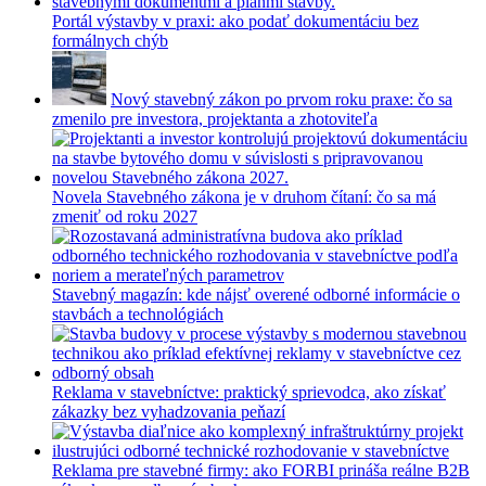
Portál výstavby v praxi: ako podať dokumentáciu bez
formálnych chýb
Nový stavebný zákon po prvom roku praxe: čo sa
zmenilo pre investora, projektanta a zhotoviteľa
Novela Stavebného zákona je v druhom čítaní: čo sa má
zmeniť od roku 2027
Stavebný magazín: kde nájsť overené odborné informácie o
stavbách a technológiách
Reklama v stavebníctve: praktický sprievodca, ako získať
zákazky bez vyhadzovania peňazí
Reklama pre stavebné firmy: ako FORBI prináša reálne B2B