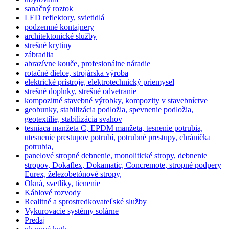
sanačný roztok
LED reflektory, svietidlá
podzemné kontajnery
architektonické služby
strešné krytiny
zábradlia
abrazívne kouče, profesionálne náradie
rotačné dielce, strojárska výroba
elektrické prístroje, elektrotechnický priemysel
strešné doplnky, strešné odvetranie
kompozitné stavebné výrobky, kompozity v stavebníctve
geobunky, stabilizácia podložia, spevnenie podložia,
geotextílie, stabilizácia svahov
tesniaca manžeta C, EPDM manžeta, tesnenie potrubia,
utesnenie prestupov potrubí, potrubné prestupy, chránička
potrubia,
panelové stropné debnenie, monolitické stropy, debnenie
stropov, Dokaflex, Dokamatic, Concremote, stropné podpery
Eurex, železobetónové stropy,
Okná, svetlíky, tienenie
Káblové rozvody
Realitné a sprostredkovateľské služby
Vykurovacie systémy solárne
Predaj