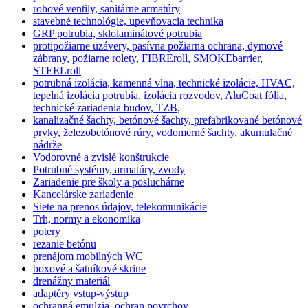
rohové ventily, sanitárne armatúry
stavebné technológie, upevňovacia technika
GRP potrubia, sklolaminátové potrubia
protipožiarne uzávery, pasívna požiarna ochrana, dymové
zábrany, požiarne rolety, FIBREroll, SMOKEbarrier,
STEELroll
potrubná izolácia, kamenná vlna, technické izolácie, HVAC,
tepelná izolácia potrubia, izolácia rozvodov, AluCoat fólia,
technické zariadenia budov, TZB,
kanalizačné šachty, betónové šachty, prefabrikované betónové
prvky, železobetónové rúry, vodomerné šachty, akumulačné
nádrže
Vodorovné a zvislé konštrukcie
Potrubné systémy, armatúry, zvody
Zariadenie pre školy a posluchárne
Kancelárske zariadenie
Siete na prenos údajov, telekomunikácie
Trh, normy a ekonomika
potery
rezanie betónu
prenájom mobilných WC
boxové a šatníkové skrine
drenážny materiál
adaptéry vstup-výstup
ochranná emulzia, ochran povrchov