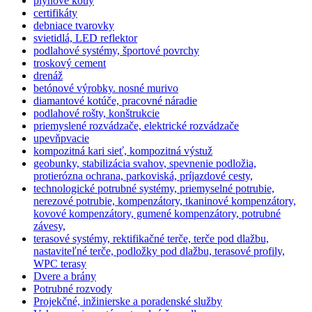
plynové kotly
certifikáty
debniace tvarovky
svietidlá, LED reflektor
podlahové systémy, športové povrchy
troskový cement
drenáž
betónové výrobky. nosné murivo
diamantové kotúče, pracovné náradie
podlahové rošty, konštrukcie
priemyslené rozvádzače, elektrické rozvádzače
upevňpvacie
kompozitná kari sieť, kompozitná výstuž
geobunky, stabilizácia svahov, spevnenie podložia,
protierózna ochrana, parkoviská, príjazdové cesty,
technologické potrubné systémy, priemyselné potrubie,
nerezové potrubie, kompenzátory, tkaninové kompenzátory,
kovové kompenzátory, gumené kompenzátory, potrubné
závesy,
terasové systémy, rektifikačné terče, terče pod dlažbu,
nastaviteľné terče, podložky pod dlažbu, terasové profily,
WPC terasy
Dvere a brány
Potrubné rozvody
Projekčné, inžinierske a poradenské služby