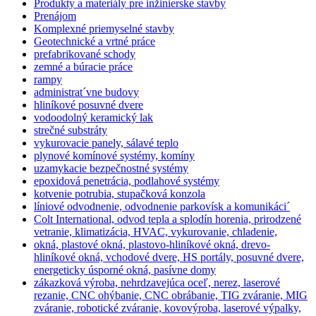
Produkty a materiály pre inžinierske stavby
Prenájom
Komplexné priemyselné stavby
Geotechnické a vrtné práce
prefabrikované schody
zemné a búracie práce
rampy
administrat´vne budovy
hliníkové posuvné dvere
vodoodolný keramický lak
strečné substráty
vykurovacie panely, sálavé teplo
plynové komínové systémy, komíny
uzamykacie bezpečnostné systémy
epoxidová penetrácia, podlahové systémy
kotvenie potrubia, stupačková konzola
líniové odvodnenie, odvodnenie parkovísk a komunikáci´
Colt International, odvod tepla a splodín horenia, prirodzené
vetranie, klimatizácia, HVAC, vykurovanie, chladenie,
okná, plastové okná, plastovo-hliníkové okná, drevo-
hliníkové okná, vchodové dvere, HS portály, posuvné dvere,
energeticky úsporné okná, pasívne domy
zákazková výroba, nehrdzavejúca oceľ, nerez, laserové
rezanie, CNC ohýbanie, CNC obrábanie, TIG zváranie, MIG
zváranie, robotické zváranie, kovovýroba, laserové výpalky,