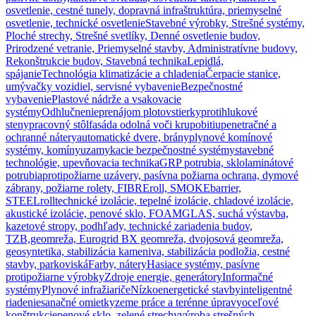
osvetlenie, cestné tunely, dopravná infraštruktúra, priemyselné
osvetlenie, technické osvetlenie
Stavebné výrobky, Strešné systémy,
Ploché strechy, Strešné svetlíky, Denné osvetlenie budov,
Prirodzené vetranie, Priemyselné stavby, Administratívne budovy,
Rekonštrukcie budov, Stavebná technika
Lepidlá,
spájanie
Technológia klimatizácie a chladenia
Čerpacie stanice,
umývačky vozidiel, servisné vybavenie
Bezpečnostné
vybavenie
Plastové nádrže a vsakovacie
systémy
Odhlučnenie
prenájom plotov
stierky
protihlukové
steny
pracovný stôl
fasáda odolná voči krupobitiu
penetračné a
ochranné nátery
automatické dvere, brány
plynové komínové
systémy, komíny
uzamykacie bezpečnostné systémy
stavebné
technológie, upevňovacia technika
GRP potrubia, sklolaminátové
potrubia
protipožiarne uzávery, pasívna požiarna ochrana, dymové
zábrany, požiarne rolety, FIBREroll, SMOKEbarrier,
STEELroll
technické izolácie, tepelné izolácie, chladové izolácie,
akustické izolácie, penové sklo, FOAMGLAS, suchá výstavba,
kazetové stropy, podhľady, technické zariadenia budov,
TZB,
geomreža, Eurogrid BX geomreža, dvojosová geomreža,
geosyntetika, stabilizácia kameniva, stabilizácia podložia, cestné
stavby, parkoviská
Farby, nátery
Hasiace systémy, pasívne
protipožiarne výrobky
Zdroje energie, generátory
Informačné
systémy
Plynové infražiariče
Nízkoenergetické stavby
inteligentné
riadenie
sanačné omietky
zeme práce a terénne úpravy
oceľové
konštrukcie
penové sklo, zelené strechy
výroba strešných