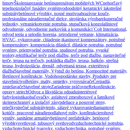
hmoty
Školenia
rezanie betónu
prenájom mobilných WC
nehorľavý
tepelnoizolačný fasádny systém
vodoodolný keramický lak
strešné
substráty
betónové výrobky. nosné murivo
abrazívne kouče,
profesionálne náradie
rotačné dielce, strojárska výroba
rekuperačné
jednotky, vetranie
kotvenie potrubia, stupačková konzola
líniové
odvodnenie, odvodnenie parkovísk a komunikáci´
Colt International,
odvod tepla a splodín horenia, prirodzené vetranie, klimatizácia,
HVAC, vykurovanie, chladenie,
tkaninové kompenzátory, potrubné
kompenzátory, kompenzácia dilatácií, dilatácie potrubia, potrubné
systémy, priemyselné potrubia, spalinové potrubia, vysoké
teploty,
rektifikačné terče pod dlažbu, terče pod dlažbu, nastaviteľné
terče, terasa na terčoch, pokládka dlažby, terasa, balkón, strešná
terasa, hydroizolácia, drenáž, odvetraná terasa, exteriérová
dlažba
Stavebné materiály, Výstuž do betónu, Kompozitné materiály,
Betónové konštrukcie, Vodohospodárske stavby, Produkty pre
stavebníctvo
Betóny, malty, omietky, vyrovnávače
Čerpadlá,
zmiešavače
Stavebné stroje
Zariadenie práčovne
Rekonštrukcie,
opravy striech
Odvoz a likvidácia odpadu
interiérové
farby
logistika
obaľovačky, asfaltové zmesi
boxové a šatníkové
skrine
ochranný a izolačný zásyp
deliace a posuvné steny,
priečky
strečné substráty
teplo, sálavé vykurovanie
diamantové
kotúče, pracovné náradie
podlahové rošty, konštrukcie
rohové
ventily, sanitárne armatúry
betónové prefabrikáty, betónové
výrobky
svetlovod, tubusový svetlovod
vzduchotechnické potrubia,
vzduchotechnické tvarovky, vzduchotechnika, potrubné systémy,