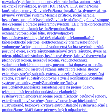
rozvádzače, elektrokomponenty, elektrotechnika, automatizácia,
elektrické rozvádzače, nVent HOFFMAN, ETA skrine
Nosné
konštrukcie, murivo
Kotvenie
Požiarna signalizácia, dymový alarm,
plynové výstražné systémy
Meracie prístroje, ručné náradie,
bezpečnosť pri práci
Osvetlenie
Zdvíhacie plošiny
filigránové stropné
dosky
zemné a búracie práce
rampy
svietidlá, LED reflektor
podzemné
kontajnery
architekotnické služby
protipožiarna
ochrana
hydroizolačné fólie, strechy
odpadové
hospodárstvo,techologické riešenia
káble, telekomunikačné
káble
elektrické prístroje, elektrotechnický priemysel
betónové
vodomerné šachty, monolitná vodomerná šachta
stavebné puzdrá,
posuvné dvere, skryté zárubne
interiérové dvere, zárubne, dvere na
mieru, obložkové zárubne, bezfalcové dvere, falcové dvere
výroba
plechových kolien, nerezové kolená, vzduchotechnika,
vzduchotechnické komponenty, pneumatická doprava materiálu,
lisovanie plechov, laserové rezanie,
substrát pre zelené strechy,
extenzívny strešný substrát, extenzívna zelená strecha, vegetačná
strecha, strešný substrát
Vodorovné a zvislé konštrukcie
Potrubné
systémy, armatúry, zvody
Zariadenie pre školy a
posluchárne
Kancelárske zariadenie
Siete na prenos údajov,
telekomunikácie
vodohospodárske a ekologické
systémy
vetranie
mosty
zariadenie predajní
schody, betónové schody,
exteriér
podlahové systémy, športové povrchy
architektonické
služby
strešné, betónové krytiny
elektroinštalačné systémy
izolačné a
protipožiarne sklá
čistiarne priemyselných odpadových