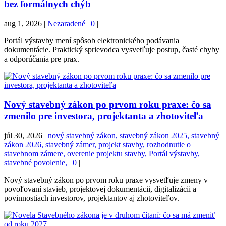
bez formálnych chýb
aug 1, 2026
|
Nezaradené
|
0
|
Portál výstavby mení spôsob elektronického podávania
dokumentácie. Praktický sprievodca vysvetľuje postup, časté chyby
a odporúčania pre prax.
Nový stavebný zákon po prvom roku praxe: čo sa
zmenilo pre investora, projektanta a zhotoviteľa
júl 30, 2026
|
nový stavebný zákon, stavebný zákon 2025, stavebný
zákon 2026, stavebný zámer, projekt stavby, rozhodnutie o
stavebnom zámere, overenie projektu stavby, Portál výstavby,
stavebné povolenie,
|
0
|
Nový stavebný zákon po prvom roku praxe vysvetľuje zmeny v
povoľovaní stavieb, projektovej dokumentácii, digitalizácii a
povinnostiach investorov, projektantov aj zhotoviteľov.