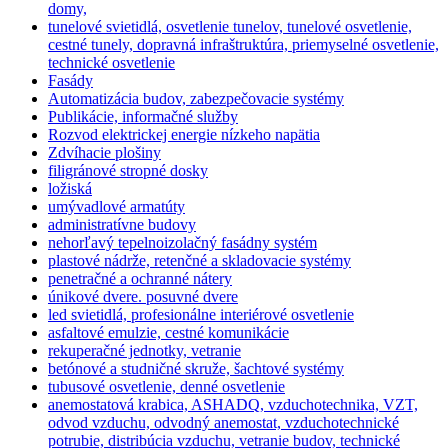
domy,
tunelové svietidlá, osvetlenie tunelov, tunelové osvetlenie,
cestné tunely, dopravná infraštruktúra, priemyselné osvetlenie,
technické osvetlenie
Fasády
Automatizácia budov, zabezpečovacie systémy
Publikácie, informačné služby
Rozvod elektrickej energie nízkeho napätia
Zdvíhacie plošiny
filigránové stropné dosky
ložiská
umývadlové armatúty
administratívne budovy
nehorľavý tepelnoizolačný fasádny systém
plastové nádrže, retenčné a skladovacie systémy
penetračné a ochranné nátery
únikové dvere. posuvné dvere
led svietidlá, profesionálne interiérové osvetlenie
asfaltové emulzie, cestné komunikácie
rekuperačné jednotky, vetranie
betónové a studničné skruže, šachtové systémy
tubusové osvetlenie, denné osvetlenie
anemostatová krabica, ASHADQ, vzduchotechnika, VZT,
odvod vzduchu, odvodný anemostat, vzduchotechnické
potrubie, distribúcia vzduchu, vetranie budov, technické