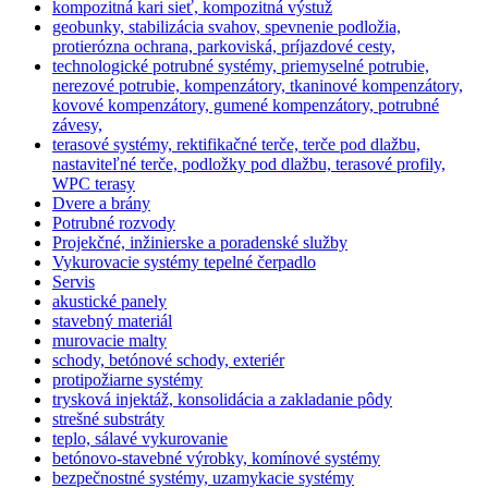
kompozitná kari sieť, kompozitná výstuž
geobunky, stabilizácia svahov, spevnenie podložia,
protierózna ochrana, parkoviská, príjazdové cesty,
technologické potrubné systémy, priemyselné potrubie,
nerezové potrubie, kompenzátory, tkaninové kompenzátory,
kovové kompenzátory, gumené kompenzátory, potrubné
závesy,
terasové systémy, rektifikačné terče, terče pod dlažbu,
nastaviteľné terče, podložky pod dlažbu, terasové profily,
WPC terasy
Dvere a brány
Potrubné rozvody
Projekčné, inžinierske a poradenské služby
Vykurovacie systémy tepelné čerpadlo
Servis
akustické panely
stavebný materiál
murovacie malty
schody, betónové schody, exteriér
protipožiarne systémy
trysková injektáž, konsolidácia a zakladanie pôdy
strešné substráty
teplo, sálavé vykurovanie
betónovo-stavebné výrobky, komínové systémy
bezpečnostné systémy, uzamykacie systémy