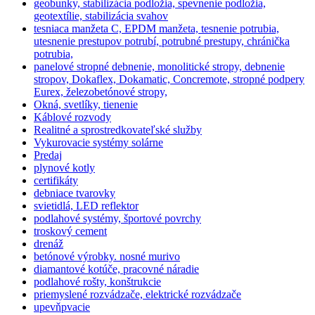
geobunky, stabilizácia podložia, spevnenie podložia,
geotextílie, stabilizácia svahov
tesniaca manžeta C, EPDM manžeta, tesnenie potrubia,
utesnenie prestupov potrubí, potrubné prestupy, chránička
potrubia,
panelové stropné debnenie, monolitické stropy, debnenie
stropov, Dokaflex, Dokamatic, Concremote, stropné podpery
Eurex, železobetónové stropy,
Okná, svetlíky, tienenie
Káblové rozvody
Realitné a sprostredkovateľské služby
Vykurovacie systémy solárne
Predaj
plynové kotly
certifikáty
debniace tvarovky
svietidlá, LED reflektor
podlahové systémy, športové povrchy
troskový cement
drenáž
betónové výrobky. nosné murivo
diamantové kotúče, pracovné náradie
podlahové rošty, konštrukcie
priemyslené rozvádzače, elektrické rozvádzače
upevňpvacie