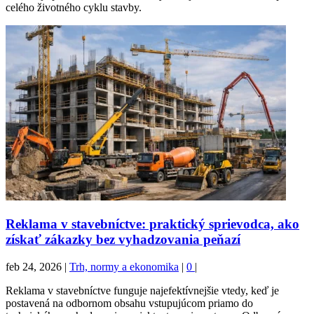
celého životného cyklu stavby.
Reklama v stavebníctve: praktický sprievodca, ako
získať zákazky bez vyhadzovania peňazí
feb 24, 2026
|
Trh, normy a ekonomika
|
0
|
Reklama v stavebníctve funguje najefektívnejšie vtedy, keď je
postavená na odbornom obsahu vstupujúcom priamo do