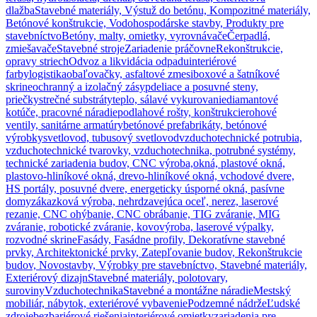
dlažba
Stavebné materiály, Výstuž do betónu, Kompozitné materiály,
Betónové konštrukcie, Vodohospodárske stavby, Produkty pre
stavebníctvo
Betóny, malty, omietky, vyrovnávače
Čerpadlá,
zmiešavače
Stavebné stroje
Zariadenie práčovne
Rekonštrukcie,
opravy striech
Odvoz a likvidácia odpadu
interiérové
farby
logistika
obaľovačky, asfaltové zmesi
boxové a šatníkové
skrine
ochranný a izolačný zásyp
deliace a posuvné steny,
priečky
strečné substráty
teplo, sálavé vykurovanie
diamantové
kotúče, pracovné náradie
podlahové rošty, konštrukcie
rohové
ventily, sanitárne armatúry
betónové prefabrikáty, betónové
výrobky
svetlovod, tubusový svetlovod
vzduchotechnické potrubia,
vzduchotechnické tvarovky, vzduchotechnika, potrubné systémy,
technické zariadenia budov, CNC výroba,
okná, plastové okná,
plastovo-hliníkové okná, drevo-hliníkové okná, vchodové dvere,
HS portály, posuvné dvere, energeticky úsporné okná, pasívne
domy
zákazková výroba, nehrdzavejúca oceľ, nerez, laserové
rezanie, CNC ohýbanie, CNC obrábanie, TIG zváranie, MIG
zváranie, robotické zváranie, kovovýroba, laserové výpalky,
rozvodné skrine
Fasády, Fasádne profily, Dekoratívne stavebné
prvky, Architektonické prvky, Zatepľovanie budov, Rekonštrukcie
budov, Novostavby, Výrobky pre stavebníctvo, Stavebné materiály,
Exteriérový dizajn
Stavebné materiály, polotovary,
suroviny
Vzduchotechnika
Stavebné a montážne náradie
Mestský
mobiliár, nábytok, exteriérové vybavenie
Podzemné nádrže
Ľudské
zdroje
bezbariérové riešenia
interiérové omietky
zariadenia pre