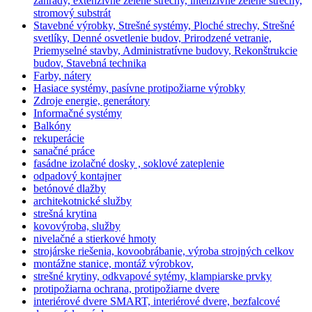
záhrady, extenzívne zelené strechy, intenzívne zelené strechy,
stromový substrát
Stavebné výrobky, Strešné systémy, Ploché strechy, Strešné
svetlíky, Denné osvetlenie budov, Prirodzené vetranie,
Priemyselné stavby, Administratívne budovy, Rekonštrukcie
budov, Stavebná technika
Farby, nátery
Hasiace systémy, pasívne protipožiarne výrobky
Zdroje energie, generátory
Informačné systémy
Balkóny
rekuperácie
sanačné práce
fasádne izolačné dosky , soklové zateplenie
odpadový kontajner
betónové dlažby
architekotnické služby
strešná krytina
kovovýroba, služby
nivelačné a stierkové hmoty
strojárske riešenia, kovoobrábanie, výroba strojných celkov
montážne stanice, montáž výrobkov,
strešné krytiny, odkvapové sytémy, klampiarske prvky
protipožiarna ochrana, protipožiarne dvere
interiérové dvere SMART, interiérové dvere, bezfalcové