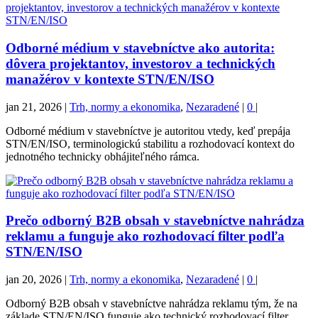
Odborné médium v stavebníctve ako autorita:
dôvera projektantov, investorov a technických
manažérov v kontexte STN/EN/ISO
jan 21, 2026
|
Trh, normy a ekonomika
,
Nezaradené
|
0
|
Odborné médium v stavebníctve je autoritou vtedy, keď prepája
STN/EN/ISO, terminologickú stabilitu a rozhodovací kontext do
jednotného technicky obhájiteľného rámca.
Prečo odborný B2B obsah v stavebníctve nahrádza
reklamu a funguje ako rozhodovací filter podľa
STN/EN/ISO
jan 20, 2026
|
Trh, normy a ekonomika
,
Nezaradené
|
0
|
Odborný B2B obsah v stavebníctve nahrádza reklamu tým, že na
základe STN/EN/ISO funguje ako technický rozhodovací filter.