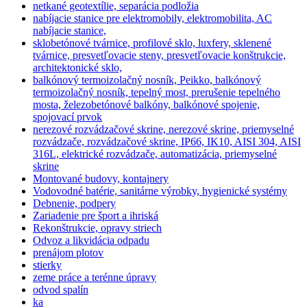
netkané geotextílie, separácia podložia
nabíjacie stanice pre elektromobily, elektromobilita, AC
nabíjacie stanice,
sklobetónové tvárnice, profilové sklo, luxfery, sklenené
tvárnice, presvetľovacie steny, presvetľovacie konštrukcie,
architektonické sklo,
balkónový termoizolačný nosník, Peikko, balkónový
termoizolačný nosník, tepelný most, prerušenie tepelného
mosta, železobetónové balkóny, balkónové spojenie,
spojovací prvok
nerezové rozvádzačové skrine, nerezové skrine, priemyselné
rozvádzače, rozvádzačové skrine, IP66, IK10, AISI 304, AISI
316L, elektrické rozvádzače, automatizácia, priemyselné
skrine
Montované budovy, kontajnery
Vodovodné batérie, sanitárne výrobky, hygienické systémy
Debnenie, podpery
Zariadenie pre šport a ihriská
Rekonštrukcie, opravy striech
Odvoz a likvidácia odpadu
prenájom plotov
stierky
zeme práce a terénne úpravy
odvod spalín
ka