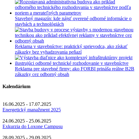
Stavebný magazín: kde nájsť overené odborné informácie o
stavbách a technológiách
Reklama v stavebníctve: praktický sprievodca, ako získať
zákazky bez vyhadzovania peňazí
Reklama pre stavebné firmy: ako FORBI prináša reálne B2B
zákazky cez odborný obsah
Kalendárium
16.06.2025 - 17.07.2025
Energetický manažment 2025
24.06.2025 - 25.06.2025
Exkurzia do Loxone Campusu
28.09.2025 - 29.09.2025