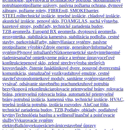
technológie, upevňovacia technika
GRP potrubia, sklolaminátové
potrubia
protipožiarne uzávery, pasívna požiarna ochrana, dymové
zábrany, požiarne rolety, FIBREroll, SMOKEbarrier,
STEELroll
technické izolácie, tepelné izolácie, chladové izolácie,
akustické izolácie, penové sklo, FOAMGLAS, suchá výstavba,
kazetové stropy, podhľady, technické zariadenia budov,
TZB,
geomreža, Eurogrid BX geomreža, dvojosová geomreža,
geosyntetika, stabilizácia kameniva, stabilizácia podložia, cestné
stavby, parkoviská
Farby, nátery
Hasiace systémy, pasívne
protipožiarne výrobky
Zdroje energie, generátory
Informačné
systémy
Plynové infražiariče
Nízkoenergetické stavby
inteligentné
riadenie
sanačné omietky
zeme práce a terénne úpravy
oceľové
konštrukcie
penové sklo, zelené strechy
výroba strešných
krovov
fasády, čistenie fasád
únikové dvere. posuvné dvere
cestná
komunikácia, signalizačné vozíky
asfaltové emulzie, cestné
staviteľstvo
podomietkové moduly. sanitárne systémy
stavebný
vysávač, odsávanie stavebného prachu
nekruhové potrubia
bezvýkopová rekonštrukcia
rolovacie priemyselné brány, rolovacia
brána, priemyselná rolovacia brána, automatické priemyselné
brány,
potrubná izolácia, kamenná vlna, technické izolácie, HVAC,
tepelná izolácia potrubia, izolácia rozvodov, AluCoat fólia,
technické zariadenia budov, TZB,
Podlahy, obklady, podlahové
krytiny
Technológia bazénu a wellness
Finančné a poisťovacie
služby
Vykurovacie systémy
elektro
Balkóny
rekuperácie
tvárnice
stavebné úpravy