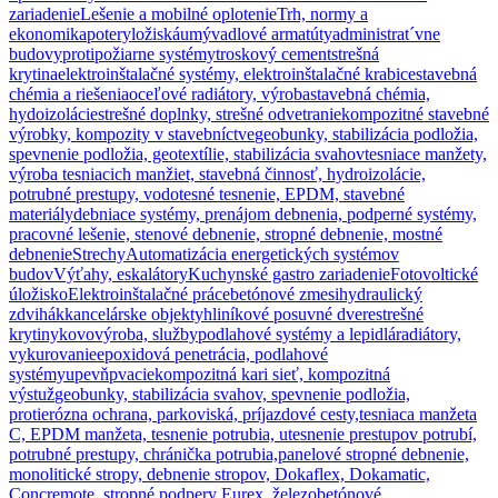
zariadenie
Lešenie a mobilné oplotenie
Trh, normy a
ekonomika
potery
ložiská
umývadlové armatúty
administrat´vne
budovy
protipožiarne systémy
troskový cement
strešná
krytina
elektroinštalačné systémy, elektroinštalačné krabice
stavebná
chémia a riešenia
oceľové radiátory, výroba
stavebná chémia,
hydoizolácie
strešné doplnky, strešné odvetranie
kompozitné stavebné
výrobky, kompozity v stavebníctve
geobunky, stabilizácia podložia,
spevnenie podložia, geotextílie, stabilizácia svahov
tesniace manžety,
výroba tesniacich manžiet, stavebná činnosť, hydroizolácie,
potrubné prestupy, vodotesné tesnenie, EPDM, stavebné
materiály
debniace systémy, prenájom debnenia, podperné systémy,
pracovné lešenie, stenové debnenie, stropné debnenie, mostné
debnenie
Strechy
Automatizácia energetických systémov
budov
Výťahy, eskalátory
Kuchynské gastro zariadenie
Fotovoltické
úložisko
Elektroinštalačné práce
betónové zmesi
hydraulický
zdvihák
kancelárske objekty
hliníkové posuvné dvere
strešné
krytiny
kovovýroba, služby
podlahové systémy a lepidlá
radiátory,
vykurovanie
epoxidová penetrácia, podlahové
systémy
upevňpvacie
kompozitná kari sieť, kompozitná
výstuž
geobunky, stabilizácia svahov, spevnenie podložia,
protierózna ochrana, parkoviská, príjazdové cesty,
tesniaca manžeta
C, EPDM manžeta, tesnenie potrubia, utesnenie prestupov potrubí,
potrubné prestupy, chránička potrubia,
panelové stropné debnenie,
monolitické stropy, debnenie stropov, Dokaflex, Dokamatic,
Concremote, stropné podpery Eurex, železobetónové