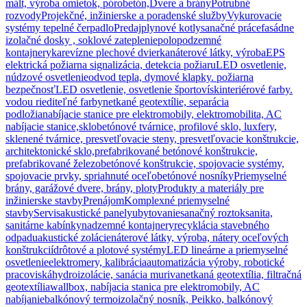
mált, výroba omietok, pórobetón,
Dvere a brány
Potrubné
rozvody
Projekčné, inžinierske a poradenské služby
Vykurovacie
systémy tepelné čerpadlo
Predaj
plynové kotly
sanačné práce
fasádne
izolačné dosky , soklové zateplenie
polopodzemné
kontajnery
ka
revízne plechové dvierka
náterové látky, výroba
EPS
elektrická požiarna signalizácia, detekcia požiaru
LED osvetlenie,
núdzové osvetlenie
odvod tepla, dymové klapky. požiarna
bezpečnosť
LED osvetlenie, osvetlenie športovísk
interiérové farby.
vodou riediteľné farby
netkané geotextílie, separácia
podložia
nabíjacie stanice pre elektromobily, elektromobilita, AC
nabíjacie stanice,
sklobetónové tvárnice, profilové sklo, luxfery,
sklenené tvárnice, presvetľovacie steny, presvetľovacie konštrukcie,
architektonické sklo,
prefabrikované betónové konštrukcie,
prefabrikované železobetónové konštrukcie, spojovacie systémy,
spojovacie prvky, spriahnuté oceľobetónové nosníky
Priemyselné
brány, garážové dvere, brány, ploty
Produkty a materiály pre
inžinierske stavby
Prenájom
Komplexné priemyselné
stavby
Servis
akustické panely
ubytovanie
sanačný roztok
sanita,
sanitárne kabínky
nadzemné kontajnery
recyklácia stavebného
odpadu
akustické zolácie
náterové látky, výroba, nátery oceľových
konštrukcií
drôtové a plotové systémy
LED lineárne a priemyselné
osvetlenie
elektromery, kalibrácia
automatizácia výroby, robotické
pracoviská
hydroizolácie, sanácia muriva
netkaná geotextília, filtračná
geotextília
wallbox, nabíjacia stanica pre elektromobily, AC
nabíjanie
balkónový termoizolačný nosník, Peikko, balkónový