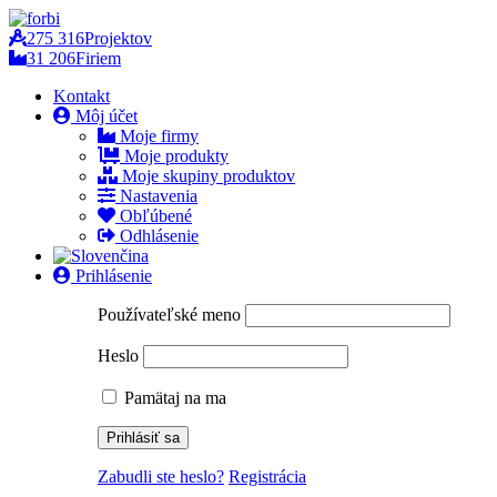
275 316
Projektov
31 206
Firiem
Kontakt
Môj účet
Moje firmy
Moje produkty
Moje skupiny produktov
Nastavenia
Obľúbené
Odhlásenie
Prihlásenie
Používateľské meno
Heslo
Pamätaj na ma
Zabudli ste heslo?
Registrácia