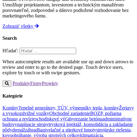
Umožňuje projektantom, investorom a technickým manažérom
porovnateľné, zodpovedné a dátovo podložené rozhodovanie bez
marketingového šumu.
Zobraziť všetky
Search
Hľadať:
When autocomplete results are available use up and down arrows to
review and enter to go to the desired page. Touch device users,
explore by touch or with swipe gestures.
Produkty
Firmy
Projekty
Kategórie
Komíny
Tepelné generátory, TÚV, výmenníky tepla, komíny
Žeriavy
a vysokozdvižné vozíky
Obchodné zariadenie
BOZP, požiarna
ochrana a revízie
schodiskové výťahy
rezanie betónu
administratívne
budovy
napínacie stropy
trysková injektáž, konsolidácia a zakladanie
pôdy
drenáž
zábradlia
nivelačné a stierkové hmoty
strojárske riešenia,
kovoobrábanie, výroba strojných celkov
klimatizácia,