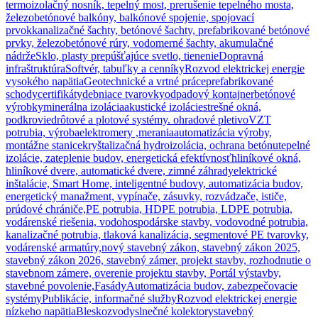
termoizolačný nosník, tepelný most, prerušenie tepelného mosta,
železobetónové balkóny, balkónové spojenie, spojovací
prvok
kanalizačné šachty, betónové šachty, prefabrikované betónové
prvky, železobetónové rúry, vodomerné šachty, akumulačné
nádrže
Sklo, plasty prepúšťajúce svetlo, tienenie
Dopravná
infraštruktúra
Softvér, tabuľky a cenníky
Rozvod elektrickej energie
vysokého napätia
Geotechnické a vrtné práce
prefabrikované
schody
certifikáty
debniace tvarovky
odpadový kontajner
betónové
výrobky
minerálna izolácia
akustické izolácie
strešné okná,
podkrovie
drôtové a plotové systémy. ohradové pletivo
VZT
potrubia, výroba
elektromery ,merania
automatizácia výroby,
montážne stanice
kryštalizačná hydroizolácia, ochrana betónu
tepelné
izolácie, zateplenie budov, energetická efektívnosť
hliníkové okná,
hliníkové dvere, automatické dvere, zimné záhrady
elektrické
inštalácie, Smart Home, inteligentné budovy, automatizácia budov,
energetický manažment, vypínače, zásuvky, rozvádzače, ističe,
prúdové chrániče,
PE potrubia, HDPE potrubia, LDPE potrubia,
vodárenské riešenia, vodohospodárske stavby, vodovodné potrubia,
kanalizačné potrubia, tlaková kanalizácia, segmentové PE tvarovky,
vodárenské armatúry,
nový stavebný zákon, stavebný zákon 2025,
stavebný zákon 2026, stavebný zámer, projekt stavby, rozhodnutie o
stavebnom zámere, overenie projektu stavby, Portál výstavby,
stavebné povolenie,
Fasády
Automatizácia budov, zabezpečovacie
systémy
Publikácie, informačné služby
Rozvod elektrickej energie
nízkeho napätia
Bleskozvody
slnečné kolektory
stavebný