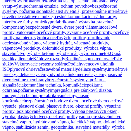
interiérov
sadrokartón
rekonštrukcia a opláštenie budov
adaptéry
vstup-výstup
ochranná emulzia, ochran povrchov
bezpečnostné
systémy, požiarna sidnalizácia
led svietidlá, profesionálne interiérové
osvetlenie
asfaltové emulzie, cestné komunikácie
fasádne farby.
interiérové farby, omietky
prefabrikovaná výstavba ,stavebné
komponenty
bezpečnostné dvere, dvere proti vlámaniu
oceľové
profily, valcované oceľové profily, zvárané oceľové profily, oceľové
profily na mieru, výrobca oceľových profilov, profilovanie
ocele
stavebné vápno, vápenný hydrát, vápenaté produkty,
vápencové produkty, dolomitické produkty, výrobca vápna,
stavebníctvo, výroba betónu, výroba mált, výroba omietok
Okná,
svetlíky, tienenie
Káblové rozvody
Realitné a sprostredkovateľské
služby
Vykurovacie systémy solárne
Podlahy
vencový uholník
ISO
plynové ohrievače
stavebné materiály
deliace systémy,interiérové
priečky , deliace systémy
odvod spalín
kamerové systémy
posuvné
dvere
textílne membrány
bezpečnostné systémy. požiarna
signalizácia
komunálna technika, komunikácie
požiarna
ochrana,požiarne systémy
impregnácia pre zámkovú dlažbu.
impregnácia betónu
prefabrikované stĺpy, nosné
konštrukcie
bezpečnostné vchodové dvere, oceľové dvere
oceľové
výstuže, plastové okná, plastové dvere, okenné profily, výstužné
profily, pozinkované oceľové profily, výroba plastových okien,
výroba plastových dverí, oceľové profily,
vápno pre stavebníctvo,
stavebné vápno, hydrátované vápno, kalcitické vápno, dolomitické
vápno, stabilizácia zemín, geotechnika, stavebné materiály, výroba