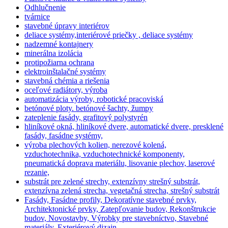
Odhlučnenie
tvárnice
stavebné úpravy interiérov
deliace systémy,interiérové priečky , deliace systémy
nadzemné kontajnery
minerálna izolácia
protipožiarna ochrana
elektroinštalačné systémy
stavebná chémia a riešenia
oceľové radiátory, výroba
automatizácia výroby, robotické pracoviská
betónové ploty. betónové šachty, žumpy
zateplenie fasády, grafitový polystyrén
hliníkové okná, hliníkové dvere, automatické dvere, presklené
fasády, fasádne systémy,
výroba plechových kolien, nerezové kolená,
vzduchotechnika, vzduchotechnické komponenty,
pneumatická doprava materiálu, lisovanie plechov, laserové
rezanie,
substrát pre zelené strechy, extenzívny strešný substrát,
extenzívna zelená strecha, vegetačná strecha, strešný substrát
Fasády, Fasádne profily, Dekoratívne stavebné prvky,
Architektonické prvky, Zatepľovanie budov, Rekonštrukcie
budov, Novostavby, Výrobky pre stavebníctvo, Stavebné
materiály, Exteriérový dizajn