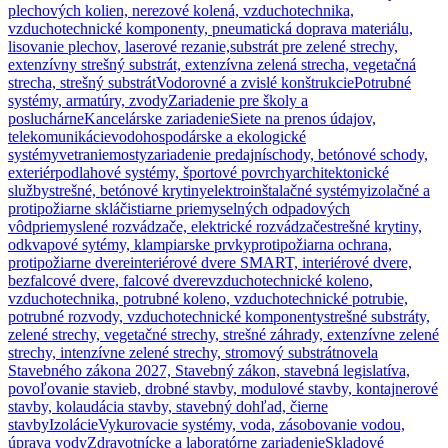
plechových kolien, nerezové kolená, vzduchotechnika,
vzduchotechnické komponenty, pneumatická doprava materiálu,
lisovanie plechov, laserové rezanie,
substrát pre zelené strechy,
extenzívny strešný substrát, extenzívna zelená strecha, vegetačná
strecha, strešný substrát
Vodorovné a zvislé konštrukcie
Potrubné
systémy, armatúry, zvody
Zariadenie pre školy a
posluchárne
Kancelárske zariadenie
Siete na prenos údajov,
telekomunikácie
vodohospodárske a ekologické
systémy
vetranie
mosty
zariadenie predajní
schody, betónové schody,
exteriér
podlahové systémy, športové povrchy
architektonické
služby
strešné, betónové krytiny
elektroinštalačné systémy
izolačné a
protipožiarne sklá
čistiarne priemyselných odpadových
vôd
priemyslené rozvádzače, elektrické rozvádzače
strešné krytiny,
odkvapové sytémy, klampiarske prvky
protipožiarna ochrana,
protipožiarne dvere
interiérové dvere SMART, interiérové dvere,
bezfalcové dvere, falcové dvere
vzduchotechnické koleno,
vzduchotechnika, potrubné koleno, vzduchotechnické potrubie,
potrubné rozvody, vzduchotechnické komponenty
strešné substráty,
zelené strechy, vegetačné strechy, strešné záhrady, extenzívne zelené
strechy, intenzívne zelené strechy, stromový substrát
novela
Stavebného zákona 2027, Stavebný zákon, stavebná legislatíva,
povoľovanie stavieb, drobné stavby, modulové stavby, kontajnerové
stavby, kolaudácia stavby, stavebný dohľad, čierne
stavby
Izolácie
Vykurovacie systémy, voda, zásobovanie vodou,
úprava vody
Zdravotnícke a laboratórne zariadenie
Skladové