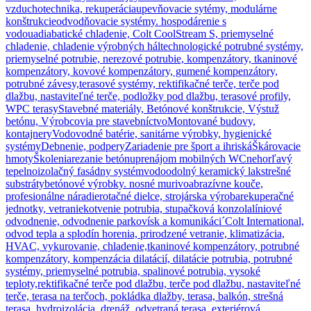
vzduchotechnika, rekuperácia
upevňovacie sytémy, modulárne
konštrukcie
odvodňovacie systémy. hospodárenie s
vodou
adiabatické chladenie, Colt CoolStream S, priemyselné
chladenie, chladenie výrobných hál
technologické potrubné systémy,
priemyselné potrubie, nerezové potrubie, kompenzátory, tkaninové
kompenzátory, kovové kompenzátory, gumené kompenzátory,
potrubné závesy,
terasové systémy, rektifikačné terče, terče pod
dlažbu, nastaviteľné terče, podložky pod dlažbu, terasové profily,
WPC terasy
Stavebné materiály, Betónové konštrukcie, Výstuž
betónu, Výrobcovia pre stavebníctvo
Montované budovy,
kontajnery
Vodovodné batérie, sanitárne výrobky, hygienické
systémy
Debnenie, podpery
Zariadenie pre šport a ihriská
Škárovacie
hmoty
Školenia
rezanie betónu
prenájom mobilných WC
nehorľavý
tepelnoizolačný fasádny systém
vodoodolný keramický lak
strešné
substráty
betónové výrobky. nosné murivo
abrazívne kouče,
profesionálne náradie
rotačné dielce, strojárska výroba
rekuperačné
jednotky, vetranie
kotvenie potrubia, stupačková konzola
líniové
odvodnenie, odvodnenie parkovísk a komunikáci´
Colt International,
odvod tepla a splodín horenia, prirodzené vetranie, klimatizácia,
HVAC, vykurovanie, chladenie,
tkaninové kompenzátory, potrubné
kompenzátory, kompenzácia dilatácií, dilatácie potrubia, potrubné
systémy, priemyselné potrubia, spalinové potrubia, vysoké
teploty,
rektifikačné terče pod dlažbu, terče pod dlažbu, nastaviteľné
terče, terasa na terčoch, pokládka dlažby, terasa, balkón, strešná
terasa, hydroizolácia, drenáž, odvetraná terasa, exteriérová