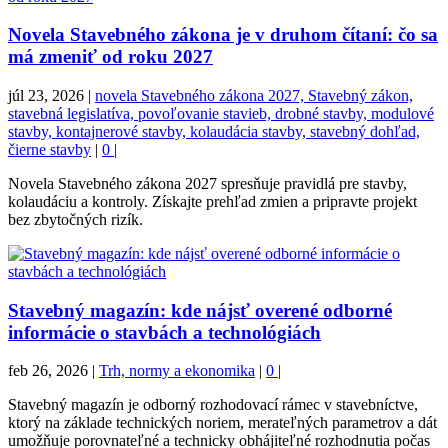
Novela Stavebného zákona je v druhom čítaní: čo sa
má zmeniť od roku 2027
júl 23, 2026
|
novela Stavebného zákona 2027, Stavebný zákon,
stavebná legislatíva, povoľovanie stavieb, drobné stavby, modulové
stavby, kontajnerové stavby, kolaudácia stavby, stavebný dohľad,
čierne stavby
|
0
|
Novela Stavebného zákona 2027 spresňuje pravidlá pre stavby,
kolaudáciu a kontroly. Získajte prehľad zmien a pripravte projekt
bez zbytočných rizík.
Stavebný magazín: kde nájsť overené odborné
informácie o stavbách a technológiách
feb 26, 2026
|
Trh, normy a ekonomika
|
0
|
Stavebný magazín je odborný rozhodovací rámec v stavebníctve,
ktorý na základe technických noriem, merateľných parametrov a dát
umožňuje porovnateľné a technicky obhájiteľné rozhodnutia počas