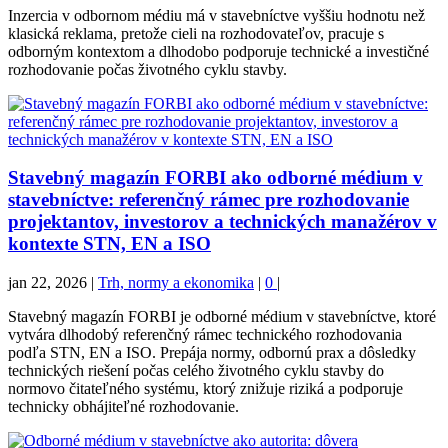
Inzercia v odbornom médiu má v stavebníctve vyššiu hodnotu než
klasická reklama, pretože cieli na rozhodovateľov, pracuje s
odborným kontextom a dlhodobo podporuje technické a investičné
rozhodovanie počas životného cyklu stavby.
Stavebný magazín FORBI ako odborné médium v
stavebníctve: referenčný rámec pre rozhodovanie
projektantov, investorov a technických manažérov v
kontexte STN, EN a ISO
jan 22, 2026
|
Trh, normy a ekonomika
|
0
|
Stavebný magazín FORBI je odborné médium v stavebníctve, ktoré
vytvára dlhodobý referenčný rámec technického rozhodovania
podľa STN, EN a ISO. Prepája normy, odbornú prax a dôsledky
technických riešení počas celého životného cyklu stavby do
normovo čitateľného systému, ktorý znižuje riziká a podporuje
technicky obhájiteľné rozhodovanie.