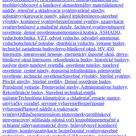
imobilných
boxové a šatníkové skrine
drenážny materiál
plastové
nádrže, retenčné a skladovacie systémy
zelené strechy,
substráty
vykurovacie panely, sálavé teplo
betónovo-stavebné
výrobky, komínové systémy
bezpečnostné systémy, uzamykacie
systémy
betónové a studničné skruže, šachtové systémy
tubusové
osvetlenie, denné osvetlenie
anemostatová krabica, ASHADQ,
vzduchotechnika, VZT, odvod vzduchu, odvodný anemostat,
vzduchotechnické potrubie, distribúcia vzduchu, vetranie budov,
technické zariadenia budov
drevo-hliníkové okná, HV 450,
Internorm, integrované tienenie, energeticky úsporné okná, drevo-
hliníkové okná Internorm, rekonštrukcia budov, historické budovy,
pasívne domy,
tunelové svietidlá, osvetlenie tunelov, tunelové
osvetlenie, cestné tunely, dopravná infraštruktúra, priemyselné
osvetlenie, technické osvetlenie
Stavebné výrobky, Strešné systémy,
Ploché strechy, Strešné svetlíky, Denné osvetlenie budov,
Prirodzené vetranie, Priemyselné stavby, Administratívne budovy,
Rekonštrukcie budov, Stavebná technika
Lepidlá,
spájanie
Technológia klimatizácie a chladenia
Čerpacie stanice,
umývačky vozidiel, servisné vybavenie
Bezpečnostné
vybavenie
Plastové nádrže a vsakovacie
systémy
Odhlučnenie
prenájom plotov
stierky
protihlukové
steny
pracovný stôl
fasáda odolná voči krupobitiu
penetračné a
ochranné nátery
automatické dvere, brány
plynové komínové
systémy, komíny
uzamykacie bezpečnostné systémy
stavebné