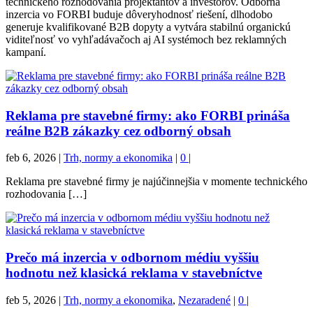
technického rozhodovania projektantov a investorov. Odborná
inzercia vo FORBI buduje dôveryhodnosť riešení, dlhodobo
generuje kvalifikované B2B dopyty a vytvára stabilnú organickú
viditeľnosť vo vyhľadávačoch aj AI systémoch bez reklamných
kampaní.
Reklama pre stavebné firmy: ako FORBI prináša
reálne B2B zákazky cez odborný obsah
feb 6, 2026
|
Trh, normy a ekonomika
|
0
|
Reklama pre stavebné firmy je najúčinnejšia v momente technického
rozhodovania […]
Prečo má inzercia v odbornom médiu vyššiu
hodnotu než klasická reklama v stavebníctve
feb 5, 2026
|
Trh, normy a ekonomika
,
Nezaradené
|
0
|