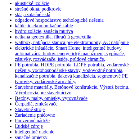
akustické izolácie
strešné okná, podkrovie
sklá, izolačné sklá
odpadové hospodárstvo,techologické riešenia
káble, telekomunikačné káble
hydroizolácie, sanácia muriva
netkaná geotextília, filtračná geotextília
wallbox, nabíjacia stanica pre elektromobily, AC nabíjanie
elektrické inštalácie, Smart Home, inteligentné budovy,
automatizácia budov, energetický manažment, vypínače,
zásuvky, rozvádzače, ističe, prúdové chrániče,
PE potrubia, HDPE potrubia, LDPE potrubia, vodárenské
riešenia, vodohospodárske stavby, vodovodné potrubia,
kanalizačné potrubia, tlaková kanalizácia, segmentové PE
tvarovky, vodárenské armatúry,
Stavebné materiály, Betónové konštrukcie, Výstuž betónu,
Výrobcovia pre stavebníctvo
Betóny, malty, omietky, vyrovnávače
Čerpadlá, zmiešavače
Stavebné stroje
Zariadenie práčovne
Podzemné nádrže
Ľudské zdroje
inteligentné riadenie
sanačné omietky