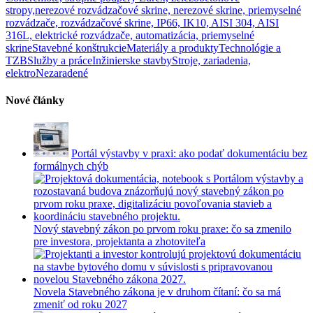
stropy,
nerezové rozvádzačové skrine, nerezové skrine, priemyselné
rozvádzače, rozvádzačové skrine, IP66, IK10, AISI 304, AISI
316L, elektrické rozvádzače, automatizácia, priemyselné
skrine
Stavebné konštrukcie
Materiály a produkty
Technológie a
TZB
Služby a práce
Inžinierske stavby
Stroje, zariadenia,
elektro
Nezaradené
Nové články
Portál výstavby v praxi: ako podať dokumentáciu bez
formálnych chýb
Nový stavebný zákon po prvom roku praxe: čo sa zmenilo
pre investora, projektanta a zhotoviteľa
Novela Stavebného zákona je v druhom čítaní: čo sa má
zmeniť od roku 2027