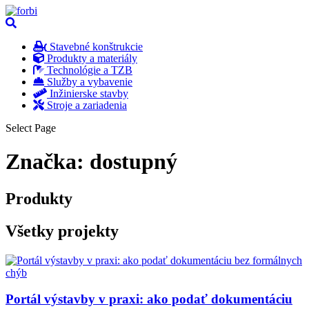
Stavebné konštrukcie
Produkty a materiály
Technológie a TZB
Služby a vybavenie
Inžinierske stavby
Stroje a zariadenia
Select Page
Značka:
dostupný
Produkty
Všetky projekty
Portál výstavby v praxi: ako podať dokumentáciu