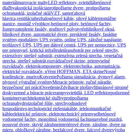
materiál
murovacie malty
LED reflektory, svietidlá
betónové
dlažby
akustická izolácia
protipožiarne dvere, protipožiarna
ochrana
sklá, izolačné sklá
VZT, samoťahová
hlavica,ventilácia
bezhalogénové káble, silové káble
montážne
stanice, montáž výrobkov,
betónové ploty. betónové šachty,
žumpy
zateplenie fasády, grafitový polystyrén
hliníkové okná,
hliníkové dvere, automatické dvere, presklené fasády, fasádne
systémy,
modulárny UPS systém, online UPS, záložné napájanie,
trojfázový UPS, UPS pre dátové centrá, UPS pre nemocnice, UPS
pre priemysel, kritická infraštruktúra
substrát pre zelené strechy,
extenzívny strešný substrát, extenzívna zelená strecha, vegetačná
strecha, strešný substrát,
rozvádzačové skrine, priemyselné
rozvádzače, elektrokomponenty, elektrotechnika, automatizácia,
elektrické rozvádzače, nVent HOFFMAN, ETA skrine
Nosné
konštrukcie, murivo
Kotvenie
Požiarna signalizácia, dymový alarm,
plynové výstražné systémy
Meracie prístroje, ručné náradie,
bezpečnosť pri práci
Osvetlenie
Zdvíhacie plošiny
filigránové stropné
dosky
zemné a búracie práce
rampy
svietidlá, LED reflektor
podzemné
kontajnery
architekotnické služby
protipožiarna
ochrana
hydroizolačné fólie, strechy
odpadové
hospodárstvo,techologické riešenia
káble, telekomunikačné
káble
elektrické prístroje, elektrotechnický priemysel
betónové
vodomerné šachty, monolitná vodomerná šachta
stavebné puzdrá,
posuvné dvere, skryté zárubne
interiérové dvere, zárubne, dvere na
mieru, obložkové zárubne, bezfalcové dvere, falcové dvere
výroba