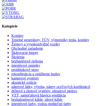
Kategórie
Komíny
Tepelné generátory, TÚV, výmenníky tepla, komíny
Žeriavy a vysokozdvižné vozíky
Obchodné zariadenie
Škárovacie hmoty
Školenia
bezbariérové riešenia
interiérové omietky
protihlukové steny
rekonštrukcia a opláštenie budov
kamerové systémy
akustické zolácie
náterové látky, výroba, nátery oceľových konštrukcií
drôtové a plotové systémy. ohradové pletivo
VZT, samoťahová hlavica,ventilácia
bezhalogénové káble, silové káble
interiérové farby. vodou riediteľné farby