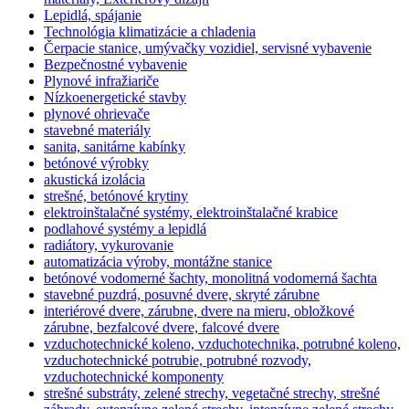
Lepidlá, spájanie
Technológia klimatizácie a chladenia
Čerpacie stanice, umývačky vozidiel, servisné vybavenie
Bezpečnostné vybavenie
Plynové infražiariče
Nízkoenergetické stavby
plynové ohrievače
stavebné materiály
sanita, sanitárne kabínky
betónové výrobky
akustická izolácia
strešné, betónové krytiny
elektroinštalačné systémy, elektroinštalačné krabice
podlahové systémy a lepidlá
radiátory, vykurovanie
automatizácia výroby, montážne stanice
betónové vodomerné šachty, monolitná vodomerná šachta
stavebné puzdrá, posuvné dvere, skryté zárubne
interiérové dvere, zárubne, dvere na mieru, obložkové
zárubne, bezfalcové dvere, falcové dvere
vzduchotechnické koleno, vzduchotechnika, potrubné koleno,
vzduchotechnické potrubie, potrubné rozvody,
vzduchotechnické komponenty
strešné substráty, zelené strechy, vegetačné strechy, strešné