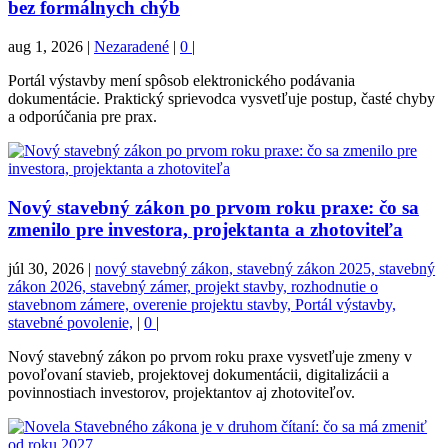
bez formálnych chýb
aug 1, 2026
|
Nezaradené
|
0
|
Portál výstavby mení spôsob elektronického podávania
dokumentácie. Praktický sprievodca vysvetľuje postup, časté chyby
a odporúčania pre prax.
Nový stavebný zákon po prvom roku praxe: čo sa
zmenilo pre investora, projektanta a zhotoviteľa
júl 30, 2026
|
nový stavebný zákon, stavebný zákon 2025, stavebný
zákon 2026, stavebný zámer, projekt stavby, rozhodnutie o
stavebnom zámere, overenie projektu stavby, Portál výstavby,
stavebné povolenie,
|
0
|
Nový stavebný zákon po prvom roku praxe vysvetľuje zmeny v
povoľovaní stavieb, projektovej dokumentácii, digitalizácii a
povinnostiach investorov, projektantov aj zhotoviteľov.