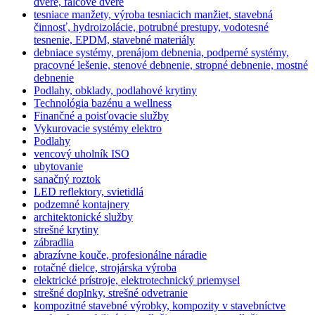
dvere, falcové dvere
tesniace manžety, výroba tesniacich manžiet, stavebná
činnosť, hydroizolácie, potrubné prestupy, vodotesné
tesnenie, EPDM, stavebné materiály
debniace systémy, prenájom debnenia, podperné systémy,
pracovné lešenie, stenové debnenie, stropné debnenie, mostné
debnenie
Podlahy, obklady, podlahové krytiny
Technológia bazénu a wellness
Finančné a poisťovacie služby
Vykurovacie systémy elektro
Podlahy
vencový uholník ISO
ubytovanie
sanačný roztok
LED reflektory, svietidlá
podzemné kontajnery
architektonické služby
strešné krytiny
zábradlia
abrazívne kouče, profesionálne náradie
rotačné dielce, strojárska výroba
elektrické prístroje, elektrotechnický priemysel
strešné doplnky, strešné odvetranie
kompozitné stavebné výrobky, kompozity v stavebníctve