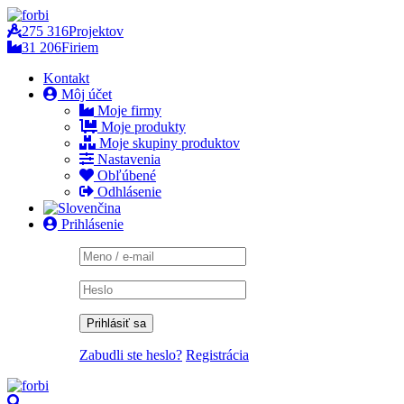
275 316
Projektov
31 206
Firiem
Kontakt
Môj účet
Moje firmy
Moje produkty
Moje skupiny produktov
Nastavenia
Obľúbené
Odhlásenie
Prihlásenie
Zabudli ste heslo?
Registrácia