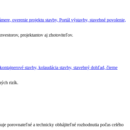
ere, overenie projektu stavby, Portál výstavby, stavebné povolenie,
vestorov, projektantov aj zhotoviteľov.
kontajnerové stavby, kolaudácia stavby, stavebný dohľad, čierne
ých rizík.
uje porovnateľné a technicky obhájiteľné rozhodnutia počas celého