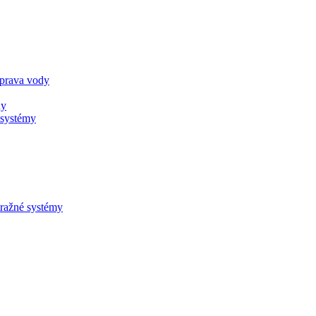
úprava vody
ny
 systémy
tražné systémy