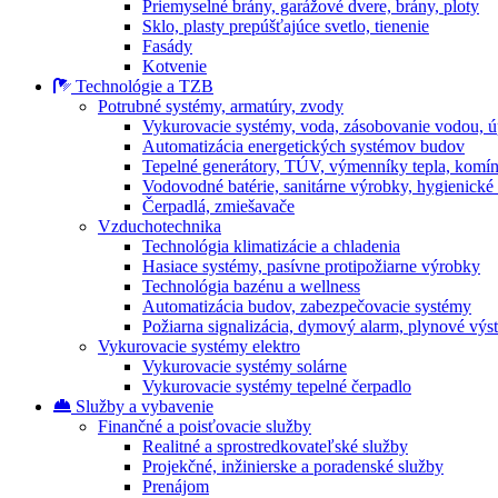
Priemyselné brány, garážové dvere, brány, ploty
Sklo, plasty prepúšťajúce svetlo, tienenie
Fasády
Kotvenie
Technológie a TZB
Potrubné systémy, armatúry, zvody
Vykurovacie systémy, voda, zásobovanie vodou, 
Automatizácia energetických systémov budov
Tepelné generátory, TÚV, výmenníky tepla, komí
Vodovodné batérie, sanitárne výrobky, hygienické
Čerpadlá, zmiešavače
Vzduchotechnika
Technológia klimatizácie a chladenia
Hasiace systémy, pasívne protipožiarne výrobky
Technológia bazénu a wellness
Automatizácia budov, zabezpečovacie systémy
Požiarna signalizácia, dymový alarm, plynové výs
Vykurovacie systémy elektro
Vykurovacie systémy solárne
Vykurovacie systémy tepelné čerpadlo
Služby a vybavenie
Finančné a poisťovacie služby
Realitné a sprostredkovateľské služby
Projekčné, inžinierske a poradenské služby
Prenájom