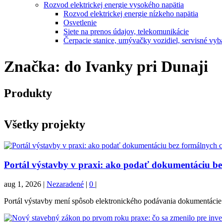
Rozvod elektrickej energie vysokého napätia
Rozvod elektrickej energie nízkeho napätia
Osvetlenie
Siete na prenos údajov, telekomunikácie
Čerpacie stanice, umývačky vozidiel, servisné vyb
Značka:
do Ivanky pri Dunaji
Produkty
Všetky projekty
Portál výstavby v praxi: ako podať dokumentáciu b
aug 1, 2026
|
Nezaradené
|
0
|
Portál výstavby mení spôsob elektronického podávania dokumentácie. 