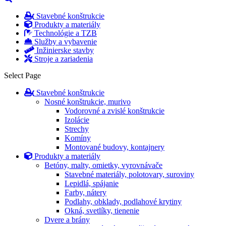
Stavebné konštrukcie
Produkty a materiály
Technológie a TZB
Služby a vybavenie
Inžinierske stavby
Stroje a zariadenia
Select Page
Stavebné konštrukcie
Nosné konštrukcie, murivo
Vodorovné a zvislé konštrukcie
Izolácie
Strechy
Komíny
Montované budovy, kontajnery
Produkty a materiály
Betóny, malty, omietky, vyrovnávače
Stavebné materiály, polotovary, suroviny
Lepidlá, spájanie
Farby, nátery
Podlahy, obklady, podlahové krytiny
Okná, svetlíky, tienenie
Dvere a brány