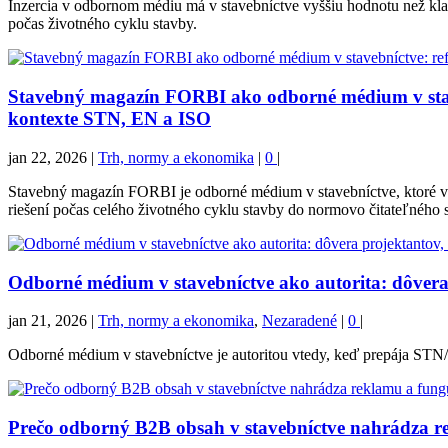
Inzercia v odbornom médiu má v stavebníctve vyššiu hodnotu než kla
počas životného cyklu stavby.
Stavebný magazín FORBI ako odborné médium v stave
kontexte STN, EN a ISO
jan 22, 2026
|
Trh, normy a ekonomika
|
0
|
Stavebný magazín FORBI je odborné médium v stavebníctve, ktoré v
riešení počas celého životného cyklu stavby do normovo čitateľného s
Odborné médium v stavebníctve ako autorita: dôvera
jan 21, 2026
|
Trh, normy a ekonomika
,
Nezaradené
|
0
|
Odborné médium v stavebníctve je autoritou vtedy, keď prepája STN/
Prečo odborný B2B obsah v stavebníctve nahrádza r