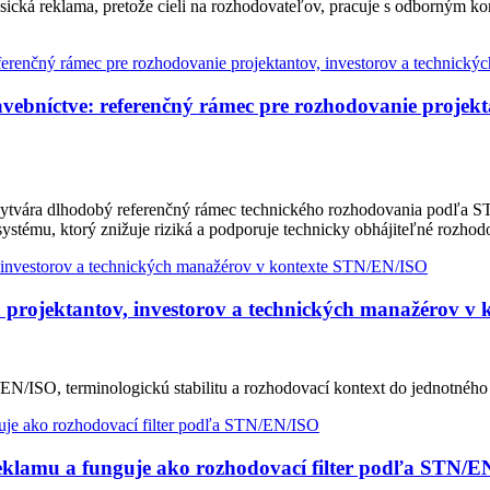
sická reklama, pretože cieli na rozhodovateľov, pracuje s odborným k
bníctve: referenčný rámec pre rozhodovanie projekta
ytvára dlhodobý referenčný rámec technického rozhodovania podľa ST
ystému, ktorý znižuje riziká a podporuje technicky obhájiteľné rozhod
 projektantov, investorov a technických manažérov v
EN/ISO, terminologickú stabilitu a rozhodovací kontext do jednotného
eklamu a funguje ako rozhodovací filter podľa STN/E