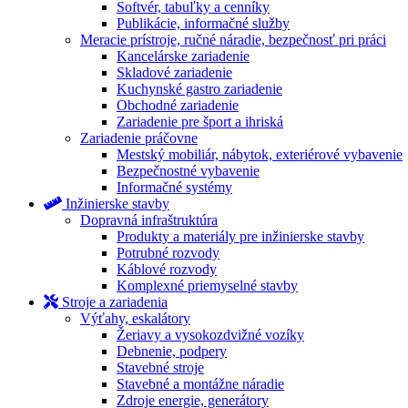
Softvér, tabuľky a cenníky
Publikácie, informačné služby
Meracie prístroje, ručné náradie, bezpečnosť pri práci
Kancelárske zariadenie
Skladové zariadenie
Kuchynské gastro zariadenie
Obchodné zariadenie
Zariadenie pre šport a ihriská
Zariadenie práčovne
Mestský mobiliár, nábytok, exteriérové vybavenie
Bezpečnostné vybavenie
Informačné systémy
Inžinierske stavby
Dopravná infraštruktúra
Produkty a materiály pre inžinierske stavby
Potrubné rozvody
Káblové rozvody
Komplexné priemyselné stavby
Stroje a zariadenia
Výťahy, eskalátory
Žeriavy a vysokozdvižné vozíky
Debnenie, podpery
Stavebné stroje
Stavebné a montážne náradie
Zdroje energie, generátory