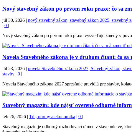
Nový stavebný zákon po prvom roku praxe: čo sa zmen
júl 30, 2026
|
nový stavebný zákon, stavebný zákon 2025, stavebný zák
|
0
|
Nový stavebný zákon po prvom roku praxe vysvetľuje zmeny v povoľova
Novela Stavebného zákona je v druhom čítaní: čo sa
júl 23, 2026
|
novela Stavebného zákona 2027, Stavebný zákon, stavebn
stavby
|
0
|
Novela Stavebného zákona 2027 spresňuje pravidlá pre stavby, kolaudá
Stavebný magazín: kde nájsť overené odborné inform
feb 26, 2026
|
Trh, normy a ekonomika
|
0
|
Stavebný magazín je odborný rozhodovací rámec v stavebníctve, ktor
životného cyklu stavby.