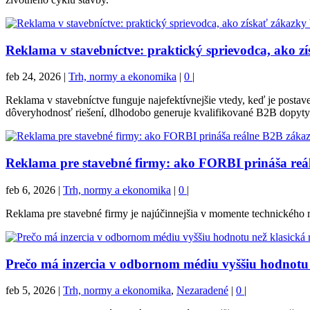
Reklama v stavebníctve: praktický sprievodca, ako z
feb 24, 2026
|
Trh, normy a ekonomika
|
0
|
Reklama v stavebníctve funguje najefektívnejšie vtedy, keď je pos
dôveryhodnosť riešení, dlhodobo generuje kvalifikované B2B dopyty
Reklama pre stavebné firmy: ako FORBI prináša reá
feb 6, 2026
|
Trh, normy a ekonomika
|
0
|
Reklama pre stavebné firmy je najúčinnejšia v momente technického
Prečo má inzercia v odbornom médiu vyššiu hodnotu 
feb 5, 2026
|
Trh, normy a ekonomika
,
Nezaradené
|
0
|