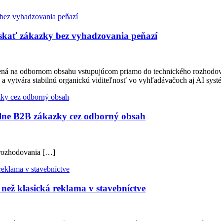
ískať zákazky bez vyhadzovania peňazí
tavená na odbornom obsahu vstupujúcom priamo do technického rozhodo
 a vytvára stabilnú organickú viditeľnosť vo vyhľadávačoch aj AI sy
lne B2B zákazky cez odborný obsah
 rozhodovania […]
než klasická reklama v stavebníctve