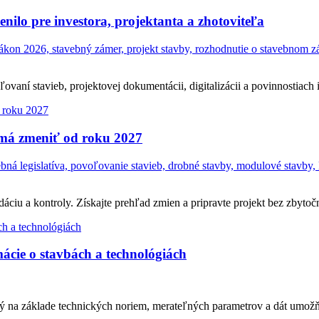
ilo pre investora, projektanta a zhotoviteľa
on 2026, stavebný zámer, projekt stavby, rozhodnutie o stavebnom zám
ní stavieb, projektovej dokumentácii, digitalizácii a povinnostiach in
 má zmeniť od roku 2027
á legislatíva, povoľovanie stavieb, drobné stavby, modulové stavby, 
ciu a kontroly. Získajte prehľad zmien a pripravte projekt bez zbytočn
ácie o stavbách a technológiách
ý na základe technických noriem, merateľných parametrov a dát umožň