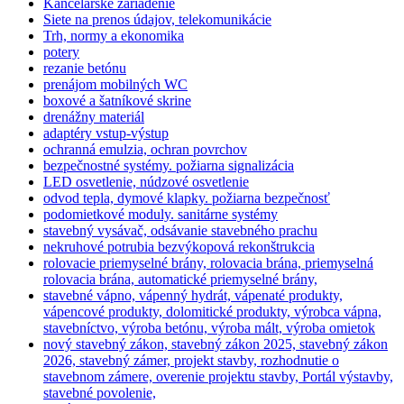
Kancelárske zariadenie
Siete na prenos údajov, telekomunikácie
Trh, normy a ekonomika
potery
rezanie betónu
prenájom mobilných WC
boxové a šatníkové skrine
drenážny materiál
adaptéry vstup-výstup
ochranná emulzia, ochran povrchov
bezpečnostné systémy. požiarna signalizácia
LED osvetlenie, núdzové osvetlenie
odvod tepla, dymové klapky. požiarna bezpečnosť
podomietkové moduly. sanitárne systémy
stavebný vysávač, odsávanie stavebného prachu
nekruhové potrubia bezvýkopová rekonštrukcia
rolovacie priemyselné brány, rolovacia brána, priemyselná
rolovacia brána, automatické priemyselné brány,
stavebné vápno, vápenný hydrát, vápenaté produkty,
vápencové produkty, dolomitické produkty, výrobca vápna,
stavebníctvo, výroba betónu, výroba mált, výroba omietok
nový stavebný zákon, stavebný zákon 2025, stavebný zákon
2026, stavebný zámer, projekt stavby, rozhodnutie o
stavebnom zámere, overenie projektu stavby, Portál výstavby,
stavebné povolenie,