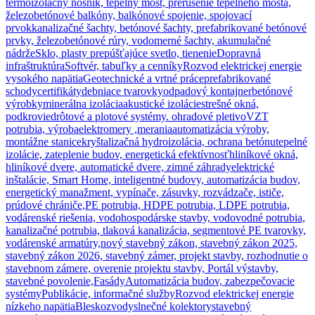
termoizolačný nosník, tepelný most, prerušenie tepelného mosta,
železobetónové balkóny, balkónové spojenie, spojovací
prvok
kanalizačné šachty, betónové šachty, prefabrikované betónové
prvky, železobetónové rúry, vodomerné šachty, akumulačné
nádrže
Sklo, plasty prepúšťajúce svetlo, tienenie
Dopravná
infraštruktúra
Softvér, tabuľky a cenníky
Rozvod elektrickej energie
vysokého napätia
Geotechnické a vrtné práce
prefabrikované
schody
certifikáty
debniace tvarovky
odpadový kontajner
betónové
výrobky
minerálna izolácia
akustické izolácie
strešné okná,
podkrovie
drôtové a plotové systémy. ohradové pletivo
VZT
potrubia, výroba
elektromery ,merania
automatizácia výroby,
montážne stanice
kryštalizačná hydroizolácia, ochrana betónu
tepelné
izolácie, zateplenie budov, energetická efektívnosť
hliníkové okná,
hliníkové dvere, automatické dvere, zimné záhrady
elektrické
inštalácie, Smart Home, inteligentné budovy, automatizácia budov,
energetický manažment, vypínače, zásuvky, rozvádzače, ističe,
prúdové chrániče,
PE potrubia, HDPE potrubia, LDPE potrubia,
vodárenské riešenia, vodohospodárske stavby, vodovodné potrubia,
kanalizačné potrubia, tlaková kanalizácia, segmentové PE tvarovky,
vodárenské armatúry,
nový stavebný zákon, stavebný zákon 2025,
stavebný zákon 2026, stavebný zámer, projekt stavby, rozhodnutie o
stavebnom zámere, overenie projektu stavby, Portál výstavby,
stavebné povolenie,
Fasády
Automatizácia budov, zabezpečovacie
systémy
Publikácie, informačné služby
Rozvod elektrickej energie
nízkeho napätia
Bleskozvody
slnečné kolektory
stavebný