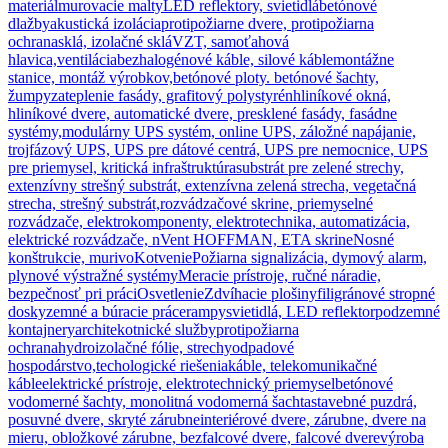
materiál
murovacie malty
LED reflektory, svietidlá
betónové
dlažby
akustická izolácia
protipožiarne dvere, protipožiarna
ochrana
sklá, izolačné sklá
VZT, samoťahová
hlavica,ventilácia
bezhalogénové káble, silové káble
montážne
stanice, montáž výrobkov,
betónové ploty. betónové šachty,
žumpy
zateplenie fasády, grafitový polystyrén
hliníkové okná,
hliníkové dvere, automatické dvere, presklené fasády, fasádne
systémy,
modulárny UPS systém, online UPS, záložné napájanie,
trojfázový UPS, UPS pre dátové centrá, UPS pre nemocnice, UPS
pre priemysel, kritická infraštruktúra
substrát pre zelené strechy,
extenzívny strešný substrát, extenzívna zelená strecha, vegetačná
strecha, strešný substrát,
rozvádzačové skrine, priemyselné
rozvádzače, elektrokomponenty, elektrotechnika, automatizácia,
elektrické rozvádzače, nVent HOFFMAN, ETA skrine
Nosné
konštrukcie, murivo
Kotvenie
Požiarna signalizácia, dymový alarm,
plynové výstražné systémy
Meracie prístroje, ručné náradie,
bezpečnosť pri práci
Osvetlenie
Zdvíhacie plošiny
filigránové stropné
dosky
zemné a búracie práce
rampy
svietidlá, LED reflektor
podzemné
kontajnery
architekotnické služby
protipožiarna
ochrana
hydroizolačné fólie, strechy
odpadové
hospodárstvo,techologické riešenia
káble, telekomunikačné
káble
elektrické prístroje, elektrotechnický priemysel
betónové
vodomerné šachty, monolitná vodomerná šachta
stavebné puzdrá,
posuvné dvere, skryté zárubne
interiérové dvere, zárubne, dvere na
mieru, obložkové zárubne, bezfalcové dvere, falcové dvere
výroba