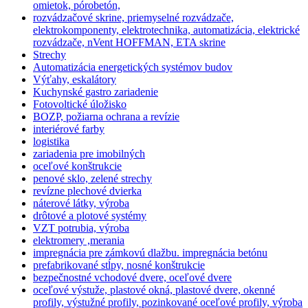
omietok, pórobetón,
rozvádzačové skrine, priemyselné rozvádzače,
elektrokomponenty, elektrotechnika, automatizácia, elektrické
rozvádzače, nVent HOFFMAN, ETA skrine
Strechy
Automatizácia energetických systémov budov
Výťahy, eskalátory
Kuchynské gastro zariadenie
Fotovoltické úložisko
BOZP, požiarna ochrana a revízie
interiérové farby
logistika
zariadenia pre imobilných
oceľové konštrukcie
penové sklo, zelené strechy
revízne plechové dvierka
náterové látky, výroba
drôtové a plotové systémy
VZT potrubia, výroba
elektromery ,merania
impregnácia pre zámkovú dlažbu. impregnácia betónu
prefabrikované stĺpy, nosné konštrukcie
bezpečnostné vchodové dvere, oceľové dvere
oceľové výstuže, plastové okná, plastové dvere, okenné
profily, výstužné profily, pozinkované oceľové profily, výroba