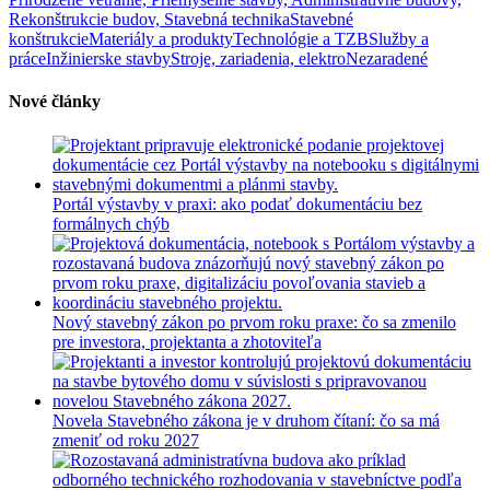
Rekonštrukcie budov, Stavebná technika
Stavebné
konštrukcie
Materiály a produkty
Technológie a TZB
Služby a
práce
Inžinierske stavby
Stroje, zariadenia, elektro
Nezaradené
Nové články
Portál výstavby v praxi: ako podať dokumentáciu bez
formálnych chýb
Nový stavebný zákon po prvom roku praxe: čo sa zmenilo
pre investora, projektanta a zhotoviteľa
Novela Stavebného zákona je v druhom čítaní: čo sa má
zmeniť od roku 2027