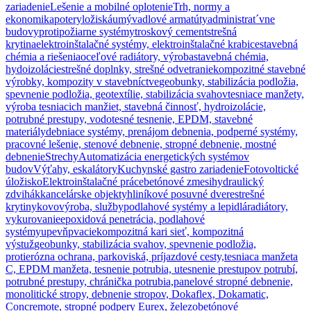
zariadenie
Lešenie a mobilné oplotenie
Trh, normy a
ekonomika
potery
ložiská
umývadlové armatúty
administrat´vne
budovy
protipožiarne systémy
troskový cement
strešná
krytina
elektroinštalačné systémy, elektroinštalačné krabice
stavebná
chémia a riešenia
oceľové radiátory, výroba
stavebná chémia,
hydoizolácie
strešné doplnky, strešné odvetranie
kompozitné stavebné
výrobky, kompozity v stavebníctve
geobunky, stabilizácia podložia,
spevnenie podložia, geotextílie, stabilizácia svahov
tesniace manžety,
výroba tesniacich manžiet, stavebná činnosť, hydroizolácie,
potrubné prestupy, vodotesné tesnenie, EPDM, stavebné
materiály
debniace systémy, prenájom debnenia, podperné systémy,
pracovné lešenie, stenové debnenie, stropné debnenie, mostné
debnenie
Strechy
Automatizácia energetických systémov
budov
Výťahy, eskalátory
Kuchynské gastro zariadenie
Fotovoltické
úložisko
Elektroinštalačné práce
betónové zmesi
hydraulický
zdvihák
kancelárske objekty
hliníkové posuvné dvere
strešné
krytiny
kovovýroba, služby
podlahové systémy a lepidlá
radiátory,
vykurovanie
epoxidová penetrácia, podlahové
systémy
upevňpvacie
kompozitná kari sieť, kompozitná
výstuž
geobunky, stabilizácia svahov, spevnenie podložia,
protierózna ochrana, parkoviská, príjazdové cesty,
tesniaca manžeta
C, EPDM manžeta, tesnenie potrubia, utesnenie prestupov potrubí,
potrubné prestupy, chránička potrubia,
panelové stropné debnenie,
monolitické stropy, debnenie stropov, Dokaflex, Dokamatic,
Concremote, stropné podpery Eurex, železobetónové