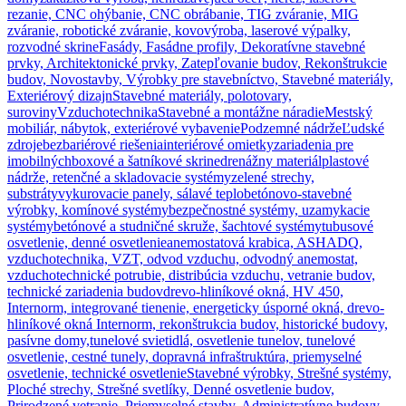
rezanie, CNC ohýbanie, CNC obrábanie, TIG zváranie, MIG
zváranie, robotické zváranie, kovovýroba, laserové výpalky,
rozvodné skrine
Fasády, Fasádne profily, Dekoratívne stavebné
prvky, Architektonické prvky, Zatepľovanie budov, Rekonštrukcie
budov, Novostavby, Výrobky pre stavebníctvo, Stavebné materiály,
Exteriérový dizajn
Stavebné materiály, polotovary,
suroviny
Vzduchotechnika
Stavebné a montážne náradie
Mestský
mobiliár, nábytok, exteriérové vybavenie
Podzemné nádrže
Ľudské
zdroje
bezbariérové riešenia
interiérové omietky
zariadenia pre
imobilných
boxové a šatníkové skrine
drenážny materiál
plastové
nádrže, retenčné a skladovacie systémy
zelené strechy,
substráty
vykurovacie panely, sálavé teplo
betónovo-stavebné
výrobky, komínové systémy
bezpečnostné systémy, uzamykacie
systémy
betónové a studničné skruže, šachtové systémy
tubusové
osvetlenie, denné osvetlenie
anemostatová krabica, ASHADQ,
vzduchotechnika, VZT, odvod vzduchu, odvodný anemostat,
vzduchotechnické potrubie, distribúcia vzduchu, vetranie budov,
technické zariadenia budov
drevo-hliníkové okná, HV 450,
Internorm, integrované tienenie, energeticky úsporné okná, drevo-
hliníkové okná Internorm, rekonštrukcia budov, historické budovy,
pasívne domy,
tunelové svietidlá, osvetlenie tunelov, tunelové
osvetlenie, cestné tunely, dopravná infraštruktúra, priemyselné
osvetlenie, technické osvetlenie
Stavebné výrobky, Strešné systémy,
Ploché strechy, Strešné svetlíky, Denné osvetlenie budov,
Prirodzené vetranie, Priemyselné stavby, Administratívne budovy,