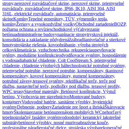
stropy,
nerezové rozvádzačové skrine, nerezové skrine, priemyselné
rozvádzače, rozvádzačové skrine, IP66, IK10, AISI 304, AISI
316L, elektrické rozvádzače, automatizácia, priemyselné
skrine
Komíny
Tepelné generátory, TÚV, výmenníky tepla,
komíny
Žeriavy a vysokozdvižné vozíky
Obchodné zariadenie
BOZP,
požiarna ochrana a revízie
schodiskové výťahy
rezanie
betónu
administratívne budovy
napínacie stropy
trysková injektáž,
konsolidácia a zakladanie pôdy
drenáž
zábradlia
nivelačné a stierkové
hmoty
strojárske riešenia, kovoobrábanie, výroba strojných
celkov
klimatizácia, vzduchotechnika, rekuperácia
upevňovacie
sytémy, modulárne konštrukcie
odvodňovacie systémy. hospodárenie
s vodou
adiabatické chladenie, Colt CoolStream S, priemyselné
chladenie, chladenie výrobných hál
technologické potrubné systémy,
priemyselné potrubie, nerezové potrubie, kompenzátory, tkaninové
kompenzátory, kovové kompenzátory, gumené kompenzátory,
potrubné závesy,
terasové systémy, rektifikačné terče, terče pod
dlažbu, nastaviteľné terče, podložky pod dlažbu, terasové profily,
WPC terasy
Stavebné materiály, Betónové konštrukcie, Výstuž
betónu, Výrobcovia pre stavebníctvo
Montované budovy,
kontajnery
Vodovodné batérie, sanitárne výrobky, hygienické
systémy
Debnenie, podpery
Zariadenie pre šport a ihriská
Škárovacie
hmoty
Školenia
rezanie betónu
prenájom mobilných WC
nehorľavý
tepelnoizolačný fasádny systém
vodoodolný keramický lak
strešné
substráty
betónové výrobky. nosné murivo
abrazívne kouče,
profesionálne náradie
rotačné dielce, strojárska výroba
rekuperačné