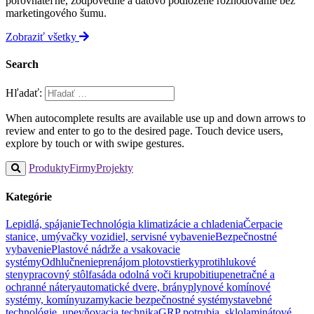
porovnateľné, zodpovedné a dátovo podložené rozhodovanie bez
marketingového šumu.
Zobraziť všetky
Search
Hľadať:
When autocomplete results are available use up and down arrows to
review and enter to go to the desired page. Touch device users,
explore by touch or with swipe gestures.
Produkty
Firmy
Projekty
Kategórie
Lepidlá, spájanie
Technológia klimatizácie a chladenia
Čerpacie
stanice, umývačky vozidiel, servisné vybavenie
Bezpečnostné
vybavenie
Plastové nádrže a vsakovacie
systémy
Odhlučnenie
prenájom plotov
stierky
protihlukové
steny
pracovný stôl
fasáda odolná voči krupobitiu
penetračné a
ochranné nátery
automatické dvere, brány
plynové komínové
systémy, komíny
uzamykacie bezpečnostné systémy
stavebné
technológie, upevňovacia technika
GRP potrubia, sklolaminátové