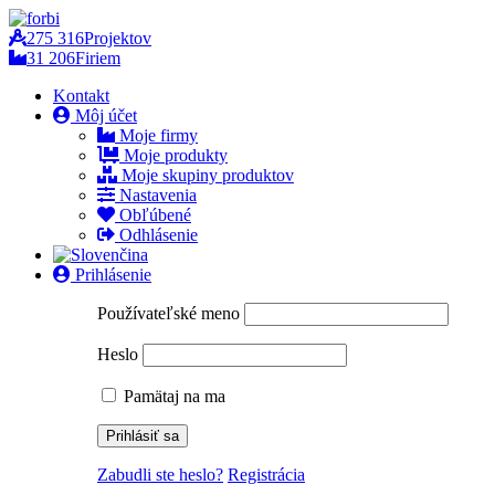
275 316
Projektov
31 206
Firiem
Kontakt
Môj účet
Moje firmy
Moje produkty
Moje skupiny produktov
Nastavenia
Obľúbené
Odhlásenie
Prihlásenie
Používateľské meno
Heslo
Pamätaj na ma
Zabudli ste heslo?
Registrácia