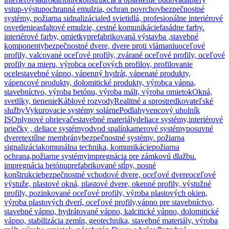
vstup-výstup
ochranná emulzia, ochran povrchov
bezpečnostné
systémy, požiarna sidnalizácia
led svietidlá, profesionálne interiérové
osvetlenie
asfaltové emulzie, cestné komunikácie
fasádne farby.
interiérové farby, omietky
prefabrikovaná výstavba ,stavebné
komponenty
bezpečnostné dvere, dvere proti vlámaniu
oceľové
profily, valcované oceľové profily, zvárané oceľové profily, oceľové
profily na mieru, výrobca oceľových profilov, profilovanie
ocele
stavebné vápno, vápenný hydrát, vápenaté produkty,
vápencové produkty, dolomitické produkty, výrobca vápna,
stavebníctvo, výroba betónu, výroba mált, výroba omietok
Okná,
svetlíky, tienenie
Káblové rozvody
Realitné a sprostredkovateľské
služby
Vykurovacie systémy solárne
Podlahy
vencový uholník
ISO
plynové ohrievače
stavebné materiály
deliace systémy,interiérové
priečky , deliace systémy
odvod spalín
kamerové systémy
posuvné
dvere
textílne membrány
bezpečnostné systémy. požiarna
signalizácia
komunálna technika, komunikácie
požiarna
ochrana,požiarne systémy
impregnácia pre zámkovú dlažbu.
impregnácia betónu
prefabrikované stĺpy, nosné
konštrukcie
bezpečnostné vchodové dvere, oceľové dvere
oceľové
výstuže, plastové okná, plastové dvere, okenné profily, výstužné
profily, pozinkované oceľové profily, výroba plastových okien,
výroba plastových dverí, oceľové profily,
vápno pre stavebníctvo,
stavebné vápno, hydrátované vápno, kalcitické vápno, dolomitické
vápno, stabilizácia zemín, geotechnika, stavebné materiály, výroba