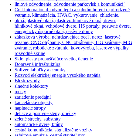
líniové odvodnenie, odvodnenie parkovísk a komunikáci´
Colt International, odvod tepla a splodín horenia, prirodzené
vetranie, klimatizácia, HVAC, vykurovanie, chladenie,
okná, plastové okná, plastovo-hliníkové okná, drevo-
hliníkové okná, vchodové dvere, HS portály, posuvné dvere,
energeticky úsporné okná, pasívne domy
zákazková výroba, nehrdzavejúca oceľ, nerez, laserové
rezanie, CNC ohýbanie, CNC obrábanie, TIG zváranie, MIG
zváranie, robotické zváranie, kovovýroba, laserové výpalky,
rozvodné skrine
Sklo, plasty prepúšťajúce svetlo, tienenie
Dopravná infraštruktúra
Softvér, tabuľky a cenníky
Rozvod elektrickej energie vysokého napätia
Bleskozvody
slnečné kolektory
mosty
zariadenie predajní
kancelárske objekty
napínacie stropy
deliace a posuvné steny, priečky
zelené strechy, substráty
automatické dvere, brány
cestná komunikácia, signalizačné vozíky
asfaltové emulzie, cestné staviteľstvo