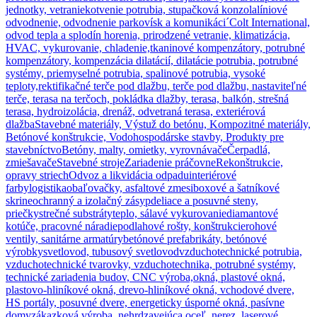
jednotky, vetranie
kotvenie potrubia, stupačková konzola
líniové
odvodnenie, odvodnenie parkovísk a komunikáci´
Colt International,
odvod tepla a splodín horenia, prirodzené vetranie, klimatizácia,
HVAC, vykurovanie, chladenie,
tkaninové kompenzátory, potrubné
kompenzátory, kompenzácia dilatácií, dilatácie potrubia, potrubné
systémy, priemyselné potrubia, spalinové potrubia, vysoké
teploty,
rektifikačné terče pod dlažbu, terče pod dlažbu, nastaviteľné
terče, terasa na terčoch, pokládka dlažby, terasa, balkón, strešná
terasa, hydroizolácia, drenáž, odvetraná terasa, exteriérová
dlažba
Stavebné materiály, Výstuž do betónu, Kompozitné materiály,
Betónové konštrukcie, Vodohospodárske stavby, Produkty pre
stavebníctvo
Betóny, malty, omietky, vyrovnávače
Čerpadlá,
zmiešavače
Stavebné stroje
Zariadenie práčovne
Rekonštrukcie,
opravy striech
Odvoz a likvidácia odpadu
interiérové
farby
logistika
obaľovačky, asfaltové zmesi
boxové a šatníkové
skrine
ochranný a izolačný zásyp
deliace a posuvné steny,
priečky
strečné substráty
teplo, sálavé vykurovanie
diamantové
kotúče, pracovné náradie
podlahové rošty, konštrukcie
rohové
ventily, sanitárne armatúry
betónové prefabrikáty, betónové
výrobky
svetlovod, tubusový svetlovod
vzduchotechnické potrubia,
vzduchotechnické tvarovky, vzduchotechnika, potrubné systémy,
technické zariadenia budov, CNC výroba,
okná, plastové okná,
plastovo-hliníkové okná, drevo-hliníkové okná, vchodové dvere,
HS portály, posuvné dvere, energeticky úsporné okná, pasívne
domy
zákazková výroba, nehrdzavejúca oceľ, nerez, laserové