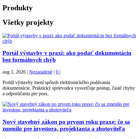
Produkty
Všetky projekty
Portál výstavby v praxi: ako podať dokumentáciu
bez formálnych chýb
aug 1, 2026
|
Nezaradené
|
0
|
Portál výstavby mení spôsob elektronického podávania
dokumentácie. Praktický sprievodca vysvetľuje postup, časté chyby
a odporúčania pre prax.
Nový stavebný zákon po prvom roku praxe: čo sa
zmenilo pre investora, projektanta a zhotoviteľa