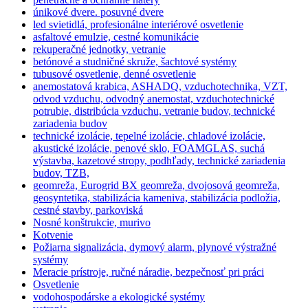
únikové dvere. posuvné dvere
led svietidlá, profesionálne interiérové osvetlenie
asfaltové emulzie, cestné komunikácie
rekuperačné jednotky, vetranie
betónové a studničné skruže, šachtové systémy
tubusové osvetlenie, denné osvetlenie
anemostatová krabica, ASHADQ, vzduchotechnika, VZT,
odvod vzduchu, odvodný anemostat, vzduchotechnické
potrubie, distribúcia vzduchu, vetranie budov, technické
zariadenia budov
technické izolácie, tepelné izolácie, chladové izolácie,
akustické izolácie, penové sklo, FOAMGLAS, suchá
výstavba, kazetové stropy, podhľady, technické zariadenia
budov, TZB,
geomreža, Eurogrid BX geomreža, dvojosová geomreža,
geosyntetika, stabilizácia kameniva, stabilizácia podložia,
cestné stavby, parkoviská
Nosné konštrukcie, murivo
Kotvenie
Požiarna signalizácia, dymový alarm, plynové výstražné
systémy
Meracie prístroje, ručné náradie, bezpečnosť pri práci
Osvetlenie
vodohospodárske a ekologické systémy