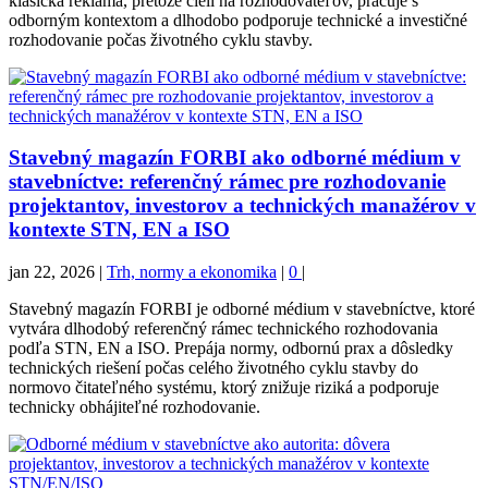
klasická reklama, pretože cieli na rozhodovateľov, pracuje s
odborným kontextom a dlhodobo podporuje technické a investičné
rozhodovanie počas životného cyklu stavby.
Stavebný magazín FORBI ako odborné médium v
stavebníctve: referenčný rámec pre rozhodovanie
projektantov, investorov a technických manažérov v
kontexte STN, EN a ISO
jan 22, 2026
|
Trh, normy a ekonomika
|
0
|
Stavebný magazín FORBI je odborné médium v stavebníctve, ktoré
vytvára dlhodobý referenčný rámec technického rozhodovania
podľa STN, EN a ISO. Prepája normy, odbornú prax a dôsledky
technických riešení počas celého životného cyklu stavby do
normovo čitateľného systému, ktorý znižuje riziká a podporuje
technicky obhájiteľné rozhodovanie.