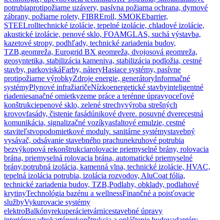
potrubia
protipožiarne uzávery, pasívna požiarna ochrana, dymové
zábrany, požiarne rolety, FIBREroll, SMOKEbarrier,
STEELroll
technické izolácie, tepelné izolácie, chladové izolácie,
akustické izolácie, penové sklo, FOAMGLAS, suchá výstavba,
kazetové stropy, podhľady, technické zariadenia budov,
TZB,
geomreža, Eurogrid BX geomreža, dvojosová geomreža,
geosyntetika, stabilizácia kameniva, stabilizácia podložia, cestné
stavby, parkoviská
Farby, nátery
Hasiace systémy, pasívne
protipožiarne výrobky
Zdroje energie, generátory
Informačné
systémy
Plynové infražiariče
Nízkoenergetické stavby
inteligentné
riadenie
sanačné omietky
zeme práce a terénne úpravy
oceľové
konštrukcie
penové sklo, zelené strechy
výroba strešných
krovov
fasády, čistenie fasád
únikové dvere. posuvné dvere
cestná
komunikácia, signalizačné vozíky
asfaltové emulzie, cestné
staviteľstvo
podomietkové moduly. sanitárne systémy
stavebný
vysávač, odsávanie stavebného prachu
nekruhové potrubia
bezvýkopová rekonštrukcia
rolovacie priemyselné brány, rolovacia
brána, priemyselná rolovacia brána, automatické priemyselné
brány,
potrubná izolácia, kamenná vlna, technické izolácie, HVAC,
tepelná izolácia potrubia, izolácia rozvodov, AluCoat fólia,
technické zariadenia budov, TZB,
Podlahy, obklady, podlahové
krytiny
Technológia bazénu a wellness
Finančné a poisťovacie
služby
Vykurovacie systémy
elektro
Balkóny
rekuperácie
tvárnice
stavebné úpravy
interiérov
sadrokartón
rekonštrukcia a opláštenie budov
adaptéry