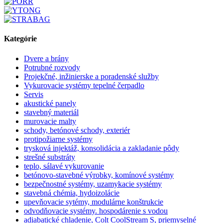
Kategórie
Dvere a brány
Potrubné rozvody
Projekčné, inžinierske a poradenské služby
Vykurovacie systémy tepelné čerpadlo
Servis
akustické panely
stavebný materiál
murovacie malty
schody, betónové schody, exteriér
protipožiarne systémy
trysková injektáž, konsolidácia a zakladanie pôdy
strešné substráty
teplo, sálavé vykurovanie
betónovo-stavebné výrobky, komínové systémy
bezpečnostné systémy, uzamykacie systémy
stavebná chémia, hydoizolácie
upevňovacie sytémy, modulárne konštrukcie
odvodňovacie systémy. hospodárenie s vodou
adiabatické chladenie, Colt CoolStream S, priemyselné