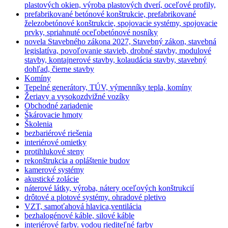
plastových okien, výroba plastových dverí, oceľové profily,
prefabrikované betónové konštrukcie, prefabrikované
železobetónové konštrukcie, spojovacie systémy, spojovacie
prvky, spriahnuté oceľobetónové nosníky
novela Stavebného zákona 2027, Stavebný zákon, stavebná
legislatíva, povoľovanie stavieb, drobné stavby, modulové
stavby, kontajnerové stavby, kolaudácia stavby, stavebný
dohľad, čierne stavby
Komíny
Tepelné generátory, TÚV, výmenníky tepla, komíny
Žeriavy a vysokozdvižné vozíky
Obchodné zariadenie
Škárovacie hmoty
Školenia
bezbariérové riešenia
interiérové omietky
protihlukové steny
rekonštrukcia a opláštenie budov
kamerové systémy
akustické zolácie
náterové látky, výroba, nátery oceľových konštrukcií
drôtové a plotové systémy. ohradové pletivo
VZT, samoťahová hlavica,ventilácia
bezhalogénové káble, silové káble
interiérové farby. vodou riediteľné farby