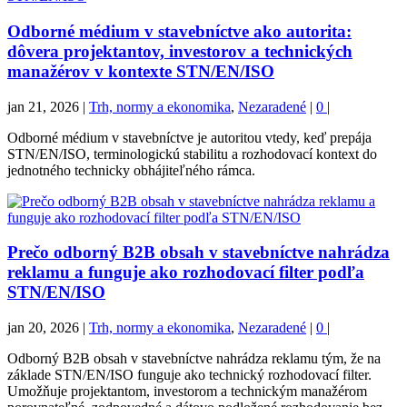
Odborné médium v stavebníctve ako autorita:
dôvera projektantov, investorov a technických
manažérov v kontexte STN/EN/ISO
jan 21, 2026
|
Trh, normy a ekonomika
,
Nezaradené
|
0
|
Odborné médium v stavebníctve je autoritou vtedy, keď prepája
STN/EN/ISO, terminologickú stabilitu a rozhodovací kontext do
jednotného technicky obhájiteľného rámca.
Prečo odborný B2B obsah v stavebníctve nahrádza
reklamu a funguje ako rozhodovací filter podľa
STN/EN/ISO
jan 20, 2026
|
Trh, normy a ekonomika
,
Nezaradené
|
0
|
Odborný B2B obsah v stavebníctve nahrádza reklamu tým, že na
základe STN/EN/ISO funguje ako technický rozhodovací filter.
Umožňuje projektantom, investorom a technickým manažérom