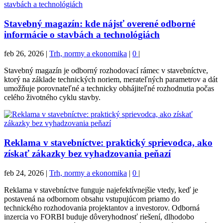
Stavebný magazín: kde nájsť overené odborné
informácie o stavbách a technológiách
feb 26, 2026
|
Trh, normy a ekonomika
|
0
|
Stavebný magazín je odborný rozhodovací rámec v stavebníctve,
ktorý na základe technických noriem, merateľných parametrov a dát
umožňuje porovnateľné a technicky obhájiteľné rozhodnutia počas
celého životného cyklu stavby.
Reklama v stavebníctve: praktický sprievodca, ako
získať zákazky bez vyhadzovania peňazí
feb 24, 2026
|
Trh, normy a ekonomika
|
0
|
Reklama v stavebníctve funguje najefektívnejšie vtedy, keď je
postavená na odbornom obsahu vstupujúcom priamo do
technického rozhodovania projektantov a investorov. Odborná
inzercia vo FORBI buduje dôveryhodnosť riešení, dlhodobo