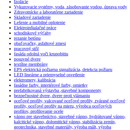
Izolácie
Vykurovacie systémy, voda, zásobovanie vodou, úprava vody
Zdravotnícke a laboratórne zariadenie
Skladové zariadenie
Lešenie a mobilné oplotenie
Elektroinštalačné práce
schodiskové výťahy
rezanie betónu
obaľovačky, asfaltové zmesi
pracovný stôl
fasáda odolná voči krupobitiu
posuvné dvere
textílne membrány
EPS elektrická požiarna signalizácia, detekcia požiaru
LED lineárne a priemyselné osvetlenie
elektromery, kalibrácia
fasádne farby. interiérové farby, omietky
prefabrikovaná výstavba ,stavebné komponenty
bezpečnostné dvere, dvere proti vlámaniu
oceľové profily, valcované oceľové profily, zvárané oceľové
profily, oceľové profily na mieru, výrobca oceľových
profilov, profilovanie ocele
vápno pre stavebníctvo, stavebné vápno, hydrátované vápno,
kalcitické vápno, dolomitické vápno, stabilizácia zemín,
geotechnika, stavebné materiály, výroba mált, výroba