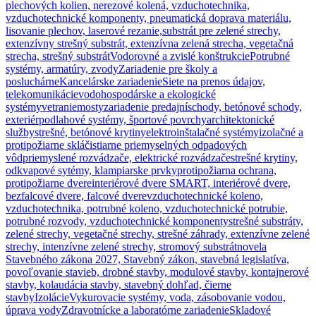
plechových kolien, nerezové kolená, vzduchotechnika,
vzduchotechnické komponenty, pneumatická doprava materiálu,
lisovanie plechov, laserové rezanie,
substrát pre zelené strechy,
extenzívny strešný substrát, extenzívna zelená strecha, vegetačná
strecha, strešný substrát
Vodorovné a zvislé konštrukcie
Potrubné
systémy, armatúry, zvody
Zariadenie pre školy a
posluchárne
Kancelárske zariadenie
Siete na prenos údajov,
telekomunikácie
vodohospodárske a ekologické
systémy
vetranie
mosty
zariadenie predajní
schody, betónové schody,
exteriér
podlahové systémy, športové povrchy
architektonické
služby
strešné, betónové krytiny
elektroinštalačné systémy
izolačné a
protipožiarne sklá
čistiarne priemyselných odpadových
vôd
priemyslené rozvádzače, elektrické rozvádzače
strešné krytiny,
odkvapové sytémy, klampiarske prvky
protipožiarna ochrana,
protipožiarne dvere
interiérové dvere SMART, interiérové dvere,
bezfalcové dvere, falcové dvere
vzduchotechnické koleno,
vzduchotechnika, potrubné koleno, vzduchotechnické potrubie,
potrubné rozvody, vzduchotechnické komponenty
strešné substráty,
zelené strechy, vegetačné strechy, strešné záhrady, extenzívne zelené
strechy, intenzívne zelené strechy, stromový substrát
novela
Stavebného zákona 2027, Stavebný zákon, stavebná legislatíva,
povoľovanie stavieb, drobné stavby, modulové stavby, kontajnerové
stavby, kolaudácia stavby, stavebný dohľad, čierne
stavby
Izolácie
Vykurovacie systémy, voda, zásobovanie vodou,
úprava vody
Zdravotnícke a laboratórne zariadenie
Skladové