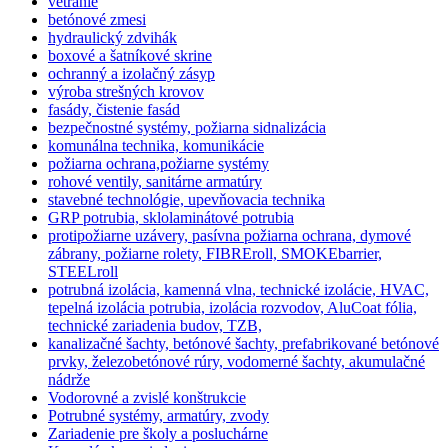
vetranie
betónové zmesi
hydraulický zdvihák
boxové a šatníkové skrine
ochranný a izolačný zásyp
výroba strešných krovov
fasády, čistenie fasád
bezpečnostné systémy, požiarna sidnalizácia
komunálna technika, komunikácie
požiarna ochrana,požiarne systémy
rohové ventily, sanitárne armatúry
stavebné technológie, upevňovacia technika
GRP potrubia, sklolaminátové potrubia
protipožiarne uzávery, pasívna požiarna ochrana, dymové
zábrany, požiarne rolety, FIBREroll, SMOKEbarrier,
STEELroll
potrubná izolácia, kamenná vlna, technické izolácie, HVAC,
tepelná izolácia potrubia, izolácia rozvodov, AluCoat fólia,
technické zariadenia budov, TZB,
kanalizačné šachty, betónové šachty, prefabrikované betónové
prvky, železobetónové rúry, vodomerné šachty, akumulačné
nádrže
Vodorovné a zvislé konštrukcie
Potrubné systémy, armatúry, zvody
Zariadenie pre školy a posluchárne