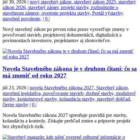
júl 30, 2026
|
nový stavebný zákon, stavebný zákon 2025, stavebný
zákon 2026, stavebný zámer, projekt stavby, rozhodnutie o
stavebnom zámere, overenie projektu stavby, Portál výstavby,
stavebné povolenie,
|
0
|
Nový stavebný zákon po prvom roku praxe vysvetľuje zmeny v
povoľovaní stavieb, projektovej dokumentácii, digitalizácii a
povinnostiach investorov, projektantov aj zhotoviteľov.
Novela Stavebného zákona je v druhom čítaní: čo sa
má zmeniť od roku 2027
júl 23, 2026
|
novela Stavebného zákona 2027, Stavebný zákon,
stavebná legislatíva, povoľovanie stavieb, drobné stavby, modulové
stavby, kontajnerové stavby, kolaudácia stavby, stavebný dohľad,
čierne stavby
|
0
|
Novela Stavebného zákona 2027 spresňuje pravidlá pre stavby,
kolaudáciu a kontroly. Získajte prehľad zmien a pripravte projekt
bez zbytočných rizík.