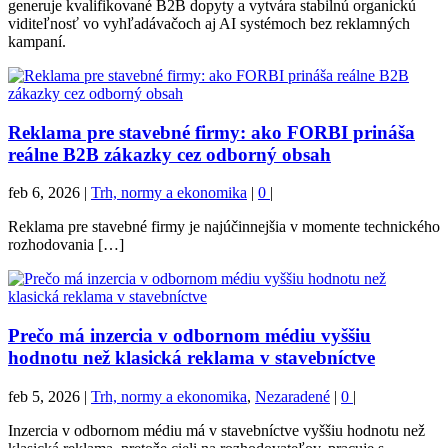
generuje kvalifikované B2B dopyty a vytvára stabilnú organickú
viditeľnosť vo vyhľadávačoch aj AI systémoch bez reklamných
kampaní.
Reklama pre stavebné firmy: ako FORBI prináša
reálne B2B zákazky cez odborný obsah
feb 6, 2026
|
Trh, normy a ekonomika
|
0
|
Reklama pre stavebné firmy je najúčinnejšia v momente technického
rozhodovania […]
Prečo má inzercia v odbornom médiu vyššiu
hodnotu než klasická reklama v stavebníctve
feb 5, 2026
|
Trh, normy a ekonomika
,
Nezaradené
|
0
|
Inzercia v odbornom médiu má v stavebníctve vyššiu hodnotu než