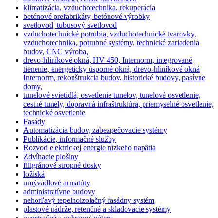
klimatizácia, vzduchotechnika, rekuperácia
betónové prefabrikáty, betónové výrobky
svetlovod, tubusový svetlovod
vzduchotechnické potrubia, vzduchotechnické tvarovky,
vzduchotechnika, potrubné systémy, technické zariadenia
budov, CNC výroba,
drevo-hliníkové okná, HV 450, Internorm, integrované
tienenie, energeticky úsporné okná, drevo-hliníkové okná
Internorm, rekonštrukcia budov, historické budovy, pasívne
domy,
tunelové svietidlá, osvetlenie tunelov, tunelové osvetlenie,
cestné tunely, dopravná infraštruktúra, priemyselné osvetlenie,
technické osvetlenie
Fasády
Automatizácia budov, zabezpečovacie systémy
Publikácie, informačné služby
Rozvod elektrickej energie nízkeho napätia
Zdvíhacie plošiny
filigránové stropné dosky
ložiská
umývadlové armatúty
administratívne budovy
nehorľavý tepelnoizolačný fasádny systém
plastové nádrže, retenčné a skladovacie systémy
penetračné a ochranné nátery