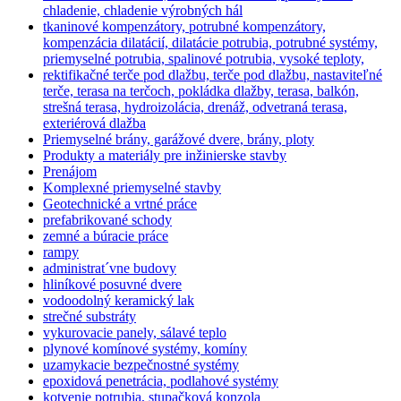
chladenie, chladenie výrobných hál
tkaninové kompenzátory, potrubné kompenzátory,
kompenzácia dilatácií, dilatácie potrubia, potrubné systémy,
priemyselné potrubia, spalinové potrubia, vysoké teploty,
rektifikačné terče pod dlažbu, terče pod dlažbu, nastaviteľné
terče, terasa na terčoch, pokládka dlažby, terasa, balkón,
strešná terasa, hydroizolácia, drenáž, odvetraná terasa,
exteriérová dlažba
Priemyselné brány, garážové dvere, brány, ploty
Produkty a materiály pre inžinierske stavby
Prenájom
Komplexné priemyselné stavby
Geotechnické a vrtné práce
prefabrikované schody
zemné a búracie práce
rampy
administrat´vne budovy
hliníkové posuvné dvere
vodoodolný keramický lak
strečné substráty
vykurovacie panely, sálavé teplo
plynové komínové systémy, komíny
uzamykacie bezpečnostné systémy
epoxidová penetrácia, podlahové systémy
kotvenie potrubia, stupačková konzola