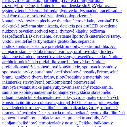
mált, výroba omietok, pórobetón,
Dvere a brány
Potrubné
rozvody
Projekčné, inžinierske a poradenské služby
Vykurovacie
systémy tepelné čerpadlo
Predaj
plynové kotly
sanačné práce
fasádne
izolačné dosky , soklové zateplenie
polopodzemné
kontajnery
ka
revízne plechové dvierka
náterové látky, výroba
EPS
elektrická požiarna signalizácia, detekcia požiaru
LED osvetlenie,
núdzové osvetlenie
odvod tepla, dymové klapky. požiarna
bezpečnosť
LED osvetlenie, osvetlenie športovísk
interiérové farby.
vodou riediteľné farby
netkané geotextílie, separácia
podložia
nabíjacie stanice pre elektromobily, elektromobilita, AC
nabíjacie stanice,
sklobetónové tvárnice, profilové sklo, luxfery,
sklenené tvárnice, presvetľovacie steny, presvetľovacie konštrukcie,
architektonické sklo,
prefabrikované betónové konštrukcie,
prefabrikované železobetónové konštrukcie, spojovacie systémy,
spojovacie prvky, spriahnuté oceľobetónové nosníky
Priemyselné
brány, garážové dvere, brány, ploty
Produkty a materiály pre
inžinierske stavby
Prenájom
Komplexné priemyselné
stavby
Servis
akustické panely
ubytovanie
sanačný roztok
sanita,
sanitárne kabínky
nadzemné kontajnery
recyklácia stavebného
odpadu
akustické zolácie
náterové látky, výroba, nátery oceľových
konštrukcií
drôtové a plotové systémy
LED lineárne a priemyselné
osvetlenie
elektromery, kalibrácia
automatizácia výroby, robotické
pracoviská
hydroizolácie, sanácia muriva
netkaná geotextília, filtračná
geotextília
wallbox, nabíjacia stanica pre elektromobily, AC
nabíjanie
balkónový termoizolačný nosník, Peikko, balkónový