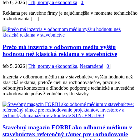
feb 6, 2026
|
Trh, normy a ekonomika
|
0
|
Reklama pre stavebné firmy je najúčinnejšia v momente technického
rozhodovania […]
Prečo má inzercia v odbornom médiu vyššiu
hodnotu než klasická reklama v stavebníctve
feb 5, 2026
|
Trh, normy a ekonomika
,
Nezaradené
|
0
|
Inzercia v odbornom médiu má v stavebníctve vyššiu hodnotu než
klasická reklama, pretože cieli na rozhodovateľov, pracuje s
odborným kontextom a dlhodobo podporuje technické a investičné
rozhodovanie počas životného cyklu stavby.
Stavebný magazín FORBI ako odborné médium v
stavebníctve: referenčný rámec pre rozhodovanie