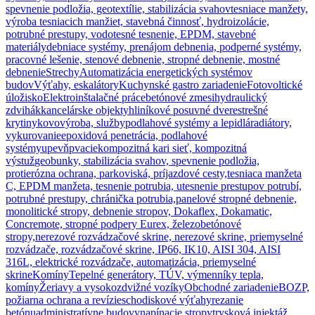
spevnenie podložia, geotextílie, stabilizácia svahov
tesniace manžety,
výroba tesniacich manžiet, stavebná činnosť, hydroizolácie,
potrubné prestupy, vodotesné tesnenie, EPDM, stavebné
materiály
debniace systémy, prenájom debnenia, podperné systémy,
pracovné lešenie, stenové debnenie, stropné debnenie, mostné
debnenie
Strechy
Automatizácia energetických systémov
budov
Výťahy, eskalátory
Kuchynské gastro zariadenie
Fotovoltické
úložisko
Elektroinštalačné práce
betónové zmesi
hydraulický
zdvihák
kancelárske objekty
hliníkové posuvné dvere
strešné
krytiny
kovovýroba, služby
podlahové systémy a lepidlá
radiátory,
vykurovanie
epoxidová penetrácia, podlahové
systémy
upevňpvacie
kompozitná kari sieť, kompozitná
výstuž
geobunky, stabilizácia svahov, spevnenie podložia,
protierózna ochrana, parkoviská, príjazdové cesty,
tesniaca manžeta
C, EPDM manžeta, tesnenie potrubia, utesnenie prestupov potrubí,
potrubné prestupy, chránička potrubia,
panelové stropné debnenie,
monolitické stropy, debnenie stropov, Dokaflex, Dokamatic,
Concremote, stropné podpery Eurex, železobetónové
stropy,
nerezové rozvádzačové skrine, nerezové skrine, priemyselné
rozvádzače, rozvádzačové skrine, IP66, IK10, AISI 304, AISI
316L, elektrické rozvádzače, automatizácia, priemyselné
skrine
Komíny
Tepelné generátory, TÚV, výmenníky tepla,
komíny
Žeriavy a vysokozdvižné vozíky
Obchodné zariadenie
BOZP,
požiarna ochrana a revízie
schodiskové výťahy
rezanie
betónu
administratívne budovy
napínacie stropy
trysková injektáž,