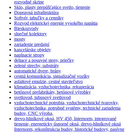
rozvodné skrine
Sklo, plasty prepúšťajúce svetlo, tienenie
Dopravná infraštruktúra
Softvér, tabuľky a cenníky
Rozvod elektrickej energie vysokého napätia
Bleskozvody
slnečné kolektory
mosty
zariadenie predajní
kancelárske objekty
napínacie stropy
deliace a posuvné steny, priečky
zelené strechy, substráty
automatické dvere, brány
cestná komunikácia, signalizačné vozíky
asfaltové emulzie, cestné staviteľstvo
klimatizácia, vzduchotechnika, rekuperácia
betónové prefabrikáty, betónové výrobky
svetlovod, tubusový svetlovod
vzduchotechnické potrubia, vzduchotechnické tvarovky,
vzduchotechnika, potrubné systémy, technické zariadenia
budov, CNC výroba,
drevo-hliníkové okná, HV 450, Internorm, integrované
tienenie, energeticky úsporné okná, drevo-hliníkové okná
Internorm, rekonštrukcia budov, historické budovy, pasívne