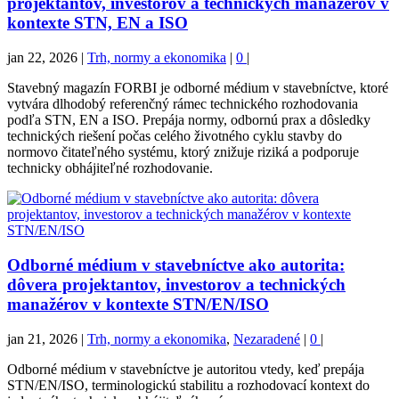
projektantov, investorov a technických manažérov v
kontexte STN, EN a ISO
jan 22, 2026
|
Trh, normy a ekonomika
|
0
|
Stavebný magazín FORBI je odborné médium v stavebníctve, ktoré
vytvára dlhodobý referenčný rámec technického rozhodovania
podľa STN, EN a ISO. Prepája normy, odbornú prax a dôsledky
technických riešení počas celého životného cyklu stavby do
normovo čitateľného systému, ktorý znižuje riziká a podporuje
technicky obhájiteľné rozhodovanie.
Odborné médium v stavebníctve ako autorita:
dôvera projektantov, investorov a technických
manažérov v kontexte STN/EN/ISO
jan 21, 2026
|
Trh, normy a ekonomika
,
Nezaradené
|
0
|
Odborné médium v stavebníctve je autoritou vtedy, keď prepája
STN/EN/ISO, terminologickú stabilitu a rozhodovací kontext do