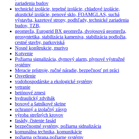
zariadenia budov
technické izolácie, tepelné izolácie, chladové izolácie,
akustické izolácie, penové sklo, FOAMGLAS, suchá
výstavba, kazetové stropy, podhľady, technické zariadenia
budov, TZB,
geomreža, Eurogrid BX geomreža, dvojosová geomreža,
geosyntetika, stabilizácia kameniva, stabilizácia podložia,
cestné stavby, parkoviská
Nosné konštrukcie, murivo
Kotvenie
Požiarna signalizácia, dymový alarm, plynové výstražné
systémy
Meracie prístroje, ručné náradie, bezpečnosť pri práci
Osvetlenie
vodohospodárske a ekologické systémy
vetranie
betónové zmesi
hydraulický zdvihák
boxové a šatníkové skrine
ochranný a izolačný zásyp
výroba strešných krovov
fasády, čistenie fasád
bezpečnostné systémy, požiarna sidnalizácia
komunálna technika, komunikácie
požiarna ochrana,požiarne systémy