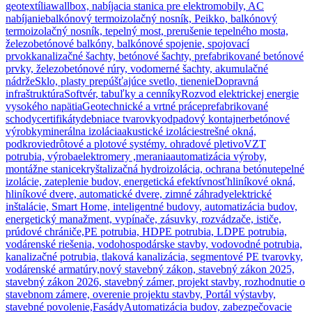
geotextília
wallbox, nabíjacia stanica pre elektromobily, AC
nabíjanie
balkónový termoizolačný nosník, Peikko, balkónový
termoizolačný nosník, tepelný most, prerušenie tepelného mosta,
železobetónové balkóny, balkónové spojenie, spojovací
prvok
kanalizačné šachty, betónové šachty, prefabrikované betónové
prvky, železobetónové rúry, vodomerné šachty, akumulačné
nádrže
Sklo, plasty prepúšťajúce svetlo, tienenie
Dopravná
infraštruktúra
Softvér, tabuľky a cenníky
Rozvod elektrickej energie
vysokého napätia
Geotechnické a vrtné práce
prefabrikované
schody
certifikáty
debniace tvarovky
odpadový kontajner
betónové
výrobky
minerálna izolácia
akustické izolácie
strešné okná,
podkrovie
drôtové a plotové systémy. ohradové pletivo
VZT
potrubia, výroba
elektromery ,merania
automatizácia výroby,
montážne stanice
kryštalizačná hydroizolácia, ochrana betónu
tepelné
izolácie, zateplenie budov, energetická efektívnosť
hliníkové okná,
hliníkové dvere, automatické dvere, zimné záhrady
elektrické
inštalácie, Smart Home, inteligentné budovy, automatizácia budov,
energetický manažment, vypínače, zásuvky, rozvádzače, ističe,
prúdové chrániče,
PE potrubia, HDPE potrubia, LDPE potrubia,
vodárenské riešenia, vodohospodárske stavby, vodovodné potrubia,
kanalizačné potrubia, tlaková kanalizácia, segmentové PE tvarovky,
vodárenské armatúry,
nový stavebný zákon, stavebný zákon 2025,
stavebný zákon 2026, stavebný zámer, projekt stavby, rozhodnutie o
stavebnom zámere, overenie projektu stavby, Portál výstavby,
stavebné povolenie,
Fasády
Automatizácia budov, zabezpečovacie