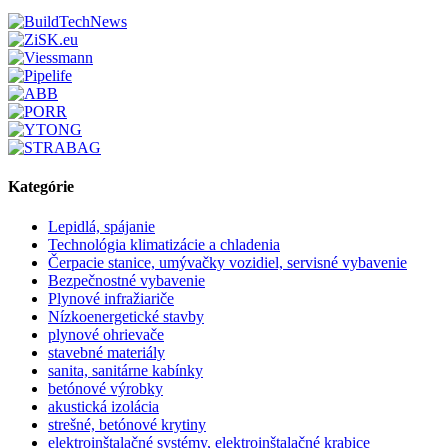
Kategórie
Lepidlá, spájanie
Technológia klimatizácie a chladenia
Čerpacie stanice, umývačky vozidiel, servisné vybavenie
Bezpečnostné vybavenie
Plynové infražiariče
Nízkoenergetické stavby
plynové ohrievače
stavebné materiály
sanita, sanitárne kabínky
betónové výrobky
akustická izolácia
strešné, betónové krytiny
elektroinštalačné systémy, elektroinštalačné krabice