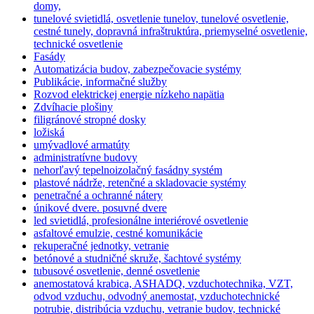
domy,
tunelové svietidlá, osvetlenie tunelov, tunelové osvetlenie,
cestné tunely, dopravná infraštruktúra, priemyselné osvetlenie,
technické osvetlenie
Fasády
Automatizácia budov, zabezpečovacie systémy
Publikácie, informačné služby
Rozvod elektrickej energie nízkeho napätia
Zdvíhacie plošiny
filigránové stropné dosky
ložiská
umývadlové armatúty
administratívne budovy
nehorľavý tepelnoizolačný fasádny systém
plastové nádrže, retenčné a skladovacie systémy
penetračné a ochranné nátery
únikové dvere. posuvné dvere
led svietidlá, profesionálne interiérové osvetlenie
asfaltové emulzie, cestné komunikácie
rekuperačné jednotky, vetranie
betónové a studničné skruže, šachtové systémy
tubusové osvetlenie, denné osvetlenie
anemostatová krabica, ASHADQ, vzduchotechnika, VZT,
odvod vzduchu, odvodný anemostat, vzduchotechnické
potrubie, distribúcia vzduchu, vetranie budov, technické