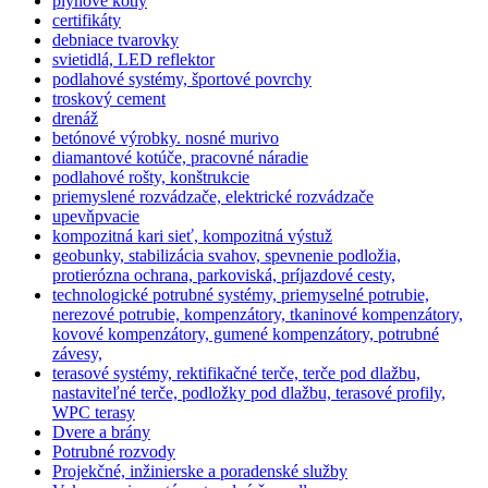
plynové kotly
certifikáty
debniace tvarovky
svietidlá, LED reflektor
podlahové systémy, športové povrchy
troskový cement
drenáž
betónové výrobky. nosné murivo
diamantové kotúče, pracovné náradie
podlahové rošty, konštrukcie
priemyslené rozvádzače, elektrické rozvádzače
upevňpvacie
kompozitná kari sieť, kompozitná výstuž
geobunky, stabilizácia svahov, spevnenie podložia,
protierózna ochrana, parkoviská, príjazdové cesty,
technologické potrubné systémy, priemyselné potrubie,
nerezové potrubie, kompenzátory, tkaninové kompenzátory,
kovové kompenzátory, gumené kompenzátory, potrubné
závesy,
terasové systémy, rektifikačné terče, terče pod dlažbu,
nastaviteľné terče, podložky pod dlažbu, terasové profily,
WPC terasy
Dvere a brány
Potrubné rozvody
Projekčné, inžinierske a poradenské služby