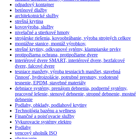
odpadový kontajner
betónové dlažby
architekotnické služby
strešná krytina
kovovýroba, služby
nivelačné a stierkové hmoty
strojárske riešenia, kovoobrábanie, výroba strojných celkov
montážne stanice, montáž výrobkov,
strešné krytiny, odkvapové sytémy, klampiarske prvky
protipožiarna ochrana, protipožiarne dvere
interiérové dvere SMART, interiérové dvere, bezfalcové
dvere, falcové dvere
tesniace manžety, výroba tesniacich manžiet, stavebná
činnosť, hydroizolácie, potrubné prestupy, vodotesné
tesnenie, EPDM, stavebné materiály
debniace systémy, prenájom debnenia, podperné systémy,
pracovné lešenie, stenové debnenie, stropné debnenie, mostné
debnenie
Podlahy, obklady, podlahové krytiny
Technológia bazénu a wellness
Finančné a poisťovacie služby
Vykurovacie systémy elektro
Podlahy
vencový uholník ISO
ubytovanie