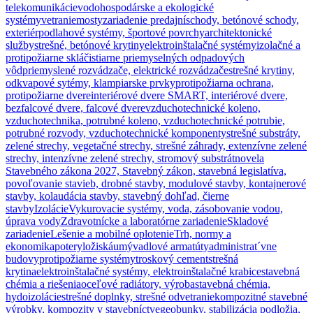
telekomunikácie
vodohospodárske a ekologické
systémy
vetranie
mosty
zariadenie predajní
schody, betónové schody,
exteriér
podlahové systémy, športové povrchy
architektonické
služby
strešné, betónové krytiny
elektroinštalačné systémy
izolačné a
protipožiarne sklá
čistiarne priemyselných odpadových
vôd
priemyslené rozvádzače, elektrické rozvádzače
strešné krytiny,
odkvapové sytémy, klampiarske prvky
protipožiarna ochrana,
protipožiarne dvere
interiérové dvere SMART, interiérové dvere,
bezfalcové dvere, falcové dvere
vzduchotechnické koleno,
vzduchotechnika, potrubné koleno, vzduchotechnické potrubie,
potrubné rozvody, vzduchotechnické komponenty
strešné substráty,
zelené strechy, vegetačné strechy, strešné záhrady, extenzívne zelené
strechy, intenzívne zelené strechy, stromový substrát
novela
Stavebného zákona 2027, Stavebný zákon, stavebná legislatíva,
povoľovanie stavieb, drobné stavby, modulové stavby, kontajnerové
stavby, kolaudácia stavby, stavebný dohľad, čierne
stavby
Izolácie
Vykurovacie systémy, voda, zásobovanie vodou,
úprava vody
Zdravotnícke a laboratórne zariadenie
Skladové
zariadenie
Lešenie a mobilné oplotenie
Trh, normy a
ekonomika
potery
ložiská
umývadlové armatúty
administrat´vne
budovy
protipožiarne systémy
troskový cement
strešná
krytina
elektroinštalačné systémy, elektroinštalačné krabice
stavebná
chémia a riešenia
oceľové radiátory, výroba
stavebná chémia,
hydoizolácie
strešné doplnky, strešné odvetranie
kompozitné stavebné
výrobky, kompozity v stavebníctve
geobunky, stabilizácia podložia,