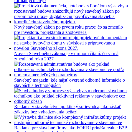
formálnych chýb
Nový stavebný zákon po prvom roku praxe: čo sa zmenilo
pre investora, projektanta a zhotoviteľa
Novela Stavebného zákona je v druhom čítaní: čo sa má
zmeniť od roku 2027
Stavebný magazín: kde nájsť overené odborné informácie o
stavbách a technológiách
Reklama v stavebníctve: praktický sprievodca, ako získať
zákazky bez vyhadzovania peňazí
Reklama pre stavebné firmy: ako FORBI prináša reálne B2B