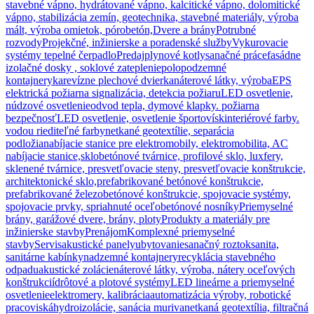
stavebné vápno, hydrátované vápno, kalcitické vápno, dolomitické
vápno, stabilizácia zemín, geotechnika, stavebné materiály, výroba
mált, výroba omietok, pórobetón,
Dvere a brány
Potrubné
rozvody
Projekčné, inžinierske a poradenské služby
Vykurovacie
systémy tepelné čerpadlo
Predaj
plynové kotly
sanačné práce
fasádne
izolačné dosky , soklové zateplenie
polopodzemné
kontajnery
ka
revízne plechové dvierka
náterové látky, výroba
EPS
elektrická požiarna signalizácia, detekcia požiaru
LED osvetlenie,
núdzové osvetlenie
odvod tepla, dymové klapky. požiarna
bezpečnosť
LED osvetlenie, osvetlenie športovísk
interiérové farby.
vodou riediteľné farby
netkané geotextílie, separácia
podložia
nabíjacie stanice pre elektromobily, elektromobilita, AC
nabíjacie stanice,
sklobetónové tvárnice, profilové sklo, luxfery,
sklenené tvárnice, presvetľovacie steny, presvetľovacie konštrukcie,
architektonické sklo,
prefabrikované betónové konštrukcie,
prefabrikované železobetónové konštrukcie, spojovacie systémy,
spojovacie prvky, spriahnuté oceľobetónové nosníky
Priemyselné
brány, garážové dvere, brány, ploty
Produkty a materiály pre
inžinierske stavby
Prenájom
Komplexné priemyselné
stavby
Servis
akustické panely
ubytovanie
sanačný roztok
sanita,
sanitárne kabínky
nadzemné kontajnery
recyklácia stavebného
odpadu
akustické zolácie
náterové látky, výroba, nátery oceľových
konštrukcií
drôtové a plotové systémy
LED lineárne a priemyselné
osvetlenie
elektromery, kalibrácia
automatizácia výroby, robotické
pracoviská
hydroizolácie, sanácia muriva
netkaná geotextília, filtračná