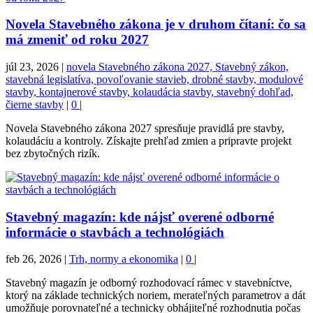
Novela Stavebného zákona je v druhom čítaní: čo sa
má zmeniť od roku 2027
júl 23, 2026
|
novela Stavebného zákona 2027, Stavebný zákon,
stavebná legislatíva, povoľovanie stavieb, drobné stavby, modulové
stavby, kontajnerové stavby, kolaudácia stavby, stavebný dohľad,
čierne stavby
|
0
|
Novela Stavebného zákona 2027 spresňuje pravidlá pre stavby,
kolaudáciu a kontroly. Získajte prehľad zmien a pripravte projekt
bez zbytočných rizík.
Stavebný magazín: kde nájsť overené odborné
informácie o stavbách a technológiách
feb 26, 2026
|
Trh, normy a ekonomika
|
0
|
Stavebný magazín je odborný rozhodovací rámec v stavebníctve,
ktorý na základe technických noriem, merateľných parametrov a dát
umožňuje porovnateľné a technicky obhájiteľné rozhodnutia počas