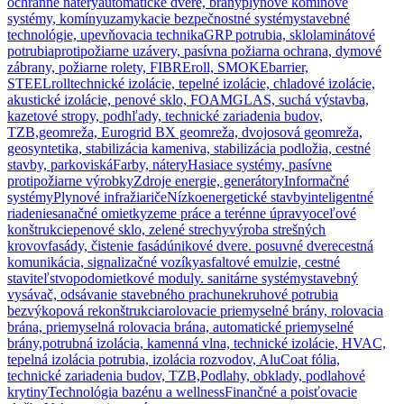
ochranné nátery
automatické dvere, brány
plynové komínové
systémy, komíny
uzamykacie bezpečnostné systémy
stavebné
technológie, upevňovacia technika
GRP potrubia, sklolaminátové
potrubia
protipožiarne uzávery, pasívna požiarna ochrana, dymové
zábrany, požiarne rolety, FIBREroll, SMOKEbarrier,
STEELroll
technické izolácie, tepelné izolácie, chladové izolácie,
akustické izolácie, penové sklo, FOAMGLAS, suchá výstavba,
kazetové stropy, podhľady, technické zariadenia budov,
TZB,
geomreža, Eurogrid BX geomreža, dvojosová geomreža,
geosyntetika, stabilizácia kameniva, stabilizácia podložia, cestné
stavby, parkoviská
Farby, nátery
Hasiace systémy, pasívne
protipožiarne výrobky
Zdroje energie, generátory
Informačné
systémy
Plynové infražiariče
Nízkoenergetické stavby
inteligentné
riadenie
sanačné omietky
zeme práce a terénne úpravy
oceľové
konštrukcie
penové sklo, zelené strechy
výroba strešných
krovov
fasády, čistenie fasád
únikové dvere. posuvné dvere
cestná
komunikácia, signalizačné vozíky
asfaltové emulzie, cestné
staviteľstvo
podomietkové moduly. sanitárne systémy
stavebný
vysávač, odsávanie stavebného prachu
nekruhové potrubia
bezvýkopová rekonštrukcia
rolovacie priemyselné brány, rolovacia
brána, priemyselná rolovacia brána, automatické priemyselné
brány,
potrubná izolácia, kamenná vlna, technické izolácie, HVAC,
tepelná izolácia potrubia, izolácia rozvodov, AluCoat fólia,
technické zariadenia budov, TZB,
Podlahy, obklady, podlahové
krytiny
Technológia bazénu a wellness
Finančné a poisťovacie