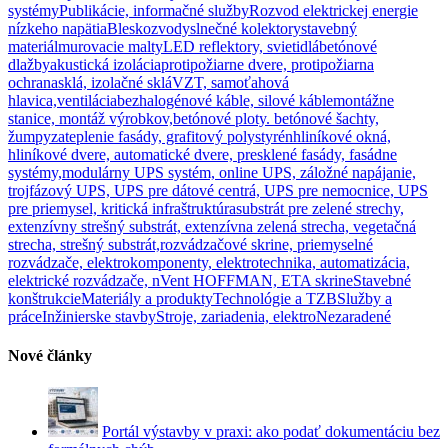
systémy
Publikácie, informačné služby
Rozvod elektrickej energie
nízkeho napätia
Bleskozvody
slnečné kolektory
stavebný
materiál
murovacie malty
LED reflektory, svietidlá
betónové
dlažby
akustická izolácia
protipožiarne dvere, protipožiarna
ochrana
sklá, izolačné sklá
VZT, samoťahová
hlavica,ventilácia
bezhalogénové káble, silové káble
montážne
stanice, montáž výrobkov,
betónové ploty. betónové šachty,
žumpy
zateplenie fasády, grafitový polystyrén
hliníkové okná,
hliníkové dvere, automatické dvere, presklené fasády, fasádne
systémy,
modulárny UPS systém, online UPS, záložné napájanie,
trojfázový UPS, UPS pre dátové centrá, UPS pre nemocnice, UPS
pre priemysel, kritická infraštruktúra
substrát pre zelené strechy,
extenzívny strešný substrát, extenzívna zelená strecha, vegetačná
strecha, strešný substrát,
rozvádzačové skrine, priemyselné
rozvádzače, elektrokomponenty, elektrotechnika, automatizácia,
elektrické rozvádzače, nVent HOFFMAN, ETA skrine
Stavebné
konštrukcie
Materiály a produkty
Technológie a TZB
Služby a
práce
Inžinierske stavby
Stroje, zariadenia, elektro
Nezaradené
Nové články
Portál výstavby v praxi: ako podať dokumentáciu bez