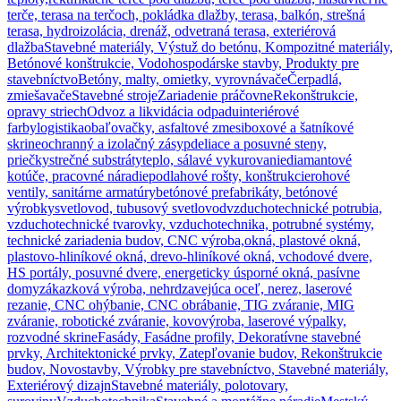
terče, terasa na terčoch, pokládka dlažby, terasa, balkón, strešná
terasa, hydroizolácia, drenáž, odvetraná terasa, exteriérová
dlažba
Stavebné materiály, Výstuž do betónu, Kompozitné materiály,
Betónové konštrukcie, Vodohospodárske stavby, Produkty pre
stavebníctvo
Betóny, malty, omietky, vyrovnávače
Čerpadlá,
zmiešavače
Stavebné stroje
Zariadenie práčovne
Rekonštrukcie,
opravy striech
Odvoz a likvidácia odpadu
interiérové
farby
logistika
obaľovačky, asfaltové zmesi
boxové a šatníkové
skrine
ochranný a izolačný zásyp
deliace a posuvné steny,
priečky
strečné substráty
teplo, sálavé vykurovanie
diamantové
kotúče, pracovné náradie
podlahové rošty, konštrukcie
rohové
ventily, sanitárne armatúry
betónové prefabrikáty, betónové
výrobky
svetlovod, tubusový svetlovod
vzduchotechnické potrubia,
vzduchotechnické tvarovky, vzduchotechnika, potrubné systémy,
technické zariadenia budov, CNC výroba,
okná, plastové okná,
plastovo-hliníkové okná, drevo-hliníkové okná, vchodové dvere,
HS portály, posuvné dvere, energeticky úsporné okná, pasívne
domy
zákazková výroba, nehrdzavejúca oceľ, nerez, laserové
rezanie, CNC ohýbanie, CNC obrábanie, TIG zváranie, MIG
zváranie, robotické zváranie, kovovýroba, laserové výpalky,
rozvodné skrine
Fasády, Fasádne profily, Dekoratívne stavebné
prvky, Architektonické prvky, Zatepľovanie budov, Rekonštrukcie
budov, Novostavby, Výrobky pre stavebníctvo, Stavebné materiály,
Exteriérový dizajn
Stavebné materiály, polotovary,