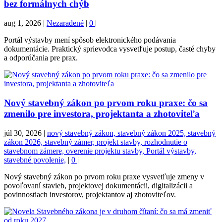
bez formálnych chýb
aug 1, 2026
|
Nezaradené
|
0
|
Portál výstavby mení spôsob elektronického podávania
dokumentácie. Praktický sprievodca vysvetľuje postup, časté chyby
a odporúčania pre prax.
Nový stavebný zákon po prvom roku praxe: čo sa
zmenilo pre investora, projektanta a zhotoviteľa
júl 30, 2026
|
nový stavebný zákon, stavebný zákon 2025, stavebný
zákon 2026, stavebný zámer, projekt stavby, rozhodnutie o
stavebnom zámere, overenie projektu stavby, Portál výstavby,
stavebné povolenie,
|
0
|
Nový stavebný zákon po prvom roku praxe vysvetľuje zmeny v
povoľovaní stavieb, projektovej dokumentácii, digitalizácii a
povinnostiach investorov, projektantov aj zhotoviteľov.