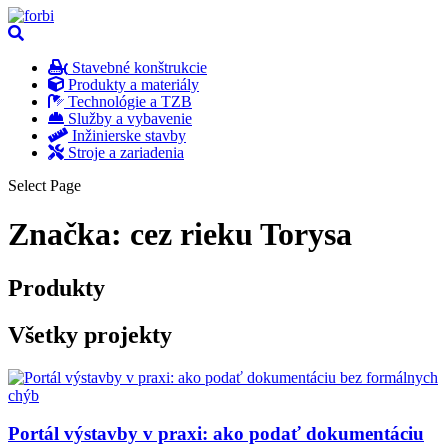
Stavebné konštrukcie
Produkty a materiály
Technológie a TZB
Služby a vybavenie
Inžinierske stavby
Stroje a zariadenia
Select Page
Značka:
cez rieku Torysa
Produkty
Všetky projekty
Portál výstavby v praxi: ako podať dokumentáciu