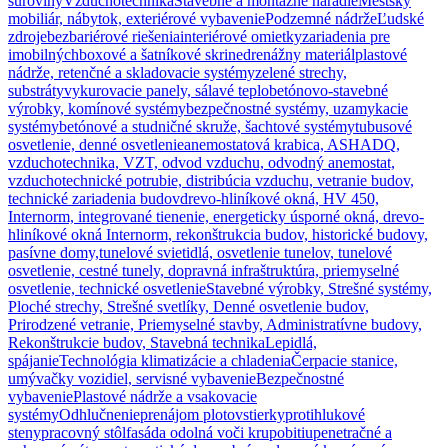
suroviny
Vzduchotechnika
Stavebné a montážne náradie
Mestský
mobiliár, nábytok, exteriérové vybavenie
Podzemné nádrže
Ľudské
zdroje
bezbariérové riešenia
interiérové omietky
zariadenia pre
imobilných
boxové a šatníkové skrine
drenážny materiál
plastové
nádrže, retenčné a skladovacie systémy
zelené strechy,
substráty
vykurovacie panely, sálavé teplo
betónovo-stavebné
výrobky, komínové systémy
bezpečnostné systémy, uzamykacie
systémy
betónové a studničné skruže, šachtové systémy
tubusové
osvetlenie, denné osvetlenie
anemostatová krabica, ASHADQ,
vzduchotechnika, VZT, odvod vzduchu, odvodný anemostat,
vzduchotechnické potrubie, distribúcia vzduchu, vetranie budov,
technické zariadenia budov
drevo-hliníkové okná, HV 450,
Internorm, integrované tienenie, energeticky úsporné okná, drevo-
hliníkové okná Internorm, rekonštrukcia budov, historické budovy,
pasívne domy,
tunelové svietidlá, osvetlenie tunelov, tunelové
osvetlenie, cestné tunely, dopravná infraštruktúra, priemyselné
osvetlenie, technické osvetlenie
Stavebné výrobky, Strešné systémy,
Ploché strechy, Strešné svetlíky, Denné osvetlenie budov,
Prirodzené vetranie, Priemyselné stavby, Administratívne budovy,
Rekonštrukcie budov, Stavebná technika
Lepidlá,
spájanie
Technológia klimatizácie a chladenia
Čerpacie stanice,
umývačky vozidiel, servisné vybavenie
Bezpečnostné
vybavenie
Plastové nádrže a vsakovacie
systémy
Odhlučnenie
prenájom plotov
stierky
protihlukové
steny
pracovný stôl
fasáda odolná voči krupobitiu
penetračné a