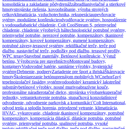
konsolidácia a zakladanie pôdy
drenáž
zábradlia
nivelačné a stierkové
hmoty
strojárske riešenia, kovoobrábanie, výroba strojných
celkov
klimatizácia, vzduchotechnika, rekuperácia
upevňovacie
sytémy, modulárne konštrukcie
odvodňovacie systémy. hospodárenie
s vodou
adiabatické chladenie, Colt CoolStream S, priemyselné
chladenie, chladenie výrobných hál
technologické potrubné systémy,
priemyselné potrubie, nerezové potrubie, kompenzátory, tkaninové
kompenzátory, kovové kompenzátory, gumené kompenzátory,
potrubné závesy,
terasové systémy, rektifikačné terče, terče pod
dlažbu, nastaviteľné terče, podložky pod dlažbu, terasové profily,
WPC terasy
Stavebné materiály, Betónové konštrukcie, Výstuž
betónu, Výrobcovia pre stavebníctvo
Montované budovy,
kontajnery
Vodovodné batérie, sanitárne výrobky, hygienické
systémy
Debnenie, podpery
Zariadenie pre šport a ihriská
Škárovacie
hmoty
Školenia
rezanie betónu
prenájom mobilných WC
nehorľavý
tepelnoizolačný fasádny systém
vodoodolný keramický lak
strešné
substráty
betónové výrobky. nosné murivo
abrazívne kouče,
profesionálne náradie
rotačné dielce, strojárska výroba
rekuperačné
jednotky, vetranie
kotvenie potrubia, stupačková konzola
líniové
odvodnenie, odvodnenie parkovísk a komunikáci´
Colt International,
odvod tepla a splodín horenia, prirodzené vetranie, klimatizácia,
HVAC, vykurovanie, chladenie,
tkaninové kompenzátory, potrubné
kompenzátory, kompenzácia dilatácií, dilatácie potrubia, potrubné
systémy, priemyselné potrubia, spalinové potrubia, vysoké
teploty,
rektifikačné terče pod dlažbu, terče pod dlažbu, nastaviteľné