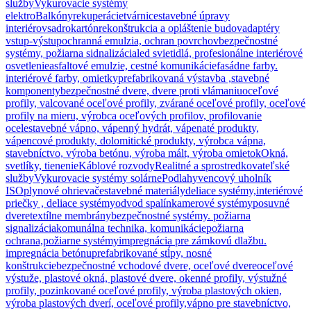
služby
Vykurovacie systémy
elektro
Balkóny
rekuperácie
tvárnice
stavebné úpravy
interiérov
sadrokartón
rekonštrukcia a opláštenie budov
adaptéry
vstup-výstup
ochranná emulzia, ochran povrchov
bezpečnostné
systémy, požiarna sidnalizácia
led svietidlá, profesionálne interiérové
osvetlenie
asfaltové emulzie, cestné komunikácie
fasádne farby.
interiérové farby, omietky
prefabrikovaná výstavba ,stavebné
komponenty
bezpečnostné dvere, dvere proti vlámaniu
oceľové
profily, valcované oceľové profily, zvárané oceľové profily, oceľové
profily na mieru, výrobca oceľových profilov, profilovanie
ocele
stavebné vápno, vápenný hydrát, vápenaté produkty,
vápencové produkty, dolomitické produkty, výrobca vápna,
stavebníctvo, výroba betónu, výroba mált, výroba omietok
Okná,
svetlíky, tienenie
Káblové rozvody
Realitné a sprostredkovateľské
služby
Vykurovacie systémy solárne
Podlahy
vencový uholník
ISO
plynové ohrievače
stavebné materiály
deliace systémy,interiérové
priečky , deliace systémy
odvod spalín
kamerové systémy
posuvné
dvere
textílne membrány
bezpečnostné systémy. požiarna
signalizácia
komunálna technika, komunikácie
požiarna
ochrana,požiarne systémy
impregnácia pre zámkovú dlažbu.
impregnácia betónu
prefabrikované stĺpy, nosné
konštrukcie
bezpečnostné vchodové dvere, oceľové dvere
oceľové
výstuže, plastové okná, plastové dvere, okenné profily, výstužné
profily, pozinkované oceľové profily, výroba plastových okien,
výroba plastových dverí, oceľové profily,
vápno pre stavebníctvo,