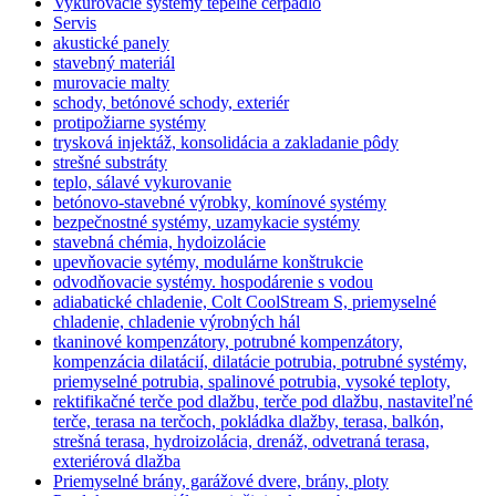
Vykurovacie systémy tepelné čerpadlo
Servis
akustické panely
stavebný materiál
murovacie malty
schody, betónové schody, exteriér
protipožiarne systémy
trysková injektáž, konsolidácia a zakladanie pôdy
strešné substráty
teplo, sálavé vykurovanie
betónovo-stavebné výrobky, komínové systémy
bezpečnostné systémy, uzamykacie systémy
stavebná chémia, hydoizolácie
upevňovacie sytémy, modulárne konštrukcie
odvodňovacie systémy. hospodárenie s vodou
adiabatické chladenie, Colt CoolStream S, priemyselné
chladenie, chladenie výrobných hál
tkaninové kompenzátory, potrubné kompenzátory,
kompenzácia dilatácií, dilatácie potrubia, potrubné systémy,
priemyselné potrubia, spalinové potrubia, vysoké teploty,
rektifikačné terče pod dlažbu, terče pod dlažbu, nastaviteľné
terče, terasa na terčoch, pokládka dlažby, terasa, balkón,
strešná terasa, hydroizolácia, drenáž, odvetraná terasa,
exteriérová dlažba
Priemyselné brány, garážové dvere, brány, ploty