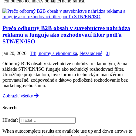
jednotného technicky obhájiteľného rámca.
Prečo odborný B2B obsah v stavebníctve nahrádza
reklamu a funguje ako rozhodovací filter podľa
STN/EN/ISO
jan 20, 2026
|
Trh, normy a ekonomika
,
Nezaradené
|
0
|
Odborný B2B obsah v stavebníctve nahrádza reklamu tým, že na
základe STN/EN/ISO funguje ako technický rozhodovací filter.
Umožňuje projektantom, investorom a technickým manažérom
porovnateľné, zodpovedné a dátovo podložené rozhodovanie bez
marketingového šumu.
Zobraziť všetky
Search
Hľadať:
When autocomplete results are available use up and down arrows to