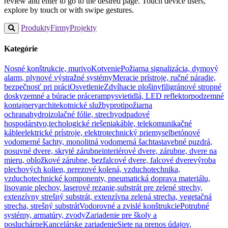
review and enter to go to the desired page. Touch device users,
explore by touch or with swipe gestures.
Produkty
Firmy
Projekty
Kategórie
Nosné konštrukcie, murivo
Kotvenie
Požiarna signalizácia, dymový
alarm, plynové výstražné systémy
Meracie prístroje, ručné náradie,
bezpečnosť pri práci
Osvetlenie
Zdvíhacie plošiny
filigránové stropné
dosky
zemné a búracie práce
rampy
svietidlá, LED reflektor
podzemné
kontajnery
architekotnické služby
protipožiarna
ochrana
hydroizolačné fólie, strechy
odpadové
hospodárstvo,techologické riešenia
káble, telekomunikačné
káble
elektrické prístroje, elektrotechnický priemysel
betónové
vodomerné šachty, monolitná vodomerná šachta
stavebné puzdrá,
posuvné dvere, skryté zárubne
interiérové dvere, zárubne, dvere na
mieru, obložkové zárubne, bezfalcové dvere, falcové dvere
výroba
plechových kolien, nerezové kolená, vzduchotechnika,
vzduchotechnické komponenty, pneumatická doprava materiálu,
lisovanie plechov, laserové rezanie,
substrát pre zelené strechy,
extenzívny strešný substrát, extenzívna zelená strecha, vegetačná
strecha, strešný substrát
Vodorovné a zvislé konštrukcie
Potrubné
systémy, armatúry, zvody
Zariadenie pre školy a
posluchárne
Kancelárske zariadenie
Siete na prenos údajov,