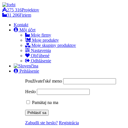
275 316
Projektov
31 206
Firiem
Kontakt
Môj účet
Moje firmy
Moje produkty
Moje skupiny produktov
Nastavenia
Obľúbené
Odhlásenie
Prihlásenie
Používateľské meno
Heslo
Pamätaj na ma
Zabudli ste heslo?
Registrácia