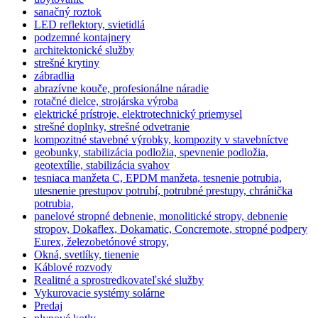
sanačný roztok
LED reflektory, svietidlá
podzemné kontajnery
architektonické služby
strešné krytiny
zábradlia
abrazívne kouče, profesionálne náradie
rotačné dielce, strojárska výroba
elektrické prístroje, elektrotechnický priemysel
strešné doplnky, strešné odvetranie
kompozitné stavebné výrobky, kompozity v stavebníctve
geobunky, stabilizácia podložia, spevnenie podložia,
geotextílie, stabilizácia svahov
tesniaca manžeta C, EPDM manžeta, tesnenie potrubia,
utesnenie prestupov potrubí, potrubné prestupy, chránička
potrubia,
panelové stropné debnenie, monolitické stropy, debnenie
stropov, Dokaflex, Dokamatic, Concremote, stropné podpery
Eurex, železobetónové stropy,
Okná, svetlíky, tienenie
Káblové rozvody
Realitné a sprostredkovateľské služby
Vykurovacie systémy solárne
Predaj