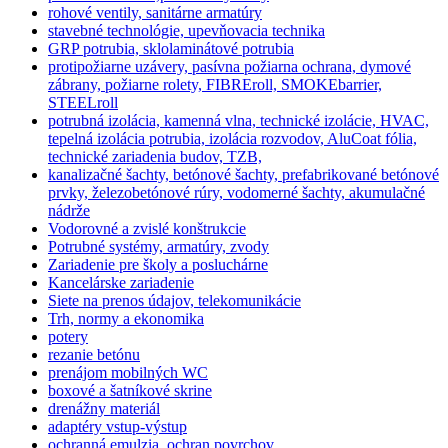
rohové ventily, sanitárne armatúry
stavebné technológie, upevňovacia technika
GRP potrubia, sklolaminátové potrubia
protipožiarne uzávery, pasívna požiarna ochrana, dymové
zábrany, požiarne rolety, FIBREroll, SMOKEbarrier,
STEELroll
potrubná izolácia, kamenná vlna, technické izolácie, HVAC,
tepelná izolácia potrubia, izolácia rozvodov, AluCoat fólia,
technické zariadenia budov, TZB,
kanalizačné šachty, betónové šachty, prefabrikované betónové
prvky, železobetónové rúry, vodomerné šachty, akumulačné
nádrže
Vodorovné a zvislé konštrukcie
Potrubné systémy, armatúry, zvody
Zariadenie pre školy a posluchárne
Kancelárske zariadenie
Siete na prenos údajov, telekomunikácie
Trh, normy a ekonomika
potery
rezanie betónu
prenájom mobilných WC
boxové a šatníkové skrine
drenážny materiál
adaptéry vstup-výstup
ochranná emulzia, ochran povrchov