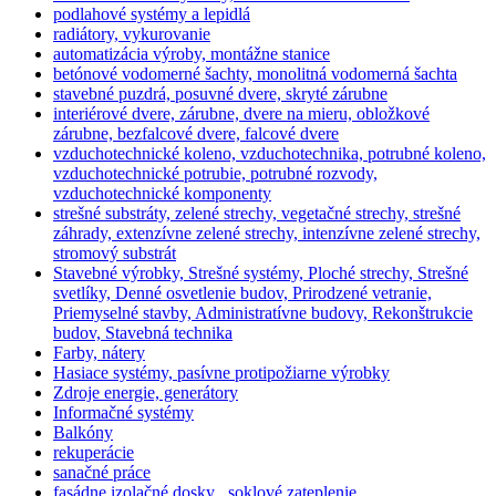
podlahové systémy a lepidlá
radiátory, vykurovanie
automatizácia výroby, montážne stanice
betónové vodomerné šachty, monolitná vodomerná šachta
stavebné puzdrá, posuvné dvere, skryté zárubne
interiérové dvere, zárubne, dvere na mieru, obložkové
zárubne, bezfalcové dvere, falcové dvere
vzduchotechnické koleno, vzduchotechnika, potrubné koleno,
vzduchotechnické potrubie, potrubné rozvody,
vzduchotechnické komponenty
strešné substráty, zelené strechy, vegetačné strechy, strešné
záhrady, extenzívne zelené strechy, intenzívne zelené strechy,
stromový substrát
Stavebné výrobky, Strešné systémy, Ploché strechy, Strešné
svetlíky, Denné osvetlenie budov, Prirodzené vetranie,
Priemyselné stavby, Administratívne budovy, Rekonštrukcie
budov, Stavebná technika
Farby, nátery
Hasiace systémy, pasívne protipožiarne výrobky
Zdroje energie, generátory
Informačné systémy
Balkóny
rekuperácie
sanačné práce
fasádne izolačné dosky , soklové zateplenie