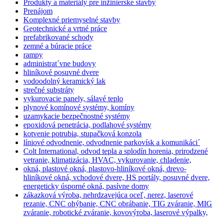
Produkty a materiály pre inžinierske stavby
Prenájom
Komplexné priemyselné stavby
Geotechnické a vrtné práce
prefabrikované schody
zemné a búracie práce
rampy
administrat´vne budovy
hliníkové posuvné dvere
vodoodolný keramický lak
strečné substráty
vykurovacie panely, sálavé teplo
plynové komínové systémy, komíny
uzamykacie bezpečnostné systémy
epoxidová penetrácia, podlahové systémy
kotvenie potrubia, stupačková konzola
líniové odvodnenie, odvodnenie parkovísk a komunikáci´
Colt International, odvod tepla a splodín horenia, prirodzené
vetranie, klimatizácia, HVAC, vykurovanie, chladenie,
okná, plastové okná, plastovo-hliníkové okná, drevo-
hliníkové okná, vchodové dvere, HS portály, posuvné dvere,
energeticky úsporné okná, pasívne domy
zákazková výroba, nehrdzavejúca oceľ, nerez, laserové
rezanie, CNC ohýbanie, CNC obrábanie, TIG zváranie, MIG
zváranie, robotické zváranie, kovovýroba, laserové výpalky,