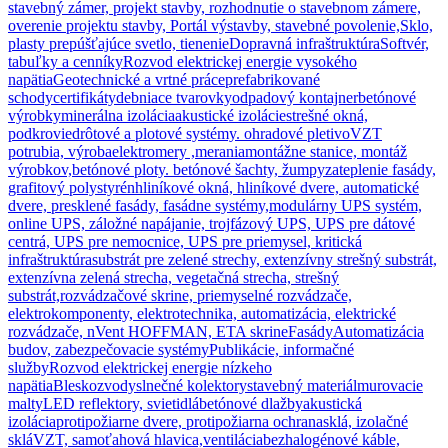
stavebný zámer, projekt stavby, rozhodnutie o stavebnom zámere,
overenie projektu stavby, Portál výstavby, stavebné povolenie,
Sklo,
plasty prepúšťajúce svetlo, tienenie
Dopravná infraštruktúra
Softvér,
tabuľky a cenníky
Rozvod elektrickej energie vysokého
napätia
Geotechnické a vrtné práce
prefabrikované
schody
certifikáty
debniace tvarovky
odpadový kontajner
betónové
výrobky
minerálna izolácia
akustické izolácie
strešné okná,
podkrovie
drôtové a plotové systémy. ohradové pletivo
VZT
potrubia, výroba
elektromery ,merania
montážne stanice, montáž
výrobkov,
betónové ploty. betónové šachty, žumpy
zateplenie fasády,
grafitový polystyrén
hliníkové okná, hliníkové dvere, automatické
dvere, presklené fasády, fasádne systémy,
modulárny UPS systém,
online UPS, záložné napájanie, trojfázový UPS, UPS pre dátové
centrá, UPS pre nemocnice, UPS pre priemysel, kritická
infraštruktúra
substrát pre zelené strechy, extenzívny strešný substrát,
extenzívna zelená strecha, vegetačná strecha, strešný
substrát,
rozvádzačové skrine, priemyselné rozvádzače,
elektrokomponenty, elektrotechnika, automatizácia, elektrické
rozvádzače, nVent HOFFMAN, ETA skrine
Fasády
Automatizácia
budov, zabezpečovacie systémy
Publikácie, informačné
služby
Rozvod elektrickej energie nízkeho
napätia
Bleskozvody
slnečné kolektory
stavebný materiál
murovacie
malty
LED reflektory, svietidlá
betónové dlažby
akustická
izolácia
protipožiarne dvere, protipožiarna ochrana
sklá, izolačné
sklá
VZT, samoťahová hlavica,ventilácia
bezhalogénové káble,