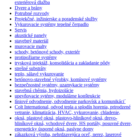
exteriérová dlažba
Dvere a brány
Potrubné rozvody
Projekčné, inžinierske a poradenské služby
Vykurovacie systémy tepelné čerpadlo
Servis
akustické panely
stavebný materiál
murovacie malty
schody, betónové schody, exteriér
protipožiarne systémy
trysková injektáž, konsolidácia a zakladanie pôdy
strešné substráty
teplo, sálavé vykurovanie
betónovo-stavebné výrobky, komínové systémy
bezpečnostné systémy, uzamykacie systémy
stavebná chémia, hydoizolácie
upevňovacie sytémy, modulárne konštrukcie
líniové odvodnenie, odvodnenie parkovísk a komunikáci´
Colt International, odvod tepla a splodín horenia, prirodzené
vetranie, klimatizácia, HVAC, vykurovanie, chladenie,
okná, plastové okná, plastovo-hliníkové okná, drevo-
hliníkové okná, vchodové dvere, HS portály, posuvné dvere,
energeticky úsporné okná, pasívne domy
zákazková výroba, nehrdzavejúca oceľ, nerez, laserové