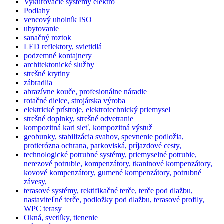
Vykurovacie systémy elektro
Podlahy
vencový uholník ISO
ubytovanie
sanačný roztok
LED reflektory, svietidlá
podzemné kontajnery
architektonické služby
strešné krytiny
zábradlia
abrazívne kouče, profesionálne náradie
rotačné dielce, strojárska výroba
elektrické prístroje, elektrotechnický priemysel
strešné doplnky, strešné odvetranie
kompozitná kari sieť, kompozitná výstuž
geobunky, stabilizácia svahov, spevnenie podložia,
protierózna ochrana, parkoviská, príjazdové cesty,
technologické potrubné systémy, priemyselné potrubie,
nerezové potrubie, kompenzátory, tkaninové kompenzátory,
kovové kompenzátory, gumené kompenzátory, potrubné
závesy,
terasové systémy, rektifikačné terče, terče pod dlažbu,
nastaviteľné terče, podložky pod dlažbu, terasové profily,
WPC terasy
Okná, svetlíky, tienenie