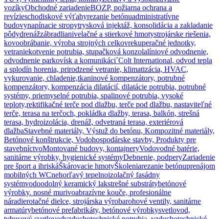
vozíky
Obchodné zariadenie
BOZP, požiarna ochrana a
revízie
schodiskové výťahy
rezanie betónu
administratívne
budovy
napínacie stropy
trysková injektáž, konsolidácia a zakladanie
pôdy
drenáž
zábradlia
nivelačné a stierkové hmoty
strojárske riešenia,
kovoobrábanie, výroba strojných celkov
rekuperačné jednotky,
vetranie
kotvenie potrubia, stupačková konzola
líniové odvodnenie,
odvodnenie parkovísk a komunikáci´
Colt International, odvod tepla
a splodín horenia, prirodzené vetranie, klimatizácia, HVAC,
vykurovanie, chladenie,
tkaninové kompenzátory, potrubné
kompenzátory, kompenzácia dilatácií, dilatácie potrubia, potrubné
systémy, priemyselné potrubia, spalinové potrubia, vysoké
teploty,
rektifikačné terče pod dlažbu, terče pod dlažbu, nastaviteľné
terče, terasa na terčoch, pokládka dlažby, terasa, balkón, strešná
terasa, hydroizolácia, drenáž, odvetraná terasa, exteriérová
dlažba
Stavebné materiály, Výstuž do betónu, Kompozitné materiály,
Betónové konštrukcie, Vodohospodárske stavby, Produkty pre
stavebníctvo
Montované budovy, kontajnery
Vodovodné batérie,
sanitárne výrobky, hygienické systémy
Debnenie, podpery
Zariadenie
pre šport a ihriská
Škárovacie hmoty
Školenia
rezanie betónu
prenájom
mobilných WC
nehorľavý tepelnoizolačný fasádny
systém
vodoodolný keramický lak
strešné substráty
betónové
výrobky. nosné murivo
abrazívne kouče, profesionálne
náradie
rotačné dielce, strojárska výroba
rohové ventily, sanitárne
armatúry
betónové prefabrikáty, betónové výrobky
svetlovod,
tubusový svetlovod
vzduchotechnické potrubia, vzduchotechnické