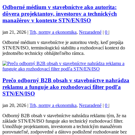
Odborné médium v stavebníctve ako autorita:
dôvera projektantov, investorov a technických
manažérov v kontexte STN/EN/ISO
jan 21, 2026
|
Trh, normy a ekonomika
,
Nezaradené
|
0
|
Odborné médium v stavebníctve je autoritou vtedy, keď prepája
STN/EN/ISO, terminologickú stabilitu a rozhodovací kontext do
jednotného technicky obhájiteľného rámca.
Prečo odborný B2B obsah v stavebníctve nahrádza
reklamu a funguje ako rozhodovací filter podľa
STN/EN/ISO
jan 20, 2026
|
Trh, normy a ekonomika
,
Nezaradené
|
0
|
Odborný B2B obsah v stavebníctve nahrádza reklamu tým, že na
základe STN/EN/ISO funguje ako technický rozhodovací filter.
Umožňuje projektantom, investorom a technickým manažérom
porovnateľné, zodpovedné a dátovo podložené rozhodovanie bez