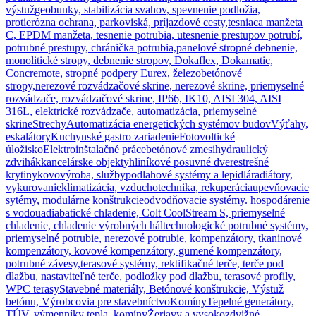
výstuž
geobunky, stabilizácia svahov, spevnenie podložia,
protierózna ochrana, parkoviská, príjazdové cesty,
tesniaca manžeta
C, EPDM manžeta, tesnenie potrubia, utesnenie prestupov potrubí,
potrubné prestupy, chránička potrubia,
panelové stropné debnenie,
monolitické stropy, debnenie stropov, Dokaflex, Dokamatic,
Concremote, stropné podpery Eurex, železobetónové
stropy,
nerezové rozvádzačové skrine, nerezové skrine, priemyselné
rozvádzače, rozvádzačové skrine, IP66, IK10, AISI 304, AISI
316L, elektrické rozvádzače, automatizácia, priemyselné
skrine
Strechy
Automatizácia energetických systémov budov
Výťahy,
eskalátory
Kuchynské gastro zariadenie
Fotovoltické
úložisko
Elektroinštalačné práce
betónové zmesi
hydraulický
zdvihák
kancelárske objekty
hliníkové posuvné dvere
strešné
krytiny
kovovýroba, služby
podlahové systémy a lepidlá
radiátory,
vykurovanie
klimatizácia, vzduchotechnika, rekuperácia
upevňovacie
sytémy, modulárne konštrukcie
odvodňovacie systémy. hospodárenie
s vodou
adiabatické chladenie, Colt CoolStream S, priemyselné
chladenie, chladenie výrobných hál
technologické potrubné systémy,
priemyselné potrubie, nerezové potrubie, kompenzátory, tkaninové
kompenzátory, kovové kompenzátory, gumené kompenzátory,
potrubné závesy,
terasové systémy, rektifikačné terče, terče pod
dlažbu, nastaviteľné terče, podložky pod dlažbu, terasové profily,
WPC terasy
Stavebné materiály, Betónové konštrukcie, Výstuž
betónu, Výrobcovia pre stavebníctvo
Komíny
Tepelné generátory,
TÚV, výmenníky tepla, komíny
Žeriavy a vysokozdvižné