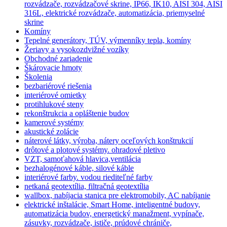
rozvádzače, rozvádzačové skrine, IP66, IK10, AISI 304, AISI
316L, elektrické rozvádzače, automatizácia, priemyselné
skrine
Komíny
Tepelné generátory, TÚV, výmenníky tepla, komíny
Žeriavy a vysokozdvižné vozíky
Obchodné zariadenie
Škárovacie hmoty
Školenia
bezbariérové riešenia
interiérové omietky
protihlukové steny
rekonštrukcia a opláštenie budov
kamerové systémy
akustické zolácie
náterové látky, výroba, nátery oceľových konštrukcií
drôtové a plotové systémy. ohradové pletivo
VZT, samoťahová hlavica,ventilácia
bezhalogénové káble, silové káble
interiérové farby. vodou riediteľné farby
netkaná geotextília, filtračná geotextília
wallbox, nabíjacia stanica pre elektromobily, AC nabíjanie
elektrické inštalácie, Smart Home, inteligentné budovy,
automatizácia budov, energetický manažment, vypínače,
zásuvky, rozvádzače, ističe, prúdové chrániče,