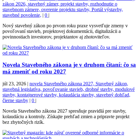
zákon 2026, stavebný zámer, projekt stavby, rozhodnutie o
stavebnom zámere, overenie projektu stavby, Portál výstavby,
stavebné povolenie,
|
0
|
Nový stavebný zákon po prvom roku praxe vysvetľuje zmeny v
povoľovaní stavieb, projektovej dokumentácii, digitalizácii a
povinnostiach investorov, projektantov aj zhotoviteľov.
Novela Stavebného zákona je v druhom čítaní: čo sa
má zmeniť od roku 2027
júl 23, 2026
|
novela Stavebného zákona 2027, Stavebný zákon,
stavebná legislatíva, povoľovanie stavieb, drobné stavby, modulové
stavby, kontajnerové stavby, kolaudácia stavby, stavebný dohľad,
čierne stavby
|
0
|
Novela Stavebného zákona 2027 spresňuje pravidlá pre stavby,
kolaudáciu a kontroly. Získajte prehľad zmien a pripravte projekt
bez zbytočných rizík.