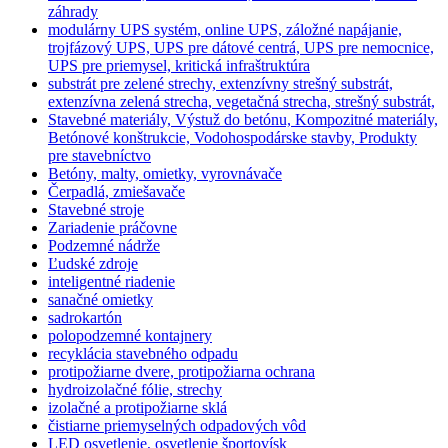
záhrady
modulárny UPS systém, online UPS, záložné napájanie,
trojfázový UPS, UPS pre dátové centrá, UPS pre nemocnice,
UPS pre priemysel, kritická infraštruktúra
substrát pre zelené strechy, extenzívny strešný substrát,
extenzívna zelená strecha, vegetačná strecha, strešný substrát,
Stavebné materiály, Výstuž do betónu, Kompozitné materiály,
Betónové konštrukcie, Vodohospodárske stavby, Produkty
pre stavebníctvo
Betóny, malty, omietky, vyrovnávače
Čerpadlá, zmiešavače
Stavebné stroje
Zariadenie práčovne
Podzemné nádrže
Ľudské zdroje
inteligentné riadenie
sanačné omietky
sadrokartón
polopodzemné kontajnery
recyklácia stavebného odpadu
protipožiarne dvere, protipožiarna ochrana
hydroizolačné fólie, strechy
izolačné a protipožiarne sklá
čistiarne priemyselných odpadových vôd
LED osvetlenie, osvetlenie športovísk