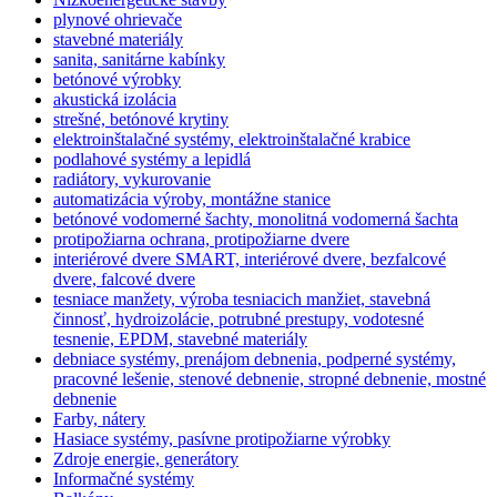
plynové ohrievače
stavebné materiály
sanita, sanitárne kabínky
betónové výrobky
akustická izolácia
strešné, betónové krytiny
elektroinštalačné systémy, elektroinštalačné krabice
podlahové systémy a lepidlá
radiátory, vykurovanie
automatizácia výroby, montážne stanice
betónové vodomerné šachty, monolitná vodomerná šachta
protipožiarna ochrana, protipožiarne dvere
interiérové dvere SMART, interiérové dvere, bezfalcové
dvere, falcové dvere
tesniace manžety, výroba tesniacich manžiet, stavebná
činnosť, hydroizolácie, potrubné prestupy, vodotesné
tesnenie, EPDM, stavebné materiály
debniace systémy, prenájom debnenia, podperné systémy,
pracovné lešenie, stenové debnenie, stropné debnenie, mostné
debnenie
Farby, nátery
Hasiace systémy, pasívne protipožiarne výrobky
Zdroje energie, generátory
Informačné systémy