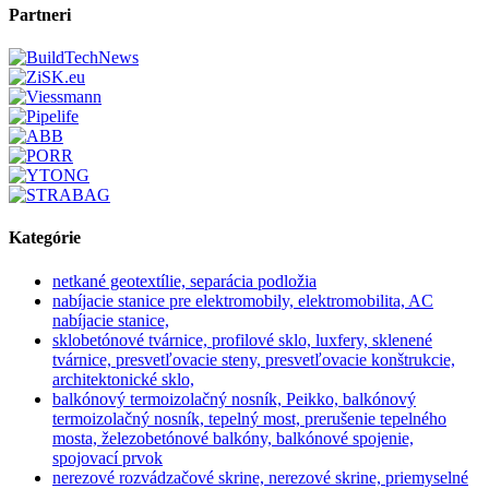
Partneri
Kategórie
netkané geotextílie, separácia podložia
nabíjacie stanice pre elektromobily, elektromobilita, AC
nabíjacie stanice,
sklobetónové tvárnice, profilové sklo, luxfery, sklenené
tvárnice, presvetľovacie steny, presvetľovacie konštrukcie,
architektonické sklo,
balkónový termoizolačný nosník, Peikko, balkónový
termoizolačný nosník, tepelný most, prerušenie tepelného
mosta, železobetónové balkóny, balkónové spojenie,
spojovací prvok
nerezové rozvádzačové skrine, nerezové skrine, priemyselné