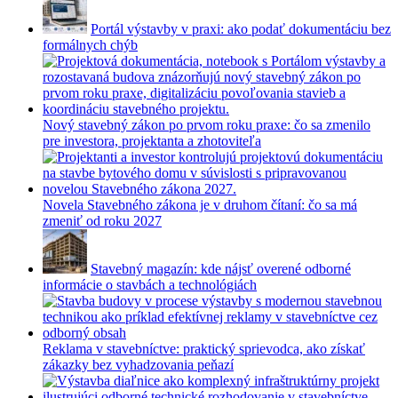
Portál výstavby v praxi: ako podať dokumentáciu bez
formálnych chýb
Nový stavebný zákon po prvom roku praxe: čo sa zmenilo
pre investora, projektanta a zhotoviteľa
Novela Stavebného zákona je v druhom čítaní: čo sa má
zmeniť od roku 2027
Stavebný magazín: kde nájsť overené odborné
informácie o stavbách a technológiách
Reklama v stavebníctve: praktický sprievodca, ako získať
zákazky bez vyhadzovania peňazí