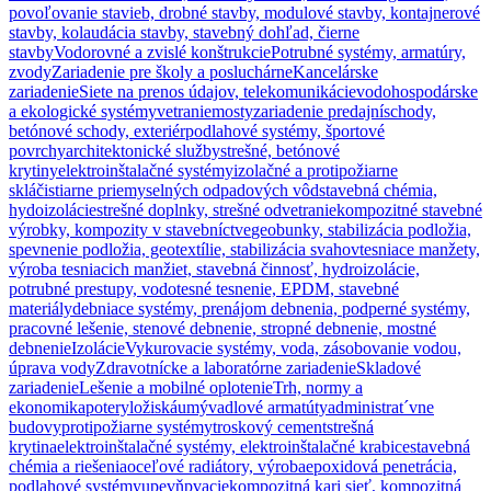
povoľovanie stavieb, drobné stavby, modulové stavby, kontajnerové
stavby, kolaudácia stavby, stavebný dohľad, čierne
stavby
Vodorovné a zvislé konštrukcie
Potrubné systémy, armatúry,
zvody
Zariadenie pre školy a posluchárne
Kancelárske
zariadenie
Siete na prenos údajov, telekomunikácie
vodohospodárske
a ekologické systémy
vetranie
mosty
zariadenie predajní
schody,
betónové schody, exteriér
podlahové systémy, športové
povrchy
architektonické služby
strešné, betónové
krytiny
elektroinštalačné systémy
izolačné a protipožiarne
sklá
čistiarne priemyselných odpadových vôd
stavebná chémia,
hydoizolácie
strešné doplnky, strešné odvetranie
kompozitné stavebné
výrobky, kompozity v stavebníctve
geobunky, stabilizácia podložia,
spevnenie podložia, geotextílie, stabilizácia svahov
tesniace manžety,
výroba tesniacich manžiet, stavebná činnosť, hydroizolácie,
potrubné prestupy, vodotesné tesnenie, EPDM, stavebné
materiály
debniace systémy, prenájom debnenia, podperné systémy,
pracovné lešenie, stenové debnenie, stropné debnenie, mostné
debnenie
Izolácie
Vykurovacie systémy, voda, zásobovanie vodou,
úprava vody
Zdravotnícke a laboratórne zariadenie
Skladové
zariadenie
Lešenie a mobilné oplotenie
Trh, normy a
ekonomika
potery
ložiská
umývadlové armatúty
administrat´vne
budovy
protipožiarne systémy
troskový cement
strešná
krytina
elektroinštalačné systémy, elektroinštalačné krabice
stavebná
chémia a riešenia
oceľové radiátory, výroba
epoxidová penetrácia,
podlahové systémy
upevňpvacie
kompozitná kari sieť, kompozitná