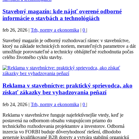
Stavebný magazín: kde nájsť overené odborné
informácie o stavbách a technológiách
feb 26, 2026
|
Trh, normy a ekonomika
|
0
|
Stavebný magazín je odborný rozhodovací rámec v stavebníctve,
ktorý na základe technických noriem, merateľných parametrov a dát
umožňuje porovnateľné a technicky obhájiteľné rozhodnutia počas
celého životného cyklu stavby.
Reklama v stavebníctve: praktický sprievodca, ako
získať zákazky bez vyhadzovania peňazí
feb 24, 2026
|
Trh, normy a ekonomika
|
0
|
Reklama v stavebníctve funguje najefektívnejšie vtedy, keď je
postavená na odbornom obsahu vstupujúcom priamo do
technického rozhodovania projektantov a investorov. Odborná
inzercia vo FORBI buduje dôveryhodnosť riešení, dlhodobo
generuje kvalifikované B2B dopyty a vytvára stabilnú organickú