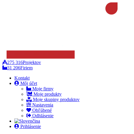
275 316
Projektov
31 206
Firiem
Kontakt
Môj účet
Moje firmy
Moje produkty
Moje skupiny produktov
Nastavenia
Obľúbené
Odhlásenie
Prihlásenie