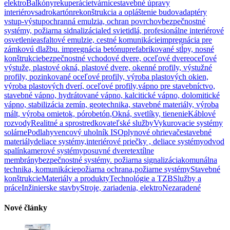
elektro
Balkóny
rekuperácie
tvárnice
stavebné úpravy
interiérov
sadrokartón
rekonštrukcia a opláštenie budov
adaptéry
vstup-výstup
ochranná emulzia, ochran povrchov
bezpečnostné
systémy, požiarna sidnalizácia
led svietidlá, profesionálne interiérové
osvetlenie
asfaltové emulzie, cestné komunikácie
impregnácia pre
zámkovú dlažbu. impregnácia betónu
prefabrikované stĺpy, nosné
konštrukcie
bezpečnostné vchodové dvere, oceľové dvere
oceľové
výstuže, plastové okná, plastové dvere, okenné profily, výstužné
profily, pozinkované oceľové profily, výroba plastových okien,
výroba plastových dverí, oceľové profily,
vápno pre stavebníctvo,
stavebné vápno, hydrátované vápno, kalcitické vápno, dolomitické
vápno, stabilizácia zemín, geotechnika, stavebné materiály, výroba
mált, výroba omietok, pórobetón,
Okná, svetlíky, tienenie
Káblové
rozvody
Realitné a sprostredkovateľské služby
Vykurovacie systémy
solárne
Podlahy
vencový uholník ISO
plynové ohrievače
stavebné
materiály
deliace systémy,interiérové priečky , deliace systémy
odvod
spalín
kamerové systémy
posuvné dvere
textílne
membrány
bezpečnostné systémy. požiarna signalizácia
komunálna
technika, komunikácie
požiarna ochrana,požiarne systémy
Stavebné
konštrukcie
Materiály a produkty
Technológie a TZB
Služby a
práce
Inžinierske stavby
Stroje, zariadenia, elektro
Nezaradené
Nové články