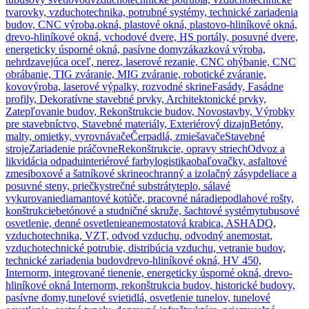
tvarovky, vzduchotechnika, potrubné systémy, technické zariadenia
budov, CNC výroba,
okná, plastové okná, plastovo-hliníkové okná,
drevo-hliníkové okná, vchodové dvere, HS portály, posuvné dvere,
energeticky úsporné okná, pasívne domy
zákazková výroba,
nehrdzavejúca oceľ, nerez, laserové rezanie, CNC ohýbanie, CNC
obrábanie, TIG zváranie, MIG zváranie, robotické zváranie,
kovovýroba, laserové výpalky, rozvodné skrine
Fasády, Fasádne
profily, Dekoratívne stavebné prvky, Architektonické prvky,
Zatepľovanie budov, Rekonštrukcie budov, Novostavby, Výrobky
pre stavebníctvo, Stavebné materiály, Exteriérový dizajn
Betóny,
malty, omietky, vyrovnávače
Čerpadlá, zmiešavače
Stavebné
stroje
Zariadenie práčovne
Rekonštrukcie, opravy striech
Odvoz a
likvidácia odpadu
interiérové farby
logistika
obaľovačky, asfaltové
zmesi
boxové a šatníkové skrine
ochranný a izolačný zásyp
deliace a
posuvné steny, priečky
strečné substráty
teplo, sálavé
vykurovanie
diamantové kotúče, pracovné náradie
podlahové rošty,
konštrukcie
betónové a studničné skruže, šachtové systémy
tubusové
osvetlenie, denné osvetlenie
anemostatová krabica, ASHADQ,
vzduchotechnika, VZT, odvod vzduchu, odvodný anemostat,
vzduchotechnické potrubie, distribúcia vzduchu, vetranie budov,
technické zariadenia budov
drevo-hliníkové okná, HV 450,
Internorm, integrované tienenie, energeticky úsporné okná, drevo-
hliníkové okná Internorm, rekonštrukcia budov, historické budovy,
pasívne domy,
tunelové svietidlá, osvetlenie tunelov, tunelové