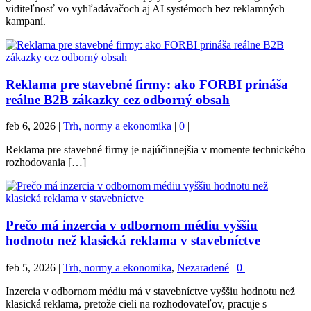
viditeľnosť vo vyhľadávačoch aj AI systémoch bez reklamných
kampaní.
Reklama pre stavebné firmy: ako FORBI prináša
reálne B2B zákazky cez odborný obsah
feb 6, 2026
|
Trh, normy a ekonomika
|
0
|
Reklama pre stavebné firmy je najúčinnejšia v momente technického
rozhodovania […]
Prečo má inzercia v odbornom médiu vyššiu
hodnotu než klasická reklama v stavebníctve
feb 5, 2026
|
Trh, normy a ekonomika
,
Nezaradené
|
0
|
Inzercia v odbornom médiu má v stavebníctve vyššiu hodnotu než
klasická reklama, pretože cieli na rozhodovateľov, pracuje s