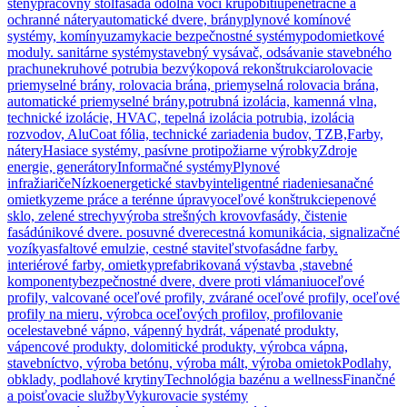
steny
pracovný stôl
fasáda odolná voči krupobitiu
penetračné a
ochranné nátery
automatické dvere, brány
plynové komínové
systémy, komíny
uzamykacie bezpečnostné systémy
podomietkové
moduly. sanitárne systémy
stavebný vysávač, odsávanie stavebného
prachu
nekruhové potrubia bezvýkopová rekonštrukcia
rolovacie
priemyselné brány, rolovacia brána, priemyselná rolovacia brána,
automatické priemyselné brány,
potrubná izolácia, kamenná vlna,
technické izolácie, HVAC, tepelná izolácia potrubia, izolácia
rozvodov, AluCoat fólia, technické zariadenia budov, TZB,
Farby,
nátery
Hasiace systémy, pasívne protipožiarne výrobky
Zdroje
energie, generátory
Informačné systémy
Plynové
infražiariče
Nízkoenergetické stavby
inteligentné riadenie
sanačné
omietky
zeme práce a terénne úpravy
oceľové konštrukcie
penové
sklo, zelené strechy
výroba strešných krovov
fasády, čistenie
fasád
únikové dvere. posuvné dvere
cestná komunikácia, signalizačné
vozíky
asfaltové emulzie, cestné staviteľstvo
fasádne farby.
interiérové farby, omietky
prefabrikovaná výstavba ,stavebné
komponenty
bezpečnostné dvere, dvere proti vlámaniu
oceľové
profily, valcované oceľové profily, zvárané oceľové profily, oceľové
profily na mieru, výrobca oceľových profilov, profilovanie
ocele
stavebné vápno, vápenný hydrát, vápenaté produkty,
vápencové produkty, dolomitické produkty, výrobca vápna,
stavebníctvo, výroba betónu, výroba mált, výroba omietok
Podlahy,
obklady, podlahové krytiny
Technológia bazénu a wellness
Finančné
a poisťovacie služby
Vykurovacie systémy