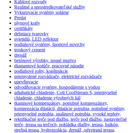
Káblové rozvody
Realitné a sprostredkovateľské služby
Vykurovacie systémy solárne
Predaj
plynové kotly
certifikáty
debniace tvarovky
svietidlá, LED reflektor
podlahové systémy, športové povrchy
troskový cement
drenáž
betónové výrobky. nosné murivo
diamantové kotúče, pracovné náradie
podlahové rošty, konštrukcie
priemyslené rozvádzače, elektrické rozvádzače
upevňpvacie
odvodňovacie systémy. hospodárenie s vodou
adiabatické chladenie, Colt CoolStream S, priemyselné
chladenie, chladenie výrobných hál
tkaninové kompenzátory, potrubné kompenzátory,
kompenzácia dilatácií, dilatácie potrubia, potrubné systémy,
priemyselné potrubia, spalinové potrubia, vysoké teploty,
rektifikačné terče pod dlažbu, terče pod dlažbu, nastaviteľné
terče, terasa na terčoch, pokládka dlažby, terasa, balkón,
strešná terasa, hydroizolácia, drenáž, odvetraná terasa,