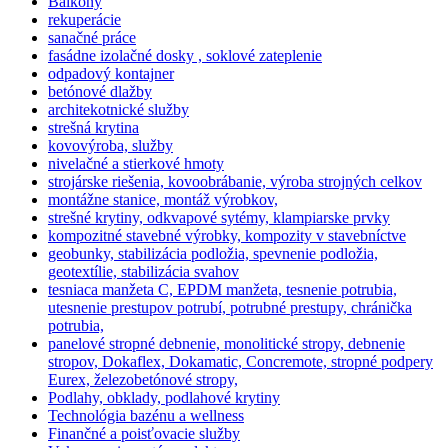
Balkóny
rekuperácie
sanačné práce
fasádne izolačné dosky , soklové zateplenie
odpadový kontajner
betónové dlažby
architekotnické služby
strešná krytina
kovovýroba, služby
nivelačné a stierkové hmoty
strojárske riešenia, kovoobrábanie, výroba strojných celkov
montážne stanice, montáž výrobkov,
strešné krytiny, odkvapové sytémy, klampiarske prvky
kompozitné stavebné výrobky, kompozity v stavebníctve
geobunky, stabilizácia podložia, spevnenie podložia,
geotextílie, stabilizácia svahov
tesniaca manžeta C, EPDM manžeta, tesnenie potrubia,
utesnenie prestupov potrubí, potrubné prestupy, chránička
potrubia,
panelové stropné debnenie, monolitické stropy, debnenie
stropov, Dokaflex, Dokamatic, Concremote, stropné podpery
Eurex, železobetónové stropy,
Podlahy, obklady, podlahové krytiny
Technológia bazénu a wellness
Finančné a poisťovacie služby