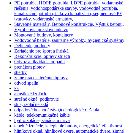
PE potrubia, HDPE potrubia, LDPE potrubia, vodárenské
riešenia, vodohospodárske stavby, vodovodné potrubia,
kanalizačné potrubia, tlaková kanalizácia, segmentové PE
tvarovky, vodárenské armatúry,
Stavebné materiály, Betónové konštrukcie, Výstuž betónu,
Výrobcovia pre stavebníctvo
Montované budovy, kontajnery
Vodovodné batérie, sanitárne výrobky, hygienické systémy
Debnenie, podpery
Zariadenie pre šport a ihriská
Rekonštrukcie, opravy striech
Odvoz a likvidácia odpadu
prenájom plotov
stierky
zeme práce a terénne úpravy
odvod spalín
ka
akustické izolácie
strešné okná, podkrovie
sklá, izolačné sklá
odpadové hospodárstvo,techologické riešenia
káble, telekomunikačné káble
hydroizolácie, sanácia muriva
tepelné izolácie, zateplenie budov, energetická efektívnosť
hliníkové okná, hliníkové dvere, automatické dvere, zimné