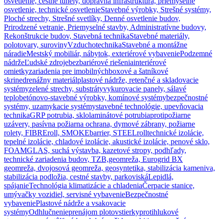
osvetlenie, cestné tunely, dopravná infraštruktúra, priemyselné
osvetlenie, technické osvetlenie
Stavebné výrobky, Strešné systémy,
Ploché strechy, Strešné svetlíky, Denné osvetlenie budov,
Prirodzené vetranie, Priemyselné stavby, Administratívne budovy,
Rekonštrukcie budov, Stavebná technika
Stavebné materiály,
polotovary, suroviny
Vzduchotechnika
Stavebné a montážne
náradie
Mestský mobiliár, nábytok, exteriérové vybavenie
Podzemné
nádrže
Ľudské zdroje
bezbariérové riešenia
interiérové
omietky
zariadenia pre imobilných
boxové a šatníkové
skrine
drenážny materiál
plastové nádrže, retenčné a skladovacie
systémy
zelené strechy, substráty
vykurovacie panely, sálavé
teplo
betónovo-stavebné výrobky, komínové systémy
bezpečnostné
systémy, uzamykacie systémy
stavebné technológie, upevňovacia
technika
GRP potrubia, sklolaminátové potrubia
protipožiarne
uzávery, pasívna požiarna ochrana, dymové zábrany, požiarne
rolety, FIBREroll, SMOKEbarrier, STEELroll
technické izolácie,
tepelné izolácie, chladové izolácie, akustické izolácie, penové sklo,
FOAMGLAS, suchá výstavba, kazetové stropy, podhľady,
technické zariadenia budov, TZB,
geomreža, Eurogrid BX
geomreža, dvojosová geomreža, geosyntetika, stabilizácia kameniva,
stabilizácia podložia, cestné stavby, parkoviská
Lepidlá,
spájanie
Technológia klimatizácie a chladenia
Čerpacie stanice,
umývačky vozidiel, servisné vybavenie
Bezpečnostné
vybavenie
Plastové nádrže a vsakovacie
systémy
Odhlučnenie
prenájom plotov
stierky
protihlukové