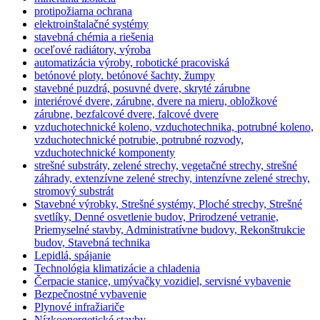
protipožiarna ochrana
elektroinštalačné systémy
stavebná chémia a riešenia
oceľové radiátory, výroba
automatizácia výroby, robotické pracoviská
betónové ploty. betónové šachty, žumpy
stavebné puzdrá, posuvné dvere, skryté zárubne
interiérové dvere, zárubne, dvere na mieru, obložkové
zárubne, bezfalcové dvere, falcové dvere
vzduchotechnické koleno, vzduchotechnika, potrubné koleno,
vzduchotechnické potrubie, potrubné rozvody,
vzduchotechnické komponenty
strešné substráty, zelené strechy, vegetačné strechy, strešné
záhrady, extenzívne zelené strechy, intenzívne zelené strechy,
stromový substrát
Stavebné výrobky, Strešné systémy, Ploché strechy, Strešné
svetlíky, Denné osvetlenie budov, Prirodzené vetranie,
Priemyselné stavby, Administratívne budovy, Rekonštrukcie
budov, Stavebná technika
Lepidlá, spájanie
Technológia klimatizácie a chladenia
Čerpacie stanice, umývačky vozidiel, servisné vybavenie
Bezpečnostné vybavenie
Plynové infražiariče
Nízkoenergetické stavby