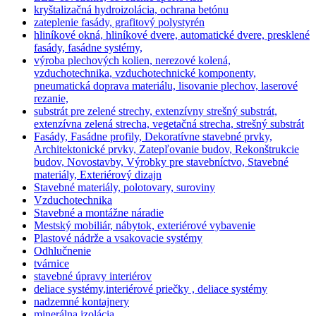
kryštalizačná hydroizolácia, ochrana betónu
zateplenie fasády, grafitový polystyrén
hliníkové okná, hliníkové dvere, automatické dvere, presklené
fasády, fasádne systémy,
výroba plechových kolien, nerezové kolená,
vzduchotechnika, vzduchotechnické komponenty,
pneumatická doprava materiálu, lisovanie plechov, laserové
rezanie,
substrát pre zelené strechy, extenzívny strešný substrát,
extenzívna zelená strecha, vegetačná strecha, strešný substrát
Fasády, Fasádne profily, Dekoratívne stavebné prvky,
Architektonické prvky, Zatepľovanie budov, Rekonštrukcie
budov, Novostavby, Výrobky pre stavebníctvo, Stavebné
materiály, Exteriérový dizajn
Stavebné materiály, polotovary, suroviny
Vzduchotechnika
Stavebné a montážne náradie
Mestský mobiliár, nábytok, exteriérové vybavenie
Plastové nádrže a vsakovacie systémy
Odhlučnenie
tvárnice
stavebné úpravy interiérov
deliace systémy,interiérové priečky , deliace systémy
nadzemné kontajnery
minerálna izolácia