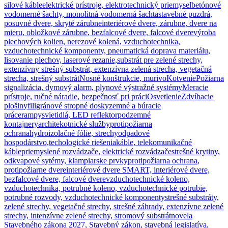
silové káble
elektrické prístroje, elektrotechnický priemysel
betónové
vodomerné šachty, monolitná vodomerná šachta
stavebné puzdrá,
posuvné dvere, skryté zárubne
interiérové dvere, zárubne, dvere na
mieru, obložkové zárubne, bezfalcové dvere, falcové dvere
výroba
plechových kolien, nerezové kolená, vzduchotechnika,
vzduchotechnické komponenty, pneumatická doprava materiálu,
lisovanie plechov, laserové rezanie,
substrát pre zelené strechy,
extenzívny strešný substrát, extenzívna zelená strecha, vegetačná
strecha, strešný substrát
Nosné konštrukcie, murivo
Kotvenie
Požiarna
signalizácia, dymový alarm, plynové výstražné systémy
Meracie
prístroje, ručné náradie, bezpečnosť pri práci
Osvetlenie
Zdvíhacie
plošiny
filigránové stropné dosky
zemné a búracie
práce
rampy
svietidlá, LED reflektor
podzemné
kontajnery
architekotnické služby
protipožiarna
ochrana
hydroizolačné fólie, strechy
odpadové
hospodárstvo,techologické riešenia
káble, telekomunikačné
káble
priemyslené rozvádzače, elektrické rozvádzače
strešné krytiny,
odkvapové sytémy, klampiarske prvky
protipožiarna ochrana,
protipožiarne dvere
interiérové dvere SMART, interiérové dvere,
bezfalcové dvere, falcové dvere
vzduchotechnické koleno,
vzduchotechnika, potrubné koleno, vzduchotechnické potrubie,
potrubné rozvody, vzduchotechnické komponenty
strešné substráty,
zelené strechy, vegetačné strechy, strešné záhrady, extenzívne zelené
strechy, intenzívne zelené strechy, stromový substrát
novela
Stavebného zákona 2027, Stavebný zákon, stavebná legislatíva,